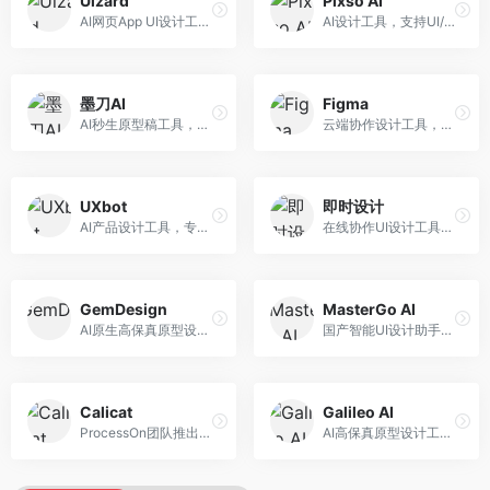
Uizard
Pixso AI
AI网页App UI设计工具，专注于快速界面生成。面向产品经理和设计师，提供线框图转UI、界面生成、设计优化等服务，设计速度快。
AI设计工具，支持UI/UX设计全流程。面向设计师和产品团队，提供界面生成、设计优化、协作评审等服务，国产替代方案，团队协作便捷。
墨刀AI
Figma
AI秒生原型稿工具，专注于快速原型设计。面向产品经理和设计师，提供原型生成、交互设计、团队协作等服务，原型制作效率高。
云端协作设计工具，整合AI设计辅助功能。面向UI/UX设计师和产品团队，提供界面设计、原型制作、团队协作等服务，协作功能强大，是UI设计领域的标杆产品。
UXbot
即时设计
AI产品设计工具，专注于用户体验优化。面向UX设计师，提供用户研究、设计建议、可用性测试等服务，UX设计支持完善。
在线协作UI设计工具，整合AI设计功能。面向设计师和产品团队，提供界面设计、原型制作、设计资源库等服务，国产协作设计平台。
GemDesign
MasterGo AI
AI原生高保真原型设计工具，专注于智能设计生成。面向设计师，提供界面生成、设计优化、原型制作等服务，设计自动化程度高。
国产智能UI设计助手，专注于界面设计自动化。面向UI设计师，提供界面生成、组件设计、设计系统构建等服务，中文用户适配性好。
Calicat
Galileo AI
ProcessOn团队推出的产设研协作平台，整合设计与协作功能。面向产品团队，提供设计协作、文档管理、团队沟通等服务，产研协作便捷。
AI高保真原型设计工具，专注于UI界面生成。面向设计师和产品团队，提供界面生成、交互设计、设计优化等服务，界面质量高。