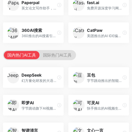
Paperpal
fast.ai
英文论文写作助手，专注于学术英语润色。面向需要发表国际期刊的研究者，提供语法检查、学术表达优化、格式规范等服务，英语表达地道专业。
免费开源深度学习网站，专注于实用AI教学。面向开发者，提供免费深度学习课程、实战项目、代码库等资源，学习门槛低。
360AI搜索
CatPaw
360推出的AI搜索引擎，专注于安全智能搜索。面向普通用户，提供智能问答、网页搜索、内容整理等服务，安全防护能力强。
美团推出的AI IDE编程工具，专注于本地开发生态。面向开发者，提供智能代码补全、代码生成、项目管理等服务，本地开发体验好。
国内热门AI工具
国际热门AI工具
DeepSeek
豆包
幻方量化研发的大语言模型平台，专注于深度推理和代码生成能力。面向开发者、研究人员和技术爱好者，提供强大的逻辑推理和数学计算功能，开源生态完善，API接口友好。
字节跳动推出的智能对话助手平台，提供文本创作、知识问答、英语学习等多种AI服务。面向普通用户和内容创作者，支持多轮对话和文件解析，免费使用，响应速度快，中文理解能力强。
即梦AI
可灵AI
字节跳动旗下AI视频创作平台，支持多模态内容生成。面向内容创作者和营销人员，提供文生视频、图生视频、智能剪辑等功能，中文理解能力强，创作效率高。
快手推出的AI视频生成平台，支持文生视频和图生视频，可生成长达2分钟的高质量视频内容。面向短视频创作者和营销人员，操作简便，生成效果逼真，适合商业推广和创意表达。
智谱清言
文心一言