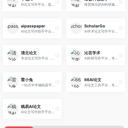
AI论文写作平台，提供无限改稿服务。面向高校学生和学术研究者，支持论文选题、大纲生成、内容撰写、查重修改等全流程服务，改稿次数不限，服务质量有保障。
维普推出的AI科研服务平台，整合学术资源与智能写作。面向科研人员和高校师生，提供文献检索、论文写作、查重检测等一站式服务，学术资源权威可靠。
aipasspaper
ScholarGo
AI论文写作助手平台，提供智能化的学术写作支持。面向大学生和研究人员，支持多种学科论文生成，提供参考文献管理和格式规范服务，写作效率高。
AI学术论文写作平台，专注于理工科领域的逻辑构建。面向理工科研究生和科研工作者，提供公式编辑、数据分析、论文结构优化等服务，理工科写作逻辑严谨。
清北论文
沁言学术
专业论文写作平台，依托高校学术资源。面向本科生和研究生，提供论文指导、写作辅助、查重检测等服务，学术规范性强，适合追求高质量论文的用户。
AI科研写作平台，专注于学术研究辅助。面向研究生和科研工作者，提供文献分析、研究方法指导、论文撰写等服务，学术资源丰富，研究支持全面。
雷小兔
66AI论文
一站式学术编辑器平台，覆盖论文写作全流程。面向高校学生和科研人员，提供选题分析、文献检索、论文生成、查重降重等服务，操作流程清晰，学术写作效率显著提升。
AI论文工具平台，专注于高质量低查重论文生成。面向大学生和研究生，提供论文写作、降重修改等服务，生成内容原创度高，查重率低。
稿易AI论文
AI论文写作助手平台，提供智能化学术写作支持。面向高校学生，支持多种论文类型生成，提供参考文献管理和格式规范服务，操作流程简单。