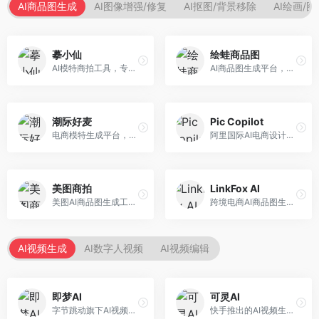
AI商品图生成
AI图像增强/修复
AI抠图/背景移除
AI绘画/
摹小仙
绘蛙商品图
AI模特商拍工具，专注于服装电商。面向服装电商卖家，提供虚拟模特试穿、商品展示图生成等服务，模特形象多样，拍摄成本低。
AI商品图生成平台，支持模特换装和场景生成。面向电商卖家，提供商品上身效果展示、场景化商品图生成等服务，电商营销效果显著。
潮际好麦
Pic Copilot
电商模特生成平台，支持AI虚拟模特创作。面向服装和配饰电商，提供模特试穿、商品展示、营销素材生成等服务，模特形象可定制。
阿里国际AI电商设计工具，专注于跨境电商。面向跨境电商卖家，提供商品图优化、营销海报生成、多语言适配等服务，海外市场适配性强。
美图商拍
LinkFox AI
美图AI商品图生成工具，整合美图生态。面向电商卖家，提供商品图美化、模特替换、场景生成等服务，移动端操作便捷。
跨境电商AI商品图生成工具。面向跨境电商卖家，支持多语言商品图生成、模特替换、场景优化等服务，适配海外电商平台需求。
AI视频生成
AI数字人视频
AI视频编辑
即梦AI
可灵AI
字节跳动旗下AI视频创作平台，支持多模态内容生成。面向内容创作者和营销人员，提供文生视频、图生视频、智能剪辑等功能，中文理解能力强，创作效率高。
快手推出的AI视频生成平台，支持文生视频和图生视频，可生成长达2分钟的高质量视频内容。面向短视频创作者和营销人员，操作简便，生成效果逼真，适合商业推广和创意表达。