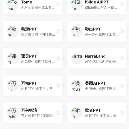
Tome
iSlide AIPPT
AI演示文稿生成工具，专注于故事化演示创作。面向创业者和营销人员，提供故事叙述、视觉设计、内容生成等服务，演示文稿叙事性强。
iSlide推出的AI一键设计精美PPT工具。面向PPT设计用户，提供模板库、内容生成、设计优化等服务，与iSlide插件深度整合。
稿定PPT
秒出PPT
稿定设计旗下PPT模板资源库，整合AI生成功能。面向设计师和职场人士，提供海量PPT模板、AI内容生成等服务，模板质量高。
AI一键生成PPT工具，专注于快速演示文稿制作。面向职场人士，支持主题输入、内容生成、模板套用等功能，PPT生成速度快，适合紧急制作场景。
课灵PPT
NarraLand
AI免费生成PPT课件平台，专注于教育场景。面向教师和教育工作者，提供课件生成、教学设计、模板选择等服务，教育适配性强。
AI智能演示内容创作平台，专注于叙事演示。面向内容创作者，提供故事创作、演示生成、动画设计等服务，演示内容生动有趣。
万知PPT
美图AI PPT
AI PPT生成平台，整合知识库与创作功能。面向职场人士，支持内容检索、PPT生成、设计优化等服务，知识整合能力强。
美图AI生成PPT设计工具，整合图像处理能力。面向设计师和职场人士，提供PPT生成、图片美化、设计优化等服务，视觉设计美观。
万兴智演
歌者PPT
万兴AI PPT和演示制作软件，整合视频演示功能。面向职场人士和教育工作者，提供PPT生成、演示录制、视频制作等服务，演示功能完善。
AI PPT生成工具，专注于演示文稿智能创作。面向职场人士，支持主题输入、内容生成、设计美化等功能，PPT制作效率高。