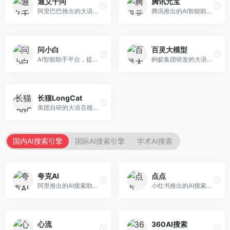
通义千问
腾讯元宝
阿里巴巴推出的大语言模型平台，提供对话问答、文档处理、图像理解、代码编写等全方位AI服务。面向企业用户和个人开发者，集成阿里云生态，支持多模态交互，企业级安全保障。
腾讯推出的AI智能助手，整合微信生态和腾讯云服务。面向普通用户和企业客户，支持文档解析、图像理解、联网搜索等功能，与腾讯产品无缝衔接，办公协作便捷。
问小白
百灵大模型
AI智能助手平台，提供知识问答、文本创作、文档处理等服务。面向普通用户和职场人士，操作简便，响应速度快，支持多场景应用。
蚂蚁集团研发的大语言模型平台，专注于金融科技和企业服务。面向金融机构和企业客户，提供智能客服、风险分析、文档处理等服务，金融场景理解深入。
长猫LongCat
美团自研的大语言模型对话平台，专注于本地生活服务场景。面向美团生态用户，提供智能推荐、服务问答等功能，本地生活知识覆盖全面。
国内AI搜索引擎
国际AI搜索引擎
学术AI搜索
夸克AI
点点
阿里推出的AI搜索助手，整合搜索与AI功能。面向年轻用户，提供智能搜索、文档处理、学习辅助等服务，与夸克生态深度整合。
小红书推出的AI搜索应用，专注于生活方式内容搜索。面向小红书用户，提供生活攻略、消费决策、内容推荐等服务，生活方式内容丰富。
心流
360AI搜索