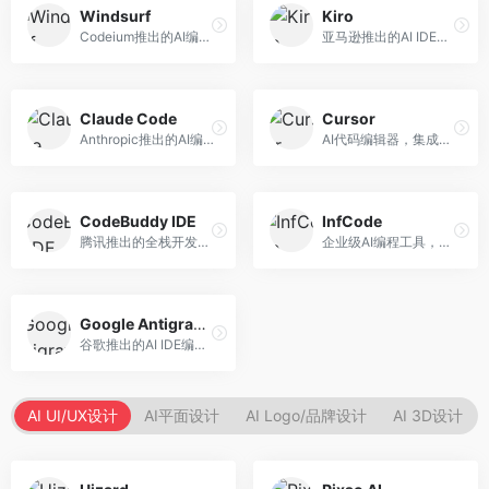
Windsurf
Kiro
Codeium推出的AI编程工具，专注于代码智能辅助。面向开发者，提供代码补全、代码生成、代码解释等服务，多语言支持完善。
亚马逊推出的AI IDE，深度整合AWS云服务。面向AWS开发者，提供代码生成、云服务集成、部署自动化等服务，与AWS生态无缝衔接。
Claude Code
Cursor
Anthropic推出的AI编程工具，基于Claude模型。面向开发者，提供代码生成、代码审查、调试辅助等服务，代码质量高，推理能力强。
AI代码编辑器，集成GPT-4模型，专注于智能编程辅助。面向开发者，提供代码生成、代码解释、错误修复等服务，编程体验流畅，开发效率高。
CodeBuddy IDE
InfCode
腾讯推出的全栈开发AI IDE，整合腾讯云服务。面向开发者，提供代码生成、调试辅助、部署服务等功能，与腾讯云生态深度整合。
企业级AI编程工具，专注于团队协作开发。面向企业开发团队，提供代码生成、代码审查、团队协作等服务，企业级功能完善。
Google Antigravity
谷歌推出的AI IDE编程智能体，整合Google Cloud服务。面向谷歌生态开发者，提供智能编程辅助、云服务集成等功能。
AI UI/UX设计
AI平面设计
AI Logo/品牌设计
AI 3D设计