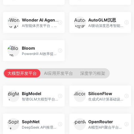
Wonder AI Agents
AutoGLM沉思
AI智能体开发平台，专注于低代码智能体创建。面向开发者，提供可视化开发、模板库、部署服务等功能，开发门槛低。
AI驱动深度思考智能体，专注于复杂推理任务。面向高级用户，提供深度分析、逻辑推理、决策支持等服务，推理能力强。
Bloom
Powerdrill AI效率提升平台，专注于企业智能化。面向企业用户，提供智能体创建、流程自动化、数据分析等服务，企业效率提升显著。
大模型开发平台
AI应用开发平台
深度学习框架
BigModel
SiliconFlow
智谱GLM大模型平台，提供API调用与模型服务。面向开发者和企业用户，提供GLM系列模型API、微调服务、应用开发工具等，开源生态完善。
生成式AI计算基础设施平台，专注于模型推理服务。面向开发者和企业，提供多模型API、高性能推理、成本优化等服务，推理性价比高。
SophNet
OpenRouter
DeepSeek API推理平台，专注于DeepSeek模型服务。面向开发者，提供DeepSeek模型API、高性能推理、低成本服务，推理效率高。
AI模型API聚合平台，整合多种主流大模型。面向开发者，提供统一API接口、模型对比、成本优化等服务，模型选择灵活。