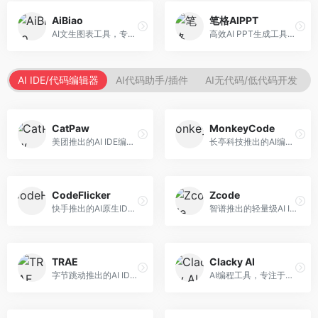
AiBiao
笔格AIPPT
AI文生图表工具，专注于数据可视化展示。面向数据分析师和职场人士，提供图表生成、数据可视化、PPT嵌入等服务，数据展示专业。
高效AI PPT生成工具，专注于演示文稿智能创作。面向职场人士，支持主题输入、内容生成、设计美化等功能，PPT制作效率高。
AI IDE/代码编辑器
AI代码助手/插件
AI无代码/低代码开发
CatPaw
MonkeyCode
美团推出的AI IDE编程工具，专注于本地开发生态。面向开发者，提供智能代码补全、代码生成、项目管理等服务，本地开发体验好。
长亭科技推出的AI编程助手，专注于安全开发。面向开发者，提供代码生成、安全检测、漏洞修复等服务，安全开发能力强。
CodeFlicker
Zcode
快手推出的AI原生IDE，专注于短视频相关开发。面向快手生态开发者，提供代码生成、调试辅助等服务，与快手开发生态深度整合。
智谱推出的轻量级AI IDE，基于GLM模型。面向开发者，提供智能代码补全、代码生成、错误检测等服务，中文编程支持好。
TRAE
Clacky AI
字节跳动推出的AI IDE编程工具，深度集成大模型能力。面向开发者，提供智能代码补全、代码解释、重构优化等服务，编程效率显著提升。
AI编程工具，专注于代码智能生成与优化。面向开发者，提供代码生成、代码重构、错误修复等服务，编程效率高。