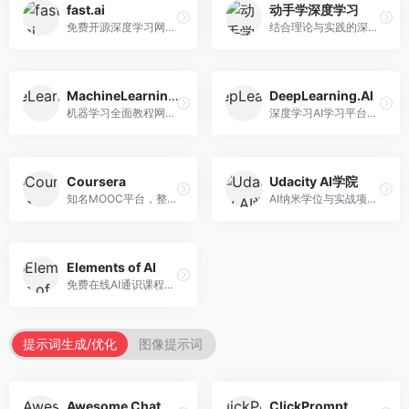
fast.ai
动手学深度学习
免费开源深度学习网站，专注于实用AI教学。面向开发者，提供免费深度学习课程、实战项目、代码库等资源，学习门槛低。
结合理论与实践的深度学习教材，专注于代码驱动学习。面向学生和开发者，提供深度学习理论、代码实现、练习题等资源，学习体验好。
MachineLearningMastery
DeepLearning.AI
机器学习全面教程网站，专注于实用技能教学。面向开发者，提供机器学习算法、Python实现、项目实战等教程，实用性强。
深度学习AI学习平台，由吴恩达创立。面向AI学习者，提供深度学习专项课程、AI新闻、技术社区等资源，课程质量权威。
Coursera
Udacity AI学院
知名MOOC平台，整合全球顶尖大学课程资源。面向学习者，提供AI、机器学习、深度学习等课程，证书认可度高，课程质量专业。
AI纳米学位与实战项目平台，专注于职业导向学习。面向AI从业者，提供机器学习、深度学习、计算机视觉等纳米学位，项目实战性强。
Elements of AI
免费在线AI通识课程，专注于AI基础知识普及。面向普通大众，提供AI概念、原理、应用等入门知识，语言通俗易懂。
提示词生成/优化
图像提示词
Awesome ChatGPT Prompts
ClickPrompt