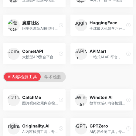
魔搭社区
HuggingFace
阿里达摩院AI模型社区，专注于中文AI生态。面向中文开发者，提供开源模型、数据集、开发工具等资源，中文模型丰富。
全球最大机器学习开源社区，整合模型库与开发工具。面向AI研究者和开发者，提供开源模型、数据集、开发工具等资源，开源生态最完善。
CometAPI
APIMart
大模型API聚合平台，整合多种AI模型服务。面向开发者，提供统一接口、模型切换、监控分析等服务，API管理便捷。
一站式AI API平台，整合多种AI服务。面向开发者，提供模型API、图像处理、语音识别等服务，API种类丰富。
AI内容检测工具
学术检测
CatchMe
Winston AI
图片视频违规内容检测平台，专注于视觉内容安全。面向内容平台，提供图片审核、视频审核、直播监控等服务，视觉检测专业。
教育领域AI内容检测平台，专注于学术诚信。面向教育机构，提供AI内容检测、抄袭检测、报告生成等服务，教育适配性强。
Originality.AI
GPTZero
AI内容检测工具，专注于内容原创性验证。面向内容创作者和出版商，提供AI检测、抄袭检测、批量分析等服务，检测精度高。
AI内容检测工具，专注于AI生成文本识别。面向教育工作者和出版商，提供文本检测、批量分析、API接口等服务，检测准确率高。