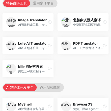
特色翻译工具
通用翻译平台
Image Translator
北极象沉浸式翻译
AI图像翻译工具，专注于图片文字翻译。面向设计师和电商从业者，提供图片文字识别、翻译、替换等服务，图像翻译效果好。
免费沉浸式网页翻译工具，专注于阅读体验。面向普通用户，提供网页双语翻译、文档翻译等服务，免费使用，翻译质量高。
Lufe AI Translator
PDF Translator
AI双语翻译扩展，专注于浏览器翻译场景。面向外语内容阅读者，提供网页双语翻译、划词翻译等服务，浏览器集成便捷。
AI PDF文档翻译平台，专注于文档本地化。面向商务人士，提供PDF翻译、格式保留、批量处理等服务，文档翻译专业。
bilin跨语言搜索
跨语言AI搜索翻译平台，专注于信息获取。面向研究者和内容创作者，提供跨语言搜索、内容翻译、信息整合等服务，跨语言检索能力强。
AI智能体开发平台
通用AI智能体
MyShell
BrowserOS
AI智能体开发与部署平台，专注于语音交互智能体。面向开发者，提供语音智能体创建、部署服务、社区分享等功能，语音交互能力强。
免费开源AI Agent浏览器，专注于浏览器自动化。面向开发者，提供浏览器控制、任务自动化、API接口等服务，开源免费。