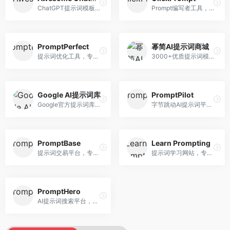
ChatGPT提示词模板库，专注于实用提示词收集。面向ChatGPT用户，提供提示词模板、使用场景、效果展示等资源，模板实用性强。
Prompt编写者工具，专注于提示词创作辅助。面向提示词创作者，提供提示词编辑、测试、分享等服务，创作工具完善。
PromptPerfect
幂简AI提示词商城
提示词优化工具，专注于提示词质量提升。面向AI用户，提供提示词优化、效果测试、版本对比等服务，提示词优化专业。
3000+优质提示词模板平台，专注于中文提示词。面向中文AI用户，提供提示词模板、分类检索、一键使用等服务，中文提示词丰富。
Google AI提示词库
PromptPilot
Google官方提示词库，专注于Gemini模型优化。面向开发者，提供官方提示词指南、最佳实践、示例代码等资源，权威性强。
字节跳动AI提示词平台，专注于提示词优化与管理。面向AI用户，提供提示词优化、效果测试、团队协作等服务，企业级功能完善。
PromptBase
Learn Prompting
提示词交易平台，专注于高质量提示词买卖。面向AI创作者，提供提示词交易、模板购买、创作者收益等服务，提示词质量高。
提示词学习网站，专注于提示词工程教育。面向AI学习者，提供提示词教程、最佳实践、案例研究等资源，教学内容系统。
PromptHero
AI提示词搜索平台，整合多种AI工具提示词资源。面向AI创作者，提供提示词搜索、模板库、社区分享等服务，提示词资源丰富。