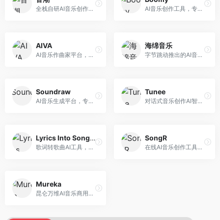
全栈自研AI音乐创作平台，支持从创作到发布的完整流程。面向独立音乐人和音乐工作室，提供作词作曲、编曲混音、音乐发布等服务，创作工具专业。
AI音乐创作工具，专注于快速音乐生成与发布。面向音乐爱好者和业余创作者，支持一键生成原创音乐，可直接发布到音乐平台，创作门槛低。
AIVA
海绵音乐
AI音乐作曲家平台，专注于古典和影视配乐创作。面向影视制作人和游戏开发者，提供原创音乐生成、配乐定制等服务，音乐风格专业，适合影视游戏配乐。
字节跳动推出的AI音乐创作平台，支持多风格音乐生成。面向内容创作者和音乐爱好者，提供歌词创作、旋律生成、编曲制作等服务，创作效率高，适合短视频配乐。
Soundraw
Tunee
AI音乐生成平台，专注于免版税音乐创作。面向视频创作者和内容制作者，提供背景音乐生成、音乐定制等服务，音乐版权清晰，适合视频配乐场景。
对话式音乐创作AI智能体，支持自然语言交互创作。面向音乐爱好者，通过对话方式完成音乐创作，交互体验友好，创作过程直观。
Lyrics Into Song AI
SongR
歌词转歌曲AI工具，支持将歌词转化为完整歌曲。面向歌词创作者和音乐爱好者，提供歌词谱曲、编曲制作等服务，歌词音乐化效率高。
在线AI音乐创作工具，支持歌词与旋律一体化生成。面向内容创作者和音乐爱好者，提供歌词创作、旋律生成、音乐制作等服务，操作简便，创作速度快。
Mureka
昆仑万维AI音乐商用创作平台，专注于商业音乐授权。面向企业和商业用户，提供版权音乐生成、商用授权等服务，音乐版权清晰，商业应用安全。