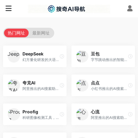
热门网址
最新网址
DeepSeek
豆包
幻方量化研发的大语言模型平台，专注于深度推理和代码生成能力。面向开发者、研究人员和技术爱好者，提供强大的逻辑推理和数学计算功能，开源生态完善，API接口友好。
字节跳动推出的智能对话助手平台，提供文本创作、知识问答、英语学习等多种AI服务。面向普通用户和内容创作者，支持多轮对话和文件解析，免费使用，响应速度快，中文理解能力强。
夸克AI
点点
阿里推出的AI搜索助手，整合搜索与AI功能。面向年轻用户，提供智能搜索、文档处理、学习辅助等服务，与夸克生态深度整合。
小红书推出的AI搜索应用，专注于生活方式内容搜索。面向小红书用户，提供生活攻略、消费决策、内容推荐等服务，生活方式内容丰富。
Proofig
心流
科研图像检测工具，专注于学术图像完整性验证。面向科研人员，提供图像检测、重复分析、报告生成等服务，学术检测专业。
阿里推出的AI搜索助手，专注于智能信息获取。面向普通用户，提供智能搜索、内容整理、知识问答等服务，与阿里生态深度整合。