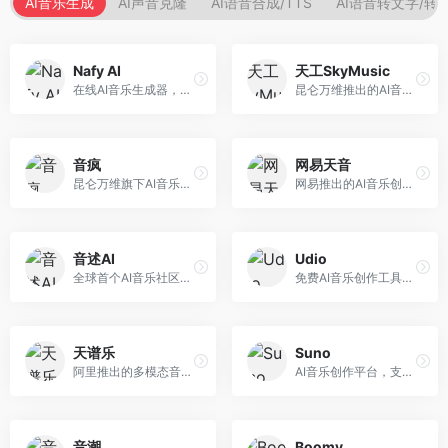
AI音乐生成
AI声音克隆
AI语音合成/TTS
AI语音转文字/转
Nafy AI
天工SkyMusic
在线AI音乐生成器，专注于快速音乐创作。面向内容创作者，支持多种风格音乐生成，操作简便，生成速度快，适合快速配乐需求。
昆仑万维推出的AI音乐创作平台，基于天工大模型。面向音乐创作者，支持歌词生成、旋律创作、音乐编曲等服务，中文音乐创作能力强。
音疯
网易天音
昆仑万维旗下AI音乐创作平台，专注于音乐内容生成。面向音乐爱好者和内容创作者，提供多种风格音乐生成，操作简便，创作速度快。
网易推出的AI音乐创作工具，支持作词、作曲与编曲。面向音乐爱好者和独立音乐人，提供歌词生成、旋律创作、编曲制作等服务，与网易云音乐生态深度整合。
音述AI
Udio
全球首个AI音乐社区平台，整合创作与分享功能。面向音乐创作者和爱好者，提供音乐创作、作品分享、社区交流等服务，社区氛围活跃。
免费AI音乐创作工具，专注于高质量音乐生成。面向音乐创作者和内容制作者，支持多种音乐风格生成，音质专业，创作自由度高，适合专业音乐制作场景。
天谱乐
Suno
阿里推出的多模态音乐生成平台，整合音频与文本理解能力。面向内容创作者，支持歌词生成、旋律创作、音乐编辑等服务，与阿里生态深度整合。
AI音乐创作平台，支持通过文字描述生成完整歌曲，包含歌词、旋律和人声。面向音乐爱好者、内容创作者和独立音乐人，操作门槛低，创作速度快，支持多种音乐风格，为音乐创作带来全新可能。
音潮
Boomy