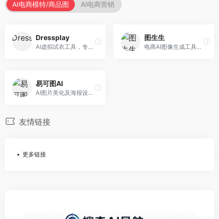
AI电商模特/商品图
AI电商营销
Dressplay
图生生
AI虚拟试衣工具，专注于服装电商体验。面向服装电商，提供虚拟试穿、尺码推荐、穿搭建议等服务，试衣体验真实。
电商AI图像生成工具，专注于商品图创作。面向电商卖家，提供商品图生成、背景替换、批量处理等服务，商品图质量高。
易可图AI
AI图片美化及海报设计平台，专注于电商视觉设计。面向电商卖家，提供图片美化、海报设计、营销素材等服务，设计效率高。
友情链接
更多链接