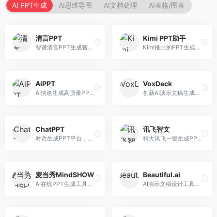
AI PPT生成
AI思维导图
AI文档处理
AI表格/图表
清言PPT
Kimi PPT助手
智谱清言PPT生成智能体，基于GLM大模型。面向智谱用户，支持对话生成PPT、内容优化等服务，与智谱生态深度整合。
Kimi推出的PPT生成智能体，整合长文本处理能力。面向职场人士和学生，支持文档解析、PPT生成、内容优化等服务，与Kimi生态深度整合。
AiPPT
VoxDeck
AI快速生成高质量PPT平台，支持主题定制。面向职场人士和学生，提供一键生成、模板选择、内容优化等服务，PPT制作速度快，设计质量高。
创新AI演示文稿生成工具，支持语音交互创作。面向职场人士，支持语音输入、PPT生成、内容优化等功能，语音创作体验便捷。
ChatPPT
讯飞智文
对话生成PPT平台，支持自然语言交互创作。面向职场人士和教育工作者，通过对话方式完成PPT制作，交互体验友好，创作过程直观。
科大讯飞一键生成PPT和Word工具，整合语音技术。面向职场人士，支持语音输入、文档生成、格式调整等功能，办公效率显著提升。
麦当秀MindSHOW
Beautiful.ai
AI在线PPT生成工具，支持思维导图转PPT。面向职场人士，提供思维导图导入、PPT生成、模板选择等服务，思维导图转PPT效率高。
AI演示文稿设计工具，专注于自动化设计排版。面向职场人士，提供智能排版、模板选择、设计优化等服务，设计美观度高。