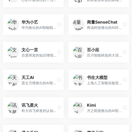
华为小艺
商量SenseChat
华为推出的AI智能助手网页端，深度整合鸿蒙生态和华为云服务。面向华为设备用户，支持语音交互、智能问答、设备控制等功能，与华为硬件生态无缝衔接。
商汤科技推出的AI对话平台，结合计算机视觉和自然语言处理技术。面向企业用户和开发者，支持多模态交互，视觉理解能力强，适合智能客服和内容创作场景。
文心一言
百小应
百度研发的知识增强大语言模型，深度融合百度知识图谱和搜索能力。面向中文用户，提供知识问答、文本创作、逻辑推理等服务，中文语境理解准确，知识覆盖面广。
百川智能研发的大语言模型助手，专注于中文理解和生成。面向中文用户，提供知识问答、文本创作、代码辅助等服务，模型参数规模大，中文表达流畅自然。
天工AI
书生大模型
昆仑万维推出的AI智能助手，集成搜索、对话、创作等多种能力。面向普通用户和内容创作者，支持联网搜索、文本生成、图像理解等功能，响应速度快，免费使用。
上海人工智能实验室研发的开源大模型系列，支持多尺度和多模态。面向研究机构和开发者，开源生态完善，学术研究背景深厚，适合科研和定制开发。
讯飞星火
Kimi
科大讯飞研发的认知智能大模型，深度融合语音识别和自然语言处理技术。面向企业用户和教育领域，提供语音交互、文档处理、代码生成等服务，中文语音识别准确率高。
月之暗面推出的AI智能助手，核心优势在于超长文本处理能力，支持20万字以上文档分析。面向学术研究者、职场人士和内容创作者，提供文档解读、PPT生成、联网搜索等综合服务。