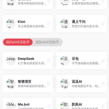
智谱AI研发的对话语言模型，支持中英双语交互。面向中文用户和开发者，提供知识问答、代码编写、文档解读等服务，开源生态完善，学术研究背景深厚。
百度研发的知识增强大语言模型，深度融合百度知识图谱和搜索能力。面向中文用户，提供知识问答、文本创作、逻辑推理等服务，中文语境理解准确，知识覆盖面广。
Kimi
通义千问
月之暗面推出的AI智能助手，核心优势在于超长文本处理能力，支持20万字以上文档分析。面向学术研究者、职场人士和内容创作者，提供文档解读、PPT生成、联网搜索等综合服务。
阿里巴巴推出的大语言模型平台，提供对话问答、文档处理、图像理解、代码编写等全方位AI服务。面向企业用户和个人开发者，集成阿里云生态，支持多模态交互，企业级安全保障。
国内AI对话助手
国际AI对话助手
DeepSeek
豆包
幻方量化研发的大语言模型平台，专注于深度推理和代码生成能力。面向开发者、研究人员和技术爱好者，提供强大的逻辑推理和数学计算功能，开源生态完善，API接口友好。
字节跳动推出的智能对话助手平台，提供文本创作、知识问答、英语学习等多种AI服务。面向普通用户和内容创作者，支持多轮对话和文件解析，免费使用，响应速度快，中文理解能力强。
智谱清言
逗逗AI
智谱AI研发的对话语言模型，支持中英双语交互。面向中文用户和开发者，提供知识问答、代码编写、文档解读等服务，开源生态完善，学术研究背景深厚。
AI游戏陪玩平台，结合游戏理解和自然语言交互技术。面向游戏玩家，提供游戏攻略、陪玩互动、社交聊天等服务，游戏知识丰富，互动体验有趣。
Me.bot
阶跃AI
心识宇宙推出的个性化AI伴侣，专注于情感交互和个人助理服务。面向个人用户，支持日程管理、情感陪伴、知识问答等功能，交互体验人性化。
阶跃星辰研发的多模态大模型平台，支持文本、图像、视频的综合理解与生成。面向创作者和企业客户，提供内容创作、智能分析等服务，多模态能力突出。