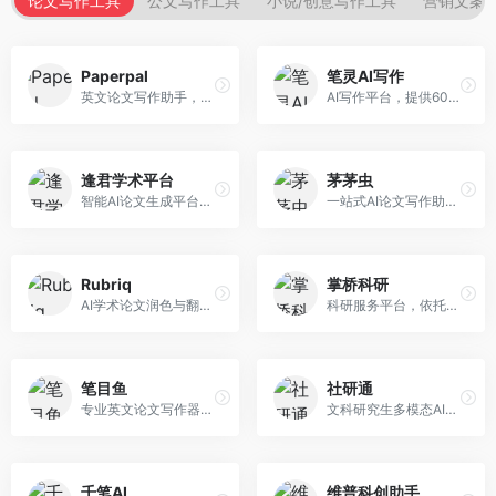
论文写作工具
公文写作工具
小说/创意写作工具
营销文案
Paperpal
笔灵AI写作
英文论文写作助手，专注于学术英语润色。面向需要发表国际期刊的研究者，提供语法检查、学术表达优化、格式规范等服务，英语表达地道专业。
AI写作平台，提供600+写作模板。面向学生、职场人士和内容创作者，支持论文、公文、营销文案等多种文体，模板丰富，一键生成，写作效率大幅提升。
逢君学术平台
茅茅虫
智能AI论文生成平台，支持查重检测。面向高校学生和研究人员，提供论文选题、内容生成、查重修改等一站式服务，学术写作流程完整。
一站式AI论文写作助手，覆盖学术写作全场景。面向高校学生和科研人员，提供开题报告、文献综述、论文正文等写作服务，支持多学科多类型论文，操作简便。
Rubriq
掌桥科研
AI学术论文润色与翻译平台。面向国际期刊投稿者，提供论文润色、翻译、格式调整等服务，支持多语言，学术表达专业规范。
科研服务平台，依托3亿+真实文献数据库。面向学术研究者和学生，提供文献检索、论文写作、科研数据分析等服务，文献资源丰富，学术支持专业。
笔目鱼
社研通
专业英文论文写作器，支持学术论文全流程。面向留学生和国际期刊投稿者，提供英文论文撰写、润色、格式调整等服务，学术英语表达规范。
文科研究生多模态AI学术写作平台。面向文科研究生和社科研究者，提供文献综述、理论分析、定性研究辅助等服务，文科研究方法论支持完善。
千笔AI
维普科创助手