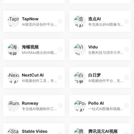
TapNow
造点AI
AI视觉内容创作平台，整合图像与视频生成能力。面向内容创作者，提供文生图、文生视频、智能编辑等服务，创作工具丰富，一站式体验便捷。
夸克推出的AI图像与视频创作平台。面向普通用户和内容创作者，提供文生图、文生视频等功能，操作简便，与夸克生态深度整合。
海螺视频
Vidu
MiniMax推出的AI视频生成工具，支持高质量视频创作。面向内容创作者，提供文生视频、视频编辑等功能，生成速度快，视频效果自然流畅。
生数科技与清华大学联合研发的AI视频生成大模型。面向视频创作者和内容生产者，支持文生视频、图生视频，视频质量高，物理运动理解准确，国产视频生成领先工具。
NextCut AI
白日梦
AI视频创作工具，专注于智能剪辑和视频生成。面向视频创作者，提供智能剪辑、视频生成、特效添加等功能，剪辑效率高，适合快节奏内容生产。
AI视频创作平台，支持生成长达50分钟的长视频内容。面向长视频创作者和内容生产者，支持故事视频生成、视频编辑等功能，适合叙事性内容创作。
Runway
Pollo AI
专业级AI视频制作工具，支持视频生成与编辑。面向影视制作人和创意工作者，提供文生视频、视频编辑、绿幕抠像等专业功能，视频处理能力强，适合专业创作场景。
一站式AI图像和视频创作平台，整合多种生成工具。面向内容创作者，提供文生图、文生视频、视频编辑等服务，创作工具全面，一站式体验便捷。
Stable Video
腾讯混元AI视频