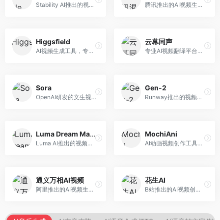
Stability AI推出的视频生成模型，开源可部署。面向开发者和专业创作者，支持视频生成、视频编辑等功能，开源生态完善，定制化程度高。
腾讯推出的AI视频生成工具，基于混元大模型。面向腾讯生态用户和内容创作者，支持文生视频、视频编辑等功能，与腾讯产品生态深度整合。
Higgsfield
云幕同声
AI视频生成工具，专注于高质量视频内容创作。面向视频创作者和营销人员，支持文生视频、视频编辑等功能，视频效果逼真，适合商业应用。
专业AI视频翻译平台，支持视频多语言配音和字幕生成。面向跨境电商和内容出海从业者，提供视频翻译、配音、字幕生成等服务，多语言支持完善。
Sora
Gen-2
OpenAI研发的文生视频大模型，可根据文字描述生成长达60秒的高清视频。面向影视创作者、广告从业者和内容生产者，视频连贯性强，物理世界理解准确，代表了AI视频生成的最高水平。
Runway推出的视频生成模型，专注于文生视频和视频风格转换。面向影视制作人和创意工作者，支持文本到视频、图像到视频等多种生成模式，视频质量专业级。
Luma Dream Machine
MochiAni
Luma AI推出的视频生成工具，专注于高质量视频创作。面向影视创作者和内容生产者，支持文生视频、图生视频，视频质量高，物理运动流畅自然。
AI动画视频创作工具，专注于动画内容生成。面向动画创作者和二次元内容生产者，支持动画风格视频生成，动画效果流畅，适合动漫内容创作。
通义万相AI视频
花生AI
阿里推出的AI视频生成服务，整合图像与视频创作能力。面向电商和营销从业者，支持商品视频生成、营销视频制作等服务，商业应用场景丰富。
B站推出的AI视频创作工具，专注于短视频内容生成。面向B站创作者，支持视频生成、视频编辑等功能，与B站平台深度整合，创作效率高。