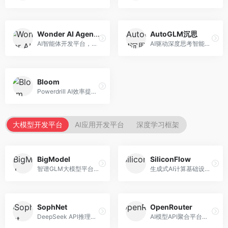
Wonder AI Agents
AutoGLM沉思
AI智能体开发平台，专注于低代码智能体创建。面向开发者，提供可视化开发、模板库、部署服务等功能，开发门槛低。
AI驱动深度思考智能体，专注于复杂推理任务。面向高级用户，提供深度分析、逻辑推理、决策支持等服务，推理能力强。
Bloom
Powerdrill AI效率提升平台，专注于企业智能化。面向企业用户，提供智能体创建、流程自动化、数据分析等服务，企业效率提升显著。
大模型开发平台
AI应用开发平台
深度学习框架
BigModel
SiliconFlow
智谱GLM大模型平台，提供API调用与模型服务。面向开发者和企业用户，提供GLM系列模型API、微调服务、应用开发工具等，开源生态完善。
生成式AI计算基础设施平台，专注于模型推理服务。面向开发者和企业，提供多模型API、高性能推理、成本优化等服务，推理性价比高。
SophNet
OpenRouter
DeepSeek API推理平台，专注于DeepSeek模型服务。面向开发者，提供DeepSeek模型API、高性能推理、低成本服务，推理效率高。
AI模型API聚合平台，整合多种主流大模型。面向开发者，提供统一API接口、模型对比、成本优化等服务，模型选择灵活。