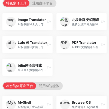
特色翻译工具
通用翻译平台
Image Translator
北极象沉浸式翻译
AI图像翻译工具，专注于图片文字翻译。面向设计师和电商从业者，提供图片文字识别、翻译、替换等服务，图像翻译效果好。
免费沉浸式网页翻译工具，专注于阅读体验。面向普通用户，提供网页双语翻译、文档翻译等服务，免费使用，翻译质量高。
Lufe AI Translator
PDF Translator
AI双语翻译扩展，专注于浏览器翻译场景。面向外语内容阅读者，提供网页双语翻译、划词翻译等服务，浏览器集成便捷。
AI PDF文档翻译平台，专注于文档本地化。面向商务人士，提供PDF翻译、格式保留、批量处理等服务，文档翻译专业。
bilin跨语言搜索
跨语言AI搜索翻译平台，专注于信息获取。面向研究者和内容创作者，提供跨语言搜索、内容翻译、信息整合等服务，跨语言检索能力强。
AI智能体开发平台
通用AI智能体
MyShell
BrowserOS
AI智能体开发与部署平台，专注于语音交互智能体。面向开发者，提供语音智能体创建、部署服务、社区分享等功能，语音交互能力强。
免费开源AI Agent浏览器，专注于浏览器自动化。面向开发者，提供浏览器控制、任务自动化、API接口等服务，开源免费。