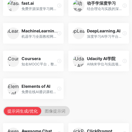
fast.ai
动手学深度学习
免费开源深度学习网站，专注于实用AI教学。面向开发者，提供免费深度学习课程、实战项目、代码库等资源，学习门槛低。
结合理论与实践的深度学习教材，专注于代码驱动学习。面向学生和开发者，提供深度学习理论、代码实现、练习题等资源，学习体验好。
MachineLearningMastery
DeepLearning.AI
机器学习全面教程网站，专注于实用技能教学。面向开发者，提供机器学习算法、Python实现、项目实战等教程，实用性强。
深度学习AI学习平台，由吴恩达创立。面向AI学习者，提供深度学习专项课程、AI新闻、技术社区等资源，课程质量权威。
Coursera
Udacity AI学院
知名MOOC平台，整合全球顶尖大学课程资源。面向学习者，提供AI、机器学习、深度学习等课程，证书认可度高，课程质量专业。
AI纳米学位与实战项目平台，专注于职业导向学习。面向AI从业者，提供机器学习、深度学习、计算机视觉等纳米学位，项目实战性强。
Elements of AI
免费在线AI通识课程，专注于AI基础知识普及。面向普通大众，提供AI概念、原理、应用等入门知识，语言通俗易懂。
提示词生成/优化
图像提示词
Awesome ChatGPT Prompts
ClickPrompt