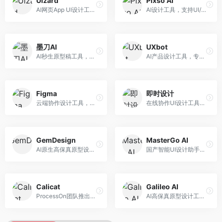
Uizard
Pixso AI
AI网页App UI设计工具，专注于快速界面生成。面向产品经理和设计师，提供线框图转UI、界面生成、设计优化等服务，设计速度快。
AI设计工具，支持UI/UX设计全流程。面向设计师和产品团队，提供界面生成、设计优化、协作评审等服务，国产替代方案，团队协作便捷。
墨刀AI
UXbot
AI秒生原型稿工具，专注于快速原型设计。面向产品经理和设计师，提供原型生成、交互设计、团队协作等服务，原型制作效率高。
AI产品设计工具，专注于用户体验优化。面向UX设计师，提供用户研究、设计建议、可用性测试等服务，UX设计支持完善。
Figma
即时设计
云端协作设计工具，整合AI设计辅助功能。面向UI/UX设计师和产品团队，提供界面设计、原型制作、团队协作等服务，协作功能强大，是UI设计领域的标杆产品。
在线协作UI设计工具，整合AI设计功能。面向设计师和产品团队，提供界面设计、原型制作、设计资源库等服务，国产协作设计平台。
GemDesign
MasterGo AI
AI原生高保真原型设计工具，专注于智能设计生成。面向设计师，提供界面生成、设计优化、原型制作等服务，设计自动化程度高。
国产智能UI设计助手，专注于界面设计自动化。面向UI设计师，提供界面生成、组件设计、设计系统构建等服务，中文用户适配性好。
Calicat
Galileo AI
ProcessOn团队推出的产设研协作平台，整合设计与协作功能。面向产品团队，提供设计协作、文档管理、团队沟通等服务，产研协作便捷。
AI高保真原型设计工具，专注于UI界面生成。面向设计师和产品团队，提供界面生成、交互设计、设计优化等服务，界面质量高。