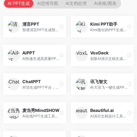
AI PPT生成
AI思维导图
AI文档处理
AI表格/图表
清言PPT
Kimi PPT助手
智谱清言PPT生成智能体，基于GLM大模型。面向智谱用户，支持对话生成PPT、内容优化等服务，与智谱生态深度整合。
Kimi推出的PPT生成智能体，整合长文本处理能力。面向职场人士和学生，支持文档解析、PPT生成、内容优化等服务，与Kimi生态深度整合。
AiPPT
VoxDeck
AI快速生成高质量PPT平台，支持主题定制。面向职场人士和学生，提供一键生成、模板选择、内容优化等服务，PPT制作速度快，设计质量高。
创新AI演示文稿生成工具，支持语音交互创作。面向职场人士，支持语音输入、PPT生成、内容优化等功能，语音创作体验便捷。
ChatPPT
讯飞智文
对话生成PPT平台，支持自然语言交互创作。面向职场人士和教育工作者，通过对话方式完成PPT制作，交互体验友好，创作过程直观。
科大讯飞一键生成PPT和Word工具，整合语音技术。面向职场人士，支持语音输入、文档生成、格式调整等功能，办公效率显著提升。
麦当秀MindSHOW
Beautiful.ai
AI在线PPT生成工具，支持思维导图转PPT。面向职场人士，提供思维导图导入、PPT生成、模板选择等服务，思维导图转PPT效率高。
AI演示文稿设计工具，专注于自动化设计排版。面向职场人士，提供智能排版、模板选择、设计优化等服务，设计美观度高。