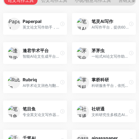
论文写作工具
公文写作工具
小说/创意写作工具
营销文案
Paperpal
笔灵AI写作
英文论文写作助手，专注于学术英语润色。面向需要发表国际期刊的研究者，提供语法检查、学术表达优化、格式规范等服务，英语表达地道专业。
AI写作平台，提供600+写作模板。面向学生、职场人士和内容创作者，支持论文、公文、营销文案等多种文体，模板丰富，一键生成，写作效率大幅提升。
逢君学术平台
茅茅虫
智能AI论文生成平台，支持查重检测。面向高校学生和研究人员，提供论文选题、内容生成、查重修改等一站式服务，学术写作流程完整。
一站式AI论文写作助手，覆盖学术写作全场景。面向高校学生和科研人员，提供开题报告、文献综述、论文正文等写作服务，支持多学科多类型论文，操作简便。
Rubriq
掌桥科研
AI学术论文润色与翻译平台。面向国际期刊投稿者，提供论文润色、翻译、格式调整等服务，支持多语言，学术表达专业规范。
科研服务平台，依托3亿+真实文献数据库。面向学术研究者和学生，提供文献检索、论文写作、科研数据分析等服务，文献资源丰富，学术支持专业。
笔目鱼
社研通
专业英文论文写作器，支持学术论文全流程。面向留学生和国际期刊投稿者，提供英文论文撰写、润色、格式调整等服务，学术英语表达规范。
文科研究生多模态AI学术写作平台。面向文科研究生和社科研究者，提供文献综述、理论分析、定性研究辅助等服务，文科研究方法论支持完善。
千笔AI
aipasspaper