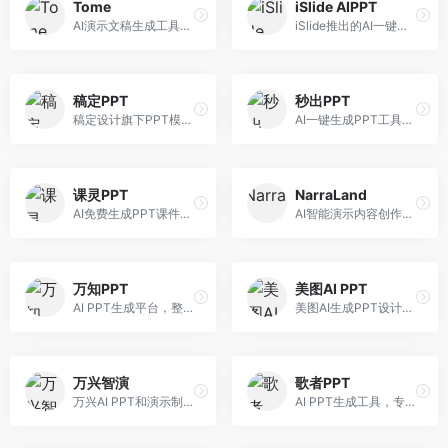
Tome
iSlide AIPPT
AI演示文稿生成工具，专注于故事化演示创作。面向创业者和营销人员，提供故事叙述、视觉设计、内容生成等服务，演示文稿叙事性强。
iSlide推出的AI一键设计精美PPT工具。面向PPT设计用户，提供模板库、内容生成、设计优化等服务，与iSlide插件深度整合。
稿定PPT
秒出PPT
稿定设计旗下PPT模板资源库，整合AI生成功能。面向设计师和职场人士，提供海量PPT模板、AI内容生成等服务，模板质量高。
AI一键生成PPT工具，专注于快速演示文稿制作。面向职场人士，支持主题输入、内容生成、模板套用等功能，PPT生成速度快，适合紧急制作场景。
课灵PPT
NarraLand
AI免费生成PPT课件平台，专注于教育场景。面向教师和教育工作者，提供课件生成、教学设计、模板选择等服务，教育适配性强。
AI智能演示内容创作平台，专注于叙事演示。面向内容创作者，提供故事创作、演示生成、动画设计等服务，演示内容生动有趣。
万知PPT
美图AI PPT
AI PPT生成平台，整合知识库与创作功能。面向职场人士，支持内容检索、PPT生成、设计优化等服务，知识整合能力强。
美图AI生成PPT设计工具，整合图像处理能力。面向设计师和职场人士，提供PPT生成、图片美化、设计优化等服务，视觉设计美观。
万兴智演
歌者PPT
万兴AI PPT和演示制作软件，整合视频演示功能。面向职场人士和教育工作者，提供PPT生成、演示录制、视频制作等服务，演示功能完善。
AI PPT生成工具，专注于演示文稿智能创作。面向职场人士，支持主题输入、内容生成、设计美化等功能，PPT制作效率高。