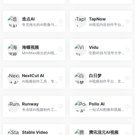
造点AI
TapNow
夸克推出的AI图像与视频创作平台。面向普通用户和内容创作者，提供文生图、文生视频等功能，操作简便，与夸克生态深度整合。
AI视觉内容创作平台，整合图像与视频生成能力。面向内容创作者，提供文生图、文生视频、智能编辑等服务，创作工具丰富，一站式体验便捷。
海螺视频
Vidu
MiniMax推出的AI视频生成工具，支持高质量视频创作。面向内容创作者，提供文生视频、视频编辑等功能，生成速度快，视频效果自然流畅。
生数科技与清华大学联合研发的AI视频生成大模型。面向视频创作者和内容生产者，支持文生视频、图生视频，视频质量高，物理运动理解准确，国产视频生成领先工具。
NextCut AI
白日梦
AI视频创作工具，专注于智能剪辑和视频生成。面向视频创作者，提供智能剪辑、视频生成、特效添加等功能，剪辑效率高，适合快节奏内容生产。
AI视频创作平台，支持生成长达50分钟的长视频内容。面向长视频创作者和内容生产者，支持故事视频生成、视频编辑等功能，适合叙事性内容创作。
Runway
Pollo AI
专业级AI视频制作工具，支持视频生成与编辑。面向影视制作人和创意工作者，提供文生视频、视频编辑、绿幕抠像等专业功能，视频处理能力强，适合专业创作场景。
一站式AI图像和视频创作平台，整合多种生成工具。面向内容创作者，提供文生图、文生视频、视频编辑等服务，创作工具全面，一站式体验便捷。
Stable Video
腾讯混元AI视频