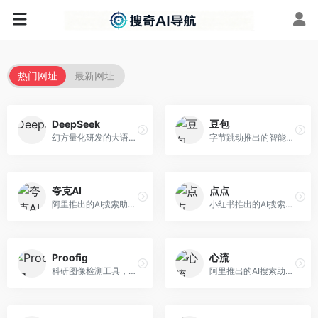
热门网址
最新网址
DeepSeek
豆包
幻方量化研发的大语言模型平台，专注于深度推理和代码生成能力。面向开发者、研究人员和技术爱好者，提供强大的逻辑推理和数学计算功能，开源生态完善，API接口友好。
字节跳动推出的智能对话助手平台，提供文本创作、知识问答、英语学习等多种AI服务。面向普通用户和内容创作者，支持多轮对话和文件解析，免费使用，响应速度快，中文理解能力强。
夸克AI
点点
阿里推出的AI搜索助手，整合搜索与AI功能。面向年轻用户，提供智能搜索、文档处理、学习辅助等服务，与夸克生态深度整合。
小红书推出的AI搜索应用，专注于生活方式内容搜索。面向小红书用户，提供生活攻略、消费决策、内容推荐等服务，生活方式内容丰富。
Proofig
心流
科研图像检测工具，专注于学术图像完整性验证。面向科研人员，提供图像检测、重复分析、报告生成等服务，学术检测专业。
阿里推出的AI搜索助手，专注于智能信息获取。面向普通用户，提供智能搜索、内容整理、知识问答等服务，与阿里生态深度整合。