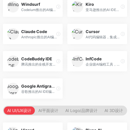
Windsurf
Kiro
Codeium推出的AI编程工具，专注于代码智能辅助。面向开发者，提供代码补全、代码生成、代码解释等服务，多语言支持完善。
亚马逊推出的AI IDE，深度整合AWS云服务。面向AWS开发者，提供代码生成、云服务集成、部署自动化等服务，与AWS生态无缝衔接。
Claude Code
Cursor
Anthropic推出的AI编程工具，基于Claude模型。面向开发者，提供代码生成、代码审查、调试辅助等服务，代码质量高，推理能力强。
AI代码编辑器，集成GPT-4模型，专注于智能编程辅助。面向开发者，提供代码生成、代码解释、错误修复等服务，编程体验流畅，开发效率高。
CodeBuddy IDE
InfCode
腾讯推出的全栈开发AI IDE，整合腾讯云服务。面向开发者，提供代码生成、调试辅助、部署服务等功能，与腾讯云生态深度整合。
企业级AI编程工具，专注于团队协作开发。面向企业开发团队，提供代码生成、代码审查、团队协作等服务，企业级功能完善。
Google Antigravity
谷歌推出的AI IDE编程智能体，整合Google Cloud服务。面向谷歌生态开发者，提供智能编程辅助、云服务集成等功能。
AI UI/UX设计
AI平面设计
AI Logo/品牌设计
AI 3D设计