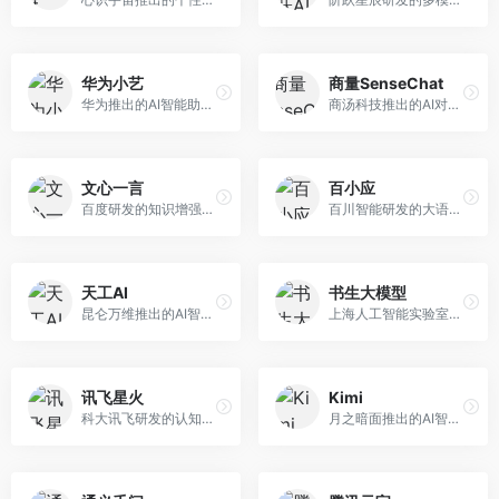
华为小艺
商量SenseChat
华为推出的AI智能助手网页端，深度整合鸿蒙生态和华为云服务。面向华为设备用户，支持语音交互、智能问答、设备控制等功能，与华为硬件生态无缝衔接。
商汤科技推出的AI对话平台，结合计算机视觉和自然语言处理技术。面向企业用户和开发者，支持多模态交互，视觉理解能力强，适合智能客服和内容创作场景。
文心一言
百小应
百度研发的知识增强大语言模型，深度融合百度知识图谱和搜索能力。面向中文用户，提供知识问答、文本创作、逻辑推理等服务，中文语境理解准确，知识覆盖面广。
百川智能研发的大语言模型助手，专注于中文理解和生成。面向中文用户，提供知识问答、文本创作、代码辅助等服务，模型参数规模大，中文表达流畅自然。
天工AI
书生大模型
昆仑万维推出的AI智能助手，集成搜索、对话、创作等多种能力。面向普通用户和内容创作者，支持联网搜索、文本生成、图像理解等功能，响应速度快，免费使用。
上海人工智能实验室研发的开源大模型系列，支持多尺度和多模态。面向研究机构和开发者，开源生态完善，学术研究背景深厚，适合科研和定制开发。
讯飞星火
Kimi
科大讯飞研发的认知智能大模型，深度融合语音识别和自然语言处理技术。面向企业用户和教育领域，提供语音交互、文档处理、代码生成等服务，中文语音识别准确率高。
月之暗面推出的AI智能助手，核心优势在于超长文本处理能力，支持20万字以上文档分析。面向学术研究者、职场人士和内容创作者，提供文档解读、PPT生成、联网搜索等综合服务。