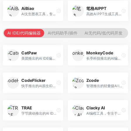
AiBiao
笔格AIPPT
AI文生图表工具，专注于数据可视化展示。面向数据分析师和职场人士，提供图表生成、数据可视化、PPT嵌入等服务，数据展示专业。
高效AI PPT生成工具，专注于演示文稿智能创作。面向职场人士，支持主题输入、内容生成、设计美化等功能，PPT制作效率高。
AI IDE/代码编辑器
AI代码助手/插件
AI无代码/低代码开发
CatPaw
MonkeyCode
美团推出的AI IDE编程工具，专注于本地开发生态。面向开发者，提供智能代码补全、代码生成、项目管理等服务，本地开发体验好。
长亭科技推出的AI编程助手，专注于安全开发。面向开发者，提供代码生成、安全检测、漏洞修复等服务，安全开发能力强。
CodeFlicker
Zcode
快手推出的AI原生IDE，专注于短视频相关开发。面向快手生态开发者，提供代码生成、调试辅助等服务，与快手开发生态深度整合。
智谱推出的轻量级AI IDE，基于GLM模型。面向开发者，提供智能代码补全、代码生成、错误检测等服务，中文编程支持好。
TRAE
Clacky AI
字节跳动推出的AI IDE编程工具，深度集成大模型能力。面向开发者，提供智能代码补全、代码解释、重构优化等服务，编程效率显著提升。
AI编程工具，专注于代码智能生成与优化。面向开发者，提供代码生成、代码重构、错误修复等服务，编程效率高。