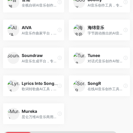
全栈自研AI音乐创作平台，支持从创作到发布的完整流程。面向独立音乐人和音乐工作室，提供作词作曲、编曲混音、音乐发布等服务，创作工具专业。
AI音乐创作工具，专注于快速音乐生成与发布。面向音乐爱好者和业余创作者，支持一键生成原创音乐，可直接发布到音乐平台，创作门槛低。
AIVA
海绵音乐
AI音乐作曲家平台，专注于古典和影视配乐创作。面向影视制作人和游戏开发者，提供原创音乐生成、配乐定制等服务，音乐风格专业，适合影视游戏配乐。
字节跳动推出的AI音乐创作平台，支持多风格音乐生成。面向内容创作者和音乐爱好者，提供歌词创作、旋律生成、编曲制作等服务，创作效率高，适合短视频配乐。
Soundraw
Tunee
AI音乐生成平台，专注于免版税音乐创作。面向视频创作者和内容制作者，提供背景音乐生成、音乐定制等服务，音乐版权清晰，适合视频配乐场景。
对话式音乐创作AI智能体，支持自然语言交互创作。面向音乐爱好者，通过对话方式完成音乐创作，交互体验友好，创作过程直观。
Lyrics Into Song AI
SongR
歌词转歌曲AI工具，支持将歌词转化为完整歌曲。面向歌词创作者和音乐爱好者，提供歌词谱曲、编曲制作等服务，歌词音乐化效率高。
在线AI音乐创作工具，支持歌词与旋律一体化生成。面向内容创作者和音乐爱好者，提供歌词创作、旋律生成、音乐制作等服务，操作简便，创作速度快。
Mureka
昆仑万维AI音乐商用创作平台，专注于商业音乐授权。面向企业和商业用户，提供版权音乐生成、商用授权等服务，音乐版权清晰，商业应用安全。