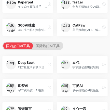
Paperpal
fast.ai
英文论文写作助手，专注于学术英语润色。面向需要发表国际期刊的研究者，提供语法检查、学术表达优化、格式规范等服务，英语表达地道专业。
免费开源深度学习网站，专注于实用AI教学。面向开发者，提供免费深度学习课程、实战项目、代码库等资源，学习门槛低。
360AI搜索
CatPaw
360推出的AI搜索引擎，专注于安全智能搜索。面向普通用户，提供智能问答、网页搜索、内容整理等服务，安全防护能力强。
美团推出的AI IDE编程工具，专注于本地开发生态。面向开发者，提供智能代码补全、代码生成、项目管理等服务，本地开发体验好。
国内热门AI工具
国际热门AI工具
DeepSeek
豆包
幻方量化研发的大语言模型平台，专注于深度推理和代码生成能力。面向开发者、研究人员和技术爱好者，提供强大的逻辑推理和数学计算功能，开源生态完善，API接口友好。
字节跳动推出的智能对话助手平台，提供文本创作、知识问答、英语学习等多种AI服务。面向普通用户和内容创作者，支持多轮对话和文件解析，免费使用，响应速度快，中文理解能力强。
即梦AI
可灵AI
字节跳动旗下AI视频创作平台，支持多模态内容生成。面向内容创作者和营销人员，提供文生视频、图生视频、智能剪辑等功能，中文理解能力强，创作效率高。
快手推出的AI视频生成平台，支持文生视频和图生视频，可生成长达2分钟的高质量视频内容。面向短视频创作者和营销人员，操作简便，生成效果逼真，适合商业推广和创意表达。
智谱清言
文心一言