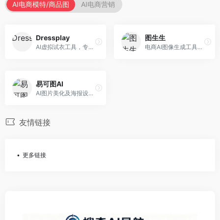
AI电商模特/商品图
AI电商营销
Dressplay
图生生
AI虚拟试衣工具，专注于服装电商体验。面向服装电商，提供虚拟试穿、尺码推荐、穿搭建议等服务，试衣体验真实。
电商AI图像生成工具，专注于商品图创作。面向电商卖家，提供商品图生成、背景替换、批量处理等服务，商品图质量高。
易可图AI
AI图片美化及海报设计平台，专注于电商视觉设计。面向电商卖家，提供图片美化、海报设计、营销素材等服务，设计效率高。
友情链接
更多链接