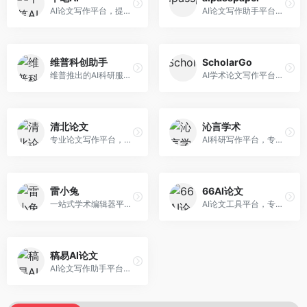
AI论文写作平台，提供无限改稿服务。面向高校学生和学术研究者，支持论文选题、大纲生成、内容撰写、查重修改等全流程服务，改稿次数不限，服务质量有保障。
AI论文写作助手平台，提供智能化的学术写作支持。面向大学生和研究人员，支持多种学科论文生成，提供参考文献管理和格式规范服务，写作效率高。
维普科创助手
ScholarGo
维普推出的AI科研服务平台，整合学术资源与智能写作。面向科研人员和高校师生，提供文献检索、论文写作、查重检测等一站式服务，学术资源权威可靠。
AI学术论文写作平台，专注于理工科领域的逻辑构建。面向理工科研究生和科研工作者，提供公式编辑、数据分析、论文结构优化等服务，理工科写作逻辑严谨。
清北论文
沁言学术
专业论文写作平台，依托高校学术资源。面向本科生和研究生，提供论文指导、写作辅助、查重检测等服务，学术规范性强，适合追求高质量论文的用户。
AI科研写作平台，专注于学术研究辅助。面向研究生和科研工作者，提供文献分析、研究方法指导、论文撰写等服务，学术资源丰富，研究支持全面。
雷小兔
66AI论文
一站式学术编辑器平台，覆盖论文写作全流程。面向高校学生和科研人员，提供选题分析、文献检索、论文生成、查重降重等服务，操作流程清晰，学术写作效率显著提升。
AI论文工具平台，专注于高质量低查重论文生成。面向大学生和研究生，提供论文写作、降重修改等服务，生成内容原创度高，查重率低。
稿易AI论文
AI论文写作助手平台，提供智能化学术写作支持。面向高校学生，支持多种论文类型生成，提供参考文献管理和格式规范服务，操作流程简单。