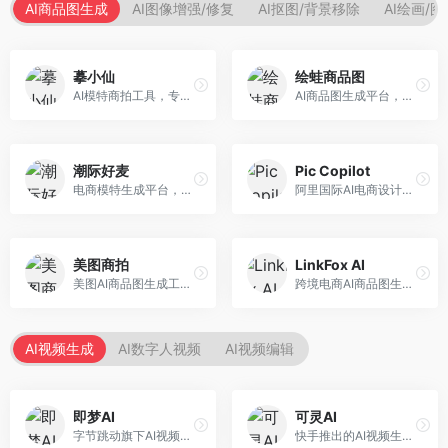
AI商品图生成
AI图像增强/修复
AI抠图/背景移除
AI绘画/
摹小仙
绘蛙商品图
AI模特商拍工具，专注于服装电商。面向服装电商卖家，提供虚拟模特试穿、商品展示图生成等服务，模特形象多样，拍摄成本低。
AI商品图生成平台，支持模特换装和场景生成。面向电商卖家，提供商品上身效果展示、场景化商品图生成等服务，电商营销效果显著。
潮际好麦
Pic Copilot
电商模特生成平台，支持AI虚拟模特创作。面向服装和配饰电商，提供模特试穿、商品展示、营销素材生成等服务，模特形象可定制。
阿里国际AI电商设计工具，专注于跨境电商。面向跨境电商卖家，提供商品图优化、营销海报生成、多语言适配等服务，海外市场适配性强。
美图商拍
LinkFox AI
美图AI商品图生成工具，整合美图生态。面向电商卖家，提供商品图美化、模特替换、场景生成等服务，移动端操作便捷。
跨境电商AI商品图生成工具。面向跨境电商卖家，支持多语言商品图生成、模特替换、场景优化等服务，适配海外电商平台需求。
AI视频生成
AI数字人视频
AI视频编辑
即梦AI
可灵AI
字节跳动旗下AI视频创作平台，支持多模态内容生成。面向内容创作者和营销人员，提供文生视频、图生视频、智能剪辑等功能，中文理解能力强，创作效率高。
快手推出的AI视频生成平台，支持文生视频和图生视频，可生成长达2分钟的高质量视频内容。面向短视频创作者和营销人员，操作简便，生成效果逼真，适合商业推广和创意表达。