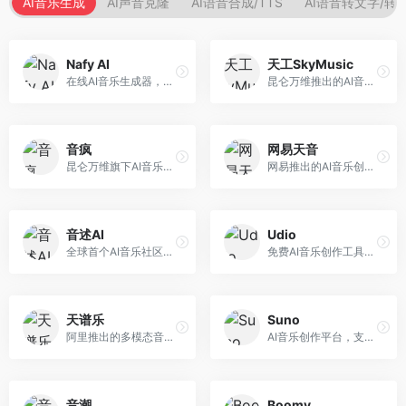
AI音乐生成
AI声音克隆
AI语音合成/TTS
AI语音转文字/转
Nafy AI
天工SkyMusic
在线AI音乐生成器，专注于快速音乐创作。面向内容创作者，支持多种风格音乐生成，操作简便，生成速度快，适合快速配乐需求。
昆仑万维推出的AI音乐创作平台，基于天工大模型。面向音乐创作者，支持歌词生成、旋律创作、音乐编曲等服务，中文音乐创作能力强。
音疯
网易天音
昆仑万维旗下AI音乐创作平台，专注于音乐内容生成。面向音乐爱好者和内容创作者，提供多种风格音乐生成，操作简便，创作速度快。
网易推出的AI音乐创作工具，支持作词、作曲与编曲。面向音乐爱好者和独立音乐人，提供歌词生成、旋律创作、编曲制作等服务，与网易云音乐生态深度整合。
音述AI
Udio
全球首个AI音乐社区平台，整合创作与分享功能。面向音乐创作者和爱好者，提供音乐创作、作品分享、社区交流等服务，社区氛围活跃。
免费AI音乐创作工具，专注于高质量音乐生成。面向音乐创作者和内容制作者，支持多种音乐风格生成，音质专业，创作自由度高，适合专业音乐制作场景。
天谱乐
Suno
阿里推出的多模态音乐生成平台，整合音频与文本理解能力。面向内容创作者，支持歌词生成、旋律创作、音乐编辑等服务，与阿里生态深度整合。
AI音乐创作平台，支持通过文字描述生成完整歌曲，包含歌词、旋律和人声。面向音乐爱好者、内容创作者和独立音乐人，操作门槛低，创作速度快，支持多种音乐风格，为音乐创作带来全新可能。
音潮
Boomy