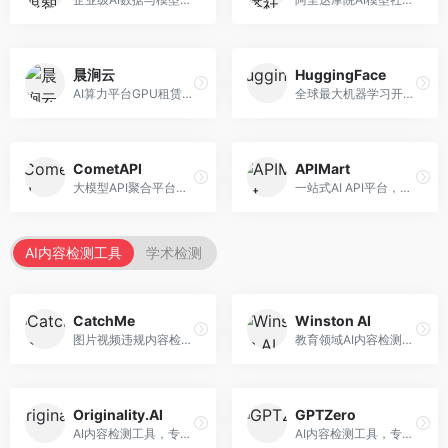
晨涧云
HuggingFace
AI算力平台GPU租赁服务，专注于弹性算力。面向开发者和研究者，提供GPU租赁、弹性调度、成本优化等服务，算力灵活。
全球最大机器学习开源社区，整合模型库与开发工具。面向AI研究者和开发者，提供开源模型、数据集、开发工具等资源，开源生态最完善。
CometAPI
APIMart
大模型API聚合平台，整合多种AI模型服务。面向开发者，提供统一接口、模型切换、监控分析等服务，API管理便捷。
一站式AI API平台，整合多种AI服务。面向开发者，提供模型API、图像处理、语音识别等服务，API种类丰富。
AI内容检测工具
学术检测
CatchMe
Winston AI
图片视频违规内容检测平台，专注于视觉内容安全。面向内容平台，提供图片审核、视频审核、直播监控等服务，视觉检测专业。
教育领域AI内容检测平台，专注于学术诚信。面向教育机构，提供AI内容检测、抄袭检测、报告生成等服务，教育适配性强。
Originality.AI
GPTZero
AI内容检测工具，专注于内容原创性验证。面向内容创作者和出版商，提供AI检测、抄袭检测、批量分析等服务，检测精度高。
AI内容检测工具，专注于AI生成文本识别。面向教育工作者和出版商，提供文本检测、批量分析、API接口等服务，检测准确率高。