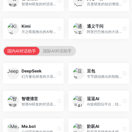
智谱AI研发的对话语言模型，支持中英双语交互。面向中文用户和开发者，提供知识问答、代码编写、文档解读等服务，开源生态完善，学术研究背景深厚。
百度研发的知识增强大语言模型，深度融合百度知识图谱和搜索能力。面向中文用户，提供知识问答、文本创作、逻辑推理等服务，中文语境理解准确，知识覆盖面广。
Kimi
通义千问
月之暗面推出的AI智能助手，核心优势在于超长文本处理能力，支持20万字以上文档分析。面向学术研究者、职场人士和内容创作者，提供文档解读、PPT生成、联网搜索等综合服务。
阿里巴巴推出的大语言模型平台，提供对话问答、文档处理、图像理解、代码编写等全方位AI服务。面向企业用户和个人开发者，集成阿里云生态，支持多模态交互，企业级安全保障。
国内AI对话助手
国际AI对话助手
DeepSeek
豆包
幻方量化研发的大语言模型平台，专注于深度推理和代码生成能力。面向开发者、研究人员和技术爱好者，提供强大的逻辑推理和数学计算功能，开源生态完善，API接口友好。
字节跳动推出的智能对话助手平台，提供文本创作、知识问答、英语学习等多种AI服务。面向普通用户和内容创作者，支持多轮对话和文件解析，免费使用，响应速度快，中文理解能力强。
智谱清言
逗逗AI
智谱AI研发的对话语言模型，支持中英双语交互。面向中文用户和开发者，提供知识问答、代码编写、文档解读等服务，开源生态完善，学术研究背景深厚。
AI游戏陪玩平台，结合游戏理解和自然语言交互技术。面向游戏玩家，提供游戏攻略、陪玩互动、社交聊天等服务，游戏知识丰富，互动体验有趣。
Me.bot
阶跃AI
心识宇宙推出的个性化AI伴侣，专注于情感交互和个人助理服务。面向个人用户，支持日程管理、情感陪伴、知识问答等功能，交互体验人性化。
阶跃星辰研发的多模态大模型平台，支持文本、图像、视频的综合理解与生成。面向创作者和企业客户，提供内容创作、智能分析等服务，多模态能力突出。