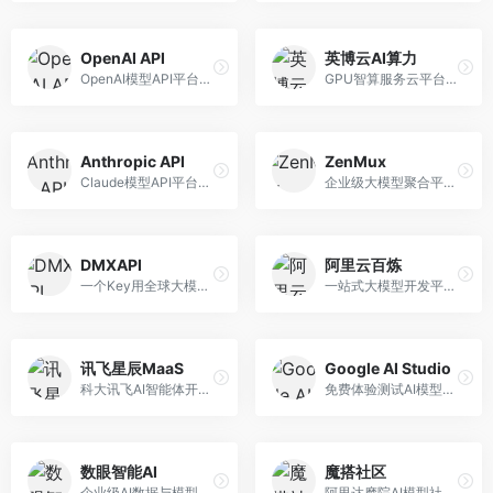
OpenAI API
英博云AI算力
OpenAI模型API平台，提供GPT系列模型服务。面向开发者，提供模型API、微调服务、Assistants API等，是AI开发领域的基础设施。
GPU智算服务云平台，专注于AI算力租赁。面向AI研究者和企业，提供GPU租赁、模型训练、推理服务等，算力资源丰富。
Anthropic API
ZenMux
Claude模型API平台，专注于安全可靠的AI服务。面向开发者，提供Claude系列模型API、安全特性、企业级服务等，API质量高。
企业级大模型聚合平台，专注于企业AI服务。面向企业用户，提供多模型管理、安全合规、成本优化等服务，企业级功能完善。
DMXAPI
阿里云百炼
一个Key用全球大模型的聚合平台。面向开发者，提供多模型统一API、简化接入、成本控制等服务，接入便捷。
一站式大模型开发平台，深度整合阿里云服务。面向企业开发者和AI团队，提供模型训练、微调、部署、应用开发等全流程服务，企业级功能完善。
讯飞星辰MaaS
Google AI Studio
科大讯飞AI智能体开发平台，专注于企业级模型服务。面向企业用户，提供模型调用、智能体创建、行业解决方案等服务，中文能力突出。
免费体验测试AI模型的平台，深度整合Google生态。面向开发者和研究者，提供Gemini模型体验、API密钥管理、提示词测试等服务，免费使用。
数眼智能AI
魔搭社区
企业级AI数据与模型服务平台，专注于数据驱动AI。面向企业用户，提供数据管理、模型训练、部署服务等，数据治理能力强。
阿里达摩院AI模型社区，专注于中文AI生态。面向中文开发者，提供开源模型、数据集、开发工具等资源，中文模型丰富。