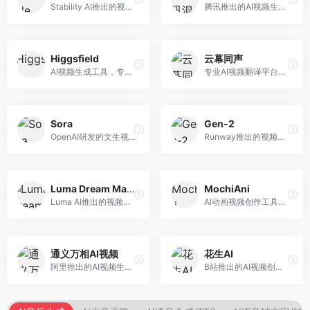
Stability AI推出的视频生成模型，开源可部署。面向开发者和专业创作者，支持视频生成、视频编辑等功能，开源生态完善，定制化程度高。
腾讯推出的AI视频生成工具，基于混元大模型。面向腾讯生态用户和内容创作者，支持文生视频、视频编辑等功能，与腾讯产品生态深度整合。
Higgsfield
云幕同声
AI视频生成工具，专注于高质量视频内容创作。面向视频创作者和营销人员，支持文生视频、视频编辑等功能，视频效果逼真，适合商业应用。
专业AI视频翻译平台，支持视频多语言配音和字幕生成。面向跨境电商和内容出海从业者，提供视频翻译、配音、字幕生成等服务，多语言支持完善。
Sora
Gen-2
OpenAI研发的文生视频大模型，可根据文字描述生成长达60秒的高清视频。面向影视创作者、广告从业者和内容生产者，视频连贯性强，物理世界理解准确，代表了AI视频生成的最高水平。
Runway推出的视频生成模型，专注于文生视频和视频风格转换。面向影视制作人和创意工作者，支持文本到视频、图像到视频等多种生成模式，视频质量专业级。
Luma Dream Machine
MochiAni
Luma AI推出的视频生成工具，专注于高质量视频创作。面向影视创作者和内容生产者，支持文生视频、图生视频，视频质量高，物理运动流畅自然。
AI动画视频创作工具，专注于动画内容生成。面向动画创作者和二次元内容生产者，支持动画风格视频生成，动画效果流畅，适合动漫内容创作。
通义万相AI视频
花生AI
阿里推出的AI视频生成服务，整合图像与视频创作能力。面向电商和营销从业者，支持商品视频生成、营销视频制作等服务，商业应用场景丰富。
B站推出的AI视频创作工具，专注于短视频内容生成。面向B站创作者，支持视频生成、视频编辑等功能，与B站平台深度整合，创作效率高。