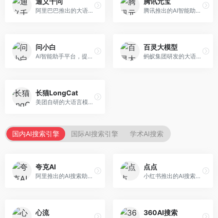
通义千问
腾讯元宝
阿里巴巴推出的大语言模型平台，提供对话问答、文档处理、图像理解、代码编写等全方位AI服务。面向企业用户和个人开发者，集成阿里云生态，支持多模态交互，企业级安全保障。
腾讯推出的AI智能助手，整合微信生态和腾讯云服务。面向普通用户和企业客户，支持文档解析、图像理解、联网搜索等功能，与腾讯产品无缝衔接，办公协作便捷。
问小白
百灵大模型
AI智能助手平台，提供知识问答、文本创作、文档处理等服务。面向普通用户和职场人士，操作简便，响应速度快，支持多场景应用。
蚂蚁集团研发的大语言模型平台，专注于金融科技和企业服务。面向金融机构和企业客户，提供智能客服、风险分析、文档处理等服务，金融场景理解深入。
长猫LongCat
美团自研的大语言模型对话平台，专注于本地生活服务场景。面向美团生态用户，提供智能推荐、服务问答等功能，本地生活知识覆盖全面。
国内AI搜索引擎
国际AI搜索引擎
学术AI搜索
夸克AI
点点
阿里推出的AI搜索助手，整合搜索与AI功能。面向年轻用户，提供智能搜索、文档处理、学习辅助等服务，与夸克生态深度整合。
小红书推出的AI搜索应用，专注于生活方式内容搜索。面向小红书用户，提供生活攻略、消费决策、内容推荐等服务，生活方式内容丰富。
心流
360AI搜索