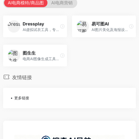
AI电商模特/商品图
AI电商营销
Dressplay
易可图AI
AI虚拟试衣工具，专注于服装电商体验。面向服装电商，提供虚拟试穿、尺码推荐、穿搭建议等服务，试衣体验真实。
AI图片美化及海报设计平台，专注于电商视觉设计。面向电商卖家，提供图片美化、海报设计、营销素材等服务，设计效率高。
图生生
电商AI图像生成工具，专注于商品图创作。面向电商卖家，提供商品图生成、背景替换、批量处理等服务，商品图质量高。
友情链接
更多链接