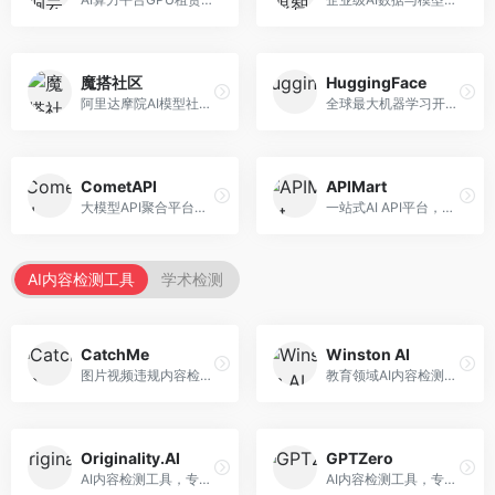
魔搭社区
HuggingFace
阿里达摩院AI模型社区，专注于中文AI生态。面向中文开发者，提供开源模型、数据集、开发工具等资源，中文模型丰富。
全球最大机器学习开源社区，整合模型库与开发工具。面向AI研究者和开发者，提供开源模型、数据集、开发工具等资源，开源生态最完善。
CometAPI
APIMart
大模型API聚合平台，整合多种AI模型服务。面向开发者，提供统一接口、模型切换、监控分析等服务，API管理便捷。
一站式AI API平台，整合多种AI服务。面向开发者，提供模型API、图像处理、语音识别等服务，API种类丰富。
AI内容检测工具
学术检测
CatchMe
Winston AI
图片视频违规内容检测平台，专注于视觉内容安全。面向内容平台，提供图片审核、视频审核、直播监控等服务，视觉检测专业。
教育领域AI内容检测平台，专注于学术诚信。面向教育机构，提供AI内容检测、抄袭检测、报告生成等服务，教育适配性强。
Originality.AI
GPTZero
AI内容检测工具，专注于内容原创性验证。面向内容创作者和出版商，提供AI检测、抄袭检测、批量分析等服务，检测精度高。
AI内容检测工具，专注于AI生成文本识别。面向教育工作者和出版商，提供文本检测、批量分析、API接口等服务，检测准确率高。