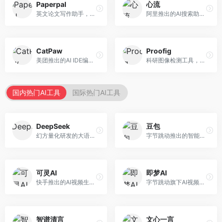
Paperpal
心流
英文论文写作助手，专注于学术英语润色。面向需要发表国际期刊的研究者，提供语法检查、学术表达优化、格式规范等服务，英语表达地道专业。
阿里推出的AI搜索助手，专注于智能信息获取。面向普通用户，提供智能搜索、内容整理、知识问答等服务，与阿里生态深度整合。
CatPaw
Proofig
美团推出的AI IDE编程工具，专注于本地开发生态。面向开发者，提供智能代码补全、代码生成、项目管理等服务，本地开发体验好。
科研图像检测工具，专注于学术图像完整性验证。面向科研人员，提供图像检测、重复分析、报告生成等服务，学术检测专业。
国内热门AI工具
国际热门AI工具
DeepSeek
豆包
幻方量化研发的大语言模型平台，专注于深度推理和代码生成能力。面向开发者、研究人员和技术爱好者，提供强大的逻辑推理和数学计算功能，开源生态完善，API接口友好。
字节跳动推出的智能对话助手平台，提供文本创作、知识问答、英语学习等多种AI服务。面向普通用户和内容创作者，支持多轮对话和文件解析，免费使用，响应速度快，中文理解能力强。
可灵AI
即梦AI
快手推出的AI视频生成平台，支持文生视频和图生视频，可生成长达2分钟的高质量视频内容。面向短视频创作者和营销人员，操作简便，生成效果逼真，适合商业推广和创意表达。
字节跳动旗下AI视频创作平台，支持多模态内容生成。面向内容创作者和营销人员，提供文生视频、图生视频、智能剪辑等功能，中文理解能力强，创作效率高。
智谱清言
文心一言