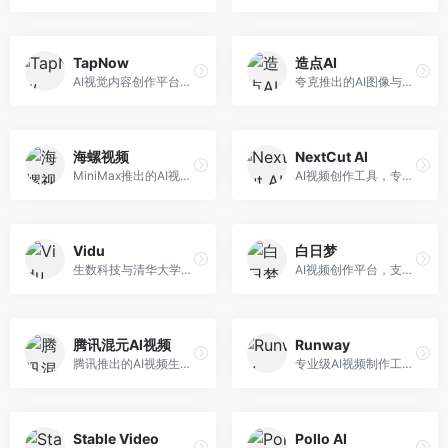
TapNow
造点AI
AI视觉内容创作平台，整合图像与视频生成能力。面向内容创作者，提供文生图、文生视频、智能编辑等服务，创作工具丰富，一站式体验便捷。
夸克推出的AI图像与视频创作平台。面向普通用户和内容创作者，提供文生图、文生视频等功能，操作简便，与夸克生态深度整合。
海螺视频
NextCut AI
MiniMax推出的AI视频生成工具，支持高质量视频创作。面向内容创作者，提供文生视频、视频编辑等功能，生成速度快，视频效果自然流畅。
AI视频创作工具，专注于智能剪辑和视频生成。面向视频创作者，提供智能剪辑、视频生成、特效添加等功能，剪辑效率高，适合快节奏内容生产。
Vidu
白日梦
生数科技与清华大学联合研发的AI视频生成大模型。面向视频创作者和内容生产者，支持文生视频、图生视频，视频质量高，物理运动理解准确，国产视频生成领先工具。
AI视频创作平台，支持生成长达50分钟的长视频内容。面向长视频创作者和内容生产者，支持故事视频生成、视频编辑等功能，适合叙事性内容创作。
腾讯混元AI视频
Runway
腾讯推出的AI视频生成工具，基于混元大模型。面向腾讯生态用户和内容创作者，支持文生视频、视频编辑等功能，与腾讯产品生态深度整合。
专业级AI视频制作工具，支持视频生成与编辑。面向影视制作人和创意工作者，提供文生视频、视频编辑、绿幕抠像等专业功能，视频处理能力强，适合专业创作场景。
Stable Video
Pollo AI