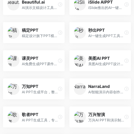
Beautiful.ai
iSlide AIPPT
AI演示文稿设计工具，专注于自动化设计排版。面向职场人士，提供智能排版、模板选择、设计优化等服务，设计美观度高。
iSlide推出的AI一键设计精美PPT工具。面向PPT设计用户，提供模板库、内容生成、设计优化等服务，与iSlide插件深度整合。
稿定PPT
秒出PPT
稿定设计旗下PPT模板资源库，整合AI生成功能。面向设计师和职场人士，提供海量PPT模板、AI内容生成等服务，模板质量高。
AI一键生成PPT工具，专注于快速演示文稿制作。面向职场人士，支持主题输入、内容生成、模板套用等功能，PPT生成速度快，适合紧急制作场景。
课灵PPT
美图AI PPT
AI免费生成PPT课件平台，专注于教育场景。面向教师和教育工作者，提供课件生成、教学设计、模板选择等服务，教育适配性强。
美图AI生成PPT设计工具，整合图像处理能力。面向设计师和职场人士，提供PPT生成、图片美化、设计优化等服务，视觉设计美观。
万知PPT
NarraLand
AI PPT生成平台，整合知识库与创作功能。面向职场人士，支持内容检索、PPT生成、设计优化等服务，知识整合能力强。
AI智能演示内容创作平台，专注于叙事演示。面向内容创作者，提供故事创作、演示生成、动画设计等服务，演示内容生动有趣。
歌者PPT
万兴智演
AI PPT生成工具，专注于演示文稿智能创作。面向职场人士，支持主题输入、内容生成、设计美化等功能，PPT制作效率高。
万兴AI PPT和演示制作软件，整合视频演示功能。面向职场人士和教育工作者，提供PPT生成、演示录制、视频制作等服务，演示功能完善。