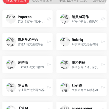
论文写作工具
公文写作工具
小说/创意写作工具
营销文案
Paperpal
笔灵AI写作
英文论文写作助手，专注于学术英语润色。面向需要发表国际期刊的研究者，提供语法检查、学术表达优化、格式规范等服务，英语表达地道专业。
AI写作平台，提供600+写作模板。面向学生、职场人士和内容创作者，支持论文、公文、营销文案等多种文体，模板丰富，一键生成，写作效率大幅提升。
逢君学术平台
Rubriq
智能AI论文生成平台，支持查重检测。面向高校学生和研究人员，提供论文选题、内容生成、查重修改等一站式服务，学术写作流程完整。
AI学术论文润色与翻译平台。面向国际期刊投稿者，提供论文润色、翻译、格式调整等服务，支持多语言，学术表达专业规范。
茅茅虫
掌桥科研
一站式AI论文写作助手，覆盖学术写作全场景。面向高校学生和科研人员，提供开题报告、文献综述、论文正文等写作服务，支持多学科多类型论文，操作简便。
科研服务平台，依托3亿+真实文献数据库。面向学术研究者和学生，提供文献检索、论文写作、科研数据分析等服务，文献资源丰富，学术支持专业。
笔目鱼
社研通
专业英文论文写作器，支持学术论文全流程。面向留学生和国际期刊投稿者，提供英文论文撰写、润色、格式调整等服务，学术英语表达规范。
文科研究生多模态AI学术写作平台。面向文科研究生和社科研究者，提供文献综述、理论分析、定性研究辅助等服务，文科研究方法论支持完善。
千笔AI
aipasspaper