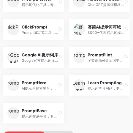
提示词优化工具，专注于提示词质量提升。面向AI用户，提供提示词优化、效果测试、版本对比等服务，提示词优化专业。
ChatGPT提示词模板库，专注于实用提示词收集。面向ChatGPT用户，提供提示词模板、使用场景、效果展示等资源，模板实用性强。
ClickPrompt
幂简AI提示词商城
Prompt编写者工具，专注于提示词创作辅助。面向提示词创作者，提供提示词编辑、测试、分享等服务，创作工具完善。
3000+优质提示词模板平台，专注于中文提示词。面向中文AI用户，提供提示词模板、分类检索、一键使用等服务，中文提示词丰富。
Google AI提示词库
PromptPilot
Google官方提示词库，专注于Gemini模型优化。面向开发者，提供官方提示词指南、最佳实践、示例代码等资源，权威性强。
字节跳动AI提示词平台，专注于提示词优化与管理。面向AI用户，提供提示词优化、效果测试、团队协作等服务，企业级功能完善。
PromptHero
Learn Prompting
AI提示词搜索平台，整合多种AI工具提示词资源。面向AI创作者，提供提示词搜索、模板库、社区分享等服务，提示词资源丰富。
提示词学习网站，专注于提示词工程教育。面向AI学习者，提供提示词教程、最佳实践、案例研究等资源，教学内容系统。
PromptBase
提示词交易平台，专注于高质量提示词买卖。面向AI创作者，提供提示词交易、模板购买、创作者收益等服务，提示词质量高。