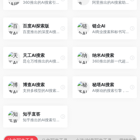
360推出的AI搜索引擎，专注于安全智能搜索。面向普通用户，提供智能问答、网页搜索、内容整理等服务，安全防护能力强。
阿里推出的AI搜索助手，专注于智能信息获取。面向普通用户，提供智能搜索、内容整理、知识问答等服务，与阿里生态深度整合。
百度AI探索版
链企AI
百度推出的深度AI搜索引擎，整合百度知识图谱。面向中文用户，提供智能问答、知识探索、内容生成等服务，知识覆盖面广。
AI商业搜索和标书写作工具，专注于企业服务场景。面向企业用户，提供商业信息搜索、标书生成、企业分析等服务，商业信息专业。
天工AI搜索
纳米AI搜索
昆仑万维推出的AI搜索引擎，整合大模型与搜索能力。面向普通用户，提供智能问答、深度搜索、内容整理等服务，中文搜索体验好。
360推出的新一代超级AI搜索，深度整合360搜索资源。面向普通用户，提供智能问答、多模态搜索、内容生成等服务，安全可靠。
博查AI搜索
秘塔AI搜索
支持多模型的AI搜索引擎，整合多种大模型能力。面向AI爱好者，提供多模型搜索、答案对比、深度分析等服务，模型选择灵活。
AI驱动的搜索引擎，专注于无广告直达结果。面向研究者和信息获取需求者，提供深度搜索、来源标注、答案整理等服务，搜索结果干净准确，信息可信度高。
知乎直答
知乎推出的AI搜索引擎，专注于知识问答场景。面向知识获取者，提供知乎内容搜索、智能问答、知识整理等服务，专业知识丰富。