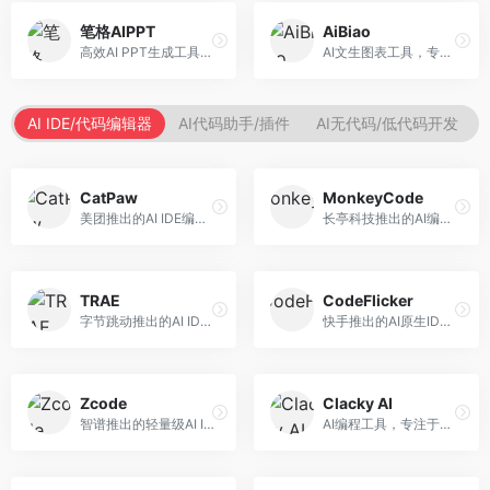
笔格AIPPT
AiBiao
高效AI PPT生成工具，专注于演示文稿智能创作。面向职场人士，支持主题输入、内容生成、设计美化等功能，PPT制作效率高。
AI文生图表工具，专注于数据可视化展示。面向数据分析师和职场人士，提供图表生成、数据可视化、PPT嵌入等服务，数据展示专业。
AI IDE/代码编辑器
AI代码助手/插件
AI无代码/低代码开发
CatPaw
MonkeyCode
美团推出的AI IDE编程工具，专注于本地开发生态。面向开发者，提供智能代码补全、代码生成、项目管理等服务，本地开发体验好。
长亭科技推出的AI编程助手，专注于安全开发。面向开发者，提供代码生成、安全检测、漏洞修复等服务，安全开发能力强。
TRAE
CodeFlicker
字节跳动推出的AI IDE编程工具，深度集成大模型能力。面向开发者，提供智能代码补全、代码解释、重构优化等服务，编程效率显著提升。
快手推出的AI原生IDE，专注于短视频相关开发。面向快手生态开发者，提供代码生成、调试辅助等服务，与快手开发生态深度整合。
Zcode
Clacky AI
智谱推出的轻量级AI IDE，基于GLM模型。面向开发者，提供智能代码补全、代码生成、错误检测等服务，中文编程支持好。
AI编程工具，专注于代码智能生成与优化。面向开发者，提供代码生成、代码重构、错误修复等服务，编程效率高。