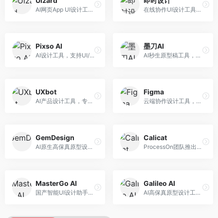
Uizard
即时设计
AI网页App UI设计工具，专注于快速界面生成。面向产品经理和设计师，提供线框图转UI、界面生成、设计优化等服务，设计速度快。
在线协作UI设计工具，整合AI设计功能。面向设计师和产品团队，提供界面设计、原型制作、设计资源库等服务，国产协作设计平台。
Pixso AI
墨刀AI
AI设计工具，支持UI/UX设计全流程。面向设计师和产品团队，提供界面生成、设计优化、协作评审等服务，国产替代方案，团队协作便捷。
AI秒生原型稿工具，专注于快速原型设计。面向产品经理和设计师，提供原型生成、交互设计、团队协作等服务，原型制作效率高。
UXbot
Figma
AI产品设计工具，专注于用户体验优化。面向UX设计师，提供用户研究、设计建议、可用性测试等服务，UX设计支持完善。
云端协作设计工具，整合AI设计辅助功能。面向UI/UX设计师和产品团队，提供界面设计、原型制作、团队协作等服务，协作功能强大，是UI设计领域的标杆产品。
GemDesign
Calicat
AI原生高保真原型设计工具，专注于智能设计生成。面向设计师，提供界面生成、设计优化、原型制作等服务，设计自动化程度高。
ProcessOn团队推出的产设研协作平台，整合设计与协作功能。面向产品团队，提供设计协作、文档管理、团队沟通等服务，产研协作便捷。
MasterGo AI
Galileo AI
国产智能UI设计助手，专注于界面设计自动化。面向UI设计师，提供界面生成、组件设计、设计系统构建等服务，中文用户适配性好。
AI高保真原型设计工具，专注于UI界面生成。面向设计师和产品团队，提供界面生成、交互设计、设计优化等服务，界面质量高。