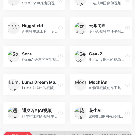
Stability AI推出的视频生成模型，开源可部署。面向开发者和专业创作者，支持视频生成、视频编辑等功能，开源生态完善，定制化程度高。
一站式AI图像和视频创作平台，整合多种生成工具。面向内容创作者，提供文生图、文生视频、视频编辑等服务，创作工具全面，一站式体验便捷。
Higgsfield
云幕同声
AI视频生成工具，专注于高质量视频内容创作。面向视频创作者和营销人员，支持文生视频、视频编辑等功能，视频效果逼真，适合商业应用。
专业AI视频翻译平台，支持视频多语言配音和字幕生成。面向跨境电商和内容出海从业者，提供视频翻译、配音、字幕生成等服务，多语言支持完善。
Sora
Gen-2
OpenAI研发的文生视频大模型，可根据文字描述生成长达60秒的高清视频。面向影视创作者、广告从业者和内容生产者，视频连贯性强，物理世界理解准确，代表了AI视频生成的最高水平。
Runway推出的视频生成模型，专注于文生视频和视频风格转换。面向影视制作人和创意工作者，支持文本到视频、图像到视频等多种生成模式，视频质量专业级。
Luma Dream Machine
MochiAni
Luma AI推出的视频生成工具，专注于高质量视频创作。面向影视创作者和内容生产者，支持文生视频、图生视频，视频质量高，物理运动流畅自然。
AI动画视频创作工具，专注于动画内容生成。面向动画创作者和二次元内容生产者，支持动画风格视频生成，动画效果流畅，适合动漫内容创作。
通义万相AI视频
花生AI
阿里推出的AI视频生成服务，整合图像与视频创作能力。面向电商和营销从业者，支持商品视频生成、营销视频制作等服务，商业应用场景丰富。
B站推出的AI视频创作工具，专注于短视频内容生成。面向B站创作者，支持视频生成、视频编辑等功能，与B站平台深度整合，创作效率高。