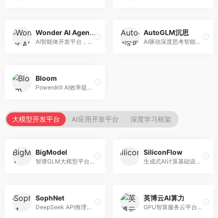
Wonder AI Agents
AutoGLM沉思
AI智能体开发平台，专注于低代码智能体创建。面向开发者，提供可视化开发、模板库、部署服务等功能，开发门槛低。
AI驱动深度思考智能体，专注于复杂推理任务。面向高级用户，提供深度分析、逻辑推理、决策支持等服务，推理能力强。
Bloom
Powerdrill AI效率提升平台，专注于企业智能化。面向企业用户，提供智能体创建、流程自动化、数据分析等服务，企业效率提升显著。
大模型开发平台
AI应用开发平台
深度学习框架
BigModel
SiliconFlow
智谱GLM大模型平台，提供API调用与模型服务。面向开发者和企业用户，提供GLM系列模型API、微调服务、应用开发工具等，开源生态完善。
生成式AI计算基础设施平台，专注于模型推理服务。面向开发者和企业，提供多模型API、高性能推理、成本优化等服务，推理性价比高。
SophNet
英博云AI算力
DeepSeek API推理平台，专注于DeepSeek模型服务。面向开发者，提供DeepSeek模型API、高性能推理、低成本服务，推理效率高。
GPU智算服务云平台，专注于AI算力租赁。面向AI研究者和企业，提供GPU租赁、模型训练、推理服务等，算力资源丰富。