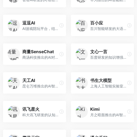
逗逗AI
百小应
AI游戏陪玩平台，结合游戏理解和自然语言交互技术。面向游戏玩家，提供游戏攻略、陪玩互动、社交聊天等服务，游戏知识丰富，互动体验有趣。
百川智能研发的大语言模型助手，专注于中文理解和生成。面向中文用户，提供知识问答、文本创作、代码辅助等服务，模型参数规模大，中文表达流畅自然。
商量SenseChat
文心一言
商汤科技推出的AI对话平台，结合计算机视觉和自然语言处理技术。面向企业用户和开发者，支持多模态交互，视觉理解能力强，适合智能客服和内容创作场景。
百度研发的知识增强大语言模型，深度融合百度知识图谱和搜索能力。面向中文用户，提供知识问答、文本创作、逻辑推理等服务，中文语境理解准确，知识覆盖面广。
天工AI
书生大模型
昆仑万维推出的AI智能助手，集成搜索、对话、创作等多种能力。面向普通用户和内容创作者，支持联网搜索、文本生成、图像理解等功能，响应速度快，免费使用。
上海人工智能实验室研发的开源大模型系列，支持多尺度和多模态。面向研究机构和开发者，开源生态完善，学术研究背景深厚，适合科研和定制开发。
讯飞星火
Kimi
科大讯飞研发的认知智能大模型，深度融合语音识别和自然语言处理技术。面向企业用户和教育领域，提供语音交互、文档处理、代码生成等服务，中文语音识别准确率高。
月之暗面推出的AI智能助手，核心优势在于超长文本处理能力，支持20万字以上文档分析。面向学术研究者、职场人士和内容创作者，提供文档解读、PPT生成、联网搜索等综合服务。