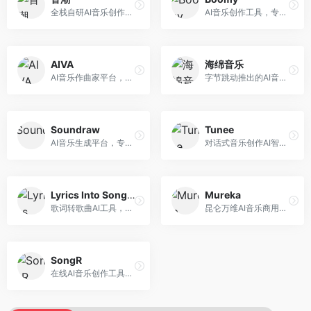
全栈自研AI音乐创作平台，支持从创作到发布的完整流程。面向独立音乐人和音乐工作室，提供作词作曲、编曲混音、音乐发布等服务，创作工具专业。
AI音乐创作工具，专注于快速音乐生成与发布。面向音乐爱好者和业余创作者，支持一键生成原创音乐，可直接发布到音乐平台，创作门槛低。
AIVA
海绵音乐
AI音乐作曲家平台，专注于古典和影视配乐创作。面向影视制作人和游戏开发者，提供原创音乐生成、配乐定制等服务，音乐风格专业，适合影视游戏配乐。
字节跳动推出的AI音乐创作平台，支持多风格音乐生成。面向内容创作者和音乐爱好者，提供歌词创作、旋律生成、编曲制作等服务，创作效率高，适合短视频配乐。
Soundraw
Tunee
AI音乐生成平台，专注于免版税音乐创作。面向视频创作者和内容制作者，提供背景音乐生成、音乐定制等服务，音乐版权清晰，适合视频配乐场景。
对话式音乐创作AI智能体，支持自然语言交互创作。面向音乐爱好者，通过对话方式完成音乐创作，交互体验友好，创作过程直观。
Lyrics Into Song AI
Mureka
歌词转歌曲AI工具，支持将歌词转化为完整歌曲。面向歌词创作者和音乐爱好者，提供歌词谱曲、编曲制作等服务，歌词音乐化效率高。
昆仑万维AI音乐商用创作平台，专注于商业音乐授权。面向企业和商业用户，提供版权音乐生成、商用授权等服务，音乐版权清晰，商业应用安全。
SongR
在线AI音乐创作工具，支持歌词与旋律一体化生成。面向内容创作者和音乐爱好者，提供歌词创作、旋律生成、音乐制作等服务，操作简便，创作速度快。