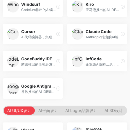
Windsurf
Kiro
Codeium推出的AI编程工具，专注于代码智能辅助。面向开发者，提供代码补全、代码生成、代码解释等服务，多语言支持完善。
亚马逊推出的AI IDE，深度整合AWS云服务。面向AWS开发者，提供代码生成、云服务集成、部署自动化等服务，与AWS生态无缝衔接。
Cursor
Claude Code
AI代码编辑器，集成GPT-4模型，专注于智能编程辅助。面向开发者，提供代码生成、代码解释、错误修复等服务，编程体验流畅，开发效率高。
Anthropic推出的AI编程工具，基于Claude模型。面向开发者，提供代码生成、代码审查、调试辅助等服务，代码质量高，推理能力强。
CodeBuddy IDE
InfCode
腾讯推出的全栈开发AI IDE，整合腾讯云服务。面向开发者，提供代码生成、调试辅助、部署服务等功能，与腾讯云生态深度整合。
企业级AI编程工具，专注于团队协作开发。面向企业开发团队，提供代码生成、代码审查、团队协作等服务，企业级功能完善。
Google Antigravity
谷歌推出的AI IDE编程智能体，整合Google Cloud服务。面向谷歌生态开发者，提供智能编程辅助、云服务集成等功能。
AI UI/UX设计
AI平面设计
AI Logo/品牌设计
AI 3D设计