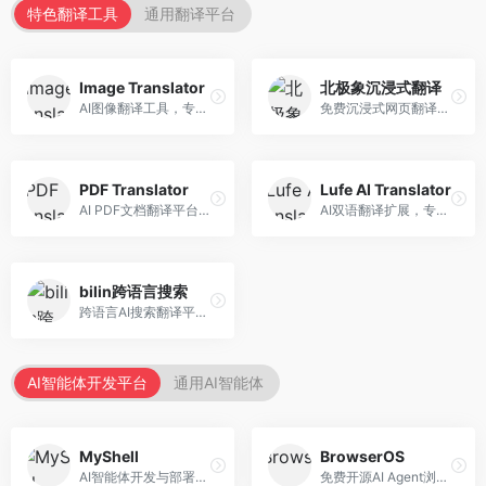
特色翻译工具
通用翻译平台
Image Translator
北极象沉浸式翻译
AI图像翻译工具，专注于图片文字翻译。面向设计师和电商从业者，提供图片文字识别、翻译、替换等服务，图像翻译效果好。
免费沉浸式网页翻译工具，专注于阅读体验。面向普通用户，提供网页双语翻译、文档翻译等服务，免费使用，翻译质量高。
PDF Translator
Lufe AI Translator
AI PDF文档翻译平台，专注于文档本地化。面向商务人士，提供PDF翻译、格式保留、批量处理等服务，文档翻译专业。
AI双语翻译扩展，专注于浏览器翻译场景。面向外语内容阅读者，提供网页双语翻译、划词翻译等服务，浏览器集成便捷。
bilin跨语言搜索
跨语言AI搜索翻译平台，专注于信息获取。面向研究者和内容创作者，提供跨语言搜索、内容翻译、信息整合等服务，跨语言检索能力强。
AI智能体开发平台
通用AI智能体
MyShell
BrowserOS
AI智能体开发与部署平台，专注于语音交互智能体。面向开发者，提供语音智能体创建、部署服务、社区分享等功能，语音交互能力强。
免费开源AI Agent浏览器，专注于浏览器自动化。面向开发者，提供浏览器控制、任务自动化、API接口等服务，开源免费。