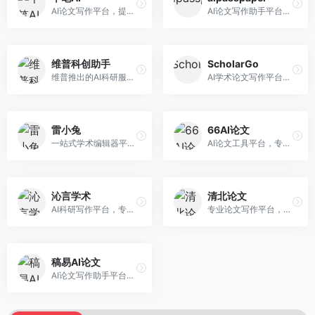
AI论文写作平台，提供无限改稿服务。面向高校学生和学术研究者，支持论文选题、大纲生成、内容撰写、查重修改等全流程服务，改稿次数不限，服务质量有保障。
AI论文写作助手平台，提供智能化的学术写作支持。面向大学生和研究人员，支持多种学科论文生成，提供参考文献管理和格式规范服务，写作效率高。
维普科创助手
ScholarGo
维普推出的AI科研服务平台，整合学术资源与智能写作。面向科研人员和高校师生，提供文献检索、论文写作、查重检测等一站式服务，学术资源权威可靠。
AI学术论文写作平台，专注于理工科领域的逻辑构建。面向理工科研究生和科研工作者，提供公式编辑、数据分析、论文结构优化等服务，理工科写作逻辑严谨。
雷小兔
66AI论文
一站式学术编辑器平台，覆盖论文写作全流程。面向高校学生和科研人员，提供选题分析、文献检索、论文生成、查重降重等服务，操作流程清晰，学术写作效率显著提升。
AI论文工具平台，专注于高质量低查重论文生成。面向大学生和研究生，提供论文写作、降重修改等服务，生成内容原创度高，查重率低。
沁言学术
清北论文
AI科研写作平台，专注于学术研究辅助。面向研究生和科研工作者，提供文献分析、研究方法指导、论文撰写等服务，学术资源丰富，研究支持全面。
专业论文写作平台，依托高校学术资源。面向本科生和研究生，提供论文指导、写作辅助、查重检测等服务，学术规范性强，适合追求高质量论文的用户。
稿易AI论文
AI论文写作助手平台，提供智能化学术写作支持。面向高校学生，支持多种论文类型生成，提供参考文献管理和格式规范服务，操作流程简单。