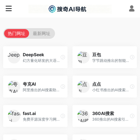
热门网址
最新网址
DeepSeek
豆包
幻方量化研发的大语言模型平台，专注于深度推理和代码生成能力。面向开发者、研究人员和技术爱好者，提供强大的逻辑推理和数学计算功能，开源生态完善，API接口友好。
字节跳动推出的智能对话助手平台，提供文本创作、知识问答、英语学习等多种AI服务。面向普通用户和内容创作者，支持多轮对话和文件解析，免费使用，响应速度快，中文理解能力强。
夸克AI
点点
阿里推出的AI搜索助手，整合搜索与AI功能。面向年轻用户，提供智能搜索、文档处理、学习辅助等服务，与夸克生态深度整合。
小红书推出的AI搜索应用，专注于生活方式内容搜索。面向小红书用户，提供生活攻略、消费决策、内容推荐等服务，生活方式内容丰富。
fast.ai
360AI搜索
免费开源深度学习网站，专注于实用AI教学。面向开发者，提供免费深度学习课程、实战项目、代码库等资源，学习门槛低。
360推出的AI搜索引擎，专注于安全智能搜索。面向普通用户，提供智能问答、网页搜索、内容整理等服务，安全防护能力强。