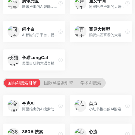
腾讯元宝
通义千问
腾讯推出的AI智能助手，整合微信生态和腾讯云服务。面向普通用户和企业客户，支持文档解析、图像理解、联网搜索等功能，与腾讯产品无缝衔接，办公协作便捷。
阿里巴巴推出的大语言模型平台，提供对话问答、文档处理、图像理解、代码编写等全方位AI服务。面向企业用户和个人开发者，集成阿里云生态，支持多模态交互，企业级安全保障。
问小白
百灵大模型
AI智能助手平台，提供知识问答、文本创作、文档处理等服务。面向普通用户和职场人士，操作简便，响应速度快，支持多场景应用。
蚂蚁集团研发的大语言模型平台，专注于金融科技和企业服务。面向金融机构和企业客户，提供智能客服、风险分析、文档处理等服务，金融场景理解深入。
长猫LongCat
美团自研的大语言模型对话平台，专注于本地生活服务场景。面向美团生态用户，提供智能推荐、服务问答等功能，本地生活知识覆盖全面。
国内AI搜索引擎
国际AI搜索引擎
学术AI搜索
夸克AI
点点
阿里推出的AI搜索助手，整合搜索与AI功能。面向年轻用户，提供智能搜索、文档处理、学习辅助等服务，与夸克生态深度整合。
小红书推出的AI搜索应用，专注于生活方式内容搜索。面向小红书用户，提供生活攻略、消费决策、内容推荐等服务，生活方式内容丰富。
360AI搜索
心流