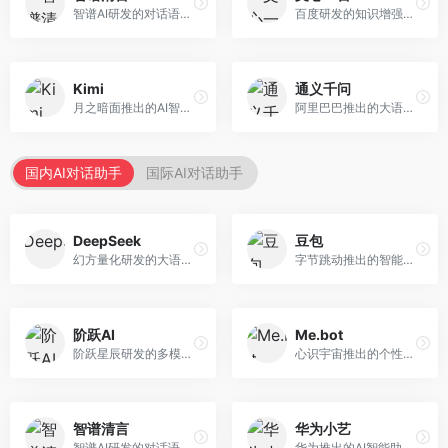
智谱AI研发的对话语言模型，支持中英双语交互。面向中文用户和开发者，提供知识问答、代码编写、文档解读等服务，开源生态完善，学术研究背景深厚。
百度研发的知识增强大语言模型，深度融合百度知识图谱和搜索能力。面向中文用户，提供知识问答、文本创作、逻辑推理等服务，中文语境理解准确，知识覆盖面广。
Kimi
通义千问
月之暗面推出的AI智能助手，核心优势在于超长文本处理能力，支持20万字以上文档分析。面向学术研究者、职场人士和内容创作者，提供文档解读、PPT生成、联网搜索等综合服务。
阿里巴巴推出的大语言模型平台，提供对话问答、文档处理、图像理解、代码编写等全方位AI服务。面向企业用户和个人开发者，集成阿里云生态，支持多模态交互，企业级安全保障。
国内AI对话助手
国际AI对话助手
DeepSeek
豆包
幻方量化研发的大语言模型平台，专注于深度推理和代码生成能力。面向开发者、研究人员和技术爱好者，提供强大的逻辑推理和数学计算功能，开源生态完善，API接口友好。
字节跳动推出的智能对话助手平台，提供文本创作、知识问答、英语学习等多种AI服务。面向普通用户和内容创作者，支持多轮对话和文件解析，免费使用，响应速度快，中文理解能力强。
阶跃AI
Me.bot
阶跃星辰研发的多模态大模型平台，支持文本、图像、视频的综合理解与生成。面向创作者和企业客户，提供内容创作、智能分析等服务，多模态能力突出。
心识宇宙推出的个性化AI伴侣，专注于情感交互和个人助理服务。面向个人用户，支持日程管理、情感陪伴、知识问答等功能，交互体验人性化。
智谱清言
华为小艺
智谱AI研发的对话语言模型，支持中英双语交互。面向中文用户和开发者，提供知识问答、代码编写、文档解读等服务，开源生态完善，学术研究背景深厚。
华为推出的AI智能助手网页端，深度整合鸿蒙生态和华为云服务。面向华为设备用户，支持语音交互、智能问答、设备控制等功能，与华为硬件生态无缝衔接。