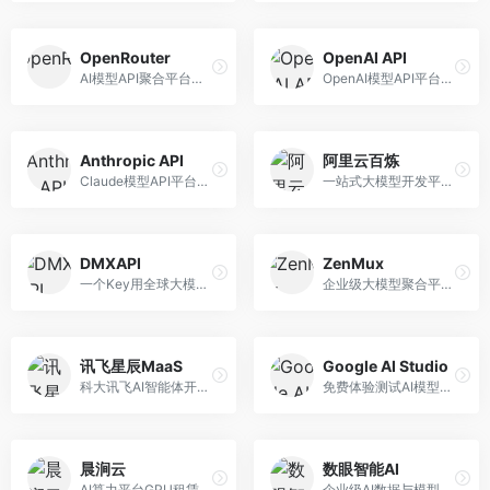
OpenRouter
OpenAI API
AI模型API聚合平台，整合多种主流大模型。面向开发者，提供统一API接口、模型对比、成本优化等服务，模型选择灵活。
OpenAI模型API平台，提供GPT系列模型服务。面向开发者，提供模型API、微调服务、Assistants API等，是AI开发领域的基础设施。
Anthropic API
阿里云百炼
Claude模型API平台，专注于安全可靠的AI服务。面向开发者，提供Claude系列模型API、安全特性、企业级服务等，API质量高。
一站式大模型开发平台，深度整合阿里云服务。面向企业开发者和AI团队，提供模型训练、微调、部署、应用开发等全流程服务，企业级功能完善。
DMXAPI
ZenMux
一个Key用全球大模型的聚合平台。面向开发者，提供多模型统一API、简化接入、成本控制等服务，接入便捷。
企业级大模型聚合平台，专注于企业AI服务。面向企业用户，提供多模型管理、安全合规、成本优化等服务，企业级功能完善。
讯飞星辰MaaS
Google AI Studio
科大讯飞AI智能体开发平台，专注于企业级模型服务。面向企业用户，提供模型调用、智能体创建、行业解决方案等服务，中文能力突出。
免费体验测试AI模型的平台，深度整合Google生态。面向开发者和研究者，提供Gemini模型体验、API密钥管理、提示词测试等服务，免费使用。
晨涧云
数眼智能AI
AI算力平台GPU租赁服务，专注于弹性算力。面向开发者和研究者，提供GPU租赁、弹性调度、成本优化等服务，算力灵活。
企业级AI数据与模型服务平台，专注于数据驱动AI。面向企业用户，提供数据管理、模型训练、部署服务等，数据治理能力强。