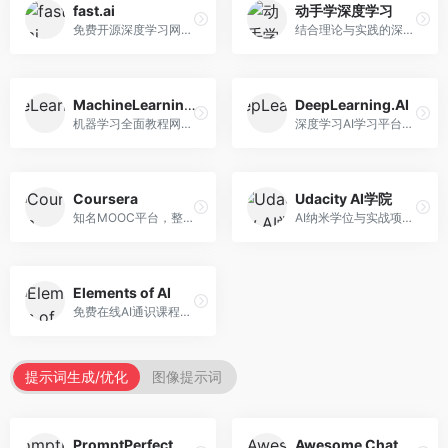
fast.ai
动手学深度学习
免费开源深度学习网站，专注于实用AI教学。面向开发者，提供免费深度学习课程、实战项目、代码库等资源，学习门槛低。
结合理论与实践的深度学习教材，专注于代码驱动学习。面向学生和开发者，提供深度学习理论、代码实现、练习题等资源，学习体验好。
MachineLearningMastery
DeepLearning.AI
机器学习全面教程网站，专注于实用技能教学。面向开发者，提供机器学习算法、Python实现、项目实战等教程，实用性强。
深度学习AI学习平台，由吴恩达创立。面向AI学习者，提供深度学习专项课程、AI新闻、技术社区等资源，课程质量权威。
Coursera
Udacity AI学院
知名MOOC平台，整合全球顶尖大学课程资源。面向学习者，提供AI、机器学习、深度学习等课程，证书认可度高，课程质量专业。
AI纳米学位与实战项目平台，专注于职业导向学习。面向AI从业者，提供机器学习、深度学习、计算机视觉等纳米学位，项目实战性强。
Elements of AI
免费在线AI通识课程，专注于AI基础知识普及。面向普通大众，提供AI概念、原理、应用等入门知识，语言通俗易懂。
提示词生成/优化
图像提示词
PromptPerfect
Awesome ChatGPT Prompts