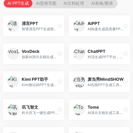
AI PPT生成
AI思维导图
AI文档处理
AI表格/图表
清言PPT
AiPPT
智谱清言PPT生成智能体，基于GLM大模型。面向智谱用户，支持对话生成PPT、内容优化等服务，与智谱生态深度整合。
AI快速生成高质量PPT平台，支持主题定制。面向职场人士和学生，提供一键生成、模板选择、内容优化等服务，PPT制作速度快，设计质量高。
VoxDeck
ChatPPT
创新AI演示文稿生成工具，支持语音交互创作。面向职场人士，支持语音输入、PPT生成、内容优化等功能，语音创作体验便捷。
对话生成PPT平台，支持自然语言交互创作。面向职场人士和教育工作者，通过对话方式完成PPT制作，交互体验友好，创作过程直观。
Kimi PPT助手
麦当秀MindSHOW
Kimi推出的PPT生成智能体，整合长文本处理能力。面向职场人士和学生，支持文档解析、PPT生成、内容优化等服务，与Kimi生态深度整合。
AI在线PPT生成工具，支持思维导图转PPT。面向职场人士，提供思维导图导入、PPT生成、模板选择等服务，思维导图转PPT效率高。
讯飞智文
Tome
科大讯飞一键生成PPT和Word工具，整合语音技术。面向职场人士，支持语音输入、文档生成、格式调整等功能，办公效率显著提升。
AI演示文稿生成工具，专注于故事化演示创作。面向创业者和营销人员，提供故事叙述、视觉设计、内容生成等服务，演示文稿叙事性强。