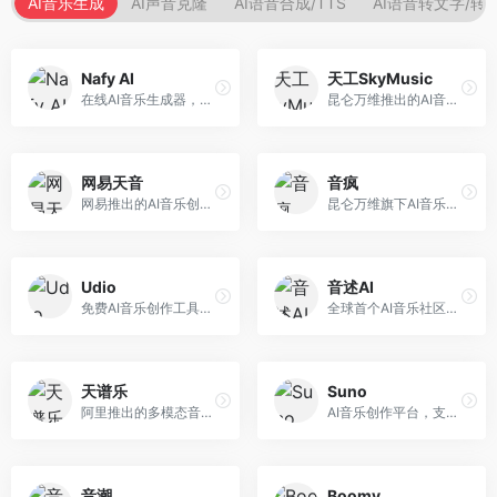
AI音乐生成
AI声音克隆
AI语音合成/TTS
AI语音转文字/转
Nafy AI
天工SkyMusic
在线AI音乐生成器，专注于快速音乐创作。面向内容创作者，支持多种风格音乐生成，操作简便，生成速度快，适合快速配乐需求。
昆仑万维推出的AI音乐创作平台，基于天工大模型。面向音乐创作者，支持歌词生成、旋律创作、音乐编曲等服务，中文音乐创作能力强。
网易天音
音疯
网易推出的AI音乐创作工具，支持作词、作曲与编曲。面向音乐爱好者和独立音乐人，提供歌词生成、旋律创作、编曲制作等服务，与网易云音乐生态深度整合。
昆仑万维旗下AI音乐创作平台，专注于音乐内容生成。面向音乐爱好者和内容创作者，提供多种风格音乐生成，操作简便，创作速度快。
Udio
音述AI
免费AI音乐创作工具，专注于高质量音乐生成。面向音乐创作者和内容制作者，支持多种音乐风格生成，音质专业，创作自由度高，适合专业音乐制作场景。
全球首个AI音乐社区平台，整合创作与分享功能。面向音乐创作者和爱好者，提供音乐创作、作品分享、社区交流等服务，社区氛围活跃。
天谱乐
Suno
阿里推出的多模态音乐生成平台，整合音频与文本理解能力。面向内容创作者，支持歌词生成、旋律创作、音乐编辑等服务，与阿里生态深度整合。
AI音乐创作平台，支持通过文字描述生成完整歌曲，包含歌词、旋律和人声。面向音乐爱好者、内容创作者和独立音乐人，操作门槛低，创作速度快，支持多种音乐风格，为音乐创作带来全新可能。
音潮
Boomy