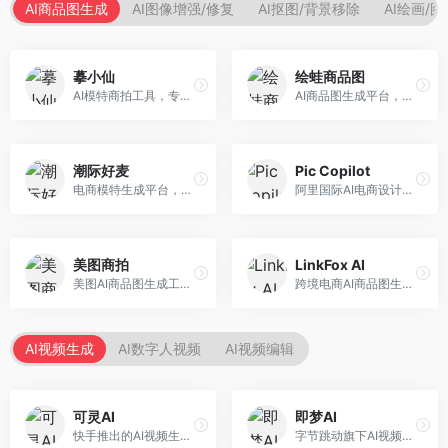
AI商品图生成
AI图像增强/修复
AI抠图/背景移除
AI绘画/
摹小仙
绘蛙商品图
AI模特商拍工具，专注于服装电商。面向服装电商卖家，提供虚拟模特试穿、商品展示图生成等服务，模特形象多样，拍摄成本低。
AI商品图生成平台，支持模特换装和场景生成。面向电商卖家，提供商品上身效果展示、场景化商品图生成等服务，电商营销效果显著。
潮际好麦
Pic Copilot
电商模特生成平台，支持AI虚拟模特创作。面向服装和配饰电商，提供模特试穿、商品展示、营销素材生成等服务，模特形象可定制。
阿里国际AI电商设计工具，专注于跨境电商。面向跨境电商卖家，提供商品图优化、营销海报生成、多语言适配等服务，海外市场适配性强。
美图商拍
LinkFox AI
美图AI商品图生成工具，整合美图生态。面向电商卖家，提供商品图美化、模特替换、场景生成等服务，移动端操作便捷。
跨境电商AI商品图生成工具。面向跨境电商卖家，支持多语言商品图生成、模特替换、场景优化等服务，适配海外电商平台需求。
AI视频生成
AI数字人视频
AI视频编辑
可灵AI
即梦AI
快手推出的AI视频生成平台，支持文生视频和图生视频，可生成长达2分钟的高质量视频内容。面向短视频创作者和营销人员，操作简便，生成效果逼真，适合商业推广和创意表达。
字节跳动旗下AI视频创作平台，支持多模态内容生成。面向内容创作者和营销人员，提供文生视频、图生视频、智能剪辑等功能，中文理解能力强，创作效率高。