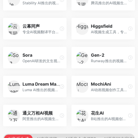
Stability AI推出的视频生成模型，开源可部署。面向开发者和专业创作者，支持视频生成、视频编辑等功能，开源生态完善，定制化程度高。
腾讯推出的AI视频生成工具，基于混元大模型。面向腾讯生态用户和内容创作者，支持文生视频、视频编辑等功能，与腾讯产品生态深度整合。
云幕同声
Higgsfield
专业AI视频翻译平台，支持视频多语言配音和字幕生成。面向跨境电商和内容出海从业者，提供视频翻译、配音、字幕生成等服务，多语言支持完善。
AI视频生成工具，专注于高质量视频内容创作。面向视频创作者和营销人员，支持文生视频、视频编辑等功能，视频效果逼真，适合商业应用。
Sora
Gen-2
OpenAI研发的文生视频大模型，可根据文字描述生成长达60秒的高清视频。面向影视创作者、广告从业者和内容生产者，视频连贯性强，物理世界理解准确，代表了AI视频生成的最高水平。
Runway推出的视频生成模型，专注于文生视频和视频风格转换。面向影视制作人和创意工作者，支持文本到视频、图像到视频等多种生成模式，视频质量专业级。
Luma Dream Machine
MochiAni
Luma AI推出的视频生成工具，专注于高质量视频创作。面向影视创作者和内容生产者，支持文生视频、图生视频，视频质量高，物理运动流畅自然。
AI动画视频创作工具，专注于动画内容生成。面向动画创作者和二次元内容生产者，支持动画风格视频生成，动画效果流畅，适合动漫内容创作。
通义万相AI视频
花生AI
阿里推出的AI视频生成服务，整合图像与视频创作能力。面向电商和营销从业者，支持商品视频生成、营销视频制作等服务，商业应用场景丰富。
B站推出的AI视频创作工具，专注于短视频内容生成。面向B站创作者，支持视频生成、视频编辑等功能，与B站平台深度整合，创作效率高。