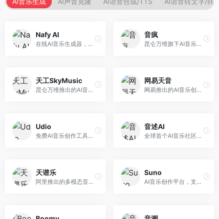
AI音乐生成
AI声音克隆
AI语音合成/TTS
AI语音转文字/转
Nafy AI
音疯
在线AI音乐生成器，专注于快速音乐创作。面向内容创作者，支持多种风格音乐生成，操作简便，生成速度快，适合快速配乐需求。
昆仑万维旗下AI音乐创作平台，专注于音乐内容生成。面向音乐爱好者和内容创作者，提供多种风格音乐生成，操作简便，创作速度快。
天工SkyMusic
网易天音
昆仑万维推出的AI音乐创作平台，基于天工大模型。面向音乐创作者，支持歌词生成、旋律创作、音乐编曲等服务，中文音乐创作能力强。
网易推出的AI音乐创作工具，支持作词、作曲与编曲。面向音乐爱好者和独立音乐人，提供歌词生成、旋律创作、编曲制作等服务，与网易云音乐生态深度整合。
Udio
音述AI
免费AI音乐创作工具，专注于高质量音乐生成。面向音乐创作者和内容制作者，支持多种音乐风格生成，音质专业，创作自由度高，适合专业音乐制作场景。
全球首个AI音乐社区平台，整合创作与分享功能。面向音乐创作者和爱好者，提供音乐创作、作品分享、社区交流等服务，社区氛围活跃。
天谱乐
Suno
阿里推出的多模态音乐生成平台，整合音频与文本理解能力。面向内容创作者，支持歌词生成、旋律创作、音乐编辑等服务，与阿里生态深度整合。
AI音乐创作平台，支持通过文字描述生成完整歌曲，包含歌词、旋律和人声。面向音乐爱好者、内容创作者和独立音乐人，操作门槛低，创作速度快，支持多种音乐风格，为音乐创作带来全新可能。
Boomy
音潮