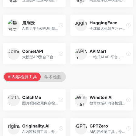
晨涧云
HuggingFace
AI算力平台GPU租赁服务，专注于弹性算力。面向开发者和研究者，提供GPU租赁、弹性调度、成本优化等服务，算力灵活。
全球最大机器学习开源社区，整合模型库与开发工具。面向AI研究者和开发者，提供开源模型、数据集、开发工具等资源，开源生态最完善。
CometAPI
APIMart
大模型API聚合平台，整合多种AI模型服务。面向开发者，提供统一接口、模型切换、监控分析等服务，API管理便捷。
一站式AI API平台，整合多种AI服务。面向开发者，提供模型API、图像处理、语音识别等服务，API种类丰富。
AI内容检测工具
学术检测
CatchMe
Winston AI
图片视频违规内容检测平台，专注于视觉内容安全。面向内容平台，提供图片审核、视频审核、直播监控等服务，视觉检测专业。
教育领域AI内容检测平台，专注于学术诚信。面向教育机构，提供AI内容检测、抄袭检测、报告生成等服务，教育适配性强。
Originality.AI
GPTZero
AI内容检测工具，专注于内容原创性验证。面向内容创作者和出版商，提供AI检测、抄袭检测、批量分析等服务，检测精度高。
AI内容检测工具，专注于AI生成文本识别。面向教育工作者和出版商，提供文本检测、批量分析、API接口等服务，检测准确率高。