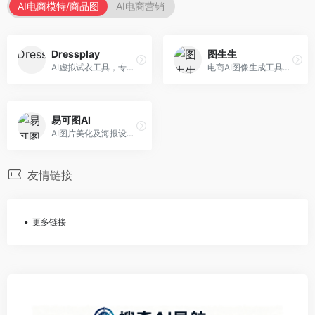
AI电商模特/商品图
AI电商营销
Dressplay
图生生
AI虚拟试衣工具，专注于服装电商体验。面向服装电商，提供虚拟试穿、尺码推荐、穿搭建议等服务，试衣体验真实。
电商AI图像生成工具，专注于商品图创作。面向电商卖家，提供商品图生成、背景替换、批量处理等服务，商品图质量高。
易可图AI
AI图片美化及海报设计平台，专注于电商视觉设计。面向电商卖家，提供图片美化、海报设计、营销素材等服务，设计效率高。
友情链接
更多链接