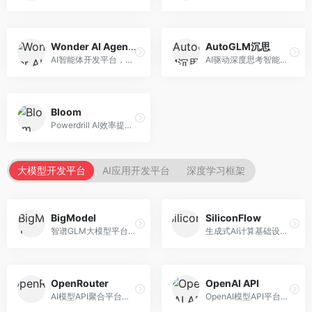
Wonder AI Agents
AutoGLM沉思
AI智能体开发平台，专注于低代码智能体创建。面向开发者，提供可视化开发、模板库、部署服务等功能，开发门槛低。
AI驱动深度思考智能体，专注于复杂推理任务。面向高级用户，提供深度分析、逻辑推理、决策支持等服务，推理能力强。
Bloom
Powerdrill AI效率提升平台，专注于企业智能化。面向企业用户，提供智能体创建、流程自动化、数据分析等服务，企业效率提升显著。
大模型开发平台
AI应用开发平台
深度学习框架
BigModel
SiliconFlow
智谱GLM大模型平台，提供API调用与模型服务。面向开发者和企业用户，提供GLM系列模型API、微调服务、应用开发工具等，开源生态完善。
生成式AI计算基础设施平台，专注于模型推理服务。面向开发者和企业，提供多模型API、高性能推理、成本优化等服务，推理性价比高。
OpenRouter
OpenAI API
AI模型API聚合平台，整合多种主流大模型。面向开发者，提供统一API接口、模型对比、成本优化等服务，模型选择灵活。
OpenAI模型API平台，提供GPT系列模型服务。面向开发者，提供模型API、微调服务、Assistants API等，是AI开发领域的基础设施。