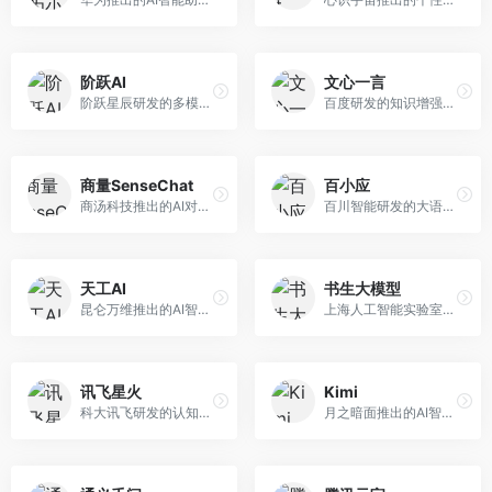
阶跃AI
文心一言
阶跃星辰研发的多模态大模型平台，支持文本、图像、视频的综合理解与生成。面向创作者和企业客户，提供内容创作、智能分析等服务，多模态能力突出。
百度研发的知识增强大语言模型，深度融合百度知识图谱和搜索能力。面向中文用户，提供知识问答、文本创作、逻辑推理等服务，中文语境理解准确，知识覆盖面广。
商量SenseChat
百小应
商汤科技推出的AI对话平台，结合计算机视觉和自然语言处理技术。面向企业用户和开发者，支持多模态交互，视觉理解能力强，适合智能客服和内容创作场景。
百川智能研发的大语言模型助手，专注于中文理解和生成。面向中文用户，提供知识问答、文本创作、代码辅助等服务，模型参数规模大，中文表达流畅自然。
天工AI
书生大模型
昆仑万维推出的AI智能助手，集成搜索、对话、创作等多种能力。面向普通用户和内容创作者，支持联网搜索、文本生成、图像理解等功能，响应速度快，免费使用。
上海人工智能实验室研发的开源大模型系列，支持多尺度和多模态。面向研究机构和开发者，开源生态完善，学术研究背景深厚，适合科研和定制开发。
讯飞星火
Kimi
科大讯飞研发的认知智能大模型，深度融合语音识别和自然语言处理技术。面向企业用户和教育领域，提供语音交互、文档处理、代码生成等服务，中文语音识别准确率高。
月之暗面推出的AI智能助手，核心优势在于超长文本处理能力，支持20万字以上文档分析。面向学术研究者、职场人士和内容创作者，提供文档解读、PPT生成、联网搜索等综合服务。