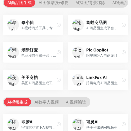
AI商品图生成
AI图像增强/修复
AI抠图/背景移除
AI绘画/
摹小仙
绘蛙商品图
AI模特商拍工具，专注于服装电商。面向服装电商卖家，提供虚拟模特试穿、商品展示图生成等服务，模特形象多样，拍摄成本低。
AI商品图生成平台，支持模特换装和场景生成。面向电商卖家，提供商品上身效果展示、场景化商品图生成等服务，电商营销效果显著。
潮际好麦
Pic Copilot
电商模特生成平台，支持AI虚拟模特创作。面向服装和配饰电商，提供模特试穿、商品展示、营销素材生成等服务，模特形象可定制。
阿里国际AI电商设计工具，专注于跨境电商。面向跨境电商卖家，提供商品图优化、营销海报生成、多语言适配等服务，海外市场适配性强。
美图商拍
LinkFox AI
美图AI商品图生成工具，整合美图生态。面向电商卖家，提供商品图美化、模特替换、场景生成等服务，移动端操作便捷。
跨境电商AI商品图生成工具。面向跨境电商卖家，支持多语言商品图生成、模特替换、场景优化等服务，适配海外电商平台需求。
AI视频生成
AI数字人视频
AI视频编辑
即梦AI
可灵AI
字节跳动旗下AI视频创作平台，支持多模态内容生成。面向内容创作者和营销人员，提供文生视频、图生视频、智能剪辑等功能，中文理解能力强，创作效率高。
快手推出的AI视频生成平台，支持文生视频和图生视频，可生成长达2分钟的高质量视频内容。面向短视频创作者和营销人员，操作简便，生成效果逼真，适合商业推广和创意表达。