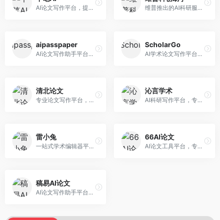
AI论文写作平台，提供无限改稿服务。面向高校学生和学术研究者，支持论文选题、大纲生成、内容撰写、查重修改等全流程服务，改稿次数不限，服务质量有保障。
维普推出的AI科研服务平台，整合学术资源与智能写作。面向科研人员和高校师生，提供文献检索、论文写作、查重检测等一站式服务，学术资源权威可靠。
aipasspaper
ScholarGo
AI论文写作助手平台，提供智能化的学术写作支持。面向大学生和研究人员，支持多种学科论文生成，提供参考文献管理和格式规范服务，写作效率高。
AI学术论文写作平台，专注于理工科领域的逻辑构建。面向理工科研究生和科研工作者，提供公式编辑、数据分析、论文结构优化等服务，理工科写作逻辑严谨。
清北论文
沁言学术
专业论文写作平台，依托高校学术资源。面向本科生和研究生，提供论文指导、写作辅助、查重检测等服务，学术规范性强，适合追求高质量论文的用户。
AI科研写作平台，专注于学术研究辅助。面向研究生和科研工作者，提供文献分析、研究方法指导、论文撰写等服务，学术资源丰富，研究支持全面。
雷小兔
66AI论文
一站式学术编辑器平台，覆盖论文写作全流程。面向高校学生和科研人员，提供选题分析、文献检索、论文生成、查重降重等服务，操作流程清晰，学术写作效率显著提升。
AI论文工具平台，专注于高质量低查重论文生成。面向大学生和研究生，提供论文写作、降重修改等服务，生成内容原创度高，查重率低。
稿易AI论文
AI论文写作助手平台，提供智能化学术写作支持。面向高校学生，支持多种论文类型生成，提供参考文献管理和格式规范服务，操作流程简单。