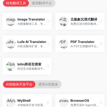
特色翻译工具
通用翻译平台
Image Translator
北极象沉浸式翻译
AI图像翻译工具，专注于图片文字翻译。面向设计师和电商从业者，提供图片文字识别、翻译、替换等服务，图像翻译效果好。
免费沉浸式网页翻译工具，专注于阅读体验。面向普通用户，提供网页双语翻译、文档翻译等服务，免费使用，翻译质量高。
Lufe AI Translator
PDF Translator
AI双语翻译扩展，专注于浏览器翻译场景。面向外语内容阅读者，提供网页双语翻译、划词翻译等服务，浏览器集成便捷。
AI PDF文档翻译平台，专注于文档本地化。面向商务人士，提供PDF翻译、格式保留、批量处理等服务，文档翻译专业。
bilin跨语言搜索
跨语言AI搜索翻译平台，专注于信息获取。面向研究者和内容创作者，提供跨语言搜索、内容翻译、信息整合等服务，跨语言检索能力强。
AI智能体开发平台
通用AI智能体
MyShell
BrowserOS
AI智能体开发与部署平台，专注于语音交互智能体。面向开发者，提供语音智能体创建、部署服务、社区分享等功能，语音交互能力强。
免费开源AI Agent浏览器，专注于浏览器自动化。面向开发者，提供浏览器控制、任务自动化、API接口等服务，开源免费。