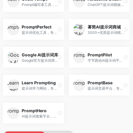
Prompt编写者工具，专注于提示词创作辅助。面向提示词创作者，提供提示词编辑、测试、分享等服务，创作工具完善。
ChatGPT提示词模板库，专注于实用提示词收集。面向ChatGPT用户，提供提示词模板、使用场景、效果展示等资源，模板实用性强。
PromptPerfect
幂简AI提示词商城
提示词优化工具，专注于提示词质量提升。面向AI用户，提供提示词优化、效果测试、版本对比等服务，提示词优化专业。
3000+优质提示词模板平台，专注于中文提示词。面向中文AI用户，提供提示词模板、分类检索、一键使用等服务，中文提示词丰富。
Google AI提示词库
PromptPilot
Google官方提示词库，专注于Gemini模型优化。面向开发者，提供官方提示词指南、最佳实践、示例代码等资源，权威性强。
字节跳动AI提示词平台，专注于提示词优化与管理。面向AI用户，提供提示词优化、效果测试、团队协作等服务，企业级功能完善。
Learn Prompting
PromptBase
提示词学习网站，专注于提示词工程教育。面向AI学习者，提供提示词教程、最佳实践、案例研究等资源，教学内容系统。
提示词交易平台，专注于高质量提示词买卖。面向AI创作者，提供提示词交易、模板购买、创作者收益等服务，提示词质量高。
PromptHero
AI提示词搜索平台，整合多种AI工具提示词资源。面向AI创作者，提供提示词搜索、模板库、社区分享等服务，提示词资源丰富。