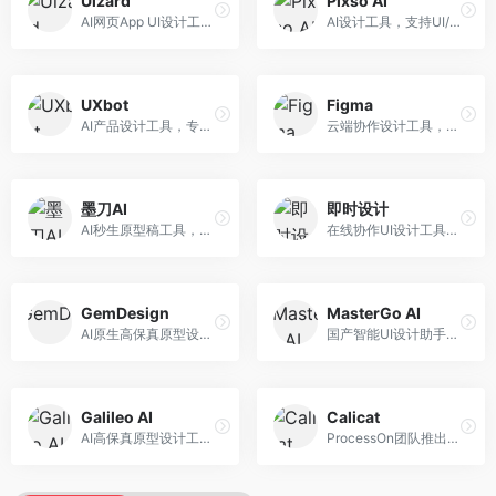
Uizard
Pixso AI
AI网页App UI设计工具，专注于快速界面生成。面向产品经理和设计师，提供线框图转UI、界面生成、设计优化等服务，设计速度快。
AI设计工具，支持UI/UX设计全流程。面向设计师和产品团队，提供界面生成、设计优化、协作评审等服务，国产替代方案，团队协作便捷。
UXbot
Figma
AI产品设计工具，专注于用户体验优化。面向UX设计师，提供用户研究、设计建议、可用性测试等服务，UX设计支持完善。
云端协作设计工具，整合AI设计辅助功能。面向UI/UX设计师和产品团队，提供界面设计、原型制作、团队协作等服务，协作功能强大，是UI设计领域的标杆产品。
墨刀AI
即时设计
AI秒生原型稿工具，专注于快速原型设计。面向产品经理和设计师，提供原型生成、交互设计、团队协作等服务，原型制作效率高。
在线协作UI设计工具，整合AI设计功能。面向设计师和产品团队，提供界面设计、原型制作、设计资源库等服务，国产协作设计平台。
GemDesign
MasterGo AI
AI原生高保真原型设计工具，专注于智能设计生成。面向设计师，提供界面生成、设计优化、原型制作等服务，设计自动化程度高。
国产智能UI设计助手，专注于界面设计自动化。面向UI设计师，提供界面生成、组件设计、设计系统构建等服务，中文用户适配性好。
Galileo AI
Calicat
AI高保真原型设计工具，专注于UI界面生成。面向设计师和产品团队，提供界面生成、交互设计、设计优化等服务，界面质量高。
ProcessOn团队推出的产设研协作平台，整合设计与协作功能。面向产品团队，提供设计协作、文档管理、团队沟通等服务，产研协作便捷。