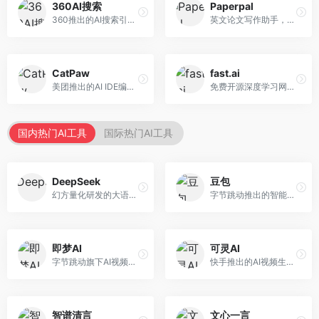
360AI搜索
Paperpal
360推出的AI搜索引擎，专注于安全智能搜索。面向普通用户，提供智能问答、网页搜索、内容整理等服务，安全防护能力强。
英文论文写作助手，专注于学术英语润色。面向需要发表国际期刊的研究者，提供语法检查、学术表达优化、格式规范等服务，英语表达地道专业。
CatPaw
fast.ai
美团推出的AI IDE编程工具，专注于本地开发生态。面向开发者，提供智能代码补全、代码生成、项目管理等服务，本地开发体验好。
免费开源深度学习网站，专注于实用AI教学。面向开发者，提供免费深度学习课程、实战项目、代码库等资源，学习门槛低。
国内热门AI工具
国际热门AI工具
DeepSeek
豆包
幻方量化研发的大语言模型平台，专注于深度推理和代码生成能力。面向开发者、研究人员和技术爱好者，提供强大的逻辑推理和数学计算功能，开源生态完善，API接口友好。
字节跳动推出的智能对话助手平台，提供文本创作、知识问答、英语学习等多种AI服务。面向普通用户和内容创作者，支持多轮对话和文件解析，免费使用，响应速度快，中文理解能力强。
即梦AI
可灵AI
字节跳动旗下AI视频创作平台，支持多模态内容生成。面向内容创作者和营销人员，提供文生视频、图生视频、智能剪辑等功能，中文理解能力强，创作效率高。
快手推出的AI视频生成平台，支持文生视频和图生视频，可生成长达2分钟的高质量视频内容。面向短视频创作者和营销人员，操作简便，生成效果逼真，适合商业推广和创意表达。
智谱清言
文心一言