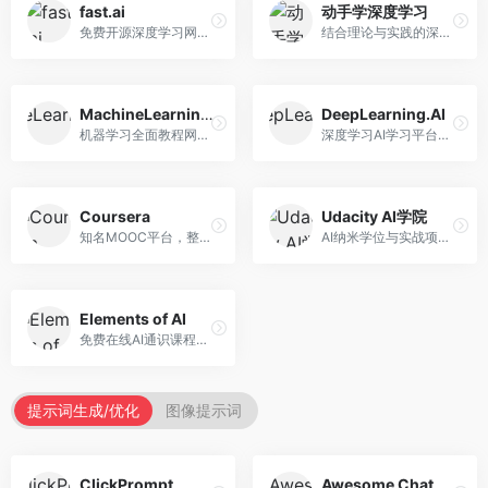
fast.ai
动手学深度学习
免费开源深度学习网站，专注于实用AI教学。面向开发者，提供免费深度学习课程、实战项目、代码库等资源，学习门槛低。
结合理论与实践的深度学习教材，专注于代码驱动学习。面向学生和开发者，提供深度学习理论、代码实现、练习题等资源，学习体验好。
MachineLearningMastery
DeepLearning.AI
机器学习全面教程网站，专注于实用技能教学。面向开发者，提供机器学习算法、Python实现、项目实战等教程，实用性强。
深度学习AI学习平台，由吴恩达创立。面向AI学习者，提供深度学习专项课程、AI新闻、技术社区等资源，课程质量权威。
Coursera
Udacity AI学院
知名MOOC平台，整合全球顶尖大学课程资源。面向学习者，提供AI、机器学习、深度学习等课程，证书认可度高，课程质量专业。
AI纳米学位与实战项目平台，专注于职业导向学习。面向AI从业者，提供机器学习、深度学习、计算机视觉等纳米学位，项目实战性强。
Elements of AI
免费在线AI通识课程，专注于AI基础知识普及。面向普通大众，提供AI概念、原理、应用等入门知识，语言通俗易懂。
提示词生成/优化
图像提示词
ClickPrompt
Awesome ChatGPT Prompts