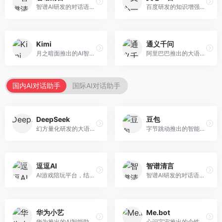
智谱AI研发的对话语言模型，支持中英双语交互。面向中文用户和开发者，提供知识问答、代码编写、文档解读等服务，开源生态完善，学术研究背景深厚。
百度研发的知识增强大语言模型，深度融合百度知识图谱和搜索能力。面向中文用户，提供知识问答、文本创作、逻辑推理等服务，中文语境理解准确，知识覆盖面广。
Kimi
通义千问
月之暗面推出的AI智能助手，核心优势在于超长文本处理能力，支持20万字以上文档分析。面向学术研究者、职场人士和内容创作者，提供文档解读、PPT生成、联网搜索等综合服务。
阿里巴巴推出的大语言模型平台，提供对话问答、文档处理、图像理解、代码编写等全方位AI服务。面向企业用户和个人开发者，集成阿里云生态，支持多模态交互，企业级安全保障。
国内AI对话助手
国际AI对话助手
DeepSeek
豆包
幻方量化研发的大语言模型平台，专注于深度推理和代码生成能力。面向开发者、研究人员和技术爱好者，提供强大的逻辑推理和数学计算功能，开源生态完善，API接口友好。
字节跳动推出的智能对话助手平台，提供文本创作、知识问答、英语学习等多种AI服务。面向普通用户和内容创作者，支持多轮对话和文件解析，免费使用，响应速度快，中文理解能力强。
逗逗AI
智谱清言
AI游戏陪玩平台，结合游戏理解和自然语言交互技术。面向游戏玩家，提供游戏攻略、陪玩互动、社交聊天等服务，游戏知识丰富，互动体验有趣。
智谱AI研发的对话语言模型，支持中英双语交互。面向中文用户和开发者，提供知识问答、代码编写、文档解读等服务，开源生态完善，学术研究背景深厚。
华为小艺
Me.bot
华为推出的AI智能助手网页端，深度整合鸿蒙生态和华为云服务。面向华为设备用户，支持语音交互、智能问答、设备控制等功能，与华为硬件生态无缝衔接。
心识宇宙推出的个性化AI伴侣，专注于情感交互和个人助理服务。面向个人用户，支持日程管理、情感陪伴、知识问答等功能，交互体验人性化。