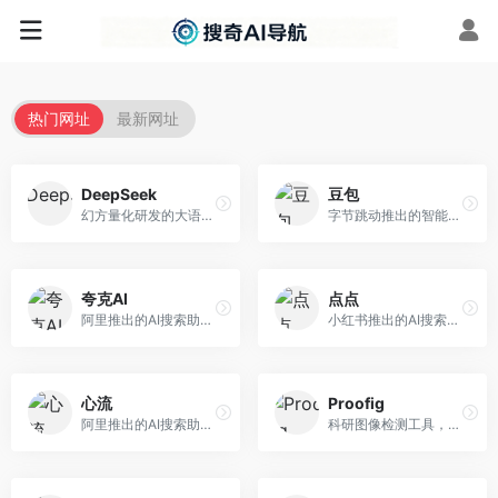
热门网址
最新网址
DeepSeek
豆包
幻方量化研发的大语言模型平台，专注于深度推理和代码生成能力。面向开发者、研究人员和技术爱好者，提供强大的逻辑推理和数学计算功能，开源生态完善，API接口友好。
字节跳动推出的智能对话助手平台，提供文本创作、知识问答、英语学习等多种AI服务。面向普通用户和内容创作者，支持多轮对话和文件解析，免费使用，响应速度快，中文理解能力强。
夸克AI
点点
阿里推出的AI搜索助手，整合搜索与AI功能。面向年轻用户，提供智能搜索、文档处理、学习辅助等服务，与夸克生态深度整合。
小红书推出的AI搜索应用，专注于生活方式内容搜索。面向小红书用户，提供生活攻略、消费决策、内容推荐等服务，生活方式内容丰富。
心流
Proofig
阿里推出的AI搜索助手，专注于智能信息获取。面向普通用户，提供智能搜索、内容整理、知识问答等服务，与阿里生态深度整合。
科研图像检测工具，专注于学术图像完整性验证。面向科研人员，提供图像检测、重复分析、报告生成等服务，学术检测专业。