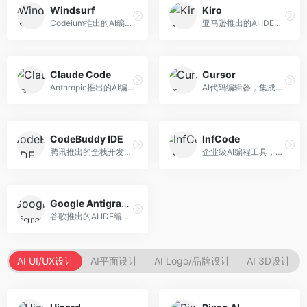
Windsurf
Kiro
Codeium推出的AI编程工具，专注于代码智能辅助。面向开发者，提供代码补全、代码生成、代码解释等服务，多语言支持完善。
亚马逊推出的AI IDE，深度整合AWS云服务。面向AWS开发者，提供代码生成、云服务集成、部署自动化等服务，与AWS生态无缝衔接。
Claude Code
Cursor
Anthropic推出的AI编程工具，基于Claude模型。面向开发者，提供代码生成、代码审查、调试辅助等服务，代码质量高，推理能力强。
AI代码编辑器，集成GPT-4模型，专注于智能编程辅助。面向开发者，提供代码生成、代码解释、错误修复等服务，编程体验流畅，开发效率高。
CodeBuddy IDE
InfCode
腾讯推出的全栈开发AI IDE，整合腾讯云服务。面向开发者，提供代码生成、调试辅助、部署服务等功能，与腾讯云生态深度整合。
企业级AI编程工具，专注于团队协作开发。面向企业开发团队，提供代码生成、代码审查、团队协作等服务，企业级功能完善。
Google Antigravity
谷歌推出的AI IDE编程智能体，整合Google Cloud服务。面向谷歌生态开发者，提供智能编程辅助、云服务集成等功能。
AI UI/UX设计
AI平面设计
AI Logo/品牌设计
AI 3D设计