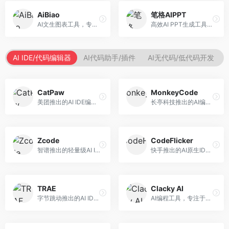
AiBiao
笔格AIPPT
AI文生图表工具，专注于数据可视化展示。面向数据分析师和职场人士，提供图表生成、数据可视化、PPT嵌入等服务，数据展示专业。
高效AI PPT生成工具，专注于演示文稿智能创作。面向职场人士，支持主题输入、内容生成、设计美化等功能，PPT制作效率高。
AI IDE/代码编辑器
AI代码助手/插件
AI无代码/低代码开发
CatPaw
MonkeyCode
美团推出的AI IDE编程工具，专注于本地开发生态。面向开发者，提供智能代码补全、代码生成、项目管理等服务，本地开发体验好。
长亭科技推出的AI编程助手，专注于安全开发。面向开发者，提供代码生成、安全检测、漏洞修复等服务，安全开发能力强。
Zcode
CodeFlicker
智谱推出的轻量级AI IDE，基于GLM模型。面向开发者，提供智能代码补全、代码生成、错误检测等服务，中文编程支持好。
快手推出的AI原生IDE，专注于短视频相关开发。面向快手生态开发者，提供代码生成、调试辅助等服务，与快手开发生态深度整合。
TRAE
Clacky AI
字节跳动推出的AI IDE编程工具，深度集成大模型能力。面向开发者，提供智能代码补全、代码解释、重构优化等服务，编程效率显著提升。
AI编程工具，专注于代码智能生成与优化。面向开发者，提供代码生成、代码重构、错误修复等服务，编程效率高。