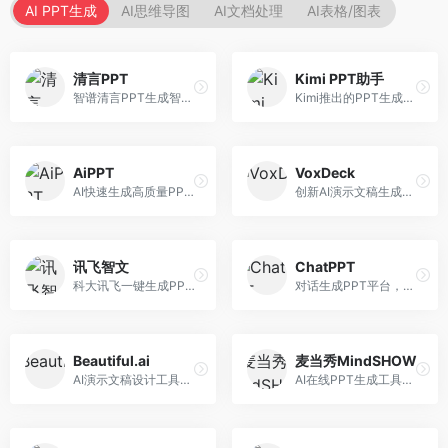
AI PPT生成
AI思维导图
AI文档处理
AI表格/图表
清言PPT
Kimi PPT助手
智谱清言PPT生成智能体，基于GLM大模型。面向智谱用户，支持对话生成PPT、内容优化等服务，与智谱生态深度整合。
Kimi推出的PPT生成智能体，整合长文本处理能力。面向职场人士和学生，支持文档解析、PPT生成、内容优化等服务，与Kimi生态深度整合。
AiPPT
VoxDeck
AI快速生成高质量PPT平台，支持主题定制。面向职场人士和学生，提供一键生成、模板选择、内容优化等服务，PPT制作速度快，设计质量高。
创新AI演示文稿生成工具，支持语音交互创作。面向职场人士，支持语音输入、PPT生成、内容优化等功能，语音创作体验便捷。
讯飞智文
ChatPPT
科大讯飞一键生成PPT和Word工具，整合语音技术。面向职场人士，支持语音输入、文档生成、格式调整等功能，办公效率显著提升。
对话生成PPT平台，支持自然语言交互创作。面向职场人士和教育工作者，通过对话方式完成PPT制作，交互体验友好，创作过程直观。
Beautiful.ai
麦当秀MindSHOW
AI演示文稿设计工具，专注于自动化设计排版。面向职场人士，提供智能排版、模板选择、设计优化等服务，设计美观度高。
AI在线PPT生成工具，支持思维导图转PPT。面向职场人士，提供思维导图导入、PPT生成、模板选择等服务，思维导图转PPT效率高。