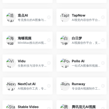
造点AI
TapNow
夸克推出的AI图像与视频创作平台。面向普通用户和内容创作者，提供文生图、文生视频等功能，操作简便，与夸克生态深度整合。
AI视觉内容创作平台，整合图像与视频生成能力。面向内容创作者，提供文生图、文生视频、智能编辑等服务，创作工具丰富，一站式体验便捷。
海螺视频
白日梦
MiniMax推出的AI视频生成工具，支持高质量视频创作。面向内容创作者，提供文生视频、视频编辑等功能，生成速度快，视频效果自然流畅。
AI视频创作平台，支持生成长达50分钟的长视频内容。面向长视频创作者和内容生产者，支持故事视频生成、视频编辑等功能，适合叙事性内容创作。
Vidu
Pollo AI
生数科技与清华大学联合研发的AI视频生成大模型。面向视频创作者和内容生产者，支持文生视频、图生视频，视频质量高，物理运动理解准确，国产视频生成领先工具。
一站式AI图像和视频创作平台，整合多种生成工具。面向内容创作者，提供文生图、文生视频、视频编辑等服务，创作工具全面，一站式体验便捷。
NextCut AI
Runway
AI视频创作工具，专注于智能剪辑和视频生成。面向视频创作者，提供智能剪辑、视频生成、特效添加等功能，剪辑效率高，适合快节奏内容生产。
专业级AI视频制作工具，支持视频生成与编辑。面向影视制作人和创意工作者，提供文生视频、视频编辑、绿幕抠像等专业功能，视频处理能力强，适合专业创作场景。
Stable Video
腾讯混元AI视频