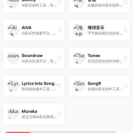
AI音乐创作工具，专注于快速音乐生成与发布。面向音乐爱好者和业余创作者，支持一键生成原创音乐，可直接发布到音乐平台，创作门槛低。
全栈自研AI音乐创作平台，支持从创作到发布的完整流程。面向独立音乐人和音乐工作室，提供作词作曲、编曲混音、音乐发布等服务，创作工具专业。
AIVA
海绵音乐
AI音乐作曲家平台，专注于古典和影视配乐创作。面向影视制作人和游戏开发者，提供原创音乐生成、配乐定制等服务，音乐风格专业，适合影视游戏配乐。
字节跳动推出的AI音乐创作平台，支持多风格音乐生成。面向内容创作者和音乐爱好者，提供歌词创作、旋律生成、编曲制作等服务，创作效率高，适合短视频配乐。
Soundraw
Tunee
AI音乐生成平台，专注于免版税音乐创作。面向视频创作者和内容制作者，提供背景音乐生成、音乐定制等服务，音乐版权清晰，适合视频配乐场景。
对话式音乐创作AI智能体，支持自然语言交互创作。面向音乐爱好者，通过对话方式完成音乐创作，交互体验友好，创作过程直观。
Lyrics Into Song AI
SongR
歌词转歌曲AI工具，支持将歌词转化为完整歌曲。面向歌词创作者和音乐爱好者，提供歌词谱曲、编曲制作等服务，歌词音乐化效率高。
在线AI音乐创作工具，支持歌词与旋律一体化生成。面向内容创作者和音乐爱好者，提供歌词创作、旋律生成、音乐制作等服务，操作简便，创作速度快。
Mureka
昆仑万维AI音乐商用创作平台，专注于商业音乐授权。面向企业和商业用户，提供版权音乐生成、商用授权等服务，音乐版权清晰，商业应用安全。