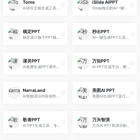
Tome
iSlide AIPPT
AI演示文稿生成工具，专注于故事化演示创作。面向创业者和营销人员，提供故事叙述、视觉设计、内容生成等服务，演示文稿叙事性强。
iSlide推出的AI一键设计精美PPT工具。面向PPT设计用户，提供模板库、内容生成、设计优化等服务，与iSlide插件深度整合。
稿定PPT
秒出PPT
稿定设计旗下PPT模板资源库，整合AI生成功能。面向设计师和职场人士，提供海量PPT模板、AI内容生成等服务，模板质量高。
AI一键生成PPT工具，专注于快速演示文稿制作。面向职场人士，支持主题输入、内容生成、模板套用等功能，PPT生成速度快，适合紧急制作场景。
课灵PPT
万知PPT
AI免费生成PPT课件平台，专注于教育场景。面向教师和教育工作者，提供课件生成、教学设计、模板选择等服务，教育适配性强。
AI PPT生成平台，整合知识库与创作功能。面向职场人士，支持内容检索、PPT生成、设计优化等服务，知识整合能力强。
NarraLand
美图AI PPT
AI智能演示内容创作平台，专注于叙事演示。面向内容创作者，提供故事创作、演示生成、动画设计等服务，演示内容生动有趣。
美图AI生成PPT设计工具，整合图像处理能力。面向设计师和职场人士，提供PPT生成、图片美化、设计优化等服务，视觉设计美观。
歌者PPT
万兴智演
AI PPT生成工具，专注于演示文稿智能创作。面向职场人士，支持主题输入、内容生成、设计美化等功能，PPT制作效率高。
万兴AI PPT和演示制作软件，整合视频演示功能。面向职场人士和教育工作者，提供PPT生成、演示录制、视频制作等服务，演示功能完善。