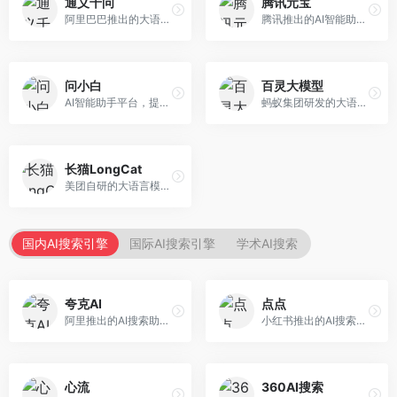
通义千问
腾讯元宝
阿里巴巴推出的大语言模型平台，提供对话问答、文档处理、图像理解、代码编写等全方位AI服务。面向企业用户和个人开发者，集成阿里云生态，支持多模态交互，企业级安全保障。
腾讯推出的AI智能助手，整合微信生态和腾讯云服务。面向普通用户和企业客户，支持文档解析、图像理解、联网搜索等功能，与腾讯产品无缝衔接，办公协作便捷。
问小白
百灵大模型
AI智能助手平台，提供知识问答、文本创作、文档处理等服务。面向普通用户和职场人士，操作简便，响应速度快，支持多场景应用。
蚂蚁集团研发的大语言模型平台，专注于金融科技和企业服务。面向金融机构和企业客户，提供智能客服、风险分析、文档处理等服务，金融场景理解深入。
长猫LongCat
美团自研的大语言模型对话平台，专注于本地生活服务场景。面向美团生态用户，提供智能推荐、服务问答等功能，本地生活知识覆盖全面。
国内AI搜索引擎
国际AI搜索引擎
学术AI搜索
夸克AI
点点
阿里推出的AI搜索助手，整合搜索与AI功能。面向年轻用户，提供智能搜索、文档处理、学习辅助等服务，与夸克生态深度整合。
小红书推出的AI搜索应用，专注于生活方式内容搜索。面向小红书用户，提供生活攻略、消费决策、内容推荐等服务，生活方式内容丰富。
心流
360AI搜索