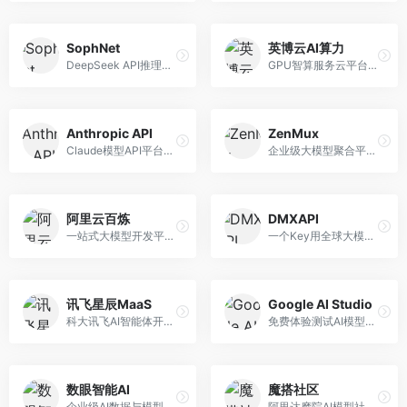
SophNet
英博云AI算力
DeepSeek API推理平台，专注于DeepSeek模型服务。面向开发者，提供DeepSeek模型API、高性能推理、低成本服务，推理效率高。
GPU智算服务云平台，专注于AI算力租赁。面向AI研究者和企业，提供GPU租赁、模型训练、推理服务等，算力资源丰富。
Anthropic API
ZenMux
Claude模型API平台，专注于安全可靠的AI服务。面向开发者，提供Claude系列模型API、安全特性、企业级服务等，API质量高。
企业级大模型聚合平台，专注于企业AI服务。面向企业用户，提供多模型管理、安全合规、成本优化等服务，企业级功能完善。
阿里云百炼
DMXAPI
一站式大模型开发平台，深度整合阿里云服务。面向企业开发者和AI团队，提供模型训练、微调、部署、应用开发等全流程服务，企业级功能完善。
一个Key用全球大模型的聚合平台。面向开发者，提供多模型统一API、简化接入、成本控制等服务，接入便捷。
讯飞星辰MaaS
Google AI Studio
科大讯飞AI智能体开发平台，专注于企业级模型服务。面向企业用户，提供模型调用、智能体创建、行业解决方案等服务，中文能力突出。
免费体验测试AI模型的平台，深度整合Google生态。面向开发者和研究者，提供Gemini模型体验、API密钥管理、提示词测试等服务，免费使用。
数眼智能AI
魔搭社区
企业级AI数据与模型服务平台，专注于数据驱动AI。面向企业用户，提供数据管理、模型训练、部署服务等，数据治理能力强。
阿里达摩院AI模型社区，专注于中文AI生态。面向中文开发者，提供开源模型、数据集、开发工具等资源，中文模型丰富。