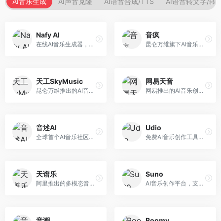
AI音乐生成
AI声音克隆
AI语音合成/TTS
AI语音转文字/转
Nafy AI
音疯
在线AI音乐生成器，专注于快速音乐创作。面向内容创作者，支持多种风格音乐生成，操作简便，生成速度快，适合快速配乐需求。
昆仑万维旗下AI音乐创作平台，专注于音乐内容生成。面向音乐爱好者和内容创作者，提供多种风格音乐生成，操作简便，创作速度快。
天工SkyMusic
网易天音
昆仑万维推出的AI音乐创作平台，基于天工大模型。面向音乐创作者，支持歌词生成、旋律创作、音乐编曲等服务，中文音乐创作能力强。
网易推出的AI音乐创作工具，支持作词、作曲与编曲。面向音乐爱好者和独立音乐人，提供歌词生成、旋律创作、编曲制作等服务，与网易云音乐生态深度整合。
音述AI
Udio
全球首个AI音乐社区平台，整合创作与分享功能。面向音乐创作者和爱好者，提供音乐创作、作品分享、社区交流等服务，社区氛围活跃。
免费AI音乐创作工具，专注于高质量音乐生成。面向音乐创作者和内容制作者，支持多种音乐风格生成，音质专业，创作自由度高，适合专业音乐制作场景。
天谱乐
Suno
阿里推出的多模态音乐生成平台，整合音频与文本理解能力。面向内容创作者，支持歌词生成、旋律创作、音乐编辑等服务，与阿里生态深度整合。
AI音乐创作平台，支持通过文字描述生成完整歌曲，包含歌词、旋律和人声。面向音乐爱好者、内容创作者和独立音乐人，操作门槛低，创作速度快，支持多种音乐风格，为音乐创作带来全新可能。
音潮
Boomy