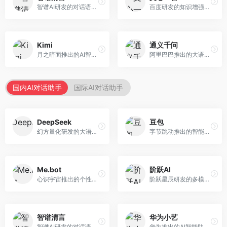
智谱AI研发的对话语言模型，支持中英双语交互。面向中文用户和开发者，提供知识问答、代码编写、文档解读等服务，开源生态完善，学术研究背景深厚。
百度研发的知识增强大语言模型，深度融合百度知识图谱和搜索能力。面向中文用户，提供知识问答、文本创作、逻辑推理等服务，中文语境理解准确，知识覆盖面广。
Kimi
通义千问
月之暗面推出的AI智能助手，核心优势在于超长文本处理能力，支持20万字以上文档分析。面向学术研究者、职场人士和内容创作者，提供文档解读、PPT生成、联网搜索等综合服务。
阿里巴巴推出的大语言模型平台，提供对话问答、文档处理、图像理解、代码编写等全方位AI服务。面向企业用户和个人开发者，集成阿里云生态，支持多模态交互，企业级安全保障。
国内AI对话助手
国际AI对话助手
DeepSeek
豆包
幻方量化研发的大语言模型平台，专注于深度推理和代码生成能力。面向开发者、研究人员和技术爱好者，提供强大的逻辑推理和数学计算功能，开源生态完善，API接口友好。
字节跳动推出的智能对话助手平台，提供文本创作、知识问答、英语学习等多种AI服务。面向普通用户和内容创作者，支持多轮对话和文件解析，免费使用，响应速度快，中文理解能力强。
Me.bot
阶跃AI
心识宇宙推出的个性化AI伴侣，专注于情感交互和个人助理服务。面向个人用户，支持日程管理、情感陪伴、知识问答等功能，交互体验人性化。
阶跃星辰研发的多模态大模型平台，支持文本、图像、视频的综合理解与生成。面向创作者和企业客户，提供内容创作、智能分析等服务，多模态能力突出。
智谱清言
华为小艺
智谱AI研发的对话语言模型，支持中英双语交互。面向中文用户和开发者，提供知识问答、代码编写、文档解读等服务，开源生态完善，学术研究背景深厚。
华为推出的AI智能助手网页端，深度整合鸿蒙生态和华为云服务。面向华为设备用户，支持语音交互、智能问答、设备控制等功能，与华为硬件生态无缝衔接。