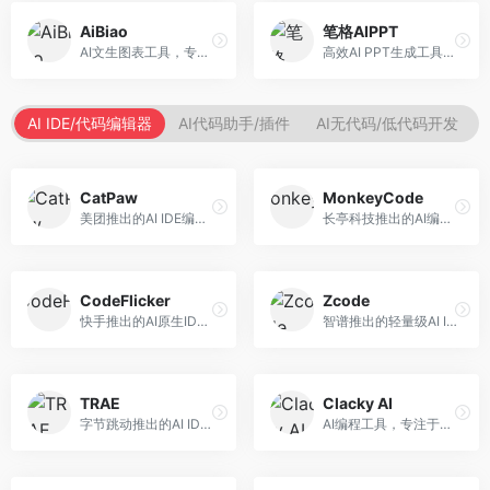
AiBiao
笔格AIPPT
AI文生图表工具，专注于数据可视化展示。面向数据分析师和职场人士，提供图表生成、数据可视化、PPT嵌入等服务，数据展示专业。
高效AI PPT生成工具，专注于演示文稿智能创作。面向职场人士，支持主题输入、内容生成、设计美化等功能，PPT制作效率高。
AI IDE/代码编辑器
AI代码助手/插件
AI无代码/低代码开发
CatPaw
MonkeyCode
美团推出的AI IDE编程工具，专注于本地开发生态。面向开发者，提供智能代码补全、代码生成、项目管理等服务，本地开发体验好。
长亭科技推出的AI编程助手，专注于安全开发。面向开发者，提供代码生成、安全检测、漏洞修复等服务，安全开发能力强。
CodeFlicker
Zcode
快手推出的AI原生IDE，专注于短视频相关开发。面向快手生态开发者，提供代码生成、调试辅助等服务，与快手开发生态深度整合。
智谱推出的轻量级AI IDE，基于GLM模型。面向开发者，提供智能代码补全、代码生成、错误检测等服务，中文编程支持好。
TRAE
Clacky AI
字节跳动推出的AI IDE编程工具，深度集成大模型能力。面向开发者，提供智能代码补全、代码解释、重构优化等服务，编程效率显著提升。
AI编程工具，专注于代码智能生成与优化。面向开发者，提供代码生成、代码重构、错误修复等服务，编程效率高。