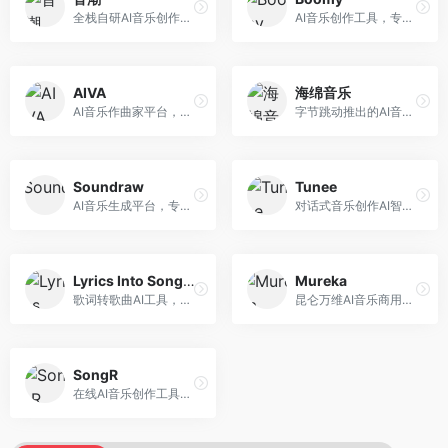
全栈自研AI音乐创作平台，支持从创作到发布的完整流程。面向独立音乐人和音乐工作室，提供作词作曲、编曲混音、音乐发布等服务，创作工具专业。
AI音乐创作工具，专注于快速音乐生成与发布。面向音乐爱好者和业余创作者，支持一键生成原创音乐，可直接发布到音乐平台，创作门槛低。
AIVA
海绵音乐
AI音乐作曲家平台，专注于古典和影视配乐创作。面向影视制作人和游戏开发者，提供原创音乐生成、配乐定制等服务，音乐风格专业，适合影视游戏配乐。
字节跳动推出的AI音乐创作平台，支持多风格音乐生成。面向内容创作者和音乐爱好者，提供歌词创作、旋律生成、编曲制作等服务，创作效率高，适合短视频配乐。
Soundraw
Tunee
AI音乐生成平台，专注于免版税音乐创作。面向视频创作者和内容制作者，提供背景音乐生成、音乐定制等服务，音乐版权清晰，适合视频配乐场景。
对话式音乐创作AI智能体，支持自然语言交互创作。面向音乐爱好者，通过对话方式完成音乐创作，交互体验友好，创作过程直观。
Lyrics Into Song AI
Mureka
歌词转歌曲AI工具，支持将歌词转化为完整歌曲。面向歌词创作者和音乐爱好者，提供歌词谱曲、编曲制作等服务，歌词音乐化效率高。
昆仑万维AI音乐商用创作平台，专注于商业音乐授权。面向企业和商业用户，提供版权音乐生成、商用授权等服务，音乐版权清晰，商业应用安全。
SongR
在线AI音乐创作工具，支持歌词与旋律一体化生成。面向内容创作者和音乐爱好者，提供歌词创作、旋律生成、音乐制作等服务，操作简便，创作速度快。