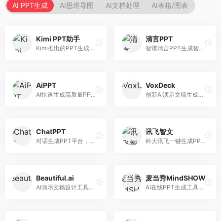
AI PPT生成
AI思维导图
AI文档处理
AI表格/图表
Kimi PPT助手
清言PPT
Kimi推出的PPT生成智能体，整合长文本处理能力。面向职场人士和学生，支持文档解析、PPT生成、内容优化等服务，与Kimi生态深度整合。
智谱清言PPT生成智能体，基于GLM大模型。面向智谱用户，支持对话生成PPT、内容优化等服务，与智谱生态深度整合。
AiPPT
VoxDeck
AI快速生成高质量PPT平台，支持主题定制。面向职场人士和学生，提供一键生成、模板选择、内容优化等服务，PPT制作速度快，设计质量高。
创新AI演示文稿生成工具，支持语音交互创作。面向职场人士，支持语音输入、PPT生成、内容优化等功能，语音创作体验便捷。
ChatPPT
讯飞智文
对话生成PPT平台，支持自然语言交互创作。面向职场人士和教育工作者，通过对话方式完成PPT制作，交互体验友好，创作过程直观。
科大讯飞一键生成PPT和Word工具，整合语音技术。面向职场人士，支持语音输入、文档生成、格式调整等功能，办公效率显著提升。
Beautiful.ai
麦当秀MindSHOW
AI演示文稿设计工具，专注于自动化设计排版。面向职场人士，提供智能排版、模板选择、设计优化等服务，设计美观度高。
AI在线PPT生成工具，支持思维导图转PPT。面向职场人士，提供思维导图导入、PPT生成、模板选择等服务，思维导图转PPT效率高。