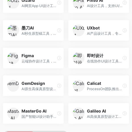
Uizard
Pixso AI
AI网页App UI设计工具，专注于快速界面生成。面向产品经理和设计师，提供线框图转UI、界面生成、设计优化等服务，设计速度快。
AI设计工具，支持UI/UX设计全流程。面向设计师和产品团队，提供界面生成、设计优化、协作评审等服务，国产替代方案，团队协作便捷。
墨刀AI
UXbot
AI秒生原型稿工具，专注于快速原型设计。面向产品经理和设计师，提供原型生成、交互设计、团队协作等服务，原型制作效率高。
AI产品设计工具，专注于用户体验优化。面向UX设计师，提供用户研究、设计建议、可用性测试等服务，UX设计支持完善。
Figma
即时设计
云端协作设计工具，整合AI设计辅助功能。面向UI/UX设计师和产品团队，提供界面设计、原型制作、团队协作等服务，协作功能强大，是UI设计领域的标杆产品。
在线协作UI设计工具，整合AI设计功能。面向设计师和产品团队，提供界面设计、原型制作、设计资源库等服务，国产协作设计平台。
GemDesign
Calicat
AI原生高保真原型设计工具，专注于智能设计生成。面向设计师，提供界面生成、设计优化、原型制作等服务，设计自动化程度高。
ProcessOn团队推出的产设研协作平台，整合设计与协作功能。面向产品团队，提供设计协作、文档管理、团队沟通等服务，产研协作便捷。
MasterGo AI
Galileo AI
国产智能UI设计助手，专注于界面设计自动化。面向UI设计师，提供界面生成、组件设计、设计系统构建等服务，中文用户适配性好。
AI高保真原型设计工具，专注于UI界面生成。面向设计师和产品团队，提供界面生成、交互设计、设计优化等服务，界面质量高。