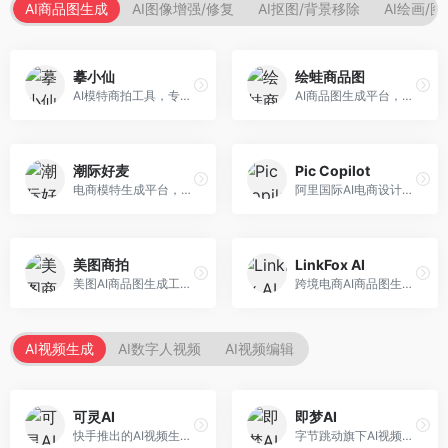
AI商品图生成
AI图像增强/修复
AI抠图/背景移除
AI绘画/
摹小仙
绘蛙商品图
AI模特商拍工具，专注于服装电商。面向服装电商卖家，提供虚拟模特试穿、商品展示图生成等服务，模特形象多样，拍摄成本低。
AI商品图生成平台，支持模特换装和场景生成。面向电商卖家，提供商品上身效果展示、场景化商品图生成等服务，电商营销效果显著。
潮际好麦
Pic Copilot
电商模特生成平台，支持AI虚拟模特创作。面向服装和配饰电商，提供模特试穿、商品展示、营销素材生成等服务，模特形象可定制。
阿里国际AI电商设计工具，专注于跨境电商。面向跨境电商卖家，提供商品图优化、营销海报生成、多语言适配等服务，海外市场适配性强。
美图商拍
LinkFox AI
美图AI商品图生成工具，整合美图生态。面向电商卖家，提供商品图美化、模特替换、场景生成等服务，移动端操作便捷。
跨境电商AI商品图生成工具。面向跨境电商卖家，支持多语言商品图生成、模特替换、场景优化等服务，适配海外电商平台需求。
AI视频生成
AI数字人视频
AI视频编辑
可灵AI
即梦AI
快手推出的AI视频生成平台，支持文生视频和图生视频，可生成长达2分钟的高质量视频内容。面向短视频创作者和营销人员，操作简便，生成效果逼真，适合商业推广和创意表达。
字节跳动旗下AI视频创作平台，支持多模态内容生成。面向内容创作者和营销人员，提供文生视频、图生视频、智能剪辑等功能，中文理解能力强，创作效率高。