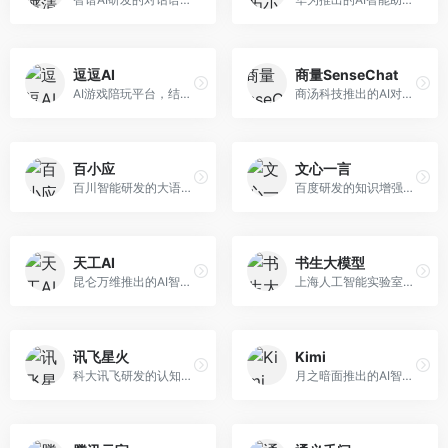
逗逗AI
商量SenseChat
AI游戏陪玩平台，结合游戏理解和自然语言交互技术。面向游戏玩家，提供游戏攻略、陪玩互动、社交聊天等服务，游戏知识丰富，互动体验有趣。
商汤科技推出的AI对话平台，结合计算机视觉和自然语言处理技术。面向企业用户和开发者，支持多模态交互，视觉理解能力强，适合智能客服和内容创作场景。
百小应
文心一言
百川智能研发的大语言模型助手，专注于中文理解和生成。面向中文用户，提供知识问答、文本创作、代码辅助等服务，模型参数规模大，中文表达流畅自然。
百度研发的知识增强大语言模型，深度融合百度知识图谱和搜索能力。面向中文用户，提供知识问答、文本创作、逻辑推理等服务，中文语境理解准确，知识覆盖面广。
天工AI
书生大模型
昆仑万维推出的AI智能助手，集成搜索、对话、创作等多种能力。面向普通用户和内容创作者，支持联网搜索、文本生成、图像理解等功能，响应速度快，免费使用。
上海人工智能实验室研发的开源大模型系列，支持多尺度和多模态。面向研究机构和开发者，开源生态完善，学术研究背景深厚，适合科研和定制开发。
讯飞星火
Kimi
科大讯飞研发的认知智能大模型，深度融合语音识别和自然语言处理技术。面向企业用户和教育领域，提供语音交互、文档处理、代码生成等服务，中文语音识别准确率高。
月之暗面推出的AI智能助手，核心优势在于超长文本处理能力，支持20万字以上文档分析。面向学术研究者、职场人士和内容创作者，提供文档解读、PPT生成、联网搜索等综合服务。