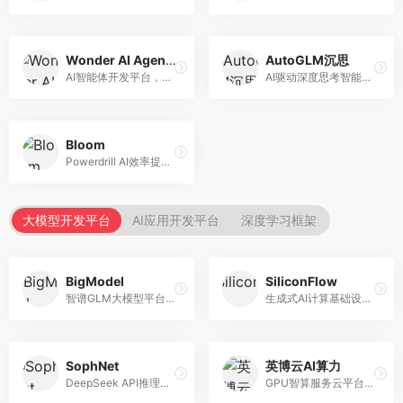
Wonder AI Agents
AutoGLM沉思
AI智能体开发平台，专注于低代码智能体创建。面向开发者，提供可视化开发、模板库、部署服务等功能，开发门槛低。
AI驱动深度思考智能体，专注于复杂推理任务。面向高级用户，提供深度分析、逻辑推理、决策支持等服务，推理能力强。
Bloom
Powerdrill AI效率提升平台，专注于企业智能化。面向企业用户，提供智能体创建、流程自动化、数据分析等服务，企业效率提升显著。
大模型开发平台
AI应用开发平台
深度学习框架
BigModel
SiliconFlow
智谱GLM大模型平台，提供API调用与模型服务。面向开发者和企业用户，提供GLM系列模型API、微调服务、应用开发工具等，开源生态完善。
生成式AI计算基础设施平台，专注于模型推理服务。面向开发者和企业，提供多模型API、高性能推理、成本优化等服务，推理性价比高。
SophNet
英博云AI算力
DeepSeek API推理平台，专注于DeepSeek模型服务。面向开发者，提供DeepSeek模型API、高性能推理、低成本服务，推理效率高。
GPU智算服务云平台，专注于AI算力租赁。面向AI研究者和企业，提供GPU租赁、模型训练、推理服务等，算力资源丰富。