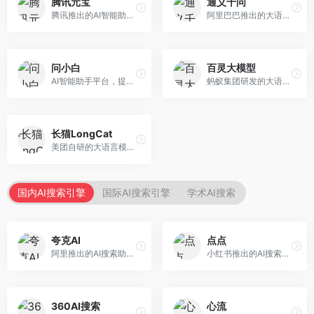
腾讯元宝
通义千问
腾讯推出的AI智能助手，整合微信生态和腾讯云服务。面向普通用户和企业客户，支持文档解析、图像理解、联网搜索等功能，与腾讯产品无缝衔接，办公协作便捷。
阿里巴巴推出的大语言模型平台，提供对话问答、文档处理、图像理解、代码编写等全方位AI服务。面向企业用户和个人开发者，集成阿里云生态，支持多模态交互，企业级安全保障。
问小白
百灵大模型
AI智能助手平台，提供知识问答、文本创作、文档处理等服务。面向普通用户和职场人士，操作简便，响应速度快，支持多场景应用。
蚂蚁集团研发的大语言模型平台，专注于金融科技和企业服务。面向金融机构和企业客户，提供智能客服、风险分析、文档处理等服务，金融场景理解深入。
长猫LongCat
美团自研的大语言模型对话平台，专注于本地生活服务场景。面向美团生态用户，提供智能推荐、服务问答等功能，本地生活知识覆盖全面。
国内AI搜索引擎
国际AI搜索引擎
学术AI搜索
夸克AI
点点
阿里推出的AI搜索助手，整合搜索与AI功能。面向年轻用户，提供智能搜索、文档处理、学习辅助等服务，与夸克生态深度整合。
小红书推出的AI搜索应用，专注于生活方式内容搜索。面向小红书用户，提供生活攻略、消费决策、内容推荐等服务，生活方式内容丰富。
360AI搜索
心流