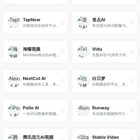
TapNow
造点AI
AI视觉内容创作平台，整合图像与视频生成能力。面向内容创作者，提供文生图、文生视频、智能编辑等服务，创作工具丰富，一站式体验便捷。
夸克推出的AI图像与视频创作平台。面向普通用户和内容创作者，提供文生图、文生视频等功能，操作简便，与夸克生态深度整合。
海螺视频
Vidu
MiniMax推出的AI视频生成工具，支持高质量视频创作。面向内容创作者，提供文生视频、视频编辑等功能，生成速度快，视频效果自然流畅。
生数科技与清华大学联合研发的AI视频生成大模型。面向视频创作者和内容生产者，支持文生视频、图生视频，视频质量高，物理运动理解准确，国产视频生成领先工具。
NextCut AI
白日梦
AI视频创作工具，专注于智能剪辑和视频生成。面向视频创作者，提供智能剪辑、视频生成、特效添加等功能，剪辑效率高，适合快节奏内容生产。
AI视频创作平台，支持生成长达50分钟的长视频内容。面向长视频创作者和内容生产者，支持故事视频生成、视频编辑等功能，适合叙事性内容创作。
Pollo AI
Runway
一站式AI图像和视频创作平台，整合多种生成工具。面向内容创作者，提供文生图、文生视频、视频编辑等服务，创作工具全面，一站式体验便捷。
专业级AI视频制作工具，支持视频生成与编辑。面向影视制作人和创意工作者，提供文生视频、视频编辑、绿幕抠像等专业功能，视频处理能力强，适合专业创作场景。
腾讯混元AI视频
Stable Video