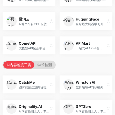
晨涧云
HuggingFace
AI算力平台GPU租赁服务，专注于弹性算力。面向开发者和研究者，提供GPU租赁、弹性调度、成本优化等服务，算力灵活。
全球最大机器学习开源社区，整合模型库与开发工具。面向AI研究者和开发者，提供开源模型、数据集、开发工具等资源，开源生态最完善。
CometAPI
APIMart
大模型API聚合平台，整合多种AI模型服务。面向开发者，提供统一接口、模型切换、监控分析等服务，API管理便捷。
一站式AI API平台，整合多种AI服务。面向开发者，提供模型API、图像处理、语音识别等服务，API种类丰富。
AI内容检测工具
学术检测
CatchMe
Winston AI
图片视频违规内容检测平台，专注于视觉内容安全。面向内容平台，提供图片审核、视频审核、直播监控等服务，视觉检测专业。
教育领域AI内容检测平台，专注于学术诚信。面向教育机构，提供AI内容检测、抄袭检测、报告生成等服务，教育适配性强。
Originality.AI
GPTZero
AI内容检测工具，专注于内容原创性验证。面向内容创作者和出版商，提供AI检测、抄袭检测、批量分析等服务，检测精度高。
AI内容检测工具，专注于AI生成文本识别。面向教育工作者和出版商，提供文本检测、批量分析、API接口等服务，检测准确率高。