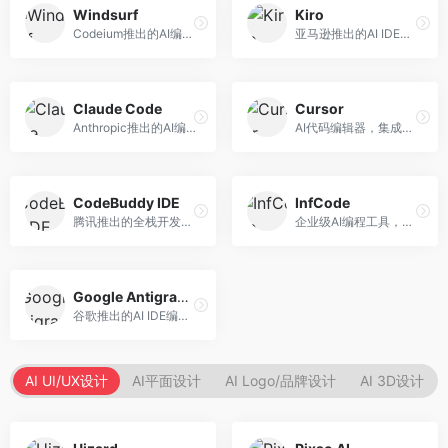
Windsurf
Kiro
Codeium推出的AI编程工具，专注于代码智能辅助。面向开发者，提供代码补全、代码生成、代码解释等服务，多语言支持完善。
亚马逊推出的AI IDE，深度整合AWS云服务。面向AWS开发者，提供代码生成、云服务集成、部署自动化等服务，与AWS生态无缝衔接。
Claude Code
Cursor
Anthropic推出的AI编程工具，基于Claude模型。面向开发者，提供代码生成、代码审查、调试辅助等服务，代码质量高，推理能力强。
AI代码编辑器，集成GPT-4模型，专注于智能编程辅助。面向开发者，提供代码生成、代码解释、错误修复等服务，编程体验流畅，开发效率高。
CodeBuddy IDE
InfCode
腾讯推出的全栈开发AI IDE，整合腾讯云服务。面向开发者，提供代码生成、调试辅助、部署服务等功能，与腾讯云生态深度整合。
企业级AI编程工具，专注于团队协作开发。面向企业开发团队，提供代码生成、代码审查、团队协作等服务，企业级功能完善。
Google Antigravity
谷歌推出的AI IDE编程智能体，整合Google Cloud服务。面向谷歌生态开发者，提供智能编程辅助、云服务集成等功能。
AI UI/UX设计
AI平面设计
AI Logo/品牌设计
AI 3D设计