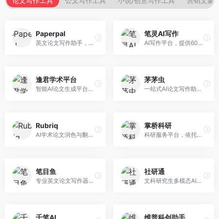
论文写作工具
公文写作工具
小说/创意写作工具
营销文案
Paperpal
笔灵AI写作
英文论文写作助手，专注于学术英语润色。面向需要发表国际期刊的研究者，提供语法检查、学术表达优化、格式规范等服务，英语表达地道专业。
AI写作平台，提供600+写作模板。面向学生、职场人士和内容创作者，支持论文、公文、营销文案等多种文体，模板丰富，一键生成，写作效率大幅提升。
逢君学术平台
茅茅虫
智能AI论文生成平台，支持查重检测。面向高校学生和研究人员，提供论文选题、内容生成、查重修改等一站式服务，学术写作流程完整。
一站式AI论文写作助手，覆盖学术写作全场景。面向高校学生和科研人员，提供开题报告、文献综述、论文正文等写作服务，支持多学科多类型论文，操作简便。
Rubriq
掌桥科研
AI学术论文润色与翻译平台。面向国际期刊投稿者，提供论文润色、翻译、格式调整等服务，支持多语言，学术表达专业规范。
科研服务平台，依托3亿+真实文献数据库。面向学术研究者和学生，提供文献检索、论文写作、科研数据分析等服务，文献资源丰富，学术支持专业。
笔目鱼
社研通
专业英文论文写作器，支持学术论文全流程。面向留学生和国际期刊投稿者，提供英文论文撰写、润色、格式调整等服务，学术英语表达规范。
文科研究生多模态AI学术写作平台。面向文科研究生和社科研究者，提供文献综述、理论分析、定性研究辅助等服务，文科研究方法论支持完善。
千笔AI
维普科创助手