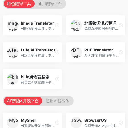
特色翻译工具
通用翻译平台
Image Translator
北极象沉浸式翻译
AI图像翻译工具，专注于图片文字翻译。面向设计师和电商从业者，提供图片文字识别、翻译、替换等服务，图像翻译效果好。
免费沉浸式网页翻译工具，专注于阅读体验。面向普通用户，提供网页双语翻译、文档翻译等服务，免费使用，翻译质量高。
Lufe AI Translator
PDF Translator
AI双语翻译扩展，专注于浏览器翻译场景。面向外语内容阅读者，提供网页双语翻译、划词翻译等服务，浏览器集成便捷。
AI PDF文档翻译平台，专注于文档本地化。面向商务人士，提供PDF翻译、格式保留、批量处理等服务，文档翻译专业。
bilin跨语言搜索
跨语言AI搜索翻译平台，专注于信息获取。面向研究者和内容创作者，提供跨语言搜索、内容翻译、信息整合等服务，跨语言检索能力强。
AI智能体开发平台
通用AI智能体
MyShell
BrowserOS
AI智能体开发与部署平台，专注于语音交互智能体。面向开发者，提供语音智能体创建、部署服务、社区分享等功能，语音交互能力强。
免费开源AI Agent浏览器，专注于浏览器自动化。面向开发者，提供浏览器控制、任务自动化、API接口等服务，开源免费。