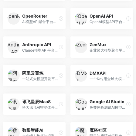
OpenRouter
OpenAI API
AI模型API聚合平台，整合多种主流大模型。面向开发者，提供统一API接口、模型对比、成本优化等服务，模型选择灵活。
OpenAI模型API平台，提供GPT系列模型服务。面向开发者，提供模型API、微调服务、Assistants API等，是AI开发领域的基础设施。
Anthropic API
ZenMux
Claude模型API平台，专注于安全可靠的AI服务。面向开发者，提供Claude系列模型API、安全特性、企业级服务等，API质量高。
企业级大模型聚合平台，专注于企业AI服务。面向企业用户，提供多模型管理、安全合规、成本优化等服务，企业级功能完善。
阿里云百炼
DMXAPI
一站式大模型开发平台，深度整合阿里云服务。面向企业开发者和AI团队，提供模型训练、微调、部署、应用开发等全流程服务，企业级功能完善。
一个Key用全球大模型的聚合平台。面向开发者，提供多模型统一API、简化接入、成本控制等服务，接入便捷。
讯飞星辰MaaS
Google AI Studio
科大讯飞AI智能体开发平台，专注于企业级模型服务。面向企业用户，提供模型调用、智能体创建、行业解决方案等服务，中文能力突出。
免费体验测试AI模型的平台，深度整合Google生态。面向开发者和研究者，提供Gemini模型体验、API密钥管理、提示词测试等服务，免费使用。
数眼智能AI
魔搭社区
企业级AI数据与模型服务平台，专注于数据驱动AI。面向企业用户，提供数据管理、模型训练、部署服务等，数据治理能力强。
阿里达摩院AI模型社区，专注于中文AI生态。面向中文开发者，提供开源模型、数据集、开发工具等资源，中文模型丰富。