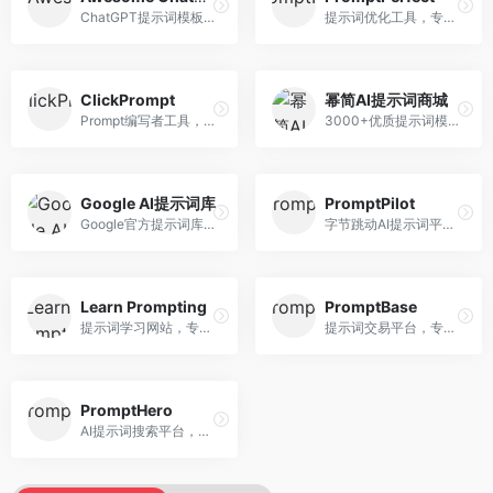
ChatGPT提示词模板库，专注于实用提示词收集。面向ChatGPT用户，提供提示词模板、使用场景、效果展示等资源，模板实用性强。
提示词优化工具，专注于提示词质量提升。面向AI用户，提供提示词优化、效果测试、版本对比等服务，提示词优化专业。
ClickPrompt
幂简AI提示词商城
Prompt编写者工具，专注于提示词创作辅助。面向提示词创作者，提供提示词编辑、测试、分享等服务，创作工具完善。
3000+优质提示词模板平台，专注于中文提示词。面向中文AI用户，提供提示词模板、分类检索、一键使用等服务，中文提示词丰富。
Google AI提示词库
PromptPilot
Google官方提示词库，专注于Gemini模型优化。面向开发者，提供官方提示词指南、最佳实践、示例代码等资源，权威性强。
字节跳动AI提示词平台，专注于提示词优化与管理。面向AI用户，提供提示词优化、效果测试、团队协作等服务，企业级功能完善。
Learn Prompting
PromptBase
提示词学习网站，专注于提示词工程教育。面向AI学习者，提供提示词教程、最佳实践、案例研究等资源，教学内容系统。
提示词交易平台，专注于高质量提示词买卖。面向AI创作者，提供提示词交易、模板购买、创作者收益等服务，提示词质量高。
PromptHero
AI提示词搜索平台，整合多种AI工具提示词资源。面向AI创作者，提供提示词搜索、模板库、社区分享等服务，提示词资源丰富。