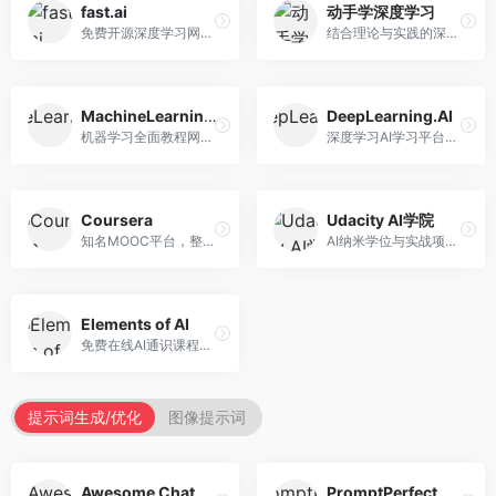
fast.ai
动手学深度学习
免费开源深度学习网站，专注于实用AI教学。面向开发者，提供免费深度学习课程、实战项目、代码库等资源，学习门槛低。
结合理论与实践的深度学习教材，专注于代码驱动学习。面向学生和开发者，提供深度学习理论、代码实现、练习题等资源，学习体验好。
MachineLearningMastery
DeepLearning.AI
机器学习全面教程网站，专注于实用技能教学。面向开发者，提供机器学习算法、Python实现、项目实战等教程，实用性强。
深度学习AI学习平台，由吴恩达创立。面向AI学习者，提供深度学习专项课程、AI新闻、技术社区等资源，课程质量权威。
Coursera
Udacity AI学院
知名MOOC平台，整合全球顶尖大学课程资源。面向学习者，提供AI、机器学习、深度学习等课程，证书认可度高，课程质量专业。
AI纳米学位与实战项目平台，专注于职业导向学习。面向AI从业者，提供机器学习、深度学习、计算机视觉等纳米学位，项目实战性强。
Elements of AI
免费在线AI通识课程，专注于AI基础知识普及。面向普通大众，提供AI概念、原理、应用等入门知识，语言通俗易懂。
提示词生成/优化
图像提示词
Awesome ChatGPT Prompts
PromptPerfect