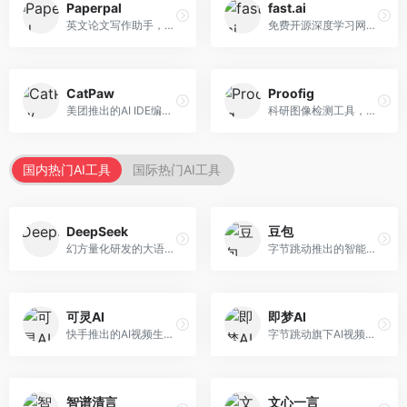
Paperpal
fast.ai
英文论文写作助手，专注于学术英语润色。面向需要发表国际期刊的研究者，提供语法检查、学术表达优化、格式规范等服务，英语表达地道专业。
免费开源深度学习网站，专注于实用AI教学。面向开发者，提供免费深度学习课程、实战项目、代码库等资源，学习门槛低。
CatPaw
Proofig
美团推出的AI IDE编程工具，专注于本地开发生态。面向开发者，提供智能代码补全、代码生成、项目管理等服务，本地开发体验好。
科研图像检测工具，专注于学术图像完整性验证。面向科研人员，提供图像检测、重复分析、报告生成等服务，学术检测专业。
国内热门AI工具
国际热门AI工具
DeepSeek
豆包
幻方量化研发的大语言模型平台，专注于深度推理和代码生成能力。面向开发者、研究人员和技术爱好者，提供强大的逻辑推理和数学计算功能，开源生态完善，API接口友好。
字节跳动推出的智能对话助手平台，提供文本创作、知识问答、英语学习等多种AI服务。面向普通用户和内容创作者，支持多轮对话和文件解析，免费使用，响应速度快，中文理解能力强。
可灵AI
即梦AI
快手推出的AI视频生成平台，支持文生视频和图生视频，可生成长达2分钟的高质量视频内容。面向短视频创作者和营销人员，操作简便，生成效果逼真，适合商业推广和创意表达。
字节跳动旗下AI视频创作平台，支持多模态内容生成。面向内容创作者和营销人员，提供文生视频、图生视频、智能剪辑等功能，中文理解能力强，创作效率高。
智谱清言
文心一言