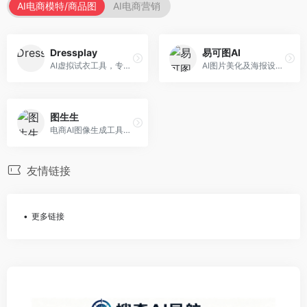
AI电商模特/商品图
AI电商营销
Dressplay
易可图AI
AI虚拟试衣工具，专注于服装电商体验。面向服装电商，提供虚拟试穿、尺码推荐、穿搭建议等服务，试衣体验真实。
AI图片美化及海报设计平台，专注于电商视觉设计。面向电商卖家，提供图片美化、海报设计、营销素材等服务，设计效率高。
图生生
电商AI图像生成工具，专注于商品图创作。面向电商卖家，提供商品图生成、背景替换、批量处理等服务，商品图质量高。
友情链接
更多链接