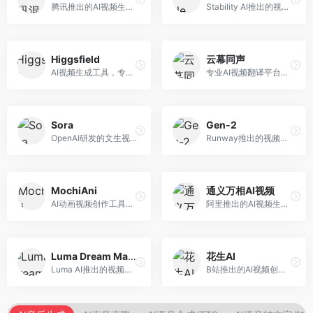
腾讯推出的AI视频生成工具，基于混元大模型。面向腾讯生态用户和内容创作者，支持文生视频、视频编辑等功能，与腾讯产品生态深度整合。
Stability AI推出的视频生成模型，开源可部署。面向开发者和专业创作者，支持视频生成、视频编辑等功能，开源生态完善，定制化程度高。
Higgsfield
云幕同声
AI视频生成工具，专注于高质量视频内容创作。面向视频创作者和营销人员，支持文生视频、视频编辑等功能，视频效果逼真，适合商业应用。
专业AI视频翻译平台，支持视频多语言配音和字幕生成。面向跨境电商和内容出海从业者，提供视频翻译、配音、字幕生成等服务，多语言支持完善。
Sora
Gen-2
OpenAI研发的文生视频大模型，可根据文字描述生成长达60秒的高清视频。面向影视创作者、广告从业者和内容生产者，视频连贯性强，物理世界理解准确，代表了AI视频生成的最高水平。
Runway推出的视频生成模型，专注于文生视频和视频风格转换。面向影视制作人和创意工作者，支持文本到视频、图像到视频等多种生成模式，视频质量专业级。
MochiAni
通义万相AI视频
AI动画视频创作工具，专注于动画内容生成。面向动画创作者和二次元内容生产者，支持动画风格视频生成，动画效果流畅，适合动漫内容创作。
阿里推出的AI视频生成服务，整合图像与视频创作能力。面向电商和营销从业者，支持商品视频生成、营销视频制作等服务，商业应用场景丰富。
Luma Dream Machine
花生AI
Luma AI推出的视频生成工具，专注于高质量视频创作。面向影视创作者和内容生产者，支持文生视频、图生视频，视频质量高，物理运动流畅自然。
B站推出的AI视频创作工具，专注于短视频内容生成。面向B站创作者，支持视频生成、视频编辑等功能，与B站平台深度整合，创作效率高。