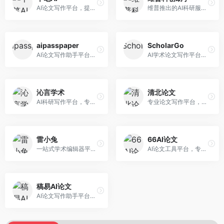
AI论文写作平台，提供无限改稿服务。面向高校学生和学术研究者，支持论文选题、大纲生成、内容撰写、查重修改等全流程服务，改稿次数不限，服务质量有保障。
维普推出的AI科研服务平台，整合学术资源与智能写作。面向科研人员和高校师生，提供文献检索、论文写作、查重检测等一站式服务，学术资源权威可靠。
aipasspaper
ScholarGo
AI论文写作助手平台，提供智能化的学术写作支持。面向大学生和研究人员，支持多种学科论文生成，提供参考文献管理和格式规范服务，写作效率高。
AI学术论文写作平台，专注于理工科领域的逻辑构建。面向理工科研究生和科研工作者，提供公式编辑、数据分析、论文结构优化等服务，理工科写作逻辑严谨。
沁言学术
清北论文
AI科研写作平台，专注于学术研究辅助。面向研究生和科研工作者，提供文献分析、研究方法指导、论文撰写等服务，学术资源丰富，研究支持全面。
专业论文写作平台，依托高校学术资源。面向本科生和研究生，提供论文指导、写作辅助、查重检测等服务，学术规范性强，适合追求高质量论文的用户。
雷小兔
66AI论文
一站式学术编辑器平台，覆盖论文写作全流程。面向高校学生和科研人员，提供选题分析、文献检索、论文生成、查重降重等服务，操作流程清晰，学术写作效率显著提升。
AI论文工具平台，专注于高质量低查重论文生成。面向大学生和研究生，提供论文写作、降重修改等服务，生成内容原创度高，查重率低。
稿易AI论文
AI论文写作助手平台，提供智能化学术写作支持。面向高校学生，支持多种论文类型生成，提供参考文献管理和格式规范服务，操作流程简单。