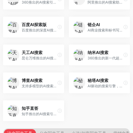
360推出的AI搜索引擎，专注于安全智能搜索。面向普通用户，提供智能问答、网页搜索、内容整理等服务，安全防护能力强。
阿里推出的AI搜索助手，专注于智能信息获取。面向普通用户，提供智能搜索、内容整理、知识问答等服务，与阿里生态深度整合。
百度AI探索版
链企AI
百度推出的深度AI搜索引擎，整合百度知识图谱。面向中文用户，提供智能问答、知识探索、内容生成等服务，知识覆盖面广。
AI商业搜索和标书写作工具，专注于企业服务场景。面向企业用户，提供商业信息搜索、标书生成、企业分析等服务，商业信息专业。
天工AI搜索
纳米AI搜索
昆仑万维推出的AI搜索引擎，整合大模型与搜索能力。面向普通用户，提供智能问答、深度搜索、内容整理等服务，中文搜索体验好。
360推出的新一代超级AI搜索，深度整合360搜索资源。面向普通用户，提供智能问答、多模态搜索、内容生成等服务，安全可靠。
博查AI搜索
秘塔AI搜索
支持多模型的AI搜索引擎，整合多种大模型能力。面向AI爱好者，提供多模型搜索、答案对比、深度分析等服务，模型选择灵活。
AI驱动的搜索引擎，专注于无广告直达结果。面向研究者和信息获取需求者，提供深度搜索、来源标注、答案整理等服务，搜索结果干净准确，信息可信度高。
知乎直答
知乎推出的AI搜索引擎，专注于知识问答场景。面向知识获取者，提供知乎内容搜索、智能问答、知识整理等服务，专业知识丰富。