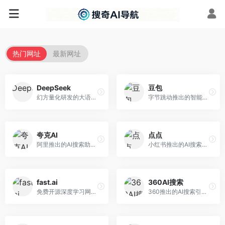
热门网址
最新网址
DeepSeek
豆包
幻方量化研发的大语言模型平台，专注于深度推理和代码生成能力。面向开发者、研究人员和技术爱好者，提供强大的逻辑推理和数学计算功能，开源生态完善，API接口友好。
字节跳动推出的智能对话助手平台，提供文本创作、知识问答、英语学习等多种AI服务。面向普通用户和内容创作者，支持多轮对话和文件解析，免费使用，响应速度快，中文理解能力强。
夸克AI
点点
阿里推出的AI搜索助手，整合搜索与AI功能。面向年轻用户，提供智能搜索、文档处理、学习辅助等服务，与夸克生态深度整合。
小红书推出的AI搜索应用，专注于生活方式内容搜索。面向小红书用户，提供生活攻略、消费决策、内容推荐等服务，生活方式内容丰富。
fast.ai
360AI搜索
免费开源深度学习网站，专注于实用AI教学。面向开发者，提供免费深度学习课程、实战项目、代码库等资源，学习门槛低。
360推出的AI搜索引擎，专注于安全智能搜索。面向普通用户，提供智能问答、网页搜索、内容整理等服务，安全防护能力强。