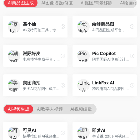
AI商品图生成
AI图像增强/修复
AI抠图/背景移除
AI绘画/
摹小仙
绘蛙商品图
AI模特商拍工具，专注于服装电商。面向服装电商卖家，提供虚拟模特试穿、商品展示图生成等服务，模特形象多样，拍摄成本低。
AI商品图生成平台，支持模特换装和场景生成。面向电商卖家，提供商品上身效果展示、场景化商品图生成等服务，电商营销效果显著。
潮际好麦
Pic Copilot
电商模特生成平台，支持AI虚拟模特创作。面向服装和配饰电商，提供模特试穿、商品展示、营销素材生成等服务，模特形象可定制。
阿里国际AI电商设计工具，专注于跨境电商。面向跨境电商卖家，提供商品图优化、营销海报生成、多语言适配等服务，海外市场适配性强。
美图商拍
LinkFox AI
美图AI商品图生成工具，整合美图生态。面向电商卖家，提供商品图美化、模特替换、场景生成等服务，移动端操作便捷。
跨境电商AI商品图生成工具。面向跨境电商卖家，支持多语言商品图生成、模特替换、场景优化等服务，适配海外电商平台需求。
AI视频生成
AI数字人视频
AI视频编辑
可灵AI
即梦AI
快手推出的AI视频生成平台，支持文生视频和图生视频，可生成长达2分钟的高质量视频内容。面向短视频创作者和营销人员，操作简便，生成效果逼真，适合商业推广和创意表达。
字节跳动旗下AI视频创作平台，支持多模态内容生成。面向内容创作者和营销人员，提供文生视频、图生视频、智能剪辑等功能，中文理解能力强，创作效率高。