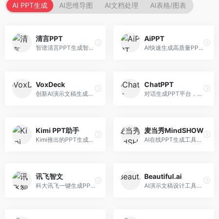
AI PPT生成
AI思维导图
AI文档处理
AI表格/图表
清言PPT
AiPPT
智谱清言PPT生成智能体，基于GLM大模型。面向智谱用户，支持对话生成PPT、内容优化等服务，与智谱生态深度整合。
AI快速生成高质量PPT平台，支持主题定制。面向职场人士和学生，提供一键生成、模板选择、内容优化等服务，PPT制作速度快，设计质量高。
VoxDeck
ChatPPT
创新AI演示文稿生成工具，支持语音交互创作。面向职场人士，支持语音输入、PPT生成、内容优化等功能，语音创作体验便捷。
对话生成PPT平台，支持自然语言交互创作。面向职场人士和教育工作者，通过对话方式完成PPT制作，交互体验友好，创作过程直观。
Kimi PPT助手
麦当秀MindSHOW
Kimi推出的PPT生成智能体，整合长文本处理能力。面向职场人士和学生，支持文档解析、PPT生成、内容优化等服务，与Kimi生态深度整合。
AI在线PPT生成工具，支持思维导图转PPT。面向职场人士，提供思维导图导入、PPT生成、模板选择等服务，思维导图转PPT效率高。
讯飞智文
Beautiful.ai
科大讯飞一键生成PPT和Word工具，整合语音技术。面向职场人士，支持语音输入、文档生成、格式调整等功能，办公效率显著提升。
AI演示文稿设计工具，专注于自动化设计排版。面向职场人士，提供智能排版、模板选择、设计优化等服务，设计美观度高。