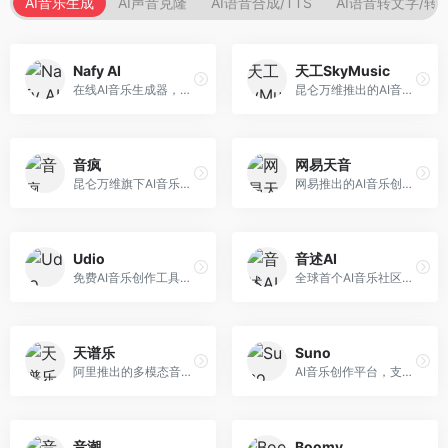
AI音乐生成
AI声音克隆
AI语音合成/TTS
AI语音转文字/转
Nafy AI
天工SkyMusic
在线AI音乐生成器，专注于快速音乐创作。面向内容创作者，支持多种风格音乐生成，操作简便，生成速度快，适合快速配乐需求。
昆仑万维推出的AI音乐创作平台，基于天工大模型。面向音乐创作者，支持歌词生成、旋律创作、音乐编曲等服务，中文音乐创作能力强。
音疯
网易天音
昆仑万维旗下AI音乐创作平台，专注于音乐内容生成。面向音乐爱好者和内容创作者，提供多种风格音乐生成，操作简便，创作速度快。
网易推出的AI音乐创作工具，支持作词、作曲与编曲。面向音乐爱好者和独立音乐人，提供歌词生成、旋律创作、编曲制作等服务，与网易云音乐生态深度整合。
Udio
音述AI
免费AI音乐创作工具，专注于高质量音乐生成。面向音乐创作者和内容制作者，支持多种音乐风格生成，音质专业，创作自由度高，适合专业音乐制作场景。
全球首个AI音乐社区平台，整合创作与分享功能。面向音乐创作者和爱好者，提供音乐创作、作品分享、社区交流等服务，社区氛围活跃。
天谱乐
Suno
阿里推出的多模态音乐生成平台，整合音频与文本理解能力。面向内容创作者，支持歌词生成、旋律创作、音乐编辑等服务，与阿里生态深度整合。
AI音乐创作平台，支持通过文字描述生成完整歌曲，包含歌词、旋律和人声。面向音乐爱好者、内容创作者和独立音乐人，操作门槛低，创作速度快，支持多种音乐风格，为音乐创作带来全新可能。
音潮
Boomy