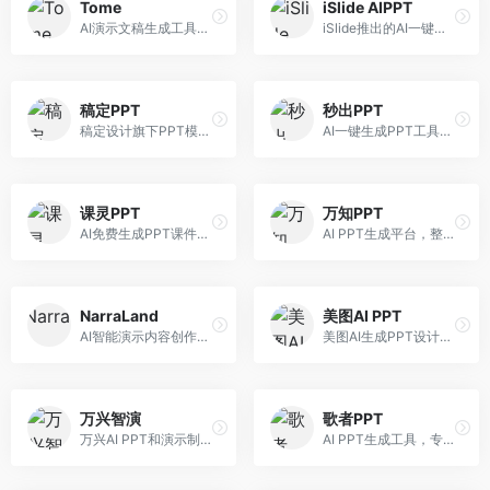
Tome
iSlide AIPPT
AI演示文稿生成工具，专注于故事化演示创作。面向创业者和营销人员，提供故事叙述、视觉设计、内容生成等服务，演示文稿叙事性强。
iSlide推出的AI一键设计精美PPT工具。面向PPT设计用户，提供模板库、内容生成、设计优化等服务，与iSlide插件深度整合。
稿定PPT
秒出PPT
稿定设计旗下PPT模板资源库，整合AI生成功能。面向设计师和职场人士，提供海量PPT模板、AI内容生成等服务，模板质量高。
AI一键生成PPT工具，专注于快速演示文稿制作。面向职场人士，支持主题输入、内容生成、模板套用等功能，PPT生成速度快，适合紧急制作场景。
课灵PPT
万知PPT
AI免费生成PPT课件平台，专注于教育场景。面向教师和教育工作者，提供课件生成、教学设计、模板选择等服务，教育适配性强。
AI PPT生成平台，整合知识库与创作功能。面向职场人士，支持内容检索、PPT生成、设计优化等服务，知识整合能力强。
NarraLand
美图AI PPT
AI智能演示内容创作平台，专注于叙事演示。面向内容创作者，提供故事创作、演示生成、动画设计等服务，演示内容生动有趣。
美图AI生成PPT设计工具，整合图像处理能力。面向设计师和职场人士，提供PPT生成、图片美化、设计优化等服务，视觉设计美观。
万兴智演
歌者PPT
万兴AI PPT和演示制作软件，整合视频演示功能。面向职场人士和教育工作者，提供PPT生成、演示录制、视频制作等服务，演示功能完善。
AI PPT生成工具，专注于演示文稿智能创作。面向职场人士，支持主题输入、内容生成、设计美化等功能，PPT制作效率高。