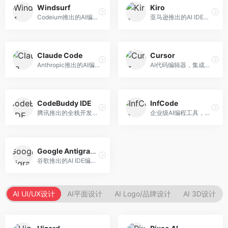
Windsurf
Kiro
Codeium推出的AI编程工具，专注于代码智能辅助。面向开发者，提供代码补全、代码生成、代码解释等服务，多语言支持完善。
亚马逊推出的AI IDE，深度整合AWS云服务。面向AWS开发者，提供代码生成、云服务集成、部署自动化等服务，与AWS生态无缝衔接。
Claude Code
Cursor
Anthropic推出的AI编程工具，基于Claude模型。面向开发者，提供代码生成、代码审查、调试辅助等服务，代码质量高，推理能力强。
AI代码编辑器，集成GPT-4模型，专注于智能编程辅助。面向开发者，提供代码生成、代码解释、错误修复等服务，编程体验流畅，开发效率高。
CodeBuddy IDE
InfCode
腾讯推出的全栈开发AI IDE，整合腾讯云服务。面向开发者，提供代码生成、调试辅助、部署服务等功能，与腾讯云生态深度整合。
企业级AI编程工具，专注于团队协作开发。面向企业开发团队，提供代码生成、代码审查、团队协作等服务，企业级功能完善。
Google Antigravity
谷歌推出的AI IDE编程智能体，整合Google Cloud服务。面向谷歌生态开发者，提供智能编程辅助、云服务集成等功能。
AI UI/UX设计
AI平面设计
AI Logo/品牌设计
AI 3D设计