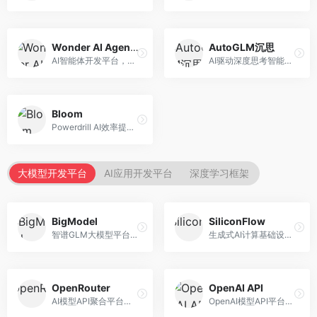
Wonder AI Agents
AutoGLM沉思
AI智能体开发平台，专注于低代码智能体创建。面向开发者，提供可视化开发、模板库、部署服务等功能，开发门槛低。
AI驱动深度思考智能体，专注于复杂推理任务。面向高级用户，提供深度分析、逻辑推理、决策支持等服务，推理能力强。
Bloom
Powerdrill AI效率提升平台，专注于企业智能化。面向企业用户，提供智能体创建、流程自动化、数据分析等服务，企业效率提升显著。
大模型开发平台
AI应用开发平台
深度学习框架
BigModel
SiliconFlow
智谱GLM大模型平台，提供API调用与模型服务。面向开发者和企业用户，提供GLM系列模型API、微调服务、应用开发工具等，开源生态完善。
生成式AI计算基础设施平台，专注于模型推理服务。面向开发者和企业，提供多模型API、高性能推理、成本优化等服务，推理性价比高。
OpenRouter
OpenAI API
AI模型API聚合平台，整合多种主流大模型。面向开发者，提供统一API接口、模型对比、成本优化等服务，模型选择灵活。
OpenAI模型API平台，提供GPT系列模型服务。面向开发者，提供模型API、微调服务、Assistants API等，是AI开发领域的基础设施。