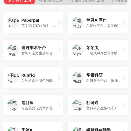
论文写作工具
公文写作工具
小说/创意写作工具
营销文案
Paperpal
笔灵AI写作
英文论文写作助手，专注于学术英语润色。面向需要发表国际期刊的研究者，提供语法检查、学术表达优化、格式规范等服务，英语表达地道专业。
AI写作平台，提供600+写作模板。面向学生、职场人士和内容创作者，支持论文、公文、营销文案等多种文体，模板丰富，一键生成，写作效率大幅提升。
逢君学术平台
茅茅虫
智能AI论文生成平台，支持查重检测。面向高校学生和研究人员，提供论文选题、内容生成、查重修改等一站式服务，学术写作流程完整。
一站式AI论文写作助手，覆盖学术写作全场景。面向高校学生和科研人员，提供开题报告、文献综述、论文正文等写作服务，支持多学科多类型论文，操作简便。
Rubriq
掌桥科研
AI学术论文润色与翻译平台。面向国际期刊投稿者，提供论文润色、翻译、格式调整等服务，支持多语言，学术表达专业规范。
科研服务平台，依托3亿+真实文献数据库。面向学术研究者和学生，提供文献检索、论文写作、科研数据分析等服务，文献资源丰富，学术支持专业。
笔目鱼
社研通
专业英文论文写作器，支持学术论文全流程。面向留学生和国际期刊投稿者，提供英文论文撰写、润色、格式调整等服务，学术英语表达规范。
文科研究生多模态AI学术写作平台。面向文科研究生和社科研究者，提供文献综述、理论分析、定性研究辅助等服务，文科研究方法论支持完善。
千笔AI
维普科创助手