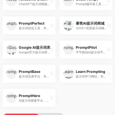
ChatGPT提示词模板库，专注于实用提示词收集。面向ChatGPT用户，提供提示词模板、使用场景、效果展示等资源，模板实用性强。
Prompt编写者工具，专注于提示词创作辅助。面向提示词创作者，提供提示词编辑、测试、分享等服务，创作工具完善。
PromptPerfect
幂简AI提示词商城
提示词优化工具，专注于提示词质量提升。面向AI用户，提供提示词优化、效果测试、版本对比等服务，提示词优化专业。
3000+优质提示词模板平台，专注于中文提示词。面向中文AI用户，提供提示词模板、分类检索、一键使用等服务，中文提示词丰富。
Google AI提示词库
PromptPilot
Google官方提示词库，专注于Gemini模型优化。面向开发者，提供官方提示词指南、最佳实践、示例代码等资源，权威性强。
字节跳动AI提示词平台，专注于提示词优化与管理。面向AI用户，提供提示词优化、效果测试、团队协作等服务，企业级功能完善。
PromptBase
Learn Prompting
提示词交易平台，专注于高质量提示词买卖。面向AI创作者，提供提示词交易、模板购买、创作者收益等服务，提示词质量高。
提示词学习网站，专注于提示词工程教育。面向AI学习者，提供提示词教程、最佳实践、案例研究等资源，教学内容系统。
PromptHero
AI提示词搜索平台，整合多种AI工具提示词资源。面向AI创作者，提供提示词搜索、模板库、社区分享等服务，提示词资源丰富。