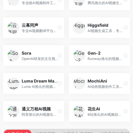
专业级AI视频制作工具，支持视频生成与编辑。面向影视制作人和创意工作者，提供文生视频、视频编辑、绿幕抠像等专业功能，视频处理能力强，适合专业创作场景。
腾讯推出的AI视频生成工具，基于混元大模型。面向腾讯生态用户和内容创作者，支持文生视频、视频编辑等功能，与腾讯产品生态深度整合。
云幕同声
Higgsfield
专业AI视频翻译平台，支持视频多语言配音和字幕生成。面向跨境电商和内容出海从业者，提供视频翻译、配音、字幕生成等服务，多语言支持完善。
AI视频生成工具，专注于高质量视频内容创作。面向视频创作者和营销人员，支持文生视频、视频编辑等功能，视频效果逼真，适合商业应用。
Sora
Gen-2
OpenAI研发的文生视频大模型，可根据文字描述生成长达60秒的高清视频。面向影视创作者、广告从业者和内容生产者，视频连贯性强，物理世界理解准确，代表了AI视频生成的最高水平。
Runway推出的视频生成模型，专注于文生视频和视频风格转换。面向影视制作人和创意工作者，支持文本到视频、图像到视频等多种生成模式，视频质量专业级。
Luma Dream Machine
MochiAni
Luma AI推出的视频生成工具，专注于高质量视频创作。面向影视创作者和内容生产者，支持文生视频、图生视频，视频质量高，物理运动流畅自然。
AI动画视频创作工具，专注于动画内容生成。面向动画创作者和二次元内容生产者，支持动画风格视频生成，动画效果流畅，适合动漫内容创作。
通义万相AI视频
花生AI
阿里推出的AI视频生成服务，整合图像与视频创作能力。面向电商和营销从业者，支持商品视频生成、营销视频制作等服务，商业应用场景丰富。
B站推出的AI视频创作工具，专注于短视频内容生成。面向B站创作者，支持视频生成、视频编辑等功能，与B站平台深度整合，创作效率高。