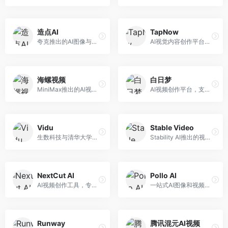
造点AI
TapNow
夸克推出的AI图像与视频创作平台。面向普通用户和内容创作者，提供文生图、文生视频等功能，操作简便，与夸克生态深度整合。
AI视觉内容创作平台，整合图像与视频生成能力。面向内容创作者，提供文生图、文生视频、智能编辑等服务，创作工具丰富，一站式体验便捷。
海螺视频
白日梦
MiniMax推出的AI视频生成工具，支持高质量视频创作。面向内容创作者，提供文生视频、视频编辑等功能，生成速度快，视频效果自然流畅。
AI视频创作平台，支持生成长达50分钟的长视频内容。面向长视频创作者和内容生产者，支持故事视频生成、视频编辑等功能，适合叙事性内容创作。
Vidu
Stable Video
生数科技与清华大学联合研发的AI视频生成大模型。面向视频创作者和内容生产者，支持文生视频、图生视频，视频质量高，物理运动理解准确，国产视频生成领先工具。
Stability AI推出的视频生成模型，开源可部署。面向开发者和专业创作者，支持视频生成、视频编辑等功能，开源生态完善，定制化程度高。
NextCut AI
Pollo AI
AI视频创作工具，专注于智能剪辑和视频生成。面向视频创作者，提供智能剪辑、视频生成、特效添加等功能，剪辑效率高，适合快节奏内容生产。
一站式AI图像和视频创作平台，整合多种生成工具。面向内容创作者，提供文生图、文生视频、视频编辑等服务，创作工具全面，一站式体验便捷。
Runway
腾讯混元AI视频