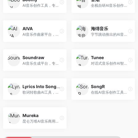
AI音乐创作工具，专注于快速音乐生成与发布。面向音乐爱好者和业余创作者，支持一键生成原创音乐，可直接发布到音乐平台，创作门槛低。
全栈自研AI音乐创作平台，支持从创作到发布的完整流程。面向独立音乐人和音乐工作室，提供作词作曲、编曲混音、音乐发布等服务，创作工具专业。
AIVA
海绵音乐
AI音乐作曲家平台，专注于古典和影视配乐创作。面向影视制作人和游戏开发者，提供原创音乐生成、配乐定制等服务，音乐风格专业，适合影视游戏配乐。
字节跳动推出的AI音乐创作平台，支持多风格音乐生成。面向内容创作者和音乐爱好者，提供歌词创作、旋律生成、编曲制作等服务，创作效率高，适合短视频配乐。
Soundraw
Tunee
AI音乐生成平台，专注于免版税音乐创作。面向视频创作者和内容制作者，提供背景音乐生成、音乐定制等服务，音乐版权清晰，适合视频配乐场景。
对话式音乐创作AI智能体，支持自然语言交互创作。面向音乐爱好者，通过对话方式完成音乐创作，交互体验友好，创作过程直观。
Lyrics Into Song AI
SongR
歌词转歌曲AI工具，支持将歌词转化为完整歌曲。面向歌词创作者和音乐爱好者，提供歌词谱曲、编曲制作等服务，歌词音乐化效率高。
在线AI音乐创作工具，支持歌词与旋律一体化生成。面向内容创作者和音乐爱好者，提供歌词创作、旋律生成、音乐制作等服务，操作简便，创作速度快。
Mureka
昆仑万维AI音乐商用创作平台，专注于商业音乐授权。面向企业和商业用户，提供版权音乐生成、商用授权等服务，音乐版权清晰，商业应用安全。