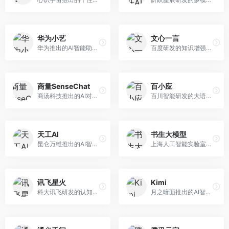
华为小艺
文心一言
华为推出的AI智能助手网页端，深度整合鸿蒙生态和华为云服务。面向华为设备用户，支持语音交互、智能问答、设备控制等功能，与华为硬件生态无缝衔接。
百度研发的知识增强大语言模型，深度融合百度知识图谱和搜索能力。面向中文用户，提供知识问答、文本创作、逻辑推理等服务，中文语境理解准确，知识覆盖面广。
商量SenseChat
百小应
商汤科技推出的AI对话平台，结合计算机视觉和自然语言处理技术。面向企业用户和开发者，支持多模态交互，视觉理解能力强，适合智能客服和内容创作场景。
百川智能研发的大语言模型助手，专注于中文理解和生成。面向中文用户，提供知识问答、文本创作、代码辅助等服务，模型参数规模大，中文表达流畅自然。
天工AI
书生大模型
昆仑万维推出的AI智能助手，集成搜索、对话、创作等多种能力。面向普通用户和内容创作者，支持联网搜索、文本生成、图像理解等功能，响应速度快，免费使用。
上海人工智能实验室研发的开源大模型系列，支持多尺度和多模态。面向研究机构和开发者，开源生态完善，学术研究背景深厚，适合科研和定制开发。
讯飞星火
Kimi
科大讯飞研发的认知智能大模型，深度融合语音识别和自然语言处理技术。面向企业用户和教育领域，提供语音交互、文档处理、代码生成等服务，中文语音识别准确率高。
月之暗面推出的AI智能助手，核心优势在于超长文本处理能力，支持20万字以上文档分析。面向学术研究者、职场人士和内容创作者，提供文档解读、PPT生成、联网搜索等综合服务。