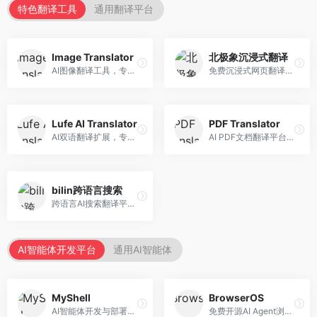
特色翻译工具
通用翻译平台
Image Translator
北极象沉浸式翻译
AI图像翻译工具，专注于图片文字翻译。面向设计师和电商从业者，提供图片文字识别、翻译、替换等服务，图像翻译效果好。
免费沉浸式网页翻译工具，专注于阅读体验。面向普通用户，提供网页双语翻译、文档翻译等服务，免费使用，翻译质量高。
Lufe AI Translator
PDF Translator
AI双语翻译扩展，专注于浏览器翻译场景。面向外语内容阅读者，提供网页双语翻译、划词翻译等服务，浏览器集成便捷。
AI PDF文档翻译平台，专注于文档本地化。面向商务人士，提供PDF翻译、格式保留、批量处理等服务，文档翻译专业。
bilin跨语言搜索
跨语言AI搜索翻译平台，专注于信息获取。面向研究者和内容创作者，提供跨语言搜索、内容翻译、信息整合等服务，跨语言检索能力强。
AI智能体开发平台
通用AI智能体
MyShell
BrowserOS
AI智能体开发与部署平台，专注于语音交互智能体。面向开发者，提供语音智能体创建、部署服务、社区分享等功能，语音交互能力强。
免费开源AI Agent浏览器，专注于浏览器自动化。面向开发者，提供浏览器控制、任务自动化、API接口等服务，开源免费。