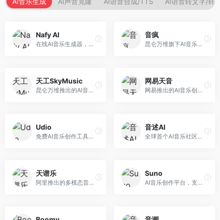
AI音乐生成
AI声音克隆
AI语音合成/TTS
AI语音转文字/转
Nafy AI
音疯
在线AI音乐生成器，专注于快速音乐创作。面向内容创作者，支持多种风格音乐生成，操作简便，生成速度快，适合快速配乐需求。
昆仑万维旗下AI音乐创作平台，专注于音乐内容生成。面向音乐爱好者和内容创作者，提供多种风格音乐生成，操作简便，创作速度快。
天工SkyMusic
网易天音
昆仑万维推出的AI音乐创作平台，基于天工大模型。面向音乐创作者，支持歌词生成、旋律创作、音乐编曲等服务，中文音乐创作能力强。
网易推出的AI音乐创作工具，支持作词、作曲与编曲。面向音乐爱好者和独立音乐人，提供歌词生成、旋律创作、编曲制作等服务，与网易云音乐生态深度整合。
Udio
音述AI
免费AI音乐创作工具，专注于高质量音乐生成。面向音乐创作者和内容制作者，支持多种音乐风格生成，音质专业，创作自由度高，适合专业音乐制作场景。
全球首个AI音乐社区平台，整合创作与分享功能。面向音乐创作者和爱好者，提供音乐创作、作品分享、社区交流等服务，社区氛围活跃。
天谱乐
Suno
阿里推出的多模态音乐生成平台，整合音频与文本理解能力。面向内容创作者，支持歌词生成、旋律创作、音乐编辑等服务，与阿里生态深度整合。
AI音乐创作平台，支持通过文字描述生成完整歌曲，包含歌词、旋律和人声。面向音乐爱好者、内容创作者和独立音乐人，操作门槛低，创作速度快，支持多种音乐风格，为音乐创作带来全新可能。
Boomy
音潮