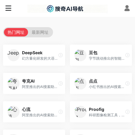
热门网址
最新网址
DeepSeek
豆包
幻方量化研发的大语言模型平台，专注于深度推理和代码生成能力。面向开发者、研究人员和技术爱好者，提供强大的逻辑推理和数学计算功能，开源生态完善，API接口友好。
字节跳动推出的智能对话助手平台，提供文本创作、知识问答、英语学习等多种AI服务。面向普通用户和内容创作者，支持多轮对话和文件解析，免费使用，响应速度快，中文理解能力强。
夸克AI
点点
阿里推出的AI搜索助手，整合搜索与AI功能。面向年轻用户，提供智能搜索、文档处理、学习辅助等服务，与夸克生态深度整合。
小红书推出的AI搜索应用，专注于生活方式内容搜索。面向小红书用户，提供生活攻略、消费决策、内容推荐等服务，生活方式内容丰富。
心流
Proofig
阿里推出的AI搜索助手，专注于智能信息获取。面向普通用户，提供智能搜索、内容整理、知识问答等服务，与阿里生态深度整合。
科研图像检测工具，专注于学术图像完整性验证。面向科研人员，提供图像检测、重复分析、报告生成等服务，学术检测专业。