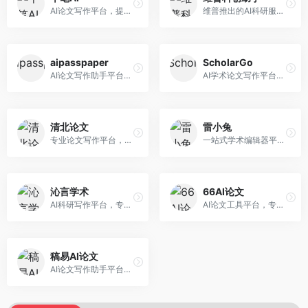
AI论文写作平台，提供无限改稿服务。面向高校学生和学术研究者，支持论文选题、大纲生成、内容撰写、查重修改等全流程服务，改稿次数不限，服务质量有保障。
维普推出的AI科研服务平台，整合学术资源与智能写作。面向科研人员和高校师生，提供文献检索、论文写作、查重检测等一站式服务，学术资源权威可靠。
aipasspaper
ScholarGo
AI论文写作助手平台，提供智能化的学术写作支持。面向大学生和研究人员，支持多种学科论文生成，提供参考文献管理和格式规范服务，写作效率高。
AI学术论文写作平台，专注于理工科领域的逻辑构建。面向理工科研究生和科研工作者，提供公式编辑、数据分析、论文结构优化等服务，理工科写作逻辑严谨。
清北论文
雷小兔
专业论文写作平台，依托高校学术资源。面向本科生和研究生，提供论文指导、写作辅助、查重检测等服务，学术规范性强，适合追求高质量论文的用户。
一站式学术编辑器平台，覆盖论文写作全流程。面向高校学生和科研人员，提供选题分析、文献检索、论文生成、查重降重等服务，操作流程清晰，学术写作效率显著提升。
沁言学术
66AI论文
AI科研写作平台，专注于学术研究辅助。面向研究生和科研工作者，提供文献分析、研究方法指导、论文撰写等服务，学术资源丰富，研究支持全面。
AI论文工具平台，专注于高质量低查重论文生成。面向大学生和研究生，提供论文写作、降重修改等服务，生成内容原创度高，查重率低。
稿易AI论文
AI论文写作助手平台，提供智能化学术写作支持。面向高校学生，支持多种论文类型生成，提供参考文献管理和格式规范服务，操作流程简单。