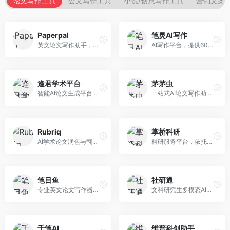
论文写作工具
公文写作工具
小说/创意写作工具
营销文案
Paperpal
笔灵AI写作
英文论文写作助手，专注于学术英语润色。面向需要发表国际期刊的研究者，提供语法检查、学术表达优化、格式规范等服务，英语表达地道专业。
AI写作平台，提供600+写作模板。面向学生、职场人士和内容创作者，支持论文、公文、营销文案等多种文体，模板丰富，一键生成，写作效率大幅提升。
逢君学术平台
茅茅虫
智能AI论文生成平台，支持查重检测。面向高校学生和研究人员，提供论文选题、内容生成、查重修改等一站式服务，学术写作流程完整。
一站式AI论文写作助手，覆盖学术写作全场景。面向高校学生和科研人员，提供开题报告、文献综述、论文正文等写作服务，支持多学科多类型论文，操作简便。
Rubriq
掌桥科研
AI学术论文润色与翻译平台。面向国际期刊投稿者，提供论文润色、翻译、格式调整等服务，支持多语言，学术表达专业规范。
科研服务平台，依托3亿+真实文献数据库。面向学术研究者和学生，提供文献检索、论文写作、科研数据分析等服务，文献资源丰富，学术支持专业。
笔目鱼
社研通
专业英文论文写作器，支持学术论文全流程。面向留学生和国际期刊投稿者，提供英文论文撰写、润色、格式调整等服务，学术英语表达规范。
文科研究生多模态AI学术写作平台。面向文科研究生和社科研究者，提供文献综述、理论分析、定性研究辅助等服务，文科研究方法论支持完善。
千笔AI
维普科创助手