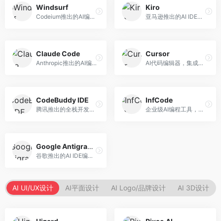
Windsurf
Kiro
Codeium推出的AI编程工具，专注于代码智能辅助。面向开发者，提供代码补全、代码生成、代码解释等服务，多语言支持完善。
亚马逊推出的AI IDE，深度整合AWS云服务。面向AWS开发者，提供代码生成、云服务集成、部署自动化等服务，与AWS生态无缝衔接。
Claude Code
Cursor
Anthropic推出的AI编程工具，基于Claude模型。面向开发者，提供代码生成、代码审查、调试辅助等服务，代码质量高，推理能力强。
AI代码编辑器，集成GPT-4模型，专注于智能编程辅助。面向开发者，提供代码生成、代码解释、错误修复等服务，编程体验流畅，开发效率高。
CodeBuddy IDE
InfCode
腾讯推出的全栈开发AI IDE，整合腾讯云服务。面向开发者，提供代码生成、调试辅助、部署服务等功能，与腾讯云生态深度整合。
企业级AI编程工具，专注于团队协作开发。面向企业开发团队，提供代码生成、代码审查、团队协作等服务，企业级功能完善。
Google Antigravity
谷歌推出的AI IDE编程智能体，整合Google Cloud服务。面向谷歌生态开发者，提供智能编程辅助、云服务集成等功能。
AI UI/UX设计
AI平面设计
AI Logo/品牌设计
AI 3D设计