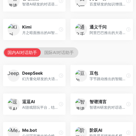
智谱AI研发的对话语言模型，支持中英双语交互。面向中文用户和开发者，提供知识问答、代码编写、文档解读等服务，开源生态完善，学术研究背景深厚。
百度研发的知识增强大语言模型，深度融合百度知识图谱和搜索能力。面向中文用户，提供知识问答、文本创作、逻辑推理等服务，中文语境理解准确，知识覆盖面广。
Kimi
通义千问
月之暗面推出的AI智能助手，核心优势在于超长文本处理能力，支持20万字以上文档分析。面向学术研究者、职场人士和内容创作者，提供文档解读、PPT生成、联网搜索等综合服务。
阿里巴巴推出的大语言模型平台，提供对话问答、文档处理、图像理解、代码编写等全方位AI服务。面向企业用户和个人开发者，集成阿里云生态，支持多模态交互，企业级安全保障。
国内AI对话助手
国际AI对话助手
DeepSeek
豆包
幻方量化研发的大语言模型平台，专注于深度推理和代码生成能力。面向开发者、研究人员和技术爱好者，提供强大的逻辑推理和数学计算功能，开源生态完善，API接口友好。
字节跳动推出的智能对话助手平台，提供文本创作、知识问答、英语学习等多种AI服务。面向普通用户和内容创作者，支持多轮对话和文件解析，免费使用，响应速度快，中文理解能力强。
逗逗AI
智谱清言
AI游戏陪玩平台，结合游戏理解和自然语言交互技术。面向游戏玩家，提供游戏攻略、陪玩互动、社交聊天等服务，游戏知识丰富，互动体验有趣。
智谱AI研发的对话语言模型，支持中英双语交互。面向中文用户和开发者，提供知识问答、代码编写、文档解读等服务，开源生态完善，学术研究背景深厚。
Me.bot
阶跃AI
心识宇宙推出的个性化AI伴侣，专注于情感交互和个人助理服务。面向个人用户，支持日程管理、情感陪伴、知识问答等功能，交互体验人性化。
阶跃星辰研发的多模态大模型平台，支持文本、图像、视频的综合理解与生成。面向创作者和企业客户，提供内容创作、智能分析等服务，多模态能力突出。