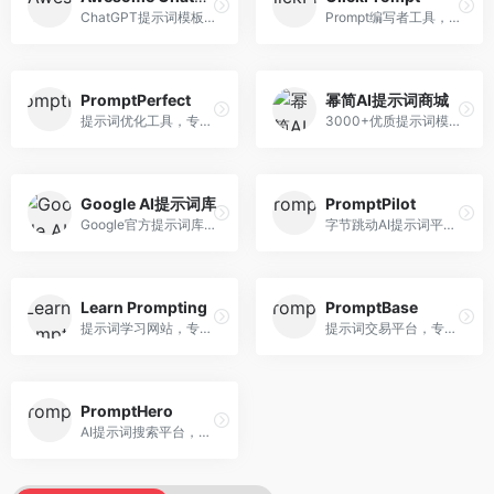
ChatGPT提示词模板库，专注于实用提示词收集。面向ChatGPT用户，提供提示词模板、使用场景、效果展示等资源，模板实用性强。
Prompt编写者工具，专注于提示词创作辅助。面向提示词创作者，提供提示词编辑、测试、分享等服务，创作工具完善。
PromptPerfect
幂简AI提示词商城
提示词优化工具，专注于提示词质量提升。面向AI用户，提供提示词优化、效果测试、版本对比等服务，提示词优化专业。
3000+优质提示词模板平台，专注于中文提示词。面向中文AI用户，提供提示词模板、分类检索、一键使用等服务，中文提示词丰富。
Google AI提示词库
PromptPilot
Google官方提示词库，专注于Gemini模型优化。面向开发者，提供官方提示词指南、最佳实践、示例代码等资源，权威性强。
字节跳动AI提示词平台，专注于提示词优化与管理。面向AI用户，提供提示词优化、效果测试、团队协作等服务，企业级功能完善。
Learn Prompting
PromptBase
提示词学习网站，专注于提示词工程教育。面向AI学习者，提供提示词教程、最佳实践、案例研究等资源，教学内容系统。
提示词交易平台，专注于高质量提示词买卖。面向AI创作者，提供提示词交易、模板购买、创作者收益等服务，提示词质量高。
PromptHero
AI提示词搜索平台，整合多种AI工具提示词资源。面向AI创作者，提供提示词搜索、模板库、社区分享等服务，提示词资源丰富。