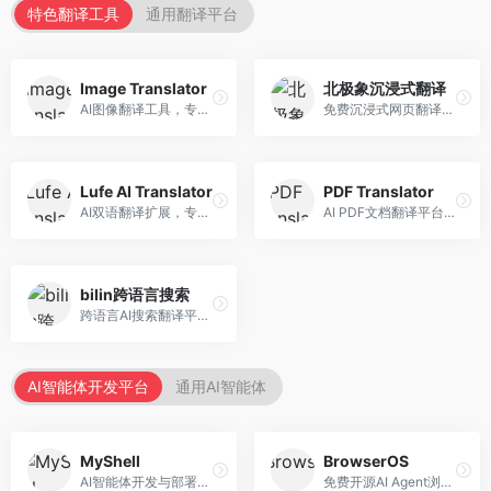
特色翻译工具
通用翻译平台
Image Translator
北极象沉浸式翻译
AI图像翻译工具，专注于图片文字翻译。面向设计师和电商从业者，提供图片文字识别、翻译、替换等服务，图像翻译效果好。
免费沉浸式网页翻译工具，专注于阅读体验。面向普通用户，提供网页双语翻译、文档翻译等服务，免费使用，翻译质量高。
Lufe AI Translator
PDF Translator
AI双语翻译扩展，专注于浏览器翻译场景。面向外语内容阅读者，提供网页双语翻译、划词翻译等服务，浏览器集成便捷。
AI PDF文档翻译平台，专注于文档本地化。面向商务人士，提供PDF翻译、格式保留、批量处理等服务，文档翻译专业。
bilin跨语言搜索
跨语言AI搜索翻译平台，专注于信息获取。面向研究者和内容创作者，提供跨语言搜索、内容翻译、信息整合等服务，跨语言检索能力强。
AI智能体开发平台
通用AI智能体
MyShell
BrowserOS
AI智能体开发与部署平台，专注于语音交互智能体。面向开发者，提供语音智能体创建、部署服务、社区分享等功能，语音交互能力强。
免费开源AI Agent浏览器，专注于浏览器自动化。面向开发者，提供浏览器控制、任务自动化、API接口等服务，开源免费。