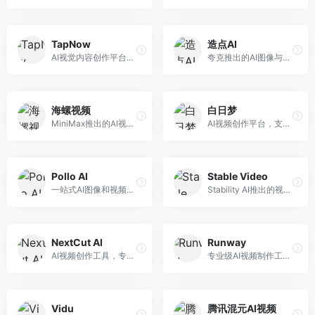
TapNow
造点AI
AI视觉内容创作平台，整合图像与视频生成能力。面向内容创作者，提供文生图、文生视频、智能编辑等服务，创作工具丰富，一站式体验便捷。
夸克推出的AI图像与视频创作平台。面向普通用户和内容创作者，提供文生图、文生视频等功能，操作简便，与夸克生态深度整合。
海螺视频
白日梦
MiniMax推出的AI视频生成工具，支持高质量视频创作。面向内容创作者，提供文生视频、视频编辑等功能，生成速度快，视频效果自然流畅。
AI视频创作平台，支持生成长达50分钟的长视频内容。面向长视频创作者和内容生产者，支持故事视频生成、视频编辑等功能，适合叙事性内容创作。
Pollo AI
Stable Video
一站式AI图像和视频创作平台，整合多种生成工具。面向内容创作者，提供文生图、文生视频、视频编辑等服务，创作工具全面，一站式体验便捷。
Stability AI推出的视频生成模型，开源可部署。面向开发者和专业创作者，支持视频生成、视频编辑等功能，开源生态完善，定制化程度高。
NextCut AI
Runway
AI视频创作工具，专注于智能剪辑和视频生成。面向视频创作者，提供智能剪辑、视频生成、特效添加等功能，剪辑效率高，适合快节奏内容生产。
专业级AI视频制作工具，支持视频生成与编辑。面向影视制作人和创意工作者，提供文生视频、视频编辑、绿幕抠像等专业功能，视频处理能力强，适合专业创作场景。
Vidu
腾讯混元AI视频