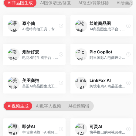
AI商品图生成
AI图像增强/修复
AI抠图/背景移除
AI绘画/
摹小仙
绘蛙商品图
AI模特商拍工具，专注于服装电商。面向服装电商卖家，提供虚拟模特试穿、商品展示图生成等服务，模特形象多样，拍摄成本低。
AI商品图生成平台，支持模特换装和场景生成。面向电商卖家，提供商品上身效果展示、场景化商品图生成等服务，电商营销效果显著。
潮际好麦
Pic Copilot
电商模特生成平台，支持AI虚拟模特创作。面向服装和配饰电商，提供模特试穿、商品展示、营销素材生成等服务，模特形象可定制。
阿里国际AI电商设计工具，专注于跨境电商。面向跨境电商卖家，提供商品图优化、营销海报生成、多语言适配等服务，海外市场适配性强。
美图商拍
LinkFox AI
美图AI商品图生成工具，整合美图生态。面向电商卖家，提供商品图美化、模特替换、场景生成等服务，移动端操作便捷。
跨境电商AI商品图生成工具。面向跨境电商卖家，支持多语言商品图生成、模特替换、场景优化等服务，适配海外电商平台需求。
AI视频生成
AI数字人视频
AI视频编辑
即梦AI
可灵AI
字节跳动旗下AI视频创作平台，支持多模态内容生成。面向内容创作者和营销人员，提供文生视频、图生视频、智能剪辑等功能，中文理解能力强，创作效率高。
快手推出的AI视频生成平台，支持文生视频和图生视频，可生成长达2分钟的高质量视频内容。面向短视频创作者和营销人员，操作简便，生成效果逼真，适合商业推广和创意表达。