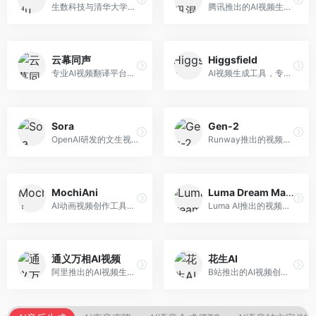
生数科技与清华大学联合研发的AI视频生成大模型。面向视频创作者和内容生产者，支持文生视频、图生视频，视频质量高，物理运动理解准确，国产视频生成领先工具。
腾讯推出的AI视频生成工具，基于混元大模型。面向腾讯生态用户和内容创作者，支持文生视频、视频编辑等功能，与腾讯产品生态深度整合。
云幕同声
Higgsfield
专业AI视频翻译平台，支持视频多语言配音和字幕生成。面向跨境电商和内容出海从业者，提供视频翻译、配音、字幕生成等服务，多语言支持完善。
AI视频生成工具，专注于高质量视频内容创作。面向视频创作者和营销人员，支持文生视频、视频编辑等功能，视频效果逼真，适合商业应用。
Sora
Gen-2
OpenAI研发的文生视频大模型，可根据文字描述生成长达60秒的高清视频。面向影视创作者、广告从业者和内容生产者，视频连贯性强，物理世界理解准确，代表了AI视频生成的最高水平。
Runway推出的视频生成模型，专注于文生视频和视频风格转换。面向影视制作人和创意工作者，支持文本到视频、图像到视频等多种生成模式，视频质量专业级。
MochiAni
Luma Dream Machine
AI动画视频创作工具，专注于动画内容生成。面向动画创作者和二次元内容生产者，支持动画风格视频生成，动画效果流畅，适合动漫内容创作。
Luma AI推出的视频生成工具，专注于高质量视频创作。面向影视创作者和内容生产者，支持文生视频、图生视频，视频质量高，物理运动流畅自然。
通义万相AI视频
花生AI
阿里推出的AI视频生成服务，整合图像与视频创作能力。面向电商和营销从业者，支持商品视频生成、营销视频制作等服务，商业应用场景丰富。
B站推出的AI视频创作工具，专注于短视频内容生成。面向B站创作者，支持视频生成、视频编辑等功能，与B站平台深度整合，创作效率高。