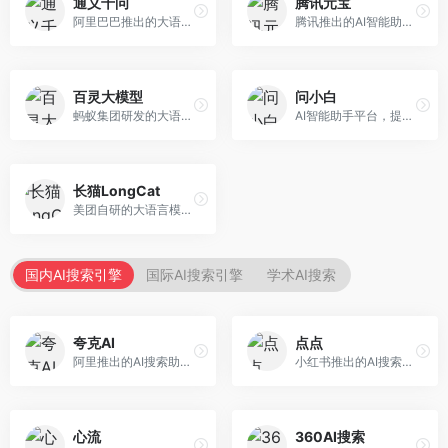
通义千问
腾讯元宝
阿里巴巴推出的大语言模型平台，提供对话问答、文档处理、图像理解、代码编写等全方位AI服务。面向企业用户和个人开发者，集成阿里云生态，支持多模态交互，企业级安全保障。
腾讯推出的AI智能助手，整合微信生态和腾讯云服务。面向普通用户和企业客户，支持文档解析、图像理解、联网搜索等功能，与腾讯产品无缝衔接，办公协作便捷。
百灵大模型
问小白
蚂蚁集团研发的大语言模型平台，专注于金融科技和企业服务。面向金融机构和企业客户，提供智能客服、风险分析、文档处理等服务，金融场景理解深入。
AI智能助手平台，提供知识问答、文本创作、文档处理等服务。面向普通用户和职场人士，操作简便，响应速度快，支持多场景应用。
长猫LongCat
美团自研的大语言模型对话平台，专注于本地生活服务场景。面向美团生态用户，提供智能推荐、服务问答等功能，本地生活知识覆盖全面。
国内AI搜索引擎
国际AI搜索引擎
学术AI搜索
夸克AI
点点
阿里推出的AI搜索助手，整合搜索与AI功能。面向年轻用户，提供智能搜索、文档处理、学习辅助等服务，与夸克生态深度整合。
小红书推出的AI搜索应用，专注于生活方式内容搜索。面向小红书用户，提供生活攻略、消费决策、内容推荐等服务，生活方式内容丰富。
心流
360AI搜索