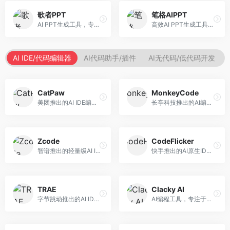
歌者PPT
笔格AIPPT
AI PPT生成工具，专注于演示文稿智能创作。面向职场人士，支持主题输入、内容生成、设计美化等功能，PPT制作效率高。
高效AI PPT生成工具，专注于演示文稿智能创作。面向职场人士，支持主题输入、内容生成、设计美化等功能，PPT制作效率高。
AI IDE/代码编辑器
AI代码助手/插件
AI无代码/低代码开发
CatPaw
MonkeyCode
美团推出的AI IDE编程工具，专注于本地开发生态。面向开发者，提供智能代码补全、代码生成、项目管理等服务，本地开发体验好。
长亭科技推出的AI编程助手，专注于安全开发。面向开发者，提供代码生成、安全检测、漏洞修复等服务，安全开发能力强。
Zcode
CodeFlicker
智谱推出的轻量级AI IDE，基于GLM模型。面向开发者，提供智能代码补全、代码生成、错误检测等服务，中文编程支持好。
快手推出的AI原生IDE，专注于短视频相关开发。面向快手生态开发者，提供代码生成、调试辅助等服务，与快手开发生态深度整合。
TRAE
Clacky AI
字节跳动推出的AI IDE编程工具，深度集成大模型能力。面向开发者，提供智能代码补全、代码解释、重构优化等服务，编程效率显著提升。
AI编程工具，专注于代码智能生成与优化。面向开发者，提供代码生成、代码重构、错误修复等服务，编程效率高。