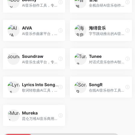
AI音乐创作工具，专注于快速音乐生成与发布。面向音乐爱好者和业余创作者，支持一键生成原创音乐，可直接发布到音乐平台，创作门槛低。
全栈自研AI音乐创作平台，支持从创作到发布的完整流程。面向独立音乐人和音乐工作室，提供作词作曲、编曲混音、音乐发布等服务，创作工具专业。
AIVA
海绵音乐
AI音乐作曲家平台，专注于古典和影视配乐创作。面向影视制作人和游戏开发者，提供原创音乐生成、配乐定制等服务，音乐风格专业，适合影视游戏配乐。
字节跳动推出的AI音乐创作平台，支持多风格音乐生成。面向内容创作者和音乐爱好者，提供歌词创作、旋律生成、编曲制作等服务，创作效率高，适合短视频配乐。
Soundraw
Tunee
AI音乐生成平台，专注于免版税音乐创作。面向视频创作者和内容制作者，提供背景音乐生成、音乐定制等服务，音乐版权清晰，适合视频配乐场景。
对话式音乐创作AI智能体，支持自然语言交互创作。面向音乐爱好者，通过对话方式完成音乐创作，交互体验友好，创作过程直观。
Lyrics Into Song AI
SongR
歌词转歌曲AI工具，支持将歌词转化为完整歌曲。面向歌词创作者和音乐爱好者，提供歌词谱曲、编曲制作等服务，歌词音乐化效率高。
在线AI音乐创作工具，支持歌词与旋律一体化生成。面向内容创作者和音乐爱好者，提供歌词创作、旋律生成、音乐制作等服务，操作简便，创作速度快。
Mureka
昆仑万维AI音乐商用创作平台，专注于商业音乐授权。面向企业和商业用户，提供版权音乐生成、商用授权等服务，音乐版权清晰，商业应用安全。