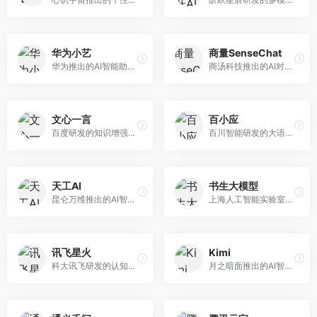
华为小艺
商量SenseChat
华为推出的AI智能助手网页端，深度整合鸿蒙生态和华为云服务。面向华为设备用户，支持语音交互、智能问答、设备控制等功能，与华为硬件生态无缝衔接。
商汤科技推出的AI对话平台，结合计算机视觉和自然语言处理技术。面向企业用户和开发者，支持多模态交互，视觉理解能力强，适合智能客服和内容创作场景。
文心一言
百小应
百度研发的知识增强大语言模型，深度融合百度知识图谱和搜索能力。面向中文用户，提供知识问答、文本创作、逻辑推理等服务，中文语境理解准确，知识覆盖面广。
百川智能研发的大语言模型助手，专注于中文理解和生成。面向中文用户，提供知识问答、文本创作、代码辅助等服务，模型参数规模大，中文表达流畅自然。
天工AI
书生大模型
昆仑万维推出的AI智能助手，集成搜索、对话、创作等多种能力。面向普通用户和内容创作者，支持联网搜索、文本生成、图像理解等功能，响应速度快，免费使用。
上海人工智能实验室研发的开源大模型系列，支持多尺度和多模态。面向研究机构和开发者，开源生态完善，学术研究背景深厚，适合科研和定制开发。
讯飞星火
Kimi
科大讯飞研发的认知智能大模型，深度融合语音识别和自然语言处理技术。面向企业用户和教育领域，提供语音交互、文档处理、代码生成等服务，中文语音识别准确率高。
月之暗面推出的AI智能助手，核心优势在于超长文本处理能力，支持20万字以上文档分析。面向学术研究者、职场人士和内容创作者，提供文档解读、PPT生成、联网搜索等综合服务。