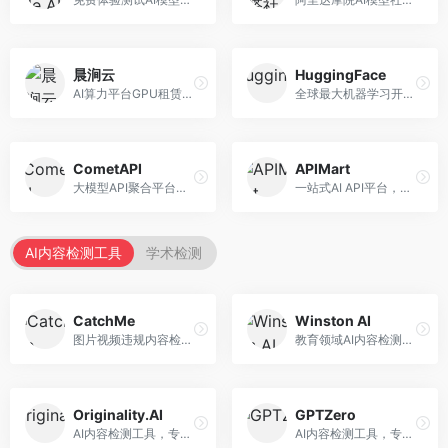
晨涧云
HuggingFace
AI算力平台GPU租赁服务，专注于弹性算力。面向开发者和研究者，提供GPU租赁、弹性调度、成本优化等服务，算力灵活。
全球最大机器学习开源社区，整合模型库与开发工具。面向AI研究者和开发者，提供开源模型、数据集、开发工具等资源，开源生态最完善。
CometAPI
APIMart
大模型API聚合平台，整合多种AI模型服务。面向开发者，提供统一接口、模型切换、监控分析等服务，API管理便捷。
一站式AI API平台，整合多种AI服务。面向开发者，提供模型API、图像处理、语音识别等服务，API种类丰富。
AI内容检测工具
学术检测
CatchMe
Winston AI
图片视频违规内容检测平台，专注于视觉内容安全。面向内容平台，提供图片审核、视频审核、直播监控等服务，视觉检测专业。
教育领域AI内容检测平台，专注于学术诚信。面向教育机构，提供AI内容检测、抄袭检测、报告生成等服务，教育适配性强。
Originality.AI
GPTZero
AI内容检测工具，专注于内容原创性验证。面向内容创作者和出版商，提供AI检测、抄袭检测、批量分析等服务，检测精度高。
AI内容检测工具，专注于AI生成文本识别。面向教育工作者和出版商，提供文本检测、批量分析、API接口等服务，检测准确率高。