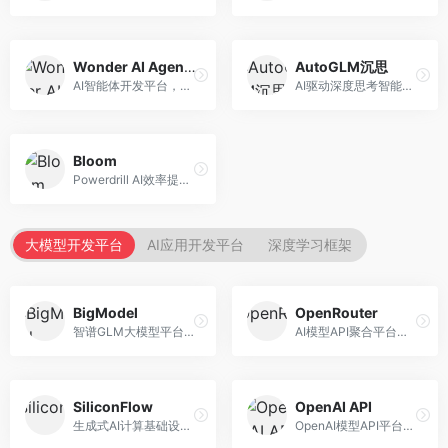
Wonder AI Agents
AutoGLM沉思
AI智能体开发平台，专注于低代码智能体创建。面向开发者，提供可视化开发、模板库、部署服务等功能，开发门槛低。
AI驱动深度思考智能体，专注于复杂推理任务。面向高级用户，提供深度分析、逻辑推理、决策支持等服务，推理能力强。
Bloom
Powerdrill AI效率提升平台，专注于企业智能化。面向企业用户，提供智能体创建、流程自动化、数据分析等服务，企业效率提升显著。
大模型开发平台
AI应用开发平台
深度学习框架
BigModel
OpenRouter
智谱GLM大模型平台，提供API调用与模型服务。面向开发者和企业用户，提供GLM系列模型API、微调服务、应用开发工具等，开源生态完善。
AI模型API聚合平台，整合多种主流大模型。面向开发者，提供统一API接口、模型对比、成本优化等服务，模型选择灵活。
SiliconFlow
OpenAI API
生成式AI计算基础设施平台，专注于模型推理服务。面向开发者和企业，提供多模型API、高性能推理、成本优化等服务，推理性价比高。
OpenAI模型API平台，提供GPT系列模型服务。面向开发者，提供模型API、微调服务、Assistants API等，是AI开发领域的基础设施。