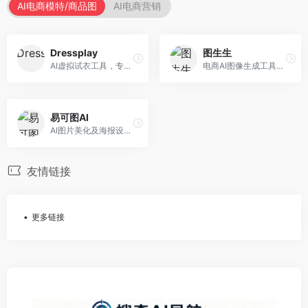
AI电商模特/商品图
AI电商营销
Dressplay
图生生
AI虚拟试衣工具，专注于服装电商体验。面向服装电商，提供虚拟试穿、尺码推荐、穿搭建议等服务，试衣体验真实。
电商AI图像生成工具，专注于商品图创作。面向电商卖家，提供商品图生成、背景替换、批量处理等服务，商品图质量高。
易可图AI
AI图片美化及海报设计平台，专注于电商视觉设计。面向电商卖家，提供图片美化、海报设计、营销素材等服务，设计效率高。
友情链接
更多链接