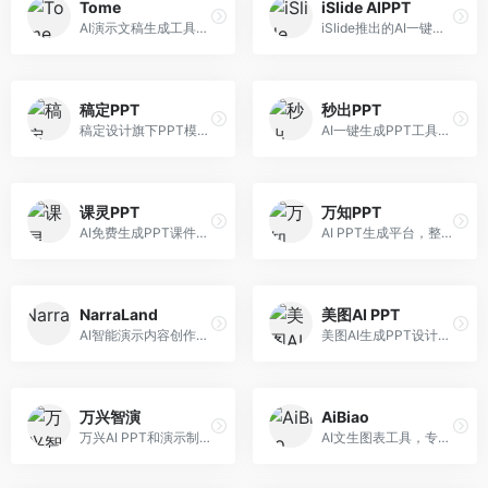
Tome
iSlide AIPPT
AI演示文稿生成工具，专注于故事化演示创作。面向创业者和营销人员，提供故事叙述、视觉设计、内容生成等服务，演示文稿叙事性强。
iSlide推出的AI一键设计精美PPT工具。面向PPT设计用户，提供模板库、内容生成、设计优化等服务，与iSlide插件深度整合。
稿定PPT
秒出PPT
稿定设计旗下PPT模板资源库，整合AI生成功能。面向设计师和职场人士，提供海量PPT模板、AI内容生成等服务，模板质量高。
AI一键生成PPT工具，专注于快速演示文稿制作。面向职场人士，支持主题输入、内容生成、模板套用等功能，PPT生成速度快，适合紧急制作场景。
课灵PPT
万知PPT
AI免费生成PPT课件平台，专注于教育场景。面向教师和教育工作者，提供课件生成、教学设计、模板选择等服务，教育适配性强。
AI PPT生成平台，整合知识库与创作功能。面向职场人士，支持内容检索、PPT生成、设计优化等服务，知识整合能力强。
NarraLand
美图AI PPT
AI智能演示内容创作平台，专注于叙事演示。面向内容创作者，提供故事创作、演示生成、动画设计等服务，演示内容生动有趣。
美图AI生成PPT设计工具，整合图像处理能力。面向设计师和职场人士，提供PPT生成、图片美化、设计优化等服务，视觉设计美观。
万兴智演
AiBiao
万兴AI PPT和演示制作软件，整合视频演示功能。面向职场人士和教育工作者，提供PPT生成、演示录制、视频制作等服务，演示功能完善。
AI文生图表工具，专注于数据可视化展示。面向数据分析师和职场人士，提供图表生成、数据可视化、PPT嵌入等服务，数据展示专业。