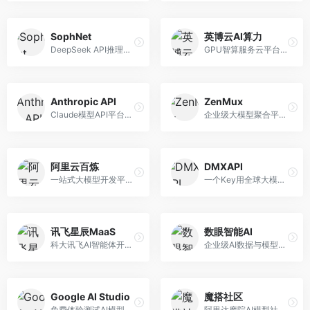
SophNet
英博云AI算力
DeepSeek API推理平台，专注于DeepSeek模型服务。面向开发者，提供DeepSeek模型API、高性能推理、低成本服务，推理效率高。
GPU智算服务云平台，专注于AI算力租赁。面向AI研究者和企业，提供GPU租赁、模型训练、推理服务等，算力资源丰富。
Anthropic API
ZenMux
Claude模型API平台，专注于安全可靠的AI服务。面向开发者，提供Claude系列模型API、安全特性、企业级服务等，API质量高。
企业级大模型聚合平台，专注于企业AI服务。面向企业用户，提供多模型管理、安全合规、成本优化等服务，企业级功能完善。
阿里云百炼
DMXAPI
一站式大模型开发平台，深度整合阿里云服务。面向企业开发者和AI团队，提供模型训练、微调、部署、应用开发等全流程服务，企业级功能完善。
一个Key用全球大模型的聚合平台。面向开发者，提供多模型统一API、简化接入、成本控制等服务，接入便捷。
讯飞星辰MaaS
数眼智能AI
科大讯飞AI智能体开发平台，专注于企业级模型服务。面向企业用户，提供模型调用、智能体创建、行业解决方案等服务，中文能力突出。
企业级AI数据与模型服务平台，专注于数据驱动AI。面向企业用户，提供数据管理、模型训练、部署服务等，数据治理能力强。
Google AI Studio
魔搭社区
免费体验测试AI模型的平台，深度整合Google生态。面向开发者和研究者，提供Gemini模型体验、API密钥管理、提示词测试等服务，免费使用。
阿里达摩院AI模型社区，专注于中文AI生态。面向中文开发者，提供开源模型、数据集、开发工具等资源，中文模型丰富。