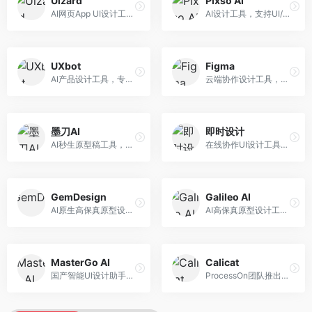
Uizard
Pixso AI
AI网页App UI设计工具，专注于快速界面生成。面向产品经理和设计师，提供线框图转UI、界面生成、设计优化等服务，设计速度快。
AI设计工具，支持UI/UX设计全流程。面向设计师和产品团队，提供界面生成、设计优化、协作评审等服务，国产替代方案，团队协作便捷。
UXbot
Figma
AI产品设计工具，专注于用户体验优化。面向UX设计师，提供用户研究、设计建议、可用性测试等服务，UX设计支持完善。
云端协作设计工具，整合AI设计辅助功能。面向UI/UX设计师和产品团队，提供界面设计、原型制作、团队协作等服务，协作功能强大，是UI设计领域的标杆产品。
墨刀AI
即时设计
AI秒生原型稿工具，专注于快速原型设计。面向产品经理和设计师，提供原型生成、交互设计、团队协作等服务，原型制作效率高。
在线协作UI设计工具，整合AI设计功能。面向设计师和产品团队，提供界面设计、原型制作、设计资源库等服务，国产协作设计平台。
GemDesign
Galileo AI
AI原生高保真原型设计工具，专注于智能设计生成。面向设计师，提供界面生成、设计优化、原型制作等服务，设计自动化程度高。
AI高保真原型设计工具，专注于UI界面生成。面向设计师和产品团队，提供界面生成、交互设计、设计优化等服务，界面质量高。
MasterGo AI
Calicat
国产智能UI设计助手，专注于界面设计自动化。面向UI设计师，提供界面生成、组件设计、设计系统构建等服务，中文用户适配性好。
ProcessOn团队推出的产设研协作平台，整合设计与协作功能。面向产品团队，提供设计协作、文档管理、团队沟通等服务，产研协作便捷。