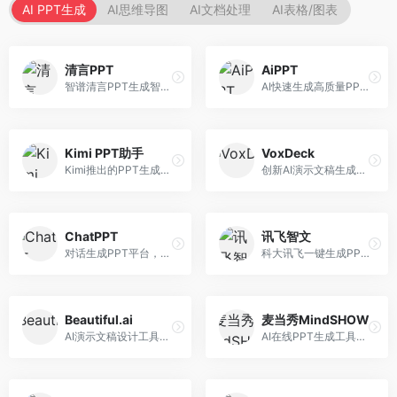
AI PPT生成
AI思维导图
AI文档处理
AI表格/图表
清言PPT
AiPPT
智谱清言PPT生成智能体，基于GLM大模型。面向智谱用户，支持对话生成PPT、内容优化等服务，与智谱生态深度整合。
AI快速生成高质量PPT平台，支持主题定制。面向职场人士和学生，提供一键生成、模板选择、内容优化等服务，PPT制作速度快，设计质量高。
Kimi PPT助手
VoxDeck
Kimi推出的PPT生成智能体，整合长文本处理能力。面向职场人士和学生，支持文档解析、PPT生成、内容优化等服务，与Kimi生态深度整合。
创新AI演示文稿生成工具，支持语音交互创作。面向职场人士，支持语音输入、PPT生成、内容优化等功能，语音创作体验便捷。
ChatPPT
讯飞智文
对话生成PPT平台，支持自然语言交互创作。面向职场人士和教育工作者，通过对话方式完成PPT制作，交互体验友好，创作过程直观。
科大讯飞一键生成PPT和Word工具，整合语音技术。面向职场人士，支持语音输入、文档生成、格式调整等功能，办公效率显著提升。
Beautiful.ai
麦当秀MindSHOW
AI演示文稿设计工具，专注于自动化设计排版。面向职场人士，提供智能排版、模板选择、设计优化等服务，设计美观度高。
AI在线PPT生成工具，支持思维导图转PPT。面向职场人士，提供思维导图导入、PPT生成、模板选择等服务，思维导图转PPT效率高。