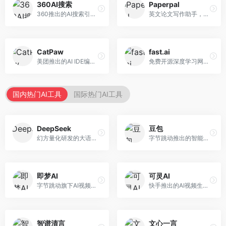
360AI搜索
Paperpal
360推出的AI搜索引擎，专注于安全智能搜索。面向普通用户，提供智能问答、网页搜索、内容整理等服务，安全防护能力强。
英文论文写作助手，专注于学术英语润色。面向需要发表国际期刊的研究者，提供语法检查、学术表达优化、格式规范等服务，英语表达地道专业。
CatPaw
fast.ai
美团推出的AI IDE编程工具，专注于本地开发生态。面向开发者，提供智能代码补全、代码生成、项目管理等服务，本地开发体验好。
免费开源深度学习网站，专注于实用AI教学。面向开发者，提供免费深度学习课程、实战项目、代码库等资源，学习门槛低。
国内热门AI工具
国际热门AI工具
DeepSeek
豆包
幻方量化研发的大语言模型平台，专注于深度推理和代码生成能力。面向开发者、研究人员和技术爱好者，提供强大的逻辑推理和数学计算功能，开源生态完善，API接口友好。
字节跳动推出的智能对话助手平台，提供文本创作、知识问答、英语学习等多种AI服务。面向普通用户和内容创作者，支持多轮对话和文件解析，免费使用，响应速度快，中文理解能力强。
即梦AI
可灵AI
字节跳动旗下AI视频创作平台，支持多模态内容生成。面向内容创作者和营销人员，提供文生视频、图生视频、智能剪辑等功能，中文理解能力强，创作效率高。
快手推出的AI视频生成平台，支持文生视频和图生视频，可生成长达2分钟的高质量视频内容。面向短视频创作者和营销人员，操作简便，生成效果逼真，适合商业推广和创意表达。
智谱清言
文心一言