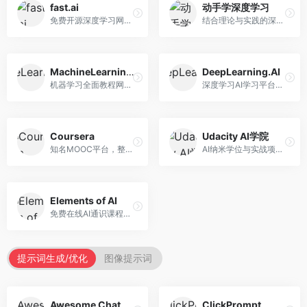
fast.ai
动手学深度学习
免费开源深度学习网站，专注于实用AI教学。面向开发者，提供免费深度学习课程、实战项目、代码库等资源，学习门槛低。
结合理论与实践的深度学习教材，专注于代码驱动学习。面向学生和开发者，提供深度学习理论、代码实现、练习题等资源，学习体验好。
MachineLearningMastery
DeepLearning.AI
机器学习全面教程网站，专注于实用技能教学。面向开发者，提供机器学习算法、Python实现、项目实战等教程，实用性强。
深度学习AI学习平台，由吴恩达创立。面向AI学习者，提供深度学习专项课程、AI新闻、技术社区等资源，课程质量权威。
Coursera
Udacity AI学院
知名MOOC平台，整合全球顶尖大学课程资源。面向学习者，提供AI、机器学习、深度学习等课程，证书认可度高，课程质量专业。
AI纳米学位与实战项目平台，专注于职业导向学习。面向AI从业者，提供机器学习、深度学习、计算机视觉等纳米学位，项目实战性强。
Elements of AI
免费在线AI通识课程，专注于AI基础知识普及。面向普通大众，提供AI概念、原理、应用等入门知识，语言通俗易懂。
提示词生成/优化
图像提示词
Awesome ChatGPT Prompts
ClickPrompt