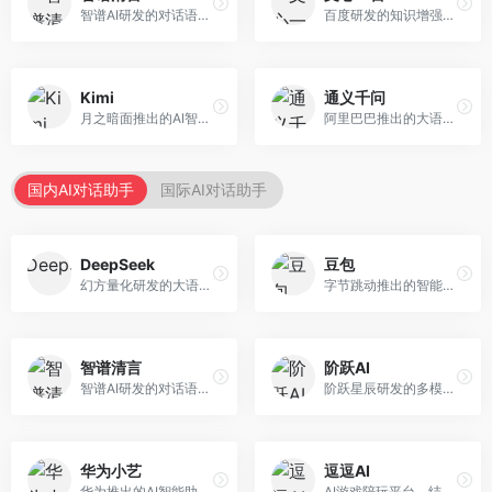
智谱AI研发的对话语言模型，支持中英双语交互。面向中文用户和开发者，提供知识问答、代码编写、文档解读等服务，开源生态完善，学术研究背景深厚。
百度研发的知识增强大语言模型，深度融合百度知识图谱和搜索能力。面向中文用户，提供知识问答、文本创作、逻辑推理等服务，中文语境理解准确，知识覆盖面广。
Kimi
通义千问
月之暗面推出的AI智能助手，核心优势在于超长文本处理能力，支持20万字以上文档分析。面向学术研究者、职场人士和内容创作者，提供文档解读、PPT生成、联网搜索等综合服务。
阿里巴巴推出的大语言模型平台，提供对话问答、文档处理、图像理解、代码编写等全方位AI服务。面向企业用户和个人开发者，集成阿里云生态，支持多模态交互，企业级安全保障。
国内AI对话助手
国际AI对话助手
DeepSeek
豆包
幻方量化研发的大语言模型平台，专注于深度推理和代码生成能力。面向开发者、研究人员和技术爱好者，提供强大的逻辑推理和数学计算功能，开源生态完善，API接口友好。
字节跳动推出的智能对话助手平台，提供文本创作、知识问答、英语学习等多种AI服务。面向普通用户和内容创作者，支持多轮对话和文件解析，免费使用，响应速度快，中文理解能力强。
智谱清言
阶跃AI
智谱AI研发的对话语言模型，支持中英双语交互。面向中文用户和开发者，提供知识问答、代码编写、文档解读等服务，开源生态完善，学术研究背景深厚。
阶跃星辰研发的多模态大模型平台，支持文本、图像、视频的综合理解与生成。面向创作者和企业客户，提供内容创作、智能分析等服务，多模态能力突出。
华为小艺
逗逗AI
华为推出的AI智能助手网页端，深度整合鸿蒙生态和华为云服务。面向华为设备用户，支持语音交互、智能问答、设备控制等功能，与华为硬件生态无缝衔接。
AI游戏陪玩平台，结合游戏理解和自然语言交互技术。面向游戏玩家，提供游戏攻略、陪玩互动、社交聊天等服务，游戏知识丰富，互动体验有趣。