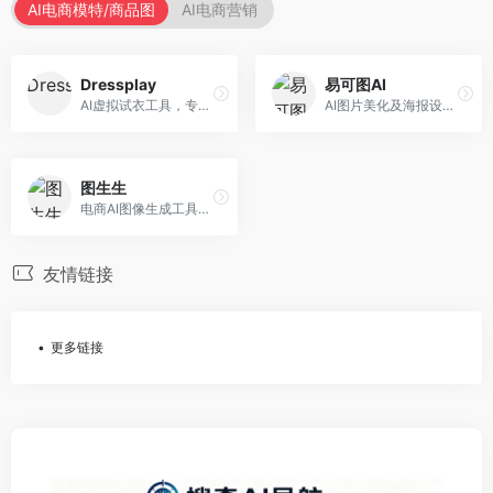
AI电商模特/商品图
AI电商营销
Dressplay
易可图AI
AI虚拟试衣工具，专注于服装电商体验。面向服装电商，提供虚拟试穿、尺码推荐、穿搭建议等服务，试衣体验真实。
AI图片美化及海报设计平台，专注于电商视觉设计。面向电商卖家，提供图片美化、海报设计、营销素材等服务，设计效率高。
图生生
电商AI图像生成工具，专注于商品图创作。面向电商卖家，提供商品图生成、背景替换、批量处理等服务，商品图质量高。
友情链接
更多链接