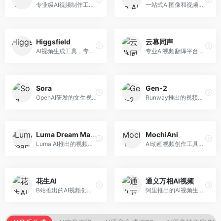
专业级AI视频制作工具，支持视频生成与编辑。面向影视制作人和创意工作者，提供文生视频、视频编辑、绿幕抠像等专业功能，视频处理能力强，适合专业创作场景。
一站式AI图像和视频创作平台，整合多种生成工具。面向内容创作者，提供文生图、文生视频、视频编辑等服务，创作工具全面，一站式体验便捷。
Higgsfield
云幕同声
AI视频生成工具，专注于高质量视频内容创作。面向视频创作者和营销人员，支持文生视频、视频编辑等功能，视频效果逼真，适合商业应用。
专业AI视频翻译平台，支持视频多语言配音和字幕生成。面向跨境电商和内容出海从业者，提供视频翻译、配音、字幕生成等服务，多语言支持完善。
Sora
Gen-2
OpenAI研发的文生视频大模型，可根据文字描述生成长达60秒的高清视频。面向影视创作者、广告从业者和内容生产者，视频连贯性强，物理世界理解准确，代表了AI视频生成的最高水平。
Runway推出的视频生成模型，专注于文生视频和视频风格转换。面向影视制作人和创意工作者，支持文本到视频、图像到视频等多种生成模式，视频质量专业级。
Luma Dream Machine
MochiAni
Luma AI推出的视频生成工具，专注于高质量视频创作。面向影视创作者和内容生产者，支持文生视频、图生视频，视频质量高，物理运动流畅自然。
AI动画视频创作工具，专注于动画内容生成。面向动画创作者和二次元内容生产者，支持动画风格视频生成，动画效果流畅，适合动漫内容创作。
花生AI
通义万相AI视频
B站推出的AI视频创作工具，专注于短视频内容生成。面向B站创作者，支持视频生成、视频编辑等功能，与B站平台深度整合，创作效率高。
阿里推出的AI视频生成服务，整合图像与视频创作能力。面向电商和营销从业者，支持商品视频生成、营销视频制作等服务，商业应用场景丰富。