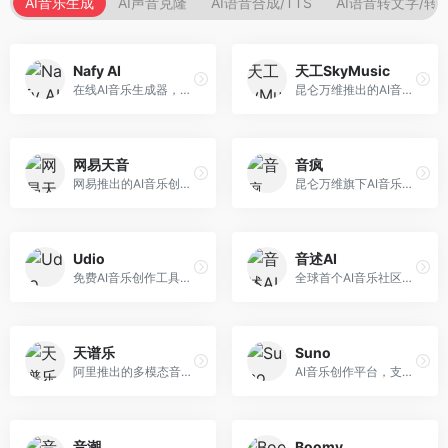
AI音乐生成
AI声音克隆
AI语音合成/TTS
AI语音转文字/转
Nafy AI
天工SkyMusic
在线AI音乐生成器，专注于快速音乐创作。面向内容创作者，支持多种风格音乐生成，操作简便，生成速度快，适合快速配乐需求。
昆仑万维推出的AI音乐创作平台，基于天工大模型。面向音乐创作者，支持歌词生成、旋律创作、音乐编曲等服务，中文音乐创作能力强。
网易天音
音疯
网易推出的AI音乐创作工具，支持作词、作曲与编曲。面向音乐爱好者和独立音乐人，提供歌词生成、旋律创作、编曲制作等服务，与网易云音乐生态深度整合。
昆仑万维旗下AI音乐创作平台，专注于音乐内容生成。面向音乐爱好者和内容创作者，提供多种风格音乐生成，操作简便，创作速度快。
Udio
音述AI
免费AI音乐创作工具，专注于高质量音乐生成。面向音乐创作者和内容制作者，支持多种音乐风格生成，音质专业，创作自由度高，适合专业音乐制作场景。
全球首个AI音乐社区平台，整合创作与分享功能。面向音乐创作者和爱好者，提供音乐创作、作品分享、社区交流等服务，社区氛围活跃。
天谱乐
Suno
阿里推出的多模态音乐生成平台，整合音频与文本理解能力。面向内容创作者，支持歌词生成、旋律创作、音乐编辑等服务，与阿里生态深度整合。
AI音乐创作平台，支持通过文字描述生成完整歌曲，包含歌词、旋律和人声。面向音乐爱好者、内容创作者和独立音乐人，操作门槛低，创作速度快，支持多种音乐风格，为音乐创作带来全新可能。
音潮
Boomy