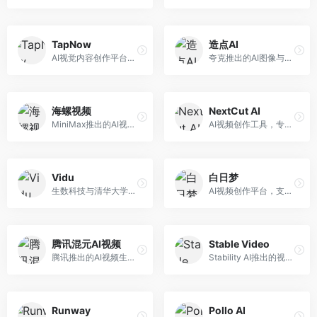
TapNow
造点AI
AI视觉内容创作平台，整合图像与视频生成能力。面向内容创作者，提供文生图、文生视频、智能编辑等服务，创作工具丰富，一站式体验便捷。
夸克推出的AI图像与视频创作平台。面向普通用户和内容创作者，提供文生图、文生视频等功能，操作简便，与夸克生态深度整合。
海螺视频
NextCut AI
MiniMax推出的AI视频生成工具，支持高质量视频创作。面向内容创作者，提供文生视频、视频编辑等功能，生成速度快，视频效果自然流畅。
AI视频创作工具，专注于智能剪辑和视频生成。面向视频创作者，提供智能剪辑、视频生成、特效添加等功能，剪辑效率高，适合快节奏内容生产。
Vidu
白日梦
生数科技与清华大学联合研发的AI视频生成大模型。面向视频创作者和内容生产者，支持文生视频、图生视频，视频质量高，物理运动理解准确，国产视频生成领先工具。
AI视频创作平台，支持生成长达50分钟的长视频内容。面向长视频创作者和内容生产者，支持故事视频生成、视频编辑等功能，适合叙事性内容创作。
腾讯混元AI视频
Stable Video
腾讯推出的AI视频生成工具，基于混元大模型。面向腾讯生态用户和内容创作者，支持文生视频、视频编辑等功能，与腾讯产品生态深度整合。
Stability AI推出的视频生成模型，开源可部署。面向开发者和专业创作者，支持视频生成、视频编辑等功能，开源生态完善，定制化程度高。
Runway
Pollo AI