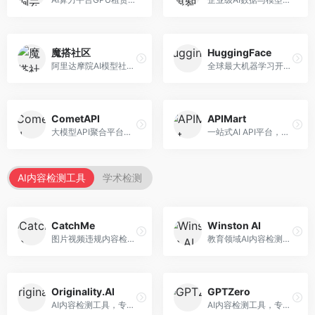
魔搭社区
HuggingFace
阿里达摩院AI模型社区，专注于中文AI生态。面向中文开发者，提供开源模型、数据集、开发工具等资源，中文模型丰富。
全球最大机器学习开源社区，整合模型库与开发工具。面向AI研究者和开发者，提供开源模型、数据集、开发工具等资源，开源生态最完善。
CometAPI
APIMart
大模型API聚合平台，整合多种AI模型服务。面向开发者，提供统一接口、模型切换、监控分析等服务，API管理便捷。
一站式AI API平台，整合多种AI服务。面向开发者，提供模型API、图像处理、语音识别等服务，API种类丰富。
AI内容检测工具
学术检测
CatchMe
Winston AI
图片视频违规内容检测平台，专注于视觉内容安全。面向内容平台，提供图片审核、视频审核、直播监控等服务，视觉检测专业。
教育领域AI内容检测平台，专注于学术诚信。面向教育机构，提供AI内容检测、抄袭检测、报告生成等服务，教育适配性强。
Originality.AI
GPTZero
AI内容检测工具，专注于内容原创性验证。面向内容创作者和出版商，提供AI检测、抄袭检测、批量分析等服务，检测精度高。
AI内容检测工具，专注于AI生成文本识别。面向教育工作者和出版商，提供文本检测、批量分析、API接口等服务，检测准确率高。