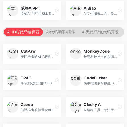
笔格AIPPT
AiBiao
高效AI PPT生成工具，专注于演示文稿智能创作。面向职场人士，支持主题输入、内容生成、设计美化等功能，PPT制作效率高。
AI文生图表工具，专注于数据可视化展示。面向数据分析师和职场人士，提供图表生成、数据可视化、PPT嵌入等服务，数据展示专业。
AI IDE/代码编辑器
AI代码助手/插件
AI无代码/低代码开发
CatPaw
MonkeyCode
美团推出的AI IDE编程工具，专注于本地开发生态。面向开发者，提供智能代码补全、代码生成、项目管理等服务，本地开发体验好。
长亭科技推出的AI编程助手，专注于安全开发。面向开发者，提供代码生成、安全检测、漏洞修复等服务，安全开发能力强。
TRAE
CodeFlicker
字节跳动推出的AI IDE编程工具，深度集成大模型能力。面向开发者，提供智能代码补全、代码解释、重构优化等服务，编程效率显著提升。
快手推出的AI原生IDE，专注于短视频相关开发。面向快手生态开发者，提供代码生成、调试辅助等服务，与快手开发生态深度整合。
Zcode
Clacky AI
智谱推出的轻量级AI IDE，基于GLM模型。面向开发者，提供智能代码补全、代码生成、错误检测等服务，中文编程支持好。
AI编程工具，专注于代码智能生成与优化。面向开发者，提供代码生成、代码重构、错误修复等服务，编程效率高。