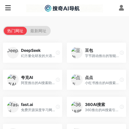
热门网址
最新网址
DeepSeek
豆包
幻方量化研发的大语言模型平台，专注于深度推理和代码生成能力。面向开发者、研究人员和技术爱好者，提供强大的逻辑推理和数学计算功能，开源生态完善，API接口友好。
字节跳动推出的智能对话助手平台，提供文本创作、知识问答、英语学习等多种AI服务。面向普通用户和内容创作者，支持多轮对话和文件解析，免费使用，响应速度快，中文理解能力强。
夸克AI
点点
阿里推出的AI搜索助手，整合搜索与AI功能。面向年轻用户，提供智能搜索、文档处理、学习辅助等服务，与夸克生态深度整合。
小红书推出的AI搜索应用，专注于生活方式内容搜索。面向小红书用户，提供生活攻略、消费决策、内容推荐等服务，生活方式内容丰富。
fast.ai
360AI搜索
免费开源深度学习网站，专注于实用AI教学。面向开发者，提供免费深度学习课程、实战项目、代码库等资源，学习门槛低。
360推出的AI搜索引擎，专注于安全智能搜索。面向普通用户，提供智能问答、网页搜索、内容整理等服务，安全防护能力强。