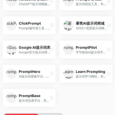
ChatGPT提示词模板库，专注于实用提示词收集。面向ChatGPT用户，提供提示词模板、使用场景、效果展示等资源，模板实用性强。
提示词优化工具，专注于提示词质量提升。面向AI用户，提供提示词优化、效果测试、版本对比等服务，提示词优化专业。
ClickPrompt
幂简AI提示词商城
Prompt编写者工具，专注于提示词创作辅助。面向提示词创作者，提供提示词编辑、测试、分享等服务，创作工具完善。
3000+优质提示词模板平台，专注于中文提示词。面向中文AI用户，提供提示词模板、分类检索、一键使用等服务，中文提示词丰富。
Google AI提示词库
PromptPilot
Google官方提示词库，专注于Gemini模型优化。面向开发者，提供官方提示词指南、最佳实践、示例代码等资源，权威性强。
字节跳动AI提示词平台，专注于提示词优化与管理。面向AI用户，提供提示词优化、效果测试、团队协作等服务，企业级功能完善。
PromptHero
Learn Prompting
AI提示词搜索平台，整合多种AI工具提示词资源。面向AI创作者，提供提示词搜索、模板库、社区分享等服务，提示词资源丰富。
提示词学习网站，专注于提示词工程教育。面向AI学习者，提供提示词教程、最佳实践、案例研究等资源，教学内容系统。
PromptBase
提示词交易平台，专注于高质量提示词买卖。面向AI创作者，提供提示词交易、模板购买、创作者收益等服务，提示词质量高。