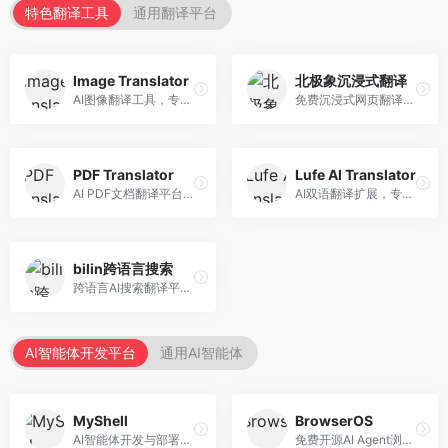
特色翻译工具
通用翻译平台
Image Translator
北极象沉浸式翻译
AI图像翻译工具，专注于图片文字翻译。面向设计师和电商从业者，提供图片文字识别、翻译、替换等服务，图像翻译效果好。
免费沉浸式网页翻译工具，专注于阅读体验。面向普通用户，提供网页双语翻译、文档翻译等服务，免费使用，翻译质量高。
PDF Translator
Lufe AI Translator
AI PDF文档翻译平台，专注于文档本地化。面向商务人士，提供PDF翻译、格式保留、批量处理等服务，文档翻译专业。
AI双语翻译扩展，专注于浏览器翻译场景。面向外语内容阅读者，提供网页双语翻译、划词翻译等服务，浏览器集成便捷。
bilin跨语言搜索
跨语言AI搜索翻译平台，专注于信息获取。面向研究者和内容创作者，提供跨语言搜索、内容翻译、信息整合等服务，跨语言检索能力强。
AI智能体开发平台
通用AI智能体
MyShell
BrowserOS
AI智能体开发与部署平台，专注于语音交互智能体。面向开发者，提供语音智能体创建、部署服务、社区分享等功能，语音交互能力强。
免费开源AI Agent浏览器，专注于浏览器自动化。面向开发者，提供浏览器控制、任务自动化、API接口等服务，开源免费。