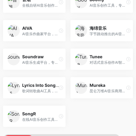
全栈自研AI音乐创作平台，支持从创作到发布的完整流程。面向独立音乐人和音乐工作室，提供作词作曲、编曲混音、音乐发布等服务，创作工具专业。
AI音乐创作工具，专注于快速音乐生成与发布。面向音乐爱好者和业余创作者，支持一键生成原创音乐，可直接发布到音乐平台，创作门槛低。
AIVA
海绵音乐
AI音乐作曲家平台，专注于古典和影视配乐创作。面向影视制作人和游戏开发者，提供原创音乐生成、配乐定制等服务，音乐风格专业，适合影视游戏配乐。
字节跳动推出的AI音乐创作平台，支持多风格音乐生成。面向内容创作者和音乐爱好者，提供歌词创作、旋律生成、编曲制作等服务，创作效率高，适合短视频配乐。
Soundraw
Tunee
AI音乐生成平台，专注于免版税音乐创作。面向视频创作者和内容制作者，提供背景音乐生成、音乐定制等服务，音乐版权清晰，适合视频配乐场景。
对话式音乐创作AI智能体，支持自然语言交互创作。面向音乐爱好者，通过对话方式完成音乐创作，交互体验友好，创作过程直观。
Lyrics Into Song AI
Mureka
歌词转歌曲AI工具，支持将歌词转化为完整歌曲。面向歌词创作者和音乐爱好者，提供歌词谱曲、编曲制作等服务，歌词音乐化效率高。
昆仑万维AI音乐商用创作平台，专注于商业音乐授权。面向企业和商业用户，提供版权音乐生成、商用授权等服务，音乐版权清晰，商业应用安全。
SongR
在线AI音乐创作工具，支持歌词与旋律一体化生成。面向内容创作者和音乐爱好者，提供歌词创作、旋律生成、音乐制作等服务，操作简便，创作速度快。