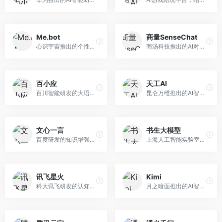
Me.bot
商量SenseChat
心识宇宙推出的个性化AI伴侣，专注于情感交互和个人助理服务。面向个人用户，支持日程管理、情感陪伴、知识问答等功能，交互体验人性化。
商汤科技推出的AI对话平台，结合计算机视觉和自然语言处理技术。面向企业用户和开发者，支持多模态交互，视觉理解能力强，适合智能客服和内容创作场景。
百小应
天工AI
百川智能研发的大语言模型助手，专注于中文理解和生成。面向中文用户，提供知识问答、文本创作、代码辅助等服务，模型参数规模大，中文表达流畅自然。
昆仑万维推出的AI智能助手，集成搜索、对话、创作等多种能力。面向普通用户和内容创作者，支持联网搜索、文本生成、图像理解等功能，响应速度快，免费使用。
文心一言
书生大模型
百度研发的知识增强大语言模型，深度融合百度知识图谱和搜索能力。面向中文用户，提供知识问答、文本创作、逻辑推理等服务，中文语境理解准确，知识覆盖面广。
上海人工智能实验室研发的开源大模型系列，支持多尺度和多模态。面向研究机构和开发者，开源生态完善，学术研究背景深厚，适合科研和定制开发。
讯飞星火
Kimi
科大讯飞研发的认知智能大模型，深度融合语音识别和自然语言处理技术。面向企业用户和教育领域，提供语音交互、文档处理、代码生成等服务，中文语音识别准确率高。
月之暗面推出的AI智能助手，核心优势在于超长文本处理能力，支持20万字以上文档分析。面向学术研究者、职场人士和内容创作者，提供文档解读、PPT生成、联网搜索等综合服务。