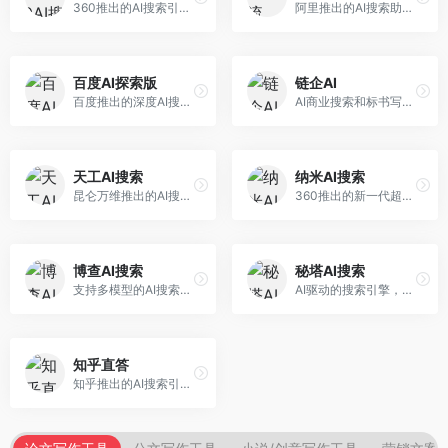
360推出的AI搜索引擎，专注于安全智能搜索。面向普通用户，提供智能问答、网页搜索、内容整理等服务，安全防护能力强。
阿里推出的AI搜索助手，专注于智能信息获取。面向普通用户，提供智能搜索、内容整理、知识问答等服务，与阿里生态深度整合。
百度AI探索版
链企AI
百度推出的深度AI搜索引擎，整合百度知识图谱。面向中文用户，提供智能问答、知识探索、内容生成等服务，知识覆盖面广。
AI商业搜索和标书写作工具，专注于企业服务场景。面向企业用户，提供商业信息搜索、标书生成、企业分析等服务，商业信息专业。
天工AI搜索
纳米AI搜索
昆仑万维推出的AI搜索引擎，整合大模型与搜索能力。面向普通用户，提供智能问答、深度搜索、内容整理等服务，中文搜索体验好。
360推出的新一代超级AI搜索，深度整合360搜索资源。面向普通用户，提供智能问答、多模态搜索、内容生成等服务，安全可靠。
博查AI搜索
秘塔AI搜索
支持多模型的AI搜索引擎，整合多种大模型能力。面向AI爱好者，提供多模型搜索、答案对比、深度分析等服务，模型选择灵活。
AI驱动的搜索引擎，专注于无广告直达结果。面向研究者和信息获取需求者，提供深度搜索、来源标注、答案整理等服务，搜索结果干净准确，信息可信度高。
知乎直答
知乎推出的AI搜索引擎，专注于知识问答场景。面向知识获取者，提供知乎内容搜索、智能问答、知识整理等服务，专业知识丰富。