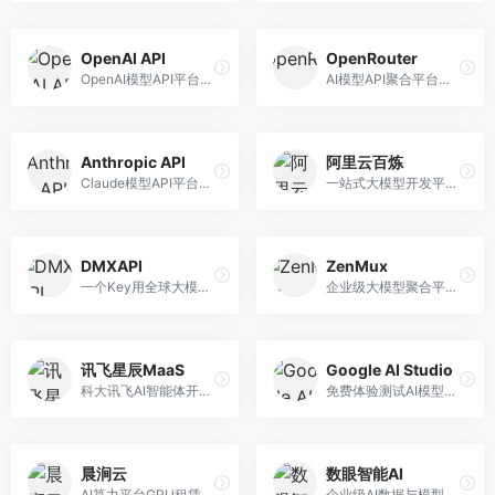
OpenAI API
OpenRouter
OpenAI模型API平台，提供GPT系列模型服务。面向开发者，提供模型API、微调服务、Assistants API等，是AI开发领域的基础设施。
AI模型API聚合平台，整合多种主流大模型。面向开发者，提供统一API接口、模型对比、成本优化等服务，模型选择灵活。
Anthropic API
阿里云百炼
Claude模型API平台，专注于安全可靠的AI服务。面向开发者，提供Claude系列模型API、安全特性、企业级服务等，API质量高。
一站式大模型开发平台，深度整合阿里云服务。面向企业开发者和AI团队，提供模型训练、微调、部署、应用开发等全流程服务，企业级功能完善。
DMXAPI
ZenMux
一个Key用全球大模型的聚合平台。面向开发者，提供多模型统一API、简化接入、成本控制等服务，接入便捷。
企业级大模型聚合平台，专注于企业AI服务。面向企业用户，提供多模型管理、安全合规、成本优化等服务，企业级功能完善。
讯飞星辰MaaS
Google AI Studio
科大讯飞AI智能体开发平台，专注于企业级模型服务。面向企业用户，提供模型调用、智能体创建、行业解决方案等服务，中文能力突出。
免费体验测试AI模型的平台，深度整合Google生态。面向开发者和研究者，提供Gemini模型体验、API密钥管理、提示词测试等服务，免费使用。
晨涧云
数眼智能AI
AI算力平台GPU租赁服务，专注于弹性算力。面向开发者和研究者，提供GPU租赁、弹性调度、成本优化等服务，算力灵活。
企业级AI数据与模型服务平台，专注于数据驱动AI。面向企业用户，提供数据管理、模型训练、部署服务等，数据治理能力强。