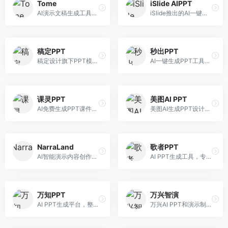
Tome
iSlide AIPPT
AI演示文稿生成工具，专注于故事化演示创作。面向创业者和营销人员，提供故事叙述、视觉设计、内容生成等服务，演示文稿叙事性强。
iSlide推出的AI一键设计精美PPT工具。面向PPT设计用户，提供模板库、内容生成、设计优化等服务，与iSlide插件深度整合。
稿定PPT
秒出PPT
稿定设计旗下PPT模板资源库，整合AI生成功能。面向设计师和职场人士，提供海量PPT模板、AI内容生成等服务，模板质量高。
AI一键生成PPT工具，专注于快速演示文稿制作。面向职场人士，支持主题输入、内容生成、模板套用等功能，PPT生成速度快，适合紧急制作场景。
课灵PPT
美图AI PPT
AI免费生成PPT课件平台，专注于教育场景。面向教师和教育工作者，提供课件生成、教学设计、模板选择等服务，教育适配性强。
美图AI生成PPT设计工具，整合图像处理能力。面向设计师和职场人士，提供PPT生成、图片美化、设计优化等服务，视觉设计美观。
NarraLand
歌者PPT
AI智能演示内容创作平台，专注于叙事演示。面向内容创作者，提供故事创作、演示生成、动画设计等服务，演示内容生动有趣。
AI PPT生成工具，专注于演示文稿智能创作。面向职场人士，支持主题输入、内容生成、设计美化等功能，PPT制作效率高。
万知PPT
万兴智演
AI PPT生成平台，整合知识库与创作功能。面向职场人士，支持内容检索、PPT生成、设计优化等服务，知识整合能力强。
万兴AI PPT和演示制作软件，整合视频演示功能。面向职场人士和教育工作者，提供PPT生成、演示录制、视频制作等服务，演示功能完善。