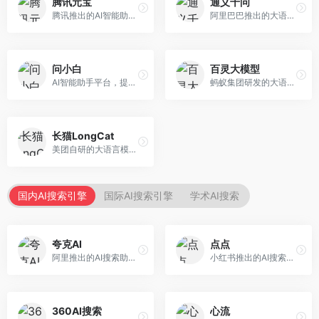
腾讯元宝
通义千问
腾讯推出的AI智能助手，整合微信生态和腾讯云服务。面向普通用户和企业客户，支持文档解析、图像理解、联网搜索等功能，与腾讯产品无缝衔接，办公协作便捷。
阿里巴巴推出的大语言模型平台，提供对话问答、文档处理、图像理解、代码编写等全方位AI服务。面向企业用户和个人开发者，集成阿里云生态，支持多模态交互，企业级安全保障。
问小白
百灵大模型
AI智能助手平台，提供知识问答、文本创作、文档处理等服务。面向普通用户和职场人士，操作简便，响应速度快，支持多场景应用。
蚂蚁集团研发的大语言模型平台，专注于金融科技和企业服务。面向金融机构和企业客户，提供智能客服、风险分析、文档处理等服务，金融场景理解深入。
长猫LongCat
美团自研的大语言模型对话平台，专注于本地生活服务场景。面向美团生态用户，提供智能推荐、服务问答等功能，本地生活知识覆盖全面。
国内AI搜索引擎
国际AI搜索引擎
学术AI搜索
夸克AI
点点
阿里推出的AI搜索助手，整合搜索与AI功能。面向年轻用户，提供智能搜索、文档处理、学习辅助等服务，与夸克生态深度整合。
小红书推出的AI搜索应用，专注于生活方式内容搜索。面向小红书用户，提供生活攻略、消费决策、内容推荐等服务，生活方式内容丰富。
360AI搜索
心流