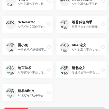
AI论文写作平台，提供无限改稿服务。面向高校学生和学术研究者，支持论文选题、大纲生成、内容撰写、查重修改等全流程服务，改稿次数不限，服务质量有保障。
AI论文写作助手平台，提供智能化的学术写作支持。面向大学生和研究人员，支持多种学科论文生成，提供参考文献管理和格式规范服务，写作效率高。
ScholarGo
维普科创助手
AI学术论文写作平台，专注于理工科领域的逻辑构建。面向理工科研究生和科研工作者，提供公式编辑、数据分析、论文结构优化等服务，理工科写作逻辑严谨。
维普推出的AI科研服务平台，整合学术资源与智能写作。面向科研人员和高校师生，提供文献检索、论文写作、查重检测等一站式服务，学术资源权威可靠。
雷小兔
66AI论文
一站式学术编辑器平台，覆盖论文写作全流程。面向高校学生和科研人员，提供选题分析、文献检索、论文生成、查重降重等服务，操作流程清晰，学术写作效率显著提升。
AI论文工具平台，专注于高质量低查重论文生成。面向大学生和研究生，提供论文写作、降重修改等服务，生成内容原创度高，查重率低。
沁言学术
清北论文
AI科研写作平台，专注于学术研究辅助。面向研究生和科研工作者，提供文献分析、研究方法指导、论文撰写等服务，学术资源丰富，研究支持全面。
专业论文写作平台，依托高校学术资源。面向本科生和研究生，提供论文指导、写作辅助、查重检测等服务，学术规范性强，适合追求高质量论文的用户。
稿易AI论文
AI论文写作助手平台，提供智能化学术写作支持。面向高校学生，支持多种论文类型生成，提供参考文献管理和格式规范服务，操作流程简单。