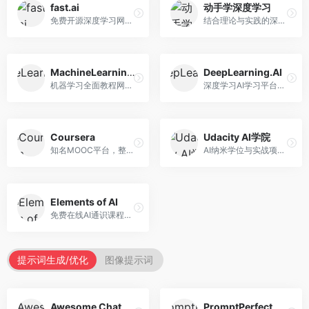
fast.ai
动手学深度学习
免费开源深度学习网站，专注于实用AI教学。面向开发者，提供免费深度学习课程、实战项目、代码库等资源，学习门槛低。
结合理论与实践的深度学习教材，专注于代码驱动学习。面向学生和开发者，提供深度学习理论、代码实现、练习题等资源，学习体验好。
MachineLearningMastery
DeepLearning.AI
机器学习全面教程网站，专注于实用技能教学。面向开发者，提供机器学习算法、Python实现、项目实战等教程，实用性强。
深度学习AI学习平台，由吴恩达创立。面向AI学习者，提供深度学习专项课程、AI新闻、技术社区等资源，课程质量权威。
Coursera
Udacity AI学院
知名MOOC平台，整合全球顶尖大学课程资源。面向学习者，提供AI、机器学习、深度学习等课程，证书认可度高，课程质量专业。
AI纳米学位与实战项目平台，专注于职业导向学习。面向AI从业者，提供机器学习、深度学习、计算机视觉等纳米学位，项目实战性强。
Elements of AI
免费在线AI通识课程，专注于AI基础知识普及。面向普通大众，提供AI概念、原理、应用等入门知识，语言通俗易懂。
提示词生成/优化
图像提示词
Awesome ChatGPT Prompts
PromptPerfect