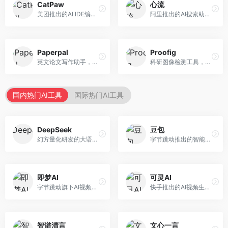
CatPaw
心流
美团推出的AI IDE编程工具，专注于本地开发生态。面向开发者，提供智能代码补全、代码生成、项目管理等服务，本地开发体验好。
阿里推出的AI搜索助手，专注于智能信息获取。面向普通用户，提供智能搜索、内容整理、知识问答等服务，与阿里生态深度整合。
Paperpal
Proofig
英文论文写作助手，专注于学术英语润色。面向需要发表国际期刊的研究者，提供语法检查、学术表达优化、格式规范等服务，英语表达地道专业。
科研图像检测工具，专注于学术图像完整性验证。面向科研人员，提供图像检测、重复分析、报告生成等服务，学术检测专业。
国内热门AI工具
国际热门AI工具
DeepSeek
豆包
幻方量化研发的大语言模型平台，专注于深度推理和代码生成能力。面向开发者、研究人员和技术爱好者，提供强大的逻辑推理和数学计算功能，开源生态完善，API接口友好。
字节跳动推出的智能对话助手平台，提供文本创作、知识问答、英语学习等多种AI服务。面向普通用户和内容创作者，支持多轮对话和文件解析，免费使用，响应速度快，中文理解能力强。
即梦AI
可灵AI
字节跳动旗下AI视频创作平台，支持多模态内容生成。面向内容创作者和营销人员，提供文生视频、图生视频、智能剪辑等功能，中文理解能力强，创作效率高。
快手推出的AI视频生成平台，支持文生视频和图生视频，可生成长达2分钟的高质量视频内容。面向短视频创作者和营销人员，操作简便，生成效果逼真，适合商业推广和创意表达。
智谱清言
文心一言