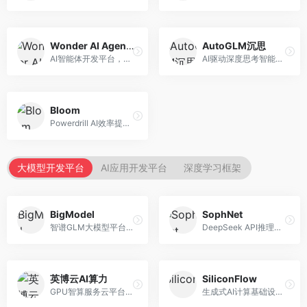
Wonder AI Agents
AutoGLM沉思
AI智能体开发平台，专注于低代码智能体创建。面向开发者，提供可视化开发、模板库、部署服务等功能，开发门槛低。
AI驱动深度思考智能体，专注于复杂推理任务。面向高级用户，提供深度分析、逻辑推理、决策支持等服务，推理能力强。
Bloom
Powerdrill AI效率提升平台，专注于企业智能化。面向企业用户，提供智能体创建、流程自动化、数据分析等服务，企业效率提升显著。
大模型开发平台
AI应用开发平台
深度学习框架
BigModel
SophNet
智谱GLM大模型平台，提供API调用与模型服务。面向开发者和企业用户，提供GLM系列模型API、微调服务、应用开发工具等，开源生态完善。
DeepSeek API推理平台，专注于DeepSeek模型服务。面向开发者，提供DeepSeek模型API、高性能推理、低成本服务，推理效率高。
英博云AI算力
SiliconFlow
GPU智算服务云平台，专注于AI算力租赁。面向AI研究者和企业，提供GPU租赁、模型训练、推理服务等，算力资源丰富。
生成式AI计算基础设施平台，专注于模型推理服务。面向开发者和企业，提供多模型API、高性能推理、成本优化等服务，推理性价比高。