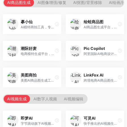
AI商品图生成
AI图像增强/修复
AI抠图/背景移除
AI绘画/
摹小仙
绘蛙商品图
AI模特商拍工具，专注于服装电商。面向服装电商卖家，提供虚拟模特试穿、商品展示图生成等服务，模特形象多样，拍摄成本低。
AI商品图生成平台，支持模特换装和场景生成。面向电商卖家，提供商品上身效果展示、场景化商品图生成等服务，电商营销效果显著。
潮际好麦
Pic Copilot
电商模特生成平台，支持AI虚拟模特创作。面向服装和配饰电商，提供模特试穿、商品展示、营销素材生成等服务，模特形象可定制。
阿里国际AI电商设计工具，专注于跨境电商。面向跨境电商卖家，提供商品图优化、营销海报生成、多语言适配等服务，海外市场适配性强。
美图商拍
LinkFox AI
美图AI商品图生成工具，整合美图生态。面向电商卖家，提供商品图美化、模特替换、场景生成等服务，移动端操作便捷。
跨境电商AI商品图生成工具。面向跨境电商卖家，支持多语言商品图生成、模特替换、场景优化等服务，适配海外电商平台需求。
AI视频生成
AI数字人视频
AI视频编辑
即梦AI
可灵AI
字节跳动旗下AI视频创作平台，支持多模态内容生成。面向内容创作者和营销人员，提供文生视频、图生视频、智能剪辑等功能，中文理解能力强，创作效率高。
快手推出的AI视频生成平台，支持文生视频和图生视频，可生成长达2分钟的高质量视频内容。面向短视频创作者和营销人员，操作简便，生成效果逼真，适合商业推广和创意表达。