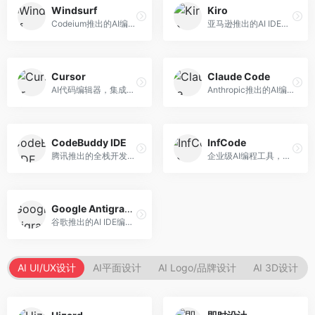
Windsurf
Kiro
Codeium推出的AI编程工具，专注于代码智能辅助。面向开发者，提供代码补全、代码生成、代码解释等服务，多语言支持完善。
亚马逊推出的AI IDE，深度整合AWS云服务。面向AWS开发者，提供代码生成、云服务集成、部署自动化等服务，与AWS生态无缝衔接。
Cursor
Claude Code
AI代码编辑器，集成GPT-4模型，专注于智能编程辅助。面向开发者，提供代码生成、代码解释、错误修复等服务，编程体验流畅，开发效率高。
Anthropic推出的AI编程工具，基于Claude模型。面向开发者，提供代码生成、代码审查、调试辅助等服务，代码质量高，推理能力强。
CodeBuddy IDE
InfCode
腾讯推出的全栈开发AI IDE，整合腾讯云服务。面向开发者，提供代码生成、调试辅助、部署服务等功能，与腾讯云生态深度整合。
企业级AI编程工具，专注于团队协作开发。面向企业开发团队，提供代码生成、代码审查、团队协作等服务，企业级功能完善。
Google Antigravity
谷歌推出的AI IDE编程智能体，整合Google Cloud服务。面向谷歌生态开发者，提供智能编程辅助、云服务集成等功能。
AI UI/UX设计
AI平面设计
AI Logo/品牌设计
AI 3D设计