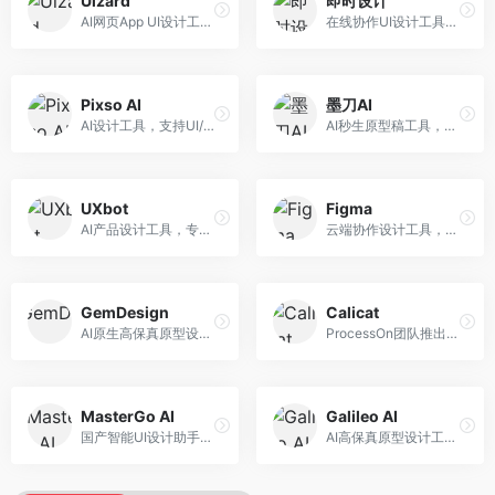
Uizard
即时设计
AI网页App UI设计工具，专注于快速界面生成。面向产品经理和设计师，提供线框图转UI、界面生成、设计优化等服务，设计速度快。
在线协作UI设计工具，整合AI设计功能。面向设计师和产品团队，提供界面设计、原型制作、设计资源库等服务，国产协作设计平台。
Pixso AI
墨刀AI
AI设计工具，支持UI/UX设计全流程。面向设计师和产品团队，提供界面生成、设计优化、协作评审等服务，国产替代方案，团队协作便捷。
AI秒生原型稿工具，专注于快速原型设计。面向产品经理和设计师，提供原型生成、交互设计、团队协作等服务，原型制作效率高。
UXbot
Figma
AI产品设计工具，专注于用户体验优化。面向UX设计师，提供用户研究、设计建议、可用性测试等服务，UX设计支持完善。
云端协作设计工具，整合AI设计辅助功能。面向UI/UX设计师和产品团队，提供界面设计、原型制作、团队协作等服务，协作功能强大，是UI设计领域的标杆产品。
GemDesign
Calicat
AI原生高保真原型设计工具，专注于智能设计生成。面向设计师，提供界面生成、设计优化、原型制作等服务，设计自动化程度高。
ProcessOn团队推出的产设研协作平台，整合设计与协作功能。面向产品团队，提供设计协作、文档管理、团队沟通等服务，产研协作便捷。
MasterGo AI
Galileo AI
国产智能UI设计助手，专注于界面设计自动化。面向UI设计师，提供界面生成、组件设计、设计系统构建等服务，中文用户适配性好。
AI高保真原型设计工具，专注于UI界面生成。面向设计师和产品团队，提供界面生成、交互设计、设计优化等服务，界面质量高。