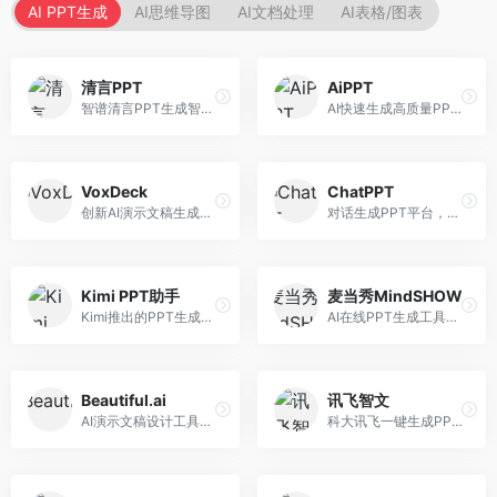
AI PPT生成
AI思维导图
AI文档处理
AI表格/图表
清言PPT
AiPPT
智谱清言PPT生成智能体，基于GLM大模型。面向智谱用户，支持对话生成PPT、内容优化等服务，与智谱生态深度整合。
AI快速生成高质量PPT平台，支持主题定制。面向职场人士和学生，提供一键生成、模板选择、内容优化等服务，PPT制作速度快，设计质量高。
VoxDeck
ChatPPT
创新AI演示文稿生成工具，支持语音交互创作。面向职场人士，支持语音输入、PPT生成、内容优化等功能，语音创作体验便捷。
对话生成PPT平台，支持自然语言交互创作。面向职场人士和教育工作者，通过对话方式完成PPT制作，交互体验友好，创作过程直观。
Kimi PPT助手
麦当秀MindSHOW
Kimi推出的PPT生成智能体，整合长文本处理能力。面向职场人士和学生，支持文档解析、PPT生成、内容优化等服务，与Kimi生态深度整合。
AI在线PPT生成工具，支持思维导图转PPT。面向职场人士，提供思维导图导入、PPT生成、模板选择等服务，思维导图转PPT效率高。
Beautiful.ai
讯飞智文
AI演示文稿设计工具，专注于自动化设计排版。面向职场人士，提供智能排版、模板选择、设计优化等服务，设计美观度高。
科大讯飞一键生成PPT和Word工具，整合语音技术。面向职场人士，支持语音输入、文档生成、格式调整等功能，办公效率显著提升。