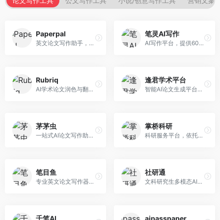
论文写作工具
公文写作工具
小说/创意写作工具
营销文案
Paperpal
笔灵AI写作
英文论文写作助手，专注于学术英语润色。面向需要发表国际期刊的研究者，提供语法检查、学术表达优化、格式规范等服务，英语表达地道专业。
AI写作平台，提供600+写作模板。面向学生、职场人士和内容创作者，支持论文、公文、营销文案等多种文体，模板丰富，一键生成，写作效率大幅提升。
Rubriq
逢君学术平台
AI学术论文润色与翻译平台。面向国际期刊投稿者，提供论文润色、翻译、格式调整等服务，支持多语言，学术表达专业规范。
智能AI论文生成平台，支持查重检测。面向高校学生和研究人员，提供论文选题、内容生成、查重修改等一站式服务，学术写作流程完整。
茅茅虫
掌桥科研
一站式AI论文写作助手，覆盖学术写作全场景。面向高校学生和科研人员，提供开题报告、文献综述、论文正文等写作服务，支持多学科多类型论文，操作简便。
科研服务平台，依托3亿+真实文献数据库。面向学术研究者和学生，提供文献检索、论文写作、科研数据分析等服务，文献资源丰富，学术支持专业。
笔目鱼
社研通
专业英文论文写作器，支持学术论文全流程。面向留学生和国际期刊投稿者，提供英文论文撰写、润色、格式调整等服务，学术英语表达规范。
文科研究生多模态AI学术写作平台。面向文科研究生和社科研究者，提供文献综述、理论分析、定性研究辅助等服务，文科研究方法论支持完善。
千笔AI
aipasspaper