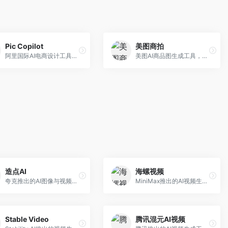
Pic Copilot
美图商拍
阿里国际AI电商设计工具，专注于跨境电商。面向跨境电商卖家，提供商品图优化、营销海报生成、多语言适配等服务，海外市场适配性强。
美图AI商品图生成工具，整合美图生态。面向电商卖家，提供商品图美化、模特替换、场景生成等服务，移动端操作便捷。
造点AI
海螺视频
夸克推出的AI图像与视频创作平台。面向普通用户和内容创作者，提供文生图、文生视频等功能，操作简便，与夸克生态深度整合。
MiniMax推出的AI视频生成工具，支持高质量视频创作。面向内容创作者，提供文生视频、视频编辑等功能，生成速度快，视频效果自然流畅。
Stable Video
腾讯混元AI视频