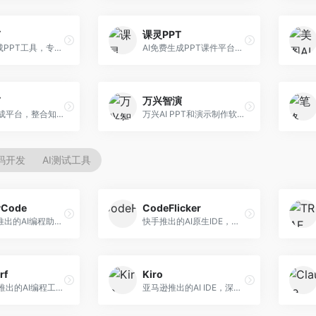
T
课灵PPT
AI一键生成PPT工具，专注于快速演示文稿制作。面向职场人士，支持主题输入、内容生成、模板套用等功能，PPT生成速度快，适合紧急制作场景。
AI免费生成PPT课件平台，专注于教育场景。面向教师和教育工作者，提供课件生成、教学设计、模板选择等服务，教育适配性强。
T
万兴智演
AI PPT生成平台，整合知识库与创作功能。面向职场人士，支持内容检索、PPT生成、设计优化等服务，知识整合能力强。
万兴AI PPT和演示制作软件，整合视频演示功能。面向职场人士和教育工作者，提供PPT生成、演示录制、视频制作等服务，演示功能完善。
代码开发
AI测试工具
yCode
CodeFlicker
长亭科技推出的AI编程助手，专注于安全开发。面向开发者，提供代码生成、安全检测、漏洞修复等服务，安全开发能力强。
快手推出的AI原生IDE，专注于短视频相关开发。面向快手生态开发者，提供代码生成、调试辅助等服务，与快手开发生态深度整合。
rf
Kiro
Codeium推出的AI编程工具，专注于代码智能辅助。面向开发者，提供代码补全、代码生成、代码解释等服务，多语言支持完善。
亚马逊推出的AI IDE，深度整合AWS云服务。面向AWS开发者，提供代码生成、云服务集成、部署自动化等服务，与AWS生态无缝衔接。