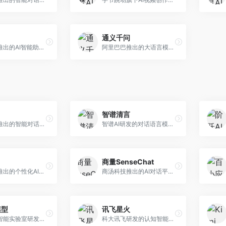
通义千问
月之暗面推出的AI智能助手，核心优势在于超长文本处理能力，支持20万字以上文档分析。面向学术研究者、职场人士和内容创作者，提供文档解读、PPT生成、联网搜索等综合服务。
阿里巴巴推出的大语言模型平台，提供对话问答、文档处理、图像理解、代码编写等全方位AI服务。面向企业用户和个人开发者，集成阿里云生态，支持多模态交互，企业级安全保障。
智谱清言
字节跳动推出的智能对话助手平台，提供文本创作、知识问答、英语学习等多种AI服务。面向普通用户和内容创作者，支持多轮对话和文件解析，免费使用，响应速度快，中文理解能力强。
智谱AI研发的对话语言模型，支持中英双语交互。面向中文用户和开发者，提供知识问答、代码编写、文档解读等服务，开源生态完善，学术研究背景深厚。
商量SenseChat
心识宇宙推出的个性化AI伴侣，专注于情感交互和个人助理服务。面向个人用户，支持日程管理、情感陪伴、知识问答等功能，交互体验人性化。
商汤科技推出的AI对话平台，结合计算机视觉和自然语言处理技术。面向企业用户和开发者，支持多模态交互，视觉理解能力强，适合智能客服和内容创作场景。
模型
讯飞星火
上海人工智能实验室研发的开源大模型系列，支持多尺度和多模态。面向研究机构和开发者，开源生态完善，学术研究背景深厚，适合科研和定制开发。
科大讯飞研发的认知智能大模型，深度融合语音识别和自然语言处理技术。面向企业用户和教育领域，提供语音交互、文档处理、代码生成等服务，中文语音识别准确率高。