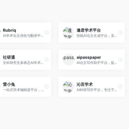
Rubriq
逢君学术平台
AI学术论文润色与翻译平台。面向国际期刊投稿者，提供论文润色、翻译、格式调整等服务，支持多语言，学术表达专业规范。
智能AI论文生成平台，支持查重检测。面向高校学生和研究人员，提供论文选题、内容生成、查重修改等一站式服务，学术写作流程完整。
社研通
aipasspaper
文科研究生多模态AI学术写作平台。面向文科研究生和社科研究者，提供文献综述、理论分析、定性研究辅助等服务，文科研究方法论支持完善。
AI论文写作助手平台，提供智能化的学术写作支持。面向大学生和研究人员，支持多种学科论文生成，提供参考文献管理和格式规范服务，写作效率高。
雷小兔
沁言学术
一站式学术编辑器平台，覆盖论文写作全流程。面向高校学生和科研人员，提供选题分析、文献检索、论文生成、查重降重等服务，操作流程清晰，学术写作效率显著提升。
AI科研写作平台，专注于学术研究辅助。面向研究生和科研工作者，提供文献分析、研究方法指导、论文撰写等服务，学术资源丰富，研究支持全面。