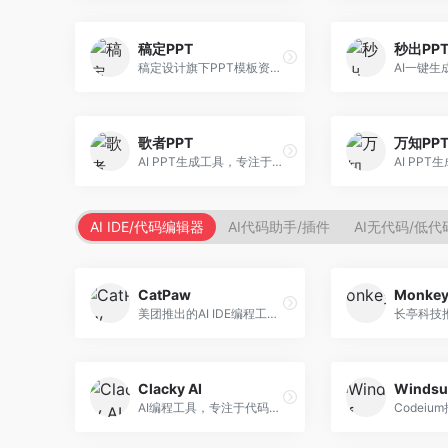
稿定PPT
秒出PP
稿定设计旗下PPT模板资源库，整合AI生成功能。面向设计师和职场人士，提供海量PPT模板、AI内容生成等服务，模板质量高。
歌者PPT
万知PP
AI PPT生成工具，专注于演示文稿智能创作。面向职场人士，支持主题输入、内容生成、设计美化等功能，PPT制作效率高。
AI IDE/代码编辑器
AI代码助手/插件
AI无代码/低
CatPaw
Monke
美团推出的AI IDE编程工具，专注于本地开发生态。面向开发者，提供智能代码补全、代码生成、项目管理等服务，本地开发体验好。
Clacky AI
Windsu
AI编程工具，专注于代码智能生成与优化。面向开发者，提供代码生成、代码重构、错误修复等服务，编程效率高。