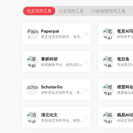
论文写作工具
公文写作工具
小说/创意写作工具
Paperpal
笔灵AI
英文论文写作助手，专注于学术英语润色。面向需要发表国际期刊的研究者，提供语法检查、学术表达优化、格式规范等服务，英语表达地道专业。
掌桥科研
笔目鱼
科研服务平台，依托3亿+真实文献数据库。面向学术研究者和学生，提供文献检索、论文写作、科研数据分析等服务，文献资源丰富，学术支持专业。
ScholarGo
维普科
AI学术论文写作平台，专注于理工科领域的逻辑构建。面向理工科研究生和科研工作者，提供公式编辑、数据分析、论文结构优化等服务，理工科写作逻辑严谨。
清北论文
稿易AI
专业论文写作平台，依托高校学术资源。面向本科生和研究生，提供论文指导、写作辅助、查重检测等服务，学术规范性强，适合追求高质量论文的用户。