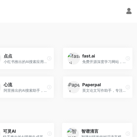
点点
fast.ai
小红书推出的AI搜索应用，专注于生活方式内容搜索。面向小红书用户，提供生活攻略、消费决策、内容推荐等服务，生活方式内容丰富。
免费开源深度学习网站，专注于实用AI教学。面向开发者，提供免费深度学习课程、实战项目、代码库等资源，学习门槛低。
心流
Paperpal
阿里推出的AI搜索助手，专注于智能信息获取。面向普通用户，提供智能搜索、内容整理、知识问答等服务，与阿里生态深度整合。
英文论文写作助手，专注于学术英语润色。面向需要发表国际期刊的研究者，提供语法检查、学术表达优化、格式规范等服务，英语表达地道专业。
可灵AI
智谱清言
快手推出的AI视频生成平台，支持文生视频和图生视频，可生成长达2分钟的高质量视频内容。面向短视频创作者和营销人员，操作简便，生成效果逼真，适合商业推广和创意表达。
智谱AI研发的对话语言模型，支持中英双语交互。面向中文用户和开发者，提供知识问答、代码编写、文档解读等服务，开源生态完善，学术研究背景深厚。