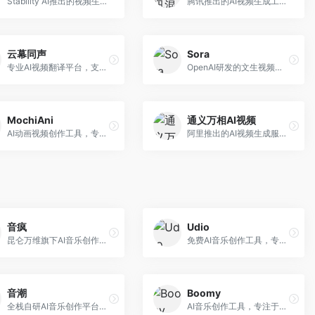
Stability AI推出的视频生成模型，开源可部署。面向开发者和专业创作者，支持视频生成、视频编辑等功能，开源生态完善，定制化程度高。
腾讯推出的AI视频生成工具，基于混元大模型。面向腾讯生态用户和内容创作者，支持文生视频、视频编辑等功能，与腾讯产品生态深度整合。
云幕同声
Sora
专业AI视频翻译平台，支持视频多语言配音和字幕生成。面向跨境电商和内容出海从业者，提供视频翻译、配音、字幕生成等服务，多语言支持完善。
OpenAI研发的文生视频大模型，可根据文字描述生成长达60秒的高清视频。面向影视创作者、广告从业者和内容生产者，视频连贯性强，物理世界理解准确，代表了AI视频生成的最高水平。
MochiAni
通义万相AI视频
AI动画视频创作工具，专注于动画内容生成。面向动画创作者和二次元内容生产者，支持动画风格视频生成，动画效果流畅，适合动漫内容创作。
阿里推出的AI视频生成服务，整合图像与视频创作能力。面向电商和营销从业者，支持商品视频生成、营销视频制作等服务，商业应用场景丰富。
音疯
Udio
昆仑万维旗下AI音乐创作平台，专注于音乐内容生成。面向音乐爱好者和内容创作者，提供多种风格音乐生成，操作简便，创作速度快。
免费AI音乐创作工具，专注于高质量音乐生成。面向音乐创作者和内容制作者，支持多种音乐风格生成，音质专业，创作自由度高，适合专业音乐制作场景。
音潮
Boomy
全栈自研AI音乐创作平台，支持从创作到发布的完整流程。面向独立音乐人和音乐工作室，提供作词作曲、编曲混音、音乐发布等服务，创作工具专业。
AI音乐创作工具，专注于快速音乐生成与发布。面向音乐爱好者和业余创作者，支持一键生成原创音乐，可直接发布到音乐平台，创作门槛低。