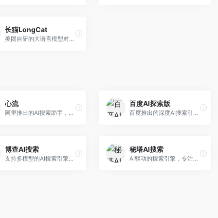
长猫LongCat
美团自研的大语言模型对话平台，专注于本地生活服务场景。面向美团生态用户，提供智能推荐、服务问答等功能，本地生活知识覆盖全面。
心流
百度AI探索版
阿里推出的AI搜索助手，专注于智能信息获取。面向普通用户，提供智能搜索、内容整理、知识问答等服务，与阿里生态深度整合。
百度推出的深度AI搜索引擎，整合百度知识图谱。面向中文用户，提供智能问答、知识探索、内容生成等服务，知识覆盖面广。
博查AI搜索
秘塔AI搜索
支持多模型的AI搜索引擎，整合多种大模型能力。面向AI爱好者，提供多模型搜索、答案对比、深度分析等服务，模型选择灵活。
AI驱动的搜索引擎，专注于无广告直达结果。面向研究者和信息获取需求者，提供深度搜索、来源标注、答案整理等服务，搜索结果干净准确，信息可信度高。