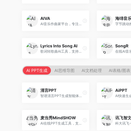
AIVA
海绵音
AI音乐作曲家平台，专注于古典和影视配乐创作。面向影视制作人和游戏开发者，提供原创音乐生成、配乐定制等服务，音乐风格专业，适合影视游戏配乐。
Lyrics Into Song AI
SongR
歌词转歌曲AI工具，支持将歌词转化为完整歌曲。面向歌词创作者和音乐爱好者，提供歌词谱曲、编曲制作等服务，歌词音乐化效率高。
AI PPT生成
AI思维导图
AI文档处理
AI表格/图表
清言PPT
AiPPT
智谱清言PPT生成智能体，基于GLM大模型。面向智谱用户，支持对话生成PPT、内容优化等服务，与智谱生态深度整合。
麦当秀MindSHOW
讯飞智
AI在线PPT生成工具，支持思维导图转PPT。面向职场人士，提供思维导图导入、PPT生成、模板选择等服务，思维导图转PPT效率高。