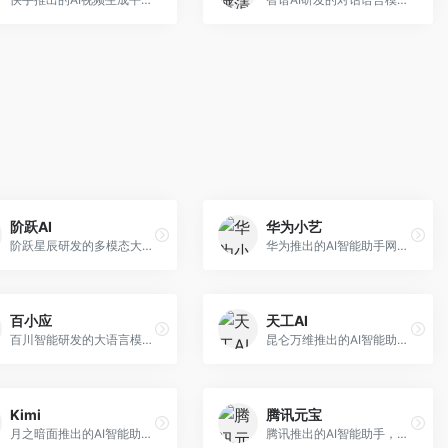
阶跃AI
华为小艺
阶跃星辰研发的多模态大模型平台，支持文本、图像、视频的综合理解与生成。面向创作者和企业客户，提供内容创作、智能分析等服务，多模态能力突出。
华为推出的AI智能助手网页端，深度整合鸿蒙生态和华为云服务。面向华为设备用户，支持语音交互、智能问答、设备控制等功能，与华为硬件生态无缝衔接。
百小应
天工AI
百川智能研发的大语言模型助手，专注于中文理解和生成。面向中文用户，提供知识问答、文本创作、代码辅助等服务，模型参数规模大，中文表达流畅自然。
昆仑万维推出的AI智能助手，集成搜索、对话、创作等多种能力。面向普通用户和内容创作者，支持联网搜索、文本生成、图像理解等功能，响应速度快，免费使用。
Kimi
腾讯元宝
月之暗面推出的AI智能助手，核心优势在于超长文本处理能力，支持20万字以上文档分析。面向学术研究者、职场人士和内容创作者，提供文档解读、PPT生成、联网搜索等综合服务。
腾讯推出的AI智能助手，整合微信生态和腾讯云服务。面向普通用户和企业客户，支持文档解析、图像理解、联网搜索等功能，与腾讯产品无缝衔接，办公协作便捷。