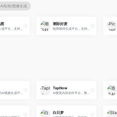
AI绘画/图像生成
品图
潮际好麦
AI商品图生成平台，支持模特换装和场景生成。面向电商卖家，提供商品上身效果展示、场景化商品图生成等服务，电商营销效果显著。
电商模特生成平台，支持AI虚拟模特创作。面向服装和配饰电商，提供模特试穿、商品展示、营销素材生成等服务，模特形象可定制。
TapNow
快手推出的AI视频生成平台，支持文生视频和图生视频，可生成长达2分钟的高质量视频内容。面向短视频创作者和营销人员，操作简便，生成效果逼真，适合商业推广和创意表达。
AI视觉内容创作平台，整合图像与视频生成能力。面向内容创作者，提供文生图、文生视频、智能编辑等服务，创作工具丰富，一站式体验便捷。
白日梦