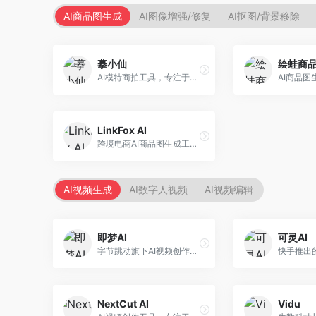
AI商品图生成
AI图像增强/修复
AI抠图/背景移除
摹小仙
绘蛙商
AI模特商拍工具，专注于服装电商。面向服装电商卖家，提供虚拟模特试穿、商品展示图生成等服务，模特形象多样，拍摄成本低。
LinkFox AI
跨境电商AI商品图生成工具。面向跨境电商卖家，支持多语言商品图生成、模特替换、场景优化等服务，适配海外电商平台需求。
AI视频生成
AI数字人视频
AI视频编辑
即梦AI
可灵AI
字节跳动旗下AI视频创作平台，支持多模态内容生成。面向内容创作者和营销人员，提供文生视频、图生视频、智能剪辑等功能，中文理解能力强，创作效率高。
NextCut AI
Vidu