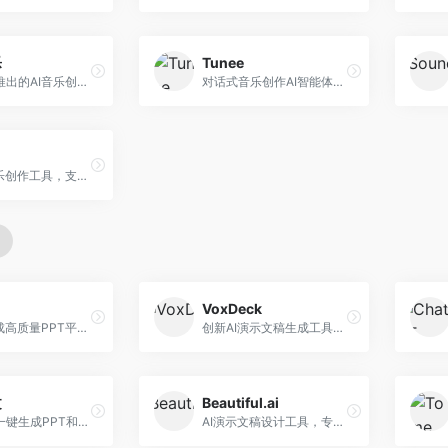
乐
Tunee
字节跳动推出的AI音乐创作平台，支持多风格音乐生成。面向内容创作者和音乐爱好者，提供歌词创作、旋律生成、编曲制作等服务，创作效率高，适合短视频配乐。
对话式音乐创作AI智能体，支持自然语言交互创作。面向音乐爱好者，通过对话方式完成音乐创作，交互体验友好，创作过程直观。
在线AI音乐创作工具，支持歌词与旋律一体化生成。面向内容创作者和音乐爱好者，提供歌词创作、旋律生成、音乐制作等服务，操作简便，创作速度快。
VoxDeck
AI快速生成高质量PPT平台，支持主题定制。面向职场人士和学生，提供一键生成、模板选择、内容优化等服务，PPT制作速度快，设计质量高。
创新AI演示文稿生成工具，支持语音交互创作。面向职场人士，支持语音输入、PPT生成、内容优化等功能，语音创作体验便捷。
文
Beautiful.ai
科大讯飞一键生成PPT和Word工具，整合语音技术。面向职场人士，支持语音输入、文档生成、格式调整等功能，办公效率显著提升。
AI演示文稿设计工具，专注于自动化设计排版。面向职场人士，提供智能排版、模板选择、设计优化等服务，设计美观度高。