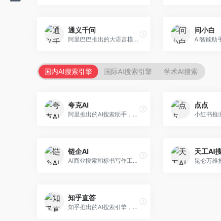
通义千问
问小白
阿里巴巴推出的大语言模型平台，提供对话问答、文档处理、图像理解、代码编写等全方位AI服务。面向企业用户和个人开发者，集成阿里云生态，支持多模态交互，企业级安全保障。
国内AI搜索引擎
国际AI搜索引擎
学术AI搜索
夸克AI
点点
阿里推出的AI搜索助手，整合搜索与AI功能。面向年轻用户，提供智能搜索、文档处理、学习辅助等服务，与夸克生态深度整合。
链企AI
天工AI
AI商业搜索和标书写作工具，专注于企业服务场景。面向企业用户，提供商业信息搜索、标书生成、企业分析等服务，商业信息专业。
知乎直答
知乎推出的AI搜索引擎，专注于知识问答场景。面向知识获取者，提供知乎内容搜索、智能问答、知识整理等服务，专业知识丰富。