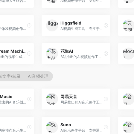
生数科技与清华大学联合研发的AI视频生成大模型。面向视频创作者和内容生产者，支持文生视频、图生视频，视频质量高，物理运动理解准确，国产视频生成领先工具。
AI视频创作平台，支持生成长达50分钟的长视频内容。面向长视频创作者和内容生产者，支持故事视频生成、视频编辑等功能，适合叙事性内容创作。
Higgsfield
一站式AI图像和视频创作平台，整合多种生成工具。面向内容创作者，提供文生图、文生视频、视频编辑等服务，创作工具全面，一站式体验便捷。
AI视频生成工具，专注于高质量视频内容创作。面向视频创作者和营销人员，支持文生视频、视频编辑等功能，视频效果逼真，适合商业应用。
Luma Dream Machine
花生AI
Luma AI推出的视频生成工具，专注于高质量视频创作。面向影视创作者和内容生产者，支持文生视频、图生视频，视频质量高，物理运动流畅自然。
B站推出的AI视频创作工具，专注于短视频内容生成。面向B站创作者，支持视频生成、视频编辑等功能，与B站平台深度整合，创作效率高。
转文字/转录
AI音频处理
Music
网易天音
昆仑万维推出的AI音乐创作平台，基于天工大模型。面向音乐创作者，支持歌词生成、旋律创作、音乐编曲等服务，中文音乐创作能力强。
网易推出的AI音乐创作工具，支持作词、作曲与编曲。面向音乐爱好者和独立音乐人，提供歌词生成、旋律创作、编曲制作等服务，与网易云音乐生态深度整合。
Suno
阿里推出的多模态音乐生成平台，整合音频与文本理解能力。面向内容创作者，支持歌词生成、旋律创作、音乐编辑等服务，与阿里生态深度整合。
AI音乐创作平台，支持通过文字描述生成完整歌曲，包含歌词、旋律和人声。面向音乐爱好者、内容创作者和独立音乐人，操作门槛低，创作速度快，支持多种音乐风格，为音乐创作带来全新可能。