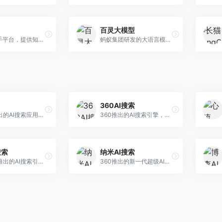
百灵大模型
AI智能助手平台，提供知识问答、文本创作、文档处理等服务。面向普通用户和职场人士，操作简便，响应速度快，支持多场景应用。
蚂蚁集团研发的大语言模型平台，专注于金融科技和企业服务。面向金融机构和企业客户，提供智能客服、风险分析、文档处理等服务，金融场景理解深入。
360AI搜索
小红书推出的AI搜索应用，专注于生活方式内容搜索。面向小红书用户，提供生活攻略、消费决策、内容推荐等服务，生活方式内容丰富。
360推出的AI搜索引擎，专注于安全智能搜索。面向普通用户，提供智能问答、网页搜索、内容整理等服务，安全防护能力强。
搜索
纳米AI搜索
昆仑万维推出的AI搜索引擎，整合大模型与搜索能力。面向普通用户，提供智能问答、深度搜索、内容整理等服务，中文搜索体验好。
360推出的新一代超级AI搜索，深度整合360搜索资源。面向普通用户，提供智能问答、多模态搜索、内容生成等服务，安全可靠。