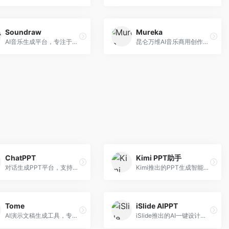
Soundraw
Mureka
AI音乐生成平台，专注于免版税音乐创作。面向视频创作者和内容制作者，提供背景音乐生成、音乐定制等服务，音乐版权清晰，适合视频配乐场景。
昆仑万维AI音乐商用创作平台，专注于商业音乐授权。面向企业和商业用户，提供版权音乐生成、商用授权等服务，音乐版权清晰，商业应用安全。
ChatPPT
Kimi PPT助手
对话生成PPT平台，支持自然语言交互创作。面向职场人士和教育工作者，通过对话方式完成PPT制作，交互体验友好，创作过程直观。
Kimi推出的PPT生成智能体，整合长文本处理能力。面向职场人士和学生，支持文档解析、PPT生成、内容优化等服务，与Kimi生态深度整合。
Tome
iSlide AIPPT
AI演示文稿生成工具，专注于故事化演示创作。面向创业者和营销人员，提供故事叙述、视觉设计、内容生成等服务，演示文稿叙事性强。
iSlide推出的AI一键设计精美PPT工具。面向PPT设计用户，提供模板库、内容生成、设计优化等服务，与iSlide插件深度整合。