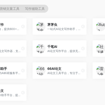
营销文案工具
写作辅助工具
写作
茅茅虫
AI写作平台，提供600+写作模板。面向学生、职场人士和内容创作者，支持论文、公文、营销文案等多种文体，模板丰富，一键生成，写作效率大幅提升。
一站式AI论文写作助手，覆盖学术写作全场景。面向高校学生和科研人员，提供开题报告、文献综述、论文正文等写作服务，支持多学科多类型论文，操作简便。
千笔AI
专业英文论文写作器，支持学术论文全流程。面向留学生和国际期刊投稿者，提供英文论文撰写、润色、格式调整等服务，学术英语表达规范。
AI论文写作平台，提供无限改稿服务。面向高校学生和学术研究者，支持论文选题、大纲生成、内容撰写、查重修改等全流程服务，改稿次数不限，服务质量有保障。
创助手
66AI论文
维普推出的AI科研服务平台，整合学术资源与智能写作。面向科研人员和高校师生，提供文献检索、论文写作、查重检测等一站式服务，学术资源权威可靠。
AI论文工具平台，专注于高质量低查重论文生成。面向大学生和研究生，提供论文写作、降重修改等服务，生成内容原创度高，查重率低。
论文
AI论文写作助手平台，提供智能化学术写作支持。面向高校学生，支持多种论文类型生成，提供参考文献管理和格式规范服务，操作流程简单。