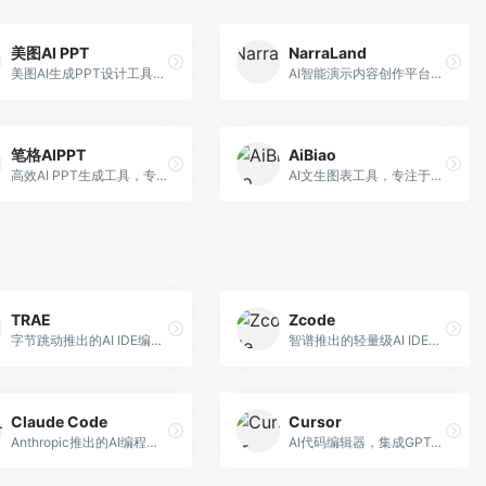
美图AI PPT
NarraLand
美图AI生成PPT设计工具，整合图像处理能力。面向设计师和职场人士，提供PPT生成、图片美化、设计优化等服务，视觉设计美观。
AI智能演示内容创作平台，专注于叙事演示。面向内容创作者，提供故事创作、演示生成、动画设计等服务，演示内容生动有趣。
笔格AIPPT
AiBiao
高效AI PPT生成工具，专注于演示文稿智能创作。面向职场人士，支持主题输入、内容生成、设计美化等功能，PPT制作效率高。
AI文生图表工具，专注于数据可视化展示。面向数据分析师和职场人士，提供图表生成、数据可视化、PPT嵌入等服务，数据展示专业。
TRAE
Zcode
字节跳动推出的AI IDE编程工具，深度集成大模型能力。面向开发者，提供智能代码补全、代码解释、重构优化等服务，编程效率显著提升。
智谱推出的轻量级AI IDE，基于GLM模型。面向开发者，提供智能代码补全、代码生成、错误检测等服务，中文编程支持好。
Claude Code
Cursor
Anthropic推出的AI编程工具，基于Claude模型。面向开发者，提供代码生成、代码审查、调试辅助等服务，代码质量高，推理能力强。
AI代码编辑器，集成GPT-4模型，专注于智能编程辅助。面向开发者，提供代码生成、代码解释、错误修复等服务，编程体验流畅，开发效率高。