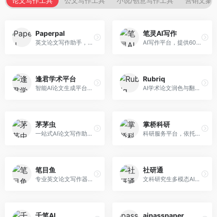
论文写作工具
公文写作工具
小说/创意写作工具
营销文案
Paperpal
笔灵AI写作
英文论文写作助手，专注于学术英语润色。面向需要发表国际期刊的研究者，提供语法检查、学术表达优化、格式规范等服务，英语表达地道专业。
AI写作平台，提供600+写作模板。面向学生、职场人士和内容创作者，支持论文、公文、营销文案等多种文体，模板丰富，一键生成，写作效率大幅提升。
逢君学术平台
Rubriq
智能AI论文生成平台，支持查重检测。面向高校学生和研究人员，提供论文选题、内容生成、查重修改等一站式服务，学术写作流程完整。
AI学术论文润色与翻译平台。面向国际期刊投稿者，提供论文润色、翻译、格式调整等服务，支持多语言，学术表达专业规范。
茅茅虫
掌桥科研
一站式AI论文写作助手，覆盖学术写作全场景。面向高校学生和科研人员，提供开题报告、文献综述、论文正文等写作服务，支持多学科多类型论文，操作简便。
科研服务平台，依托3亿+真实文献数据库。面向学术研究者和学生，提供文献检索、论文写作、科研数据分析等服务，文献资源丰富，学术支持专业。
笔目鱼
社研通
专业英文论文写作器，支持学术论文全流程。面向留学生和国际期刊投稿者，提供英文论文撰写、润色、格式调整等服务，学术英语表达规范。
文科研究生多模态AI学术写作平台。面向文科研究生和社科研究者，提供文献综述、理论分析、定性研究辅助等服务，文科研究方法论支持完善。
千笔AI
aipasspaper