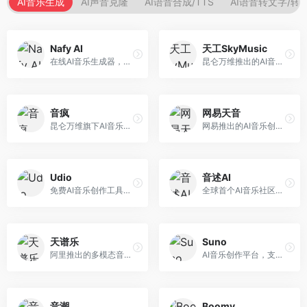
AI音乐生成
AI声音克隆
AI语音合成/TTS
AI语音转文字/转
Nafy AI
天工SkyMusic
在线AI音乐生成器，专注于快速音乐创作。面向内容创作者，支持多种风格音乐生成，操作简便，生成速度快，适合快速配乐需求。
昆仑万维推出的AI音乐创作平台，基于天工大模型。面向音乐创作者，支持歌词生成、旋律创作、音乐编曲等服务，中文音乐创作能力强。
音疯
网易天音
昆仑万维旗下AI音乐创作平台，专注于音乐内容生成。面向音乐爱好者和内容创作者，提供多种风格音乐生成，操作简便，创作速度快。
网易推出的AI音乐创作工具，支持作词、作曲与编曲。面向音乐爱好者和独立音乐人，提供歌词生成、旋律创作、编曲制作等服务，与网易云音乐生态深度整合。
Udio
音述AI
免费AI音乐创作工具，专注于高质量音乐生成。面向音乐创作者和内容制作者，支持多种音乐风格生成，音质专业，创作自由度高，适合专业音乐制作场景。
全球首个AI音乐社区平台，整合创作与分享功能。面向音乐创作者和爱好者，提供音乐创作、作品分享、社区交流等服务，社区氛围活跃。
天谱乐
Suno
阿里推出的多模态音乐生成平台，整合音频与文本理解能力。面向内容创作者，支持歌词生成、旋律创作、音乐编辑等服务，与阿里生态深度整合。
AI音乐创作平台，支持通过文字描述生成完整歌曲，包含歌词、旋律和人声。面向音乐爱好者、内容创作者和独立音乐人，操作门槛低，创作速度快，支持多种音乐风格，为音乐创作带来全新可能。
音潮
Boomy