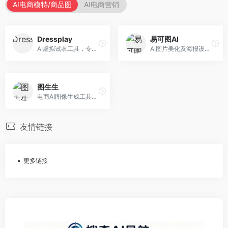
AI电商模特/商品图
AI电商营销
Dressplay
易可图AI
AI虚拟试衣工具，专注于服装电商体验。面向服装电商，提供虚拟试穿、尺码推荐、穿搭建议等服务，试衣体验真实。
AI图片美化及海报设计平台，专注于电商视觉设计。面向电商卖家，提供图片美化、海报设计、营销素材等服务，设计效率高。
图生生
电商AI图像生成工具，专注于商品图创作。面向电商卖家，提供商品图生成、背景替换、批量处理等服务，商品图质量高。
友情链接
更多链接