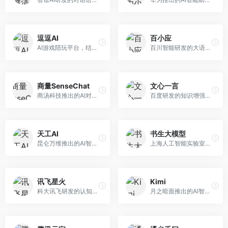
逗逗AI
百小应
AI游戏陪玩平台，结合游戏理解和自然语言交互技术。面向游戏玩家，提供游戏攻略、陪玩互动、社交聊天等服务，游戏知识丰富，互动体验有趣。
百川智能研发的大语言模型助手，专注于中文理解和生成。面向中文用户，提供知识问答、文本创作、代码辅助等服务，模型参数规模大，中文表达流畅自然。
商量SenseChat
文心一言
商汤科技推出的AI对话平台，结合计算机视觉和自然语言处理技术。面向企业用户和开发者，支持多模态交互，视觉理解能力强，适合智能客服和内容创作场景。
百度研发的知识增强大语言模型，深度融合百度知识图谱和搜索能力。面向中文用户，提供知识问答、文本创作、逻辑推理等服务，中文语境理解准确，知识覆盖面广。
天工AI
书生大模型
昆仑万维推出的AI智能助手，集成搜索、对话、创作等多种能力。面向普通用户和内容创作者，支持联网搜索、文本生成、图像理解等功能，响应速度快，免费使用。
上海人工智能实验室研发的开源大模型系列，支持多尺度和多模态。面向研究机构和开发者，开源生态完善，学术研究背景深厚，适合科研和定制开发。
讯飞星火
Kimi
科大讯飞研发的认知智能大模型，深度融合语音识别和自然语言处理技术。面向企业用户和教育领域，提供语音交互、文档处理、代码生成等服务，中文语音识别准确率高。
月之暗面推出的AI智能助手，核心优势在于超长文本处理能力，支持20万字以上文档分析。面向学术研究者、职场人士和内容创作者，提供文档解读、PPT生成、联网搜索等综合服务。