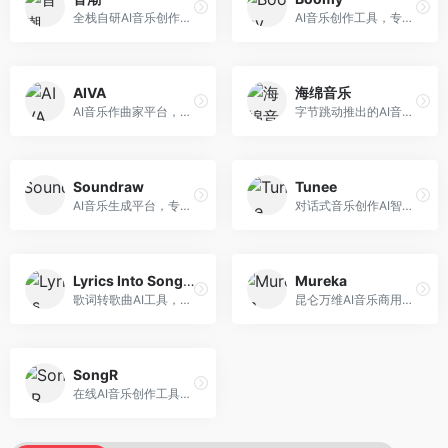
全栈自研AI音乐创作平台，支持从创作到发布的完整流程。面向独立音乐人和音乐工作室，提供作词作曲、编曲混音、音乐发布等服务，创作工具专业。
AI音乐创作工具，专注于快速音乐生成与发布。面向音乐爱好者和业余创作者，支持一键生成原创音乐，可直接发布到音乐平台，创作门槛低。
AIVA
海绵音乐
AI音乐作曲家平台，专注于古典和影视配乐创作。面向影视制作人和游戏开发者，提供原创音乐生成、配乐定制等服务，音乐风格专业，适合影视游戏配乐。
字节跳动推出的AI音乐创作平台，支持多风格音乐生成。面向内容创作者和音乐爱好者，提供歌词创作、旋律生成、编曲制作等服务，创作效率高，适合短视频配乐。
Soundraw
Tunee
AI音乐生成平台，专注于免版税音乐创作。面向视频创作者和内容制作者，提供背景音乐生成、音乐定制等服务，音乐版权清晰，适合视频配乐场景。
对话式音乐创作AI智能体，支持自然语言交互创作。面向音乐爱好者，通过对话方式完成音乐创作，交互体验友好，创作过程直观。
Lyrics Into Song AI
Mureka
歌词转歌曲AI工具，支持将歌词转化为完整歌曲。面向歌词创作者和音乐爱好者，提供歌词谱曲、编曲制作等服务，歌词音乐化效率高。
昆仑万维AI音乐商用创作平台，专注于商业音乐授权。面向企业和商业用户，提供版权音乐生成、商用授权等服务，音乐版权清晰，商业应用安全。
SongR
在线AI音乐创作工具，支持歌词与旋律一体化生成。面向内容创作者和音乐爱好者，提供歌词创作、旋律生成、音乐制作等服务，操作简便，创作速度快。