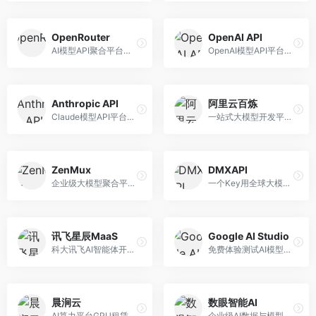
OpenRouter
OpenAI API
AI模型API聚合平台，整合多种主流大模型。面向开发者，提供统一API接口、模型对比、成本优化等服务，模型选择灵活。
OpenAI模型API平台，提供GPT系列模型服务。面向开发者，提供模型API、微调服务、Assistants API等，是AI开发领域的基础设施。
Anthropic API
阿里云百炼
Claude模型API平台，专注于安全可靠的AI服务。面向开发者，提供Claude系列模型API、安全特性、企业级服务等，API质量高。
一站式大模型开发平台，深度整合阿里云服务。面向企业开发者和AI团队，提供模型训练、微调、部署、应用开发等全流程服务，企业级功能完善。
ZenMux
DMXAPI
企业级大模型聚合平台，专注于企业AI服务。面向企业用户，提供多模型管理、安全合规、成本优化等服务，企业级功能完善。
一个Key用全球大模型的聚合平台。面向开发者，提供多模型统一API、简化接入、成本控制等服务，接入便捷。
讯飞星辰MaaS
Google AI Studio
科大讯飞AI智能体开发平台，专注于企业级模型服务。面向企业用户，提供模型调用、智能体创建、行业解决方案等服务，中文能力突出。
免费体验测试AI模型的平台，深度整合Google生态。面向开发者和研究者，提供Gemini模型体验、API密钥管理、提示词测试等服务，免费使用。
晨涧云
数眼智能AI
AI算力平台GPU租赁服务，专注于弹性算力。面向开发者和研究者，提供GPU租赁、弹性调度、成本优化等服务，算力灵活。
企业级AI数据与模型服务平台，专注于数据驱动AI。面向企业用户，提供数据管理、模型训练、部署服务等，数据治理能力强。