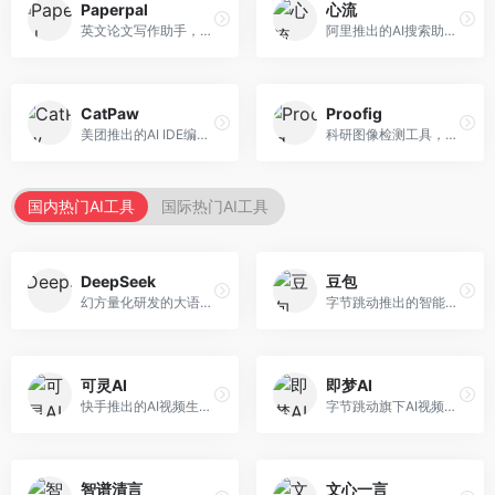
Paperpal
心流
英文论文写作助手，专注于学术英语润色。面向需要发表国际期刊的研究者，提供语法检查、学术表达优化、格式规范等服务，英语表达地道专业。
阿里推出的AI搜索助手，专注于智能信息获取。面向普通用户，提供智能搜索、内容整理、知识问答等服务，与阿里生态深度整合。
CatPaw
Proofig
美团推出的AI IDE编程工具，专注于本地开发生态。面向开发者，提供智能代码补全、代码生成、项目管理等服务，本地开发体验好。
科研图像检测工具，专注于学术图像完整性验证。面向科研人员，提供图像检测、重复分析、报告生成等服务，学术检测专业。
国内热门AI工具
国际热门AI工具
DeepSeek
豆包
幻方量化研发的大语言模型平台，专注于深度推理和代码生成能力。面向开发者、研究人员和技术爱好者，提供强大的逻辑推理和数学计算功能，开源生态完善，API接口友好。
字节跳动推出的智能对话助手平台，提供文本创作、知识问答、英语学习等多种AI服务。面向普通用户和内容创作者，支持多轮对话和文件解析，免费使用，响应速度快，中文理解能力强。
可灵AI
即梦AI
快手推出的AI视频生成平台，支持文生视频和图生视频，可生成长达2分钟的高质量视频内容。面向短视频创作者和营销人员，操作简便，生成效果逼真，适合商业推广和创意表达。
字节跳动旗下AI视频创作平台，支持多模态内容生成。面向内容创作者和营销人员，提供文生视频、图生视频、智能剪辑等功能，中文理解能力强，创作效率高。
智谱清言
文心一言