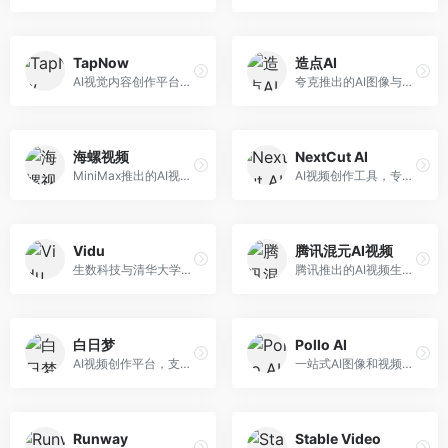
TapNow
造点AI
AI视觉内容创作平台，整合图像与视频生成能力。面向内容创作者，提供文生图、文生视频、智能编辑等服务，创作工具丰富，一站式体验便捷。
夸克推出的AI图像与视频创作平台。面向普通用户和内容创作者，提供文生图、文生视频等功能，操作简便，与夸克生态深度整合。
海螺视频
NextCut AI
MiniMax推出的AI视频生成工具，支持高质量视频创作。面向内容创作者，提供文生视频、视频编辑等功能，生成速度快，视频效果自然流畅。
AI视频创作工具，专注于智能剪辑和视频生成。面向视频创作者，提供智能剪辑、视频生成、特效添加等功能，剪辑效率高，适合快节奏内容生产。
Vidu
腾讯混元AI视频
生数科技与清华大学联合研发的AI视频生成大模型。面向视频创作者和内容生产者，支持文生视频、图生视频，视频质量高，物理运动理解准确，国产视频生成领先工具。
腾讯推出的AI视频生成工具，基于混元大模型。面向腾讯生态用户和内容创作者，支持文生视频、视频编辑等功能，与腾讯产品生态深度整合。
白日梦
Pollo AI
AI视频创作平台，支持生成长达50分钟的长视频内容。面向长视频创作者和内容生产者，支持故事视频生成、视频编辑等功能，适合叙事性内容创作。
一站式AI图像和视频创作平台，整合多种生成工具。面向内容创作者，提供文生图、文生视频、视频编辑等服务，创作工具全面，一站式体验便捷。
Runway
Stable Video