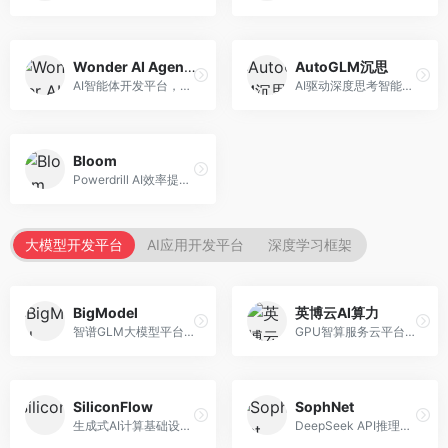
Wonder AI Agents
AutoGLM沉思
AI智能体开发平台，专注于低代码智能体创建。面向开发者，提供可视化开发、模板库、部署服务等功能，开发门槛低。
AI驱动深度思考智能体，专注于复杂推理任务。面向高级用户，提供深度分析、逻辑推理、决策支持等服务，推理能力强。
Bloom
Powerdrill AI效率提升平台，专注于企业智能化。面向企业用户，提供智能体创建、流程自动化、数据分析等服务，企业效率提升显著。
大模型开发平台
AI应用开发平台
深度学习框架
BigModel
英博云AI算力
智谱GLM大模型平台，提供API调用与模型服务。面向开发者和企业用户，提供GLM系列模型API、微调服务、应用开发工具等，开源生态完善。
GPU智算服务云平台，专注于AI算力租赁。面向AI研究者和企业，提供GPU租赁、模型训练、推理服务等，算力资源丰富。
SiliconFlow
SophNet
生成式AI计算基础设施平台，专注于模型推理服务。面向开发者和企业，提供多模型API、高性能推理、成本优化等服务，推理性价比高。
DeepSeek API推理平台，专注于DeepSeek模型服务。面向开发者，提供DeepSeek模型API、高性能推理、低成本服务，推理效率高。