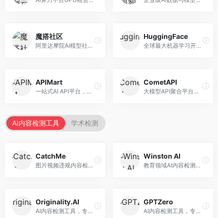
魔搭社区
HuggingFace
阿里达摩院AI模型社区，专注于中文AI生态。面向中文开发者，提供开源模型、数据集、开发工具等资源，中文模型丰富。
全球最大机器学习开源社区，整合模型库与开发工具。面向AI研究者和开发者，提供开源模型、数据集、开发工具等资源，开源生态最完善。
APIMart
CometAPI
一站式AI API平台，整合多种AI服务。面向开发者，提供模型API、图像处理、语音识别等服务，API种类丰富。
大模型API聚合平台，整合多种AI模型服务。面向开发者，提供统一接口、模型切换、监控分析等服务，API管理便捷。
AI内容检测工具
学术检测
CatchMe
Winston AI
图片视频违规内容检测平台，专注于视觉内容安全。面向内容平台，提供图片审核、视频审核、直播监控等服务，视觉检测专业。
教育领域AI内容检测平台，专注于学术诚信。面向教育机构，提供AI内容检测、抄袭检测、报告生成等服务，教育适配性强。
Originality.AI
GPTZero
AI内容检测工具，专注于内容原创性验证。面向内容创作者和出版商，提供AI检测、抄袭检测、批量分析等服务，检测精度高。
AI内容检测工具，专注于AI生成文本识别。面向教育工作者和出版商，提供文本检测、批量分析、API接口等服务，检测准确率高。