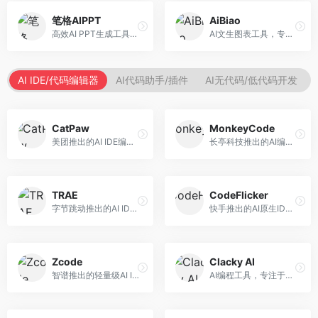
笔格AIPPT
AiBiao
高效AI PPT生成工具，专注于演示文稿智能创作。面向职场人士，支持主题输入、内容生成、设计美化等功能，PPT制作效率高。
AI文生图表工具，专注于数据可视化展示。面向数据分析师和职场人士，提供图表生成、数据可视化、PPT嵌入等服务，数据展示专业。
AI IDE/代码编辑器
AI代码助手/插件
AI无代码/低代码开发
CatPaw
MonkeyCode
美团推出的AI IDE编程工具，专注于本地开发生态。面向开发者，提供智能代码补全、代码生成、项目管理等服务，本地开发体验好。
长亭科技推出的AI编程助手，专注于安全开发。面向开发者，提供代码生成、安全检测、漏洞修复等服务，安全开发能力强。
TRAE
CodeFlicker
字节跳动推出的AI IDE编程工具，深度集成大模型能力。面向开发者，提供智能代码补全、代码解释、重构优化等服务，编程效率显著提升。
快手推出的AI原生IDE，专注于短视频相关开发。面向快手生态开发者，提供代码生成、调试辅助等服务，与快手开发生态深度整合。
Zcode
Clacky AI
智谱推出的轻量级AI IDE，基于GLM模型。面向开发者，提供智能代码补全、代码生成、错误检测等服务，中文编程支持好。
AI编程工具，专注于代码智能生成与优化。面向开发者，提供代码生成、代码重构、错误修复等服务，编程效率高。