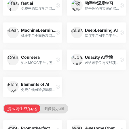
fast.ai
动手学深度学习
免费开源深度学习网站，专注于实用AI教学。面向开发者，提供免费深度学习课程、实战项目、代码库等资源，学习门槛低。
结合理论与实践的深度学习教材，专注于代码驱动学习。面向学生和开发者，提供深度学习理论、代码实现、练习题等资源，学习体验好。
MachineLearningMastery
DeepLearning.AI
机器学习全面教程网站，专注于实用技能教学。面向开发者，提供机器学习算法、Python实现、项目实战等教程，实用性强。
深度学习AI学习平台，由吴恩达创立。面向AI学习者，提供深度学习专项课程、AI新闻、技术社区等资源，课程质量权威。
Coursera
Udacity AI学院
知名MOOC平台，整合全球顶尖大学课程资源。面向学习者，提供AI、机器学习、深度学习等课程，证书认可度高，课程质量专业。
AI纳米学位与实战项目平台，专注于职业导向学习。面向AI从业者，提供机器学习、深度学习、计算机视觉等纳米学位，项目实战性强。
Elements of AI
免费在线AI通识课程，专注于AI基础知识普及。面向普通大众，提供AI概念、原理、应用等入门知识，语言通俗易懂。
提示词生成/优化
图像提示词
PromptPerfect
Awesome ChatGPT Prompts