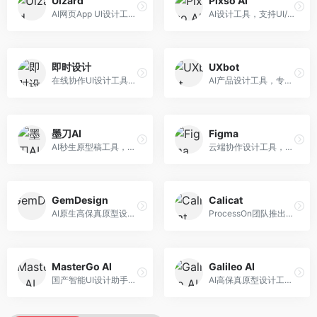
Uizard
Pixso AI
AI网页App UI设计工具，专注于快速界面生成。面向产品经理和设计师，提供线框图转UI、界面生成、设计优化等服务，设计速度快。
AI设计工具，支持UI/UX设计全流程。面向设计师和产品团队，提供界面生成、设计优化、协作评审等服务，国产替代方案，团队协作便捷。
即时设计
UXbot
在线协作UI设计工具，整合AI设计功能。面向设计师和产品团队，提供界面设计、原型制作、设计资源库等服务，国产协作设计平台。
AI产品设计工具，专注于用户体验优化。面向UX设计师，提供用户研究、设计建议、可用性测试等服务，UX设计支持完善。
墨刀AI
Figma
AI秒生原型稿工具，专注于快速原型设计。面向产品经理和设计师，提供原型生成、交互设计、团队协作等服务，原型制作效率高。
云端协作设计工具，整合AI设计辅助功能。面向UI/UX设计师和产品团队，提供界面设计、原型制作、团队协作等服务，协作功能强大，是UI设计领域的标杆产品。
GemDesign
Calicat
AI原生高保真原型设计工具，专注于智能设计生成。面向设计师，提供界面生成、设计优化、原型制作等服务，设计自动化程度高。
ProcessOn团队推出的产设研协作平台，整合设计与协作功能。面向产品团队，提供设计协作、文档管理、团队沟通等服务，产研协作便捷。
MasterGo AI
Galileo AI
国产智能UI设计助手，专注于界面设计自动化。面向UI设计师，提供界面生成、组件设计、设计系统构建等服务，中文用户适配性好。
AI高保真原型设计工具，专注于UI界面生成。面向设计师和产品团队，提供界面生成、交互设计、设计优化等服务，界面质量高。