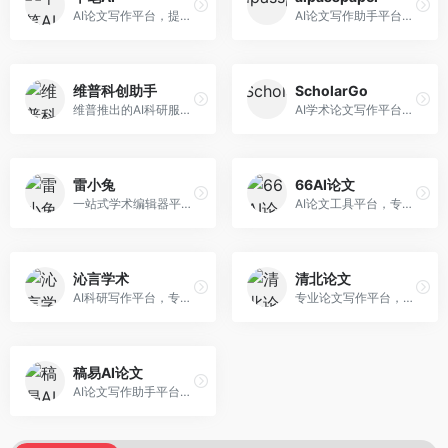
AI论文写作平台，提供无限改稿服务。面向高校学生和学术研究者，支持论文选题、大纲生成、内容撰写、查重修改等全流程服务，改稿次数不限，服务质量有保障。
AI论文写作助手平台，提供智能化的学术写作支持。面向大学生和研究人员，支持多种学科论文生成，提供参考文献管理和格式规范服务，写作效率高。
维普科创助手
ScholarGo
维普推出的AI科研服务平台，整合学术资源与智能写作。面向科研人员和高校师生，提供文献检索、论文写作、查重检测等一站式服务，学术资源权威可靠。
AI学术论文写作平台，专注于理工科领域的逻辑构建。面向理工科研究生和科研工作者，提供公式编辑、数据分析、论文结构优化等服务，理工科写作逻辑严谨。
雷小兔
66AI论文
一站式学术编辑器平台，覆盖论文写作全流程。面向高校学生和科研人员，提供选题分析、文献检索、论文生成、查重降重等服务，操作流程清晰，学术写作效率显著提升。
AI论文工具平台，专注于高质量低查重论文生成。面向大学生和研究生，提供论文写作、降重修改等服务，生成内容原创度高，查重率低。
沁言学术
清北论文
AI科研写作平台，专注于学术研究辅助。面向研究生和科研工作者，提供文献分析、研究方法指导、论文撰写等服务，学术资源丰富，研究支持全面。
专业论文写作平台，依托高校学术资源。面向本科生和研究生，提供论文指导、写作辅助、查重检测等服务，学术规范性强，适合追求高质量论文的用户。
稿易AI论文
AI论文写作助手平台，提供智能化学术写作支持。面向高校学生，支持多种论文类型生成，提供参考文献管理和格式规范服务，操作流程简单。