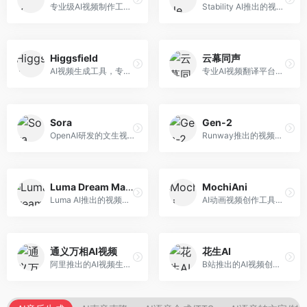
专业级AI视频制作工具，支持视频生成与编辑。面向影视制作人和创意工作者，提供文生视频、视频编辑、绿幕抠像等专业功能，视频处理能力强，适合专业创作场景。
Stability AI推出的视频生成模型，开源可部署。面向开发者和专业创作者，支持视频生成、视频编辑等功能，开源生态完善，定制化程度高。
Higgsfield
云幕同声
AI视频生成工具，专注于高质量视频内容创作。面向视频创作者和营销人员，支持文生视频、视频编辑等功能，视频效果逼真，适合商业应用。
专业AI视频翻译平台，支持视频多语言配音和字幕生成。面向跨境电商和内容出海从业者，提供视频翻译、配音、字幕生成等服务，多语言支持完善。
Sora
Gen-2
OpenAI研发的文生视频大模型，可根据文字描述生成长达60秒的高清视频。面向影视创作者、广告从业者和内容生产者，视频连贯性强，物理世界理解准确，代表了AI视频生成的最高水平。
Runway推出的视频生成模型，专注于文生视频和视频风格转换。面向影视制作人和创意工作者，支持文本到视频、图像到视频等多种生成模式，视频质量专业级。
Luma Dream Machine
MochiAni
Luma AI推出的视频生成工具，专注于高质量视频创作。面向影视创作者和内容生产者，支持文生视频、图生视频，视频质量高，物理运动流畅自然。
AI动画视频创作工具，专注于动画内容生成。面向动画创作者和二次元内容生产者，支持动画风格视频生成，动画效果流畅，适合动漫内容创作。
通义万相AI视频
花生AI
阿里推出的AI视频生成服务，整合图像与视频创作能力。面向电商和营销从业者，支持商品视频生成、营销视频制作等服务，商业应用场景丰富。
B站推出的AI视频创作工具，专注于短视频内容生成。面向B站创作者，支持视频生成、视频编辑等功能，与B站平台深度整合，创作效率高。