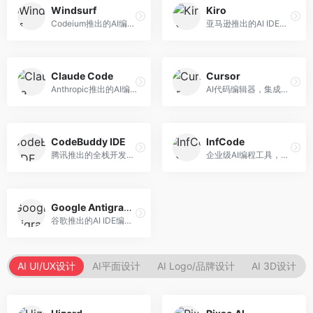
Windsurf
Kiro
Codeium推出的AI编程工具，专注于代码智能辅助。面向开发者，提供代码补全、代码生成、代码解释等服务，多语言支持完善。
亚马逊推出的AI IDE，深度整合AWS云服务。面向AWS开发者，提供代码生成、云服务集成、部署自动化等服务，与AWS生态无缝衔接。
Claude Code
Cursor
Anthropic推出的AI编程工具，基于Claude模型。面向开发者，提供代码生成、代码审查、调试辅助等服务，代码质量高，推理能力强。
AI代码编辑器，集成GPT-4模型，专注于智能编程辅助。面向开发者，提供代码生成、代码解释、错误修复等服务，编程体验流畅，开发效率高。
CodeBuddy IDE
InfCode
腾讯推出的全栈开发AI IDE，整合腾讯云服务。面向开发者，提供代码生成、调试辅助、部署服务等功能，与腾讯云生态深度整合。
企业级AI编程工具，专注于团队协作开发。面向企业开发团队，提供代码生成、代码审查、团队协作等服务，企业级功能完善。
Google Antigravity
谷歌推出的AI IDE编程智能体，整合Google Cloud服务。面向谷歌生态开发者，提供智能编程辅助、云服务集成等功能。
AI UI/UX设计
AI平面设计
AI Logo/品牌设计
AI 3D设计