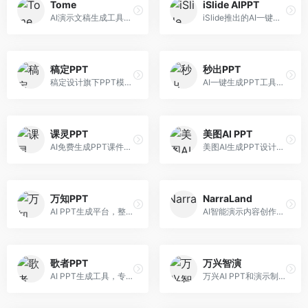
Tome
iSlide AIPPT
AI演示文稿生成工具，专注于故事化演示创作。面向创业者和营销人员，提供故事叙述、视觉设计、内容生成等服务，演示文稿叙事性强。
iSlide推出的AI一键设计精美PPT工具。面向PPT设计用户，提供模板库、内容生成、设计优化等服务，与iSlide插件深度整合。
稿定PPT
秒出PPT
稿定设计旗下PPT模板资源库，整合AI生成功能。面向设计师和职场人士，提供海量PPT模板、AI内容生成等服务，模板质量高。
AI一键生成PPT工具，专注于快速演示文稿制作。面向职场人士，支持主题输入、内容生成、模板套用等功能，PPT生成速度快，适合紧急制作场景。
课灵PPT
美图AI PPT
AI免费生成PPT课件平台，专注于教育场景。面向教师和教育工作者，提供课件生成、教学设计、模板选择等服务，教育适配性强。
美图AI生成PPT设计工具，整合图像处理能力。面向设计师和职场人士，提供PPT生成、图片美化、设计优化等服务，视觉设计美观。
万知PPT
NarraLand
AI PPT生成平台，整合知识库与创作功能。面向职场人士，支持内容检索、PPT生成、设计优化等服务，知识整合能力强。
AI智能演示内容创作平台，专注于叙事演示。面向内容创作者，提供故事创作、演示生成、动画设计等服务，演示内容生动有趣。
歌者PPT
万兴智演
AI PPT生成工具，专注于演示文稿智能创作。面向职场人士，支持主题输入、内容生成、设计美化等功能，PPT制作效率高。
万兴AI PPT和演示制作软件，整合视频演示功能。面向职场人士和教育工作者，提供PPT生成、演示录制、视频制作等服务，演示功能完善。