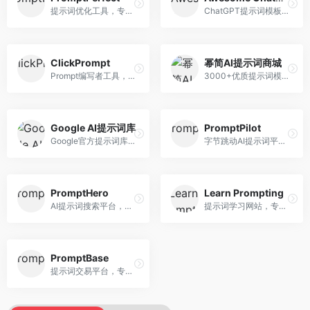
提示词优化工具，专注于提示词质量提升。面向AI用户，提供提示词优化、效果测试、版本对比等服务，提示词优化专业。
ChatGPT提示词模板库，专注于实用提示词收集。面向ChatGPT用户，提供提示词模板、使用场景、效果展示等资源，模板实用性强。
ClickPrompt
幂简AI提示词商城
Prompt编写者工具，专注于提示词创作辅助。面向提示词创作者，提供提示词编辑、测试、分享等服务，创作工具完善。
3000+优质提示词模板平台，专注于中文提示词。面向中文AI用户，提供提示词模板、分类检索、一键使用等服务，中文提示词丰富。
Google AI提示词库
PromptPilot
Google官方提示词库，专注于Gemini模型优化。面向开发者，提供官方提示词指南、最佳实践、示例代码等资源，权威性强。
字节跳动AI提示词平台，专注于提示词优化与管理。面向AI用户，提供提示词优化、效果测试、团队协作等服务，企业级功能完善。
PromptHero
Learn Prompting
AI提示词搜索平台，整合多种AI工具提示词资源。面向AI创作者，提供提示词搜索、模板库、社区分享等服务，提示词资源丰富。
提示词学习网站，专注于提示词工程教育。面向AI学习者，提供提示词教程、最佳实践、案例研究等资源，教学内容系统。
PromptBase
提示词交易平台，专注于高质量提示词买卖。面向AI创作者，提供提示词交易、模板购买、创作者收益等服务，提示词质量高。