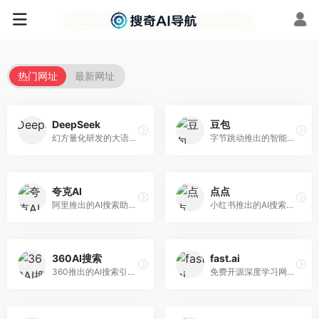
热门网址
最新网址
DeepSeek
豆包
幻方量化研发的大语言模型平台，专注于深度推理和代码生成能力。面向开发者、研究人员和技术爱好者，提供强大的逻辑推理和数学计算功能，开源生态完善，API接口友好。
字节跳动推出的智能对话助手平台，提供文本创作、知识问答、英语学习等多种AI服务。面向普通用户和内容创作者，支持多轮对话和文件解析，免费使用，响应速度快，中文理解能力强。
夸克AI
点点
阿里推出的AI搜索助手，整合搜索与AI功能。面向年轻用户，提供智能搜索、文档处理、学习辅助等服务，与夸克生态深度整合。
小红书推出的AI搜索应用，专注于生活方式内容搜索。面向小红书用户，提供生活攻略、消费决策、内容推荐等服务，生活方式内容丰富。
360AI搜索
fast.ai
360推出的AI搜索引擎，专注于安全智能搜索。面向普通用户，提供智能问答、网页搜索、内容整理等服务，安全防护能力强。
免费开源深度学习网站，专注于实用AI教学。面向开发者，提供免费深度学习课程、实战项目、代码库等资源，学习门槛低。