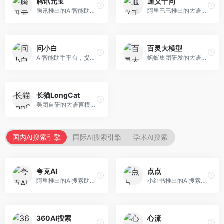
腾讯元宝
通义千问
腾讯推出的AI智能助手，整合微信生态和腾讯云服务。面向普通用户和企业客户，支持文档解析、图像理解、联网搜索等功能，与腾讯产品无缝衔接，办公协作便捷。
阿里巴巴推出的大语言模型平台，提供对话问答、文档处理、图像理解、代码编写等全方位AI服务。面向企业用户和个人开发者，集成阿里云生态，支持多模态交互，企业级安全保障。
问小白
百灵大模型
AI智能助手平台，提供知识问答、文本创作、文档处理等服务。面向普通用户和职场人士，操作简便，响应速度快，支持多场景应用。
蚂蚁集团研发的大语言模型平台，专注于金融科技和企业服务。面向金融机构和企业客户，提供智能客服、风险分析、文档处理等服务，金融场景理解深入。
长猫LongCat
美团自研的大语言模型对话平台，专注于本地生活服务场景。面向美团生态用户，提供智能推荐、服务问答等功能，本地生活知识覆盖全面。
国内AI搜索引擎
国际AI搜索引擎
学术AI搜索
夸克AI
点点
阿里推出的AI搜索助手，整合搜索与AI功能。面向年轻用户，提供智能搜索、文档处理、学习辅助等服务，与夸克生态深度整合。
小红书推出的AI搜索应用，专注于生活方式内容搜索。面向小红书用户，提供生活攻略、消费决策、内容推荐等服务，生活方式内容丰富。
360AI搜索
心流