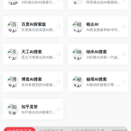
360推出的AI搜索引擎，专注于安全智能搜索。面向普通用户，提供智能问答、网页搜索、内容整理等服务，安全防护能力强。
阿里推出的AI搜索助手，专注于智能信息获取。面向普通用户，提供智能搜索、内容整理、知识问答等服务，与阿里生态深度整合。
百度AI探索版
链企AI
百度推出的深度AI搜索引擎，整合百度知识图谱。面向中文用户，提供智能问答、知识探索、内容生成等服务，知识覆盖面广。
AI商业搜索和标书写作工具，专注于企业服务场景。面向企业用户，提供商业信息搜索、标书生成、企业分析等服务，商业信息专业。
天工AI搜索
纳米AI搜索
昆仑万维推出的AI搜索引擎，整合大模型与搜索能力。面向普通用户，提供智能问答、深度搜索、内容整理等服务，中文搜索体验好。
360推出的新一代超级AI搜索，深度整合360搜索资源。面向普通用户，提供智能问答、多模态搜索、内容生成等服务，安全可靠。
博查AI搜索
秘塔AI搜索
支持多模型的AI搜索引擎，整合多种大模型能力。面向AI爱好者，提供多模型搜索、答案对比、深度分析等服务，模型选择灵活。
AI驱动的搜索引擎，专注于无广告直达结果。面向研究者和信息获取需求者，提供深度搜索、来源标注、答案整理等服务，搜索结果干净准确，信息可信度高。
知乎直答
知乎推出的AI搜索引擎，专注于知识问答场景。面向知识获取者，提供知乎内容搜索、智能问答、知识整理等服务，专业知识丰富。