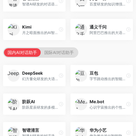
智谱AI研发的对话语言模型，支持中英双语交互。面向中文用户和开发者，提供知识问答、代码编写、文档解读等服务，开源生态完善，学术研究背景深厚。
百度研发的知识增强大语言模型，深度融合百度知识图谱和搜索能力。面向中文用户，提供知识问答、文本创作、逻辑推理等服务，中文语境理解准确，知识覆盖面广。
Kimi
通义千问
月之暗面推出的AI智能助手，核心优势在于超长文本处理能力，支持20万字以上文档分析。面向学术研究者、职场人士和内容创作者，提供文档解读、PPT生成、联网搜索等综合服务。
阿里巴巴推出的大语言模型平台，提供对话问答、文档处理、图像理解、代码编写等全方位AI服务。面向企业用户和个人开发者，集成阿里云生态，支持多模态交互，企业级安全保障。
国内AI对话助手
国际AI对话助手
DeepSeek
豆包
幻方量化研发的大语言模型平台，专注于深度推理和代码生成能力。面向开发者、研究人员和技术爱好者，提供强大的逻辑推理和数学计算功能，开源生态完善，API接口友好。
字节跳动推出的智能对话助手平台，提供文本创作、知识问答、英语学习等多种AI服务。面向普通用户和内容创作者，支持多轮对话和文件解析，免费使用，响应速度快，中文理解能力强。
阶跃AI
Me.bot
阶跃星辰研发的多模态大模型平台，支持文本、图像、视频的综合理解与生成。面向创作者和企业客户，提供内容创作、智能分析等服务，多模态能力突出。
心识宇宙推出的个性化AI伴侣，专注于情感交互和个人助理服务。面向个人用户，支持日程管理、情感陪伴、知识问答等功能，交互体验人性化。
智谱清言
华为小艺
智谱AI研发的对话语言模型，支持中英双语交互。面向中文用户和开发者，提供知识问答、代码编写、文档解读等服务，开源生态完善，学术研究背景深厚。
华为推出的AI智能助手网页端，深度整合鸿蒙生态和华为云服务。面向华为设备用户，支持语音交互、智能问答、设备控制等功能，与华为硬件生态无缝衔接。