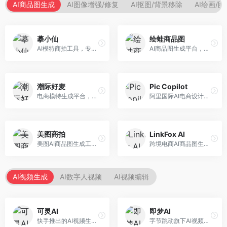
AI商品图生成
AI图像增强/修复
AI抠图/背景移除
AI绘画/
摹小仙
绘蛙商品图
AI模特商拍工具，专注于服装电商。面向服装电商卖家，提供虚拟模特试穿、商品展示图生成等服务，模特形象多样，拍摄成本低。
AI商品图生成平台，支持模特换装和场景生成。面向电商卖家，提供商品上身效果展示、场景化商品图生成等服务，电商营销效果显著。
潮际好麦
Pic Copilot
电商模特生成平台，支持AI虚拟模特创作。面向服装和配饰电商，提供模特试穿、商品展示、营销素材生成等服务，模特形象可定制。
阿里国际AI电商设计工具，专注于跨境电商。面向跨境电商卖家，提供商品图优化、营销海报生成、多语言适配等服务，海外市场适配性强。
美图商拍
LinkFox AI
美图AI商品图生成工具，整合美图生态。面向电商卖家，提供商品图美化、模特替换、场景生成等服务，移动端操作便捷。
跨境电商AI商品图生成工具。面向跨境电商卖家，支持多语言商品图生成、模特替换、场景优化等服务，适配海外电商平台需求。
AI视频生成
AI数字人视频
AI视频编辑
可灵AI
即梦AI
快手推出的AI视频生成平台，支持文生视频和图生视频，可生成长达2分钟的高质量视频内容。面向短视频创作者和营销人员，操作简便，生成效果逼真，适合商业推广和创意表达。
字节跳动旗下AI视频创作平台，支持多模态内容生成。面向内容创作者和营销人员，提供文生视频、图生视频、智能剪辑等功能，中文理解能力强，创作效率高。