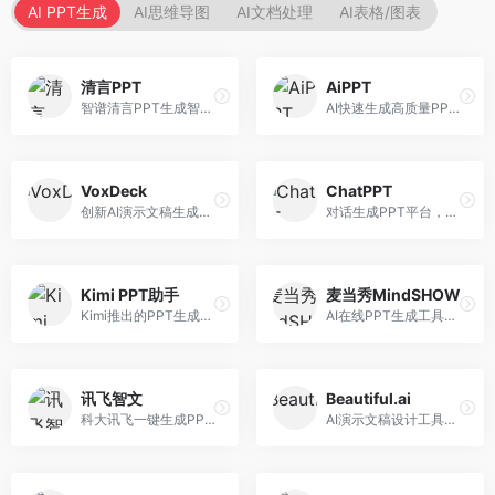
AI PPT生成
AI思维导图
AI文档处理
AI表格/图表
清言PPT
AiPPT
智谱清言PPT生成智能体，基于GLM大模型。面向智谱用户，支持对话生成PPT、内容优化等服务，与智谱生态深度整合。
AI快速生成高质量PPT平台，支持主题定制。面向职场人士和学生，提供一键生成、模板选择、内容优化等服务，PPT制作速度快，设计质量高。
VoxDeck
ChatPPT
创新AI演示文稿生成工具，支持语音交互创作。面向职场人士，支持语音输入、PPT生成、内容优化等功能，语音创作体验便捷。
对话生成PPT平台，支持自然语言交互创作。面向职场人士和教育工作者，通过对话方式完成PPT制作，交互体验友好，创作过程直观。
Kimi PPT助手
麦当秀MindSHOW
Kimi推出的PPT生成智能体，整合长文本处理能力。面向职场人士和学生，支持文档解析、PPT生成、内容优化等服务，与Kimi生态深度整合。
AI在线PPT生成工具，支持思维导图转PPT。面向职场人士，提供思维导图导入、PPT生成、模板选择等服务，思维导图转PPT效率高。
讯飞智文
Beautiful.ai
科大讯飞一键生成PPT和Word工具，整合语音技术。面向职场人士，支持语音输入、文档生成、格式调整等功能，办公效率显著提升。
AI演示文稿设计工具，专注于自动化设计排版。面向职场人士，提供智能排版、模板选择、设计优化等服务，设计美观度高。