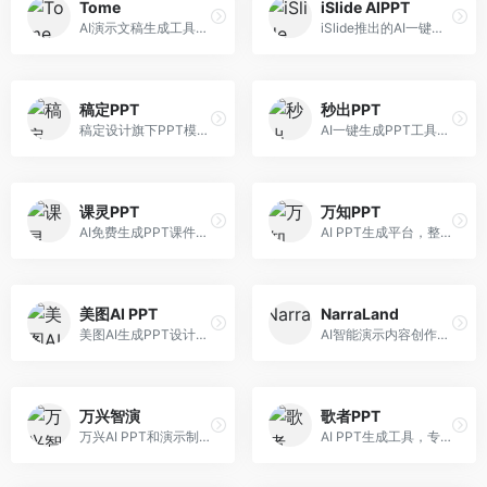
Tome
iSlide AIPPT
AI演示文稿生成工具，专注于故事化演示创作。面向创业者和营销人员，提供故事叙述、视觉设计、内容生成等服务，演示文稿叙事性强。
iSlide推出的AI一键设计精美PPT工具。面向PPT设计用户，提供模板库、内容生成、设计优化等服务，与iSlide插件深度整合。
稿定PPT
秒出PPT
稿定设计旗下PPT模板资源库，整合AI生成功能。面向设计师和职场人士，提供海量PPT模板、AI内容生成等服务，模板质量高。
AI一键生成PPT工具，专注于快速演示文稿制作。面向职场人士，支持主题输入、内容生成、模板套用等功能，PPT生成速度快，适合紧急制作场景。
课灵PPT
万知PPT
AI免费生成PPT课件平台，专注于教育场景。面向教师和教育工作者，提供课件生成、教学设计、模板选择等服务，教育适配性强。
AI PPT生成平台，整合知识库与创作功能。面向职场人士，支持内容检索、PPT生成、设计优化等服务，知识整合能力强。
美图AI PPT
NarraLand
美图AI生成PPT设计工具，整合图像处理能力。面向设计师和职场人士，提供PPT生成、图片美化、设计优化等服务，视觉设计美观。
AI智能演示内容创作平台，专注于叙事演示。面向内容创作者，提供故事创作、演示生成、动画设计等服务，演示内容生动有趣。
万兴智演
歌者PPT
万兴AI PPT和演示制作软件，整合视频演示功能。面向职场人士和教育工作者，提供PPT生成、演示录制、视频制作等服务，演示功能完善。
AI PPT生成工具，专注于演示文稿智能创作。面向职场人士，支持主题输入、内容生成、设计美化等功能，PPT制作效率高。