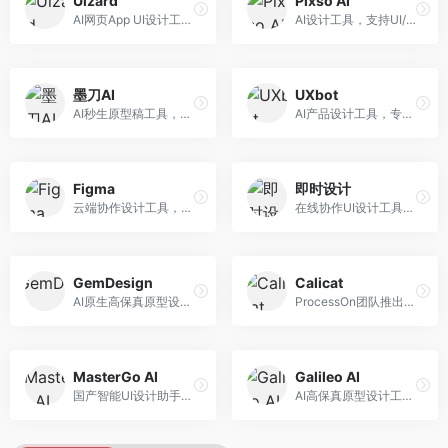
Uizard
Pixso AI
AI网页App UI设计工具，专注于快速界面生成。面向产品经理和设计师，提供线框图转UI、界面生成、设计优化等服务，设计速度快。
AI设计工具，支持UI/UX设计全流程。面向设计师和产品团队，提供界面生成、设计优化、协作评审等服务，国产替代方案，团队协作便捷。
墨刀AI
UXbot
AI秒生原型稿工具，专注于快速原型设计。面向产品经理和设计师，提供原型生成、交互设计、团队协作等服务，原型制作效率高。
AI产品设计工具，专注于用户体验优化。面向UX设计师，提供用户研究、设计建议、可用性测试等服务，UX设计支持完善。
Figma
即时设计
云端协作设计工具，整合AI设计辅助功能。面向UI/UX设计师和产品团队，提供界面设计、原型制作、团队协作等服务，协作功能强大，是UI设计领域的标杆产品。
在线协作UI设计工具，整合AI设计功能。面向设计师和产品团队，提供界面设计、原型制作、设计资源库等服务，国产协作设计平台。
GemDesign
Calicat
AI原生高保真原型设计工具，专注于智能设计生成。面向设计师，提供界面生成、设计优化、原型制作等服务，设计自动化程度高。
ProcessOn团队推出的产设研协作平台，整合设计与协作功能。面向产品团队，提供设计协作、文档管理、团队沟通等服务，产研协作便捷。
MasterGo AI
Galileo AI
国产智能UI设计助手，专注于界面设计自动化。面向UI设计师，提供界面生成、组件设计、设计系统构建等服务，中文用户适配性好。
AI高保真原型设计工具，专注于UI界面生成。面向设计师和产品团队，提供界面生成、交互设计、设计优化等服务，界面质量高。