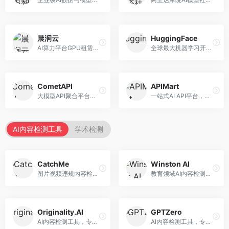
晨涧云
HuggingFace
AI算力平台GPU租赁服务，专注于弹性算力。面向开发者和研究者，提供GPU租赁、弹性调度、成本优化等服务，算力灵活。
全球最大机器学习开源社区，整合模型库与开发工具。面向AI研究者和开发者，提供开源模型、数据集、开发工具等资源，开源生态最完善。
CometAPI
APIMart
大模型API聚合平台，整合多种AI模型服务。面向开发者，提供统一接口、模型切换、监控分析等服务，API管理便捷。
一站式AI API平台，整合多种AI服务。面向开发者，提供模型API、图像处理、语音识别等服务，API种类丰富。
AI内容检测工具
学术检测
CatchMe
Winston AI
图片视频违规内容检测平台，专注于视觉内容安全。面向内容平台，提供图片审核、视频审核、直播监控等服务，视觉检测专业。
教育领域AI内容检测平台，专注于学术诚信。面向教育机构，提供AI内容检测、抄袭检测、报告生成等服务，教育适配性强。
Originality.AI
GPTZero
AI内容检测工具，专注于内容原创性验证。面向内容创作者和出版商，提供AI检测、抄袭检测、批量分析等服务，检测精度高。
AI内容检测工具，专注于AI生成文本识别。面向教育工作者和出版商，提供文本检测、批量分析、API接口等服务，检测准确率高。