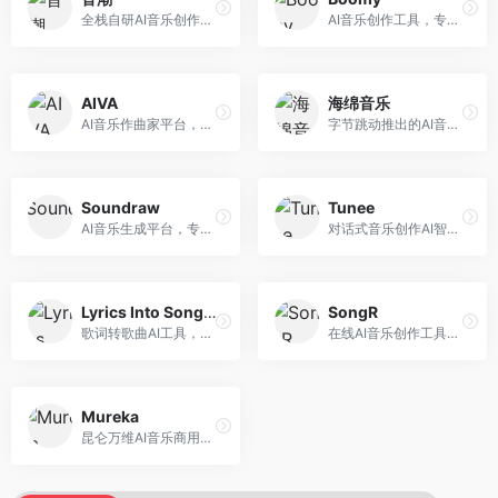
全栈自研AI音乐创作平台，支持从创作到发布的完整流程。面向独立音乐人和音乐工作室，提供作词作曲、编曲混音、音乐发布等服务，创作工具专业。
AI音乐创作工具，专注于快速音乐生成与发布。面向音乐爱好者和业余创作者，支持一键生成原创音乐，可直接发布到音乐平台，创作门槛低。
AIVA
海绵音乐
AI音乐作曲家平台，专注于古典和影视配乐创作。面向影视制作人和游戏开发者，提供原创音乐生成、配乐定制等服务，音乐风格专业，适合影视游戏配乐。
字节跳动推出的AI音乐创作平台，支持多风格音乐生成。面向内容创作者和音乐爱好者，提供歌词创作、旋律生成、编曲制作等服务，创作效率高，适合短视频配乐。
Soundraw
Tunee
AI音乐生成平台，专注于免版税音乐创作。面向视频创作者和内容制作者，提供背景音乐生成、音乐定制等服务，音乐版权清晰，适合视频配乐场景。
对话式音乐创作AI智能体，支持自然语言交互创作。面向音乐爱好者，通过对话方式完成音乐创作，交互体验友好，创作过程直观。
Lyrics Into Song AI
SongR
歌词转歌曲AI工具，支持将歌词转化为完整歌曲。面向歌词创作者和音乐爱好者，提供歌词谱曲、编曲制作等服务，歌词音乐化效率高。
在线AI音乐创作工具，支持歌词与旋律一体化生成。面向内容创作者和音乐爱好者，提供歌词创作、旋律生成、音乐制作等服务，操作简便，创作速度快。
Mureka
昆仑万维AI音乐商用创作平台，专注于商业音乐授权。面向企业和商业用户，提供版权音乐生成、商用授权等服务，音乐版权清晰，商业应用安全。