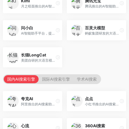
Kimi
腾讯元宝
月之暗面推出的AI智能助手，核心优势在于超长文本处理能力，支持20万字以上文档分析。面向学术研究者、职场人士和内容创作者，提供文档解读、PPT生成、联网搜索等综合服务。
腾讯推出的AI智能助手，整合微信生态和腾讯云服务。面向普通用户和企业客户，支持文档解析、图像理解、联网搜索等功能，与腾讯产品无缝衔接，办公协作便捷。
问小白
百灵大模型
AI智能助手平台，提供知识问答、文本创作、文档处理等服务。面向普通用户和职场人士，操作简便，响应速度快，支持多场景应用。
蚂蚁集团研发的大语言模型平台，专注于金融科技和企业服务。面向金融机构和企业客户，提供智能客服、风险分析、文档处理等服务，金融场景理解深入。
长猫LongCat
美团自研的大语言模型对话平台，专注于本地生活服务场景。面向美团生态用户，提供智能推荐、服务问答等功能，本地生活知识覆盖全面。
国内AI搜索引擎
国际AI搜索引擎
学术AI搜索
夸克AI
点点
阿里推出的AI搜索助手，整合搜索与AI功能。面向年轻用户，提供智能搜索、文档处理、学习辅助等服务，与夸克生态深度整合。
小红书推出的AI搜索应用，专注于生活方式内容搜索。面向小红书用户，提供生活攻略、消费决策、内容推荐等服务，生活方式内容丰富。
心流
360AI搜索