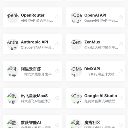
OpenRouter
OpenAI API
AI模型API聚合平台，整合多种主流大模型。面向开发者，提供统一API接口、模型对比、成本优化等服务，模型选择灵活。
OpenAI模型API平台，提供GPT系列模型服务。面向开发者，提供模型API、微调服务、Assistants API等，是AI开发领域的基础设施。
Anthropic API
ZenMux
Claude模型API平台，专注于安全可靠的AI服务。面向开发者，提供Claude系列模型API、安全特性、企业级服务等，API质量高。
企业级大模型聚合平台，专注于企业AI服务。面向企业用户，提供多模型管理、安全合规、成本优化等服务，企业级功能完善。
阿里云百炼
DMXAPI
一站式大模型开发平台，深度整合阿里云服务。面向企业开发者和AI团队，提供模型训练、微调、部署、应用开发等全流程服务，企业级功能完善。
一个Key用全球大模型的聚合平台。面向开发者，提供多模型统一API、简化接入、成本控制等服务，接入便捷。
讯飞星辰MaaS
Google AI Studio
科大讯飞AI智能体开发平台，专注于企业级模型服务。面向企业用户，提供模型调用、智能体创建、行业解决方案等服务，中文能力突出。
免费体验测试AI模型的平台，深度整合Google生态。面向开发者和研究者，提供Gemini模型体验、API密钥管理、提示词测试等服务，免费使用。
数眼智能AI
魔搭社区
企业级AI数据与模型服务平台，专注于数据驱动AI。面向企业用户，提供数据管理、模型训练、部署服务等，数据治理能力强。
阿里达摩院AI模型社区，专注于中文AI生态。面向中文开发者，提供开源模型、数据集、开发工具等资源，中文模型丰富。