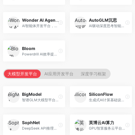
Wonder AI Agents
AutoGLM沉思
AI智能体开发平台，专注于低代码智能体创建。面向开发者，提供可视化开发、模板库、部署服务等功能，开发门槛低。
AI驱动深度思考智能体，专注于复杂推理任务。面向高级用户，提供深度分析、逻辑推理、决策支持等服务，推理能力强。
Bloom
Powerdrill AI效率提升平台，专注于企业智能化。面向企业用户，提供智能体创建、流程自动化、数据分析等服务，企业效率提升显著。
大模型开发平台
AI应用开发平台
深度学习框架
BigModel
SiliconFlow
智谱GLM大模型平台，提供API调用与模型服务。面向开发者和企业用户，提供GLM系列模型API、微调服务、应用开发工具等，开源生态完善。
生成式AI计算基础设施平台，专注于模型推理服务。面向开发者和企业，提供多模型API、高性能推理、成本优化等服务，推理性价比高。
SophNet
英博云AI算力
DeepSeek API推理平台，专注于DeepSeek模型服务。面向开发者，提供DeepSeek模型API、高性能推理、低成本服务，推理效率高。
GPU智算服务云平台，专注于AI算力租赁。面向AI研究者和企业，提供GPU租赁、模型训练、推理服务等，算力资源丰富。