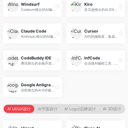
Windsurf
Kiro
Codeium推出的AI编程工具，专注于代码智能辅助。面向开发者，提供代码补全、代码生成、代码解释等服务，多语言支持完善。
亚马逊推出的AI IDE，深度整合AWS云服务。面向AWS开发者，提供代码生成、云服务集成、部署自动化等服务，与AWS生态无缝衔接。
Claude Code
Cursor
Anthropic推出的AI编程工具，基于Claude模型。面向开发者，提供代码生成、代码审查、调试辅助等服务，代码质量高，推理能力强。
AI代码编辑器，集成GPT-4模型，专注于智能编程辅助。面向开发者，提供代码生成、代码解释、错误修复等服务，编程体验流畅，开发效率高。
CodeBuddy IDE
InfCode
腾讯推出的全栈开发AI IDE，整合腾讯云服务。面向开发者，提供代码生成、调试辅助、部署服务等功能，与腾讯云生态深度整合。
企业级AI编程工具，专注于团队协作开发。面向企业开发团队，提供代码生成、代码审查、团队协作等服务，企业级功能完善。
Google Antigravity
谷歌推出的AI IDE编程智能体，整合Google Cloud服务。面向谷歌生态开发者，提供智能编程辅助、云服务集成等功能。
AI UI/UX设计
AI平面设计
AI Logo/品牌设计
AI 3D设计