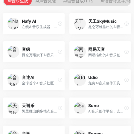
AI音乐生成
AI声音克隆
AI语音合成/TTS
AI语音转文字/转
Nafy AI
天工SkyMusic
在线AI音乐生成器，专注于快速音乐创作。面向内容创作者，支持多种风格音乐生成，操作简便，生成速度快，适合快速配乐需求。
昆仑万维推出的AI音乐创作平台，基于天工大模型。面向音乐创作者，支持歌词生成、旋律创作、音乐编曲等服务，中文音乐创作能力强。
音疯
网易天音
昆仑万维旗下AI音乐创作平台，专注于音乐内容生成。面向音乐爱好者和内容创作者，提供多种风格音乐生成，操作简便，创作速度快。
网易推出的AI音乐创作工具，支持作词、作曲与编曲。面向音乐爱好者和独立音乐人，提供歌词生成、旋律创作、编曲制作等服务，与网易云音乐生态深度整合。
音述AI
Udio
全球首个AI音乐社区平台，整合创作与分享功能。面向音乐创作者和爱好者，提供音乐创作、作品分享、社区交流等服务，社区氛围活跃。
免费AI音乐创作工具，专注于高质量音乐生成。面向音乐创作者和内容制作者，支持多种音乐风格生成，音质专业，创作自由度高，适合专业音乐制作场景。
天谱乐
Suno
阿里推出的多模态音乐生成平台，整合音频与文本理解能力。面向内容创作者，支持歌词生成、旋律创作、音乐编辑等服务，与阿里生态深度整合。
AI音乐创作平台，支持通过文字描述生成完整歌曲，包含歌词、旋律和人声。面向音乐爱好者、内容创作者和独立音乐人，操作门槛低，创作速度快，支持多种音乐风格，为音乐创作带来全新可能。
音潮
Boomy