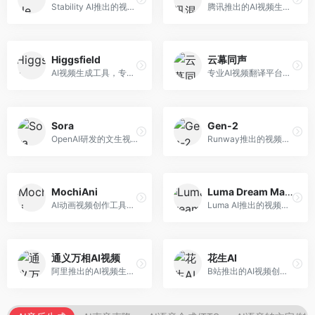
Stability AI推出的视频生成模型，开源可部署。面向开发者和专业创作者，支持视频生成、视频编辑等功能，开源生态完善，定制化程度高。
腾讯推出的AI视频生成工具，基于混元大模型。面向腾讯生态用户和内容创作者，支持文生视频、视频编辑等功能，与腾讯产品生态深度整合。
Higgsfield
云幕同声
AI视频生成工具，专注于高质量视频内容创作。面向视频创作者和营销人员，支持文生视频、视频编辑等功能，视频效果逼真，适合商业应用。
专业AI视频翻译平台，支持视频多语言配音和字幕生成。面向跨境电商和内容出海从业者，提供视频翻译、配音、字幕生成等服务，多语言支持完善。
Sora
Gen-2
OpenAI研发的文生视频大模型，可根据文字描述生成长达60秒的高清视频。面向影视创作者、广告从业者和内容生产者，视频连贯性强，物理世界理解准确，代表了AI视频生成的最高水平。
Runway推出的视频生成模型，专注于文生视频和视频风格转换。面向影视制作人和创意工作者，支持文本到视频、图像到视频等多种生成模式，视频质量专业级。
MochiAni
Luma Dream Machine
AI动画视频创作工具，专注于动画内容生成。面向动画创作者和二次元内容生产者，支持动画风格视频生成，动画效果流畅，适合动漫内容创作。
Luma AI推出的视频生成工具，专注于高质量视频创作。面向影视创作者和内容生产者，支持文生视频、图生视频，视频质量高，物理运动流畅自然。
通义万相AI视频
花生AI
阿里推出的AI视频生成服务，整合图像与视频创作能力。面向电商和营销从业者，支持商品视频生成、营销视频制作等服务，商业应用场景丰富。
B站推出的AI视频创作工具，专注于短视频内容生成。面向B站创作者，支持视频生成、视频编辑等功能，与B站平台深度整合，创作效率高。