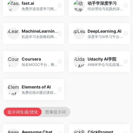
fast.ai
动手学深度学习
免费开源深度学习网站，专注于实用AI教学。面向开发者，提供免费深度学习课程、实战项目、代码库等资源，学习门槛低。
结合理论与实践的深度学习教材，专注于代码驱动学习。面向学生和开发者，提供深度学习理论、代码实现、练习题等资源，学习体验好。
MachineLearningMastery
DeepLearning.AI
机器学习全面教程网站，专注于实用技能教学。面向开发者，提供机器学习算法、Python实现、项目实战等教程，实用性强。
深度学习AI学习平台，由吴恩达创立。面向AI学习者，提供深度学习专项课程、AI新闻、技术社区等资源，课程质量权威。
Coursera
Udacity AI学院
知名MOOC平台，整合全球顶尖大学课程资源。面向学习者，提供AI、机器学习、深度学习等课程，证书认可度高，课程质量专业。
AI纳米学位与实战项目平台，专注于职业导向学习。面向AI从业者，提供机器学习、深度学习、计算机视觉等纳米学位，项目实战性强。
Elements of AI
免费在线AI通识课程，专注于AI基础知识普及。面向普通大众，提供AI概念、原理、应用等入门知识，语言通俗易懂。
提示词生成/优化
图像提示词
Awesome ChatGPT Prompts
ClickPrompt