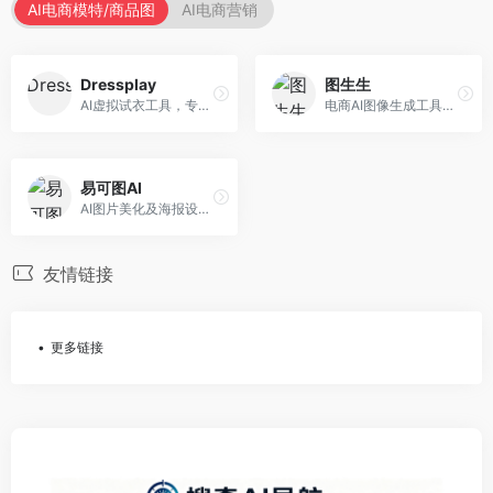
AI电商模特/商品图
AI电商营销
Dressplay
图生生
AI虚拟试衣工具，专注于服装电商体验。面向服装电商，提供虚拟试穿、尺码推荐、穿搭建议等服务，试衣体验真实。
电商AI图像生成工具，专注于商品图创作。面向电商卖家，提供商品图生成、背景替换、批量处理等服务，商品图质量高。
易可图AI
AI图片美化及海报设计平台，专注于电商视觉设计。面向电商卖家，提供图片美化、海报设计、营销素材等服务，设计效率高。
友情链接
更多链接