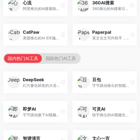
心流
360AI搜索
阿里推出的AI搜索助手，专注于智能信息获取。面向普通用户，提供智能搜索、内容整理、知识问答等服务，与阿里生态深度整合。
360推出的AI搜索引擎，专注于安全智能搜索。面向普通用户，提供智能问答、网页搜索、内容整理等服务，安全防护能力强。
CatPaw
Paperpal
美团推出的AI IDE编程工具，专注于本地开发生态。面向开发者，提供智能代码补全、代码生成、项目管理等服务，本地开发体验好。
英文论文写作助手，专注于学术英语润色。面向需要发表国际期刊的研究者，提供语法检查、学术表达优化、格式规范等服务，英语表达地道专业。
国内热门AI工具
国际热门AI工具
DeepSeek
豆包
幻方量化研发的大语言模型平台，专注于深度推理和代码生成能力。面向开发者、研究人员和技术爱好者，提供强大的逻辑推理和数学计算功能，开源生态完善，API接口友好。
字节跳动推出的智能对话助手平台，提供文本创作、知识问答、英语学习等多种AI服务。面向普通用户和内容创作者，支持多轮对话和文件解析，免费使用，响应速度快，中文理解能力强。
即梦AI
可灵AI
字节跳动旗下AI视频创作平台，支持多模态内容生成。面向内容创作者和营销人员，提供文生视频、图生视频、智能剪辑等功能，中文理解能力强，创作效率高。
快手推出的AI视频生成平台，支持文生视频和图生视频，可生成长达2分钟的高质量视频内容。面向短视频创作者和营销人员，操作简便，生成效果逼真，适合商业推广和创意表达。
智谱清言
文心一言