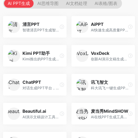
AI PPT生成
AI思维导图
AI文档处理
AI表格/图表
清言PPT
AiPPT
智谱清言PPT生成智能体，基于GLM大模型。面向智谱用户，支持对话生成PPT、内容优化等服务，与智谱生态深度整合。
AI快速生成高质量PPT平台，支持主题定制。面向职场人士和学生，提供一键生成、模板选择、内容优化等服务，PPT制作速度快，设计质量高。
Kimi PPT助手
VoxDeck
Kimi推出的PPT生成智能体，整合长文本处理能力。面向职场人士和学生，支持文档解析、PPT生成、内容优化等服务，与Kimi生态深度整合。
创新AI演示文稿生成工具，支持语音交互创作。面向职场人士，支持语音输入、PPT生成、内容优化等功能，语音创作体验便捷。
ChatPPT
讯飞智文
对话生成PPT平台，支持自然语言交互创作。面向职场人士和教育工作者，通过对话方式完成PPT制作，交互体验友好，创作过程直观。
科大讯飞一键生成PPT和Word工具，整合语音技术。面向职场人士，支持语音输入、文档生成、格式调整等功能，办公效率显著提升。
Beautiful.ai
麦当秀MindSHOW
AI演示文稿设计工具，专注于自动化设计排版。面向职场人士，提供智能排版、模板选择、设计优化等服务，设计美观度高。
AI在线PPT生成工具，支持思维导图转PPT。面向职场人士，提供思维导图导入、PPT生成、模板选择等服务，思维导图转PPT效率高。