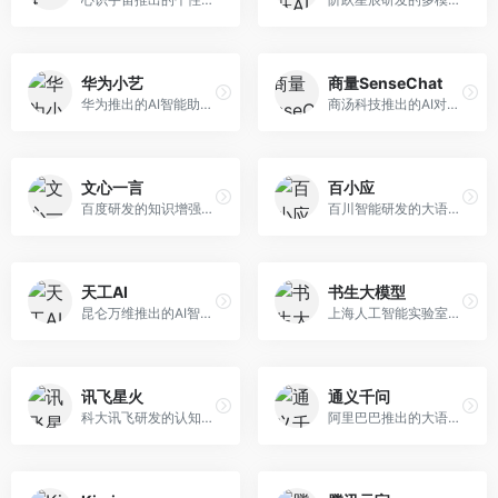
华为小艺
商量SenseChat
华为推出的AI智能助手网页端，深度整合鸿蒙生态和华为云服务。面向华为设备用户，支持语音交互、智能问答、设备控制等功能，与华为硬件生态无缝衔接。
商汤科技推出的AI对话平台，结合计算机视觉和自然语言处理技术。面向企业用户和开发者，支持多模态交互，视觉理解能力强，适合智能客服和内容创作场景。
文心一言
百小应
百度研发的知识增强大语言模型，深度融合百度知识图谱和搜索能力。面向中文用户，提供知识问答、文本创作、逻辑推理等服务，中文语境理解准确，知识覆盖面广。
百川智能研发的大语言模型助手，专注于中文理解和生成。面向中文用户，提供知识问答、文本创作、代码辅助等服务，模型参数规模大，中文表达流畅自然。
天工AI
书生大模型
昆仑万维推出的AI智能助手，集成搜索、对话、创作等多种能力。面向普通用户和内容创作者，支持联网搜索、文本生成、图像理解等功能，响应速度快，免费使用。
上海人工智能实验室研发的开源大模型系列，支持多尺度和多模态。面向研究机构和开发者，开源生态完善，学术研究背景深厚，适合科研和定制开发。
讯飞星火
通义千问
科大讯飞研发的认知智能大模型，深度融合语音识别和自然语言处理技术。面向企业用户和教育领域，提供语音交互、文档处理、代码生成等服务，中文语音识别准确率高。
阿里巴巴推出的大语言模型平台，提供对话问答、文档处理、图像理解、代码编写等全方位AI服务。面向企业用户和个人开发者，集成阿里云生态，支持多模态交互，企业级安全保障。