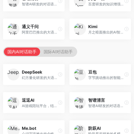
智谱AI研发的对话语言模型，支持中英双语交互。面向中文用户和开发者，提供知识问答、代码编写、文档解读等服务，开源生态完善，学术研究背景深厚。
百度研发的知识增强大语言模型，深度融合百度知识图谱和搜索能力。面向中文用户，提供知识问答、文本创作、逻辑推理等服务，中文语境理解准确，知识覆盖面广。
通义千问
Kimi
阿里巴巴推出的大语言模型平台，提供对话问答、文档处理、图像理解、代码编写等全方位AI服务。面向企业用户和个人开发者，集成阿里云生态，支持多模态交互，企业级安全保障。
月之暗面推出的AI智能助手，核心优势在于超长文本处理能力，支持20万字以上文档分析。面向学术研究者、职场人士和内容创作者，提供文档解读、PPT生成、联网搜索等综合服务。
国内AI对话助手
国际AI对话助手
DeepSeek
豆包
幻方量化研发的大语言模型平台，专注于深度推理和代码生成能力。面向开发者、研究人员和技术爱好者，提供强大的逻辑推理和数学计算功能，开源生态完善，API接口友好。
字节跳动推出的智能对话助手平台，提供文本创作、知识问答、英语学习等多种AI服务。面向普通用户和内容创作者，支持多轮对话和文件解析，免费使用，响应速度快，中文理解能力强。
逗逗AI
智谱清言
AI游戏陪玩平台，结合游戏理解和自然语言交互技术。面向游戏玩家，提供游戏攻略、陪玩互动、社交聊天等服务，游戏知识丰富，互动体验有趣。
智谱AI研发的对话语言模型，支持中英双语交互。面向中文用户和开发者，提供知识问答、代码编写、文档解读等服务，开源生态完善，学术研究背景深厚。
Me.bot
阶跃AI
心识宇宙推出的个性化AI伴侣，专注于情感交互和个人助理服务。面向个人用户，支持日程管理、情感陪伴、知识问答等功能，交互体验人性化。
阶跃星辰研发的多模态大模型平台，支持文本、图像、视频的综合理解与生成。面向创作者和企业客户，提供内容创作、智能分析等服务，多模态能力突出。