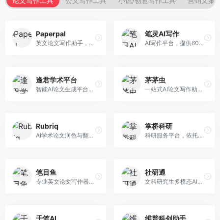
论文写作工具
公文写作工具
小说/创意写作工具
营销文案
Paperpal
笔灵AI写作
英文论文写作助手，专注于学术英语润色。面向需要发表国际期刊的研究者，提供语法检查、学术表达优化、格式规范等服务，英语表达地道专业。
AI写作平台，提供600+写作模板。面向学生、职场人士和内容创作者，支持论文、公文、营销文案等多种文体，模板丰富，一键生成，写作效率大幅提升。
逢君学术平台
茅茅虫
智能AI论文生成平台，支持查重检测。面向高校学生和研究人员，提供论文选题、内容生成、查重修改等一站式服务，学术写作流程完整。
一站式AI论文写作助手，覆盖学术写作全场景。面向高校学生和科研人员，提供开题报告、文献综述、论文正文等写作服务，支持多学科多类型论文，操作简便。
Rubriq
掌桥科研
AI学术论文润色与翻译平台。面向国际期刊投稿者，提供论文润色、翻译、格式调整等服务，支持多语言，学术表达专业规范。
科研服务平台，依托3亿+真实文献数据库。面向学术研究者和学生，提供文献检索、论文写作、科研数据分析等服务，文献资源丰富，学术支持专业。
笔目鱼
社研通
专业英文论文写作器，支持学术论文全流程。面向留学生和国际期刊投稿者，提供英文论文撰写、润色、格式调整等服务，学术英语表达规范。
文科研究生多模态AI学术写作平台。面向文科研究生和社科研究者，提供文献综述、理论分析、定性研究辅助等服务，文科研究方法论支持完善。
千笔AI
维普科创助手