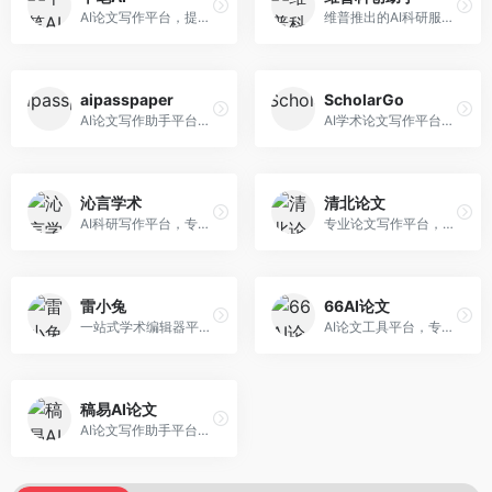
AI论文写作平台，提供无限改稿服务。面向高校学生和学术研究者，支持论文选题、大纲生成、内容撰写、查重修改等全流程服务，改稿次数不限，服务质量有保障。
维普推出的AI科研服务平台，整合学术资源与智能写作。面向科研人员和高校师生，提供文献检索、论文写作、查重检测等一站式服务，学术资源权威可靠。
aipasspaper
ScholarGo
AI论文写作助手平台，提供智能化的学术写作支持。面向大学生和研究人员，支持多种学科论文生成，提供参考文献管理和格式规范服务，写作效率高。
AI学术论文写作平台，专注于理工科领域的逻辑构建。面向理工科研究生和科研工作者，提供公式编辑、数据分析、论文结构优化等服务，理工科写作逻辑严谨。
沁言学术
清北论文
AI科研写作平台，专注于学术研究辅助。面向研究生和科研工作者，提供文献分析、研究方法指导、论文撰写等服务，学术资源丰富，研究支持全面。
专业论文写作平台，依托高校学术资源。面向本科生和研究生，提供论文指导、写作辅助、查重检测等服务，学术规范性强，适合追求高质量论文的用户。
雷小兔
66AI论文
一站式学术编辑器平台，覆盖论文写作全流程。面向高校学生和科研人员，提供选题分析、文献检索、论文生成、查重降重等服务，操作流程清晰，学术写作效率显著提升。
AI论文工具平台，专注于高质量低查重论文生成。面向大学生和研究生，提供论文写作、降重修改等服务，生成内容原创度高，查重率低。
稿易AI论文
AI论文写作助手平台，提供智能化学术写作支持。面向高校学生，支持多种论文类型生成，提供参考文献管理和格式规范服务，操作流程简单。