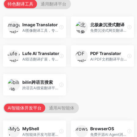
特色翻译工具
通用翻译平台
Image Translator
北极象沉浸式翻译
AI图像翻译工具，专注于图片文字翻译。面向设计师和电商从业者，提供图片文字识别、翻译、替换等服务，图像翻译效果好。
免费沉浸式网页翻译工具，专注于阅读体验。面向普通用户，提供网页双语翻译、文档翻译等服务，免费使用，翻译质量高。
Lufe AI Translator
PDF Translator
AI双语翻译扩展，专注于浏览器翻译场景。面向外语内容阅读者，提供网页双语翻译、划词翻译等服务，浏览器集成便捷。
AI PDF文档翻译平台，专注于文档本地化。面向商务人士，提供PDF翻译、格式保留、批量处理等服务，文档翻译专业。
bilin跨语言搜索
跨语言AI搜索翻译平台，专注于信息获取。面向研究者和内容创作者，提供跨语言搜索、内容翻译、信息整合等服务，跨语言检索能力强。
AI智能体开发平台
通用AI智能体
MyShell
BrowserOS
AI智能体开发与部署平台，专注于语音交互智能体。面向开发者，提供语音智能体创建、部署服务、社区分享等功能，语音交互能力强。
免费开源AI Agent浏览器，专注于浏览器自动化。面向开发者，提供浏览器控制、任务自动化、API接口等服务，开源免费。