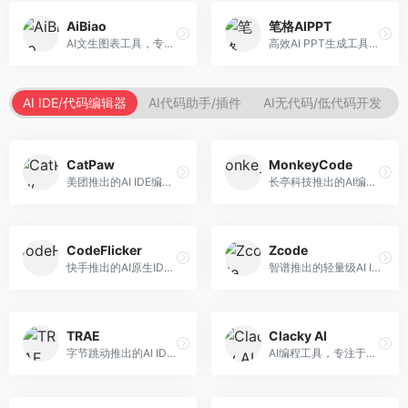
AiBiao
笔格AIPPT
AI文生图表工具，专注于数据可视化展示。面向数据分析师和职场人士，提供图表生成、数据可视化、PPT嵌入等服务，数据展示专业。
高效AI PPT生成工具，专注于演示文稿智能创作。面向职场人士，支持主题输入、内容生成、设计美化等功能，PPT制作效率高。
AI IDE/代码编辑器
AI代码助手/插件
AI无代码/低代码开发
CatPaw
MonkeyCode
美团推出的AI IDE编程工具，专注于本地开发生态。面向开发者，提供智能代码补全、代码生成、项目管理等服务，本地开发体验好。
长亭科技推出的AI编程助手，专注于安全开发。面向开发者，提供代码生成、安全检测、漏洞修复等服务，安全开发能力强。
CodeFlicker
Zcode
快手推出的AI原生IDE，专注于短视频相关开发。面向快手生态开发者，提供代码生成、调试辅助等服务，与快手开发生态深度整合。
智谱推出的轻量级AI IDE，基于GLM模型。面向开发者，提供智能代码补全、代码生成、错误检测等服务，中文编程支持好。
TRAE
Clacky AI
字节跳动推出的AI IDE编程工具，深度集成大模型能力。面向开发者，提供智能代码补全、代码解释、重构优化等服务，编程效率显著提升。
AI编程工具，专注于代码智能生成与优化。面向开发者，提供代码生成、代码重构、错误修复等服务，编程效率高。