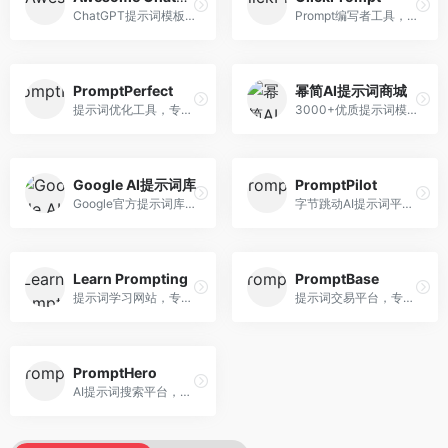
ChatGPT提示词模板库，专注于实用提示词收集。面向ChatGPT用户，提供提示词模板、使用场景、效果展示等资源，模板实用性强。
Prompt编写者工具，专注于提示词创作辅助。面向提示词创作者，提供提示词编辑、测试、分享等服务，创作工具完善。
PromptPerfect
幂简AI提示词商城
提示词优化工具，专注于提示词质量提升。面向AI用户，提供提示词优化、效果测试、版本对比等服务，提示词优化专业。
3000+优质提示词模板平台，专注于中文提示词。面向中文AI用户，提供提示词模板、分类检索、一键使用等服务，中文提示词丰富。
Google AI提示词库
PromptPilot
Google官方提示词库，专注于Gemini模型优化。面向开发者，提供官方提示词指南、最佳实践、示例代码等资源，权威性强。
字节跳动AI提示词平台，专注于提示词优化与管理。面向AI用户，提供提示词优化、效果测试、团队协作等服务，企业级功能完善。
Learn Prompting
PromptBase
提示词学习网站，专注于提示词工程教育。面向AI学习者，提供提示词教程、最佳实践、案例研究等资源，教学内容系统。
提示词交易平台，专注于高质量提示词买卖。面向AI创作者，提供提示词交易、模板购买、创作者收益等服务，提示词质量高。
PromptHero
AI提示词搜索平台，整合多种AI工具提示词资源。面向AI创作者，提供提示词搜索、模板库、社区分享等服务，提示词资源丰富。