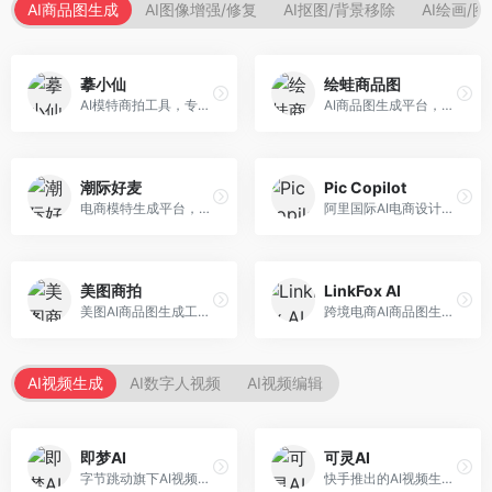
AI商品图生成
AI图像增强/修复
AI抠图/背景移除
AI绘画/
摹小仙
绘蛙商品图
AI模特商拍工具，专注于服装电商。面向服装电商卖家，提供虚拟模特试穿、商品展示图生成等服务，模特形象多样，拍摄成本低。
AI商品图生成平台，支持模特换装和场景生成。面向电商卖家，提供商品上身效果展示、场景化商品图生成等服务，电商营销效果显著。
潮际好麦
Pic Copilot
电商模特生成平台，支持AI虚拟模特创作。面向服装和配饰电商，提供模特试穿、商品展示、营销素材生成等服务，模特形象可定制。
阿里国际AI电商设计工具，专注于跨境电商。面向跨境电商卖家，提供商品图优化、营销海报生成、多语言适配等服务，海外市场适配性强。
美图商拍
LinkFox AI
美图AI商品图生成工具，整合美图生态。面向电商卖家，提供商品图美化、模特替换、场景生成等服务，移动端操作便捷。
跨境电商AI商品图生成工具。面向跨境电商卖家，支持多语言商品图生成、模特替换、场景优化等服务，适配海外电商平台需求。
AI视频生成
AI数字人视频
AI视频编辑
即梦AI
可灵AI
字节跳动旗下AI视频创作平台，支持多模态内容生成。面向内容创作者和营销人员，提供文生视频、图生视频、智能剪辑等功能，中文理解能力强，创作效率高。
快手推出的AI视频生成平台，支持文生视频和图生视频，可生成长达2分钟的高质量视频内容。面向短视频创作者和营销人员，操作简便，生成效果逼真，适合商业推广和创意表达。