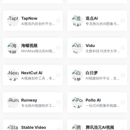
TapNow
造点AI
AI视觉内容创作平台，整合图像与视频生成能力。面向内容创作者，提供文生图、文生视频、智能编辑等服务，创作工具丰富，一站式体验便捷。
夸克推出的AI图像与视频创作平台。面向普通用户和内容创作者，提供文生图、文生视频等功能，操作简便，与夸克生态深度整合。
海螺视频
Vidu
MiniMax推出的AI视频生成工具，支持高质量视频创作。面向内容创作者，提供文生视频、视频编辑等功能，生成速度快，视频效果自然流畅。
生数科技与清华大学联合研发的AI视频生成大模型。面向视频创作者和内容生产者，支持文生视频、图生视频，视频质量高，物理运动理解准确，国产视频生成领先工具。
NextCut AI
白日梦
AI视频创作工具，专注于智能剪辑和视频生成。面向视频创作者，提供智能剪辑、视频生成、特效添加等功能，剪辑效率高，适合快节奏内容生产。
AI视频创作平台，支持生成长达50分钟的长视频内容。面向长视频创作者和内容生产者，支持故事视频生成、视频编辑等功能，适合叙事性内容创作。
Runway
Pollo AI
专业级AI视频制作工具，支持视频生成与编辑。面向影视制作人和创意工作者，提供文生视频、视频编辑、绿幕抠像等专业功能，视频处理能力强，适合专业创作场景。
一站式AI图像和视频创作平台，整合多种生成工具。面向内容创作者，提供文生图、文生视频、视频编辑等服务，创作工具全面，一站式体验便捷。
Stable Video
腾讯混元AI视频