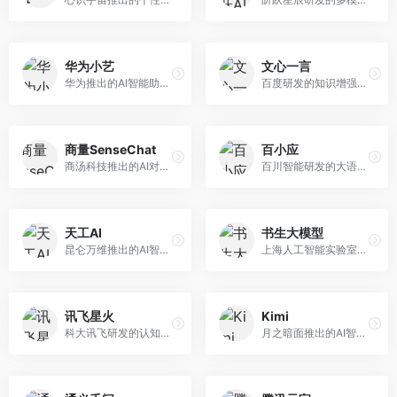
华为小艺
文心一言
华为推出的AI智能助手网页端，深度整合鸿蒙生态和华为云服务。面向华为设备用户，支持语音交互、智能问答、设备控制等功能，与华为硬件生态无缝衔接。
百度研发的知识增强大语言模型，深度融合百度知识图谱和搜索能力。面向中文用户，提供知识问答、文本创作、逻辑推理等服务，中文语境理解准确，知识覆盖面广。
商量SenseChat
百小应
商汤科技推出的AI对话平台，结合计算机视觉和自然语言处理技术。面向企业用户和开发者，支持多模态交互，视觉理解能力强，适合智能客服和内容创作场景。
百川智能研发的大语言模型助手，专注于中文理解和生成。面向中文用户，提供知识问答、文本创作、代码辅助等服务，模型参数规模大，中文表达流畅自然。
天工AI
书生大模型
昆仑万维推出的AI智能助手，集成搜索、对话、创作等多种能力。面向普通用户和内容创作者，支持联网搜索、文本生成、图像理解等功能，响应速度快，免费使用。
上海人工智能实验室研发的开源大模型系列，支持多尺度和多模态。面向研究机构和开发者，开源生态完善，学术研究背景深厚，适合科研和定制开发。
讯飞星火
Kimi
科大讯飞研发的认知智能大模型，深度融合语音识别和自然语言处理技术。面向企业用户和教育领域，提供语音交互、文档处理、代码生成等服务，中文语音识别准确率高。
月之暗面推出的AI智能助手，核心优势在于超长文本处理能力，支持20万字以上文档分析。面向学术研究者、职场人士和内容创作者，提供文档解读、PPT生成、联网搜索等综合服务。