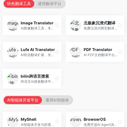
特色翻译工具
通用翻译平台
Image Translator
北极象沉浸式翻译
AI图像翻译工具，专注于图片文字翻译。面向设计师和电商从业者，提供图片文字识别、翻译、替换等服务，图像翻译效果好。
免费沉浸式网页翻译工具，专注于阅读体验。面向普通用户，提供网页双语翻译、文档翻译等服务，免费使用，翻译质量高。
Lufe AI Translator
PDF Translator
AI双语翻译扩展，专注于浏览器翻译场景。面向外语内容阅读者，提供网页双语翻译、划词翻译等服务，浏览器集成便捷。
AI PDF文档翻译平台，专注于文档本地化。面向商务人士，提供PDF翻译、格式保留、批量处理等服务，文档翻译专业。
bilin跨语言搜索
跨语言AI搜索翻译平台，专注于信息获取。面向研究者和内容创作者，提供跨语言搜索、内容翻译、信息整合等服务，跨语言检索能力强。
AI智能体开发平台
通用AI智能体
MyShell
BrowserOS
AI智能体开发与部署平台，专注于语音交互智能体。面向开发者，提供语音智能体创建、部署服务、社区分享等功能，语音交互能力强。
免费开源AI Agent浏览器，专注于浏览器自动化。面向开发者，提供浏览器控制、任务自动化、API接口等服务，开源免费。