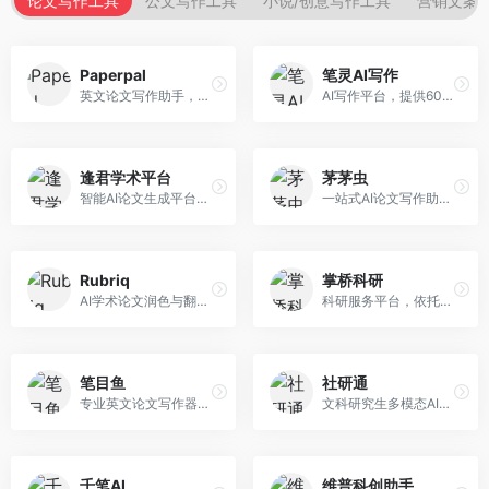
论文写作工具
公文写作工具
小说/创意写作工具
营销文案
Paperpal
笔灵AI写作
英文论文写作助手，专注于学术英语润色。面向需要发表国际期刊的研究者，提供语法检查、学术表达优化、格式规范等服务，英语表达地道专业。
AI写作平台，提供600+写作模板。面向学生、职场人士和内容创作者，支持论文、公文、营销文案等多种文体，模板丰富，一键生成，写作效率大幅提升。
逢君学术平台
茅茅虫
智能AI论文生成平台，支持查重检测。面向高校学生和研究人员，提供论文选题、内容生成、查重修改等一站式服务，学术写作流程完整。
一站式AI论文写作助手，覆盖学术写作全场景。面向高校学生和科研人员，提供开题报告、文献综述、论文正文等写作服务，支持多学科多类型论文，操作简便。
Rubriq
掌桥科研
AI学术论文润色与翻译平台。面向国际期刊投稿者，提供论文润色、翻译、格式调整等服务，支持多语言，学术表达专业规范。
科研服务平台，依托3亿+真实文献数据库。面向学术研究者和学生，提供文献检索、论文写作、科研数据分析等服务，文献资源丰富，学术支持专业。
笔目鱼
社研通
专业英文论文写作器，支持学术论文全流程。面向留学生和国际期刊投稿者，提供英文论文撰写、润色、格式调整等服务，学术英语表达规范。
文科研究生多模态AI学术写作平台。面向文科研究生和社科研究者，提供文献综述、理论分析、定性研究辅助等服务，文科研究方法论支持完善。
千笔AI
维普科创助手