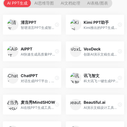
AI PPT生成
AI思维导图
AI文档处理
AI表格/图表
清言PPT
Kimi PPT助手
智谱清言PPT生成智能体，基于GLM大模型。面向智谱用户，支持对话生成PPT、内容优化等服务，与智谱生态深度整合。
Kimi推出的PPT生成智能体，整合长文本处理能力。面向职场人士和学生，支持文档解析、PPT生成、内容优化等服务，与Kimi生态深度整合。
AiPPT
VoxDeck
AI快速生成高质量PPT平台，支持主题定制。面向职场人士和学生，提供一键生成、模板选择、内容优化等服务，PPT制作速度快，设计质量高。
创新AI演示文稿生成工具，支持语音交互创作。面向职场人士，支持语音输入、PPT生成、内容优化等功能，语音创作体验便捷。
ChatPPT
讯飞智文
对话生成PPT平台，支持自然语言交互创作。面向职场人士和教育工作者，通过对话方式完成PPT制作，交互体验友好，创作过程直观。
科大讯飞一键生成PPT和Word工具，整合语音技术。面向职场人士，支持语音输入、文档生成、格式调整等功能，办公效率显著提升。
麦当秀MindSHOW
Beautiful.ai
AI在线PPT生成工具，支持思维导图转PPT。面向职场人士，提供思维导图导入、PPT生成、模板选择等服务，思维导图转PPT效率高。
AI演示文稿设计工具，专注于自动化设计排版。面向职场人士，提供智能排版、模板选择、设计优化等服务，设计美观度高。