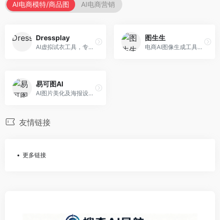
AI电商模特/商品图
AI电商营销
Dressplay
图生生
AI虚拟试衣工具，专注于服装电商体验。面向服装电商，提供虚拟试穿、尺码推荐、穿搭建议等服务，试衣体验真实。
电商AI图像生成工具，专注于商品图创作。面向电商卖家，提供商品图生成、背景替换、批量处理等服务，商品图质量高。
易可图AI
AI图片美化及海报设计平台，专注于电商视觉设计。面向电商卖家，提供图片美化、海报设计、营销素材等服务，设计效率高。
友情链接
更多链接