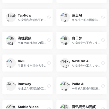
TapNow
造点AI
AI视觉内容创作平台，整合图像与视频生成能力。面向内容创作者，提供文生图、文生视频、智能编辑等服务，创作工具丰富，一站式体验便捷。
夸克推出的AI图像与视频创作平台。面向普通用户和内容创作者，提供文生图、文生视频等功能，操作简便，与夸克生态深度整合。
海螺视频
白日梦
MiniMax推出的AI视频生成工具，支持高质量视频创作。面向内容创作者，提供文生视频、视频编辑等功能，生成速度快，视频效果自然流畅。
AI视频创作平台，支持生成长达50分钟的长视频内容。面向长视频创作者和内容生产者，支持故事视频生成、视频编辑等功能，适合叙事性内容创作。
Vidu
NextCut AI
生数科技与清华大学联合研发的AI视频生成大模型。面向视频创作者和内容生产者，支持文生视频、图生视频，视频质量高，物理运动理解准确，国产视频生成领先工具。
AI视频创作工具，专注于智能剪辑和视频生成。面向视频创作者，提供智能剪辑、视频生成、特效添加等功能，剪辑效率高，适合快节奏内容生产。
Runway
Pollo AI
专业级AI视频制作工具，支持视频生成与编辑。面向影视制作人和创意工作者，提供文生视频、视频编辑、绿幕抠像等专业功能，视频处理能力强，适合专业创作场景。
一站式AI图像和视频创作平台，整合多种生成工具。面向内容创作者，提供文生图、文生视频、视频编辑等服务，创作工具全面，一站式体验便捷。
Stable Video
腾讯混元AI视频