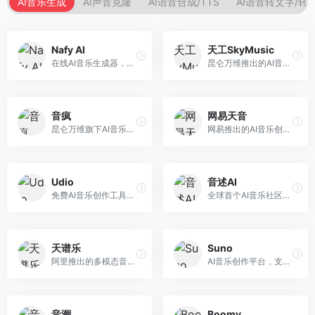
AI音乐生成
AI声音克隆
AI语音合成/TTS
AI语音转文字/转
Nafy AI
天工SkyMusic
在线AI音乐生成器，专注于快速音乐创作。面向内容创作者，支持多种风格音乐生成，操作简便，生成速度快，适合快速配乐需求。
昆仑万维推出的AI音乐创作平台，基于天工大模型。面向音乐创作者，支持歌词生成、旋律创作、音乐编曲等服务，中文音乐创作能力强。
音疯
网易天音
昆仑万维旗下AI音乐创作平台，专注于音乐内容生成。面向音乐爱好者和内容创作者，提供多种风格音乐生成，操作简便，创作速度快。
网易推出的AI音乐创作工具，支持作词、作曲与编曲。面向音乐爱好者和独立音乐人，提供歌词生成、旋律创作、编曲制作等服务，与网易云音乐生态深度整合。
Udio
音述AI
免费AI音乐创作工具，专注于高质量音乐生成。面向音乐创作者和内容制作者，支持多种音乐风格生成，音质专业，创作自由度高，适合专业音乐制作场景。
全球首个AI音乐社区平台，整合创作与分享功能。面向音乐创作者和爱好者，提供音乐创作、作品分享、社区交流等服务，社区氛围活跃。
天谱乐
Suno
阿里推出的多模态音乐生成平台，整合音频与文本理解能力。面向内容创作者，支持歌词生成、旋律创作、音乐编辑等服务，与阿里生态深度整合。
AI音乐创作平台，支持通过文字描述生成完整歌曲，包含歌词、旋律和人声。面向音乐爱好者、内容创作者和独立音乐人，操作门槛低，创作速度快，支持多种音乐风格，为音乐创作带来全新可能。
音潮
Boomy