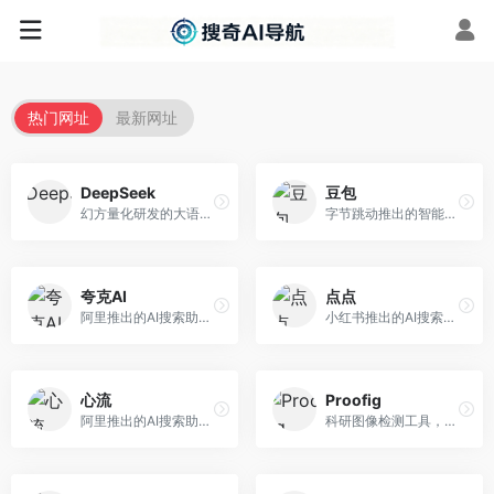
热门网址
最新网址
DeepSeek
豆包
幻方量化研发的大语言模型平台，专注于深度推理和代码生成能力。面向开发者、研究人员和技术爱好者，提供强大的逻辑推理和数学计算功能，开源生态完善，API接口友好。
字节跳动推出的智能对话助手平台，提供文本创作、知识问答、英语学习等多种AI服务。面向普通用户和内容创作者，支持多轮对话和文件解析，免费使用，响应速度快，中文理解能力强。
夸克AI
点点
阿里推出的AI搜索助手，整合搜索与AI功能。面向年轻用户，提供智能搜索、文档处理、学习辅助等服务，与夸克生态深度整合。
小红书推出的AI搜索应用，专注于生活方式内容搜索。面向小红书用户，提供生活攻略、消费决策、内容推荐等服务，生活方式内容丰富。
心流
Proofig
阿里推出的AI搜索助手，专注于智能信息获取。面向普通用户，提供智能搜索、内容整理、知识问答等服务，与阿里生态深度整合。
科研图像检测工具，专注于学术图像完整性验证。面向科研人员，提供图像检测、重复分析、报告生成等服务，学术检测专业。