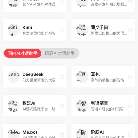
智谱AI研发的对话语言模型，支持中英双语交互。面向中文用户和开发者，提供知识问答、代码编写、文档解读等服务，开源生态完善，学术研究背景深厚。
百度研发的知识增强大语言模型，深度融合百度知识图谱和搜索能力。面向中文用户，提供知识问答、文本创作、逻辑推理等服务，中文语境理解准确，知识覆盖面广。
Kimi
通义千问
月之暗面推出的AI智能助手，核心优势在于超长文本处理能力，支持20万字以上文档分析。面向学术研究者、职场人士和内容创作者，提供文档解读、PPT生成、联网搜索等综合服务。
阿里巴巴推出的大语言模型平台，提供对话问答、文档处理、图像理解、代码编写等全方位AI服务。面向企业用户和个人开发者，集成阿里云生态，支持多模态交互，企业级安全保障。
国内AI对话助手
国际AI对话助手
DeepSeek
豆包
幻方量化研发的大语言模型平台，专注于深度推理和代码生成能力。面向开发者、研究人员和技术爱好者，提供强大的逻辑推理和数学计算功能，开源生态完善，API接口友好。
字节跳动推出的智能对话助手平台，提供文本创作、知识问答、英语学习等多种AI服务。面向普通用户和内容创作者，支持多轮对话和文件解析，免费使用，响应速度快，中文理解能力强。
逗逗AI
智谱清言
AI游戏陪玩平台，结合游戏理解和自然语言交互技术。面向游戏玩家，提供游戏攻略、陪玩互动、社交聊天等服务，游戏知识丰富，互动体验有趣。
智谱AI研发的对话语言模型，支持中英双语交互。面向中文用户和开发者，提供知识问答、代码编写、文档解读等服务，开源生态完善，学术研究背景深厚。
Me.bot
阶跃AI
心识宇宙推出的个性化AI伴侣，专注于情感交互和个人助理服务。面向个人用户，支持日程管理、情感陪伴、知识问答等功能，交互体验人性化。
阶跃星辰研发的多模态大模型平台，支持文本、图像、视频的综合理解与生成。面向创作者和企业客户，提供内容创作、智能分析等服务，多模态能力突出。