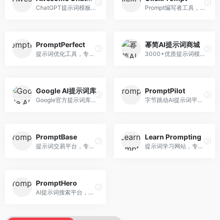
ChatGPT提示词模板库，专注于实用提示词收集。面向ChatGPT用户，提供提示词模板、使用场景、效果展示等资源，模板实用性强。
Prompt编写者工具，专注于提示词创作辅助。面向提示词创作者，提供提示词编辑、测试、分享等服务，创作工具完善。
PromptPerfect
幂简AI提示词商城
提示词优化工具，专注于提示词质量提升。面向AI用户，提供提示词优化、效果测试、版本对比等服务，提示词优化专业。
3000+优质提示词模板平台，专注于中文提示词。面向中文AI用户，提供提示词模板、分类检索、一键使用等服务，中文提示词丰富。
Google AI提示词库
PromptPilot
Google官方提示词库，专注于Gemini模型优化。面向开发者，提供官方提示词指南、最佳实践、示例代码等资源，权威性强。
字节跳动AI提示词平台，专注于提示词优化与管理。面向AI用户，提供提示词优化、效果测试、团队协作等服务，企业级功能完善。
PromptBase
Learn Prompting
提示词交易平台，专注于高质量提示词买卖。面向AI创作者，提供提示词交易、模板购买、创作者收益等服务，提示词质量高。
提示词学习网站，专注于提示词工程教育。面向AI学习者，提供提示词教程、最佳实践、案例研究等资源，教学内容系统。
PromptHero
AI提示词搜索平台，整合多种AI工具提示词资源。面向AI创作者，提供提示词搜索、模板库、社区分享等服务，提示词资源丰富。