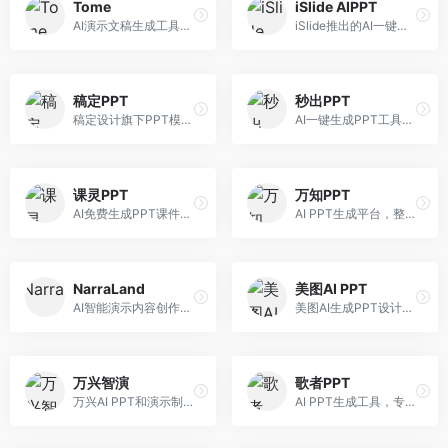
Tome
iSlide AIPPT
AI演示文稿生成工具，专注于故事化演示创作。面向创业者和营销人员，提供故事叙述、视觉设计、内容生成等服务，演示文稿叙事性强。
iSlide推出的AI一键设计精美PPT工具。面向PPT设计用户，提供模板库、内容生成、设计优化等服务，与iSlide插件深度整合。
稿定PPT
秒出PPT
稿定设计旗下PPT模板资源库，整合AI生成功能。面向设计师和职场人士，提供海量PPT模板、AI内容生成等服务，模板质量高。
AI一键生成PPT工具，专注于快速演示文稿制作。面向职场人士，支持主题输入、内容生成、模板套用等功能，PPT生成速度快，适合紧急制作场景。
课灵PPT
万知PPT
AI免费生成PPT课件平台，专注于教育场景。面向教师和教育工作者，提供课件生成、教学设计、模板选择等服务，教育适配性强。
AI PPT生成平台，整合知识库与创作功能。面向职场人士，支持内容检索、PPT生成、设计优化等服务，知识整合能力强。
NarraLand
美图AI PPT
AI智能演示内容创作平台，专注于叙事演示。面向内容创作者，提供故事创作、演示生成、动画设计等服务，演示内容生动有趣。
美图AI生成PPT设计工具，整合图像处理能力。面向设计师和职场人士，提供PPT生成、图片美化、设计优化等服务，视觉设计美观。
万兴智演
歌者PPT
万兴AI PPT和演示制作软件，整合视频演示功能。面向职场人士和教育工作者，提供PPT生成、演示录制、视频制作等服务，演示功能完善。
AI PPT生成工具，专注于演示文稿智能创作。面向职场人士，支持主题输入、内容生成、设计美化等功能，PPT制作效率高。