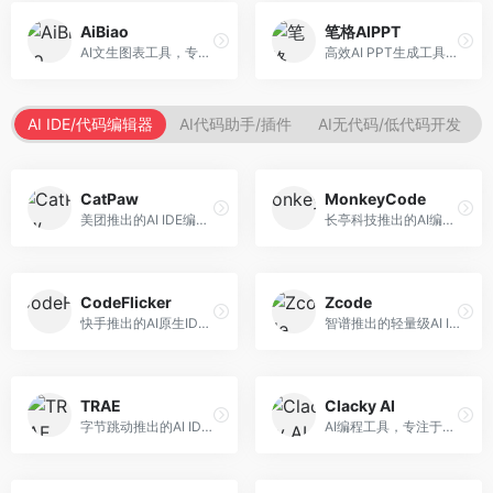
AiBiao
笔格AIPPT
AI文生图表工具，专注于数据可视化展示。面向数据分析师和职场人士，提供图表生成、数据可视化、PPT嵌入等服务，数据展示专业。
高效AI PPT生成工具，专注于演示文稿智能创作。面向职场人士，支持主题输入、内容生成、设计美化等功能，PPT制作效率高。
AI IDE/代码编辑器
AI代码助手/插件
AI无代码/低代码开发
CatPaw
MonkeyCode
美团推出的AI IDE编程工具，专注于本地开发生态。面向开发者，提供智能代码补全、代码生成、项目管理等服务，本地开发体验好。
长亭科技推出的AI编程助手，专注于安全开发。面向开发者，提供代码生成、安全检测、漏洞修复等服务，安全开发能力强。
CodeFlicker
Zcode
快手推出的AI原生IDE，专注于短视频相关开发。面向快手生态开发者，提供代码生成、调试辅助等服务，与快手开发生态深度整合。
智谱推出的轻量级AI IDE，基于GLM模型。面向开发者，提供智能代码补全、代码生成、错误检测等服务，中文编程支持好。
TRAE
Clacky AI
字节跳动推出的AI IDE编程工具，深度集成大模型能力。面向开发者，提供智能代码补全、代码解释、重构优化等服务，编程效率显著提升。
AI编程工具，专注于代码智能生成与优化。面向开发者，提供代码生成、代码重构、错误修复等服务，编程效率高。