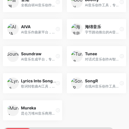
全栈自研AI音乐创作平台，支持从创作到发布的完整流程。面向独立音乐人和音乐工作室，提供作词作曲、编曲混音、音乐发布等服务，创作工具专业。
AI音乐创作工具，专注于快速音乐生成与发布。面向音乐爱好者和业余创作者，支持一键生成原创音乐，可直接发布到音乐平台，创作门槛低。
AIVA
海绵音乐
AI音乐作曲家平台，专注于古典和影视配乐创作。面向影视制作人和游戏开发者，提供原创音乐生成、配乐定制等服务，音乐风格专业，适合影视游戏配乐。
字节跳动推出的AI音乐创作平台，支持多风格音乐生成。面向内容创作者和音乐爱好者，提供歌词创作、旋律生成、编曲制作等服务，创作效率高，适合短视频配乐。
Soundraw
Tunee
AI音乐生成平台，专注于免版税音乐创作。面向视频创作者和内容制作者，提供背景音乐生成、音乐定制等服务，音乐版权清晰，适合视频配乐场景。
对话式音乐创作AI智能体，支持自然语言交互创作。面向音乐爱好者，通过对话方式完成音乐创作，交互体验友好，创作过程直观。
Lyrics Into Song AI
SongR
歌词转歌曲AI工具，支持将歌词转化为完整歌曲。面向歌词创作者和音乐爱好者，提供歌词谱曲、编曲制作等服务，歌词音乐化效率高。
在线AI音乐创作工具，支持歌词与旋律一体化生成。面向内容创作者和音乐爱好者，提供歌词创作、旋律生成、音乐制作等服务，操作简便，创作速度快。
Mureka
昆仑万维AI音乐商用创作平台，专注于商业音乐授权。面向企业和商业用户，提供版权音乐生成、商用授权等服务，音乐版权清晰，商业应用安全。