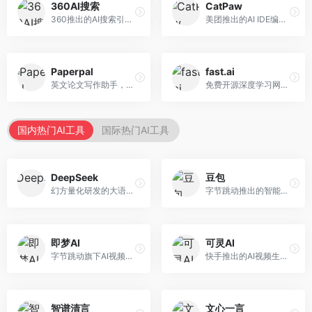
360AI搜索
CatPaw
360推出的AI搜索引擎，专注于安全智能搜索。面向普通用户，提供智能问答、网页搜索、内容整理等服务，安全防护能力强。
美团推出的AI IDE编程工具，专注于本地开发生态。面向开发者，提供智能代码补全、代码生成、项目管理等服务，本地开发体验好。
Paperpal
fast.ai
英文论文写作助手，专注于学术英语润色。面向需要发表国际期刊的研究者，提供语法检查、学术表达优化、格式规范等服务，英语表达地道专业。
免费开源深度学习网站，专注于实用AI教学。面向开发者，提供免费深度学习课程、实战项目、代码库等资源，学习门槛低。
国内热门AI工具
国际热门AI工具
DeepSeek
豆包
幻方量化研发的大语言模型平台，专注于深度推理和代码生成能力。面向开发者、研究人员和技术爱好者，提供强大的逻辑推理和数学计算功能，开源生态完善，API接口友好。
字节跳动推出的智能对话助手平台，提供文本创作、知识问答、英语学习等多种AI服务。面向普通用户和内容创作者，支持多轮对话和文件解析，免费使用，响应速度快，中文理解能力强。
即梦AI
可灵AI
字节跳动旗下AI视频创作平台，支持多模态内容生成。面向内容创作者和营销人员，提供文生视频、图生视频、智能剪辑等功能，中文理解能力强，创作效率高。
快手推出的AI视频生成平台，支持文生视频和图生视频，可生成长达2分钟的高质量视频内容。面向短视频创作者和营销人员，操作简便，生成效果逼真，适合商业推广和创意表达。
智谱清言
文心一言