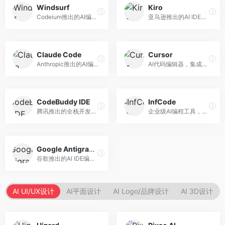
Windsurf
Kiro
Codeium推出的AI编程工具，专注于代码智能辅助。面向开发者，提供代码补全、代码生成、代码解释等服务，多语言支持完善。
亚马逊推出的AI IDE，深度整合AWS云服务。面向AWS开发者，提供代码生成、云服务集成、部署自动化等服务，与AWS生态无缝衔接。
Claude Code
Cursor
Anthropic推出的AI编程工具，基于Claude模型。面向开发者，提供代码生成、代码审查、调试辅助等服务，代码质量高，推理能力强。
AI代码编辑器，集成GPT-4模型，专注于智能编程辅助。面向开发者，提供代码生成、代码解释、错误修复等服务，编程体验流畅，开发效率高。
CodeBuddy IDE
InfCode
腾讯推出的全栈开发AI IDE，整合腾讯云服务。面向开发者，提供代码生成、调试辅助、部署服务等功能，与腾讯云生态深度整合。
企业级AI编程工具，专注于团队协作开发。面向企业开发团队，提供代码生成、代码审查、团队协作等服务，企业级功能完善。
Google Antigravity
谷歌推出的AI IDE编程智能体，整合Google Cloud服务。面向谷歌生态开发者，提供智能编程辅助、云服务集成等功能。
AI UI/UX设计
AI平面设计
AI Logo/品牌设计
AI 3D设计