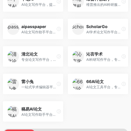
AI论文写作平台，提供无限改稿服务。面向高校学生和学术研究者，支持论文选题、大纲生成、内容撰写、查重修改等全流程服务，改稿次数不限，服务质量有保障。
维普推出的AI科研服务平台，整合学术资源与智能写作。面向科研人员和高校师生，提供文献检索、论文写作、查重检测等一站式服务，学术资源权威可靠。
aipasspaper
ScholarGo
AI论文写作助手平台，提供智能化的学术写作支持。面向大学生和研究人员，支持多种学科论文生成，提供参考文献管理和格式规范服务，写作效率高。
AI学术论文写作平台，专注于理工科领域的逻辑构建。面向理工科研究生和科研工作者，提供公式编辑、数据分析、论文结构优化等服务，理工科写作逻辑严谨。
清北论文
沁言学术
专业论文写作平台，依托高校学术资源。面向本科生和研究生，提供论文指导、写作辅助、查重检测等服务，学术规范性强，适合追求高质量论文的用户。
AI科研写作平台，专注于学术研究辅助。面向研究生和科研工作者，提供文献分析、研究方法指导、论文撰写等服务，学术资源丰富，研究支持全面。
雷小兔
66AI论文
一站式学术编辑器平台，覆盖论文写作全流程。面向高校学生和科研人员，提供选题分析、文献检索、论文生成、查重降重等服务，操作流程清晰，学术写作效率显著提升。
AI论文工具平台，专注于高质量低查重论文生成。面向大学生和研究生，提供论文写作、降重修改等服务，生成内容原创度高，查重率低。
稿易AI论文
AI论文写作助手平台，提供智能化学术写作支持。面向高校学生，支持多种论文类型生成，提供参考文献管理和格式规范服务，操作流程简单。