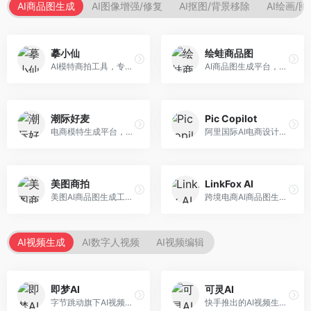
AI商品图生成
AI图像增强/修复
AI抠图/背景移除
AI绘画/
摹小仙
绘蛙商品图
AI模特商拍工具，专注于服装电商。面向服装电商卖家，提供虚拟模特试穿、商品展示图生成等服务，模特形象多样，拍摄成本低。
AI商品图生成平台，支持模特换装和场景生成。面向电商卖家，提供商品上身效果展示、场景化商品图生成等服务，电商营销效果显著。
潮际好麦
Pic Copilot
电商模特生成平台，支持AI虚拟模特创作。面向服装和配饰电商，提供模特试穿、商品展示、营销素材生成等服务，模特形象可定制。
阿里国际AI电商设计工具，专注于跨境电商。面向跨境电商卖家，提供商品图优化、营销海报生成、多语言适配等服务，海外市场适配性强。
美图商拍
LinkFox AI
美图AI商品图生成工具，整合美图生态。面向电商卖家，提供商品图美化、模特替换、场景生成等服务，移动端操作便捷。
跨境电商AI商品图生成工具。面向跨境电商卖家，支持多语言商品图生成、模特替换、场景优化等服务，适配海外电商平台需求。
AI视频生成
AI数字人视频
AI视频编辑
即梦AI
可灵AI
字节跳动旗下AI视频创作平台，支持多模态内容生成。面向内容创作者和营销人员，提供文生视频、图生视频、智能剪辑等功能，中文理解能力强，创作效率高。
快手推出的AI视频生成平台，支持文生视频和图生视频，可生成长达2分钟的高质量视频内容。面向短视频创作者和营销人员，操作简便，生成效果逼真，适合商业推广和创意表达。