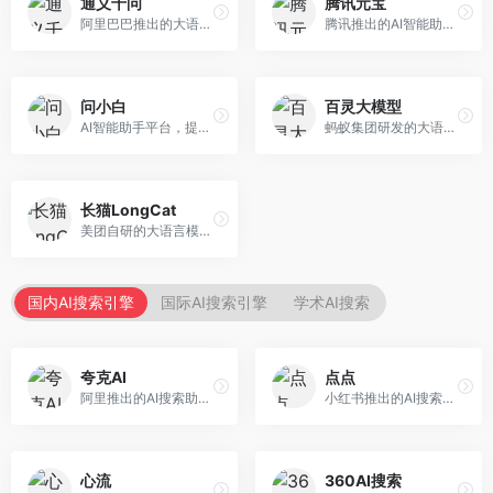
通义千问
腾讯元宝
阿里巴巴推出的大语言模型平台，提供对话问答、文档处理、图像理解、代码编写等全方位AI服务。面向企业用户和个人开发者，集成阿里云生态，支持多模态交互，企业级安全保障。
腾讯推出的AI智能助手，整合微信生态和腾讯云服务。面向普通用户和企业客户，支持文档解析、图像理解、联网搜索等功能，与腾讯产品无缝衔接，办公协作便捷。
问小白
百灵大模型
AI智能助手平台，提供知识问答、文本创作、文档处理等服务。面向普通用户和职场人士，操作简便，响应速度快，支持多场景应用。
蚂蚁集团研发的大语言模型平台，专注于金融科技和企业服务。面向金融机构和企业客户，提供智能客服、风险分析、文档处理等服务，金融场景理解深入。
长猫LongCat
美团自研的大语言模型对话平台，专注于本地生活服务场景。面向美团生态用户，提供智能推荐、服务问答等功能，本地生活知识覆盖全面。
国内AI搜索引擎
国际AI搜索引擎
学术AI搜索
夸克AI
点点
阿里推出的AI搜索助手，整合搜索与AI功能。面向年轻用户，提供智能搜索、文档处理、学习辅助等服务，与夸克生态深度整合。
小红书推出的AI搜索应用，专注于生活方式内容搜索。面向小红书用户，提供生活攻略、消费决策、内容推荐等服务，生活方式内容丰富。
心流
360AI搜索