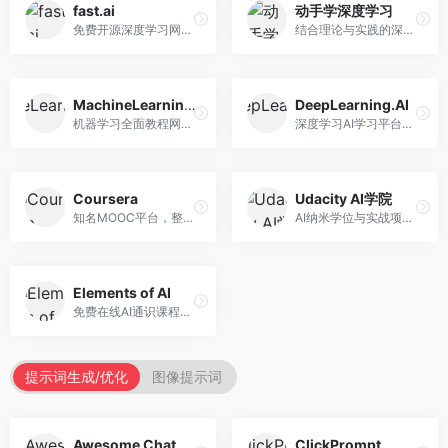
fast.ai
动手学深度学习
免费开源深度学习网站，专注于实用AI教学。面向开发者，提供免费深度学习课程、实战项目、代码库等资源，学习门槛低。
结合理论与实践的深度学习教材，专注于代码驱动学习。面向学生和开发者，提供深度学习理论、代码实现、练习题等资源，学习体验好。
MachineLearningMastery
DeepLearning.AI
机器学习全面教程网站，专注于实用技能教学。面向开发者，提供机器学习算法、Python实现、项目实战等教程，实用性强。
深度学习AI学习平台，由吴恩达创立。面向AI学习者，提供深度学习专项课程、AI新闻、技术社区等资源，课程质量权威。
Coursera
Udacity AI学院
知名MOOC平台，整合全球顶尖大学课程资源。面向学习者，提供AI、机器学习、深度学习等课程，证书认可度高，课程质量专业。
AI纳米学位与实战项目平台，专注于职业导向学习。面向AI从业者，提供机器学习、深度学习、计算机视觉等纳米学位，项目实战性强。
Elements of AI
免费在线AI通识课程，专注于AI基础知识普及。面向普通大众，提供AI概念、原理、应用等入门知识，语言通俗易懂。
提示词生成/优化
图像提示词
Awesome ChatGPT Prompts
ClickPrompt