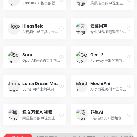
Stability AI推出的视频生成模型，开源可部署。面向开发者和专业创作者，支持视频生成、视频编辑等功能，开源生态完善，定制化程度高。
腾讯推出的AI视频生成工具，基于混元大模型。面向腾讯生态用户和内容创作者，支持文生视频、视频编辑等功能，与腾讯产品生态深度整合。
Higgsfield
云幕同声
AI视频生成工具，专注于高质量视频内容创作。面向视频创作者和营销人员，支持文生视频、视频编辑等功能，视频效果逼真，适合商业应用。
专业AI视频翻译平台，支持视频多语言配音和字幕生成。面向跨境电商和内容出海从业者，提供视频翻译、配音、字幕生成等服务，多语言支持完善。
Sora
Gen-2
OpenAI研发的文生视频大模型，可根据文字描述生成长达60秒的高清视频。面向影视创作者、广告从业者和内容生产者，视频连贯性强，物理世界理解准确，代表了AI视频生成的最高水平。
Runway推出的视频生成模型，专注于文生视频和视频风格转换。面向影视制作人和创意工作者，支持文本到视频、图像到视频等多种生成模式，视频质量专业级。
Luma Dream Machine
MochiAni
Luma AI推出的视频生成工具，专注于高质量视频创作。面向影视创作者和内容生产者，支持文生视频、图生视频，视频质量高，物理运动流畅自然。
AI动画视频创作工具，专注于动画内容生成。面向动画创作者和二次元内容生产者，支持动画风格视频生成，动画效果流畅，适合动漫内容创作。
通义万相AI视频
花生AI
阿里推出的AI视频生成服务，整合图像与视频创作能力。面向电商和营销从业者，支持商品视频生成、营销视频制作等服务，商业应用场景丰富。
B站推出的AI视频创作工具，专注于短视频内容生成。面向B站创作者，支持视频生成、视频编辑等功能，与B站平台深度整合，创作效率高。