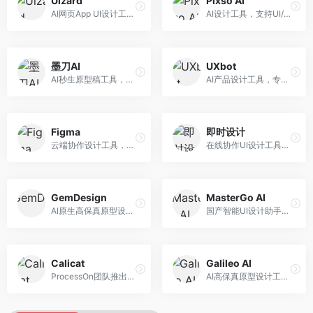
Uizard
Pixso AI
AI网页App UI设计工具，专注于快速界面生成。面向产品经理和设计师，提供线框图转UI、界面生成、设计优化等服务，设计速度快。
AI设计工具，支持UI/UX设计全流程。面向设计师和产品团队，提供界面生成、设计优化、协作评审等服务，国产替代方案，团队协作便捷。
墨刀AI
UXbot
AI秒生原型稿工具，专注于快速原型设计。面向产品经理和设计师，提供原型生成、交互设计、团队协作等服务，原型制作效率高。
AI产品设计工具，专注于用户体验优化。面向UX设计师，提供用户研究、设计建议、可用性测试等服务，UX设计支持完善。
Figma
即时设计
云端协作设计工具，整合AI设计辅助功能。面向UI/UX设计师和产品团队，提供界面设计、原型制作、团队协作等服务，协作功能强大，是UI设计领域的标杆产品。
在线协作UI设计工具，整合AI设计功能。面向设计师和产品团队，提供界面设计、原型制作、设计资源库等服务，国产协作设计平台。
GemDesign
MasterGo AI
AI原生高保真原型设计工具，专注于智能设计生成。面向设计师，提供界面生成、设计优化、原型制作等服务，设计自动化程度高。
国产智能UI设计助手，专注于界面设计自动化。面向UI设计师，提供界面生成、组件设计、设计系统构建等服务，中文用户适配性好。
Calicat
Galileo AI
ProcessOn团队推出的产设研协作平台，整合设计与协作功能。面向产品团队，提供设计协作、文档管理、团队沟通等服务，产研协作便捷。
AI高保真原型设计工具，专注于UI界面生成。面向设计师和产品团队，提供界面生成、交互设计、设计优化等服务，界面质量高。