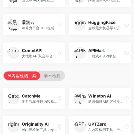
晨涧云
HuggingFace
AI算力平台GPU租赁服务，专注于弹性算力。面向开发者和研究者，提供GPU租赁、弹性调度、成本优化等服务，算力灵活。
全球最大机器学习开源社区，整合模型库与开发工具。面向AI研究者和开发者，提供开源模型、数据集、开发工具等资源，开源生态最完善。
CometAPI
APIMart
大模型API聚合平台，整合多种AI模型服务。面向开发者，提供统一接口、模型切换、监控分析等服务，API管理便捷。
一站式AI API平台，整合多种AI服务。面向开发者，提供模型API、图像处理、语音识别等服务，API种类丰富。
AI内容检测工具
学术检测
CatchMe
Winston AI
图片视频违规内容检测平台，专注于视觉内容安全。面向内容平台，提供图片审核、视频审核、直播监控等服务，视觉检测专业。
教育领域AI内容检测平台，专注于学术诚信。面向教育机构，提供AI内容检测、抄袭检测、报告生成等服务，教育适配性强。
Originality.AI
GPTZero
AI内容检测工具，专注于内容原创性验证。面向内容创作者和出版商，提供AI检测、抄袭检测、批量分析等服务，检测精度高。
AI内容检测工具，专注于AI生成文本识别。面向教育工作者和出版商，提供文本检测、批量分析、API接口等服务，检测准确率高。