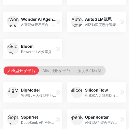
Wonder AI Agents
AutoGLM沉思
AI智能体开发平台，专注于低代码智能体创建。面向开发者，提供可视化开发、模板库、部署服务等功能，开发门槛低。
AI驱动深度思考智能体，专注于复杂推理任务。面向高级用户，提供深度分析、逻辑推理、决策支持等服务，推理能力强。
Bloom
Powerdrill AI效率提升平台，专注于企业智能化。面向企业用户，提供智能体创建、流程自动化、数据分析等服务，企业效率提升显著。
大模型开发平台
AI应用开发平台
深度学习框架
BigModel
SiliconFlow
智谱GLM大模型平台，提供API调用与模型服务。面向开发者和企业用户，提供GLM系列模型API、微调服务、应用开发工具等，开源生态完善。
生成式AI计算基础设施平台，专注于模型推理服务。面向开发者和企业，提供多模型API、高性能推理、成本优化等服务，推理性价比高。
SophNet
OpenRouter
DeepSeek API推理平台，专注于DeepSeek模型服务。面向开发者，提供DeepSeek模型API、高性能推理、低成本服务，推理效率高。
AI模型API聚合平台，整合多种主流大模型。面向开发者，提供统一API接口、模型对比、成本优化等服务，模型选择灵活。