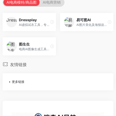
AI电商模特/商品图
AI电商营销
Dressplay
易可图AI
AI虚拟试衣工具，专注于服装电商体验。面向服装电商，提供虚拟试穿、尺码推荐、穿搭建议等服务，试衣体验真实。
AI图片美化及海报设计平台，专注于电商视觉设计。面向电商卖家，提供图片美化、海报设计、营销素材等服务，设计效率高。
图生生
电商AI图像生成工具，专注于商品图创作。面向电商卖家，提供商品图生成、背景替换、批量处理等服务，商品图质量高。
友情链接
更多链接