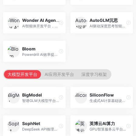
Wonder AI Agents
AutoGLM沉思
AI智能体开发平台，专注于低代码智能体创建。面向开发者，提供可视化开发、模板库、部署服务等功能，开发门槛低。
AI驱动深度思考智能体，专注于复杂推理任务。面向高级用户，提供深度分析、逻辑推理、决策支持等服务，推理能力强。
Bloom
Powerdrill AI效率提升平台，专注于企业智能化。面向企业用户，提供智能体创建、流程自动化、数据分析等服务，企业效率提升显著。
大模型开发平台
AI应用开发平台
深度学习框架
BigModel
SiliconFlow
智谱GLM大模型平台，提供API调用与模型服务。面向开发者和企业用户，提供GLM系列模型API、微调服务、应用开发工具等，开源生态完善。
生成式AI计算基础设施平台，专注于模型推理服务。面向开发者和企业，提供多模型API、高性能推理、成本优化等服务，推理性价比高。
SophNet
英博云AI算力
DeepSeek API推理平台，专注于DeepSeek模型服务。面向开发者，提供DeepSeek模型API、高性能推理、低成本服务，推理效率高。
GPU智算服务云平台，专注于AI算力租赁。面向AI研究者和企业，提供GPU租赁、模型训练、推理服务等，算力资源丰富。