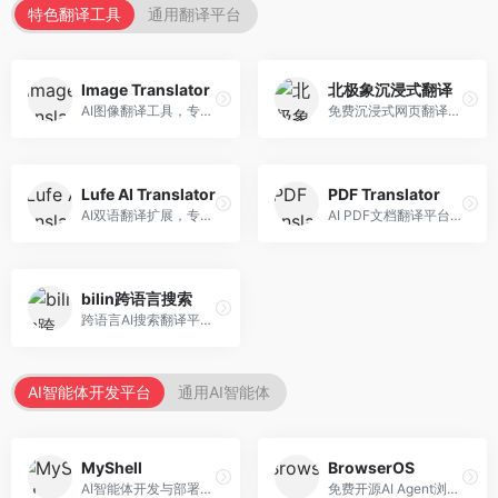
特色翻译工具
通用翻译平台
Image Translator
北极象沉浸式翻译
AI图像翻译工具，专注于图片文字翻译。面向设计师和电商从业者，提供图片文字识别、翻译、替换等服务，图像翻译效果好。
免费沉浸式网页翻译工具，专注于阅读体验。面向普通用户，提供网页双语翻译、文档翻译等服务，免费使用，翻译质量高。
Lufe AI Translator
PDF Translator
AI双语翻译扩展，专注于浏览器翻译场景。面向外语内容阅读者，提供网页双语翻译、划词翻译等服务，浏览器集成便捷。
AI PDF文档翻译平台，专注于文档本地化。面向商务人士，提供PDF翻译、格式保留、批量处理等服务，文档翻译专业。
bilin跨语言搜索
跨语言AI搜索翻译平台，专注于信息获取。面向研究者和内容创作者，提供跨语言搜索、内容翻译、信息整合等服务，跨语言检索能力强。
AI智能体开发平台
通用AI智能体
MyShell
BrowserOS
AI智能体开发与部署平台，专注于语音交互智能体。面向开发者，提供语音智能体创建、部署服务、社区分享等功能，语音交互能力强。
免费开源AI Agent浏览器，专注于浏览器自动化。面向开发者，提供浏览器控制、任务自动化、API接口等服务，开源免费。