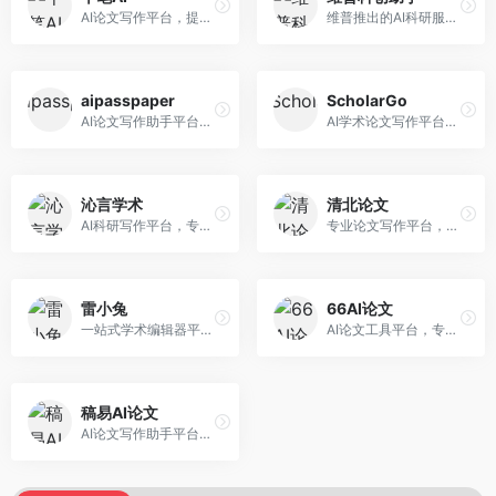
AI论文写作平台，提供无限改稿服务。面向高校学生和学术研究者，支持论文选题、大纲生成、内容撰写、查重修改等全流程服务，改稿次数不限，服务质量有保障。
维普推出的AI科研服务平台，整合学术资源与智能写作。面向科研人员和高校师生，提供文献检索、论文写作、查重检测等一站式服务，学术资源权威可靠。
aipasspaper
ScholarGo
AI论文写作助手平台，提供智能化的学术写作支持。面向大学生和研究人员，支持多种学科论文生成，提供参考文献管理和格式规范服务，写作效率高。
AI学术论文写作平台，专注于理工科领域的逻辑构建。面向理工科研究生和科研工作者，提供公式编辑、数据分析、论文结构优化等服务，理工科写作逻辑严谨。
沁言学术
清北论文
AI科研写作平台，专注于学术研究辅助。面向研究生和科研工作者，提供文献分析、研究方法指导、论文撰写等服务，学术资源丰富，研究支持全面。
专业论文写作平台，依托高校学术资源。面向本科生和研究生，提供论文指导、写作辅助、查重检测等服务，学术规范性强，适合追求高质量论文的用户。
雷小兔
66AI论文
一站式学术编辑器平台，覆盖论文写作全流程。面向高校学生和科研人员，提供选题分析、文献检索、论文生成、查重降重等服务，操作流程清晰，学术写作效率显著提升。
AI论文工具平台，专注于高质量低查重论文生成。面向大学生和研究生，提供论文写作、降重修改等服务，生成内容原创度高，查重率低。
稿易AI论文
AI论文写作助手平台，提供智能化学术写作支持。面向高校学生，支持多种论文类型生成，提供参考文献管理和格式规范服务，操作流程简单。