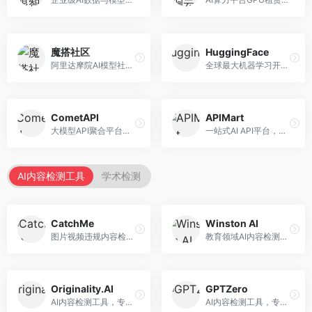
魔搭社区
HuggingFace
阿里达摩院AI模型社区，专注于中文AI生态。面向中文开发者，提供开源模型、数据集、开发工具等资源，中文模型丰富。
全球最大机器学习开源社区，整合模型库与开发工具。面向AI研究者和开发者，提供开源模型、数据集、开发工具等资源，开源生态最完善。
CometAPI
APIMart
大模型API聚合平台，整合多种AI模型服务。面向开发者，提供统一接口、模型切换、监控分析等服务，API管理便捷。
一站式AI API平台，整合多种AI服务。面向开发者，提供模型API、图像处理、语音识别等服务，API种类丰富。
AI内容检测工具
学术检测
CatchMe
Winston AI
图片视频违规内容检测平台，专注于视觉内容安全。面向内容平台，提供图片审核、视频审核、直播监控等服务，视觉检测专业。
教育领域AI内容检测平台，专注于学术诚信。面向教育机构，提供AI内容检测、抄袭检测、报告生成等服务，教育适配性强。
Originality.AI
GPTZero
AI内容检测工具，专注于内容原创性验证。面向内容创作者和出版商，提供AI检测、抄袭检测、批量分析等服务，检测精度高。
AI内容检测工具，专注于AI生成文本识别。面向教育工作者和出版商，提供文本检测、批量分析、API接口等服务，检测准确率高。