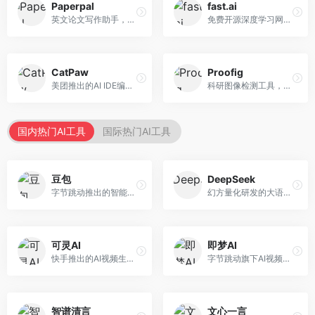
Paperpal
fast.ai
英文论文写作助手，专注于学术英语润色。面向需要发表国际期刊的研究者，提供语法检查、学术表达优化、格式规范等服务，英语表达地道专业。
免费开源深度学习网站，专注于实用AI教学。面向开发者，提供免费深度学习课程、实战项目、代码库等资源，学习门槛低。
CatPaw
Proofig
美团推出的AI IDE编程工具，专注于本地开发生态。面向开发者，提供智能代码补全、代码生成、项目管理等服务，本地开发体验好。
科研图像检测工具，专注于学术图像完整性验证。面向科研人员，提供图像检测、重复分析、报告生成等服务，学术检测专业。
国内热门AI工具
国际热门AI工具
豆包
DeepSeek
字节跳动推出的智能对话助手平台，提供文本创作、知识问答、英语学习等多种AI服务。面向普通用户和内容创作者，支持多轮对话和文件解析，免费使用，响应速度快，中文理解能力强。
幻方量化研发的大语言模型平台，专注于深度推理和代码生成能力。面向开发者、研究人员和技术爱好者，提供强大的逻辑推理和数学计算功能，开源生态完善，API接口友好。
可灵AI
即梦AI
快手推出的AI视频生成平台，支持文生视频和图生视频，可生成长达2分钟的高质量视频内容。面向短视频创作者和营销人员，操作简便，生成效果逼真，适合商业推广和创意表达。
字节跳动旗下AI视频创作平台，支持多模态内容生成。面向内容创作者和营销人员，提供文生视频、图生视频、智能剪辑等功能，中文理解能力强，创作效率高。
智谱清言
文心一言