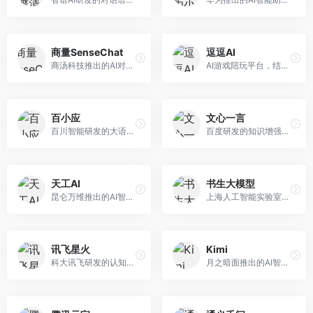
商量SenseChat
逗逗AI
商汤科技推出的AI对话平台，结合计算机视觉和自然语言处理技术。面向企业用户和开发者，支持多模态交互，视觉理解能力强，适合智能客服和内容创作场景。
AI游戏陪玩平台，结合游戏理解和自然语言交互技术。面向游戏玩家，提供游戏攻略、陪玩互动、社交聊天等服务，游戏知识丰富，互动体验有趣。
百小应
文心一言
百川智能研发的大语言模型助手，专注于中文理解和生成。面向中文用户，提供知识问答、文本创作、代码辅助等服务，模型参数规模大，中文表达流畅自然。
百度研发的知识增强大语言模型，深度融合百度知识图谱和搜索能力。面向中文用户，提供知识问答、文本创作、逻辑推理等服务，中文语境理解准确，知识覆盖面广。
天工AI
书生大模型
昆仑万维推出的AI智能助手，集成搜索、对话、创作等多种能力。面向普通用户和内容创作者，支持联网搜索、文本生成、图像理解等功能，响应速度快，免费使用。
上海人工智能实验室研发的开源大模型系列，支持多尺度和多模态。面向研究机构和开发者，开源生态完善，学术研究背景深厚，适合科研和定制开发。
讯飞星火
Kimi
科大讯飞研发的认知智能大模型，深度融合语音识别和自然语言处理技术。面向企业用户和教育领域，提供语音交互、文档处理、代码生成等服务，中文语音识别准确率高。
月之暗面推出的AI智能助手，核心优势在于超长文本处理能力，支持20万字以上文档分析。面向学术研究者、职场人士和内容创作者，提供文档解读、PPT生成、联网搜索等综合服务。