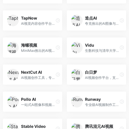
TapNow
造点AI
AI视觉内容创作平台，整合图像与视频生成能力。面向内容创作者，提供文生图、文生视频、智能编辑等服务，创作工具丰富，一站式体验便捷。
夸克推出的AI图像与视频创作平台。面向普通用户和内容创作者，提供文生图、文生视频等功能，操作简便，与夸克生态深度整合。
海螺视频
Vidu
MiniMax推出的AI视频生成工具，支持高质量视频创作。面向内容创作者，提供文生视频、视频编辑等功能，生成速度快，视频效果自然流畅。
生数科技与清华大学联合研发的AI视频生成大模型。面向视频创作者和内容生产者，支持文生视频、图生视频，视频质量高，物理运动理解准确，国产视频生成领先工具。
NextCut AI
白日梦
AI视频创作工具，专注于智能剪辑和视频生成。面向视频创作者，提供智能剪辑、视频生成、特效添加等功能，剪辑效率高，适合快节奏内容生产。
AI视频创作平台，支持生成长达50分钟的长视频内容。面向长视频创作者和内容生产者，支持故事视频生成、视频编辑等功能，适合叙事性内容创作。
Pollo AI
Runway
一站式AI图像和视频创作平台，整合多种生成工具。面向内容创作者，提供文生图、文生视频、视频编辑等服务，创作工具全面，一站式体验便捷。
专业级AI视频制作工具，支持视频生成与编辑。面向影视制作人和创意工作者，提供文生视频、视频编辑、绿幕抠像等专业功能，视频处理能力强，适合专业创作场景。
Stable Video
腾讯混元AI视频