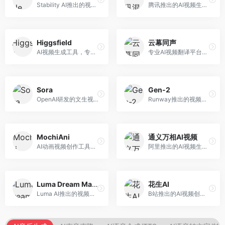
Stability AI推出的视频生成模型，开源可部署。面向开发者和专业创作者，支持视频生成、视频编辑等功能，开源生态完善，定制化程度高。
腾讯推出的AI视频生成工具，基于混元大模型。面向腾讯生态用户和内容创作者，支持文生视频、视频编辑等功能，与腾讯产品生态深度整合。
Higgsfield
云幕同声
AI视频生成工具，专注于高质量视频内容创作。面向视频创作者和营销人员，支持文生视频、视频编辑等功能，视频效果逼真，适合商业应用。
专业AI视频翻译平台，支持视频多语言配音和字幕生成。面向跨境电商和内容出海从业者，提供视频翻译、配音、字幕生成等服务，多语言支持完善。
Sora
Gen-2
OpenAI研发的文生视频大模型，可根据文字描述生成长达60秒的高清视频。面向影视创作者、广告从业者和内容生产者，视频连贯性强，物理世界理解准确，代表了AI视频生成的最高水平。
Runway推出的视频生成模型，专注于文生视频和视频风格转换。面向影视制作人和创意工作者，支持文本到视频、图像到视频等多种生成模式，视频质量专业级。
MochiAni
通义万相AI视频
AI动画视频创作工具，专注于动画内容生成。面向动画创作者和二次元内容生产者，支持动画风格视频生成，动画效果流畅，适合动漫内容创作。
阿里推出的AI视频生成服务，整合图像与视频创作能力。面向电商和营销从业者，支持商品视频生成、营销视频制作等服务，商业应用场景丰富。
Luma Dream Machine
花生AI
Luma AI推出的视频生成工具，专注于高质量视频创作。面向影视创作者和内容生产者，支持文生视频、图生视频，视频质量高，物理运动流畅自然。
B站推出的AI视频创作工具，专注于短视频内容生成。面向B站创作者，支持视频生成、视频编辑等功能，与B站平台深度整合，创作效率高。