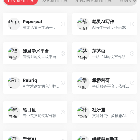
论文写作工具
公文写作工具
小说/创意写作工具
营销文案
Paperpal
笔灵AI写作
英文论文写作助手，专注于学术英语润色。面向需要发表国际期刊的研究者，提供语法检查、学术表达优化、格式规范等服务，英语表达地道专业。
AI写作平台，提供600+写作模板。面向学生、职场人士和内容创作者，支持论文、公文、营销文案等多种文体，模板丰富，一键生成，写作效率大幅提升。
逢君学术平台
茅茅虫
智能AI论文生成平台，支持查重检测。面向高校学生和研究人员，提供论文选题、内容生成、查重修改等一站式服务，学术写作流程完整。
一站式AI论文写作助手，覆盖学术写作全场景。面向高校学生和科研人员，提供开题报告、文献综述、论文正文等写作服务，支持多学科多类型论文，操作简便。
Rubriq
掌桥科研
AI学术论文润色与翻译平台。面向国际期刊投稿者，提供论文润色、翻译、格式调整等服务，支持多语言，学术表达专业规范。
科研服务平台，依托3亿+真实文献数据库。面向学术研究者和学生，提供文献检索、论文写作、科研数据分析等服务，文献资源丰富，学术支持专业。
笔目鱼
社研通
专业英文论文写作器，支持学术论文全流程。面向留学生和国际期刊投稿者，提供英文论文撰写、润色、格式调整等服务，学术英语表达规范。
文科研究生多模态AI学术写作平台。面向文科研究生和社科研究者，提供文献综述、理论分析、定性研究辅助等服务，文科研究方法论支持完善。
千笔AI
维普科创助手