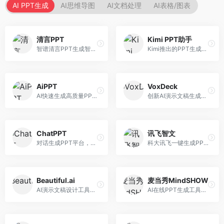
AI PPT生成
AI思维导图
AI文档处理
AI表格/图表
清言PPT
Kimi PPT助手
智谱清言PPT生成智能体，基于GLM大模型。面向智谱用户，支持对话生成PPT、内容优化等服务，与智谱生态深度整合。
Kimi推出的PPT生成智能体，整合长文本处理能力。面向职场人士和学生，支持文档解析、PPT生成、内容优化等服务，与Kimi生态深度整合。
AiPPT
VoxDeck
AI快速生成高质量PPT平台，支持主题定制。面向职场人士和学生，提供一键生成、模板选择、内容优化等服务，PPT制作速度快，设计质量高。
创新AI演示文稿生成工具，支持语音交互创作。面向职场人士，支持语音输入、PPT生成、内容优化等功能，语音创作体验便捷。
ChatPPT
讯飞智文
对话生成PPT平台，支持自然语言交互创作。面向职场人士和教育工作者，通过对话方式完成PPT制作，交互体验友好，创作过程直观。
科大讯飞一键生成PPT和Word工具，整合语音技术。面向职场人士，支持语音输入、文档生成、格式调整等功能，办公效率显著提升。
Beautiful.ai
麦当秀MindSHOW
AI演示文稿设计工具，专注于自动化设计排版。面向职场人士，提供智能排版、模板选择、设计优化等服务，设计美观度高。
AI在线PPT生成工具，支持思维导图转PPT。面向职场人士，提供思维导图导入、PPT生成、模板选择等服务，思维导图转PPT效率高。