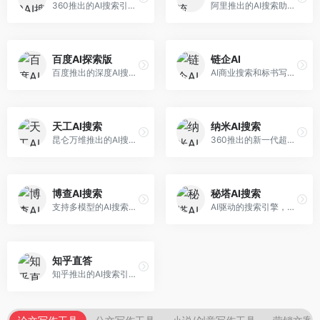
360推出的AI搜索引擎，专注于安全智能搜索。面向普通用户，提供智能问答、网页搜索、内容整理等服务，安全防护能力强。
阿里推出的AI搜索助手，专注于智能信息获取。面向普通用户，提供智能搜索、内容整理、知识问答等服务，与阿里生态深度整合。
百度AI探索版
链企AI
百度推出的深度AI搜索引擎，整合百度知识图谱。面向中文用户，提供智能问答、知识探索、内容生成等服务，知识覆盖面广。
AI商业搜索和标书写作工具，专注于企业服务场景。面向企业用户，提供商业信息搜索、标书生成、企业分析等服务，商业信息专业。
天工AI搜索
纳米AI搜索
昆仑万维推出的AI搜索引擎，整合大模型与搜索能力。面向普通用户，提供智能问答、深度搜索、内容整理等服务，中文搜索体验好。
360推出的新一代超级AI搜索，深度整合360搜索资源。面向普通用户，提供智能问答、多模态搜索、内容生成等服务，安全可靠。
博查AI搜索
秘塔AI搜索
支持多模型的AI搜索引擎，整合多种大模型能力。面向AI爱好者，提供多模型搜索、答案对比、深度分析等服务，模型选择灵活。
AI驱动的搜索引擎，专注于无广告直达结果。面向研究者和信息获取需求者，提供深度搜索、来源标注、答案整理等服务，搜索结果干净准确，信息可信度高。
知乎直答
知乎推出的AI搜索引擎，专注于知识问答场景。面向知识获取者，提供知乎内容搜索、智能问答、知识整理等服务，专业知识丰富。