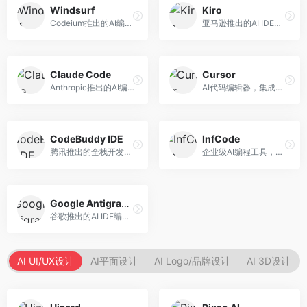
Windsurf
Kiro
Codeium推出的AI编程工具，专注于代码智能辅助。面向开发者，提供代码补全、代码生成、代码解释等服务，多语言支持完善。
亚马逊推出的AI IDE，深度整合AWS云服务。面向AWS开发者，提供代码生成、云服务集成、部署自动化等服务，与AWS生态无缝衔接。
Claude Code
Cursor
Anthropic推出的AI编程工具，基于Claude模型。面向开发者，提供代码生成、代码审查、调试辅助等服务，代码质量高，推理能力强。
AI代码编辑器，集成GPT-4模型，专注于智能编程辅助。面向开发者，提供代码生成、代码解释、错误修复等服务，编程体验流畅，开发效率高。
CodeBuddy IDE
InfCode
腾讯推出的全栈开发AI IDE，整合腾讯云服务。面向开发者，提供代码生成、调试辅助、部署服务等功能，与腾讯云生态深度整合。
企业级AI编程工具，专注于团队协作开发。面向企业开发团队，提供代码生成、代码审查、团队协作等服务，企业级功能完善。
Google Antigravity
谷歌推出的AI IDE编程智能体，整合Google Cloud服务。面向谷歌生态开发者，提供智能编程辅助、云服务集成等功能。
AI UI/UX设计
AI平面设计
AI Logo/品牌设计
AI 3D设计