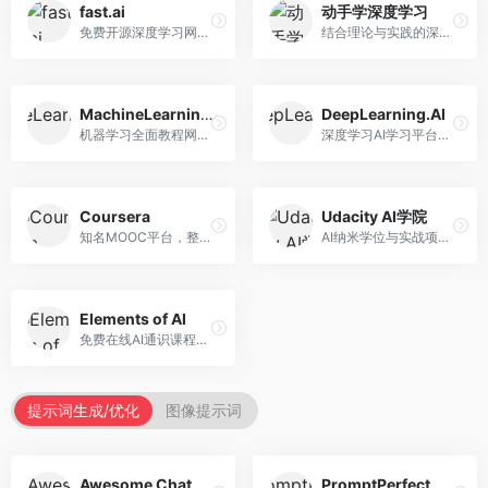
fast.ai
动手学深度学习
免费开源深度学习网站，专注于实用AI教学。面向开发者，提供免费深度学习课程、实战项目、代码库等资源，学习门槛低。
结合理论与实践的深度学习教材，专注于代码驱动学习。面向学生和开发者，提供深度学习理论、代码实现、练习题等资源，学习体验好。
MachineLearningMastery
DeepLearning.AI
机器学习全面教程网站，专注于实用技能教学。面向开发者，提供机器学习算法、Python实现、项目实战等教程，实用性强。
深度学习AI学习平台，由吴恩达创立。面向AI学习者，提供深度学习专项课程、AI新闻、技术社区等资源，课程质量权威。
Coursera
Udacity AI学院
知名MOOC平台，整合全球顶尖大学课程资源。面向学习者，提供AI、机器学习、深度学习等课程，证书认可度高，课程质量专业。
AI纳米学位与实战项目平台，专注于职业导向学习。面向AI从业者，提供机器学习、深度学习、计算机视觉等纳米学位，项目实战性强。
Elements of AI
免费在线AI通识课程，专注于AI基础知识普及。面向普通大众，提供AI概念、原理、应用等入门知识，语言通俗易懂。
提示词生成/优化
图像提示词
Awesome ChatGPT Prompts
PromptPerfect