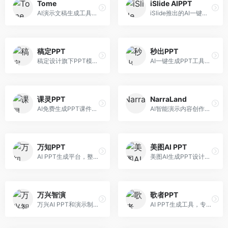
Tome
iSlide AIPPT
AI演示文稿生成工具，专注于故事化演示创作。面向创业者和营销人员，提供故事叙述、视觉设计、内容生成等服务，演示文稿叙事性强。
iSlide推出的AI一键设计精美PPT工具。面向PPT设计用户，提供模板库、内容生成、设计优化等服务，与iSlide插件深度整合。
稿定PPT
秒出PPT
稿定设计旗下PPT模板资源库，整合AI生成功能。面向设计师和职场人士，提供海量PPT模板、AI内容生成等服务，模板质量高。
AI一键生成PPT工具，专注于快速演示文稿制作。面向职场人士，支持主题输入、内容生成、模板套用等功能，PPT生成速度快，适合紧急制作场景。
课灵PPT
NarraLand
AI免费生成PPT课件平台，专注于教育场景。面向教师和教育工作者，提供课件生成、教学设计、模板选择等服务，教育适配性强。
AI智能演示内容创作平台，专注于叙事演示。面向内容创作者，提供故事创作、演示生成、动画设计等服务，演示内容生动有趣。
万知PPT
美图AI PPT
AI PPT生成平台，整合知识库与创作功能。面向职场人士，支持内容检索、PPT生成、设计优化等服务，知识整合能力强。
美图AI生成PPT设计工具，整合图像处理能力。面向设计师和职场人士，提供PPT生成、图片美化、设计优化等服务，视觉设计美观。
万兴智演
歌者PPT
万兴AI PPT和演示制作软件，整合视频演示功能。面向职场人士和教育工作者，提供PPT生成、演示录制、视频制作等服务，演示功能完善。
AI PPT生成工具，专注于演示文稿智能创作。面向职场人士，支持主题输入、内容生成、设计美化等功能，PPT制作效率高。