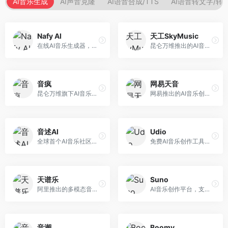
AI音乐生成
AI声音克隆
AI语音合成/TTS
AI语音转文字/转
Nafy AI
天工SkyMusic
在线AI音乐生成器，专注于快速音乐创作。面向内容创作者，支持多种风格音乐生成，操作简便，生成速度快，适合快速配乐需求。
昆仑万维推出的AI音乐创作平台，基于天工大模型。面向音乐创作者，支持歌词生成、旋律创作、音乐编曲等服务，中文音乐创作能力强。
音疯
网易天音
昆仑万维旗下AI音乐创作平台，专注于音乐内容生成。面向音乐爱好者和内容创作者，提供多种风格音乐生成，操作简便，创作速度快。
网易推出的AI音乐创作工具，支持作词、作曲与编曲。面向音乐爱好者和独立音乐人，提供歌词生成、旋律创作、编曲制作等服务，与网易云音乐生态深度整合。
音述AI
Udio
全球首个AI音乐社区平台，整合创作与分享功能。面向音乐创作者和爱好者，提供音乐创作、作品分享、社区交流等服务，社区氛围活跃。
免费AI音乐创作工具，专注于高质量音乐生成。面向音乐创作者和内容制作者，支持多种音乐风格生成，音质专业，创作自由度高，适合专业音乐制作场景。
天谱乐
Suno
阿里推出的多模态音乐生成平台，整合音频与文本理解能力。面向内容创作者，支持歌词生成、旋律创作、音乐编辑等服务，与阿里生态深度整合。
AI音乐创作平台，支持通过文字描述生成完整歌曲，包含歌词、旋律和人声。面向音乐爱好者、内容创作者和独立音乐人，操作门槛低，创作速度快，支持多种音乐风格，为音乐创作带来全新可能。
音潮
Boomy