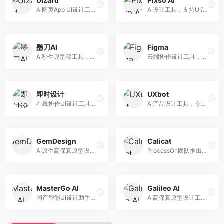
Uizard
Pixso AI
AI网页App UI设计工具，专注于快速界面生成。面向产品经理和设计师，提供线框图转UI、界面生成、设计优化等服务，设计速度快。
AI设计工具，支持UI/UX设计全流程。面向设计师和产品团队，提供界面生成、设计优化、协作评审等服务，国产替代方案，团队协作便捷。
墨刀AI
Figma
AI秒生原型稿工具，专注于快速原型设计。面向产品经理和设计师，提供原型生成、交互设计、团队协作等服务，原型制作效率高。
云端协作设计工具，整合AI设计辅助功能。面向UI/UX设计师和产品团队，提供界面设计、原型制作、团队协作等服务，协作功能强大，是UI设计领域的标杆产品。
即时设计
UXbot
在线协作UI设计工具，整合AI设计功能。面向设计师和产品团队，提供界面设计、原型制作、设计资源库等服务，国产协作设计平台。
AI产品设计工具，专注于用户体验优化。面向UX设计师，提供用户研究、设计建议、可用性测试等服务，UX设计支持完善。
GemDesign
Calicat
AI原生高保真原型设计工具，专注于智能设计生成。面向设计师，提供界面生成、设计优化、原型制作等服务，设计自动化程度高。
ProcessOn团队推出的产设研协作平台，整合设计与协作功能。面向产品团队，提供设计协作、文档管理、团队沟通等服务，产研协作便捷。
MasterGo AI
Galileo AI
国产智能UI设计助手，专注于界面设计自动化。面向UI设计师，提供界面生成、组件设计、设计系统构建等服务，中文用户适配性好。
AI高保真原型设计工具，专注于UI界面生成。面向设计师和产品团队，提供界面生成、交互设计、设计优化等服务，界面质量高。