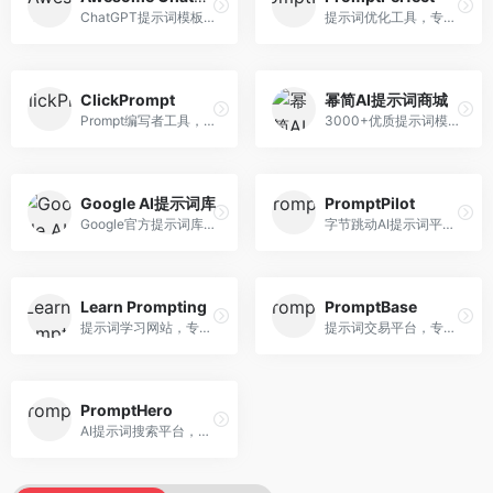
ChatGPT提示词模板库，专注于实用提示词收集。面向ChatGPT用户，提供提示词模板、使用场景、效果展示等资源，模板实用性强。
提示词优化工具，专注于提示词质量提升。面向AI用户，提供提示词优化、效果测试、版本对比等服务，提示词优化专业。
ClickPrompt
幂简AI提示词商城
Prompt编写者工具，专注于提示词创作辅助。面向提示词创作者，提供提示词编辑、测试、分享等服务，创作工具完善。
3000+优质提示词模板平台，专注于中文提示词。面向中文AI用户，提供提示词模板、分类检索、一键使用等服务，中文提示词丰富。
Google AI提示词库
PromptPilot
Google官方提示词库，专注于Gemini模型优化。面向开发者，提供官方提示词指南、最佳实践、示例代码等资源，权威性强。
字节跳动AI提示词平台，专注于提示词优化与管理。面向AI用户，提供提示词优化、效果测试、团队协作等服务，企业级功能完善。
Learn Prompting
PromptBase
提示词学习网站，专注于提示词工程教育。面向AI学习者，提供提示词教程、最佳实践、案例研究等资源，教学内容系统。
提示词交易平台，专注于高质量提示词买卖。面向AI创作者，提供提示词交易、模板购买、创作者收益等服务，提示词质量高。
PromptHero
AI提示词搜索平台，整合多种AI工具提示词资源。面向AI创作者，提供提示词搜索、模板库、社区分享等服务，提示词资源丰富。