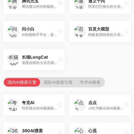
腾讯元宝
通义千问
腾讯推出的AI智能助手，整合微信生态和腾讯云服务。面向普通用户和企业客户，支持文档解析、图像理解、联网搜索等功能，与腾讯产品无缝衔接，办公协作便捷。
阿里巴巴推出的大语言模型平台，提供对话问答、文档处理、图像理解、代码编写等全方位AI服务。面向企业用户和个人开发者，集成阿里云生态，支持多模态交互，企业级安全保障。
问小白
百灵大模型
AI智能助手平台，提供知识问答、文本创作、文档处理等服务。面向普通用户和职场人士，操作简便，响应速度快，支持多场景应用。
蚂蚁集团研发的大语言模型平台，专注于金融科技和企业服务。面向金融机构和企业客户，提供智能客服、风险分析、文档处理等服务，金融场景理解深入。
长猫LongCat
美团自研的大语言模型对话平台，专注于本地生活服务场景。面向美团生态用户，提供智能推荐、服务问答等功能，本地生活知识覆盖全面。
国内AI搜索引擎
国际AI搜索引擎
学术AI搜索
夸克AI
点点
阿里推出的AI搜索助手，整合搜索与AI功能。面向年轻用户，提供智能搜索、文档处理、学习辅助等服务，与夸克生态深度整合。
小红书推出的AI搜索应用，专注于生活方式内容搜索。面向小红书用户，提供生活攻略、消费决策、内容推荐等服务，生活方式内容丰富。
360AI搜索
心流