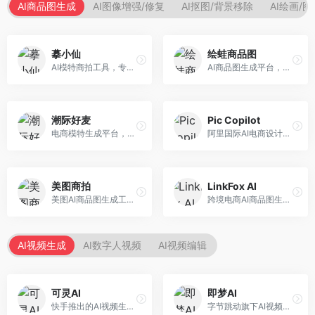
AI商品图生成
AI图像增强/修复
AI抠图/背景移除
AI绘画/
摹小仙
绘蛙商品图
AI模特商拍工具，专注于服装电商。面向服装电商卖家，提供虚拟模特试穿、商品展示图生成等服务，模特形象多样，拍摄成本低。
AI商品图生成平台，支持模特换装和场景生成。面向电商卖家，提供商品上身效果展示、场景化商品图生成等服务，电商营销效果显著。
潮际好麦
Pic Copilot
电商模特生成平台，支持AI虚拟模特创作。面向服装和配饰电商，提供模特试穿、商品展示、营销素材生成等服务，模特形象可定制。
阿里国际AI电商设计工具，专注于跨境电商。面向跨境电商卖家，提供商品图优化、营销海报生成、多语言适配等服务，海外市场适配性强。
美图商拍
LinkFox AI
美图AI商品图生成工具，整合美图生态。面向电商卖家，提供商品图美化、模特替换、场景生成等服务，移动端操作便捷。
跨境电商AI商品图生成工具。面向跨境电商卖家，支持多语言商品图生成、模特替换、场景优化等服务，适配海外电商平台需求。
AI视频生成
AI数字人视频
AI视频编辑
可灵AI
即梦AI
快手推出的AI视频生成平台，支持文生视频和图生视频，可生成长达2分钟的高质量视频内容。面向短视频创作者和营销人员，操作简便，生成效果逼真，适合商业推广和创意表达。
字节跳动旗下AI视频创作平台，支持多模态内容生成。面向内容创作者和营销人员，提供文生视频、图生视频、智能剪辑等功能，中文理解能力强，创作效率高。