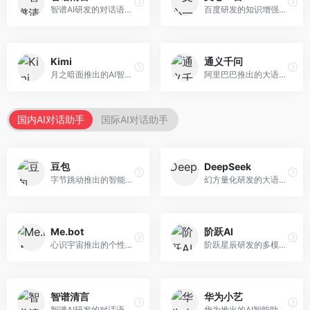
智谱AI研发的对话语言模型，支持中英双语交互。面向中文用户和开发者，提供知识问答、代码编写、文档解读等服务，开源生态完善，学术研究背景深厚。
百度研发的知识增强大语言模型，深度融合百度知识图谱和搜索能力。面向中文用户，提供知识问答、文本创作、逻辑推理等服务，中文语境理解准确，知识覆盖面广。
Kimi
通义千问
月之暗面推出的AI智能助手，核心优势在于超长文本处理能力，支持20万字以上文档分析。面向学术研究者、职场人士和内容创作者，提供文档解读、PPT生成、联网搜索等综合服务。
阿里巴巴推出的大语言模型平台，提供对话问答、文档处理、图像理解、代码编写等全方位AI服务。面向企业用户和个人开发者，集成阿里云生态，支持多模态交互，企业级安全保障。
国内AI对话助手
国际AI对话助手
豆包
DeepSeek
字节跳动推出的智能对话助手平台，提供文本创作、知识问答、英语学习等多种AI服务。面向普通用户和内容创作者，支持多轮对话和文件解析，免费使用，响应速度快，中文理解能力强。
幻方量化研发的大语言模型平台，专注于深度推理和代码生成能力。面向开发者、研究人员和技术爱好者，提供强大的逻辑推理和数学计算功能，开源生态完善，API接口友好。
Me.bot
阶跃AI
心识宇宙推出的个性化AI伴侣，专注于情感交互和个人助理服务。面向个人用户，支持日程管理、情感陪伴、知识问答等功能，交互体验人性化。
阶跃星辰研发的多模态大模型平台，支持文本、图像、视频的综合理解与生成。面向创作者和企业客户，提供内容创作、智能分析等服务，多模态能力突出。
智谱清言
华为小艺
智谱AI研发的对话语言模型，支持中英双语交互。面向中文用户和开发者，提供知识问答、代码编写、文档解读等服务，开源生态完善，学术研究背景深厚。
华为推出的AI智能助手网页端，深度整合鸿蒙生态和华为云服务。面向华为设备用户，支持语音交互、智能问答、设备控制等功能，与华为硬件生态无缝衔接。