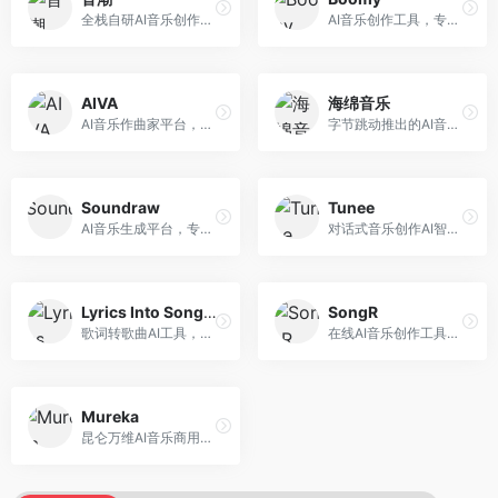
全栈自研AI音乐创作平台，支持从创作到发布的完整流程。面向独立音乐人和音乐工作室，提供作词作曲、编曲混音、音乐发布等服务，创作工具专业。
AI音乐创作工具，专注于快速音乐生成与发布。面向音乐爱好者和业余创作者，支持一键生成原创音乐，可直接发布到音乐平台，创作门槛低。
AIVA
海绵音乐
AI音乐作曲家平台，专注于古典和影视配乐创作。面向影视制作人和游戏开发者，提供原创音乐生成、配乐定制等服务，音乐风格专业，适合影视游戏配乐。
字节跳动推出的AI音乐创作平台，支持多风格音乐生成。面向内容创作者和音乐爱好者，提供歌词创作、旋律生成、编曲制作等服务，创作效率高，适合短视频配乐。
Soundraw
Tunee
AI音乐生成平台，专注于免版税音乐创作。面向视频创作者和内容制作者，提供背景音乐生成、音乐定制等服务，音乐版权清晰，适合视频配乐场景。
对话式音乐创作AI智能体，支持自然语言交互创作。面向音乐爱好者，通过对话方式完成音乐创作，交互体验友好，创作过程直观。
Lyrics Into Song AI
SongR
歌词转歌曲AI工具，支持将歌词转化为完整歌曲。面向歌词创作者和音乐爱好者，提供歌词谱曲、编曲制作等服务，歌词音乐化效率高。
在线AI音乐创作工具，支持歌词与旋律一体化生成。面向内容创作者和音乐爱好者，提供歌词创作、旋律生成、音乐制作等服务，操作简便，创作速度快。
Mureka
昆仑万维AI音乐商用创作平台，专注于商业音乐授权。面向企业和商业用户，提供版权音乐生成、商用授权等服务，音乐版权清晰，商业应用安全。