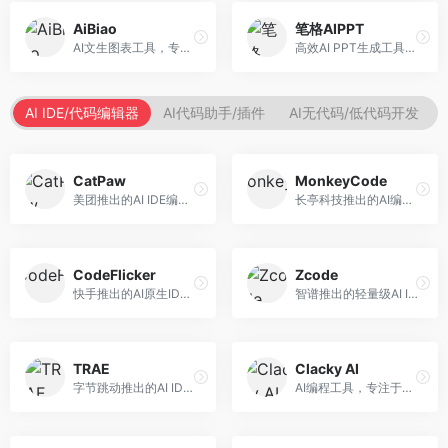
AiBiao
笔格AIPPT
AI文生图表工具，专注于数据可视化展示。面向数据分析师和职场人士，提供图表生成、数据可视化、PPT嵌入等服务，数据展示专业。
高效AI PPT生成工具，专注于演示文稿智能创作。面向职场人士，支持主题输入、内容生成、设计美化等功能，PPT制作效率高。
AI IDE/代码编辑器
AI代码助手/插件
AI无代码/低代码开发
CatPaw
MonkeyCode
美团推出的AI IDE编程工具，专注于本地开发生态。面向开发者，提供智能代码补全、代码生成、项目管理等服务，本地开发体验好。
长亭科技推出的AI编程助手，专注于安全开发。面向开发者，提供代码生成、安全检测、漏洞修复等服务，安全开发能力强。
CodeFlicker
Zcode
快手推出的AI原生IDE，专注于短视频相关开发。面向快手生态开发者，提供代码生成、调试辅助等服务，与快手开发生态深度整合。
智谱推出的轻量级AI IDE，基于GLM模型。面向开发者，提供智能代码补全、代码生成、错误检测等服务，中文编程支持好。
TRAE
Clacky AI
字节跳动推出的AI IDE编程工具，深度集成大模型能力。面向开发者，提供智能代码补全、代码解释、重构优化等服务，编程效率显著提升。
AI编程工具，专注于代码智能生成与优化。面向开发者，提供代码生成、代码重构、错误修复等服务，编程效率高。