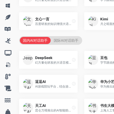
文心一言
Kimi
百度研发的知识增强大语言模型，深度融合百度知识图谱和搜索能力。面向中文用户，提供知识问答、文本创作、逻辑推理等服务，中文语境理解准确，知识覆盖面广。
国内AI对话助手
国际AI对话助手
DeepSeek
豆包
幻方量化研发的大语言模型平台，专注于深度推理和代码生成能力。面向开发者、研究人员和技术爱好者，提供强大的逻辑推理和数学计算功能，开源生态完善，API接口友好。
逗逗AI
华为小
AI游戏陪玩平台，结合游戏理解和自然语言交互技术。面向游戏玩家，提供游戏攻略、陪玩互动、社交聊天等服务，游戏知识丰富，互动体验有趣。
天工AI
书生大
昆仑万维推出的AI智能助手，集成搜索、对话、创作等多种能力。面向普通用户和内容创作者，支持联网搜索、文本生成、图像理解等功能，响应速度快，免费使用。