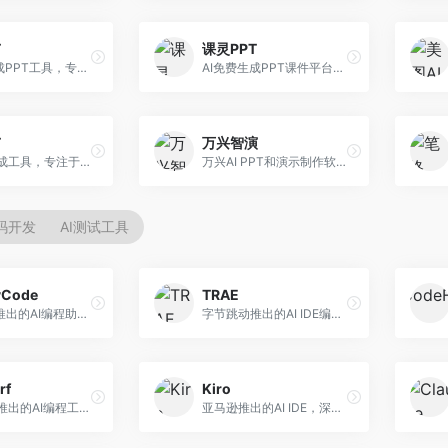
T
课灵PPT
AI一键生成PPT工具，专注于快速演示文稿制作。面向职场人士，支持主题输入、内容生成、模板套用等功能，PPT生成速度快，适合紧急制作场景。
AI免费生成PPT课件平台，专注于教育场景。面向教师和教育工作者，提供课件生成、教学设计、模板选择等服务，教育适配性强。
T
万兴智演
AI PPT生成工具，专注于演示文稿智能创作。面向职场人士，支持主题输入、内容生成、设计美化等功能，PPT制作效率高。
万兴AI PPT和演示制作软件，整合视频演示功能。面向职场人士和教育工作者，提供PPT生成、演示录制、视频制作等服务，演示功能完善。
代码开发
AI测试工具
yCode
TRAE
长亭科技推出的AI编程助手，专注于安全开发。面向开发者，提供代码生成、安全检测、漏洞修复等服务，安全开发能力强。
字节跳动推出的AI IDE编程工具，深度集成大模型能力。面向开发者，提供智能代码补全、代码解释、重构优化等服务，编程效率显著提升。
rf
Kiro
Codeium推出的AI编程工具，专注于代码智能辅助。面向开发者，提供代码补全、代码生成、代码解释等服务，多语言支持完善。
亚马逊推出的AI IDE，深度整合AWS云服务。面向AWS开发者，提供代码生成、云服务集成、部署自动化等服务，与AWS生态无缝衔接。