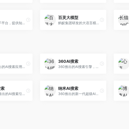
百灵大模型
AI智能助手平台，提供知识问答、文本创作、文档处理等服务。面向普通用户和职场人士，操作简便，响应速度快，支持多场景应用。
蚂蚁集团研发的大语言模型平台，专注于金融科技和企业服务。面向金融机构和企业客户，提供智能客服、风险分析、文档处理等服务，金融场景理解深入。
360AI搜索
小红书推出的AI搜索应用，专注于生活方式内容搜索。面向小红书用户，提供生活攻略、消费决策、内容推荐等服务，生活方式内容丰富。
360推出的AI搜索引擎，专注于安全智能搜索。面向普通用户，提供智能问答、网页搜索、内容整理等服务，安全防护能力强。
搜索
纳米AI搜索
昆仑万维推出的AI搜索引擎，整合大模型与搜索能力。面向普通用户，提供智能问答、深度搜索、内容整理等服务，中文搜索体验好。
360推出的新一代超级AI搜索，深度整合360搜索资源。面向普通用户，提供智能问答、多模态搜索、内容生成等服务，安全可靠。