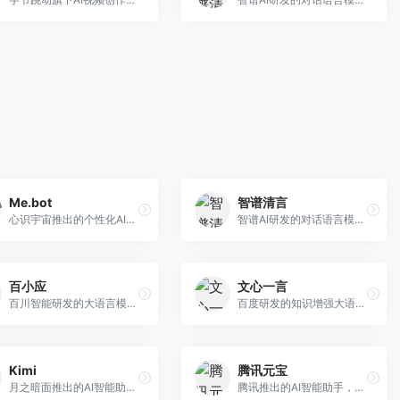
Me.bot
智谱清言
心识宇宙推出的个性化AI伴侣，专注于情感交互和个人助理服务。面向个人用户，支持日程管理、情感陪伴、知识问答等功能，交互体验人性化。
智谱AI研发的对话语言模型，支持中英双语交互。面向中文用户和开发者，提供知识问答、代码编写、文档解读等服务，开源生态完善，学术研究背景深厚。
百小应
文心一言
百川智能研发的大语言模型助手，专注于中文理解和生成。面向中文用户，提供知识问答、文本创作、代码辅助等服务，模型参数规模大，中文表达流畅自然。
百度研发的知识增强大语言模型，深度融合百度知识图谱和搜索能力。面向中文用户，提供知识问答、文本创作、逻辑推理等服务，中文语境理解准确，知识覆盖面广。
Kimi
腾讯元宝
月之暗面推出的AI智能助手，核心优势在于超长文本处理能力，支持20万字以上文档分析。面向学术研究者、职场人士和内容创作者，提供文档解读、PPT生成、联网搜索等综合服务。
腾讯推出的AI智能助手，整合微信生态和腾讯云服务。面向普通用户和企业客户，支持文档解析、图像理解、联网搜索等功能，与腾讯产品无缝衔接，办公协作便捷。