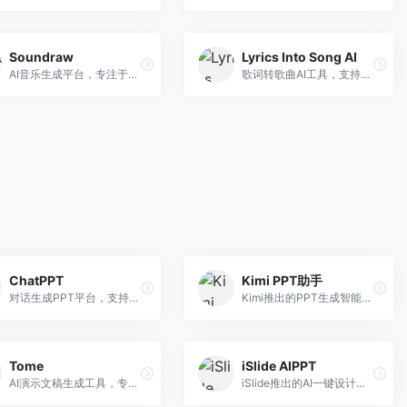
Soundraw
Lyrics Into Song AI
AI音乐生成平台，专注于免版税音乐创作。面向视频创作者和内容制作者，提供背景音乐生成、音乐定制等服务，音乐版权清晰，适合视频配乐场景。
歌词转歌曲AI工具，支持将歌词转化为完整歌曲。面向歌词创作者和音乐爱好者，提供歌词谱曲、编曲制作等服务，歌词音乐化效率高。
ChatPPT
Kimi PPT助手
对话生成PPT平台，支持自然语言交互创作。面向职场人士和教育工作者，通过对话方式完成PPT制作，交互体验友好，创作过程直观。
Kimi推出的PPT生成智能体，整合长文本处理能力。面向职场人士和学生，支持文档解析、PPT生成、内容优化等服务，与Kimi生态深度整合。
Tome
iSlide AIPPT
AI演示文稿生成工具，专注于故事化演示创作。面向创业者和营销人员，提供故事叙述、视觉设计、内容生成等服务，演示文稿叙事性强。
iSlide推出的AI一键设计精美PPT工具。面向PPT设计用户，提供模板库、内容生成、设计优化等服务，与iSlide插件深度整合。