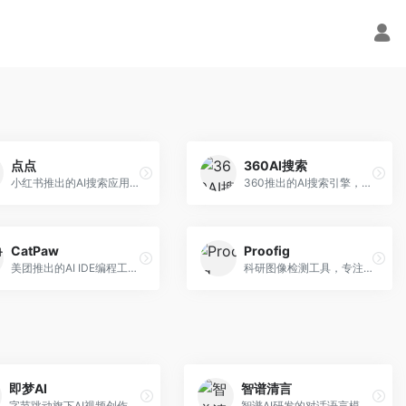
点点
360AI搜索
小红书推出的AI搜索应用，专注于生活方式内容搜索。面向小红书用户，提供生活攻略、消费决策、内容推荐等服务，生活方式内容丰富。
360推出的AI搜索引擎，专注于安全智能搜索。面向普通用户，提供智能问答、网页搜索、内容整理等服务，安全防护能力强。
CatPaw
Proofig
美团推出的AI IDE编程工具，专注于本地开发生态。面向开发者，提供智能代码补全、代码生成、项目管理等服务，本地开发体验好。
科研图像检测工具，专注于学术图像完整性验证。面向科研人员，提供图像检测、重复分析、报告生成等服务，学术检测专业。
即梦AI
智谱清言
字节跳动旗下AI视频创作平台，支持多模态内容生成。面向内容创作者和营销人员，提供文生视频、图生视频、智能剪辑等功能，中文理解能力强，创作效率高。
智谱AI研发的对话语言模型，支持中英双语交互。面向中文用户和开发者，提供知识问答、代码编写、文档解读等服务，开源生态完善，学术研究背景深厚。