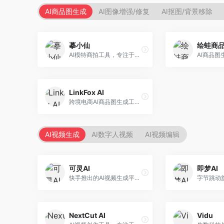
AI商品图生成
AI图像增强/修复
AI抠图/背景移除
摹小仙
绘蛙商
AI模特商拍工具，专注于服装电商。面向服装电商卖家，提供虚拟模特试穿、商品展示图生成等服务，模特形象多样，拍摄成本低。
LinkFox AI
跨境电商AI商品图生成工具。面向跨境电商卖家，支持多语言商品图生成、模特替换、场景优化等服务，适配海外电商平台需求。
AI视频生成
AI数字人视频
AI视频编辑
可灵AI
即梦AI
快手推出的AI视频生成平台，支持文生视频和图生视频，可生成长达2分钟的高质量视频内容。面向短视频创作者和营销人员，操作简便，生成效果逼真，适合商业推广和创意表达。
NextCut AI
Vidu