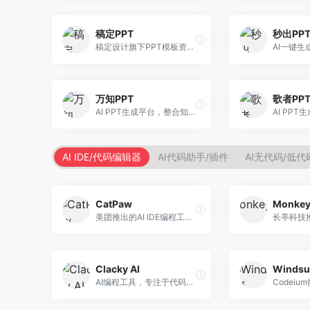
稿定PPT
秒出PP
稿定设计旗下PPT模板资源库，整合AI生成功能。面向设计师和职场人士，提供海量PPT模板、AI内容生成等服务，模板质量高。
万知PPT
歌者PP
AI PPT生成平台，整合知识库与创作功能。面向职场人士，支持内容检索、PPT生成、设计优化等服务，知识整合能力强。
AI IDE/代码编辑器
AI代码助手/插件
AI无代码/低
CatPaw
Monke
美团推出的AI IDE编程工具，专注于本地开发生态。面向开发者，提供智能代码补全、代码生成、项目管理等服务，本地开发体验好。
Clacky AI
Windsu
AI编程工具，专注于代码智能生成与优化。面向开发者，提供代码生成、代码重构、错误修复等服务，编程效率高。