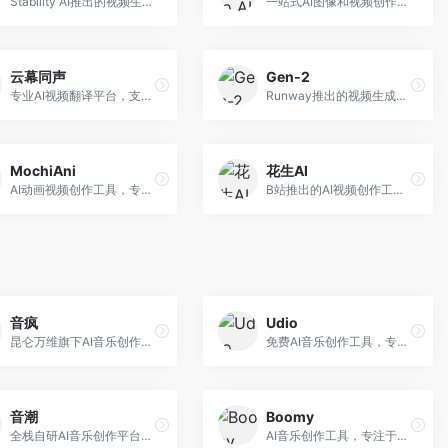
Stability AI推出的视频生成模型，开源可部署。面向开发者和专业创作者，支持视频生成、视频编辑等功能，开源生态完善，定制化程度高。
一站式AI图像和视频创作平台，整合多种生成工具。面向内容创作者，提供文生图、文生视频、视频编辑等服务，创作工具全面，一站式体验便捷。
云幕同声
Gen-2
专业AI视频翻译平台，支持视频多语言配音和字幕生成。面向跨境电商和内容出海从业者，提供视频翻译、配音、字幕生成等服务，多语言支持完善。
Runway推出的视频生成模型，专注于文生视频和视频风格转换。面向影视制作人和创意工作者，支持文本到视频、图像到视频等多种生成模式，视频质量专业级。
MochiAni
花生AI
AI动画视频创作工具，专注于动画内容生成。面向动画创作者和二次元内容生产者，支持动画风格视频生成，动画效果流畅，适合动漫内容创作。
B站推出的AI视频创作工具，专注于短视频内容生成。面向B站创作者，支持视频生成、视频编辑等功能，与B站平台深度整合，创作效率高。
音疯
Udio
昆仑万维旗下AI音乐创作平台，专注于音乐内容生成。面向音乐爱好者和内容创作者，提供多种风格音乐生成，操作简便，创作速度快。
免费AI音乐创作工具，专注于高质量音乐生成。面向音乐创作者和内容制作者，支持多种音乐风格生成，音质专业，创作自由度高，适合专业音乐制作场景。
音潮
Boomy
全栈自研AI音乐创作平台，支持从创作到发布的完整流程。面向独立音乐人和音乐工作室，提供作词作曲、编曲混音、音乐发布等服务，创作工具专业。
AI音乐创作工具，专注于快速音乐生成与发布。面向音乐爱好者和业余创作者，支持一键生成原创音乐，可直接发布到音乐平台，创作门槛低。