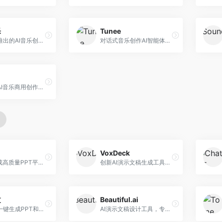
乐
Tunee
字节跳动推出的AI音乐创作平台，支持多风格音乐生成。面向内容创作者和音乐爱好者，提供歌词创作、旋律生成、编曲制作等服务，创作效率高，适合短视频配乐。
对话式音乐创作AI智能体，支持自然语言交互创作。面向音乐爱好者，通过对话方式完成音乐创作，交互体验友好，创作过程直观。
昆仑万维AI音乐商用创作平台，专注于商业音乐授权。面向企业和商业用户，提供版权音乐生成、商用授权等服务，音乐版权清晰，商业应用安全。
VoxDeck
AI快速生成高质量PPT平台，支持主题定制。面向职场人士和学生，提供一键生成、模板选择、内容优化等服务，PPT制作速度快，设计质量高。
创新AI演示文稿生成工具，支持语音交互创作。面向职场人士，支持语音输入、PPT生成、内容优化等功能，语音创作体验便捷。
文
Beautiful.ai
科大讯飞一键生成PPT和Word工具，整合语音技术。面向职场人士，支持语音输入、文档生成、格式调整等功能，办公效率显著提升。
AI演示文稿设计工具，专注于自动化设计排版。面向职场人士，提供智能排版、模板选择、设计优化等服务，设计美观度高。