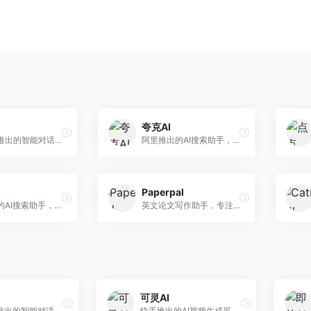
夸克AI
字节跳动推出的智能对话助手平台，提供文本创作、知识问答、英语学习等多种AI服务。面向普通用户和内容创作者，支持多轮对话和文件解析，免费使用，响应速度快，中文理解能力强。
阿里推出的AI搜索助手，整合搜索与AI功能。面向年轻用户，提供智能搜索、文档处理、学习辅助等服务，与夸克生态深度整合。
Paperpal
阿里推出的AI搜索助手，专注于智能信息获取。面向普通用户，提供智能搜索、内容整理、知识问答等服务，与阿里生态深度整合。
英文论文写作助手，专注于学术英语润色。面向需要发表国际期刊的研究者，提供语法检查、学术表达优化、格式规范等服务，英语表达地道专业。
可灵AI
字节跳动推出的智能对话助手平台，提供文本创作、知识问答、英语学习等多种AI服务。面向普通用户和内容创作者，支持多轮对话和文件解析，免费使用，响应速度快，中文理解能力强。
快手推出的AI视频生成平台，支持文生视频和图生视频，可生成长达2分钟的高质量视频内容。面向短视频创作者和营销人员，操作简便，生成效果逼真，适合商业推广和创意表达。