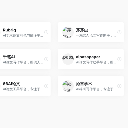
Rubriq
茅茅虫
AI学术论文润色与翻译平台。面向国际期刊投稿者，提供论文润色、翻译、格式调整等服务，支持多语言，学术表达专业规范。
一站式AI论文写作助手，覆盖学术写作全场景。面向高校学生和科研人员，提供开题报告、文献综述、论文正文等写作服务，支持多学科多类型论文，操作简便。
千笔AI
aipasspaper
AI论文写作平台，提供无限改稿服务。面向高校学生和学术研究者，支持论文选题、大纲生成、内容撰写、查重修改等全流程服务，改稿次数不限，服务质量有保障。
AI论文写作助手平台，提供智能化的学术写作支持。面向大学生和研究人员，支持多种学科论文生成，提供参考文献管理和格式规范服务，写作效率高。
66AI论文
沁言学术
AI论文工具平台，专注于高质量低查重论文生成。面向大学生和研究生，提供论文写作、降重修改等服务，生成内容原创度高，查重率低。
AI科研写作平台，专注于学术研究辅助。面向研究生和科研工作者，提供文献分析、研究方法指导、论文撰写等服务，学术资源丰富，研究支持全面。