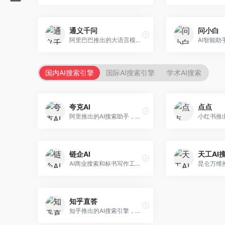
通义千问
问小白
阿里巴巴推出的大语言模型平台，提供对话问答、文档处理、图像理解、代码编写等全方位AI服务。面向企业用户和个人开发者，集成阿里云生态，支持多模态交互，企业级安全保障。
国内AI搜索引擎
国际AI搜索引擎
学术AI搜索
夸克AI
点点
阿里推出的AI搜索助手，整合搜索与AI功能。面向年轻用户，提供智能搜索、文档处理、学习辅助等服务，与夸克生态深度整合。
链企AI
天工AI
AI商业搜索和标书写作工具，专注于企业服务场景。面向企业用户，提供商业信息搜索、标书生成、企业分析等服务，商业信息专业。
知乎直答
知乎推出的AI搜索引擎，专注于知识问答场景。面向知识获取者，提供知乎内容搜索、智能问答、知识整理等服务，专业知识丰富。