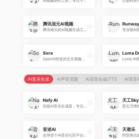
AI视频创作工具，专注于智能剪辑和视频生成。面向视频创作者，提供智能剪辑、视频生成、特效添加等功能，剪辑效率高，适合快节奏内容生产。
腾讯混元AI视频
Runwa
腾讯推出的AI视频生成工具，基于混元大模型。面向腾讯生态用户和内容创作者，支持文生视频、视频编辑等功能，与腾讯产品生态深度整合。
Sora
OpenAI研发的文生视频大模型，可根据文字描述生成长达60秒的高清视频。面向影视创作者、广告从业者和内容生产者，视频连贯性强，物理世界理解准确，代表了AI视频生成的最高水平。
AI音乐生成
AI声音克隆
AI语音合成/TTS
AI语音
Nafy AI
天工Sky
在线AI音乐生成器，专注于快速音乐创作。面向内容创作者，支持多种风格音乐生成，操作简便，生成速度快，适合快速配乐需求。
音述AI
天谱乐
全球首个AI音乐社区平台，整合创作与分享功能。面向音乐创作者和爱好者，提供音乐创作、作品分享、社区交流等服务，社区氛围活跃。