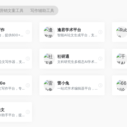
营销文案工具
写作辅助工具
写作
逢君学术平台
AI写作平台，提供600+写作模板。面向学生、职场人士和内容创作者，支持论文、公文、营销文案等多种文体，模板丰富，一键生成，写作效率大幅提升。
智能AI论文生成平台，支持查重检测。面向高校学生和研究人员，提供论文选题、内容生成、查重修改等一站式服务，学术写作流程完整。
社研通
专业英文论文写作器，支持学术论文全流程。面向留学生和国际期刊投稿者，提供英文论文撰写、润色、格式调整等服务，学术英语表达规范。
文科研究生多模态AI学术写作平台。面向文科研究生和社科研究者，提供文献综述、理论分析、定性研究辅助等服务，文科研究方法论支持完善。
rGo
雷小兔
AI学术论文写作平台，专注于理工科领域的逻辑构建。面向理工科研究生和科研工作者，提供公式编辑、数据分析、论文结构优化等服务，理工科写作逻辑严谨。
一站式学术编辑器平台，覆盖论文写作全流程。面向高校学生和科研人员，提供选题分析、文献检索、论文生成、查重降重等服务，操作流程清晰，学术写作效率显著提升。
论文
AI论文写作助手平台，提供智能化学术写作支持。面向高校学生，支持多种论文类型生成，提供参考文献管理和格式规范服务，操作流程简单。