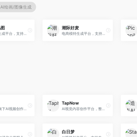
AI绘画/图像生成
品图
潮际好麦
AI商品图生成平台，支持模特换装和场景生成。面向电商卖家，提供商品上身效果展示、场景化商品图生成等服务，电商营销效果显著。
电商模特生成平台，支持AI虚拟模特创作。面向服装和配饰电商，提供模特试穿、商品展示、营销素材生成等服务，模特形象可定制。
TapNow
字节跳动旗下AI视频创作平台，支持多模态内容生成。面向内容创作者和营销人员，提供文生视频、图生视频、智能剪辑等功能，中文理解能力强，创作效率高。
AI视觉内容创作平台，整合图像与视频生成能力。面向内容创作者，提供文生图、文生视频、智能编辑等服务，创作工具丰富，一站式体验便捷。
白日梦