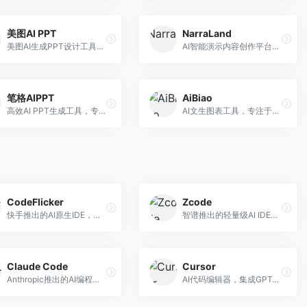
美图AI PPT
NarraLand
美图AI生成PPT设计工具，整合图像处理能力。面向设计师和职场人士，提供PPT生成、图片美化、设计优化等服务，视觉设计美观。
AI智能演示内容创作平台，专注于叙事演示。面向内容创作者，提供故事创作、演示生成、动画设计等服务，演示内容生动有趣。
笔格AIPPT
AiBiao
高效AI PPT生成工具，专注于演示文稿智能创作。面向职场人士，支持主题输入、内容生成、设计美化等功能，PPT制作效率高。
AI文生图表工具，专注于数据可视化展示。面向数据分析师和职场人士，提供图表生成、数据可视化、PPT嵌入等服务，数据展示专业。
CodeFlicker
Zcode
快手推出的AI原生IDE，专注于短视频相关开发。面向快手生态开发者，提供代码生成、调试辅助等服务，与快手开发生态深度整合。
智谱推出的轻量级AI IDE，基于GLM模型。面向开发者，提供智能代码补全、代码生成、错误检测等服务，中文编程支持好。
Claude Code
Cursor
Anthropic推出的AI编程工具，基于Claude模型。面向开发者，提供代码生成、代码审查、调试辅助等服务，代码质量高，推理能力强。
AI代码编辑器，集成GPT-4模型，专注于智能编程辅助。面向开发者，提供代码生成、代码解释、错误修复等服务，编程体验流畅，开发效率高。