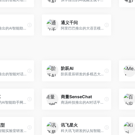
通义千问
月之暗面推出的AI智能助手，核心优势在于超长文本处理能力，支持20万字以上文档分析。面向学术研究者、职场人士和内容创作者，提供文档解读、PPT生成、联网搜索等综合服务。
阿里巴巴推出的大语言模型平台，提供对话问答、文档处理、图像理解、代码编写等全方位AI服务。面向企业用户和个人开发者，集成阿里云生态，支持多模态交互，企业级安全保障。
阶跃AI
字节跳动推出的智能对话助手平台，提供文本创作、知识问答、英语学习等多种AI服务。面向普通用户和内容创作者，支持多轮对话和文件解析，免费使用，响应速度快，中文理解能力强。
阶跃星辰研发的多模态大模型平台，支持文本、图像、视频的综合理解与生成。面向创作者和企业客户，提供内容创作、智能分析等服务，多模态能力突出。
艺
商量SenseChat
华为推出的AI智能助手网页端，深度整合鸿蒙生态和华为云服务。面向华为设备用户，支持语音交互、智能问答、设备控制等功能，与华为硬件生态无缝衔接。
商汤科技推出的AI对话平台，结合计算机视觉和自然语言处理技术。面向企业用户和开发者，支持多模态交互，视觉理解能力强，适合智能客服和内容创作场景。
模型
讯飞星火
上海人工智能实验室研发的开源大模型系列，支持多尺度和多模态。面向研究机构和开发者，开源生态完善，学术研究背景深厚，适合科研和定制开发。
科大讯飞研发的认知智能大模型，深度融合语音识别和自然语言处理技术。面向企业用户和教育领域，提供语音交互、文档处理、代码生成等服务，中文语音识别准确率高。