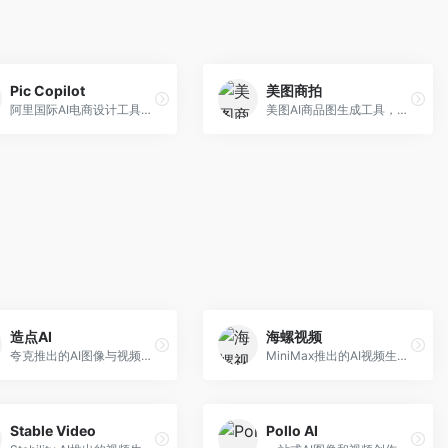
Pic Copilot
美图商拍
阿里国际AI电商设计工具，专注于跨境电商。面向跨境电商卖家，提供商品图优化、营销海报生成、多语言适配等服务，海外市场适配性强。
美图AI商品图生成工具，整合美图生态。面向电商卖家，提供商品图美化、模特替换、场景生成等服务，移动端操作便捷。
造点AI
海螺视频
夸克推出的AI图像与视频创作平台。面向普通用户和内容创作者，提供文生图、文生视频等功能，操作简便，与夸克生态深度整合。
MiniMax推出的AI视频生成工具，支持高质量视频创作。面向内容创作者，提供文生视频、视频编辑等功能，生成速度快，视频效果自然流畅。
Stable Video
Pollo AI