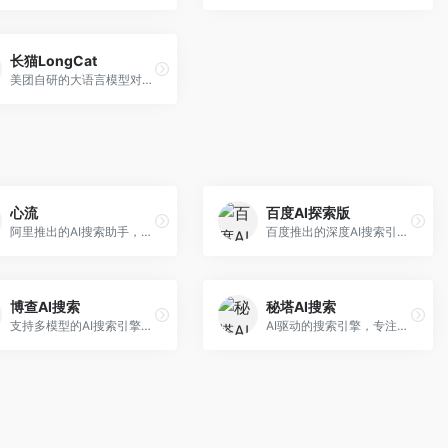
长猫LongCat
美团自研的大语言模型对话平台，专注于本地生活服务场景。面向美团生态用户，提供智能推荐、服务问答等功能，本地生活知识覆盖全面。
心流
百度AI探索版
阿里推出的AI搜索助手，专注于智能信息获取。面向普通用户，提供智能搜索、内容整理、知识问答等服务，与阿里生态深度整合。
百度推出的深度AI搜索引擎，整合百度知识图谱。面向中文用户，提供智能问答、知识探索、内容生成等服务，知识覆盖面广。
博查AI搜索
秘塔AI搜索
支持多模型的AI搜索引擎，整合多种大模型能力。面向AI爱好者，提供多模型搜索、答案对比、深度分析等服务，模型选择灵活。
AI驱动的搜索引擎，专注于无广告直达结果。面向研究者和信息获取需求者，提供深度搜索、来源标注、答案整理等服务，搜索结果干净准确，信息可信度高。