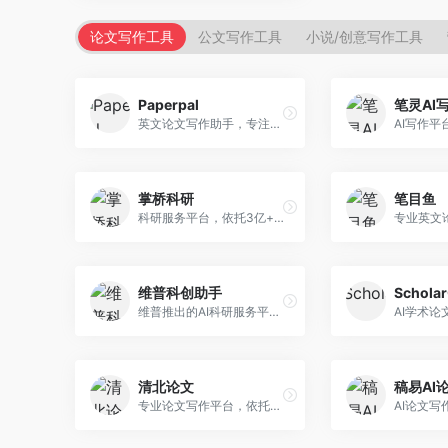
论文写作工具
公文写作工具
小说/创意写作工具
Paperpal
笔灵AI
英文论文写作助手，专注于学术英语润色。面向需要发表国际期刊的研究者，提供语法检查、学术表达优化、格式规范等服务，英语表达地道专业。
掌桥科研
笔目鱼
科研服务平台，依托3亿+真实文献数据库。面向学术研究者和学生，提供文献检索、论文写作、科研数据分析等服务，文献资源丰富，学术支持专业。
维普科创助手
Schola
维普推出的AI科研服务平台，整合学术资源与智能写作。面向科研人员和高校师生，提供文献检索、论文写作、查重检测等一站式服务，学术资源权威可靠。
清北论文
稿易AI
专业论文写作平台，依托高校学术资源。面向本科生和研究生，提供论文指导、写作辅助、查重检测等服务，学术规范性强，适合追求高质量论文的用户。