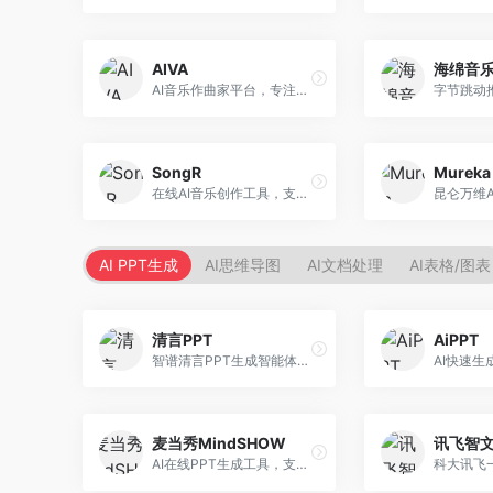
AIVA
海绵音
AI音乐作曲家平台，专注于古典和影视配乐创作。面向影视制作人和游戏开发者，提供原创音乐生成、配乐定制等服务，音乐风格专业，适合影视游戏配乐。
SongR
Mureka
在线AI音乐创作工具，支持歌词与旋律一体化生成。面向内容创作者和音乐爱好者，提供歌词创作、旋律生成、音乐制作等服务，操作简便，创作速度快。
AI PPT生成
AI思维导图
AI文档处理
AI表格/图表
清言PPT
AiPPT
智谱清言PPT生成智能体，基于GLM大模型。面向智谱用户，支持对话生成PPT、内容优化等服务，与智谱生态深度整合。
麦当秀MindSHOW
讯飞智
AI在线PPT生成工具，支持思维导图转PPT。面向职场人士，提供思维导图导入、PPT生成、模板选择等服务，思维导图转PPT效率高。