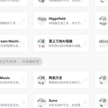
生数科技与清华大学联合研发的AI视频生成大模型。面向视频创作者和内容生产者，支持文生视频、图生视频，视频质量高，物理运动理解准确，国产视频生成领先工具。
AI视频创作平台，支持生成长达50分钟的长视频内容。面向长视频创作者和内容生产者，支持故事视频生成、视频编辑等功能，适合叙事性内容创作。
y
Higgsfield
专业级AI视频制作工具，支持视频生成与编辑。面向影视制作人和创意工作者，提供文生视频、视频编辑、绿幕抠像等专业功能，视频处理能力强，适合专业创作场景。
AI视频生成工具，专注于高质量视频内容创作。面向视频创作者和营销人员，支持文生视频、视频编辑等功能，视频效果逼真，适合商业应用。
Luma Dream Machine
通义万相AI视频
Luma AI推出的视频生成工具，专注于高质量视频创作。面向影视创作者和内容生产者，支持文生视频、图生视频，视频质量高，物理运动流畅自然。
阿里推出的AI视频生成服务，整合图像与视频创作能力。面向电商和营销从业者，支持商品视频生成、营销视频制作等服务，商业应用场景丰富。
转文字/转录
AI音频处理
Music
网易天音
昆仑万维推出的AI音乐创作平台，基于天工大模型。面向音乐创作者，支持歌词生成、旋律创作、音乐编曲等服务，中文音乐创作能力强。
网易推出的AI音乐创作工具，支持作词、作曲与编曲。面向音乐爱好者和独立音乐人，提供歌词生成、旋律创作、编曲制作等服务，与网易云音乐生态深度整合。
Suno
阿里推出的多模态音乐生成平台，整合音频与文本理解能力。面向内容创作者，支持歌词生成、旋律创作、音乐编辑等服务，与阿里生态深度整合。
AI音乐创作平台，支持通过文字描述生成完整歌曲，包含歌词、旋律和人声。面向音乐爱好者、内容创作者和独立音乐人，操作门槛低，创作速度快，支持多种音乐风格，为音乐创作带来全新可能。