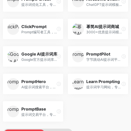
提示词优化工具，专注于提示词质量提升。面向AI用户，提供提示词优化、效果测试、版本对比等服务，提示词优化专业。
ChatGPT提示词模板库，专注于实用提示词收集。面向ChatGPT用户，提供提示词模板、使用场景、效果展示等资源，模板实用性强。
ClickPrompt
幂简AI提示词商城
Prompt编写者工具，专注于提示词创作辅助。面向提示词创作者，提供提示词编辑、测试、分享等服务，创作工具完善。
3000+优质提示词模板平台，专注于中文提示词。面向中文AI用户，提供提示词模板、分类检索、一键使用等服务，中文提示词丰富。
Google AI提示词库
PromptPilot
Google官方提示词库，专注于Gemini模型优化。面向开发者，提供官方提示词指南、最佳实践、示例代码等资源，权威性强。
字节跳动AI提示词平台，专注于提示词优化与管理。面向AI用户，提供提示词优化、效果测试、团队协作等服务，企业级功能完善。
PromptHero
Learn Prompting
AI提示词搜索平台，整合多种AI工具提示词资源。面向AI创作者，提供提示词搜索、模板库、社区分享等服务，提示词资源丰富。
提示词学习网站，专注于提示词工程教育。面向AI学习者，提供提示词教程、最佳实践、案例研究等资源，教学内容系统。
PromptBase
提示词交易平台，专注于高质量提示词买卖。面向AI创作者，提供提示词交易、模板购买、创作者收益等服务，提示词质量高。