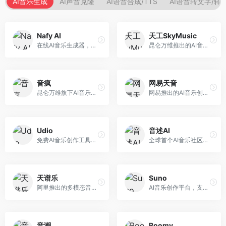
AI音乐生成
AI声音克隆
AI语音合成/TTS
AI语音转文字/转
Nafy AI
天工SkyMusic
在线AI音乐生成器，专注于快速音乐创作。面向内容创作者，支持多种风格音乐生成，操作简便，生成速度快，适合快速配乐需求。
昆仑万维推出的AI音乐创作平台，基于天工大模型。面向音乐创作者，支持歌词生成、旋律创作、音乐编曲等服务，中文音乐创作能力强。
音疯
网易天音
昆仑万维旗下AI音乐创作平台，专注于音乐内容生成。面向音乐爱好者和内容创作者，提供多种风格音乐生成，操作简便，创作速度快。
网易推出的AI音乐创作工具，支持作词、作曲与编曲。面向音乐爱好者和独立音乐人，提供歌词生成、旋律创作、编曲制作等服务，与网易云音乐生态深度整合。
Udio
音述AI
免费AI音乐创作工具，专注于高质量音乐生成。面向音乐创作者和内容制作者，支持多种音乐风格生成，音质专业，创作自由度高，适合专业音乐制作场景。
全球首个AI音乐社区平台，整合创作与分享功能。面向音乐创作者和爱好者，提供音乐创作、作品分享、社区交流等服务，社区氛围活跃。
天谱乐
Suno
阿里推出的多模态音乐生成平台，整合音频与文本理解能力。面向内容创作者，支持歌词生成、旋律创作、音乐编辑等服务，与阿里生态深度整合。
AI音乐创作平台，支持通过文字描述生成完整歌曲，包含歌词、旋律和人声。面向音乐爱好者、内容创作者和独立音乐人，操作门槛低，创作速度快，支持多种音乐风格，为音乐创作带来全新可能。
音潮
Boomy