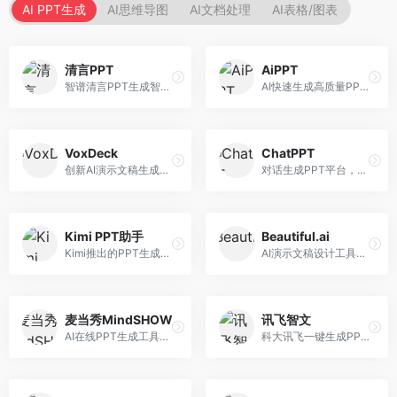
AI PPT生成
AI思维导图
AI文档处理
AI表格/图表
清言PPT
AiPPT
智谱清言PPT生成智能体，基于GLM大模型。面向智谱用户，支持对话生成PPT、内容优化等服务，与智谱生态深度整合。
AI快速生成高质量PPT平台，支持主题定制。面向职场人士和学生，提供一键生成、模板选择、内容优化等服务，PPT制作速度快，设计质量高。
VoxDeck
ChatPPT
创新AI演示文稿生成工具，支持语音交互创作。面向职场人士，支持语音输入、PPT生成、内容优化等功能，语音创作体验便捷。
对话生成PPT平台，支持自然语言交互创作。面向职场人士和教育工作者，通过对话方式完成PPT制作，交互体验友好，创作过程直观。
Kimi PPT助手
Beautiful.ai
Kimi推出的PPT生成智能体，整合长文本处理能力。面向职场人士和学生，支持文档解析、PPT生成、内容优化等服务，与Kimi生态深度整合。
AI演示文稿设计工具，专注于自动化设计排版。面向职场人士，提供智能排版、模板选择、设计优化等服务，设计美观度高。
麦当秀MindSHOW
讯飞智文
AI在线PPT生成工具，支持思维导图转PPT。面向职场人士，提供思维导图导入、PPT生成、模板选择等服务，思维导图转PPT效率高。
科大讯飞一键生成PPT和Word工具，整合语音技术。面向职场人士，支持语音输入、文档生成、格式调整等功能，办公效率显著提升。