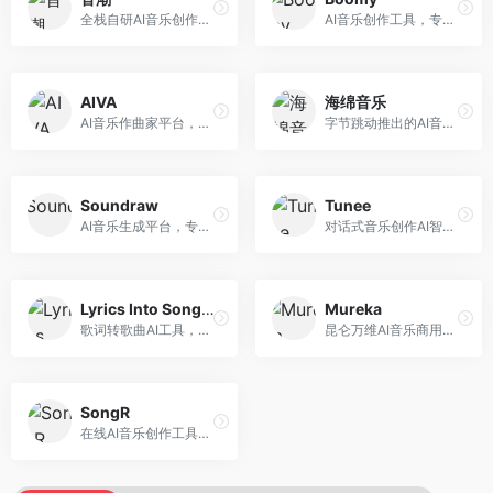
全栈自研AI音乐创作平台，支持从创作到发布的完整流程。面向独立音乐人和音乐工作室，提供作词作曲、编曲混音、音乐发布等服务，创作工具专业。
AI音乐创作工具，专注于快速音乐生成与发布。面向音乐爱好者和业余创作者，支持一键生成原创音乐，可直接发布到音乐平台，创作门槛低。
AIVA
海绵音乐
AI音乐作曲家平台，专注于古典和影视配乐创作。面向影视制作人和游戏开发者，提供原创音乐生成、配乐定制等服务，音乐风格专业，适合影视游戏配乐。
字节跳动推出的AI音乐创作平台，支持多风格音乐生成。面向内容创作者和音乐爱好者，提供歌词创作、旋律生成、编曲制作等服务，创作效率高，适合短视频配乐。
Soundraw
Tunee
AI音乐生成平台，专注于免版税音乐创作。面向视频创作者和内容制作者，提供背景音乐生成、音乐定制等服务，音乐版权清晰，适合视频配乐场景。
对话式音乐创作AI智能体，支持自然语言交互创作。面向音乐爱好者，通过对话方式完成音乐创作，交互体验友好，创作过程直观。
Lyrics Into Song AI
Mureka
歌词转歌曲AI工具，支持将歌词转化为完整歌曲。面向歌词创作者和音乐爱好者，提供歌词谱曲、编曲制作等服务，歌词音乐化效率高。
昆仑万维AI音乐商用创作平台，专注于商业音乐授权。面向企业和商业用户，提供版权音乐生成、商用授权等服务，音乐版权清晰，商业应用安全。
SongR
在线AI音乐创作工具，支持歌词与旋律一体化生成。面向内容创作者和音乐爱好者，提供歌词创作、旋律生成、音乐制作等服务，操作简便，创作速度快。