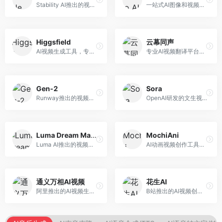
Stability AI推出的视频生成模型，开源可部署。面向开发者和专业创作者，支持视频生成、视频编辑等功能，开源生态完善，定制化程度高。
一站式AI图像和视频创作平台，整合多种生成工具。面向内容创作者，提供文生图、文生视频、视频编辑等服务，创作工具全面，一站式体验便捷。
Higgsfield
云幕同声
AI视频生成工具，专注于高质量视频内容创作。面向视频创作者和营销人员，支持文生视频、视频编辑等功能，视频效果逼真，适合商业应用。
专业AI视频翻译平台，支持视频多语言配音和字幕生成。面向跨境电商和内容出海从业者，提供视频翻译、配音、字幕生成等服务，多语言支持完善。
Gen-2
Sora
Runway推出的视频生成模型，专注于文生视频和视频风格转换。面向影视制作人和创意工作者，支持文本到视频、图像到视频等多种生成模式，视频质量专业级。
OpenAI研发的文生视频大模型，可根据文字描述生成长达60秒的高清视频。面向影视创作者、广告从业者和内容生产者，视频连贯性强，物理世界理解准确，代表了AI视频生成的最高水平。
Luma Dream Machine
MochiAni
Luma AI推出的视频生成工具，专注于高质量视频创作。面向影视创作者和内容生产者，支持文生视频、图生视频，视频质量高，物理运动流畅自然。
AI动画视频创作工具，专注于动画内容生成。面向动画创作者和二次元内容生产者，支持动画风格视频生成，动画效果流畅，适合动漫内容创作。
通义万相AI视频
花生AI
阿里推出的AI视频生成服务，整合图像与视频创作能力。面向电商和营销从业者，支持商品视频生成、营销视频制作等服务，商业应用场景丰富。
B站推出的AI视频创作工具，专注于短视频内容生成。面向B站创作者，支持视频生成、视频编辑等功能，与B站平台深度整合，创作效率高。