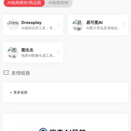
AI电商模特/商品图
AI电商营销
Dressplay
易可图AI
AI虚拟试衣工具，专注于服装电商体验。面向服装电商，提供虚拟试穿、尺码推荐、穿搭建议等服务，试衣体验真实。
AI图片美化及海报设计平台，专注于电商视觉设计。面向电商卖家，提供图片美化、海报设计、营销素材等服务，设计效率高。
图生生
电商AI图像生成工具，专注于商品图创作。面向电商卖家，提供商品图生成、背景替换、批量处理等服务，商品图质量高。
友情链接
更多链接