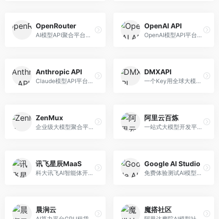
OpenRouter
OpenAI API
AI模型API聚合平台，整合多种主流大模型。面向开发者，提供统一API接口、模型对比、成本优化等服务，模型选择灵活。
OpenAI模型API平台，提供GPT系列模型服务。面向开发者，提供模型API、微调服务、Assistants API等，是AI开发领域的基础设施。
Anthropic API
DMXAPI
Claude模型API平台，专注于安全可靠的AI服务。面向开发者，提供Claude系列模型API、安全特性、企业级服务等，API质量高。
一个Key用全球大模型的聚合平台。面向开发者，提供多模型统一API、简化接入、成本控制等服务，接入便捷。
ZenMux
阿里云百炼
企业级大模型聚合平台，专注于企业AI服务。面向企业用户，提供多模型管理、安全合规、成本优化等服务，企业级功能完善。
一站式大模型开发平台，深度整合阿里云服务。面向企业开发者和AI团队，提供模型训练、微调、部署、应用开发等全流程服务，企业级功能完善。
讯飞星辰MaaS
Google AI Studio
科大讯飞AI智能体开发平台，专注于企业级模型服务。面向企业用户，提供模型调用、智能体创建、行业解决方案等服务，中文能力突出。
免费体验测试AI模型的平台，深度整合Google生态。面向开发者和研究者，提供Gemini模型体验、API密钥管理、提示词测试等服务，免费使用。
晨涧云
魔搭社区
AI算力平台GPU租赁服务，专注于弹性算力。面向开发者和研究者，提供GPU租赁、弹性调度、成本优化等服务，算力灵活。
阿里达摩院AI模型社区，专注于中文AI生态。面向中文开发者，提供开源模型、数据集、开发工具等资源，中文模型丰富。