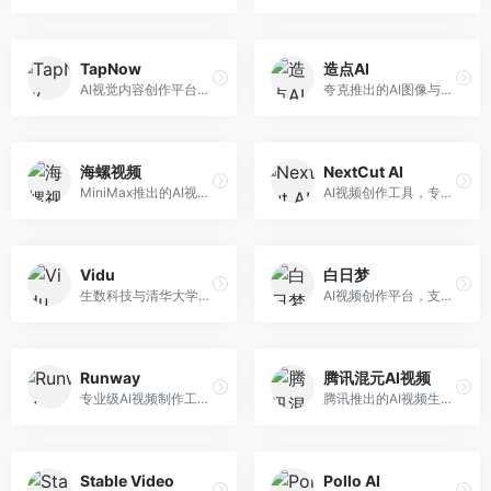
TapNow
造点AI
AI视觉内容创作平台，整合图像与视频生成能力。面向内容创作者，提供文生图、文生视频、智能编辑等服务，创作工具丰富，一站式体验便捷。
夸克推出的AI图像与视频创作平台。面向普通用户和内容创作者，提供文生图、文生视频等功能，操作简便，与夸克生态深度整合。
海螺视频
NextCut AI
MiniMax推出的AI视频生成工具，支持高质量视频创作。面向内容创作者，提供文生视频、视频编辑等功能，生成速度快，视频效果自然流畅。
AI视频创作工具，专注于智能剪辑和视频生成。面向视频创作者，提供智能剪辑、视频生成、特效添加等功能，剪辑效率高，适合快节奏内容生产。
Vidu
白日梦
生数科技与清华大学联合研发的AI视频生成大模型。面向视频创作者和内容生产者，支持文生视频、图生视频，视频质量高，物理运动理解准确，国产视频生成领先工具。
AI视频创作平台，支持生成长达50分钟的长视频内容。面向长视频创作者和内容生产者，支持故事视频生成、视频编辑等功能，适合叙事性内容创作。
Runway
腾讯混元AI视频
专业级AI视频制作工具，支持视频生成与编辑。面向影视制作人和创意工作者，提供文生视频、视频编辑、绿幕抠像等专业功能，视频处理能力强，适合专业创作场景。
腾讯推出的AI视频生成工具，基于混元大模型。面向腾讯生态用户和内容创作者，支持文生视频、视频编辑等功能，与腾讯产品生态深度整合。
Stable Video
Pollo AI