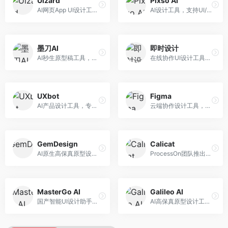
Uizard
Pixso AI
AI网页App UI设计工具，专注于快速界面生成。面向产品经理和设计师，提供线框图转UI、界面生成、设计优化等服务，设计速度快。
AI设计工具，支持UI/UX设计全流程。面向设计师和产品团队，提供界面生成、设计优化、协作评审等服务，国产替代方案，团队协作便捷。
墨刀AI
即时设计
AI秒生原型稿工具，专注于快速原型设计。面向产品经理和设计师，提供原型生成、交互设计、团队协作等服务，原型制作效率高。
在线协作UI设计工具，整合AI设计功能。面向设计师和产品团队，提供界面设计、原型制作、设计资源库等服务，国产协作设计平台。
UXbot
Figma
AI产品设计工具，专注于用户体验优化。面向UX设计师，提供用户研究、设计建议、可用性测试等服务，UX设计支持完善。
云端协作设计工具，整合AI设计辅助功能。面向UI/UX设计师和产品团队，提供界面设计、原型制作、团队协作等服务，协作功能强大，是UI设计领域的标杆产品。
GemDesign
Calicat
AI原生高保真原型设计工具，专注于智能设计生成。面向设计师，提供界面生成、设计优化、原型制作等服务，设计自动化程度高。
ProcessOn团队推出的产设研协作平台，整合设计与协作功能。面向产品团队，提供设计协作、文档管理、团队沟通等服务，产研协作便捷。
MasterGo AI
Galileo AI
国产智能UI设计助手，专注于界面设计自动化。面向UI设计师，提供界面生成、组件设计、设计系统构建等服务，中文用户适配性好。
AI高保真原型设计工具，专注于UI界面生成。面向设计师和产品团队，提供界面生成、交互设计、设计优化等服务，界面质量高。