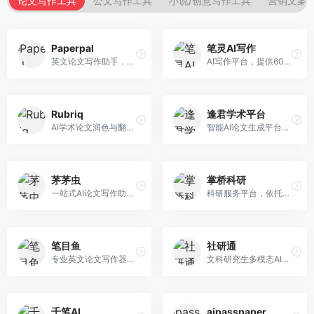
论文写作工具
公文写作工具
小说/创意写作工具
营销文案
Paperpal
笔灵AI写作
英文论文写作助手，专注于学术英语润色。面向需要发表国际期刊的研究者，提供语法检查、学术表达优化、格式规范等服务，英语表达地道专业。
AI写作平台，提供600+写作模板。面向学生、职场人士和内容创作者，支持论文、公文、营销文案等多种文体，模板丰富，一键生成，写作效率大幅提升。
Rubriq
逢君学术平台
AI学术论文润色与翻译平台。面向国际期刊投稿者，提供论文润色、翻译、格式调整等服务，支持多语言，学术表达专业规范。
智能AI论文生成平台，支持查重检测。面向高校学生和研究人员，提供论文选题、内容生成、查重修改等一站式服务，学术写作流程完整。
茅茅虫
掌桥科研
一站式AI论文写作助手，覆盖学术写作全场景。面向高校学生和科研人员，提供开题报告、文献综述、论文正文等写作服务，支持多学科多类型论文，操作简便。
科研服务平台，依托3亿+真实文献数据库。面向学术研究者和学生，提供文献检索、论文写作、科研数据分析等服务，文献资源丰富，学术支持专业。
笔目鱼
社研通
专业英文论文写作器，支持学术论文全流程。面向留学生和国际期刊投稿者，提供英文论文撰写、润色、格式调整等服务，学术英语表达规范。
文科研究生多模态AI学术写作平台。面向文科研究生和社科研究者，提供文献综述、理论分析、定性研究辅助等服务，文科研究方法论支持完善。
千笔AI
aipasspaper