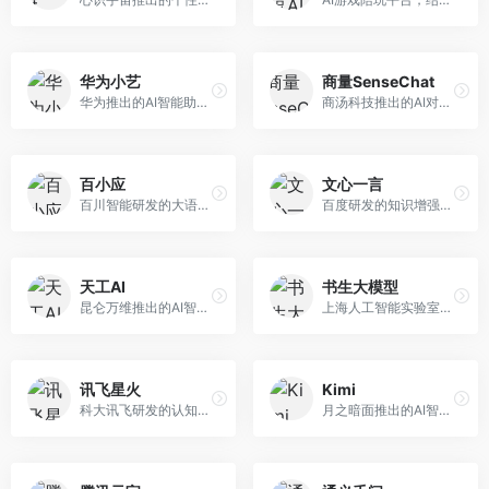
华为小艺
商量SenseChat
华为推出的AI智能助手网页端，深度整合鸿蒙生态和华为云服务。面向华为设备用户，支持语音交互、智能问答、设备控制等功能，与华为硬件生态无缝衔接。
商汤科技推出的AI对话平台，结合计算机视觉和自然语言处理技术。面向企业用户和开发者，支持多模态交互，视觉理解能力强，适合智能客服和内容创作场景。
百小应
文心一言
百川智能研发的大语言模型助手，专注于中文理解和生成。面向中文用户，提供知识问答、文本创作、代码辅助等服务，模型参数规模大，中文表达流畅自然。
百度研发的知识增强大语言模型，深度融合百度知识图谱和搜索能力。面向中文用户，提供知识问答、文本创作、逻辑推理等服务，中文语境理解准确，知识覆盖面广。
天工AI
书生大模型
昆仑万维推出的AI智能助手，集成搜索、对话、创作等多种能力。面向普通用户和内容创作者，支持联网搜索、文本生成、图像理解等功能，响应速度快，免费使用。
上海人工智能实验室研发的开源大模型系列，支持多尺度和多模态。面向研究机构和开发者，开源生态完善，学术研究背景深厚，适合科研和定制开发。
讯飞星火
Kimi
科大讯飞研发的认知智能大模型，深度融合语音识别和自然语言处理技术。面向企业用户和教育领域，提供语音交互、文档处理、代码生成等服务，中文语音识别准确率高。
月之暗面推出的AI智能助手，核心优势在于超长文本处理能力，支持20万字以上文档分析。面向学术研究者、职场人士和内容创作者，提供文档解读、PPT生成、联网搜索等综合服务。