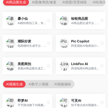
AI商品图生成
AI图像增强/修复
AI抠图/背景移除
AI绘画/
摹小仙
绘蛙商品图
AI模特商拍工具，专注于服装电商。面向服装电商卖家，提供虚拟模特试穿、商品展示图生成等服务，模特形象多样，拍摄成本低。
AI商品图生成平台，支持模特换装和场景生成。面向电商卖家，提供商品上身效果展示、场景化商品图生成等服务，电商营销效果显著。
潮际好麦
Pic Copilot
电商模特生成平台，支持AI虚拟模特创作。面向服装和配饰电商，提供模特试穿、商品展示、营销素材生成等服务，模特形象可定制。
阿里国际AI电商设计工具，专注于跨境电商。面向跨境电商卖家，提供商品图优化、营销海报生成、多语言适配等服务，海外市场适配性强。
美图商拍
LinkFox AI
美图AI商品图生成工具，整合美图生态。面向电商卖家，提供商品图美化、模特替换、场景生成等服务，移动端操作便捷。
跨境电商AI商品图生成工具。面向跨境电商卖家，支持多语言商品图生成、模特替换、场景优化等服务，适配海外电商平台需求。
AI视频生成
AI数字人视频
AI视频编辑
即梦AI
可灵AI
字节跳动旗下AI视频创作平台，支持多模态内容生成。面向内容创作者和营销人员，提供文生视频、图生视频、智能剪辑等功能，中文理解能力强，创作效率高。
快手推出的AI视频生成平台，支持文生视频和图生视频，可生成长达2分钟的高质量视频内容。面向短视频创作者和营销人员，操作简便，生成效果逼真，适合商业推广和创意表达。