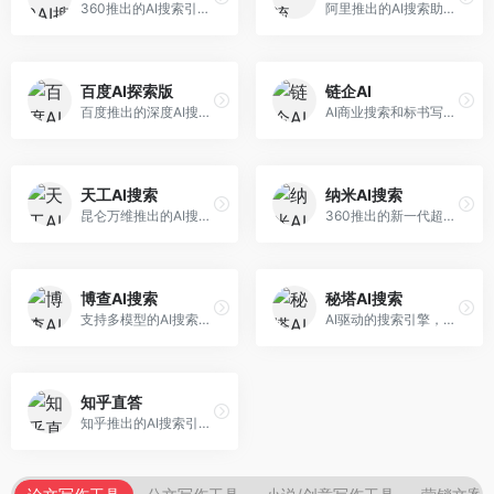
360推出的AI搜索引擎，专注于安全智能搜索。面向普通用户，提供智能问答、网页搜索、内容整理等服务，安全防护能力强。
阿里推出的AI搜索助手，专注于智能信息获取。面向普通用户，提供智能搜索、内容整理、知识问答等服务，与阿里生态深度整合。
百度AI探索版
链企AI
百度推出的深度AI搜索引擎，整合百度知识图谱。面向中文用户，提供智能问答、知识探索、内容生成等服务，知识覆盖面广。
AI商业搜索和标书写作工具，专注于企业服务场景。面向企业用户，提供商业信息搜索、标书生成、企业分析等服务，商业信息专业。
天工AI搜索
纳米AI搜索
昆仑万维推出的AI搜索引擎，整合大模型与搜索能力。面向普通用户，提供智能问答、深度搜索、内容整理等服务，中文搜索体验好。
360推出的新一代超级AI搜索，深度整合360搜索资源。面向普通用户，提供智能问答、多模态搜索、内容生成等服务，安全可靠。
博查AI搜索
秘塔AI搜索
支持多模型的AI搜索引擎，整合多种大模型能力。面向AI爱好者，提供多模型搜索、答案对比、深度分析等服务，模型选择灵活。
AI驱动的搜索引擎，专注于无广告直达结果。面向研究者和信息获取需求者，提供深度搜索、来源标注、答案整理等服务，搜索结果干净准确，信息可信度高。
知乎直答
知乎推出的AI搜索引擎，专注于知识问答场景。面向知识获取者，提供知乎内容搜索、智能问答、知识整理等服务，专业知识丰富。