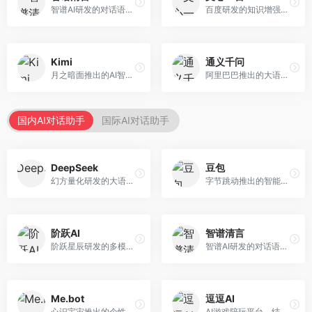
智谱AI研发的对话语言模型，支持中英双语交互。面向中文用户和开发者，提供知识问答、代码编写、文档解读等服务，开源生态完善，学术研究背景深厚。
百度研发的知识增强大语言模型，深度融合百度知识图谱和搜索能力。面向中文用户，提供知识问答、文本创作、逻辑推理等服务，中文语境理解准确，知识覆盖面广。
Kimi
通义千问
月之暗面推出的AI智能助手，核心优势在于超长文本处理能力，支持20万字以上文档分析。面向学术研究者、职场人士和内容创作者，提供文档解读、PPT生成、联网搜索等综合服务。
阿里巴巴推出的大语言模型平台，提供对话问答、文档处理、图像理解、代码编写等全方位AI服务。面向企业用户和个人开发者，集成阿里云生态，支持多模态交互，企业级安全保障。
国内AI对话助手
国际AI对话助手
DeepSeek
豆包
幻方量化研发的大语言模型平台，专注于深度推理和代码生成能力。面向开发者、研究人员和技术爱好者，提供强大的逻辑推理和数学计算功能，开源生态完善，API接口友好。
字节跳动推出的智能对话助手平台，提供文本创作、知识问答、英语学习等多种AI服务。面向普通用户和内容创作者，支持多轮对话和文件解析，免费使用，响应速度快，中文理解能力强。
阶跃AI
智谱清言
阶跃星辰研发的多模态大模型平台，支持文本、图像、视频的综合理解与生成。面向创作者和企业客户，提供内容创作、智能分析等服务，多模态能力突出。
智谱AI研发的对话语言模型，支持中英双语交互。面向中文用户和开发者，提供知识问答、代码编写、文档解读等服务，开源生态完善，学术研究背景深厚。
Me.bot
逗逗AI
心识宇宙推出的个性化AI伴侣，专注于情感交互和个人助理服务。面向个人用户，支持日程管理、情感陪伴、知识问答等功能，交互体验人性化。
AI游戏陪玩平台，结合游戏理解和自然语言交互技术。面向游戏玩家，提供游戏攻略、陪玩互动、社交聊天等服务，游戏知识丰富，互动体验有趣。