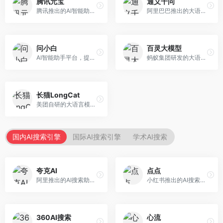
腾讯元宝
通义千问
腾讯推出的AI智能助手，整合微信生态和腾讯云服务。面向普通用户和企业客户，支持文档解析、图像理解、联网搜索等功能，与腾讯产品无缝衔接，办公协作便捷。
阿里巴巴推出的大语言模型平台，提供对话问答、文档处理、图像理解、代码编写等全方位AI服务。面向企业用户和个人开发者，集成阿里云生态，支持多模态交互，企业级安全保障。
问小白
百灵大模型
AI智能助手平台，提供知识问答、文本创作、文档处理等服务。面向普通用户和职场人士，操作简便，响应速度快，支持多场景应用。
蚂蚁集团研发的大语言模型平台，专注于金融科技和企业服务。面向金融机构和企业客户，提供智能客服、风险分析、文档处理等服务，金融场景理解深入。
长猫LongCat
美团自研的大语言模型对话平台，专注于本地生活服务场景。面向美团生态用户，提供智能推荐、服务问答等功能，本地生活知识覆盖全面。
国内AI搜索引擎
国际AI搜索引擎
学术AI搜索
夸克AI
点点
阿里推出的AI搜索助手，整合搜索与AI功能。面向年轻用户，提供智能搜索、文档处理、学习辅助等服务，与夸克生态深度整合。
小红书推出的AI搜索应用，专注于生活方式内容搜索。面向小红书用户，提供生活攻略、消费决策、内容推荐等服务，生活方式内容丰富。
360AI搜索
心流