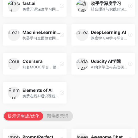
fast.ai
动手学深度学习
免费开源深度学习网站，专注于实用AI教学。面向开发者，提供免费深度学习课程、实战项目、代码库等资源，学习门槛低。
结合理论与实践的深度学习教材，专注于代码驱动学习。面向学生和开发者，提供深度学习理论、代码实现、练习题等资源，学习体验好。
MachineLearningMastery
DeepLearning.AI
机器学习全面教程网站，专注于实用技能教学。面向开发者，提供机器学习算法、Python实现、项目实战等教程，实用性强。
深度学习AI学习平台，由吴恩达创立。面向AI学习者，提供深度学习专项课程、AI新闻、技术社区等资源，课程质量权威。
Coursera
Udacity AI学院
知名MOOC平台，整合全球顶尖大学课程资源。面向学习者，提供AI、机器学习、深度学习等课程，证书认可度高，课程质量专业。
AI纳米学位与实战项目平台，专注于职业导向学习。面向AI从业者，提供机器学习、深度学习、计算机视觉等纳米学位，项目实战性强。
Elements of AI
免费在线AI通识课程，专注于AI基础知识普及。面向普通大众，提供AI概念、原理、应用等入门知识，语言通俗易懂。
提示词生成/优化
图像提示词
PromptPerfect
Awesome ChatGPT Prompts