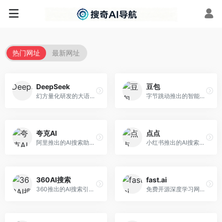
热门网址
最新网址
DeepSeek
豆包
幻方量化研发的大语言模型平台，专注于深度推理和代码生成能力。面向开发者、研究人员和技术爱好者，提供强大的逻辑推理和数学计算功能，开源生态完善，API接口友好。
字节跳动推出的智能对话助手平台，提供文本创作、知识问答、英语学习等多种AI服务。面向普通用户和内容创作者，支持多轮对话和文件解析，免费使用，响应速度快，中文理解能力强。
夸克AI
点点
阿里推出的AI搜索助手，整合搜索与AI功能。面向年轻用户，提供智能搜索、文档处理、学习辅助等服务，与夸克生态深度整合。
小红书推出的AI搜索应用，专注于生活方式内容搜索。面向小红书用户，提供生活攻略、消费决策、内容推荐等服务，生活方式内容丰富。
360AI搜索
fast.ai
360推出的AI搜索引擎，专注于安全智能搜索。面向普通用户，提供智能问答、网页搜索、内容整理等服务，安全防护能力强。
免费开源深度学习网站，专注于实用AI教学。面向开发者，提供免费深度学习课程、实战项目、代码库等资源，学习门槛低。