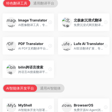
特色翻译工具
通用翻译平台
Image Translator
北极象沉浸式翻译
AI图像翻译工具，专注于图片文字翻译。面向设计师和电商从业者，提供图片文字识别、翻译、替换等服务，图像翻译效果好。
免费沉浸式网页翻译工具，专注于阅读体验。面向普通用户，提供网页双语翻译、文档翻译等服务，免费使用，翻译质量高。
PDF Translator
Lufe AI Translator
AI PDF文档翻译平台，专注于文档本地化。面向商务人士，提供PDF翻译、格式保留、批量处理等服务，文档翻译专业。
AI双语翻译扩展，专注于浏览器翻译场景。面向外语内容阅读者，提供网页双语翻译、划词翻译等服务，浏览器集成便捷。
bilin跨语言搜索
跨语言AI搜索翻译平台，专注于信息获取。面向研究者和内容创作者，提供跨语言搜索、内容翻译、信息整合等服务，跨语言检索能力强。
AI智能体开发平台
通用AI智能体
MyShell
BrowserOS
AI智能体开发与部署平台，专注于语音交互智能体。面向开发者，提供语音智能体创建、部署服务、社区分享等功能，语音交互能力强。
免费开源AI Agent浏览器，专注于浏览器自动化。面向开发者，提供浏览器控制、任务自动化、API接口等服务，开源免费。