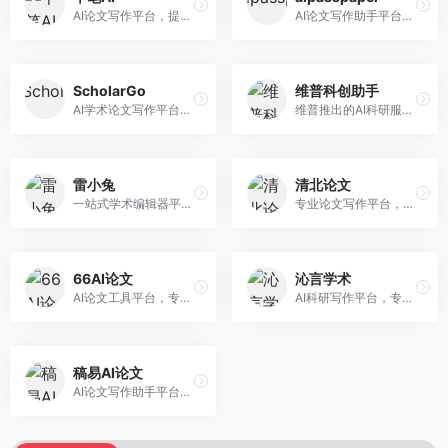
AI论文写作平台，提供无限改稿服务。面向高校学生和学术研究者，支持论文选题、大纲生成、内容撰写、查重修改等全流程服务，改稿次数不限，服务质量有保障。
AI论文写作助手平台，提供智能化的学术写作支持。面向大学生和研究人员，支持多种学科论文生成，提供参考文献管理和格式规范服务，写作效率高。
ScholarGo
维普科创助手
AI学术论文写作平台，专注于理工科领域的逻辑构建。面向理工科研究生和科研工作者，提供公式编辑、数据分析、论文结构优化等服务，理工科写作逻辑严谨。
维普推出的AI科研服务平台，整合学术资源与智能写作。面向科研人员和高校师生，提供文献检索、论文写作、查重检测等一站式服务，学术资源权威可靠。
雷小兔
清北论文
一站式学术编辑器平台，覆盖论文写作全流程。面向高校学生和科研人员，提供选题分析、文献检索、论文生成、查重降重等服务，操作流程清晰，学术写作效率显著提升。
专业论文写作平台，依托高校学术资源。面向本科生和研究生，提供论文指导、写作辅助、查重检测等服务，学术规范性强，适合追求高质量论文的用户。
66AI论文
沁言学术
AI论文工具平台，专注于高质量低查重论文生成。面向大学生和研究生，提供论文写作、降重修改等服务，生成内容原创度高，查重率低。
AI科研写作平台，专注于学术研究辅助。面向研究生和科研工作者，提供文献分析、研究方法指导、论文撰写等服务，学术资源丰富，研究支持全面。
稿易AI论文
AI论文写作助手平台，提供智能化学术写作支持。面向高校学生，支持多种论文类型生成，提供参考文献管理和格式规范服务，操作流程简单。