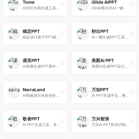
Tome
iSlide AIPPT
AI演示文稿生成工具，专注于故事化演示创作。面向创业者和营销人员，提供故事叙述、视觉设计、内容生成等服务，演示文稿叙事性强。
iSlide推出的AI一键设计精美PPT工具。面向PPT设计用户，提供模板库、内容生成、设计优化等服务，与iSlide插件深度整合。
稿定PPT
秒出PPT
稿定设计旗下PPT模板资源库，整合AI生成功能。面向设计师和职场人士，提供海量PPT模板、AI内容生成等服务，模板质量高。
AI一键生成PPT工具，专注于快速演示文稿制作。面向职场人士，支持主题输入、内容生成、模板套用等功能，PPT生成速度快，适合紧急制作场景。
课灵PPT
美图AI PPT
AI免费生成PPT课件平台，专注于教育场景。面向教师和教育工作者，提供课件生成、教学设计、模板选择等服务，教育适配性强。
美图AI生成PPT设计工具，整合图像处理能力。面向设计师和职场人士，提供PPT生成、图片美化、设计优化等服务，视觉设计美观。
NarraLand
万知PPT
AI智能演示内容创作平台，专注于叙事演示。面向内容创作者，提供故事创作、演示生成、动画设计等服务，演示内容生动有趣。
AI PPT生成平台，整合知识库与创作功能。面向职场人士，支持内容检索、PPT生成、设计优化等服务，知识整合能力强。
歌者PPT
万兴智演
AI PPT生成工具，专注于演示文稿智能创作。面向职场人士，支持主题输入、内容生成、设计美化等功能，PPT制作效率高。
万兴AI PPT和演示制作软件，整合视频演示功能。面向职场人士和教育工作者，提供PPT生成、演示录制、视频制作等服务，演示功能完善。