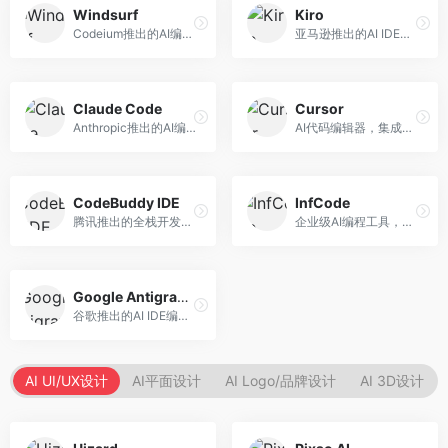
Windsurf
Kiro
Codeium推出的AI编程工具，专注于代码智能辅助。面向开发者，提供代码补全、代码生成、代码解释等服务，多语言支持完善。
亚马逊推出的AI IDE，深度整合AWS云服务。面向AWS开发者，提供代码生成、云服务集成、部署自动化等服务，与AWS生态无缝衔接。
Claude Code
Cursor
Anthropic推出的AI编程工具，基于Claude模型。面向开发者，提供代码生成、代码审查、调试辅助等服务，代码质量高，推理能力强。
AI代码编辑器，集成GPT-4模型，专注于智能编程辅助。面向开发者，提供代码生成、代码解释、错误修复等服务，编程体验流畅，开发效率高。
CodeBuddy IDE
InfCode
腾讯推出的全栈开发AI IDE，整合腾讯云服务。面向开发者，提供代码生成、调试辅助、部署服务等功能，与腾讯云生态深度整合。
企业级AI编程工具，专注于团队协作开发。面向企业开发团队，提供代码生成、代码审查、团队协作等服务，企业级功能完善。
Google Antigravity
谷歌推出的AI IDE编程智能体，整合Google Cloud服务。面向谷歌生态开发者，提供智能编程辅助、云服务集成等功能。
AI UI/UX设计
AI平面设计
AI Logo/品牌设计
AI 3D设计