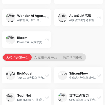
Wonder AI Agents
AutoGLM沉思
AI智能体开发平台，专注于低代码智能体创建。面向开发者，提供可视化开发、模板库、部署服务等功能，开发门槛低。
AI驱动深度思考智能体，专注于复杂推理任务。面向高级用户，提供深度分析、逻辑推理、决策支持等服务，推理能力强。
Bloom
Powerdrill AI效率提升平台，专注于企业智能化。面向企业用户，提供智能体创建、流程自动化、数据分析等服务，企业效率提升显著。
大模型开发平台
AI应用开发平台
深度学习框架
BigModel
SiliconFlow
智谱GLM大模型平台，提供API调用与模型服务。面向开发者和企业用户，提供GLM系列模型API、微调服务、应用开发工具等，开源生态完善。
生成式AI计算基础设施平台，专注于模型推理服务。面向开发者和企业，提供多模型API、高性能推理、成本优化等服务，推理性价比高。
SophNet
英博云AI算力
DeepSeek API推理平台，专注于DeepSeek模型服务。面向开发者，提供DeepSeek模型API、高性能推理、低成本服务，推理效率高。
GPU智算服务云平台，专注于AI算力租赁。面向AI研究者和企业，提供GPU租赁、模型训练、推理服务等，算力资源丰富。