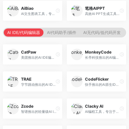
AiBiao
笔格AIPPT
AI文生图表工具，专注于数据可视化展示。面向数据分析师和职场人士，提供图表生成、数据可视化、PPT嵌入等服务，数据展示专业。
高效AI PPT生成工具，专注于演示文稿智能创作。面向职场人士，支持主题输入、内容生成、设计美化等功能，PPT制作效率高。
AI IDE/代码编辑器
AI代码助手/插件
AI无代码/低代码开发
CatPaw
MonkeyCode
美团推出的AI IDE编程工具，专注于本地开发生态。面向开发者，提供智能代码补全、代码生成、项目管理等服务，本地开发体验好。
长亭科技推出的AI编程助手，专注于安全开发。面向开发者，提供代码生成、安全检测、漏洞修复等服务，安全开发能力强。
TRAE
CodeFlicker
字节跳动推出的AI IDE编程工具，深度集成大模型能力。面向开发者，提供智能代码补全、代码解释、重构优化等服务，编程效率显著提升。
快手推出的AI原生IDE，专注于短视频相关开发。面向快手生态开发者，提供代码生成、调试辅助等服务，与快手开发生态深度整合。
Zcode
Clacky AI
智谱推出的轻量级AI IDE，基于GLM模型。面向开发者，提供智能代码补全、代码生成、错误检测等服务，中文编程支持好。
AI编程工具，专注于代码智能生成与优化。面向开发者，提供代码生成、代码重构、错误修复等服务，编程效率高。