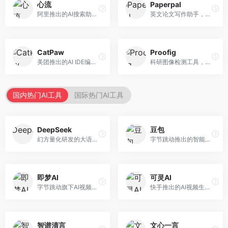
心流
Paperpal
阿里推出的AI搜索助手，专注于智能信息获取。面向普通用户，提供智能搜索、内容整理、知识问答等服务，与阿里生态深度整合。
英文论文写作助手，专注于学术英语润色。面向需要发表国际期刊的研究者，提供语法检查、学术表达优化、格式规范等服务，英语表达地道专业。
CatPaw
Proofig
美团推出的AI IDE编程工具，专注于本地开发生态。面向开发者，提供智能代码补全、代码生成、项目管理等服务，本地开发体验好。
科研图像检测工具，专注于学术图像完整性验证。面向科研人员，提供图像检测、重复分析、报告生成等服务，学术检测专业。
国内热门AI工具
国际热门AI工具
DeepSeek
豆包
幻方量化研发的大语言模型平台，专注于深度推理和代码生成能力。面向开发者、研究人员和技术爱好者，提供强大的逻辑推理和数学计算功能，开源生态完善，API接口友好。
字节跳动推出的智能对话助手平台，提供文本创作、知识问答、英语学习等多种AI服务。面向普通用户和内容创作者，支持多轮对话和文件解析，免费使用，响应速度快，中文理解能力强。
即梦AI
可灵AI
字节跳动旗下AI视频创作平台，支持多模态内容生成。面向内容创作者和营销人员，提供文生视频、图生视频、智能剪辑等功能，中文理解能力强，创作效率高。
快手推出的AI视频生成平台，支持文生视频和图生视频，可生成长达2分钟的高质量视频内容。面向短视频创作者和营销人员，操作简便，生成效果逼真，适合商业推广和创意表达。
智谱清言
文心一言