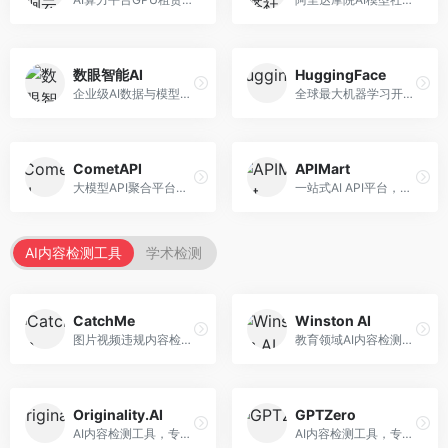
数眼智能AI
HuggingFace
企业级AI数据与模型服务平台，专注于数据驱动AI。面向企业用户，提供数据管理、模型训练、部署服务等，数据治理能力强。
全球最大机器学习开源社区，整合模型库与开发工具。面向AI研究者和开发者，提供开源模型、数据集、开发工具等资源，开源生态最完善。
CometAPI
APIMart
大模型API聚合平台，整合多种AI模型服务。面向开发者，提供统一接口、模型切换、监控分析等服务，API管理便捷。
一站式AI API平台，整合多种AI服务。面向开发者，提供模型API、图像处理、语音识别等服务，API种类丰富。
AI内容检测工具
学术检测
CatchMe
Winston AI
图片视频违规内容检测平台，专注于视觉内容安全。面向内容平台，提供图片审核、视频审核、直播监控等服务，视觉检测专业。
教育领域AI内容检测平台，专注于学术诚信。面向教育机构，提供AI内容检测、抄袭检测、报告生成等服务，教育适配性强。
Originality.AI
GPTZero
AI内容检测工具，专注于内容原创性验证。面向内容创作者和出版商，提供AI检测、抄袭检测、批量分析等服务，检测精度高。
AI内容检测工具，专注于AI生成文本识别。面向教育工作者和出版商，提供文本检测、批量分析、API接口等服务，检测准确率高。