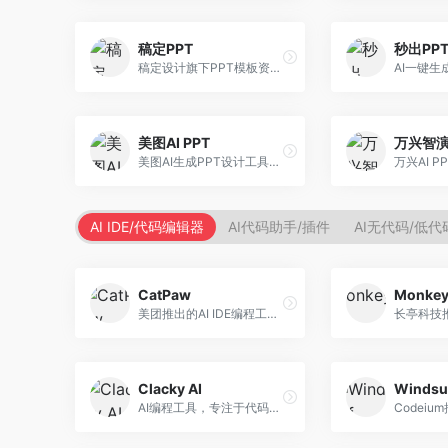
稿定PPT
秒出PP
稿定设计旗下PPT模板资源库，整合AI生成功能。面向设计师和职场人士，提供海量PPT模板、AI内容生成等服务，模板质量高。
美图AI PPT
万兴智
美图AI生成PPT设计工具，整合图像处理能力。面向设计师和职场人士，提供PPT生成、图片美化、设计优化等服务，视觉设计美观。
AI IDE/代码编辑器
AI代码助手/插件
AI无代码/低
CatPaw
Monke
美团推出的AI IDE编程工具，专注于本地开发生态。面向开发者，提供智能代码补全、代码生成、项目管理等服务，本地开发体验好。
Clacky AI
Windsu
AI编程工具，专注于代码智能生成与优化。面向开发者，提供代码生成、代码重构、错误修复等服务，编程效率高。