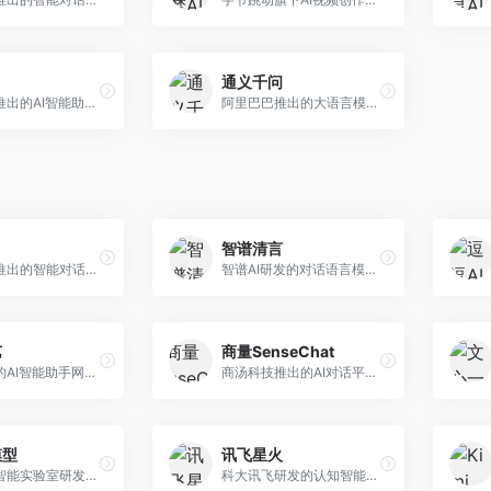
通义千问
月之暗面推出的AI智能助手，核心优势在于超长文本处理能力，支持20万字以上文档分析。面向学术研究者、职场人士和内容创作者，提供文档解读、PPT生成、联网搜索等综合服务。
阿里巴巴推出的大语言模型平台，提供对话问答、文档处理、图像理解、代码编写等全方位AI服务。面向企业用户和个人开发者，集成阿里云生态，支持多模态交互，企业级安全保障。
智谱清言
字节跳动推出的智能对话助手平台，提供文本创作、知识问答、英语学习等多种AI服务。面向普通用户和内容创作者，支持多轮对话和文件解析，免费使用，响应速度快，中文理解能力强。
智谱AI研发的对话语言模型，支持中英双语交互。面向中文用户和开发者，提供知识问答、代码编写、文档解读等服务，开源生态完善，学术研究背景深厚。
艺
商量SenseChat
华为推出的AI智能助手网页端，深度整合鸿蒙生态和华为云服务。面向华为设备用户，支持语音交互、智能问答、设备控制等功能，与华为硬件生态无缝衔接。
商汤科技推出的AI对话平台，结合计算机视觉和自然语言处理技术。面向企业用户和开发者，支持多模态交互，视觉理解能力强，适合智能客服和内容创作场景。
模型
讯飞星火
上海人工智能实验室研发的开源大模型系列，支持多尺度和多模态。面向研究机构和开发者，开源生态完善，学术研究背景深厚，适合科研和定制开发。
科大讯飞研发的认知智能大模型，深度融合语音识别和自然语言处理技术。面向企业用户和教育领域，提供语音交互、文档处理、代码生成等服务，中文语音识别准确率高。