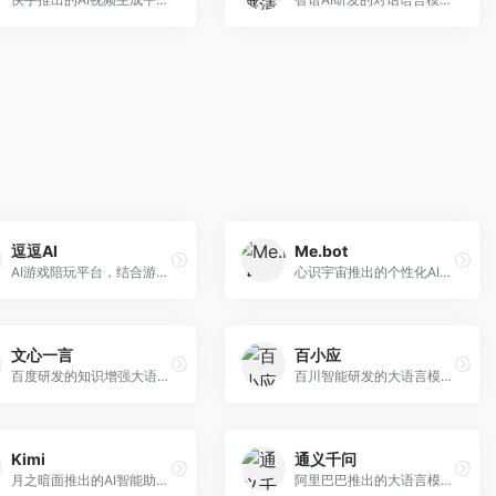
逗逗AI
Me.bot
AI游戏陪玩平台，结合游戏理解和自然语言交互技术。面向游戏玩家，提供游戏攻略、陪玩互动、社交聊天等服务，游戏知识丰富，互动体验有趣。
心识宇宙推出的个性化AI伴侣，专注于情感交互和个人助理服务。面向个人用户，支持日程管理、情感陪伴、知识问答等功能，交互体验人性化。
文心一言
百小应
百度研发的知识增强大语言模型，深度融合百度知识图谱和搜索能力。面向中文用户，提供知识问答、文本创作、逻辑推理等服务，中文语境理解准确，知识覆盖面广。
百川智能研发的大语言模型助手，专注于中文理解和生成。面向中文用户，提供知识问答、文本创作、代码辅助等服务，模型参数规模大，中文表达流畅自然。
Kimi
通义千问
月之暗面推出的AI智能助手，核心优势在于超长文本处理能力，支持20万字以上文档分析。面向学术研究者、职场人士和内容创作者，提供文档解读、PPT生成、联网搜索等综合服务。
阿里巴巴推出的大语言模型平台，提供对话问答、文档处理、图像理解、代码编写等全方位AI服务。面向企业用户和个人开发者，集成阿里云生态，支持多模态交互，企业级安全保障。