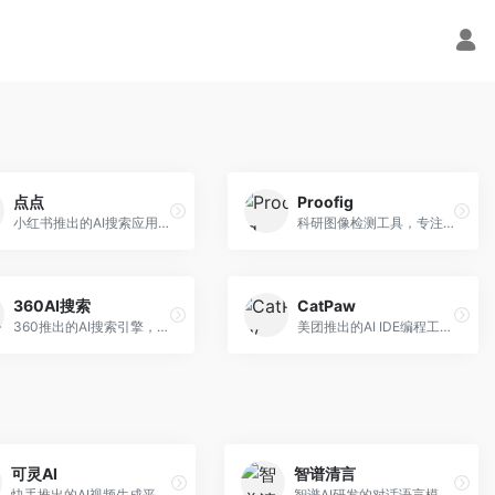
点点
Proofig
小红书推出的AI搜索应用，专注于生活方式内容搜索。面向小红书用户，提供生活攻略、消费决策、内容推荐等服务，生活方式内容丰富。
科研图像检测工具，专注于学术图像完整性验证。面向科研人员，提供图像检测、重复分析、报告生成等服务，学术检测专业。
360AI搜索
CatPaw
360推出的AI搜索引擎，专注于安全智能搜索。面向普通用户，提供智能问答、网页搜索、内容整理等服务，安全防护能力强。
美团推出的AI IDE编程工具，专注于本地开发生态。面向开发者，提供智能代码补全、代码生成、项目管理等服务，本地开发体验好。
可灵AI
智谱清言
快手推出的AI视频生成平台，支持文生视频和图生视频，可生成长达2分钟的高质量视频内容。面向短视频创作者和营销人员，操作简便，生成效果逼真，适合商业推广和创意表达。
智谱AI研发的对话语言模型，支持中英双语交互。面向中文用户和开发者，提供知识问答、代码编写、文档解读等服务，开源生态完善，学术研究背景深厚。