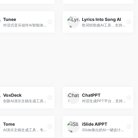
Tunee
Lyrics Into Song AI
对话式音乐创作AI智能体，支持自然语言交互创作。面向音乐爱好者，通过对话方式完成音乐创作，交互体验友好，创作过程直观。
歌词转歌曲AI工具，支持将歌词转化为完整歌曲。面向歌词创作者和音乐爱好者，提供歌词谱曲、编曲制作等服务，歌词音乐化效率高。
VoxDeck
ChatPPT
创新AI演示文稿生成工具，支持语音交互创作。面向职场人士，支持语音输入、PPT生成、内容优化等功能，语音创作体验便捷。
对话生成PPT平台，支持自然语言交互创作。面向职场人士和教育工作者，通过对话方式完成PPT制作，交互体验友好，创作过程直观。
Tome
iSlide AIPPT
AI演示文稿生成工具，专注于故事化演示创作。面向创业者和营销人员，提供故事叙述、视觉设计、内容生成等服务，演示文稿叙事性强。
iSlide推出的AI一键设计精美PPT工具。面向PPT设计用户，提供模板库、内容生成、设计优化等服务，与iSlide插件深度整合。