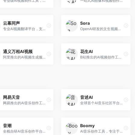
专业级AI视频制作工具，支持视频生成与编辑。面向影视制作人和创意工作者，提供文生视频、视频编辑、绿幕抠像等专业功能，视频处理能力强，适合专业创作场景。
一站式AI图像和视频创作平台，整合多种生成工具。面向内容创作者，提供文生图、文生视频、视频编辑等服务，创作工具全面，一站式体验便捷。
云幕同声
Sora
专业AI视频翻译平台，支持视频多语言配音和字幕生成。面向跨境电商和内容出海从业者，提供视频翻译、配音、字幕生成等服务，多语言支持完善。
OpenAI研发的文生视频大模型，可根据文字描述生成长达60秒的高清视频。面向影视创作者、广告从业者和内容生产者，视频连贯性强，物理世界理解准确，代表了AI视频生成的最高水平。
通义万相AI视频
花生AI
阿里推出的AI视频生成服务，整合图像与视频创作能力。面向电商和营销从业者，支持商品视频生成、营销视频制作等服务，商业应用场景丰富。
B站推出的AI视频创作工具，专注于短视频内容生成。面向B站创作者，支持视频生成、视频编辑等功能，与B站平台深度整合，创作效率高。
网易天音
音述AI
网易推出的AI音乐创作工具，支持作词、作曲与编曲。面向音乐爱好者和独立音乐人，提供歌词生成、旋律创作、编曲制作等服务，与网易云音乐生态深度整合。
全球首个AI音乐社区平台，整合创作与分享功能。面向音乐创作者和爱好者，提供音乐创作、作品分享、社区交流等服务，社区氛围活跃。
音潮
Boomy
全栈自研AI音乐创作平台，支持从创作到发布的完整流程。面向独立音乐人和音乐工作室，提供作词作曲、编曲混音、音乐发布等服务，创作工具专业。
AI音乐创作工具，专注于快速音乐生成与发布。面向音乐爱好者和业余创作者，支持一键生成原创音乐，可直接发布到音乐平台，创作门槛低。