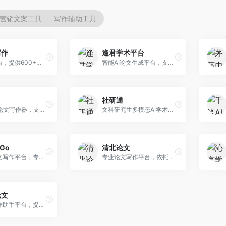
营销文案工具
写作辅助工具
写作
逢君学术平台
AI写作平台，提供600+写作模板。面向学生、职场人士和内容创作者，支持论文、公文、营销文案等多种文体，模板丰富，一键生成，写作效率大幅提升。
智能AI论文生成平台，支持查重检测。面向高校学生和研究人员，提供论文选题、内容生成、查重修改等一站式服务，学术写作流程完整。
社研通
专业英文论文写作器，支持学术论文全流程。面向留学生和国际期刊投稿者，提供英文论文撰写、润色、格式调整等服务，学术英语表达规范。
文科研究生多模态AI学术写作平台。面向文科研究生和社科研究者，提供文献综述、理论分析、定性研究辅助等服务，文科研究方法论支持完善。
rGo
清北论文
AI学术论文写作平台，专注于理工科领域的逻辑构建。面向理工科研究生和科研工作者，提供公式编辑、数据分析、论文结构优化等服务，理工科写作逻辑严谨。
专业论文写作平台，依托高校学术资源。面向本科生和研究生，提供论文指导、写作辅助、查重检测等服务，学术规范性强，适合追求高质量论文的用户。
论文
AI论文写作助手平台，提供智能化学术写作支持。面向高校学生，支持多种论文类型生成，提供参考文献管理和格式规范服务，操作流程简单。