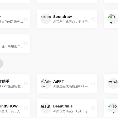
乐
Soundraw
字节跳动推出的AI音乐创作平台，支持多风格音乐生成。面向内容创作者和音乐爱好者，提供歌词创作、旋律生成、编曲制作等服务，创作效率高，适合短视频配乐。
AI音乐生成平台，专注于免版税音乐创作。面向视频创作者和内容制作者，提供背景音乐生成、音乐定制等服务，音乐版权清晰，适合视频配乐场景。
昆仑万维AI音乐商用创作平台，专注于商业音乐授权。面向企业和商业用户，提供版权音乐生成、商用授权等服务，音乐版权清晰，商业应用安全。
PT助手
AiPPT
Kimi推出的PPT生成智能体，整合长文本处理能力。面向职场人士和学生，支持文档解析、PPT生成、内容优化等服务，与Kimi生态深度整合。
AI快速生成高质量PPT平台，支持主题定制。面向职场人士和学生，提供一键生成、模板选择、内容优化等服务，PPT制作速度快，设计质量高。
indSHOW
Beautiful.ai
AI在线PPT生成工具，支持思维导图转PPT。面向职场人士，提供思维导图导入、PPT生成、模板选择等服务，思维导图转PPT效率高。
AI演示文稿设计工具，专注于自动化设计排版。面向职场人士，提供智能排版、模板选择、设计优化等服务，设计美观度高。