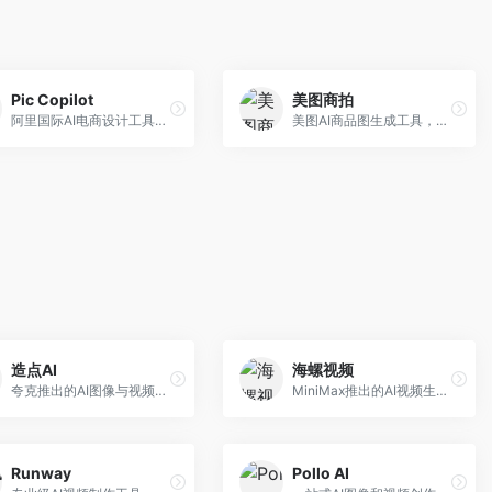
Pic Copilot
美图商拍
阿里国际AI电商设计工具，专注于跨境电商。面向跨境电商卖家，提供商品图优化、营销海报生成、多语言适配等服务，海外市场适配性强。
美图AI商品图生成工具，整合美图生态。面向电商卖家，提供商品图美化、模特替换、场景生成等服务，移动端操作便捷。
造点AI
海螺视频
夸克推出的AI图像与视频创作平台。面向普通用户和内容创作者，提供文生图、文生视频等功能，操作简便，与夸克生态深度整合。
MiniMax推出的AI视频生成工具，支持高质量视频创作。面向内容创作者，提供文生视频、视频编辑等功能，生成速度快，视频效果自然流畅。
Runway
Pollo AI