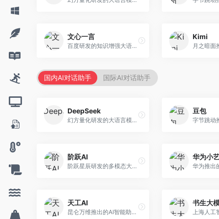
文心一言
Kimi
百度研发的知识增强大语言模型，深度融合百度知识图谱和搜索能力。面向中文用户，提供知识问答、文本创作、逻辑推理等服务，中文语境理解准确，知识覆盖面广。
国内AI对话助手
国际AI对话助手
DeepSeek
豆包
幻方量化研发的大语言模型平台，专注于深度推理和代码生成能力。面向开发者、研究人员和技术爱好者，提供强大的逻辑推理和数学计算功能，开源生态完善，API接口友好。
阶跃AI
华为小
阶跃星辰研发的多模态大模型平台，支持文本、图像、视频的综合理解与生成。面向创作者和企业客户，提供内容创作、智能分析等服务，多模态能力突出。
天工AI
书生大
昆仑万维推出的AI智能助手，集成搜索、对话、创作等多种能力。面向普通用户和内容创作者，支持联网搜索、文本生成、图像理解等功能，响应速度快，免费使用。