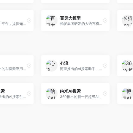
百灵大模型
AI智能助手平台，提供知识问答、文本创作、文档处理等服务。面向普通用户和职场人士，操作简便，响应速度快，支持多场景应用。
蚂蚁集团研发的大语言模型平台，专注于金融科技和企业服务。面向金融机构和企业客户，提供智能客服、风险分析、文档处理等服务，金融场景理解深入。
心流
小红书推出的AI搜索应用，专注于生活方式内容搜索。面向小红书用户，提供生活攻略、消费决策、内容推荐等服务，生活方式内容丰富。
阿里推出的AI搜索助手，专注于智能信息获取。面向普通用户，提供智能搜索、内容整理、知识问答等服务，与阿里生态深度整合。
搜索
纳米AI搜索
昆仑万维推出的AI搜索引擎，整合大模型与搜索能力。面向普通用户，提供智能问答、深度搜索、内容整理等服务，中文搜索体验好。
360推出的新一代超级AI搜索，深度整合360搜索资源。面向普通用户，提供智能问答、多模态搜索、内容生成等服务，安全可靠。