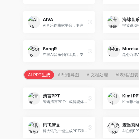
AIVA
海绵音
AI音乐作曲家平台，专注于古典和影视配乐创作。面向影视制作人和游戏开发者，提供原创音乐生成、配乐定制等服务，音乐风格专业，适合影视游戏配乐。
SongR
Mureka
在线AI音乐创作工具，支持歌词与旋律一体化生成。面向内容创作者和音乐爱好者，提供歌词创作、旋律生成、音乐制作等服务，操作简便，创作速度快。
AI PPT生成
AI思维导图
AI文档处理
AI表格/图表
清言PPT
Kimi P
智谱清言PPT生成智能体，基于GLM大模型。面向智谱用户，支持对话生成PPT、内容优化等服务，与智谱生态深度整合。
讯飞智文
麦当秀M
科大讯飞一键生成PPT和Word工具，整合语音技术。面向职场人士，支持语音输入、文档生成、格式调整等功能，办公效率显著提升。