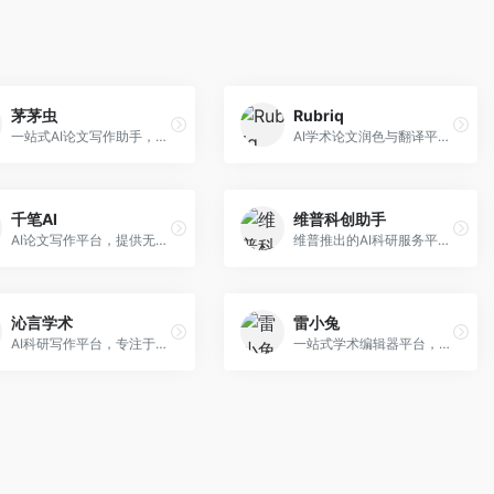
茅茅虫
Rubriq
一站式AI论文写作助手，覆盖学术写作全场景。面向高校学生和科研人员，提供开题报告、文献综述、论文正文等写作服务，支持多学科多类型论文，操作简便。
AI学术论文润色与翻译平台。面向国际期刊投稿者，提供论文润色、翻译、格式调整等服务，支持多语言，学术表达专业规范。
千笔AI
维普科创助手
AI论文写作平台，提供无限改稿服务。面向高校学生和学术研究者，支持论文选题、大纲生成、内容撰写、查重修改等全流程服务，改稿次数不限，服务质量有保障。
维普推出的AI科研服务平台，整合学术资源与智能写作。面向科研人员和高校师生，提供文献检索、论文写作、查重检测等一站式服务，学术资源权威可靠。
沁言学术
雷小兔
AI科研写作平台，专注于学术研究辅助。面向研究生和科研工作者，提供文献分析、研究方法指导、论文撰写等服务，学术资源丰富，研究支持全面。
一站式学术编辑器平台，覆盖论文写作全流程。面向高校学生和科研人员，提供选题分析、文献检索、论文生成、查重降重等服务，操作流程清晰，学术写作效率显著提升。