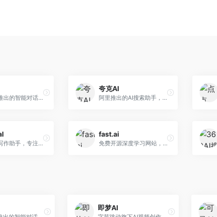
夸克AI
字节跳动推出的智能对话助手平台，提供文本创作、知识问答、英语学习等多种AI服务。面向普通用户和内容创作者，支持多轮对话和文件解析，免费使用，响应速度快，中文理解能力强。
阿里推出的AI搜索助手，整合搜索与AI功能。面向年轻用户，提供智能搜索、文档处理、学习辅助等服务，与夸克生态深度整合。
al
fast.ai
英文论文写作助手，专注于学术英语润色。面向需要发表国际期刊的研究者，提供语法检查、学术表达优化、格式规范等服务，英语表达地道专业。
免费开源深度学习网站，专注于实用AI教学。面向开发者，提供免费深度学习课程、实战项目、代码库等资源，学习门槛低。
即梦AI
字节跳动推出的智能对话助手平台，提供文本创作、知识问答、英语学习等多种AI服务。面向普通用户和内容创作者，支持多轮对话和文件解析，免费使用，响应速度快，中文理解能力强。
字节跳动旗下AI视频创作平台，支持多模态内容生成。面向内容创作者和营销人员，提供文生视频、图生视频、智能剪辑等功能，中文理解能力强，创作效率高。