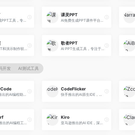
T
课灵PPT
AI一键生成PPT工具，专注于快速演示文稿制作。面向职场人士，支持主题输入、内容生成、模板套用等功能，PPT生成速度快，适合紧急制作场景。
AI免费生成PPT课件平台，专注于教育场景。面向教师和教育工作者，提供课件生成、教学设计、模板选择等服务，教育适配性强。
演
歌者PPT
万兴AI PPT和演示制作软件，整合视频演示功能。面向职场人士和教育工作者，提供PPT生成、演示录制、视频制作等服务，演示功能完善。
AI PPT生成工具，专注于演示文稿智能创作。面向职场人士，支持主题输入、内容生成、设计美化等功能，PPT制作效率高。
代码开发
AI测试工具
yCode
CodeFlicker
长亭科技推出的AI编程助手，专注于安全开发。面向开发者，提供代码生成、安全检测、漏洞修复等服务，安全开发能力强。
快手推出的AI原生IDE，专注于短视频相关开发。面向快手生态开发者，提供代码生成、调试辅助等服务，与快手开发生态深度整合。
rf
Kiro
Codeium推出的AI编程工具，专注于代码智能辅助。面向开发者，提供代码补全、代码生成、代码解释等服务，多语言支持完善。
亚马逊推出的AI IDE，深度整合AWS云服务。面向AWS开发者，提供代码生成、云服务集成、部署自动化等服务，与AWS生态无缝衔接。