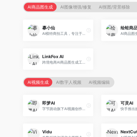
AI商品图生成
AI图像增强/修复
AI抠图/背景移除
摹小仙
绘蛙商
AI模特商拍工具，专注于服装电商。面向服装电商卖家，提供虚拟模特试穿、商品展示图生成等服务，模特形象多样，拍摄成本低。
LinkFox AI
跨境电商AI商品图生成工具。面向跨境电商卖家，支持多语言商品图生成、模特替换、场景优化等服务，适配海外电商平台需求。
AI视频生成
AI数字人视频
AI视频编辑
即梦AI
可灵AI
字节跳动旗下AI视频创作平台，支持多模态内容生成。面向内容创作者和营销人员，提供文生视频、图生视频、智能剪辑等功能，中文理解能力强，创作效率高。
Vidu
NextCut