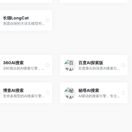
长猫LongCat
美团自研的大语言模型对话平台，专注于本地生活服务场景。面向美团生态用户，提供智能推荐、服务问答等功能，本地生活知识覆盖全面。
360AI搜索
百度AI探索版
360推出的AI搜索引擎，专注于安全智能搜索。面向普通用户，提供智能问答、网页搜索、内容整理等服务，安全防护能力强。
百度推出的深度AI搜索引擎，整合百度知识图谱。面向中文用户，提供智能问答、知识探索、内容生成等服务，知识覆盖面广。
博查AI搜索
秘塔AI搜索
支持多模型的AI搜索引擎，整合多种大模型能力。面向AI爱好者，提供多模型搜索、答案对比、深度分析等服务，模型选择灵活。
AI驱动的搜索引擎，专注于无广告直达结果。面向研究者和信息获取需求者，提供深度搜索、来源标注、答案整理等服务，搜索结果干净准确，信息可信度高。