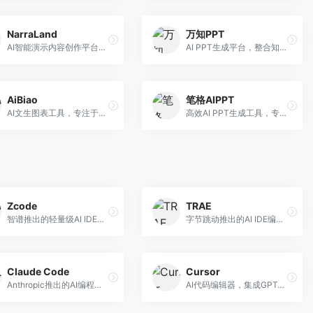
NarraLand
万知PPT
AI智能演示内容创作平台，专注于叙事演示。面向内容创作者，提供故事创作、演示生成、动画设计等服务，演示内容生动有趣。
AI PPT生成平台，整合知识库与创作功能。面向职场人士，支持内容检索、PPT生成、设计优化等服务，知识整合能力强。
AiBiao
笔格AIPPT
AI文生图表工具，专注于数据可视化展示。面向数据分析师和职场人士，提供图表生成、数据可视化、PPT嵌入等服务，数据展示专业。
高效AI PPT生成工具，专注于演示文稿智能创作。面向职场人士，支持主题输入、内容生成、设计美化等功能，PPT制作效率高。
Zcode
TRAE
智谱推出的轻量级AI IDE，基于GLM模型。面向开发者，提供智能代码补全、代码生成、错误检测等服务，中文编程支持好。
字节跳动推出的AI IDE编程工具，深度集成大模型能力。面向开发者，提供智能代码补全、代码解释、重构优化等服务，编程效率显著提升。
Claude Code
Cursor
Anthropic推出的AI编程工具，基于Claude模型。面向开发者，提供代码生成、代码审查、调试辅助等服务，代码质量高，推理能力强。
AI代码编辑器，集成GPT-4模型，专注于智能编程辅助。面向开发者，提供代码生成、代码解释、错误修复等服务，编程体验流畅，开发效率高。