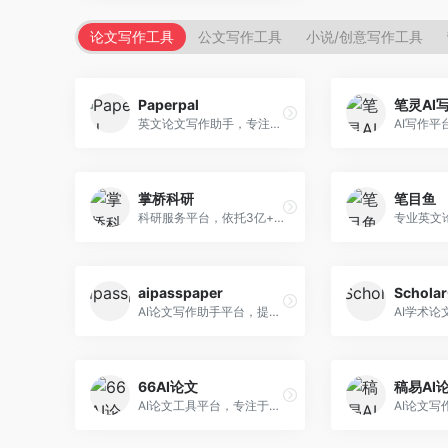
论文写作工具
公文写作工具
小说/创意写作工具
Paperpal
笔灵AI
英文论文写作助手，专注于学术英语润色。面向需要发表国际期刊的研究者，提供语法检查、学术表达优化、格式规范等服务，英语表达地道专业。
掌桥科研
笔目鱼
科研服务平台，依托3亿+真实文献数据库。面向学术研究者和学生，提供文献检索、论文写作、科研数据分析等服务，文献资源丰富，学术支持专业。
aipasspaper
Schola
AI论文写作助手平台，提供智能化的学术写作支持。面向大学生和研究人员，支持多种学科论文生成，提供参考文献管理和格式规范服务，写作效率高。
66AI论文
稿易AI
AI论文工具平台，专注于高质量低查重论文生成。面向大学生和研究生，提供论文写作、降重修改等服务，生成内容原创度高，查重率低。