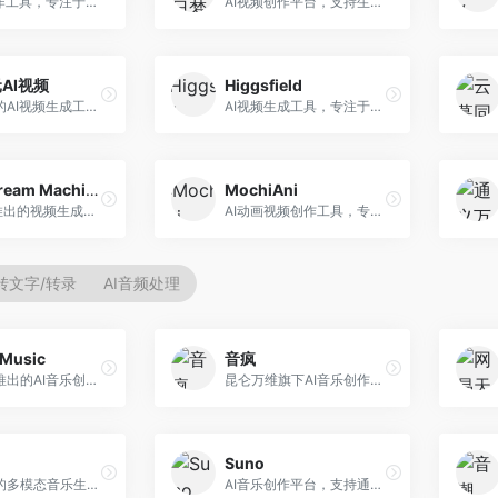
AI视频创作工具，专注于智能剪辑和视频生成。面向视频创作者，提供智能剪辑、视频生成、特效添加等功能，剪辑效率高，适合快节奏内容生产。
AI视频创作平台，支持生成长达50分钟的长视频内容。面向长视频创作者和内容生产者，支持故事视频生成、视频编辑等功能，适合叙事性内容创作。
AI视频
Higgsfield
腾讯推出的AI视频生成工具，基于混元大模型。面向腾讯生态用户和内容创作者，支持文生视频、视频编辑等功能，与腾讯产品生态深度整合。
AI视频生成工具，专注于高质量视频内容创作。面向视频创作者和营销人员，支持文生视频、视频编辑等功能，视频效果逼真，适合商业应用。
Luma Dream Machine
MochiAni
Luma AI推出的视频生成工具，专注于高质量视频创作。面向影视创作者和内容生产者，支持文生视频、图生视频，视频质量高，物理运动流畅自然。
AI动画视频创作工具，专注于动画内容生成。面向动画创作者和二次元内容生产者，支持动画风格视频生成，动画效果流畅，适合动漫内容创作。
转文字/转录
AI音频处理
Music
音疯
昆仑万维推出的AI音乐创作平台，基于天工大模型。面向音乐创作者，支持歌词生成、旋律创作、音乐编曲等服务，中文音乐创作能力强。
昆仑万维旗下AI音乐创作平台，专注于音乐内容生成。面向音乐爱好者和内容创作者，提供多种风格音乐生成，操作简便，创作速度快。
Suno
阿里推出的多模态音乐生成平台，整合音频与文本理解能力。面向内容创作者，支持歌词生成、旋律创作、音乐编辑等服务，与阿里生态深度整合。
AI音乐创作平台，支持通过文字描述生成完整歌曲，包含歌词、旋律和人声。面向音乐爱好者、内容创作者和独立音乐人，操作门槛低，创作速度快，支持多种音乐风格，为音乐创作带来全新可能。