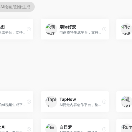
AI绘画/图像生成
品图
潮际好麦
AI商品图生成平台，支持模特换装和场景生成。面向电商卖家，提供商品上身效果展示、场景化商品图生成等服务，电商营销效果显著。
电商模特生成平台，支持AI虚拟模特创作。面向服装和配饰电商，提供模特试穿、商品展示、营销素材生成等服务，模特形象可定制。
TapNow
快手推出的AI视频生成平台，支持文生视频和图生视频，可生成长达2分钟的高质量视频内容。面向短视频创作者和营销人员，操作简便，生成效果逼真，适合商业推广和创意表达。
AI视觉内容创作平台，整合图像与视频生成能力。面向内容创作者，提供文生图、文生视频、智能编辑等服务，创作工具丰富，一站式体验便捷。
 AI
白日梦