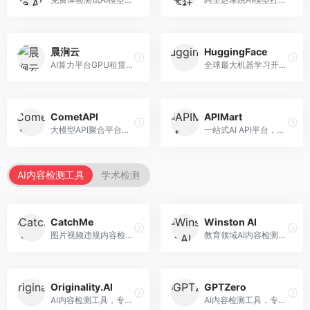
晨涧云
HuggingFace
AI算力平台GPU租赁服务，专注于弹性算力。面向开发者和研究者，提供GPU租赁、弹性调度、成本优化等服务，算力灵活。
全球最大机器学习开源社区，整合模型库与开发工具。面向AI研究者和开发者，提供开源模型、数据集、开发工具等资源，开源生态最完善。
CometAPI
APIMart
大模型API聚合平台，整合多种AI模型服务。面向开发者，提供统一接口、模型切换、监控分析等服务，API管理便捷。
一站式AI API平台，整合多种AI服务。面向开发者，提供模型API、图像处理、语音识别等服务，API种类丰富。
AI内容检测工具
学术检测
CatchMe
Winston AI
图片视频违规内容检测平台，专注于视觉内容安全。面向内容平台，提供图片审核、视频审核、直播监控等服务，视觉检测专业。
教育领域AI内容检测平台，专注于学术诚信。面向教育机构，提供AI内容检测、抄袭检测、报告生成等服务，教育适配性强。
Originality.AI
GPTZero
AI内容检测工具，专注于内容原创性验证。面向内容创作者和出版商，提供AI检测、抄袭检测、批量分析等服务，检测精度高。
AI内容检测工具，专注于AI生成文本识别。面向教育工作者和出版商，提供文本检测、批量分析、API接口等服务，检测准确率高。