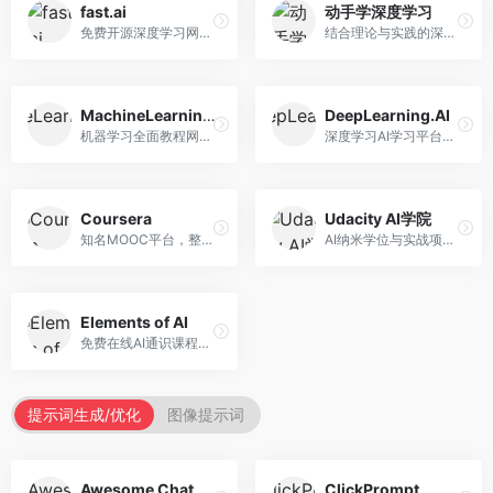
fast.ai
动手学深度学习
免费开源深度学习网站，专注于实用AI教学。面向开发者，提供免费深度学习课程、实战项目、代码库等资源，学习门槛低。
结合理论与实践的深度学习教材，专注于代码驱动学习。面向学生和开发者，提供深度学习理论、代码实现、练习题等资源，学习体验好。
MachineLearningMastery
DeepLearning.AI
机器学习全面教程网站，专注于实用技能教学。面向开发者，提供机器学习算法、Python实现、项目实战等教程，实用性强。
深度学习AI学习平台，由吴恩达创立。面向AI学习者，提供深度学习专项课程、AI新闻、技术社区等资源，课程质量权威。
Coursera
Udacity AI学院
知名MOOC平台，整合全球顶尖大学课程资源。面向学习者，提供AI、机器学习、深度学习等课程，证书认可度高，课程质量专业。
AI纳米学位与实战项目平台，专注于职业导向学习。面向AI从业者，提供机器学习、深度学习、计算机视觉等纳米学位，项目实战性强。
Elements of AI
免费在线AI通识课程，专注于AI基础知识普及。面向普通大众，提供AI概念、原理、应用等入门知识，语言通俗易懂。
提示词生成/优化
图像提示词
Awesome ChatGPT Prompts
ClickPrompt