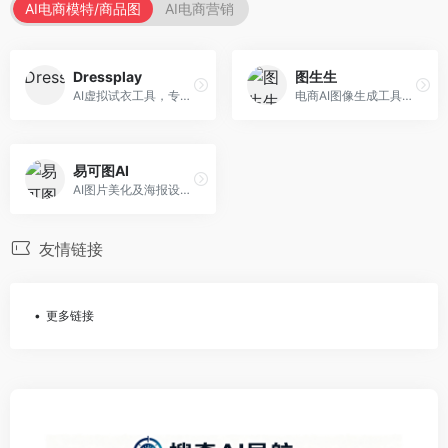
AI电商模特/商品图
AI电商营销
Dressplay
图生生
AI虚拟试衣工具，专注于服装电商体验。面向服装电商，提供虚拟试穿、尺码推荐、穿搭建议等服务，试衣体验真实。
电商AI图像生成工具，专注于商品图创作。面向电商卖家，提供商品图生成、背景替换、批量处理等服务，商品图质量高。
易可图AI
AI图片美化及海报设计平台，专注于电商视觉设计。面向电商卖家，提供图片美化、海报设计、营销素材等服务，设计效率高。
友情链接
更多链接