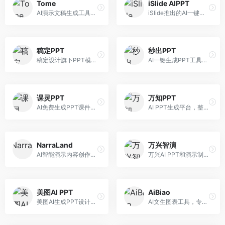
Tome
iSlide AIPPT
AI演示文稿生成工具，专注于故事化演示创作。面向创业者和营销人员，提供故事叙述、视觉设计、内容生成等服务，演示文稿叙事性强。
iSlide推出的AI一键设计精美PPT工具。面向PPT设计用户，提供模板库、内容生成、设计优化等服务，与iSlide插件深度整合。
稿定PPT
秒出PPT
稿定设计旗下PPT模板资源库，整合AI生成功能。面向设计师和职场人士，提供海量PPT模板、AI内容生成等服务，模板质量高。
AI一键生成PPT工具，专注于快速演示文稿制作。面向职场人士，支持主题输入、内容生成、模板套用等功能，PPT生成速度快，适合紧急制作场景。
课灵PPT
万知PPT
AI免费生成PPT课件平台，专注于教育场景。面向教师和教育工作者，提供课件生成、教学设计、模板选择等服务，教育适配性强。
AI PPT生成平台，整合知识库与创作功能。面向职场人士，支持内容检索、PPT生成、设计优化等服务，知识整合能力强。
NarraLand
万兴智演
AI智能演示内容创作平台，专注于叙事演示。面向内容创作者，提供故事创作、演示生成、动画设计等服务，演示内容生动有趣。
万兴AI PPT和演示制作软件，整合视频演示功能。面向职场人士和教育工作者，提供PPT生成、演示录制、视频制作等服务，演示功能完善。
美图AI PPT
AiBiao
美图AI生成PPT设计工具，整合图像处理能力。面向设计师和职场人士，提供PPT生成、图片美化、设计优化等服务，视觉设计美观。
AI文生图表工具，专注于数据可视化展示。面向数据分析师和职场人士，提供图表生成、数据可视化、PPT嵌入等服务，数据展示专业。