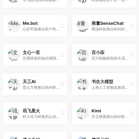
Me.bot
商量SenseChat
心识宇宙推出的个性化AI伴侣，专注于情感交互和个人助理服务。面向个人用户，支持日程管理、情感陪伴、知识问答等功能，交互体验人性化。
商汤科技推出的AI对话平台，结合计算机视觉和自然语言处理技术。面向企业用户和开发者，支持多模态交互，视觉理解能力强，适合智能客服和内容创作场景。
文心一言
百小应
百度研发的知识增强大语言模型，深度融合百度知识图谱和搜索能力。面向中文用户，提供知识问答、文本创作、逻辑推理等服务，中文语境理解准确，知识覆盖面广。
百川智能研发的大语言模型助手，专注于中文理解和生成。面向中文用户，提供知识问答、文本创作、代码辅助等服务，模型参数规模大，中文表达流畅自然。
天工AI
书生大模型
昆仑万维推出的AI智能助手，集成搜索、对话、创作等多种能力。面向普通用户和内容创作者，支持联网搜索、文本生成、图像理解等功能，响应速度快，免费使用。
上海人工智能实验室研发的开源大模型系列，支持多尺度和多模态。面向研究机构和开发者，开源生态完善，学术研究背景深厚，适合科研和定制开发。
讯飞星火
Kimi
科大讯飞研发的认知智能大模型，深度融合语音识别和自然语言处理技术。面向企业用户和教育领域，提供语音交互、文档处理、代码生成等服务，中文语音识别准确率高。
月之暗面推出的AI智能助手，核心优势在于超长文本处理能力，支持20万字以上文档分析。面向学术研究者、职场人士和内容创作者，提供文档解读、PPT生成、联网搜索等综合服务。