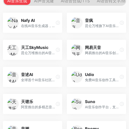
AI音乐生成
AI声音克隆
AI语音合成/TTS
AI语音转文字/转
Nafy AI
音疯
在线AI音乐生成器，专注于快速音乐创作。面向内容创作者，支持多种风格音乐生成，操作简便，生成速度快，适合快速配乐需求。
昆仑万维旗下AI音乐创作平台，专注于音乐内容生成。面向音乐爱好者和内容创作者，提供多种风格音乐生成，操作简便，创作速度快。
天工SkyMusic
网易天音
昆仑万维推出的AI音乐创作平台，基于天工大模型。面向音乐创作者，支持歌词生成、旋律创作、音乐编曲等服务，中文音乐创作能力强。
网易推出的AI音乐创作工具，支持作词、作曲与编曲。面向音乐爱好者和独立音乐人，提供歌词生成、旋律创作、编曲制作等服务，与网易云音乐生态深度整合。
音述AI
Udio
全球首个AI音乐社区平台，整合创作与分享功能。面向音乐创作者和爱好者，提供音乐创作、作品分享、社区交流等服务，社区氛围活跃。
免费AI音乐创作工具，专注于高质量音乐生成。面向音乐创作者和内容制作者，支持多种音乐风格生成，音质专业，创作自由度高，适合专业音乐制作场景。
天谱乐
Suno
阿里推出的多模态音乐生成平台，整合音频与文本理解能力。面向内容创作者，支持歌词生成、旋律创作、音乐编辑等服务，与阿里生态深度整合。
AI音乐创作平台，支持通过文字描述生成完整歌曲，包含歌词、旋律和人声。面向音乐爱好者、内容创作者和独立音乐人，操作门槛低，创作速度快，支持多种音乐风格，为音乐创作带来全新可能。
音潮
Boomy