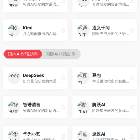
智谱AI研发的对话语言模型，支持中英双语交互。面向中文用户和开发者，提供知识问答、代码编写、文档解读等服务，开源生态完善，学术研究背景深厚。
百度研发的知识增强大语言模型，深度融合百度知识图谱和搜索能力。面向中文用户，提供知识问答、文本创作、逻辑推理等服务，中文语境理解准确，知识覆盖面广。
Kimi
通义千问
月之暗面推出的AI智能助手，核心优势在于超长文本处理能力，支持20万字以上文档分析。面向学术研究者、职场人士和内容创作者，提供文档解读、PPT生成、联网搜索等综合服务。
阿里巴巴推出的大语言模型平台，提供对话问答、文档处理、图像理解、代码编写等全方位AI服务。面向企业用户和个人开发者，集成阿里云生态，支持多模态交互，企业级安全保障。
国内AI对话助手
国际AI对话助手
DeepSeek
豆包
幻方量化研发的大语言模型平台，专注于深度推理和代码生成能力。面向开发者、研究人员和技术爱好者，提供强大的逻辑推理和数学计算功能，开源生态完善，API接口友好。
字节跳动推出的智能对话助手平台，提供文本创作、知识问答、英语学习等多种AI服务。面向普通用户和内容创作者，支持多轮对话和文件解析，免费使用，响应速度快，中文理解能力强。
智谱清言
阶跃AI
智谱AI研发的对话语言模型，支持中英双语交互。面向中文用户和开发者，提供知识问答、代码编写、文档解读等服务，开源生态完善，学术研究背景深厚。
阶跃星辰研发的多模态大模型平台，支持文本、图像、视频的综合理解与生成。面向创作者和企业客户，提供内容创作、智能分析等服务，多模态能力突出。
华为小艺
逗逗AI
华为推出的AI智能助手网页端，深度整合鸿蒙生态和华为云服务。面向华为设备用户，支持语音交互、智能问答、设备控制等功能，与华为硬件生态无缝衔接。
AI游戏陪玩平台，结合游戏理解和自然语言交互技术。面向游戏玩家，提供游戏攻略、陪玩互动、社交聊天等服务，游戏知识丰富，互动体验有趣。