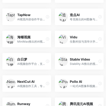
TapNow
造点AI
AI视觉内容创作平台，整合图像与视频生成能力。面向内容创作者，提供文生图、文生视频、智能编辑等服务，创作工具丰富，一站式体验便捷。
夸克推出的AI图像与视频创作平台。面向普通用户和内容创作者，提供文生图、文生视频等功能，操作简便，与夸克生态深度整合。
海螺视频
Vidu
MiniMax推出的AI视频生成工具，支持高质量视频创作。面向内容创作者，提供文生视频、视频编辑等功能，生成速度快，视频效果自然流畅。
生数科技与清华大学联合研发的AI视频生成大模型。面向视频创作者和内容生产者，支持文生视频、图生视频，视频质量高，物理运动理解准确，国产视频生成领先工具。
白日梦
Stable Video
AI视频创作平台，支持生成长达50分钟的长视频内容。面向长视频创作者和内容生产者，支持故事视频生成、视频编辑等功能，适合叙事性内容创作。
Stability AI推出的视频生成模型，开源可部署。面向开发者和专业创作者，支持视频生成、视频编辑等功能，开源生态完善，定制化程度高。
NextCut AI
Pollo AI
AI视频创作工具，专注于智能剪辑和视频生成。面向视频创作者，提供智能剪辑、视频生成、特效添加等功能，剪辑效率高，适合快节奏内容生产。
一站式AI图像和视频创作平台，整合多种生成工具。面向内容创作者，提供文生图、文生视频、视频编辑等服务，创作工具全面，一站式体验便捷。
Runway
腾讯混元AI视频