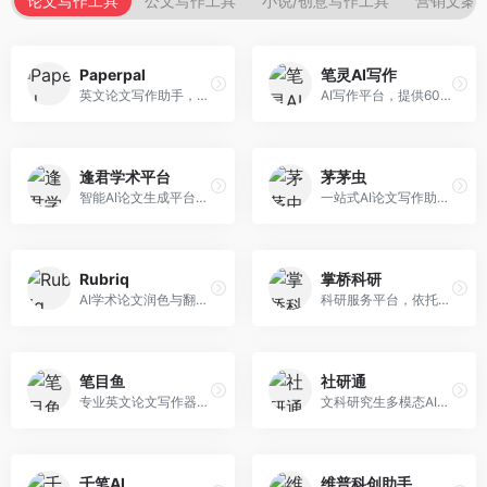
论文写作工具
公文写作工具
小说/创意写作工具
营销文案
Paperpal
笔灵AI写作
英文论文写作助手，专注于学术英语润色。面向需要发表国际期刊的研究者，提供语法检查、学术表达优化、格式规范等服务，英语表达地道专业。
AI写作平台，提供600+写作模板。面向学生、职场人士和内容创作者，支持论文、公文、营销文案等多种文体，模板丰富，一键生成，写作效率大幅提升。
逢君学术平台
茅茅虫
智能AI论文生成平台，支持查重检测。面向高校学生和研究人员，提供论文选题、内容生成、查重修改等一站式服务，学术写作流程完整。
一站式AI论文写作助手，覆盖学术写作全场景。面向高校学生和科研人员，提供开题报告、文献综述、论文正文等写作服务，支持多学科多类型论文，操作简便。
Rubriq
掌桥科研
AI学术论文润色与翻译平台。面向国际期刊投稿者，提供论文润色、翻译、格式调整等服务，支持多语言，学术表达专业规范。
科研服务平台，依托3亿+真实文献数据库。面向学术研究者和学生，提供文献检索、论文写作、科研数据分析等服务，文献资源丰富，学术支持专业。
笔目鱼
社研通
专业英文论文写作器，支持学术论文全流程。面向留学生和国际期刊投稿者，提供英文论文撰写、润色、格式调整等服务，学术英语表达规范。
文科研究生多模态AI学术写作平台。面向文科研究生和社科研究者，提供文献综述、理论分析、定性研究辅助等服务，文科研究方法论支持完善。
千笔AI
维普科创助手