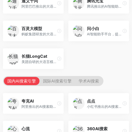
通义千问
腾讯元宝
阿里巴巴推出的大语言模型平台，提供对话问答、文档处理、图像理解、代码编写等全方位AI服务。面向企业用户和个人开发者，集成阿里云生态，支持多模态交互，企业级安全保障。
腾讯推出的AI智能助手，整合微信生态和腾讯云服务。面向普通用户和企业客户，支持文档解析、图像理解、联网搜索等功能，与腾讯产品无缝衔接，办公协作便捷。
百灵大模型
问小白
蚂蚁集团研发的大语言模型平台，专注于金融科技和企业服务。面向金融机构和企业客户，提供智能客服、风险分析、文档处理等服务，金融场景理解深入。
AI智能助手平台，提供知识问答、文本创作、文档处理等服务。面向普通用户和职场人士，操作简便，响应速度快，支持多场景应用。
长猫LongCat
美团自研的大语言模型对话平台，专注于本地生活服务场景。面向美团生态用户，提供智能推荐、服务问答等功能，本地生活知识覆盖全面。
国内AI搜索引擎
国际AI搜索引擎
学术AI搜索
夸克AI
点点
阿里推出的AI搜索助手，整合搜索与AI功能。面向年轻用户，提供智能搜索、文档处理、学习辅助等服务，与夸克生态深度整合。
小红书推出的AI搜索应用，专注于生活方式内容搜索。面向小红书用户，提供生活攻略、消费决策、内容推荐等服务，生活方式内容丰富。
心流
360AI搜索