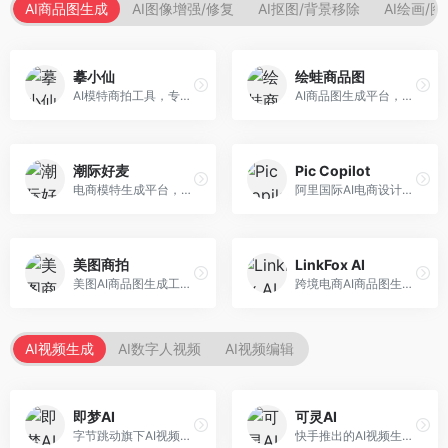
AI商品图生成
AI图像增强/修复
AI抠图/背景移除
AI绘画/
摹小仙
绘蛙商品图
AI模特商拍工具，专注于服装电商。面向服装电商卖家，提供虚拟模特试穿、商品展示图生成等服务，模特形象多样，拍摄成本低。
AI商品图生成平台，支持模特换装和场景生成。面向电商卖家，提供商品上身效果展示、场景化商品图生成等服务，电商营销效果显著。
潮际好麦
Pic Copilot
电商模特生成平台，支持AI虚拟模特创作。面向服装和配饰电商，提供模特试穿、商品展示、营销素材生成等服务，模特形象可定制。
阿里国际AI电商设计工具，专注于跨境电商。面向跨境电商卖家，提供商品图优化、营销海报生成、多语言适配等服务，海外市场适配性强。
美图商拍
LinkFox AI
美图AI商品图生成工具，整合美图生态。面向电商卖家，提供商品图美化、模特替换、场景生成等服务，移动端操作便捷。
跨境电商AI商品图生成工具。面向跨境电商卖家，支持多语言商品图生成、模特替换、场景优化等服务，适配海外电商平台需求。
AI视频生成
AI数字人视频
AI视频编辑
即梦AI
可灵AI
字节跳动旗下AI视频创作平台，支持多模态内容生成。面向内容创作者和营销人员，提供文生视频、图生视频、智能剪辑等功能，中文理解能力强，创作效率高。
快手推出的AI视频生成平台，支持文生视频和图生视频，可生成长达2分钟的高质量视频内容。面向短视频创作者和营销人员，操作简便，生成效果逼真，适合商业推广和创意表达。