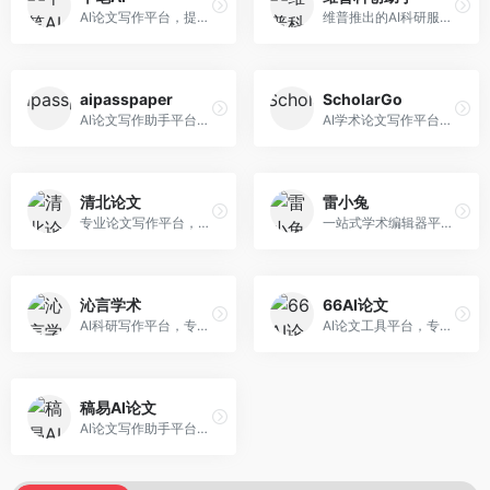
AI论文写作平台，提供无限改稿服务。面向高校学生和学术研究者，支持论文选题、大纲生成、内容撰写、查重修改等全流程服务，改稿次数不限，服务质量有保障。
维普推出的AI科研服务平台，整合学术资源与智能写作。面向科研人员和高校师生，提供文献检索、论文写作、查重检测等一站式服务，学术资源权威可靠。
aipasspaper
ScholarGo
AI论文写作助手平台，提供智能化的学术写作支持。面向大学生和研究人员，支持多种学科论文生成，提供参考文献管理和格式规范服务，写作效率高。
AI学术论文写作平台，专注于理工科领域的逻辑构建。面向理工科研究生和科研工作者，提供公式编辑、数据分析、论文结构优化等服务，理工科写作逻辑严谨。
清北论文
雷小兔
专业论文写作平台，依托高校学术资源。面向本科生和研究生，提供论文指导、写作辅助、查重检测等服务，学术规范性强，适合追求高质量论文的用户。
一站式学术编辑器平台，覆盖论文写作全流程。面向高校学生和科研人员，提供选题分析、文献检索、论文生成、查重降重等服务，操作流程清晰，学术写作效率显著提升。
沁言学术
66AI论文
AI科研写作平台，专注于学术研究辅助。面向研究生和科研工作者，提供文献分析、研究方法指导、论文撰写等服务，学术资源丰富，研究支持全面。
AI论文工具平台，专注于高质量低查重论文生成。面向大学生和研究生，提供论文写作、降重修改等服务，生成内容原创度高，查重率低。
稿易AI论文
AI论文写作助手平台，提供智能化学术写作支持。面向高校学生，支持多种论文类型生成，提供参考文献管理和格式规范服务，操作流程简单。