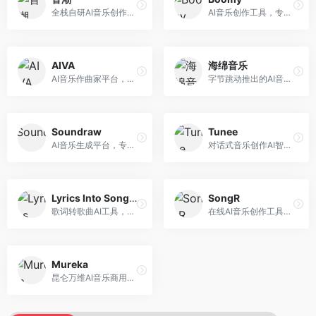
全栈自研AI音乐创作平台，支持从创作到发布的完整流程。面向独立音乐人和音乐工作室，提供作词作曲、编曲混音、音乐发布等服务，创作工具专业。
AI音乐创作工具，专注于快速音乐生成与发布。面向音乐爱好者和业余创作者，支持一键生成原创音乐，可直接发布到音乐平台，创作门槛低。
AIVA
海绵音乐
AI音乐作曲家平台，专注于古典和影视配乐创作。面向影视制作人和游戏开发者，提供原创音乐生成、配乐定制等服务，音乐风格专业，适合影视游戏配乐。
字节跳动推出的AI音乐创作平台，支持多风格音乐生成。面向内容创作者和音乐爱好者，提供歌词创作、旋律生成、编曲制作等服务，创作效率高，适合短视频配乐。
Soundraw
Tunee
AI音乐生成平台，专注于免版税音乐创作。面向视频创作者和内容制作者，提供背景音乐生成、音乐定制等服务，音乐版权清晰，适合视频配乐场景。
对话式音乐创作AI智能体，支持自然语言交互创作。面向音乐爱好者，通过对话方式完成音乐创作，交互体验友好，创作过程直观。
Lyrics Into Song AI
SongR
歌词转歌曲AI工具，支持将歌词转化为完整歌曲。面向歌词创作者和音乐爱好者，提供歌词谱曲、编曲制作等服务，歌词音乐化效率高。
在线AI音乐创作工具，支持歌词与旋律一体化生成。面向内容创作者和音乐爱好者，提供歌词创作、旋律生成、音乐制作等服务，操作简便，创作速度快。
Mureka
昆仑万维AI音乐商用创作平台，专注于商业音乐授权。面向企业和商业用户，提供版权音乐生成、商用授权等服务，音乐版权清晰，商业应用安全。