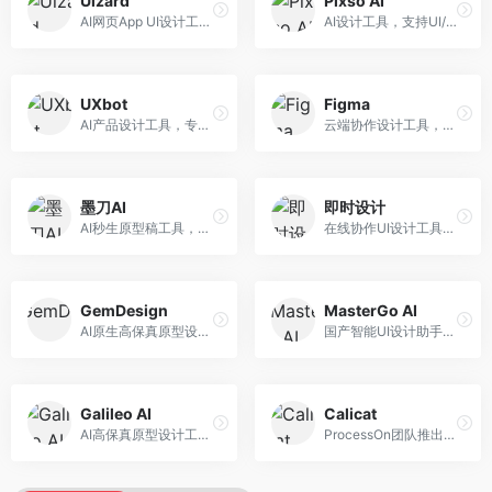
Uizard
Pixso AI
AI网页App UI设计工具，专注于快速界面生成。面向产品经理和设计师，提供线框图转UI、界面生成、设计优化等服务，设计速度快。
AI设计工具，支持UI/UX设计全流程。面向设计师和产品团队，提供界面生成、设计优化、协作评审等服务，国产替代方案，团队协作便捷。
UXbot
Figma
AI产品设计工具，专注于用户体验优化。面向UX设计师，提供用户研究、设计建议、可用性测试等服务，UX设计支持完善。
云端协作设计工具，整合AI设计辅助功能。面向UI/UX设计师和产品团队，提供界面设计、原型制作、团队协作等服务，协作功能强大，是UI设计领域的标杆产品。
墨刀AI
即时设计
AI秒生原型稿工具，专注于快速原型设计。面向产品经理和设计师，提供原型生成、交互设计、团队协作等服务，原型制作效率高。
在线协作UI设计工具，整合AI设计功能。面向设计师和产品团队，提供界面设计、原型制作、设计资源库等服务，国产协作设计平台。
GemDesign
MasterGo AI
AI原生高保真原型设计工具，专注于智能设计生成。面向设计师，提供界面生成、设计优化、原型制作等服务，设计自动化程度高。
国产智能UI设计助手，专注于界面设计自动化。面向UI设计师，提供界面生成、组件设计、设计系统构建等服务，中文用户适配性好。
Galileo AI
Calicat
AI高保真原型设计工具，专注于UI界面生成。面向设计师和产品团队，提供界面生成、交互设计、设计优化等服务，界面质量高。
ProcessOn团队推出的产设研协作平台，整合设计与协作功能。面向产品团队，提供设计协作、文档管理、团队沟通等服务，产研协作便捷。