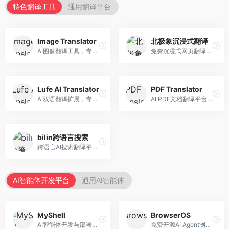
特色翻译工具
通用翻译平台
Image Translator
北极象沉浸式翻译
AI图像翻译工具，专注于图片文字翻译。面向设计师和电商从业者，提供图片文字识别、翻译、替换等服务，图像翻译效果好。
免费沉浸式网页翻译工具，专注于阅读体验。面向普通用户，提供网页双语翻译、文档翻译等服务，免费使用，翻译质量高。
Lufe AI Translator
PDF Translator
AI双语翻译扩展，专注于浏览器翻译场景。面向外语内容阅读者，提供网页双语翻译、划词翻译等服务，浏览器集成便捷。
AI PDF文档翻译平台，专注于文档本地化。面向商务人士，提供PDF翻译、格式保留、批量处理等服务，文档翻译专业。
bilin跨语言搜索
跨语言AI搜索翻译平台，专注于信息获取。面向研究者和内容创作者，提供跨语言搜索、内容翻译、信息整合等服务，跨语言检索能力强。
AI智能体开发平台
通用AI智能体
MyShell
BrowserOS
AI智能体开发与部署平台，专注于语音交互智能体。面向开发者，提供语音智能体创建、部署服务、社区分享等功能，语音交互能力强。
免费开源AI Agent浏览器，专注于浏览器自动化。面向开发者，提供浏览器控制、任务自动化、API接口等服务，开源免费。