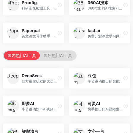
Proofig
360AI搜索
科研图像检测工具，专注于学术图像完整性验证。面向科研人员，提供图像检测、重复分析、报告生成等服务，学术检测专业。
360推出的AI搜索引擎，专注于安全智能搜索。面向普通用户，提供智能问答、网页搜索、内容整理等服务，安全防护能力强。
Paperpal
fast.ai
英文论文写作助手，专注于学术英语润色。面向需要发表国际期刊的研究者，提供语法检查、学术表达优化、格式规范等服务，英语表达地道专业。
免费开源深度学习网站，专注于实用AI教学。面向开发者，提供免费深度学习课程、实战项目、代码库等资源，学习门槛低。
国内热门AI工具
国际热门AI工具
DeepSeek
豆包
幻方量化研发的大语言模型平台，专注于深度推理和代码生成能力。面向开发者、研究人员和技术爱好者，提供强大的逻辑推理和数学计算功能，开源生态完善，API接口友好。
字节跳动推出的智能对话助手平台，提供文本创作、知识问答、英语学习等多种AI服务。面向普通用户和内容创作者，支持多轮对话和文件解析，免费使用，响应速度快，中文理解能力强。
即梦AI
可灵AI
字节跳动旗下AI视频创作平台，支持多模态内容生成。面向内容创作者和营销人员，提供文生视频、图生视频、智能剪辑等功能，中文理解能力强，创作效率高。
快手推出的AI视频生成平台，支持文生视频和图生视频，可生成长达2分钟的高质量视频内容。面向短视频创作者和营销人员，操作简便，生成效果逼真，适合商业推广和创意表达。
智谱清言
文心一言