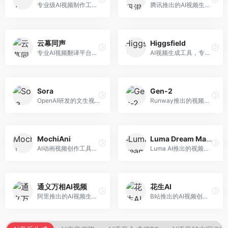
专业级AI视频制作工具，支持视频生成与编辑。面向影视制作人和创意工作者，提供文生视频、视频编辑、绿幕抠像等专业功能，视频处理能力强，适合专业创作场景。
腾讯推出的AI视频生成工具，基于混元大模型。面向腾讯生态用户和内容创作者，支持文生视频、视频编辑等功能，与腾讯产品生态深度整合。
云幕同声
Higgsfield
专业AI视频翻译平台，支持视频多语言配音和字幕生成。面向跨境电商和内容出海从业者，提供视频翻译、配音、字幕生成等服务，多语言支持完善。
AI视频生成工具，专注于高质量视频内容创作。面向视频创作者和营销人员，支持文生视频、视频编辑等功能，视频效果逼真，适合商业应用。
Sora
Gen-2
OpenAI研发的文生视频大模型，可根据文字描述生成长达60秒的高清视频。面向影视创作者、广告从业者和内容生产者，视频连贯性强，物理世界理解准确，代表了AI视频生成的最高水平。
Runway推出的视频生成模型，专注于文生视频和视频风格转换。面向影视制作人和创意工作者，支持文本到视频、图像到视频等多种生成模式，视频质量专业级。
MochiAni
Luma Dream Machine
AI动画视频创作工具，专注于动画内容生成。面向动画创作者和二次元内容生产者，支持动画风格视频生成，动画效果流畅，适合动漫内容创作。
Luma AI推出的视频生成工具，专注于高质量视频创作。面向影视创作者和内容生产者，支持文生视频、图生视频，视频质量高，物理运动流畅自然。
通义万相AI视频
花生AI
阿里推出的AI视频生成服务，整合图像与视频创作能力。面向电商和营销从业者，支持商品视频生成、营销视频制作等服务，商业应用场景丰富。
B站推出的AI视频创作工具，专注于短视频内容生成。面向B站创作者，支持视频生成、视频编辑等功能，与B站平台深度整合，创作效率高。