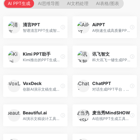
AI PPT生成
AI思维导图
AI文档处理
AI表格/图表
清言PPT
AiPPT
智谱清言PPT生成智能体，基于GLM大模型。面向智谱用户，支持对话生成PPT、内容优化等服务，与智谱生态深度整合。
AI快速生成高质量PPT平台，支持主题定制。面向职场人士和学生，提供一键生成、模板选择、内容优化等服务，PPT制作速度快，设计质量高。
Kimi PPT助手
讯飞智文
Kimi推出的PPT生成智能体，整合长文本处理能力。面向职场人士和学生，支持文档解析、PPT生成、内容优化等服务，与Kimi生态深度整合。
科大讯飞一键生成PPT和Word工具，整合语音技术。面向职场人士，支持语音输入、文档生成、格式调整等功能，办公效率显著提升。
VoxDeck
ChatPPT
创新AI演示文稿生成工具，支持语音交互创作。面向职场人士，支持语音输入、PPT生成、内容优化等功能，语音创作体验便捷。
对话生成PPT平台，支持自然语言交互创作。面向职场人士和教育工作者，通过对话方式完成PPT制作，交互体验友好，创作过程直观。
Beautiful.ai
麦当秀MindSHOW
AI演示文稿设计工具，专注于自动化设计排版。面向职场人士，提供智能排版、模板选择、设计优化等服务，设计美观度高。
AI在线PPT生成工具，支持思维导图转PPT。面向职场人士，提供思维导图导入、PPT生成、模板选择等服务，思维导图转PPT效率高。