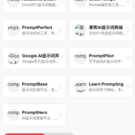
ChatGPT提示词模板库，专注于实用提示词收集。面向ChatGPT用户，提供提示词模板、使用场景、效果展示等资源，模板实用性强。
Prompt编写者工具，专注于提示词创作辅助。面向提示词创作者，提供提示词编辑、测试、分享等服务，创作工具完善。
PromptPerfect
幂简AI提示词商城
提示词优化工具，专注于提示词质量提升。面向AI用户，提供提示词优化、效果测试、版本对比等服务，提示词优化专业。
3000+优质提示词模板平台，专注于中文提示词。面向中文AI用户，提供提示词模板、分类检索、一键使用等服务，中文提示词丰富。
Google AI提示词库
PromptPilot
Google官方提示词库，专注于Gemini模型优化。面向开发者，提供官方提示词指南、最佳实践、示例代码等资源，权威性强。
字节跳动AI提示词平台，专注于提示词优化与管理。面向AI用户，提供提示词优化、效果测试、团队协作等服务，企业级功能完善。
PromptBase
Learn Prompting
提示词交易平台，专注于高质量提示词买卖。面向AI创作者，提供提示词交易、模板购买、创作者收益等服务，提示词质量高。
提示词学习网站，专注于提示词工程教育。面向AI学习者，提供提示词教程、最佳实践、案例研究等资源，教学内容系统。
PromptHero
AI提示词搜索平台，整合多种AI工具提示词资源。面向AI创作者，提供提示词搜索、模板库、社区分享等服务，提示词资源丰富。