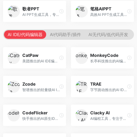
歌者PPT
笔格AIPPT
AI PPT生成工具，专注于演示文稿智能创作。面向职场人士，支持主题输入、内容生成、设计美化等功能，PPT制作效率高。
高效AI PPT生成工具，专注于演示文稿智能创作。面向职场人士，支持主题输入、内容生成、设计美化等功能，PPT制作效率高。
AI IDE/代码编辑器
AI代码助手/插件
AI无代码/低代码开发
CatPaw
MonkeyCode
美团推出的AI IDE编程工具，专注于本地开发生态。面向开发者，提供智能代码补全、代码生成、项目管理等服务，本地开发体验好。
长亭科技推出的AI编程助手，专注于安全开发。面向开发者，提供代码生成、安全检测、漏洞修复等服务，安全开发能力强。
Zcode
TRAE
智谱推出的轻量级AI IDE，基于GLM模型。面向开发者，提供智能代码补全、代码生成、错误检测等服务，中文编程支持好。
字节跳动推出的AI IDE编程工具，深度集成大模型能力。面向开发者，提供智能代码补全、代码解释、重构优化等服务，编程效率显著提升。
CodeFlicker
Clacky AI
快手推出的AI原生IDE，专注于短视频相关开发。面向快手生态开发者，提供代码生成、调试辅助等服务，与快手开发生态深度整合。
AI编程工具，专注于代码智能生成与优化。面向开发者，提供代码生成、代码重构、错误修复等服务，编程效率高。