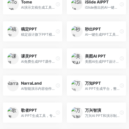
Tome
iSlide AIPPT
AI演示文稿生成工具，专注于故事化演示创作。面向创业者和营销人员，提供故事叙述、视觉设计、内容生成等服务，演示文稿叙事性强。
iSlide推出的AI一键设计精美PPT工具。面向PPT设计用户，提供模板库、内容生成、设计优化等服务，与iSlide插件深度整合。
稿定PPT
秒出PPT
稿定设计旗下PPT模板资源库，整合AI生成功能。面向设计师和职场人士，提供海量PPT模板、AI内容生成等服务，模板质量高。
AI一键生成PPT工具，专注于快速演示文稿制作。面向职场人士，支持主题输入、内容生成、模板套用等功能，PPT生成速度快，适合紧急制作场景。
课灵PPT
美图AI PPT
AI免费生成PPT课件平台，专注于教育场景。面向教师和教育工作者，提供课件生成、教学设计、模板选择等服务，教育适配性强。
美图AI生成PPT设计工具，整合图像处理能力。面向设计师和职场人士，提供PPT生成、图片美化、设计优化等服务，视觉设计美观。
NarraLand
万知PPT
AI智能演示内容创作平台，专注于叙事演示。面向内容创作者，提供故事创作、演示生成、动画设计等服务，演示内容生动有趣。
AI PPT生成平台，整合知识库与创作功能。面向职场人士，支持内容检索、PPT生成、设计优化等服务，知识整合能力强。
歌者PPT
万兴智演
AI PPT生成工具，专注于演示文稿智能创作。面向职场人士，支持主题输入、内容生成、设计美化等功能，PPT制作效率高。
万兴AI PPT和演示制作软件，整合视频演示功能。面向职场人士和教育工作者，提供PPT生成、演示录制、视频制作等服务，演示功能完善。