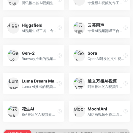
腾讯推出的AI视频生成工具，基于混元大模型。面向腾讯生态用户和内容创作者，支持文生视频、视频编辑等功能，与腾讯产品生态深度整合。
专业级AI视频制作工具，支持视频生成与编辑。面向影视制作人和创意工作者，提供文生视频、视频编辑、绿幕抠像等专业功能，视频处理能力强，适合专业创作场景。
Higgsfield
云幕同声
AI视频生成工具，专注于高质量视频内容创作。面向视频创作者和营销人员，支持文生视频、视频编辑等功能，视频效果逼真，适合商业应用。
专业AI视频翻译平台，支持视频多语言配音和字幕生成。面向跨境电商和内容出海从业者，提供视频翻译、配音、字幕生成等服务，多语言支持完善。
Gen-2
Sora
Runway推出的视频生成模型，专注于文生视频和视频风格转换。面向影视制作人和创意工作者，支持文本到视频、图像到视频等多种生成模式，视频质量专业级。
OpenAI研发的文生视频大模型，可根据文字描述生成长达60秒的高清视频。面向影视创作者、广告从业者和内容生产者，视频连贯性强，物理世界理解准确，代表了AI视频生成的最高水平。
Luma Dream Machine
通义万相AI视频
Luma AI推出的视频生成工具，专注于高质量视频创作。面向影视创作者和内容生产者，支持文生视频、图生视频，视频质量高，物理运动流畅自然。
阿里推出的AI视频生成服务，整合图像与视频创作能力。面向电商和营销从业者，支持商品视频生成、营销视频制作等服务，商业应用场景丰富。
花生AI
MochiAni
B站推出的AI视频创作工具，专注于短视频内容生成。面向B站创作者，支持视频生成、视频编辑等功能，与B站平台深度整合，创作效率高。
AI动画视频创作工具，专注于动画内容生成。面向动画创作者和二次元内容生产者，支持动画风格视频生成，动画效果流畅，适合动漫内容创作。