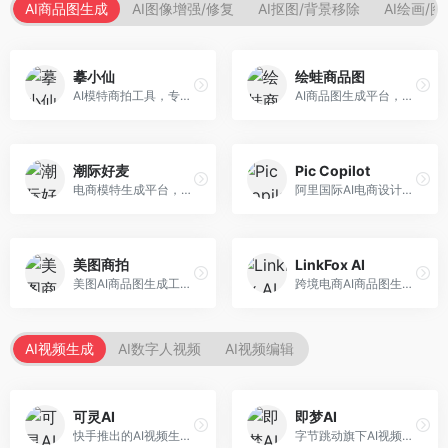
AI商品图生成
AI图像增强/修复
AI抠图/背景移除
AI绘画/
摹小仙
绘蛙商品图
AI模特商拍工具，专注于服装电商。面向服装电商卖家，提供虚拟模特试穿、商品展示图生成等服务，模特形象多样，拍摄成本低。
AI商品图生成平台，支持模特换装和场景生成。面向电商卖家，提供商品上身效果展示、场景化商品图生成等服务，电商营销效果显著。
潮际好麦
Pic Copilot
电商模特生成平台，支持AI虚拟模特创作。面向服装和配饰电商，提供模特试穿、商品展示、营销素材生成等服务，模特形象可定制。
阿里国际AI电商设计工具，专注于跨境电商。面向跨境电商卖家，提供商品图优化、营销海报生成、多语言适配等服务，海外市场适配性强。
美图商拍
LinkFox AI
美图AI商品图生成工具，整合美图生态。面向电商卖家，提供商品图美化、模特替换、场景生成等服务，移动端操作便捷。
跨境电商AI商品图生成工具。面向跨境电商卖家，支持多语言商品图生成、模特替换、场景优化等服务，适配海外电商平台需求。
AI视频生成
AI数字人视频
AI视频编辑
可灵AI
即梦AI
快手推出的AI视频生成平台，支持文生视频和图生视频，可生成长达2分钟的高质量视频内容。面向短视频创作者和营销人员，操作简便，生成效果逼真，适合商业推广和创意表达。
字节跳动旗下AI视频创作平台，支持多模态内容生成。面向内容创作者和营销人员，提供文生视频、图生视频、智能剪辑等功能，中文理解能力强，创作效率高。