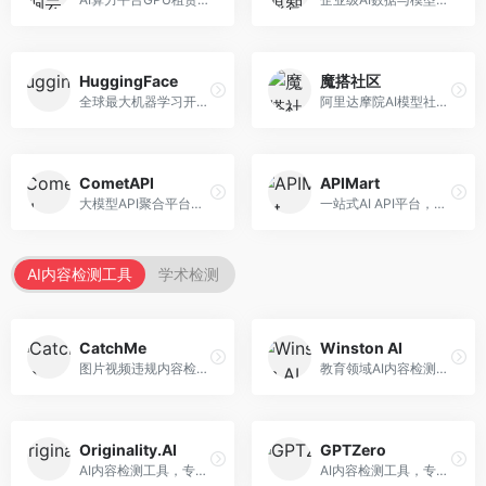
HuggingFace
魔搭社区
全球最大机器学习开源社区，整合模型库与开发工具。面向AI研究者和开发者，提供开源模型、数据集、开发工具等资源，开源生态最完善。
阿里达摩院AI模型社区，专注于中文AI生态。面向中文开发者，提供开源模型、数据集、开发工具等资源，中文模型丰富。
CometAPI
APIMart
大模型API聚合平台，整合多种AI模型服务。面向开发者，提供统一接口、模型切换、监控分析等服务，API管理便捷。
一站式AI API平台，整合多种AI服务。面向开发者，提供模型API、图像处理、语音识别等服务，API种类丰富。
AI内容检测工具
学术检测
CatchMe
Winston AI
图片视频违规内容检测平台，专注于视觉内容安全。面向内容平台，提供图片审核、视频审核、直播监控等服务，视觉检测专业。
教育领域AI内容检测平台，专注于学术诚信。面向教育机构，提供AI内容检测、抄袭检测、报告生成等服务，教育适配性强。
Originality.AI
GPTZero
AI内容检测工具，专注于内容原创性验证。面向内容创作者和出版商，提供AI检测、抄袭检测、批量分析等服务，检测精度高。
AI内容检测工具，专注于AI生成文本识别。面向教育工作者和出版商，提供文本检测、批量分析、API接口等服务，检测准确率高。