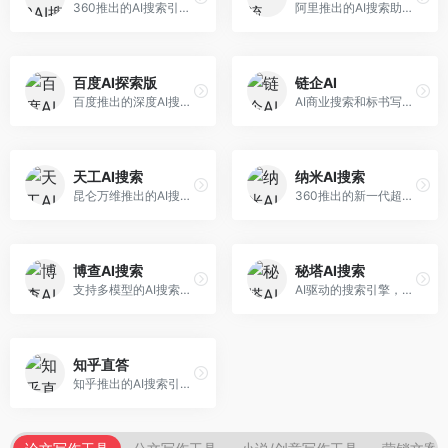
360推出的AI搜索引擎，专注于安全智能搜索。面向普通用户，提供智能问答、网页搜索、内容整理等服务，安全防护能力强。
阿里推出的AI搜索助手，专注于智能信息获取。面向普通用户，提供智能搜索、内容整理、知识问答等服务，与阿里生态深度整合。
百度AI探索版
链企AI
百度推出的深度AI搜索引擎，整合百度知识图谱。面向中文用户，提供智能问答、知识探索、内容生成等服务，知识覆盖面广。
AI商业搜索和标书写作工具，专注于企业服务场景。面向企业用户，提供商业信息搜索、标书生成、企业分析等服务，商业信息专业。
天工AI搜索
纳米AI搜索
昆仑万维推出的AI搜索引擎，整合大模型与搜索能力。面向普通用户，提供智能问答、深度搜索、内容整理等服务，中文搜索体验好。
360推出的新一代超级AI搜索，深度整合360搜索资源。面向普通用户，提供智能问答、多模态搜索、内容生成等服务，安全可靠。
博查AI搜索
秘塔AI搜索
支持多模型的AI搜索引擎，整合多种大模型能力。面向AI爱好者，提供多模型搜索、答案对比、深度分析等服务，模型选择灵活。
AI驱动的搜索引擎，专注于无广告直达结果。面向研究者和信息获取需求者，提供深度搜索、来源标注、答案整理等服务，搜索结果干净准确，信息可信度高。
知乎直答
知乎推出的AI搜索引擎，专注于知识问答场景。面向知识获取者，提供知乎内容搜索、智能问答、知识整理等服务，专业知识丰富。