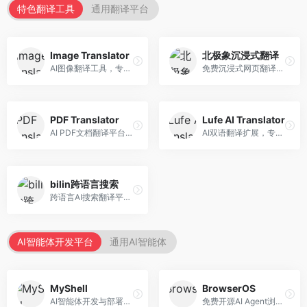
特色翻译工具
通用翻译平台
Image Translator
北极象沉浸式翻译
AI图像翻译工具，专注于图片文字翻译。面向设计师和电商从业者，提供图片文字识别、翻译、替换等服务，图像翻译效果好。
免费沉浸式网页翻译工具，专注于阅读体验。面向普通用户，提供网页双语翻译、文档翻译等服务，免费使用，翻译质量高。
PDF Translator
Lufe AI Translator
AI PDF文档翻译平台，专注于文档本地化。面向商务人士，提供PDF翻译、格式保留、批量处理等服务，文档翻译专业。
AI双语翻译扩展，专注于浏览器翻译场景。面向外语内容阅读者，提供网页双语翻译、划词翻译等服务，浏览器集成便捷。
bilin跨语言搜索
跨语言AI搜索翻译平台，专注于信息获取。面向研究者和内容创作者，提供跨语言搜索、内容翻译、信息整合等服务，跨语言检索能力强。
AI智能体开发平台
通用AI智能体
MyShell
BrowserOS
AI智能体开发与部署平台，专注于语音交互智能体。面向开发者，提供语音智能体创建、部署服务、社区分享等功能，语音交互能力强。
免费开源AI Agent浏览器，专注于浏览器自动化。面向开发者，提供浏览器控制、任务自动化、API接口等服务，开源免费。