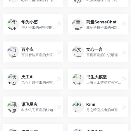
华为小艺
商量SenseChat
华为推出的AI智能助手网页端，深度整合鸿蒙生态和华为云服务。面向华为设备用户，支持语音交互、智能问答、设备控制等功能，与华为硬件生态无缝衔接。
商汤科技推出的AI对话平台，结合计算机视觉和自然语言处理技术。面向企业用户和开发者，支持多模态交互，视觉理解能力强，适合智能客服和内容创作场景。
百小应
文心一言
百川智能研发的大语言模型助手，专注于中文理解和生成。面向中文用户，提供知识问答、文本创作、代码辅助等服务，模型参数规模大，中文表达流畅自然。
百度研发的知识增强大语言模型，深度融合百度知识图谱和搜索能力。面向中文用户，提供知识问答、文本创作、逻辑推理等服务，中文语境理解准确，知识覆盖面广。
天工AI
书生大模型
昆仑万维推出的AI智能助手，集成搜索、对话、创作等多种能力。面向普通用户和内容创作者，支持联网搜索、文本生成、图像理解等功能，响应速度快，免费使用。
上海人工智能实验室研发的开源大模型系列，支持多尺度和多模态。面向研究机构和开发者，开源生态完善，学术研究背景深厚，适合科研和定制开发。
讯飞星火
Kimi
科大讯飞研发的认知智能大模型，深度融合语音识别和自然语言处理技术。面向企业用户和教育领域，提供语音交互、文档处理、代码生成等服务，中文语音识别准确率高。
月之暗面推出的AI智能助手，核心优势在于超长文本处理能力，支持20万字以上文档分析。面向学术研究者、职场人士和内容创作者，提供文档解读、PPT生成、联网搜索等综合服务。