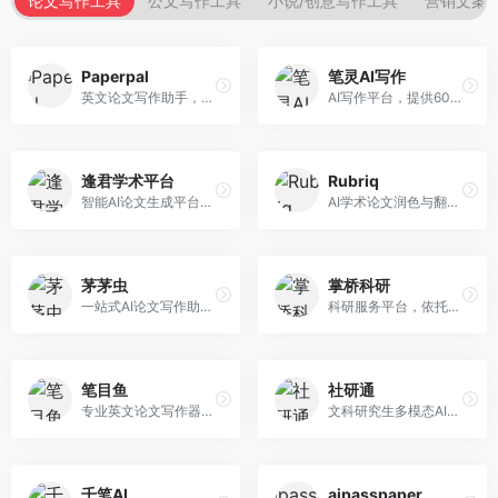
论文写作工具
公文写作工具
小说/创意写作工具
营销文案
Paperpal
笔灵AI写作
英文论文写作助手，专注于学术英语润色。面向需要发表国际期刊的研究者，提供语法检查、学术表达优化、格式规范等服务，英语表达地道专业。
AI写作平台，提供600+写作模板。面向学生、职场人士和内容创作者，支持论文、公文、营销文案等多种文体，模板丰富，一键生成，写作效率大幅提升。
逢君学术平台
Rubriq
智能AI论文生成平台，支持查重检测。面向高校学生和研究人员，提供论文选题、内容生成、查重修改等一站式服务，学术写作流程完整。
AI学术论文润色与翻译平台。面向国际期刊投稿者，提供论文润色、翻译、格式调整等服务，支持多语言，学术表达专业规范。
茅茅虫
掌桥科研
一站式AI论文写作助手，覆盖学术写作全场景。面向高校学生和科研人员，提供开题报告、文献综述、论文正文等写作服务，支持多学科多类型论文，操作简便。
科研服务平台，依托3亿+真实文献数据库。面向学术研究者和学生，提供文献检索、论文写作、科研数据分析等服务，文献资源丰富，学术支持专业。
笔目鱼
社研通
专业英文论文写作器，支持学术论文全流程。面向留学生和国际期刊投稿者，提供英文论文撰写、润色、格式调整等服务，学术英语表达规范。
文科研究生多模态AI学术写作平台。面向文科研究生和社科研究者，提供文献综述、理论分析、定性研究辅助等服务，文科研究方法论支持完善。
千笔AI
aipasspaper