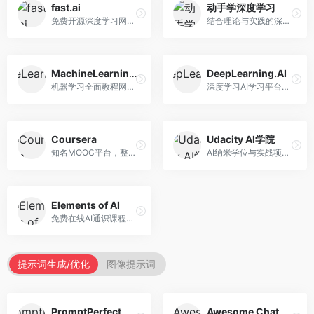
fast.ai
动手学深度学习
免费开源深度学习网站，专注于实用AI教学。面向开发者，提供免费深度学习课程、实战项目、代码库等资源，学习门槛低。
结合理论与实践的深度学习教材，专注于代码驱动学习。面向学生和开发者，提供深度学习理论、代码实现、练习题等资源，学习体验好。
MachineLearningMastery
DeepLearning.AI
机器学习全面教程网站，专注于实用技能教学。面向开发者，提供机器学习算法、Python实现、项目实战等教程，实用性强。
深度学习AI学习平台，由吴恩达创立。面向AI学习者，提供深度学习专项课程、AI新闻、技术社区等资源，课程质量权威。
Coursera
Udacity AI学院
知名MOOC平台，整合全球顶尖大学课程资源。面向学习者，提供AI、机器学习、深度学习等课程，证书认可度高，课程质量专业。
AI纳米学位与实战项目平台，专注于职业导向学习。面向AI从业者，提供机器学习、深度学习、计算机视觉等纳米学位，项目实战性强。
Elements of AI
免费在线AI通识课程，专注于AI基础知识普及。面向普通大众，提供AI概念、原理、应用等入门知识，语言通俗易懂。
提示词生成/优化
图像提示词
PromptPerfect
Awesome ChatGPT Prompts