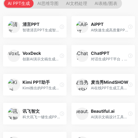
AI PPT生成
AI思维导图
AI文档处理
AI表格/图表
清言PPT
AiPPT
智谱清言PPT生成智能体，基于GLM大模型。面向智谱用户，支持对话生成PPT、内容优化等服务，与智谱生态深度整合。
AI快速生成高质量PPT平台，支持主题定制。面向职场人士和学生，提供一键生成、模板选择、内容优化等服务，PPT制作速度快，设计质量高。
VoxDeck
ChatPPT
创新AI演示文稿生成工具，支持语音交互创作。面向职场人士，支持语音输入、PPT生成、内容优化等功能，语音创作体验便捷。
对话生成PPT平台，支持自然语言交互创作。面向职场人士和教育工作者，通过对话方式完成PPT制作，交互体验友好，创作过程直观。
Kimi PPT助手
麦当秀MindSHOW
Kimi推出的PPT生成智能体，整合长文本处理能力。面向职场人士和学生，支持文档解析、PPT生成、内容优化等服务，与Kimi生态深度整合。
AI在线PPT生成工具，支持思维导图转PPT。面向职场人士，提供思维导图导入、PPT生成、模板选择等服务，思维导图转PPT效率高。
讯飞智文
Beautiful.ai
科大讯飞一键生成PPT和Word工具，整合语音技术。面向职场人士，支持语音输入、文档生成、格式调整等功能，办公效率显著提升。
AI演示文稿设计工具，专注于自动化设计排版。面向职场人士，提供智能排版、模板选择、设计优化等服务，设计美观度高。