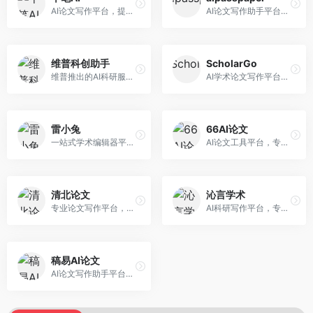
AI论文写作平台，提供无限改稿服务。面向高校学生和学术研究者，支持论文选题、大纲生成、内容撰写、查重修改等全流程服务，改稿次数不限，服务质量有保障。
AI论文写作助手平台，提供智能化的学术写作支持。面向大学生和研究人员，支持多种学科论文生成，提供参考文献管理和格式规范服务，写作效率高。
维普科创助手
ScholarGo
维普推出的AI科研服务平台，整合学术资源与智能写作。面向科研人员和高校师生，提供文献检索、论文写作、查重检测等一站式服务，学术资源权威可靠。
AI学术论文写作平台，专注于理工科领域的逻辑构建。面向理工科研究生和科研工作者，提供公式编辑、数据分析、论文结构优化等服务，理工科写作逻辑严谨。
雷小兔
66AI论文
一站式学术编辑器平台，覆盖论文写作全流程。面向高校学生和科研人员，提供选题分析、文献检索、论文生成、查重降重等服务，操作流程清晰，学术写作效率显著提升。
AI论文工具平台，专注于高质量低查重论文生成。面向大学生和研究生，提供论文写作、降重修改等服务，生成内容原创度高，查重率低。
清北论文
沁言学术
专业论文写作平台，依托高校学术资源。面向本科生和研究生，提供论文指导、写作辅助、查重检测等服务，学术规范性强，适合追求高质量论文的用户。
AI科研写作平台，专注于学术研究辅助。面向研究生和科研工作者，提供文献分析、研究方法指导、论文撰写等服务，学术资源丰富，研究支持全面。
稿易AI论文
AI论文写作助手平台，提供智能化学术写作支持。面向高校学生，支持多种论文类型生成，提供参考文献管理和格式规范服务，操作流程简单。