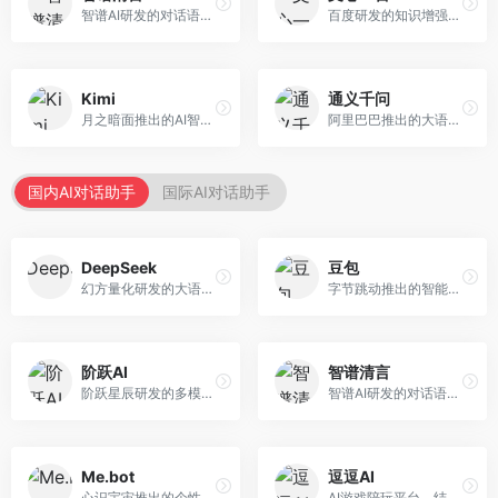
智谱AI研发的对话语言模型，支持中英双语交互。面向中文用户和开发者，提供知识问答、代码编写、文档解读等服务，开源生态完善，学术研究背景深厚。
百度研发的知识增强大语言模型，深度融合百度知识图谱和搜索能力。面向中文用户，提供知识问答、文本创作、逻辑推理等服务，中文语境理解准确，知识覆盖面广。
Kimi
通义千问
月之暗面推出的AI智能助手，核心优势在于超长文本处理能力，支持20万字以上文档分析。面向学术研究者、职场人士和内容创作者，提供文档解读、PPT生成、联网搜索等综合服务。
阿里巴巴推出的大语言模型平台，提供对话问答、文档处理、图像理解、代码编写等全方位AI服务。面向企业用户和个人开发者，集成阿里云生态，支持多模态交互，企业级安全保障。
国内AI对话助手
国际AI对话助手
DeepSeek
豆包
幻方量化研发的大语言模型平台，专注于深度推理和代码生成能力。面向开发者、研究人员和技术爱好者，提供强大的逻辑推理和数学计算功能，开源生态完善，API接口友好。
字节跳动推出的智能对话助手平台，提供文本创作、知识问答、英语学习等多种AI服务。面向普通用户和内容创作者，支持多轮对话和文件解析，免费使用，响应速度快，中文理解能力强。
阶跃AI
智谱清言
阶跃星辰研发的多模态大模型平台，支持文本、图像、视频的综合理解与生成。面向创作者和企业客户，提供内容创作、智能分析等服务，多模态能力突出。
智谱AI研发的对话语言模型，支持中英双语交互。面向中文用户和开发者，提供知识问答、代码编写、文档解读等服务，开源生态完善，学术研究背景深厚。
Me.bot
逗逗AI
心识宇宙推出的个性化AI伴侣，专注于情感交互和个人助理服务。面向个人用户，支持日程管理、情感陪伴、知识问答等功能，交互体验人性化。
AI游戏陪玩平台，结合游戏理解和自然语言交互技术。面向游戏玩家，提供游戏攻略、陪玩互动、社交聊天等服务，游戏知识丰富，互动体验有趣。