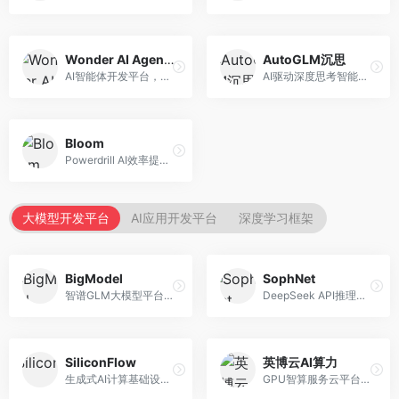
Wonder AI Agents
AutoGLM沉思
AI智能体开发平台，专注于低代码智能体创建。面向开发者，提供可视化开发、模板库、部署服务等功能，开发门槛低。
AI驱动深度思考智能体，专注于复杂推理任务。面向高级用户，提供深度分析、逻辑推理、决策支持等服务，推理能力强。
Bloom
Powerdrill AI效率提升平台，专注于企业智能化。面向企业用户，提供智能体创建、流程自动化、数据分析等服务，企业效率提升显著。
大模型开发平台
AI应用开发平台
深度学习框架
BigModel
SophNet
智谱GLM大模型平台，提供API调用与模型服务。面向开发者和企业用户，提供GLM系列模型API、微调服务、应用开发工具等，开源生态完善。
DeepSeek API推理平台，专注于DeepSeek模型服务。面向开发者，提供DeepSeek模型API、高性能推理、低成本服务，推理效率高。
SiliconFlow
英博云AI算力
生成式AI计算基础设施平台，专注于模型推理服务。面向开发者和企业，提供多模型API、高性能推理、成本优化等服务，推理性价比高。
GPU智算服务云平台，专注于AI算力租赁。面向AI研究者和企业，提供GPU租赁、模型训练、推理服务等，算力资源丰富。