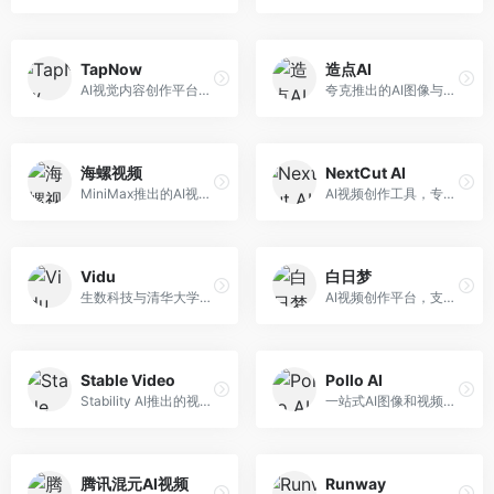
TapNow
造点AI
AI视觉内容创作平台，整合图像与视频生成能力。面向内容创作者，提供文生图、文生视频、智能编辑等服务，创作工具丰富，一站式体验便捷。
夸克推出的AI图像与视频创作平台。面向普通用户和内容创作者，提供文生图、文生视频等功能，操作简便，与夸克生态深度整合。
海螺视频
NextCut AI
MiniMax推出的AI视频生成工具，支持高质量视频创作。面向内容创作者，提供文生视频、视频编辑等功能，生成速度快，视频效果自然流畅。
AI视频创作工具，专注于智能剪辑和视频生成。面向视频创作者，提供智能剪辑、视频生成、特效添加等功能，剪辑效率高，适合快节奏内容生产。
Vidu
白日梦
生数科技与清华大学联合研发的AI视频生成大模型。面向视频创作者和内容生产者，支持文生视频、图生视频，视频质量高，物理运动理解准确，国产视频生成领先工具。
AI视频创作平台，支持生成长达50分钟的长视频内容。面向长视频创作者和内容生产者，支持故事视频生成、视频编辑等功能，适合叙事性内容创作。
Stable Video
Pollo AI
Stability AI推出的视频生成模型，开源可部署。面向开发者和专业创作者，支持视频生成、视频编辑等功能，开源生态完善，定制化程度高。
一站式AI图像和视频创作平台，整合多种生成工具。面向内容创作者，提供文生图、文生视频、视频编辑等服务，创作工具全面，一站式体验便捷。
腾讯混元AI视频
Runway