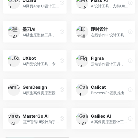
Uizard
Pixso AI
AI网页App UI设计工具，专注于快速界面生成。面向产品经理和设计师，提供线框图转UI、界面生成、设计优化等服务，设计速度快。
AI设计工具，支持UI/UX设计全流程。面向设计师和产品团队，提供界面生成、设计优化、协作评审等服务，国产替代方案，团队协作便捷。
墨刀AI
即时设计
AI秒生原型稿工具，专注于快速原型设计。面向产品经理和设计师，提供原型生成、交互设计、团队协作等服务，原型制作效率高。
在线协作UI设计工具，整合AI设计功能。面向设计师和产品团队，提供界面设计、原型制作、设计资源库等服务，国产协作设计平台。
UXbot
Figma
AI产品设计工具，专注于用户体验优化。面向UX设计师，提供用户研究、设计建议、可用性测试等服务，UX设计支持完善。
云端协作设计工具，整合AI设计辅助功能。面向UI/UX设计师和产品团队，提供界面设计、原型制作、团队协作等服务，协作功能强大，是UI设计领域的标杆产品。
GemDesign
Calicat
AI原生高保真原型设计工具，专注于智能设计生成。面向设计师，提供界面生成、设计优化、原型制作等服务，设计自动化程度高。
ProcessOn团队推出的产设研协作平台，整合设计与协作功能。面向产品团队，提供设计协作、文档管理、团队沟通等服务，产研协作便捷。
MasterGo AI
Galileo AI
国产智能UI设计助手，专注于界面设计自动化。面向UI设计师，提供界面生成、组件设计、设计系统构建等服务，中文用户适配性好。
AI高保真原型设计工具，专注于UI界面生成。面向设计师和产品团队，提供界面生成、交互设计、设计优化等服务，界面质量高。