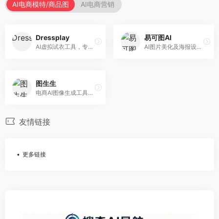
AI电商模特/商品图
AI电商营销
Dressplay
易可图AI
AI虚拟试衣工具，专注于服装电商体验。面向服装电商，提供虚拟试穿、尺码推荐、穿搭建议等服务，试衣体验真实。
AI图片美化及海报设计平台，专注于电商视觉设计。面向电商卖家，提供图片美化、海报设计、营销素材等服务，设计效率高。
图生生
电商AI图像生成工具，专注于商品图创作。面向电商卖家，提供商品图生成、背景替换、批量处理等服务，商品图质量高。
友情链接
更多链接