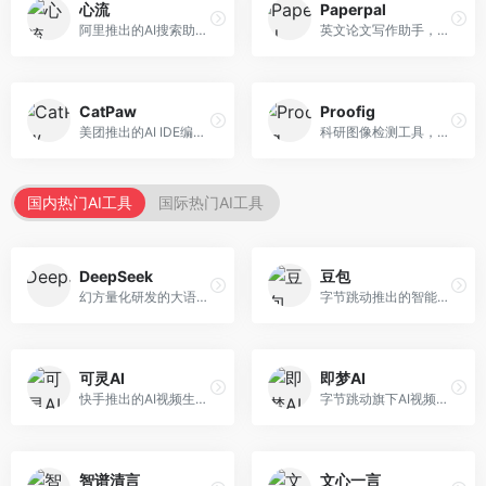
心流
Paperpal
阿里推出的AI搜索助手，专注于智能信息获取。面向普通用户，提供智能搜索、内容整理、知识问答等服务，与阿里生态深度整合。
英文论文写作助手，专注于学术英语润色。面向需要发表国际期刊的研究者，提供语法检查、学术表达优化、格式规范等服务，英语表达地道专业。
CatPaw
Proofig
美团推出的AI IDE编程工具，专注于本地开发生态。面向开发者，提供智能代码补全、代码生成、项目管理等服务，本地开发体验好。
科研图像检测工具，专注于学术图像完整性验证。面向科研人员，提供图像检测、重复分析、报告生成等服务，学术检测专业。
国内热门AI工具
国际热门AI工具
DeepSeek
豆包
幻方量化研发的大语言模型平台，专注于深度推理和代码生成能力。面向开发者、研究人员和技术爱好者，提供强大的逻辑推理和数学计算功能，开源生态完善，API接口友好。
字节跳动推出的智能对话助手平台，提供文本创作、知识问答、英语学习等多种AI服务。面向普通用户和内容创作者，支持多轮对话和文件解析，免费使用，响应速度快，中文理解能力强。
可灵AI
即梦AI
快手推出的AI视频生成平台，支持文生视频和图生视频，可生成长达2分钟的高质量视频内容。面向短视频创作者和营销人员，操作简便，生成效果逼真，适合商业推广和创意表达。
字节跳动旗下AI视频创作平台，支持多模态内容生成。面向内容创作者和营销人员，提供文生视频、图生视频、智能剪辑等功能，中文理解能力强，创作效率高。
智谱清言
文心一言