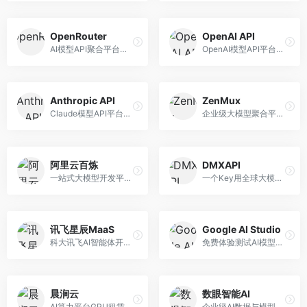
OpenRouter
OpenAI API
AI模型API聚合平台，整合多种主流大模型。面向开发者，提供统一API接口、模型对比、成本优化等服务，模型选择灵活。
OpenAI模型API平台，提供GPT系列模型服务。面向开发者，提供模型API、微调服务、Assistants API等，是AI开发领域的基础设施。
Anthropic API
ZenMux
Claude模型API平台，专注于安全可靠的AI服务。面向开发者，提供Claude系列模型API、安全特性、企业级服务等，API质量高。
企业级大模型聚合平台，专注于企业AI服务。面向企业用户，提供多模型管理、安全合规、成本优化等服务，企业级功能完善。
阿里云百炼
DMXAPI
一站式大模型开发平台，深度整合阿里云服务。面向企业开发者和AI团队，提供模型训练、微调、部署、应用开发等全流程服务，企业级功能完善。
一个Key用全球大模型的聚合平台。面向开发者，提供多模型统一API、简化接入、成本控制等服务，接入便捷。
讯飞星辰MaaS
Google AI Studio
科大讯飞AI智能体开发平台，专注于企业级模型服务。面向企业用户，提供模型调用、智能体创建、行业解决方案等服务，中文能力突出。
免费体验测试AI模型的平台，深度整合Google生态。面向开发者和研究者，提供Gemini模型体验、API密钥管理、提示词测试等服务，免费使用。
晨涧云
数眼智能AI
AI算力平台GPU租赁服务，专注于弹性算力。面向开发者和研究者，提供GPU租赁、弹性调度、成本优化等服务，算力灵活。
企业级AI数据与模型服务平台，专注于数据驱动AI。面向企业用户，提供数据管理、模型训练、部署服务等，数据治理能力强。