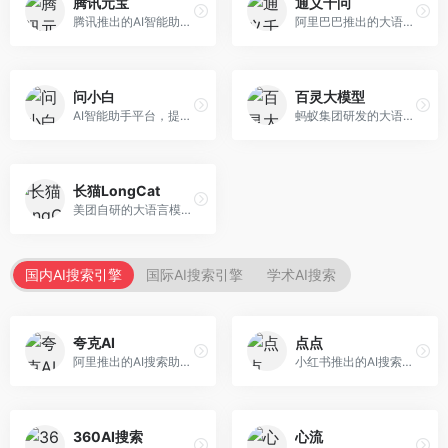
腾讯元宝
通义千问
腾讯推出的AI智能助手，整合微信生态和腾讯云服务。面向普通用户和企业客户，支持文档解析、图像理解、联网搜索等功能，与腾讯产品无缝衔接，办公协作便捷。
阿里巴巴推出的大语言模型平台，提供对话问答、文档处理、图像理解、代码编写等全方位AI服务。面向企业用户和个人开发者，集成阿里云生态，支持多模态交互，企业级安全保障。
问小白
百灵大模型
AI智能助手平台，提供知识问答、文本创作、文档处理等服务。面向普通用户和职场人士，操作简便，响应速度快，支持多场景应用。
蚂蚁集团研发的大语言模型平台，专注于金融科技和企业服务。面向金融机构和企业客户，提供智能客服、风险分析、文档处理等服务，金融场景理解深入。
长猫LongCat
美团自研的大语言模型对话平台，专注于本地生活服务场景。面向美团生态用户，提供智能推荐、服务问答等功能，本地生活知识覆盖全面。
国内AI搜索引擎
国际AI搜索引擎
学术AI搜索
夸克AI
点点
阿里推出的AI搜索助手，整合搜索与AI功能。面向年轻用户，提供智能搜索、文档处理、学习辅助等服务，与夸克生态深度整合。
小红书推出的AI搜索应用，专注于生活方式内容搜索。面向小红书用户，提供生活攻略、消费决策、内容推荐等服务，生活方式内容丰富。
360AI搜索
心流