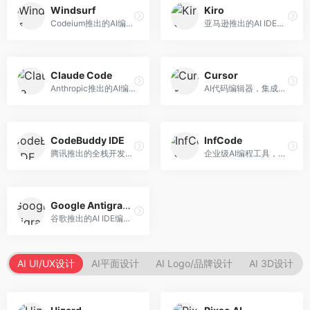
Windsurf
Kiro
Codeium推出的AI编程工具，专注于代码智能辅助。面向开发者，提供代码补全、代码生成、代码解释等服务，多语言支持完善。
亚马逊推出的AI IDE，深度整合AWS云服务。面向AWS开发者，提供代码生成、云服务集成、部署自动化等服务，与AWS生态无缝衔接。
Claude Code
Cursor
Anthropic推出的AI编程工具，基于Claude模型。面向开发者，提供代码生成、代码审查、调试辅助等服务，代码质量高，推理能力强。
AI代码编辑器，集成GPT-4模型，专注于智能编程辅助。面向开发者，提供代码生成、代码解释、错误修复等服务，编程体验流畅，开发效率高。
CodeBuddy IDE
InfCode
腾讯推出的全栈开发AI IDE，整合腾讯云服务。面向开发者，提供代码生成、调试辅助、部署服务等功能，与腾讯云生态深度整合。
企业级AI编程工具，专注于团队协作开发。面向企业开发团队，提供代码生成、代码审查、团队协作等服务，企业级功能完善。
Google Antigravity
谷歌推出的AI IDE编程智能体，整合Google Cloud服务。面向谷歌生态开发者，提供智能编程辅助、云服务集成等功能。
AI UI/UX设计
AI平面设计
AI Logo/品牌设计
AI 3D设计