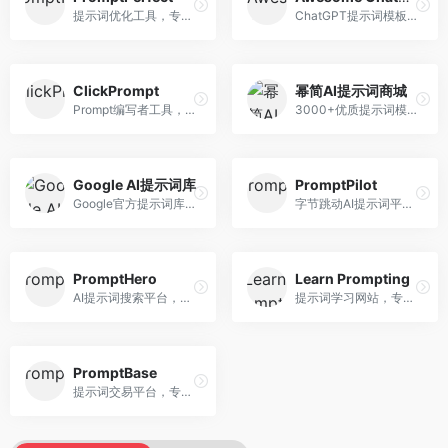
提示词优化工具，专注于提示词质量提升。面向AI用户，提供提示词优化、效果测试、版本对比等服务，提示词优化专业。
ChatGPT提示词模板库，专注于实用提示词收集。面向ChatGPT用户，提供提示词模板、使用场景、效果展示等资源，模板实用性强。
ClickPrompt
幂简AI提示词商城
Prompt编写者工具，专注于提示词创作辅助。面向提示词创作者，提供提示词编辑、测试、分享等服务，创作工具完善。
3000+优质提示词模板平台，专注于中文提示词。面向中文AI用户，提供提示词模板、分类检索、一键使用等服务，中文提示词丰富。
Google AI提示词库
PromptPilot
Google官方提示词库，专注于Gemini模型优化。面向开发者，提供官方提示词指南、最佳实践、示例代码等资源，权威性强。
字节跳动AI提示词平台，专注于提示词优化与管理。面向AI用户，提供提示词优化、效果测试、团队协作等服务，企业级功能完善。
PromptHero
Learn Prompting
AI提示词搜索平台，整合多种AI工具提示词资源。面向AI创作者，提供提示词搜索、模板库、社区分享等服务，提示词资源丰富。
提示词学习网站，专注于提示词工程教育。面向AI学习者，提供提示词教程、最佳实践、案例研究等资源，教学内容系统。
PromptBase
提示词交易平台，专注于高质量提示词买卖。面向AI创作者，提供提示词交易、模板购买、创作者收益等服务，提示词质量高。