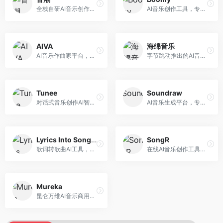
全栈自研AI音乐创作平台，支持从创作到发布的完整流程。面向独立音乐人和音乐工作室，提供作词作曲、编曲混音、音乐发布等服务，创作工具专业。
AI音乐创作工具，专注于快速音乐生成与发布。面向音乐爱好者和业余创作者，支持一键生成原创音乐，可直接发布到音乐平台，创作门槛低。
AIVA
海绵音乐
AI音乐作曲家平台，专注于古典和影视配乐创作。面向影视制作人和游戏开发者，提供原创音乐生成、配乐定制等服务，音乐风格专业，适合影视游戏配乐。
字节跳动推出的AI音乐创作平台，支持多风格音乐生成。面向内容创作者和音乐爱好者，提供歌词创作、旋律生成、编曲制作等服务，创作效率高，适合短视频配乐。
Tunee
Soundraw
对话式音乐创作AI智能体，支持自然语言交互创作。面向音乐爱好者，通过对话方式完成音乐创作，交互体验友好，创作过程直观。
AI音乐生成平台，专注于免版税音乐创作。面向视频创作者和内容制作者，提供背景音乐生成、音乐定制等服务，音乐版权清晰，适合视频配乐场景。
Lyrics Into Song AI
SongR
歌词转歌曲AI工具，支持将歌词转化为完整歌曲。面向歌词创作者和音乐爱好者，提供歌词谱曲、编曲制作等服务，歌词音乐化效率高。
在线AI音乐创作工具，支持歌词与旋律一体化生成。面向内容创作者和音乐爱好者，提供歌词创作、旋律生成、音乐制作等服务，操作简便，创作速度快。
Mureka
昆仑万维AI音乐商用创作平台，专注于商业音乐授权。面向企业和商业用户，提供版权音乐生成、商用授权等服务，音乐版权清晰，商业应用安全。