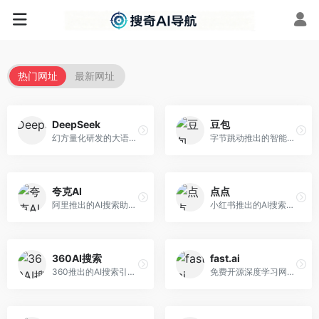
热门网址
最新网址
DeepSeek
豆包
幻方量化研发的大语言模型平台，专注于深度推理和代码生成能力。面向开发者、研究人员和技术爱好者，提供强大的逻辑推理和数学计算功能，开源生态完善，API接口友好。
字节跳动推出的智能对话助手平台，提供文本创作、知识问答、英语学习等多种AI服务。面向普通用户和内容创作者，支持多轮对话和文件解析，免费使用，响应速度快，中文理解能力强。
夸克AI
点点
阿里推出的AI搜索助手，整合搜索与AI功能。面向年轻用户，提供智能搜索、文档处理、学习辅助等服务，与夸克生态深度整合。
小红书推出的AI搜索应用，专注于生活方式内容搜索。面向小红书用户，提供生活攻略、消费决策、内容推荐等服务，生活方式内容丰富。
360AI搜索
fast.ai
360推出的AI搜索引擎，专注于安全智能搜索。面向普通用户，提供智能问答、网页搜索、内容整理等服务，安全防护能力强。
免费开源深度学习网站，专注于实用AI教学。面向开发者，提供免费深度学习课程、实战项目、代码库等资源，学习门槛低。