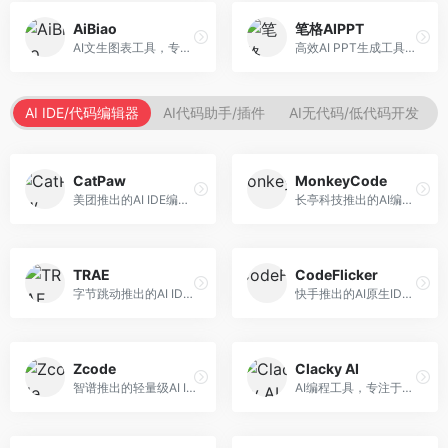
AiBiao
笔格AIPPT
AI文生图表工具，专注于数据可视化展示。面向数据分析师和职场人士，提供图表生成、数据可视化、PPT嵌入等服务，数据展示专业。
高效AI PPT生成工具，专注于演示文稿智能创作。面向职场人士，支持主题输入、内容生成、设计美化等功能，PPT制作效率高。
AI IDE/代码编辑器
AI代码助手/插件
AI无代码/低代码开发
CatPaw
MonkeyCode
美团推出的AI IDE编程工具，专注于本地开发生态。面向开发者，提供智能代码补全、代码生成、项目管理等服务，本地开发体验好。
长亭科技推出的AI编程助手，专注于安全开发。面向开发者，提供代码生成、安全检测、漏洞修复等服务，安全开发能力强。
TRAE
CodeFlicker
字节跳动推出的AI IDE编程工具，深度集成大模型能力。面向开发者，提供智能代码补全、代码解释、重构优化等服务，编程效率显著提升。
快手推出的AI原生IDE，专注于短视频相关开发。面向快手生态开发者，提供代码生成、调试辅助等服务，与快手开发生态深度整合。
Zcode
Clacky AI
智谱推出的轻量级AI IDE，基于GLM模型。面向开发者，提供智能代码补全、代码生成、错误检测等服务，中文编程支持好。
AI编程工具，专注于代码智能生成与优化。面向开发者，提供代码生成、代码重构、错误修复等服务，编程效率高。