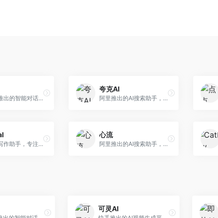
夸克AI
字节跳动推出的智能对话助手平台，提供文本创作、知识问答、英语学习等多种AI服务。面向普通用户和内容创作者，支持多轮对话和文件解析，免费使用，响应速度快，中文理解能力强。
阿里推出的AI搜索助手，整合搜索与AI功能。面向年轻用户，提供智能搜索、文档处理、学习辅助等服务，与夸克生态深度整合。
al
心流
英文论文写作助手，专注于学术英语润色。面向需要发表国际期刊的研究者，提供语法检查、学术表达优化、格式规范等服务，英语表达地道专业。
阿里推出的AI搜索助手，专注于智能信息获取。面向普通用户，提供智能搜索、内容整理、知识问答等服务，与阿里生态深度整合。
可灵AI
字节跳动推出的智能对话助手平台，提供文本创作、知识问答、英语学习等多种AI服务。面向普通用户和内容创作者，支持多轮对话和文件解析，免费使用，响应速度快，中文理解能力强。
快手推出的AI视频生成平台，支持文生视频和图生视频，可生成长达2分钟的高质量视频内容。面向短视频创作者和营销人员，操作简便，生成效果逼真，适合商业推广和创意表达。