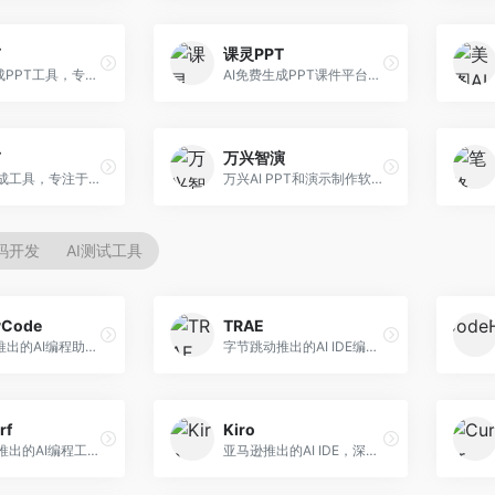
T
课灵PPT
AI一键生成PPT工具，专注于快速演示文稿制作。面向职场人士，支持主题输入、内容生成、模板套用等功能，PPT生成速度快，适合紧急制作场景。
AI免费生成PPT课件平台，专注于教育场景。面向教师和教育工作者，提供课件生成、教学设计、模板选择等服务，教育适配性强。
T
万兴智演
AI PPT生成工具，专注于演示文稿智能创作。面向职场人士，支持主题输入、内容生成、设计美化等功能，PPT制作效率高。
万兴AI PPT和演示制作软件，整合视频演示功能。面向职场人士和教育工作者，提供PPT生成、演示录制、视频制作等服务，演示功能完善。
代码开发
AI测试工具
yCode
TRAE
长亭科技推出的AI编程助手，专注于安全开发。面向开发者，提供代码生成、安全检测、漏洞修复等服务，安全开发能力强。
字节跳动推出的AI IDE编程工具，深度集成大模型能力。面向开发者，提供智能代码补全、代码解释、重构优化等服务，编程效率显著提升。
rf
Kiro
Codeium推出的AI编程工具，专注于代码智能辅助。面向开发者，提供代码补全、代码生成、代码解释等服务，多语言支持完善。
亚马逊推出的AI IDE，深度整合AWS云服务。面向AWS开发者，提供代码生成、云服务集成、部署自动化等服务，与AWS生态无缝衔接。