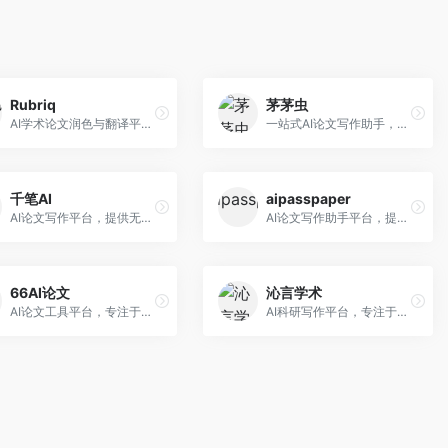
Rubriq
茅茅虫
AI学术论文润色与翻译平台。面向国际期刊投稿者，提供论文润色、翻译、格式调整等服务，支持多语言，学术表达专业规范。
一站式AI论文写作助手，覆盖学术写作全场景。面向高校学生和科研人员，提供开题报告、文献综述、论文正文等写作服务，支持多学科多类型论文，操作简便。
千笔AI
aipasspaper
AI论文写作平台，提供无限改稿服务。面向高校学生和学术研究者，支持论文选题、大纲生成、内容撰写、查重修改等全流程服务，改稿次数不限，服务质量有保障。
AI论文写作助手平台，提供智能化的学术写作支持。面向大学生和研究人员，支持多种学科论文生成，提供参考文献管理和格式规范服务，写作效率高。
66AI论文
沁言学术
AI论文工具平台，专注于高质量低查重论文生成。面向大学生和研究生，提供论文写作、降重修改等服务，生成内容原创度高，查重率低。
AI科研写作平台，专注于学术研究辅助。面向研究生和科研工作者，提供文献分析、研究方法指导、论文撰写等服务，学术资源丰富，研究支持全面。