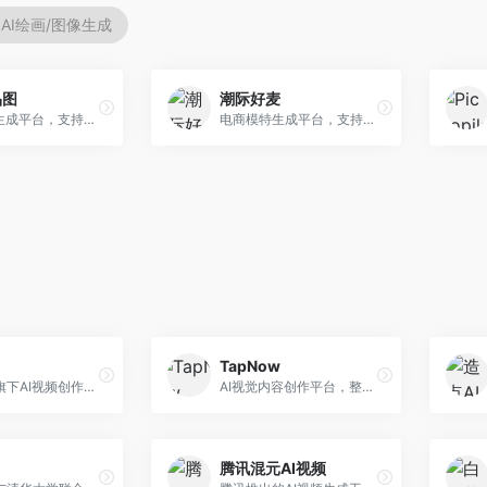
AI绘画/图像生成
品图
潮际好麦
AI商品图生成平台，支持模特换装和场景生成。面向电商卖家，提供商品上身效果展示、场景化商品图生成等服务，电商营销效果显著。
电商模特生成平台，支持AI虚拟模特创作。面向服装和配饰电商，提供模特试穿、商品展示、营销素材生成等服务，模特形象可定制。
TapNow
字节跳动旗下AI视频创作平台，支持多模态内容生成。面向内容创作者和营销人员，提供文生视频、图生视频、智能剪辑等功能，中文理解能力强，创作效率高。
AI视觉内容创作平台，整合图像与视频生成能力。面向内容创作者，提供文生图、文生视频、智能编辑等服务，创作工具丰富，一站式体验便捷。
腾讯混元AI视频