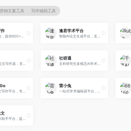
营销文案工具
写作辅助工具
写作
逢君学术平台
AI写作平台，提供600+写作模板。面向学生、职场人士和内容创作者，支持论文、公文、营销文案等多种文体，模板丰富，一键生成，写作效率大幅提升。
智能AI论文生成平台，支持查重检测。面向高校学生和研究人员，提供论文选题、内容生成、查重修改等一站式服务，学术写作流程完整。
社研通
专业英文论文写作器，支持学术论文全流程。面向留学生和国际期刊投稿者，提供英文论文撰写、润色、格式调整等服务，学术英语表达规范。
文科研究生多模态AI学术写作平台。面向文科研究生和社科研究者，提供文献综述、理论分析、定性研究辅助等服务，文科研究方法论支持完善。
rGo
雷小兔
AI学术论文写作平台，专注于理工科领域的逻辑构建。面向理工科研究生和科研工作者，提供公式编辑、数据分析、论文结构优化等服务，理工科写作逻辑严谨。
一站式学术编辑器平台，覆盖论文写作全流程。面向高校学生和科研人员，提供选题分析、文献检索、论文生成、查重降重等服务，操作流程清晰，学术写作效率显著提升。
论文
AI论文写作助手平台，提供智能化学术写作支持。面向高校学生，支持多种论文类型生成，提供参考文献管理和格式规范服务，操作流程简单。