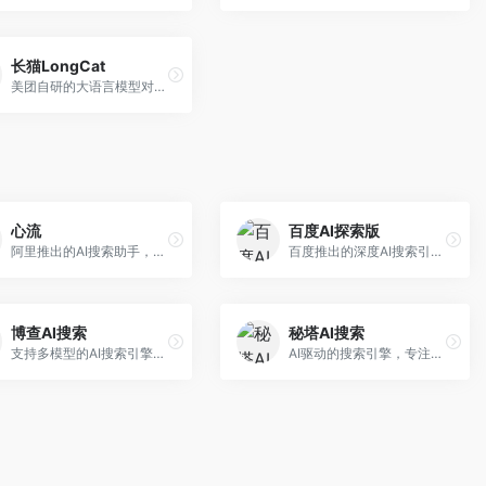
长猫LongCat
美团自研的大语言模型对话平台，专注于本地生活服务场景。面向美团生态用户，提供智能推荐、服务问答等功能，本地生活知识覆盖全面。
心流
百度AI探索版
阿里推出的AI搜索助手，专注于智能信息获取。面向普通用户，提供智能搜索、内容整理、知识问答等服务，与阿里生态深度整合。
百度推出的深度AI搜索引擎，整合百度知识图谱。面向中文用户，提供智能问答、知识探索、内容生成等服务，知识覆盖面广。
博查AI搜索
秘塔AI搜索
支持多模型的AI搜索引擎，整合多种大模型能力。面向AI爱好者，提供多模型搜索、答案对比、深度分析等服务，模型选择灵活。
AI驱动的搜索引擎，专注于无广告直达结果。面向研究者和信息获取需求者，提供深度搜索、来源标注、答案整理等服务，搜索结果干净准确，信息可信度高。