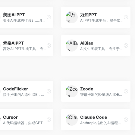
美图AI PPT
万知PPT
美图AI生成PPT设计工具，整合图像处理能力。面向设计师和职场人士，提供PPT生成、图片美化、设计优化等服务，视觉设计美观。
AI PPT生成平台，整合知识库与创作功能。面向职场人士，支持内容检索、PPT生成、设计优化等服务，知识整合能力强。
笔格AIPPT
AiBiao
高效AI PPT生成工具，专注于演示文稿智能创作。面向职场人士，支持主题输入、内容生成、设计美化等功能，PPT制作效率高。
AI文生图表工具，专注于数据可视化展示。面向数据分析师和职场人士，提供图表生成、数据可视化、PPT嵌入等服务，数据展示专业。
CodeFlicker
Zcode
快手推出的AI原生IDE，专注于短视频相关开发。面向快手生态开发者，提供代码生成、调试辅助等服务，与快手开发生态深度整合。
智谱推出的轻量级AI IDE，基于GLM模型。面向开发者，提供智能代码补全、代码生成、错误检测等服务，中文编程支持好。
Cursor
Claude Code
AI代码编辑器，集成GPT-4模型，专注于智能编程辅助。面向开发者，提供代码生成、代码解释、错误修复等服务，编程体验流畅，开发效率高。
Anthropic推出的AI编程工具，基于Claude模型。面向开发者，提供代码生成、代码审查、调试辅助等服务，代码质量高，推理能力强。