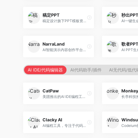
稿定PPT
秒出PP
稿定设计旗下PPT模板资源库，整合AI生成功能。面向设计师和职场人士，提供海量PPT模板、AI内容生成等服务，模板质量高。
NarraLand
歌者PP
AI智能演示内容创作平台，专注于叙事演示。面向内容创作者，提供故事创作、演示生成、动画设计等服务，演示内容生动有趣。
AI IDE/代码编辑器
AI代码助手/插件
AI无代码/低
CatPaw
Monke
美团推出的AI IDE编程工具，专注于本地开发生态。面向开发者，提供智能代码补全、代码生成、项目管理等服务，本地开发体验好。
Clacky AI
Windsu
AI编程工具，专注于代码智能生成与优化。面向开发者，提供代码生成、代码重构、错误修复等服务，编程效率高。