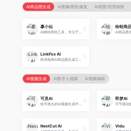
AI商品图生成
AI图像增强/修复
AI抠图/背景移除
摹小仙
绘蛙商
AI模特商拍工具，专注于服装电商。面向服装电商卖家，提供虚拟模特试穿、商品展示图生成等服务，模特形象多样，拍摄成本低。
LinkFox AI
跨境电商AI商品图生成工具。面向跨境电商卖家，支持多语言商品图生成、模特替换、场景优化等服务，适配海外电商平台需求。
AI视频生成
AI数字人视频
AI视频编辑
可灵AI
即梦AI
快手推出的AI视频生成平台，支持文生视频和图生视频，可生成长达2分钟的高质量视频内容。面向短视频创作者和营销人员，操作简便，生成效果逼真，适合商业推广和创意表达。
NextCut AI
Vidu