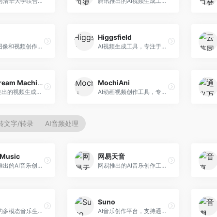
生数科技与清华大学联合研发的AI视频生成大模型。面向视频创作者和内容生产者，支持文生视频、图生视频，视频质量高，物理运动理解准确，国产视频生成领先工具。
腾讯推出的AI视频生成工具，基于混元大模型。面向腾讯生态用户和内容创作者，支持文生视频、视频编辑等功能，与腾讯产品生态深度整合。
Higgsfield
一站式AI图像和视频创作平台，整合多种生成工具。面向内容创作者，提供文生图、文生视频、视频编辑等服务，创作工具全面，一站式体验便捷。
AI视频生成工具，专注于高质量视频内容创作。面向视频创作者和营销人员，支持文生视频、视频编辑等功能，视频效果逼真，适合商业应用。
Luma Dream Machine
MochiAni
Luma AI推出的视频生成工具，专注于高质量视频创作。面向影视创作者和内容生产者，支持文生视频、图生视频，视频质量高，物理运动流畅自然。
AI动画视频创作工具，专注于动画内容生成。面向动画创作者和二次元内容生产者，支持动画风格视频生成，动画效果流畅，适合动漫内容创作。
转文字/转录
AI音频处理
Music
网易天音
昆仑万维推出的AI音乐创作平台，基于天工大模型。面向音乐创作者，支持歌词生成、旋律创作、音乐编曲等服务，中文音乐创作能力强。
网易推出的AI音乐创作工具，支持作词、作曲与编曲。面向音乐爱好者和独立音乐人，提供歌词生成、旋律创作、编曲制作等服务，与网易云音乐生态深度整合。
Suno
阿里推出的多模态音乐生成平台，整合音频与文本理解能力。面向内容创作者，支持歌词生成、旋律创作、音乐编辑等服务，与阿里生态深度整合。
AI音乐创作平台，支持通过文字描述生成完整歌曲，包含歌词、旋律和人声。面向音乐爱好者、内容创作者和独立音乐人，操作门槛低，创作速度快，支持多种音乐风格，为音乐创作带来全新可能。