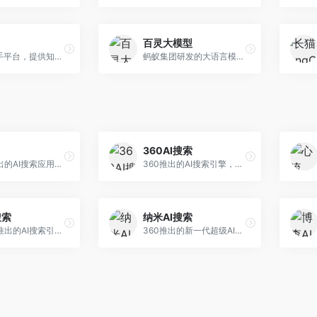
百灵大模型
AI智能助手平台，提供知识问答、文本创作、文档处理等服务。面向普通用户和职场人士，操作简便，响应速度快，支持多场景应用。
蚂蚁集团研发的大语言模型平台，专注于金融科技和企业服务。面向金融机构和企业客户，提供智能客服、风险分析、文档处理等服务，金融场景理解深入。
360AI搜索
小红书推出的AI搜索应用，专注于生活方式内容搜索。面向小红书用户，提供生活攻略、消费决策、内容推荐等服务，生活方式内容丰富。
360推出的AI搜索引擎，专注于安全智能搜索。面向普通用户，提供智能问答、网页搜索、内容整理等服务，安全防护能力强。
搜索
纳米AI搜索
昆仑万维推出的AI搜索引擎，整合大模型与搜索能力。面向普通用户，提供智能问答、深度搜索、内容整理等服务，中文搜索体验好。
360推出的新一代超级AI搜索，深度整合360搜索资源。面向普通用户，提供智能问答、多模态搜索、内容生成等服务，安全可靠。