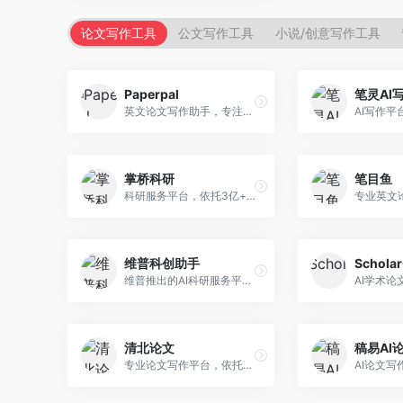
论文写作工具
公文写作工具
小说/创意写作工具
Paperpal
笔灵AI
英文论文写作助手，专注于学术英语润色。面向需要发表国际期刊的研究者，提供语法检查、学术表达优化、格式规范等服务，英语表达地道专业。
掌桥科研
笔目鱼
科研服务平台，依托3亿+真实文献数据库。面向学术研究者和学生，提供文献检索、论文写作、科研数据分析等服务，文献资源丰富，学术支持专业。
维普科创助手
Schola
维普推出的AI科研服务平台，整合学术资源与智能写作。面向科研人员和高校师生，提供文献检索、论文写作、查重检测等一站式服务，学术资源权威可靠。
清北论文
稿易AI
专业论文写作平台，依托高校学术资源。面向本科生和研究生，提供论文指导、写作辅助、查重检测等服务，学术规范性强，适合追求高质量论文的用户。