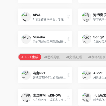
AIVA
海绵音
AI音乐作曲家平台，专注于古典和影视配乐创作。面向影视制作人和游戏开发者，提供原创音乐生成、配乐定制等服务，音乐风格专业，适合影视游戏配乐。
Mureka
SongR
昆仑万维AI音乐商用创作平台，专注于商业音乐授权。面向企业和商业用户，提供版权音乐生成、商用授权等服务，音乐版权清晰，商业应用安全。
AI PPT生成
AI思维导图
AI文档处理
AI表格/图表
清言PPT
AiPPT
智谱清言PPT生成智能体，基于GLM大模型。面向智谱用户，支持对话生成PPT、内容优化等服务，与智谱生态深度整合。
麦当秀MindSHOW
讯飞智
AI在线PPT生成工具，支持思维导图转PPT。面向职场人士，提供思维导图导入、PPT生成、模板选择等服务，思维导图转PPT效率高。