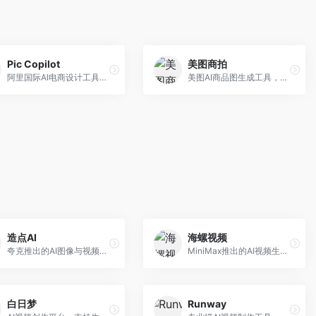
Pic Copilot
美图商拍
阿里国际AI电商设计工具，专注于跨境电商。面向跨境电商卖家，提供商品图优化、营销海报生成、多语言适配等服务，海外市场适配性强。
美图AI商品图生成工具，整合美图生态。面向电商卖家，提供商品图美化、模特替换、场景生成等服务，移动端操作便捷。
造点AI
海螺视频
夸克推出的AI图像与视频创作平台。面向普通用户和内容创作者，提供文生图、文生视频等功能，操作简便，与夸克生态深度整合。
MiniMax推出的AI视频生成工具，支持高质量视频创作。面向内容创作者，提供文生视频、视频编辑等功能，生成速度快，视频效果自然流畅。
白日梦
Runway