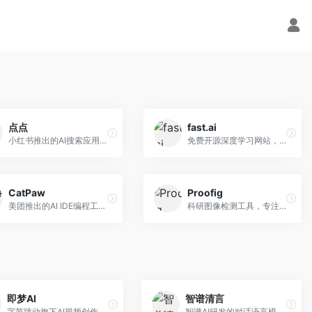
点点
fast.ai
小红书推出的AI搜索应用，专注于生活方式内容搜索。面向小红书用户，提供生活攻略、消费决策、内容推荐等服务，生活方式内容丰富。
免费开源深度学习网站，专注于实用AI教学。面向开发者，提供免费深度学习课程、实战项目、代码库等资源，学习门槛低。
CatPaw
Proofig
美团推出的AI IDE编程工具，专注于本地开发生态。面向开发者，提供智能代码补全、代码生成、项目管理等服务，本地开发体验好。
科研图像检测工具，专注于学术图像完整性验证。面向科研人员，提供图像检测、重复分析、报告生成等服务，学术检测专业。
即梦AI
智谱清言
字节跳动旗下AI视频创作平台，支持多模态内容生成。面向内容创作者和营销人员，提供文生视频、图生视频、智能剪辑等功能，中文理解能力强，创作效率高。
智谱AI研发的对话语言模型，支持中英双语交互。面向中文用户和开发者，提供知识问答、代码编写、文档解读等服务，开源生态完善，学术研究背景深厚。