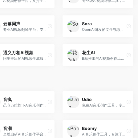
AI视频创作平台，支持生成长达50分钟的长视频内容。面向长视频创作者和内容生产者，支持故事视频生成、视频编辑等功能，适合叙事性内容创作。
专业级AI视频制作工具，支持视频生成与编辑。面向影视制作人和创意工作者，提供文生视频、视频编辑、绿幕抠像等专业功能，视频处理能力强，适合专业创作场景。
云幕同声
Sora
专业AI视频翻译平台，支持视频多语言配音和字幕生成。面向跨境电商和内容出海从业者，提供视频翻译、配音、字幕生成等服务，多语言支持完善。
OpenAI研发的文生视频大模型，可根据文字描述生成长达60秒的高清视频。面向影视创作者、广告从业者和内容生产者，视频连贯性强，物理世界理解准确，代表了AI视频生成的最高水平。
通义万相AI视频
花生AI
阿里推出的AI视频生成服务，整合图像与视频创作能力。面向电商和营销从业者，支持商品视频生成、营销视频制作等服务，商业应用场景丰富。
B站推出的AI视频创作工具，专注于短视频内容生成。面向B站创作者，支持视频生成、视频编辑等功能，与B站平台深度整合，创作效率高。
音疯
Udio
昆仑万维旗下AI音乐创作平台，专注于音乐内容生成。面向音乐爱好者和内容创作者，提供多种风格音乐生成，操作简便，创作速度快。
免费AI音乐创作工具，专注于高质量音乐生成。面向音乐创作者和内容制作者，支持多种音乐风格生成，音质专业，创作自由度高，适合专业音乐制作场景。
音潮
Boomy
全栈自研AI音乐创作平台，支持从创作到发布的完整流程。面向独立音乐人和音乐工作室，提供作词作曲、编曲混音、音乐发布等服务，创作工具专业。
AI音乐创作工具，专注于快速音乐生成与发布。面向音乐爱好者和业余创作者，支持一键生成原创音乐，可直接发布到音乐平台，创作门槛低。