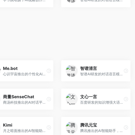
Me.bot
智谱清言
心识宇宙推出的个性化AI伴侣，专注于情感交互和个人助理服务。面向个人用户，支持日程管理、情感陪伴、知识问答等功能，交互体验人性化。
智谱AI研发的对话语言模型，支持中英双语交互。面向中文用户和开发者，提供知识问答、代码编写、文档解读等服务，开源生态完善，学术研究背景深厚。
商量SenseChat
文心一言
商汤科技推出的AI对话平台，结合计算机视觉和自然语言处理技术。面向企业用户和开发者，支持多模态交互，视觉理解能力强，适合智能客服和内容创作场景。
百度研发的知识增强大语言模型，深度融合百度知识图谱和搜索能力。面向中文用户，提供知识问答、文本创作、逻辑推理等服务，中文语境理解准确，知识覆盖面广。
Kimi
腾讯元宝
月之暗面推出的AI智能助手，核心优势在于超长文本处理能力，支持20万字以上文档分析。面向学术研究者、职场人士和内容创作者，提供文档解读、PPT生成、联网搜索等综合服务。
腾讯推出的AI智能助手，整合微信生态和腾讯云服务。面向普通用户和企业客户，支持文档解析、图像理解、联网搜索等功能，与腾讯产品无缝衔接，办公协作便捷。