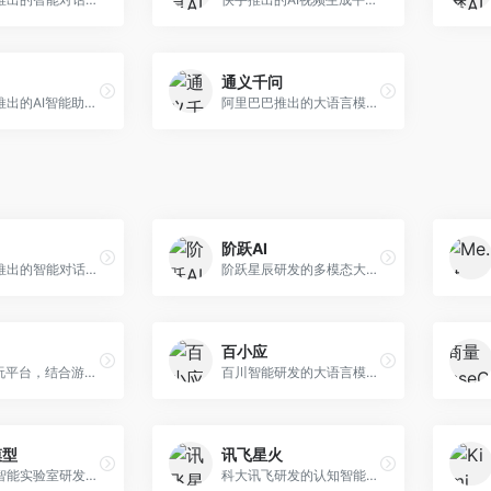
通义千问
月之暗面推出的AI智能助手，核心优势在于超长文本处理能力，支持20万字以上文档分析。面向学术研究者、职场人士和内容创作者，提供文档解读、PPT生成、联网搜索等综合服务。
阿里巴巴推出的大语言模型平台，提供对话问答、文档处理、图像理解、代码编写等全方位AI服务。面向企业用户和个人开发者，集成阿里云生态，支持多模态交互，企业级安全保障。
阶跃AI
字节跳动推出的智能对话助手平台，提供文本创作、知识问答、英语学习等多种AI服务。面向普通用户和内容创作者，支持多轮对话和文件解析，免费使用，响应速度快，中文理解能力强。
阶跃星辰研发的多模态大模型平台，支持文本、图像、视频的综合理解与生成。面向创作者和企业客户，提供内容创作、智能分析等服务，多模态能力突出。
百小应
AI游戏陪玩平台，结合游戏理解和自然语言交互技术。面向游戏玩家，提供游戏攻略、陪玩互动、社交聊天等服务，游戏知识丰富，互动体验有趣。
百川智能研发的大语言模型助手，专注于中文理解和生成。面向中文用户，提供知识问答、文本创作、代码辅助等服务，模型参数规模大，中文表达流畅自然。
模型
讯飞星火
上海人工智能实验室研发的开源大模型系列，支持多尺度和多模态。面向研究机构和开发者，开源生态完善，学术研究背景深厚，适合科研和定制开发。
科大讯飞研发的认知智能大模型，深度融合语音识别和自然语言处理技术。面向企业用户和教育领域，提供语音交互、文档处理、代码生成等服务，中文语音识别准确率高。