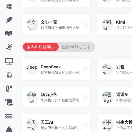
文心一言
Kimi
百度研发的知识增强大语言模型，深度融合百度知识图谱和搜索能力。面向中文用户，提供知识问答、文本创作、逻辑推理等服务，中文语境理解准确，知识覆盖面广。
国内AI对话助手
国际AI对话助手
DeepSeek
豆包
幻方量化研发的大语言模型平台，专注于深度推理和代码生成能力。面向开发者、研究人员和技术爱好者，提供强大的逻辑推理和数学计算功能，开源生态完善，API接口友好。
华为小艺
逗逗AI
华为推出的AI智能助手网页端，深度整合鸿蒙生态和华为云服务。面向华为设备用户，支持语音交互、智能问答、设备控制等功能，与华为硬件生态无缝衔接。
天工AI
书生大
昆仑万维推出的AI智能助手，集成搜索、对话、创作等多种能力。面向普通用户和内容创作者，支持联网搜索、文本生成、图像理解等功能，响应速度快，免费使用。