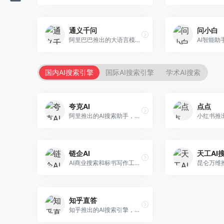
通义千问
问小白
阿里巴巴推出的大语言模型平台，提供对话问答、文档处理、图像理解、代码编写等全方位AI服务。面向企业用户和个人开发者，集成阿里云生态，支持多模态交互，企业级安全保障。
国内AI搜索引擎
国际AI搜索引擎
学术AI搜索
夸克AI
点点
阿里推出的AI搜索助手，整合搜索与AI功能。面向年轻用户，提供智能搜索、文档处理、学习辅助等服务，与夸克生态深度整合。
链企AI
天工AI
AI商业搜索和标书写作工具，专注于企业服务场景。面向企业用户，提供商业信息搜索、标书生成、企业分析等服务，商业信息专业。
知乎直答
知乎推出的AI搜索引擎，专注于知识问答场景。面向知识获取者，提供知乎内容搜索、智能问答、知识整理等服务，专业知识丰富。