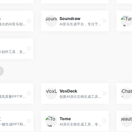
乐
Soundraw
字节跳动推出的AI音乐创作平台，支持多风格音乐生成。面向内容创作者和音乐爱好者，提供歌词创作、旋律生成、编曲制作等服务，创作效率高，适合短视频配乐。
AI音乐生成平台，专注于免版税音乐创作。面向视频创作者和内容制作者，提供背景音乐生成、音乐定制等服务，音乐版权清晰，适合视频配乐场景。
在线AI音乐创作工具，支持歌词与旋律一体化生成。面向内容创作者和音乐爱好者，提供歌词创作、旋律生成、音乐制作等服务，操作简便，创作速度快。
VoxDeck
AI快速生成高质量PPT平台，支持主题定制。面向职场人士和学生，提供一键生成、模板选择、内容优化等服务，PPT制作速度快，设计质量高。
创新AI演示文稿生成工具，支持语音交互创作。面向职场人士，支持语音输入、PPT生成、内容优化等功能，语音创作体验便捷。
文
Tome
科大讯飞一键生成PPT和Word工具，整合语音技术。面向职场人士，支持语音输入、文档生成、格式调整等功能，办公效率显著提升。
AI演示文稿生成工具，专注于故事化演示创作。面向创业者和营销人员，提供故事叙述、视觉设计、内容生成等服务，演示文稿叙事性强。