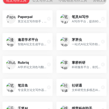
论文写作工具
公文写作工具
小说/创意写作工具
营销文案
Paperpal
笔灵AI写作
英文论文写作助手，专注于学术英语润色。面向需要发表国际期刊的研究者，提供语法检查、学术表达优化、格式规范等服务，英语表达地道专业。
AI写作平台，提供600+写作模板。面向学生、职场人士和内容创作者，支持论文、公文、营销文案等多种文体，模板丰富，一键生成，写作效率大幅提升。
逢君学术平台
茅茅虫
智能AI论文生成平台，支持查重检测。面向高校学生和研究人员，提供论文选题、内容生成、查重修改等一站式服务，学术写作流程完整。
一站式AI论文写作助手，覆盖学术写作全场景。面向高校学生和科研人员，提供开题报告、文献综述、论文正文等写作服务，支持多学科多类型论文，操作简便。
Rubriq
掌桥科研
AI学术论文润色与翻译平台。面向国际期刊投稿者，提供论文润色、翻译、格式调整等服务，支持多语言，学术表达专业规范。
科研服务平台，依托3亿+真实文献数据库。面向学术研究者和学生，提供文献检索、论文写作、科研数据分析等服务，文献资源丰富，学术支持专业。
笔目鱼
社研通
专业英文论文写作器，支持学术论文全流程。面向留学生和国际期刊投稿者，提供英文论文撰写、润色、格式调整等服务，学术英语表达规范。
文科研究生多模态AI学术写作平台。面向文科研究生和社科研究者，提供文献综述、理论分析、定性研究辅助等服务，文科研究方法论支持完善。
千笔AI
维普科创助手