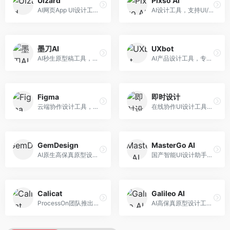
Uizard
Pixso AI
AI网页App UI设计工具，专注于快速界面生成。面向产品经理和设计师，提供线框图转UI、界面生成、设计优化等服务，设计速度快。
AI设计工具，支持UI/UX设计全流程。面向设计师和产品团队，提供界面生成、设计优化、协作评审等服务，国产替代方案，团队协作便捷。
墨刀AI
UXbot
AI秒生原型稿工具，专注于快速原型设计。面向产品经理和设计师，提供原型生成、交互设计、团队协作等服务，原型制作效率高。
AI产品设计工具，专注于用户体验优化。面向UX设计师，提供用户研究、设计建议、可用性测试等服务，UX设计支持完善。
Figma
即时设计
云端协作设计工具，整合AI设计辅助功能。面向UI/UX设计师和产品团队，提供界面设计、原型制作、团队协作等服务，协作功能强大，是UI设计领域的标杆产品。
在线协作UI设计工具，整合AI设计功能。面向设计师和产品团队，提供界面设计、原型制作、设计资源库等服务，国产协作设计平台。
GemDesign
MasterGo AI
AI原生高保真原型设计工具，专注于智能设计生成。面向设计师，提供界面生成、设计优化、原型制作等服务，设计自动化程度高。
国产智能UI设计助手，专注于界面设计自动化。面向UI设计师，提供界面生成、组件设计、设计系统构建等服务，中文用户适配性好。
Calicat
Galileo AI
ProcessOn团队推出的产设研协作平台，整合设计与协作功能。面向产品团队，提供设计协作、文档管理、团队沟通等服务，产研协作便捷。
AI高保真原型设计工具，专注于UI界面生成。面向设计师和产品团队，提供界面生成、交互设计、设计优化等服务，界面质量高。