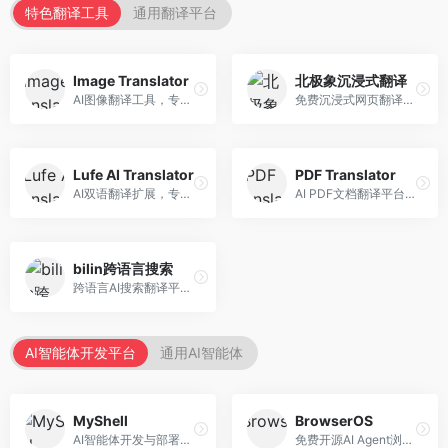
特色翻译工具
通用翻译平台
Image Translator
北极象沉浸式翻译
AI图像翻译工具，专注于图片文字翻译。面向设计师和电商从业者，提供图片文字识别、翻译、替换等服务，图像翻译效果好。
免费沉浸式网页翻译工具，专注于阅读体验。面向普通用户，提供网页双语翻译、文档翻译等服务，免费使用，翻译质量高。
Lufe AI Translator
PDF Translator
AI双语翻译扩展，专注于浏览器翻译场景。面向外语内容阅读者，提供网页双语翻译、划词翻译等服务，浏览器集成便捷。
AI PDF文档翻译平台，专注于文档本地化。面向商务人士，提供PDF翻译、格式保留、批量处理等服务，文档翻译专业。
bilin跨语言搜索
跨语言AI搜索翻译平台，专注于信息获取。面向研究者和内容创作者，提供跨语言搜索、内容翻译、信息整合等服务，跨语言检索能力强。
AI智能体开发平台
通用AI智能体
MyShell
BrowserOS
AI智能体开发与部署平台，专注于语音交互智能体。面向开发者，提供语音智能体创建、部署服务、社区分享等功能，语音交互能力强。
免费开源AI Agent浏览器，专注于浏览器自动化。面向开发者，提供浏览器控制、任务自动化、API接口等服务，开源免费。