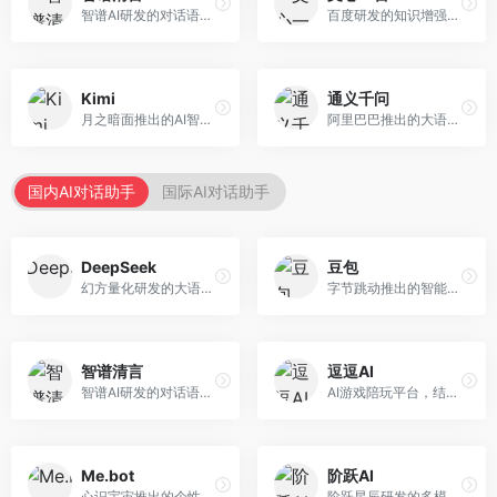
智谱AI研发的对话语言模型，支持中英双语交互。面向中文用户和开发者，提供知识问答、代码编写、文档解读等服务，开源生态完善，学术研究背景深厚。
百度研发的知识增强大语言模型，深度融合百度知识图谱和搜索能力。面向中文用户，提供知识问答、文本创作、逻辑推理等服务，中文语境理解准确，知识覆盖面广。
Kimi
通义千问
月之暗面推出的AI智能助手，核心优势在于超长文本处理能力，支持20万字以上文档分析。面向学术研究者、职场人士和内容创作者，提供文档解读、PPT生成、联网搜索等综合服务。
阿里巴巴推出的大语言模型平台，提供对话问答、文档处理、图像理解、代码编写等全方位AI服务。面向企业用户和个人开发者，集成阿里云生态，支持多模态交互，企业级安全保障。
国内AI对话助手
国际AI对话助手
DeepSeek
豆包
幻方量化研发的大语言模型平台，专注于深度推理和代码生成能力。面向开发者、研究人员和技术爱好者，提供强大的逻辑推理和数学计算功能，开源生态完善，API接口友好。
字节跳动推出的智能对话助手平台，提供文本创作、知识问答、英语学习等多种AI服务。面向普通用户和内容创作者，支持多轮对话和文件解析，免费使用，响应速度快，中文理解能力强。
智谱清言
逗逗AI
智谱AI研发的对话语言模型，支持中英双语交互。面向中文用户和开发者，提供知识问答、代码编写、文档解读等服务，开源生态完善，学术研究背景深厚。
AI游戏陪玩平台，结合游戏理解和自然语言交互技术。面向游戏玩家，提供游戏攻略、陪玩互动、社交聊天等服务，游戏知识丰富，互动体验有趣。
Me.bot
阶跃AI
心识宇宙推出的个性化AI伴侣，专注于情感交互和个人助理服务。面向个人用户，支持日程管理、情感陪伴、知识问答等功能，交互体验人性化。
阶跃星辰研发的多模态大模型平台，支持文本、图像、视频的综合理解与生成。面向创作者和企业客户，提供内容创作、智能分析等服务，多模态能力突出。