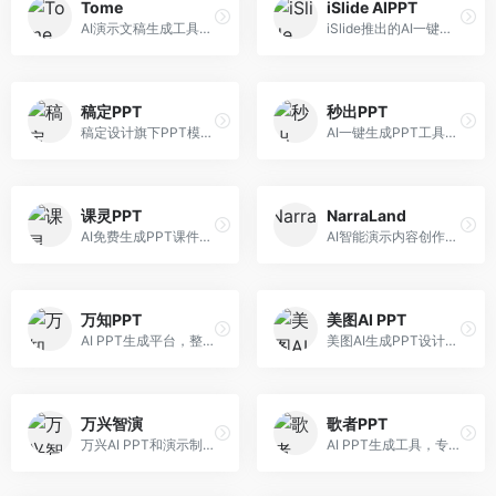
Tome
iSlide AIPPT
AI演示文稿生成工具，专注于故事化演示创作。面向创业者和营销人员，提供故事叙述、视觉设计、内容生成等服务，演示文稿叙事性强。
iSlide推出的AI一键设计精美PPT工具。面向PPT设计用户，提供模板库、内容生成、设计优化等服务，与iSlide插件深度整合。
稿定PPT
秒出PPT
稿定设计旗下PPT模板资源库，整合AI生成功能。面向设计师和职场人士，提供海量PPT模板、AI内容生成等服务，模板质量高。
AI一键生成PPT工具，专注于快速演示文稿制作。面向职场人士，支持主题输入、内容生成、模板套用等功能，PPT生成速度快，适合紧急制作场景。
课灵PPT
NarraLand
AI免费生成PPT课件平台，专注于教育场景。面向教师和教育工作者，提供课件生成、教学设计、模板选择等服务，教育适配性强。
AI智能演示内容创作平台，专注于叙事演示。面向内容创作者，提供故事创作、演示生成、动画设计等服务，演示内容生动有趣。
万知PPT
美图AI PPT
AI PPT生成平台，整合知识库与创作功能。面向职场人士，支持内容检索、PPT生成、设计优化等服务，知识整合能力强。
美图AI生成PPT设计工具，整合图像处理能力。面向设计师和职场人士，提供PPT生成、图片美化、设计优化等服务，视觉设计美观。
万兴智演
歌者PPT
万兴AI PPT和演示制作软件，整合视频演示功能。面向职场人士和教育工作者，提供PPT生成、演示录制、视频制作等服务，演示功能完善。
AI PPT生成工具，专注于演示文稿智能创作。面向职场人士，支持主题输入、内容生成、设计美化等功能，PPT制作效率高。