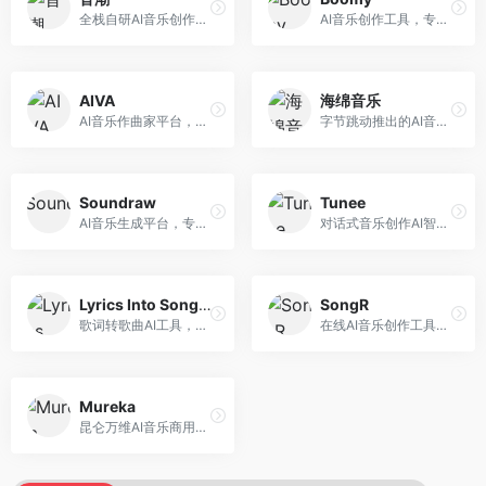
全栈自研AI音乐创作平台，支持从创作到发布的完整流程。面向独立音乐人和音乐工作室，提供作词作曲、编曲混音、音乐发布等服务，创作工具专业。
AI音乐创作工具，专注于快速音乐生成与发布。面向音乐爱好者和业余创作者，支持一键生成原创音乐，可直接发布到音乐平台，创作门槛低。
AIVA
海绵音乐
AI音乐作曲家平台，专注于古典和影视配乐创作。面向影视制作人和游戏开发者，提供原创音乐生成、配乐定制等服务，音乐风格专业，适合影视游戏配乐。
字节跳动推出的AI音乐创作平台，支持多风格音乐生成。面向内容创作者和音乐爱好者，提供歌词创作、旋律生成、编曲制作等服务，创作效率高，适合短视频配乐。
Soundraw
Tunee
AI音乐生成平台，专注于免版税音乐创作。面向视频创作者和内容制作者，提供背景音乐生成、音乐定制等服务，音乐版权清晰，适合视频配乐场景。
对话式音乐创作AI智能体，支持自然语言交互创作。面向音乐爱好者，通过对话方式完成音乐创作，交互体验友好，创作过程直观。
Lyrics Into Song AI
SongR
歌词转歌曲AI工具，支持将歌词转化为完整歌曲。面向歌词创作者和音乐爱好者，提供歌词谱曲、编曲制作等服务，歌词音乐化效率高。
在线AI音乐创作工具，支持歌词与旋律一体化生成。面向内容创作者和音乐爱好者，提供歌词创作、旋律生成、音乐制作等服务，操作简便，创作速度快。
Mureka
昆仑万维AI音乐商用创作平台，专注于商业音乐授权。面向企业和商业用户，提供版权音乐生成、商用授权等服务，音乐版权清晰，商业应用安全。