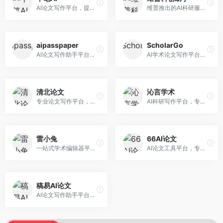
AI论文写作平台，提供无限改稿服务。面向高校学生和学术研究者，支持论文选题、大纲生成、内容撰写、查重修改等全流程服务，改稿次数不限，服务质量有保障。
维普推出的AI科研服务平台，整合学术资源与智能写作。面向科研人员和高校师生，提供文献检索、论文写作、查重检测等一站式服务，学术资源权威可靠。
aipasspaper
ScholarGo
AI论文写作助手平台，提供智能化的学术写作支持。面向大学生和研究人员，支持多种学科论文生成，提供参考文献管理和格式规范服务，写作效率高。
AI学术论文写作平台，专注于理工科领域的逻辑构建。面向理工科研究生和科研工作者，提供公式编辑、数据分析、论文结构优化等服务，理工科写作逻辑严谨。
清北论文
沁言学术
专业论文写作平台，依托高校学术资源。面向本科生和研究生，提供论文指导、写作辅助、查重检测等服务，学术规范性强，适合追求高质量论文的用户。
AI科研写作平台，专注于学术研究辅助。面向研究生和科研工作者，提供文献分析、研究方法指导、论文撰写等服务，学术资源丰富，研究支持全面。
雷小兔
66AI论文
一站式学术编辑器平台，覆盖论文写作全流程。面向高校学生和科研人员，提供选题分析、文献检索、论文生成、查重降重等服务，操作流程清晰，学术写作效率显著提升。
AI论文工具平台，专注于高质量低查重论文生成。面向大学生和研究生，提供论文写作、降重修改等服务，生成内容原创度高，查重率低。
稿易AI论文
AI论文写作助手平台，提供智能化学术写作支持。面向高校学生，支持多种论文类型生成，提供参考文献管理和格式规范服务，操作流程简单。