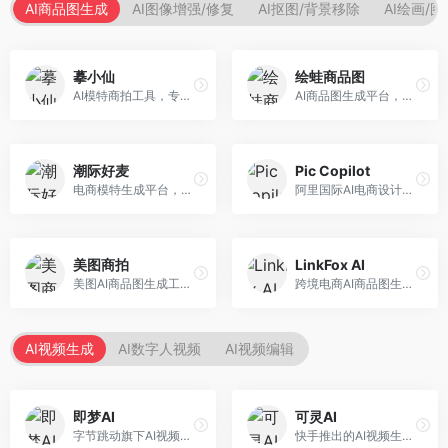
AI商品图生成
AI图像增强/修复
AI抠图/背景移除
AI绘画/
摹小仙
绘蛙商品图
AI模特商拍工具，专注于服装电商。面向服装电商卖家，提供虚拟模特试穿、商品展示图生成等服务，模特形象多样，拍摄成本低。
AI商品图生成平台，支持模特换装和场景生成。面向电商卖家，提供商品上身效果展示、场景化商品图生成等服务，电商营销效果显著。
潮际好麦
Pic Copilot
电商模特生成平台，支持AI虚拟模特创作。面向服装和配饰电商，提供模特试穿、商品展示、营销素材生成等服务，模特形象可定制。
阿里国际AI电商设计工具，专注于跨境电商。面向跨境电商卖家，提供商品图优化、营销海报生成、多语言适配等服务，海外市场适配性强。
美图商拍
LinkFox AI
美图AI商品图生成工具，整合美图生态。面向电商卖家，提供商品图美化、模特替换、场景生成等服务，移动端操作便捷。
跨境电商AI商品图生成工具。面向跨境电商卖家，支持多语言商品图生成、模特替换、场景优化等服务，适配海外电商平台需求。
AI视频生成
AI数字人视频
AI视频编辑
即梦AI
可灵AI
字节跳动旗下AI视频创作平台，支持多模态内容生成。面向内容创作者和营销人员，提供文生视频、图生视频、智能剪辑等功能，中文理解能力强，创作效率高。
快手推出的AI视频生成平台，支持文生视频和图生视频，可生成长达2分钟的高质量视频内容。面向短视频创作者和营销人员，操作简便，生成效果逼真，适合商业推广和创意表达。