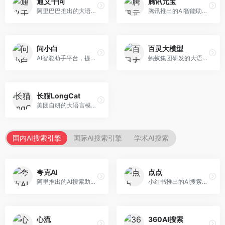
通义千问
腾讯元宝
阿里巴巴推出的大语言模型平台，提供对话问答、文档处理、图像理解、代码编写等全方位AI服务。面向企业用户和个人开发者，集成阿里云生态，支持多模态交互，企业级安全保障。
腾讯推出的AI智能助手，整合微信生态和腾讯云服务。面向普通用户和企业客户，支持文档解析、图像理解、联网搜索等功能，与腾讯产品无缝衔接，办公协作便捷。
问小白
百灵大模型
AI智能助手平台，提供知识问答、文本创作、文档处理等服务。面向普通用户和职场人士，操作简便，响应速度快，支持多场景应用。
蚂蚁集团研发的大语言模型平台，专注于金融科技和企业服务。面向金融机构和企业客户，提供智能客服、风险分析、文档处理等服务，金融场景理解深入。
长猫LongCat
美团自研的大语言模型对话平台，专注于本地生活服务场景。面向美团生态用户，提供智能推荐、服务问答等功能，本地生活知识覆盖全面。
国内AI搜索引擎
国际AI搜索引擎
学术AI搜索
夸克AI
点点
阿里推出的AI搜索助手，整合搜索与AI功能。面向年轻用户，提供智能搜索、文档处理、学习辅助等服务，与夸克生态深度整合。
小红书推出的AI搜索应用，专注于生活方式内容搜索。面向小红书用户，提供生活攻略、消费决策、内容推荐等服务，生活方式内容丰富。
心流
360AI搜索