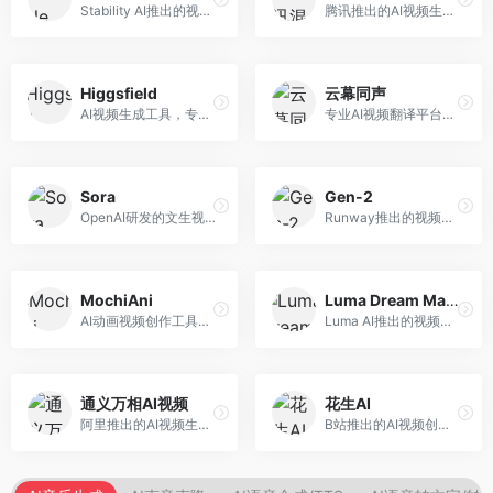
Stability AI推出的视频生成模型，开源可部署。面向开发者和专业创作者，支持视频生成、视频编辑等功能，开源生态完善，定制化程度高。
腾讯推出的AI视频生成工具，基于混元大模型。面向腾讯生态用户和内容创作者，支持文生视频、视频编辑等功能，与腾讯产品生态深度整合。
Higgsfield
云幕同声
AI视频生成工具，专注于高质量视频内容创作。面向视频创作者和营销人员，支持文生视频、视频编辑等功能，视频效果逼真，适合商业应用。
专业AI视频翻译平台，支持视频多语言配音和字幕生成。面向跨境电商和内容出海从业者，提供视频翻译、配音、字幕生成等服务，多语言支持完善。
Sora
Gen-2
OpenAI研发的文生视频大模型，可根据文字描述生成长达60秒的高清视频。面向影视创作者、广告从业者和内容生产者，视频连贯性强，物理世界理解准确，代表了AI视频生成的最高水平。
Runway推出的视频生成模型，专注于文生视频和视频风格转换。面向影视制作人和创意工作者，支持文本到视频、图像到视频等多种生成模式，视频质量专业级。
MochiAni
Luma Dream Machine
AI动画视频创作工具，专注于动画内容生成。面向动画创作者和二次元内容生产者，支持动画风格视频生成，动画效果流畅，适合动漫内容创作。
Luma AI推出的视频生成工具，专注于高质量视频创作。面向影视创作者和内容生产者，支持文生视频、图生视频，视频质量高，物理运动流畅自然。
通义万相AI视频
花生AI
阿里推出的AI视频生成服务，整合图像与视频创作能力。面向电商和营销从业者，支持商品视频生成、营销视频制作等服务，商业应用场景丰富。
B站推出的AI视频创作工具，专注于短视频内容生成。面向B站创作者，支持视频生成、视频编辑等功能，与B站平台深度整合，创作效率高。