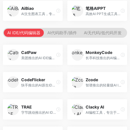
AiBiao
笔格AIPPT
AI文生图表工具，专注于数据可视化展示。面向数据分析师和职场人士，提供图表生成、数据可视化、PPT嵌入等服务，数据展示专业。
高效AI PPT生成工具，专注于演示文稿智能创作。面向职场人士，支持主题输入、内容生成、设计美化等功能，PPT制作效率高。
AI IDE/代码编辑器
AI代码助手/插件
AI无代码/低代码开发
CatPaw
MonkeyCode
美团推出的AI IDE编程工具，专注于本地开发生态。面向开发者，提供智能代码补全、代码生成、项目管理等服务，本地开发体验好。
长亭科技推出的AI编程助手，专注于安全开发。面向开发者，提供代码生成、安全检测、漏洞修复等服务，安全开发能力强。
CodeFlicker
Zcode
快手推出的AI原生IDE，专注于短视频相关开发。面向快手生态开发者，提供代码生成、调试辅助等服务，与快手开发生态深度整合。
智谱推出的轻量级AI IDE，基于GLM模型。面向开发者，提供智能代码补全、代码生成、错误检测等服务，中文编程支持好。
TRAE
Clacky AI
字节跳动推出的AI IDE编程工具，深度集成大模型能力。面向开发者，提供智能代码补全、代码解释、重构优化等服务，编程效率显著提升。
AI编程工具，专注于代码智能生成与优化。面向开发者，提供代码生成、代码重构、错误修复等服务，编程效率高。