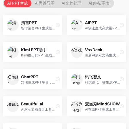
AI PPT生成
AI思维导图
AI文档处理
AI表格/图表
清言PPT
AiPPT
智谱清言PPT生成智能体，基于GLM大模型。面向智谱用户，支持对话生成PPT、内容优化等服务，与智谱生态深度整合。
AI快速生成高质量PPT平台，支持主题定制。面向职场人士和学生，提供一键生成、模板选择、内容优化等服务，PPT制作速度快，设计质量高。
Kimi PPT助手
VoxDeck
Kimi推出的PPT生成智能体，整合长文本处理能力。面向职场人士和学生，支持文档解析、PPT生成、内容优化等服务，与Kimi生态深度整合。
创新AI演示文稿生成工具，支持语音交互创作。面向职场人士，支持语音输入、PPT生成、内容优化等功能，语音创作体验便捷。
ChatPPT
讯飞智文
对话生成PPT平台，支持自然语言交互创作。面向职场人士和教育工作者，通过对话方式完成PPT制作，交互体验友好，创作过程直观。
科大讯飞一键生成PPT和Word工具，整合语音技术。面向职场人士，支持语音输入、文档生成、格式调整等功能，办公效率显著提升。
Beautiful.ai
麦当秀MindSHOW
AI演示文稿设计工具，专注于自动化设计排版。面向职场人士，提供智能排版、模板选择、设计优化等服务，设计美观度高。
AI在线PPT生成工具，支持思维导图转PPT。面向职场人士，提供思维导图导入、PPT生成、模板选择等服务，思维导图转PPT效率高。