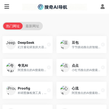
热门网址
最新网址
DeepSeek
豆包
幻方量化研发的大语言模型平台，专注于深度推理和代码生成能力。面向开发者、研究人员和技术爱好者，提供强大的逻辑推理和数学计算功能，开源生态完善，API接口友好。
字节跳动推出的智能对话助手平台，提供文本创作、知识问答、英语学习等多种AI服务。面向普通用户和内容创作者，支持多轮对话和文件解析，免费使用，响应速度快，中文理解能力强。
夸克AI
点点
阿里推出的AI搜索助手，整合搜索与AI功能。面向年轻用户，提供智能搜索、文档处理、学习辅助等服务，与夸克生态深度整合。
小红书推出的AI搜索应用，专注于生活方式内容搜索。面向小红书用户，提供生活攻略、消费决策、内容推荐等服务，生活方式内容丰富。
Proofig
心流
科研图像检测工具，专注于学术图像完整性验证。面向科研人员，提供图像检测、重复分析、报告生成等服务，学术检测专业。
阿里推出的AI搜索助手，专注于智能信息获取。面向普通用户，提供智能搜索、内容整理、知识问答等服务，与阿里生态深度整合。