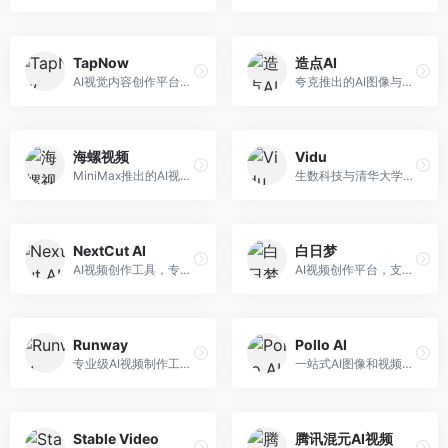
TapNow
造点AI
AI视觉内容创作平台，整合图像与视频生成能力。面向内容创作者，提供文生图、文生视频、智能编辑等服务，创作工具丰富，一站式体验便捷。
夸克推出的AI图像与视频创作平台。面向普通用户和内容创作者，提供文生图、文生视频等功能，操作简便，与夸克生态深度整合。
海螺视频
Vidu
MiniMax推出的AI视频生成工具，支持高质量视频创作。面向内容创作者，提供文生视频、视频编辑等功能，生成速度快，视频效果自然流畅。
生数科技与清华大学联合研发的AI视频生成大模型。面向视频创作者和内容生产者，支持文生视频、图生视频，视频质量高，物理运动理解准确，国产视频生成领先工具。
NextCut AI
白日梦
AI视频创作工具，专注于智能剪辑和视频生成。面向视频创作者，提供智能剪辑、视频生成、特效添加等功能，剪辑效率高，适合快节奏内容生产。
AI视频创作平台，支持生成长达50分钟的长视频内容。面向长视频创作者和内容生产者，支持故事视频生成、视频编辑等功能，适合叙事性内容创作。
Runway
Pollo AI
专业级AI视频制作工具，支持视频生成与编辑。面向影视制作人和创意工作者，提供文生视频、视频编辑、绿幕抠像等专业功能，视频处理能力强，适合专业创作场景。
一站式AI图像和视频创作平台，整合多种生成工具。面向内容创作者，提供文生图、文生视频、视频编辑等服务，创作工具全面，一站式体验便捷。
Stable Video
腾讯混元AI视频