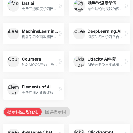
fast.ai
动手学深度学习
免费开源深度学习网站，专注于实用AI教学。面向开发者，提供免费深度学习课程、实战项目、代码库等资源，学习门槛低。
结合理论与实践的深度学习教材，专注于代码驱动学习。面向学生和开发者，提供深度学习理论、代码实现、练习题等资源，学习体验好。
MachineLearningMastery
DeepLearning.AI
机器学习全面教程网站，专注于实用技能教学。面向开发者，提供机器学习算法、Python实现、项目实战等教程，实用性强。
深度学习AI学习平台，由吴恩达创立。面向AI学习者，提供深度学习专项课程、AI新闻、技术社区等资源，课程质量权威。
Coursera
Udacity AI学院
知名MOOC平台，整合全球顶尖大学课程资源。面向学习者，提供AI、机器学习、深度学习等课程，证书认可度高，课程质量专业。
AI纳米学位与实战项目平台，专注于职业导向学习。面向AI从业者，提供机器学习、深度学习、计算机视觉等纳米学位，项目实战性强。
Elements of AI
免费在线AI通识课程，专注于AI基础知识普及。面向普通大众，提供AI概念、原理、应用等入门知识，语言通俗易懂。
提示词生成/优化
图像提示词
Awesome ChatGPT Prompts
ClickPrompt