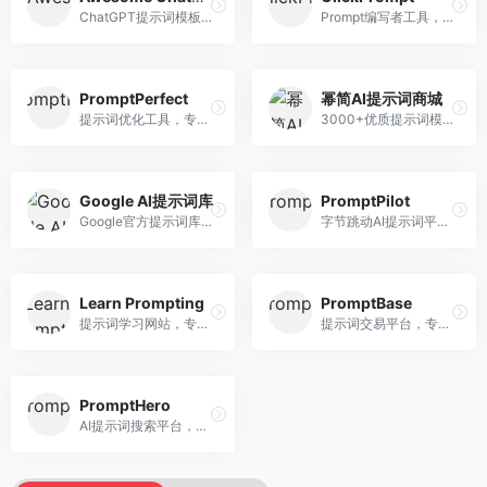
ChatGPT提示词模板库，专注于实用提示词收集。面向ChatGPT用户，提供提示词模板、使用场景、效果展示等资源，模板实用性强。
Prompt编写者工具，专注于提示词创作辅助。面向提示词创作者，提供提示词编辑、测试、分享等服务，创作工具完善。
PromptPerfect
幂简AI提示词商城
提示词优化工具，专注于提示词质量提升。面向AI用户，提供提示词优化、效果测试、版本对比等服务，提示词优化专业。
3000+优质提示词模板平台，专注于中文提示词。面向中文AI用户，提供提示词模板、分类检索、一键使用等服务，中文提示词丰富。
Google AI提示词库
PromptPilot
Google官方提示词库，专注于Gemini模型优化。面向开发者，提供官方提示词指南、最佳实践、示例代码等资源，权威性强。
字节跳动AI提示词平台，专注于提示词优化与管理。面向AI用户，提供提示词优化、效果测试、团队协作等服务，企业级功能完善。
Learn Prompting
PromptBase
提示词学习网站，专注于提示词工程教育。面向AI学习者，提供提示词教程、最佳实践、案例研究等资源，教学内容系统。
提示词交易平台，专注于高质量提示词买卖。面向AI创作者，提供提示词交易、模板购买、创作者收益等服务，提示词质量高。
PromptHero
AI提示词搜索平台，整合多种AI工具提示词资源。面向AI创作者，提供提示词搜索、模板库、社区分享等服务，提示词资源丰富。