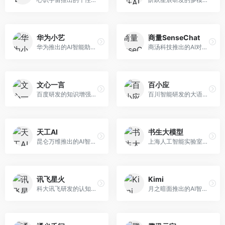
华为小艺
商量SenseChat
华为推出的AI智能助手网页端，深度整合鸿蒙生态和华为云服务。面向华为设备用户，支持语音交互、智能问答、设备控制等功能，与华为硬件生态无缝衔接。
商汤科技推出的AI对话平台，结合计算机视觉和自然语言处理技术。面向企业用户和开发者，支持多模态交互，视觉理解能力强，适合智能客服和内容创作场景。
文心一言
百小应
百度研发的知识增强大语言模型，深度融合百度知识图谱和搜索能力。面向中文用户，提供知识问答、文本创作、逻辑推理等服务，中文语境理解准确，知识覆盖面广。
百川智能研发的大语言模型助手，专注于中文理解和生成。面向中文用户，提供知识问答、文本创作、代码辅助等服务，模型参数规模大，中文表达流畅自然。
天工AI
书生大模型
昆仑万维推出的AI智能助手，集成搜索、对话、创作等多种能力。面向普通用户和内容创作者，支持联网搜索、文本生成、图像理解等功能，响应速度快，免费使用。
上海人工智能实验室研发的开源大模型系列，支持多尺度和多模态。面向研究机构和开发者，开源生态完善，学术研究背景深厚，适合科研和定制开发。
讯飞星火
Kimi
科大讯飞研发的认知智能大模型，深度融合语音识别和自然语言处理技术。面向企业用户和教育领域，提供语音交互、文档处理、代码生成等服务，中文语音识别准确率高。
月之暗面推出的AI智能助手，核心优势在于超长文本处理能力，支持20万字以上文档分析。面向学术研究者、职场人士和内容创作者，提供文档解读、PPT生成、联网搜索等综合服务。