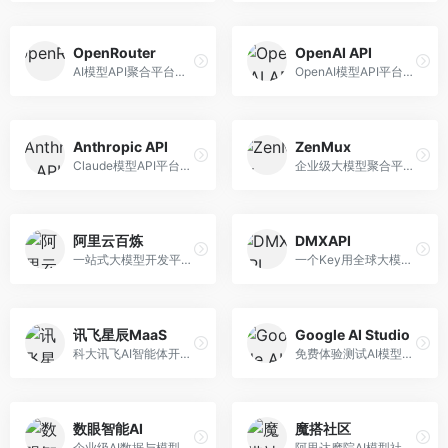
OpenRouter
OpenAI API
AI模型API聚合平台，整合多种主流大模型。面向开发者，提供统一API接口、模型对比、成本优化等服务，模型选择灵活。
OpenAI模型API平台，提供GPT系列模型服务。面向开发者，提供模型API、微调服务、Assistants API等，是AI开发领域的基础设施。
Anthropic API
ZenMux
Claude模型API平台，专注于安全可靠的AI服务。面向开发者，提供Claude系列模型API、安全特性、企业级服务等，API质量高。
企业级大模型聚合平台，专注于企业AI服务。面向企业用户，提供多模型管理、安全合规、成本优化等服务，企业级功能完善。
阿里云百炼
DMXAPI
一站式大模型开发平台，深度整合阿里云服务。面向企业开发者和AI团队，提供模型训练、微调、部署、应用开发等全流程服务，企业级功能完善。
一个Key用全球大模型的聚合平台。面向开发者，提供多模型统一API、简化接入、成本控制等服务，接入便捷。
讯飞星辰MaaS
Google AI Studio
科大讯飞AI智能体开发平台，专注于企业级模型服务。面向企业用户，提供模型调用、智能体创建、行业解决方案等服务，中文能力突出。
免费体验测试AI模型的平台，深度整合Google生态。面向开发者和研究者，提供Gemini模型体验、API密钥管理、提示词测试等服务，免费使用。
数眼智能AI
魔搭社区
企业级AI数据与模型服务平台，专注于数据驱动AI。面向企业用户，提供数据管理、模型训练、部署服务等，数据治理能力强。
阿里达摩院AI模型社区，专注于中文AI生态。面向中文开发者，提供开源模型、数据集、开发工具等资源，中文模型丰富。