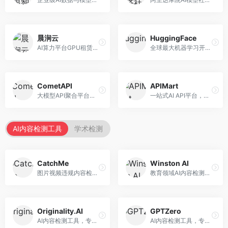
晨涧云
HuggingFace
AI算力平台GPU租赁服务，专注于弹性算力。面向开发者和研究者，提供GPU租赁、弹性调度、成本优化等服务，算力灵活。
全球最大机器学习开源社区，整合模型库与开发工具。面向AI研究者和开发者，提供开源模型、数据集、开发工具等资源，开源生态最完善。
CometAPI
APIMart
大模型API聚合平台，整合多种AI模型服务。面向开发者，提供统一接口、模型切换、监控分析等服务，API管理便捷。
一站式AI API平台，整合多种AI服务。面向开发者，提供模型API、图像处理、语音识别等服务，API种类丰富。
AI内容检测工具
学术检测
CatchMe
Winston AI
图片视频违规内容检测平台，专注于视觉内容安全。面向内容平台，提供图片审核、视频审核、直播监控等服务，视觉检测专业。
教育领域AI内容检测平台，专注于学术诚信。面向教育机构，提供AI内容检测、抄袭检测、报告生成等服务，教育适配性强。
Originality.AI
GPTZero
AI内容检测工具，专注于内容原创性验证。面向内容创作者和出版商，提供AI检测、抄袭检测、批量分析等服务，检测精度高。
AI内容检测工具，专注于AI生成文本识别。面向教育工作者和出版商，提供文本检测、批量分析、API接口等服务，检测准确率高。