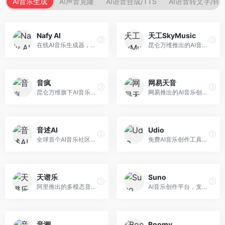
AI音乐生成
AI声音克隆
AI语音合成/TTS
AI语音转文字/转
Nafy AI
天工SkyMusic
在线AI音乐生成器，专注于快速音乐创作。面向内容创作者，支持多种风格音乐生成，操作简便，生成速度快，适合快速配乐需求。
昆仑万维推出的AI音乐创作平台，基于天工大模型。面向音乐创作者，支持歌词生成、旋律创作、音乐编曲等服务，中文音乐创作能力强。
音疯
网易天音
昆仑万维旗下AI音乐创作平台，专注于音乐内容生成。面向音乐爱好者和内容创作者，提供多种风格音乐生成，操作简便，创作速度快。
网易推出的AI音乐创作工具，支持作词、作曲与编曲。面向音乐爱好者和独立音乐人，提供歌词生成、旋律创作、编曲制作等服务，与网易云音乐生态深度整合。
音述AI
Udio
全球首个AI音乐社区平台，整合创作与分享功能。面向音乐创作者和爱好者，提供音乐创作、作品分享、社区交流等服务，社区氛围活跃。
免费AI音乐创作工具，专注于高质量音乐生成。面向音乐创作者和内容制作者，支持多种音乐风格生成，音质专业，创作自由度高，适合专业音乐制作场景。
天谱乐
Suno
阿里推出的多模态音乐生成平台，整合音频与文本理解能力。面向内容创作者，支持歌词生成、旋律创作、音乐编辑等服务，与阿里生态深度整合。
AI音乐创作平台，支持通过文字描述生成完整歌曲，包含歌词、旋律和人声。面向音乐爱好者、内容创作者和独立音乐人，操作门槛低，创作速度快，支持多种音乐风格，为音乐创作带来全新可能。
音潮
Boomy