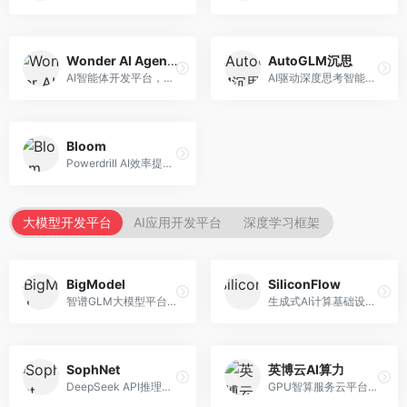
Wonder AI Agents
AutoGLM沉思
AI智能体开发平台，专注于低代码智能体创建。面向开发者，提供可视化开发、模板库、部署服务等功能，开发门槛低。
AI驱动深度思考智能体，专注于复杂推理任务。面向高级用户，提供深度分析、逻辑推理、决策支持等服务，推理能力强。
Bloom
Powerdrill AI效率提升平台，专注于企业智能化。面向企业用户，提供智能体创建、流程自动化、数据分析等服务，企业效率提升显著。
大模型开发平台
AI应用开发平台
深度学习框架
BigModel
SiliconFlow
智谱GLM大模型平台，提供API调用与模型服务。面向开发者和企业用户，提供GLM系列模型API、微调服务、应用开发工具等，开源生态完善。
生成式AI计算基础设施平台，专注于模型推理服务。面向开发者和企业，提供多模型API、高性能推理、成本优化等服务，推理性价比高。
SophNet
英博云AI算力
DeepSeek API推理平台，专注于DeepSeek模型服务。面向开发者，提供DeepSeek模型API、高性能推理、低成本服务，推理效率高。
GPU智算服务云平台，专注于AI算力租赁。面向AI研究者和企业，提供GPU租赁、模型训练、推理服务等，算力资源丰富。