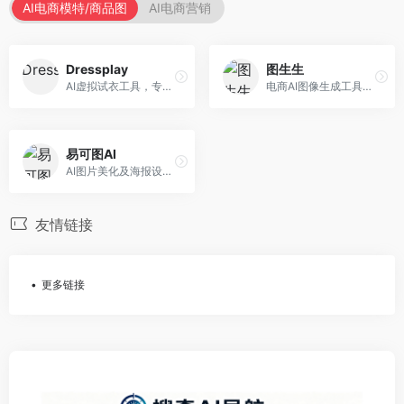
AI电商模特/商品图
AI电商营销
Dressplay
图生生
AI虚拟试衣工具，专注于服装电商体验。面向服装电商，提供虚拟试穿、尺码推荐、穿搭建议等服务，试衣体验真实。
电商AI图像生成工具，专注于商品图创作。面向电商卖家，提供商品图生成、背景替换、批量处理等服务，商品图质量高。
易可图AI
AI图片美化及海报设计平台，专注于电商视觉设计。面向电商卖家，提供图片美化、海报设计、营销素材等服务，设计效率高。
友情链接
更多链接