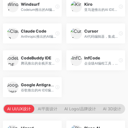
Windsurf
Kiro
Codeium推出的AI编程工具，专注于代码智能辅助。面向开发者，提供代码补全、代码生成、代码解释等服务，多语言支持完善。
亚马逊推出的AI IDE，深度整合AWS云服务。面向AWS开发者，提供代码生成、云服务集成、部署自动化等服务，与AWS生态无缝衔接。
Claude Code
Cursor
Anthropic推出的AI编程工具，基于Claude模型。面向开发者，提供代码生成、代码审查、调试辅助等服务，代码质量高，推理能力强。
AI代码编辑器，集成GPT-4模型，专注于智能编程辅助。面向开发者，提供代码生成、代码解释、错误修复等服务，编程体验流畅，开发效率高。
CodeBuddy IDE
InfCode
腾讯推出的全栈开发AI IDE，整合腾讯云服务。面向开发者，提供代码生成、调试辅助、部署服务等功能，与腾讯云生态深度整合。
企业级AI编程工具，专注于团队协作开发。面向企业开发团队，提供代码生成、代码审查、团队协作等服务，企业级功能完善。
Google Antigravity
谷歌推出的AI IDE编程智能体，整合Google Cloud服务。面向谷歌生态开发者，提供智能编程辅助、云服务集成等功能。
AI UI/UX设计
AI平面设计
AI Logo/品牌设计
AI 3D设计