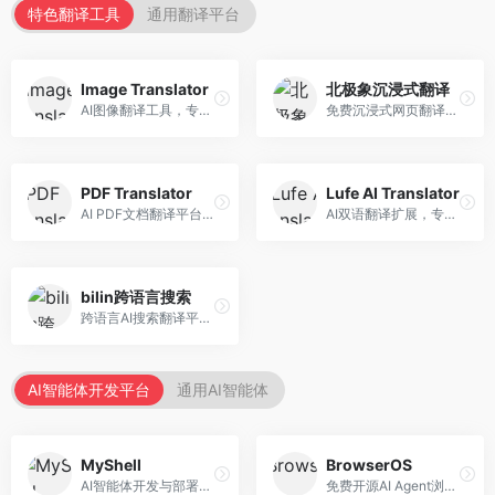
特色翻译工具
通用翻译平台
Image Translator
北极象沉浸式翻译
AI图像翻译工具，专注于图片文字翻译。面向设计师和电商从业者，提供图片文字识别、翻译、替换等服务，图像翻译效果好。
免费沉浸式网页翻译工具，专注于阅读体验。面向普通用户，提供网页双语翻译、文档翻译等服务，免费使用，翻译质量高。
PDF Translator
Lufe AI Translator
AI PDF文档翻译平台，专注于文档本地化。面向商务人士，提供PDF翻译、格式保留、批量处理等服务，文档翻译专业。
AI双语翻译扩展，专注于浏览器翻译场景。面向外语内容阅读者，提供网页双语翻译、划词翻译等服务，浏览器集成便捷。
bilin跨语言搜索
跨语言AI搜索翻译平台，专注于信息获取。面向研究者和内容创作者，提供跨语言搜索、内容翻译、信息整合等服务，跨语言检索能力强。
AI智能体开发平台
通用AI智能体
MyShell
BrowserOS
AI智能体开发与部署平台，专注于语音交互智能体。面向开发者，提供语音智能体创建、部署服务、社区分享等功能，语音交互能力强。
免费开源AI Agent浏览器，专注于浏览器自动化。面向开发者，提供浏览器控制、任务自动化、API接口等服务，开源免费。