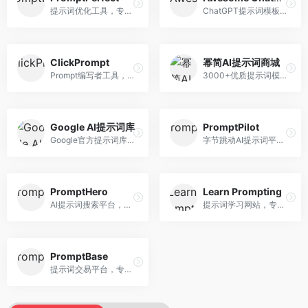
提示词优化工具，专注于提示词质量提升。面向AI用户，提供提示词优化、效果测试、版本对比等服务，提示词优化专业。
ChatGPT提示词模板库，专注于实用提示词收集。面向ChatGPT用户，提供提示词模板、使用场景、效果展示等资源，模板实用性强。
ClickPrompt
幂简AI提示词商城
Prompt编写者工具，专注于提示词创作辅助。面向提示词创作者，提供提示词编辑、测试、分享等服务，创作工具完善。
3000+优质提示词模板平台，专注于中文提示词。面向中文AI用户，提供提示词模板、分类检索、一键使用等服务，中文提示词丰富。
Google AI提示词库
PromptPilot
Google官方提示词库，专注于Gemini模型优化。面向开发者，提供官方提示词指南、最佳实践、示例代码等资源，权威性强。
字节跳动AI提示词平台，专注于提示词优化与管理。面向AI用户，提供提示词优化、效果测试、团队协作等服务，企业级功能完善。
PromptHero
Learn Prompting
AI提示词搜索平台，整合多种AI工具提示词资源。面向AI创作者，提供提示词搜索、模板库、社区分享等服务，提示词资源丰富。
提示词学习网站，专注于提示词工程教育。面向AI学习者，提供提示词教程、最佳实践、案例研究等资源，教学内容系统。
PromptBase
提示词交易平台，专注于高质量提示词买卖。面向AI创作者，提供提示词交易、模板购买、创作者收益等服务，提示词质量高。