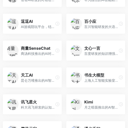
逗逗AI
百小应
AI游戏陪玩平台，结合游戏理解和自然语言交互技术。面向游戏玩家，提供游戏攻略、陪玩互动、社交聊天等服务，游戏知识丰富，互动体验有趣。
百川智能研发的大语言模型助手，专注于中文理解和生成。面向中文用户，提供知识问答、文本创作、代码辅助等服务，模型参数规模大，中文表达流畅自然。
商量SenseChat
文心一言
商汤科技推出的AI对话平台，结合计算机视觉和自然语言处理技术。面向企业用户和开发者，支持多模态交互，视觉理解能力强，适合智能客服和内容创作场景。
百度研发的知识增强大语言模型，深度融合百度知识图谱和搜索能力。面向中文用户，提供知识问答、文本创作、逻辑推理等服务，中文语境理解准确，知识覆盖面广。
天工AI
书生大模型
昆仑万维推出的AI智能助手，集成搜索、对话、创作等多种能力。面向普通用户和内容创作者，支持联网搜索、文本生成、图像理解等功能，响应速度快，免费使用。
上海人工智能实验室研发的开源大模型系列，支持多尺度和多模态。面向研究机构和开发者，开源生态完善，学术研究背景深厚，适合科研和定制开发。
讯飞星火
Kimi
科大讯飞研发的认知智能大模型，深度融合语音识别和自然语言处理技术。面向企业用户和教育领域，提供语音交互、文档处理、代码生成等服务，中文语音识别准确率高。
月之暗面推出的AI智能助手，核心优势在于超长文本处理能力，支持20万字以上文档分析。面向学术研究者、职场人士和内容创作者，提供文档解读、PPT生成、联网搜索等综合服务。