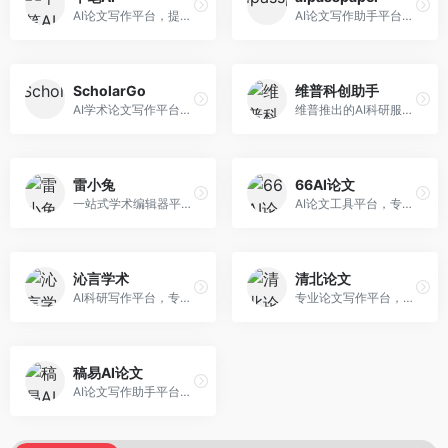
AI论文写作平台，提供无限改稿服务。面向高校学生和学术研究者，支持论文选题、大纲生成、内容撰写、查重修改等全流程服务，改稿次数不限，服务质量有保障。
AI论文写作助手平台，提供智能化的学术写作支持。面向大学生和研究人员，支持多种学科论文生成，提供参考文献管理和格式规范服务，写作效率高。
ScholarGo
维普科创助手
AI学术论文写作平台，专注于理工科领域的逻辑构建。面向理工科研究生和科研工作者，提供公式编辑、数据分析、论文结构优化等服务，理工科写作逻辑严谨。
维普推出的AI科研服务平台，整合学术资源与智能写作。面向科研人员和高校师生，提供文献检索、论文写作、查重检测等一站式服务，学术资源权威可靠。
雷小兔
66AI论文
一站式学术编辑器平台，覆盖论文写作全流程。面向高校学生和科研人员，提供选题分析、文献检索、论文生成、查重降重等服务，操作流程清晰，学术写作效率显著提升。
AI论文工具平台，专注于高质量低查重论文生成。面向大学生和研究生，提供论文写作、降重修改等服务，生成内容原创度高，查重率低。
沁言学术
清北论文
AI科研写作平台，专注于学术研究辅助。面向研究生和科研工作者，提供文献分析、研究方法指导、论文撰写等服务，学术资源丰富，研究支持全面。
专业论文写作平台，依托高校学术资源。面向本科生和研究生，提供论文指导、写作辅助、查重检测等服务，学术规范性强，适合追求高质量论文的用户。
稿易AI论文
AI论文写作助手平台，提供智能化学术写作支持。面向高校学生，支持多种论文类型生成，提供参考文献管理和格式规范服务，操作流程简单。