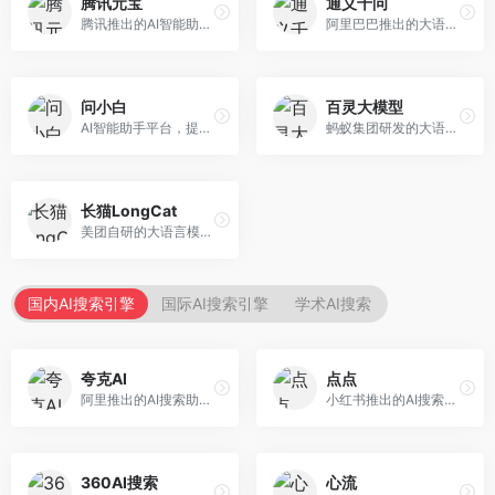
腾讯元宝
通义千问
腾讯推出的AI智能助手，整合微信生态和腾讯云服务。面向普通用户和企业客户，支持文档解析、图像理解、联网搜索等功能，与腾讯产品无缝衔接，办公协作便捷。
阿里巴巴推出的大语言模型平台，提供对话问答、文档处理、图像理解、代码编写等全方位AI服务。面向企业用户和个人开发者，集成阿里云生态，支持多模态交互，企业级安全保障。
问小白
百灵大模型
AI智能助手平台，提供知识问答、文本创作、文档处理等服务。面向普通用户和职场人士，操作简便，响应速度快，支持多场景应用。
蚂蚁集团研发的大语言模型平台，专注于金融科技和企业服务。面向金融机构和企业客户，提供智能客服、风险分析、文档处理等服务，金融场景理解深入。
长猫LongCat
美团自研的大语言模型对话平台，专注于本地生活服务场景。面向美团生态用户，提供智能推荐、服务问答等功能，本地生活知识覆盖全面。
国内AI搜索引擎
国际AI搜索引擎
学术AI搜索
夸克AI
点点
阿里推出的AI搜索助手，整合搜索与AI功能。面向年轻用户，提供智能搜索、文档处理、学习辅助等服务，与夸克生态深度整合。
小红书推出的AI搜索应用，专注于生活方式内容搜索。面向小红书用户，提供生活攻略、消费决策、内容推荐等服务，生活方式内容丰富。
360AI搜索
心流