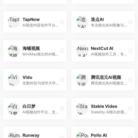
TapNow
造点AI
AI视觉内容创作平台，整合图像与视频生成能力。面向内容创作者，提供文生图、文生视频、智能编辑等服务，创作工具丰富，一站式体验便捷。
夸克推出的AI图像与视频创作平台。面向普通用户和内容创作者，提供文生图、文生视频等功能，操作简便，与夸克生态深度整合。
海螺视频
NextCut AI
MiniMax推出的AI视频生成工具，支持高质量视频创作。面向内容创作者，提供文生视频、视频编辑等功能，生成速度快，视频效果自然流畅。
AI视频创作工具，专注于智能剪辑和视频生成。面向视频创作者，提供智能剪辑、视频生成、特效添加等功能，剪辑效率高，适合快节奏内容生产。
Vidu
腾讯混元AI视频
生数科技与清华大学联合研发的AI视频生成大模型。面向视频创作者和内容生产者，支持文生视频、图生视频，视频质量高，物理运动理解准确，国产视频生成领先工具。
腾讯推出的AI视频生成工具，基于混元大模型。面向腾讯生态用户和内容创作者，支持文生视频、视频编辑等功能，与腾讯产品生态深度整合。
白日梦
Stable Video
AI视频创作平台，支持生成长达50分钟的长视频内容。面向长视频创作者和内容生产者，支持故事视频生成、视频编辑等功能，适合叙事性内容创作。
Stability AI推出的视频生成模型，开源可部署。面向开发者和专业创作者，支持视频生成、视频编辑等功能，开源生态完善，定制化程度高。
Runway
Pollo AI