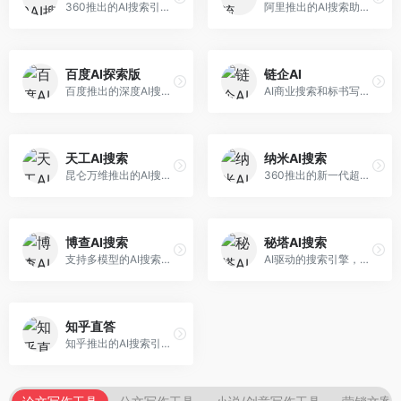
360推出的AI搜索引擎，专注于安全智能搜索。面向普通用户，提供智能问答、网页搜索、内容整理等服务，安全防护能力强。
阿里推出的AI搜索助手，专注于智能信息获取。面向普通用户，提供智能搜索、内容整理、知识问答等服务，与阿里生态深度整合。
百度AI探索版
链企AI
百度推出的深度AI搜索引擎，整合百度知识图谱。面向中文用户，提供智能问答、知识探索、内容生成等服务，知识覆盖面广。
AI商业搜索和标书写作工具，专注于企业服务场景。面向企业用户，提供商业信息搜索、标书生成、企业分析等服务，商业信息专业。
天工AI搜索
纳米AI搜索
昆仑万维推出的AI搜索引擎，整合大模型与搜索能力。面向普通用户，提供智能问答、深度搜索、内容整理等服务，中文搜索体验好。
360推出的新一代超级AI搜索，深度整合360搜索资源。面向普通用户，提供智能问答、多模态搜索、内容生成等服务，安全可靠。
博查AI搜索
秘塔AI搜索
支持多模型的AI搜索引擎，整合多种大模型能力。面向AI爱好者，提供多模型搜索、答案对比、深度分析等服务，模型选择灵活。
AI驱动的搜索引擎，专注于无广告直达结果。面向研究者和信息获取需求者，提供深度搜索、来源标注、答案整理等服务，搜索结果干净准确，信息可信度高。
知乎直答
知乎推出的AI搜索引擎，专注于知识问答场景。面向知识获取者，提供知乎内容搜索、智能问答、知识整理等服务，专业知识丰富。