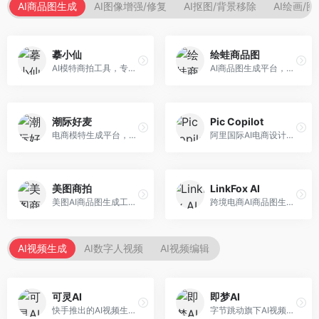
AI商品图生成
AI图像增强/修复
AI抠图/背景移除
AI绘画/
摹小仙
绘蛙商品图
AI模特商拍工具，专注于服装电商。面向服装电商卖家，提供虚拟模特试穿、商品展示图生成等服务，模特形象多样，拍摄成本低。
AI商品图生成平台，支持模特换装和场景生成。面向电商卖家，提供商品上身效果展示、场景化商品图生成等服务，电商营销效果显著。
潮际好麦
Pic Copilot
电商模特生成平台，支持AI虚拟模特创作。面向服装和配饰电商，提供模特试穿、商品展示、营销素材生成等服务，模特形象可定制。
阿里国际AI电商设计工具，专注于跨境电商。面向跨境电商卖家，提供商品图优化、营销海报生成、多语言适配等服务，海外市场适配性强。
美图商拍
LinkFox AI
美图AI商品图生成工具，整合美图生态。面向电商卖家，提供商品图美化、模特替换、场景生成等服务，移动端操作便捷。
跨境电商AI商品图生成工具。面向跨境电商卖家，支持多语言商品图生成、模特替换、场景优化等服务，适配海外电商平台需求。
AI视频生成
AI数字人视频
AI视频编辑
可灵AI
即梦AI
快手推出的AI视频生成平台，支持文生视频和图生视频，可生成长达2分钟的高质量视频内容。面向短视频创作者和营销人员，操作简便，生成效果逼真，适合商业推广和创意表达。
字节跳动旗下AI视频创作平台，支持多模态内容生成。面向内容创作者和营销人员，提供文生视频、图生视频、智能剪辑等功能，中文理解能力强，创作效率高。