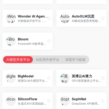
Wonder AI Agents
AutoGLM沉思
AI智能体开发平台，专注于低代码智能体创建。面向开发者，提供可视化开发、模板库、部署服务等功能，开发门槛低。
AI驱动深度思考智能体，专注于复杂推理任务。面向高级用户，提供深度分析、逻辑推理、决策支持等服务，推理能力强。
Bloom
Powerdrill AI效率提升平台，专注于企业智能化。面向企业用户，提供智能体创建、流程自动化、数据分析等服务，企业效率提升显著。
大模型开发平台
AI应用开发平台
深度学习框架
BigModel
英博云AI算力
智谱GLM大模型平台，提供API调用与模型服务。面向开发者和企业用户，提供GLM系列模型API、微调服务、应用开发工具等，开源生态完善。
GPU智算服务云平台，专注于AI算力租赁。面向AI研究者和企业，提供GPU租赁、模型训练、推理服务等，算力资源丰富。
SiliconFlow
SophNet
生成式AI计算基础设施平台，专注于模型推理服务。面向开发者和企业，提供多模型API、高性能推理、成本优化等服务，推理性价比高。
DeepSeek API推理平台，专注于DeepSeek模型服务。面向开发者，提供DeepSeek模型API、高性能推理、低成本服务，推理效率高。