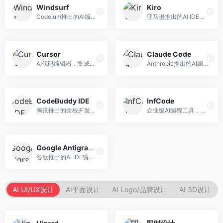
Windsurf
Kiro
Codeium推出的AI编程工具，专注于代码智能辅助。面向开发者，提供代码补全、代码生成、代码解释等服务，多语言支持完善。
亚马逊推出的AI IDE，深度整合AWS云服务。面向AWS开发者，提供代码生成、云服务集成、部署自动化等服务，与AWS生态无缝衔接。
Cursor
Claude Code
AI代码编辑器，集成GPT-4模型，专注于智能编程辅助。面向开发者，提供代码生成、代码解释、错误修复等服务，编程体验流畅，开发效率高。
Anthropic推出的AI编程工具，基于Claude模型。面向开发者，提供代码生成、代码审查、调试辅助等服务，代码质量高，推理能力强。
CodeBuddy IDE
InfCode
腾讯推出的全栈开发AI IDE，整合腾讯云服务。面向开发者，提供代码生成、调试辅助、部署服务等功能，与腾讯云生态深度整合。
企业级AI编程工具，专注于团队协作开发。面向企业开发团队，提供代码生成、代码审查、团队协作等服务，企业级功能完善。
Google Antigravity
谷歌推出的AI IDE编程智能体，整合Google Cloud服务。面向谷歌生态开发者，提供智能编程辅助、云服务集成等功能。
AI UI/UX设计
AI平面设计
AI Logo/品牌设计
AI 3D设计