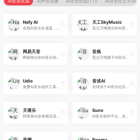
AI音乐生成
AI声音克隆
AI语音合成/TTS
AI语音转文字/转
Nafy AI
天工SkyMusic
在线AI音乐生成器，专注于快速音乐创作。面向内容创作者，支持多种风格音乐生成，操作简便，生成速度快，适合快速配乐需求。
昆仑万维推出的AI音乐创作平台，基于天工大模型。面向音乐创作者，支持歌词生成、旋律创作、音乐编曲等服务，中文音乐创作能力强。
网易天音
音疯
网易推出的AI音乐创作工具，支持作词、作曲与编曲。面向音乐爱好者和独立音乐人，提供歌词生成、旋律创作、编曲制作等服务，与网易云音乐生态深度整合。
昆仑万维旗下AI音乐创作平台，专注于音乐内容生成。面向音乐爱好者和内容创作者，提供多种风格音乐生成，操作简便，创作速度快。
Udio
音述AI
免费AI音乐创作工具，专注于高质量音乐生成。面向音乐创作者和内容制作者，支持多种音乐风格生成，音质专业，创作自由度高，适合专业音乐制作场景。
全球首个AI音乐社区平台，整合创作与分享功能。面向音乐创作者和爱好者，提供音乐创作、作品分享、社区交流等服务，社区氛围活跃。
天谱乐
Suno
阿里推出的多模态音乐生成平台，整合音频与文本理解能力。面向内容创作者，支持歌词生成、旋律创作、音乐编辑等服务，与阿里生态深度整合。
AI音乐创作平台，支持通过文字描述生成完整歌曲，包含歌词、旋律和人声。面向音乐爱好者、内容创作者和独立音乐人，操作门槛低，创作速度快，支持多种音乐风格，为音乐创作带来全新可能。
音潮
Boomy