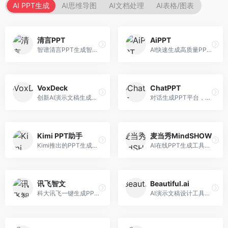
AI PPT生成
AI思维导图
AI文档处理
AI表格/图表
清言PPT
AiPPT
智谱清言PPT生成智能体，基于GLM大模型。面向智谱用户，支持对话生成PPT、内容优化等服务，与智谱生态深度整合。
AI快速生成高质量PPT平台，支持主题定制。面向职场人士和学生，提供一键生成、模板选择、内容优化等服务，PPT制作速度快，设计质量高。
VoxDeck
ChatPPT
创新AI演示文稿生成工具，支持语音交互创作。面向职场人士，支持语音输入、PPT生成、内容优化等功能，语音创作体验便捷。
对话生成PPT平台，支持自然语言交互创作。面向职场人士和教育工作者，通过对话方式完成PPT制作，交互体验友好，创作过程直观。
Kimi PPT助手
麦当秀MindSHOW
Kimi推出的PPT生成智能体，整合长文本处理能力。面向职场人士和学生，支持文档解析、PPT生成、内容优化等服务，与Kimi生态深度整合。
AI在线PPT生成工具，支持思维导图转PPT。面向职场人士，提供思维导图导入、PPT生成、模板选择等服务，思维导图转PPT效率高。
讯飞智文
Beautiful.ai
科大讯飞一键生成PPT和Word工具，整合语音技术。面向职场人士，支持语音输入、文档生成、格式调整等功能，办公效率显著提升。
AI演示文稿设计工具，专注于自动化设计排版。面向职场人士，提供智能排版、模板选择、设计优化等服务，设计美观度高。