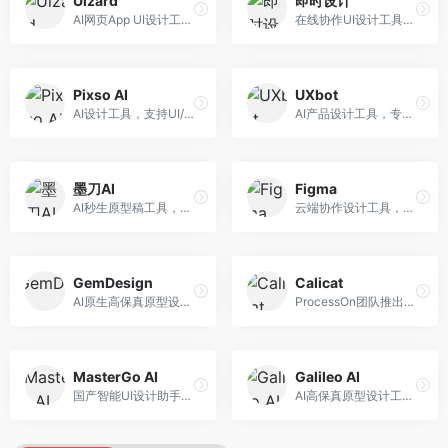
Uizard
即时设计
AI网页App UI设计工具，专注于快速界面生成。面向产品经理和设计师，提供线框图转UI、界面生成、设计优化等服务，设计速度快。
在线协作UI设计工具，整合AI设计功能。面向设计师和产品团队，提供界面设计、原型制作、设计资源库等服务，国产协作设计平台。
Pixso AI
UXbot
AI设计工具，支持UI/UX设计全流程。面向设计师和产品团队，提供界面生成、设计优化、协作评审等服务，国产替代方案，团队协作便捷。
AI产品设计工具，专注于用户体验优化。面向UX设计师，提供用户研究、设计建议、可用性测试等服务，UX设计支持完善。
墨刀AI
Figma
AI秒生原型稿工具，专注于快速原型设计。面向产品经理和设计师，提供原型生成、交互设计、团队协作等服务，原型制作效率高。
云端协作设计工具，整合AI设计辅助功能。面向UI/UX设计师和产品团队，提供界面设计、原型制作、团队协作等服务，协作功能强大，是UI设计领域的标杆产品。
GemDesign
Calicat
AI原生高保真原型设计工具，专注于智能设计生成。面向设计师，提供界面生成、设计优化、原型制作等服务，设计自动化程度高。
ProcessOn团队推出的产设研协作平台，整合设计与协作功能。面向产品团队，提供设计协作、文档管理、团队沟通等服务，产研协作便捷。
MasterGo AI
Galileo AI
国产智能UI设计助手，专注于界面设计自动化。面向UI设计师，提供界面生成、组件设计、设计系统构建等服务，中文用户适配性好。
AI高保真原型设计工具，专注于UI界面生成。面向设计师和产品团队，提供界面生成、交互设计、设计优化等服务，界面质量高。