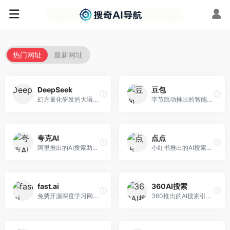
热门网址
最新网址
DeepSeek
豆包
幻方量化研发的大语言模型平台，专注于深度推理和代码生成能力。面向开发者、研究人员和技术爱好者，提供强大的逻辑推理和数学计算功能，开源生态完善，API接口友好。
字节跳动推出的智能对话助手平台，提供文本创作、知识问答、英语学习等多种AI服务。面向普通用户和内容创作者，支持多轮对话和文件解析，免费使用，响应速度快，中文理解能力强。
夸克AI
点点
阿里推出的AI搜索助手，整合搜索与AI功能。面向年轻用户，提供智能搜索、文档处理、学习辅助等服务，与夸克生态深度整合。
小红书推出的AI搜索应用，专注于生活方式内容搜索。面向小红书用户，提供生活攻略、消费决策、内容推荐等服务，生活方式内容丰富。
fast.ai
360AI搜索
免费开源深度学习网站，专注于实用AI教学。面向开发者，提供免费深度学习课程、实战项目、代码库等资源，学习门槛低。
360推出的AI搜索引擎，专注于安全智能搜索。面向普通用户，提供智能问答、网页搜索、内容整理等服务，安全防护能力强。