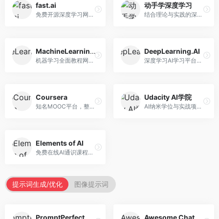
fast.ai
动手学深度学习
免费开源深度学习网站，专注于实用AI教学。面向开发者，提供免费深度学习课程、实战项目、代码库等资源，学习门槛低。
结合理论与实践的深度学习教材，专注于代码驱动学习。面向学生和开发者，提供深度学习理论、代码实现、练习题等资源，学习体验好。
MachineLearningMastery
DeepLearning.AI
机器学习全面教程网站，专注于实用技能教学。面向开发者，提供机器学习算法、Python实现、项目实战等教程，实用性强。
深度学习AI学习平台，由吴恩达创立。面向AI学习者，提供深度学习专项课程、AI新闻、技术社区等资源，课程质量权威。
Coursera
Udacity AI学院
知名MOOC平台，整合全球顶尖大学课程资源。面向学习者，提供AI、机器学习、深度学习等课程，证书认可度高，课程质量专业。
AI纳米学位与实战项目平台，专注于职业导向学习。面向AI从业者，提供机器学习、深度学习、计算机视觉等纳米学位，项目实战性强。
Elements of AI
免费在线AI通识课程，专注于AI基础知识普及。面向普通大众，提供AI概念、原理、应用等入门知识，语言通俗易懂。
提示词生成/优化
图像提示词
PromptPerfect
Awesome ChatGPT Prompts