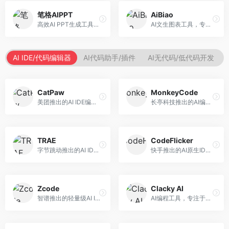
笔格AIPPT
AiBiao
高效AI PPT生成工具，专注于演示文稿智能创作。面向职场人士，支持主题输入、内容生成、设计美化等功能，PPT制作效率高。
AI文生图表工具，专注于数据可视化展示。面向数据分析师和职场人士，提供图表生成、数据可视化、PPT嵌入等服务，数据展示专业。
AI IDE/代码编辑器
AI代码助手/插件
AI无代码/低代码开发
CatPaw
MonkeyCode
美团推出的AI IDE编程工具，专注于本地开发生态。面向开发者，提供智能代码补全、代码生成、项目管理等服务，本地开发体验好。
长亭科技推出的AI编程助手，专注于安全开发。面向开发者，提供代码生成、安全检测、漏洞修复等服务，安全开发能力强。
TRAE
CodeFlicker
字节跳动推出的AI IDE编程工具，深度集成大模型能力。面向开发者，提供智能代码补全、代码解释、重构优化等服务，编程效率显著提升。
快手推出的AI原生IDE，专注于短视频相关开发。面向快手生态开发者，提供代码生成、调试辅助等服务，与快手开发生态深度整合。
Zcode
Clacky AI
智谱推出的轻量级AI IDE，基于GLM模型。面向开发者，提供智能代码补全、代码生成、错误检测等服务，中文编程支持好。
AI编程工具，专注于代码智能生成与优化。面向开发者，提供代码生成、代码重构、错误修复等服务，编程效率高。