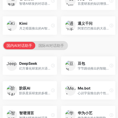
智谱AI研发的对话语言模型，支持中英双语交互。面向中文用户和开发者，提供知识问答、代码编写、文档解读等服务，开源生态完善，学术研究背景深厚。
百度研发的知识增强大语言模型，深度融合百度知识图谱和搜索能力。面向中文用户，提供知识问答、文本创作、逻辑推理等服务，中文语境理解准确，知识覆盖面广。
Kimi
通义千问
月之暗面推出的AI智能助手，核心优势在于超长文本处理能力，支持20万字以上文档分析。面向学术研究者、职场人士和内容创作者，提供文档解读、PPT生成、联网搜索等综合服务。
阿里巴巴推出的大语言模型平台，提供对话问答、文档处理、图像理解、代码编写等全方位AI服务。面向企业用户和个人开发者，集成阿里云生态，支持多模态交互，企业级安全保障。
国内AI对话助手
国际AI对话助手
DeepSeek
豆包
幻方量化研发的大语言模型平台，专注于深度推理和代码生成能力。面向开发者、研究人员和技术爱好者，提供强大的逻辑推理和数学计算功能，开源生态完善，API接口友好。
字节跳动推出的智能对话助手平台，提供文本创作、知识问答、英语学习等多种AI服务。面向普通用户和内容创作者，支持多轮对话和文件解析，免费使用，响应速度快，中文理解能力强。
阶跃AI
Me.bot
阶跃星辰研发的多模态大模型平台，支持文本、图像、视频的综合理解与生成。面向创作者和企业客户，提供内容创作、智能分析等服务，多模态能力突出。
心识宇宙推出的个性化AI伴侣，专注于情感交互和个人助理服务。面向个人用户，支持日程管理、情感陪伴、知识问答等功能，交互体验人性化。
智谱清言
华为小艺
智谱AI研发的对话语言模型，支持中英双语交互。面向中文用户和开发者，提供知识问答、代码编写、文档解读等服务，开源生态完善，学术研究背景深厚。
华为推出的AI智能助手网页端，深度整合鸿蒙生态和华为云服务。面向华为设备用户，支持语音交互、智能问答、设备控制等功能，与华为硬件生态无缝衔接。