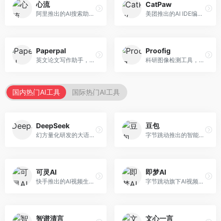
心流
CatPaw
阿里推出的AI搜索助手，专注于智能信息获取。面向普通用户，提供智能搜索、内容整理、知识问答等服务，与阿里生态深度整合。
美团推出的AI IDE编程工具，专注于本地开发生态。面向开发者，提供智能代码补全、代码生成、项目管理等服务，本地开发体验好。
Paperpal
Proofig
英文论文写作助手，专注于学术英语润色。面向需要发表国际期刊的研究者，提供语法检查、学术表达优化、格式规范等服务，英语表达地道专业。
科研图像检测工具，专注于学术图像完整性验证。面向科研人员，提供图像检测、重复分析、报告生成等服务，学术检测专业。
国内热门AI工具
国际热门AI工具
DeepSeek
豆包
幻方量化研发的大语言模型平台，专注于深度推理和代码生成能力。面向开发者、研究人员和技术爱好者，提供强大的逻辑推理和数学计算功能，开源生态完善，API接口友好。
字节跳动推出的智能对话助手平台，提供文本创作、知识问答、英语学习等多种AI服务。面向普通用户和内容创作者，支持多轮对话和文件解析，免费使用，响应速度快，中文理解能力强。
可灵AI
即梦AI
快手推出的AI视频生成平台，支持文生视频和图生视频，可生成长达2分钟的高质量视频内容。面向短视频创作者和营销人员，操作简便，生成效果逼真，适合商业推广和创意表达。
字节跳动旗下AI视频创作平台，支持多模态内容生成。面向内容创作者和营销人员，提供文生视频、图生视频、智能剪辑等功能，中文理解能力强，创作效率高。
智谱清言
文心一言