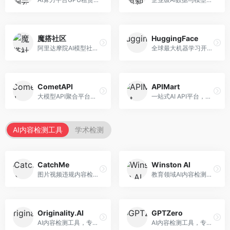
魔搭社区
HuggingFace
阿里达摩院AI模型社区，专注于中文AI生态。面向中文开发者，提供开源模型、数据集、开发工具等资源，中文模型丰富。
全球最大机器学习开源社区，整合模型库与开发工具。面向AI研究者和开发者，提供开源模型、数据集、开发工具等资源，开源生态最完善。
CometAPI
APIMart
大模型API聚合平台，整合多种AI模型服务。面向开发者，提供统一接口、模型切换、监控分析等服务，API管理便捷。
一站式AI API平台，整合多种AI服务。面向开发者，提供模型API、图像处理、语音识别等服务，API种类丰富。
AI内容检测工具
学术检测
CatchMe
Winston AI
图片视频违规内容检测平台，专注于视觉内容安全。面向内容平台，提供图片审核、视频审核、直播监控等服务，视觉检测专业。
教育领域AI内容检测平台，专注于学术诚信。面向教育机构，提供AI内容检测、抄袭检测、报告生成等服务，教育适配性强。
Originality.AI
GPTZero
AI内容检测工具，专注于内容原创性验证。面向内容创作者和出版商，提供AI检测、抄袭检测、批量分析等服务，检测精度高。
AI内容检测工具，专注于AI生成文本识别。面向教育工作者和出版商，提供文本检测、批量分析、API接口等服务，检测准确率高。