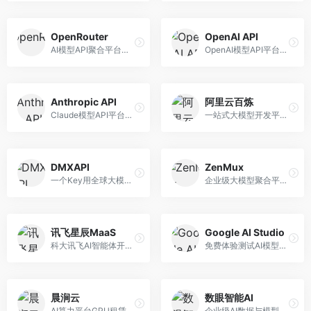
OpenRouter
OpenAI API
AI模型API聚合平台，整合多种主流大模型。面向开发者，提供统一API接口、模型对比、成本优化等服务，模型选择灵活。
OpenAI模型API平台，提供GPT系列模型服务。面向开发者，提供模型API、微调服务、Assistants API等，是AI开发领域的基础设施。
Anthropic API
阿里云百炼
Claude模型API平台，专注于安全可靠的AI服务。面向开发者，提供Claude系列模型API、安全特性、企业级服务等，API质量高。
一站式大模型开发平台，深度整合阿里云服务。面向企业开发者和AI团队，提供模型训练、微调、部署、应用开发等全流程服务，企业级功能完善。
DMXAPI
ZenMux
一个Key用全球大模型的聚合平台。面向开发者，提供多模型统一API、简化接入、成本控制等服务，接入便捷。
企业级大模型聚合平台，专注于企业AI服务。面向企业用户，提供多模型管理、安全合规、成本优化等服务，企业级功能完善。
讯飞星辰MaaS
Google AI Studio
科大讯飞AI智能体开发平台，专注于企业级模型服务。面向企业用户，提供模型调用、智能体创建、行业解决方案等服务，中文能力突出。
免费体验测试AI模型的平台，深度整合Google生态。面向开发者和研究者，提供Gemini模型体验、API密钥管理、提示词测试等服务，免费使用。
晨涧云
数眼智能AI
AI算力平台GPU租赁服务，专注于弹性算力。面向开发者和研究者，提供GPU租赁、弹性调度、成本优化等服务，算力灵活。
企业级AI数据与模型服务平台，专注于数据驱动AI。面向企业用户，提供数据管理、模型训练、部署服务等，数据治理能力强。