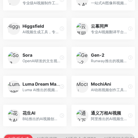
专业级AI视频制作工具，支持视频生成与编辑。面向影视制作人和创意工作者，提供文生视频、视频编辑、绿幕抠像等专业功能，视频处理能力强，适合专业创作场景。
一站式AI图像和视频创作平台，整合多种生成工具。面向内容创作者，提供文生图、文生视频、视频编辑等服务，创作工具全面，一站式体验便捷。
Higgsfield
云幕同声
AI视频生成工具，专注于高质量视频内容创作。面向视频创作者和营销人员，支持文生视频、视频编辑等功能，视频效果逼真，适合商业应用。
专业AI视频翻译平台，支持视频多语言配音和字幕生成。面向跨境电商和内容出海从业者，提供视频翻译、配音、字幕生成等服务，多语言支持完善。
Sora
Gen-2
OpenAI研发的文生视频大模型，可根据文字描述生成长达60秒的高清视频。面向影视创作者、广告从业者和内容生产者，视频连贯性强，物理世界理解准确，代表了AI视频生成的最高水平。
Runway推出的视频生成模型，专注于文生视频和视频风格转换。面向影视制作人和创意工作者，支持文本到视频、图像到视频等多种生成模式，视频质量专业级。
Luma Dream Machine
MochiAni
Luma AI推出的视频生成工具，专注于高质量视频创作。面向影视创作者和内容生产者，支持文生视频、图生视频，视频质量高，物理运动流畅自然。
AI动画视频创作工具，专注于动画内容生成。面向动画创作者和二次元内容生产者，支持动画风格视频生成，动画效果流畅，适合动漫内容创作。
花生AI
通义万相AI视频
B站推出的AI视频创作工具，专注于短视频内容生成。面向B站创作者，支持视频生成、视频编辑等功能，与B站平台深度整合，创作效率高。
阿里推出的AI视频生成服务，整合图像与视频创作能力。面向电商和营销从业者，支持商品视频生成、营销视频制作等服务，商业应用场景丰富。