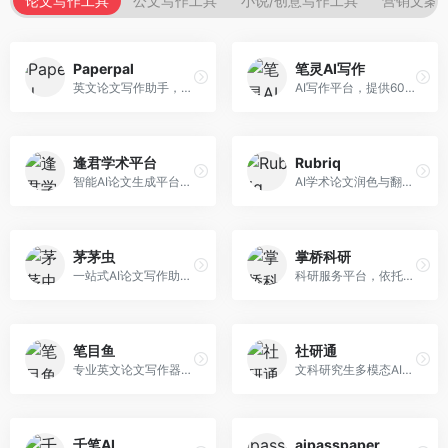
论文写作工具
公文写作工具
小说/创意写作工具
营销文案
Paperpal
笔灵AI写作
英文论文写作助手，专注于学术英语润色。面向需要发表国际期刊的研究者，提供语法检查、学术表达优化、格式规范等服务，英语表达地道专业。
AI写作平台，提供600+写作模板。面向学生、职场人士和内容创作者，支持论文、公文、营销文案等多种文体，模板丰富，一键生成，写作效率大幅提升。
逢君学术平台
Rubriq
智能AI论文生成平台，支持查重检测。面向高校学生和研究人员，提供论文选题、内容生成、查重修改等一站式服务，学术写作流程完整。
AI学术论文润色与翻译平台。面向国际期刊投稿者，提供论文润色、翻译、格式调整等服务，支持多语言，学术表达专业规范。
茅茅虫
掌桥科研
一站式AI论文写作助手，覆盖学术写作全场景。面向高校学生和科研人员，提供开题报告、文献综述、论文正文等写作服务，支持多学科多类型论文，操作简便。
科研服务平台，依托3亿+真实文献数据库。面向学术研究者和学生，提供文献检索、论文写作、科研数据分析等服务，文献资源丰富，学术支持专业。
笔目鱼
社研通
专业英文论文写作器，支持学术论文全流程。面向留学生和国际期刊投稿者，提供英文论文撰写、润色、格式调整等服务，学术英语表达规范。
文科研究生多模态AI学术写作平台。面向文科研究生和社科研究者，提供文献综述、理论分析、定性研究辅助等服务，文科研究方法论支持完善。
千笔AI
aipasspaper