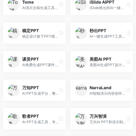
Tome
iSlide AIPPT
AI演示文稿生成工具，专注于故事化演示创作。面向创业者和营销人员，提供故事叙述、视觉设计、内容生成等服务，演示文稿叙事性强。
iSlide推出的AI一键设计精美PPT工具。面向PPT设计用户，提供模板库、内容生成、设计优化等服务，与iSlide插件深度整合。
稿定PPT
秒出PPT
稿定设计旗下PPT模板资源库，整合AI生成功能。面向设计师和职场人士，提供海量PPT模板、AI内容生成等服务，模板质量高。
AI一键生成PPT工具，专注于快速演示文稿制作。面向职场人士，支持主题输入、内容生成、模板套用等功能，PPT生成速度快，适合紧急制作场景。
课灵PPT
美图AI PPT
AI免费生成PPT课件平台，专注于教育场景。面向教师和教育工作者，提供课件生成、教学设计、模板选择等服务，教育适配性强。
美图AI生成PPT设计工具，整合图像处理能力。面向设计师和职场人士，提供PPT生成、图片美化、设计优化等服务，视觉设计美观。
万知PPT
NarraLand
AI PPT生成平台，整合知识库与创作功能。面向职场人士，支持内容检索、PPT生成、设计优化等服务，知识整合能力强。
AI智能演示内容创作平台，专注于叙事演示。面向内容创作者，提供故事创作、演示生成、动画设计等服务，演示内容生动有趣。
歌者PPT
万兴智演
AI PPT生成工具，专注于演示文稿智能创作。面向职场人士，支持主题输入、内容生成、设计美化等功能，PPT制作效率高。
万兴AI PPT和演示制作软件，整合视频演示功能。面向职场人士和教育工作者，提供PPT生成、演示录制、视频制作等服务，演示功能完善。