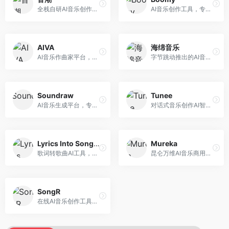
全栈自研AI音乐创作平台，支持从创作到发布的完整流程。面向独立音乐人和音乐工作室，提供作词作曲、编曲混音、音乐发布等服务，创作工具专业。
AI音乐创作工具，专注于快速音乐生成与发布。面向音乐爱好者和业余创作者，支持一键生成原创音乐，可直接发布到音乐平台，创作门槛低。
AIVA
海绵音乐
AI音乐作曲家平台，专注于古典和影视配乐创作。面向影视制作人和游戏开发者，提供原创音乐生成、配乐定制等服务，音乐风格专业，适合影视游戏配乐。
字节跳动推出的AI音乐创作平台，支持多风格音乐生成。面向内容创作者和音乐爱好者，提供歌词创作、旋律生成、编曲制作等服务，创作效率高，适合短视频配乐。
Soundraw
Tunee
AI音乐生成平台，专注于免版税音乐创作。面向视频创作者和内容制作者，提供背景音乐生成、音乐定制等服务，音乐版权清晰，适合视频配乐场景。
对话式音乐创作AI智能体，支持自然语言交互创作。面向音乐爱好者，通过对话方式完成音乐创作，交互体验友好，创作过程直观。
Lyrics Into Song AI
Mureka
歌词转歌曲AI工具，支持将歌词转化为完整歌曲。面向歌词创作者和音乐爱好者，提供歌词谱曲、编曲制作等服务，歌词音乐化效率高。
昆仑万维AI音乐商用创作平台，专注于商业音乐授权。面向企业和商业用户，提供版权音乐生成、商用授权等服务，音乐版权清晰，商业应用安全。
SongR
在线AI音乐创作工具，支持歌词与旋律一体化生成。面向内容创作者和音乐爱好者，提供歌词创作、旋律生成、音乐制作等服务，操作简便，创作速度快。