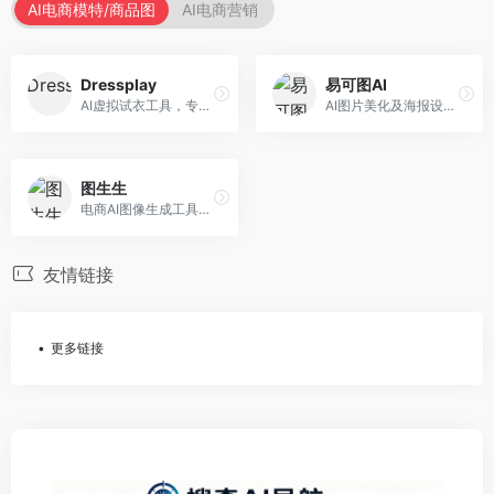
AI电商模特/商品图
AI电商营销
Dressplay
易可图AI
AI虚拟试衣工具，专注于服装电商体验。面向服装电商，提供虚拟试穿、尺码推荐、穿搭建议等服务，试衣体验真实。
AI图片美化及海报设计平台，专注于电商视觉设计。面向电商卖家，提供图片美化、海报设计、营销素材等服务，设计效率高。
图生生
电商AI图像生成工具，专注于商品图创作。面向电商卖家，提供商品图生成、背景替换、批量处理等服务，商品图质量高。
友情链接
更多链接