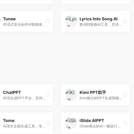
Tunee
Lyrics Into Song AI
对话式音乐创作AI智能体，支持自然语言交互创作。面向音乐爱好者，通过对话方式完成音乐创作，交互体验友好，创作过程直观。
歌词转歌曲AI工具，支持将歌词转化为完整歌曲。面向歌词创作者和音乐爱好者，提供歌词谱曲、编曲制作等服务，歌词音乐化效率高。
ChatPPT
Kimi PPT助手
对话生成PPT平台，支持自然语言交互创作。面向职场人士和教育工作者，通过对话方式完成PPT制作，交互体验友好，创作过程直观。
Kimi推出的PPT生成智能体，整合长文本处理能力。面向职场人士和学生，支持文档解析、PPT生成、内容优化等服务，与Kimi生态深度整合。
Tome
iSlide AIPPT
AI演示文稿生成工具，专注于故事化演示创作。面向创业者和营销人员，提供故事叙述、视觉设计、内容生成等服务，演示文稿叙事性强。
iSlide推出的AI一键设计精美PPT工具。面向PPT设计用户，提供模板库、内容生成、设计优化等服务，与iSlide插件深度整合。