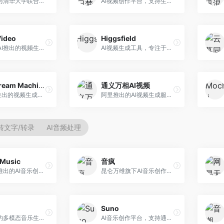
生数科技与清华大学联合研发的AI视频生成大模型。面向视频创作者和内容生产者，支持文生视频、图生视频，视频质量高，物理运动理解准确，国产视频生成领先工具。
AI视频创作平台，支持生成长达50分钟的长视频内容。面向长视频创作者和内容生产者，支持故事视频生成、视频编辑等功能，适合叙事性内容创作。
Video
Higgsfield
Stability AI推出的视频生成模型，开源可部署。面向开发者和专业创作者，支持视频生成、视频编辑等功能，开源生态完善，定制化程度高。
AI视频生成工具，专注于高质量视频内容创作。面向视频创作者和营销人员，支持文生视频、视频编辑等功能，视频效果逼真，适合商业应用。
Luma Dream Machine
通义万相AI视频
Luma AI推出的视频生成工具，专注于高质量视频创作。面向影视创作者和内容生产者，支持文生视频、图生视频，视频质量高，物理运动流畅自然。
阿里推出的AI视频生成服务，整合图像与视频创作能力。面向电商和营销从业者，支持商品视频生成、营销视频制作等服务，商业应用场景丰富。
转文字/转录
AI音频处理
Music
音疯
昆仑万维推出的AI音乐创作平台，基于天工大模型。面向音乐创作者，支持歌词生成、旋律创作、音乐编曲等服务，中文音乐创作能力强。
昆仑万维旗下AI音乐创作平台，专注于音乐内容生成。面向音乐爱好者和内容创作者，提供多种风格音乐生成，操作简便，创作速度快。
Suno
阿里推出的多模态音乐生成平台，整合音频与文本理解能力。面向内容创作者，支持歌词生成、旋律创作、音乐编辑等服务，与阿里生态深度整合。
AI音乐创作平台，支持通过文字描述生成完整歌曲，包含歌词、旋律和人声。面向音乐爱好者、内容创作者和独立音乐人，操作门槛低，创作速度快，支持多种音乐风格，为音乐创作带来全新可能。