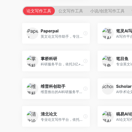
论文写作工具
公文写作工具
小说/创意写作工具
Paperpal
笔灵AI
英文论文写作助手，专注于学术英语润色。面向需要发表国际期刊的研究者，提供语法检查、学术表达优化、格式规范等服务，英语表达地道专业。
掌桥科研
笔目鱼
科研服务平台，依托3亿+真实文献数据库。面向学术研究者和学生，提供文献检索、论文写作、科研数据分析等服务，文献资源丰富，学术支持专业。
维普科创助手
Schola
维普推出的AI科研服务平台，整合学术资源与智能写作。面向科研人员和高校师生，提供文献检索、论文写作、查重检测等一站式服务，学术资源权威可靠。
清北论文
稿易AI
专业论文写作平台，依托高校学术资源。面向本科生和研究生，提供论文指导、写作辅助、查重检测等服务，学术规范性强，适合追求高质量论文的用户。