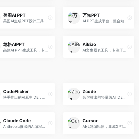
美图AI PPT
万知PPT
美图AI生成PPT设计工具，整合图像处理能力。面向设计师和职场人士，提供PPT生成、图片美化、设计优化等服务，视觉设计美观。
AI PPT生成平台，整合知识库与创作功能。面向职场人士，支持内容检索、PPT生成、设计优化等服务，知识整合能力强。
笔格AIPPT
AiBiao
高效AI PPT生成工具，专注于演示文稿智能创作。面向职场人士，支持主题输入、内容生成、设计美化等功能，PPT制作效率高。
AI文生图表工具，专注于数据可视化展示。面向数据分析师和职场人士，提供图表生成、数据可视化、PPT嵌入等服务，数据展示专业。
CodeFlicker
Zcode
快手推出的AI原生IDE，专注于短视频相关开发。面向快手生态开发者，提供代码生成、调试辅助等服务，与快手开发生态深度整合。
智谱推出的轻量级AI IDE，基于GLM模型。面向开发者，提供智能代码补全、代码生成、错误检测等服务，中文编程支持好。
Claude Code
Cursor
Anthropic推出的AI编程工具，基于Claude模型。面向开发者，提供代码生成、代码审查、调试辅助等服务，代码质量高，推理能力强。
AI代码编辑器，集成GPT-4模型，专注于智能编程辅助。面向开发者，提供代码生成、代码解释、错误修复等服务，编程体验流畅，开发效率高。