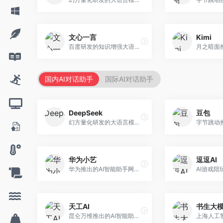
文心一言
Kimi
百度研发的知识增强大语言模型，深度融合百度知识图谱和搜索能力。面向中文用户，提供知识问答、文本创作、逻辑推理等服务，中文语境理解准确，知识覆盖面广。
国内AI对话助手
国际AI对话助手
DeepSeek
豆包
幻方量化研发的大语言模型平台，专注于深度推理和代码生成能力。面向开发者、研究人员和技术爱好者，提供强大的逻辑推理和数学计算功能，开源生态完善，API接口友好。
华为小艺
逗逗AI
华为推出的AI智能助手网页端，深度整合鸿蒙生态和华为云服务。面向华为设备用户，支持语音交互、智能问答、设备控制等功能，与华为硬件生态无缝衔接。
天工AI
书生大
昆仑万维推出的AI智能助手，集成搜索、对话、创作等多种能力。面向普通用户和内容创作者，支持联网搜索、文本生成、图像理解等功能，响应速度快，免费使用。