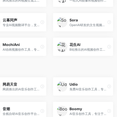
腾讯推出的AI视频生成工具，基于混元大模型。面向腾讯生态用户和内容创作者，支持文生视频、视频编辑等功能，与腾讯产品生态深度整合。
一站式AI图像和视频创作平台，整合多种生成工具。面向内容创作者，提供文生图、文生视频、视频编辑等服务，创作工具全面，一站式体验便捷。
云幕同声
Sora
专业AI视频翻译平台，支持视频多语言配音和字幕生成。面向跨境电商和内容出海从业者，提供视频翻译、配音、字幕生成等服务，多语言支持完善。
OpenAI研发的文生视频大模型，可根据文字描述生成长达60秒的高清视频。面向影视创作者、广告从业者和内容生产者，视频连贯性强，物理世界理解准确，代表了AI视频生成的最高水平。
MochiAni
花生AI
AI动画视频创作工具，专注于动画内容生成。面向动画创作者和二次元内容生产者，支持动画风格视频生成，动画效果流畅，适合动漫内容创作。
B站推出的AI视频创作工具，专注于短视频内容生成。面向B站创作者，支持视频生成、视频编辑等功能，与B站平台深度整合，创作效率高。
网易天音
Udio
网易推出的AI音乐创作工具，支持作词、作曲与编曲。面向音乐爱好者和独立音乐人，提供歌词生成、旋律创作、编曲制作等服务，与网易云音乐生态深度整合。
免费AI音乐创作工具，专注于高质量音乐生成。面向音乐创作者和内容制作者，支持多种音乐风格生成，音质专业，创作自由度高，适合专业音乐制作场景。
音潮
Boomy
全栈自研AI音乐创作平台，支持从创作到发布的完整流程。面向独立音乐人和音乐工作室，提供作词作曲、编曲混音、音乐发布等服务，创作工具专业。
AI音乐创作工具，专注于快速音乐生成与发布。面向音乐爱好者和业余创作者，支持一键生成原创音乐，可直接发布到音乐平台，创作门槛低。