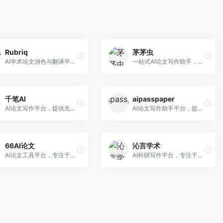
Rubriq
茅茅虫
AI学术论文润色与翻译平台。面向国际期刊投稿者，提供论文润色、翻译、格式调整等服务，支持多语言，学术表达专业规范。
一站式AI论文写作助手，覆盖学术写作全场景。面向高校学生和科研人员，提供开题报告、文献综述、论文正文等写作服务，支持多学科多类型论文，操作简便。
千笔AI
aipasspaper
AI论文写作平台，提供无限改稿服务。面向高校学生和学术研究者，支持论文选题、大纲生成、内容撰写、查重修改等全流程服务，改稿次数不限，服务质量有保障。
AI论文写作助手平台，提供智能化的学术写作支持。面向大学生和研究人员，支持多种学科论文生成，提供参考文献管理和格式规范服务，写作效率高。
66AI论文
沁言学术
AI论文工具平台，专注于高质量低查重论文生成。面向大学生和研究生，提供论文写作、降重修改等服务，生成内容原创度高，查重率低。
AI科研写作平台，专注于学术研究辅助。面向研究生和科研工作者，提供文献分析、研究方法指导、论文撰写等服务，学术资源丰富，研究支持全面。