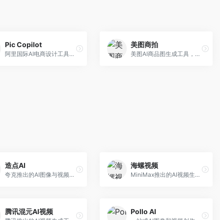
Pic Copilot
美图商拍
阿里国际AI电商设计工具，专注于跨境电商。面向跨境电商卖家，提供商品图优化、营销海报生成、多语言适配等服务，海外市场适配性强。
美图AI商品图生成工具，整合美图生态。面向电商卖家，提供商品图美化、模特替换、场景生成等服务，移动端操作便捷。
造点AI
海螺视频
夸克推出的AI图像与视频创作平台。面向普通用户和内容创作者，提供文生图、文生视频等功能，操作简便，与夸克生态深度整合。
MiniMax推出的AI视频生成工具，支持高质量视频创作。面向内容创作者，提供文生视频、视频编辑等功能，生成速度快，视频效果自然流畅。
腾讯混元AI视频
Pollo AI