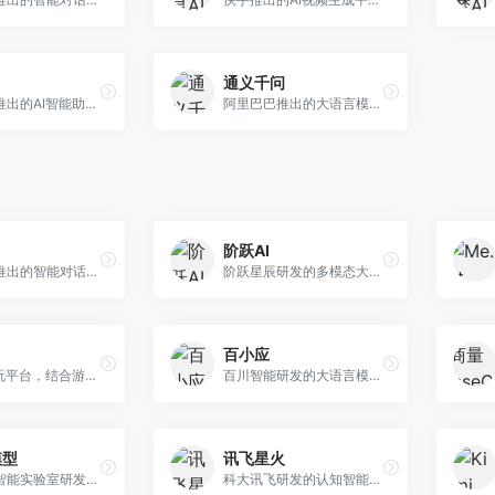
通义千问
月之暗面推出的AI智能助手，核心优势在于超长文本处理能力，支持20万字以上文档分析。面向学术研究者、职场人士和内容创作者，提供文档解读、PPT生成、联网搜索等综合服务。
阿里巴巴推出的大语言模型平台，提供对话问答、文档处理、图像理解、代码编写等全方位AI服务。面向企业用户和个人开发者，集成阿里云生态，支持多模态交互，企业级安全保障。
阶跃AI
字节跳动推出的智能对话助手平台，提供文本创作、知识问答、英语学习等多种AI服务。面向普通用户和内容创作者，支持多轮对话和文件解析，免费使用，响应速度快，中文理解能力强。
阶跃星辰研发的多模态大模型平台，支持文本、图像、视频的综合理解与生成。面向创作者和企业客户，提供内容创作、智能分析等服务，多模态能力突出。
百小应
AI游戏陪玩平台，结合游戏理解和自然语言交互技术。面向游戏玩家，提供游戏攻略、陪玩互动、社交聊天等服务，游戏知识丰富，互动体验有趣。
百川智能研发的大语言模型助手，专注于中文理解和生成。面向中文用户，提供知识问答、文本创作、代码辅助等服务，模型参数规模大，中文表达流畅自然。
模型
讯飞星火
上海人工智能实验室研发的开源大模型系列，支持多尺度和多模态。面向研究机构和开发者，开源生态完善，学术研究背景深厚，适合科研和定制开发。
科大讯飞研发的认知智能大模型，深度融合语音识别和自然语言处理技术。面向企业用户和教育领域，提供语音交互、文档处理、代码生成等服务，中文语音识别准确率高。