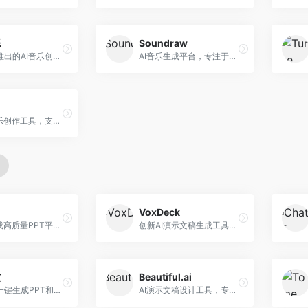
乐
Soundraw
字节跳动推出的AI音乐创作平台，支持多风格音乐生成。面向内容创作者和音乐爱好者，提供歌词创作、旋律生成、编曲制作等服务，创作效率高，适合短视频配乐。
AI音乐生成平台，专注于免版税音乐创作。面向视频创作者和内容制作者，提供背景音乐生成、音乐定制等服务，音乐版权清晰，适合视频配乐场景。
在线AI音乐创作工具，支持歌词与旋律一体化生成。面向内容创作者和音乐爱好者，提供歌词创作、旋律生成、音乐制作等服务，操作简便，创作速度快。
VoxDeck
AI快速生成高质量PPT平台，支持主题定制。面向职场人士和学生，提供一键生成、模板选择、内容优化等服务，PPT制作速度快，设计质量高。
创新AI演示文稿生成工具，支持语音交互创作。面向职场人士，支持语音输入、PPT生成、内容优化等功能，语音创作体验便捷。
文
Beautiful.ai
科大讯飞一键生成PPT和Word工具，整合语音技术。面向职场人士，支持语音输入、文档生成、格式调整等功能，办公效率显著提升。
AI演示文稿设计工具，专注于自动化设计排版。面向职场人士，提供智能排版、模板选择、设计优化等服务，设计美观度高。