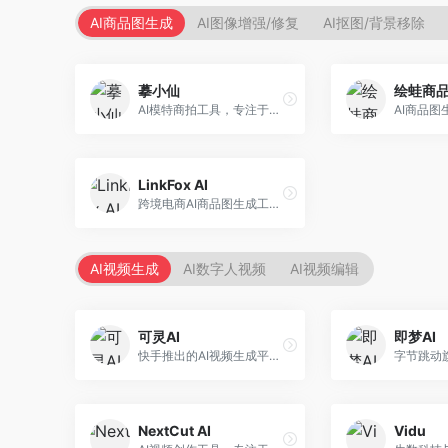
AI商品图生成
AI图像增强/修复
AI抠图/背景移除
摹小仙
绘蛙商
AI模特商拍工具，专注于服装电商。面向服装电商卖家，提供虚拟模特试穿、商品展示图生成等服务，模特形象多样，拍摄成本低。
LinkFox AI
跨境电商AI商品图生成工具。面向跨境电商卖家，支持多语言商品图生成、模特替换、场景优化等服务，适配海外电商平台需求。
AI视频生成
AI数字人视频
AI视频编辑
可灵AI
即梦AI
快手推出的AI视频生成平台，支持文生视频和图生视频，可生成长达2分钟的高质量视频内容。面向短视频创作者和营销人员，操作简便，生成效果逼真，适合商业推广和创意表达。
NextCut AI
Vidu