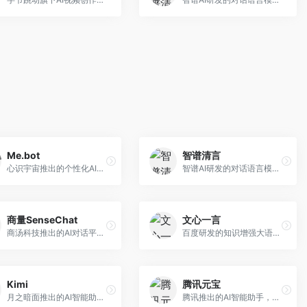
Me.bot
智谱清言
心识宇宙推出的个性化AI伴侣，专注于情感交互和个人助理服务。面向个人用户，支持日程管理、情感陪伴、知识问答等功能，交互体验人性化。
智谱AI研发的对话语言模型，支持中英双语交互。面向中文用户和开发者，提供知识问答、代码编写、文档解读等服务，开源生态完善，学术研究背景深厚。
商量SenseChat
文心一言
商汤科技推出的AI对话平台，结合计算机视觉和自然语言处理技术。面向企业用户和开发者，支持多模态交互，视觉理解能力强，适合智能客服和内容创作场景。
百度研发的知识增强大语言模型，深度融合百度知识图谱和搜索能力。面向中文用户，提供知识问答、文本创作、逻辑推理等服务，中文语境理解准确，知识覆盖面广。
Kimi
腾讯元宝
月之暗面推出的AI智能助手，核心优势在于超长文本处理能力，支持20万字以上文档分析。面向学术研究者、职场人士和内容创作者，提供文档解读、PPT生成、联网搜索等综合服务。
腾讯推出的AI智能助手，整合微信生态和腾讯云服务。面向普通用户和企业客户，支持文档解析、图像理解、联网搜索等功能，与腾讯产品无缝衔接，办公协作便捷。