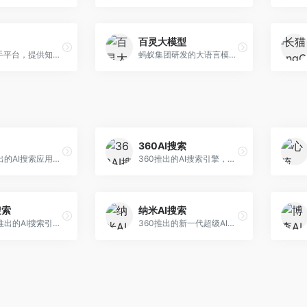
百灵大模型
AI智能助手平台，提供知识问答、文本创作、文档处理等服务。面向普通用户和职场人士，操作简便，响应速度快，支持多场景应用。
蚂蚁集团研发的大语言模型平台，专注于金融科技和企业服务。面向金融机构和企业客户，提供智能客服、风险分析、文档处理等服务，金融场景理解深入。
360AI搜索
小红书推出的AI搜索应用，专注于生活方式内容搜索。面向小红书用户，提供生活攻略、消费决策、内容推荐等服务，生活方式内容丰富。
360推出的AI搜索引擎，专注于安全智能搜索。面向普通用户，提供智能问答、网页搜索、内容整理等服务，安全防护能力强。
搜索
纳米AI搜索
昆仑万维推出的AI搜索引擎，整合大模型与搜索能力。面向普通用户，提供智能问答、深度搜索、内容整理等服务，中文搜索体验好。
360推出的新一代超级AI搜索，深度整合360搜索资源。面向普通用户，提供智能问答、多模态搜索、内容生成等服务，安全可靠。