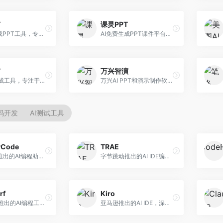
T
课灵PPT
AI一键生成PPT工具，专注于快速演示文稿制作。面向职场人士，支持主题输入、内容生成、模板套用等功能，PPT生成速度快，适合紧急制作场景。
AI免费生成PPT课件平台，专注于教育场景。面向教师和教育工作者，提供课件生成、教学设计、模板选择等服务，教育适配性强。
T
万兴智演
AI PPT生成工具，专注于演示文稿智能创作。面向职场人士，支持主题输入、内容生成、设计美化等功能，PPT制作效率高。
万兴AI PPT和演示制作软件，整合视频演示功能。面向职场人士和教育工作者，提供PPT生成、演示录制、视频制作等服务，演示功能完善。
代码开发
AI测试工具
yCode
TRAE
长亭科技推出的AI编程助手，专注于安全开发。面向开发者，提供代码生成、安全检测、漏洞修复等服务，安全开发能力强。
字节跳动推出的AI IDE编程工具，深度集成大模型能力。面向开发者，提供智能代码补全、代码解释、重构优化等服务，编程效率显著提升。
rf
Kiro
Codeium推出的AI编程工具，专注于代码智能辅助。面向开发者，提供代码补全、代码生成、代码解释等服务，多语言支持完善。
亚马逊推出的AI IDE，深度整合AWS云服务。面向AWS开发者，提供代码生成、云服务集成、部署自动化等服务，与AWS生态无缝衔接。