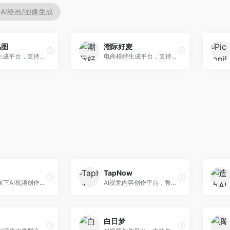
AI绘画/图像生成
品图
潮际好麦
AI商品图生成平台，支持模特换装和场景生成。面向电商卖家，提供商品上身效果展示、场景化商品图生成等服务，电商营销效果显著。
电商模特生成平台，支持AI虚拟模特创作。面向服装和配饰电商，提供模特试穿、商品展示、营销素材生成等服务，模特形象可定制。
TapNow
字节跳动旗下AI视频创作平台，支持多模态内容生成。面向内容创作者和营销人员，提供文生视频、图生视频、智能剪辑等功能，中文理解能力强，创作效率高。
AI视觉内容创作平台，整合图像与视频生成能力。面向内容创作者，提供文生图、文生视频、智能编辑等服务，创作工具丰富，一站式体验便捷。
白日梦