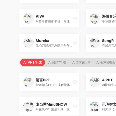
AIVA
海绵音
AI音乐作曲家平台，专注于古典和影视配乐创作。面向影视制作人和游戏开发者，提供原创音乐生成、配乐定制等服务，音乐风格专业，适合影视游戏配乐。
Mureka
SongR
昆仑万维AI音乐商用创作平台，专注于商业音乐授权。面向企业和商业用户，提供版权音乐生成、商用授权等服务，音乐版权清晰，商业应用安全。
AI PPT生成
AI思维导图
AI文档处理
AI表格/图表
清言PPT
AiPPT
智谱清言PPT生成智能体，基于GLM大模型。面向智谱用户，支持对话生成PPT、内容优化等服务，与智谱生态深度整合。
麦当秀MindSHOW
讯飞智
AI在线PPT生成工具，支持思维导图转PPT。面向职场人士，提供思维导图导入、PPT生成、模板选择等服务，思维导图转PPT效率高。