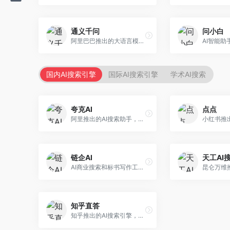
通义千问
问小白
阿里巴巴推出的大语言模型平台，提供对话问答、文档处理、图像理解、代码编写等全方位AI服务。面向企业用户和个人开发者，集成阿里云生态，支持多模态交互，企业级安全保障。
国内AI搜索引擎
国际AI搜索引擎
学术AI搜索
夸克AI
点点
阿里推出的AI搜索助手，整合搜索与AI功能。面向年轻用户，提供智能搜索、文档处理、学习辅助等服务，与夸克生态深度整合。
链企AI
天工AI
AI商业搜索和标书写作工具，专注于企业服务场景。面向企业用户，提供商业信息搜索、标书生成、企业分析等服务，商业信息专业。
知乎直答
知乎推出的AI搜索引擎，专注于知识问答场景。面向知识获取者，提供知乎内容搜索、智能问答、知识整理等服务，专业知识丰富。