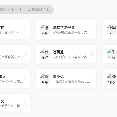
营销文案工具
写作辅助工具
写作
逢君学术平台
AI写作平台，提供600+写作模板。面向学生、职场人士和内容创作者，支持论文、公文、营销文案等多种文体，模板丰富，一键生成，写作效率大幅提升。
智能AI论文生成平台，支持查重检测。面向高校学生和研究人员，提供论文选题、内容生成、查重修改等一站式服务，学术写作流程完整。
社研通
专业英文论文写作器，支持学术论文全流程。面向留学生和国际期刊投稿者，提供英文论文撰写、润色、格式调整等服务，学术英语表达规范。
文科研究生多模态AI学术写作平台。面向文科研究生和社科研究者，提供文献综述、理论分析、定性研究辅助等服务，文科研究方法论支持完善。
rGo
雷小兔
AI学术论文写作平台，专注于理工科领域的逻辑构建。面向理工科研究生和科研工作者，提供公式编辑、数据分析、论文结构优化等服务，理工科写作逻辑严谨。
一站式学术编辑器平台，覆盖论文写作全流程。面向高校学生和科研人员，提供选题分析、文献检索、论文生成、查重降重等服务，操作流程清晰，学术写作效率显著提升。
论文
AI论文写作助手平台，提供智能化学术写作支持。面向高校学生，支持多种论文类型生成，提供参考文献管理和格式规范服务，操作流程简单。