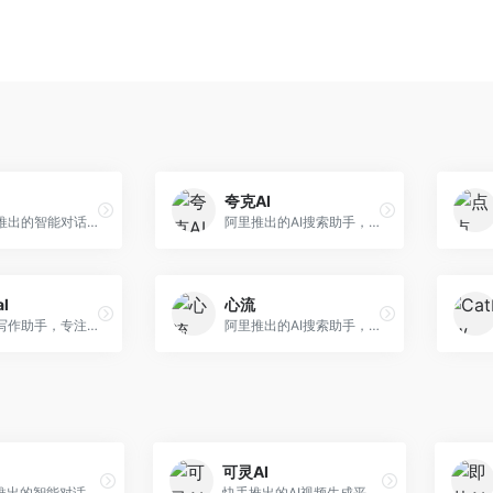
夸克AI
字节跳动推出的智能对话助手平台，提供文本创作、知识问答、英语学习等多种AI服务。面向普通用户和内容创作者，支持多轮对话和文件解析，免费使用，响应速度快，中文理解能力强。
阿里推出的AI搜索助手，整合搜索与AI功能。面向年轻用户，提供智能搜索、文档处理、学习辅助等服务，与夸克生态深度整合。
al
心流
英文论文写作助手，专注于学术英语润色。面向需要发表国际期刊的研究者，提供语法检查、学术表达优化、格式规范等服务，英语表达地道专业。
阿里推出的AI搜索助手，专注于智能信息获取。面向普通用户，提供智能搜索、内容整理、知识问答等服务，与阿里生态深度整合。
可灵AI
字节跳动推出的智能对话助手平台，提供文本创作、知识问答、英语学习等多种AI服务。面向普通用户和内容创作者，支持多轮对话和文件解析，免费使用，响应速度快，中文理解能力强。
快手推出的AI视频生成平台，支持文生视频和图生视频，可生成长达2分钟的高质量视频内容。面向短视频创作者和营销人员，操作简便，生成效果逼真，适合商业推广和创意表达。