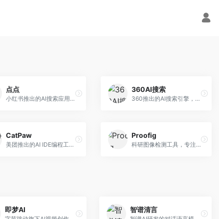
点点
360AI搜索
小红书推出的AI搜索应用，专注于生活方式内容搜索。面向小红书用户，提供生活攻略、消费决策、内容推荐等服务，生活方式内容丰富。
360推出的AI搜索引擎，专注于安全智能搜索。面向普通用户，提供智能问答、网页搜索、内容整理等服务，安全防护能力强。
CatPaw
Proofig
美团推出的AI IDE编程工具，专注于本地开发生态。面向开发者，提供智能代码补全、代码生成、项目管理等服务，本地开发体验好。
科研图像检测工具，专注于学术图像完整性验证。面向科研人员，提供图像检测、重复分析、报告生成等服务，学术检测专业。
即梦AI
智谱清言
字节跳动旗下AI视频创作平台，支持多模态内容生成。面向内容创作者和营销人员，提供文生视频、图生视频、智能剪辑等功能，中文理解能力强，创作效率高。
智谱AI研发的对话语言模型，支持中英双语交互。面向中文用户和开发者，提供知识问答、代码编写、文档解读等服务，开源生态完善，学术研究背景深厚。