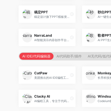
稿定PPT
秒出PP
稿定设计旗下PPT模板资源库，整合AI生成功能。面向设计师和职场人士，提供海量PPT模板、AI内容生成等服务，模板质量高。
NarraLand
歌者PP
AI智能演示内容创作平台，专注于叙事演示。面向内容创作者，提供故事创作、演示生成、动画设计等服务，演示内容生动有趣。
AI IDE/代码编辑器
AI代码助手/插件
AI无代码/低
CatPaw
Monke
美团推出的AI IDE编程工具，专注于本地开发生态。面向开发者，提供智能代码补全、代码生成、项目管理等服务，本地开发体验好。
Clacky AI
Windsu
AI编程工具，专注于代码智能生成与优化。面向开发者，提供代码生成、代码重构、错误修复等服务，编程效率高。