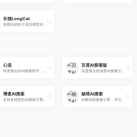
长猫LongCat
美团自研的大语言模型对话平台，专注于本地生活服务场景。面向美团生态用户，提供智能推荐、服务问答等功能，本地生活知识覆盖全面。
心流
百度AI探索版
阿里推出的AI搜索助手，专注于智能信息获取。面向普通用户，提供智能搜索、内容整理、知识问答等服务，与阿里生态深度整合。
百度推出的深度AI搜索引擎，整合百度知识图谱。面向中文用户，提供智能问答、知识探索、内容生成等服务，知识覆盖面广。
博查AI搜索
秘塔AI搜索
支持多模型的AI搜索引擎，整合多种大模型能力。面向AI爱好者，提供多模型搜索、答案对比、深度分析等服务，模型选择灵活。
AI驱动的搜索引擎，专注于无广告直达结果。面向研究者和信息获取需求者，提供深度搜索、来源标注、答案整理等服务，搜索结果干净准确，信息可信度高。