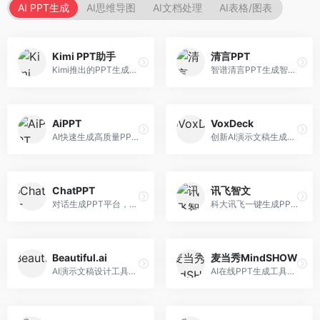
AI PPT生成
AI思维导图
AI文档处理
AI表格/图表
Kimi PPT助手
清言PPT
Kimi推出的PPT生成智能体，整合长文本处理能力。面向职场人士和学生，支持文档解析、PPT生成、内容优化等服务，与Kimi生态深度整合。
智谱清言PPT生成智能体，基于GLM大模型。面向智谱用户，支持对话生成PPT、内容优化等服务，与智谱生态深度整合。
AiPPT
VoxDeck
AI快速生成高质量PPT平台，支持主题定制。面向职场人士和学生，提供一键生成、模板选择、内容优化等服务，PPT制作速度快，设计质量高。
创新AI演示文稿生成工具，支持语音交互创作。面向职场人士，支持语音输入、PPT生成、内容优化等功能，语音创作体验便捷。
ChatPPT
讯飞智文
对话生成PPT平台，支持自然语言交互创作。面向职场人士和教育工作者，通过对话方式完成PPT制作，交互体验友好，创作过程直观。
科大讯飞一键生成PPT和Word工具，整合语音技术。面向职场人士，支持语音输入、文档生成、格式调整等功能，办公效率显著提升。
Beautiful.ai
麦当秀MindSHOW
AI演示文稿设计工具，专注于自动化设计排版。面向职场人士，提供智能排版、模板选择、设计优化等服务，设计美观度高。
AI在线PPT生成工具，支持思维导图转PPT。面向职场人士，提供思维导图导入、PPT生成、模板选择等服务，思维导图转PPT效率高。