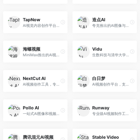
TapNow
造点AI
AI视觉内容创作平台，整合图像与视频生成能力。面向内容创作者，提供文生图、文生视频、智能编辑等服务，创作工具丰富，一站式体验便捷。
夸克推出的AI图像与视频创作平台。面向普通用户和内容创作者，提供文生图、文生视频等功能，操作简便，与夸克生态深度整合。
海螺视频
Vidu
MiniMax推出的AI视频生成工具，支持高质量视频创作。面向内容创作者，提供文生视频、视频编辑等功能，生成速度快，视频效果自然流畅。
生数科技与清华大学联合研发的AI视频生成大模型。面向视频创作者和内容生产者，支持文生视频、图生视频，视频质量高，物理运动理解准确，国产视频生成领先工具。
NextCut AI
白日梦
AI视频创作工具，专注于智能剪辑和视频生成。面向视频创作者，提供智能剪辑、视频生成、特效添加等功能，剪辑效率高，适合快节奏内容生产。
AI视频创作平台，支持生成长达50分钟的长视频内容。面向长视频创作者和内容生产者，支持故事视频生成、视频编辑等功能，适合叙事性内容创作。
Pollo AI
Runway
一站式AI图像和视频创作平台，整合多种生成工具。面向内容创作者，提供文生图、文生视频、视频编辑等服务，创作工具全面，一站式体验便捷。
专业级AI视频制作工具，支持视频生成与编辑。面向影视制作人和创意工作者，提供文生视频、视频编辑、绿幕抠像等专业功能，视频处理能力强，适合专业创作场景。
腾讯混元AI视频
Stable Video