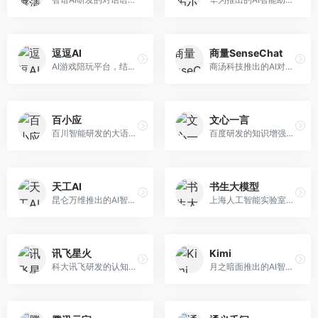
逗逗AI
商量SenseChat
AI游戏陪玩平台，结合游戏理解和自然语言交互技术。面向游戏玩家，提供游戏攻略、陪玩互动、社交聊天等服务，游戏知识丰富，互动体验有趣。
商汤科技推出的AI对话平台，结合计算机视觉和自然语言处理技术。面向企业用户和开发者，支持多模态交互，视觉理解能力强，适合智能客服和内容创作场景。
百小应
文心一言
百川智能研发的大语言模型助手，专注于中文理解和生成。面向中文用户，提供知识问答、文本创作、代码辅助等服务，模型参数规模大，中文表达流畅自然。
百度研发的知识增强大语言模型，深度融合百度知识图谱和搜索能力。面向中文用户，提供知识问答、文本创作、逻辑推理等服务，中文语境理解准确，知识覆盖面广。
天工AI
书生大模型
昆仑万维推出的AI智能助手，集成搜索、对话、创作等多种能力。面向普通用户和内容创作者，支持联网搜索、文本生成、图像理解等功能，响应速度快，免费使用。
上海人工智能实验室研发的开源大模型系列，支持多尺度和多模态。面向研究机构和开发者，开源生态完善，学术研究背景深厚，适合科研和定制开发。
讯飞星火
Kimi
科大讯飞研发的认知智能大模型，深度融合语音识别和自然语言处理技术。面向企业用户和教育领域，提供语音交互、文档处理、代码生成等服务，中文语音识别准确率高。
月之暗面推出的AI智能助手，核心优势在于超长文本处理能力，支持20万字以上文档分析。面向学术研究者、职场人士和内容创作者，提供文档解读、PPT生成、联网搜索等综合服务。