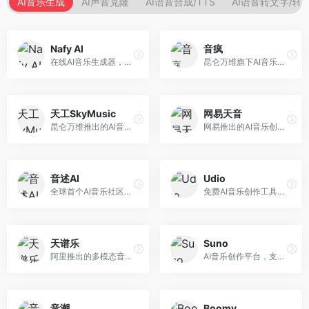
AI音乐生成
AI声音克隆
AI语音合成/TTS
AI语音转文字/转
Nafy AI
音疯
在线AI音乐生成器，专注于快速音乐创作。面向内容创作者，支持多种风格音乐生成，操作简便，生成速度快，适合快速配乐需求。
昆仑万维旗下AI音乐创作平台，专注于音乐内容生成。面向音乐爱好者和内容创作者，提供多种风格音乐生成，操作简便，创作速度快。
天工SkyMusic
网易天音
昆仑万维推出的AI音乐创作平台，基于天工大模型。面向音乐创作者，支持歌词生成、旋律创作、音乐编曲等服务，中文音乐创作能力强。
网易推出的AI音乐创作工具，支持作词、作曲与编曲。面向音乐爱好者和独立音乐人，提供歌词生成、旋律创作、编曲制作等服务，与网易云音乐生态深度整合。
音述AI
Udio
全球首个AI音乐社区平台，整合创作与分享功能。面向音乐创作者和爱好者，提供音乐创作、作品分享、社区交流等服务，社区氛围活跃。
免费AI音乐创作工具，专注于高质量音乐生成。面向音乐创作者和内容制作者，支持多种音乐风格生成，音质专业，创作自由度高，适合专业音乐制作场景。
天谱乐
Suno
阿里推出的多模态音乐生成平台，整合音频与文本理解能力。面向内容创作者，支持歌词生成、旋律创作、音乐编辑等服务，与阿里生态深度整合。
AI音乐创作平台，支持通过文字描述生成完整歌曲，包含歌词、旋律和人声。面向音乐爱好者、内容创作者和独立音乐人，操作门槛低，创作速度快，支持多种音乐风格，为音乐创作带来全新可能。
音潮
Boomy