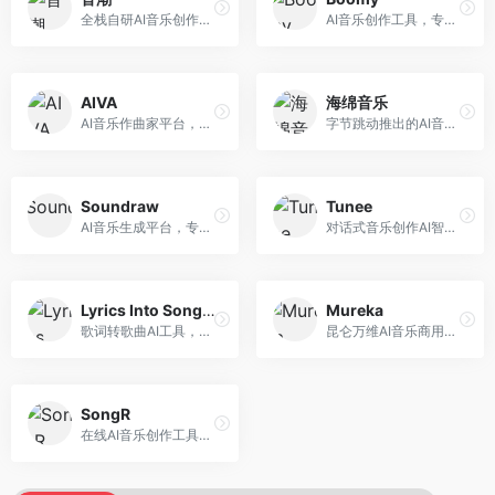
全栈自研AI音乐创作平台，支持从创作到发布的完整流程。面向独立音乐人和音乐工作室，提供作词作曲、编曲混音、音乐发布等服务，创作工具专业。
AI音乐创作工具，专注于快速音乐生成与发布。面向音乐爱好者和业余创作者，支持一键生成原创音乐，可直接发布到音乐平台，创作门槛低。
AIVA
海绵音乐
AI音乐作曲家平台，专注于古典和影视配乐创作。面向影视制作人和游戏开发者，提供原创音乐生成、配乐定制等服务，音乐风格专业，适合影视游戏配乐。
字节跳动推出的AI音乐创作平台，支持多风格音乐生成。面向内容创作者和音乐爱好者，提供歌词创作、旋律生成、编曲制作等服务，创作效率高，适合短视频配乐。
Soundraw
Tunee
AI音乐生成平台，专注于免版税音乐创作。面向视频创作者和内容制作者，提供背景音乐生成、音乐定制等服务，音乐版权清晰，适合视频配乐场景。
对话式音乐创作AI智能体，支持自然语言交互创作。面向音乐爱好者，通过对话方式完成音乐创作，交互体验友好，创作过程直观。
Lyrics Into Song AI
Mureka
歌词转歌曲AI工具，支持将歌词转化为完整歌曲。面向歌词创作者和音乐爱好者，提供歌词谱曲、编曲制作等服务，歌词音乐化效率高。
昆仑万维AI音乐商用创作平台，专注于商业音乐授权。面向企业和商业用户，提供版权音乐生成、商用授权等服务，音乐版权清晰，商业应用安全。
SongR
在线AI音乐创作工具，支持歌词与旋律一体化生成。面向内容创作者和音乐爱好者，提供歌词创作、旋律生成、音乐制作等服务，操作简便，创作速度快。