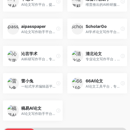
AI论文写作平台，提供无限改稿服务。面向高校学生和学术研究者，支持论文选题、大纲生成、内容撰写、查重修改等全流程服务，改稿次数不限，服务质量有保障。
维普推出的AI科研服务平台，整合学术资源与智能写作。面向科研人员和高校师生，提供文献检索、论文写作、查重检测等一站式服务，学术资源权威可靠。
aipasspaper
ScholarGo
AI论文写作助手平台，提供智能化的学术写作支持。面向大学生和研究人员，支持多种学科论文生成，提供参考文献管理和格式规范服务，写作效率高。
AI学术论文写作平台，专注于理工科领域的逻辑构建。面向理工科研究生和科研工作者，提供公式编辑、数据分析、论文结构优化等服务，理工科写作逻辑严谨。
沁言学术
清北论文
AI科研写作平台，专注于学术研究辅助。面向研究生和科研工作者，提供文献分析、研究方法指导、论文撰写等服务，学术资源丰富，研究支持全面。
专业论文写作平台，依托高校学术资源。面向本科生和研究生，提供论文指导、写作辅助、查重检测等服务，学术规范性强，适合追求高质量论文的用户。
雷小兔
66AI论文
一站式学术编辑器平台，覆盖论文写作全流程。面向高校学生和科研人员，提供选题分析、文献检索、论文生成、查重降重等服务，操作流程清晰，学术写作效率显著提升。
AI论文工具平台，专注于高质量低查重论文生成。面向大学生和研究生，提供论文写作、降重修改等服务，生成内容原创度高，查重率低。
稿易AI论文
AI论文写作助手平台，提供智能化学术写作支持。面向高校学生，支持多种论文类型生成，提供参考文献管理和格式规范服务，操作流程简单。