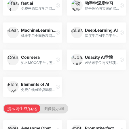
fast.ai
动手学深度学习
免费开源深度学习网站，专注于实用AI教学。面向开发者，提供免费深度学习课程、实战项目、代码库等资源，学习门槛低。
结合理论与实践的深度学习教材，专注于代码驱动学习。面向学生和开发者，提供深度学习理论、代码实现、练习题等资源，学习体验好。
MachineLearningMastery
DeepLearning.AI
机器学习全面教程网站，专注于实用技能教学。面向开发者，提供机器学习算法、Python实现、项目实战等教程，实用性强。
深度学习AI学习平台，由吴恩达创立。面向AI学习者，提供深度学习专项课程、AI新闻、技术社区等资源，课程质量权威。
Coursera
Udacity AI学院
知名MOOC平台，整合全球顶尖大学课程资源。面向学习者，提供AI、机器学习、深度学习等课程，证书认可度高，课程质量专业。
AI纳米学位与实战项目平台，专注于职业导向学习。面向AI从业者，提供机器学习、深度学习、计算机视觉等纳米学位，项目实战性强。
Elements of AI
免费在线AI通识课程，专注于AI基础知识普及。面向普通大众，提供AI概念、原理、应用等入门知识，语言通俗易懂。
提示词生成/优化
图像提示词
Awesome ChatGPT Prompts
PromptPerfect