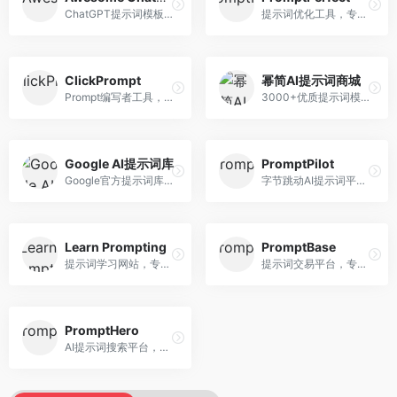
ChatGPT提示词模板库，专注于实用提示词收集。面向ChatGPT用户，提供提示词模板、使用场景、效果展示等资源，模板实用性强。
提示词优化工具，专注于提示词质量提升。面向AI用户，提供提示词优化、效果测试、版本对比等服务，提示词优化专业。
ClickPrompt
幂简AI提示词商城
Prompt编写者工具，专注于提示词创作辅助。面向提示词创作者，提供提示词编辑、测试、分享等服务，创作工具完善。
3000+优质提示词模板平台，专注于中文提示词。面向中文AI用户，提供提示词模板、分类检索、一键使用等服务，中文提示词丰富。
Google AI提示词库
PromptPilot
Google官方提示词库，专注于Gemini模型优化。面向开发者，提供官方提示词指南、最佳实践、示例代码等资源，权威性强。
字节跳动AI提示词平台，专注于提示词优化与管理。面向AI用户，提供提示词优化、效果测试、团队协作等服务，企业级功能完善。
Learn Prompting
PromptBase
提示词学习网站，专注于提示词工程教育。面向AI学习者，提供提示词教程、最佳实践、案例研究等资源，教学内容系统。
提示词交易平台，专注于高质量提示词买卖。面向AI创作者，提供提示词交易、模板购买、创作者收益等服务，提示词质量高。
PromptHero
AI提示词搜索平台，整合多种AI工具提示词资源。面向AI创作者，提供提示词搜索、模板库、社区分享等服务，提示词资源丰富。