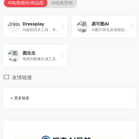
AI电商模特/商品图
AI电商营销
Dressplay
易可图AI
AI虚拟试衣工具，专注于服装电商体验。面向服装电商，提供虚拟试穿、尺码推荐、穿搭建议等服务，试衣体验真实。
AI图片美化及海报设计平台，专注于电商视觉设计。面向电商卖家，提供图片美化、海报设计、营销素材等服务，设计效率高。
图生生
电商AI图像生成工具，专注于商品图创作。面向电商卖家，提供商品图生成、背景替换、批量处理等服务，商品图质量高。
友情链接
更多链接