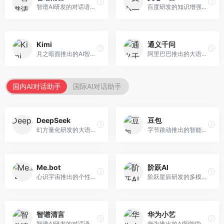
智谱AI研发的对话语言模型，支持中英双语交互。面向中文用户和开发者，提供知识问答、代码编写、文档解读等服务，开源生态完善，学术研究背景深厚。
百度研发的知识增强大语言模型，深度融合百度知识图谱和搜索能力。面向中文用户，提供知识问答、文本创作、逻辑推理等服务，中文语境理解准确，知识覆盖面广。
Kimi
通义千问
月之暗面推出的AI智能助手，核心优势在于超长文本处理能力，支持20万字以上文档分析。面向学术研究者、职场人士和内容创作者，提供文档解读、PPT生成、联网搜索等综合服务。
阿里巴巴推出的大语言模型平台，提供对话问答、文档处理、图像理解、代码编写等全方位AI服务。面向企业用户和个人开发者，集成阿里云生态，支持多模态交互，企业级安全保障。
国内AI对话助手
国际AI对话助手
DeepSeek
豆包
幻方量化研发的大语言模型平台，专注于深度推理和代码生成能力。面向开发者、研究人员和技术爱好者，提供强大的逻辑推理和数学计算功能，开源生态完善，API接口友好。
字节跳动推出的智能对话助手平台，提供文本创作、知识问答、英语学习等多种AI服务。面向普通用户和内容创作者，支持多轮对话和文件解析，免费使用，响应速度快，中文理解能力强。
Me.bot
阶跃AI
心识宇宙推出的个性化AI伴侣，专注于情感交互和个人助理服务。面向个人用户，支持日程管理、情感陪伴、知识问答等功能，交互体验人性化。
阶跃星辰研发的多模态大模型平台，支持文本、图像、视频的综合理解与生成。面向创作者和企业客户，提供内容创作、智能分析等服务，多模态能力突出。
智谱清言
华为小艺
智谱AI研发的对话语言模型，支持中英双语交互。面向中文用户和开发者，提供知识问答、代码编写、文档解读等服务，开源生态完善，学术研究背景深厚。
华为推出的AI智能助手网页端，深度整合鸿蒙生态和华为云服务。面向华为设备用户，支持语音交互、智能问答、设备控制等功能，与华为硬件生态无缝衔接。