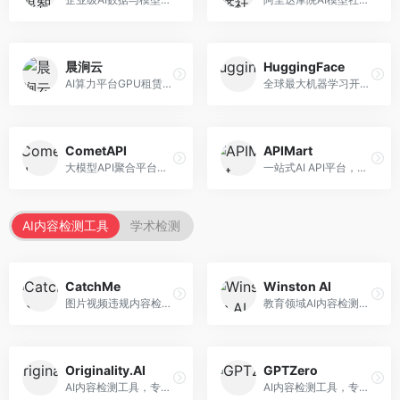
晨涧云
HuggingFace
AI算力平台GPU租赁服务，专注于弹性算力。面向开发者和研究者，提供GPU租赁、弹性调度、成本优化等服务，算力灵活。
全球最大机器学习开源社区，整合模型库与开发工具。面向AI研究者和开发者，提供开源模型、数据集、开发工具等资源，开源生态最完善。
CometAPI
APIMart
大模型API聚合平台，整合多种AI模型服务。面向开发者，提供统一接口、模型切换、监控分析等服务，API管理便捷。
一站式AI API平台，整合多种AI服务。面向开发者，提供模型API、图像处理、语音识别等服务，API种类丰富。
AI内容检测工具
学术检测
CatchMe
Winston AI
图片视频违规内容检测平台，专注于视觉内容安全。面向内容平台，提供图片审核、视频审核、直播监控等服务，视觉检测专业。
教育领域AI内容检测平台，专注于学术诚信。面向教育机构，提供AI内容检测、抄袭检测、报告生成等服务，教育适配性强。
Originality.AI
GPTZero
AI内容检测工具，专注于内容原创性验证。面向内容创作者和出版商，提供AI检测、抄袭检测、批量分析等服务，检测精度高。
AI内容检测工具，专注于AI生成文本识别。面向教育工作者和出版商，提供文本检测、批量分析、API接口等服务，检测准确率高。