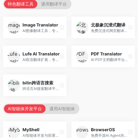
特色翻译工具
通用翻译平台
Image Translator
北极象沉浸式翻译
AI图像翻译工具，专注于图片文字翻译。面向设计师和电商从业者，提供图片文字识别、翻译、替换等服务，图像翻译效果好。
免费沉浸式网页翻译工具，专注于阅读体验。面向普通用户，提供网页双语翻译、文档翻译等服务，免费使用，翻译质量高。
Lufe AI Translator
PDF Translator
AI双语翻译扩展，专注于浏览器翻译场景。面向外语内容阅读者，提供网页双语翻译、划词翻译等服务，浏览器集成便捷。
AI PDF文档翻译平台，专注于文档本地化。面向商务人士，提供PDF翻译、格式保留、批量处理等服务，文档翻译专业。
bilin跨语言搜索
跨语言AI搜索翻译平台，专注于信息获取。面向研究者和内容创作者，提供跨语言搜索、内容翻译、信息整合等服务，跨语言检索能力强。
AI智能体开发平台
通用AI智能体
MyShell
BrowserOS
AI智能体开发与部署平台，专注于语音交互智能体。面向开发者，提供语音智能体创建、部署服务、社区分享等功能，语音交互能力强。
免费开源AI Agent浏览器，专注于浏览器自动化。面向开发者，提供浏览器控制、任务自动化、API接口等服务，开源免费。