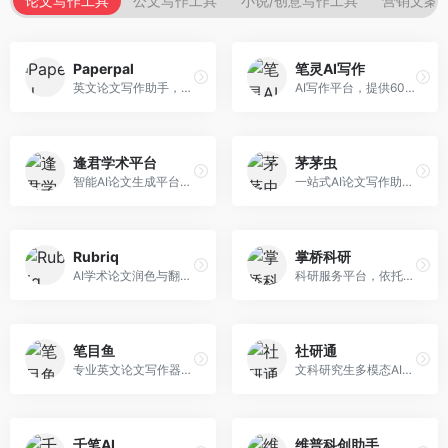
论文写作工具
公文写作工具
小说/创意写作工具
营销文案
Paperpal
笔灵AI写作
英文论文写作助手，专注于学术英语润色。面向需要发表国际期刊的研究者，提供语法检查、学术表达优化、格式规范等服务，英语表达地道专业。
AI写作平台，提供600+写作模板。面向学生、职场人士和内容创作者，支持论文、公文、营销文案等多种文体，模板丰富，一键生成，写作效率大幅提升。
逢君学术平台
茅茅虫
智能AI论文生成平台，支持查重检测。面向高校学生和研究人员，提供论文选题、内容生成、查重修改等一站式服务，学术写作流程完整。
一站式AI论文写作助手，覆盖学术写作全场景。面向高校学生和科研人员，提供开题报告、文献综述、论文正文等写作服务，支持多学科多类型论文，操作简便。
Rubriq
掌桥科研
AI学术论文润色与翻译平台。面向国际期刊投稿者，提供论文润色、翻译、格式调整等服务，支持多语言，学术表达专业规范。
科研服务平台，依托3亿+真实文献数据库。面向学术研究者和学生，提供文献检索、论文写作、科研数据分析等服务，文献资源丰富，学术支持专业。
笔目鱼
社研通
专业英文论文写作器，支持学术论文全流程。面向留学生和国际期刊投稿者，提供英文论文撰写、润色、格式调整等服务，学术英语表达规范。
文科研究生多模态AI学术写作平台。面向文科研究生和社科研究者，提供文献综述、理论分析、定性研究辅助等服务，文科研究方法论支持完善。
千笔AI
维普科创助手