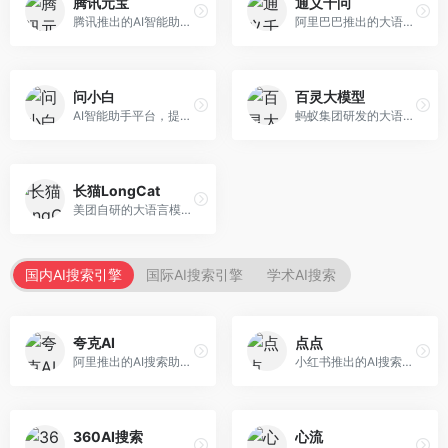
腾讯元宝
通义千问
腾讯推出的AI智能助手，整合微信生态和腾讯云服务。面向普通用户和企业客户，支持文档解析、图像理解、联网搜索等功能，与腾讯产品无缝衔接，办公协作便捷。
阿里巴巴推出的大语言模型平台，提供对话问答、文档处理、图像理解、代码编写等全方位AI服务。面向企业用户和个人开发者，集成阿里云生态，支持多模态交互，企业级安全保障。
问小白
百灵大模型
AI智能助手平台，提供知识问答、文本创作、文档处理等服务。面向普通用户和职场人士，操作简便，响应速度快，支持多场景应用。
蚂蚁集团研发的大语言模型平台，专注于金融科技和企业服务。面向金融机构和企业客户，提供智能客服、风险分析、文档处理等服务，金融场景理解深入。
长猫LongCat
美团自研的大语言模型对话平台，专注于本地生活服务场景。面向美团生态用户，提供智能推荐、服务问答等功能，本地生活知识覆盖全面。
国内AI搜索引擎
国际AI搜索引擎
学术AI搜索
夸克AI
点点
阿里推出的AI搜索助手，整合搜索与AI功能。面向年轻用户，提供智能搜索、文档处理、学习辅助等服务，与夸克生态深度整合。
小红书推出的AI搜索应用，专注于生活方式内容搜索。面向小红书用户，提供生活攻略、消费决策、内容推荐等服务，生活方式内容丰富。
360AI搜索
心流