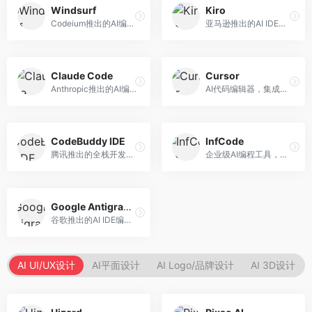
Windsurf
Kiro
Codeium推出的AI编程工具，专注于代码智能辅助。面向开发者，提供代码补全、代码生成、代码解释等服务，多语言支持完善。
亚马逊推出的AI IDE，深度整合AWS云服务。面向AWS开发者，提供代码生成、云服务集成、部署自动化等服务，与AWS生态无缝衔接。
Claude Code
Cursor
Anthropic推出的AI编程工具，基于Claude模型。面向开发者，提供代码生成、代码审查、调试辅助等服务，代码质量高，推理能力强。
AI代码编辑器，集成GPT-4模型，专注于智能编程辅助。面向开发者，提供代码生成、代码解释、错误修复等服务，编程体验流畅，开发效率高。
CodeBuddy IDE
InfCode
腾讯推出的全栈开发AI IDE，整合腾讯云服务。面向开发者，提供代码生成、调试辅助、部署服务等功能，与腾讯云生态深度整合。
企业级AI编程工具，专注于团队协作开发。面向企业开发团队，提供代码生成、代码审查、团队协作等服务，企业级功能完善。
Google Antigravity
谷歌推出的AI IDE编程智能体，整合Google Cloud服务。面向谷歌生态开发者，提供智能编程辅助、云服务集成等功能。
AI UI/UX设计
AI平面设计
AI Logo/品牌设计
AI 3D设计