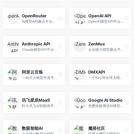
OpenRouter
OpenAI API
AI模型API聚合平台，整合多种主流大模型。面向开发者，提供统一API接口、模型对比、成本优化等服务，模型选择灵活。
OpenAI模型API平台，提供GPT系列模型服务。面向开发者，提供模型API、微调服务、Assistants API等，是AI开发领域的基础设施。
Anthropic API
ZenMux
Claude模型API平台，专注于安全可靠的AI服务。面向开发者，提供Claude系列模型API、安全特性、企业级服务等，API质量高。
企业级大模型聚合平台，专注于企业AI服务。面向企业用户，提供多模型管理、安全合规、成本优化等服务，企业级功能完善。
阿里云百炼
DMXAPI
一站式大模型开发平台，深度整合阿里云服务。面向企业开发者和AI团队，提供模型训练、微调、部署、应用开发等全流程服务，企业级功能完善。
一个Key用全球大模型的聚合平台。面向开发者，提供多模型统一API、简化接入、成本控制等服务，接入便捷。
讯飞星辰MaaS
Google AI Studio
科大讯飞AI智能体开发平台，专注于企业级模型服务。面向企业用户，提供模型调用、智能体创建、行业解决方案等服务，中文能力突出。
免费体验测试AI模型的平台，深度整合Google生态。面向开发者和研究者，提供Gemini模型体验、API密钥管理、提示词测试等服务，免费使用。
数眼智能AI
魔搭社区
企业级AI数据与模型服务平台，专注于数据驱动AI。面向企业用户，提供数据管理、模型训练、部署服务等，数据治理能力强。
阿里达摩院AI模型社区，专注于中文AI生态。面向中文开发者，提供开源模型、数据集、开发工具等资源，中文模型丰富。