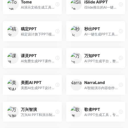
Tome
iSlide AIPPT
AI演示文稿生成工具，专注于故事化演示创作。面向创业者和营销人员，提供故事叙述、视觉设计、内容生成等服务，演示文稿叙事性强。
iSlide推出的AI一键设计精美PPT工具。面向PPT设计用户，提供模板库、内容生成、设计优化等服务，与iSlide插件深度整合。
稿定PPT
秒出PPT
稿定设计旗下PPT模板资源库，整合AI生成功能。面向设计师和职场人士，提供海量PPT模板、AI内容生成等服务，模板质量高。
AI一键生成PPT工具，专注于快速演示文稿制作。面向职场人士，支持主题输入、内容生成、模板套用等功能，PPT生成速度快，适合紧急制作场景。
课灵PPT
万知PPT
AI免费生成PPT课件平台，专注于教育场景。面向教师和教育工作者，提供课件生成、教学设计、模板选择等服务，教育适配性强。
AI PPT生成平台，整合知识库与创作功能。面向职场人士，支持内容检索、PPT生成、设计优化等服务，知识整合能力强。
美图AI PPT
NarraLand
美图AI生成PPT设计工具，整合图像处理能力。面向设计师和职场人士，提供PPT生成、图片美化、设计优化等服务，视觉设计美观。
AI智能演示内容创作平台，专注于叙事演示。面向内容创作者，提供故事创作、演示生成、动画设计等服务，演示内容生动有趣。
万兴智演
歌者PPT
万兴AI PPT和演示制作软件，整合视频演示功能。面向职场人士和教育工作者，提供PPT生成、演示录制、视频制作等服务，演示功能完善。
AI PPT生成工具，专注于演示文稿智能创作。面向职场人士，支持主题输入、内容生成、设计美化等功能，PPT制作效率高。