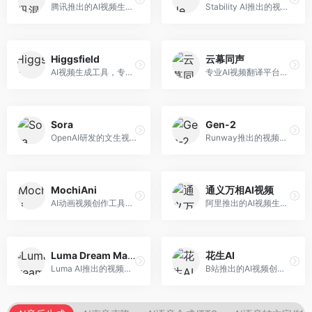
腾讯推出的AI视频生成工具，基于混元大模型。面向腾讯生态用户和内容创作者，支持文生视频、视频编辑等功能，与腾讯产品生态深度整合。
Stability AI推出的视频生成模型，开源可部署。面向开发者和专业创作者，支持视频生成、视频编辑等功能，开源生态完善，定制化程度高。
Higgsfield
云幕同声
AI视频生成工具，专注于高质量视频内容创作。面向视频创作者和营销人员，支持文生视频、视频编辑等功能，视频效果逼真，适合商业应用。
专业AI视频翻译平台，支持视频多语言配音和字幕生成。面向跨境电商和内容出海从业者，提供视频翻译、配音、字幕生成等服务，多语言支持完善。
Sora
Gen-2
OpenAI研发的文生视频大模型，可根据文字描述生成长达60秒的高清视频。面向影视创作者、广告从业者和内容生产者，视频连贯性强，物理世界理解准确，代表了AI视频生成的最高水平。
Runway推出的视频生成模型，专注于文生视频和视频风格转换。面向影视制作人和创意工作者，支持文本到视频、图像到视频等多种生成模式，视频质量专业级。
MochiAni
通义万相AI视频
AI动画视频创作工具，专注于动画内容生成。面向动画创作者和二次元内容生产者，支持动画风格视频生成，动画效果流畅，适合动漫内容创作。
阿里推出的AI视频生成服务，整合图像与视频创作能力。面向电商和营销从业者，支持商品视频生成、营销视频制作等服务，商业应用场景丰富。
Luma Dream Machine
花生AI
Luma AI推出的视频生成工具，专注于高质量视频创作。面向影视创作者和内容生产者，支持文生视频、图生视频，视频质量高，物理运动流畅自然。
B站推出的AI视频创作工具，专注于短视频内容生成。面向B站创作者，支持视频生成、视频编辑等功能，与B站平台深度整合，创作效率高。