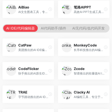
AiBiao
笔格AIPPT
AI文生图表工具，专注于数据可视化展示。面向数据分析师和职场人士，提供图表生成、数据可视化、PPT嵌入等服务，数据展示专业。
高效AI PPT生成工具，专注于演示文稿智能创作。面向职场人士，支持主题输入、内容生成、设计美化等功能，PPT制作效率高。
AI IDE/代码编辑器
AI代码助手/插件
AI无代码/低代码开发
CatPaw
MonkeyCode
美团推出的AI IDE编程工具，专注于本地开发生态。面向开发者，提供智能代码补全、代码生成、项目管理等服务，本地开发体验好。
长亭科技推出的AI编程助手，专注于安全开发。面向开发者，提供代码生成、安全检测、漏洞修复等服务，安全开发能力强。
CodeFlicker
Zcode
快手推出的AI原生IDE，专注于短视频相关开发。面向快手生态开发者，提供代码生成、调试辅助等服务，与快手开发生态深度整合。
智谱推出的轻量级AI IDE，基于GLM模型。面向开发者，提供智能代码补全、代码生成、错误检测等服务，中文编程支持好。
TRAE
Clacky AI
字节跳动推出的AI IDE编程工具，深度集成大模型能力。面向开发者，提供智能代码补全、代码解释、重构优化等服务，编程效率显著提升。
AI编程工具，专注于代码智能生成与优化。面向开发者，提供代码生成、代码重构、错误修复等服务，编程效率高。