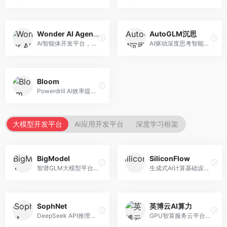
Wonder AI Agents
AutoGLM沉思
AI智能体开发平台，专注于低代码智能体创建。面向开发者，提供可视化开发、模板库、部署服务等功能，开发门槛低。
AI驱动深度思考智能体，专注于复杂推理任务。面向高级用户，提供深度分析、逻辑推理、决策支持等服务，推理能力强。
Bloom
Powerdrill AI效率提升平台，专注于企业智能化。面向企业用户，提供智能体创建、流程自动化、数据分析等服务，企业效率提升显著。
大模型开发平台
AI应用开发平台
深度学习框架
BigModel
SiliconFlow
智谱GLM大模型平台，提供API调用与模型服务。面向开发者和企业用户，提供GLM系列模型API、微调服务、应用开发工具等，开源生态完善。
生成式AI计算基础设施平台，专注于模型推理服务。面向开发者和企业，提供多模型API、高性能推理、成本优化等服务，推理性价比高。
SophNet
英博云AI算力
DeepSeek API推理平台，专注于DeepSeek模型服务。面向开发者，提供DeepSeek模型API、高性能推理、低成本服务，推理效率高。
GPU智算服务云平台，专注于AI算力租赁。面向AI研究者和企业，提供GPU租赁、模型训练、推理服务等，算力资源丰富。