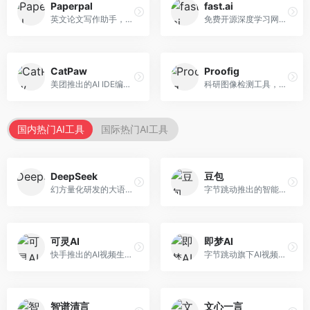
Paperpal
fast.ai
英文论文写作助手，专注于学术英语润色。面向需要发表国际期刊的研究者，提供语法检查、学术表达优化、格式规范等服务，英语表达地道专业。
免费开源深度学习网站，专注于实用AI教学。面向开发者，提供免费深度学习课程、实战项目、代码库等资源，学习门槛低。
CatPaw
Proofig
美团推出的AI IDE编程工具，专注于本地开发生态。面向开发者，提供智能代码补全、代码生成、项目管理等服务，本地开发体验好。
科研图像检测工具，专注于学术图像完整性验证。面向科研人员，提供图像检测、重复分析、报告生成等服务，学术检测专业。
国内热门AI工具
国际热门AI工具
DeepSeek
豆包
幻方量化研发的大语言模型平台，专注于深度推理和代码生成能力。面向开发者、研究人员和技术爱好者，提供强大的逻辑推理和数学计算功能，开源生态完善，API接口友好。
字节跳动推出的智能对话助手平台，提供文本创作、知识问答、英语学习等多种AI服务。面向普通用户和内容创作者，支持多轮对话和文件解析，免费使用，响应速度快，中文理解能力强。
可灵AI
即梦AI
快手推出的AI视频生成平台，支持文生视频和图生视频，可生成长达2分钟的高质量视频内容。面向短视频创作者和营销人员，操作简便，生成效果逼真，适合商业推广和创意表达。
字节跳动旗下AI视频创作平台，支持多模态内容生成。面向内容创作者和营销人员，提供文生视频、图生视频、智能剪辑等功能，中文理解能力强，创作效率高。
智谱清言
文心一言