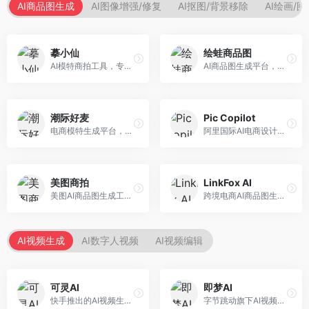
AI商品图生成
AI图像增强/修复
AI抠图/背景移除
AI绘画/
摹小仙
绘蛙商品图
AI模特商拍工具，专注于服装电商。面向服装电商卖家，提供虚拟模特试穿、商品展示图生成等服务，模特形象多样，拍摄成本低。
AI商品图生成平台，支持模特换装和场景生成。面向电商卖家，提供商品上身效果展示、场景化商品图生成等服务，电商营销效果显著。
潮际好麦
Pic Copilot
电商模特生成平台，支持AI虚拟模特创作。面向服装和配饰电商，提供模特试穿、商品展示、营销素材生成等服务，模特形象可定制。
阿里国际AI电商设计工具，专注于跨境电商。面向跨境电商卖家，提供商品图优化、营销海报生成、多语言适配等服务，海外市场适配性强。
美图商拍
LinkFox AI
美图AI商品图生成工具，整合美图生态。面向电商卖家，提供商品图美化、模特替换、场景生成等服务，移动端操作便捷。
跨境电商AI商品图生成工具。面向跨境电商卖家，支持多语言商品图生成、模特替换、场景优化等服务，适配海外电商平台需求。
AI视频生成
AI数字人视频
AI视频编辑
可灵AI
即梦AI
快手推出的AI视频生成平台，支持文生视频和图生视频，可生成长达2分钟的高质量视频内容。面向短视频创作者和营销人员，操作简便，生成效果逼真，适合商业推广和创意表达。
字节跳动旗下AI视频创作平台，支持多模态内容生成。面向内容创作者和营销人员，提供文生视频、图生视频、智能剪辑等功能，中文理解能力强，创作效率高。