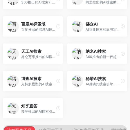
360推出的AI搜索引擎，专注于安全智能搜索。面向普通用户，提供智能问答、网页搜索、内容整理等服务，安全防护能力强。
阿里推出的AI搜索助手，专注于智能信息获取。面向普通用户，提供智能搜索、内容整理、知识问答等服务，与阿里生态深度整合。
百度AI探索版
链企AI
百度推出的深度AI搜索引擎，整合百度知识图谱。面向中文用户，提供智能问答、知识探索、内容生成等服务，知识覆盖面广。
AI商业搜索和标书写作工具，专注于企业服务场景。面向企业用户，提供商业信息搜索、标书生成、企业分析等服务，商业信息专业。
天工AI搜索
纳米AI搜索
昆仑万维推出的AI搜索引擎，整合大模型与搜索能力。面向普通用户，提供智能问答、深度搜索、内容整理等服务，中文搜索体验好。
360推出的新一代超级AI搜索，深度整合360搜索资源。面向普通用户，提供智能问答、多模态搜索、内容生成等服务，安全可靠。
博查AI搜索
秘塔AI搜索
支持多模型的AI搜索引擎，整合多种大模型能力。面向AI爱好者，提供多模型搜索、答案对比、深度分析等服务，模型选择灵活。
AI驱动的搜索引擎，专注于无广告直达结果。面向研究者和信息获取需求者，提供深度搜索、来源标注、答案整理等服务，搜索结果干净准确，信息可信度高。
知乎直答
知乎推出的AI搜索引擎，专注于知识问答场景。面向知识获取者，提供知乎内容搜索、智能问答、知识整理等服务，专业知识丰富。