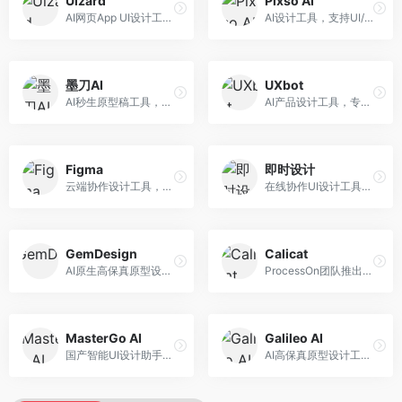
Uizard
Pixso AI
AI网页App UI设计工具，专注于快速界面生成。面向产品经理和设计师，提供线框图转UI、界面生成、设计优化等服务，设计速度快。
AI设计工具，支持UI/UX设计全流程。面向设计师和产品团队，提供界面生成、设计优化、协作评审等服务，国产替代方案，团队协作便捷。
墨刀AI
UXbot
AI秒生原型稿工具，专注于快速原型设计。面向产品经理和设计师，提供原型生成、交互设计、团队协作等服务，原型制作效率高。
AI产品设计工具，专注于用户体验优化。面向UX设计师，提供用户研究、设计建议、可用性测试等服务，UX设计支持完善。
Figma
即时设计
云端协作设计工具，整合AI设计辅助功能。面向UI/UX设计师和产品团队，提供界面设计、原型制作、团队协作等服务，协作功能强大，是UI设计领域的标杆产品。
在线协作UI设计工具，整合AI设计功能。面向设计师和产品团队，提供界面设计、原型制作、设计资源库等服务，国产协作设计平台。
GemDesign
Calicat
AI原生高保真原型设计工具，专注于智能设计生成。面向设计师，提供界面生成、设计优化、原型制作等服务，设计自动化程度高。
ProcessOn团队推出的产设研协作平台，整合设计与协作功能。面向产品团队，提供设计协作、文档管理、团队沟通等服务，产研协作便捷。
MasterGo AI
Galileo AI
国产智能UI设计助手，专注于界面设计自动化。面向UI设计师，提供界面生成、组件设计、设计系统构建等服务，中文用户适配性好。
AI高保真原型设计工具，专注于UI界面生成。面向设计师和产品团队，提供界面生成、交互设计、设计优化等服务，界面质量高。