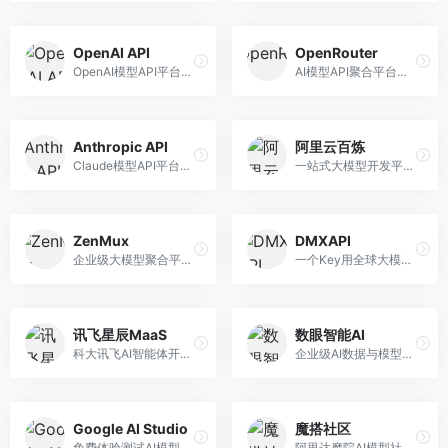
OpenAI API
OpenRouter
OpenAI模型API平台，提供GPT系列模型服务。面向开发者，提供模型API、微调服务、Assistants API等，是AI开发领域的基础设施。
AI模型API聚合平台，整合多种主流大模型。面向开发者，提供统一API接口、模型对比、成本优化等服务，模型选择灵活。
Anthropic API
阿里云百炼
Claude模型API平台，专注于安全可靠的AI服务。面向开发者，提供Claude系列模型API、安全特性、企业级服务等，API质量高。
一站式大模型开发平台，深度整合阿里云服务。面向企业开发者和AI团队，提供模型训练、微调、部署、应用开发等全流程服务，企业级功能完善。
ZenMux
DMXAPI
企业级大模型聚合平台，专注于企业AI服务。面向企业用户，提供多模型管理、安全合规、成本优化等服务，企业级功能完善。
一个Key用全球大模型的聚合平台。面向开发者，提供多模型统一API、简化接入、成本控制等服务，接入便捷。
讯飞星辰MaaS
数眼智能AI
科大讯飞AI智能体开发平台，专注于企业级模型服务。面向企业用户，提供模型调用、智能体创建、行业解决方案等服务，中文能力突出。
企业级AI数据与模型服务平台，专注于数据驱动AI。面向企业用户，提供数据管理、模型训练、部署服务等，数据治理能力强。
Google AI Studio
魔搭社区
免费体验测试AI模型的平台，深度整合Google生态。面向开发者和研究者，提供Gemini模型体验、API密钥管理、提示词测试等服务，免费使用。
阿里达摩院AI模型社区，专注于中文AI生态。面向中文开发者，提供开源模型、数据集、开发工具等资源，中文模型丰富。