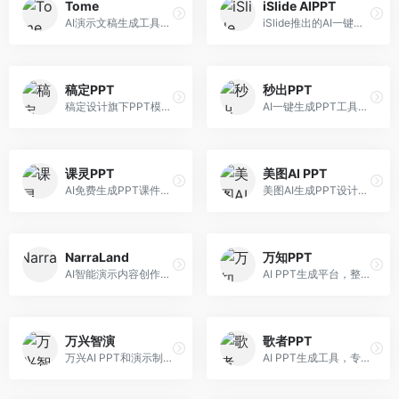
Tome
iSlide AIPPT
AI演示文稿生成工具，专注于故事化演示创作。面向创业者和营销人员，提供故事叙述、视觉设计、内容生成等服务，演示文稿叙事性强。
iSlide推出的AI一键设计精美PPT工具。面向PPT设计用户，提供模板库、内容生成、设计优化等服务，与iSlide插件深度整合。
稿定PPT
秒出PPT
稿定设计旗下PPT模板资源库，整合AI生成功能。面向设计师和职场人士，提供海量PPT模板、AI内容生成等服务，模板质量高。
AI一键生成PPT工具，专注于快速演示文稿制作。面向职场人士，支持主题输入、内容生成、模板套用等功能，PPT生成速度快，适合紧急制作场景。
课灵PPT
美图AI PPT
AI免费生成PPT课件平台，专注于教育场景。面向教师和教育工作者，提供课件生成、教学设计、模板选择等服务，教育适配性强。
美图AI生成PPT设计工具，整合图像处理能力。面向设计师和职场人士，提供PPT生成、图片美化、设计优化等服务，视觉设计美观。
NarraLand
万知PPT
AI智能演示内容创作平台，专注于叙事演示。面向内容创作者，提供故事创作、演示生成、动画设计等服务，演示内容生动有趣。
AI PPT生成平台，整合知识库与创作功能。面向职场人士，支持内容检索、PPT生成、设计优化等服务，知识整合能力强。
万兴智演
歌者PPT
万兴AI PPT和演示制作软件，整合视频演示功能。面向职场人士和教育工作者，提供PPT生成、演示录制、视频制作等服务，演示功能完善。
AI PPT生成工具，专注于演示文稿智能创作。面向职场人士，支持主题输入、内容生成、设计美化等功能，PPT制作效率高。