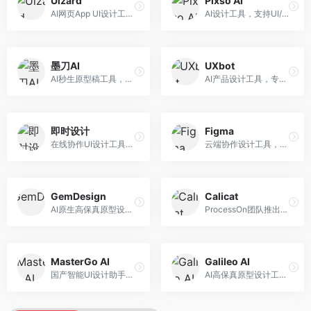
Uizard
Pixso AI
AI网页App UI设计工具，专注于快速界面生成。面向产品经理和设计师，提供线框图转UI、界面生成、设计优化等服务，设计速度快。
AI设计工具，支持UI/UX设计全流程。面向设计师和产品团队，提供界面生成、设计优化、协作评审等服务，国产替代方案，团队协作便捷。
墨刀AI
UXbot
AI秒生原型稿工具，专注于快速原型设计。面向产品经理和设计师，提供原型生成、交互设计、团队协作等服务，原型制作效率高。
AI产品设计工具，专注于用户体验优化。面向UX设计师，提供用户研究、设计建议、可用性测试等服务，UX设计支持完善。
即时设计
Figma
在线协作UI设计工具，整合AI设计功能。面向设计师和产品团队，提供界面设计、原型制作、设计资源库等服务，国产协作设计平台。
云端协作设计工具，整合AI设计辅助功能。面向UI/UX设计师和产品团队，提供界面设计、原型制作、团队协作等服务，协作功能强大，是UI设计领域的标杆产品。
GemDesign
Calicat
AI原生高保真原型设计工具，专注于智能设计生成。面向设计师，提供界面生成、设计优化、原型制作等服务，设计自动化程度高。
ProcessOn团队推出的产设研协作平台，整合设计与协作功能。面向产品团队，提供设计协作、文档管理、团队沟通等服务，产研协作便捷。
MasterGo AI
Galileo AI
国产智能UI设计助手，专注于界面设计自动化。面向UI设计师，提供界面生成、组件设计、设计系统构建等服务，中文用户适配性好。
AI高保真原型设计工具，专注于UI界面生成。面向设计师和产品团队，提供界面生成、交互设计、设计优化等服务，界面质量高。