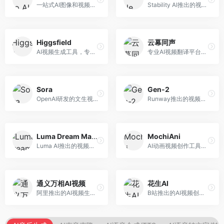
一站式AI图像和视频创作平台，整合多种生成工具。面向内容创作者，提供文生图、文生视频、视频编辑等服务，创作工具全面，一站式体验便捷。
Stability AI推出的视频生成模型，开源可部署。面向开发者和专业创作者，支持视频生成、视频编辑等功能，开源生态完善，定制化程度高。
Higgsfield
云幕同声
AI视频生成工具，专注于高质量视频内容创作。面向视频创作者和营销人员，支持文生视频、视频编辑等功能，视频效果逼真，适合商业应用。
专业AI视频翻译平台，支持视频多语言配音和字幕生成。面向跨境电商和内容出海从业者，提供视频翻译、配音、字幕生成等服务，多语言支持完善。
Sora
Gen-2
OpenAI研发的文生视频大模型，可根据文字描述生成长达60秒的高清视频。面向影视创作者、广告从业者和内容生产者，视频连贯性强，物理世界理解准确，代表了AI视频生成的最高水平。
Runway推出的视频生成模型，专注于文生视频和视频风格转换。面向影视制作人和创意工作者，支持文本到视频、图像到视频等多种生成模式，视频质量专业级。
Luma Dream Machine
MochiAni
Luma AI推出的视频生成工具，专注于高质量视频创作。面向影视创作者和内容生产者，支持文生视频、图生视频，视频质量高，物理运动流畅自然。
AI动画视频创作工具，专注于动画内容生成。面向动画创作者和二次元内容生产者，支持动画风格视频生成，动画效果流畅，适合动漫内容创作。
通义万相AI视频
花生AI
阿里推出的AI视频生成服务，整合图像与视频创作能力。面向电商和营销从业者，支持商品视频生成、营销视频制作等服务，商业应用场景丰富。
B站推出的AI视频创作工具，专注于短视频内容生成。面向B站创作者，支持视频生成、视频编辑等功能，与B站平台深度整合，创作效率高。