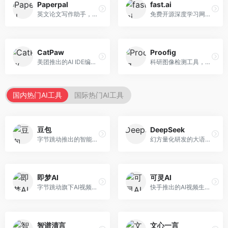
Paperpal
fast.ai
英文论文写作助手，专注于学术英语润色。面向需要发表国际期刊的研究者，提供语法检查、学术表达优化、格式规范等服务，英语表达地道专业。
免费开源深度学习网站，专注于实用AI教学。面向开发者，提供免费深度学习课程、实战项目、代码库等资源，学习门槛低。
CatPaw
Proofig
美团推出的AI IDE编程工具，专注于本地开发生态。面向开发者，提供智能代码补全、代码生成、项目管理等服务，本地开发体验好。
科研图像检测工具，专注于学术图像完整性验证。面向科研人员，提供图像检测、重复分析、报告生成等服务，学术检测专业。
国内热门AI工具
国际热门AI工具
豆包
DeepSeek
字节跳动推出的智能对话助手平台，提供文本创作、知识问答、英语学习等多种AI服务。面向普通用户和内容创作者，支持多轮对话和文件解析，免费使用，响应速度快，中文理解能力强。
幻方量化研发的大语言模型平台，专注于深度推理和代码生成能力。面向开发者、研究人员和技术爱好者，提供强大的逻辑推理和数学计算功能，开源生态完善，API接口友好。
即梦AI
可灵AI
字节跳动旗下AI视频创作平台，支持多模态内容生成。面向内容创作者和营销人员，提供文生视频、图生视频、智能剪辑等功能，中文理解能力强，创作效率高。
快手推出的AI视频生成平台，支持文生视频和图生视频，可生成长达2分钟的高质量视频内容。面向短视频创作者和营销人员，操作简便，生成效果逼真，适合商业推广和创意表达。
智谱清言
文心一言