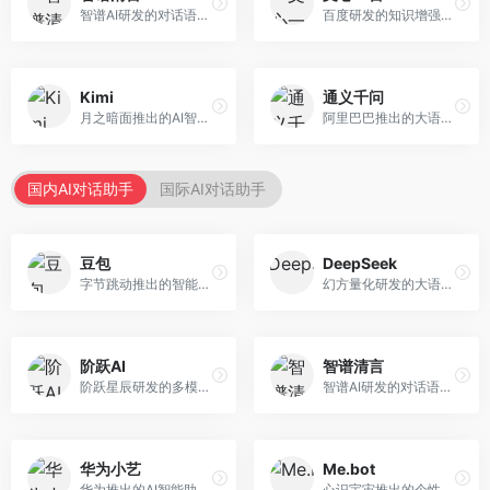
智谱AI研发的对话语言模型，支持中英双语交互。面向中文用户和开发者，提供知识问答、代码编写、文档解读等服务，开源生态完善，学术研究背景深厚。
百度研发的知识增强大语言模型，深度融合百度知识图谱和搜索能力。面向中文用户，提供知识问答、文本创作、逻辑推理等服务，中文语境理解准确，知识覆盖面广。
Kimi
通义千问
月之暗面推出的AI智能助手，核心优势在于超长文本处理能力，支持20万字以上文档分析。面向学术研究者、职场人士和内容创作者，提供文档解读、PPT生成、联网搜索等综合服务。
阿里巴巴推出的大语言模型平台，提供对话问答、文档处理、图像理解、代码编写等全方位AI服务。面向企业用户和个人开发者，集成阿里云生态，支持多模态交互，企业级安全保障。
国内AI对话助手
国际AI对话助手
豆包
DeepSeek
字节跳动推出的智能对话助手平台，提供文本创作、知识问答、英语学习等多种AI服务。面向普通用户和内容创作者，支持多轮对话和文件解析，免费使用，响应速度快，中文理解能力强。
幻方量化研发的大语言模型平台，专注于深度推理和代码生成能力。面向开发者、研究人员和技术爱好者，提供强大的逻辑推理和数学计算功能，开源生态完善，API接口友好。
阶跃AI
智谱清言
阶跃星辰研发的多模态大模型平台，支持文本、图像、视频的综合理解与生成。面向创作者和企业客户，提供内容创作、智能分析等服务，多模态能力突出。
智谱AI研发的对话语言模型，支持中英双语交互。面向中文用户和开发者，提供知识问答、代码编写、文档解读等服务，开源生态完善，学术研究背景深厚。
华为小艺
Me.bot
华为推出的AI智能助手网页端，深度整合鸿蒙生态和华为云服务。面向华为设备用户，支持语音交互、智能问答、设备控制等功能，与华为硬件生态无缝衔接。
心识宇宙推出的个性化AI伴侣，专注于情感交互和个人助理服务。面向个人用户，支持日程管理、情感陪伴、知识问答等功能，交互体验人性化。