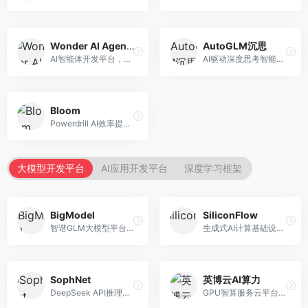
Wonder AI Agents
AutoGLM沉思
AI智能体开发平台，专注于低代码智能体创建。面向开发者，提供可视化开发、模板库、部署服务等功能，开发门槛低。
AI驱动深度思考智能体，专注于复杂推理任务。面向高级用户，提供深度分析、逻辑推理、决策支持等服务，推理能力强。
Bloom
Powerdrill AI效率提升平台，专注于企业智能化。面向企业用户，提供智能体创建、流程自动化、数据分析等服务，企业效率提升显著。
大模型开发平台
AI应用开发平台
深度学习框架
BigModel
SiliconFlow
智谱GLM大模型平台，提供API调用与模型服务。面向开发者和企业用户，提供GLM系列模型API、微调服务、应用开发工具等，开源生态完善。
生成式AI计算基础设施平台，专注于模型推理服务。面向开发者和企业，提供多模型API、高性能推理、成本优化等服务，推理性价比高。
SophNet
英博云AI算力
DeepSeek API推理平台，专注于DeepSeek模型服务。面向开发者，提供DeepSeek模型API、高性能推理、低成本服务，推理效率高。
GPU智算服务云平台，专注于AI算力租赁。面向AI研究者和企业，提供GPU租赁、模型训练、推理服务等，算力资源丰富。