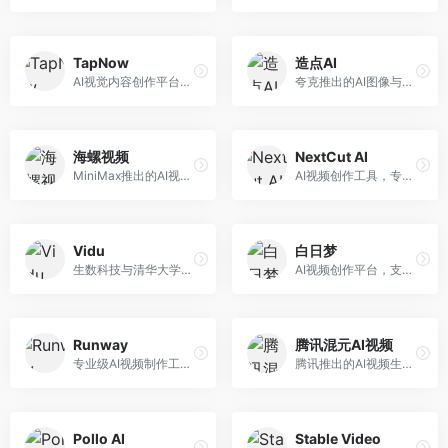
TapNow
造点AI
AI视觉内容创作平台，整合图像与视频生成能力。面向内容创作者，提供文生图、文生视频、智能编辑等服务，创作工具丰富，一站式体验便捷。
夸克推出的AI图像与视频创作平台。面向普通用户和内容创作者，提供文生图、文生视频等功能，操作简便，与夸克生态深度整合。
海螺视频
NextCut AI
MiniMax推出的AI视频生成工具，支持高质量视频创作。面向内容创作者，提供文生视频、视频编辑等功能，生成速度快，视频效果自然流畅。
AI视频创作工具，专注于智能剪辑和视频生成。面向视频创作者，提供智能剪辑、视频生成、特效添加等功能，剪辑效率高，适合快节奏内容生产。
Vidu
白日梦
生数科技与清华大学联合研发的AI视频生成大模型。面向视频创作者和内容生产者，支持文生视频、图生视频，视频质量高，物理运动理解准确，国产视频生成领先工具。
AI视频创作平台，支持生成长达50分钟的长视频内容。面向长视频创作者和内容生产者，支持故事视频生成、视频编辑等功能，适合叙事性内容创作。
Runway
腾讯混元AI视频
专业级AI视频制作工具，支持视频生成与编辑。面向影视制作人和创意工作者，提供文生视频、视频编辑、绿幕抠像等专业功能，视频处理能力强，适合专业创作场景。
腾讯推出的AI视频生成工具，基于混元大模型。面向腾讯生态用户和内容创作者，支持文生视频、视频编辑等功能，与腾讯产品生态深度整合。
Pollo AI
Stable Video