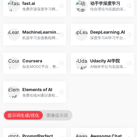
fast.ai
动手学深度学习
免费开源深度学习网站，专注于实用AI教学。面向开发者，提供免费深度学习课程、实战项目、代码库等资源，学习门槛低。
结合理论与实践的深度学习教材，专注于代码驱动学习。面向学生和开发者，提供深度学习理论、代码实现、练习题等资源，学习体验好。
MachineLearningMastery
DeepLearning.AI
机器学习全面教程网站，专注于实用技能教学。面向开发者，提供机器学习算法、Python实现、项目实战等教程，实用性强。
深度学习AI学习平台，由吴恩达创立。面向AI学习者，提供深度学习专项课程、AI新闻、技术社区等资源，课程质量权威。
Coursera
Udacity AI学院
知名MOOC平台，整合全球顶尖大学课程资源。面向学习者，提供AI、机器学习、深度学习等课程，证书认可度高，课程质量专业。
AI纳米学位与实战项目平台，专注于职业导向学习。面向AI从业者，提供机器学习、深度学习、计算机视觉等纳米学位，项目实战性强。
Elements of AI
免费在线AI通识课程，专注于AI基础知识普及。面向普通大众，提供AI概念、原理、应用等入门知识，语言通俗易懂。
提示词生成/优化
图像提示词
PromptPerfect
Awesome ChatGPT Prompts