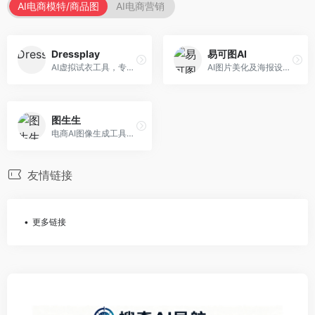
AI电商模特/商品图
AI电商营销
Dressplay
易可图AI
AI虚拟试衣工具，专注于服装电商体验。面向服装电商，提供虚拟试穿、尺码推荐、穿搭建议等服务，试衣体验真实。
AI图片美化及海报设计平台，专注于电商视觉设计。面向电商卖家，提供图片美化、海报设计、营销素材等服务，设计效率高。
图生生
电商AI图像生成工具，专注于商品图创作。面向电商卖家，提供商品图生成、背景替换、批量处理等服务，商品图质量高。
友情链接
更多链接