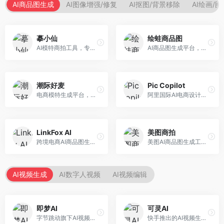
AI商品图生成
AI图像增强/修复
AI抠图/背景移除
AI绘画/
摹小仙
绘蛙商品图
AI模特商拍工具，专注于服装电商。面向服装电商卖家，提供虚拟模特试穿、商品展示图生成等服务，模特形象多样，拍摄成本低。
AI商品图生成平台，支持模特换装和场景生成。面向电商卖家，提供商品上身效果展示、场景化商品图生成等服务，电商营销效果显著。
潮际好麦
Pic Copilot
电商模特生成平台，支持AI虚拟模特创作。面向服装和配饰电商，提供模特试穿、商品展示、营销素材生成等服务，模特形象可定制。
阿里国际AI电商设计工具，专注于跨境电商。面向跨境电商卖家，提供商品图优化、营销海报生成、多语言适配等服务，海外市场适配性强。
LinkFox AI
美图商拍
跨境电商AI商品图生成工具。面向跨境电商卖家，支持多语言商品图生成、模特替换、场景优化等服务，适配海外电商平台需求。
美图AI商品图生成工具，整合美图生态。面向电商卖家，提供商品图美化、模特替换、场景生成等服务，移动端操作便捷。
AI视频生成
AI数字人视频
AI视频编辑
即梦AI
可灵AI
字节跳动旗下AI视频创作平台，支持多模态内容生成。面向内容创作者和营销人员，提供文生视频、图生视频、智能剪辑等功能，中文理解能力强，创作效率高。
快手推出的AI视频生成平台，支持文生视频和图生视频，可生成长达2分钟的高质量视频内容。面向短视频创作者和营销人员，操作简便，生成效果逼真，适合商业推广和创意表达。