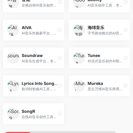
全栈自研AI音乐创作平台，支持从创作到发布的完整流程。面向独立音乐人和音乐工作室，提供作词作曲、编曲混音、音乐发布等服务，创作工具专业。
AI音乐创作工具，专注于快速音乐生成与发布。面向音乐爱好者和业余创作者，支持一键生成原创音乐，可直接发布到音乐平台，创作门槛低。
AIVA
海绵音乐
AI音乐作曲家平台，专注于古典和影视配乐创作。面向影视制作人和游戏开发者，提供原创音乐生成、配乐定制等服务，音乐风格专业，适合影视游戏配乐。
字节跳动推出的AI音乐创作平台，支持多风格音乐生成。面向内容创作者和音乐爱好者，提供歌词创作、旋律生成、编曲制作等服务，创作效率高，适合短视频配乐。
Soundraw
Tunee
AI音乐生成平台，专注于免版税音乐创作。面向视频创作者和内容制作者，提供背景音乐生成、音乐定制等服务，音乐版权清晰，适合视频配乐场景。
对话式音乐创作AI智能体，支持自然语言交互创作。面向音乐爱好者，通过对话方式完成音乐创作，交互体验友好，创作过程直观。
Lyrics Into Song AI
Mureka
歌词转歌曲AI工具，支持将歌词转化为完整歌曲。面向歌词创作者和音乐爱好者，提供歌词谱曲、编曲制作等服务，歌词音乐化效率高。
昆仑万维AI音乐商用创作平台，专注于商业音乐授权。面向企业和商业用户，提供版权音乐生成、商用授权等服务，音乐版权清晰，商业应用安全。
SongR
在线AI音乐创作工具，支持歌词与旋律一体化生成。面向内容创作者和音乐爱好者，提供歌词创作、旋律生成、音乐制作等服务，操作简便，创作速度快。