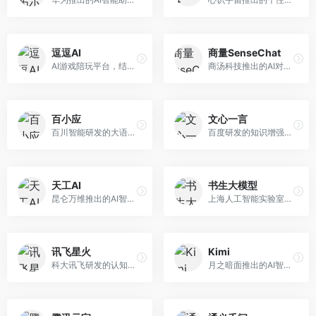
逗逗AI
商量SenseChat
AI游戏陪玩平台，结合游戏理解和自然语言交互技术。面向游戏玩家，提供游戏攻略、陪玩互动、社交聊天等服务，游戏知识丰富，互动体验有趣。
商汤科技推出的AI对话平台，结合计算机视觉和自然语言处理技术。面向企业用户和开发者，支持多模态交互，视觉理解能力强，适合智能客服和内容创作场景。
百小应
文心一言
百川智能研发的大语言模型助手，专注于中文理解和生成。面向中文用户，提供知识问答、文本创作、代码辅助等服务，模型参数规模大，中文表达流畅自然。
百度研发的知识增强大语言模型，深度融合百度知识图谱和搜索能力。面向中文用户，提供知识问答、文本创作、逻辑推理等服务，中文语境理解准确，知识覆盖面广。
天工AI
书生大模型
昆仑万维推出的AI智能助手，集成搜索、对话、创作等多种能力。面向普通用户和内容创作者，支持联网搜索、文本生成、图像理解等功能，响应速度快，免费使用。
上海人工智能实验室研发的开源大模型系列，支持多尺度和多模态。面向研究机构和开发者，开源生态完善，学术研究背景深厚，适合科研和定制开发。
讯飞星火
Kimi
科大讯飞研发的认知智能大模型，深度融合语音识别和自然语言处理技术。面向企业用户和教育领域，提供语音交互、文档处理、代码生成等服务，中文语音识别准确率高。
月之暗面推出的AI智能助手，核心优势在于超长文本处理能力，支持20万字以上文档分析。面向学术研究者、职场人士和内容创作者，提供文档解读、PPT生成、联网搜索等综合服务。