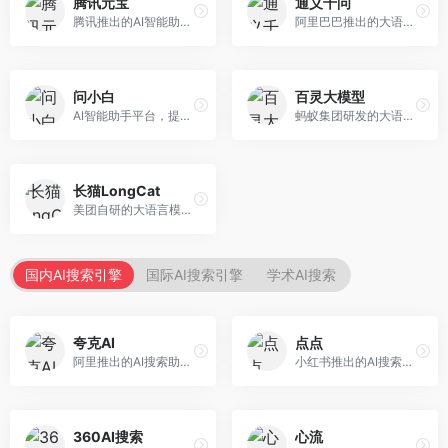
腾讯元宝
通义千问
腾讯推出的AI智能助手，整合微信生态和腾讯云服务。面向普通用户和企业客户，支持文档解析、图像理解、联网搜索等功能，与腾讯产品无缝衔接，办公协作便捷。
阿里巴巴推出的大语言模型平台，提供对话问答、文档处理、图像理解、代码编写等全方位AI服务。面向企业用户和个人开发者，集成阿里云生态，支持多模态交互，企业级安全保障。
问小白
百灵大模型
AI智能助手平台，提供知识问答、文本创作、文档处理等服务。面向普通用户和职场人士，操作简便，响应速度快，支持多场景应用。
蚂蚁集团研发的大语言模型平台，专注于金融科技和企业服务。面向金融机构和企业客户，提供智能客服、风险分析、文档处理等服务，金融场景理解深入。
长猫LongCat
美团自研的大语言模型对话平台，专注于本地生活服务场景。面向美团生态用户，提供智能推荐、服务问答等功能，本地生活知识覆盖全面。
国内AI搜索引擎
国际AI搜索引擎
学术AI搜索
夸克AI
点点
阿里推出的AI搜索助手，整合搜索与AI功能。面向年轻用户，提供智能搜索、文档处理、学习辅助等服务，与夸克生态深度整合。
小红书推出的AI搜索应用，专注于生活方式内容搜索。面向小红书用户，提供生活攻略、消费决策、内容推荐等服务，生活方式内容丰富。
360AI搜索
心流