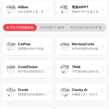
AiBiao
笔格AIPPT
AI文生图表工具，专注于数据可视化展示。面向数据分析师和职场人士，提供图表生成、数据可视化、PPT嵌入等服务，数据展示专业。
高效AI PPT生成工具，专注于演示文稿智能创作。面向职场人士，支持主题输入、内容生成、设计美化等功能，PPT制作效率高。
AI IDE/代码编辑器
AI代码助手/插件
AI无代码/低代码开发
CatPaw
MonkeyCode
美团推出的AI IDE编程工具，专注于本地开发生态。面向开发者，提供智能代码补全、代码生成、项目管理等服务，本地开发体验好。
长亭科技推出的AI编程助手，专注于安全开发。面向开发者，提供代码生成、安全检测、漏洞修复等服务，安全开发能力强。
CodeFlicker
TRAE
快手推出的AI原生IDE，专注于短视频相关开发。面向快手生态开发者，提供代码生成、调试辅助等服务，与快手开发生态深度整合。
字节跳动推出的AI IDE编程工具，深度集成大模型能力。面向开发者，提供智能代码补全、代码解释、重构优化等服务，编程效率显著提升。
Zcode
Clacky AI
智谱推出的轻量级AI IDE，基于GLM模型。面向开发者，提供智能代码补全、代码生成、错误检测等服务，中文编程支持好。
AI编程工具，专注于代码智能生成与优化。面向开发者，提供代码生成、代码重构、错误修复等服务，编程效率高。