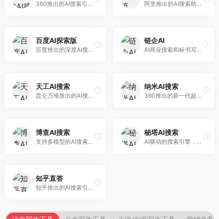
360推出的AI搜索引擎，专注于安全智能搜索。面向普通用户，提供智能问答、网页搜索、内容整理等服务，安全防护能力强。
阿里推出的AI搜索助手，专注于智能信息获取。面向普通用户，提供智能搜索、内容整理、知识问答等服务，与阿里生态深度整合。
百度AI探索版
链企AI
百度推出的深度AI搜索引擎，整合百度知识图谱。面向中文用户，提供智能问答、知识探索、内容生成等服务，知识覆盖面广。
AI商业搜索和标书写作工具，专注于企业服务场景。面向企业用户，提供商业信息搜索、标书生成、企业分析等服务，商业信息专业。
天工AI搜索
纳米AI搜索
昆仑万维推出的AI搜索引擎，整合大模型与搜索能力。面向普通用户，提供智能问答、深度搜索、内容整理等服务，中文搜索体验好。
360推出的新一代超级AI搜索，深度整合360搜索资源。面向普通用户，提供智能问答、多模态搜索、内容生成等服务，安全可靠。
博查AI搜索
秘塔AI搜索
支持多模型的AI搜索引擎，整合多种大模型能力。面向AI爱好者，提供多模型搜索、答案对比、深度分析等服务，模型选择灵活。
AI驱动的搜索引擎，专注于无广告直达结果。面向研究者和信息获取需求者，提供深度搜索、来源标注、答案整理等服务，搜索结果干净准确，信息可信度高。
知乎直答
知乎推出的AI搜索引擎，专注于知识问答场景。面向知识获取者，提供知乎内容搜索、智能问答、知识整理等服务，专业知识丰富。