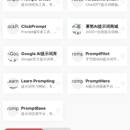
提示词优化工具，专注于提示词质量提升。面向AI用户，提供提示词优化、效果测试、版本对比等服务，提示词优化专业。
ChatGPT提示词模板库，专注于实用提示词收集。面向ChatGPT用户，提供提示词模板、使用场景、效果展示等资源，模板实用性强。
ClickPrompt
幂简AI提示词商城
Prompt编写者工具，专注于提示词创作辅助。面向提示词创作者，提供提示词编辑、测试、分享等服务，创作工具完善。
3000+优质提示词模板平台，专注于中文提示词。面向中文AI用户，提供提示词模板、分类检索、一键使用等服务，中文提示词丰富。
Google AI提示词库
PromptPilot
Google官方提示词库，专注于Gemini模型优化。面向开发者，提供官方提示词指南、最佳实践、示例代码等资源，权威性强。
字节跳动AI提示词平台，专注于提示词优化与管理。面向AI用户，提供提示词优化、效果测试、团队协作等服务，企业级功能完善。
Learn Prompting
PromptHero
提示词学习网站，专注于提示词工程教育。面向AI学习者，提供提示词教程、最佳实践、案例研究等资源，教学内容系统。
AI提示词搜索平台，整合多种AI工具提示词资源。面向AI创作者，提供提示词搜索、模板库、社区分享等服务，提示词资源丰富。
PromptBase
提示词交易平台，专注于高质量提示词买卖。面向AI创作者，提供提示词交易、模板购买、创作者收益等服务，提示词质量高。