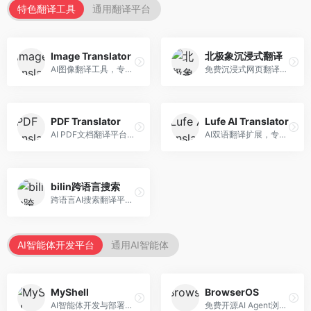
特色翻译工具
通用翻译平台
Image Translator
北极象沉浸式翻译
AI图像翻译工具，专注于图片文字翻译。面向设计师和电商从业者，提供图片文字识别、翻译、替换等服务，图像翻译效果好。
免费沉浸式网页翻译工具，专注于阅读体验。面向普通用户，提供网页双语翻译、文档翻译等服务，免费使用，翻译质量高。
PDF Translator
Lufe AI Translator
AI PDF文档翻译平台，专注于文档本地化。面向商务人士，提供PDF翻译、格式保留、批量处理等服务，文档翻译专业。
AI双语翻译扩展，专注于浏览器翻译场景。面向外语内容阅读者，提供网页双语翻译、划词翻译等服务，浏览器集成便捷。
bilin跨语言搜索
跨语言AI搜索翻译平台，专注于信息获取。面向研究者和内容创作者，提供跨语言搜索、内容翻译、信息整合等服务，跨语言检索能力强。
AI智能体开发平台
通用AI智能体
MyShell
BrowserOS
AI智能体开发与部署平台，专注于语音交互智能体。面向开发者，提供语音智能体创建、部署服务、社区分享等功能，语音交互能力强。
免费开源AI Agent浏览器，专注于浏览器自动化。面向开发者，提供浏览器控制、任务自动化、API接口等服务，开源免费。