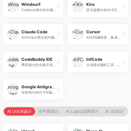
Windsurf
Kiro
Codeium推出的AI编程工具，专注于代码智能辅助。面向开发者，提供代码补全、代码生成、代码解释等服务，多语言支持完善。
亚马逊推出的AI IDE，深度整合AWS云服务。面向AWS开发者，提供代码生成、云服务集成、部署自动化等服务，与AWS生态无缝衔接。
Claude Code
Cursor
Anthropic推出的AI编程工具，基于Claude模型。面向开发者，提供代码生成、代码审查、调试辅助等服务，代码质量高，推理能力强。
AI代码编辑器，集成GPT-4模型，专注于智能编程辅助。面向开发者，提供代码生成、代码解释、错误修复等服务，编程体验流畅，开发效率高。
CodeBuddy IDE
InfCode
腾讯推出的全栈开发AI IDE，整合腾讯云服务。面向开发者，提供代码生成、调试辅助、部署服务等功能，与腾讯云生态深度整合。
企业级AI编程工具，专注于团队协作开发。面向企业开发团队，提供代码生成、代码审查、团队协作等服务，企业级功能完善。
Google Antigravity
谷歌推出的AI IDE编程智能体，整合Google Cloud服务。面向谷歌生态开发者，提供智能编程辅助、云服务集成等功能。
AI UI/UX设计
AI平面设计
AI Logo/品牌设计
AI 3D设计