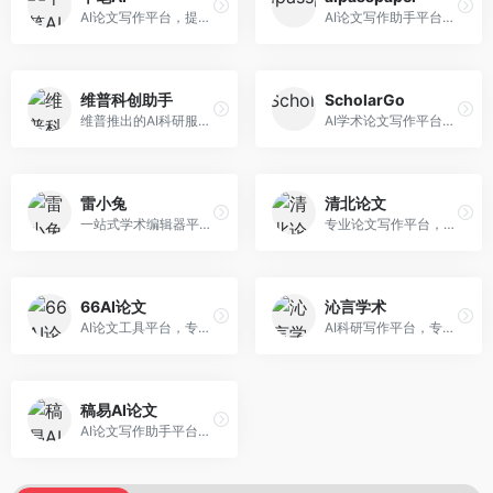
AI论文写作平台，提供无限改稿服务。面向高校学生和学术研究者，支持论文选题、大纲生成、内容撰写、查重修改等全流程服务，改稿次数不限，服务质量有保障。
AI论文写作助手平台，提供智能化的学术写作支持。面向大学生和研究人员，支持多种学科论文生成，提供参考文献管理和格式规范服务，写作效率高。
维普科创助手
ScholarGo
维普推出的AI科研服务平台，整合学术资源与智能写作。面向科研人员和高校师生，提供文献检索、论文写作、查重检测等一站式服务，学术资源权威可靠。
AI学术论文写作平台，专注于理工科领域的逻辑构建。面向理工科研究生和科研工作者，提供公式编辑、数据分析、论文结构优化等服务，理工科写作逻辑严谨。
雷小兔
清北论文
一站式学术编辑器平台，覆盖论文写作全流程。面向高校学生和科研人员，提供选题分析、文献检索、论文生成、查重降重等服务，操作流程清晰，学术写作效率显著提升。
专业论文写作平台，依托高校学术资源。面向本科生和研究生，提供论文指导、写作辅助、查重检测等服务，学术规范性强，适合追求高质量论文的用户。
66AI论文
沁言学术
AI论文工具平台，专注于高质量低查重论文生成。面向大学生和研究生，提供论文写作、降重修改等服务，生成内容原创度高，查重率低。
AI科研写作平台，专注于学术研究辅助。面向研究生和科研工作者，提供文献分析、研究方法指导、论文撰写等服务，学术资源丰富，研究支持全面。
稿易AI论文
AI论文写作助手平台，提供智能化学术写作支持。面向高校学生，支持多种论文类型生成，提供参考文献管理和格式规范服务，操作流程简单。