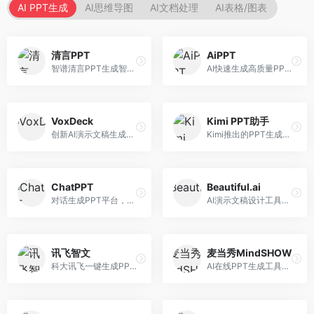
AI PPT生成
AI思维导图
AI文档处理
AI表格/图表
清言PPT
AiPPT
智谱清言PPT生成智能体，基于GLM大模型。面向智谱用户，支持对话生成PPT、内容优化等服务，与智谱生态深度整合。
AI快速生成高质量PPT平台，支持主题定制。面向职场人士和学生，提供一键生成、模板选择、内容优化等服务，PPT制作速度快，设计质量高。
VoxDeck
Kimi PPT助手
创新AI演示文稿生成工具，支持语音交互创作。面向职场人士，支持语音输入、PPT生成、内容优化等功能，语音创作体验便捷。
Kimi推出的PPT生成智能体，整合长文本处理能力。面向职场人士和学生，支持文档解析、PPT生成、内容优化等服务，与Kimi生态深度整合。
ChatPPT
Beautiful.ai
对话生成PPT平台，支持自然语言交互创作。面向职场人士和教育工作者，通过对话方式完成PPT制作，交互体验友好，创作过程直观。
AI演示文稿设计工具，专注于自动化设计排版。面向职场人士，提供智能排版、模板选择、设计优化等服务，设计美观度高。
讯飞智文
麦当秀MindSHOW
科大讯飞一键生成PPT和Word工具，整合语音技术。面向职场人士，支持语音输入、文档生成、格式调整等功能，办公效率显著提升。
AI在线PPT生成工具，支持思维导图转PPT。面向职场人士，提供思维导图导入、PPT生成、模板选择等服务，思维导图转PPT效率高。