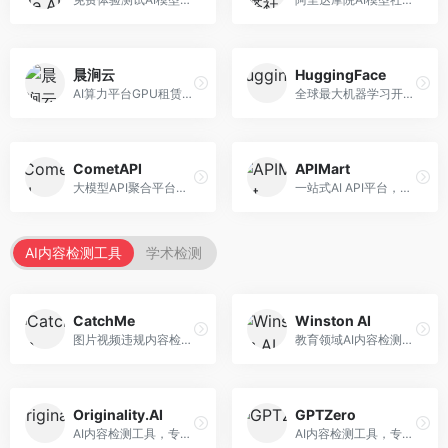
晨涧云
HuggingFace
AI算力平台GPU租赁服务，专注于弹性算力。面向开发者和研究者，提供GPU租赁、弹性调度、成本优化等服务，算力灵活。
全球最大机器学习开源社区，整合模型库与开发工具。面向AI研究者和开发者，提供开源模型、数据集、开发工具等资源，开源生态最完善。
CometAPI
APIMart
大模型API聚合平台，整合多种AI模型服务。面向开发者，提供统一接口、模型切换、监控分析等服务，API管理便捷。
一站式AI API平台，整合多种AI服务。面向开发者，提供模型API、图像处理、语音识别等服务，API种类丰富。
AI内容检测工具
学术检测
CatchMe
Winston AI
图片视频违规内容检测平台，专注于视觉内容安全。面向内容平台，提供图片审核、视频审核、直播监控等服务，视觉检测专业。
教育领域AI内容检测平台，专注于学术诚信。面向教育机构，提供AI内容检测、抄袭检测、报告生成等服务，教育适配性强。
Originality.AI
GPTZero
AI内容检测工具，专注于内容原创性验证。面向内容创作者和出版商，提供AI检测、抄袭检测、批量分析等服务，检测精度高。
AI内容检测工具，专注于AI生成文本识别。面向教育工作者和出版商，提供文本检测、批量分析、API接口等服务，检测准确率高。