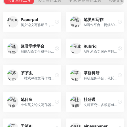
论文写作工具
公文写作工具
小说/创意写作工具
营销文案
Paperpal
笔灵AI写作
英文论文写作助手，专注于学术英语润色。面向需要发表国际期刊的研究者，提供语法检查、学术表达优化、格式规范等服务，英语表达地道专业。
AI写作平台，提供600+写作模板。面向学生、职场人士和内容创作者，支持论文、公文、营销文案等多种文体，模板丰富，一键生成，写作效率大幅提升。
逢君学术平台
Rubriq
智能AI论文生成平台，支持查重检测。面向高校学生和研究人员，提供论文选题、内容生成、查重修改等一站式服务，学术写作流程完整。
AI学术论文润色与翻译平台。面向国际期刊投稿者，提供论文润色、翻译、格式调整等服务，支持多语言，学术表达专业规范。
茅茅虫
掌桥科研
一站式AI论文写作助手，覆盖学术写作全场景。面向高校学生和科研人员，提供开题报告、文献综述、论文正文等写作服务，支持多学科多类型论文，操作简便。
科研服务平台，依托3亿+真实文献数据库。面向学术研究者和学生，提供文献检索、论文写作、科研数据分析等服务，文献资源丰富，学术支持专业。
笔目鱼
社研通
专业英文论文写作器，支持学术论文全流程。面向留学生和国际期刊投稿者，提供英文论文撰写、润色、格式调整等服务，学术英语表达规范。
文科研究生多模态AI学术写作平台。面向文科研究生和社科研究者，提供文献综述、理论分析、定性研究辅助等服务，文科研究方法论支持完善。
千笔AI
aipasspaper