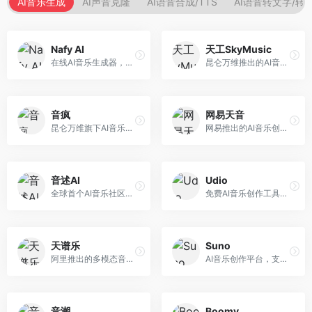
AI音乐生成
AI声音克隆
AI语音合成/TTS
AI语音转文字/转
Nafy AI
天工SkyMusic
在线AI音乐生成器，专注于快速音乐创作。面向内容创作者，支持多种风格音乐生成，操作简便，生成速度快，适合快速配乐需求。
昆仑万维推出的AI音乐创作平台，基于天工大模型。面向音乐创作者，支持歌词生成、旋律创作、音乐编曲等服务，中文音乐创作能力强。
音疯
网易天音
昆仑万维旗下AI音乐创作平台，专注于音乐内容生成。面向音乐爱好者和内容创作者，提供多种风格音乐生成，操作简便，创作速度快。
网易推出的AI音乐创作工具，支持作词、作曲与编曲。面向音乐爱好者和独立音乐人，提供歌词生成、旋律创作、编曲制作等服务，与网易云音乐生态深度整合。
音述AI
Udio
全球首个AI音乐社区平台，整合创作与分享功能。面向音乐创作者和爱好者，提供音乐创作、作品分享、社区交流等服务，社区氛围活跃。
免费AI音乐创作工具，专注于高质量音乐生成。面向音乐创作者和内容制作者，支持多种音乐风格生成，音质专业，创作自由度高，适合专业音乐制作场景。
天谱乐
Suno
阿里推出的多模态音乐生成平台，整合音频与文本理解能力。面向内容创作者，支持歌词生成、旋律创作、音乐编辑等服务，与阿里生态深度整合。
AI音乐创作平台，支持通过文字描述生成完整歌曲，包含歌词、旋律和人声。面向音乐爱好者、内容创作者和独立音乐人，操作门槛低，创作速度快，支持多种音乐风格，为音乐创作带来全新可能。
音潮
Boomy