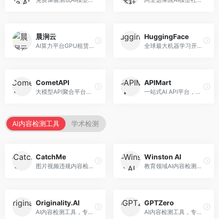
晨涧云
HuggingFace
AI算力平台GPU租赁服务，专注于弹性算力。面向开发者和研究者，提供GPU租赁、弹性调度、成本优化等服务，算力灵活。
全球最大机器学习开源社区，整合模型库与开发工具。面向AI研究者和开发者，提供开源模型、数据集、开发工具等资源，开源生态最完善。
CometAPI
APIMart
大模型API聚合平台，整合多种AI模型服务。面向开发者，提供统一接口、模型切换、监控分析等服务，API管理便捷。
一站式AI API平台，整合多种AI服务。面向开发者，提供模型API、图像处理、语音识别等服务，API种类丰富。
AI内容检测工具
学术检测
CatchMe
Winston AI
图片视频违规内容检测平台，专注于视觉内容安全。面向内容平台，提供图片审核、视频审核、直播监控等服务，视觉检测专业。
教育领域AI内容检测平台，专注于学术诚信。面向教育机构，提供AI内容检测、抄袭检测、报告生成等服务，教育适配性强。
Originality.AI
GPTZero
AI内容检测工具，专注于内容原创性验证。面向内容创作者和出版商，提供AI检测、抄袭检测、批量分析等服务，检测精度高。
AI内容检测工具，专注于AI生成文本识别。面向教育工作者和出版商，提供文本检测、批量分析、API接口等服务，检测准确率高。