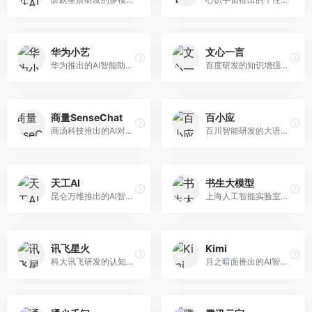
华为小艺
文心一言
华为推出的AI智能助手网页端，深度整合鸿蒙生态和华为云服务。面向华为设备用户，支持语音交互、智能问答、设备控制等功能，与华为硬件生态无缝衔接。
百度研发的知识增强大语言模型，深度融合百度知识图谱和搜索能力。面向中文用户，提供知识问答、文本创作、逻辑推理等服务，中文语境理解准确，知识覆盖面广。
商量SenseChat
百小应
商汤科技推出的AI对话平台，结合计算机视觉和自然语言处理技术。面向企业用户和开发者，支持多模态交互，视觉理解能力强，适合智能客服和内容创作场景。
百川智能研发的大语言模型助手，专注于中文理解和生成。面向中文用户，提供知识问答、文本创作、代码辅助等服务，模型参数规模大，中文表达流畅自然。
天工AI
书生大模型
昆仑万维推出的AI智能助手，集成搜索、对话、创作等多种能力。面向普通用户和内容创作者，支持联网搜索、文本生成、图像理解等功能，响应速度快，免费使用。
上海人工智能实验室研发的开源大模型系列，支持多尺度和多模态。面向研究机构和开发者，开源生态完善，学术研究背景深厚，适合科研和定制开发。
讯飞星火
Kimi
科大讯飞研发的认知智能大模型，深度融合语音识别和自然语言处理技术。面向企业用户和教育领域，提供语音交互、文档处理、代码生成等服务，中文语音识别准确率高。
月之暗面推出的AI智能助手，核心优势在于超长文本处理能力，支持20万字以上文档分析。面向学术研究者、职场人士和内容创作者，提供文档解读、PPT生成、联网搜索等综合服务。