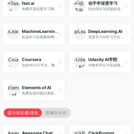
fast.ai
动手学深度学习
免费开源深度学习网站，专注于实用AI教学。面向开发者，提供免费深度学习课程、实战项目、代码库等资源，学习门槛低。
结合理论与实践的深度学习教材，专注于代码驱动学习。面向学生和开发者，提供深度学习理论、代码实现、练习题等资源，学习体验好。
MachineLearningMastery
DeepLearning.AI
机器学习全面教程网站，专注于实用技能教学。面向开发者，提供机器学习算法、Python实现、项目实战等教程，实用性强。
深度学习AI学习平台，由吴恩达创立。面向AI学习者，提供深度学习专项课程、AI新闻、技术社区等资源，课程质量权威。
Coursera
Udacity AI学院
知名MOOC平台，整合全球顶尖大学课程资源。面向学习者，提供AI、机器学习、深度学习等课程，证书认可度高，课程质量专业。
AI纳米学位与实战项目平台，专注于职业导向学习。面向AI从业者，提供机器学习、深度学习、计算机视觉等纳米学位，项目实战性强。
Elements of AI
免费在线AI通识课程，专注于AI基础知识普及。面向普通大众，提供AI概念、原理、应用等入门知识，语言通俗易懂。
提示词生成/优化
图像提示词
Awesome ChatGPT Prompts
ClickPrompt