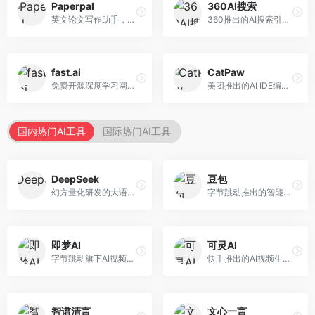
Paperpal
360AI搜索
英文论文写作助手，专注于学术英语润色。面向需要发表国际期刊的研究者，提供语法检查、学术表达优化、格式规范等服务，英语表达地道专业。
360推出的AI搜索引擎，专注于安全智能搜索。面向普通用户，提供智能问答、网页搜索、内容整理等服务，安全防护能力强。
fast.ai
CatPaw
免费开源深度学习网站，专注于实用AI教学。面向开发者，提供免费深度学习课程、实战项目、代码库等资源，学习门槛低。
美团推出的AI IDE编程工具，专注于本地开发生态。面向开发者，提供智能代码补全、代码生成、项目管理等服务，本地开发体验好。
国内热门AI工具
国际热门AI工具
DeepSeek
豆包
幻方量化研发的大语言模型平台，专注于深度推理和代码生成能力。面向开发者、研究人员和技术爱好者，提供强大的逻辑推理和数学计算功能，开源生态完善，API接口友好。
字节跳动推出的智能对话助手平台，提供文本创作、知识问答、英语学习等多种AI服务。面向普通用户和内容创作者，支持多轮对话和文件解析，免费使用，响应速度快，中文理解能力强。
即梦AI
可灵AI
字节跳动旗下AI视频创作平台，支持多模态内容生成。面向内容创作者和营销人员，提供文生视频、图生视频、智能剪辑等功能，中文理解能力强，创作效率高。
快手推出的AI视频生成平台，支持文生视频和图生视频，可生成长达2分钟的高质量视频内容。面向短视频创作者和营销人员，操作简便，生成效果逼真，适合商业推广和创意表达。
智谱清言
文心一言