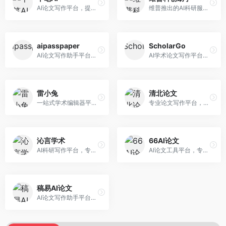
AI论文写作平台，提供无限改稿服务。面向高校学生和学术研究者，支持论文选题、大纲生成、内容撰写、查重修改等全流程服务，改稿次数不限，服务质量有保障。
维普推出的AI科研服务平台，整合学术资源与智能写作。面向科研人员和高校师生，提供文献检索、论文写作、查重检测等一站式服务，学术资源权威可靠。
aipasspaper
ScholarGo
AI论文写作助手平台，提供智能化的学术写作支持。面向大学生和研究人员，支持多种学科论文生成，提供参考文献管理和格式规范服务，写作效率高。
AI学术论文写作平台，专注于理工科领域的逻辑构建。面向理工科研究生和科研工作者，提供公式编辑、数据分析、论文结构优化等服务，理工科写作逻辑严谨。
雷小兔
清北论文
一站式学术编辑器平台，覆盖论文写作全流程。面向高校学生和科研人员，提供选题分析、文献检索、论文生成、查重降重等服务，操作流程清晰，学术写作效率显著提升。
专业论文写作平台，依托高校学术资源。面向本科生和研究生，提供论文指导、写作辅助、查重检测等服务，学术规范性强，适合追求高质量论文的用户。
沁言学术
66AI论文
AI科研写作平台，专注于学术研究辅助。面向研究生和科研工作者，提供文献分析、研究方法指导、论文撰写等服务，学术资源丰富，研究支持全面。
AI论文工具平台，专注于高质量低查重论文生成。面向大学生和研究生，提供论文写作、降重修改等服务，生成内容原创度高，查重率低。
稿易AI论文
AI论文写作助手平台，提供智能化学术写作支持。面向高校学生，支持多种论文类型生成，提供参考文献管理和格式规范服务，操作流程简单。