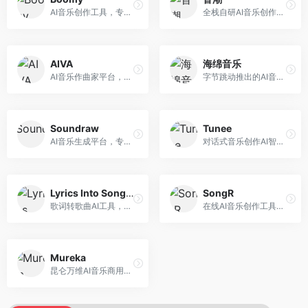
AI音乐创作工具，专注于快速音乐生成与发布。面向音乐爱好者和业余创作者，支持一键生成原创音乐，可直接发布到音乐平台，创作门槛低。
全栈自研AI音乐创作平台，支持从创作到发布的完整流程。面向独立音乐人和音乐工作室，提供作词作曲、编曲混音、音乐发布等服务，创作工具专业。
AIVA
海绵音乐
AI音乐作曲家平台，专注于古典和影视配乐创作。面向影视制作人和游戏开发者，提供原创音乐生成、配乐定制等服务，音乐风格专业，适合影视游戏配乐。
字节跳动推出的AI音乐创作平台，支持多风格音乐生成。面向内容创作者和音乐爱好者，提供歌词创作、旋律生成、编曲制作等服务，创作效率高，适合短视频配乐。
Soundraw
Tunee
AI音乐生成平台，专注于免版税音乐创作。面向视频创作者和内容制作者，提供背景音乐生成、音乐定制等服务，音乐版权清晰，适合视频配乐场景。
对话式音乐创作AI智能体，支持自然语言交互创作。面向音乐爱好者，通过对话方式完成音乐创作，交互体验友好，创作过程直观。
Lyrics Into Song AI
SongR
歌词转歌曲AI工具，支持将歌词转化为完整歌曲。面向歌词创作者和音乐爱好者，提供歌词谱曲、编曲制作等服务，歌词音乐化效率高。
在线AI音乐创作工具，支持歌词与旋律一体化生成。面向内容创作者和音乐爱好者，提供歌词创作、旋律生成、音乐制作等服务，操作简便，创作速度快。
Mureka
昆仑万维AI音乐商用创作平台，专注于商业音乐授权。面向企业和商业用户，提供版权音乐生成、商用授权等服务，音乐版权清晰，商业应用安全。