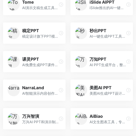
Tome
iSlide AIPPT
AI演示文稿生成工具，专注于故事化演示创作。面向创业者和营销人员，提供故事叙述、视觉设计、内容生成等服务，演示文稿叙事性强。
iSlide推出的AI一键设计精美PPT工具。面向PPT设计用户，提供模板库、内容生成、设计优化等服务，与iSlide插件深度整合。
稿定PPT
秒出PPT
稿定设计旗下PPT模板资源库，整合AI生成功能。面向设计师和职场人士，提供海量PPT模板、AI内容生成等服务，模板质量高。
AI一键生成PPT工具，专注于快速演示文稿制作。面向职场人士，支持主题输入、内容生成、模板套用等功能，PPT生成速度快，适合紧急制作场景。
课灵PPT
万知PPT
AI免费生成PPT课件平台，专注于教育场景。面向教师和教育工作者，提供课件生成、教学设计、模板选择等服务，教育适配性强。
AI PPT生成平台，整合知识库与创作功能。面向职场人士，支持内容检索、PPT生成、设计优化等服务，知识整合能力强。
NarraLand
美图AI PPT
AI智能演示内容创作平台，专注于叙事演示。面向内容创作者，提供故事创作、演示生成、动画设计等服务，演示内容生动有趣。
美图AI生成PPT设计工具，整合图像处理能力。面向设计师和职场人士，提供PPT生成、图片美化、设计优化等服务，视觉设计美观。
万兴智演
AiBiao
万兴AI PPT和演示制作软件，整合视频演示功能。面向职场人士和教育工作者，提供PPT生成、演示录制、视频制作等服务，演示功能完善。
AI文生图表工具，专注于数据可视化展示。面向数据分析师和职场人士，提供图表生成、数据可视化、PPT嵌入等服务，数据展示专业。