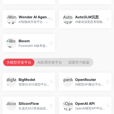
Wonder AI Agents
AutoGLM沉思
AI智能体开发平台，专注于低代码智能体创建。面向开发者，提供可视化开发、模板库、部署服务等功能，开发门槛低。
AI驱动深度思考智能体，专注于复杂推理任务。面向高级用户，提供深度分析、逻辑推理、决策支持等服务，推理能力强。
Bloom
Powerdrill AI效率提升平台，专注于企业智能化。面向企业用户，提供智能体创建、流程自动化、数据分析等服务，企业效率提升显著。
大模型开发平台
AI应用开发平台
深度学习框架
BigModel
OpenRouter
智谱GLM大模型平台，提供API调用与模型服务。面向开发者和企业用户，提供GLM系列模型API、微调服务、应用开发工具等，开源生态完善。
AI模型API聚合平台，整合多种主流大模型。面向开发者，提供统一API接口、模型对比、成本优化等服务，模型选择灵活。
SiliconFlow
OpenAI API
生成式AI计算基础设施平台，专注于模型推理服务。面向开发者和企业，提供多模型API、高性能推理、成本优化等服务，推理性价比高。
OpenAI模型API平台，提供GPT系列模型服务。面向开发者，提供模型API、微调服务、Assistants API等，是AI开发领域的基础设施。