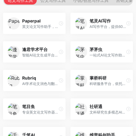
论文写作工具
公文写作工具
小说/创意写作工具
营销文案
Paperpal
笔灵AI写作
英文论文写作助手，专注于学术英语润色。面向需要发表国际期刊的研究者，提供语法检查、学术表达优化、格式规范等服务，英语表达地道专业。
AI写作平台，提供600+写作模板。面向学生、职场人士和内容创作者，支持论文、公文、营销文案等多种文体，模板丰富，一键生成，写作效率大幅提升。
逢君学术平台
茅茅虫
智能AI论文生成平台，支持查重检测。面向高校学生和研究人员，提供论文选题、内容生成、查重修改等一站式服务，学术写作流程完整。
一站式AI论文写作助手，覆盖学术写作全场景。面向高校学生和科研人员，提供开题报告、文献综述、论文正文等写作服务，支持多学科多类型论文，操作简便。
Rubriq
掌桥科研
AI学术论文润色与翻译平台。面向国际期刊投稿者，提供论文润色、翻译、格式调整等服务，支持多语言，学术表达专业规范。
科研服务平台，依托3亿+真实文献数据库。面向学术研究者和学生，提供文献检索、论文写作、科研数据分析等服务，文献资源丰富，学术支持专业。
笔目鱼
社研通
专业英文论文写作器，支持学术论文全流程。面向留学生和国际期刊投稿者，提供英文论文撰写、润色、格式调整等服务，学术英语表达规范。
文科研究生多模态AI学术写作平台。面向文科研究生和社科研究者，提供文献综述、理论分析、定性研究辅助等服务，文科研究方法论支持完善。
千笔AI
维普科创助手