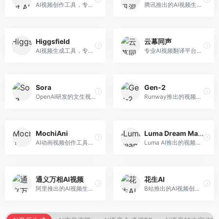
AI视频创作工具，专注于智能剪辑和视频生成。面向视频创作者，提供智能剪辑、视频生成、特效添加等功能，剪辑效率高，适合快节奏内容生产。
腾讯推出的AI视频生成工具，基于混元大模型。面向腾讯生态用户和内容创作者，支持文生视频、视频编辑等功能，与腾讯产品生态深度整合。
Higgsfield
云幕同声
AI视频生成工具，专注于高质量视频内容创作。面向视频创作者和营销人员，支持文生视频、视频编辑等功能，视频效果逼真，适合商业应用。
专业AI视频翻译平台，支持视频多语言配音和字幕生成。面向跨境电商和内容出海从业者，提供视频翻译、配音、字幕生成等服务，多语言支持完善。
Sora
Gen-2
OpenAI研发的文生视频大模型，可根据文字描述生成长达60秒的高清视频。面向影视创作者、广告从业者和内容生产者，视频连贯性强，物理世界理解准确，代表了AI视频生成的最高水平。
Runway推出的视频生成模型，专注于文生视频和视频风格转换。面向影视制作人和创意工作者，支持文本到视频、图像到视频等多种生成模式，视频质量专业级。
MochiAni
Luma Dream Machine
AI动画视频创作工具，专注于动画内容生成。面向动画创作者和二次元内容生产者，支持动画风格视频生成，动画效果流畅，适合动漫内容创作。
Luma AI推出的视频生成工具，专注于高质量视频创作。面向影视创作者和内容生产者，支持文生视频、图生视频，视频质量高，物理运动流畅自然。
通义万相AI视频
花生AI
阿里推出的AI视频生成服务，整合图像与视频创作能力。面向电商和营销从业者，支持商品视频生成、营销视频制作等服务，商业应用场景丰富。
B站推出的AI视频创作工具，专注于短视频内容生成。面向B站创作者，支持视频生成、视频编辑等功能，与B站平台深度整合，创作效率高。