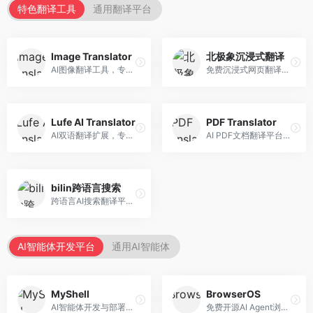
特色翻译工具
通用翻译平台
Image Translator
北极象沉浸式翻译
AI图像翻译工具，专注于图片文字翻译。面向设计师和电商从业者，提供图片文字识别、翻译、替换等服务，图像翻译效果好。
免费沉浸式网页翻译工具，专注于阅读体验。面向普通用户，提供网页双语翻译、文档翻译等服务，免费使用，翻译质量高。
Lufe AI Translator
PDF Translator
AI双语翻译扩展，专注于浏览器翻译场景。面向外语内容阅读者，提供网页双语翻译、划词翻译等服务，浏览器集成便捷。
AI PDF文档翻译平台，专注于文档本地化。面向商务人士，提供PDF翻译、格式保留、批量处理等服务，文档翻译专业。
bilin跨语言搜索
跨语言AI搜索翻译平台，专注于信息获取。面向研究者和内容创作者，提供跨语言搜索、内容翻译、信息整合等服务，跨语言检索能力强。
AI智能体开发平台
通用AI智能体
MyShell
BrowserOS
AI智能体开发与部署平台，专注于语音交互智能体。面向开发者，提供语音智能体创建、部署服务、社区分享等功能，语音交互能力强。
免费开源AI Agent浏览器，专注于浏览器自动化。面向开发者，提供浏览器控制、任务自动化、API接口等服务，开源免费。