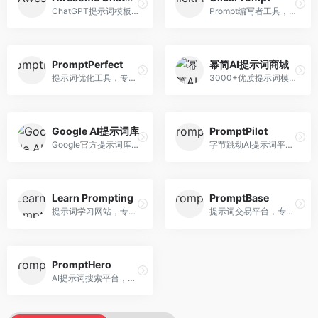
ChatGPT提示词模板库，专注于实用提示词收集。面向ChatGPT用户，提供提示词模板、使用场景、效果展示等资源，模板实用性强。
Prompt编写者工具，专注于提示词创作辅助。面向提示词创作者，提供提示词编辑、测试、分享等服务，创作工具完善。
PromptPerfect
幂简AI提示词商城
提示词优化工具，专注于提示词质量提升。面向AI用户，提供提示词优化、效果测试、版本对比等服务，提示词优化专业。
3000+优质提示词模板平台，专注于中文提示词。面向中文AI用户，提供提示词模板、分类检索、一键使用等服务，中文提示词丰富。
Google AI提示词库
PromptPilot
Google官方提示词库，专注于Gemini模型优化。面向开发者，提供官方提示词指南、最佳实践、示例代码等资源，权威性强。
字节跳动AI提示词平台，专注于提示词优化与管理。面向AI用户，提供提示词优化、效果测试、团队协作等服务，企业级功能完善。
Learn Prompting
PromptBase
提示词学习网站，专注于提示词工程教育。面向AI学习者，提供提示词教程、最佳实践、案例研究等资源，教学内容系统。
提示词交易平台，专注于高质量提示词买卖。面向AI创作者，提供提示词交易、模板购买、创作者收益等服务，提示词质量高。
PromptHero
AI提示词搜索平台，整合多种AI工具提示词资源。面向AI创作者，提供提示词搜索、模板库、社区分享等服务，提示词资源丰富。