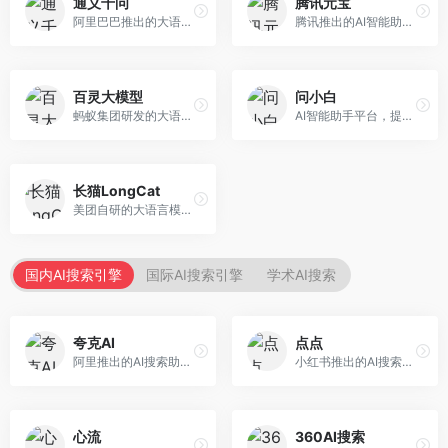
通义千问
腾讯元宝
阿里巴巴推出的大语言模型平台，提供对话问答、文档处理、图像理解、代码编写等全方位AI服务。面向企业用户和个人开发者，集成阿里云生态，支持多模态交互，企业级安全保障。
腾讯推出的AI智能助手，整合微信生态和腾讯云服务。面向普通用户和企业客户，支持文档解析、图像理解、联网搜索等功能，与腾讯产品无缝衔接，办公协作便捷。
百灵大模型
问小白
蚂蚁集团研发的大语言模型平台，专注于金融科技和企业服务。面向金融机构和企业客户，提供智能客服、风险分析、文档处理等服务，金融场景理解深入。
AI智能助手平台，提供知识问答、文本创作、文档处理等服务。面向普通用户和职场人士，操作简便，响应速度快，支持多场景应用。
长猫LongCat
美团自研的大语言模型对话平台，专注于本地生活服务场景。面向美团生态用户，提供智能推荐、服务问答等功能，本地生活知识覆盖全面。
国内AI搜索引擎
国际AI搜索引擎
学术AI搜索
夸克AI
点点
阿里推出的AI搜索助手，整合搜索与AI功能。面向年轻用户，提供智能搜索、文档处理、学习辅助等服务，与夸克生态深度整合。
小红书推出的AI搜索应用，专注于生活方式内容搜索。面向小红书用户，提供生活攻略、消费决策、内容推荐等服务，生活方式内容丰富。
心流
360AI搜索