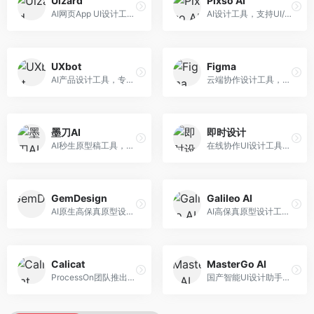
Uizard
Pixso AI
AI网页App UI设计工具，专注于快速界面生成。面向产品经理和设计师，提供线框图转UI、界面生成、设计优化等服务，设计速度快。
AI设计工具，支持UI/UX设计全流程。面向设计师和产品团队，提供界面生成、设计优化、协作评审等服务，国产替代方案，团队协作便捷。
UXbot
Figma
AI产品设计工具，专注于用户体验优化。面向UX设计师，提供用户研究、设计建议、可用性测试等服务，UX设计支持完善。
云端协作设计工具，整合AI设计辅助功能。面向UI/UX设计师和产品团队，提供界面设计、原型制作、团队协作等服务，协作功能强大，是UI设计领域的标杆产品。
墨刀AI
即时设计
AI秒生原型稿工具，专注于快速原型设计。面向产品经理和设计师，提供原型生成、交互设计、团队协作等服务，原型制作效率高。
在线协作UI设计工具，整合AI设计功能。面向设计师和产品团队，提供界面设计、原型制作、设计资源库等服务，国产协作设计平台。
GemDesign
Galileo AI
AI原生高保真原型设计工具，专注于智能设计生成。面向设计师，提供界面生成、设计优化、原型制作等服务，设计自动化程度高。
AI高保真原型设计工具，专注于UI界面生成。面向设计师和产品团队，提供界面生成、交互设计、设计优化等服务，界面质量高。
Calicat
MasterGo AI
ProcessOn团队推出的产设研协作平台，整合设计与协作功能。面向产品团队，提供设计协作、文档管理、团队沟通等服务，产研协作便捷。
国产智能UI设计助手，专注于界面设计自动化。面向UI设计师，提供界面生成、组件设计、设计系统构建等服务，中文用户适配性好。