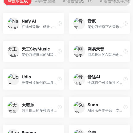
AI音乐生成
AI声音克隆
AI语音合成/TTS
AI语音转文字/转
Nafy AI
音疯
在线AI音乐生成器，专注于快速音乐创作。面向内容创作者，支持多种风格音乐生成，操作简便，生成速度快，适合快速配乐需求。
昆仑万维旗下AI音乐创作平台，专注于音乐内容生成。面向音乐爱好者和内容创作者，提供多种风格音乐生成，操作简便，创作速度快。
天工SkyMusic
网易天音
昆仑万维推出的AI音乐创作平台，基于天工大模型。面向音乐创作者，支持歌词生成、旋律创作、音乐编曲等服务，中文音乐创作能力强。
网易推出的AI音乐创作工具，支持作词、作曲与编曲。面向音乐爱好者和独立音乐人，提供歌词生成、旋律创作、编曲制作等服务，与网易云音乐生态深度整合。
Udio
音述AI
免费AI音乐创作工具，专注于高质量音乐生成。面向音乐创作者和内容制作者，支持多种音乐风格生成，音质专业，创作自由度高，适合专业音乐制作场景。
全球首个AI音乐社区平台，整合创作与分享功能。面向音乐创作者和爱好者，提供音乐创作、作品分享、社区交流等服务，社区氛围活跃。
天谱乐
Suno
阿里推出的多模态音乐生成平台，整合音频与文本理解能力。面向内容创作者，支持歌词生成、旋律创作、音乐编辑等服务，与阿里生态深度整合。
AI音乐创作平台，支持通过文字描述生成完整歌曲，包含歌词、旋律和人声。面向音乐爱好者、内容创作者和独立音乐人，操作门槛低，创作速度快，支持多种音乐风格，为音乐创作带来全新可能。
Boomy
音潮