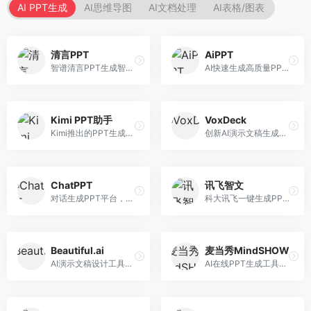
AI PPT生成
AI思维导图
AI文档处理
AI表格/图表
清言PPT
AiPPT
智谱清言PPT生成智能体，基于GLM大模型。面向智谱用户，支持对话生成PPT、内容优化等服务，与智谱生态深度整合。
AI快速生成高质量PPT平台，支持主题定制。面向职场人士和学生，提供一键生成、模板选择、内容优化等服务，PPT制作速度快，设计质量高。
Kimi PPT助手
VoxDeck
Kimi推出的PPT生成智能体，整合长文本处理能力。面向职场人士和学生，支持文档解析、PPT生成、内容优化等服务，与Kimi生态深度整合。
创新AI演示文稿生成工具，支持语音交互创作。面向职场人士，支持语音输入、PPT生成、内容优化等功能，语音创作体验便捷。
ChatPPT
讯飞智文
对话生成PPT平台，支持自然语言交互创作。面向职场人士和教育工作者，通过对话方式完成PPT制作，交互体验友好，创作过程直观。
科大讯飞一键生成PPT和Word工具，整合语音技术。面向职场人士，支持语音输入、文档生成、格式调整等功能，办公效率显著提升。
Beautiful.ai
麦当秀MindSHOW
AI演示文稿设计工具，专注于自动化设计排版。面向职场人士，提供智能排版、模板选择、设计优化等服务，设计美观度高。
AI在线PPT生成工具，支持思维导图转PPT。面向职场人士，提供思维导图导入、PPT生成、模板选择等服务，思维导图转PPT效率高。