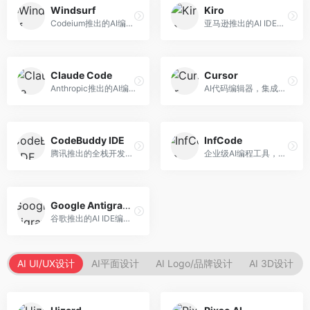
Windsurf
Kiro
Codeium推出的AI编程工具，专注于代码智能辅助。面向开发者，提供代码补全、代码生成、代码解释等服务，多语言支持完善。
亚马逊推出的AI IDE，深度整合AWS云服务。面向AWS开发者，提供代码生成、云服务集成、部署自动化等服务，与AWS生态无缝衔接。
Claude Code
Cursor
Anthropic推出的AI编程工具，基于Claude模型。面向开发者，提供代码生成、代码审查、调试辅助等服务，代码质量高，推理能力强。
AI代码编辑器，集成GPT-4模型，专注于智能编程辅助。面向开发者，提供代码生成、代码解释、错误修复等服务，编程体验流畅，开发效率高。
CodeBuddy IDE
InfCode
腾讯推出的全栈开发AI IDE，整合腾讯云服务。面向开发者，提供代码生成、调试辅助、部署服务等功能，与腾讯云生态深度整合。
企业级AI编程工具，专注于团队协作开发。面向企业开发团队，提供代码生成、代码审查、团队协作等服务，企业级功能完善。
Google Antigravity
谷歌推出的AI IDE编程智能体，整合Google Cloud服务。面向谷歌生态开发者，提供智能编程辅助、云服务集成等功能。
AI UI/UX设计
AI平面设计
AI Logo/品牌设计
AI 3D设计