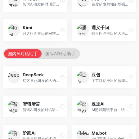
智谱AI研发的对话语言模型，支持中英双语交互。面向中文用户和开发者，提供知识问答、代码编写、文档解读等服务，开源生态完善，学术研究背景深厚。
百度研发的知识增强大语言模型，深度融合百度知识图谱和搜索能力。面向中文用户，提供知识问答、文本创作、逻辑推理等服务，中文语境理解准确，知识覆盖面广。
Kimi
通义千问
月之暗面推出的AI智能助手，核心优势在于超长文本处理能力，支持20万字以上文档分析。面向学术研究者、职场人士和内容创作者，提供文档解读、PPT生成、联网搜索等综合服务。
阿里巴巴推出的大语言模型平台，提供对话问答、文档处理、图像理解、代码编写等全方位AI服务。面向企业用户和个人开发者，集成阿里云生态，支持多模态交互，企业级安全保障。
国内AI对话助手
国际AI对话助手
DeepSeek
豆包
幻方量化研发的大语言模型平台，专注于深度推理和代码生成能力。面向开发者、研究人员和技术爱好者，提供强大的逻辑推理和数学计算功能，开源生态完善，API接口友好。
字节跳动推出的智能对话助手平台，提供文本创作、知识问答、英语学习等多种AI服务。面向普通用户和内容创作者，支持多轮对话和文件解析，免费使用，响应速度快，中文理解能力强。
智谱清言
逗逗AI
智谱AI研发的对话语言模型，支持中英双语交互。面向中文用户和开发者，提供知识问答、代码编写、文档解读等服务，开源生态完善，学术研究背景深厚。
AI游戏陪玩平台，结合游戏理解和自然语言交互技术。面向游戏玩家，提供游戏攻略、陪玩互动、社交聊天等服务，游戏知识丰富，互动体验有趣。
阶跃AI
Me.bot
阶跃星辰研发的多模态大模型平台，支持文本、图像、视频的综合理解与生成。面向创作者和企业客户，提供内容创作、智能分析等服务，多模态能力突出。
心识宇宙推出的个性化AI伴侣，专注于情感交互和个人助理服务。面向个人用户，支持日程管理、情感陪伴、知识问答等功能，交互体验人性化。