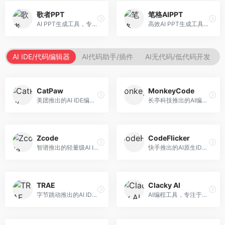
歌者PPT
笔格AIPPT
AI PPT生成工具，专注于演示文稿智能创作。面向职场人士，支持主题输入、内容生成、设计美化等功能，PPT制作效率高。
高效AI PPT生成工具，专注于演示文稿智能创作。面向职场人士，支持主题输入、内容生成、设计美化等功能，PPT制作效率高。
AI IDE/代码编辑器
AI代码助手/插件
AI无代码/低代码开发
CatPaw
MonkeyCode
美团推出的AI IDE编程工具，专注于本地开发生态。面向开发者，提供智能代码补全、代码生成、项目管理等服务，本地开发体验好。
长亭科技推出的AI编程助手，专注于安全开发。面向开发者，提供代码生成、安全检测、漏洞修复等服务，安全开发能力强。
Zcode
CodeFlicker
智谱推出的轻量级AI IDE，基于GLM模型。面向开发者，提供智能代码补全、代码生成、错误检测等服务，中文编程支持好。
快手推出的AI原生IDE，专注于短视频相关开发。面向快手生态开发者，提供代码生成、调试辅助等服务，与快手开发生态深度整合。
TRAE
Clacky AI
字节跳动推出的AI IDE编程工具，深度集成大模型能力。面向开发者，提供智能代码补全、代码解释、重构优化等服务，编程效率显著提升。
AI编程工具，专注于代码智能生成与优化。面向开发者，提供代码生成、代码重构、错误修复等服务，编程效率高。