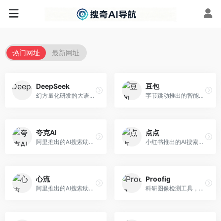
热门网址
最新网址
DeepSeek
豆包
幻方量化研发的大语言模型平台，专注于深度推理和代码生成能力。面向开发者、研究人员和技术爱好者，提供强大的逻辑推理和数学计算功能，开源生态完善，API接口友好。
字节跳动推出的智能对话助手平台，提供文本创作、知识问答、英语学习等多种AI服务。面向普通用户和内容创作者，支持多轮对话和文件解析，免费使用，响应速度快，中文理解能力强。
夸克AI
点点
阿里推出的AI搜索助手，整合搜索与AI功能。面向年轻用户，提供智能搜索、文档处理、学习辅助等服务，与夸克生态深度整合。
小红书推出的AI搜索应用，专注于生活方式内容搜索。面向小红书用户，提供生活攻略、消费决策、内容推荐等服务，生活方式内容丰富。
心流
Proofig
阿里推出的AI搜索助手，专注于智能信息获取。面向普通用户，提供智能搜索、内容整理、知识问答等服务，与阿里生态深度整合。
科研图像检测工具，专注于学术图像完整性验证。面向科研人员，提供图像检测、重复分析、报告生成等服务，学术检测专业。