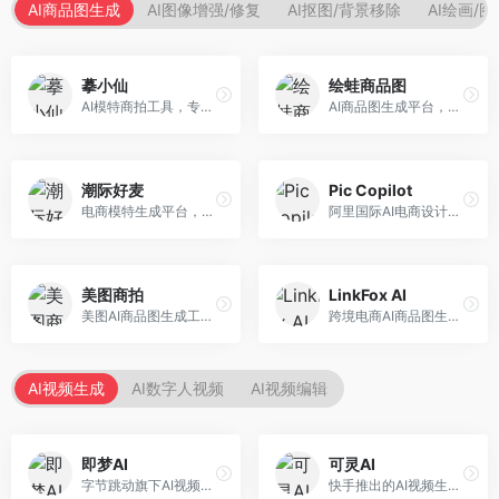
AI商品图生成
AI图像增强/修复
AI抠图/背景移除
AI绘画/
摹小仙
绘蛙商品图
AI模特商拍工具，专注于服装电商。面向服装电商卖家，提供虚拟模特试穿、商品展示图生成等服务，模特形象多样，拍摄成本低。
AI商品图生成平台，支持模特换装和场景生成。面向电商卖家，提供商品上身效果展示、场景化商品图生成等服务，电商营销效果显著。
潮际好麦
Pic Copilot
电商模特生成平台，支持AI虚拟模特创作。面向服装和配饰电商，提供模特试穿、商品展示、营销素材生成等服务，模特形象可定制。
阿里国际AI电商设计工具，专注于跨境电商。面向跨境电商卖家，提供商品图优化、营销海报生成、多语言适配等服务，海外市场适配性强。
美图商拍
LinkFox AI
美图AI商品图生成工具，整合美图生态。面向电商卖家，提供商品图美化、模特替换、场景生成等服务，移动端操作便捷。
跨境电商AI商品图生成工具。面向跨境电商卖家，支持多语言商品图生成、模特替换、场景优化等服务，适配海外电商平台需求。
AI视频生成
AI数字人视频
AI视频编辑
即梦AI
可灵AI
字节跳动旗下AI视频创作平台，支持多模态内容生成。面向内容创作者和营销人员，提供文生视频、图生视频、智能剪辑等功能，中文理解能力强，创作效率高。
快手推出的AI视频生成平台，支持文生视频和图生视频，可生成长达2分钟的高质量视频内容。面向短视频创作者和营销人员，操作简便，生成效果逼真，适合商业推广和创意表达。