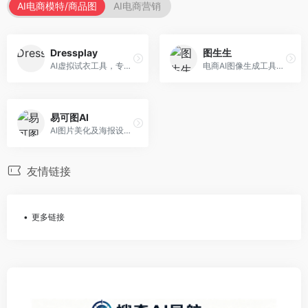
AI电商模特/商品图
AI电商营销
Dressplay
图生生
AI虚拟试衣工具，专注于服装电商体验。面向服装电商，提供虚拟试穿、尺码推荐、穿搭建议等服务，试衣体验真实。
电商AI图像生成工具，专注于商品图创作。面向电商卖家，提供商品图生成、背景替换、批量处理等服务，商品图质量高。
易可图AI
AI图片美化及海报设计平台，专注于电商视觉设计。面向电商卖家，提供图片美化、海报设计、营销素材等服务，设计效率高。
友情链接
更多链接