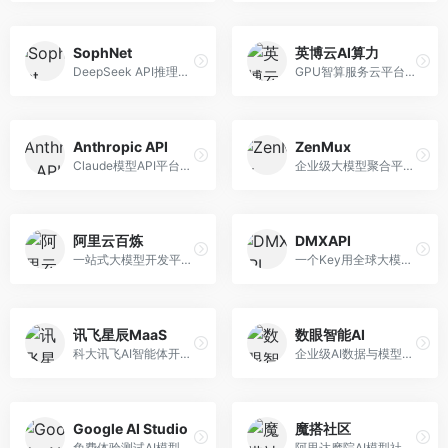
SophNet
英博云AI算力
DeepSeek API推理平台，专注于DeepSeek模型服务。面向开发者，提供DeepSeek模型API、高性能推理、低成本服务，推理效率高。
GPU智算服务云平台，专注于AI算力租赁。面向AI研究者和企业，提供GPU租赁、模型训练、推理服务等，算力资源丰富。
Anthropic API
ZenMux
Claude模型API平台，专注于安全可靠的AI服务。面向开发者，提供Claude系列模型API、安全特性、企业级服务等，API质量高。
企业级大模型聚合平台，专注于企业AI服务。面向企业用户，提供多模型管理、安全合规、成本优化等服务，企业级功能完善。
阿里云百炼
DMXAPI
一站式大模型开发平台，深度整合阿里云服务。面向企业开发者和AI团队，提供模型训练、微调、部署、应用开发等全流程服务，企业级功能完善。
一个Key用全球大模型的聚合平台。面向开发者，提供多模型统一API、简化接入、成本控制等服务，接入便捷。
讯飞星辰MaaS
数眼智能AI
科大讯飞AI智能体开发平台，专注于企业级模型服务。面向企业用户，提供模型调用、智能体创建、行业解决方案等服务，中文能力突出。
企业级AI数据与模型服务平台，专注于数据驱动AI。面向企业用户，提供数据管理、模型训练、部署服务等，数据治理能力强。
Google AI Studio
魔搭社区
免费体验测试AI模型的平台，深度整合Google生态。面向开发者和研究者，提供Gemini模型体验、API密钥管理、提示词测试等服务，免费使用。
阿里达摩院AI模型社区，专注于中文AI生态。面向中文开发者，提供开源模型、数据集、开发工具等资源，中文模型丰富。