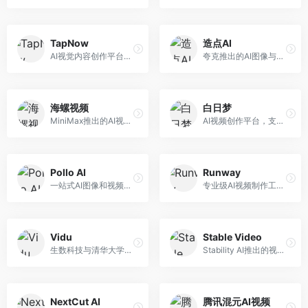
TapNow
造点AI
AI视觉内容创作平台，整合图像与视频生成能力。面向内容创作者，提供文生图、文生视频、智能编辑等服务，创作工具丰富，一站式体验便捷。
夸克推出的AI图像与视频创作平台。面向普通用户和内容创作者，提供文生图、文生视频等功能，操作简便，与夸克生态深度整合。
海螺视频
白日梦
MiniMax推出的AI视频生成工具，支持高质量视频创作。面向内容创作者，提供文生视频、视频编辑等功能，生成速度快，视频效果自然流畅。
AI视频创作平台，支持生成长达50分钟的长视频内容。面向长视频创作者和内容生产者，支持故事视频生成、视频编辑等功能，适合叙事性内容创作。
Pollo AI
Runway
一站式AI图像和视频创作平台，整合多种生成工具。面向内容创作者，提供文生图、文生视频、视频编辑等服务，创作工具全面，一站式体验便捷。
专业级AI视频制作工具，支持视频生成与编辑。面向影视制作人和创意工作者，提供文生视频、视频编辑、绿幕抠像等专业功能，视频处理能力强，适合专业创作场景。
Vidu
Stable Video
生数科技与清华大学联合研发的AI视频生成大模型。面向视频创作者和内容生产者，支持文生视频、图生视频，视频质量高，物理运动理解准确，国产视频生成领先工具。
Stability AI推出的视频生成模型，开源可部署。面向开发者和专业创作者，支持视频生成、视频编辑等功能，开源生态完善，定制化程度高。
NextCut AI
腾讯混元AI视频