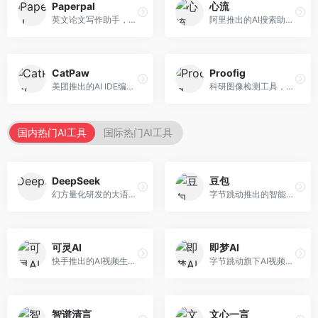
Paperpal
心流
英文论文写作助手，专注于学术英语润色。面向需要发表国际期刊的研究者，提供语法检查、学术表达优化、格式规范等服务，英语表达地道专业。
阿里推出的AI搜索助手，专注于智能信息获取。面向普通用户，提供智能搜索、内容整理、知识问答等服务，与阿里生态深度整合。
CatPaw
Proofig
美团推出的AI IDE编程工具，专注于本地开发生态。面向开发者，提供智能代码补全、代码生成、项目管理等服务，本地开发体验好。
科研图像检测工具，专注于学术图像完整性验证。面向科研人员，提供图像检测、重复分析、报告生成等服务，学术检测专业。
国内热门AI工具
国际热门AI工具
DeepSeek
豆包
幻方量化研发的大语言模型平台，专注于深度推理和代码生成能力。面向开发者、研究人员和技术爱好者，提供强大的逻辑推理和数学计算功能，开源生态完善，API接口友好。
字节跳动推出的智能对话助手平台，提供文本创作、知识问答、英语学习等多种AI服务。面向普通用户和内容创作者，支持多轮对话和文件解析，免费使用，响应速度快，中文理解能力强。
可灵AI
即梦AI
快手推出的AI视频生成平台，支持文生视频和图生视频，可生成长达2分钟的高质量视频内容。面向短视频创作者和营销人员，操作简便，生成效果逼真，适合商业推广和创意表达。
字节跳动旗下AI视频创作平台，支持多模态内容生成。面向内容创作者和营销人员，提供文生视频、图生视频、智能剪辑等功能，中文理解能力强，创作效率高。
智谱清言
文心一言