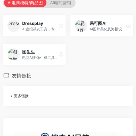
AI电商模特/商品图
AI电商营销
Dressplay
易可图AI
AI虚拟试衣工具，专注于服装电商体验。面向服装电商，提供虚拟试穿、尺码推荐、穿搭建议等服务，试衣体验真实。
AI图片美化及海报设计平台，专注于电商视觉设计。面向电商卖家，提供图片美化、海报设计、营销素材等服务，设计效率高。
图生生
电商AI图像生成工具，专注于商品图创作。面向电商卖家，提供商品图生成、背景替换、批量处理等服务，商品图质量高。
友情链接
更多链接