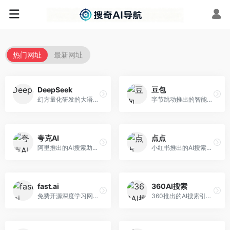
热门网址
最新网址
DeepSeek
豆包
幻方量化研发的大语言模型平台，专注于深度推理和代码生成能力。面向开发者、研究人员和技术爱好者，提供强大的逻辑推理和数学计算功能，开源生态完善，API接口友好。
字节跳动推出的智能对话助手平台，提供文本创作、知识问答、英语学习等多种AI服务。面向普通用户和内容创作者，支持多轮对话和文件解析，免费使用，响应速度快，中文理解能力强。
夸克AI
点点
阿里推出的AI搜索助手，整合搜索与AI功能。面向年轻用户，提供智能搜索、文档处理、学习辅助等服务，与夸克生态深度整合。
小红书推出的AI搜索应用，专注于生活方式内容搜索。面向小红书用户，提供生活攻略、消费决策、内容推荐等服务，生活方式内容丰富。
fast.ai
360AI搜索
免费开源深度学习网站，专注于实用AI教学。面向开发者，提供免费深度学习课程、实战项目、代码库等资源，学习门槛低。
360推出的AI搜索引擎，专注于安全智能搜索。面向普通用户，提供智能问答、网页搜索、内容整理等服务，安全防护能力强。