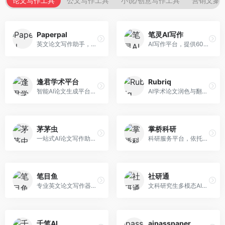
论文写作工具
公文写作工具
小说/创意写作工具
营销文案
Paperpal
笔灵AI写作
英文论文写作助手，专注于学术英语润色。面向需要发表国际期刊的研究者，提供语法检查、学术表达优化、格式规范等服务，英语表达地道专业。
AI写作平台，提供600+写作模板。面向学生、职场人士和内容创作者，支持论文、公文、营销文案等多种文体，模板丰富，一键生成，写作效率大幅提升。
逢君学术平台
Rubriq
智能AI论文生成平台，支持查重检测。面向高校学生和研究人员，提供论文选题、内容生成、查重修改等一站式服务，学术写作流程完整。
AI学术论文润色与翻译平台。面向国际期刊投稿者，提供论文润色、翻译、格式调整等服务，支持多语言，学术表达专业规范。
茅茅虫
掌桥科研
一站式AI论文写作助手，覆盖学术写作全场景。面向高校学生和科研人员，提供开题报告、文献综述、论文正文等写作服务，支持多学科多类型论文，操作简便。
科研服务平台，依托3亿+真实文献数据库。面向学术研究者和学生，提供文献检索、论文写作、科研数据分析等服务，文献资源丰富，学术支持专业。
笔目鱼
社研通
专业英文论文写作器，支持学术论文全流程。面向留学生和国际期刊投稿者，提供英文论文撰写、润色、格式调整等服务，学术英语表达规范。
文科研究生多模态AI学术写作平台。面向文科研究生和社科研究者，提供文献综述、理论分析、定性研究辅助等服务，文科研究方法论支持完善。
千笔AI
aipasspaper