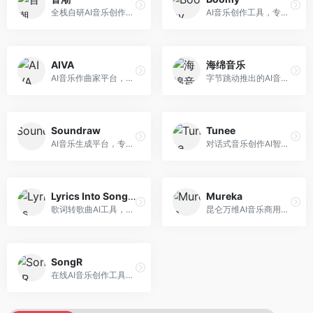
全栈自研AI音乐创作平台，支持从创作到发布的完整流程。面向独立音乐人和音乐工作室，提供作词作曲、编曲混音、音乐发布等服务，创作工具专业。
AI音乐创作工具，专注于快速音乐生成与发布。面向音乐爱好者和业余创作者，支持一键生成原创音乐，可直接发布到音乐平台，创作门槛低。
AIVA
海绵音乐
AI音乐作曲家平台，专注于古典和影视配乐创作。面向影视制作人和游戏开发者，提供原创音乐生成、配乐定制等服务，音乐风格专业，适合影视游戏配乐。
字节跳动推出的AI音乐创作平台，支持多风格音乐生成。面向内容创作者和音乐爱好者，提供歌词创作、旋律生成、编曲制作等服务，创作效率高，适合短视频配乐。
Soundraw
Tunee
AI音乐生成平台，专注于免版税音乐创作。面向视频创作者和内容制作者，提供背景音乐生成、音乐定制等服务，音乐版权清晰，适合视频配乐场景。
对话式音乐创作AI智能体，支持自然语言交互创作。面向音乐爱好者，通过对话方式完成音乐创作，交互体验友好，创作过程直观。
Lyrics Into Song AI
Mureka
歌词转歌曲AI工具，支持将歌词转化为完整歌曲。面向歌词创作者和音乐爱好者，提供歌词谱曲、编曲制作等服务，歌词音乐化效率高。
昆仑万维AI音乐商用创作平台，专注于商业音乐授权。面向企业和商业用户，提供版权音乐生成、商用授权等服务，音乐版权清晰，商业应用安全。
SongR
在线AI音乐创作工具，支持歌词与旋律一体化生成。面向内容创作者和音乐爱好者，提供歌词创作、旋律生成、音乐制作等服务，操作简便，创作速度快。