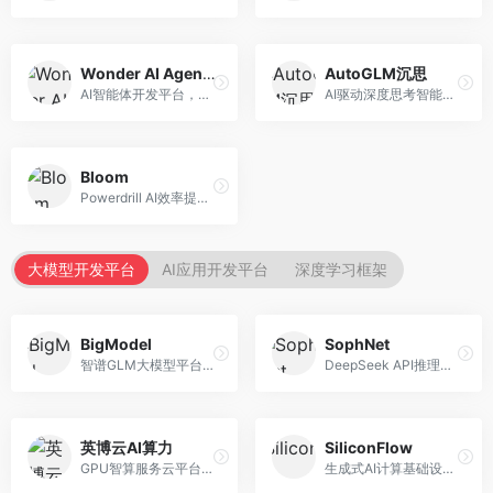
Wonder AI Agents
AutoGLM沉思
AI智能体开发平台，专注于低代码智能体创建。面向开发者，提供可视化开发、模板库、部署服务等功能，开发门槛低。
AI驱动深度思考智能体，专注于复杂推理任务。面向高级用户，提供深度分析、逻辑推理、决策支持等服务，推理能力强。
Bloom
Powerdrill AI效率提升平台，专注于企业智能化。面向企业用户，提供智能体创建、流程自动化、数据分析等服务，企业效率提升显著。
大模型开发平台
AI应用开发平台
深度学习框架
BigModel
SophNet
智谱GLM大模型平台，提供API调用与模型服务。面向开发者和企业用户，提供GLM系列模型API、微调服务、应用开发工具等，开源生态完善。
DeepSeek API推理平台，专注于DeepSeek模型服务。面向开发者，提供DeepSeek模型API、高性能推理、低成本服务，推理效率高。
英博云AI算力
SiliconFlow
GPU智算服务云平台，专注于AI算力租赁。面向AI研究者和企业，提供GPU租赁、模型训练、推理服务等，算力资源丰富。
生成式AI计算基础设施平台，专注于模型推理服务。面向开发者和企业，提供多模型API、高性能推理、成本优化等服务，推理性价比高。