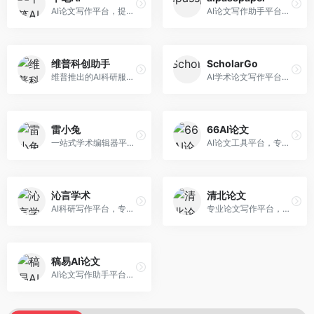
AI论文写作平台，提供无限改稿服务。面向高校学生和学术研究者，支持论文选题、大纲生成、内容撰写、查重修改等全流程服务，改稿次数不限，服务质量有保障。
AI论文写作助手平台，提供智能化的学术写作支持。面向大学生和研究人员，支持多种学科论文生成，提供参考文献管理和格式规范服务，写作效率高。
维普科创助手
ScholarGo
维普推出的AI科研服务平台，整合学术资源与智能写作。面向科研人员和高校师生，提供文献检索、论文写作、查重检测等一站式服务，学术资源权威可靠。
AI学术论文写作平台，专注于理工科领域的逻辑构建。面向理工科研究生和科研工作者，提供公式编辑、数据分析、论文结构优化等服务，理工科写作逻辑严谨。
雷小兔
66AI论文
一站式学术编辑器平台，覆盖论文写作全流程。面向高校学生和科研人员，提供选题分析、文献检索、论文生成、查重降重等服务，操作流程清晰，学术写作效率显著提升。
AI论文工具平台，专注于高质量低查重论文生成。面向大学生和研究生，提供论文写作、降重修改等服务，生成内容原创度高，查重率低。
沁言学术
清北论文
AI科研写作平台，专注于学术研究辅助。面向研究生和科研工作者，提供文献分析、研究方法指导、论文撰写等服务，学术资源丰富，研究支持全面。
专业论文写作平台，依托高校学术资源。面向本科生和研究生，提供论文指导、写作辅助、查重检测等服务，学术规范性强，适合追求高质量论文的用户。
稿易AI论文
AI论文写作助手平台，提供智能化学术写作支持。面向高校学生，支持多种论文类型生成，提供参考文献管理和格式规范服务，操作流程简单。