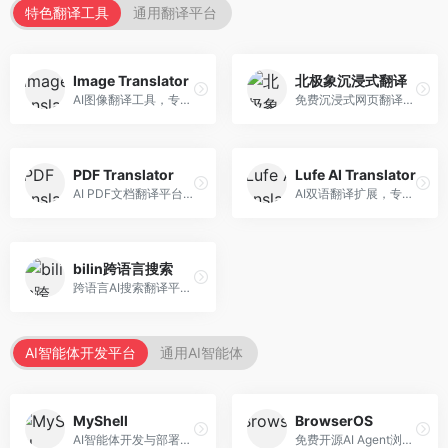
特色翻译工具
通用翻译平台
Image Translator
北极象沉浸式翻译
AI图像翻译工具，专注于图片文字翻译。面向设计师和电商从业者，提供图片文字识别、翻译、替换等服务，图像翻译效果好。
免费沉浸式网页翻译工具，专注于阅读体验。面向普通用户，提供网页双语翻译、文档翻译等服务，免费使用，翻译质量高。
PDF Translator
Lufe AI Translator
AI PDF文档翻译平台，专注于文档本地化。面向商务人士，提供PDF翻译、格式保留、批量处理等服务，文档翻译专业。
AI双语翻译扩展，专注于浏览器翻译场景。面向外语内容阅读者，提供网页双语翻译、划词翻译等服务，浏览器集成便捷。
bilin跨语言搜索
跨语言AI搜索翻译平台，专注于信息获取。面向研究者和内容创作者，提供跨语言搜索、内容翻译、信息整合等服务，跨语言检索能力强。
AI智能体开发平台
通用AI智能体
MyShell
BrowserOS
AI智能体开发与部署平台，专注于语音交互智能体。面向开发者，提供语音智能体创建、部署服务、社区分享等功能，语音交互能力强。
免费开源AI Agent浏览器，专注于浏览器自动化。面向开发者，提供浏览器控制、任务自动化、API接口等服务，开源免费。