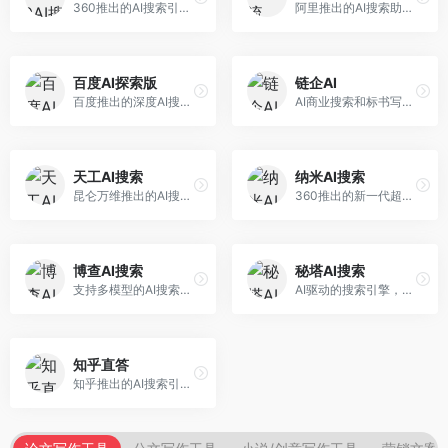
360推出的AI搜索引擎，专注于安全智能搜索。面向普通用户，提供智能问答、网页搜索、内容整理等服务，安全防护能力强。
阿里推出的AI搜索助手，专注于智能信息获取。面向普通用户，提供智能搜索、内容整理、知识问答等服务，与阿里生态深度整合。
百度AI探索版
链企AI
百度推出的深度AI搜索引擎，整合百度知识图谱。面向中文用户，提供智能问答、知识探索、内容生成等服务，知识覆盖面广。
AI商业搜索和标书写作工具，专注于企业服务场景。面向企业用户，提供商业信息搜索、标书生成、企业分析等服务，商业信息专业。
天工AI搜索
纳米AI搜索
昆仑万维推出的AI搜索引擎，整合大模型与搜索能力。面向普通用户，提供智能问答、深度搜索、内容整理等服务，中文搜索体验好。
360推出的新一代超级AI搜索，深度整合360搜索资源。面向普通用户，提供智能问答、多模态搜索、内容生成等服务，安全可靠。
博查AI搜索
秘塔AI搜索
支持多模型的AI搜索引擎，整合多种大模型能力。面向AI爱好者，提供多模型搜索、答案对比、深度分析等服务，模型选择灵活。
AI驱动的搜索引擎，专注于无广告直达结果。面向研究者和信息获取需求者，提供深度搜索、来源标注、答案整理等服务，搜索结果干净准确，信息可信度高。
知乎直答
知乎推出的AI搜索引擎，专注于知识问答场景。面向知识获取者，提供知乎内容搜索、智能问答、知识整理等服务，专业知识丰富。