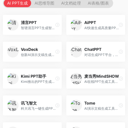
AI PPT生成
AI思维导图
AI文档处理
AI表格/图表
清言PPT
AiPPT
智谱清言PPT生成智能体，基于GLM大模型。面向智谱用户，支持对话生成PPT、内容优化等服务，与智谱生态深度整合。
AI快速生成高质量PPT平台，支持主题定制。面向职场人士和学生，提供一键生成、模板选择、内容优化等服务，PPT制作速度快，设计质量高。
VoxDeck
ChatPPT
创新AI演示文稿生成工具，支持语音交互创作。面向职场人士，支持语音输入、PPT生成、内容优化等功能，语音创作体验便捷。
对话生成PPT平台，支持自然语言交互创作。面向职场人士和教育工作者，通过对话方式完成PPT制作，交互体验友好，创作过程直观。
Kimi PPT助手
麦当秀MindSHOW
Kimi推出的PPT生成智能体，整合长文本处理能力。面向职场人士和学生，支持文档解析、PPT生成、内容优化等服务，与Kimi生态深度整合。
AI在线PPT生成工具，支持思维导图转PPT。面向职场人士，提供思维导图导入、PPT生成、模板选择等服务，思维导图转PPT效率高。
讯飞智文
Tome
科大讯飞一键生成PPT和Word工具，整合语音技术。面向职场人士，支持语音输入、文档生成、格式调整等功能，办公效率显著提升。
AI演示文稿生成工具，专注于故事化演示创作。面向创业者和营销人员，提供故事叙述、视觉设计、内容生成等服务，演示文稿叙事性强。