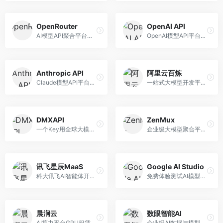
OpenRouter
OpenAI API
AI模型API聚合平台，整合多种主流大模型。面向开发者，提供统一API接口、模型对比、成本优化等服务，模型选择灵活。
OpenAI模型API平台，提供GPT系列模型服务。面向开发者，提供模型API、微调服务、Assistants API等，是AI开发领域的基础设施。
Anthropic API
阿里云百炼
Claude模型API平台，专注于安全可靠的AI服务。面向开发者，提供Claude系列模型API、安全特性、企业级服务等，API质量高。
一站式大模型开发平台，深度整合阿里云服务。面向企业开发者和AI团队，提供模型训练、微调、部署、应用开发等全流程服务，企业级功能完善。
DMXAPI
ZenMux
一个Key用全球大模型的聚合平台。面向开发者，提供多模型统一API、简化接入、成本控制等服务，接入便捷。
企业级大模型聚合平台，专注于企业AI服务。面向企业用户，提供多模型管理、安全合规、成本优化等服务，企业级功能完善。
讯飞星辰MaaS
Google AI Studio
科大讯飞AI智能体开发平台，专注于企业级模型服务。面向企业用户，提供模型调用、智能体创建、行业解决方案等服务，中文能力突出。
免费体验测试AI模型的平台，深度整合Google生态。面向开发者和研究者，提供Gemini模型体验、API密钥管理、提示词测试等服务，免费使用。
晨涧云
数眼智能AI
AI算力平台GPU租赁服务，专注于弹性算力。面向开发者和研究者，提供GPU租赁、弹性调度、成本优化等服务，算力灵活。
企业级AI数据与模型服务平台，专注于数据驱动AI。面向企业用户，提供数据管理、模型训练、部署服务等，数据治理能力强。