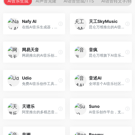
AI音乐生成
AI声音克隆
AI语音合成/TTS
AI语音转文字/转
Nafy AI
天工SkyMusic
在线AI音乐生成器，专注于快速音乐创作。面向内容创作者，支持多种风格音乐生成，操作简便，生成速度快，适合快速配乐需求。
昆仑万维推出的AI音乐创作平台，基于天工大模型。面向音乐创作者，支持歌词生成、旋律创作、音乐编曲等服务，中文音乐创作能力强。
网易天音
音疯
网易推出的AI音乐创作工具，支持作词、作曲与编曲。面向音乐爱好者和独立音乐人，提供歌词生成、旋律创作、编曲制作等服务，与网易云音乐生态深度整合。
昆仑万维旗下AI音乐创作平台，专注于音乐内容生成。面向音乐爱好者和内容创作者，提供多种风格音乐生成，操作简便，创作速度快。
Udio
音述AI
免费AI音乐创作工具，专注于高质量音乐生成。面向音乐创作者和内容制作者，支持多种音乐风格生成，音质专业，创作自由度高，适合专业音乐制作场景。
全球首个AI音乐社区平台，整合创作与分享功能。面向音乐创作者和爱好者，提供音乐创作、作品分享、社区交流等服务，社区氛围活跃。
天谱乐
Suno
阿里推出的多模态音乐生成平台，整合音频与文本理解能力。面向内容创作者，支持歌词生成、旋律创作、音乐编辑等服务，与阿里生态深度整合。
AI音乐创作平台，支持通过文字描述生成完整歌曲，包含歌词、旋律和人声。面向音乐爱好者、内容创作者和独立音乐人，操作门槛低，创作速度快，支持多种音乐风格，为音乐创作带来全新可能。
音潮
Boomy