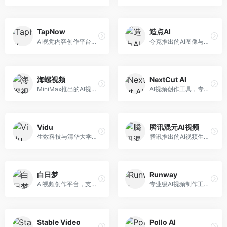
TapNow
造点AI
AI视觉内容创作平台，整合图像与视频生成能力。面向内容创作者，提供文生图、文生视频、智能编辑等服务，创作工具丰富，一站式体验便捷。
夸克推出的AI图像与视频创作平台。面向普通用户和内容创作者，提供文生图、文生视频等功能，操作简便，与夸克生态深度整合。
海螺视频
NextCut AI
MiniMax推出的AI视频生成工具，支持高质量视频创作。面向内容创作者，提供文生视频、视频编辑等功能，生成速度快，视频效果自然流畅。
AI视频创作工具，专注于智能剪辑和视频生成。面向视频创作者，提供智能剪辑、视频生成、特效添加等功能，剪辑效率高，适合快节奏内容生产。
Vidu
腾讯混元AI视频
生数科技与清华大学联合研发的AI视频生成大模型。面向视频创作者和内容生产者，支持文生视频、图生视频，视频质量高，物理运动理解准确，国产视频生成领先工具。
腾讯推出的AI视频生成工具，基于混元大模型。面向腾讯生态用户和内容创作者，支持文生视频、视频编辑等功能，与腾讯产品生态深度整合。
白日梦
Runway
AI视频创作平台，支持生成长达50分钟的长视频内容。面向长视频创作者和内容生产者，支持故事视频生成、视频编辑等功能，适合叙事性内容创作。
专业级AI视频制作工具，支持视频生成与编辑。面向影视制作人和创意工作者，提供文生视频、视频编辑、绿幕抠像等专业功能，视频处理能力强，适合专业创作场景。
Stable Video
Pollo AI