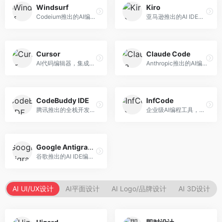
Windsurf
Kiro
Codeium推出的AI编程工具，专注于代码智能辅助。面向开发者，提供代码补全、代码生成、代码解释等服务，多语言支持完善。
亚马逊推出的AI IDE，深度整合AWS云服务。面向AWS开发者，提供代码生成、云服务集成、部署自动化等服务，与AWS生态无缝衔接。
Cursor
Claude Code
AI代码编辑器，集成GPT-4模型，专注于智能编程辅助。面向开发者，提供代码生成、代码解释、错误修复等服务，编程体验流畅，开发效率高。
Anthropic推出的AI编程工具，基于Claude模型。面向开发者，提供代码生成、代码审查、调试辅助等服务，代码质量高，推理能力强。
CodeBuddy IDE
InfCode
腾讯推出的全栈开发AI IDE，整合腾讯云服务。面向开发者，提供代码生成、调试辅助、部署服务等功能，与腾讯云生态深度整合。
企业级AI编程工具，专注于团队协作开发。面向企业开发团队，提供代码生成、代码审查、团队协作等服务，企业级功能完善。
Google Antigravity
谷歌推出的AI IDE编程智能体，整合Google Cloud服务。面向谷歌生态开发者，提供智能编程辅助、云服务集成等功能。
AI UI/UX设计
AI平面设计
AI Logo/品牌设计
AI 3D设计