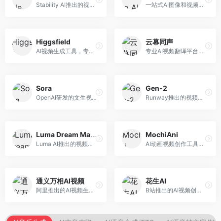
Stability AI推出的视频生成模型，开源可部署。面向开发者和专业创作者，支持视频生成、视频编辑等功能，开源生态完善，定制化程度高。
一站式AI图像和视频创作平台，整合多种生成工具。面向内容创作者，提供文生图、文生视频、视频编辑等服务，创作工具全面，一站式体验便捷。
Higgsfield
云幕同声
AI视频生成工具，专注于高质量视频内容创作。面向视频创作者和营销人员，支持文生视频、视频编辑等功能，视频效果逼真，适合商业应用。
专业AI视频翻译平台，支持视频多语言配音和字幕生成。面向跨境电商和内容出海从业者，提供视频翻译、配音、字幕生成等服务，多语言支持完善。
Sora
Gen-2
OpenAI研发的文生视频大模型，可根据文字描述生成长达60秒的高清视频。面向影视创作者、广告从业者和内容生产者，视频连贯性强，物理世界理解准确，代表了AI视频生成的最高水平。
Runway推出的视频生成模型，专注于文生视频和视频风格转换。面向影视制作人和创意工作者，支持文本到视频、图像到视频等多种生成模式，视频质量专业级。
Luma Dream Machine
MochiAni
Luma AI推出的视频生成工具，专注于高质量视频创作。面向影视创作者和内容生产者，支持文生视频、图生视频，视频质量高，物理运动流畅自然。
AI动画视频创作工具，专注于动画内容生成。面向动画创作者和二次元内容生产者，支持动画风格视频生成，动画效果流畅，适合动漫内容创作。
通义万相AI视频
花生AI
阿里推出的AI视频生成服务，整合图像与视频创作能力。面向电商和营销从业者，支持商品视频生成、营销视频制作等服务，商业应用场景丰富。
B站推出的AI视频创作工具，专注于短视频内容生成。面向B站创作者，支持视频生成、视频编辑等功能，与B站平台深度整合，创作效率高。