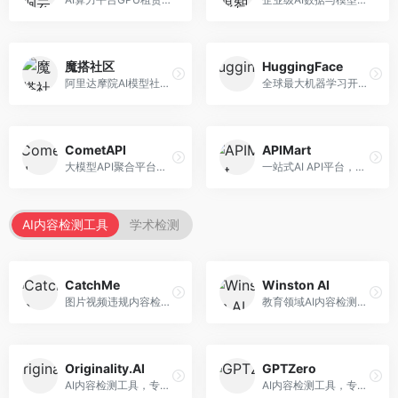
魔搭社区
HuggingFace
阿里达摩院AI模型社区，专注于中文AI生态。面向中文开发者，提供开源模型、数据集、开发工具等资源，中文模型丰富。
全球最大机器学习开源社区，整合模型库与开发工具。面向AI研究者和开发者，提供开源模型、数据集、开发工具等资源，开源生态最完善。
CometAPI
APIMart
大模型API聚合平台，整合多种AI模型服务。面向开发者，提供统一接口、模型切换、监控分析等服务，API管理便捷。
一站式AI API平台，整合多种AI服务。面向开发者，提供模型API、图像处理、语音识别等服务，API种类丰富。
AI内容检测工具
学术检测
CatchMe
Winston AI
图片视频违规内容检测平台，专注于视觉内容安全。面向内容平台，提供图片审核、视频审核、直播监控等服务，视觉检测专业。
教育领域AI内容检测平台，专注于学术诚信。面向教育机构，提供AI内容检测、抄袭检测、报告生成等服务，教育适配性强。
Originality.AI
GPTZero
AI内容检测工具，专注于内容原创性验证。面向内容创作者和出版商，提供AI检测、抄袭检测、批量分析等服务，检测精度高。
AI内容检测工具，专注于AI生成文本识别。面向教育工作者和出版商，提供文本检测、批量分析、API接口等服务，检测准确率高。