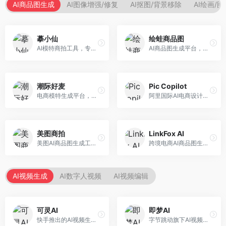
AI商品图生成
AI图像增强/修复
AI抠图/背景移除
AI绘画/
摹小仙
绘蛙商品图
AI模特商拍工具，专注于服装电商。面向服装电商卖家，提供虚拟模特试穿、商品展示图生成等服务，模特形象多样，拍摄成本低。
AI商品图生成平台，支持模特换装和场景生成。面向电商卖家，提供商品上身效果展示、场景化商品图生成等服务，电商营销效果显著。
潮际好麦
Pic Copilot
电商模特生成平台，支持AI虚拟模特创作。面向服装和配饰电商，提供模特试穿、商品展示、营销素材生成等服务，模特形象可定制。
阿里国际AI电商设计工具，专注于跨境电商。面向跨境电商卖家，提供商品图优化、营销海报生成、多语言适配等服务，海外市场适配性强。
美图商拍
LinkFox AI
美图AI商品图生成工具，整合美图生态。面向电商卖家，提供商品图美化、模特替换、场景生成等服务，移动端操作便捷。
跨境电商AI商品图生成工具。面向跨境电商卖家，支持多语言商品图生成、模特替换、场景优化等服务，适配海外电商平台需求。
AI视频生成
AI数字人视频
AI视频编辑
可灵AI
即梦AI
快手推出的AI视频生成平台，支持文生视频和图生视频，可生成长达2分钟的高质量视频内容。面向短视频创作者和营销人员，操作简便，生成效果逼真，适合商业推广和创意表达。
字节跳动旗下AI视频创作平台，支持多模态内容生成。面向内容创作者和营销人员，提供文生视频、图生视频、智能剪辑等功能，中文理解能力强，创作效率高。