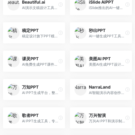
Beautiful.ai
iSlide AIPPT
AI演示文稿设计工具，专注于自动化设计排版。面向职场人士，提供智能排版、模板选择、设计优化等服务，设计美观度高。
iSlide推出的AI一键设计精美PPT工具。面向PPT设计用户，提供模板库、内容生成、设计优化等服务，与iSlide插件深度整合。
稿定PPT
秒出PPT
稿定设计旗下PPT模板资源库，整合AI生成功能。面向设计师和职场人士，提供海量PPT模板、AI内容生成等服务，模板质量高。
AI一键生成PPT工具，专注于快速演示文稿制作。面向职场人士，支持主题输入、内容生成、模板套用等功能，PPT生成速度快，适合紧急制作场景。
课灵PPT
美图AI PPT
AI免费生成PPT课件平台，专注于教育场景。面向教师和教育工作者，提供课件生成、教学设计、模板选择等服务，教育适配性强。
美图AI生成PPT设计工具，整合图像处理能力。面向设计师和职场人士，提供PPT生成、图片美化、设计优化等服务，视觉设计美观。
万知PPT
NarraLand
AI PPT生成平台，整合知识库与创作功能。面向职场人士，支持内容检索、PPT生成、设计优化等服务，知识整合能力强。
AI智能演示内容创作平台，专注于叙事演示。面向内容创作者，提供故事创作、演示生成、动画设计等服务，演示内容生动有趣。
歌者PPT
万兴智演
AI PPT生成工具，专注于演示文稿智能创作。面向职场人士，支持主题输入、内容生成、设计美化等功能，PPT制作效率高。
万兴AI PPT和演示制作软件，整合视频演示功能。面向职场人士和教育工作者，提供PPT生成、演示录制、视频制作等服务，演示功能完善。