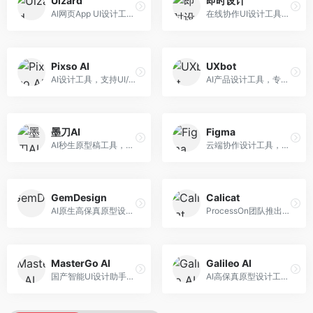
Uizard
即时设计
AI网页App UI设计工具，专注于快速界面生成。面向产品经理和设计师，提供线框图转UI、界面生成、设计优化等服务，设计速度快。
在线协作UI设计工具，整合AI设计功能。面向设计师和产品团队，提供界面设计、原型制作、设计资源库等服务，国产协作设计平台。
Pixso AI
UXbot
AI设计工具，支持UI/UX设计全流程。面向设计师和产品团队，提供界面生成、设计优化、协作评审等服务，国产替代方案，团队协作便捷。
AI产品设计工具，专注于用户体验优化。面向UX设计师，提供用户研究、设计建议、可用性测试等服务，UX设计支持完善。
墨刀AI
Figma
AI秒生原型稿工具，专注于快速原型设计。面向产品经理和设计师，提供原型生成、交互设计、团队协作等服务，原型制作效率高。
云端协作设计工具，整合AI设计辅助功能。面向UI/UX设计师和产品团队，提供界面设计、原型制作、团队协作等服务，协作功能强大，是UI设计领域的标杆产品。
GemDesign
Calicat
AI原生高保真原型设计工具，专注于智能设计生成。面向设计师，提供界面生成、设计优化、原型制作等服务，设计自动化程度高。
ProcessOn团队推出的产设研协作平台，整合设计与协作功能。面向产品团队，提供设计协作、文档管理、团队沟通等服务，产研协作便捷。
MasterGo AI
Galileo AI
国产智能UI设计助手，专注于界面设计自动化。面向UI设计师，提供界面生成、组件设计、设计系统构建等服务，中文用户适配性好。
AI高保真原型设计工具，专注于UI界面生成。面向设计师和产品团队，提供界面生成、交互设计、设计优化等服务，界面质量高。