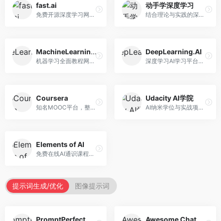
fast.ai
动手学深度学习
免费开源深度学习网站，专注于实用AI教学。面向开发者，提供免费深度学习课程、实战项目、代码库等资源，学习门槛低。
结合理论与实践的深度学习教材，专注于代码驱动学习。面向学生和开发者，提供深度学习理论、代码实现、练习题等资源，学习体验好。
MachineLearningMastery
DeepLearning.AI
机器学习全面教程网站，专注于实用技能教学。面向开发者，提供机器学习算法、Python实现、项目实战等教程，实用性强。
深度学习AI学习平台，由吴恩达创立。面向AI学习者，提供深度学习专项课程、AI新闻、技术社区等资源，课程质量权威。
Coursera
Udacity AI学院
知名MOOC平台，整合全球顶尖大学课程资源。面向学习者，提供AI、机器学习、深度学习等课程，证书认可度高，课程质量专业。
AI纳米学位与实战项目平台，专注于职业导向学习。面向AI从业者，提供机器学习、深度学习、计算机视觉等纳米学位，项目实战性强。
Elements of AI
免费在线AI通识课程，专注于AI基础知识普及。面向普通大众，提供AI概念、原理、应用等入门知识，语言通俗易懂。
提示词生成/优化
图像提示词
PromptPerfect
Awesome ChatGPT Prompts