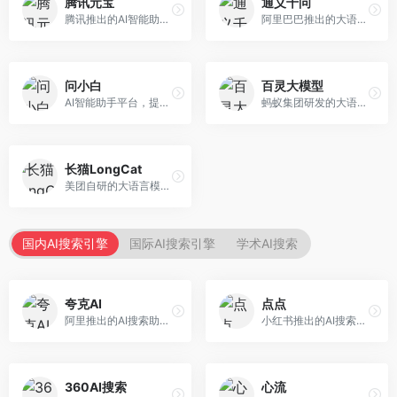
腾讯元宝
通义千问
腾讯推出的AI智能助手，整合微信生态和腾讯云服务。面向普通用户和企业客户，支持文档解析、图像理解、联网搜索等功能，与腾讯产品无缝衔接，办公协作便捷。
阿里巴巴推出的大语言模型平台，提供对话问答、文档处理、图像理解、代码编写等全方位AI服务。面向企业用户和个人开发者，集成阿里云生态，支持多模态交互，企业级安全保障。
问小白
百灵大模型
AI智能助手平台，提供知识问答、文本创作、文档处理等服务。面向普通用户和职场人士，操作简便，响应速度快，支持多场景应用。
蚂蚁集团研发的大语言模型平台，专注于金融科技和企业服务。面向金融机构和企业客户，提供智能客服、风险分析、文档处理等服务，金融场景理解深入。
长猫LongCat
美团自研的大语言模型对话平台，专注于本地生活服务场景。面向美团生态用户，提供智能推荐、服务问答等功能，本地生活知识覆盖全面。
国内AI搜索引擎
国际AI搜索引擎
学术AI搜索
夸克AI
点点
阿里推出的AI搜索助手，整合搜索与AI功能。面向年轻用户，提供智能搜索、文档处理、学习辅助等服务，与夸克生态深度整合。
小红书推出的AI搜索应用，专注于生活方式内容搜索。面向小红书用户，提供生活攻略、消费决策、内容推荐等服务，生活方式内容丰富。
360AI搜索
心流