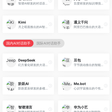
智谱AI研发的对话语言模型，支持中英双语交互。面向中文用户和开发者，提供知识问答、代码编写、文档解读等服务，开源生态完善，学术研究背景深厚。
百度研发的知识增强大语言模型，深度融合百度知识图谱和搜索能力。面向中文用户，提供知识问答、文本创作、逻辑推理等服务，中文语境理解准确，知识覆盖面广。
Kimi
通义千问
月之暗面推出的AI智能助手，核心优势在于超长文本处理能力，支持20万字以上文档分析。面向学术研究者、职场人士和内容创作者，提供文档解读、PPT生成、联网搜索等综合服务。
阿里巴巴推出的大语言模型平台，提供对话问答、文档处理、图像理解、代码编写等全方位AI服务。面向企业用户和个人开发者，集成阿里云生态，支持多模态交互，企业级安全保障。
国内AI对话助手
国际AI对话助手
DeepSeek
豆包
幻方量化研发的大语言模型平台，专注于深度推理和代码生成能力。面向开发者、研究人员和技术爱好者，提供强大的逻辑推理和数学计算功能，开源生态完善，API接口友好。
字节跳动推出的智能对话助手平台，提供文本创作、知识问答、英语学习等多种AI服务。面向普通用户和内容创作者，支持多轮对话和文件解析，免费使用，响应速度快，中文理解能力强。
阶跃AI
Me.bot
阶跃星辰研发的多模态大模型平台，支持文本、图像、视频的综合理解与生成。面向创作者和企业客户，提供内容创作、智能分析等服务，多模态能力突出。
心识宇宙推出的个性化AI伴侣，专注于情感交互和个人助理服务。面向个人用户，支持日程管理、情感陪伴、知识问答等功能，交互体验人性化。
智谱清言
华为小艺
智谱AI研发的对话语言模型，支持中英双语交互。面向中文用户和开发者，提供知识问答、代码编写、文档解读等服务，开源生态完善，学术研究背景深厚。
华为推出的AI智能助手网页端，深度整合鸿蒙生态和华为云服务。面向华为设备用户，支持语音交互、智能问答、设备控制等功能，与华为硬件生态无缝衔接。