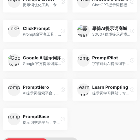
提示词优化工具，专注于提示词质量提升。面向AI用户，提供提示词优化、效果测试、版本对比等服务，提示词优化专业。
ChatGPT提示词模板库，专注于实用提示词收集。面向ChatGPT用户，提供提示词模板、使用场景、效果展示等资源，模板实用性强。
ClickPrompt
幂简AI提示词商城
Prompt编写者工具，专注于提示词创作辅助。面向提示词创作者，提供提示词编辑、测试、分享等服务，创作工具完善。
3000+优质提示词模板平台，专注于中文提示词。面向中文AI用户，提供提示词模板、分类检索、一键使用等服务，中文提示词丰富。
Google AI提示词库
PromptPilot
Google官方提示词库，专注于Gemini模型优化。面向开发者，提供官方提示词指南、最佳实践、示例代码等资源，权威性强。
字节跳动AI提示词平台，专注于提示词优化与管理。面向AI用户，提供提示词优化、效果测试、团队协作等服务，企业级功能完善。
PromptHero
Learn Prompting
AI提示词搜索平台，整合多种AI工具提示词资源。面向AI创作者，提供提示词搜索、模板库、社区分享等服务，提示词资源丰富。
提示词学习网站，专注于提示词工程教育。面向AI学习者，提供提示词教程、最佳实践、案例研究等资源，教学内容系统。
PromptBase
提示词交易平台，专注于高质量提示词买卖。面向AI创作者，提供提示词交易、模板购买、创作者收益等服务，提示词质量高。