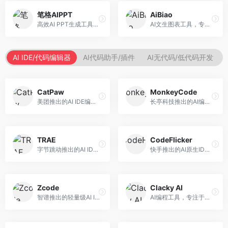
笔格AIPPT
AiBiao
高效AI PPT生成工具，专注于演示文稿智能创作。面向职场人士，支持主题输入、内容生成、设计美化等功能，PPT制作效率高。
AI文生图表工具，专注于数据可视化展示。面向数据分析师和职场人士，提供图表生成、数据可视化、PPT嵌入等服务，数据展示专业。
AI IDE/代码编辑器
AI代码助手/插件
AI无代码/低代码开发
CatPaw
MonkeyCode
美团推出的AI IDE编程工具，专注于本地开发生态。面向开发者，提供智能代码补全、代码生成、项目管理等服务，本地开发体验好。
长亭科技推出的AI编程助手，专注于安全开发。面向开发者，提供代码生成、安全检测、漏洞修复等服务，安全开发能力强。
TRAE
CodeFlicker
字节跳动推出的AI IDE编程工具，深度集成大模型能力。面向开发者，提供智能代码补全、代码解释、重构优化等服务，编程效率显著提升。
快手推出的AI原生IDE，专注于短视频相关开发。面向快手生态开发者，提供代码生成、调试辅助等服务，与快手开发生态深度整合。
Zcode
Clacky AI
智谱推出的轻量级AI IDE，基于GLM模型。面向开发者，提供智能代码补全、代码生成、错误检测等服务，中文编程支持好。
AI编程工具，专注于代码智能生成与优化。面向开发者，提供代码生成、代码重构、错误修复等服务，编程效率高。