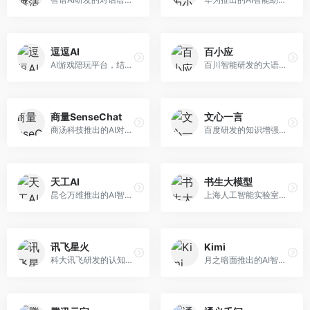
逗逗AI
百小应
AI游戏陪玩平台，结合游戏理解和自然语言交互技术。面向游戏玩家，提供游戏攻略、陪玩互动、社交聊天等服务，游戏知识丰富，互动体验有趣。
百川智能研发的大语言模型助手，专注于中文理解和生成。面向中文用户，提供知识问答、文本创作、代码辅助等服务，模型参数规模大，中文表达流畅自然。
商量SenseChat
文心一言
商汤科技推出的AI对话平台，结合计算机视觉和自然语言处理技术。面向企业用户和开发者，支持多模态交互，视觉理解能力强，适合智能客服和内容创作场景。
百度研发的知识增强大语言模型，深度融合百度知识图谱和搜索能力。面向中文用户，提供知识问答、文本创作、逻辑推理等服务，中文语境理解准确，知识覆盖面广。
天工AI
书生大模型
昆仑万维推出的AI智能助手，集成搜索、对话、创作等多种能力。面向普通用户和内容创作者，支持联网搜索、文本生成、图像理解等功能，响应速度快，免费使用。
上海人工智能实验室研发的开源大模型系列，支持多尺度和多模态。面向研究机构和开发者，开源生态完善，学术研究背景深厚，适合科研和定制开发。
讯飞星火
Kimi
科大讯飞研发的认知智能大模型，深度融合语音识别和自然语言处理技术。面向企业用户和教育领域，提供语音交互、文档处理、代码生成等服务，中文语音识别准确率高。
月之暗面推出的AI智能助手，核心优势在于超长文本处理能力，支持20万字以上文档分析。面向学术研究者、职场人士和内容创作者，提供文档解读、PPT生成、联网搜索等综合服务。