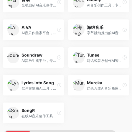
全栈自研AI音乐创作平台，支持从创作到发布的完整流程。面向独立音乐人和音乐工作室，提供作词作曲、编曲混音、音乐发布等服务，创作工具专业。
AI音乐创作工具，专注于快速音乐生成与发布。面向音乐爱好者和业余创作者，支持一键生成原创音乐，可直接发布到音乐平台，创作门槛低。
AIVA
海绵音乐
AI音乐作曲家平台，专注于古典和影视配乐创作。面向影视制作人和游戏开发者，提供原创音乐生成、配乐定制等服务，音乐风格专业，适合影视游戏配乐。
字节跳动推出的AI音乐创作平台，支持多风格音乐生成。面向内容创作者和音乐爱好者，提供歌词创作、旋律生成、编曲制作等服务，创作效率高，适合短视频配乐。
Soundraw
Tunee
AI音乐生成平台，专注于免版税音乐创作。面向视频创作者和内容制作者，提供背景音乐生成、音乐定制等服务，音乐版权清晰，适合视频配乐场景。
对话式音乐创作AI智能体，支持自然语言交互创作。面向音乐爱好者，通过对话方式完成音乐创作，交互体验友好，创作过程直观。
Lyrics Into Song AI
Mureka
歌词转歌曲AI工具，支持将歌词转化为完整歌曲。面向歌词创作者和音乐爱好者，提供歌词谱曲、编曲制作等服务，歌词音乐化效率高。
昆仑万维AI音乐商用创作平台，专注于商业音乐授权。面向企业和商业用户，提供版权音乐生成、商用授权等服务，音乐版权清晰，商业应用安全。
SongR
在线AI音乐创作工具，支持歌词与旋律一体化生成。面向内容创作者和音乐爱好者，提供歌词创作、旋律生成、音乐制作等服务，操作简便，创作速度快。