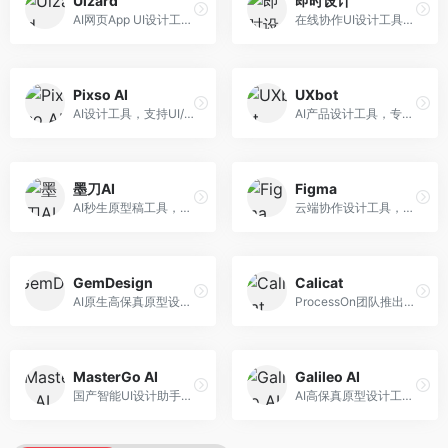
Uizard
即时设计
AI网页App UI设计工具，专注于快速界面生成。面向产品经理和设计师，提供线框图转UI、界面生成、设计优化等服务，设计速度快。
在线协作UI设计工具，整合AI设计功能。面向设计师和产品团队，提供界面设计、原型制作、设计资源库等服务，国产协作设计平台。
Pixso AI
UXbot
AI设计工具，支持UI/UX设计全流程。面向设计师和产品团队，提供界面生成、设计优化、协作评审等服务，国产替代方案，团队协作便捷。
AI产品设计工具，专注于用户体验优化。面向UX设计师，提供用户研究、设计建议、可用性测试等服务，UX设计支持完善。
墨刀AI
Figma
AI秒生原型稿工具，专注于快速原型设计。面向产品经理和设计师，提供原型生成、交互设计、团队协作等服务，原型制作效率高。
云端协作设计工具，整合AI设计辅助功能。面向UI/UX设计师和产品团队，提供界面设计、原型制作、团队协作等服务，协作功能强大，是UI设计领域的标杆产品。
GemDesign
Calicat
AI原生高保真原型设计工具，专注于智能设计生成。面向设计师，提供界面生成、设计优化、原型制作等服务，设计自动化程度高。
ProcessOn团队推出的产设研协作平台，整合设计与协作功能。面向产品团队，提供设计协作、文档管理、团队沟通等服务，产研协作便捷。
MasterGo AI
Galileo AI
国产智能UI设计助手，专注于界面设计自动化。面向UI设计师，提供界面生成、组件设计、设计系统构建等服务，中文用户适配性好。
AI高保真原型设计工具，专注于UI界面生成。面向设计师和产品团队，提供界面生成、交互设计、设计优化等服务，界面质量高。