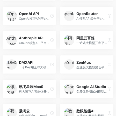
OpenAI API
OpenRouter
OpenAI模型API平台，提供GPT系列模型服务。面向开发者，提供模型API、微调服务、Assistants API等，是AI开发领域的基础设施。
AI模型API聚合平台，整合多种主流大模型。面向开发者，提供统一API接口、模型对比、成本优化等服务，模型选择灵活。
Anthropic API
阿里云百炼
Claude模型API平台，专注于安全可靠的AI服务。面向开发者，提供Claude系列模型API、安全特性、企业级服务等，API质量高。
一站式大模型开发平台，深度整合阿里云服务。面向企业开发者和AI团队，提供模型训练、微调、部署、应用开发等全流程服务，企业级功能完善。
DMXAPI
ZenMux
一个Key用全球大模型的聚合平台。面向开发者，提供多模型统一API、简化接入、成本控制等服务，接入便捷。
企业级大模型聚合平台，专注于企业AI服务。面向企业用户，提供多模型管理、安全合规、成本优化等服务，企业级功能完善。
讯飞星辰MaaS
Google AI Studio
科大讯飞AI智能体开发平台，专注于企业级模型服务。面向企业用户，提供模型调用、智能体创建、行业解决方案等服务，中文能力突出。
免费体验测试AI模型的平台，深度整合Google生态。面向开发者和研究者，提供Gemini模型体验、API密钥管理、提示词测试等服务，免费使用。
晨涧云
数眼智能AI
AI算力平台GPU租赁服务，专注于弹性算力。面向开发者和研究者，提供GPU租赁、弹性调度、成本优化等服务，算力灵活。
企业级AI数据与模型服务平台，专注于数据驱动AI。面向企业用户，提供数据管理、模型训练、部署服务等，数据治理能力强。