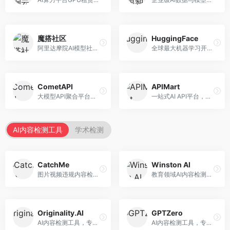
魔搭社区
HuggingFace
阿里达摩院AI模型社区，专注于中文AI生态。面向中文开发者，提供开源模型、数据集、开发工具等资源，中文模型丰富。
全球最大机器学习开源社区，整合模型库与开发工具。面向AI研究者和开发者，提供开源模型、数据集、开发工具等资源，开源生态最完善。
CometAPI
APIMart
大模型API聚合平台，整合多种AI模型服务。面向开发者，提供统一接口、模型切换、监控分析等服务，API管理便捷。
一站式AI API平台，整合多种AI服务。面向开发者，提供模型API、图像处理、语音识别等服务，API种类丰富。
AI内容检测工具
学术检测
CatchMe
Winston AI
图片视频违规内容检测平台，专注于视觉内容安全。面向内容平台，提供图片审核、视频审核、直播监控等服务，视觉检测专业。
教育领域AI内容检测平台，专注于学术诚信。面向教育机构，提供AI内容检测、抄袭检测、报告生成等服务，教育适配性强。
Originality.AI
GPTZero
AI内容检测工具，专注于内容原创性验证。面向内容创作者和出版商，提供AI检测、抄袭检测、批量分析等服务，检测精度高。
AI内容检测工具，专注于AI生成文本识别。面向教育工作者和出版商，提供文本检测、批量分析、API接口等服务，检测准确率高。