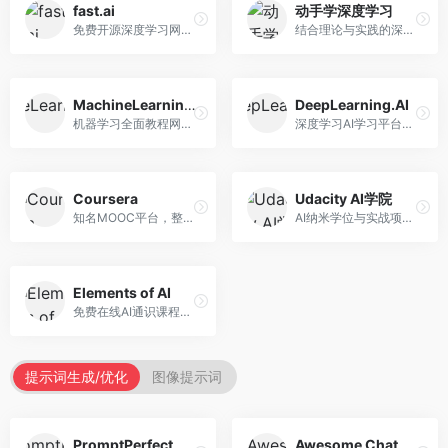
fast.ai
动手学深度学习
免费开源深度学习网站，专注于实用AI教学。面向开发者，提供免费深度学习课程、实战项目、代码库等资源，学习门槛低。
结合理论与实践的深度学习教材，专注于代码驱动学习。面向学生和开发者，提供深度学习理论、代码实现、练习题等资源，学习体验好。
MachineLearningMastery
DeepLearning.AI
机器学习全面教程网站，专注于实用技能教学。面向开发者，提供机器学习算法、Python实现、项目实战等教程，实用性强。
深度学习AI学习平台，由吴恩达创立。面向AI学习者，提供深度学习专项课程、AI新闻、技术社区等资源，课程质量权威。
Coursera
Udacity AI学院
知名MOOC平台，整合全球顶尖大学课程资源。面向学习者，提供AI、机器学习、深度学习等课程，证书认可度高，课程质量专业。
AI纳米学位与实战项目平台，专注于职业导向学习。面向AI从业者，提供机器学习、深度学习、计算机视觉等纳米学位，项目实战性强。
Elements of AI
免费在线AI通识课程，专注于AI基础知识普及。面向普通大众，提供AI概念、原理、应用等入门知识，语言通俗易懂。
提示词生成/优化
图像提示词
PromptPerfect
Awesome ChatGPT Prompts