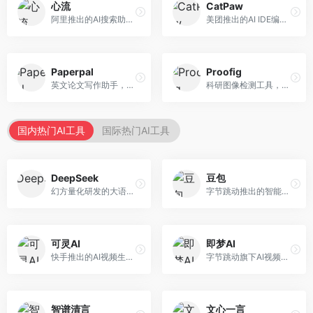
心流
CatPaw
阿里推出的AI搜索助手，专注于智能信息获取。面向普通用户，提供智能搜索、内容整理、知识问答等服务，与阿里生态深度整合。
美团推出的AI IDE编程工具，专注于本地开发生态。面向开发者，提供智能代码补全、代码生成、项目管理等服务，本地开发体验好。
Paperpal
Proofig
英文论文写作助手，专注于学术英语润色。面向需要发表国际期刊的研究者，提供语法检查、学术表达优化、格式规范等服务，英语表达地道专业。
科研图像检测工具，专注于学术图像完整性验证。面向科研人员，提供图像检测、重复分析、报告生成等服务，学术检测专业。
国内热门AI工具
国际热门AI工具
DeepSeek
豆包
幻方量化研发的大语言模型平台，专注于深度推理和代码生成能力。面向开发者、研究人员和技术爱好者，提供强大的逻辑推理和数学计算功能，开源生态完善，API接口友好。
字节跳动推出的智能对话助手平台，提供文本创作、知识问答、英语学习等多种AI服务。面向普通用户和内容创作者，支持多轮对话和文件解析，免费使用，响应速度快，中文理解能力强。
可灵AI
即梦AI
快手推出的AI视频生成平台，支持文生视频和图生视频，可生成长达2分钟的高质量视频内容。面向短视频创作者和营销人员，操作简便，生成效果逼真，适合商业推广和创意表达。
字节跳动旗下AI视频创作平台，支持多模态内容生成。面向内容创作者和营销人员，提供文生视频、图生视频、智能剪辑等功能，中文理解能力强，创作效率高。
智谱清言
文心一言