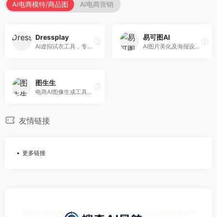
AI电商模特/商品图
AI电商营销
Dressplay
易可图AI
AI虚拟试衣工具，专注于服装电商体验。面向服装电商，提供虚拟试穿、尺码推荐、穿搭建议等服务，试衣体验真实。
AI图片美化及海报设计平台，专注于电商视觉设计。面向电商卖家，提供图片美化、海报设计、营销素材等服务，设计效率高。
图生生
电商AI图像生成工具，专注于商品图创作。面向电商卖家，提供商品图生成、背景替换、批量处理等服务，商品图质量高。
友情链接
更多链接