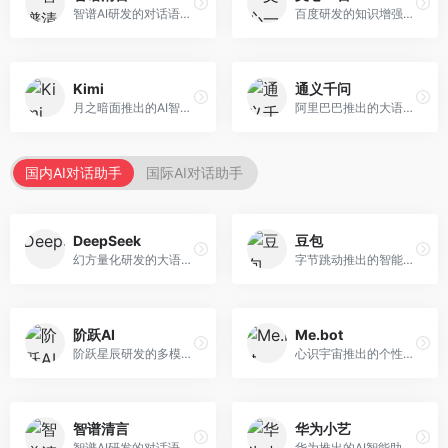
智谱AI研发的对话语言模型，支持中英双语交互。面向中文用户和开发者，提供知识问答、代码编写、文档解读等服务，开源生态完善，学术研究背景深厚。
百度研发的知识增强大语言模型，深度融合百度知识图谱和搜索能力。面向中文用户，提供知识问答、文本创作、逻辑推理等服务，中文语境理解准确，知识覆盖面广。
Kimi
通义千问
月之暗面推出的AI智能助手，核心优势在于超长文本处理能力，支持20万字以上文档分析。面向学术研究者、职场人士和内容创作者，提供文档解读、PPT生成、联网搜索等综合服务。
阿里巴巴推出的大语言模型平台，提供对话问答、文档处理、图像理解、代码编写等全方位AI服务。面向企业用户和个人开发者，集成阿里云生态，支持多模态交互，企业级安全保障。
国内AI对话助手
国际AI对话助手
DeepSeek
豆包
幻方量化研发的大语言模型平台，专注于深度推理和代码生成能力。面向开发者、研究人员和技术爱好者，提供强大的逻辑推理和数学计算功能，开源生态完善，API接口友好。
字节跳动推出的智能对话助手平台，提供文本创作、知识问答、英语学习等多种AI服务。面向普通用户和内容创作者，支持多轮对话和文件解析，免费使用，响应速度快，中文理解能力强。
阶跃AI
Me.bot
阶跃星辰研发的多模态大模型平台，支持文本、图像、视频的综合理解与生成。面向创作者和企业客户，提供内容创作、智能分析等服务，多模态能力突出。
心识宇宙推出的个性化AI伴侣，专注于情感交互和个人助理服务。面向个人用户，支持日程管理、情感陪伴、知识问答等功能，交互体验人性化。
智谱清言
华为小艺
智谱AI研发的对话语言模型，支持中英双语交互。面向中文用户和开发者，提供知识问答、代码编写、文档解读等服务，开源生态完善，学术研究背景深厚。
华为推出的AI智能助手网页端，深度整合鸿蒙生态和华为云服务。面向华为设备用户，支持语音交互、智能问答、设备控制等功能，与华为硬件生态无缝衔接。