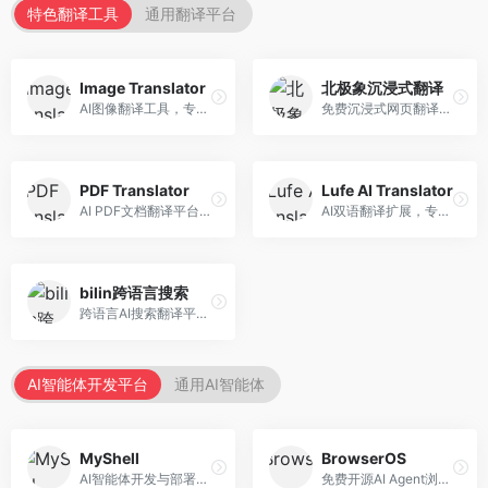
特色翻译工具
通用翻译平台
Image Translator
北极象沉浸式翻译
AI图像翻译工具，专注于图片文字翻译。面向设计师和电商从业者，提供图片文字识别、翻译、替换等服务，图像翻译效果好。
免费沉浸式网页翻译工具，专注于阅读体验。面向普通用户，提供网页双语翻译、文档翻译等服务，免费使用，翻译质量高。
PDF Translator
Lufe AI Translator
AI PDF文档翻译平台，专注于文档本地化。面向商务人士，提供PDF翻译、格式保留、批量处理等服务，文档翻译专业。
AI双语翻译扩展，专注于浏览器翻译场景。面向外语内容阅读者，提供网页双语翻译、划词翻译等服务，浏览器集成便捷。
bilin跨语言搜索
跨语言AI搜索翻译平台，专注于信息获取。面向研究者和内容创作者，提供跨语言搜索、内容翻译、信息整合等服务，跨语言检索能力强。
AI智能体开发平台
通用AI智能体
MyShell
BrowserOS
AI智能体开发与部署平台，专注于语音交互智能体。面向开发者，提供语音智能体创建、部署服务、社区分享等功能，语音交互能力强。
免费开源AI Agent浏览器，专注于浏览器自动化。面向开发者，提供浏览器控制、任务自动化、API接口等服务，开源免费。