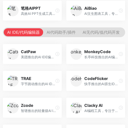
笔格AIPPT
AiBiao
高效AI PPT生成工具，专注于演示文稿智能创作。面向职场人士，支持主题输入、内容生成、设计美化等功能，PPT制作效率高。
AI文生图表工具，专注于数据可视化展示。面向数据分析师和职场人士，提供图表生成、数据可视化、PPT嵌入等服务，数据展示专业。
AI IDE/代码编辑器
AI代码助手/插件
AI无代码/低代码开发
CatPaw
MonkeyCode
美团推出的AI IDE编程工具，专注于本地开发生态。面向开发者，提供智能代码补全、代码生成、项目管理等服务，本地开发体验好。
长亭科技推出的AI编程助手，专注于安全开发。面向开发者，提供代码生成、安全检测、漏洞修复等服务，安全开发能力强。
TRAE
CodeFlicker
字节跳动推出的AI IDE编程工具，深度集成大模型能力。面向开发者，提供智能代码补全、代码解释、重构优化等服务，编程效率显著提升。
快手推出的AI原生IDE，专注于短视频相关开发。面向快手生态开发者，提供代码生成、调试辅助等服务，与快手开发生态深度整合。
Zcode
Clacky AI
智谱推出的轻量级AI IDE，基于GLM模型。面向开发者，提供智能代码补全、代码生成、错误检测等服务，中文编程支持好。
AI编程工具，专注于代码智能生成与优化。面向开发者，提供代码生成、代码重构、错误修复等服务，编程效率高。