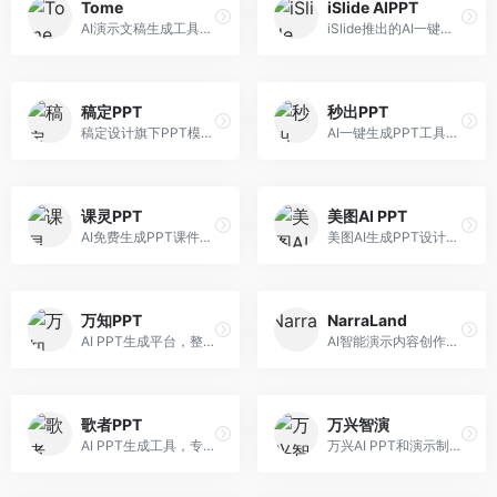
Tome
iSlide AIPPT
AI演示文稿生成工具，专注于故事化演示创作。面向创业者和营销人员，提供故事叙述、视觉设计、内容生成等服务，演示文稿叙事性强。
iSlide推出的AI一键设计精美PPT工具。面向PPT设计用户，提供模板库、内容生成、设计优化等服务，与iSlide插件深度整合。
稿定PPT
秒出PPT
稿定设计旗下PPT模板资源库，整合AI生成功能。面向设计师和职场人士，提供海量PPT模板、AI内容生成等服务，模板质量高。
AI一键生成PPT工具，专注于快速演示文稿制作。面向职场人士，支持主题输入、内容生成、模板套用等功能，PPT生成速度快，适合紧急制作场景。
课灵PPT
美图AI PPT
AI免费生成PPT课件平台，专注于教育场景。面向教师和教育工作者，提供课件生成、教学设计、模板选择等服务，教育适配性强。
美图AI生成PPT设计工具，整合图像处理能力。面向设计师和职场人士，提供PPT生成、图片美化、设计优化等服务，视觉设计美观。
万知PPT
NarraLand
AI PPT生成平台，整合知识库与创作功能。面向职场人士，支持内容检索、PPT生成、设计优化等服务，知识整合能力强。
AI智能演示内容创作平台，专注于叙事演示。面向内容创作者，提供故事创作、演示生成、动画设计等服务，演示内容生动有趣。
歌者PPT
万兴智演
AI PPT生成工具，专注于演示文稿智能创作。面向职场人士，支持主题输入、内容生成、设计美化等功能，PPT制作效率高。
万兴AI PPT和演示制作软件，整合视频演示功能。面向职场人士和教育工作者，提供PPT生成、演示录制、视频制作等服务，演示功能完善。