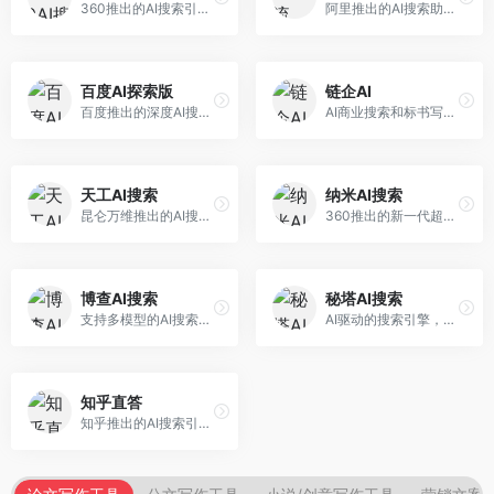
360推出的AI搜索引擎，专注于安全智能搜索。面向普通用户，提供智能问答、网页搜索、内容整理等服务，安全防护能力强。
阿里推出的AI搜索助手，专注于智能信息获取。面向普通用户，提供智能搜索、内容整理、知识问答等服务，与阿里生态深度整合。
百度AI探索版
链企AI
百度推出的深度AI搜索引擎，整合百度知识图谱。面向中文用户，提供智能问答、知识探索、内容生成等服务，知识覆盖面广。
AI商业搜索和标书写作工具，专注于企业服务场景。面向企业用户，提供商业信息搜索、标书生成、企业分析等服务，商业信息专业。
天工AI搜索
纳米AI搜索
昆仑万维推出的AI搜索引擎，整合大模型与搜索能力。面向普通用户，提供智能问答、深度搜索、内容整理等服务，中文搜索体验好。
360推出的新一代超级AI搜索，深度整合360搜索资源。面向普通用户，提供智能问答、多模态搜索、内容生成等服务，安全可靠。
博查AI搜索
秘塔AI搜索
支持多模型的AI搜索引擎，整合多种大模型能力。面向AI爱好者，提供多模型搜索、答案对比、深度分析等服务，模型选择灵活。
AI驱动的搜索引擎，专注于无广告直达结果。面向研究者和信息获取需求者，提供深度搜索、来源标注、答案整理等服务，搜索结果干净准确，信息可信度高。
知乎直答
知乎推出的AI搜索引擎，专注于知识问答场景。面向知识获取者，提供知乎内容搜索、智能问答、知识整理等服务，专业知识丰富。