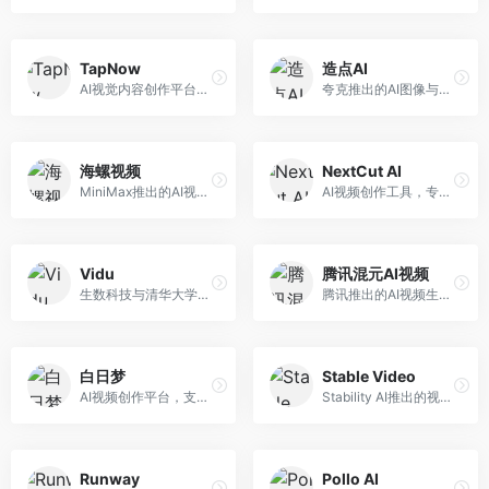
TapNow
造点AI
AI视觉内容创作平台，整合图像与视频生成能力。面向内容创作者，提供文生图、文生视频、智能编辑等服务，创作工具丰富，一站式体验便捷。
夸克推出的AI图像与视频创作平台。面向普通用户和内容创作者，提供文生图、文生视频等功能，操作简便，与夸克生态深度整合。
海螺视频
NextCut AI
MiniMax推出的AI视频生成工具，支持高质量视频创作。面向内容创作者，提供文生视频、视频编辑等功能，生成速度快，视频效果自然流畅。
AI视频创作工具，专注于智能剪辑和视频生成。面向视频创作者，提供智能剪辑、视频生成、特效添加等功能，剪辑效率高，适合快节奏内容生产。
Vidu
腾讯混元AI视频
生数科技与清华大学联合研发的AI视频生成大模型。面向视频创作者和内容生产者，支持文生视频、图生视频，视频质量高，物理运动理解准确，国产视频生成领先工具。
腾讯推出的AI视频生成工具，基于混元大模型。面向腾讯生态用户和内容创作者，支持文生视频、视频编辑等功能，与腾讯产品生态深度整合。
白日梦
Stable Video
AI视频创作平台，支持生成长达50分钟的长视频内容。面向长视频创作者和内容生产者，支持故事视频生成、视频编辑等功能，适合叙事性内容创作。
Stability AI推出的视频生成模型，开源可部署。面向开发者和专业创作者，支持视频生成、视频编辑等功能，开源生态完善，定制化程度高。
Runway
Pollo AI