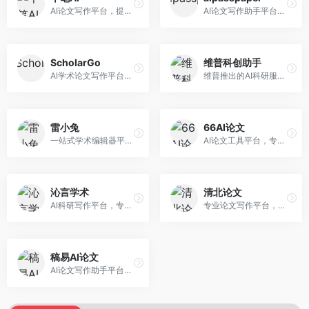
AI论文写作平台，提供无限改稿服务。面向高校学生和学术研究者，支持论文选题、大纲生成、内容撰写、查重修改等全流程服务，改稿次数不限，服务质量有保障。
AI论文写作助手平台，提供智能化的学术写作支持。面向大学生和研究人员，支持多种学科论文生成，提供参考文献管理和格式规范服务，写作效率高。
ScholarGo
维普科创助手
AI学术论文写作平台，专注于理工科领域的逻辑构建。面向理工科研究生和科研工作者，提供公式编辑、数据分析、论文结构优化等服务，理工科写作逻辑严谨。
维普推出的AI科研服务平台，整合学术资源与智能写作。面向科研人员和高校师生，提供文献检索、论文写作、查重检测等一站式服务，学术资源权威可靠。
雷小兔
66AI论文
一站式学术编辑器平台，覆盖论文写作全流程。面向高校学生和科研人员，提供选题分析、文献检索、论文生成、查重降重等服务，操作流程清晰，学术写作效率显著提升。
AI论文工具平台，专注于高质量低查重论文生成。面向大学生和研究生，提供论文写作、降重修改等服务，生成内容原创度高，查重率低。
沁言学术
清北论文
AI科研写作平台，专注于学术研究辅助。面向研究生和科研工作者，提供文献分析、研究方法指导、论文撰写等服务，学术资源丰富，研究支持全面。
专业论文写作平台，依托高校学术资源。面向本科生和研究生，提供论文指导、写作辅助、查重检测等服务，学术规范性强，适合追求高质量论文的用户。
稿易AI论文
AI论文写作助手平台，提供智能化学术写作支持。面向高校学生，支持多种论文类型生成，提供参考文献管理和格式规范服务，操作流程简单。