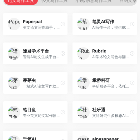
论文写作工具
公文写作工具
小说/创意写作工具
营销文案
Paperpal
笔灵AI写作
英文论文写作助手，专注于学术英语润色。面向需要发表国际期刊的研究者，提供语法检查、学术表达优化、格式规范等服务，英语表达地道专业。
AI写作平台，提供600+写作模板。面向学生、职场人士和内容创作者，支持论文、公文、营销文案等多种文体，模板丰富，一键生成，写作效率大幅提升。
逢君学术平台
Rubriq
智能AI论文生成平台，支持查重检测。面向高校学生和研究人员，提供论文选题、内容生成、查重修改等一站式服务，学术写作流程完整。
AI学术论文润色与翻译平台。面向国际期刊投稿者，提供论文润色、翻译、格式调整等服务，支持多语言，学术表达专业规范。
茅茅虫
掌桥科研
一站式AI论文写作助手，覆盖学术写作全场景。面向高校学生和科研人员，提供开题报告、文献综述、论文正文等写作服务，支持多学科多类型论文，操作简便。
科研服务平台，依托3亿+真实文献数据库。面向学术研究者和学生，提供文献检索、论文写作、科研数据分析等服务，文献资源丰富，学术支持专业。
笔目鱼
社研通
专业英文论文写作器，支持学术论文全流程。面向留学生和国际期刊投稿者，提供英文论文撰写、润色、格式调整等服务，学术英语表达规范。
文科研究生多模态AI学术写作平台。面向文科研究生和社科研究者，提供文献综述、理论分析、定性研究辅助等服务，文科研究方法论支持完善。
千笔AI
aipasspaper