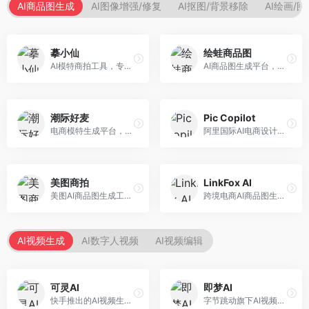
AI商品图生成
AI图像增强/修复
AI抠图/背景移除
AI绘画/
摹小仙
绘蛙商品图
AI模特商拍工具，专注于服装电商。面向服装电商卖家，提供虚拟模特试穿、商品展示图生成等服务，模特形象多样，拍摄成本低。
AI商品图生成平台，支持模特换装和场景生成。面向电商卖家，提供商品上身效果展示、场景化商品图生成等服务，电商营销效果显著。
潮际好麦
Pic Copilot
电商模特生成平台，支持AI虚拟模特创作。面向服装和配饰电商，提供模特试穿、商品展示、营销素材生成等服务，模特形象可定制。
阿里国际AI电商设计工具，专注于跨境电商。面向跨境电商卖家，提供商品图优化、营销海报生成、多语言适配等服务，海外市场适配性强。
美图商拍
LinkFox AI
美图AI商品图生成工具，整合美图生态。面向电商卖家，提供商品图美化、模特替换、场景生成等服务，移动端操作便捷。
跨境电商AI商品图生成工具。面向跨境电商卖家，支持多语言商品图生成、模特替换、场景优化等服务，适配海外电商平台需求。
AI视频生成
AI数字人视频
AI视频编辑
可灵AI
即梦AI
快手推出的AI视频生成平台，支持文生视频和图生视频，可生成长达2分钟的高质量视频内容。面向短视频创作者和营销人员，操作简便，生成效果逼真，适合商业推广和创意表达。
字节跳动旗下AI视频创作平台，支持多模态内容生成。面向内容创作者和营销人员，提供文生视频、图生视频、智能剪辑等功能，中文理解能力强，创作效率高。