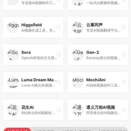
专业级AI视频制作工具，支持视频生成与编辑。面向影视制作人和创意工作者，提供文生视频、视频编辑、绿幕抠像等专业功能，视频处理能力强，适合专业创作场景。
一站式AI图像和视频创作平台，整合多种生成工具。面向内容创作者，提供文生图、文生视频、视频编辑等服务，创作工具全面，一站式体验便捷。
Higgsfield
云幕同声
AI视频生成工具，专注于高质量视频内容创作。面向视频创作者和营销人员，支持文生视频、视频编辑等功能，视频效果逼真，适合商业应用。
专业AI视频翻译平台，支持视频多语言配音和字幕生成。面向跨境电商和内容出海从业者，提供视频翻译、配音、字幕生成等服务，多语言支持完善。
Sora
Gen-2
OpenAI研发的文生视频大模型，可根据文字描述生成长达60秒的高清视频。面向影视创作者、广告从业者和内容生产者，视频连贯性强，物理世界理解准确，代表了AI视频生成的最高水平。
Runway推出的视频生成模型，专注于文生视频和视频风格转换。面向影视制作人和创意工作者，支持文本到视频、图像到视频等多种生成模式，视频质量专业级。
Luma Dream Machine
MochiAni
Luma AI推出的视频生成工具，专注于高质量视频创作。面向影视创作者和内容生产者，支持文生视频、图生视频，视频质量高，物理运动流畅自然。
AI动画视频创作工具，专注于动画内容生成。面向动画创作者和二次元内容生产者，支持动画风格视频生成，动画效果流畅，适合动漫内容创作。
花生AI
通义万相AI视频
B站推出的AI视频创作工具，专注于短视频内容生成。面向B站创作者，支持视频生成、视频编辑等功能，与B站平台深度整合，创作效率高。
阿里推出的AI视频生成服务，整合图像与视频创作能力。面向电商和营销从业者，支持商品视频生成、营销视频制作等服务，商业应用场景丰富。