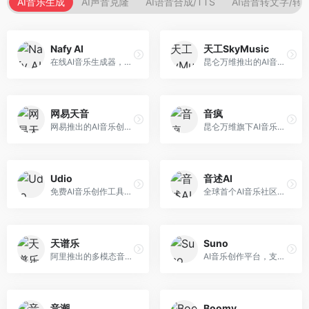
AI音乐生成
AI声音克隆
AI语音合成/TTS
AI语音转文字/转
Nafy AI
天工SkyMusic
在线AI音乐生成器，专注于快速音乐创作。面向内容创作者，支持多种风格音乐生成，操作简便，生成速度快，适合快速配乐需求。
昆仑万维推出的AI音乐创作平台，基于天工大模型。面向音乐创作者，支持歌词生成、旋律创作、音乐编曲等服务，中文音乐创作能力强。
网易天音
音疯
网易推出的AI音乐创作工具，支持作词、作曲与编曲。面向音乐爱好者和独立音乐人，提供歌词生成、旋律创作、编曲制作等服务，与网易云音乐生态深度整合。
昆仑万维旗下AI音乐创作平台，专注于音乐内容生成。面向音乐爱好者和内容创作者，提供多种风格音乐生成，操作简便，创作速度快。
Udio
音述AI
免费AI音乐创作工具，专注于高质量音乐生成。面向音乐创作者和内容制作者，支持多种音乐风格生成，音质专业，创作自由度高，适合专业音乐制作场景。
全球首个AI音乐社区平台，整合创作与分享功能。面向音乐创作者和爱好者，提供音乐创作、作品分享、社区交流等服务，社区氛围活跃。
天谱乐
Suno
阿里推出的多模态音乐生成平台，整合音频与文本理解能力。面向内容创作者，支持歌词生成、旋律创作、音乐编辑等服务，与阿里生态深度整合。
AI音乐创作平台，支持通过文字描述生成完整歌曲，包含歌词、旋律和人声。面向音乐爱好者、内容创作者和独立音乐人，操作门槛低，创作速度快，支持多种音乐风格，为音乐创作带来全新可能。
音潮
Boomy