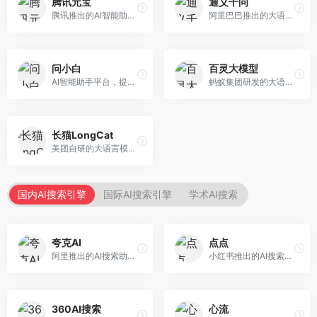
腾讯元宝
通义千问
腾讯推出的AI智能助手，整合微信生态和腾讯云服务。面向普通用户和企业客户，支持文档解析、图像理解、联网搜索等功能，与腾讯产品无缝衔接，办公协作便捷。
阿里巴巴推出的大语言模型平台，提供对话问答、文档处理、图像理解、代码编写等全方位AI服务。面向企业用户和个人开发者，集成阿里云生态，支持多模态交互，企业级安全保障。
问小白
百灵大模型
AI智能助手平台，提供知识问答、文本创作、文档处理等服务。面向普通用户和职场人士，操作简便，响应速度快，支持多场景应用。
蚂蚁集团研发的大语言模型平台，专注于金融科技和企业服务。面向金融机构和企业客户，提供智能客服、风险分析、文档处理等服务，金融场景理解深入。
长猫LongCat
美团自研的大语言模型对话平台，专注于本地生活服务场景。面向美团生态用户，提供智能推荐、服务问答等功能，本地生活知识覆盖全面。
国内AI搜索引擎
国际AI搜索引擎
学术AI搜索
夸克AI
点点
阿里推出的AI搜索助手，整合搜索与AI功能。面向年轻用户，提供智能搜索、文档处理、学习辅助等服务，与夸克生态深度整合。
小红书推出的AI搜索应用，专注于生活方式内容搜索。面向小红书用户，提供生活攻略、消费决策、内容推荐等服务，生活方式内容丰富。
360AI搜索
心流