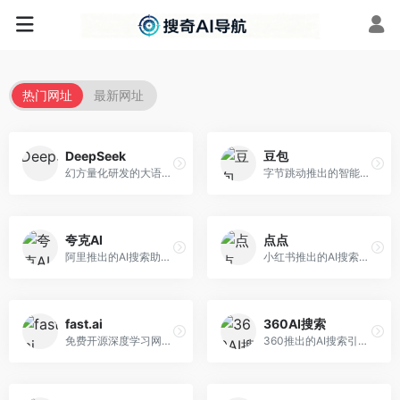
热门网址
最新网址
DeepSeek
豆包
幻方量化研发的大语言模型平台，专注于深度推理和代码生成能力。面向开发者、研究人员和技术爱好者，提供强大的逻辑推理和数学计算功能，开源生态完善，API接口友好。
字节跳动推出的智能对话助手平台，提供文本创作、知识问答、英语学习等多种AI服务。面向普通用户和内容创作者，支持多轮对话和文件解析，免费使用，响应速度快，中文理解能力强。
夸克AI
点点
阿里推出的AI搜索助手，整合搜索与AI功能。面向年轻用户，提供智能搜索、文档处理、学习辅助等服务，与夸克生态深度整合。
小红书推出的AI搜索应用，专注于生活方式内容搜索。面向小红书用户，提供生活攻略、消费决策、内容推荐等服务，生活方式内容丰富。
fast.ai
360AI搜索
免费开源深度学习网站，专注于实用AI教学。面向开发者，提供免费深度学习课程、实战项目、代码库等资源，学习门槛低。
360推出的AI搜索引擎，专注于安全智能搜索。面向普通用户，提供智能问答、网页搜索、内容整理等服务，安全防护能力强。