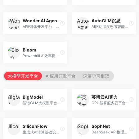
Wonder AI Agents
AutoGLM沉思
AI智能体开发平台，专注于低代码智能体创建。面向开发者，提供可视化开发、模板库、部署服务等功能，开发门槛低。
AI驱动深度思考智能体，专注于复杂推理任务。面向高级用户，提供深度分析、逻辑推理、决策支持等服务，推理能力强。
Bloom
Powerdrill AI效率提升平台，专注于企业智能化。面向企业用户，提供智能体创建、流程自动化、数据分析等服务，企业效率提升显著。
大模型开发平台
AI应用开发平台
深度学习框架
BigModel
英博云AI算力
智谱GLM大模型平台，提供API调用与模型服务。面向开发者和企业用户，提供GLM系列模型API、微调服务、应用开发工具等，开源生态完善。
GPU智算服务云平台，专注于AI算力租赁。面向AI研究者和企业，提供GPU租赁、模型训练、推理服务等，算力资源丰富。
SiliconFlow
SophNet
生成式AI计算基础设施平台，专注于模型推理服务。面向开发者和企业，提供多模型API、高性能推理、成本优化等服务，推理性价比高。
DeepSeek API推理平台，专注于DeepSeek模型服务。面向开发者，提供DeepSeek模型API、高性能推理、低成本服务，推理效率高。