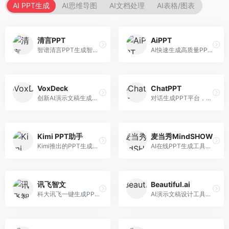
AI PPT生成
AI思维导图
AI文档处理
AI表格/图表
清言PPT
AiPPT
智谱清言PPT生成智能体，基于GLM大模型。面向智谱用户，支持对话生成PPT、内容优化等服务，与智谱生态深度整合。
AI快速生成高质量PPT平台，支持主题定制。面向职场人士和学生，提供一键生成、模板选择、内容优化等服务，PPT制作速度快，设计质量高。
VoxDeck
ChatPPT
创新AI演示文稿生成工具，支持语音交互创作。面向职场人士，支持语音输入、PPT生成、内容优化等功能，语音创作体验便捷。
对话生成PPT平台，支持自然语言交互创作。面向职场人士和教育工作者，通过对话方式完成PPT制作，交互体验友好，创作过程直观。
Kimi PPT助手
麦当秀MindSHOW
Kimi推出的PPT生成智能体，整合长文本处理能力。面向职场人士和学生，支持文档解析、PPT生成、内容优化等服务，与Kimi生态深度整合。
AI在线PPT生成工具，支持思维导图转PPT。面向职场人士，提供思维导图导入、PPT生成、模板选择等服务，思维导图转PPT效率高。
讯飞智文
Beautiful.ai
科大讯飞一键生成PPT和Word工具，整合语音技术。面向职场人士，支持语音输入、文档生成、格式调整等功能，办公效率显著提升。
AI演示文稿设计工具，专注于自动化设计排版。面向职场人士，提供智能排版、模板选择、设计优化等服务，设计美观度高。