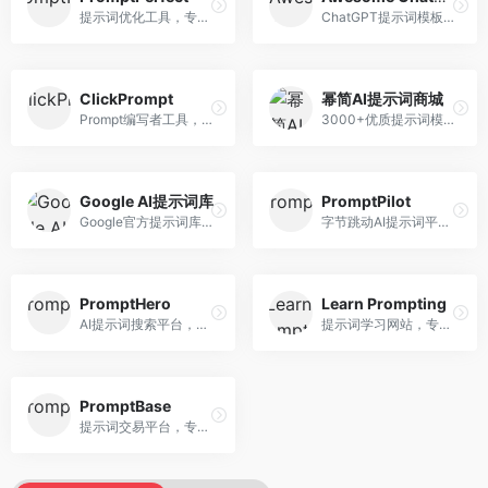
提示词优化工具，专注于提示词质量提升。面向AI用户，提供提示词优化、效果测试、版本对比等服务，提示词优化专业。
ChatGPT提示词模板库，专注于实用提示词收集。面向ChatGPT用户，提供提示词模板、使用场景、效果展示等资源，模板实用性强。
ClickPrompt
幂简AI提示词商城
Prompt编写者工具，专注于提示词创作辅助。面向提示词创作者，提供提示词编辑、测试、分享等服务，创作工具完善。
3000+优质提示词模板平台，专注于中文提示词。面向中文AI用户，提供提示词模板、分类检索、一键使用等服务，中文提示词丰富。
Google AI提示词库
PromptPilot
Google官方提示词库，专注于Gemini模型优化。面向开发者，提供官方提示词指南、最佳实践、示例代码等资源，权威性强。
字节跳动AI提示词平台，专注于提示词优化与管理。面向AI用户，提供提示词优化、效果测试、团队协作等服务，企业级功能完善。
PromptHero
Learn Prompting
AI提示词搜索平台，整合多种AI工具提示词资源。面向AI创作者，提供提示词搜索、模板库、社区分享等服务，提示词资源丰富。
提示词学习网站，专注于提示词工程教育。面向AI学习者，提供提示词教程、最佳实践、案例研究等资源，教学内容系统。
PromptBase
提示词交易平台，专注于高质量提示词买卖。面向AI创作者，提供提示词交易、模板购买、创作者收益等服务，提示词质量高。