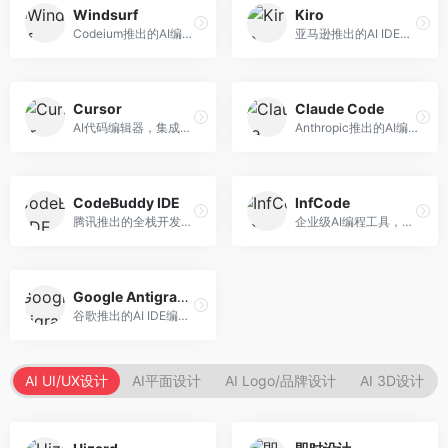
Windsurf
Kiro
Codeium推出的AI编程工具，专注于代码智能辅助。面向开发者，提供代码补全、代码生成、代码解释等服务，多语言支持完善。
亚马逊推出的AI IDE，深度整合AWS云服务。面向AWS开发者，提供代码生成、云服务集成、部署自动化等服务，与AWS生态无缝衔接。
Cursor
Claude Code
AI代码编辑器，集成GPT-4模型，专注于智能编程辅助。面向开发者，提供代码生成、代码解释、错误修复等服务，编程体验流畅，开发效率高。
Anthropic推出的AI编程工具，基于Claude模型。面向开发者，提供代码生成、代码审查、调试辅助等服务，代码质量高，推理能力强。
CodeBuddy IDE
InfCode
腾讯推出的全栈开发AI IDE，整合腾讯云服务。面向开发者，提供代码生成、调试辅助、部署服务等功能，与腾讯云生态深度整合。
企业级AI编程工具，专注于团队协作开发。面向企业开发团队，提供代码生成、代码审查、团队协作等服务，企业级功能完善。
Google Antigravity
谷歌推出的AI IDE编程智能体，整合Google Cloud服务。面向谷歌生态开发者，提供智能编程辅助、云服务集成等功能。
AI UI/UX设计
AI平面设计
AI Logo/品牌设计
AI 3D设计