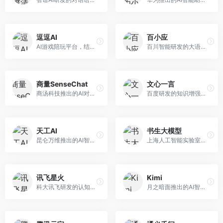
逗逗AI
百小应
AI游戏陪玩平台，结合游戏理解和自然语言交互技术。面向游戏玩家，提供游戏攻略、陪玩互动、社交聊天等服务，游戏知识丰富，互动体验有趣。
百川智能研发的大语言模型助手，专注于中文理解和生成。面向中文用户，提供知识问答、文本创作、代码辅助等服务，模型参数规模大，中文表达流畅自然。
商量SenseChat
文心一言
商汤科技推出的AI对话平台，结合计算机视觉和自然语言处理技术。面向企业用户和开发者，支持多模态交互，视觉理解能力强，适合智能客服和内容创作场景。
百度研发的知识增强大语言模型，深度融合百度知识图谱和搜索能力。面向中文用户，提供知识问答、文本创作、逻辑推理等服务，中文语境理解准确，知识覆盖面广。
天工AI
书生大模型
昆仑万维推出的AI智能助手，集成搜索、对话、创作等多种能力。面向普通用户和内容创作者，支持联网搜索、文本生成、图像理解等功能，响应速度快，免费使用。
上海人工智能实验室研发的开源大模型系列，支持多尺度和多模态。面向研究机构和开发者，开源生态完善，学术研究背景深厚，适合科研和定制开发。
讯飞星火
Kimi
科大讯飞研发的认知智能大模型，深度融合语音识别和自然语言处理技术。面向企业用户和教育领域，提供语音交互、文档处理、代码生成等服务，中文语音识别准确率高。
月之暗面推出的AI智能助手，核心优势在于超长文本处理能力，支持20万字以上文档分析。面向学术研究者、职场人士和内容创作者，提供文档解读、PPT生成、联网搜索等综合服务。