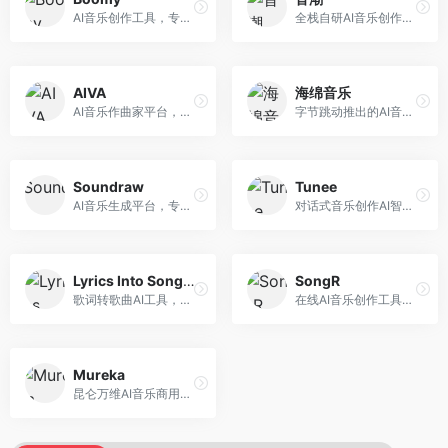
AI音乐创作工具，专注于快速音乐生成与发布。面向音乐爱好者和业余创作者，支持一键生成原创音乐，可直接发布到音乐平台，创作门槛低。
全栈自研AI音乐创作平台，支持从创作到发布的完整流程。面向独立音乐人和音乐工作室，提供作词作曲、编曲混音、音乐发布等服务，创作工具专业。
AIVA
海绵音乐
AI音乐作曲家平台，专注于古典和影视配乐创作。面向影视制作人和游戏开发者，提供原创音乐生成、配乐定制等服务，音乐风格专业，适合影视游戏配乐。
字节跳动推出的AI音乐创作平台，支持多风格音乐生成。面向内容创作者和音乐爱好者，提供歌词创作、旋律生成、编曲制作等服务，创作效率高，适合短视频配乐。
Soundraw
Tunee
AI音乐生成平台，专注于免版税音乐创作。面向视频创作者和内容制作者，提供背景音乐生成、音乐定制等服务，音乐版权清晰，适合视频配乐场景。
对话式音乐创作AI智能体，支持自然语言交互创作。面向音乐爱好者，通过对话方式完成音乐创作，交互体验友好，创作过程直观。
Lyrics Into Song AI
SongR
歌词转歌曲AI工具，支持将歌词转化为完整歌曲。面向歌词创作者和音乐爱好者，提供歌词谱曲、编曲制作等服务，歌词音乐化效率高。
在线AI音乐创作工具，支持歌词与旋律一体化生成。面向内容创作者和音乐爱好者，提供歌词创作、旋律生成、音乐制作等服务，操作简便，创作速度快。
Mureka
昆仑万维AI音乐商用创作平台，专注于商业音乐授权。面向企业和商业用户，提供版权音乐生成、商用授权等服务，音乐版权清晰，商业应用安全。