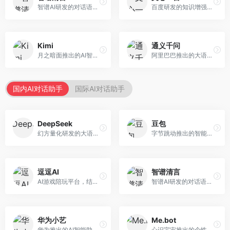
智谱AI研发的对话语言模型，支持中英双语交互。面向中文用户和开发者，提供知识问答、代码编写、文档解读等服务，开源生态完善，学术研究背景深厚。
百度研发的知识增强大语言模型，深度融合百度知识图谱和搜索能力。面向中文用户，提供知识问答、文本创作、逻辑推理等服务，中文语境理解准确，知识覆盖面广。
Kimi
通义千问
月之暗面推出的AI智能助手，核心优势在于超长文本处理能力，支持20万字以上文档分析。面向学术研究者、职场人士和内容创作者，提供文档解读、PPT生成、联网搜索等综合服务。
阿里巴巴推出的大语言模型平台，提供对话问答、文档处理、图像理解、代码编写等全方位AI服务。面向企业用户和个人开发者，集成阿里云生态，支持多模态交互，企业级安全保障。
国内AI对话助手
国际AI对话助手
DeepSeek
豆包
幻方量化研发的大语言模型平台，专注于深度推理和代码生成能力。面向开发者、研究人员和技术爱好者，提供强大的逻辑推理和数学计算功能，开源生态完善，API接口友好。
字节跳动推出的智能对话助手平台，提供文本创作、知识问答、英语学习等多种AI服务。面向普通用户和内容创作者，支持多轮对话和文件解析，免费使用，响应速度快，中文理解能力强。
逗逗AI
智谱清言
AI游戏陪玩平台，结合游戏理解和自然语言交互技术。面向游戏玩家，提供游戏攻略、陪玩互动、社交聊天等服务，游戏知识丰富，互动体验有趣。
智谱AI研发的对话语言模型，支持中英双语交互。面向中文用户和开发者，提供知识问答、代码编写、文档解读等服务，开源生态完善，学术研究背景深厚。
华为小艺
Me.bot
华为推出的AI智能助手网页端，深度整合鸿蒙生态和华为云服务。面向华为设备用户，支持语音交互、智能问答、设备控制等功能，与华为硬件生态无缝衔接。
心识宇宙推出的个性化AI伴侣，专注于情感交互和个人助理服务。面向个人用户，支持日程管理、情感陪伴、知识问答等功能，交互体验人性化。