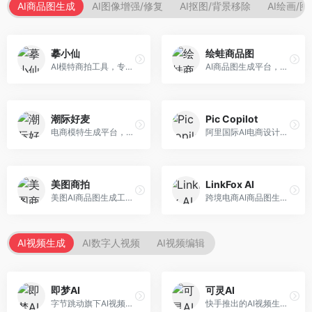
AI商品图生成
AI图像增强/修复
AI抠图/背景移除
AI绘画/
摹小仙
绘蛙商品图
AI模特商拍工具，专注于服装电商。面向服装电商卖家，提供虚拟模特试穿、商品展示图生成等服务，模特形象多样，拍摄成本低。
AI商品图生成平台，支持模特换装和场景生成。面向电商卖家，提供商品上身效果展示、场景化商品图生成等服务，电商营销效果显著。
潮际好麦
Pic Copilot
电商模特生成平台，支持AI虚拟模特创作。面向服装和配饰电商，提供模特试穿、商品展示、营销素材生成等服务，模特形象可定制。
阿里国际AI电商设计工具，专注于跨境电商。面向跨境电商卖家，提供商品图优化、营销海报生成、多语言适配等服务，海外市场适配性强。
美图商拍
LinkFox AI
美图AI商品图生成工具，整合美图生态。面向电商卖家，提供商品图美化、模特替换、场景生成等服务，移动端操作便捷。
跨境电商AI商品图生成工具。面向跨境电商卖家，支持多语言商品图生成、模特替换、场景优化等服务，适配海外电商平台需求。
AI视频生成
AI数字人视频
AI视频编辑
即梦AI
可灵AI
字节跳动旗下AI视频创作平台，支持多模态内容生成。面向内容创作者和营销人员，提供文生视频、图生视频、智能剪辑等功能，中文理解能力强，创作效率高。
快手推出的AI视频生成平台，支持文生视频和图生视频，可生成长达2分钟的高质量视频内容。面向短视频创作者和营销人员，操作简便，生成效果逼真，适合商业推广和创意表达。