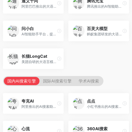
通义千问
腾讯元宝
阿里巴巴推出的大语言模型平台，提供对话问答、文档处理、图像理解、代码编写等全方位AI服务。面向企业用户和个人开发者，集成阿里云生态，支持多模态交互，企业级安全保障。
腾讯推出的AI智能助手，整合微信生态和腾讯云服务。面向普通用户和企业客户，支持文档解析、图像理解、联网搜索等功能，与腾讯产品无缝衔接，办公协作便捷。
问小白
百灵大模型
AI智能助手平台，提供知识问答、文本创作、文档处理等服务。面向普通用户和职场人士，操作简便，响应速度快，支持多场景应用。
蚂蚁集团研发的大语言模型平台，专注于金融科技和企业服务。面向金融机构和企业客户，提供智能客服、风险分析、文档处理等服务，金融场景理解深入。
长猫LongCat
美团自研的大语言模型对话平台，专注于本地生活服务场景。面向美团生态用户，提供智能推荐、服务问答等功能，本地生活知识覆盖全面。
国内AI搜索引擎
国际AI搜索引擎
学术AI搜索
夸克AI
点点
阿里推出的AI搜索助手，整合搜索与AI功能。面向年轻用户，提供智能搜索、文档处理、学习辅助等服务，与夸克生态深度整合。
小红书推出的AI搜索应用，专注于生活方式内容搜索。面向小红书用户，提供生活攻略、消费决策、内容推荐等服务，生活方式内容丰富。
心流
360AI搜索