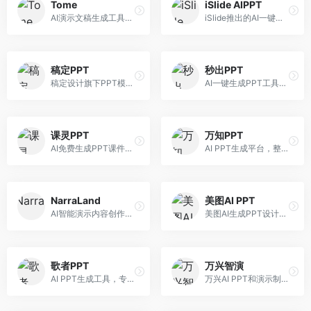
Tome
iSlide AIPPT
AI演示文稿生成工具，专注于故事化演示创作。面向创业者和营销人员，提供故事叙述、视觉设计、内容生成等服务，演示文稿叙事性强。
iSlide推出的AI一键设计精美PPT工具。面向PPT设计用户，提供模板库、内容生成、设计优化等服务，与iSlide插件深度整合。
稿定PPT
秒出PPT
稿定设计旗下PPT模板资源库，整合AI生成功能。面向设计师和职场人士，提供海量PPT模板、AI内容生成等服务，模板质量高。
AI一键生成PPT工具，专注于快速演示文稿制作。面向职场人士，支持主题输入、内容生成、模板套用等功能，PPT生成速度快，适合紧急制作场景。
课灵PPT
万知PPT
AI免费生成PPT课件平台，专注于教育场景。面向教师和教育工作者，提供课件生成、教学设计、模板选择等服务，教育适配性强。
AI PPT生成平台，整合知识库与创作功能。面向职场人士，支持内容检索、PPT生成、设计优化等服务，知识整合能力强。
NarraLand
美图AI PPT
AI智能演示内容创作平台，专注于叙事演示。面向内容创作者，提供故事创作、演示生成、动画设计等服务，演示内容生动有趣。
美图AI生成PPT设计工具，整合图像处理能力。面向设计师和职场人士，提供PPT生成、图片美化、设计优化等服务，视觉设计美观。
歌者PPT
万兴智演
AI PPT生成工具，专注于演示文稿智能创作。面向职场人士，支持主题输入、内容生成、设计美化等功能，PPT制作效率高。
万兴AI PPT和演示制作软件，整合视频演示功能。面向职场人士和教育工作者，提供PPT生成、演示录制、视频制作等服务，演示功能完善。