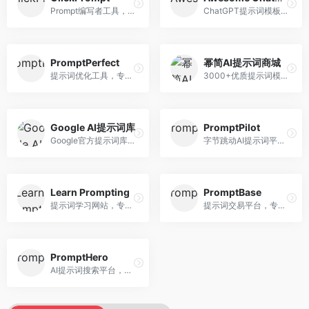
Prompt编写者工具，专注于提示词创作辅助。面向提示词创作者，提供提示词编辑、测试、分享等服务，创作工具完善。
ChatGPT提示词模板库，专注于实用提示词收集。面向ChatGPT用户，提供提示词模板、使用场景、效果展示等资源，模板实用性强。
PromptPerfect
幂简AI提示词商城
提示词优化工具，专注于提示词质量提升。面向AI用户，提供提示词优化、效果测试、版本对比等服务，提示词优化专业。
3000+优质提示词模板平台，专注于中文提示词。面向中文AI用户，提供提示词模板、分类检索、一键使用等服务，中文提示词丰富。
Google AI提示词库
PromptPilot
Google官方提示词库，专注于Gemini模型优化。面向开发者，提供官方提示词指南、最佳实践、示例代码等资源，权威性强。
字节跳动AI提示词平台，专注于提示词优化与管理。面向AI用户，提供提示词优化、效果测试、团队协作等服务，企业级功能完善。
Learn Prompting
PromptBase
提示词学习网站，专注于提示词工程教育。面向AI学习者，提供提示词教程、最佳实践、案例研究等资源，教学内容系统。
提示词交易平台，专注于高质量提示词买卖。面向AI创作者，提供提示词交易、模板购买、创作者收益等服务，提示词质量高。
PromptHero
AI提示词搜索平台，整合多种AI工具提示词资源。面向AI创作者，提供提示词搜索、模板库、社区分享等服务，提示词资源丰富。