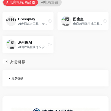
AI电商模特/商品图
AI电商营销
Dressplay
图生生
AI虚拟试衣工具，专注于服装电商体验。面向服装电商，提供虚拟试穿、尺码推荐、穿搭建议等服务，试衣体验真实。
电商AI图像生成工具，专注于商品图创作。面向电商卖家，提供商品图生成、背景替换、批量处理等服务，商品图质量高。
易可图AI
AI图片美化及海报设计平台，专注于电商视觉设计。面向电商卖家，提供图片美化、海报设计、营销素材等服务，设计效率高。
友情链接
更多链接