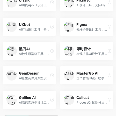
Uizard
Pixso AI
AI网页App UI设计工具，专注于快速界面生成。面向产品经理和设计师，提供线框图转UI、界面生成、设计优化等服务，设计速度快。
AI设计工具，支持UI/UX设计全流程。面向设计师和产品团队，提供界面生成、设计优化、协作评审等服务，国产替代方案，团队协作便捷。
UXbot
Figma
AI产品设计工具，专注于用户体验优化。面向UX设计师，提供用户研究、设计建议、可用性测试等服务，UX设计支持完善。
云端协作设计工具，整合AI设计辅助功能。面向UI/UX设计师和产品团队，提供界面设计、原型制作、团队协作等服务，协作功能强大，是UI设计领域的标杆产品。
墨刀AI
即时设计
AI秒生原型稿工具，专注于快速原型设计。面向产品经理和设计师，提供原型生成、交互设计、团队协作等服务，原型制作效率高。
在线协作UI设计工具，整合AI设计功能。面向设计师和产品团队，提供界面设计、原型制作、设计资源库等服务，国产协作设计平台。
GemDesign
MasterGo AI
AI原生高保真原型设计工具，专注于智能设计生成。面向设计师，提供界面生成、设计优化、原型制作等服务，设计自动化程度高。
国产智能UI设计助手，专注于界面设计自动化。面向UI设计师，提供界面生成、组件设计、设计系统构建等服务，中文用户适配性好。
Galileo AI
Calicat
AI高保真原型设计工具，专注于UI界面生成。面向设计师和产品团队，提供界面生成、交互设计、设计优化等服务，界面质量高。
ProcessOn团队推出的产设研协作平台，整合设计与协作功能。面向产品团队，提供设计协作、文档管理、团队沟通等服务，产研协作便捷。