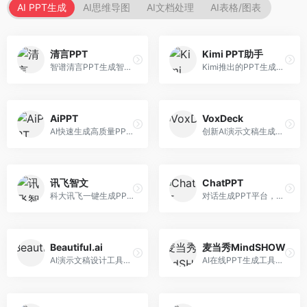
AI PPT生成
AI思维导图
AI文档处理
AI表格/图表
清言PPT
Kimi PPT助手
智谱清言PPT生成智能体，基于GLM大模型。面向智谱用户，支持对话生成PPT、内容优化等服务，与智谱生态深度整合。
Kimi推出的PPT生成智能体，整合长文本处理能力。面向职场人士和学生，支持文档解析、PPT生成、内容优化等服务，与Kimi生态深度整合。
AiPPT
VoxDeck
AI快速生成高质量PPT平台，支持主题定制。面向职场人士和学生，提供一键生成、模板选择、内容优化等服务，PPT制作速度快，设计质量高。
创新AI演示文稿生成工具，支持语音交互创作。面向职场人士，支持语音输入、PPT生成、内容优化等功能，语音创作体验便捷。
讯飞智文
ChatPPT
科大讯飞一键生成PPT和Word工具，整合语音技术。面向职场人士，支持语音输入、文档生成、格式调整等功能，办公效率显著提升。
对话生成PPT平台，支持自然语言交互创作。面向职场人士和教育工作者，通过对话方式完成PPT制作，交互体验友好，创作过程直观。
Beautiful.ai
麦当秀MindSHOW
AI演示文稿设计工具，专注于自动化设计排版。面向职场人士，提供智能排版、模板选择、设计优化等服务，设计美观度高。
AI在线PPT生成工具，支持思维导图转PPT。面向职场人士，提供思维导图导入、PPT生成、模板选择等服务，思维导图转PPT效率高。