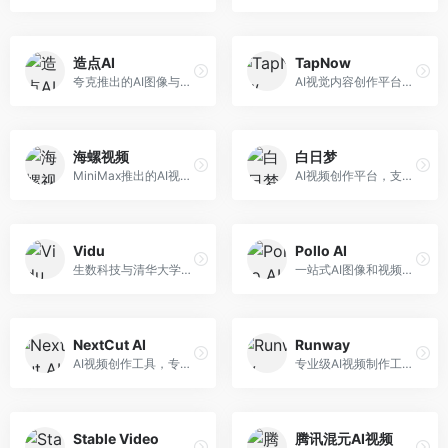
造点AI
TapNow
夸克推出的AI图像与视频创作平台。面向普通用户和内容创作者，提供文生图、文生视频等功能，操作简便，与夸克生态深度整合。
AI视觉内容创作平台，整合图像与视频生成能力。面向内容创作者，提供文生图、文生视频、智能编辑等服务，创作工具丰富，一站式体验便捷。
海螺视频
白日梦
MiniMax推出的AI视频生成工具，支持高质量视频创作。面向内容创作者，提供文生视频、视频编辑等功能，生成速度快，视频效果自然流畅。
AI视频创作平台，支持生成长达50分钟的长视频内容。面向长视频创作者和内容生产者，支持故事视频生成、视频编辑等功能，适合叙事性内容创作。
Vidu
Pollo AI
生数科技与清华大学联合研发的AI视频生成大模型。面向视频创作者和内容生产者，支持文生视频、图生视频，视频质量高，物理运动理解准确，国产视频生成领先工具。
一站式AI图像和视频创作平台，整合多种生成工具。面向内容创作者，提供文生图、文生视频、视频编辑等服务，创作工具全面，一站式体验便捷。
NextCut AI
Runway
AI视频创作工具，专注于智能剪辑和视频生成。面向视频创作者，提供智能剪辑、视频生成、特效添加等功能，剪辑效率高，适合快节奏内容生产。
专业级AI视频制作工具，支持视频生成与编辑。面向影视制作人和创意工作者，提供文生视频、视频编辑、绿幕抠像等专业功能，视频处理能力强，适合专业创作场景。
Stable Video
腾讯混元AI视频