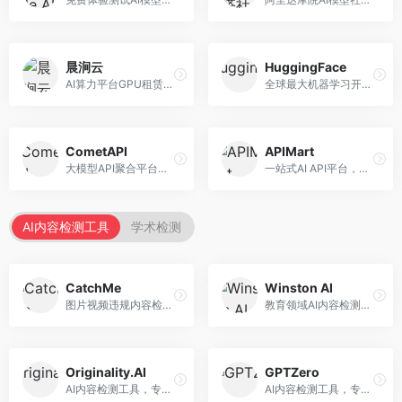
晨涧云
HuggingFace
AI算力平台GPU租赁服务，专注于弹性算力。面向开发者和研究者，提供GPU租赁、弹性调度、成本优化等服务，算力灵活。
全球最大机器学习开源社区，整合模型库与开发工具。面向AI研究者和开发者，提供开源模型、数据集、开发工具等资源，开源生态最完善。
CometAPI
APIMart
大模型API聚合平台，整合多种AI模型服务。面向开发者，提供统一接口、模型切换、监控分析等服务，API管理便捷。
一站式AI API平台，整合多种AI服务。面向开发者，提供模型API、图像处理、语音识别等服务，API种类丰富。
AI内容检测工具
学术检测
CatchMe
Winston AI
图片视频违规内容检测平台，专注于视觉内容安全。面向内容平台，提供图片审核、视频审核、直播监控等服务，视觉检测专业。
教育领域AI内容检测平台，专注于学术诚信。面向教育机构，提供AI内容检测、抄袭检测、报告生成等服务，教育适配性强。
Originality.AI
GPTZero
AI内容检测工具，专注于内容原创性验证。面向内容创作者和出版商，提供AI检测、抄袭检测、批量分析等服务，检测精度高。
AI内容检测工具，专注于AI生成文本识别。面向教育工作者和出版商，提供文本检测、批量分析、API接口等服务，检测准确率高。