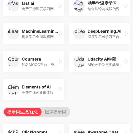
fast.ai
动手学深度学习
免费开源深度学习网站，专注于实用AI教学。面向开发者，提供免费深度学习课程、实战项目、代码库等资源，学习门槛低。
结合理论与实践的深度学习教材，专注于代码驱动学习。面向学生和开发者，提供深度学习理论、代码实现、练习题等资源，学习体验好。
MachineLearningMastery
DeepLearning.AI
机器学习全面教程网站，专注于实用技能教学。面向开发者，提供机器学习算法、Python实现、项目实战等教程，实用性强。
深度学习AI学习平台，由吴恩达创立。面向AI学习者，提供深度学习专项课程、AI新闻、技术社区等资源，课程质量权威。
Coursera
Udacity AI学院
知名MOOC平台，整合全球顶尖大学课程资源。面向学习者，提供AI、机器学习、深度学习等课程，证书认可度高，课程质量专业。
AI纳米学位与实战项目平台，专注于职业导向学习。面向AI从业者，提供机器学习、深度学习、计算机视觉等纳米学位，项目实战性强。
Elements of AI
免费在线AI通识课程，专注于AI基础知识普及。面向普通大众，提供AI概念、原理、应用等入门知识，语言通俗易懂。
提示词生成/优化
图像提示词
ClickPrompt
Awesome ChatGPT Prompts