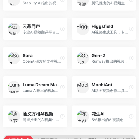
Stability AI推出的视频生成模型，开源可部署。面向开发者和专业创作者，支持视频生成、视频编辑等功能，开源生态完善，定制化程度高。
腾讯推出的AI视频生成工具，基于混元大模型。面向腾讯生态用户和内容创作者，支持文生视频、视频编辑等功能，与腾讯产品生态深度整合。
云幕同声
Higgsfield
专业AI视频翻译平台，支持视频多语言配音和字幕生成。面向跨境电商和内容出海从业者，提供视频翻译、配音、字幕生成等服务，多语言支持完善。
AI视频生成工具，专注于高质量视频内容创作。面向视频创作者和营销人员，支持文生视频、视频编辑等功能，视频效果逼真，适合商业应用。
Sora
Gen-2
OpenAI研发的文生视频大模型，可根据文字描述生成长达60秒的高清视频。面向影视创作者、广告从业者和内容生产者，视频连贯性强，物理世界理解准确，代表了AI视频生成的最高水平。
Runway推出的视频生成模型，专注于文生视频和视频风格转换。面向影视制作人和创意工作者，支持文本到视频、图像到视频等多种生成模式，视频质量专业级。
Luma Dream Machine
MochiAni
Luma AI推出的视频生成工具，专注于高质量视频创作。面向影视创作者和内容生产者，支持文生视频、图生视频，视频质量高，物理运动流畅自然。
AI动画视频创作工具，专注于动画内容生成。面向动画创作者和二次元内容生产者，支持动画风格视频生成，动画效果流畅，适合动漫内容创作。
通义万相AI视频
花生AI
阿里推出的AI视频生成服务，整合图像与视频创作能力。面向电商和营销从业者，支持商品视频生成、营销视频制作等服务，商业应用场景丰富。
B站推出的AI视频创作工具，专注于短视频内容生成。面向B站创作者，支持视频生成、视频编辑等功能，与B站平台深度整合，创作效率高。