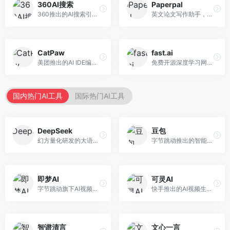
360AI搜索
Paperpal
360推出的AI搜索引擎，专注于安全智能搜索。面向普通用户，提供智能问答、网页搜索、内容整理等服务，安全防护能力强。
英文论文写作助手，专注于学术英语润色。面向需要发表国际期刊的研究者，提供语法检查、学术表达优化、格式规范等服务，英语表达地道专业。
CatPaw
fast.ai
美团推出的AI IDE编程工具，专注于本地开发生态。面向开发者，提供智能代码补全、代码生成、项目管理等服务，本地开发体验好。
免费开源深度学习网站，专注于实用AI教学。面向开发者，提供免费深度学习课程、实战项目、代码库等资源，学习门槛低。
国内热门AI工具
国际热门AI工具
DeepSeek
豆包
幻方量化研发的大语言模型平台，专注于深度推理和代码生成能力。面向开发者、研究人员和技术爱好者，提供强大的逻辑推理和数学计算功能，开源生态完善，API接口友好。
字节跳动推出的智能对话助手平台，提供文本创作、知识问答、英语学习等多种AI服务。面向普通用户和内容创作者，支持多轮对话和文件解析，免费使用，响应速度快，中文理解能力强。
即梦AI
可灵AI
字节跳动旗下AI视频创作平台，支持多模态内容生成。面向内容创作者和营销人员，提供文生视频、图生视频、智能剪辑等功能，中文理解能力强，创作效率高。
快手推出的AI视频生成平台，支持文生视频和图生视频，可生成长达2分钟的高质量视频内容。面向短视频创作者和营销人员，操作简便，生成效果逼真，适合商业推广和创意表达。
智谱清言
文心一言