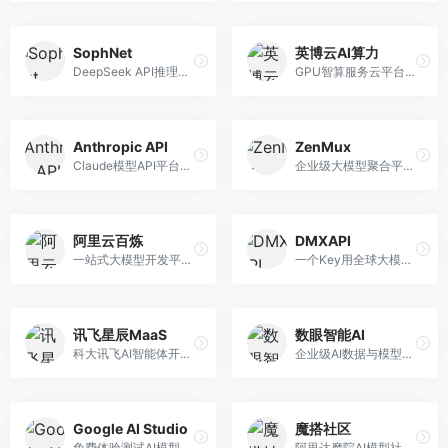
SophNet
英博云AI算力
DeepSeek API推理平台，专注于DeepSeek模型服务。面向开发者，提供DeepSeek模型API、高性能推理、低成本服务，推理效率高。
GPU智算服务云平台，专注于AI算力租赁。面向AI研究者和企业，提供GPU租赁、模型训练、推理服务等，算力资源丰富。
Anthropic API
ZenMux
Claude模型API平台，专注于安全可靠的AI服务。面向开发者，提供Claude系列模型API、安全特性、企业级服务等，API质量高。
企业级大模型聚合平台，专注于企业AI服务。面向企业用户，提供多模型管理、安全合规、成本优化等服务，企业级功能完善。
阿里云百炼
DMXAPI
一站式大模型开发平台，深度整合阿里云服务。面向企业开发者和AI团队，提供模型训练、微调、部署、应用开发等全流程服务，企业级功能完善。
一个Key用全球大模型的聚合平台。面向开发者，提供多模型统一API、简化接入、成本控制等服务，接入便捷。
讯飞星辰MaaS
数眼智能AI
科大讯飞AI智能体开发平台，专注于企业级模型服务。面向企业用户，提供模型调用、智能体创建、行业解决方案等服务，中文能力突出。
企业级AI数据与模型服务平台，专注于数据驱动AI。面向企业用户，提供数据管理、模型训练、部署服务等，数据治理能力强。
Google AI Studio
魔搭社区
免费体验测试AI模型的平台，深度整合Google生态。面向开发者和研究者，提供Gemini模型体验、API密钥管理、提示词测试等服务，免费使用。
阿里达摩院AI模型社区，专注于中文AI生态。面向中文开发者，提供开源模型、数据集、开发工具等资源，中文模型丰富。