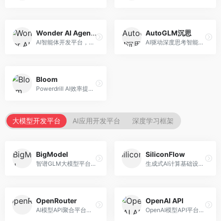
Wonder AI Agents
AutoGLM沉思
AI智能体开发平台，专注于低代码智能体创建。面向开发者，提供可视化开发、模板库、部署服务等功能，开发门槛低。
AI驱动深度思考智能体，专注于复杂推理任务。面向高级用户，提供深度分析、逻辑推理、决策支持等服务，推理能力强。
Bloom
Powerdrill AI效率提升平台，专注于企业智能化。面向企业用户，提供智能体创建、流程自动化、数据分析等服务，企业效率提升显著。
大模型开发平台
AI应用开发平台
深度学习框架
BigModel
SiliconFlow
智谱GLM大模型平台，提供API调用与模型服务。面向开发者和企业用户，提供GLM系列模型API、微调服务、应用开发工具等，开源生态完善。
生成式AI计算基础设施平台，专注于模型推理服务。面向开发者和企业，提供多模型API、高性能推理、成本优化等服务，推理性价比高。
OpenRouter
OpenAI API
AI模型API聚合平台，整合多种主流大模型。面向开发者，提供统一API接口、模型对比、成本优化等服务，模型选择灵活。
OpenAI模型API平台，提供GPT系列模型服务。面向开发者，提供模型API、微调服务、Assistants API等，是AI开发领域的基础设施。