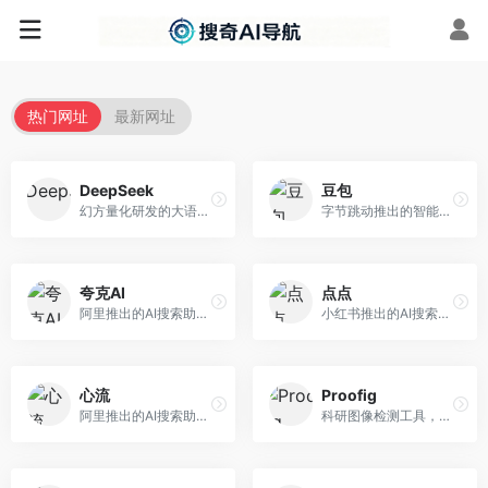
热门网址
最新网址
DeepSeek
豆包
幻方量化研发的大语言模型平台，专注于深度推理和代码生成能力。面向开发者、研究人员和技术爱好者，提供强大的逻辑推理和数学计算功能，开源生态完善，API接口友好。
字节跳动推出的智能对话助手平台，提供文本创作、知识问答、英语学习等多种AI服务。面向普通用户和内容创作者，支持多轮对话和文件解析，免费使用，响应速度快，中文理解能力强。
夸克AI
点点
阿里推出的AI搜索助手，整合搜索与AI功能。面向年轻用户，提供智能搜索、文档处理、学习辅助等服务，与夸克生态深度整合。
小红书推出的AI搜索应用，专注于生活方式内容搜索。面向小红书用户，提供生活攻略、消费决策、内容推荐等服务，生活方式内容丰富。
心流
Proofig
阿里推出的AI搜索助手，专注于智能信息获取。面向普通用户，提供智能搜索、内容整理、知识问答等服务，与阿里生态深度整合。
科研图像检测工具，专注于学术图像完整性验证。面向科研人员，提供图像检测、重复分析、报告生成等服务，学术检测专业。