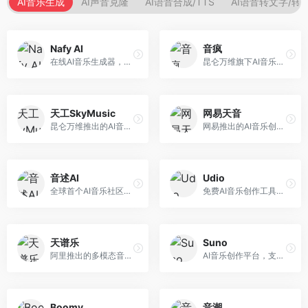
AI音乐生成
AI声音克隆
AI语音合成/TTS
AI语音转文字/转
Nafy AI
音疯
在线AI音乐生成器，专注于快速音乐创作。面向内容创作者，支持多种风格音乐生成，操作简便，生成速度快，适合快速配乐需求。
昆仑万维旗下AI音乐创作平台，专注于音乐内容生成。面向音乐爱好者和内容创作者，提供多种风格音乐生成，操作简便，创作速度快。
天工SkyMusic
网易天音
昆仑万维推出的AI音乐创作平台，基于天工大模型。面向音乐创作者，支持歌词生成、旋律创作、音乐编曲等服务，中文音乐创作能力强。
网易推出的AI音乐创作工具，支持作词、作曲与编曲。面向音乐爱好者和独立音乐人，提供歌词生成、旋律创作、编曲制作等服务，与网易云音乐生态深度整合。
音述AI
Udio
全球首个AI音乐社区平台，整合创作与分享功能。面向音乐创作者和爱好者，提供音乐创作、作品分享、社区交流等服务，社区氛围活跃。
免费AI音乐创作工具，专注于高质量音乐生成。面向音乐创作者和内容制作者，支持多种音乐风格生成，音质专业，创作自由度高，适合专业音乐制作场景。
天谱乐
Suno
阿里推出的多模态音乐生成平台，整合音频与文本理解能力。面向内容创作者，支持歌词生成、旋律创作、音乐编辑等服务，与阿里生态深度整合。
AI音乐创作平台，支持通过文字描述生成完整歌曲，包含歌词、旋律和人声。面向音乐爱好者、内容创作者和独立音乐人，操作门槛低，创作速度快，支持多种音乐风格，为音乐创作带来全新可能。
Boomy
音潮