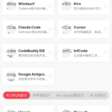
Windsurf
Kiro
Codeium推出的AI编程工具，专注于代码智能辅助。面向开发者，提供代码补全、代码生成、代码解释等服务，多语言支持完善。
亚马逊推出的AI IDE，深度整合AWS云服务。面向AWS开发者，提供代码生成、云服务集成、部署自动化等服务，与AWS生态无缝衔接。
Claude Code
Cursor
Anthropic推出的AI编程工具，基于Claude模型。面向开发者，提供代码生成、代码审查、调试辅助等服务，代码质量高，推理能力强。
AI代码编辑器，集成GPT-4模型，专注于智能编程辅助。面向开发者，提供代码生成、代码解释、错误修复等服务，编程体验流畅，开发效率高。
CodeBuddy IDE
InfCode
腾讯推出的全栈开发AI IDE，整合腾讯云服务。面向开发者，提供代码生成、调试辅助、部署服务等功能，与腾讯云生态深度整合。
企业级AI编程工具，专注于团队协作开发。面向企业开发团队，提供代码生成、代码审查、团队协作等服务，企业级功能完善。
Google Antigravity
谷歌推出的AI IDE编程智能体，整合Google Cloud服务。面向谷歌生态开发者，提供智能编程辅助、云服务集成等功能。
AI UI/UX设计
AI平面设计
AI Logo/品牌设计
AI 3D设计