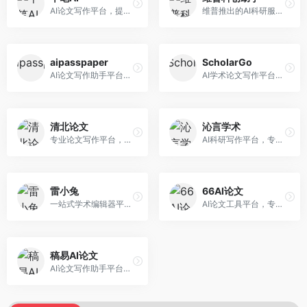
AI论文写作平台，提供无限改稿服务。面向高校学生和学术研究者，支持论文选题、大纲生成、内容撰写、查重修改等全流程服务，改稿次数不限，服务质量有保障。
维普推出的AI科研服务平台，整合学术资源与智能写作。面向科研人员和高校师生，提供文献检索、论文写作、查重检测等一站式服务，学术资源权威可靠。
aipasspaper
ScholarGo
AI论文写作助手平台，提供智能化的学术写作支持。面向大学生和研究人员，支持多种学科论文生成，提供参考文献管理和格式规范服务，写作效率高。
AI学术论文写作平台，专注于理工科领域的逻辑构建。面向理工科研究生和科研工作者，提供公式编辑、数据分析、论文结构优化等服务，理工科写作逻辑严谨。
清北论文
沁言学术
专业论文写作平台，依托高校学术资源。面向本科生和研究生，提供论文指导、写作辅助、查重检测等服务，学术规范性强，适合追求高质量论文的用户。
AI科研写作平台，专注于学术研究辅助。面向研究生和科研工作者，提供文献分析、研究方法指导、论文撰写等服务，学术资源丰富，研究支持全面。
雷小兔
66AI论文
一站式学术编辑器平台，覆盖论文写作全流程。面向高校学生和科研人员，提供选题分析、文献检索、论文生成、查重降重等服务，操作流程清晰，学术写作效率显著提升。
AI论文工具平台，专注于高质量低查重论文生成。面向大学生和研究生，提供论文写作、降重修改等服务，生成内容原创度高，查重率低。
稿易AI论文
AI论文写作助手平台，提供智能化学术写作支持。面向高校学生，支持多种论文类型生成，提供参考文献管理和格式规范服务，操作流程简单。