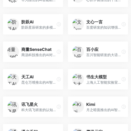
阶跃AI
文心一言
阶跃星辰研发的多模态大模型平台，支持文本、图像、视频的综合理解与生成。面向创作者和企业客户，提供内容创作、智能分析等服务，多模态能力突出。
百度研发的知识增强大语言模型，深度融合百度知识图谱和搜索能力。面向中文用户，提供知识问答、文本创作、逻辑推理等服务，中文语境理解准确，知识覆盖面广。
商量SenseChat
百小应
商汤科技推出的AI对话平台，结合计算机视觉和自然语言处理技术。面向企业用户和开发者，支持多模态交互，视觉理解能力强，适合智能客服和内容创作场景。
百川智能研发的大语言模型助手，专注于中文理解和生成。面向中文用户，提供知识问答、文本创作、代码辅助等服务，模型参数规模大，中文表达流畅自然。
天工AI
书生大模型
昆仑万维推出的AI智能助手，集成搜索、对话、创作等多种能力。面向普通用户和内容创作者，支持联网搜索、文本生成、图像理解等功能，响应速度快，免费使用。
上海人工智能实验室研发的开源大模型系列，支持多尺度和多模态。面向研究机构和开发者，开源生态完善，学术研究背景深厚，适合科研和定制开发。
讯飞星火
Kimi
科大讯飞研发的认知智能大模型，深度融合语音识别和自然语言处理技术。面向企业用户和教育领域，提供语音交互、文档处理、代码生成等服务，中文语音识别准确率高。
月之暗面推出的AI智能助手，核心优势在于超长文本处理能力，支持20万字以上文档分析。面向学术研究者、职场人士和内容创作者，提供文档解读、PPT生成、联网搜索等综合服务。