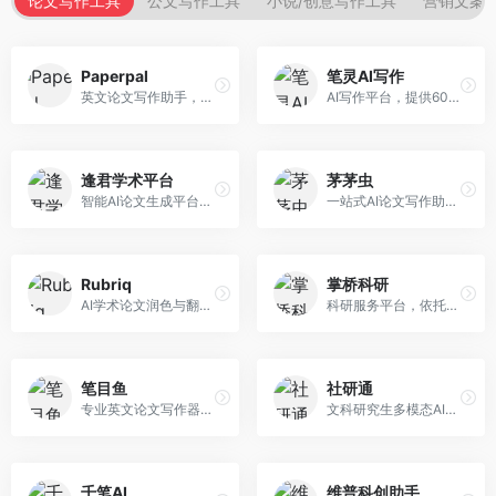
论文写作工具
公文写作工具
小说/创意写作工具
营销文案
Paperpal
笔灵AI写作
英文论文写作助手，专注于学术英语润色。面向需要发表国际期刊的研究者，提供语法检查、学术表达优化、格式规范等服务，英语表达地道专业。
AI写作平台，提供600+写作模板。面向学生、职场人士和内容创作者，支持论文、公文、营销文案等多种文体，模板丰富，一键生成，写作效率大幅提升。
逢君学术平台
茅茅虫
智能AI论文生成平台，支持查重检测。面向高校学生和研究人员，提供论文选题、内容生成、查重修改等一站式服务，学术写作流程完整。
一站式AI论文写作助手，覆盖学术写作全场景。面向高校学生和科研人员，提供开题报告、文献综述、论文正文等写作服务，支持多学科多类型论文，操作简便。
Rubriq
掌桥科研
AI学术论文润色与翻译平台。面向国际期刊投稿者，提供论文润色、翻译、格式调整等服务，支持多语言，学术表达专业规范。
科研服务平台，依托3亿+真实文献数据库。面向学术研究者和学生，提供文献检索、论文写作、科研数据分析等服务，文献资源丰富，学术支持专业。
笔目鱼
社研通
专业英文论文写作器，支持学术论文全流程。面向留学生和国际期刊投稿者，提供英文论文撰写、润色、格式调整等服务，学术英语表达规范。
文科研究生多模态AI学术写作平台。面向文科研究生和社科研究者，提供文献综述、理论分析、定性研究辅助等服务，文科研究方法论支持完善。
千笔AI
维普科创助手