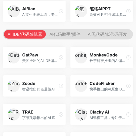
AiBiao
笔格AIPPT
AI文生图表工具，专注于数据可视化展示。面向数据分析师和职场人士，提供图表生成、数据可视化、PPT嵌入等服务，数据展示专业。
高效AI PPT生成工具，专注于演示文稿智能创作。面向职场人士，支持主题输入、内容生成、设计美化等功能，PPT制作效率高。
AI IDE/代码编辑器
AI代码助手/插件
AI无代码/低代码开发
CatPaw
MonkeyCode
美团推出的AI IDE编程工具，专注于本地开发生态。面向开发者，提供智能代码补全、代码生成、项目管理等服务，本地开发体验好。
长亭科技推出的AI编程助手，专注于安全开发。面向开发者，提供代码生成、安全检测、漏洞修复等服务，安全开发能力强。
Zcode
CodeFlicker
智谱推出的轻量级AI IDE，基于GLM模型。面向开发者，提供智能代码补全、代码生成、错误检测等服务，中文编程支持好。
快手推出的AI原生IDE，专注于短视频相关开发。面向快手生态开发者，提供代码生成、调试辅助等服务，与快手开发生态深度整合。
TRAE
Clacky AI
字节跳动推出的AI IDE编程工具，深度集成大模型能力。面向开发者，提供智能代码补全、代码解释、重构优化等服务，编程效率显著提升。
AI编程工具，专注于代码智能生成与优化。面向开发者，提供代码生成、代码重构、错误修复等服务，编程效率高。