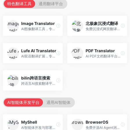
特色翻译工具
通用翻译平台
Image Translator
北极象沉浸式翻译
AI图像翻译工具，专注于图片文字翻译。面向设计师和电商从业者，提供图片文字识别、翻译、替换等服务，图像翻译效果好。
免费沉浸式网页翻译工具，专注于阅读体验。面向普通用户，提供网页双语翻译、文档翻译等服务，免费使用，翻译质量高。
Lufe AI Translator
PDF Translator
AI双语翻译扩展，专注于浏览器翻译场景。面向外语内容阅读者，提供网页双语翻译、划词翻译等服务，浏览器集成便捷。
AI PDF文档翻译平台，专注于文档本地化。面向商务人士，提供PDF翻译、格式保留、批量处理等服务，文档翻译专业。
bilin跨语言搜索
跨语言AI搜索翻译平台，专注于信息获取。面向研究者和内容创作者，提供跨语言搜索、内容翻译、信息整合等服务，跨语言检索能力强。
AI智能体开发平台
通用AI智能体
MyShell
BrowserOS
AI智能体开发与部署平台，专注于语音交互智能体。面向开发者，提供语音智能体创建、部署服务、社区分享等功能，语音交互能力强。
免费开源AI Agent浏览器，专注于浏览器自动化。面向开发者，提供浏览器控制、任务自动化、API接口等服务，开源免费。