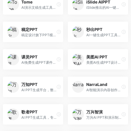
Tome
iSlide AIPPT
AI演示文稿生成工具，专注于故事化演示创作。面向创业者和营销人员，提供故事叙述、视觉设计、内容生成等服务，演示文稿叙事性强。
iSlide推出的AI一键设计精美PPT工具。面向PPT设计用户，提供模板库、内容生成、设计优化等服务，与iSlide插件深度整合。
稿定PPT
秒出PPT
稿定设计旗下PPT模板资源库，整合AI生成功能。面向设计师和职场人士，提供海量PPT模板、AI内容生成等服务，模板质量高。
AI一键生成PPT工具，专注于快速演示文稿制作。面向职场人士，支持主题输入、内容生成、模板套用等功能，PPT生成速度快，适合紧急制作场景。
课灵PPT
美图AI PPT
AI免费生成PPT课件平台，专注于教育场景。面向教师和教育工作者，提供课件生成、教学设计、模板选择等服务，教育适配性强。
美图AI生成PPT设计工具，整合图像处理能力。面向设计师和职场人士，提供PPT生成、图片美化、设计优化等服务，视觉设计美观。
万知PPT
NarraLand
AI PPT生成平台，整合知识库与创作功能。面向职场人士，支持内容检索、PPT生成、设计优化等服务，知识整合能力强。
AI智能演示内容创作平台，专注于叙事演示。面向内容创作者，提供故事创作、演示生成、动画设计等服务，演示内容生动有趣。
歌者PPT
万兴智演
AI PPT生成工具，专注于演示文稿智能创作。面向职场人士，支持主题输入、内容生成、设计美化等功能，PPT制作效率高。
万兴AI PPT和演示制作软件，整合视频演示功能。面向职场人士和教育工作者，提供PPT生成、演示录制、视频制作等服务，演示功能完善。