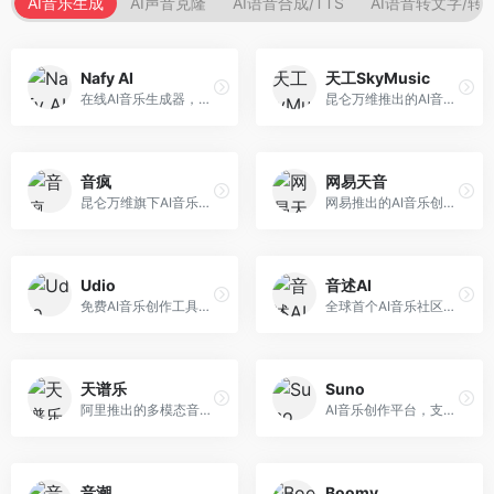
AI音乐生成
AI声音克隆
AI语音合成/TTS
AI语音转文字/转
Nafy AI
天工SkyMusic
在线AI音乐生成器，专注于快速音乐创作。面向内容创作者，支持多种风格音乐生成，操作简便，生成速度快，适合快速配乐需求。
昆仑万维推出的AI音乐创作平台，基于天工大模型。面向音乐创作者，支持歌词生成、旋律创作、音乐编曲等服务，中文音乐创作能力强。
音疯
网易天音
昆仑万维旗下AI音乐创作平台，专注于音乐内容生成。面向音乐爱好者和内容创作者，提供多种风格音乐生成，操作简便，创作速度快。
网易推出的AI音乐创作工具，支持作词、作曲与编曲。面向音乐爱好者和独立音乐人，提供歌词生成、旋律创作、编曲制作等服务，与网易云音乐生态深度整合。
Udio
音述AI
免费AI音乐创作工具，专注于高质量音乐生成。面向音乐创作者和内容制作者，支持多种音乐风格生成，音质专业，创作自由度高，适合专业音乐制作场景。
全球首个AI音乐社区平台，整合创作与分享功能。面向音乐创作者和爱好者，提供音乐创作、作品分享、社区交流等服务，社区氛围活跃。
天谱乐
Suno
阿里推出的多模态音乐生成平台，整合音频与文本理解能力。面向内容创作者，支持歌词生成、旋律创作、音乐编辑等服务，与阿里生态深度整合。
AI音乐创作平台，支持通过文字描述生成完整歌曲，包含歌词、旋律和人声。面向音乐爱好者、内容创作者和独立音乐人，操作门槛低，创作速度快，支持多种音乐风格，为音乐创作带来全新可能。
音潮
Boomy