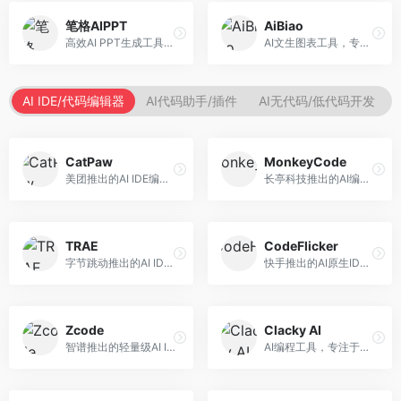
笔格AIPPT
AiBiao
高效AI PPT生成工具，专注于演示文稿智能创作。面向职场人士，支持主题输入、内容生成、设计美化等功能，PPT制作效率高。
AI文生图表工具，专注于数据可视化展示。面向数据分析师和职场人士，提供图表生成、数据可视化、PPT嵌入等服务，数据展示专业。
AI IDE/代码编辑器
AI代码助手/插件
AI无代码/低代码开发
CatPaw
MonkeyCode
美团推出的AI IDE编程工具，专注于本地开发生态。面向开发者，提供智能代码补全、代码生成、项目管理等服务，本地开发体验好。
长亭科技推出的AI编程助手，专注于安全开发。面向开发者，提供代码生成、安全检测、漏洞修复等服务，安全开发能力强。
TRAE
CodeFlicker
字节跳动推出的AI IDE编程工具，深度集成大模型能力。面向开发者，提供智能代码补全、代码解释、重构优化等服务，编程效率显著提升。
快手推出的AI原生IDE，专注于短视频相关开发。面向快手生态开发者，提供代码生成、调试辅助等服务，与快手开发生态深度整合。
Zcode
Clacky AI
智谱推出的轻量级AI IDE，基于GLM模型。面向开发者，提供智能代码补全、代码生成、错误检测等服务，中文编程支持好。
AI编程工具，专注于代码智能生成与优化。面向开发者，提供代码生成、代码重构、错误修复等服务，编程效率高。