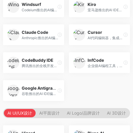
Windsurf
Kiro
Codeium推出的AI编程工具，专注于代码智能辅助。面向开发者，提供代码补全、代码生成、代码解释等服务，多语言支持完善。
亚马逊推出的AI IDE，深度整合AWS云服务。面向AWS开发者，提供代码生成、云服务集成、部署自动化等服务，与AWS生态无缝衔接。
Claude Code
Cursor
Anthropic推出的AI编程工具，基于Claude模型。面向开发者，提供代码生成、代码审查、调试辅助等服务，代码质量高，推理能力强。
AI代码编辑器，集成GPT-4模型，专注于智能编程辅助。面向开发者，提供代码生成、代码解释、错误修复等服务，编程体验流畅，开发效率高。
CodeBuddy IDE
InfCode
腾讯推出的全栈开发AI IDE，整合腾讯云服务。面向开发者，提供代码生成、调试辅助、部署服务等功能，与腾讯云生态深度整合。
企业级AI编程工具，专注于团队协作开发。面向企业开发团队，提供代码生成、代码审查、团队协作等服务，企业级功能完善。
Google Antigravity
谷歌推出的AI IDE编程智能体，整合Google Cloud服务。面向谷歌生态开发者，提供智能编程辅助、云服务集成等功能。
AI UI/UX设计
AI平面设计
AI Logo/品牌设计
AI 3D设计