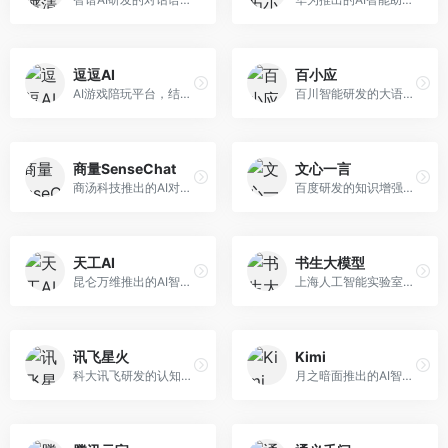
逗逗AI
百小应
AI游戏陪玩平台，结合游戏理解和自然语言交互技术。面向游戏玩家，提供游戏攻略、陪玩互动、社交聊天等服务，游戏知识丰富，互动体验有趣。
百川智能研发的大语言模型助手，专注于中文理解和生成。面向中文用户，提供知识问答、文本创作、代码辅助等服务，模型参数规模大，中文表达流畅自然。
商量SenseChat
文心一言
商汤科技推出的AI对话平台，结合计算机视觉和自然语言处理技术。面向企业用户和开发者，支持多模态交互，视觉理解能力强，适合智能客服和内容创作场景。
百度研发的知识增强大语言模型，深度融合百度知识图谱和搜索能力。面向中文用户，提供知识问答、文本创作、逻辑推理等服务，中文语境理解准确，知识覆盖面广。
天工AI
书生大模型
昆仑万维推出的AI智能助手，集成搜索、对话、创作等多种能力。面向普通用户和内容创作者，支持联网搜索、文本生成、图像理解等功能，响应速度快，免费使用。
上海人工智能实验室研发的开源大模型系列，支持多尺度和多模态。面向研究机构和开发者，开源生态完善，学术研究背景深厚，适合科研和定制开发。
讯飞星火
Kimi
科大讯飞研发的认知智能大模型，深度融合语音识别和自然语言处理技术。面向企业用户和教育领域，提供语音交互、文档处理、代码生成等服务，中文语音识别准确率高。
月之暗面推出的AI智能助手，核心优势在于超长文本处理能力，支持20万字以上文档分析。面向学术研究者、职场人士和内容创作者，提供文档解读、PPT生成、联网搜索等综合服务。