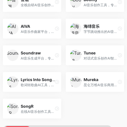
全栈自研AI音乐创作平台，支持从创作到发布的完整流程。面向独立音乐人和音乐工作室，提供作词作曲、编曲混音、音乐发布等服务，创作工具专业。
AI音乐创作工具，专注于快速音乐生成与发布。面向音乐爱好者和业余创作者，支持一键生成原创音乐，可直接发布到音乐平台，创作门槛低。
AIVA
海绵音乐
AI音乐作曲家平台，专注于古典和影视配乐创作。面向影视制作人和游戏开发者，提供原创音乐生成、配乐定制等服务，音乐风格专业，适合影视游戏配乐。
字节跳动推出的AI音乐创作平台，支持多风格音乐生成。面向内容创作者和音乐爱好者，提供歌词创作、旋律生成、编曲制作等服务，创作效率高，适合短视频配乐。
Soundraw
Tunee
AI音乐生成平台，专注于免版税音乐创作。面向视频创作者和内容制作者，提供背景音乐生成、音乐定制等服务，音乐版权清晰，适合视频配乐场景。
对话式音乐创作AI智能体，支持自然语言交互创作。面向音乐爱好者，通过对话方式完成音乐创作，交互体验友好，创作过程直观。
Lyrics Into Song AI
Mureka
歌词转歌曲AI工具，支持将歌词转化为完整歌曲。面向歌词创作者和音乐爱好者，提供歌词谱曲、编曲制作等服务，歌词音乐化效率高。
昆仑万维AI音乐商用创作平台，专注于商业音乐授权。面向企业和商业用户，提供版权音乐生成、商用授权等服务，音乐版权清晰，商业应用安全。
SongR
在线AI音乐创作工具，支持歌词与旋律一体化生成。面向内容创作者和音乐爱好者，提供歌词创作、旋律生成、音乐制作等服务，操作简便，创作速度快。