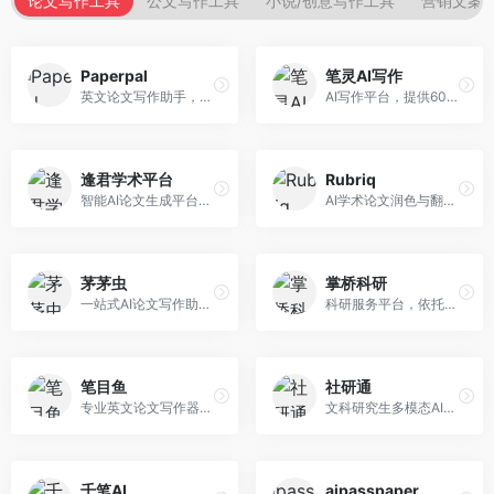
论文写作工具
公文写作工具
小说/创意写作工具
营销文案
Paperpal
笔灵AI写作
英文论文写作助手，专注于学术英语润色。面向需要发表国际期刊的研究者，提供语法检查、学术表达优化、格式规范等服务，英语表达地道专业。
AI写作平台，提供600+写作模板。面向学生、职场人士和内容创作者，支持论文、公文、营销文案等多种文体，模板丰富，一键生成，写作效率大幅提升。
逢君学术平台
Rubriq
智能AI论文生成平台，支持查重检测。面向高校学生和研究人员，提供论文选题、内容生成、查重修改等一站式服务，学术写作流程完整。
AI学术论文润色与翻译平台。面向国际期刊投稿者，提供论文润色、翻译、格式调整等服务，支持多语言，学术表达专业规范。
茅茅虫
掌桥科研
一站式AI论文写作助手，覆盖学术写作全场景。面向高校学生和科研人员，提供开题报告、文献综述、论文正文等写作服务，支持多学科多类型论文，操作简便。
科研服务平台，依托3亿+真实文献数据库。面向学术研究者和学生，提供文献检索、论文写作、科研数据分析等服务，文献资源丰富，学术支持专业。
笔目鱼
社研通
专业英文论文写作器，支持学术论文全流程。面向留学生和国际期刊投稿者，提供英文论文撰写、润色、格式调整等服务，学术英语表达规范。
文科研究生多模态AI学术写作平台。面向文科研究生和社科研究者，提供文献综述、理论分析、定性研究辅助等服务，文科研究方法论支持完善。
千笔AI
aipasspaper