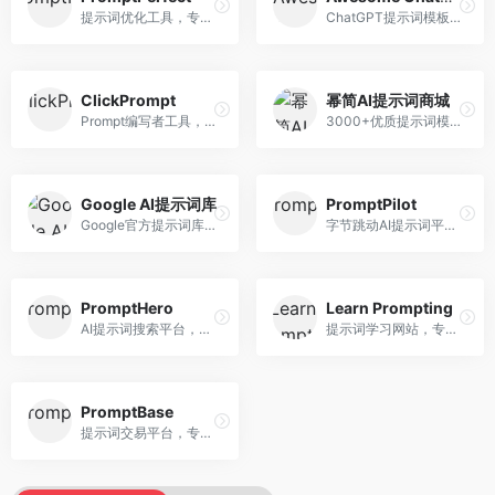
提示词优化工具，专注于提示词质量提升。面向AI用户，提供提示词优化、效果测试、版本对比等服务，提示词优化专业。
ChatGPT提示词模板库，专注于实用提示词收集。面向ChatGPT用户，提供提示词模板、使用场景、效果展示等资源，模板实用性强。
ClickPrompt
幂简AI提示词商城
Prompt编写者工具，专注于提示词创作辅助。面向提示词创作者，提供提示词编辑、测试、分享等服务，创作工具完善。
3000+优质提示词模板平台，专注于中文提示词。面向中文AI用户，提供提示词模板、分类检索、一键使用等服务，中文提示词丰富。
Google AI提示词库
PromptPilot
Google官方提示词库，专注于Gemini模型优化。面向开发者，提供官方提示词指南、最佳实践、示例代码等资源，权威性强。
字节跳动AI提示词平台，专注于提示词优化与管理。面向AI用户，提供提示词优化、效果测试、团队协作等服务，企业级功能完善。
PromptHero
Learn Prompting
AI提示词搜索平台，整合多种AI工具提示词资源。面向AI创作者，提供提示词搜索、模板库、社区分享等服务，提示词资源丰富。
提示词学习网站，专注于提示词工程教育。面向AI学习者，提供提示词教程、最佳实践、案例研究等资源，教学内容系统。
PromptBase
提示词交易平台，专注于高质量提示词买卖。面向AI创作者，提供提示词交易、模板购买、创作者收益等服务，提示词质量高。