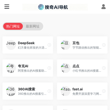
热门网址
最新网址
DeepSeek
豆包
幻方量化研发的大语言模型平台，专注于深度推理和代码生成能力。面向开发者、研究人员和技术爱好者，提供强大的逻辑推理和数学计算功能，开源生态完善，API接口友好。
字节跳动推出的智能对话助手平台，提供文本创作、知识问答、英语学习等多种AI服务。面向普通用户和内容创作者，支持多轮对话和文件解析，免费使用，响应速度快，中文理解能力强。
夸克AI
点点
阿里推出的AI搜索助手，整合搜索与AI功能。面向年轻用户，提供智能搜索、文档处理、学习辅助等服务，与夸克生态深度整合。
小红书推出的AI搜索应用，专注于生活方式内容搜索。面向小红书用户，提供生活攻略、消费决策、内容推荐等服务，生活方式内容丰富。
360AI搜索
fast.ai
360推出的AI搜索引擎，专注于安全智能搜索。面向普通用户，提供智能问答、网页搜索、内容整理等服务，安全防护能力强。
免费开源深度学习网站，专注于实用AI教学。面向开发者，提供免费深度学习课程、实战项目、代码库等资源，学习门槛低。