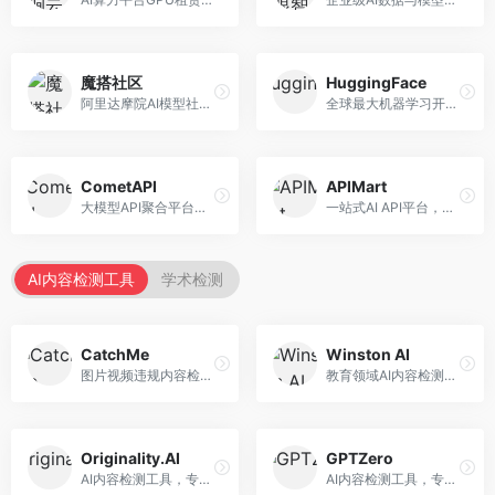
魔搭社区
HuggingFace
阿里达摩院AI模型社区，专注于中文AI生态。面向中文开发者，提供开源模型、数据集、开发工具等资源，中文模型丰富。
全球最大机器学习开源社区，整合模型库与开发工具。面向AI研究者和开发者，提供开源模型、数据集、开发工具等资源，开源生态最完善。
CometAPI
APIMart
大模型API聚合平台，整合多种AI模型服务。面向开发者，提供统一接口、模型切换、监控分析等服务，API管理便捷。
一站式AI API平台，整合多种AI服务。面向开发者，提供模型API、图像处理、语音识别等服务，API种类丰富。
AI内容检测工具
学术检测
CatchMe
Winston AI
图片视频违规内容检测平台，专注于视觉内容安全。面向内容平台，提供图片审核、视频审核、直播监控等服务，视觉检测专业。
教育领域AI内容检测平台，专注于学术诚信。面向教育机构，提供AI内容检测、抄袭检测、报告生成等服务，教育适配性强。
Originality.AI
GPTZero
AI内容检测工具，专注于内容原创性验证。面向内容创作者和出版商，提供AI检测、抄袭检测、批量分析等服务，检测精度高。
AI内容检测工具，专注于AI生成文本识别。面向教育工作者和出版商，提供文本检测、批量分析、API接口等服务，检测准确率高。