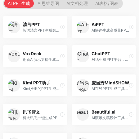
AI PPT生成
AI思维导图
AI文档处理
AI表格/图表
清言PPT
AiPPT
智谱清言PPT生成智能体，基于GLM大模型。面向智谱用户，支持对话生成PPT、内容优化等服务，与智谱生态深度整合。
AI快速生成高质量PPT平台，支持主题定制。面向职场人士和学生，提供一键生成、模板选择、内容优化等服务，PPT制作速度快，设计质量高。
VoxDeck
ChatPPT
创新AI演示文稿生成工具，支持语音交互创作。面向职场人士，支持语音输入、PPT生成、内容优化等功能，语音创作体验便捷。
对话生成PPT平台，支持自然语言交互创作。面向职场人士和教育工作者，通过对话方式完成PPT制作，交互体验友好，创作过程直观。
Kimi PPT助手
麦当秀MindSHOW
Kimi推出的PPT生成智能体，整合长文本处理能力。面向职场人士和学生，支持文档解析、PPT生成、内容优化等服务，与Kimi生态深度整合。
AI在线PPT生成工具，支持思维导图转PPT。面向职场人士，提供思维导图导入、PPT生成、模板选择等服务，思维导图转PPT效率高。
讯飞智文
Beautiful.ai
科大讯飞一键生成PPT和Word工具，整合语音技术。面向职场人士，支持语音输入、文档生成、格式调整等功能，办公效率显著提升。
AI演示文稿设计工具，专注于自动化设计排版。面向职场人士，提供智能排版、模板选择、设计优化等服务，设计美观度高。