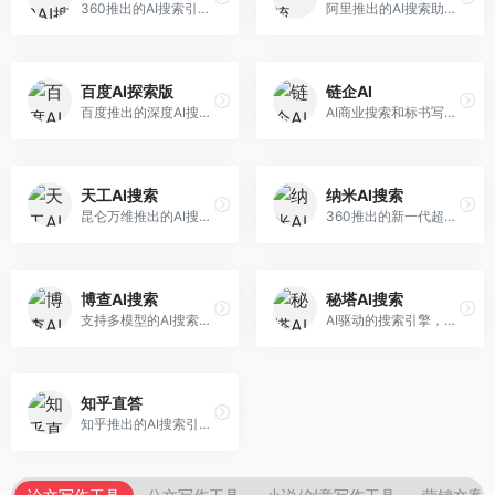
360推出的AI搜索引擎，专注于安全智能搜索。面向普通用户，提供智能问答、网页搜索、内容整理等服务，安全防护能力强。
阿里推出的AI搜索助手，专注于智能信息获取。面向普通用户，提供智能搜索、内容整理、知识问答等服务，与阿里生态深度整合。
百度AI探索版
链企AI
百度推出的深度AI搜索引擎，整合百度知识图谱。面向中文用户，提供智能问答、知识探索、内容生成等服务，知识覆盖面广。
AI商业搜索和标书写作工具，专注于企业服务场景。面向企业用户，提供商业信息搜索、标书生成、企业分析等服务，商业信息专业。
天工AI搜索
纳米AI搜索
昆仑万维推出的AI搜索引擎，整合大模型与搜索能力。面向普通用户，提供智能问答、深度搜索、内容整理等服务，中文搜索体验好。
360推出的新一代超级AI搜索，深度整合360搜索资源。面向普通用户，提供智能问答、多模态搜索、内容生成等服务，安全可靠。
博查AI搜索
秘塔AI搜索
支持多模型的AI搜索引擎，整合多种大模型能力。面向AI爱好者，提供多模型搜索、答案对比、深度分析等服务，模型选择灵活。
AI驱动的搜索引擎，专注于无广告直达结果。面向研究者和信息获取需求者，提供深度搜索、来源标注、答案整理等服务，搜索结果干净准确，信息可信度高。
知乎直答
知乎推出的AI搜索引擎，专注于知识问答场景。面向知识获取者，提供知乎内容搜索、智能问答、知识整理等服务，专业知识丰富。