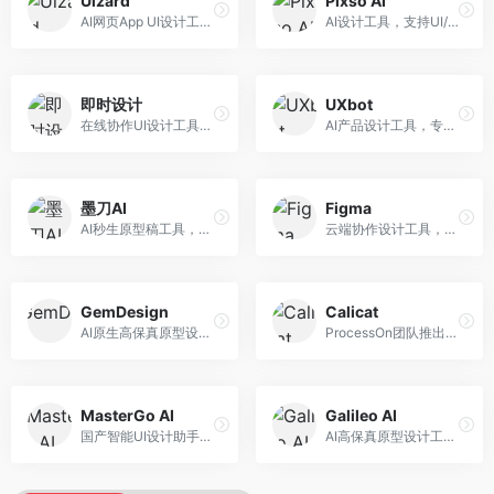
Uizard
Pixso AI
AI网页App UI设计工具，专注于快速界面生成。面向产品经理和设计师，提供线框图转UI、界面生成、设计优化等服务，设计速度快。
AI设计工具，支持UI/UX设计全流程。面向设计师和产品团队，提供界面生成、设计优化、协作评审等服务，国产替代方案，团队协作便捷。
即时设计
UXbot
在线协作UI设计工具，整合AI设计功能。面向设计师和产品团队，提供界面设计、原型制作、设计资源库等服务，国产协作设计平台。
AI产品设计工具，专注于用户体验优化。面向UX设计师，提供用户研究、设计建议、可用性测试等服务，UX设计支持完善。
墨刀AI
Figma
AI秒生原型稿工具，专注于快速原型设计。面向产品经理和设计师，提供原型生成、交互设计、团队协作等服务，原型制作效率高。
云端协作设计工具，整合AI设计辅助功能。面向UI/UX设计师和产品团队，提供界面设计、原型制作、团队协作等服务，协作功能强大，是UI设计领域的标杆产品。
GemDesign
Calicat
AI原生高保真原型设计工具，专注于智能设计生成。面向设计师，提供界面生成、设计优化、原型制作等服务，设计自动化程度高。
ProcessOn团队推出的产设研协作平台，整合设计与协作功能。面向产品团队，提供设计协作、文档管理、团队沟通等服务，产研协作便捷。
MasterGo AI
Galileo AI
国产智能UI设计助手，专注于界面设计自动化。面向UI设计师，提供界面生成、组件设计、设计系统构建等服务，中文用户适配性好。
AI高保真原型设计工具，专注于UI界面生成。面向设计师和产品团队，提供界面生成、交互设计、设计优化等服务，界面质量高。