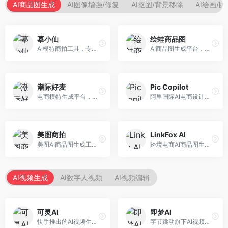
AI商品图生成
AI图像增强/修复
AI抠图/背景移除
AI绘画/
摹小仙
绘蛙商品图
AI模特商拍工具，专注于服装电商。面向服装电商卖家，提供虚拟模特试穿、商品展示图生成等服务，模特形象多样，拍摄成本低。
AI商品图生成平台，支持模特换装和场景生成。面向电商卖家，提供商品上身效果展示、场景化商品图生成等服务，电商营销效果显著。
潮际好麦
Pic Copilot
电商模特生成平台，支持AI虚拟模特创作。面向服装和配饰电商，提供模特试穿、商品展示、营销素材生成等服务，模特形象可定制。
阿里国际AI电商设计工具，专注于跨境电商。面向跨境电商卖家，提供商品图优化、营销海报生成、多语言适配等服务，海外市场适配性强。
美图商拍
LinkFox AI
美图AI商品图生成工具，整合美图生态。面向电商卖家，提供商品图美化、模特替换、场景生成等服务，移动端操作便捷。
跨境电商AI商品图生成工具。面向跨境电商卖家，支持多语言商品图生成、模特替换、场景优化等服务，适配海外电商平台需求。
AI视频生成
AI数字人视频
AI视频编辑
可灵AI
即梦AI
快手推出的AI视频生成平台，支持文生视频和图生视频，可生成长达2分钟的高质量视频内容。面向短视频创作者和营销人员，操作简便，生成效果逼真，适合商业推广和创意表达。
字节跳动旗下AI视频创作平台，支持多模态内容生成。面向内容创作者和营销人员，提供文生视频、图生视频、智能剪辑等功能，中文理解能力强，创作效率高。