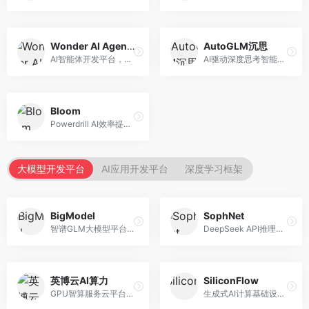
Wonder AI Agents
AutoGLM沉思
AI智能体开发平台，专注于低代码智能体创建。面向开发者，提供可视化开发、模板库、部署服务等功能，开发门槛低。
AI驱动深度思考智能体，专注于复杂推理任务。面向高级用户，提供深度分析、逻辑推理、决策支持等服务，推理能力强。
Bloom
Powerdrill AI效率提升平台，专注于企业智能化。面向企业用户，提供智能体创建、流程自动化、数据分析等服务，企业效率提升显著。
大模型开发平台
AI应用开发平台
深度学习框架
BigModel
SophNet
智谱GLM大模型平台，提供API调用与模型服务。面向开发者和企业用户，提供GLM系列模型API、微调服务、应用开发工具等，开源生态完善。
DeepSeek API推理平台，专注于DeepSeek模型服务。面向开发者，提供DeepSeek模型API、高性能推理、低成本服务，推理效率高。
英博云AI算力
SiliconFlow
GPU智算服务云平台，专注于AI算力租赁。面向AI研究者和企业，提供GPU租赁、模型训练、推理服务等，算力资源丰富。
生成式AI计算基础设施平台，专注于模型推理服务。面向开发者和企业，提供多模型API、高性能推理、成本优化等服务，推理性价比高。