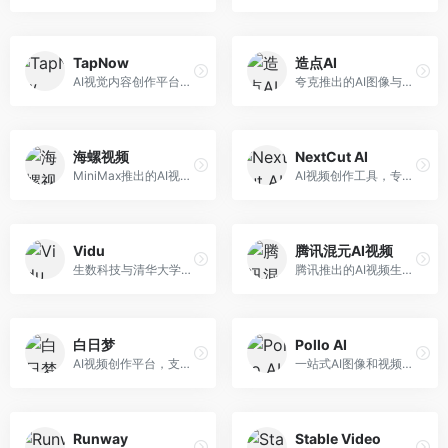
TapNow
造点AI
AI视觉内容创作平台，整合图像与视频生成能力。面向内容创作者，提供文生图、文生视频、智能编辑等服务，创作工具丰富，一站式体验便捷。
夸克推出的AI图像与视频创作平台。面向普通用户和内容创作者，提供文生图、文生视频等功能，操作简便，与夸克生态深度整合。
海螺视频
NextCut AI
MiniMax推出的AI视频生成工具，支持高质量视频创作。面向内容创作者，提供文生视频、视频编辑等功能，生成速度快，视频效果自然流畅。
AI视频创作工具，专注于智能剪辑和视频生成。面向视频创作者，提供智能剪辑、视频生成、特效添加等功能，剪辑效率高，适合快节奏内容生产。
Vidu
腾讯混元AI视频
生数科技与清华大学联合研发的AI视频生成大模型。面向视频创作者和内容生产者，支持文生视频、图生视频，视频质量高，物理运动理解准确，国产视频生成领先工具。
腾讯推出的AI视频生成工具，基于混元大模型。面向腾讯生态用户和内容创作者，支持文生视频、视频编辑等功能，与腾讯产品生态深度整合。
白日梦
Pollo AI
AI视频创作平台，支持生成长达50分钟的长视频内容。面向长视频创作者和内容生产者，支持故事视频生成、视频编辑等功能，适合叙事性内容创作。
一站式AI图像和视频创作平台，整合多种生成工具。面向内容创作者，提供文生图、文生视频、视频编辑等服务，创作工具全面，一站式体验便捷。
Runway
Stable Video