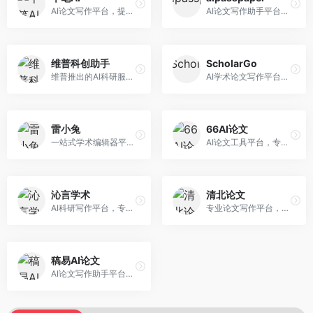
AI论文写作平台，提供无限改稿服务。面向高校学生和学术研究者，支持论文选题、大纲生成、内容撰写、查重修改等全流程服务，改稿次数不限，服务质量有保障。
AI论文写作助手平台，提供智能化的学术写作支持。面向大学生和研究人员，支持多种学科论文生成，提供参考文献管理和格式规范服务，写作效率高。
维普科创助手
ScholarGo
维普推出的AI科研服务平台，整合学术资源与智能写作。面向科研人员和高校师生，提供文献检索、论文写作、查重检测等一站式服务，学术资源权威可靠。
AI学术论文写作平台，专注于理工科领域的逻辑构建。面向理工科研究生和科研工作者，提供公式编辑、数据分析、论文结构优化等服务，理工科写作逻辑严谨。
雷小兔
66AI论文
一站式学术编辑器平台，覆盖论文写作全流程。面向高校学生和科研人员，提供选题分析、文献检索、论文生成、查重降重等服务，操作流程清晰，学术写作效率显著提升。
AI论文工具平台，专注于高质量低查重论文生成。面向大学生和研究生，提供论文写作、降重修改等服务，生成内容原创度高，查重率低。
沁言学术
清北论文
AI科研写作平台，专注于学术研究辅助。面向研究生和科研工作者，提供文献分析、研究方法指导、论文撰写等服务，学术资源丰富，研究支持全面。
专业论文写作平台，依托高校学术资源。面向本科生和研究生，提供论文指导、写作辅助、查重检测等服务，学术规范性强，适合追求高质量论文的用户。
稿易AI论文
AI论文写作助手平台，提供智能化学术写作支持。面向高校学生，支持多种论文类型生成，提供参考文献管理和格式规范服务，操作流程简单。