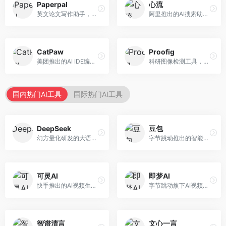
Paperpal
心流
英文论文写作助手，专注于学术英语润色。面向需要发表国际期刊的研究者，提供语法检查、学术表达优化、格式规范等服务，英语表达地道专业。
阿里推出的AI搜索助手，专注于智能信息获取。面向普通用户，提供智能搜索、内容整理、知识问答等服务，与阿里生态深度整合。
CatPaw
Proofig
美团推出的AI IDE编程工具，专注于本地开发生态。面向开发者，提供智能代码补全、代码生成、项目管理等服务，本地开发体验好。
科研图像检测工具，专注于学术图像完整性验证。面向科研人员，提供图像检测、重复分析、报告生成等服务，学术检测专业。
国内热门AI工具
国际热门AI工具
DeepSeek
豆包
幻方量化研发的大语言模型平台，专注于深度推理和代码生成能力。面向开发者、研究人员和技术爱好者，提供强大的逻辑推理和数学计算功能，开源生态完善，API接口友好。
字节跳动推出的智能对话助手平台，提供文本创作、知识问答、英语学习等多种AI服务。面向普通用户和内容创作者，支持多轮对话和文件解析，免费使用，响应速度快，中文理解能力强。
可灵AI
即梦AI
快手推出的AI视频生成平台，支持文生视频和图生视频，可生成长达2分钟的高质量视频内容。面向短视频创作者和营销人员，操作简便，生成效果逼真，适合商业推广和创意表达。
字节跳动旗下AI视频创作平台，支持多模态内容生成。面向内容创作者和营销人员，提供文生视频、图生视频、智能剪辑等功能，中文理解能力强，创作效率高。
智谱清言
文心一言