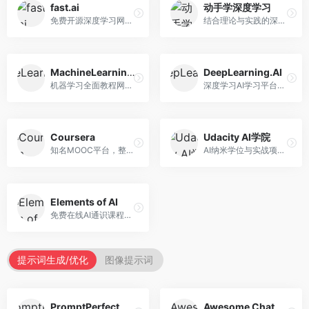
fast.ai
动手学深度学习
免费开源深度学习网站，专注于实用AI教学。面向开发者，提供免费深度学习课程、实战项目、代码库等资源，学习门槛低。
结合理论与实践的深度学习教材，专注于代码驱动学习。面向学生和开发者，提供深度学习理论、代码实现、练习题等资源，学习体验好。
MachineLearningMastery
DeepLearning.AI
机器学习全面教程网站，专注于实用技能教学。面向开发者，提供机器学习算法、Python实现、项目实战等教程，实用性强。
深度学习AI学习平台，由吴恩达创立。面向AI学习者，提供深度学习专项课程、AI新闻、技术社区等资源，课程质量权威。
Coursera
Udacity AI学院
知名MOOC平台，整合全球顶尖大学课程资源。面向学习者，提供AI、机器学习、深度学习等课程，证书认可度高，课程质量专业。
AI纳米学位与实战项目平台，专注于职业导向学习。面向AI从业者，提供机器学习、深度学习、计算机视觉等纳米学位，项目实战性强。
Elements of AI
免费在线AI通识课程，专注于AI基础知识普及。面向普通大众，提供AI概念、原理、应用等入门知识，语言通俗易懂。
提示词生成/优化
图像提示词
PromptPerfect
Awesome ChatGPT Prompts