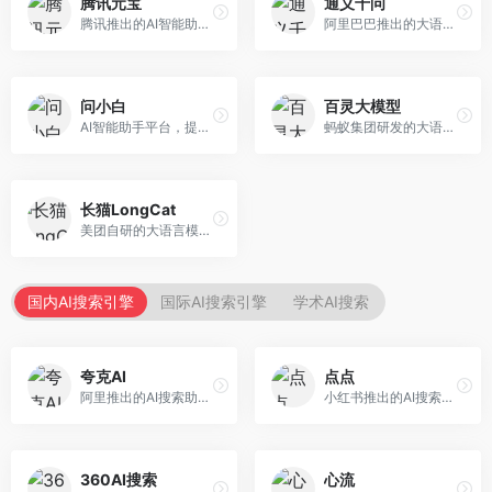
腾讯元宝
通义千问
腾讯推出的AI智能助手，整合微信生态和腾讯云服务。面向普通用户和企业客户，支持文档解析、图像理解、联网搜索等功能，与腾讯产品无缝衔接，办公协作便捷。
阿里巴巴推出的大语言模型平台，提供对话问答、文档处理、图像理解、代码编写等全方位AI服务。面向企业用户和个人开发者，集成阿里云生态，支持多模态交互，企业级安全保障。
问小白
百灵大模型
AI智能助手平台，提供知识问答、文本创作、文档处理等服务。面向普通用户和职场人士，操作简便，响应速度快，支持多场景应用。
蚂蚁集团研发的大语言模型平台，专注于金融科技和企业服务。面向金融机构和企业客户，提供智能客服、风险分析、文档处理等服务，金融场景理解深入。
长猫LongCat
美团自研的大语言模型对话平台，专注于本地生活服务场景。面向美团生态用户，提供智能推荐、服务问答等功能，本地生活知识覆盖全面。
国内AI搜索引擎
国际AI搜索引擎
学术AI搜索
夸克AI
点点
阿里推出的AI搜索助手，整合搜索与AI功能。面向年轻用户，提供智能搜索、文档处理、学习辅助等服务，与夸克生态深度整合。
小红书推出的AI搜索应用，专注于生活方式内容搜索。面向小红书用户，提供生活攻略、消费决策、内容推荐等服务，生活方式内容丰富。
360AI搜索
心流