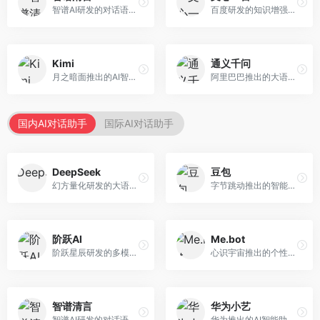
智谱AI研发的对话语言模型，支持中英双语交互。面向中文用户和开发者，提供知识问答、代码编写、文档解读等服务，开源生态完善，学术研究背景深厚。
百度研发的知识增强大语言模型，深度融合百度知识图谱和搜索能力。面向中文用户，提供知识问答、文本创作、逻辑推理等服务，中文语境理解准确，知识覆盖面广。
Kimi
通义千问
月之暗面推出的AI智能助手，核心优势在于超长文本处理能力，支持20万字以上文档分析。面向学术研究者、职场人士和内容创作者，提供文档解读、PPT生成、联网搜索等综合服务。
阿里巴巴推出的大语言模型平台，提供对话问答、文档处理、图像理解、代码编写等全方位AI服务。面向企业用户和个人开发者，集成阿里云生态，支持多模态交互，企业级安全保障。
国内AI对话助手
国际AI对话助手
DeepSeek
豆包
幻方量化研发的大语言模型平台，专注于深度推理和代码生成能力。面向开发者、研究人员和技术爱好者，提供强大的逻辑推理和数学计算功能，开源生态完善，API接口友好。
字节跳动推出的智能对话助手平台，提供文本创作、知识问答、英语学习等多种AI服务。面向普通用户和内容创作者，支持多轮对话和文件解析，免费使用，响应速度快，中文理解能力强。
阶跃AI
Me.bot
阶跃星辰研发的多模态大模型平台，支持文本、图像、视频的综合理解与生成。面向创作者和企业客户，提供内容创作、智能分析等服务，多模态能力突出。
心识宇宙推出的个性化AI伴侣，专注于情感交互和个人助理服务。面向个人用户，支持日程管理、情感陪伴、知识问答等功能，交互体验人性化。
智谱清言
华为小艺
智谱AI研发的对话语言模型，支持中英双语交互。面向中文用户和开发者，提供知识问答、代码编写、文档解读等服务，开源生态完善，学术研究背景深厚。
华为推出的AI智能助手网页端，深度整合鸿蒙生态和华为云服务。面向华为设备用户，支持语音交互、智能问答、设备控制等功能，与华为硬件生态无缝衔接。