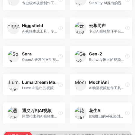
专业级AI视频制作工具，支持视频生成与编辑。面向影视制作人和创意工作者，提供文生视频、视频编辑、绿幕抠像等专业功能，视频处理能力强，适合专业创作场景。
Stability AI推出的视频生成模型，开源可部署。面向开发者和专业创作者，支持视频生成、视频编辑等功能，开源生态完善，定制化程度高。
Higgsfield
云幕同声
AI视频生成工具，专注于高质量视频内容创作。面向视频创作者和营销人员，支持文生视频、视频编辑等功能，视频效果逼真，适合商业应用。
专业AI视频翻译平台，支持视频多语言配音和字幕生成。面向跨境电商和内容出海从业者，提供视频翻译、配音、字幕生成等服务，多语言支持完善。
Sora
Gen-2
OpenAI研发的文生视频大模型，可根据文字描述生成长达60秒的高清视频。面向影视创作者、广告从业者和内容生产者，视频连贯性强，物理世界理解准确，代表了AI视频生成的最高水平。
Runway推出的视频生成模型，专注于文生视频和视频风格转换。面向影视制作人和创意工作者，支持文本到视频、图像到视频等多种生成模式，视频质量专业级。
Luma Dream Machine
MochiAni
Luma AI推出的视频生成工具，专注于高质量视频创作。面向影视创作者和内容生产者，支持文生视频、图生视频，视频质量高，物理运动流畅自然。
AI动画视频创作工具，专注于动画内容生成。面向动画创作者和二次元内容生产者，支持动画风格视频生成，动画效果流畅，适合动漫内容创作。
通义万相AI视频
花生AI
阿里推出的AI视频生成服务，整合图像与视频创作能力。面向电商和营销从业者，支持商品视频生成、营销视频制作等服务，商业应用场景丰富。
B站推出的AI视频创作工具，专注于短视频内容生成。面向B站创作者，支持视频生成、视频编辑等功能，与B站平台深度整合，创作效率高。