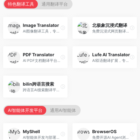
特色翻译工具
通用翻译平台
Image Translator
北极象沉浸式翻译
AI图像翻译工具，专注于图片文字翻译。面向设计师和电商从业者，提供图片文字识别、翻译、替换等服务，图像翻译效果好。
免费沉浸式网页翻译工具，专注于阅读体验。面向普通用户，提供网页双语翻译、文档翻译等服务，免费使用，翻译质量高。
PDF Translator
Lufe AI Translator
AI PDF文档翻译平台，专注于文档本地化。面向商务人士，提供PDF翻译、格式保留、批量处理等服务，文档翻译专业。
AI双语翻译扩展，专注于浏览器翻译场景。面向外语内容阅读者，提供网页双语翻译、划词翻译等服务，浏览器集成便捷。
bilin跨语言搜索
跨语言AI搜索翻译平台，专注于信息获取。面向研究者和内容创作者，提供跨语言搜索、内容翻译、信息整合等服务，跨语言检索能力强。
AI智能体开发平台
通用AI智能体
MyShell
BrowserOS
AI智能体开发与部署平台，专注于语音交互智能体。面向开发者，提供语音智能体创建、部署服务、社区分享等功能，语音交互能力强。
免费开源AI Agent浏览器，专注于浏览器自动化。面向开发者，提供浏览器控制、任务自动化、API接口等服务，开源免费。