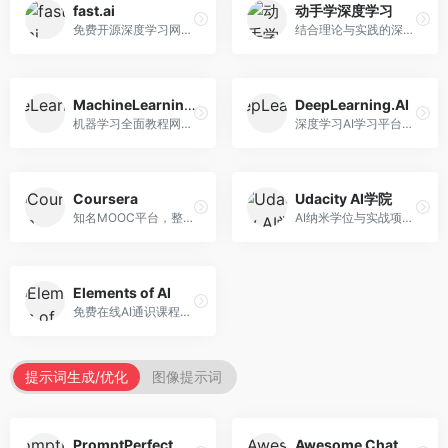
fast.ai
动手学深度学习
免费开源深度学习网站，专注于实用AI教学。面向开发者，提供免费深度学习课程、实战项目、代码库等资源，学习门槛低。
结合理论与实践的深度学习教材，专注于代码驱动学习。面向学生和开发者，提供深度学习理论、代码实现、练习题等资源，学习体验好。
MachineLearningMastery
DeepLearning.AI
机器学习全面教程网站，专注于实用技能教学。面向开发者，提供机器学习算法、Python实现、项目实战等教程，实用性强。
深度学习AI学习平台，由吴恩达创立。面向AI学习者，提供深度学习专项课程、AI新闻、技术社区等资源，课程质量权威。
Coursera
Udacity AI学院
知名MOOC平台，整合全球顶尖大学课程资源。面向学习者，提供AI、机器学习、深度学习等课程，证书认可度高，课程质量专业。
AI纳米学位与实战项目平台，专注于职业导向学习。面向AI从业者，提供机器学习、深度学习、计算机视觉等纳米学位，项目实战性强。
Elements of AI
免费在线AI通识课程，专注于AI基础知识普及。面向普通大众，提供AI概念、原理、应用等入门知识，语言通俗易懂。
提示词生成/优化
图像提示词
PromptPerfect
Awesome ChatGPT Prompts