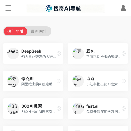
热门网址
最新网址
DeepSeek
豆包
幻方量化研发的大语言模型平台，专注于深度推理和代码生成能力。面向开发者、研究人员和技术爱好者，提供强大的逻辑推理和数学计算功能，开源生态完善，API接口友好。
字节跳动推出的智能对话助手平台，提供文本创作、知识问答、英语学习等多种AI服务。面向普通用户和内容创作者，支持多轮对话和文件解析，免费使用，响应速度快，中文理解能力强。
夸克AI
点点
阿里推出的AI搜索助手，整合搜索与AI功能。面向年轻用户，提供智能搜索、文档处理、学习辅助等服务，与夸克生态深度整合。
小红书推出的AI搜索应用，专注于生活方式内容搜索。面向小红书用户，提供生活攻略、消费决策、内容推荐等服务，生活方式内容丰富。
360AI搜索
fast.ai
360推出的AI搜索引擎，专注于安全智能搜索。面向普通用户，提供智能问答、网页搜索、内容整理等服务，安全防护能力强。
免费开源深度学习网站，专注于实用AI教学。面向开发者，提供免费深度学习课程、实战项目、代码库等资源，学习门槛低。