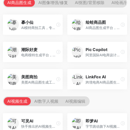
AI商品图生成
AI图像增强/修复
AI抠图/背景移除
AI绘画/
摹小仙
绘蛙商品图
AI模特商拍工具，专注于服装电商。面向服装电商卖家，提供虚拟模特试穿、商品展示图生成等服务，模特形象多样，拍摄成本低。
AI商品图生成平台，支持模特换装和场景生成。面向电商卖家，提供商品上身效果展示、场景化商品图生成等服务，电商营销效果显著。
潮际好麦
Pic Copilot
电商模特生成平台，支持AI虚拟模特创作。面向服装和配饰电商，提供模特试穿、商品展示、营销素材生成等服务，模特形象可定制。
阿里国际AI电商设计工具，专注于跨境电商。面向跨境电商卖家，提供商品图优化、营销海报生成、多语言适配等服务，海外市场适配性强。
美图商拍
LinkFox AI
美图AI商品图生成工具，整合美图生态。面向电商卖家，提供商品图美化、模特替换、场景生成等服务，移动端操作便捷。
跨境电商AI商品图生成工具。面向跨境电商卖家，支持多语言商品图生成、模特替换、场景优化等服务，适配海外电商平台需求。
AI视频生成
AI数字人视频
AI视频编辑
可灵AI
即梦AI
快手推出的AI视频生成平台，支持文生视频和图生视频，可生成长达2分钟的高质量视频内容。面向短视频创作者和营销人员，操作简便，生成效果逼真，适合商业推广和创意表达。
字节跳动旗下AI视频创作平台，支持多模态内容生成。面向内容创作者和营销人员，提供文生视频、图生视频、智能剪辑等功能，中文理解能力强，创作效率高。