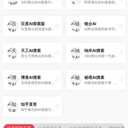
360推出的AI搜索引擎，专注于安全智能搜索。面向普通用户，提供智能问答、网页搜索、内容整理等服务，安全防护能力强。
阿里推出的AI搜索助手，专注于智能信息获取。面向普通用户，提供智能搜索、内容整理、知识问答等服务，与阿里生态深度整合。
百度AI探索版
链企AI
百度推出的深度AI搜索引擎，整合百度知识图谱。面向中文用户，提供智能问答、知识探索、内容生成等服务，知识覆盖面广。
AI商业搜索和标书写作工具，专注于企业服务场景。面向企业用户，提供商业信息搜索、标书生成、企业分析等服务，商业信息专业。
天工AI搜索
纳米AI搜索
昆仑万维推出的AI搜索引擎，整合大模型与搜索能力。面向普通用户，提供智能问答、深度搜索、内容整理等服务，中文搜索体验好。
360推出的新一代超级AI搜索，深度整合360搜索资源。面向普通用户，提供智能问答、多模态搜索、内容生成等服务，安全可靠。
博查AI搜索
秘塔AI搜索
支持多模型的AI搜索引擎，整合多种大模型能力。面向AI爱好者，提供多模型搜索、答案对比、深度分析等服务，模型选择灵活。
AI驱动的搜索引擎，专注于无广告直达结果。面向研究者和信息获取需求者，提供深度搜索、来源标注、答案整理等服务，搜索结果干净准确，信息可信度高。
知乎直答
知乎推出的AI搜索引擎，专注于知识问答场景。面向知识获取者，提供知乎内容搜索、智能问答、知识整理等服务，专业知识丰富。