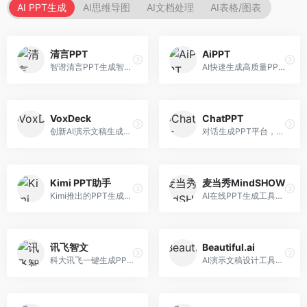
AI PPT生成
AI思维导图
AI文档处理
AI表格/图表
清言PPT
AiPPT
智谱清言PPT生成智能体，基于GLM大模型。面向智谱用户，支持对话生成PPT、内容优化等服务，与智谱生态深度整合。
AI快速生成高质量PPT平台，支持主题定制。面向职场人士和学生，提供一键生成、模板选择、内容优化等服务，PPT制作速度快，设计质量高。
VoxDeck
ChatPPT
创新AI演示文稿生成工具，支持语音交互创作。面向职场人士，支持语音输入、PPT生成、内容优化等功能，语音创作体验便捷。
对话生成PPT平台，支持自然语言交互创作。面向职场人士和教育工作者，通过对话方式完成PPT制作，交互体验友好，创作过程直观。
Kimi PPT助手
麦当秀MindSHOW
Kimi推出的PPT生成智能体，整合长文本处理能力。面向职场人士和学生，支持文档解析、PPT生成、内容优化等服务，与Kimi生态深度整合。
AI在线PPT生成工具，支持思维导图转PPT。面向职场人士，提供思维导图导入、PPT生成、模板选择等服务，思维导图转PPT效率高。
讯飞智文
Beautiful.ai
科大讯飞一键生成PPT和Word工具，整合语音技术。面向职场人士，支持语音输入、文档生成、格式调整等功能，办公效率显著提升。
AI演示文稿设计工具，专注于自动化设计排版。面向职场人士，提供智能排版、模板选择、设计优化等服务，设计美观度高。