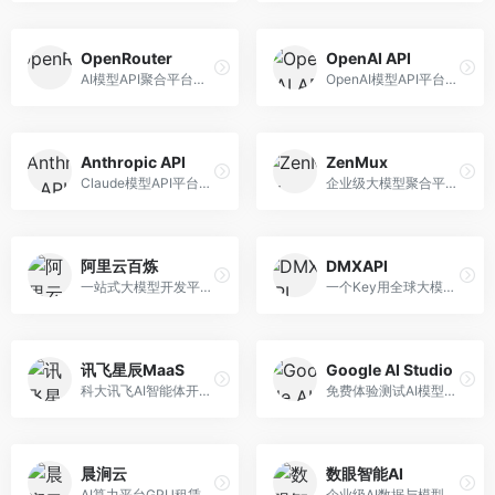
OpenRouter
OpenAI API
AI模型API聚合平台，整合多种主流大模型。面向开发者，提供统一API接口、模型对比、成本优化等服务，模型选择灵活。
OpenAI模型API平台，提供GPT系列模型服务。面向开发者，提供模型API、微调服务、Assistants API等，是AI开发领域的基础设施。
Anthropic API
ZenMux
Claude模型API平台，专注于安全可靠的AI服务。面向开发者，提供Claude系列模型API、安全特性、企业级服务等，API质量高。
企业级大模型聚合平台，专注于企业AI服务。面向企业用户，提供多模型管理、安全合规、成本优化等服务，企业级功能完善。
阿里云百炼
DMXAPI
一站式大模型开发平台，深度整合阿里云服务。面向企业开发者和AI团队，提供模型训练、微调、部署、应用开发等全流程服务，企业级功能完善。
一个Key用全球大模型的聚合平台。面向开发者，提供多模型统一API、简化接入、成本控制等服务，接入便捷。
讯飞星辰MaaS
Google AI Studio
科大讯飞AI智能体开发平台，专注于企业级模型服务。面向企业用户，提供模型调用、智能体创建、行业解决方案等服务，中文能力突出。
免费体验测试AI模型的平台，深度整合Google生态。面向开发者和研究者，提供Gemini模型体验、API密钥管理、提示词测试等服务，免费使用。
晨涧云
数眼智能AI
AI算力平台GPU租赁服务，专注于弹性算力。面向开发者和研究者，提供GPU租赁、弹性调度、成本优化等服务，算力灵活。
企业级AI数据与模型服务平台，专注于数据驱动AI。面向企业用户，提供数据管理、模型训练、部署服务等，数据治理能力强。