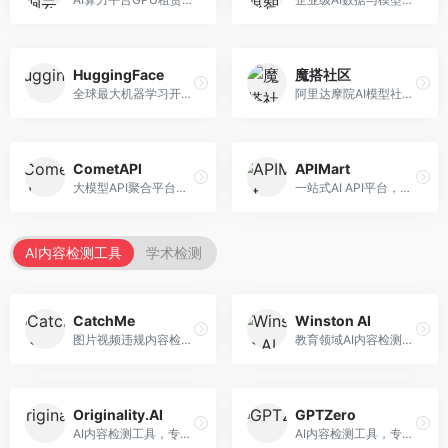
HuggingFace
魔搭社区
全球最大机器学习开源社区，整合模型库与开发工具。面向AI研究者和开发者，提供开源模型、数据集、开发工具等资源，开源生态最完善。
阿里达摩院AI模型社区，专注于中文AI生态。面向中文开发者，提供开源模型、数据集、开发工具等资源，中文模型丰富。
CometAPI
APIMart
大模型API聚合平台，整合多种AI模型服务。面向开发者，提供统一接口、模型切换、监控分析等服务，API管理便捷。
一站式AI API平台，整合多种AI服务。面向开发者，提供模型API、图像处理、语音识别等服务，API种类丰富。
AI内容检测工具
学术检测
CatchMe
Winston AI
图片视频违规内容检测平台，专注于视觉内容安全。面向内容平台，提供图片审核、视频审核、直播监控等服务，视觉检测专业。
教育领域AI内容检测平台，专注于学术诚信。面向教育机构，提供AI内容检测、抄袭检测、报告生成等服务，教育适配性强。
Originality.AI
GPTZero
AI内容检测工具，专注于内容原创性验证。面向内容创作者和出版商，提供AI检测、抄袭检测、批量分析等服务，检测精度高。
AI内容检测工具，专注于AI生成文本识别。面向教育工作者和出版商，提供文本检测、批量分析、API接口等服务，检测准确率高。