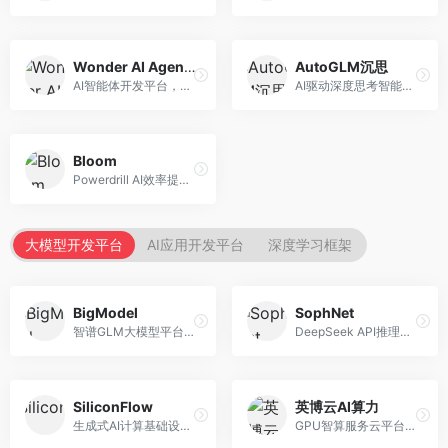
Wonder AI Agents
AutoGLM沉思
AI智能体开发平台，专注于低代码智能体创建。面向开发者，提供可视化开发、模板库、部署服务等功能，开发门槛低。
AI驱动深度思考智能体，专注于复杂推理任务。面向高级用户，提供深度分析、逻辑推理、决策支持等服务，推理能力强。
Bloom
Powerdrill AI效率提升平台，专注于企业智能化。面向企业用户，提供智能体创建、流程自动化、数据分析等服务，企业效率提升显著。
大模型开发平台
AI应用开发平台
深度学习框架
BigModel
SophNet
智谱GLM大模型平台，提供API调用与模型服务。面向开发者和企业用户，提供GLM系列模型API、微调服务、应用开发工具等，开源生态完善。
DeepSeek API推理平台，专注于DeepSeek模型服务。面向开发者，提供DeepSeek模型API、高性能推理、低成本服务，推理效率高。
SiliconFlow
英博云AI算力
生成式AI计算基础设施平台，专注于模型推理服务。面向开发者和企业，提供多模型API、高性能推理、成本优化等服务，推理性价比高。
GPU智算服务云平台，专注于AI算力租赁。面向AI研究者和企业，提供GPU租赁、模型训练、推理服务等，算力资源丰富。