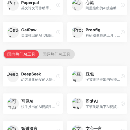
Paperpal
心流
英文论文写作助手，专注于学术英语润色。面向需要发表国际期刊的研究者，提供语法检查、学术表达优化、格式规范等服务，英语表达地道专业。
阿里推出的AI搜索助手，专注于智能信息获取。面向普通用户，提供智能搜索、内容整理、知识问答等服务，与阿里生态深度整合。
CatPaw
Proofig
美团推出的AI IDE编程工具，专注于本地开发生态。面向开发者，提供智能代码补全、代码生成、项目管理等服务，本地开发体验好。
科研图像检测工具，专注于学术图像完整性验证。面向科研人员，提供图像检测、重复分析、报告生成等服务，学术检测专业。
国内热门AI工具
国际热门AI工具
DeepSeek
豆包
幻方量化研发的大语言模型平台，专注于深度推理和代码生成能力。面向开发者、研究人员和技术爱好者，提供强大的逻辑推理和数学计算功能，开源生态完善，API接口友好。
字节跳动推出的智能对话助手平台，提供文本创作、知识问答、英语学习等多种AI服务。面向普通用户和内容创作者，支持多轮对话和文件解析，免费使用，响应速度快，中文理解能力强。
可灵AI
即梦AI
快手推出的AI视频生成平台，支持文生视频和图生视频，可生成长达2分钟的高质量视频内容。面向短视频创作者和营销人员，操作简便，生成效果逼真，适合商业推广和创意表达。
字节跳动旗下AI视频创作平台，支持多模态内容生成。面向内容创作者和营销人员，提供文生视频、图生视频、智能剪辑等功能，中文理解能力强，创作效率高。
智谱清言
文心一言