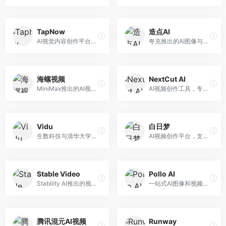
TapNow
造点AI
AI视觉内容创作平台，整合图像与视频生成能力。面向内容创作者，提供文生图、文生视频、智能编辑等服务，创作工具丰富，一站式体验便捷。
夸克推出的AI图像与视频创作平台。面向普通用户和内容创作者，提供文生图、文生视频等功能，操作简便，与夸克生态深度整合。
海螺视频
NextCut AI
MiniMax推出的AI视频生成工具，支持高质量视频创作。面向内容创作者，提供文生视频、视频编辑等功能，生成速度快，视频效果自然流畅。
AI视频创作工具，专注于智能剪辑和视频生成。面向视频创作者，提供智能剪辑、视频生成、特效添加等功能，剪辑效率高，适合快节奏内容生产。
Vidu
白日梦
生数科技与清华大学联合研发的AI视频生成大模型。面向视频创作者和内容生产者，支持文生视频、图生视频，视频质量高，物理运动理解准确，国产视频生成领先工具。
AI视频创作平台，支持生成长达50分钟的长视频内容。面向长视频创作者和内容生产者，支持故事视频生成、视频编辑等功能，适合叙事性内容创作。
Stable Video
Pollo AI
Stability AI推出的视频生成模型，开源可部署。面向开发者和专业创作者，支持视频生成、视频编辑等功能，开源生态完善，定制化程度高。
一站式AI图像和视频创作平台，整合多种生成工具。面向内容创作者，提供文生图、文生视频、视频编辑等服务，创作工具全面，一站式体验便捷。
腾讯混元AI视频
Runway