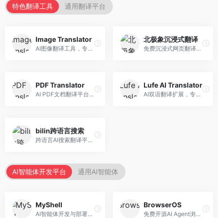
特色翻译工具
通用翻译平台
Image Translator
北极象沉浸式翻译
AI图像翻译工具，专注于图片文字翻译。面向设计师和电商从业者，提供图片文字识别、翻译、替换等服务，图像翻译效果好。
免费沉浸式网页翻译工具，专注于阅读体验。面向普通用户，提供网页双语翻译、文档翻译等服务，免费使用，翻译质量高。
PDF Translator
Lufe AI Translator
AI PDF文档翻译平台，专注于文档本地化。面向商务人士，提供PDF翻译、格式保留、批量处理等服务，文档翻译专业。
AI双语翻译扩展，专注于浏览器翻译场景。面向外语内容阅读者，提供网页双语翻译、划词翻译等服务，浏览器集成便捷。
bilin跨语言搜索
跨语言AI搜索翻译平台，专注于信息获取。面向研究者和内容创作者，提供跨语言搜索、内容翻译、信息整合等服务，跨语言检索能力强。
AI智能体开发平台
通用AI智能体
MyShell
BrowserOS
AI智能体开发与部署平台，专注于语音交互智能体。面向开发者，提供语音智能体创建、部署服务、社区分享等功能，语音交互能力强。
免费开源AI Agent浏览器，专注于浏览器自动化。面向开发者，提供浏览器控制、任务自动化、API接口等服务，开源免费。