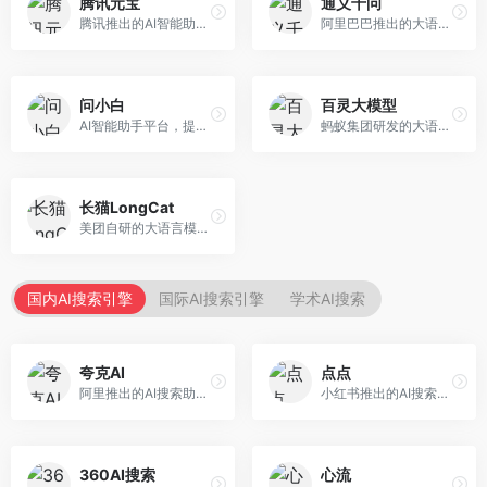
腾讯元宝
通义千问
腾讯推出的AI智能助手，整合微信生态和腾讯云服务。面向普通用户和企业客户，支持文档解析、图像理解、联网搜索等功能，与腾讯产品无缝衔接，办公协作便捷。
阿里巴巴推出的大语言模型平台，提供对话问答、文档处理、图像理解、代码编写等全方位AI服务。面向企业用户和个人开发者，集成阿里云生态，支持多模态交互，企业级安全保障。
问小白
百灵大模型
AI智能助手平台，提供知识问答、文本创作、文档处理等服务。面向普通用户和职场人士，操作简便，响应速度快，支持多场景应用。
蚂蚁集团研发的大语言模型平台，专注于金融科技和企业服务。面向金融机构和企业客户，提供智能客服、风险分析、文档处理等服务，金融场景理解深入。
长猫LongCat
美团自研的大语言模型对话平台，专注于本地生活服务场景。面向美团生态用户，提供智能推荐、服务问答等功能，本地生活知识覆盖全面。
国内AI搜索引擎
国际AI搜索引擎
学术AI搜索
夸克AI
点点
阿里推出的AI搜索助手，整合搜索与AI功能。面向年轻用户，提供智能搜索、文档处理、学习辅助等服务，与夸克生态深度整合。
小红书推出的AI搜索应用，专注于生活方式内容搜索。面向小红书用户，提供生活攻略、消费决策、内容推荐等服务，生活方式内容丰富。
360AI搜索
心流