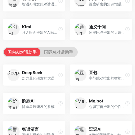
智谱AI研发的对话语言模型，支持中英双语交互。面向中文用户和开发者，提供知识问答、代码编写、文档解读等服务，开源生态完善，学术研究背景深厚。
百度研发的知识增强大语言模型，深度融合百度知识图谱和搜索能力。面向中文用户，提供知识问答、文本创作、逻辑推理等服务，中文语境理解准确，知识覆盖面广。
Kimi
通义千问
月之暗面推出的AI智能助手，核心优势在于超长文本处理能力，支持20万字以上文档分析。面向学术研究者、职场人士和内容创作者，提供文档解读、PPT生成、联网搜索等综合服务。
阿里巴巴推出的大语言模型平台，提供对话问答、文档处理、图像理解、代码编写等全方位AI服务。面向企业用户和个人开发者，集成阿里云生态，支持多模态交互，企业级安全保障。
国内AI对话助手
国际AI对话助手
DeepSeek
豆包
幻方量化研发的大语言模型平台，专注于深度推理和代码生成能力。面向开发者、研究人员和技术爱好者，提供强大的逻辑推理和数学计算功能，开源生态完善，API接口友好。
字节跳动推出的智能对话助手平台，提供文本创作、知识问答、英语学习等多种AI服务。面向普通用户和内容创作者，支持多轮对话和文件解析，免费使用，响应速度快，中文理解能力强。
阶跃AI
Me.bot
阶跃星辰研发的多模态大模型平台，支持文本、图像、视频的综合理解与生成。面向创作者和企业客户，提供内容创作、智能分析等服务，多模态能力突出。
心识宇宙推出的个性化AI伴侣，专注于情感交互和个人助理服务。面向个人用户，支持日程管理、情感陪伴、知识问答等功能，交互体验人性化。
智谱清言
逗逗AI
智谱AI研发的对话语言模型，支持中英双语交互。面向中文用户和开发者，提供知识问答、代码编写、文档解读等服务，开源生态完善，学术研究背景深厚。
AI游戏陪玩平台，结合游戏理解和自然语言交互技术。面向游戏玩家，提供游戏攻略、陪玩互动、社交聊天等服务，游戏知识丰富，互动体验有趣。