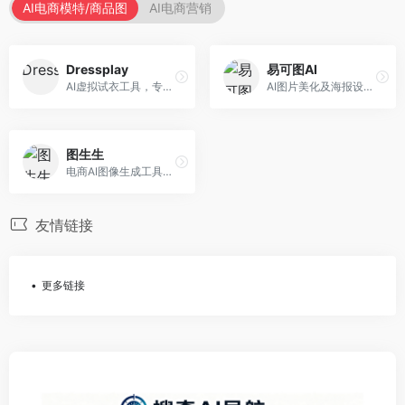
AI电商模特/商品图
AI电商营销
Dressplay
易可图AI
AI虚拟试衣工具，专注于服装电商体验。面向服装电商，提供虚拟试穿、尺码推荐、穿搭建议等服务，试衣体验真实。
AI图片美化及海报设计平台，专注于电商视觉设计。面向电商卖家，提供图片美化、海报设计、营销素材等服务，设计效率高。
图生生
电商AI图像生成工具，专注于商品图创作。面向电商卖家，提供商品图生成、背景替换、批量处理等服务，商品图质量高。
友情链接
更多链接