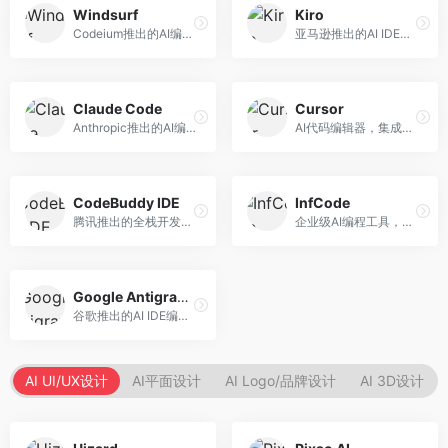
Windsurf
Kiro
Codeium推出的AI编程工具，专注于代码智能辅助。面向开发者，提供代码补全、代码生成、代码解释等服务，多语言支持完善。
亚马逊推出的AI IDE，深度整合AWS云服务。面向AWS开发者，提供代码生成、云服务集成、部署自动化等服务，与AWS生态无缝衔接。
Claude Code
Cursor
Anthropic推出的AI编程工具，基于Claude模型。面向开发者，提供代码生成、代码审查、调试辅助等服务，代码质量高，推理能力强。
AI代码编辑器，集成GPT-4模型，专注于智能编程辅助。面向开发者，提供代码生成、代码解释、错误修复等服务，编程体验流畅，开发效率高。
CodeBuddy IDE
InfCode
腾讯推出的全栈开发AI IDE，整合腾讯云服务。面向开发者，提供代码生成、调试辅助、部署服务等功能，与腾讯云生态深度整合。
企业级AI编程工具，专注于团队协作开发。面向企业开发团队，提供代码生成、代码审查、团队协作等服务，企业级功能完善。
Google Antigravity
谷歌推出的AI IDE编程智能体，整合Google Cloud服务。面向谷歌生态开发者，提供智能编程辅助、云服务集成等功能。
AI UI/UX设计
AI平面设计
AI Logo/品牌设计
AI 3D设计