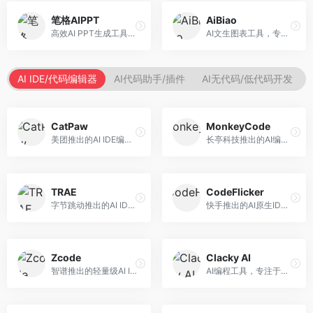
笔格AIPPT
AiBiao
高效AI PPT生成工具，专注于演示文稿智能创作。面向职场人士，支持主题输入、内容生成、设计美化等功能，PPT制作效率高。
AI文生图表工具，专注于数据可视化展示。面向数据分析师和职场人士，提供图表生成、数据可视化、PPT嵌入等服务，数据展示专业。
AI IDE/代码编辑器
AI代码助手/插件
AI无代码/低代码开发
CatPaw
MonkeyCode
美团推出的AI IDE编程工具，专注于本地开发生态。面向开发者，提供智能代码补全、代码生成、项目管理等服务，本地开发体验好。
长亭科技推出的AI编程助手，专注于安全开发。面向开发者，提供代码生成、安全检测、漏洞修复等服务，安全开发能力强。
TRAE
CodeFlicker
字节跳动推出的AI IDE编程工具，深度集成大模型能力。面向开发者，提供智能代码补全、代码解释、重构优化等服务，编程效率显著提升。
快手推出的AI原生IDE，专注于短视频相关开发。面向快手生态开发者，提供代码生成、调试辅助等服务，与快手开发生态深度整合。
Zcode
Clacky AI
智谱推出的轻量级AI IDE，基于GLM模型。面向开发者，提供智能代码补全、代码生成、错误检测等服务，中文编程支持好。
AI编程工具，专注于代码智能生成与优化。面向开发者，提供代码生成、代码重构、错误修复等服务，编程效率高。