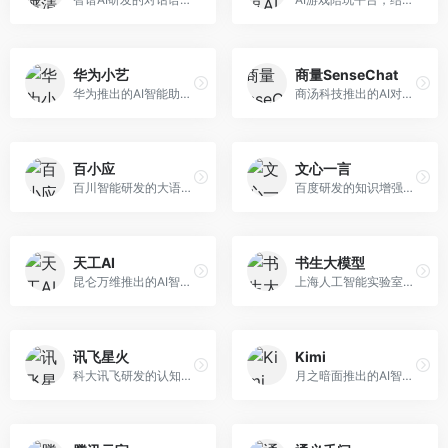
华为小艺
商量SenseChat
华为推出的AI智能助手网页端，深度整合鸿蒙生态和华为云服务。面向华为设备用户，支持语音交互、智能问答、设备控制等功能，与华为硬件生态无缝衔接。
商汤科技推出的AI对话平台，结合计算机视觉和自然语言处理技术。面向企业用户和开发者，支持多模态交互，视觉理解能力强，适合智能客服和内容创作场景。
百小应
文心一言
百川智能研发的大语言模型助手，专注于中文理解和生成。面向中文用户，提供知识问答、文本创作、代码辅助等服务，模型参数规模大，中文表达流畅自然。
百度研发的知识增强大语言模型，深度融合百度知识图谱和搜索能力。面向中文用户，提供知识问答、文本创作、逻辑推理等服务，中文语境理解准确，知识覆盖面广。
天工AI
书生大模型
昆仑万维推出的AI智能助手，集成搜索、对话、创作等多种能力。面向普通用户和内容创作者，支持联网搜索、文本生成、图像理解等功能，响应速度快，免费使用。
上海人工智能实验室研发的开源大模型系列，支持多尺度和多模态。面向研究机构和开发者，开源生态完善，学术研究背景深厚，适合科研和定制开发。
讯飞星火
Kimi
科大讯飞研发的认知智能大模型，深度融合语音识别和自然语言处理技术。面向企业用户和教育领域，提供语音交互、文档处理、代码生成等服务，中文语音识别准确率高。
月之暗面推出的AI智能助手，核心优势在于超长文本处理能力，支持20万字以上文档分析。面向学术研究者、职场人士和内容创作者，提供文档解读、PPT生成、联网搜索等综合服务。