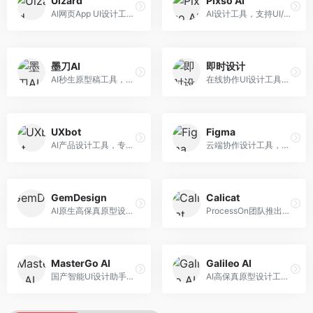
Uizard
Pixso AI
AI网页App UI设计工具，专注于快速界面生成。面向产品经理和设计师，提供线框图转UI、界面生成、设计优化等服务，设计速度快。
AI设计工具，支持UI/UX设计全流程。面向设计师和产品团队，提供界面生成、设计优化、协作评审等服务，国产替代方案，团队协作便捷。
墨刀AI
即时设计
AI秒生原型稿工具，专注于快速原型设计。面向产品经理和设计师，提供原型生成、交互设计、团队协作等服务，原型制作效率高。
在线协作UI设计工具，整合AI设计功能。面向设计师和产品团队，提供界面设计、原型制作、设计资源库等服务，国产协作设计平台。
UXbot
Figma
AI产品设计工具，专注于用户体验优化。面向UX设计师，提供用户研究、设计建议、可用性测试等服务，UX设计支持完善。
云端协作设计工具，整合AI设计辅助功能。面向UI/UX设计师和产品团队，提供界面设计、原型制作、团队协作等服务，协作功能强大，是UI设计领域的标杆产品。
GemDesign
Calicat
AI原生高保真原型设计工具，专注于智能设计生成。面向设计师，提供界面生成、设计优化、原型制作等服务，设计自动化程度高。
ProcessOn团队推出的产设研协作平台，整合设计与协作功能。面向产品团队，提供设计协作、文档管理、团队沟通等服务，产研协作便捷。
MasterGo AI
Galileo AI
国产智能UI设计助手，专注于界面设计自动化。面向UI设计师，提供界面生成、组件设计、设计系统构建等服务，中文用户适配性好。
AI高保真原型设计工具，专注于UI界面生成。面向设计师和产品团队，提供界面生成、交互设计、设计优化等服务，界面质量高。