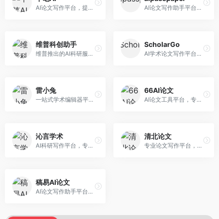
AI论文写作平台，提供无限改稿服务。面向高校学生和学术研究者，支持论文选题、大纲生成、内容撰写、查重修改等全流程服务，改稿次数不限，服务质量有保障。
AI论文写作助手平台，提供智能化的学术写作支持。面向大学生和研究人员，支持多种学科论文生成，提供参考文献管理和格式规范服务，写作效率高。
维普科创助手
ScholarGo
维普推出的AI科研服务平台，整合学术资源与智能写作。面向科研人员和高校师生，提供文献检索、论文写作、查重检测等一站式服务，学术资源权威可靠。
AI学术论文写作平台，专注于理工科领域的逻辑构建。面向理工科研究生和科研工作者，提供公式编辑、数据分析、论文结构优化等服务，理工科写作逻辑严谨。
雷小兔
66AI论文
一站式学术编辑器平台，覆盖论文写作全流程。面向高校学生和科研人员，提供选题分析、文献检索、论文生成、查重降重等服务，操作流程清晰，学术写作效率显著提升。
AI论文工具平台，专注于高质量低查重论文生成。面向大学生和研究生，提供论文写作、降重修改等服务，生成内容原创度高，查重率低。
沁言学术
清北论文
AI科研写作平台，专注于学术研究辅助。面向研究生和科研工作者，提供文献分析、研究方法指导、论文撰写等服务，学术资源丰富，研究支持全面。
专业论文写作平台，依托高校学术资源。面向本科生和研究生，提供论文指导、写作辅助、查重检测等服务，学术规范性强，适合追求高质量论文的用户。
稿易AI论文
AI论文写作助手平台，提供智能化学术写作支持。面向高校学生，支持多种论文类型生成，提供参考文献管理和格式规范服务，操作流程简单。