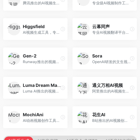
腾讯推出的AI视频生成工具，基于混元大模型。面向腾讯生态用户和内容创作者，支持文生视频、视频编辑等功能，与腾讯产品生态深度整合。
专业级AI视频制作工具，支持视频生成与编辑。面向影视制作人和创意工作者，提供文生视频、视频编辑、绿幕抠像等专业功能，视频处理能力强，适合专业创作场景。
Higgsfield
云幕同声
AI视频生成工具，专注于高质量视频内容创作。面向视频创作者和营销人员，支持文生视频、视频编辑等功能，视频效果逼真，适合商业应用。
专业AI视频翻译平台，支持视频多语言配音和字幕生成。面向跨境电商和内容出海从业者，提供视频翻译、配音、字幕生成等服务，多语言支持完善。
Gen-2
Sora
Runway推出的视频生成模型，专注于文生视频和视频风格转换。面向影视制作人和创意工作者，支持文本到视频、图像到视频等多种生成模式，视频质量专业级。
OpenAI研发的文生视频大模型，可根据文字描述生成长达60秒的高清视频。面向影视创作者、广告从业者和内容生产者，视频连贯性强，物理世界理解准确，代表了AI视频生成的最高水平。
Luma Dream Machine
通义万相AI视频
Luma AI推出的视频生成工具，专注于高质量视频创作。面向影视创作者和内容生产者，支持文生视频、图生视频，视频质量高，物理运动流畅自然。
阿里推出的AI视频生成服务，整合图像与视频创作能力。面向电商和营销从业者，支持商品视频生成、营销视频制作等服务，商业应用场景丰富。
MochiAni
花生AI
AI动画视频创作工具，专注于动画内容生成。面向动画创作者和二次元内容生产者，支持动画风格视频生成，动画效果流畅，适合动漫内容创作。
B站推出的AI视频创作工具，专注于短视频内容生成。面向B站创作者，支持视频生成、视频编辑等功能，与B站平台深度整合，创作效率高。