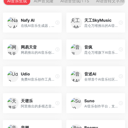
AI音乐生成
AI声音克隆
AI语音合成/TTS
AI语音转文字/转
Nafy AI
天工SkyMusic
在线AI音乐生成器，专注于快速音乐创作。面向内容创作者，支持多种风格音乐生成，操作简便，生成速度快，适合快速配乐需求。
昆仑万维推出的AI音乐创作平台，基于天工大模型。面向音乐创作者，支持歌词生成、旋律创作、音乐编曲等服务，中文音乐创作能力强。
网易天音
音疯
网易推出的AI音乐创作工具，支持作词、作曲与编曲。面向音乐爱好者和独立音乐人，提供歌词生成、旋律创作、编曲制作等服务，与网易云音乐生态深度整合。
昆仑万维旗下AI音乐创作平台，专注于音乐内容生成。面向音乐爱好者和内容创作者，提供多种风格音乐生成，操作简便，创作速度快。
Udio
音述AI
免费AI音乐创作工具，专注于高质量音乐生成。面向音乐创作者和内容制作者，支持多种音乐风格生成，音质专业，创作自由度高，适合专业音乐制作场景。
全球首个AI音乐社区平台，整合创作与分享功能。面向音乐创作者和爱好者，提供音乐创作、作品分享、社区交流等服务，社区氛围活跃。
天谱乐
Suno
阿里推出的多模态音乐生成平台，整合音频与文本理解能力。面向内容创作者，支持歌词生成、旋律创作、音乐编辑等服务，与阿里生态深度整合。
AI音乐创作平台，支持通过文字描述生成完整歌曲，包含歌词、旋律和人声。面向音乐爱好者、内容创作者和独立音乐人，操作门槛低，创作速度快，支持多种音乐风格，为音乐创作带来全新可能。
音潮
Boomy