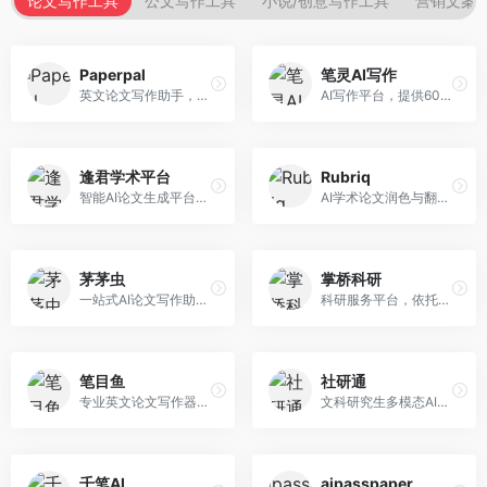
论文写作工具
公文写作工具
小说/创意写作工具
营销文案
Paperpal
笔灵AI写作
英文论文写作助手，专注于学术英语润色。面向需要发表国际期刊的研究者，提供语法检查、学术表达优化、格式规范等服务，英语表达地道专业。
AI写作平台，提供600+写作模板。面向学生、职场人士和内容创作者，支持论文、公文、营销文案等多种文体，模板丰富，一键生成，写作效率大幅提升。
逢君学术平台
Rubriq
智能AI论文生成平台，支持查重检测。面向高校学生和研究人员，提供论文选题、内容生成、查重修改等一站式服务，学术写作流程完整。
AI学术论文润色与翻译平台。面向国际期刊投稿者，提供论文润色、翻译、格式调整等服务，支持多语言，学术表达专业规范。
茅茅虫
掌桥科研
一站式AI论文写作助手，覆盖学术写作全场景。面向高校学生和科研人员，提供开题报告、文献综述、论文正文等写作服务，支持多学科多类型论文，操作简便。
科研服务平台，依托3亿+真实文献数据库。面向学术研究者和学生，提供文献检索、论文写作、科研数据分析等服务，文献资源丰富，学术支持专业。
笔目鱼
社研通
专业英文论文写作器，支持学术论文全流程。面向留学生和国际期刊投稿者，提供英文论文撰写、润色、格式调整等服务，学术英语表达规范。
文科研究生多模态AI学术写作平台。面向文科研究生和社科研究者，提供文献综述、理论分析、定性研究辅助等服务，文科研究方法论支持完善。
千笔AI
aipasspaper