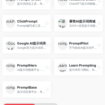
提示词优化工具，专注于提示词质量提升。面向AI用户，提供提示词优化、效果测试、版本对比等服务，提示词优化专业。
ChatGPT提示词模板库，专注于实用提示词收集。面向ChatGPT用户，提供提示词模板、使用场景、效果展示等资源，模板实用性强。
ClickPrompt
幂简AI提示词商城
Prompt编写者工具，专注于提示词创作辅助。面向提示词创作者，提供提示词编辑、测试、分享等服务，创作工具完善。
3000+优质提示词模板平台，专注于中文提示词。面向中文AI用户，提供提示词模板、分类检索、一键使用等服务，中文提示词丰富。
Google AI提示词库
PromptPilot
Google官方提示词库，专注于Gemini模型优化。面向开发者，提供官方提示词指南、最佳实践、示例代码等资源，权威性强。
字节跳动AI提示词平台，专注于提示词优化与管理。面向AI用户，提供提示词优化、效果测试、团队协作等服务，企业级功能完善。
PromptHero
Learn Prompting
AI提示词搜索平台，整合多种AI工具提示词资源。面向AI创作者，提供提示词搜索、模板库、社区分享等服务，提示词资源丰富。
提示词学习网站，专注于提示词工程教育。面向AI学习者，提供提示词教程、最佳实践、案例研究等资源，教学内容系统。
PromptBase
提示词交易平台，专注于高质量提示词买卖。面向AI创作者，提供提示词交易、模板购买、创作者收益等服务，提示词质量高。