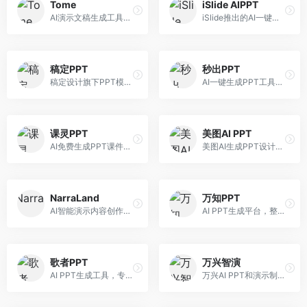
Tome
iSlide AIPPT
AI演示文稿生成工具，专注于故事化演示创作。面向创业者和营销人员，提供故事叙述、视觉设计、内容生成等服务，演示文稿叙事性强。
iSlide推出的AI一键设计精美PPT工具。面向PPT设计用户，提供模板库、内容生成、设计优化等服务，与iSlide插件深度整合。
稿定PPT
秒出PPT
稿定设计旗下PPT模板资源库，整合AI生成功能。面向设计师和职场人士，提供海量PPT模板、AI内容生成等服务，模板质量高。
AI一键生成PPT工具，专注于快速演示文稿制作。面向职场人士，支持主题输入、内容生成、模板套用等功能，PPT生成速度快，适合紧急制作场景。
课灵PPT
美图AI PPT
AI免费生成PPT课件平台，专注于教育场景。面向教师和教育工作者，提供课件生成、教学设计、模板选择等服务，教育适配性强。
美图AI生成PPT设计工具，整合图像处理能力。面向设计师和职场人士，提供PPT生成、图片美化、设计优化等服务，视觉设计美观。
NarraLand
万知PPT
AI智能演示内容创作平台，专注于叙事演示。面向内容创作者，提供故事创作、演示生成、动画设计等服务，演示内容生动有趣。
AI PPT生成平台，整合知识库与创作功能。面向职场人士，支持内容检索、PPT生成、设计优化等服务，知识整合能力强。
歌者PPT
万兴智演
AI PPT生成工具，专注于演示文稿智能创作。面向职场人士，支持主题输入、内容生成、设计美化等功能，PPT制作效率高。
万兴AI PPT和演示制作软件，整合视频演示功能。面向职场人士和教育工作者，提供PPT生成、演示录制、视频制作等服务，演示功能完善。