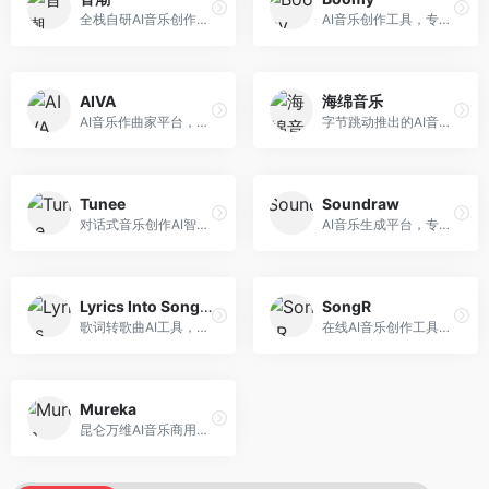
全栈自研AI音乐创作平台，支持从创作到发布的完整流程。面向独立音乐人和音乐工作室，提供作词作曲、编曲混音、音乐发布等服务，创作工具专业。
AI音乐创作工具，专注于快速音乐生成与发布。面向音乐爱好者和业余创作者，支持一键生成原创音乐，可直接发布到音乐平台，创作门槛低。
AIVA
海绵音乐
AI音乐作曲家平台，专注于古典和影视配乐创作。面向影视制作人和游戏开发者，提供原创音乐生成、配乐定制等服务，音乐风格专业，适合影视游戏配乐。
字节跳动推出的AI音乐创作平台，支持多风格音乐生成。面向内容创作者和音乐爱好者，提供歌词创作、旋律生成、编曲制作等服务，创作效率高，适合短视频配乐。
Tunee
Soundraw
对话式音乐创作AI智能体，支持自然语言交互创作。面向音乐爱好者，通过对话方式完成音乐创作，交互体验友好，创作过程直观。
AI音乐生成平台，专注于免版税音乐创作。面向视频创作者和内容制作者，提供背景音乐生成、音乐定制等服务，音乐版权清晰，适合视频配乐场景。
Lyrics Into Song AI
SongR
歌词转歌曲AI工具，支持将歌词转化为完整歌曲。面向歌词创作者和音乐爱好者，提供歌词谱曲、编曲制作等服务，歌词音乐化效率高。
在线AI音乐创作工具，支持歌词与旋律一体化生成。面向内容创作者和音乐爱好者，提供歌词创作、旋律生成、音乐制作等服务，操作简便，创作速度快。
Mureka
昆仑万维AI音乐商用创作平台，专注于商业音乐授权。面向企业和商业用户，提供版权音乐生成、商用授权等服务，音乐版权清晰，商业应用安全。