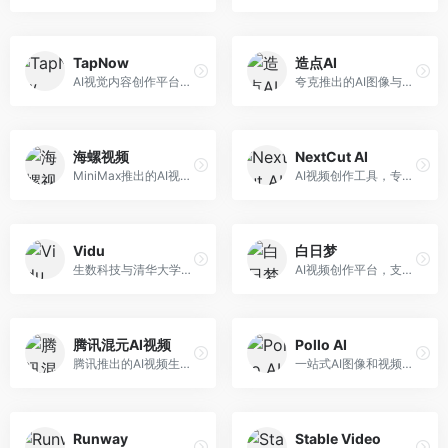
TapNow
造点AI
AI视觉内容创作平台，整合图像与视频生成能力。面向内容创作者，提供文生图、文生视频、智能编辑等服务，创作工具丰富，一站式体验便捷。
夸克推出的AI图像与视频创作平台。面向普通用户和内容创作者，提供文生图、文生视频等功能，操作简便，与夸克生态深度整合。
海螺视频
NextCut AI
MiniMax推出的AI视频生成工具，支持高质量视频创作。面向内容创作者，提供文生视频、视频编辑等功能，生成速度快，视频效果自然流畅。
AI视频创作工具，专注于智能剪辑和视频生成。面向视频创作者，提供智能剪辑、视频生成、特效添加等功能，剪辑效率高，适合快节奏内容生产。
Vidu
白日梦
生数科技与清华大学联合研发的AI视频生成大模型。面向视频创作者和内容生产者，支持文生视频、图生视频，视频质量高，物理运动理解准确，国产视频生成领先工具。
AI视频创作平台，支持生成长达50分钟的长视频内容。面向长视频创作者和内容生产者，支持故事视频生成、视频编辑等功能，适合叙事性内容创作。
腾讯混元AI视频
Pollo AI
腾讯推出的AI视频生成工具，基于混元大模型。面向腾讯生态用户和内容创作者，支持文生视频、视频编辑等功能，与腾讯产品生态深度整合。
一站式AI图像和视频创作平台，整合多种生成工具。面向内容创作者，提供文生图、文生视频、视频编辑等服务，创作工具全面，一站式体验便捷。
Runway
Stable Video