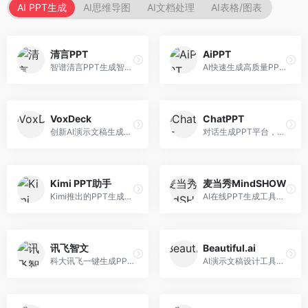
AI PPT生成
AI思维导图
AI文档处理
AI表格/图表
清言PPT
AiPPT
智谱清言PPT生成智能体，基于GLM大模型。面向智谱用户，支持对话生成PPT、内容优化等服务，与智谱生态深度整合。
AI快速生成高质量PPT平台，支持主题定制。面向职场人士和学生，提供一键生成、模板选择、内容优化等服务，PPT制作速度快，设计质量高。
VoxDeck
ChatPPT
创新AI演示文稿生成工具，支持语音交互创作。面向职场人士，支持语音输入、PPT生成、内容优化等功能，语音创作体验便捷。
对话生成PPT平台，支持自然语言交互创作。面向职场人士和教育工作者，通过对话方式完成PPT制作，交互体验友好，创作过程直观。
Kimi PPT助手
麦当秀MindSHOW
Kimi推出的PPT生成智能体，整合长文本处理能力。面向职场人士和学生，支持文档解析、PPT生成、内容优化等服务，与Kimi生态深度整合。
AI在线PPT生成工具，支持思维导图转PPT。面向职场人士，提供思维导图导入、PPT生成、模板选择等服务，思维导图转PPT效率高。
讯飞智文
Beautiful.ai
科大讯飞一键生成PPT和Word工具，整合语音技术。面向职场人士，支持语音输入、文档生成、格式调整等功能，办公效率显著提升。
AI演示文稿设计工具，专注于自动化设计排版。面向职场人士，提供智能排版、模板选择、设计优化等服务，设计美观度高。