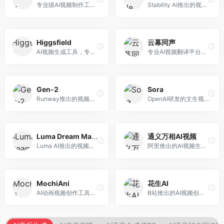
专业级AI视频制作工具，支持视频生成与编辑。面向影视制作人和创意工作者，提供文生视频、视频编辑、绿幕抠像等专业功能，视频处理能力强，适合专业创作场景。
Stability AI推出的视频生成模型，开源可部署。面向开发者和专业创作者，支持视频生成、视频编辑等功能，开源生态完善，定制化程度高。
Higgsfield
云幕同声
AI视频生成工具，专注于高质量视频内容创作。面向视频创作者和营销人员，支持文生视频、视频编辑等功能，视频效果逼真，适合商业应用。
专业AI视频翻译平台，支持视频多语言配音和字幕生成。面向跨境电商和内容出海从业者，提供视频翻译、配音、字幕生成等服务，多语言支持完善。
Gen-2
Sora
Runway推出的视频生成模型，专注于文生视频和视频风格转换。面向影视制作人和创意工作者，支持文本到视频、图像到视频等多种生成模式，视频质量专业级。
OpenAI研发的文生视频大模型，可根据文字描述生成长达60秒的高清视频。面向影视创作者、广告从业者和内容生产者，视频连贯性强，物理世界理解准确，代表了AI视频生成的最高水平。
Luma Dream Machine
通义万相AI视频
Luma AI推出的视频生成工具，专注于高质量视频创作。面向影视创作者和内容生产者，支持文生视频、图生视频，视频质量高，物理运动流畅自然。
阿里推出的AI视频生成服务，整合图像与视频创作能力。面向电商和营销从业者，支持商品视频生成、营销视频制作等服务，商业应用场景丰富。
MochiAni
花生AI
AI动画视频创作工具，专注于动画内容生成。面向动画创作者和二次元内容生产者，支持动画风格视频生成，动画效果流畅，适合动漫内容创作。
B站推出的AI视频创作工具，专注于短视频内容生成。面向B站创作者，支持视频生成、视频编辑等功能，与B站平台深度整合，创作效率高。