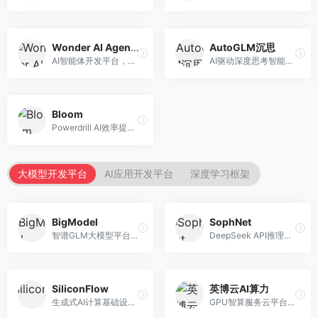
Wonder AI Agents
AutoGLM沉思
AI智能体开发平台，专注于低代码智能体创建。面向开发者，提供可视化开发、模板库、部署服务等功能，开发门槛低。
AI驱动深度思考智能体，专注于复杂推理任务。面向高级用户，提供深度分析、逻辑推理、决策支持等服务，推理能力强。
Bloom
Powerdrill AI效率提升平台，专注于企业智能化。面向企业用户，提供智能体创建、流程自动化、数据分析等服务，企业效率提升显著。
大模型开发平台
AI应用开发平台
深度学习框架
BigModel
SophNet
智谱GLM大模型平台，提供API调用与模型服务。面向开发者和企业用户，提供GLM系列模型API、微调服务、应用开发工具等，开源生态完善。
DeepSeek API推理平台，专注于DeepSeek模型服务。面向开发者，提供DeepSeek模型API、高性能推理、低成本服务，推理效率高。
SiliconFlow
英博云AI算力
生成式AI计算基础设施平台，专注于模型推理服务。面向开发者和企业，提供多模型API、高性能推理、成本优化等服务，推理性价比高。
GPU智算服务云平台，专注于AI算力租赁。面向AI研究者和企业，提供GPU租赁、模型训练、推理服务等，算力资源丰富。