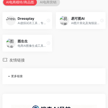
AI电商模特/商品图
AI电商营销
Dressplay
易可图AI
AI虚拟试衣工具，专注于服装电商体验。面向服装电商，提供虚拟试穿、尺码推荐、穿搭建议等服务，试衣体验真实。
AI图片美化及海报设计平台，专注于电商视觉设计。面向电商卖家，提供图片美化、海报设计、营销素材等服务，设计效率高。
图生生
电商AI图像生成工具，专注于商品图创作。面向电商卖家，提供商品图生成、背景替换、批量处理等服务，商品图质量高。
友情链接
更多链接