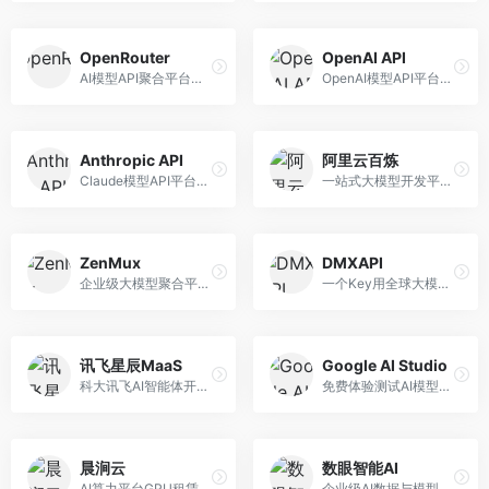
OpenRouter
OpenAI API
AI模型API聚合平台，整合多种主流大模型。面向开发者，提供统一API接口、模型对比、成本优化等服务，模型选择灵活。
OpenAI模型API平台，提供GPT系列模型服务。面向开发者，提供模型API、微调服务、Assistants API等，是AI开发领域的基础设施。
Anthropic API
阿里云百炼
Claude模型API平台，专注于安全可靠的AI服务。面向开发者，提供Claude系列模型API、安全特性、企业级服务等，API质量高。
一站式大模型开发平台，深度整合阿里云服务。面向企业开发者和AI团队，提供模型训练、微调、部署、应用开发等全流程服务，企业级功能完善。
ZenMux
DMXAPI
企业级大模型聚合平台，专注于企业AI服务。面向企业用户，提供多模型管理、安全合规、成本优化等服务，企业级功能完善。
一个Key用全球大模型的聚合平台。面向开发者，提供多模型统一API、简化接入、成本控制等服务，接入便捷。
讯飞星辰MaaS
Google AI Studio
科大讯飞AI智能体开发平台，专注于企业级模型服务。面向企业用户，提供模型调用、智能体创建、行业解决方案等服务，中文能力突出。
免费体验测试AI模型的平台，深度整合Google生态。面向开发者和研究者，提供Gemini模型体验、API密钥管理、提示词测试等服务，免费使用。
晨涧云
数眼智能AI
AI算力平台GPU租赁服务，专注于弹性算力。面向开发者和研究者，提供GPU租赁、弹性调度、成本优化等服务，算力灵活。
企业级AI数据与模型服务平台，专注于数据驱动AI。面向企业用户，提供数据管理、模型训练、部署服务等，数据治理能力强。