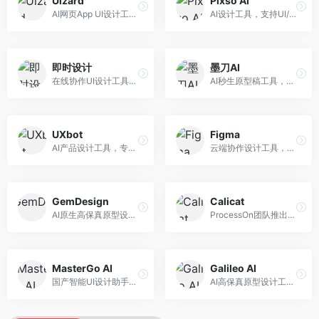
Uizard
Pixso AI
AI网页App UI设计工具，专注于快速界面生成。面向产品经理和设计师，提供线框图转UI、界面生成、设计优化等服务，设计速度快。
AI设计工具，支持UI/UX设计全流程。面向设计师和产品团队，提供界面生成、设计优化、协作评审等服务，国产替代方案，团队协作便捷。
即时设计
墨刀AI
在线协作UI设计工具，整合AI设计功能。面向设计师和产品团队，提供界面设计、原型制作、设计资源库等服务，国产协作设计平台。
AI秒生原型稿工具，专注于快速原型设计。面向产品经理和设计师，提供原型生成、交互设计、团队协作等服务，原型制作效率高。
UXbot
Figma
AI产品设计工具，专注于用户体验优化。面向UX设计师，提供用户研究、设计建议、可用性测试等服务，UX设计支持完善。
云端协作设计工具，整合AI设计辅助功能。面向UI/UX设计师和产品团队，提供界面设计、原型制作、团队协作等服务，协作功能强大，是UI设计领域的标杆产品。
GemDesign
Calicat
AI原生高保真原型设计工具，专注于智能设计生成。面向设计师，提供界面生成、设计优化、原型制作等服务，设计自动化程度高。
ProcessOn团队推出的产设研协作平台，整合设计与协作功能。面向产品团队，提供设计协作、文档管理、团队沟通等服务，产研协作便捷。
MasterGo AI
Galileo AI
国产智能UI设计助手，专注于界面设计自动化。面向UI设计师，提供界面生成、组件设计、设计系统构建等服务，中文用户适配性好。
AI高保真原型设计工具，专注于UI界面生成。面向设计师和产品团队，提供界面生成、交互设计、设计优化等服务，界面质量高。