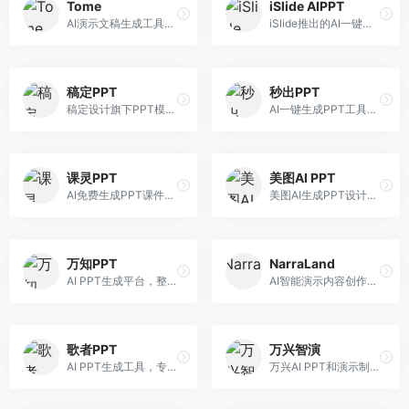
Tome
iSlide AIPPT
AI演示文稿生成工具，专注于故事化演示创作。面向创业者和营销人员，提供故事叙述、视觉设计、内容生成等服务，演示文稿叙事性强。
iSlide推出的AI一键设计精美PPT工具。面向PPT设计用户，提供模板库、内容生成、设计优化等服务，与iSlide插件深度整合。
稿定PPT
秒出PPT
稿定设计旗下PPT模板资源库，整合AI生成功能。面向设计师和职场人士，提供海量PPT模板、AI内容生成等服务，模板质量高。
AI一键生成PPT工具，专注于快速演示文稿制作。面向职场人士，支持主题输入、内容生成、模板套用等功能，PPT生成速度快，适合紧急制作场景。
课灵PPT
美图AI PPT
AI免费生成PPT课件平台，专注于教育场景。面向教师和教育工作者，提供课件生成、教学设计、模板选择等服务，教育适配性强。
美图AI生成PPT设计工具，整合图像处理能力。面向设计师和职场人士，提供PPT生成、图片美化、设计优化等服务，视觉设计美观。
万知PPT
NarraLand
AI PPT生成平台，整合知识库与创作功能。面向职场人士，支持内容检索、PPT生成、设计优化等服务，知识整合能力强。
AI智能演示内容创作平台，专注于叙事演示。面向内容创作者，提供故事创作、演示生成、动画设计等服务，演示内容生动有趣。
歌者PPT
万兴智演
AI PPT生成工具，专注于演示文稿智能创作。面向职场人士，支持主题输入、内容生成、设计美化等功能，PPT制作效率高。
万兴AI PPT和演示制作软件，整合视频演示功能。面向职场人士和教育工作者，提供PPT生成、演示录制、视频制作等服务，演示功能完善。