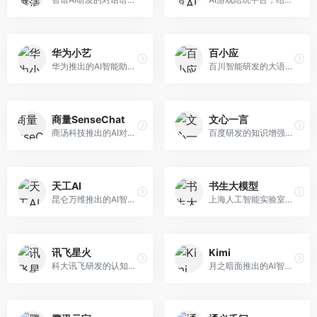
华为小艺
百小应
华为推出的AI智能助手网页端，深度整合鸿蒙生态和华为云服务。面向华为设备用户，支持语音交互、智能问答、设备控制等功能，与华为硬件生态无缝衔接。
百川智能研发的大语言模型助手，专注于中文理解和生成。面向中文用户，提供知识问答、文本创作、代码辅助等服务，模型参数规模大，中文表达流畅自然。
商量SenseChat
文心一言
商汤科技推出的AI对话平台，结合计算机视觉和自然语言处理技术。面向企业用户和开发者，支持多模态交互，视觉理解能力强，适合智能客服和内容创作场景。
百度研发的知识增强大语言模型，深度融合百度知识图谱和搜索能力。面向中文用户，提供知识问答、文本创作、逻辑推理等服务，中文语境理解准确，知识覆盖面广。
天工AI
书生大模型
昆仑万维推出的AI智能助手，集成搜索、对话、创作等多种能力。面向普通用户和内容创作者，支持联网搜索、文本生成、图像理解等功能，响应速度快，免费使用。
上海人工智能实验室研发的开源大模型系列，支持多尺度和多模态。面向研究机构和开发者，开源生态完善，学术研究背景深厚，适合科研和定制开发。
讯飞星火
Kimi
科大讯飞研发的认知智能大模型，深度融合语音识别和自然语言处理技术。面向企业用户和教育领域，提供语音交互、文档处理、代码生成等服务，中文语音识别准确率高。
月之暗面推出的AI智能助手，核心优势在于超长文本处理能力，支持20万字以上文档分析。面向学术研究者、职场人士和内容创作者，提供文档解读、PPT生成、联网搜索等综合服务。