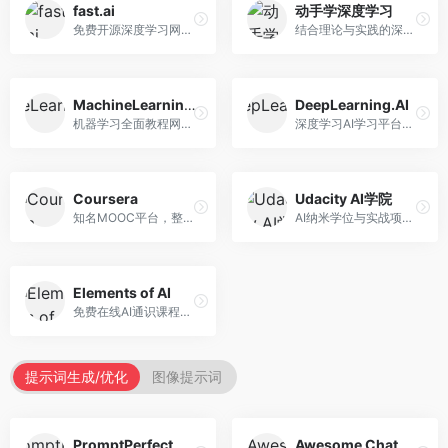
fast.ai
动手学深度学习
免费开源深度学习网站，专注于实用AI教学。面向开发者，提供免费深度学习课程、实战项目、代码库等资源，学习门槛低。
结合理论与实践的深度学习教材，专注于代码驱动学习。面向学生和开发者，提供深度学习理论、代码实现、练习题等资源，学习体验好。
MachineLearningMastery
DeepLearning.AI
机器学习全面教程网站，专注于实用技能教学。面向开发者，提供机器学习算法、Python实现、项目实战等教程，实用性强。
深度学习AI学习平台，由吴恩达创立。面向AI学习者，提供深度学习专项课程、AI新闻、技术社区等资源，课程质量权威。
Coursera
Udacity AI学院
知名MOOC平台，整合全球顶尖大学课程资源。面向学习者，提供AI、机器学习、深度学习等课程，证书认可度高，课程质量专业。
AI纳米学位与实战项目平台，专注于职业导向学习。面向AI从业者，提供机器学习、深度学习、计算机视觉等纳米学位，项目实战性强。
Elements of AI
免费在线AI通识课程，专注于AI基础知识普及。面向普通大众，提供AI概念、原理、应用等入门知识，语言通俗易懂。
提示词生成/优化
图像提示词
PromptPerfect
Awesome ChatGPT Prompts