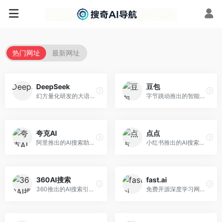
热门网址
最新网址
DeepSeek
豆包
幻方量化研发的大语言模型平台，专注于深度推理和代码生成能力。面向开发者、研究人员和技术爱好者，提供强大的逻辑推理和数学计算功能，开源生态完善，API接口友好。
字节跳动推出的智能对话助手平台，提供文本创作、知识问答、英语学习等多种AI服务。面向普通用户和内容创作者，支持多轮对话和文件解析，免费使用，响应速度快，中文理解能力强。
夸克AI
点点
阿里推出的AI搜索助手，整合搜索与AI功能。面向年轻用户，提供智能搜索、文档处理、学习辅助等服务，与夸克生态深度整合。
小红书推出的AI搜索应用，专注于生活方式内容搜索。面向小红书用户，提供生活攻略、消费决策、内容推荐等服务，生活方式内容丰富。
360AI搜索
fast.ai
360推出的AI搜索引擎，专注于安全智能搜索。面向普通用户，提供智能问答、网页搜索、内容整理等服务，安全防护能力强。
免费开源深度学习网站，专注于实用AI教学。面向开发者，提供免费深度学习课程、实战项目、代码库等资源，学习门槛低。