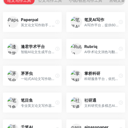
论文写作工具
公文写作工具
小说/创意写作工具
营销文案
Paperpal
笔灵AI写作
英文论文写作助手，专注于学术英语润色。面向需要发表国际期刊的研究者，提供语法检查、学术表达优化、格式规范等服务，英语表达地道专业。
AI写作平台，提供600+写作模板。面向学生、职场人士和内容创作者，支持论文、公文、营销文案等多种文体，模板丰富，一键生成，写作效率大幅提升。
逢君学术平台
Rubriq
智能AI论文生成平台，支持查重检测。面向高校学生和研究人员，提供论文选题、内容生成、查重修改等一站式服务，学术写作流程完整。
AI学术论文润色与翻译平台。面向国际期刊投稿者，提供论文润色、翻译、格式调整等服务，支持多语言，学术表达专业规范。
茅茅虫
掌桥科研
一站式AI论文写作助手，覆盖学术写作全场景。面向高校学生和科研人员，提供开题报告、文献综述、论文正文等写作服务，支持多学科多类型论文，操作简便。
科研服务平台，依托3亿+真实文献数据库。面向学术研究者和学生，提供文献检索、论文写作、科研数据分析等服务，文献资源丰富，学术支持专业。
笔目鱼
社研通
专业英文论文写作器，支持学术论文全流程。面向留学生和国际期刊投稿者，提供英文论文撰写、润色、格式调整等服务，学术英语表达规范。
文科研究生多模态AI学术写作平台。面向文科研究生和社科研究者，提供文献综述、理论分析、定性研究辅助等服务，文科研究方法论支持完善。
千笔AI
aipasspaper