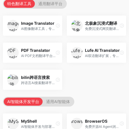
特色翻译工具
通用翻译平台
Image Translator
北极象沉浸式翻译
AI图像翻译工具，专注于图片文字翻译。面向设计师和电商从业者，提供图片文字识别、翻译、替换等服务，图像翻译效果好。
免费沉浸式网页翻译工具，专注于阅读体验。面向普通用户，提供网页双语翻译、文档翻译等服务，免费使用，翻译质量高。
PDF Translator
Lufe AI Translator
AI PDF文档翻译平台，专注于文档本地化。面向商务人士，提供PDF翻译、格式保留、批量处理等服务，文档翻译专业。
AI双语翻译扩展，专注于浏览器翻译场景。面向外语内容阅读者，提供网页双语翻译、划词翻译等服务，浏览器集成便捷。
bilin跨语言搜索
跨语言AI搜索翻译平台，专注于信息获取。面向研究者和内容创作者，提供跨语言搜索、内容翻译、信息整合等服务，跨语言检索能力强。
AI智能体开发平台
通用AI智能体
MyShell
BrowserOS
AI智能体开发与部署平台，专注于语音交互智能体。面向开发者，提供语音智能体创建、部署服务、社区分享等功能，语音交互能力强。
免费开源AI Agent浏览器，专注于浏览器自动化。面向开发者，提供浏览器控制、任务自动化、API接口等服务，开源免费。