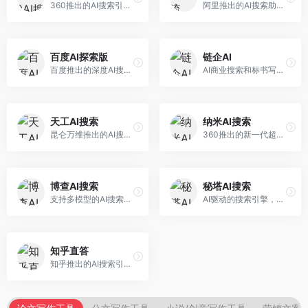
360推出的AI搜索引擎，专注于安全智能搜索。面向普通用户，提供智能问答、网页搜索、内容整理等服务，安全防护能力强。
阿里推出的AI搜索助手，专注于智能信息获取。面向普通用户，提供智能搜索、内容整理、知识问答等服务，与阿里生态深度整合。
百度AI探索版
链企AI
百度推出的深度AI搜索引擎，整合百度知识图谱。面向中文用户，提供智能问答、知识探索、内容生成等服务，知识覆盖面广。
AI商业搜索和标书写作工具，专注于企业服务场景。面向企业用户，提供商业信息搜索、标书生成、企业分析等服务，商业信息专业。
天工AI搜索
纳米AI搜索
昆仑万维推出的AI搜索引擎，整合大模型与搜索能力。面向普通用户，提供智能问答、深度搜索、内容整理等服务，中文搜索体验好。
360推出的新一代超级AI搜索，深度整合360搜索资源。面向普通用户，提供智能问答、多模态搜索、内容生成等服务，安全可靠。
博查AI搜索
秘塔AI搜索
支持多模型的AI搜索引擎，整合多种大模型能力。面向AI爱好者，提供多模型搜索、答案对比、深度分析等服务，模型选择灵活。
AI驱动的搜索引擎，专注于无广告直达结果。面向研究者和信息获取需求者，提供深度搜索、来源标注、答案整理等服务，搜索结果干净准确，信息可信度高。
知乎直答
知乎推出的AI搜索引擎，专注于知识问答场景。面向知识获取者，提供知乎内容搜索、智能问答、知识整理等服务，专业知识丰富。