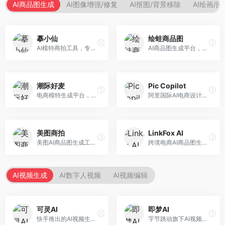
AI商品图生成
AI图像增强/修复
AI抠图/背景移除
AI绘画/
摹小仙
绘蛙商品图
AI模特商拍工具，专注于服装电商。面向服装电商卖家，提供虚拟模特试穿、商品展示图生成等服务，模特形象多样，拍摄成本低。
AI商品图生成平台，支持模特换装和场景生成。面向电商卖家，提供商品上身效果展示、场景化商品图生成等服务，电商营销效果显著。
潮际好麦
Pic Copilot
电商模特生成平台，支持AI虚拟模特创作。面向服装和配饰电商，提供模特试穿、商品展示、营销素材生成等服务，模特形象可定制。
阿里国际AI电商设计工具，专注于跨境电商。面向跨境电商卖家，提供商品图优化、营销海报生成、多语言适配等服务，海外市场适配性强。
美图商拍
LinkFox AI
美图AI商品图生成工具，整合美图生态。面向电商卖家，提供商品图美化、模特替换、场景生成等服务，移动端操作便捷。
跨境电商AI商品图生成工具。面向跨境电商卖家，支持多语言商品图生成、模特替换、场景优化等服务，适配海外电商平台需求。
AI视频生成
AI数字人视频
AI视频编辑
可灵AI
即梦AI
快手推出的AI视频生成平台，支持文生视频和图生视频，可生成长达2分钟的高质量视频内容。面向短视频创作者和营销人员，操作简便，生成效果逼真，适合商业推广和创意表达。
字节跳动旗下AI视频创作平台，支持多模态内容生成。面向内容创作者和营销人员，提供文生视频、图生视频、智能剪辑等功能，中文理解能力强，创作效率高。