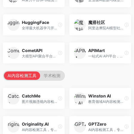
HuggingFace
魔搭社区
全球最大机器学习开源社区，整合模型库与开发工具。面向AI研究者和开发者，提供开源模型、数据集、开发工具等资源，开源生态最完善。
阿里达摩院AI模型社区，专注于中文AI生态。面向中文开发者，提供开源模型、数据集、开发工具等资源，中文模型丰富。
CometAPI
APIMart
大模型API聚合平台，整合多种AI模型服务。面向开发者，提供统一接口、模型切换、监控分析等服务，API管理便捷。
一站式AI API平台，整合多种AI服务。面向开发者，提供模型API、图像处理、语音识别等服务，API种类丰富。
AI内容检测工具
学术检测
CatchMe
Winston AI
图片视频违规内容检测平台，专注于视觉内容安全。面向内容平台，提供图片审核、视频审核、直播监控等服务，视觉检测专业。
教育领域AI内容检测平台，专注于学术诚信。面向教育机构，提供AI内容检测、抄袭检测、报告生成等服务，教育适配性强。
Originality.AI
GPTZero
AI内容检测工具，专注于内容原创性验证。面向内容创作者和出版商，提供AI检测、抄袭检测、批量分析等服务，检测精度高。
AI内容检测工具，专注于AI生成文本识别。面向教育工作者和出版商，提供文本检测、批量分析、API接口等服务，检测准确率高。