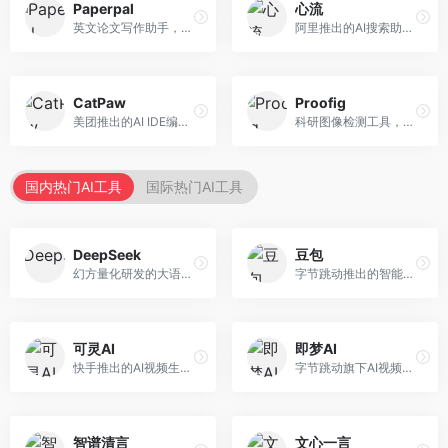
Paperpal
心流
英文论文写作助手，专注于学术英语润色。面向需要发表国际期刊的研究者，提供语法检查、学术表达优化、格式规范等服务，英语表达地道专业。
阿里推出的AI搜索助手，专注于智能信息获取。面向普通用户，提供智能搜索、内容整理、知识问答等服务，与阿里生态深度整合。
CatPaw
Proofig
美团推出的AI IDE编程工具，专注于本地开发生态。面向开发者，提供智能代码补全、代码生成、项目管理等服务，本地开发体验好。
科研图像检测工具，专注于学术图像完整性验证。面向科研人员，提供图像检测、重复分析、报告生成等服务，学术检测专业。
国内热门AI工具
国际热门AI工具
DeepSeek
豆包
幻方量化研发的大语言模型平台，专注于深度推理和代码生成能力。面向开发者、研究人员和技术爱好者，提供强大的逻辑推理和数学计算功能，开源生态完善，API接口友好。
字节跳动推出的智能对话助手平台，提供文本创作、知识问答、英语学习等多种AI服务。面向普通用户和内容创作者，支持多轮对话和文件解析，免费使用，响应速度快，中文理解能力强。
可灵AI
即梦AI
快手推出的AI视频生成平台，支持文生视频和图生视频，可生成长达2分钟的高质量视频内容。面向短视频创作者和营销人员，操作简便，生成效果逼真，适合商业推广和创意表达。
字节跳动旗下AI视频创作平台，支持多模态内容生成。面向内容创作者和营销人员，提供文生视频、图生视频、智能剪辑等功能，中文理解能力强，创作效率高。
智谱清言
文心一言