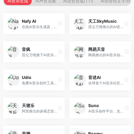
AI音乐生成
AI声音克隆
AI语音合成/TTS
AI语音转文字/转
Nafy AI
天工SkyMusic
在线AI音乐生成器，专注于快速音乐创作。面向内容创作者，支持多种风格音乐生成，操作简便，生成速度快，适合快速配乐需求。
昆仑万维推出的AI音乐创作平台，基于天工大模型。面向音乐创作者，支持歌词生成、旋律创作、音乐编曲等服务，中文音乐创作能力强。
音疯
网易天音
昆仑万维旗下AI音乐创作平台，专注于音乐内容生成。面向音乐爱好者和内容创作者，提供多种风格音乐生成，操作简便，创作速度快。
网易推出的AI音乐创作工具，支持作词、作曲与编曲。面向音乐爱好者和独立音乐人，提供歌词生成、旋律创作、编曲制作等服务，与网易云音乐生态深度整合。
Udio
音述AI
免费AI音乐创作工具，专注于高质量音乐生成。面向音乐创作者和内容制作者，支持多种音乐风格生成，音质专业，创作自由度高，适合专业音乐制作场景。
全球首个AI音乐社区平台，整合创作与分享功能。面向音乐创作者和爱好者，提供音乐创作、作品分享、社区交流等服务，社区氛围活跃。
天谱乐
Suno
阿里推出的多模态音乐生成平台，整合音频与文本理解能力。面向内容创作者，支持歌词生成、旋律创作、音乐编辑等服务，与阿里生态深度整合。
AI音乐创作平台，支持通过文字描述生成完整歌曲，包含歌词、旋律和人声。面向音乐爱好者、内容创作者和独立音乐人，操作门槛低，创作速度快，支持多种音乐风格，为音乐创作带来全新可能。
音潮
Boomy