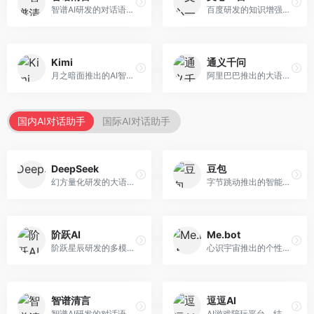
智谱AI研发的对话语言模型，支持中英双语交互。面向中文用户和开发者，提供知识问答、代码编写、文档解读等服务，开源生态完善，学术研究背景深厚。
百度研发的知识增强大语言模型，深度融合百度知识图谱和搜索能力。面向中文用户，提供知识问答、文本创作、逻辑推理等服务，中文语境理解准确，知识覆盖面广。
Kimi
通义千问
月之暗面推出的AI智能助手，核心优势在于超长文本处理能力，支持20万字以上文档分析。面向学术研究者、职场人士和内容创作者，提供文档解读、PPT生成、联网搜索等综合服务。
阿里巴巴推出的大语言模型平台，提供对话问答、文档处理、图像理解、代码编写等全方位AI服务。面向企业用户和个人开发者，集成阿里云生态，支持多模态交互，企业级安全保障。
国内AI对话助手
国际AI对话助手
DeepSeek
豆包
幻方量化研发的大语言模型平台，专注于深度推理和代码生成能力。面向开发者、研究人员和技术爱好者，提供强大的逻辑推理和数学计算功能，开源生态完善，API接口友好。
字节跳动推出的智能对话助手平台，提供文本创作、知识问答、英语学习等多种AI服务。面向普通用户和内容创作者，支持多轮对话和文件解析，免费使用，响应速度快，中文理解能力强。
阶跃AI
Me.bot
阶跃星辰研发的多模态大模型平台，支持文本、图像、视频的综合理解与生成。面向创作者和企业客户，提供内容创作、智能分析等服务，多模态能力突出。
心识宇宙推出的个性化AI伴侣，专注于情感交互和个人助理服务。面向个人用户，支持日程管理、情感陪伴、知识问答等功能，交互体验人性化。
智谱清言
逗逗AI
智谱AI研发的对话语言模型，支持中英双语交互。面向中文用户和开发者，提供知识问答、代码编写、文档解读等服务，开源生态完善，学术研究背景深厚。
AI游戏陪玩平台，结合游戏理解和自然语言交互技术。面向游戏玩家，提供游戏攻略、陪玩互动、社交聊天等服务，游戏知识丰富，互动体验有趣。