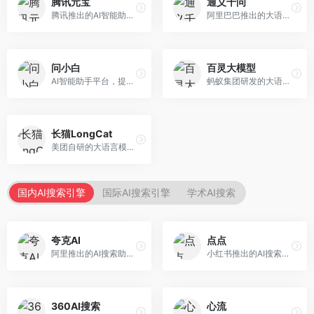
腾讯元宝
通义千问
腾讯推出的AI智能助手，整合微信生态和腾讯云服务。面向普通用户和企业客户，支持文档解析、图像理解、联网搜索等功能，与腾讯产品无缝衔接，办公协作便捷。
阿里巴巴推出的大语言模型平台，提供对话问答、文档处理、图像理解、代码编写等全方位AI服务。面向企业用户和个人开发者，集成阿里云生态，支持多模态交互，企业级安全保障。
问小白
百灵大模型
AI智能助手平台，提供知识问答、文本创作、文档处理等服务。面向普通用户和职场人士，操作简便，响应速度快，支持多场景应用。
蚂蚁集团研发的大语言模型平台，专注于金融科技和企业服务。面向金融机构和企业客户，提供智能客服、风险分析、文档处理等服务，金融场景理解深入。
长猫LongCat
美团自研的大语言模型对话平台，专注于本地生活服务场景。面向美团生态用户，提供智能推荐、服务问答等功能，本地生活知识覆盖全面。
国内AI搜索引擎
国际AI搜索引擎
学术AI搜索
夸克AI
点点
阿里推出的AI搜索助手，整合搜索与AI功能。面向年轻用户，提供智能搜索、文档处理、学习辅助等服务，与夸克生态深度整合。
小红书推出的AI搜索应用，专注于生活方式内容搜索。面向小红书用户，提供生活攻略、消费决策、内容推荐等服务，生活方式内容丰富。
360AI搜索
心流