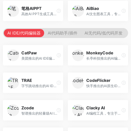
笔格AIPPT
AiBiao
高效AI PPT生成工具，专注于演示文稿智能创作。面向职场人士，支持主题输入、内容生成、设计美化等功能，PPT制作效率高。
AI文生图表工具，专注于数据可视化展示。面向数据分析师和职场人士，提供图表生成、数据可视化、PPT嵌入等服务，数据展示专业。
AI IDE/代码编辑器
AI代码助手/插件
AI无代码/低代码开发
CatPaw
MonkeyCode
美团推出的AI IDE编程工具，专注于本地开发生态。面向开发者，提供智能代码补全、代码生成、项目管理等服务，本地开发体验好。
长亭科技推出的AI编程助手，专注于安全开发。面向开发者，提供代码生成、安全检测、漏洞修复等服务，安全开发能力强。
TRAE
CodeFlicker
字节跳动推出的AI IDE编程工具，深度集成大模型能力。面向开发者，提供智能代码补全、代码解释、重构优化等服务，编程效率显著提升。
快手推出的AI原生IDE，专注于短视频相关开发。面向快手生态开发者，提供代码生成、调试辅助等服务，与快手开发生态深度整合。
Zcode
Clacky AI
智谱推出的轻量级AI IDE，基于GLM模型。面向开发者，提供智能代码补全、代码生成、错误检测等服务，中文编程支持好。
AI编程工具，专注于代码智能生成与优化。面向开发者，提供代码生成、代码重构、错误修复等服务，编程效率高。