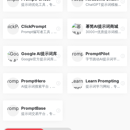
提示词优化工具，专注于提示词质量提升。面向AI用户，提供提示词优化、效果测试、版本对比等服务，提示词优化专业。
ChatGPT提示词模板库，专注于实用提示词收集。面向ChatGPT用户，提供提示词模板、使用场景、效果展示等资源，模板实用性强。
ClickPrompt
幂简AI提示词商城
Prompt编写者工具，专注于提示词创作辅助。面向提示词创作者，提供提示词编辑、测试、分享等服务，创作工具完善。
3000+优质提示词模板平台，专注于中文提示词。面向中文AI用户，提供提示词模板、分类检索、一键使用等服务，中文提示词丰富。
Google AI提示词库
PromptPilot
Google官方提示词库，专注于Gemini模型优化。面向开发者，提供官方提示词指南、最佳实践、示例代码等资源，权威性强。
字节跳动AI提示词平台，专注于提示词优化与管理。面向AI用户，提供提示词优化、效果测试、团队协作等服务，企业级功能完善。
PromptHero
Learn Prompting
AI提示词搜索平台，整合多种AI工具提示词资源。面向AI创作者，提供提示词搜索、模板库、社区分享等服务，提示词资源丰富。
提示词学习网站，专注于提示词工程教育。面向AI学习者，提供提示词教程、最佳实践、案例研究等资源，教学内容系统。
PromptBase
提示词交易平台，专注于高质量提示词买卖。面向AI创作者，提供提示词交易、模板购买、创作者收益等服务，提示词质量高。