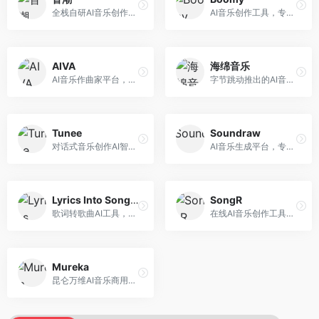
全栈自研AI音乐创作平台，支持从创作到发布的完整流程。面向独立音乐人和音乐工作室，提供作词作曲、编曲混音、音乐发布等服务，创作工具专业。
AI音乐创作工具，专注于快速音乐生成与发布。面向音乐爱好者和业余创作者，支持一键生成原创音乐，可直接发布到音乐平台，创作门槛低。
AIVA
海绵音乐
AI音乐作曲家平台，专注于古典和影视配乐创作。面向影视制作人和游戏开发者，提供原创音乐生成、配乐定制等服务，音乐风格专业，适合影视游戏配乐。
字节跳动推出的AI音乐创作平台，支持多风格音乐生成。面向内容创作者和音乐爱好者，提供歌词创作、旋律生成、编曲制作等服务，创作效率高，适合短视频配乐。
Tunee
Soundraw
对话式音乐创作AI智能体，支持自然语言交互创作。面向音乐爱好者，通过对话方式完成音乐创作，交互体验友好，创作过程直观。
AI音乐生成平台，专注于免版税音乐创作。面向视频创作者和内容制作者，提供背景音乐生成、音乐定制等服务，音乐版权清晰，适合视频配乐场景。
Lyrics Into Song AI
SongR
歌词转歌曲AI工具，支持将歌词转化为完整歌曲。面向歌词创作者和音乐爱好者，提供歌词谱曲、编曲制作等服务，歌词音乐化效率高。
在线AI音乐创作工具，支持歌词与旋律一体化生成。面向内容创作者和音乐爱好者，提供歌词创作、旋律生成、音乐制作等服务，操作简便，创作速度快。
Mureka
昆仑万维AI音乐商用创作平台，专注于商业音乐授权。面向企业和商业用户，提供版权音乐生成、商用授权等服务，音乐版权清晰，商业应用安全。