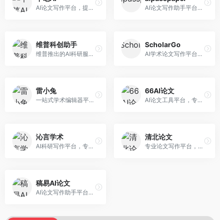
AI论文写作平台，提供无限改稿服务。面向高校学生和学术研究者，支持论文选题、大纲生成、内容撰写、查重修改等全流程服务，改稿次数不限，服务质量有保障。
AI论文写作助手平台，提供智能化的学术写作支持。面向大学生和研究人员，支持多种学科论文生成，提供参考文献管理和格式规范服务，写作效率高。
维普科创助手
ScholarGo
维普推出的AI科研服务平台，整合学术资源与智能写作。面向科研人员和高校师生，提供文献检索、论文写作、查重检测等一站式服务，学术资源权威可靠。
AI学术论文写作平台，专注于理工科领域的逻辑构建。面向理工科研究生和科研工作者，提供公式编辑、数据分析、论文结构优化等服务，理工科写作逻辑严谨。
雷小兔
66AI论文
一站式学术编辑器平台，覆盖论文写作全流程。面向高校学生和科研人员，提供选题分析、文献检索、论文生成、查重降重等服务，操作流程清晰，学术写作效率显著提升。
AI论文工具平台，专注于高质量低查重论文生成。面向大学生和研究生，提供论文写作、降重修改等服务，生成内容原创度高，查重率低。
沁言学术
清北论文
AI科研写作平台，专注于学术研究辅助。面向研究生和科研工作者，提供文献分析、研究方法指导、论文撰写等服务，学术资源丰富，研究支持全面。
专业论文写作平台，依托高校学术资源。面向本科生和研究生，提供论文指导、写作辅助、查重检测等服务，学术规范性强，适合追求高质量论文的用户。
稿易AI论文
AI论文写作助手平台，提供智能化学术写作支持。面向高校学生，支持多种论文类型生成，提供参考文献管理和格式规范服务，操作流程简单。