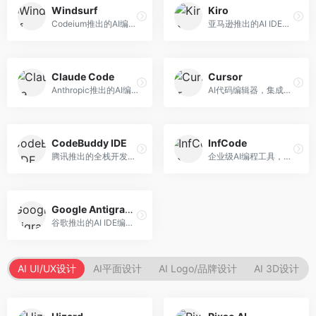
Windsurf
Kiro
Codeium推出的AI编程工具，专注于代码智能辅助。面向开发者，提供代码补全、代码生成、代码解释等服务，多语言支持完善。
亚马逊推出的AI IDE，深度整合AWS云服务。面向AWS开发者，提供代码生成、云服务集成、部署自动化等服务，与AWS生态无缝衔接。
Claude Code
Cursor
Anthropic推出的AI编程工具，基于Claude模型。面向开发者，提供代码生成、代码审查、调试辅助等服务，代码质量高，推理能力强。
AI代码编辑器，集成GPT-4模型，专注于智能编程辅助。面向开发者，提供代码生成、代码解释、错误修复等服务，编程体验流畅，开发效率高。
CodeBuddy IDE
InfCode
腾讯推出的全栈开发AI IDE，整合腾讯云服务。面向开发者，提供代码生成、调试辅助、部署服务等功能，与腾讯云生态深度整合。
企业级AI编程工具，专注于团队协作开发。面向企业开发团队，提供代码生成、代码审查、团队协作等服务，企业级功能完善。
Google Antigravity
谷歌推出的AI IDE编程智能体，整合Google Cloud服务。面向谷歌生态开发者，提供智能编程辅助、云服务集成等功能。
AI UI/UX设计
AI平面设计
AI Logo/品牌设计
AI 3D设计