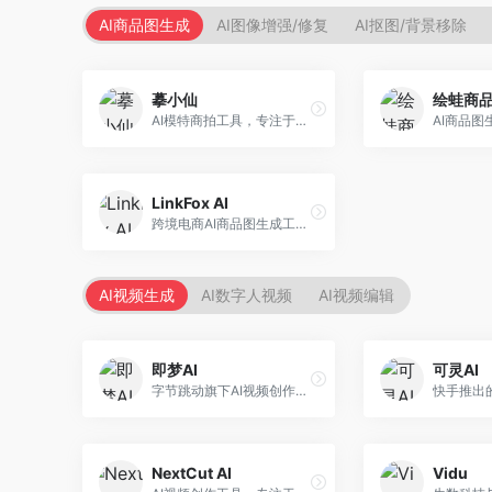
AI商品图生成
AI图像增强/修复
AI抠图/背景移除
摹小仙
绘蛙商
AI模特商拍工具，专注于服装电商。面向服装电商卖家，提供虚拟模特试穿、商品展示图生成等服务，模特形象多样，拍摄成本低。
LinkFox AI
跨境电商AI商品图生成工具。面向跨境电商卖家，支持多语言商品图生成、模特替换、场景优化等服务，适配海外电商平台需求。
AI视频生成
AI数字人视频
AI视频编辑
即梦AI
可灵AI
字节跳动旗下AI视频创作平台，支持多模态内容生成。面向内容创作者和营销人员，提供文生视频、图生视频、智能剪辑等功能，中文理解能力强，创作效率高。
NextCut AI
Vidu