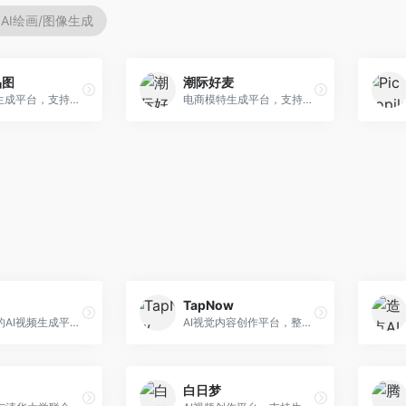
AI绘画/图像生成
品图
潮际好麦
AI商品图生成平台，支持模特换装和场景生成。面向电商卖家，提供商品上身效果展示、场景化商品图生成等服务，电商营销效果显著。
电商模特生成平台，支持AI虚拟模特创作。面向服装和配饰电商，提供模特试穿、商品展示、营销素材生成等服务，模特形象可定制。
TapNow
快手推出的AI视频生成平台，支持文生视频和图生视频，可生成长达2分钟的高质量视频内容。面向短视频创作者和营销人员，操作简便，生成效果逼真，适合商业推广和创意表达。
AI视觉内容创作平台，整合图像与视频生成能力。面向内容创作者，提供文生图、文生视频、智能编辑等服务，创作工具丰富，一站式体验便捷。
白日梦