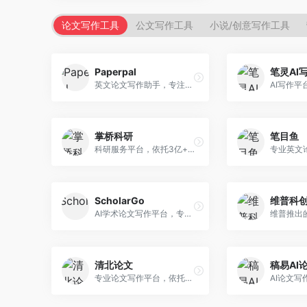
论文写作工具
公文写作工具
小说/创意写作工具
Paperpal
笔灵AI
英文论文写作助手，专注于学术英语润色。面向需要发表国际期刊的研究者，提供语法检查、学术表达优化、格式规范等服务，英语表达地道专业。
掌桥科研
笔目鱼
科研服务平台，依托3亿+真实文献数据库。面向学术研究者和学生，提供文献检索、论文写作、科研数据分析等服务，文献资源丰富，学术支持专业。
ScholarGo
维普科
AI学术论文写作平台，专注于理工科领域的逻辑构建。面向理工科研究生和科研工作者，提供公式编辑、数据分析、论文结构优化等服务，理工科写作逻辑严谨。
清北论文
稿易AI
专业论文写作平台，依托高校学术资源。面向本科生和研究生，提供论文指导、写作辅助、查重检测等服务，学术规范性强，适合追求高质量论文的用户。