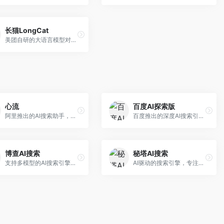
长猫LongCat
美团自研的大语言模型对话平台，专注于本地生活服务场景。面向美团生态用户，提供智能推荐、服务问答等功能，本地生活知识覆盖全面。
心流
百度AI探索版
阿里推出的AI搜索助手，专注于智能信息获取。面向普通用户，提供智能搜索、内容整理、知识问答等服务，与阿里生态深度整合。
百度推出的深度AI搜索引擎，整合百度知识图谱。面向中文用户，提供智能问答、知识探索、内容生成等服务，知识覆盖面广。
博查AI搜索
秘塔AI搜索
支持多模型的AI搜索引擎，整合多种大模型能力。面向AI爱好者，提供多模型搜索、答案对比、深度分析等服务，模型选择灵活。
AI驱动的搜索引擎，专注于无广告直达结果。面向研究者和信息获取需求者，提供深度搜索、来源标注、答案整理等服务，搜索结果干净准确，信息可信度高。