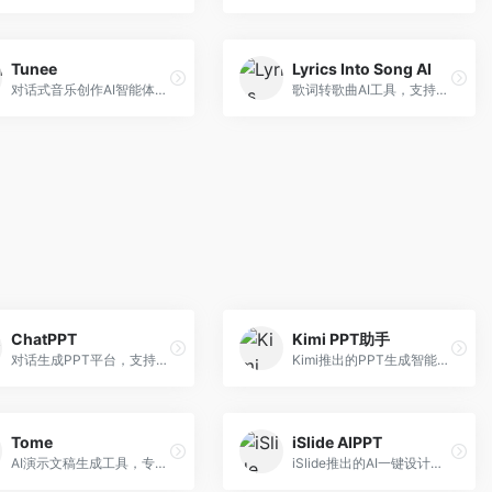
Tunee
Lyrics Into Song AI
对话式音乐创作AI智能体，支持自然语言交互创作。面向音乐爱好者，通过对话方式完成音乐创作，交互体验友好，创作过程直观。
歌词转歌曲AI工具，支持将歌词转化为完整歌曲。面向歌词创作者和音乐爱好者，提供歌词谱曲、编曲制作等服务，歌词音乐化效率高。
ChatPPT
Kimi PPT助手
对话生成PPT平台，支持自然语言交互创作。面向职场人士和教育工作者，通过对话方式完成PPT制作，交互体验友好，创作过程直观。
Kimi推出的PPT生成智能体，整合长文本处理能力。面向职场人士和学生，支持文档解析、PPT生成、内容优化等服务，与Kimi生态深度整合。
Tome
iSlide AIPPT
AI演示文稿生成工具，专注于故事化演示创作。面向创业者和营销人员，提供故事叙述、视觉设计、内容生成等服务，演示文稿叙事性强。
iSlide推出的AI一键设计精美PPT工具。面向PPT设计用户，提供模板库、内容生成、设计优化等服务，与iSlide插件深度整合。