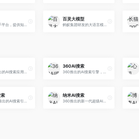
百灵大模型
AI智能助手平台，提供知识问答、文本创作、文档处理等服务。面向普通用户和职场人士，操作简便，响应速度快，支持多场景应用。
蚂蚁集团研发的大语言模型平台，专注于金融科技和企业服务。面向金融机构和企业客户，提供智能客服、风险分析、文档处理等服务，金融场景理解深入。
360AI搜索
小红书推出的AI搜索应用，专注于生活方式内容搜索。面向小红书用户，提供生活攻略、消费决策、内容推荐等服务，生活方式内容丰富。
360推出的AI搜索引擎，专注于安全智能搜索。面向普通用户，提供智能问答、网页搜索、内容整理等服务，安全防护能力强。
搜索
纳米AI搜索
昆仑万维推出的AI搜索引擎，整合大模型与搜索能力。面向普通用户，提供智能问答、深度搜索、内容整理等服务，中文搜索体验好。
360推出的新一代超级AI搜索，深度整合360搜索资源。面向普通用户，提供智能问答、多模态搜索、内容生成等服务，安全可靠。