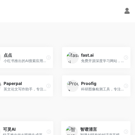
点点
fast.ai
小红书推出的AI搜索应用，专注于生活方式内容搜索。面向小红书用户，提供生活攻略、消费决策、内容推荐等服务，生活方式内容丰富。
免费开源深度学习网站，专注于实用AI教学。面向开发者，提供免费深度学习课程、实战项目、代码库等资源，学习门槛低。
Paperpal
Proofig
英文论文写作助手，专注于学术英语润色。面向需要发表国际期刊的研究者，提供语法检查、学术表达优化、格式规范等服务，英语表达地道专业。
科研图像检测工具，专注于学术图像完整性验证。面向科研人员，提供图像检测、重复分析、报告生成等服务，学术检测专业。
可灵AI
智谱清言
快手推出的AI视频生成平台，支持文生视频和图生视频，可生成长达2分钟的高质量视频内容。面向短视频创作者和营销人员，操作简便，生成效果逼真，适合商业推广和创意表达。
智谱AI研发的对话语言模型，支持中英双语交互。面向中文用户和开发者，提供知识问答、代码编写、文档解读等服务，开源生态完善，学术研究背景深厚。