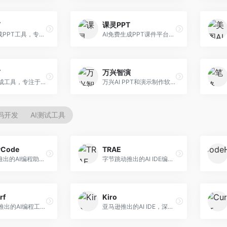
T
课灵PPT
AI一键生成PPT工具，专注于快速演示文稿制作。面向职场人士，支持主题输入、内容生成、模板套用等功能，PPT生成速度快，适合紧急制作场景。
AI免费生成PPT课件平台，专注于教育场景。面向教师和教育工作者，提供课件生成、教学设计、模板选择等服务，教育适配性强。
T
万兴智演
AI PPT生成工具，专注于演示文稿智能创作。面向职场人士，支持主题输入、内容生成、设计美化等功能，PPT制作效率高。
万兴AI PPT和演示制作软件，整合视频演示功能。面向职场人士和教育工作者，提供PPT生成、演示录制、视频制作等服务，演示功能完善。
代码开发
AI测试工具
yCode
TRAE
长亭科技推出的AI编程助手，专注于安全开发。面向开发者，提供代码生成、安全检测、漏洞修复等服务，安全开发能力强。
字节跳动推出的AI IDE编程工具，深度集成大模型能力。面向开发者，提供智能代码补全、代码解释、重构优化等服务，编程效率显著提升。
rf
Kiro
Codeium推出的AI编程工具，专注于代码智能辅助。面向开发者，提供代码补全、代码生成、代码解释等服务，多语言支持完善。
亚马逊推出的AI IDE，深度整合AWS云服务。面向AWS开发者，提供代码生成、云服务集成、部署自动化等服务，与AWS生态无缝衔接。