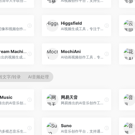
生数科技与清华大学联合研发的AI视频生成大模型。面向视频创作者和内容生产者，支持文生视频、图生视频，视频质量高，物理运动理解准确，国产视频生成领先工具。
AI视频创作平台，支持生成长达50分钟的长视频内容。面向长视频创作者和内容生产者，支持故事视频生成、视频编辑等功能，适合叙事性内容创作。
Higgsfield
一站式AI图像和视频创作平台，整合多种生成工具。面向内容创作者，提供文生图、文生视频、视频编辑等服务，创作工具全面，一站式体验便捷。
AI视频生成工具，专注于高质量视频内容创作。面向视频创作者和营销人员，支持文生视频、视频编辑等功能，视频效果逼真，适合商业应用。
Luma Dream Machine
MochiAni
Luma AI推出的视频生成工具，专注于高质量视频创作。面向影视创作者和内容生产者，支持文生视频、图生视频，视频质量高，物理运动流畅自然。
AI动画视频创作工具，专注于动画内容生成。面向动画创作者和二次元内容生产者，支持动画风格视频生成，动画效果流畅，适合动漫内容创作。
转文字/转录
AI音频处理
Music
网易天音
昆仑万维推出的AI音乐创作平台，基于天工大模型。面向音乐创作者，支持歌词生成、旋律创作、音乐编曲等服务，中文音乐创作能力强。
网易推出的AI音乐创作工具，支持作词、作曲与编曲。面向音乐爱好者和独立音乐人，提供歌词生成、旋律创作、编曲制作等服务，与网易云音乐生态深度整合。
Suno
阿里推出的多模态音乐生成平台，整合音频与文本理解能力。面向内容创作者，支持歌词生成、旋律创作、音乐编辑等服务，与阿里生态深度整合。
AI音乐创作平台，支持通过文字描述生成完整歌曲，包含歌词、旋律和人声。面向音乐爱好者、内容创作者和独立音乐人，操作门槛低，创作速度快，支持多种音乐风格，为音乐创作带来全新可能。