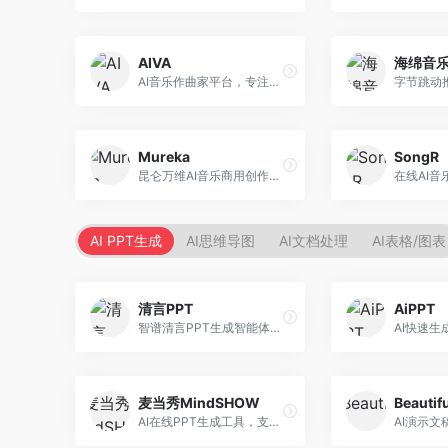
AIVA
海绵音
AI音乐作曲家平台，专注于古典和影视配乐创作。面向影视制作人和游戏开发者，提供原创音乐生成、配乐定制等服务，音乐风格专业，适合影视游戏配乐。
Mureka
SongR
昆仑万维AI音乐商用创作平台，专注于商业音乐授权。面向企业和商业用户，提供版权音乐生成、商用授权等服务，音乐版权清晰，商业应用安全。
AI PPT生成
AI思维导图
AI文档处理
AI表格/图表
清言PPT
AiPPT
智谱清言PPT生成智能体，基于GLM大模型。面向智谱用户，支持对话生成PPT、内容优化等服务，与智谱生态深度整合。
麦当秀MindSHOW
Beautifu
AI在线PPT生成工具，支持思维导图转PPT。面向职场人士，提供思维导图导入、PPT生成、模板选择等服务，思维导图转PPT效率高。