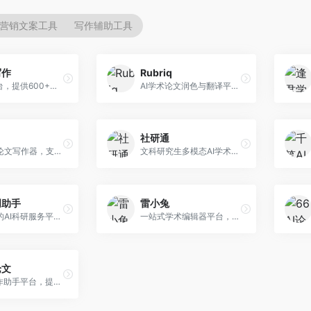
营销文案工具
写作辅助工具
写作
Rubriq
AI写作平台，提供600+写作模板。面向学生、职场人士和内容创作者，支持论文、公文、营销文案等多种文体，模板丰富，一键生成，写作效率大幅提升。
AI学术论文润色与翻译平台。面向国际期刊投稿者，提供论文润色、翻译、格式调整等服务，支持多语言，学术表达专业规范。
社研通
专业英文论文写作器，支持学术论文全流程。面向留学生和国际期刊投稿者，提供英文论文撰写、润色、格式调整等服务，学术英语表达规范。
文科研究生多模态AI学术写作平台。面向文科研究生和社科研究者，提供文献综述、理论分析、定性研究辅助等服务，文科研究方法论支持完善。
创助手
雷小兔
维普推出的AI科研服务平台，整合学术资源与智能写作。面向科研人员和高校师生，提供文献检索、论文写作、查重检测等一站式服务，学术资源权威可靠。
一站式学术编辑器平台，覆盖论文写作全流程。面向高校学生和科研人员，提供选题分析、文献检索、论文生成、查重降重等服务，操作流程清晰，学术写作效率显著提升。
论文
AI论文写作助手平台，提供智能化学术写作支持。面向高校学生，支持多种论文类型生成，提供参考文献管理和格式规范服务，操作流程简单。