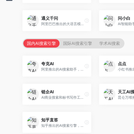
通义千问
问小白
阿里巴巴推出的大语言模型平台，提供对话问答、文档处理、图像理解、代码编写等全方位AI服务。面向企业用户和个人开发者，集成阿里云生态，支持多模态交互，企业级安全保障。
国内AI搜索引擎
国际AI搜索引擎
学术AI搜索
夸克AI
点点
阿里推出的AI搜索助手，整合搜索与AI功能。面向年轻用户，提供智能搜索、文档处理、学习辅助等服务，与夸克生态深度整合。
链企AI
天工AI
AI商业搜索和标书写作工具，专注于企业服务场景。面向企业用户，提供商业信息搜索、标书生成、企业分析等服务，商业信息专业。
知乎直答
知乎推出的AI搜索引擎，专注于知识问答场景。面向知识获取者，提供知乎内容搜索、智能问答、知识整理等服务，专业知识丰富。