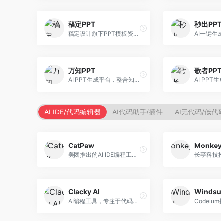
稿定PPT
秒出PP
稿定设计旗下PPT模板资源库，整合AI生成功能。面向设计师和职场人士，提供海量PPT模板、AI内容生成等服务，模板质量高。
万知PPT
歌者PP
AI PPT生成平台，整合知识库与创作功能。面向职场人士，支持内容检索、PPT生成、设计优化等服务，知识整合能力强。
AI IDE/代码编辑器
AI代码助手/插件
AI无代码/低
CatPaw
Monke
美团推出的AI IDE编程工具，专注于本地开发生态。面向开发者，提供智能代码补全、代码生成、项目管理等服务，本地开发体验好。
Clacky AI
Windsu
AI编程工具，专注于代码智能生成与优化。面向开发者，提供代码生成、代码重构、错误修复等服务，编程效率高。