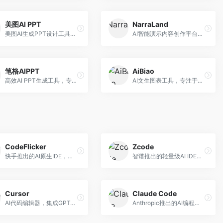
美图AI PPT
NarraLand
美图AI生成PPT设计工具，整合图像处理能力。面向设计师和职场人士，提供PPT生成、图片美化、设计优化等服务，视觉设计美观。
AI智能演示内容创作平台，专注于叙事演示。面向内容创作者，提供故事创作、演示生成、动画设计等服务，演示内容生动有趣。
笔格AIPPT
AiBiao
高效AI PPT生成工具，专注于演示文稿智能创作。面向职场人士，支持主题输入、内容生成、设计美化等功能，PPT制作效率高。
AI文生图表工具，专注于数据可视化展示。面向数据分析师和职场人士，提供图表生成、数据可视化、PPT嵌入等服务，数据展示专业。
CodeFlicker
Zcode
快手推出的AI原生IDE，专注于短视频相关开发。面向快手生态开发者，提供代码生成、调试辅助等服务，与快手开发生态深度整合。
智谱推出的轻量级AI IDE，基于GLM模型。面向开发者，提供智能代码补全、代码生成、错误检测等服务，中文编程支持好。
Cursor
Claude Code
AI代码编辑器，集成GPT-4模型，专注于智能编程辅助。面向开发者，提供代码生成、代码解释、错误修复等服务，编程体验流畅，开发效率高。
Anthropic推出的AI编程工具，基于Claude模型。面向开发者，提供代码生成、代码审查、调试辅助等服务，代码质量高，推理能力强。