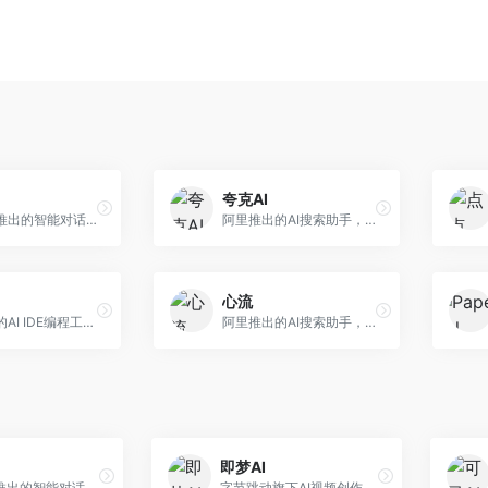
夸克AI
字节跳动推出的智能对话助手平台，提供文本创作、知识问答、英语学习等多种AI服务。面向普通用户和内容创作者，支持多轮对话和文件解析，免费使用，响应速度快，中文理解能力强。
阿里推出的AI搜索助手，整合搜索与AI功能。面向年轻用户，提供智能搜索、文档处理、学习辅助等服务，与夸克生态深度整合。
心流
美团推出的AI IDE编程工具，专注于本地开发生态。面向开发者，提供智能代码补全、代码生成、项目管理等服务，本地开发体验好。
阿里推出的AI搜索助手，专注于智能信息获取。面向普通用户，提供智能搜索、内容整理、知识问答等服务，与阿里生态深度整合。
即梦AI
字节跳动推出的智能对话助手平台，提供文本创作、知识问答、英语学习等多种AI服务。面向普通用户和内容创作者，支持多轮对话和文件解析，免费使用，响应速度快，中文理解能力强。
字节跳动旗下AI视频创作平台，支持多模态内容生成。面向内容创作者和营销人员，提供文生视频、图生视频、智能剪辑等功能，中文理解能力强，创作效率高。