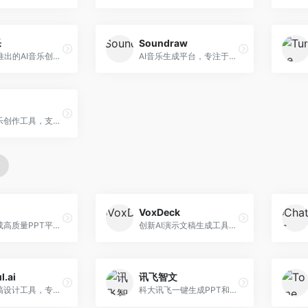
乐
Soundraw
字节跳动推出的AI音乐创作平台，支持多风格音乐生成。面向内容创作者和音乐爱好者，提供歌词创作、旋律生成、编曲制作等服务，创作效率高，适合短视频配乐。
AI音乐生成平台，专注于免版税音乐创作。面向视频创作者和内容制作者，提供背景音乐生成、音乐定制等服务，音乐版权清晰，适合视频配乐场景。
在线AI音乐创作工具，支持歌词与旋律一体化生成。面向内容创作者和音乐爱好者，提供歌词创作、旋律生成、音乐制作等服务，操作简便，创作速度快。
VoxDeck
AI快速生成高质量PPT平台，支持主题定制。面向职场人士和学生，提供一键生成、模板选择、内容优化等服务，PPT制作速度快，设计质量高。
创新AI演示文稿生成工具，支持语音交互创作。面向职场人士，支持语音输入、PPT生成、内容优化等功能，语音创作体验便捷。
l.ai
讯飞智文
AI演示文稿设计工具，专注于自动化设计排版。面向职场人士，提供智能排版、模板选择、设计优化等服务，设计美观度高。
科大讯飞一键生成PPT和Word工具，整合语音技术。面向职场人士，支持语音输入、文档生成、格式调整等功能，办公效率显著提升。