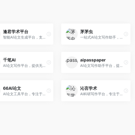
逢君学术平台
茅茅虫
智能AI论文生成平台，支持查重检测。面向高校学生和研究人员，提供论文选题、内容生成、查重修改等一站式服务，学术写作流程完整。
一站式AI论文写作助手，覆盖学术写作全场景。面向高校学生和科研人员，提供开题报告、文献综述、论文正文等写作服务，支持多学科多类型论文，操作简便。
千笔AI
aipasspaper
AI论文写作平台，提供无限改稿服务。面向高校学生和学术研究者，支持论文选题、大纲生成、内容撰写、查重修改等全流程服务，改稿次数不限，服务质量有保障。
AI论文写作助手平台，提供智能化的学术写作支持。面向大学生和研究人员，支持多种学科论文生成，提供参考文献管理和格式规范服务，写作效率高。
66AI论文
沁言学术
AI论文工具平台，专注于高质量低查重论文生成。面向大学生和研究生，提供论文写作、降重修改等服务，生成内容原创度高，查重率低。
AI科研写作平台，专注于学术研究辅助。面向研究生和科研工作者，提供文献分析、研究方法指导、论文撰写等服务，学术资源丰富，研究支持全面。