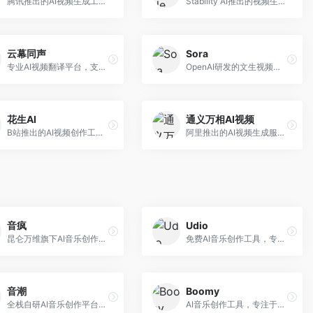
腾讯推出的AI视频生成工具，基于混元大模型。面向腾讯生态用户和内容创作者，支持文生视频、视频编辑等功能，与腾讯产品生态深度整合。
Stability AI推出的视频生成模型，开源可部署。面向开发者和专业创作者，支持视频生成、视频编辑等功能，开源生态完善，定制化程度高。
云幕同声
Sora
专业AI视频翻译平台，支持视频多语言配音和字幕生成。面向跨境电商和内容出海从业者，提供视频翻译、配音、字幕生成等服务，多语言支持完善。
OpenAI研发的文生视频大模型，可根据文字描述生成长达60秒的高清视频。面向影视创作者、广告从业者和内容生产者，视频连贯性强，物理世界理解准确，代表了AI视频生成的最高水平。
花生AI
通义万相AI视频
B站推出的AI视频创作工具，专注于短视频内容生成。面向B站创作者，支持视频生成、视频编辑等功能，与B站平台深度整合，创作效率高。
阿里推出的AI视频生成服务，整合图像与视频创作能力。面向电商和营销从业者，支持商品视频生成、营销视频制作等服务，商业应用场景丰富。
音疯
Udio
昆仑万维旗下AI音乐创作平台，专注于音乐内容生成。面向音乐爱好者和内容创作者，提供多种风格音乐生成，操作简便，创作速度快。
免费AI音乐创作工具，专注于高质量音乐生成。面向音乐创作者和内容制作者，支持多种音乐风格生成，音质专业，创作自由度高，适合专业音乐制作场景。
音潮
Boomy
全栈自研AI音乐创作平台，支持从创作到发布的完整流程。面向独立音乐人和音乐工作室，提供作词作曲、编曲混音、音乐发布等服务，创作工具专业。
AI音乐创作工具，专注于快速音乐生成与发布。面向音乐爱好者和业余创作者，支持一键生成原创音乐，可直接发布到音乐平台，创作门槛低。