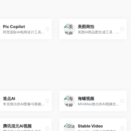
Pic Copilot
美图商拍
阿里国际AI电商设计工具，专注于跨境电商。面向跨境电商卖家，提供商品图优化、营销海报生成、多语言适配等服务，海外市场适配性强。
美图AI商品图生成工具，整合美图生态。面向电商卖家，提供商品图美化、模特替换、场景生成等服务，移动端操作便捷。
造点AI
海螺视频
夸克推出的AI图像与视频创作平台。面向普通用户和内容创作者，提供文生图、文生视频等功能，操作简便，与夸克生态深度整合。
MiniMax推出的AI视频生成工具，支持高质量视频创作。面向内容创作者，提供文生视频、视频编辑等功能，生成速度快，视频效果自然流畅。
腾讯混元AI视频
Stable Video