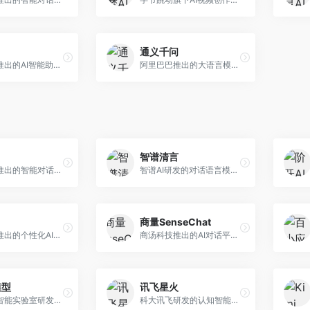
通义千问
月之暗面推出的AI智能助手，核心优势在于超长文本处理能力，支持20万字以上文档分析。面向学术研究者、职场人士和内容创作者，提供文档解读、PPT生成、联网搜索等综合服务。
阿里巴巴推出的大语言模型平台，提供对话问答、文档处理、图像理解、代码编写等全方位AI服务。面向企业用户和个人开发者，集成阿里云生态，支持多模态交互，企业级安全保障。
智谱清言
字节跳动推出的智能对话助手平台，提供文本创作、知识问答、英语学习等多种AI服务。面向普通用户和内容创作者，支持多轮对话和文件解析，免费使用，响应速度快，中文理解能力强。
智谱AI研发的对话语言模型，支持中英双语交互。面向中文用户和开发者，提供知识问答、代码编写、文档解读等服务，开源生态完善，学术研究背景深厚。
商量SenseChat
心识宇宙推出的个性化AI伴侣，专注于情感交互和个人助理服务。面向个人用户，支持日程管理、情感陪伴、知识问答等功能，交互体验人性化。
商汤科技推出的AI对话平台，结合计算机视觉和自然语言处理技术。面向企业用户和开发者，支持多模态交互，视觉理解能力强，适合智能客服和内容创作场景。
模型
讯飞星火
上海人工智能实验室研发的开源大模型系列，支持多尺度和多模态。面向研究机构和开发者，开源生态完善，学术研究背景深厚，适合科研和定制开发。
科大讯飞研发的认知智能大模型，深度融合语音识别和自然语言处理技术。面向企业用户和教育领域，提供语音交互、文档处理、代码生成等服务，中文语音识别准确率高。