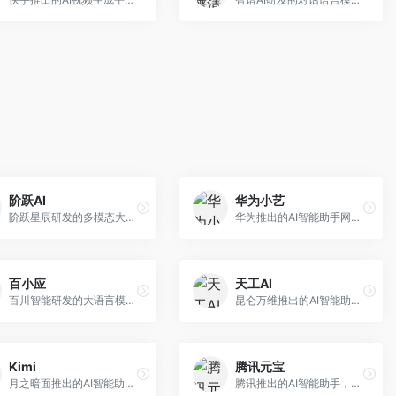
阶跃AI
华为小艺
阶跃星辰研发的多模态大模型平台，支持文本、图像、视频的综合理解与生成。面向创作者和企业客户，提供内容创作、智能分析等服务，多模态能力突出。
华为推出的AI智能助手网页端，深度整合鸿蒙生态和华为云服务。面向华为设备用户，支持语音交互、智能问答、设备控制等功能，与华为硬件生态无缝衔接。
百小应
天工AI
百川智能研发的大语言模型助手，专注于中文理解和生成。面向中文用户，提供知识问答、文本创作、代码辅助等服务，模型参数规模大，中文表达流畅自然。
昆仑万维推出的AI智能助手，集成搜索、对话、创作等多种能力。面向普通用户和内容创作者，支持联网搜索、文本生成、图像理解等功能，响应速度快，免费使用。
Kimi
腾讯元宝
月之暗面推出的AI智能助手，核心优势在于超长文本处理能力，支持20万字以上文档分析。面向学术研究者、职场人士和内容创作者，提供文档解读、PPT生成、联网搜索等综合服务。
腾讯推出的AI智能助手，整合微信生态和腾讯云服务。面向普通用户和企业客户，支持文档解析、图像理解、联网搜索等功能，与腾讯产品无缝衔接，办公协作便捷。