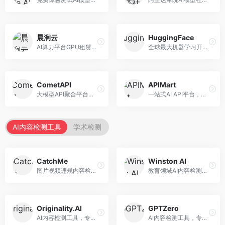
晨涧云
HuggingFace
AI算力平台GPU租赁服务，专注于弹性算力。面向开发者和研究者，提供GPU租赁、弹性调度、成本优化等服务，算力灵活。
全球最大机器学习开源社区，整合模型库与开发工具。面向AI研究者和开发者，提供开源模型、数据集、开发工具等资源，开源生态最完善。
CometAPI
APIMart
大模型API聚合平台，整合多种AI模型服务。面向开发者，提供统一接口、模型切换、监控分析等服务，API管理便捷。
一站式AI API平台，整合多种AI服务。面向开发者，提供模型API、图像处理、语音识别等服务，API种类丰富。
AI内容检测工具
学术检测
CatchMe
Winston AI
图片视频违规内容检测平台，专注于视觉内容安全。面向内容平台，提供图片审核、视频审核、直播监控等服务，视觉检测专业。
教育领域AI内容检测平台，专注于学术诚信。面向教育机构，提供AI内容检测、抄袭检测、报告生成等服务，教育适配性强。
Originality.AI
GPTZero
AI内容检测工具，专注于内容原创性验证。面向内容创作者和出版商，提供AI检测、抄袭检测、批量分析等服务，检测精度高。
AI内容检测工具，专注于AI生成文本识别。面向教育工作者和出版商，提供文本检测、批量分析、API接口等服务，检测准确率高。