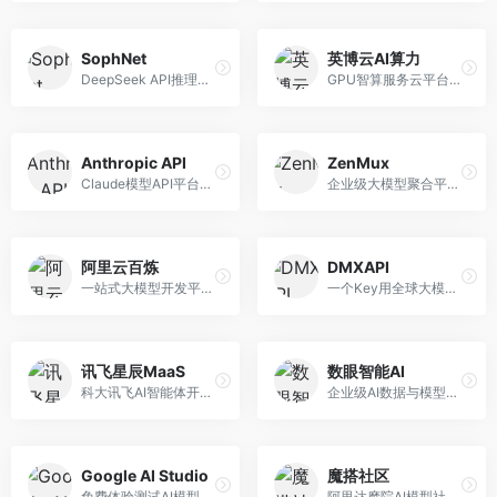
SophNet
英博云AI算力
DeepSeek API推理平台，专注于DeepSeek模型服务。面向开发者，提供DeepSeek模型API、高性能推理、低成本服务，推理效率高。
GPU智算服务云平台，专注于AI算力租赁。面向AI研究者和企业，提供GPU租赁、模型训练、推理服务等，算力资源丰富。
Anthropic API
ZenMux
Claude模型API平台，专注于安全可靠的AI服务。面向开发者，提供Claude系列模型API、安全特性、企业级服务等，API质量高。
企业级大模型聚合平台，专注于企业AI服务。面向企业用户，提供多模型管理、安全合规、成本优化等服务，企业级功能完善。
阿里云百炼
DMXAPI
一站式大模型开发平台，深度整合阿里云服务。面向企业开发者和AI团队，提供模型训练、微调、部署、应用开发等全流程服务，企业级功能完善。
一个Key用全球大模型的聚合平台。面向开发者，提供多模型统一API、简化接入、成本控制等服务，接入便捷。
讯飞星辰MaaS
数眼智能AI
科大讯飞AI智能体开发平台，专注于企业级模型服务。面向企业用户，提供模型调用、智能体创建、行业解决方案等服务，中文能力突出。
企业级AI数据与模型服务平台，专注于数据驱动AI。面向企业用户，提供数据管理、模型训练、部署服务等，数据治理能力强。
Google AI Studio
魔搭社区
免费体验测试AI模型的平台，深度整合Google生态。面向开发者和研究者，提供Gemini模型体验、API密钥管理、提示词测试等服务，免费使用。
阿里达摩院AI模型社区，专注于中文AI生态。面向中文开发者，提供开源模型、数据集、开发工具等资源，中文模型丰富。