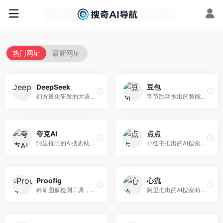
热门网址
最新网址
DeepSeek
豆包
幻方量化研发的大语言模型平台，专注于深度推理和代码生成能力。面向开发者、研究人员和技术爱好者，提供强大的逻辑推理和数学计算功能，开源生态完善，API接口友好。
字节跳动推出的智能对话助手平台，提供文本创作、知识问答、英语学习等多种AI服务。面向普通用户和内容创作者，支持多轮对话和文件解析，免费使用，响应速度快，中文理解能力强。
夸克AI
点点
阿里推出的AI搜索助手，整合搜索与AI功能。面向年轻用户，提供智能搜索、文档处理、学习辅助等服务，与夸克生态深度整合。
小红书推出的AI搜索应用，专注于生活方式内容搜索。面向小红书用户，提供生活攻略、消费决策、内容推荐等服务，生活方式内容丰富。
Proofig
心流
科研图像检测工具，专注于学术图像完整性验证。面向科研人员，提供图像检测、重复分析、报告生成等服务，学术检测专业。
阿里推出的AI搜索助手，专注于智能信息获取。面向普通用户，提供智能搜索、内容整理、知识问答等服务，与阿里生态深度整合。