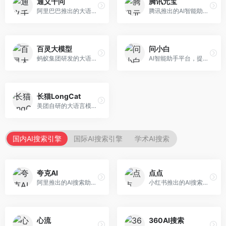
通义千问
腾讯元宝
阿里巴巴推出的大语言模型平台，提供对话问答、文档处理、图像理解、代码编写等全方位AI服务。面向企业用户和个人开发者，集成阿里云生态，支持多模态交互，企业级安全保障。
腾讯推出的AI智能助手，整合微信生态和腾讯云服务。面向普通用户和企业客户，支持文档解析、图像理解、联网搜索等功能，与腾讯产品无缝衔接，办公协作便捷。
百灵大模型
问小白
蚂蚁集团研发的大语言模型平台，专注于金融科技和企业服务。面向金融机构和企业客户，提供智能客服、风险分析、文档处理等服务，金融场景理解深入。
AI智能助手平台，提供知识问答、文本创作、文档处理等服务。面向普通用户和职场人士，操作简便，响应速度快，支持多场景应用。
长猫LongCat
美团自研的大语言模型对话平台，专注于本地生活服务场景。面向美团生态用户，提供智能推荐、服务问答等功能，本地生活知识覆盖全面。
国内AI搜索引擎
国际AI搜索引擎
学术AI搜索
夸克AI
点点
阿里推出的AI搜索助手，整合搜索与AI功能。面向年轻用户，提供智能搜索、文档处理、学习辅助等服务，与夸克生态深度整合。
小红书推出的AI搜索应用，专注于生活方式内容搜索。面向小红书用户，提供生活攻略、消费决策、内容推荐等服务，生活方式内容丰富。
心流
360AI搜索