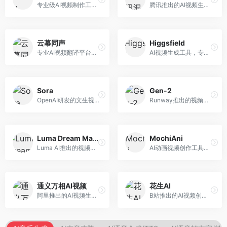
专业级AI视频制作工具，支持视频生成与编辑。面向影视制作人和创意工作者，提供文生视频、视频编辑、绿幕抠像等专业功能，视频处理能力强，适合专业创作场景。
腾讯推出的AI视频生成工具，基于混元大模型。面向腾讯生态用户和内容创作者，支持文生视频、视频编辑等功能，与腾讯产品生态深度整合。
云幕同声
Higgsfield
专业AI视频翻译平台，支持视频多语言配音和字幕生成。面向跨境电商和内容出海从业者，提供视频翻译、配音、字幕生成等服务，多语言支持完善。
AI视频生成工具，专注于高质量视频内容创作。面向视频创作者和营销人员，支持文生视频、视频编辑等功能，视频效果逼真，适合商业应用。
Sora
Gen-2
OpenAI研发的文生视频大模型，可根据文字描述生成长达60秒的高清视频。面向影视创作者、广告从业者和内容生产者，视频连贯性强，物理世界理解准确，代表了AI视频生成的最高水平。
Runway推出的视频生成模型，专注于文生视频和视频风格转换。面向影视制作人和创意工作者，支持文本到视频、图像到视频等多种生成模式，视频质量专业级。
Luma Dream Machine
MochiAni
Luma AI推出的视频生成工具，专注于高质量视频创作。面向影视创作者和内容生产者，支持文生视频、图生视频，视频质量高，物理运动流畅自然。
AI动画视频创作工具，专注于动画内容生成。面向动画创作者和二次元内容生产者，支持动画风格视频生成，动画效果流畅，适合动漫内容创作。
通义万相AI视频
花生AI
阿里推出的AI视频生成服务，整合图像与视频创作能力。面向电商和营销从业者，支持商品视频生成、营销视频制作等服务，商业应用场景丰富。
B站推出的AI视频创作工具，专注于短视频内容生成。面向B站创作者，支持视频生成、视频编辑等功能，与B站平台深度整合，创作效率高。