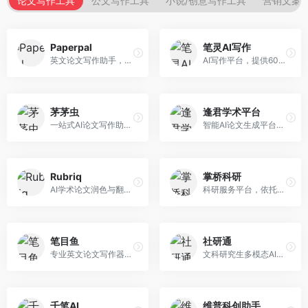
论文写作工具
公文写作工具
小说/创意写作工具
营销文案
Paperpal
笔灵AI写作
英文论文写作助手，专注于学术英语润色。面向需要发表国际期刊的研究者，提供语法检查、学术表达优化、格式规范等服务，英语表达地道专业。
AI写作平台，提供600+写作模板。面向学生、职场人士和内容创作者，支持论文、公文、营销文案等多种文体，模板丰富，一键生成，写作效率大幅提升。
茅茅虫
逢君学术平台
一站式AI论文写作助手，覆盖学术写作全场景。面向高校学生和科研人员，提供开题报告、文献综述、论文正文等写作服务，支持多学科多类型论文，操作简便。
智能AI论文生成平台，支持查重检测。面向高校学生和研究人员，提供论文选题、内容生成、查重修改等一站式服务，学术写作流程完整。
Rubriq
掌桥科研
AI学术论文润色与翻译平台。面向国际期刊投稿者，提供论文润色、翻译、格式调整等服务，支持多语言，学术表达专业规范。
科研服务平台，依托3亿+真实文献数据库。面向学术研究者和学生，提供文献检索、论文写作、科研数据分析等服务，文献资源丰富，学术支持专业。
笔目鱼
社研通
专业英文论文写作器，支持学术论文全流程。面向留学生和国际期刊投稿者，提供英文论文撰写、润色、格式调整等服务，学术英语表达规范。
文科研究生多模态AI学术写作平台。面向文科研究生和社科研究者，提供文献综述、理论分析、定性研究辅助等服务，文科研究方法论支持完善。
千笔AI
维普科创助手