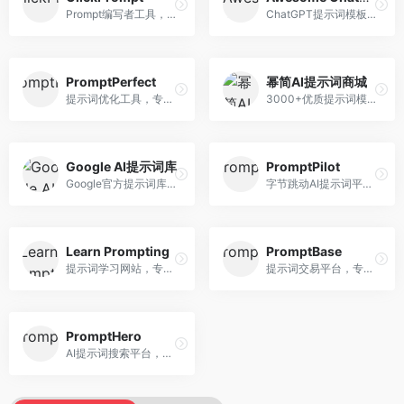
Prompt编写者工具，专注于提示词创作辅助。面向提示词创作者，提供提示词编辑、测试、分享等服务，创作工具完善。
ChatGPT提示词模板库，专注于实用提示词收集。面向ChatGPT用户，提供提示词模板、使用场景、效果展示等资源，模板实用性强。
PromptPerfect
幂简AI提示词商城
提示词优化工具，专注于提示词质量提升。面向AI用户，提供提示词优化、效果测试、版本对比等服务，提示词优化专业。
3000+优质提示词模板平台，专注于中文提示词。面向中文AI用户，提供提示词模板、分类检索、一键使用等服务，中文提示词丰富。
Google AI提示词库
PromptPilot
Google官方提示词库，专注于Gemini模型优化。面向开发者，提供官方提示词指南、最佳实践、示例代码等资源，权威性强。
字节跳动AI提示词平台，专注于提示词优化与管理。面向AI用户，提供提示词优化、效果测试、团队协作等服务，企业级功能完善。
Learn Prompting
PromptBase
提示词学习网站，专注于提示词工程教育。面向AI学习者，提供提示词教程、最佳实践、案例研究等资源，教学内容系统。
提示词交易平台，专注于高质量提示词买卖。面向AI创作者，提供提示词交易、模板购买、创作者收益等服务，提示词质量高。
PromptHero
AI提示词搜索平台，整合多种AI工具提示词资源。面向AI创作者，提供提示词搜索、模板库、社区分享等服务，提示词资源丰富。