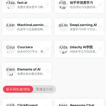
fast.ai
动手学深度学习
免费开源深度学习网站，专注于实用AI教学。面向开发者，提供免费深度学习课程、实战项目、代码库等资源，学习门槛低。
结合理论与实践的深度学习教材，专注于代码驱动学习。面向学生和开发者，提供深度学习理论、代码实现、练习题等资源，学习体验好。
MachineLearningMastery
DeepLearning.AI
机器学习全面教程网站，专注于实用技能教学。面向开发者，提供机器学习算法、Python实现、项目实战等教程，实用性强。
深度学习AI学习平台，由吴恩达创立。面向AI学习者，提供深度学习专项课程、AI新闻、技术社区等资源，课程质量权威。
Coursera
Udacity AI学院
知名MOOC平台，整合全球顶尖大学课程资源。面向学习者，提供AI、机器学习、深度学习等课程，证书认可度高，课程质量专业。
AI纳米学位与实战项目平台，专注于职业导向学习。面向AI从业者，提供机器学习、深度学习、计算机视觉等纳米学位，项目实战性强。
Elements of AI
免费在线AI通识课程，专注于AI基础知识普及。面向普通大众，提供AI概念、原理、应用等入门知识，语言通俗易懂。
提示词生成/优化
图像提示词
ClickPrompt
Awesome ChatGPT Prompts