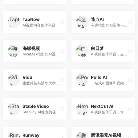
TapNow
造点AI
AI视觉内容创作平台，整合图像与视频生成能力。面向内容创作者，提供文生图、文生视频、智能编辑等服务，创作工具丰富，一站式体验便捷。
夸克推出的AI图像与视频创作平台。面向普通用户和内容创作者，提供文生图、文生视频等功能，操作简便，与夸克生态深度整合。
海螺视频
白日梦
MiniMax推出的AI视频生成工具，支持高质量视频创作。面向内容创作者，提供文生视频、视频编辑等功能，生成速度快，视频效果自然流畅。
AI视频创作平台，支持生成长达50分钟的长视频内容。面向长视频创作者和内容生产者，支持故事视频生成、视频编辑等功能，适合叙事性内容创作。
Vidu
Pollo AI
生数科技与清华大学联合研发的AI视频生成大模型。面向视频创作者和内容生产者，支持文生视频、图生视频，视频质量高，物理运动理解准确，国产视频生成领先工具。
一站式AI图像和视频创作平台，整合多种生成工具。面向内容创作者，提供文生图、文生视频、视频编辑等服务，创作工具全面，一站式体验便捷。
Stable Video
NextCut AI
Stability AI推出的视频生成模型，开源可部署。面向开发者和专业创作者，支持视频生成、视频编辑等功能，开源生态完善，定制化程度高。
AI视频创作工具，专注于智能剪辑和视频生成。面向视频创作者，提供智能剪辑、视频生成、特效添加等功能，剪辑效率高，适合快节奏内容生产。
Runway
腾讯混元AI视频