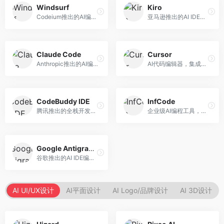
Windsurf
Kiro
Codeium推出的AI编程工具，专注于代码智能辅助。面向开发者，提供代码补全、代码生成、代码解释等服务，多语言支持完善。
亚马逊推出的AI IDE，深度整合AWS云服务。面向AWS开发者，提供代码生成、云服务集成、部署自动化等服务，与AWS生态无缝衔接。
Claude Code
Cursor
Anthropic推出的AI编程工具，基于Claude模型。面向开发者，提供代码生成、代码审查、调试辅助等服务，代码质量高，推理能力强。
AI代码编辑器，集成GPT-4模型，专注于智能编程辅助。面向开发者，提供代码生成、代码解释、错误修复等服务，编程体验流畅，开发效率高。
CodeBuddy IDE
InfCode
腾讯推出的全栈开发AI IDE，整合腾讯云服务。面向开发者，提供代码生成、调试辅助、部署服务等功能，与腾讯云生态深度整合。
企业级AI编程工具，专注于团队协作开发。面向企业开发团队，提供代码生成、代码审查、团队协作等服务，企业级功能完善。
Google Antigravity
谷歌推出的AI IDE编程智能体，整合Google Cloud服务。面向谷歌生态开发者，提供智能编程辅助、云服务集成等功能。
AI UI/UX设计
AI平面设计
AI Logo/品牌设计
AI 3D设计