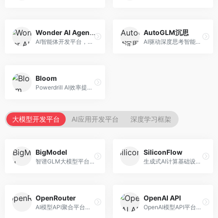
Wonder AI Agents
AutoGLM沉思
AI智能体开发平台，专注于低代码智能体创建。面向开发者，提供可视化开发、模板库、部署服务等功能，开发门槛低。
AI驱动深度思考智能体，专注于复杂推理任务。面向高级用户，提供深度分析、逻辑推理、决策支持等服务，推理能力强。
Bloom
Powerdrill AI效率提升平台，专注于企业智能化。面向企业用户，提供智能体创建、流程自动化、数据分析等服务，企业效率提升显著。
大模型开发平台
AI应用开发平台
深度学习框架
BigModel
SiliconFlow
智谱GLM大模型平台，提供API调用与模型服务。面向开发者和企业用户，提供GLM系列模型API、微调服务、应用开发工具等，开源生态完善。
生成式AI计算基础设施平台，专注于模型推理服务。面向开发者和企业，提供多模型API、高性能推理、成本优化等服务，推理性价比高。
OpenRouter
OpenAI API
AI模型API聚合平台，整合多种主流大模型。面向开发者，提供统一API接口、模型对比、成本优化等服务，模型选择灵活。
OpenAI模型API平台，提供GPT系列模型服务。面向开发者，提供模型API、微调服务、Assistants API等，是AI开发领域的基础设施。