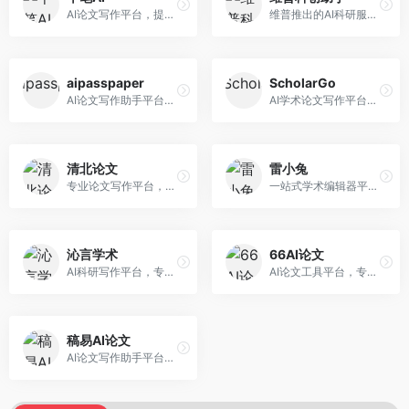
AI论文写作平台，提供无限改稿服务。面向高校学生和学术研究者，支持论文选题、大纲生成、内容撰写、查重修改等全流程服务，改稿次数不限，服务质量有保障。
维普推出的AI科研服务平台，整合学术资源与智能写作。面向科研人员和高校师生，提供文献检索、论文写作、查重检测等一站式服务，学术资源权威可靠。
aipasspaper
ScholarGo
AI论文写作助手平台，提供智能化的学术写作支持。面向大学生和研究人员，支持多种学科论文生成，提供参考文献管理和格式规范服务，写作效率高。
AI学术论文写作平台，专注于理工科领域的逻辑构建。面向理工科研究生和科研工作者，提供公式编辑、数据分析、论文结构优化等服务，理工科写作逻辑严谨。
清北论文
雷小兔
专业论文写作平台，依托高校学术资源。面向本科生和研究生，提供论文指导、写作辅助、查重检测等服务，学术规范性强，适合追求高质量论文的用户。
一站式学术编辑器平台，覆盖论文写作全流程。面向高校学生和科研人员，提供选题分析、文献检索、论文生成、查重降重等服务，操作流程清晰，学术写作效率显著提升。
沁言学术
66AI论文
AI科研写作平台，专注于学术研究辅助。面向研究生和科研工作者，提供文献分析、研究方法指导、论文撰写等服务，学术资源丰富，研究支持全面。
AI论文工具平台，专注于高质量低查重论文生成。面向大学生和研究生，提供论文写作、降重修改等服务，生成内容原创度高，查重率低。
稿易AI论文
AI论文写作助手平台，提供智能化学术写作支持。面向高校学生，支持多种论文类型生成，提供参考文献管理和格式规范服务，操作流程简单。