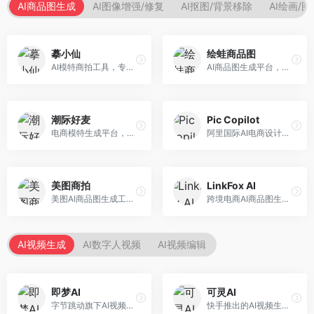
AI商品图生成
AI图像增强/修复
AI抠图/背景移除
AI绘画/
摹小仙
绘蛙商品图
AI模特商拍工具，专注于服装电商。面向服装电商卖家，提供虚拟模特试穿、商品展示图生成等服务，模特形象多样，拍摄成本低。
AI商品图生成平台，支持模特换装和场景生成。面向电商卖家，提供商品上身效果展示、场景化商品图生成等服务，电商营销效果显著。
潮际好麦
Pic Copilot
电商模特生成平台，支持AI虚拟模特创作。面向服装和配饰电商，提供模特试穿、商品展示、营销素材生成等服务，模特形象可定制。
阿里国际AI电商设计工具，专注于跨境电商。面向跨境电商卖家，提供商品图优化、营销海报生成、多语言适配等服务，海外市场适配性强。
美图商拍
LinkFox AI
美图AI商品图生成工具，整合美图生态。面向电商卖家，提供商品图美化、模特替换、场景生成等服务，移动端操作便捷。
跨境电商AI商品图生成工具。面向跨境电商卖家，支持多语言商品图生成、模特替换、场景优化等服务，适配海外电商平台需求。
AI视频生成
AI数字人视频
AI视频编辑
即梦AI
可灵AI
字节跳动旗下AI视频创作平台，支持多模态内容生成。面向内容创作者和营销人员，提供文生视频、图生视频、智能剪辑等功能，中文理解能力强，创作效率高。
快手推出的AI视频生成平台，支持文生视频和图生视频，可生成长达2分钟的高质量视频内容。面向短视频创作者和营销人员，操作简便，生成效果逼真，适合商业推广和创意表达。