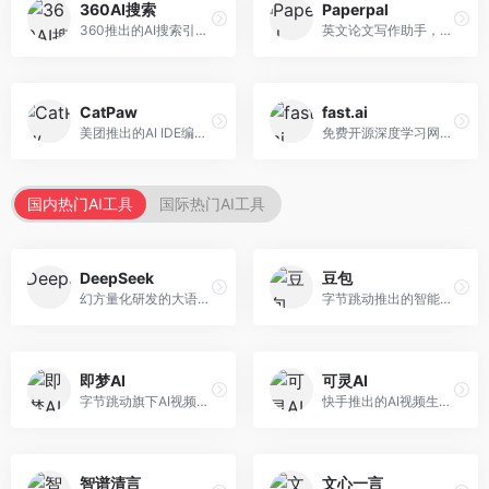
360AI搜索
Paperpal
360推出的AI搜索引擎，专注于安全智能搜索。面向普通用户，提供智能问答、网页搜索、内容整理等服务，安全防护能力强。
英文论文写作助手，专注于学术英语润色。面向需要发表国际期刊的研究者，提供语法检查、学术表达优化、格式规范等服务，英语表达地道专业。
CatPaw
fast.ai
美团推出的AI IDE编程工具，专注于本地开发生态。面向开发者，提供智能代码补全、代码生成、项目管理等服务，本地开发体验好。
免费开源深度学习网站，专注于实用AI教学。面向开发者，提供免费深度学习课程、实战项目、代码库等资源，学习门槛低。
国内热门AI工具
国际热门AI工具
DeepSeek
豆包
幻方量化研发的大语言模型平台，专注于深度推理和代码生成能力。面向开发者、研究人员和技术爱好者，提供强大的逻辑推理和数学计算功能，开源生态完善，API接口友好。
字节跳动推出的智能对话助手平台，提供文本创作、知识问答、英语学习等多种AI服务。面向普通用户和内容创作者，支持多轮对话和文件解析，免费使用，响应速度快，中文理解能力强。
即梦AI
可灵AI
字节跳动旗下AI视频创作平台，支持多模态内容生成。面向内容创作者和营销人员，提供文生视频、图生视频、智能剪辑等功能，中文理解能力强，创作效率高。
快手推出的AI视频生成平台，支持文生视频和图生视频，可生成长达2分钟的高质量视频内容。面向短视频创作者和营销人员，操作简便，生成效果逼真，适合商业推广和创意表达。
智谱清言
文心一言