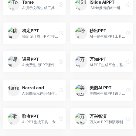
Tome
iSlide AIPPT
AI演示文稿生成工具，专注于故事化演示创作。面向创业者和营销人员，提供故事叙述、视觉设计、内容生成等服务，演示文稿叙事性强。
iSlide推出的AI一键设计精美PPT工具。面向PPT设计用户，提供模板库、内容生成、设计优化等服务，与iSlide插件深度整合。
稿定PPT
秒出PPT
稿定设计旗下PPT模板资源库，整合AI生成功能。面向设计师和职场人士，提供海量PPT模板、AI内容生成等服务，模板质量高。
AI一键生成PPT工具，专注于快速演示文稿制作。面向职场人士，支持主题输入、内容生成、模板套用等功能，PPT生成速度快，适合紧急制作场景。
课灵PPT
万知PPT
AI免费生成PPT课件平台，专注于教育场景。面向教师和教育工作者，提供课件生成、教学设计、模板选择等服务，教育适配性强。
AI PPT生成平台，整合知识库与创作功能。面向职场人士，支持内容检索、PPT生成、设计优化等服务，知识整合能力强。
NarraLand
美图AI PPT
AI智能演示内容创作平台，专注于叙事演示。面向内容创作者，提供故事创作、演示生成、动画设计等服务，演示内容生动有趣。
美图AI生成PPT设计工具，整合图像处理能力。面向设计师和职场人士，提供PPT生成、图片美化、设计优化等服务，视觉设计美观。
歌者PPT
万兴智演
AI PPT生成工具，专注于演示文稿智能创作。面向职场人士，支持主题输入、内容生成、设计美化等功能，PPT制作效率高。
万兴AI PPT和演示制作软件，整合视频演示功能。面向职场人士和教育工作者，提供PPT生成、演示录制、视频制作等服务，演示功能完善。