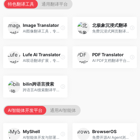
特色翻译工具
通用翻译平台
Image Translator
北极象沉浸式翻译
AI图像翻译工具，专注于图片文字翻译。面向设计师和电商从业者，提供图片文字识别、翻译、替换等服务，图像翻译效果好。
免费沉浸式网页翻译工具，专注于阅读体验。面向普通用户，提供网页双语翻译、文档翻译等服务，免费使用，翻译质量高。
Lufe AI Translator
PDF Translator
AI双语翻译扩展，专注于浏览器翻译场景。面向外语内容阅读者，提供网页双语翻译、划词翻译等服务，浏览器集成便捷。
AI PDF文档翻译平台，专注于文档本地化。面向商务人士，提供PDF翻译、格式保留、批量处理等服务，文档翻译专业。
bilin跨语言搜索
跨语言AI搜索翻译平台，专注于信息获取。面向研究者和内容创作者，提供跨语言搜索、内容翻译、信息整合等服务，跨语言检索能力强。
AI智能体开发平台
通用AI智能体
MyShell
BrowserOS
AI智能体开发与部署平台，专注于语音交互智能体。面向开发者，提供语音智能体创建、部署服务、社区分享等功能，语音交互能力强。
免费开源AI Agent浏览器，专注于浏览器自动化。面向开发者，提供浏览器控制、任务自动化、API接口等服务，开源免费。