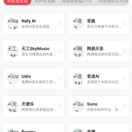
AI音乐生成
AI声音克隆
AI语音合成/TTS
AI语音转文字/转
Nafy AI
音疯
在线AI音乐生成器，专注于快速音乐创作。面向内容创作者，支持多种风格音乐生成，操作简便，生成速度快，适合快速配乐需求。
昆仑万维旗下AI音乐创作平台，专注于音乐内容生成。面向音乐爱好者和内容创作者，提供多种风格音乐生成，操作简便，创作速度快。
天工SkyMusic
网易天音
昆仑万维推出的AI音乐创作平台，基于天工大模型。面向音乐创作者，支持歌词生成、旋律创作、音乐编曲等服务，中文音乐创作能力强。
网易推出的AI音乐创作工具，支持作词、作曲与编曲。面向音乐爱好者和独立音乐人，提供歌词生成、旋律创作、编曲制作等服务，与网易云音乐生态深度整合。
Udio
音述AI
免费AI音乐创作工具，专注于高质量音乐生成。面向音乐创作者和内容制作者，支持多种音乐风格生成，音质专业，创作自由度高，适合专业音乐制作场景。
全球首个AI音乐社区平台，整合创作与分享功能。面向音乐创作者和爱好者，提供音乐创作、作品分享、社区交流等服务，社区氛围活跃。
天谱乐
Suno
阿里推出的多模态音乐生成平台，整合音频与文本理解能力。面向内容创作者，支持歌词生成、旋律创作、音乐编辑等服务，与阿里生态深度整合。
AI音乐创作平台，支持通过文字描述生成完整歌曲，包含歌词、旋律和人声。面向音乐爱好者、内容创作者和独立音乐人，操作门槛低，创作速度快，支持多种音乐风格，为音乐创作带来全新可能。
Boomy
音潮