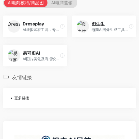
AI电商模特/商品图
AI电商营销
Dressplay
图生生
AI虚拟试衣工具，专注于服装电商体验。面向服装电商，提供虚拟试穿、尺码推荐、穿搭建议等服务，试衣体验真实。
电商AI图像生成工具，专注于商品图创作。面向电商卖家，提供商品图生成、背景替换、批量处理等服务，商品图质量高。
易可图AI
AI图片美化及海报设计平台，专注于电商视觉设计。面向电商卖家，提供图片美化、海报设计、营销素材等服务，设计效率高。
友情链接
更多链接