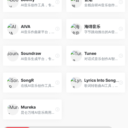
AI音乐创作工具，专注于快速音乐生成与发布。面向音乐爱好者和业余创作者，支持一键生成原创音乐，可直接发布到音乐平台，创作门槛低。
全栈自研AI音乐创作平台，支持从创作到发布的完整流程。面向独立音乐人和音乐工作室，提供作词作曲、编曲混音、音乐发布等服务，创作工具专业。
AIVA
海绵音乐
AI音乐作曲家平台，专注于古典和影视配乐创作。面向影视制作人和游戏开发者，提供原创音乐生成、配乐定制等服务，音乐风格专业，适合影视游戏配乐。
字节跳动推出的AI音乐创作平台，支持多风格音乐生成。面向内容创作者和音乐爱好者，提供歌词创作、旋律生成、编曲制作等服务，创作效率高，适合短视频配乐。
Soundraw
Tunee
AI音乐生成平台，专注于免版税音乐创作。面向视频创作者和内容制作者，提供背景音乐生成、音乐定制等服务，音乐版权清晰，适合视频配乐场景。
对话式音乐创作AI智能体，支持自然语言交互创作。面向音乐爱好者，通过对话方式完成音乐创作，交互体验友好，创作过程直观。
SongR
Lyrics Into Song AI
在线AI音乐创作工具，支持歌词与旋律一体化生成。面向内容创作者和音乐爱好者，提供歌词创作、旋律生成、音乐制作等服务，操作简便，创作速度快。
歌词转歌曲AI工具，支持将歌词转化为完整歌曲。面向歌词创作者和音乐爱好者，提供歌词谱曲、编曲制作等服务，歌词音乐化效率高。
Mureka
昆仑万维AI音乐商用创作平台，专注于商业音乐授权。面向企业和商业用户，提供版权音乐生成、商用授权等服务，音乐版权清晰，商业应用安全。