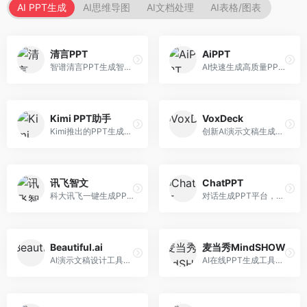
AI PPT生成
AI思维导图
AI文档处理
AI表格/图表
清言PPT
AiPPT
智谱清言PPT生成智能体，基于GLM大模型。面向智谱用户，支持对话生成PPT、内容优化等服务，与智谱生态深度整合。
AI快速生成高质量PPT平台，支持主题定制。面向职场人士和学生，提供一键生成、模板选择、内容优化等服务，PPT制作速度快，设计质量高。
Kimi PPT助手
VoxDeck
Kimi推出的PPT生成智能体，整合长文本处理能力。面向职场人士和学生，支持文档解析、PPT生成、内容优化等服务，与Kimi生态深度整合。
创新AI演示文稿生成工具，支持语音交互创作。面向职场人士，支持语音输入、PPT生成、内容优化等功能，语音创作体验便捷。
讯飞智文
ChatPPT
科大讯飞一键生成PPT和Word工具，整合语音技术。面向职场人士，支持语音输入、文档生成、格式调整等功能，办公效率显著提升。
对话生成PPT平台，支持自然语言交互创作。面向职场人士和教育工作者，通过对话方式完成PPT制作，交互体验友好，创作过程直观。
Beautiful.ai
麦当秀MindSHOW
AI演示文稿设计工具，专注于自动化设计排版。面向职场人士，提供智能排版、模板选择、设计优化等服务，设计美观度高。
AI在线PPT生成工具，支持思维导图转PPT。面向职场人士，提供思维导图导入、PPT生成、模板选择等服务，思维导图转PPT效率高。