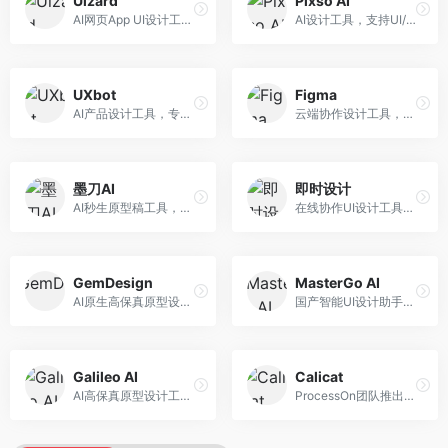
Uizard
Pixso AI
AI网页App UI设计工具，专注于快速界面生成。面向产品经理和设计师，提供线框图转UI、界面生成、设计优化等服务，设计速度快。
AI设计工具，支持UI/UX设计全流程。面向设计师和产品团队，提供界面生成、设计优化、协作评审等服务，国产替代方案，团队协作便捷。
UXbot
Figma
AI产品设计工具，专注于用户体验优化。面向UX设计师，提供用户研究、设计建议、可用性测试等服务，UX设计支持完善。
云端协作设计工具，整合AI设计辅助功能。面向UI/UX设计师和产品团队，提供界面设计、原型制作、团队协作等服务，协作功能强大，是UI设计领域的标杆产品。
墨刀AI
即时设计
AI秒生原型稿工具，专注于快速原型设计。面向产品经理和设计师，提供原型生成、交互设计、团队协作等服务，原型制作效率高。
在线协作UI设计工具，整合AI设计功能。面向设计师和产品团队，提供界面设计、原型制作、设计资源库等服务，国产协作设计平台。
GemDesign
MasterGo AI
AI原生高保真原型设计工具，专注于智能设计生成。面向设计师，提供界面生成、设计优化、原型制作等服务，设计自动化程度高。
国产智能UI设计助手，专注于界面设计自动化。面向UI设计师，提供界面生成、组件设计、设计系统构建等服务，中文用户适配性好。
Galileo AI
Calicat
AI高保真原型设计工具，专注于UI界面生成。面向设计师和产品团队，提供界面生成、交互设计、设计优化等服务，界面质量高。
ProcessOn团队推出的产设研协作平台，整合设计与协作功能。面向产品团队，提供设计协作、文档管理、团队沟通等服务，产研协作便捷。