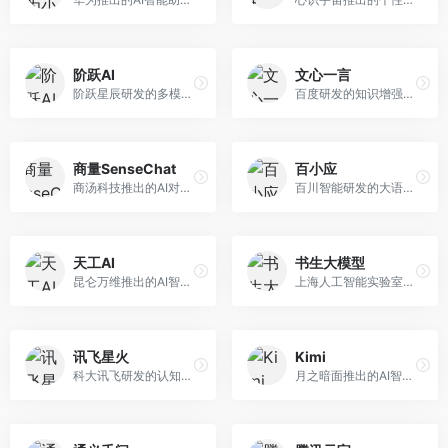
阶跃AI
文心一言
阶跃星辰研发的多模态大模型平台，支持文本、图像、视频的综合理解与生成。面向创作者和企业客户，提供内容创作、智能分析等服务，多模态能力突出。
百度研发的知识增强大语言模型，深度融合百度知识图谱和搜索能力。面向中文用户，提供知识问答、文本创作、逻辑推理等服务，中文语境理解准确，知识覆盖面广。
商量SenseChat
百小应
商汤科技推出的AI对话平台，结合计算机视觉和自然语言处理技术。面向企业用户和开发者，支持多模态交互，视觉理解能力强，适合智能客服和内容创作场景。
百川智能研发的大语言模型助手，专注于中文理解和生成。面向中文用户，提供知识问答、文本创作、代码辅助等服务，模型参数规模大，中文表达流畅自然。
天工AI
书生大模型
昆仑万维推出的AI智能助手，集成搜索、对话、创作等多种能力。面向普通用户和内容创作者，支持联网搜索、文本生成、图像理解等功能，响应速度快，免费使用。
上海人工智能实验室研发的开源大模型系列，支持多尺度和多模态。面向研究机构和开发者，开源生态完善，学术研究背景深厚，适合科研和定制开发。
讯飞星火
Kimi
科大讯飞研发的认知智能大模型，深度融合语音识别和自然语言处理技术。面向企业用户和教育领域，提供语音交互、文档处理、代码生成等服务，中文语音识别准确率高。
月之暗面推出的AI智能助手，核心优势在于超长文本处理能力，支持20万字以上文档分析。面向学术研究者、职场人士和内容创作者，提供文档解读、PPT生成、联网搜索等综合服务。