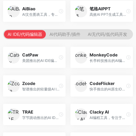
AiBiao
笔格AIPPT
AI文生图表工具，专注于数据可视化展示。面向数据分析师和职场人士，提供图表生成、数据可视化、PPT嵌入等服务，数据展示专业。
高效AI PPT生成工具，专注于演示文稿智能创作。面向职场人士，支持主题输入、内容生成、设计美化等功能，PPT制作效率高。
AI IDE/代码编辑器
AI代码助手/插件
AI无代码/低代码开发
CatPaw
MonkeyCode
美团推出的AI IDE编程工具，专注于本地开发生态。面向开发者，提供智能代码补全、代码生成、项目管理等服务，本地开发体验好。
长亭科技推出的AI编程助手，专注于安全开发。面向开发者，提供代码生成、安全检测、漏洞修复等服务，安全开发能力强。
Zcode
CodeFlicker
智谱推出的轻量级AI IDE，基于GLM模型。面向开发者，提供智能代码补全、代码生成、错误检测等服务，中文编程支持好。
快手推出的AI原生IDE，专注于短视频相关开发。面向快手生态开发者，提供代码生成、调试辅助等服务，与快手开发生态深度整合。
TRAE
Clacky AI
字节跳动推出的AI IDE编程工具，深度集成大模型能力。面向开发者，提供智能代码补全、代码解释、重构优化等服务，编程效率显著提升。
AI编程工具，专注于代码智能生成与优化。面向开发者，提供代码生成、代码重构、错误修复等服务，编程效率高。