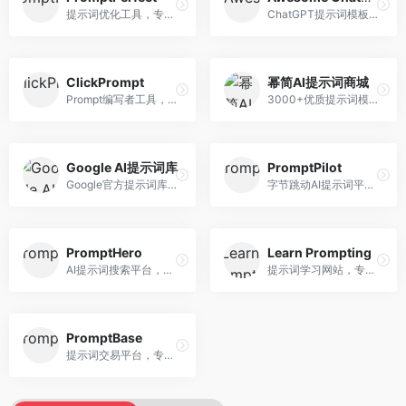
提示词优化工具，专注于提示词质量提升。面向AI用户，提供提示词优化、效果测试、版本对比等服务，提示词优化专业。
ChatGPT提示词模板库，专注于实用提示词收集。面向ChatGPT用户，提供提示词模板、使用场景、效果展示等资源，模板实用性强。
ClickPrompt
幂简AI提示词商城
Prompt编写者工具，专注于提示词创作辅助。面向提示词创作者，提供提示词编辑、测试、分享等服务，创作工具完善。
3000+优质提示词模板平台，专注于中文提示词。面向中文AI用户，提供提示词模板、分类检索、一键使用等服务，中文提示词丰富。
Google AI提示词库
PromptPilot
Google官方提示词库，专注于Gemini模型优化。面向开发者，提供官方提示词指南、最佳实践、示例代码等资源，权威性强。
字节跳动AI提示词平台，专注于提示词优化与管理。面向AI用户，提供提示词优化、效果测试、团队协作等服务，企业级功能完善。
PromptHero
Learn Prompting
AI提示词搜索平台，整合多种AI工具提示词资源。面向AI创作者，提供提示词搜索、模板库、社区分享等服务，提示词资源丰富。
提示词学习网站，专注于提示词工程教育。面向AI学习者，提供提示词教程、最佳实践、案例研究等资源，教学内容系统。
PromptBase
提示词交易平台，专注于高质量提示词买卖。面向AI创作者，提供提示词交易、模板购买、创作者收益等服务，提示词质量高。