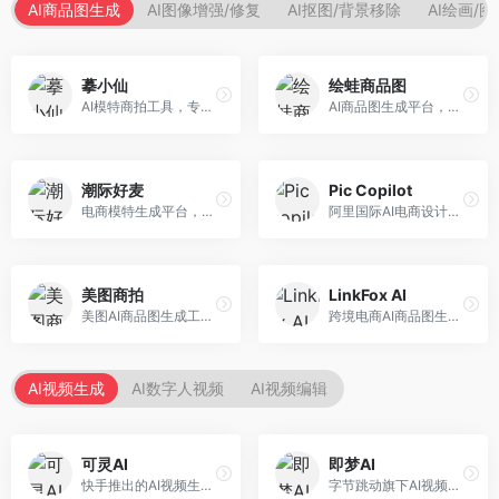
AI商品图生成
AI图像增强/修复
AI抠图/背景移除
AI绘画/
摹小仙
绘蛙商品图
AI模特商拍工具，专注于服装电商。面向服装电商卖家，提供虚拟模特试穿、商品展示图生成等服务，模特形象多样，拍摄成本低。
AI商品图生成平台，支持模特换装和场景生成。面向电商卖家，提供商品上身效果展示、场景化商品图生成等服务，电商营销效果显著。
潮际好麦
Pic Copilot
电商模特生成平台，支持AI虚拟模特创作。面向服装和配饰电商，提供模特试穿、商品展示、营销素材生成等服务，模特形象可定制。
阿里国际AI电商设计工具，专注于跨境电商。面向跨境电商卖家，提供商品图优化、营销海报生成、多语言适配等服务，海外市场适配性强。
美图商拍
LinkFox AI
美图AI商品图生成工具，整合美图生态。面向电商卖家，提供商品图美化、模特替换、场景生成等服务，移动端操作便捷。
跨境电商AI商品图生成工具。面向跨境电商卖家，支持多语言商品图生成、模特替换、场景优化等服务，适配海外电商平台需求。
AI视频生成
AI数字人视频
AI视频编辑
可灵AI
即梦AI
快手推出的AI视频生成平台，支持文生视频和图生视频，可生成长达2分钟的高质量视频内容。面向短视频创作者和营销人员，操作简便，生成效果逼真，适合商业推广和创意表达。
字节跳动旗下AI视频创作平台，支持多模态内容生成。面向内容创作者和营销人员，提供文生视频、图生视频、智能剪辑等功能，中文理解能力强，创作效率高。