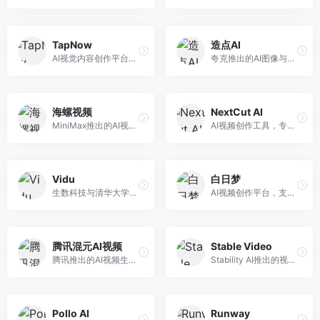
TapNow
造点AI
AI视觉内容创作平台，整合图像与视频生成能力。面向内容创作者，提供文生图、文生视频、智能编辑等服务，创作工具丰富，一站式体验便捷。
夸克推出的AI图像与视频创作平台。面向普通用户和内容创作者，提供文生图、文生视频等功能，操作简便，与夸克生态深度整合。
海螺视频
NextCut AI
MiniMax推出的AI视频生成工具，支持高质量视频创作。面向内容创作者，提供文生视频、视频编辑等功能，生成速度快，视频效果自然流畅。
AI视频创作工具，专注于智能剪辑和视频生成。面向视频创作者，提供智能剪辑、视频生成、特效添加等功能，剪辑效率高，适合快节奏内容生产。
Vidu
白日梦
生数科技与清华大学联合研发的AI视频生成大模型。面向视频创作者和内容生产者，支持文生视频、图生视频，视频质量高，物理运动理解准确，国产视频生成领先工具。
AI视频创作平台，支持生成长达50分钟的长视频内容。面向长视频创作者和内容生产者，支持故事视频生成、视频编辑等功能，适合叙事性内容创作。
腾讯混元AI视频
Stable Video
腾讯推出的AI视频生成工具，基于混元大模型。面向腾讯生态用户和内容创作者，支持文生视频、视频编辑等功能，与腾讯产品生态深度整合。
Stability AI推出的视频生成模型，开源可部署。面向开发者和专业创作者，支持视频生成、视频编辑等功能，开源生态完善，定制化程度高。
Pollo AI
Runway