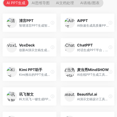
AI PPT生成
AI思维导图
AI文档处理
AI表格/图表
清言PPT
AiPPT
智谱清言PPT生成智能体，基于GLM大模型。面向智谱用户，支持对话生成PPT、内容优化等服务，与智谱生态深度整合。
AI快速生成高质量PPT平台，支持主题定制。面向职场人士和学生，提供一键生成、模板选择、内容优化等服务，PPT制作速度快，设计质量高。
VoxDeck
ChatPPT
创新AI演示文稿生成工具，支持语音交互创作。面向职场人士，支持语音输入、PPT生成、内容优化等功能，语音创作体验便捷。
对话生成PPT平台，支持自然语言交互创作。面向职场人士和教育工作者，通过对话方式完成PPT制作，交互体验友好，创作过程直观。
Kimi PPT助手
麦当秀MindSHOW
Kimi推出的PPT生成智能体，整合长文本处理能力。面向职场人士和学生，支持文档解析、PPT生成、内容优化等服务，与Kimi生态深度整合。
AI在线PPT生成工具，支持思维导图转PPT。面向职场人士，提供思维导图导入、PPT生成、模板选择等服务，思维导图转PPT效率高。
讯飞智文
Beautiful.ai
科大讯飞一键生成PPT和Word工具，整合语音技术。面向职场人士，支持语音输入、文档生成、格式调整等功能，办公效率显著提升。
AI演示文稿设计工具，专注于自动化设计排版。面向职场人士，提供智能排版、模板选择、设计优化等服务，设计美观度高。