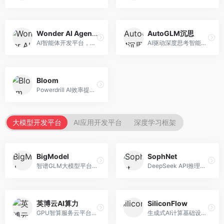
Wonder AI Agents
AutoGLM沉思
AI智能体开发平台，专注于低代码智能体创建。面向开发者，提供可视化开发、模板库、部署服务等功能，开发门槛低。
AI驱动深度思考智能体，专注于复杂推理任务。面向高级用户，提供深度分析、逻辑推理、决策支持等服务，推理能力强。
Bloom
Powerdrill AI效率提升平台，专注于企业智能化。面向企业用户，提供智能体创建、流程自动化、数据分析等服务，企业效率提升显著。
大模型开发平台
AI应用开发平台
深度学习框架
BigModel
SophNet
智谱GLM大模型平台，提供API调用与模型服务。面向开发者和企业用户，提供GLM系列模型API、微调服务、应用开发工具等，开源生态完善。
DeepSeek API推理平台，专注于DeepSeek模型服务。面向开发者，提供DeepSeek模型API、高性能推理、低成本服务，推理效率高。
英博云AI算力
SiliconFlow
GPU智算服务云平台，专注于AI算力租赁。面向AI研究者和企业，提供GPU租赁、模型训练、推理服务等，算力资源丰富。
生成式AI计算基础设施平台，专注于模型推理服务。面向开发者和企业，提供多模型API、高性能推理、成本优化等服务，推理性价比高。