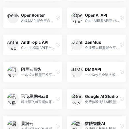
OpenRouter
OpenAI API
AI模型API聚合平台，整合多种主流大模型。面向开发者，提供统一API接口、模型对比、成本优化等服务，模型选择灵活。
OpenAI模型API平台，提供GPT系列模型服务。面向开发者，提供模型API、微调服务、Assistants API等，是AI开发领域的基础设施。
Anthropic API
ZenMux
Claude模型API平台，专注于安全可靠的AI服务。面向开发者，提供Claude系列模型API、安全特性、企业级服务等，API质量高。
企业级大模型聚合平台，专注于企业AI服务。面向企业用户，提供多模型管理、安全合规、成本优化等服务，企业级功能完善。
阿里云百炼
DMXAPI
一站式大模型开发平台，深度整合阿里云服务。面向企业开发者和AI团队，提供模型训练、微调、部署、应用开发等全流程服务，企业级功能完善。
一个Key用全球大模型的聚合平台。面向开发者，提供多模型统一API、简化接入、成本控制等服务，接入便捷。
讯飞星辰MaaS
Google AI Studio
科大讯飞AI智能体开发平台，专注于企业级模型服务。面向企业用户，提供模型调用、智能体创建、行业解决方案等服务，中文能力突出。
免费体验测试AI模型的平台，深度整合Google生态。面向开发者和研究者，提供Gemini模型体验、API密钥管理、提示词测试等服务，免费使用。
晨涧云
数眼智能AI
AI算力平台GPU租赁服务，专注于弹性算力。面向开发者和研究者，提供GPU租赁、弹性调度、成本优化等服务，算力灵活。
企业级AI数据与模型服务平台，专注于数据驱动AI。面向企业用户，提供数据管理、模型训练、部署服务等，数据治理能力强。