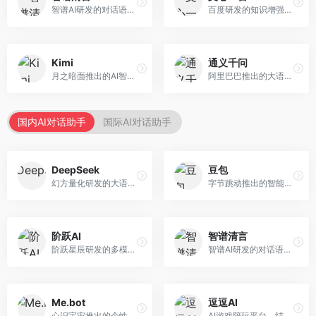
智谱AI研发的对话语言模型，支持中英双语交互。面向中文用户和开发者，提供知识问答、代码编写、文档解读等服务，开源生态完善，学术研究背景深厚。
百度研发的知识增强大语言模型，深度融合百度知识图谱和搜索能力。面向中文用户，提供知识问答、文本创作、逻辑推理等服务，中文语境理解准确，知识覆盖面广。
Kimi
通义千问
月之暗面推出的AI智能助手，核心优势在于超长文本处理能力，支持20万字以上文档分析。面向学术研究者、职场人士和内容创作者，提供文档解读、PPT生成、联网搜索等综合服务。
阿里巴巴推出的大语言模型平台，提供对话问答、文档处理、图像理解、代码编写等全方位AI服务。面向企业用户和个人开发者，集成阿里云生态，支持多模态交互，企业级安全保障。
国内AI对话助手
国际AI对话助手
DeepSeek
豆包
幻方量化研发的大语言模型平台，专注于深度推理和代码生成能力。面向开发者、研究人员和技术爱好者，提供强大的逻辑推理和数学计算功能，开源生态完善，API接口友好。
字节跳动推出的智能对话助手平台，提供文本创作、知识问答、英语学习等多种AI服务。面向普通用户和内容创作者，支持多轮对话和文件解析，免费使用，响应速度快，中文理解能力强。
阶跃AI
智谱清言
阶跃星辰研发的多模态大模型平台，支持文本、图像、视频的综合理解与生成。面向创作者和企业客户，提供内容创作、智能分析等服务，多模态能力突出。
智谱AI研发的对话语言模型，支持中英双语交互。面向中文用户和开发者，提供知识问答、代码编写、文档解读等服务，开源生态完善，学术研究背景深厚。
Me.bot
逗逗AI
心识宇宙推出的个性化AI伴侣，专注于情感交互和个人助理服务。面向个人用户，支持日程管理、情感陪伴、知识问答等功能，交互体验人性化。
AI游戏陪玩平台，结合游戏理解和自然语言交互技术。面向游戏玩家，提供游戏攻略、陪玩互动、社交聊天等服务，游戏知识丰富，互动体验有趣。