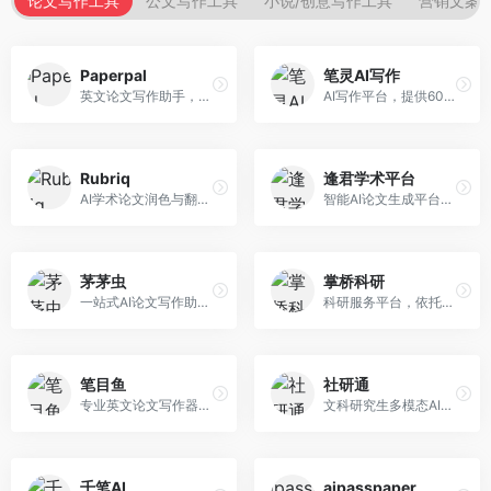
论文写作工具
公文写作工具
小说/创意写作工具
营销文案
Paperpal
笔灵AI写作
英文论文写作助手，专注于学术英语润色。面向需要发表国际期刊的研究者，提供语法检查、学术表达优化、格式规范等服务，英语表达地道专业。
AI写作平台，提供600+写作模板。面向学生、职场人士和内容创作者，支持论文、公文、营销文案等多种文体，模板丰富，一键生成，写作效率大幅提升。
Rubriq
逢君学术平台
AI学术论文润色与翻译平台。面向国际期刊投稿者，提供论文润色、翻译、格式调整等服务，支持多语言，学术表达专业规范。
智能AI论文生成平台，支持查重检测。面向高校学生和研究人员，提供论文选题、内容生成、查重修改等一站式服务，学术写作流程完整。
茅茅虫
掌桥科研
一站式AI论文写作助手，覆盖学术写作全场景。面向高校学生和科研人员，提供开题报告、文献综述、论文正文等写作服务，支持多学科多类型论文，操作简便。
科研服务平台，依托3亿+真实文献数据库。面向学术研究者和学生，提供文献检索、论文写作、科研数据分析等服务，文献资源丰富，学术支持专业。
笔目鱼
社研通
专业英文论文写作器，支持学术论文全流程。面向留学生和国际期刊投稿者，提供英文论文撰写、润色、格式调整等服务，学术英语表达规范。
文科研究生多模态AI学术写作平台。面向文科研究生和社科研究者，提供文献综述、理论分析、定性研究辅助等服务，文科研究方法论支持完善。
千笔AI
aipasspaper