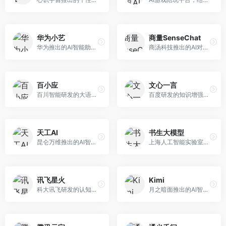
华为小艺
商量SenseChat
华为推出的AI智能助手网页端，深度整合鸿蒙生态和华为云服务。面向华为设备用户，支持语音交互、智能问答、设备控制等功能，与华为硬件生态无缝衔接。
商汤科技推出的AI对话平台，结合计算机视觉和自然语言处理技术。面向企业用户和开发者，支持多模态交互，视觉理解能力强，适合智能客服和内容创作场景。
百小应
文心一言
百川智能研发的大语言模型助手，专注于中文理解和生成。面向中文用户，提供知识问答、文本创作、代码辅助等服务，模型参数规模大，中文表达流畅自然。
百度研发的知识增强大语言模型，深度融合百度知识图谱和搜索能力。面向中文用户，提供知识问答、文本创作、逻辑推理等服务，中文语境理解准确，知识覆盖面广。
天工AI
书生大模型
昆仑万维推出的AI智能助手，集成搜索、对话、创作等多种能力。面向普通用户和内容创作者，支持联网搜索、文本生成、图像理解等功能，响应速度快，免费使用。
上海人工智能实验室研发的开源大模型系列，支持多尺度和多模态。面向研究机构和开发者，开源生态完善，学术研究背景深厚，适合科研和定制开发。
讯飞星火
Kimi
科大讯飞研发的认知智能大模型，深度融合语音识别和自然语言处理技术。面向企业用户和教育领域，提供语音交互、文档处理、代码生成等服务，中文语音识别准确率高。
月之暗面推出的AI智能助手，核心优势在于超长文本处理能力，支持20万字以上文档分析。面向学术研究者、职场人士和内容创作者，提供文档解读、PPT生成、联网搜索等综合服务。