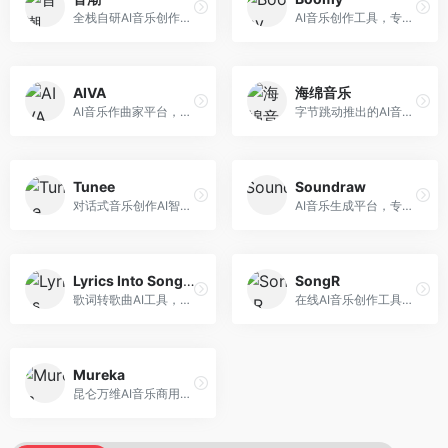
全栈自研AI音乐创作平台，支持从创作到发布的完整流程。面向独立音乐人和音乐工作室，提供作词作曲、编曲混音、音乐发布等服务，创作工具专业。
AI音乐创作工具，专注于快速音乐生成与发布。面向音乐爱好者和业余创作者，支持一键生成原创音乐，可直接发布到音乐平台，创作门槛低。
AIVA
海绵音乐
AI音乐作曲家平台，专注于古典和影视配乐创作。面向影视制作人和游戏开发者，提供原创音乐生成、配乐定制等服务，音乐风格专业，适合影视游戏配乐。
字节跳动推出的AI音乐创作平台，支持多风格音乐生成。面向内容创作者和音乐爱好者，提供歌词创作、旋律生成、编曲制作等服务，创作效率高，适合短视频配乐。
Tunee
Soundraw
对话式音乐创作AI智能体，支持自然语言交互创作。面向音乐爱好者，通过对话方式完成音乐创作，交互体验友好，创作过程直观。
AI音乐生成平台，专注于免版税音乐创作。面向视频创作者和内容制作者，提供背景音乐生成、音乐定制等服务，音乐版权清晰，适合视频配乐场景。
Lyrics Into Song AI
SongR
歌词转歌曲AI工具，支持将歌词转化为完整歌曲。面向歌词创作者和音乐爱好者，提供歌词谱曲、编曲制作等服务，歌词音乐化效率高。
在线AI音乐创作工具，支持歌词与旋律一体化生成。面向内容创作者和音乐爱好者，提供歌词创作、旋律生成、音乐制作等服务，操作简便，创作速度快。
Mureka
昆仑万维AI音乐商用创作平台，专注于商业音乐授权。面向企业和商业用户，提供版权音乐生成、商用授权等服务，音乐版权清晰，商业应用安全。