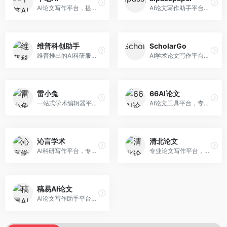
AI论文写作平台，提供无限改稿服务。面向高校学生和学术研究者，支持论文选题、大纲生成、内容撰写、查重修改等全流程服务，改稿次数不限，服务质量有保障。
AI论文写作助手平台，提供智能化的学术写作支持。面向大学生和研究人员，支持多种学科论文生成，提供参考文献管理和格式规范服务，写作效率高。
维普科创助手
ScholarGo
维普推出的AI科研服务平台，整合学术资源与智能写作。面向科研人员和高校师生，提供文献检索、论文写作、查重检测等一站式服务，学术资源权威可靠。
AI学术论文写作平台，专注于理工科领域的逻辑构建。面向理工科研究生和科研工作者，提供公式编辑、数据分析、论文结构优化等服务，理工科写作逻辑严谨。
雷小兔
66AI论文
一站式学术编辑器平台，覆盖论文写作全流程。面向高校学生和科研人员，提供选题分析、文献检索、论文生成、查重降重等服务，操作流程清晰，学术写作效率显著提升。
AI论文工具平台，专注于高质量低查重论文生成。面向大学生和研究生，提供论文写作、降重修改等服务，生成内容原创度高，查重率低。
沁言学术
清北论文
AI科研写作平台，专注于学术研究辅助。面向研究生和科研工作者，提供文献分析、研究方法指导、论文撰写等服务，学术资源丰富，研究支持全面。
专业论文写作平台，依托高校学术资源。面向本科生和研究生，提供论文指导、写作辅助、查重检测等服务，学术规范性强，适合追求高质量论文的用户。
稿易AI论文
AI论文写作助手平台，提供智能化学术写作支持。面向高校学生，支持多种论文类型生成，提供参考文献管理和格式规范服务，操作流程简单。