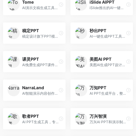
Tome
iSlide AIPPT
AI演示文稿生成工具，专注于故事化演示创作。面向创业者和营销人员，提供故事叙述、视觉设计、内容生成等服务，演示文稿叙事性强。
iSlide推出的AI一键设计精美PPT工具。面向PPT设计用户，提供模板库、内容生成、设计优化等服务，与iSlide插件深度整合。
稿定PPT
秒出PPT
稿定设计旗下PPT模板资源库，整合AI生成功能。面向设计师和职场人士，提供海量PPT模板、AI内容生成等服务，模板质量高。
AI一键生成PPT工具，专注于快速演示文稿制作。面向职场人士，支持主题输入、内容生成、模板套用等功能，PPT生成速度快，适合紧急制作场景。
课灵PPT
美图AI PPT
AI免费生成PPT课件平台，专注于教育场景。面向教师和教育工作者，提供课件生成、教学设计、模板选择等服务，教育适配性强。
美图AI生成PPT设计工具，整合图像处理能力。面向设计师和职场人士，提供PPT生成、图片美化、设计优化等服务，视觉设计美观。
NarraLand
万知PPT
AI智能演示内容创作平台，专注于叙事演示。面向内容创作者，提供故事创作、演示生成、动画设计等服务，演示内容生动有趣。
AI PPT生成平台，整合知识库与创作功能。面向职场人士，支持内容检索、PPT生成、设计优化等服务，知识整合能力强。
歌者PPT
万兴智演
AI PPT生成工具，专注于演示文稿智能创作。面向职场人士，支持主题输入、内容生成、设计美化等功能，PPT制作效率高。
万兴AI PPT和演示制作软件，整合视频演示功能。面向职场人士和教育工作者，提供PPT生成、演示录制、视频制作等服务，演示功能完善。