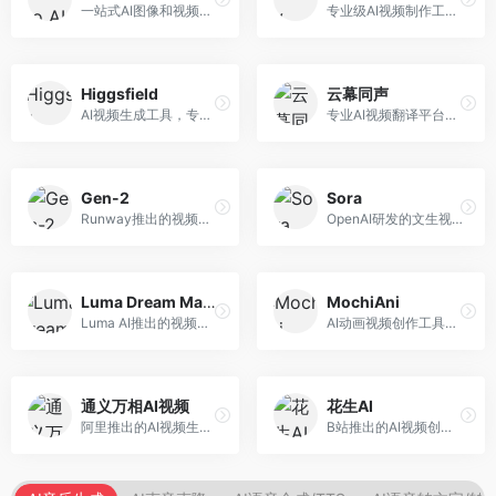
一站式AI图像和视频创作平台，整合多种生成工具。面向内容创作者，提供文生图、文生视频、视频编辑等服务，创作工具全面，一站式体验便捷。
专业级AI视频制作工具，支持视频生成与编辑。面向影视制作人和创意工作者，提供文生视频、视频编辑、绿幕抠像等专业功能，视频处理能力强，适合专业创作场景。
Higgsfield
云幕同声
AI视频生成工具，专注于高质量视频内容创作。面向视频创作者和营销人员，支持文生视频、视频编辑等功能，视频效果逼真，适合商业应用。
专业AI视频翻译平台，支持视频多语言配音和字幕生成。面向跨境电商和内容出海从业者，提供视频翻译、配音、字幕生成等服务，多语言支持完善。
Gen-2
Sora
Runway推出的视频生成模型，专注于文生视频和视频风格转换。面向影视制作人和创意工作者，支持文本到视频、图像到视频等多种生成模式，视频质量专业级。
OpenAI研发的文生视频大模型，可根据文字描述生成长达60秒的高清视频。面向影视创作者、广告从业者和内容生产者，视频连贯性强，物理世界理解准确，代表了AI视频生成的最高水平。
Luma Dream Machine
MochiAni
Luma AI推出的视频生成工具，专注于高质量视频创作。面向影视创作者和内容生产者，支持文生视频、图生视频，视频质量高，物理运动流畅自然。
AI动画视频创作工具，专注于动画内容生成。面向动画创作者和二次元内容生产者，支持动画风格视频生成，动画效果流畅，适合动漫内容创作。
通义万相AI视频
花生AI
阿里推出的AI视频生成服务，整合图像与视频创作能力。面向电商和营销从业者，支持商品视频生成、营销视频制作等服务，商业应用场景丰富。
B站推出的AI视频创作工具，专注于短视频内容生成。面向B站创作者，支持视频生成、视频编辑等功能，与B站平台深度整合，创作效率高。