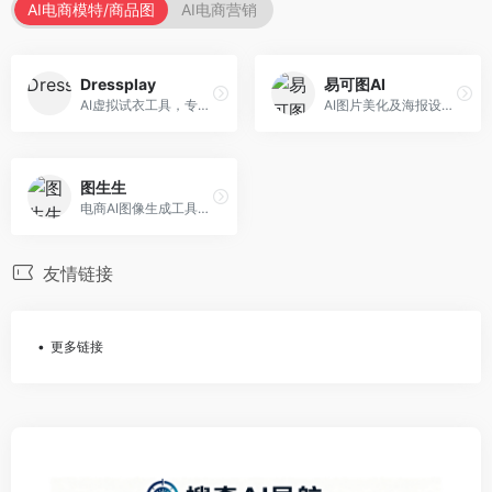
AI电商模特/商品图
AI电商营销
Dressplay
易可图AI
AI虚拟试衣工具，专注于服装电商体验。面向服装电商，提供虚拟试穿、尺码推荐、穿搭建议等服务，试衣体验真实。
AI图片美化及海报设计平台，专注于电商视觉设计。面向电商卖家，提供图片美化、海报设计、营销素材等服务，设计效率高。
图生生
电商AI图像生成工具，专注于商品图创作。面向电商卖家，提供商品图生成、背景替换、批量处理等服务，商品图质量高。
友情链接
更多链接