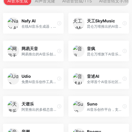
AI音乐生成
AI声音克隆
AI语音合成/TTS
AI语音转文字/转
Nafy AI
天工SkyMusic
在线AI音乐生成器，专注于快速音乐创作。面向内容创作者，支持多种风格音乐生成，操作简便，生成速度快，适合快速配乐需求。
昆仑万维推出的AI音乐创作平台，基于天工大模型。面向音乐创作者，支持歌词生成、旋律创作、音乐编曲等服务，中文音乐创作能力强。
网易天音
音疯
网易推出的AI音乐创作工具，支持作词、作曲与编曲。面向音乐爱好者和独立音乐人，提供歌词生成、旋律创作、编曲制作等服务，与网易云音乐生态深度整合。
昆仑万维旗下AI音乐创作平台，专注于音乐内容生成。面向音乐爱好者和内容创作者，提供多种风格音乐生成，操作简便，创作速度快。
Udio
音述AI
免费AI音乐创作工具，专注于高质量音乐生成。面向音乐创作者和内容制作者，支持多种音乐风格生成，音质专业，创作自由度高，适合专业音乐制作场景。
全球首个AI音乐社区平台，整合创作与分享功能。面向音乐创作者和爱好者，提供音乐创作、作品分享、社区交流等服务，社区氛围活跃。
天谱乐
Suno
阿里推出的多模态音乐生成平台，整合音频与文本理解能力。面向内容创作者，支持歌词生成、旋律创作、音乐编辑等服务，与阿里生态深度整合。
AI音乐创作平台，支持通过文字描述生成完整歌曲，包含歌词、旋律和人声。面向音乐爱好者、内容创作者和独立音乐人，操作门槛低，创作速度快，支持多种音乐风格，为音乐创作带来全新可能。
音潮
Boomy