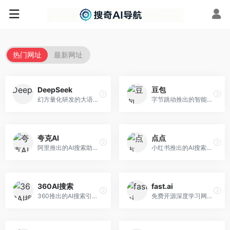
热门网址
最新网址
DeepSeek
豆包
幻方量化研发的大语言模型平台，专注于深度推理和代码生成能力。面向开发者、研究人员和技术爱好者，提供强大的逻辑推理和数学计算功能，开源生态完善，API接口友好。
字节跳动推出的智能对话助手平台，提供文本创作、知识问答、英语学习等多种AI服务。面向普通用户和内容创作者，支持多轮对话和文件解析，免费使用，响应速度快，中文理解能力强。
夸克AI
点点
阿里推出的AI搜索助手，整合搜索与AI功能。面向年轻用户，提供智能搜索、文档处理、学习辅助等服务，与夸克生态深度整合。
小红书推出的AI搜索应用，专注于生活方式内容搜索。面向小红书用户，提供生活攻略、消费决策、内容推荐等服务，生活方式内容丰富。
360AI搜索
fast.ai
360推出的AI搜索引擎，专注于安全智能搜索。面向普通用户，提供智能问答、网页搜索、内容整理等服务，安全防护能力强。
免费开源深度学习网站，专注于实用AI教学。面向开发者，提供免费深度学习课程、实战项目、代码库等资源，学习门槛低。