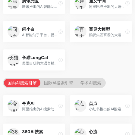
腾讯元宝
通义千问
腾讯推出的AI智能助手，整合微信生态和腾讯云服务。面向普通用户和企业客户，支持文档解析、图像理解、联网搜索等功能，与腾讯产品无缝衔接，办公协作便捷。
阿里巴巴推出的大语言模型平台，提供对话问答、文档处理、图像理解、代码编写等全方位AI服务。面向企业用户和个人开发者，集成阿里云生态，支持多模态交互，企业级安全保障。
问小白
百灵大模型
AI智能助手平台，提供知识问答、文本创作、文档处理等服务。面向普通用户和职场人士，操作简便，响应速度快，支持多场景应用。
蚂蚁集团研发的大语言模型平台，专注于金融科技和企业服务。面向金融机构和企业客户，提供智能客服、风险分析、文档处理等服务，金融场景理解深入。
长猫LongCat
美团自研的大语言模型对话平台，专注于本地生活服务场景。面向美团生态用户，提供智能推荐、服务问答等功能，本地生活知识覆盖全面。
国内AI搜索引擎
国际AI搜索引擎
学术AI搜索
夸克AI
点点
阿里推出的AI搜索助手，整合搜索与AI功能。面向年轻用户，提供智能搜索、文档处理、学习辅助等服务，与夸克生态深度整合。
小红书推出的AI搜索应用，专注于生活方式内容搜索。面向小红书用户，提供生活攻略、消费决策、内容推荐等服务，生活方式内容丰富。
360AI搜索
心流