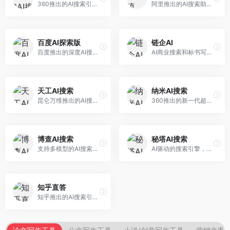
360推出的AI搜索引擎，专注于安全智能搜索。面向普通用户，提供智能问答、网页搜索、内容整理等服务，安全防护能力强。
阿里推出的AI搜索助手，专注于智能信息获取。面向普通用户，提供智能搜索、内容整理、知识问答等服务，与阿里生态深度整合。
百度AI探索版
链企AI
百度推出的深度AI搜索引擎，整合百度知识图谱。面向中文用户，提供智能问答、知识探索、内容生成等服务，知识覆盖面广。
AI商业搜索和标书写作工具，专注于企业服务场景。面向企业用户，提供商业信息搜索、标书生成、企业分析等服务，商业信息专业。
天工AI搜索
纳米AI搜索
昆仑万维推出的AI搜索引擎，整合大模型与搜索能力。面向普通用户，提供智能问答、深度搜索、内容整理等服务，中文搜索体验好。
360推出的新一代超级AI搜索，深度整合360搜索资源。面向普通用户，提供智能问答、多模态搜索、内容生成等服务，安全可靠。
博查AI搜索
秘塔AI搜索
支持多模型的AI搜索引擎，整合多种大模型能力。面向AI爱好者，提供多模型搜索、答案对比、深度分析等服务，模型选择灵活。
AI驱动的搜索引擎，专注于无广告直达结果。面向研究者和信息获取需求者，提供深度搜索、来源标注、答案整理等服务，搜索结果干净准确，信息可信度高。
知乎直答
知乎推出的AI搜索引擎，专注于知识问答场景。面向知识获取者，提供知乎内容搜索、智能问答、知识整理等服务，专业知识丰富。