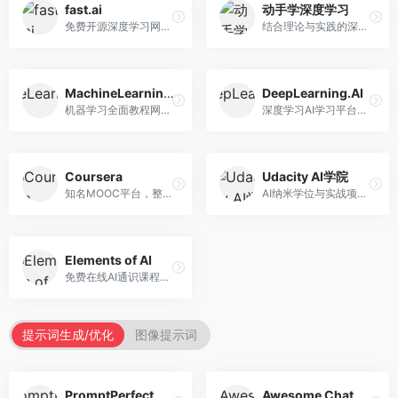
fast.ai
动手学深度学习
免费开源深度学习网站，专注于实用AI教学。面向开发者，提供免费深度学习课程、实战项目、代码库等资源，学习门槛低。
结合理论与实践的深度学习教材，专注于代码驱动学习。面向学生和开发者，提供深度学习理论、代码实现、练习题等资源，学习体验好。
MachineLearningMastery
DeepLearning.AI
机器学习全面教程网站，专注于实用技能教学。面向开发者，提供机器学习算法、Python实现、项目实战等教程，实用性强。
深度学习AI学习平台，由吴恩达创立。面向AI学习者，提供深度学习专项课程、AI新闻、技术社区等资源，课程质量权威。
Coursera
Udacity AI学院
知名MOOC平台，整合全球顶尖大学课程资源。面向学习者，提供AI、机器学习、深度学习等课程，证书认可度高，课程质量专业。
AI纳米学位与实战项目平台，专注于职业导向学习。面向AI从业者，提供机器学习、深度学习、计算机视觉等纳米学位，项目实战性强。
Elements of AI
免费在线AI通识课程，专注于AI基础知识普及。面向普通大众，提供AI概念、原理、应用等入门知识，语言通俗易懂。
提示词生成/优化
图像提示词
PromptPerfect
Awesome ChatGPT Prompts