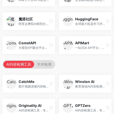
魔搭社区
HuggingFace
阿里达摩院AI模型社区，专注于中文AI生态。面向中文开发者，提供开源模型、数据集、开发工具等资源，中文模型丰富。
全球最大机器学习开源社区，整合模型库与开发工具。面向AI研究者和开发者，提供开源模型、数据集、开发工具等资源，开源生态最完善。
CometAPI
APIMart
大模型API聚合平台，整合多种AI模型服务。面向开发者，提供统一接口、模型切换、监控分析等服务，API管理便捷。
一站式AI API平台，整合多种AI服务。面向开发者，提供模型API、图像处理、语音识别等服务，API种类丰富。
AI内容检测工具
学术检测
CatchMe
Winston AI
图片视频违规内容检测平台，专注于视觉内容安全。面向内容平台，提供图片审核、视频审核、直播监控等服务，视觉检测专业。
教育领域AI内容检测平台，专注于学术诚信。面向教育机构，提供AI内容检测、抄袭检测、报告生成等服务，教育适配性强。
Originality.AI
GPTZero
AI内容检测工具，专注于内容原创性验证。面向内容创作者和出版商，提供AI检测、抄袭检测、批量分析等服务，检测精度高。
AI内容检测工具，专注于AI生成文本识别。面向教育工作者和出版商，提供文本检测、批量分析、API接口等服务，检测准确率高。