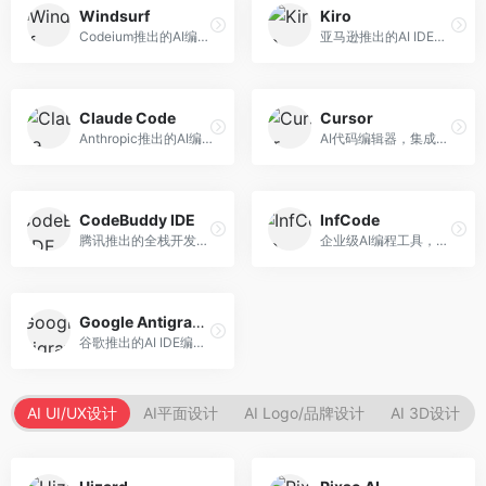
Windsurf
Kiro
Codeium推出的AI编程工具，专注于代码智能辅助。面向开发者，提供代码补全、代码生成、代码解释等服务，多语言支持完善。
亚马逊推出的AI IDE，深度整合AWS云服务。面向AWS开发者，提供代码生成、云服务集成、部署自动化等服务，与AWS生态无缝衔接。
Claude Code
Cursor
Anthropic推出的AI编程工具，基于Claude模型。面向开发者，提供代码生成、代码审查、调试辅助等服务，代码质量高，推理能力强。
AI代码编辑器，集成GPT-4模型，专注于智能编程辅助。面向开发者，提供代码生成、代码解释、错误修复等服务，编程体验流畅，开发效率高。
CodeBuddy IDE
InfCode
腾讯推出的全栈开发AI IDE，整合腾讯云服务。面向开发者，提供代码生成、调试辅助、部署服务等功能，与腾讯云生态深度整合。
企业级AI编程工具，专注于团队协作开发。面向企业开发团队，提供代码生成、代码审查、团队协作等服务，企业级功能完善。
Google Antigravity
谷歌推出的AI IDE编程智能体，整合Google Cloud服务。面向谷歌生态开发者，提供智能编程辅助、云服务集成等功能。
AI UI/UX设计
AI平面设计
AI Logo/品牌设计
AI 3D设计