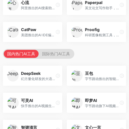
心流
Paperpal
阿里推出的AI搜索助手，专注于智能信息获取。面向普通用户，提供智能搜索、内容整理、知识问答等服务，与阿里生态深度整合。
英文论文写作助手，专注于学术英语润色。面向需要发表国际期刊的研究者，提供语法检查、学术表达优化、格式规范等服务，英语表达地道专业。
CatPaw
Proofig
美团推出的AI IDE编程工具，专注于本地开发生态。面向开发者，提供智能代码补全、代码生成、项目管理等服务，本地开发体验好。
科研图像检测工具，专注于学术图像完整性验证。面向科研人员，提供图像检测、重复分析、报告生成等服务，学术检测专业。
国内热门AI工具
国际热门AI工具
DeepSeek
豆包
幻方量化研发的大语言模型平台，专注于深度推理和代码生成能力。面向开发者、研究人员和技术爱好者，提供强大的逻辑推理和数学计算功能，开源生态完善，API接口友好。
字节跳动推出的智能对话助手平台，提供文本创作、知识问答、英语学习等多种AI服务。面向普通用户和内容创作者，支持多轮对话和文件解析，免费使用，响应速度快，中文理解能力强。
可灵AI
即梦AI
快手推出的AI视频生成平台，支持文生视频和图生视频，可生成长达2分钟的高质量视频内容。面向短视频创作者和营销人员，操作简便，生成效果逼真，适合商业推广和创意表达。
字节跳动旗下AI视频创作平台，支持多模态内容生成。面向内容创作者和营销人员，提供文生视频、图生视频、智能剪辑等功能，中文理解能力强，创作效率高。
智谱清言
文心一言