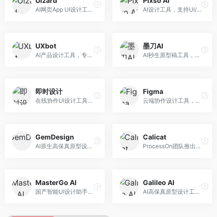
Uizard
Pixso AI
AI网页App UI设计工具，专注于快速界面生成。面向产品经理和设计师，提供线框图转UI、界面生成、设计优化等服务，设计速度快。
AI设计工具，支持UI/UX设计全流程。面向设计师和产品团队，提供界面生成、设计优化、协作评审等服务，国产替代方案，团队协作便捷。
UXbot
墨刀AI
AI产品设计工具，专注于用户体验优化。面向UX设计师，提供用户研究、设计建议、可用性测试等服务，UX设计支持完善。
AI秒生原型稿工具，专注于快速原型设计。面向产品经理和设计师，提供原型生成、交互设计、团队协作等服务，原型制作效率高。
即时设计
Figma
在线协作UI设计工具，整合AI设计功能。面向设计师和产品团队，提供界面设计、原型制作、设计资源库等服务，国产协作设计平台。
云端协作设计工具，整合AI设计辅助功能。面向UI/UX设计师和产品团队，提供界面设计、原型制作、团队协作等服务，协作功能强大，是UI设计领域的标杆产品。
GemDesign
Calicat
AI原生高保真原型设计工具，专注于智能设计生成。面向设计师，提供界面生成、设计优化、原型制作等服务，设计自动化程度高。
ProcessOn团队推出的产设研协作平台，整合设计与协作功能。面向产品团队，提供设计协作、文档管理、团队沟通等服务，产研协作便捷。
MasterGo AI
Galileo AI
国产智能UI设计助手，专注于界面设计自动化。面向UI设计师，提供界面生成、组件设计、设计系统构建等服务，中文用户适配性好。
AI高保真原型设计工具，专注于UI界面生成。面向设计师和产品团队，提供界面生成、交互设计、设计优化等服务，界面质量高。