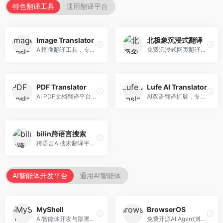
特色翻译工具
通用翻译平台
Image Translator
北极象沉浸式翻译
AI图像翻译工具，专注于图片文字翻译。面向设计师和电商从业者，提供图片文字识别、翻译、替换等服务，图像翻译效果好。
免费沉浸式网页翻译工具，专注于阅读体验。面向普通用户，提供网页双语翻译、文档翻译等服务，免费使用，翻译质量高。
PDF Translator
Lufe AI Translator
AI PDF文档翻译平台，专注于文档本地化。面向商务人士，提供PDF翻译、格式保留、批量处理等服务，文档翻译专业。
AI双语翻译扩展，专注于浏览器翻译场景。面向外语内容阅读者，提供网页双语翻译、划词翻译等服务，浏览器集成便捷。
bilin跨语言搜索
跨语言AI搜索翻译平台，专注于信息获取。面向研究者和内容创作者，提供跨语言搜索、内容翻译、信息整合等服务，跨语言检索能力强。
AI智能体开发平台
通用AI智能体
MyShell
BrowserOS
AI智能体开发与部署平台，专注于语音交互智能体。面向开发者，提供语音智能体创建、部署服务、社区分享等功能，语音交互能力强。
免费开源AI Agent浏览器，专注于浏览器自动化。面向开发者，提供浏览器控制、任务自动化、API接口等服务，开源免费。