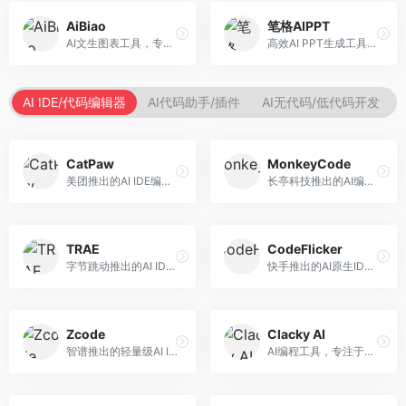
AiBiao
笔格AIPPT
AI文生图表工具，专注于数据可视化展示。面向数据分析师和职场人士，提供图表生成、数据可视化、PPT嵌入等服务，数据展示专业。
高效AI PPT生成工具，专注于演示文稿智能创作。面向职场人士，支持主题输入、内容生成、设计美化等功能，PPT制作效率高。
AI IDE/代码编辑器
AI代码助手/插件
AI无代码/低代码开发
CatPaw
MonkeyCode
美团推出的AI IDE编程工具，专注于本地开发生态。面向开发者，提供智能代码补全、代码生成、项目管理等服务，本地开发体验好。
长亭科技推出的AI编程助手，专注于安全开发。面向开发者，提供代码生成、安全检测、漏洞修复等服务，安全开发能力强。
TRAE
CodeFlicker
字节跳动推出的AI IDE编程工具，深度集成大模型能力。面向开发者，提供智能代码补全、代码解释、重构优化等服务，编程效率显著提升。
快手推出的AI原生IDE，专注于短视频相关开发。面向快手生态开发者，提供代码生成、调试辅助等服务，与快手开发生态深度整合。
Zcode
Clacky AI
智谱推出的轻量级AI IDE，基于GLM模型。面向开发者，提供智能代码补全、代码生成、错误检测等服务，中文编程支持好。
AI编程工具，专注于代码智能生成与优化。面向开发者，提供代码生成、代码重构、错误修复等服务，编程效率高。