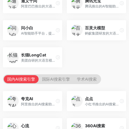
通义千问
腾讯元宝
阿里巴巴推出的大语言模型平台，提供对话问答、文档处理、图像理解、代码编写等全方位AI服务。面向企业用户和个人开发者，集成阿里云生态，支持多模态交互，企业级安全保障。
腾讯推出的AI智能助手，整合微信生态和腾讯云服务。面向普通用户和企业客户，支持文档解析、图像理解、联网搜索等功能，与腾讯产品无缝衔接，办公协作便捷。
问小白
百灵大模型
AI智能助手平台，提供知识问答、文本创作、文档处理等服务。面向普通用户和职场人士，操作简便，响应速度快，支持多场景应用。
蚂蚁集团研发的大语言模型平台，专注于金融科技和企业服务。面向金融机构和企业客户，提供智能客服、风险分析、文档处理等服务，金融场景理解深入。
长猫LongCat
美团自研的大语言模型对话平台，专注于本地生活服务场景。面向美团生态用户，提供智能推荐、服务问答等功能，本地生活知识覆盖全面。
国内AI搜索引擎
国际AI搜索引擎
学术AI搜索
夸克AI
点点
阿里推出的AI搜索助手，整合搜索与AI功能。面向年轻用户，提供智能搜索、文档处理、学习辅助等服务，与夸克生态深度整合。
小红书推出的AI搜索应用，专注于生活方式内容搜索。面向小红书用户，提供生活攻略、消费决策、内容推荐等服务，生活方式内容丰富。
心流
360AI搜索