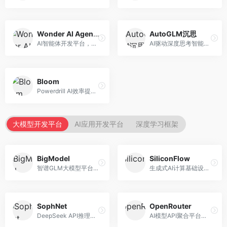
Wonder AI Agents
AutoGLM沉思
AI智能体开发平台，专注于低代码智能体创建。面向开发者，提供可视化开发、模板库、部署服务等功能，开发门槛低。
AI驱动深度思考智能体，专注于复杂推理任务。面向高级用户，提供深度分析、逻辑推理、决策支持等服务，推理能力强。
Bloom
Powerdrill AI效率提升平台，专注于企业智能化。面向企业用户，提供智能体创建、流程自动化、数据分析等服务，企业效率提升显著。
大模型开发平台
AI应用开发平台
深度学习框架
BigModel
SiliconFlow
智谱GLM大模型平台，提供API调用与模型服务。面向开发者和企业用户，提供GLM系列模型API、微调服务、应用开发工具等，开源生态完善。
生成式AI计算基础设施平台，专注于模型推理服务。面向开发者和企业，提供多模型API、高性能推理、成本优化等服务，推理性价比高。
SophNet
OpenRouter
DeepSeek API推理平台，专注于DeepSeek模型服务。面向开发者，提供DeepSeek模型API、高性能推理、低成本服务，推理效率高。
AI模型API聚合平台，整合多种主流大模型。面向开发者，提供统一API接口、模型对比、成本优化等服务，模型选择灵活。