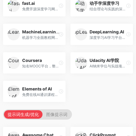
fast.ai
动手学深度学习
免费开源深度学习网站，专注于实用AI教学。面向开发者，提供免费深度学习课程、实战项目、代码库等资源，学习门槛低。
结合理论与实践的深度学习教材，专注于代码驱动学习。面向学生和开发者，提供深度学习理论、代码实现、练习题等资源，学习体验好。
MachineLearningMastery
DeepLearning.AI
机器学习全面教程网站，专注于实用技能教学。面向开发者，提供机器学习算法、Python实现、项目实战等教程，实用性强。
深度学习AI学习平台，由吴恩达创立。面向AI学习者，提供深度学习专项课程、AI新闻、技术社区等资源，课程质量权威。
Coursera
Udacity AI学院
知名MOOC平台，整合全球顶尖大学课程资源。面向学习者，提供AI、机器学习、深度学习等课程，证书认可度高，课程质量专业。
AI纳米学位与实战项目平台，专注于职业导向学习。面向AI从业者，提供机器学习、深度学习、计算机视觉等纳米学位，项目实战性强。
Elements of AI
免费在线AI通识课程，专注于AI基础知识普及。面向普通大众，提供AI概念、原理、应用等入门知识，语言通俗易懂。
提示词生成/优化
图像提示词
Awesome ChatGPT Prompts
ClickPrompt