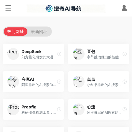
热门网址
最新网址
DeepSeek
豆包
幻方量化研发的大语言模型平台，专注于深度推理和代码生成能力。面向开发者、研究人员和技术爱好者，提供强大的逻辑推理和数学计算功能，开源生态完善，API接口友好。
字节跳动推出的智能对话助手平台，提供文本创作、知识问答、英语学习等多种AI服务。面向普通用户和内容创作者，支持多轮对话和文件解析，免费使用，响应速度快，中文理解能力强。
夸克AI
点点
阿里推出的AI搜索助手，整合搜索与AI功能。面向年轻用户，提供智能搜索、文档处理、学习辅助等服务，与夸克生态深度整合。
小红书推出的AI搜索应用，专注于生活方式内容搜索。面向小红书用户，提供生活攻略、消费决策、内容推荐等服务，生活方式内容丰富。
Proofig
心流
科研图像检测工具，专注于学术图像完整性验证。面向科研人员，提供图像检测、重复分析、报告生成等服务，学术检测专业。
阿里推出的AI搜索助手，专注于智能信息获取。面向普通用户，提供智能搜索、内容整理、知识问答等服务，与阿里生态深度整合。