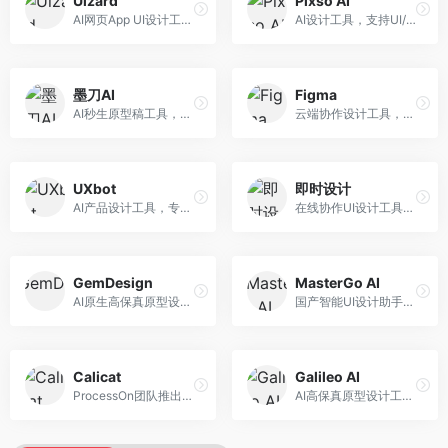
Uizard
Pixso AI
AI网页App UI设计工具，专注于快速界面生成。面向产品经理和设计师，提供线框图转UI、界面生成、设计优化等服务，设计速度快。
AI设计工具，支持UI/UX设计全流程。面向设计师和产品团队，提供界面生成、设计优化、协作评审等服务，国产替代方案，团队协作便捷。
墨刀AI
Figma
AI秒生原型稿工具，专注于快速原型设计。面向产品经理和设计师，提供原型生成、交互设计、团队协作等服务，原型制作效率高。
云端协作设计工具，整合AI设计辅助功能。面向UI/UX设计师和产品团队，提供界面设计、原型制作、团队协作等服务，协作功能强大，是UI设计领域的标杆产品。
UXbot
即时设计
AI产品设计工具，专注于用户体验优化。面向UX设计师，提供用户研究、设计建议、可用性测试等服务，UX设计支持完善。
在线协作UI设计工具，整合AI设计功能。面向设计师和产品团队，提供界面设计、原型制作、设计资源库等服务，国产协作设计平台。
GemDesign
MasterGo AI
AI原生高保真原型设计工具，专注于智能设计生成。面向设计师，提供界面生成、设计优化、原型制作等服务，设计自动化程度高。
国产智能UI设计助手，专注于界面设计自动化。面向UI设计师，提供界面生成、组件设计、设计系统构建等服务，中文用户适配性好。
Calicat
Galileo AI
ProcessOn团队推出的产设研协作平台，整合设计与协作功能。面向产品团队，提供设计协作、文档管理、团队沟通等服务，产研协作便捷。
AI高保真原型设计工具，专注于UI界面生成。面向设计师和产品团队，提供界面生成、交互设计、设计优化等服务，界面质量高。