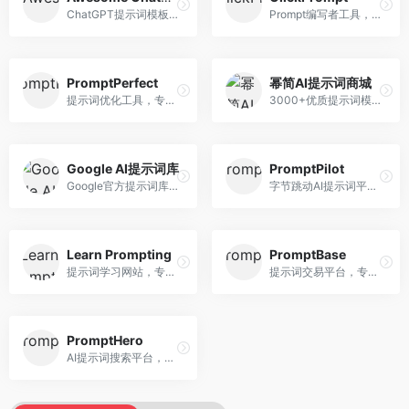
ChatGPT提示词模板库，专注于实用提示词收集。面向ChatGPT用户，提供提示词模板、使用场景、效果展示等资源，模板实用性强。
Prompt编写者工具，专注于提示词创作辅助。面向提示词创作者，提供提示词编辑、测试、分享等服务，创作工具完善。
PromptPerfect
幂简AI提示词商城
提示词优化工具，专注于提示词质量提升。面向AI用户，提供提示词优化、效果测试、版本对比等服务，提示词优化专业。
3000+优质提示词模板平台，专注于中文提示词。面向中文AI用户，提供提示词模板、分类检索、一键使用等服务，中文提示词丰富。
Google AI提示词库
PromptPilot
Google官方提示词库，专注于Gemini模型优化。面向开发者，提供官方提示词指南、最佳实践、示例代码等资源，权威性强。
字节跳动AI提示词平台，专注于提示词优化与管理。面向AI用户，提供提示词优化、效果测试、团队协作等服务，企业级功能完善。
Learn Prompting
PromptBase
提示词学习网站，专注于提示词工程教育。面向AI学习者，提供提示词教程、最佳实践、案例研究等资源，教学内容系统。
提示词交易平台，专注于高质量提示词买卖。面向AI创作者，提供提示词交易、模板购买、创作者收益等服务，提示词质量高。
PromptHero
AI提示词搜索平台，整合多种AI工具提示词资源。面向AI创作者，提供提示词搜索、模板库、社区分享等服务，提示词资源丰富。