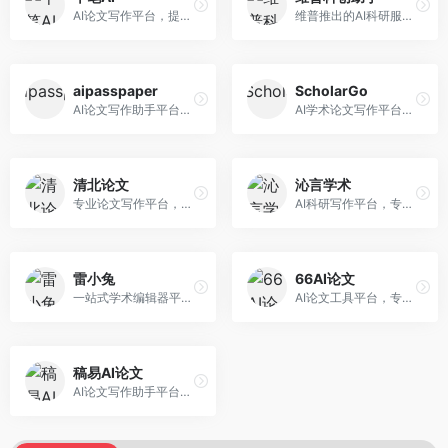
AI论文写作平台，提供无限改稿服务。面向高校学生和学术研究者，支持论文选题、大纲生成、内容撰写、查重修改等全流程服务，改稿次数不限，服务质量有保障。
维普推出的AI科研服务平台，整合学术资源与智能写作。面向科研人员和高校师生，提供文献检索、论文写作、查重检测等一站式服务，学术资源权威可靠。
aipasspaper
ScholarGo
AI论文写作助手平台，提供智能化的学术写作支持。面向大学生和研究人员，支持多种学科论文生成，提供参考文献管理和格式规范服务，写作效率高。
AI学术论文写作平台，专注于理工科领域的逻辑构建。面向理工科研究生和科研工作者，提供公式编辑、数据分析、论文结构优化等服务，理工科写作逻辑严谨。
清北论文
沁言学术
专业论文写作平台，依托高校学术资源。面向本科生和研究生，提供论文指导、写作辅助、查重检测等服务，学术规范性强，适合追求高质量论文的用户。
AI科研写作平台，专注于学术研究辅助。面向研究生和科研工作者，提供文献分析、研究方法指导、论文撰写等服务，学术资源丰富，研究支持全面。
雷小兔
66AI论文
一站式学术编辑器平台，覆盖论文写作全流程。面向高校学生和科研人员，提供选题分析、文献检索、论文生成、查重降重等服务，操作流程清晰，学术写作效率显著提升。
AI论文工具平台，专注于高质量低查重论文生成。面向大学生和研究生，提供论文写作、降重修改等服务，生成内容原创度高，查重率低。
稿易AI论文
AI论文写作助手平台，提供智能化学术写作支持。面向高校学生，支持多种论文类型生成，提供参考文献管理和格式规范服务，操作流程简单。