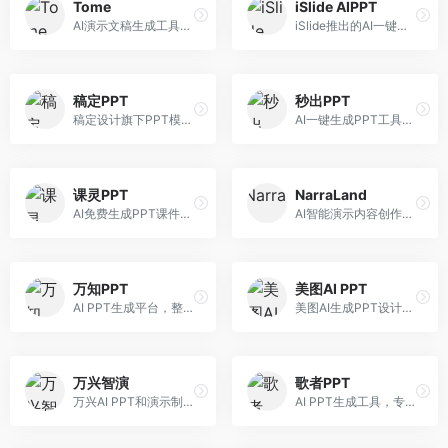
Tome
iSlide AIPPT
AI演示文稿生成工具，专注于故事化演示创作。面向创业者和营销人员，提供故事叙述、视觉设计、内容生成等服务，演示文稿叙事性强。
iSlide推出的AI一键设计精美PPT工具。面向PPT设计用户，提供模板库、内容生成、设计优化等服务，与iSlide插件深度整合。
稿定PPT
秒出PPT
稿定设计旗下PPT模板资源库，整合AI生成功能。面向设计师和职场人士，提供海量PPT模板、AI内容生成等服务，模板质量高。
AI一键生成PPT工具，专注于快速演示文稿制作。面向职场人士，支持主题输入、内容生成、模板套用等功能，PPT生成速度快，适合紧急制作场景。
课灵PPT
NarraLand
AI免费生成PPT课件平台，专注于教育场景。面向教师和教育工作者，提供课件生成、教学设计、模板选择等服务，教育适配性强。
AI智能演示内容创作平台，专注于叙事演示。面向内容创作者，提供故事创作、演示生成、动画设计等服务，演示内容生动有趣。
万知PPT
美图AI PPT
AI PPT生成平台，整合知识库与创作功能。面向职场人士，支持内容检索、PPT生成、设计优化等服务，知识整合能力强。
美图AI生成PPT设计工具，整合图像处理能力。面向设计师和职场人士，提供PPT生成、图片美化、设计优化等服务，视觉设计美观。
万兴智演
歌者PPT
万兴AI PPT和演示制作软件，整合视频演示功能。面向职场人士和教育工作者，提供PPT生成、演示录制、视频制作等服务，演示功能完善。
AI PPT生成工具，专注于演示文稿智能创作。面向职场人士，支持主题输入、内容生成、设计美化等功能，PPT制作效率高。