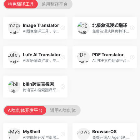
特色翻译工具
通用翻译平台
Image Translator
北极象沉浸式翻译
AI图像翻译工具，专注于图片文字翻译。面向设计师和电商从业者，提供图片文字识别、翻译、替换等服务，图像翻译效果好。
免费沉浸式网页翻译工具，专注于阅读体验。面向普通用户，提供网页双语翻译、文档翻译等服务，免费使用，翻译质量高。
Lufe AI Translator
PDF Translator
AI双语翻译扩展，专注于浏览器翻译场景。面向外语内容阅读者，提供网页双语翻译、划词翻译等服务，浏览器集成便捷。
AI PDF文档翻译平台，专注于文档本地化。面向商务人士，提供PDF翻译、格式保留、批量处理等服务，文档翻译专业。
bilin跨语言搜索
跨语言AI搜索翻译平台，专注于信息获取。面向研究者和内容创作者，提供跨语言搜索、内容翻译、信息整合等服务，跨语言检索能力强。
AI智能体开发平台
通用AI智能体
MyShell
BrowserOS
AI智能体开发与部署平台，专注于语音交互智能体。面向开发者，提供语音智能体创建、部署服务、社区分享等功能，语音交互能力强。
免费开源AI Agent浏览器，专注于浏览器自动化。面向开发者，提供浏览器控制、任务自动化、API接口等服务，开源免费。