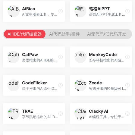
AiBiao
笔格AIPPT
AI文生图表工具，专注于数据可视化展示。面向数据分析师和职场人士，提供图表生成、数据可视化、PPT嵌入等服务，数据展示专业。
高效AI PPT生成工具，专注于演示文稿智能创作。面向职场人士，支持主题输入、内容生成、设计美化等功能，PPT制作效率高。
AI IDE/代码编辑器
AI代码助手/插件
AI无代码/低代码开发
CatPaw
MonkeyCode
美团推出的AI IDE编程工具，专注于本地开发生态。面向开发者，提供智能代码补全、代码生成、项目管理等服务，本地开发体验好。
长亭科技推出的AI编程助手，专注于安全开发。面向开发者，提供代码生成、安全检测、漏洞修复等服务，安全开发能力强。
CodeFlicker
Zcode
快手推出的AI原生IDE，专注于短视频相关开发。面向快手生态开发者，提供代码生成、调试辅助等服务，与快手开发生态深度整合。
智谱推出的轻量级AI IDE，基于GLM模型。面向开发者，提供智能代码补全、代码生成、错误检测等服务，中文编程支持好。
TRAE
Clacky AI
字节跳动推出的AI IDE编程工具，深度集成大模型能力。面向开发者，提供智能代码补全、代码解释、重构优化等服务，编程效率显著提升。
AI编程工具，专注于代码智能生成与优化。面向开发者，提供代码生成、代码重构、错误修复等服务，编程效率高。