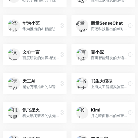
华为小艺
商量SenseChat
华为推出的AI智能助手网页端，深度整合鸿蒙生态和华为云服务。面向华为设备用户，支持语音交互、智能问答、设备控制等功能，与华为硬件生态无缝衔接。
商汤科技推出的AI对话平台，结合计算机视觉和自然语言处理技术。面向企业用户和开发者，支持多模态交互，视觉理解能力强，适合智能客服和内容创作场景。
文心一言
百小应
百度研发的知识增强大语言模型，深度融合百度知识图谱和搜索能力。面向中文用户，提供知识问答、文本创作、逻辑推理等服务，中文语境理解准确，知识覆盖面广。
百川智能研发的大语言模型助手，专注于中文理解和生成。面向中文用户，提供知识问答、文本创作、代码辅助等服务，模型参数规模大，中文表达流畅自然。
天工AI
书生大模型
昆仑万维推出的AI智能助手，集成搜索、对话、创作等多种能力。面向普通用户和内容创作者，支持联网搜索、文本生成、图像理解等功能，响应速度快，免费使用。
上海人工智能实验室研发的开源大模型系列，支持多尺度和多模态。面向研究机构和开发者，开源生态完善，学术研究背景深厚，适合科研和定制开发。
讯飞星火
Kimi
科大讯飞研发的认知智能大模型，深度融合语音识别和自然语言处理技术。面向企业用户和教育领域，提供语音交互、文档处理、代码生成等服务，中文语音识别准确率高。
月之暗面推出的AI智能助手，核心优势在于超长文本处理能力，支持20万字以上文档分析。面向学术研究者、职场人士和内容创作者，提供文档解读、PPT生成、联网搜索等综合服务。