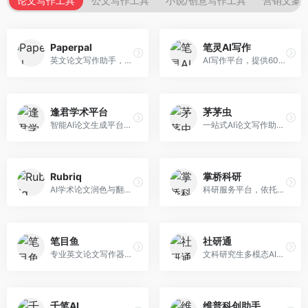
论文写作工具
公文写作工具
小说/创意写作工具
营销文案
Paperpal
笔灵AI写作
英文论文写作助手，专注于学术英语润色。面向需要发表国际期刊的研究者，提供语法检查、学术表达优化、格式规范等服务，英语表达地道专业。
AI写作平台，提供600+写作模板。面向学生、职场人士和内容创作者，支持论文、公文、营销文案等多种文体，模板丰富，一键生成，写作效率大幅提升。
逢君学术平台
茅茅虫
智能AI论文生成平台，支持查重检测。面向高校学生和研究人员，提供论文选题、内容生成、查重修改等一站式服务，学术写作流程完整。
一站式AI论文写作助手，覆盖学术写作全场景。面向高校学生和科研人员，提供开题报告、文献综述、论文正文等写作服务，支持多学科多类型论文，操作简便。
Rubriq
掌桥科研
AI学术论文润色与翻译平台。面向国际期刊投稿者，提供论文润色、翻译、格式调整等服务，支持多语言，学术表达专业规范。
科研服务平台，依托3亿+真实文献数据库。面向学术研究者和学生，提供文献检索、论文写作、科研数据分析等服务，文献资源丰富，学术支持专业。
笔目鱼
社研通
专业英文论文写作器，支持学术论文全流程。面向留学生和国际期刊投稿者，提供英文论文撰写、润色、格式调整等服务，学术英语表达规范。
文科研究生多模态AI学术写作平台。面向文科研究生和社科研究者，提供文献综述、理论分析、定性研究辅助等服务，文科研究方法论支持完善。
千笔AI
维普科创助手