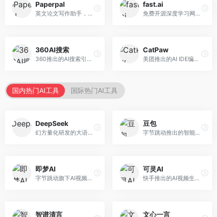
Paperpal
fast.ai
英文论文写作助手，专注于学术英语润色。面向需要发表国际期刊的研究者，提供语法检查、学术表达优化、格式规范等服务，英语表达地道专业。
免费开源深度学习网站，专注于实用AI教学。面向开发者，提供免费深度学习课程、实战项目、代码库等资源，学习门槛低。
360AI搜索
CatPaw
360推出的AI搜索引擎，专注于安全智能搜索。面向普通用户，提供智能问答、网页搜索、内容整理等服务，安全防护能力强。
美团推出的AI IDE编程工具，专注于本地开发生态。面向开发者，提供智能代码补全、代码生成、项目管理等服务，本地开发体验好。
国内热门AI工具
国际热门AI工具
DeepSeek
豆包
幻方量化研发的大语言模型平台，专注于深度推理和代码生成能力。面向开发者、研究人员和技术爱好者，提供强大的逻辑推理和数学计算功能，开源生态完善，API接口友好。
字节跳动推出的智能对话助手平台，提供文本创作、知识问答、英语学习等多种AI服务。面向普通用户和内容创作者，支持多轮对话和文件解析，免费使用，响应速度快，中文理解能力强。
即梦AI
可灵AI
字节跳动旗下AI视频创作平台，支持多模态内容生成。面向内容创作者和营销人员，提供文生视频、图生视频、智能剪辑等功能，中文理解能力强，创作效率高。
快手推出的AI视频生成平台，支持文生视频和图生视频，可生成长达2分钟的高质量视频内容。面向短视频创作者和营销人员，操作简便，生成效果逼真，适合商业推广和创意表达。
智谱清言
文心一言