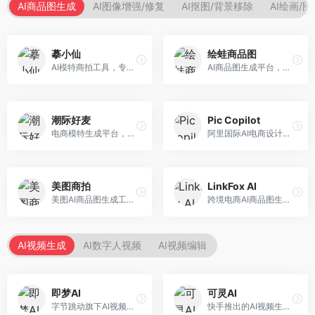
AI商品图生成
AI图像增强/修复
AI抠图/背景移除
AI绘画/
摹小仙
绘蛙商品图
AI模特商拍工具，专注于服装电商。面向服装电商卖家，提供虚拟模特试穿、商品展示图生成等服务，模特形象多样，拍摄成本低。
AI商品图生成平台，支持模特换装和场景生成。面向电商卖家，提供商品上身效果展示、场景化商品图生成等服务，电商营销效果显著。
潮际好麦
Pic Copilot
电商模特生成平台，支持AI虚拟模特创作。面向服装和配饰电商，提供模特试穿、商品展示、营销素材生成等服务，模特形象可定制。
阿里国际AI电商设计工具，专注于跨境电商。面向跨境电商卖家，提供商品图优化、营销海报生成、多语言适配等服务，海外市场适配性强。
美图商拍
LinkFox AI
美图AI商品图生成工具，整合美图生态。面向电商卖家，提供商品图美化、模特替换、场景生成等服务，移动端操作便捷。
跨境电商AI商品图生成工具。面向跨境电商卖家，支持多语言商品图生成、模特替换、场景优化等服务，适配海外电商平台需求。
AI视频生成
AI数字人视频
AI视频编辑
即梦AI
可灵AI
字节跳动旗下AI视频创作平台，支持多模态内容生成。面向内容创作者和营销人员，提供文生视频、图生视频、智能剪辑等功能，中文理解能力强，创作效率高。
快手推出的AI视频生成平台，支持文生视频和图生视频，可生成长达2分钟的高质量视频内容。面向短视频创作者和营销人员，操作简便，生成效果逼真，适合商业推广和创意表达。