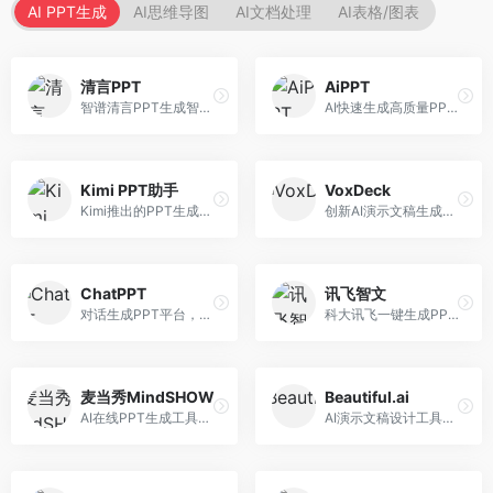
AI PPT生成
AI思维导图
AI文档处理
AI表格/图表
清言PPT
AiPPT
智谱清言PPT生成智能体，基于GLM大模型。面向智谱用户，支持对话生成PPT、内容优化等服务，与智谱生态深度整合。
AI快速生成高质量PPT平台，支持主题定制。面向职场人士和学生，提供一键生成、模板选择、内容优化等服务，PPT制作速度快，设计质量高。
Kimi PPT助手
VoxDeck
Kimi推出的PPT生成智能体，整合长文本处理能力。面向职场人士和学生，支持文档解析、PPT生成、内容优化等服务，与Kimi生态深度整合。
创新AI演示文稿生成工具，支持语音交互创作。面向职场人士，支持语音输入、PPT生成、内容优化等功能，语音创作体验便捷。
ChatPPT
讯飞智文
对话生成PPT平台，支持自然语言交互创作。面向职场人士和教育工作者，通过对话方式完成PPT制作，交互体验友好，创作过程直观。
科大讯飞一键生成PPT和Word工具，整合语音技术。面向职场人士，支持语音输入、文档生成、格式调整等功能，办公效率显著提升。
麦当秀MindSHOW
Beautiful.ai
AI在线PPT生成工具，支持思维导图转PPT。面向职场人士，提供思维导图导入、PPT生成、模板选择等服务，思维导图转PPT效率高。
AI演示文稿设计工具，专注于自动化设计排版。面向职场人士，提供智能排版、模板选择、设计优化等服务，设计美观度高。