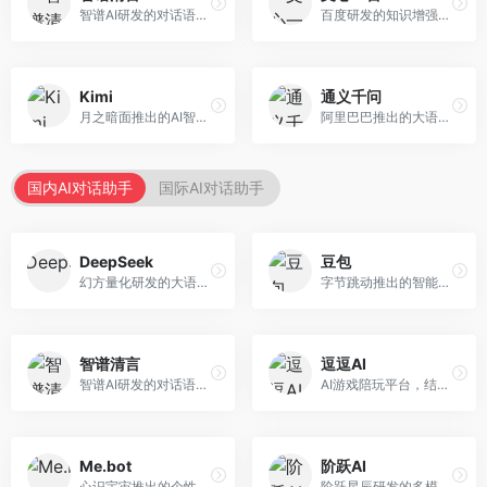
智谱AI研发的对话语言模型，支持中英双语交互。面向中文用户和开发者，提供知识问答、代码编写、文档解读等服务，开源生态完善，学术研究背景深厚。
百度研发的知识增强大语言模型，深度融合百度知识图谱和搜索能力。面向中文用户，提供知识问答、文本创作、逻辑推理等服务，中文语境理解准确，知识覆盖面广。
Kimi
通义千问
月之暗面推出的AI智能助手，核心优势在于超长文本处理能力，支持20万字以上文档分析。面向学术研究者、职场人士和内容创作者，提供文档解读、PPT生成、联网搜索等综合服务。
阿里巴巴推出的大语言模型平台，提供对话问答、文档处理、图像理解、代码编写等全方位AI服务。面向企业用户和个人开发者，集成阿里云生态，支持多模态交互，企业级安全保障。
国内AI对话助手
国际AI对话助手
DeepSeek
豆包
幻方量化研发的大语言模型平台，专注于深度推理和代码生成能力。面向开发者、研究人员和技术爱好者，提供强大的逻辑推理和数学计算功能，开源生态完善，API接口友好。
字节跳动推出的智能对话助手平台，提供文本创作、知识问答、英语学习等多种AI服务。面向普通用户和内容创作者，支持多轮对话和文件解析，免费使用，响应速度快，中文理解能力强。
智谱清言
逗逗AI
智谱AI研发的对话语言模型，支持中英双语交互。面向中文用户和开发者，提供知识问答、代码编写、文档解读等服务，开源生态完善，学术研究背景深厚。
AI游戏陪玩平台，结合游戏理解和自然语言交互技术。面向游戏玩家，提供游戏攻略、陪玩互动、社交聊天等服务，游戏知识丰富，互动体验有趣。
Me.bot
阶跃AI
心识宇宙推出的个性化AI伴侣，专注于情感交互和个人助理服务。面向个人用户，支持日程管理、情感陪伴、知识问答等功能，交互体验人性化。
阶跃星辰研发的多模态大模型平台，支持文本、图像、视频的综合理解与生成。面向创作者和企业客户，提供内容创作、智能分析等服务，多模态能力突出。