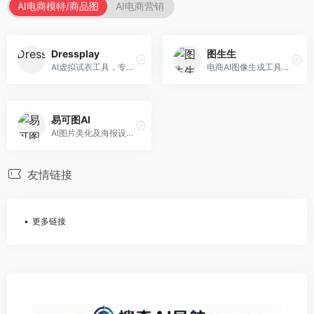
AI电商模特/商品图
AI电商营销
Dressplay
图生生
AI虚拟试衣工具，专注于服装电商体验。面向服装电商，提供虚拟试穿、尺码推荐、穿搭建议等服务，试衣体验真实。
电商AI图像生成工具，专注于商品图创作。面向电商卖家，提供商品图生成、背景替换、批量处理等服务，商品图质量高。
易可图AI
AI图片美化及海报设计平台，专注于电商视觉设计。面向电商卖家，提供图片美化、海报设计、营销素材等服务，设计效率高。
友情链接
更多链接