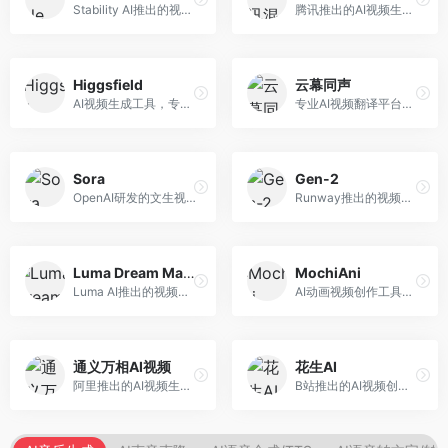
Stability AI推出的视频生成模型，开源可部署。面向开发者和专业创作者，支持视频生成、视频编辑等功能，开源生态完善，定制化程度高。
腾讯推出的AI视频生成工具，基于混元大模型。面向腾讯生态用户和内容创作者，支持文生视频、视频编辑等功能，与腾讯产品生态深度整合。
Higgsfield
云幕同声
AI视频生成工具，专注于高质量视频内容创作。面向视频创作者和营销人员，支持文生视频、视频编辑等功能，视频效果逼真，适合商业应用。
专业AI视频翻译平台，支持视频多语言配音和字幕生成。面向跨境电商和内容出海从业者，提供视频翻译、配音、字幕生成等服务，多语言支持完善。
Sora
Gen-2
OpenAI研发的文生视频大模型，可根据文字描述生成长达60秒的高清视频。面向影视创作者、广告从业者和内容生产者，视频连贯性强，物理世界理解准确，代表了AI视频生成的最高水平。
Runway推出的视频生成模型，专注于文生视频和视频风格转换。面向影视制作人和创意工作者，支持文本到视频、图像到视频等多种生成模式，视频质量专业级。
Luma Dream Machine
MochiAni
Luma AI推出的视频生成工具，专注于高质量视频创作。面向影视创作者和内容生产者，支持文生视频、图生视频，视频质量高，物理运动流畅自然。
AI动画视频创作工具，专注于动画内容生成。面向动画创作者和二次元内容生产者，支持动画风格视频生成，动画效果流畅，适合动漫内容创作。
通义万相AI视频
花生AI
阿里推出的AI视频生成服务，整合图像与视频创作能力。面向电商和营销从业者，支持商品视频生成、营销视频制作等服务，商业应用场景丰富。
B站推出的AI视频创作工具，专注于短视频内容生成。面向B站创作者，支持视频生成、视频编辑等功能，与B站平台深度整合，创作效率高。