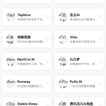
TapNow
造点AI
AI视觉内容创作平台，整合图像与视频生成能力。面向内容创作者，提供文生图、文生视频、智能编辑等服务，创作工具丰富，一站式体验便捷。
夸克推出的AI图像与视频创作平台。面向普通用户和内容创作者，提供文生图、文生视频等功能，操作简便，与夸克生态深度整合。
海螺视频
Vidu
MiniMax推出的AI视频生成工具，支持高质量视频创作。面向内容创作者，提供文生视频、视频编辑等功能，生成速度快，视频效果自然流畅。
生数科技与清华大学联合研发的AI视频生成大模型。面向视频创作者和内容生产者，支持文生视频、图生视频，视频质量高，物理运动理解准确，国产视频生成领先工具。
NextCut AI
白日梦
AI视频创作工具，专注于智能剪辑和视频生成。面向视频创作者，提供智能剪辑、视频生成、特效添加等功能，剪辑效率高，适合快节奏内容生产。
AI视频创作平台，支持生成长达50分钟的长视频内容。面向长视频创作者和内容生产者，支持故事视频生成、视频编辑等功能，适合叙事性内容创作。
Runway
Pollo AI
专业级AI视频制作工具，支持视频生成与编辑。面向影视制作人和创意工作者，提供文生视频、视频编辑、绿幕抠像等专业功能，视频处理能力强，适合专业创作场景。
一站式AI图像和视频创作平台，整合多种生成工具。面向内容创作者，提供文生图、文生视频、视频编辑等服务，创作工具全面，一站式体验便捷。
Stable Video
腾讯混元AI视频