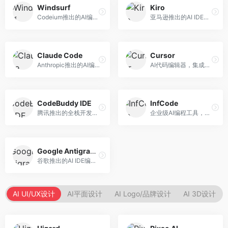
Windsurf
Kiro
Codeium推出的AI编程工具，专注于代码智能辅助。面向开发者，提供代码补全、代码生成、代码解释等服务，多语言支持完善。
亚马逊推出的AI IDE，深度整合AWS云服务。面向AWS开发者，提供代码生成、云服务集成、部署自动化等服务，与AWS生态无缝衔接。
Claude Code
Cursor
Anthropic推出的AI编程工具，基于Claude模型。面向开发者，提供代码生成、代码审查、调试辅助等服务，代码质量高，推理能力强。
AI代码编辑器，集成GPT-4模型，专注于智能编程辅助。面向开发者，提供代码生成、代码解释、错误修复等服务，编程体验流畅，开发效率高。
CodeBuddy IDE
InfCode
腾讯推出的全栈开发AI IDE，整合腾讯云服务。面向开发者，提供代码生成、调试辅助、部署服务等功能，与腾讯云生态深度整合。
企业级AI编程工具，专注于团队协作开发。面向企业开发团队，提供代码生成、代码审查、团队协作等服务，企业级功能完善。
Google Antigravity
谷歌推出的AI IDE编程智能体，整合Google Cloud服务。面向谷歌生态开发者，提供智能编程辅助、云服务集成等功能。
AI UI/UX设计
AI平面设计
AI Logo/品牌设计
AI 3D设计