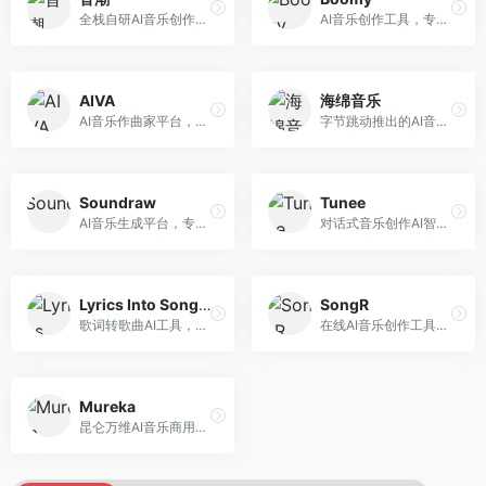
全栈自研AI音乐创作平台，支持从创作到发布的完整流程。面向独立音乐人和音乐工作室，提供作词作曲、编曲混音、音乐发布等服务，创作工具专业。
AI音乐创作工具，专注于快速音乐生成与发布。面向音乐爱好者和业余创作者，支持一键生成原创音乐，可直接发布到音乐平台，创作门槛低。
AIVA
海绵音乐
AI音乐作曲家平台，专注于古典和影视配乐创作。面向影视制作人和游戏开发者，提供原创音乐生成、配乐定制等服务，音乐风格专业，适合影视游戏配乐。
字节跳动推出的AI音乐创作平台，支持多风格音乐生成。面向内容创作者和音乐爱好者，提供歌词创作、旋律生成、编曲制作等服务，创作效率高，适合短视频配乐。
Soundraw
Tunee
AI音乐生成平台，专注于免版税音乐创作。面向视频创作者和内容制作者，提供背景音乐生成、音乐定制等服务，音乐版权清晰，适合视频配乐场景。
对话式音乐创作AI智能体，支持自然语言交互创作。面向音乐爱好者，通过对话方式完成音乐创作，交互体验友好，创作过程直观。
Lyrics Into Song AI
SongR
歌词转歌曲AI工具，支持将歌词转化为完整歌曲。面向歌词创作者和音乐爱好者，提供歌词谱曲、编曲制作等服务，歌词音乐化效率高。
在线AI音乐创作工具，支持歌词与旋律一体化生成。面向内容创作者和音乐爱好者，提供歌词创作、旋律生成、音乐制作等服务，操作简便，创作速度快。
Mureka
昆仑万维AI音乐商用创作平台，专注于商业音乐授权。面向企业和商业用户，提供版权音乐生成、商用授权等服务，音乐版权清晰，商业应用安全。