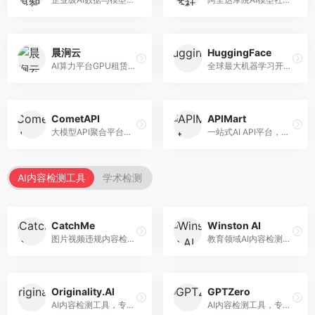
晨涧云
HuggingFace
AI算力平台GPU租赁服务，专注于弹性算力。面向开发者和研究者，提供GPU租赁、弹性调度、成本优化等服务，算力灵活。
全球最大机器学习开源社区，整合模型库与开发工具。面向AI研究者和开发者，提供开源模型、数据集、开发工具等资源，开源生态最完善。
CometAPI
APIMart
大模型API聚合平台，整合多种AI模型服务。面向开发者，提供统一接口、模型切换、监控分析等服务，API管理便捷。
一站式AI API平台，整合多种AI服务。面向开发者，提供模型API、图像处理、语音识别等服务，API种类丰富。
AI内容检测工具
学术检测
CatchMe
Winston AI
图片视频违规内容检测平台，专注于视觉内容安全。面向内容平台，提供图片审核、视频审核、直播监控等服务，视觉检测专业。
教育领域AI内容检测平台，专注于学术诚信。面向教育机构，提供AI内容检测、抄袭检测、报告生成等服务，教育适配性强。
Originality.AI
GPTZero
AI内容检测工具，专注于内容原创性验证。面向内容创作者和出版商，提供AI检测、抄袭检测、批量分析等服务，检测精度高。
AI内容检测工具，专注于AI生成文本识别。面向教育工作者和出版商，提供文本检测、批量分析、API接口等服务，检测准确率高。