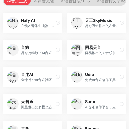
AI音乐生成
AI声音克隆
AI语音合成/TTS
AI语音转文字/转
Nafy AI
天工SkyMusic
在线AI音乐生成器，专注于快速音乐创作。面向内容创作者，支持多种风格音乐生成，操作简便，生成速度快，适合快速配乐需求。
昆仑万维推出的AI音乐创作平台，基于天工大模型。面向音乐创作者，支持歌词生成、旋律创作、音乐编曲等服务，中文音乐创作能力强。
音疯
网易天音
昆仑万维旗下AI音乐创作平台，专注于音乐内容生成。面向音乐爱好者和内容创作者，提供多种风格音乐生成，操作简便，创作速度快。
网易推出的AI音乐创作工具，支持作词、作曲与编曲。面向音乐爱好者和独立音乐人，提供歌词生成、旋律创作、编曲制作等服务，与网易云音乐生态深度整合。
音述AI
Udio
全球首个AI音乐社区平台，整合创作与分享功能。面向音乐创作者和爱好者，提供音乐创作、作品分享、社区交流等服务，社区氛围活跃。
免费AI音乐创作工具，专注于高质量音乐生成。面向音乐创作者和内容制作者，支持多种音乐风格生成，音质专业，创作自由度高，适合专业音乐制作场景。
天谱乐
Suno
阿里推出的多模态音乐生成平台，整合音频与文本理解能力。面向内容创作者，支持歌词生成、旋律创作、音乐编辑等服务，与阿里生态深度整合。
AI音乐创作平台，支持通过文字描述生成完整歌曲，包含歌词、旋律和人声。面向音乐爱好者、内容创作者和独立音乐人，操作门槛低，创作速度快，支持多种音乐风格，为音乐创作带来全新可能。
音潮
Boomy