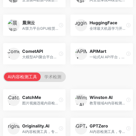
晨涧云
HuggingFace
AI算力平台GPU租赁服务，专注于弹性算力。面向开发者和研究者，提供GPU租赁、弹性调度、成本优化等服务，算力灵活。
全球最大机器学习开源社区，整合模型库与开发工具。面向AI研究者和开发者，提供开源模型、数据集、开发工具等资源，开源生态最完善。
CometAPI
APIMart
大模型API聚合平台，整合多种AI模型服务。面向开发者，提供统一接口、模型切换、监控分析等服务，API管理便捷。
一站式AI API平台，整合多种AI服务。面向开发者，提供模型API、图像处理、语音识别等服务，API种类丰富。
AI内容检测工具
学术检测
CatchMe
Winston AI
图片视频违规内容检测平台，专注于视觉内容安全。面向内容平台，提供图片审核、视频审核、直播监控等服务，视觉检测专业。
教育领域AI内容检测平台，专注于学术诚信。面向教育机构，提供AI内容检测、抄袭检测、报告生成等服务，教育适配性强。
Originality.AI
GPTZero
AI内容检测工具，专注于内容原创性验证。面向内容创作者和出版商，提供AI检测、抄袭检测、批量分析等服务，检测精度高。
AI内容检测工具，专注于AI生成文本识别。面向教育工作者和出版商，提供文本检测、批量分析、API接口等服务，检测准确率高。