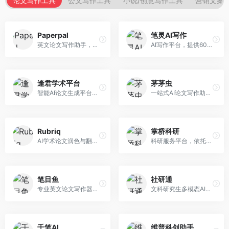
论文写作工具
公文写作工具
小说/创意写作工具
营销文案
Paperpal
笔灵AI写作
英文论文写作助手，专注于学术英语润色。面向需要发表国际期刊的研究者，提供语法检查、学术表达优化、格式规范等服务，英语表达地道专业。
AI写作平台，提供600+写作模板。面向学生、职场人士和内容创作者，支持论文、公文、营销文案等多种文体，模板丰富，一键生成，写作效率大幅提升。
逢君学术平台
茅茅虫
智能AI论文生成平台，支持查重检测。面向高校学生和研究人员，提供论文选题、内容生成、查重修改等一站式服务，学术写作流程完整。
一站式AI论文写作助手，覆盖学术写作全场景。面向高校学生和科研人员，提供开题报告、文献综述、论文正文等写作服务，支持多学科多类型论文，操作简便。
Rubriq
掌桥科研
AI学术论文润色与翻译平台。面向国际期刊投稿者，提供论文润色、翻译、格式调整等服务，支持多语言，学术表达专业规范。
科研服务平台，依托3亿+真实文献数据库。面向学术研究者和学生，提供文献检索、论文写作、科研数据分析等服务，文献资源丰富，学术支持专业。
笔目鱼
社研通
专业英文论文写作器，支持学术论文全流程。面向留学生和国际期刊投稿者，提供英文论文撰写、润色、格式调整等服务，学术英语表达规范。
文科研究生多模态AI学术写作平台。面向文科研究生和社科研究者，提供文献综述、理论分析、定性研究辅助等服务，文科研究方法论支持完善。
千笔AI
维普科创助手