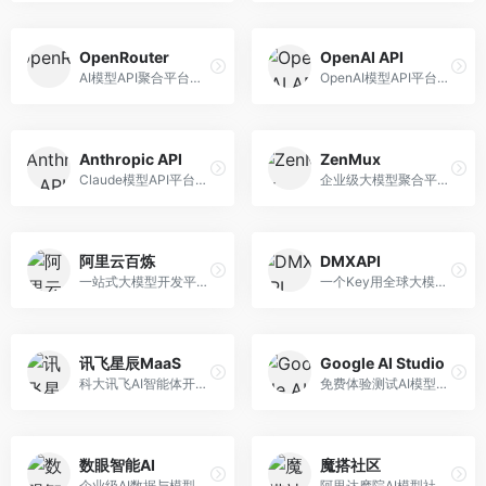
OpenRouter
OpenAI API
AI模型API聚合平台，整合多种主流大模型。面向开发者，提供统一API接口、模型对比、成本优化等服务，模型选择灵活。
OpenAI模型API平台，提供GPT系列模型服务。面向开发者，提供模型API、微调服务、Assistants API等，是AI开发领域的基础设施。
Anthropic API
ZenMux
Claude模型API平台，专注于安全可靠的AI服务。面向开发者，提供Claude系列模型API、安全特性、企业级服务等，API质量高。
企业级大模型聚合平台，专注于企业AI服务。面向企业用户，提供多模型管理、安全合规、成本优化等服务，企业级功能完善。
阿里云百炼
DMXAPI
一站式大模型开发平台，深度整合阿里云服务。面向企业开发者和AI团队，提供模型训练、微调、部署、应用开发等全流程服务，企业级功能完善。
一个Key用全球大模型的聚合平台。面向开发者，提供多模型统一API、简化接入、成本控制等服务，接入便捷。
讯飞星辰MaaS
Google AI Studio
科大讯飞AI智能体开发平台，专注于企业级模型服务。面向企业用户，提供模型调用、智能体创建、行业解决方案等服务，中文能力突出。
免费体验测试AI模型的平台，深度整合Google生态。面向开发者和研究者，提供Gemini模型体验、API密钥管理、提示词测试等服务，免费使用。
数眼智能AI
魔搭社区
企业级AI数据与模型服务平台，专注于数据驱动AI。面向企业用户，提供数据管理、模型训练、部署服务等，数据治理能力强。
阿里达摩院AI模型社区，专注于中文AI生态。面向中文开发者，提供开源模型、数据集、开发工具等资源，中文模型丰富。