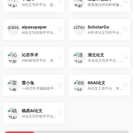
AI论文写作平台，提供无限改稿服务。面向高校学生和学术研究者，支持论文选题、大纲生成、内容撰写、查重修改等全流程服务，改稿次数不限，服务质量有保障。
维普推出的AI科研服务平台，整合学术资源与智能写作。面向科研人员和高校师生，提供文献检索、论文写作、查重检测等一站式服务，学术资源权威可靠。
aipasspaper
ScholarGo
AI论文写作助手平台，提供智能化的学术写作支持。面向大学生和研究人员，支持多种学科论文生成，提供参考文献管理和格式规范服务，写作效率高。
AI学术论文写作平台，专注于理工科领域的逻辑构建。面向理工科研究生和科研工作者，提供公式编辑、数据分析、论文结构优化等服务，理工科写作逻辑严谨。
沁言学术
清北论文
AI科研写作平台，专注于学术研究辅助。面向研究生和科研工作者，提供文献分析、研究方法指导、论文撰写等服务，学术资源丰富，研究支持全面。
专业论文写作平台，依托高校学术资源。面向本科生和研究生，提供论文指导、写作辅助、查重检测等服务，学术规范性强，适合追求高质量论文的用户。
雷小兔
66AI论文
一站式学术编辑器平台，覆盖论文写作全流程。面向高校学生和科研人员，提供选题分析、文献检索、论文生成、查重降重等服务，操作流程清晰，学术写作效率显著提升。
AI论文工具平台，专注于高质量低查重论文生成。面向大学生和研究生，提供论文写作、降重修改等服务，生成内容原创度高，查重率低。
稿易AI论文
AI论文写作助手平台，提供智能化学术写作支持。面向高校学生，支持多种论文类型生成，提供参考文献管理和格式规范服务，操作流程简单。