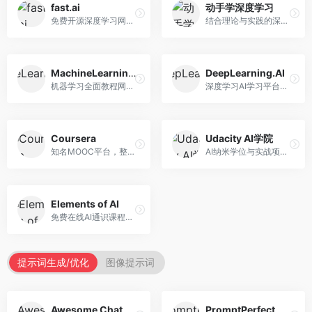
fast.ai
动手学深度学习
免费开源深度学习网站，专注于实用AI教学。面向开发者，提供免费深度学习课程、实战项目、代码库等资源，学习门槛低。
结合理论与实践的深度学习教材，专注于代码驱动学习。面向学生和开发者，提供深度学习理论、代码实现、练习题等资源，学习体验好。
MachineLearningMastery
DeepLearning.AI
机器学习全面教程网站，专注于实用技能教学。面向开发者，提供机器学习算法、Python实现、项目实战等教程，实用性强。
深度学习AI学习平台，由吴恩达创立。面向AI学习者，提供深度学习专项课程、AI新闻、技术社区等资源，课程质量权威。
Coursera
Udacity AI学院
知名MOOC平台，整合全球顶尖大学课程资源。面向学习者，提供AI、机器学习、深度学习等课程，证书认可度高，课程质量专业。
AI纳米学位与实战项目平台，专注于职业导向学习。面向AI从业者，提供机器学习、深度学习、计算机视觉等纳米学位，项目实战性强。
Elements of AI
免费在线AI通识课程，专注于AI基础知识普及。面向普通大众，提供AI概念、原理、应用等入门知识，语言通俗易懂。
提示词生成/优化
图像提示词
Awesome ChatGPT Prompts
PromptPerfect