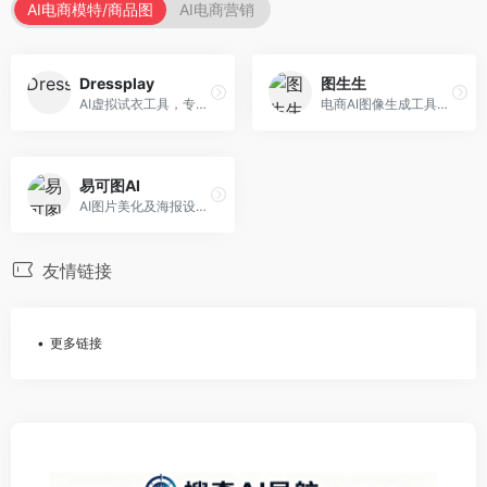
AI电商模特/商品图
AI电商营销
Dressplay
图生生
AI虚拟试衣工具，专注于服装电商体验。面向服装电商，提供虚拟试穿、尺码推荐、穿搭建议等服务，试衣体验真实。
电商AI图像生成工具，专注于商品图创作。面向电商卖家，提供商品图生成、背景替换、批量处理等服务，商品图质量高。
易可图AI
AI图片美化及海报设计平台，专注于电商视觉设计。面向电商卖家，提供图片美化、海报设计、营销素材等服务，设计效率高。
友情链接
更多链接