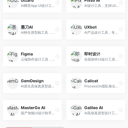
Uizard
Pixso AI
AI网页App UI设计工具，专注于快速界面生成。面向产品经理和设计师，提供线框图转UI、界面生成、设计优化等服务，设计速度快。
AI设计工具，支持UI/UX设计全流程。面向设计师和产品团队，提供界面生成、设计优化、协作评审等服务，国产替代方案，团队协作便捷。
墨刀AI
UXbot
AI秒生原型稿工具，专注于快速原型设计。面向产品经理和设计师，提供原型生成、交互设计、团队协作等服务，原型制作效率高。
AI产品设计工具，专注于用户体验优化。面向UX设计师，提供用户研究、设计建议、可用性测试等服务，UX设计支持完善。
Figma
即时设计
云端协作设计工具，整合AI设计辅助功能。面向UI/UX设计师和产品团队，提供界面设计、原型制作、团队协作等服务，协作功能强大，是UI设计领域的标杆产品。
在线协作UI设计工具，整合AI设计功能。面向设计师和产品团队，提供界面设计、原型制作、设计资源库等服务，国产协作设计平台。
GemDesign
Calicat
AI原生高保真原型设计工具，专注于智能设计生成。面向设计师，提供界面生成、设计优化、原型制作等服务，设计自动化程度高。
ProcessOn团队推出的产设研协作平台，整合设计与协作功能。面向产品团队，提供设计协作、文档管理、团队沟通等服务，产研协作便捷。
MasterGo AI
Galileo AI
国产智能UI设计助手，专注于界面设计自动化。面向UI设计师，提供界面生成、组件设计、设计系统构建等服务，中文用户适配性好。
AI高保真原型设计工具，专注于UI界面生成。面向设计师和产品团队，提供界面生成、交互设计、设计优化等服务，界面质量高。