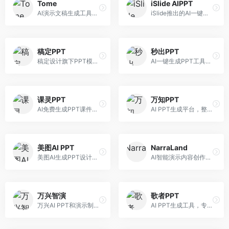
Tome
iSlide AIPPT
AI演示文稿生成工具，专注于故事化演示创作。面向创业者和营销人员，提供故事叙述、视觉设计、内容生成等服务，演示文稿叙事性强。
iSlide推出的AI一键设计精美PPT工具。面向PPT设计用户，提供模板库、内容生成、设计优化等服务，与iSlide插件深度整合。
稿定PPT
秒出PPT
稿定设计旗下PPT模板资源库，整合AI生成功能。面向设计师和职场人士，提供海量PPT模板、AI内容生成等服务，模板质量高。
AI一键生成PPT工具，专注于快速演示文稿制作。面向职场人士，支持主题输入、内容生成、模板套用等功能，PPT生成速度快，适合紧急制作场景。
课灵PPT
万知PPT
AI免费生成PPT课件平台，专注于教育场景。面向教师和教育工作者，提供课件生成、教学设计、模板选择等服务，教育适配性强。
AI PPT生成平台，整合知识库与创作功能。面向职场人士，支持内容检索、PPT生成、设计优化等服务，知识整合能力强。
美图AI PPT
NarraLand
美图AI生成PPT设计工具，整合图像处理能力。面向设计师和职场人士，提供PPT生成、图片美化、设计优化等服务，视觉设计美观。
AI智能演示内容创作平台，专注于叙事演示。面向内容创作者，提供故事创作、演示生成、动画设计等服务，演示内容生动有趣。
万兴智演
歌者PPT
万兴AI PPT和演示制作软件，整合视频演示功能。面向职场人士和教育工作者，提供PPT生成、演示录制、视频制作等服务，演示功能完善。
AI PPT生成工具，专注于演示文稿智能创作。面向职场人士，支持主题输入、内容生成、设计美化等功能，PPT制作效率高。