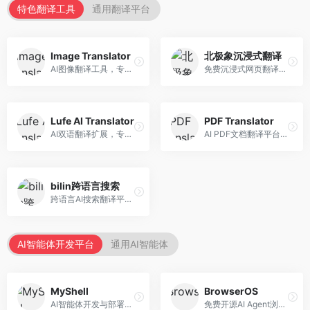
特色翻译工具
通用翻译平台
Image Translator
北极象沉浸式翻译
AI图像翻译工具，专注于图片文字翻译。面向设计师和电商从业者，提供图片文字识别、翻译、替换等服务，图像翻译效果好。
免费沉浸式网页翻译工具，专注于阅读体验。面向普通用户，提供网页双语翻译、文档翻译等服务，免费使用，翻译质量高。
Lufe AI Translator
PDF Translator
AI双语翻译扩展，专注于浏览器翻译场景。面向外语内容阅读者，提供网页双语翻译、划词翻译等服务，浏览器集成便捷。
AI PDF文档翻译平台，专注于文档本地化。面向商务人士，提供PDF翻译、格式保留、批量处理等服务，文档翻译专业。
bilin跨语言搜索
跨语言AI搜索翻译平台，专注于信息获取。面向研究者和内容创作者，提供跨语言搜索、内容翻译、信息整合等服务，跨语言检索能力强。
AI智能体开发平台
通用AI智能体
MyShell
BrowserOS
AI智能体开发与部署平台，专注于语音交互智能体。面向开发者，提供语音智能体创建、部署服务、社区分享等功能，语音交互能力强。
免费开源AI Agent浏览器，专注于浏览器自动化。面向开发者，提供浏览器控制、任务自动化、API接口等服务，开源免费。