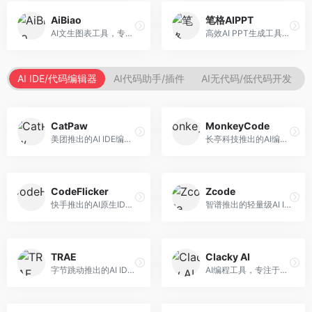
AiBiao
笔格AIPPT
AI文生图表工具，专注于数据可视化展示。面向数据分析师和职场人士，提供图表生成、数据可视化、PPT嵌入等服务，数据展示专业。
高效AI PPT生成工具，专注于演示文稿智能创作。面向职场人士，支持主题输入、内容生成、设计美化等功能，PPT制作效率高。
AI IDE/代码编辑器
AI代码助手/插件
AI无代码/低代码开发
CatPaw
MonkeyCode
美团推出的AI IDE编程工具，专注于本地开发生态。面向开发者，提供智能代码补全、代码生成、项目管理等服务，本地开发体验好。
长亭科技推出的AI编程助手，专注于安全开发。面向开发者，提供代码生成、安全检测、漏洞修复等服务，安全开发能力强。
CodeFlicker
Zcode
快手推出的AI原生IDE，专注于短视频相关开发。面向快手生态开发者，提供代码生成、调试辅助等服务，与快手开发生态深度整合。
智谱推出的轻量级AI IDE，基于GLM模型。面向开发者，提供智能代码补全、代码生成、错误检测等服务，中文编程支持好。
TRAE
Clacky AI
字节跳动推出的AI IDE编程工具，深度集成大模型能力。面向开发者，提供智能代码补全、代码解释、重构优化等服务，编程效率显著提升。
AI编程工具，专注于代码智能生成与优化。面向开发者，提供代码生成、代码重构、错误修复等服务，编程效率高。