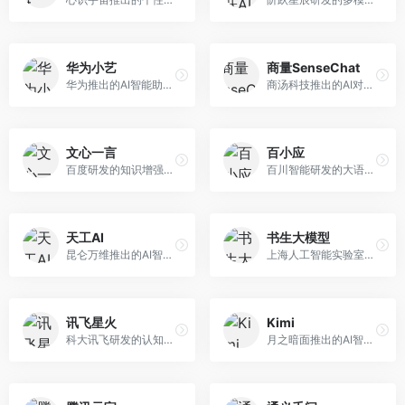
华为小艺
商量SenseChat
华为推出的AI智能助手网页端，深度整合鸿蒙生态和华为云服务。面向华为设备用户，支持语音交互、智能问答、设备控制等功能，与华为硬件生态无缝衔接。
商汤科技推出的AI对话平台，结合计算机视觉和自然语言处理技术。面向企业用户和开发者，支持多模态交互，视觉理解能力强，适合智能客服和内容创作场景。
文心一言
百小应
百度研发的知识增强大语言模型，深度融合百度知识图谱和搜索能力。面向中文用户，提供知识问答、文本创作、逻辑推理等服务，中文语境理解准确，知识覆盖面广。
百川智能研发的大语言模型助手，专注于中文理解和生成。面向中文用户，提供知识问答、文本创作、代码辅助等服务，模型参数规模大，中文表达流畅自然。
天工AI
书生大模型
昆仑万维推出的AI智能助手，集成搜索、对话、创作等多种能力。面向普通用户和内容创作者，支持联网搜索、文本生成、图像理解等功能，响应速度快，免费使用。
上海人工智能实验室研发的开源大模型系列，支持多尺度和多模态。面向研究机构和开发者，开源生态完善，学术研究背景深厚，适合科研和定制开发。
讯飞星火
Kimi
科大讯飞研发的认知智能大模型，深度融合语音识别和自然语言处理技术。面向企业用户和教育领域，提供语音交互、文档处理、代码生成等服务，中文语音识别准确率高。
月之暗面推出的AI智能助手，核心优势在于超长文本处理能力，支持20万字以上文档分析。面向学术研究者、职场人士和内容创作者，提供文档解读、PPT生成、联网搜索等综合服务。