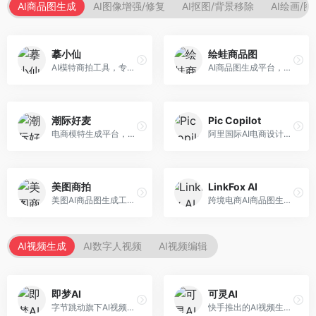
AI商品图生成
AI图像增强/修复
AI抠图/背景移除
AI绘画/
摹小仙
绘蛙商品图
AI模特商拍工具，专注于服装电商。面向服装电商卖家，提供虚拟模特试穿、商品展示图生成等服务，模特形象多样，拍摄成本低。
AI商品图生成平台，支持模特换装和场景生成。面向电商卖家，提供商品上身效果展示、场景化商品图生成等服务，电商营销效果显著。
潮际好麦
Pic Copilot
电商模特生成平台，支持AI虚拟模特创作。面向服装和配饰电商，提供模特试穿、商品展示、营销素材生成等服务，模特形象可定制。
阿里国际AI电商设计工具，专注于跨境电商。面向跨境电商卖家，提供商品图优化、营销海报生成、多语言适配等服务，海外市场适配性强。
美图商拍
LinkFox AI
美图AI商品图生成工具，整合美图生态。面向电商卖家，提供商品图美化、模特替换、场景生成等服务，移动端操作便捷。
跨境电商AI商品图生成工具。面向跨境电商卖家，支持多语言商品图生成、模特替换、场景优化等服务，适配海外电商平台需求。
AI视频生成
AI数字人视频
AI视频编辑
即梦AI
可灵AI
字节跳动旗下AI视频创作平台，支持多模态内容生成。面向内容创作者和营销人员，提供文生视频、图生视频、智能剪辑等功能，中文理解能力强，创作效率高。
快手推出的AI视频生成平台，支持文生视频和图生视频，可生成长达2分钟的高质量视频内容。面向短视频创作者和营销人员，操作简便，生成效果逼真，适合商业推广和创意表达。