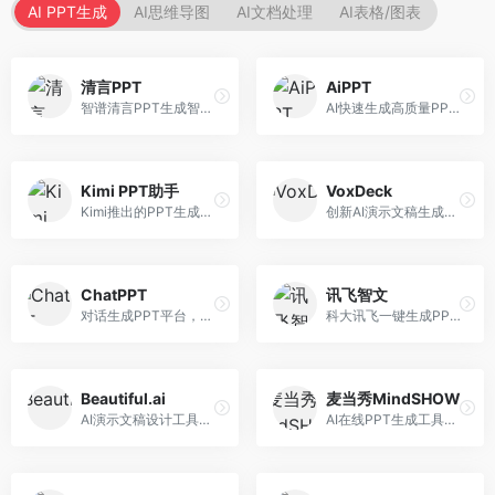
AI PPT生成
AI思维导图
AI文档处理
AI表格/图表
清言PPT
AiPPT
智谱清言PPT生成智能体，基于GLM大模型。面向智谱用户，支持对话生成PPT、内容优化等服务，与智谱生态深度整合。
AI快速生成高质量PPT平台，支持主题定制。面向职场人士和学生，提供一键生成、模板选择、内容优化等服务，PPT制作速度快，设计质量高。
Kimi PPT助手
VoxDeck
Kimi推出的PPT生成智能体，整合长文本处理能力。面向职场人士和学生，支持文档解析、PPT生成、内容优化等服务，与Kimi生态深度整合。
创新AI演示文稿生成工具，支持语音交互创作。面向职场人士，支持语音输入、PPT生成、内容优化等功能，语音创作体验便捷。
ChatPPT
讯飞智文
对话生成PPT平台，支持自然语言交互创作。面向职场人士和教育工作者，通过对话方式完成PPT制作，交互体验友好，创作过程直观。
科大讯飞一键生成PPT和Word工具，整合语音技术。面向职场人士，支持语音输入、文档生成、格式调整等功能，办公效率显著提升。
Beautiful.ai
麦当秀MindSHOW
AI演示文稿设计工具，专注于自动化设计排版。面向职场人士，提供智能排版、模板选择、设计优化等服务，设计美观度高。
AI在线PPT生成工具，支持思维导图转PPT。面向职场人士，提供思维导图导入、PPT生成、模板选择等服务，思维导图转PPT效率高。