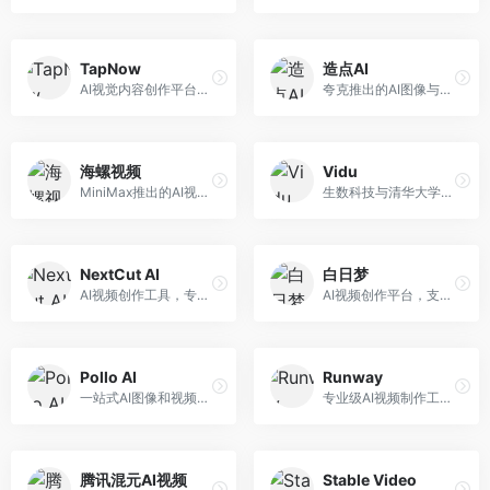
TapNow
造点AI
AI视觉内容创作平台，整合图像与视频生成能力。面向内容创作者，提供文生图、文生视频、智能编辑等服务，创作工具丰富，一站式体验便捷。
夸克推出的AI图像与视频创作平台。面向普通用户和内容创作者，提供文生图、文生视频等功能，操作简便，与夸克生态深度整合。
海螺视频
Vidu
MiniMax推出的AI视频生成工具，支持高质量视频创作。面向内容创作者，提供文生视频、视频编辑等功能，生成速度快，视频效果自然流畅。
生数科技与清华大学联合研发的AI视频生成大模型。面向视频创作者和内容生产者，支持文生视频、图生视频，视频质量高，物理运动理解准确，国产视频生成领先工具。
NextCut AI
白日梦
AI视频创作工具，专注于智能剪辑和视频生成。面向视频创作者，提供智能剪辑、视频生成、特效添加等功能，剪辑效率高，适合快节奏内容生产。
AI视频创作平台，支持生成长达50分钟的长视频内容。面向长视频创作者和内容生产者，支持故事视频生成、视频编辑等功能，适合叙事性内容创作。
Pollo AI
Runway
一站式AI图像和视频创作平台，整合多种生成工具。面向内容创作者，提供文生图、文生视频、视频编辑等服务，创作工具全面，一站式体验便捷。
专业级AI视频制作工具，支持视频生成与编辑。面向影视制作人和创意工作者，提供文生视频、视频编辑、绿幕抠像等专业功能，视频处理能力强，适合专业创作场景。
腾讯混元AI视频
Stable Video