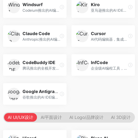
Windsurf
Kiro
Codeium推出的AI编程工具，专注于代码智能辅助。面向开发者，提供代码补全、代码生成、代码解释等服务，多语言支持完善。
亚马逊推出的AI IDE，深度整合AWS云服务。面向AWS开发者，提供代码生成、云服务集成、部署自动化等服务，与AWS生态无缝衔接。
Claude Code
Cursor
Anthropic推出的AI编程工具，基于Claude模型。面向开发者，提供代码生成、代码审查、调试辅助等服务，代码质量高，推理能力强。
AI代码编辑器，集成GPT-4模型，专注于智能编程辅助。面向开发者，提供代码生成、代码解释、错误修复等服务，编程体验流畅，开发效率高。
CodeBuddy IDE
InfCode
腾讯推出的全栈开发AI IDE，整合腾讯云服务。面向开发者，提供代码生成、调试辅助、部署服务等功能，与腾讯云生态深度整合。
企业级AI编程工具，专注于团队协作开发。面向企业开发团队，提供代码生成、代码审查、团队协作等服务，企业级功能完善。
Google Antigravity
谷歌推出的AI IDE编程智能体，整合Google Cloud服务。面向谷歌生态开发者，提供智能编程辅助、云服务集成等功能。
AI UI/UX设计
AI平面设计
AI Logo/品牌设计
AI 3D设计