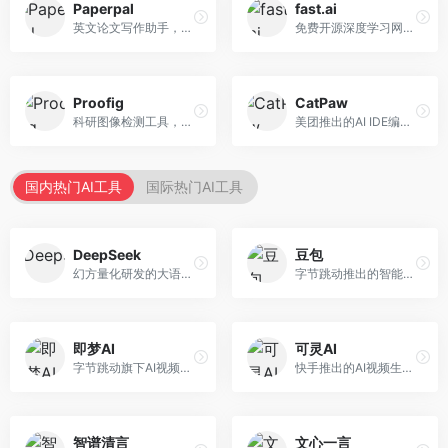
Paperpal
fast.ai
英文论文写作助手，专注于学术英语润色。面向需要发表国际期刊的研究者，提供语法检查、学术表达优化、格式规范等服务，英语表达地道专业。
免费开源深度学习网站，专注于实用AI教学。面向开发者，提供免费深度学习课程、实战项目、代码库等资源，学习门槛低。
Proofig
CatPaw
科研图像检测工具，专注于学术图像完整性验证。面向科研人员，提供图像检测、重复分析、报告生成等服务，学术检测专业。
美团推出的AI IDE编程工具，专注于本地开发生态。面向开发者，提供智能代码补全、代码生成、项目管理等服务，本地开发体验好。
国内热门AI工具
国际热门AI工具
DeepSeek
豆包
幻方量化研发的大语言模型平台，专注于深度推理和代码生成能力。面向开发者、研究人员和技术爱好者，提供强大的逻辑推理和数学计算功能，开源生态完善，API接口友好。
字节跳动推出的智能对话助手平台，提供文本创作、知识问答、英语学习等多种AI服务。面向普通用户和内容创作者，支持多轮对话和文件解析，免费使用，响应速度快，中文理解能力强。
即梦AI
可灵AI
字节跳动旗下AI视频创作平台，支持多模态内容生成。面向内容创作者和营销人员，提供文生视频、图生视频、智能剪辑等功能，中文理解能力强，创作效率高。
快手推出的AI视频生成平台，支持文生视频和图生视频，可生成长达2分钟的高质量视频内容。面向短视频创作者和营销人员，操作简便，生成效果逼真，适合商业推广和创意表达。
智谱清言
文心一言