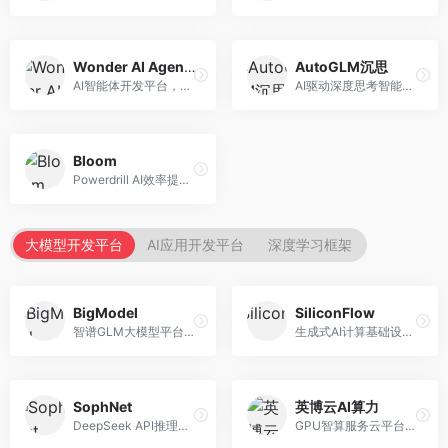
Wonder AI Agents
AutoGLM沉思
AI智能体开发平台，专注于低代码智能体创建。面向开发者，提供可视化开发、模板库、部署服务等功能，开发门槛低。
AI驱动深度思考智能体，专注于复杂推理任务。面向高级用户，提供深度分析、逻辑推理、决策支持等服务，推理能力强。
Bloom
Powerdrill AI效率提升平台，专注于企业智能化。面向企业用户，提供智能体创建、流程自动化、数据分析等服务，企业效率提升显著。
大模型开发平台
AI应用开发平台
深度学习框架
BigModel
SiliconFlow
智谱GLM大模型平台，提供API调用与模型服务。面向开发者和企业用户，提供GLM系列模型API、微调服务、应用开发工具等，开源生态完善。
生成式AI计算基础设施平台，专注于模型推理服务。面向开发者和企业，提供多模型API、高性能推理、成本优化等服务，推理性价比高。
SophNet
英博云AI算力
DeepSeek API推理平台，专注于DeepSeek模型服务。面向开发者，提供DeepSeek模型API、高性能推理、低成本服务，推理效率高。
GPU智算服务云平台，专注于AI算力租赁。面向AI研究者和企业，提供GPU租赁、模型训练、推理服务等，算力资源丰富。