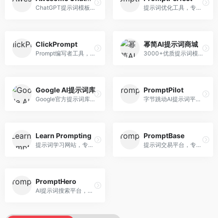
ChatGPT提示词模板库，专注于实用提示词收集。面向ChatGPT用户，提供提示词模板、使用场景、效果展示等资源，模板实用性强。
提示词优化工具，专注于提示词质量提升。面向AI用户，提供提示词优化、效果测试、版本对比等服务，提示词优化专业。
ClickPrompt
幂简AI提示词商城
Prompt编写者工具，专注于提示词创作辅助。面向提示词创作者，提供提示词编辑、测试、分享等服务，创作工具完善。
3000+优质提示词模板平台，专注于中文提示词。面向中文AI用户，提供提示词模板、分类检索、一键使用等服务，中文提示词丰富。
Google AI提示词库
PromptPilot
Google官方提示词库，专注于Gemini模型优化。面向开发者，提供官方提示词指南、最佳实践、示例代码等资源，权威性强。
字节跳动AI提示词平台，专注于提示词优化与管理。面向AI用户，提供提示词优化、效果测试、团队协作等服务，企业级功能完善。
Learn Prompting
PromptBase
提示词学习网站，专注于提示词工程教育。面向AI学习者，提供提示词教程、最佳实践、案例研究等资源，教学内容系统。
提示词交易平台，专注于高质量提示词买卖。面向AI创作者，提供提示词交易、模板购买、创作者收益等服务，提示词质量高。
PromptHero
AI提示词搜索平台，整合多种AI工具提示词资源。面向AI创作者，提供提示词搜索、模板库、社区分享等服务，提示词资源丰富。