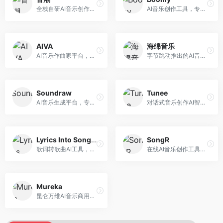
全栈自研AI音乐创作平台，支持从创作到发布的完整流程。面向独立音乐人和音乐工作室，提供作词作曲、编曲混音、音乐发布等服务，创作工具专业。
AI音乐创作工具，专注于快速音乐生成与发布。面向音乐爱好者和业余创作者，支持一键生成原创音乐，可直接发布到音乐平台，创作门槛低。
AIVA
海绵音乐
AI音乐作曲家平台，专注于古典和影视配乐创作。面向影视制作人和游戏开发者，提供原创音乐生成、配乐定制等服务，音乐风格专业，适合影视游戏配乐。
字节跳动推出的AI音乐创作平台，支持多风格音乐生成。面向内容创作者和音乐爱好者，提供歌词创作、旋律生成、编曲制作等服务，创作效率高，适合短视频配乐。
Soundraw
Tunee
AI音乐生成平台，专注于免版税音乐创作。面向视频创作者和内容制作者，提供背景音乐生成、音乐定制等服务，音乐版权清晰，适合视频配乐场景。
对话式音乐创作AI智能体，支持自然语言交互创作。面向音乐爱好者，通过对话方式完成音乐创作，交互体验友好，创作过程直观。
Lyrics Into Song AI
SongR
歌词转歌曲AI工具，支持将歌词转化为完整歌曲。面向歌词创作者和音乐爱好者，提供歌词谱曲、编曲制作等服务，歌词音乐化效率高。
在线AI音乐创作工具，支持歌词与旋律一体化生成。面向内容创作者和音乐爱好者，提供歌词创作、旋律生成、音乐制作等服务，操作简便，创作速度快。
Mureka
昆仑万维AI音乐商用创作平台，专注于商业音乐授权。面向企业和商业用户，提供版权音乐生成、商用授权等服务，音乐版权清晰，商业应用安全。