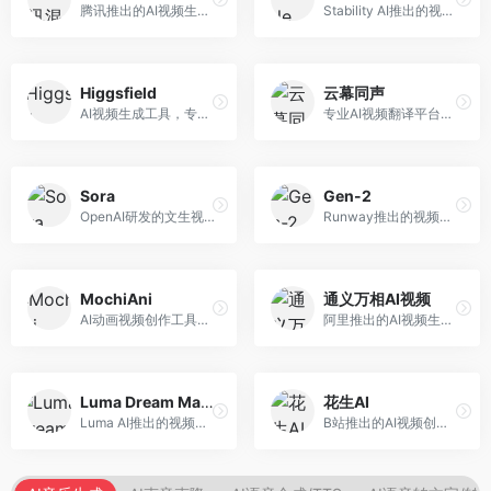
腾讯推出的AI视频生成工具，基于混元大模型。面向腾讯生态用户和内容创作者，支持文生视频、视频编辑等功能，与腾讯产品生态深度整合。
Stability AI推出的视频生成模型，开源可部署。面向开发者和专业创作者，支持视频生成、视频编辑等功能，开源生态完善，定制化程度高。
Higgsfield
云幕同声
AI视频生成工具，专注于高质量视频内容创作。面向视频创作者和营销人员，支持文生视频、视频编辑等功能，视频效果逼真，适合商业应用。
专业AI视频翻译平台，支持视频多语言配音和字幕生成。面向跨境电商和内容出海从业者，提供视频翻译、配音、字幕生成等服务，多语言支持完善。
Sora
Gen-2
OpenAI研发的文生视频大模型，可根据文字描述生成长达60秒的高清视频。面向影视创作者、广告从业者和内容生产者，视频连贯性强，物理世界理解准确，代表了AI视频生成的最高水平。
Runway推出的视频生成模型，专注于文生视频和视频风格转换。面向影视制作人和创意工作者，支持文本到视频、图像到视频等多种生成模式，视频质量专业级。
MochiAni
通义万相AI视频
AI动画视频创作工具，专注于动画内容生成。面向动画创作者和二次元内容生产者，支持动画风格视频生成，动画效果流畅，适合动漫内容创作。
阿里推出的AI视频生成服务，整合图像与视频创作能力。面向电商和营销从业者，支持商品视频生成、营销视频制作等服务，商业应用场景丰富。
Luma Dream Machine
花生AI
Luma AI推出的视频生成工具，专注于高质量视频创作。面向影视创作者和内容生产者，支持文生视频、图生视频，视频质量高，物理运动流畅自然。
B站推出的AI视频创作工具，专注于短视频内容生成。面向B站创作者，支持视频生成、视频编辑等功能，与B站平台深度整合，创作效率高。