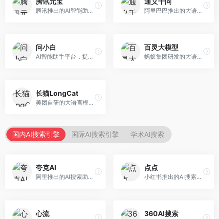
腾讯元宝
通义千问
腾讯推出的AI智能助手，整合微信生态和腾讯云服务。面向普通用户和企业客户，支持文档解析、图像理解、联网搜索等功能，与腾讯产品无缝衔接，办公协作便捷。
阿里巴巴推出的大语言模型平台，提供对话问答、文档处理、图像理解、代码编写等全方位AI服务。面向企业用户和个人开发者，集成阿里云生态，支持多模态交互，企业级安全保障。
问小白
百灵大模型
AI智能助手平台，提供知识问答、文本创作、文档处理等服务。面向普通用户和职场人士，操作简便，响应速度快，支持多场景应用。
蚂蚁集团研发的大语言模型平台，专注于金融科技和企业服务。面向金融机构和企业客户，提供智能客服、风险分析、文档处理等服务，金融场景理解深入。
长猫LongCat
美团自研的大语言模型对话平台，专注于本地生活服务场景。面向美团生态用户，提供智能推荐、服务问答等功能，本地生活知识覆盖全面。
国内AI搜索引擎
国际AI搜索引擎
学术AI搜索
夸克AI
点点
阿里推出的AI搜索助手，整合搜索与AI功能。面向年轻用户，提供智能搜索、文档处理、学习辅助等服务，与夸克生态深度整合。
小红书推出的AI搜索应用，专注于生活方式内容搜索。面向小红书用户，提供生活攻略、消费决策、内容推荐等服务，生活方式内容丰富。
心流
360AI搜索