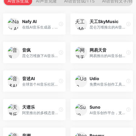
AI音乐生成
AI声音克隆
AI语音合成/TTS
AI语音转文字/转
Nafy AI
天工SkyMusic
在线AI音乐生成器，专注于快速音乐创作。面向内容创作者，支持多种风格音乐生成，操作简便，生成速度快，适合快速配乐需求。
昆仑万维推出的AI音乐创作平台，基于天工大模型。面向音乐创作者，支持歌词生成、旋律创作、音乐编曲等服务，中文音乐创作能力强。
音疯
网易天音
昆仑万维旗下AI音乐创作平台，专注于音乐内容生成。面向音乐爱好者和内容创作者，提供多种风格音乐生成，操作简便，创作速度快。
网易推出的AI音乐创作工具，支持作词、作曲与编曲。面向音乐爱好者和独立音乐人，提供歌词生成、旋律创作、编曲制作等服务，与网易云音乐生态深度整合。
音述AI
Udio
全球首个AI音乐社区平台，整合创作与分享功能。面向音乐创作者和爱好者，提供音乐创作、作品分享、社区交流等服务，社区氛围活跃。
免费AI音乐创作工具，专注于高质量音乐生成。面向音乐创作者和内容制作者，支持多种音乐风格生成，音质专业，创作自由度高，适合专业音乐制作场景。
天谱乐
Suno
阿里推出的多模态音乐生成平台，整合音频与文本理解能力。面向内容创作者，支持歌词生成、旋律创作、音乐编辑等服务，与阿里生态深度整合。
AI音乐创作平台，支持通过文字描述生成完整歌曲，包含歌词、旋律和人声。面向音乐爱好者、内容创作者和独立音乐人，操作门槛低，创作速度快，支持多种音乐风格，为音乐创作带来全新可能。
音潮
Boomy