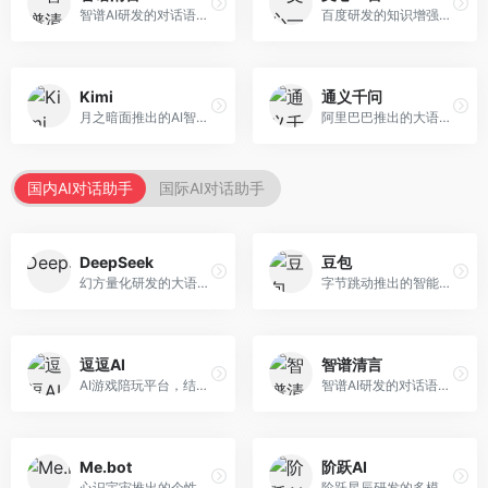
智谱AI研发的对话语言模型，支持中英双语交互。面向中文用户和开发者，提供知识问答、代码编写、文档解读等服务，开源生态完善，学术研究背景深厚。
百度研发的知识增强大语言模型，深度融合百度知识图谱和搜索能力。面向中文用户，提供知识问答、文本创作、逻辑推理等服务，中文语境理解准确，知识覆盖面广。
Kimi
通义千问
月之暗面推出的AI智能助手，核心优势在于超长文本处理能力，支持20万字以上文档分析。面向学术研究者、职场人士和内容创作者，提供文档解读、PPT生成、联网搜索等综合服务。
阿里巴巴推出的大语言模型平台，提供对话问答、文档处理、图像理解、代码编写等全方位AI服务。面向企业用户和个人开发者，集成阿里云生态，支持多模态交互，企业级安全保障。
国内AI对话助手
国际AI对话助手
DeepSeek
豆包
幻方量化研发的大语言模型平台，专注于深度推理和代码生成能力。面向开发者、研究人员和技术爱好者，提供强大的逻辑推理和数学计算功能，开源生态完善，API接口友好。
字节跳动推出的智能对话助手平台，提供文本创作、知识问答、英语学习等多种AI服务。面向普通用户和内容创作者，支持多轮对话和文件解析，免费使用，响应速度快，中文理解能力强。
逗逗AI
智谱清言
AI游戏陪玩平台，结合游戏理解和自然语言交互技术。面向游戏玩家，提供游戏攻略、陪玩互动、社交聊天等服务，游戏知识丰富，互动体验有趣。
智谱AI研发的对话语言模型，支持中英双语交互。面向中文用户和开发者，提供知识问答、代码编写、文档解读等服务，开源生态完善，学术研究背景深厚。
Me.bot
阶跃AI
心识宇宙推出的个性化AI伴侣，专注于情感交互和个人助理服务。面向个人用户，支持日程管理、情感陪伴、知识问答等功能，交互体验人性化。
阶跃星辰研发的多模态大模型平台，支持文本、图像、视频的综合理解与生成。面向创作者和企业客户，提供内容创作、智能分析等服务，多模态能力突出。