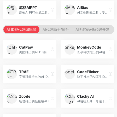
笔格AIPPT
AiBiao
高效AI PPT生成工具，专注于演示文稿智能创作。面向职场人士，支持主题输入、内容生成、设计美化等功能，PPT制作效率高。
AI文生图表工具，专注于数据可视化展示。面向数据分析师和职场人士，提供图表生成、数据可视化、PPT嵌入等服务，数据展示专业。
AI IDE/代码编辑器
AI代码助手/插件
AI无代码/低代码开发
CatPaw
MonkeyCode
美团推出的AI IDE编程工具，专注于本地开发生态。面向开发者，提供智能代码补全、代码生成、项目管理等服务，本地开发体验好。
长亭科技推出的AI编程助手，专注于安全开发。面向开发者，提供代码生成、安全检测、漏洞修复等服务，安全开发能力强。
TRAE
CodeFlicker
字节跳动推出的AI IDE编程工具，深度集成大模型能力。面向开发者，提供智能代码补全、代码解释、重构优化等服务，编程效率显著提升。
快手推出的AI原生IDE，专注于短视频相关开发。面向快手生态开发者，提供代码生成、调试辅助等服务，与快手开发生态深度整合。
Zcode
Clacky AI
智谱推出的轻量级AI IDE，基于GLM模型。面向开发者，提供智能代码补全、代码生成、错误检测等服务，中文编程支持好。
AI编程工具，专注于代码智能生成与优化。面向开发者，提供代码生成、代码重构、错误修复等服务，编程效率高。