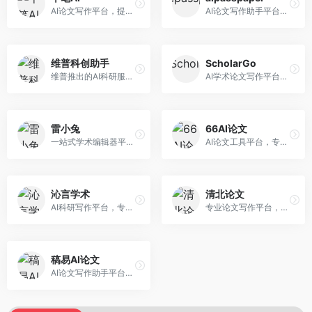
AI论文写作平台，提供无限改稿服务。面向高校学生和学术研究者，支持论文选题、大纲生成、内容撰写、查重修改等全流程服务，改稿次数不限，服务质量有保障。
AI论文写作助手平台，提供智能化的学术写作支持。面向大学生和研究人员，支持多种学科论文生成，提供参考文献管理和格式规范服务，写作效率高。
维普科创助手
ScholarGo
维普推出的AI科研服务平台，整合学术资源与智能写作。面向科研人员和高校师生，提供文献检索、论文写作、查重检测等一站式服务，学术资源权威可靠。
AI学术论文写作平台，专注于理工科领域的逻辑构建。面向理工科研究生和科研工作者，提供公式编辑、数据分析、论文结构优化等服务，理工科写作逻辑严谨。
雷小兔
66AI论文
一站式学术编辑器平台，覆盖论文写作全流程。面向高校学生和科研人员，提供选题分析、文献检索、论文生成、查重降重等服务，操作流程清晰，学术写作效率显著提升。
AI论文工具平台，专注于高质量低查重论文生成。面向大学生和研究生，提供论文写作、降重修改等服务，生成内容原创度高，查重率低。
沁言学术
清北论文
AI科研写作平台，专注于学术研究辅助。面向研究生和科研工作者，提供文献分析、研究方法指导、论文撰写等服务，学术资源丰富，研究支持全面。
专业论文写作平台，依托高校学术资源。面向本科生和研究生，提供论文指导、写作辅助、查重检测等服务，学术规范性强，适合追求高质量论文的用户。
稿易AI论文
AI论文写作助手平台，提供智能化学术写作支持。面向高校学生，支持多种论文类型生成，提供参考文献管理和格式规范服务，操作流程简单。