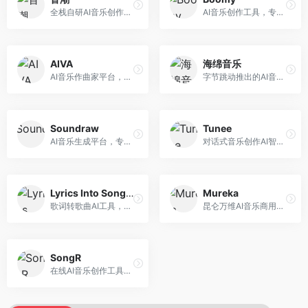
全栈自研AI音乐创作平台，支持从创作到发布的完整流程。面向独立音乐人和音乐工作室，提供作词作曲、编曲混音、音乐发布等服务，创作工具专业。
AI音乐创作工具，专注于快速音乐生成与发布。面向音乐爱好者和业余创作者，支持一键生成原创音乐，可直接发布到音乐平台，创作门槛低。
AIVA
海绵音乐
AI音乐作曲家平台，专注于古典和影视配乐创作。面向影视制作人和游戏开发者，提供原创音乐生成、配乐定制等服务，音乐风格专业，适合影视游戏配乐。
字节跳动推出的AI音乐创作平台，支持多风格音乐生成。面向内容创作者和音乐爱好者，提供歌词创作、旋律生成、编曲制作等服务，创作效率高，适合短视频配乐。
Soundraw
Tunee
AI音乐生成平台，专注于免版税音乐创作。面向视频创作者和内容制作者，提供背景音乐生成、音乐定制等服务，音乐版权清晰，适合视频配乐场景。
对话式音乐创作AI智能体，支持自然语言交互创作。面向音乐爱好者，通过对话方式完成音乐创作，交互体验友好，创作过程直观。
Lyrics Into Song AI
Mureka
歌词转歌曲AI工具，支持将歌词转化为完整歌曲。面向歌词创作者和音乐爱好者，提供歌词谱曲、编曲制作等服务，歌词音乐化效率高。
昆仑万维AI音乐商用创作平台，专注于商业音乐授权。面向企业和商业用户，提供版权音乐生成、商用授权等服务，音乐版权清晰，商业应用安全。
SongR
在线AI音乐创作工具，支持歌词与旋律一体化生成。面向内容创作者和音乐爱好者，提供歌词创作、旋律生成、音乐制作等服务，操作简便，创作速度快。