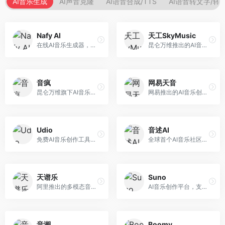
AI音乐生成
AI声音克隆
AI语音合成/TTS
AI语音转文字/转
Nafy AI
天工SkyMusic
在线AI音乐生成器，专注于快速音乐创作。面向内容创作者，支持多种风格音乐生成，操作简便，生成速度快，适合快速配乐需求。
昆仑万维推出的AI音乐创作平台，基于天工大模型。面向音乐创作者，支持歌词生成、旋律创作、音乐编曲等服务，中文音乐创作能力强。
音疯
网易天音
昆仑万维旗下AI音乐创作平台，专注于音乐内容生成。面向音乐爱好者和内容创作者，提供多种风格音乐生成，操作简便，创作速度快。
网易推出的AI音乐创作工具，支持作词、作曲与编曲。面向音乐爱好者和独立音乐人，提供歌词生成、旋律创作、编曲制作等服务，与网易云音乐生态深度整合。
Udio
音述AI
免费AI音乐创作工具，专注于高质量音乐生成。面向音乐创作者和内容制作者，支持多种音乐风格生成，音质专业，创作自由度高，适合专业音乐制作场景。
全球首个AI音乐社区平台，整合创作与分享功能。面向音乐创作者和爱好者，提供音乐创作、作品分享、社区交流等服务，社区氛围活跃。
天谱乐
Suno
阿里推出的多模态音乐生成平台，整合音频与文本理解能力。面向内容创作者，支持歌词生成、旋律创作、音乐编辑等服务，与阿里生态深度整合。
AI音乐创作平台，支持通过文字描述生成完整歌曲，包含歌词、旋律和人声。面向音乐爱好者、内容创作者和独立音乐人，操作门槛低，创作速度快，支持多种音乐风格，为音乐创作带来全新可能。
音潮
Boomy