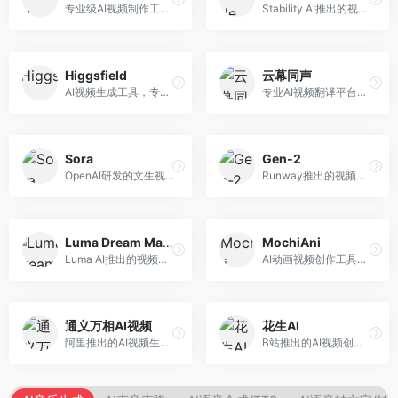
专业级AI视频制作工具，支持视频生成与编辑。面向影视制作人和创意工作者，提供文生视频、视频编辑、绿幕抠像等专业功能，视频处理能力强，适合专业创作场景。
Stability AI推出的视频生成模型，开源可部署。面向开发者和专业创作者，支持视频生成、视频编辑等功能，开源生态完善，定制化程度高。
Higgsfield
云幕同声
AI视频生成工具，专注于高质量视频内容创作。面向视频创作者和营销人员，支持文生视频、视频编辑等功能，视频效果逼真，适合商业应用。
专业AI视频翻译平台，支持视频多语言配音和字幕生成。面向跨境电商和内容出海从业者，提供视频翻译、配音、字幕生成等服务，多语言支持完善。
Sora
Gen-2
OpenAI研发的文生视频大模型，可根据文字描述生成长达60秒的高清视频。面向影视创作者、广告从业者和内容生产者，视频连贯性强，物理世界理解准确，代表了AI视频生成的最高水平。
Runway推出的视频生成模型，专注于文生视频和视频风格转换。面向影视制作人和创意工作者，支持文本到视频、图像到视频等多种生成模式，视频质量专业级。
Luma Dream Machine
MochiAni
Luma AI推出的视频生成工具，专注于高质量视频创作。面向影视创作者和内容生产者，支持文生视频、图生视频，视频质量高，物理运动流畅自然。
AI动画视频创作工具，专注于动画内容生成。面向动画创作者和二次元内容生产者，支持动画风格视频生成，动画效果流畅，适合动漫内容创作。
通义万相AI视频
花生AI
阿里推出的AI视频生成服务，整合图像与视频创作能力。面向电商和营销从业者，支持商品视频生成、营销视频制作等服务，商业应用场景丰富。
B站推出的AI视频创作工具，专注于短视频内容生成。面向B站创作者，支持视频生成、视频编辑等功能，与B站平台深度整合，创作效率高。