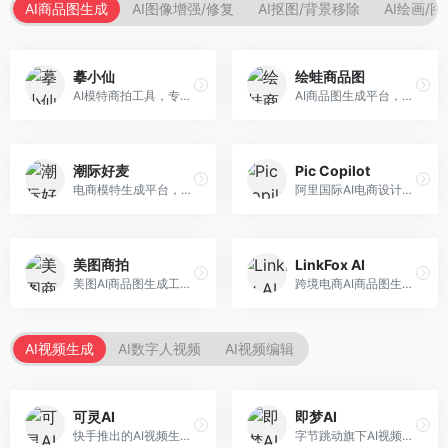
AI商品图生成
AI图像增强/修复
AI抠图/背景移除
AI绘画/
摹小仙
绘蛙商品图
AI模特商拍工具，专注于服装电商。面向服装电商卖家，提供虚拟模特试穿、商品展示图生成等服务，模特形象多样，拍摄成本低。
AI商品图生成平台，支持模特换装和场景生成。面向电商卖家，提供商品上身效果展示、场景化商品图生成等服务，电商营销效果显著。
潮际好麦
Pic Copilot
电商模特生成平台，支持AI虚拟模特创作。面向服装和配饰电商，提供模特试穿、商品展示、营销素材生成等服务，模特形象可定制。
阿里国际AI电商设计工具，专注于跨境电商。面向跨境电商卖家，提供商品图优化、营销海报生成、多语言适配等服务，海外市场适配性强。
美图商拍
LinkFox AI
美图AI商品图生成工具，整合美图生态。面向电商卖家，提供商品图美化、模特替换、场景生成等服务，移动端操作便捷。
跨境电商AI商品图生成工具。面向跨境电商卖家，支持多语言商品图生成、模特替换、场景优化等服务，适配海外电商平台需求。
AI视频生成
AI数字人视频
AI视频编辑
可灵AI
即梦AI
快手推出的AI视频生成平台，支持文生视频和图生视频，可生成长达2分钟的高质量视频内容。面向短视频创作者和营销人员，操作简便，生成效果逼真，适合商业推广和创意表达。
字节跳动旗下AI视频创作平台，支持多模态内容生成。面向内容创作者和营销人员，提供文生视频、图生视频、智能剪辑等功能，中文理解能力强，创作效率高。