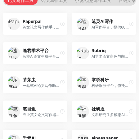
论文写作工具
公文写作工具
小说/创意写作工具
营销文案
Paperpal
笔灵AI写作
英文论文写作助手，专注于学术英语润色。面向需要发表国际期刊的研究者，提供语法检查、学术表达优化、格式规范等服务，英语表达地道专业。
AI写作平台，提供600+写作模板。面向学生、职场人士和内容创作者，支持论文、公文、营销文案等多种文体，模板丰富，一键生成，写作效率大幅提升。
逢君学术平台
Rubriq
智能AI论文生成平台，支持查重检测。面向高校学生和研究人员，提供论文选题、内容生成、查重修改等一站式服务，学术写作流程完整。
AI学术论文润色与翻译平台。面向国际期刊投稿者，提供论文润色、翻译、格式调整等服务，支持多语言，学术表达专业规范。
茅茅虫
掌桥科研
一站式AI论文写作助手，覆盖学术写作全场景。面向高校学生和科研人员，提供开题报告、文献综述、论文正文等写作服务，支持多学科多类型论文，操作简便。
科研服务平台，依托3亿+真实文献数据库。面向学术研究者和学生，提供文献检索、论文写作、科研数据分析等服务，文献资源丰富，学术支持专业。
笔目鱼
社研通
专业英文论文写作器，支持学术论文全流程。面向留学生和国际期刊投稿者，提供英文论文撰写、润色、格式调整等服务，学术英语表达规范。
文科研究生多模态AI学术写作平台。面向文科研究生和社科研究者，提供文献综述、理论分析、定性研究辅助等服务，文科研究方法论支持完善。
千笔AI
aipasspaper