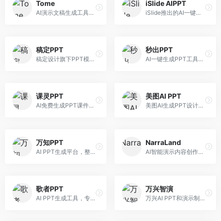
Tome
iSlide AIPPT
AI演示文稿生成工具，专注于故事化演示创作。面向创业者和营销人员，提供故事叙述、视觉设计、内容生成等服务，演示文稿叙事性强。
iSlide推出的AI一键设计精美PPT工具。面向PPT设计用户，提供模板库、内容生成、设计优化等服务，与iSlide插件深度整合。
稿定PPT
秒出PPT
稿定设计旗下PPT模板资源库，整合AI生成功能。面向设计师和职场人士，提供海量PPT模板、AI内容生成等服务，模板质量高。
AI一键生成PPT工具，专注于快速演示文稿制作。面向职场人士，支持主题输入、内容生成、模板套用等功能，PPT生成速度快，适合紧急制作场景。
课灵PPT
美图AI PPT
AI免费生成PPT课件平台，专注于教育场景。面向教师和教育工作者，提供课件生成、教学设计、模板选择等服务，教育适配性强。
美图AI生成PPT设计工具，整合图像处理能力。面向设计师和职场人士，提供PPT生成、图片美化、设计优化等服务，视觉设计美观。
万知PPT
NarraLand
AI PPT生成平台，整合知识库与创作功能。面向职场人士，支持内容检索、PPT生成、设计优化等服务，知识整合能力强。
AI智能演示内容创作平台，专注于叙事演示。面向内容创作者，提供故事创作、演示生成、动画设计等服务，演示内容生动有趣。
歌者PPT
万兴智演
AI PPT生成工具，专注于演示文稿智能创作。面向职场人士，支持主题输入、内容生成、设计美化等功能，PPT制作效率高。
万兴AI PPT和演示制作软件，整合视频演示功能。面向职场人士和教育工作者，提供PPT生成、演示录制、视频制作等服务，演示功能完善。