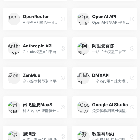
OpenRouter
OpenAI API
AI模型API聚合平台，整合多种主流大模型。面向开发者，提供统一API接口、模型对比、成本优化等服务，模型选择灵活。
OpenAI模型API平台，提供GPT系列模型服务。面向开发者，提供模型API、微调服务、Assistants API等，是AI开发领域的基础设施。
Anthropic API
阿里云百炼
Claude模型API平台，专注于安全可靠的AI服务。面向开发者，提供Claude系列模型API、安全特性、企业级服务等，API质量高。
一站式大模型开发平台，深度整合阿里云服务。面向企业开发者和AI团队，提供模型训练、微调、部署、应用开发等全流程服务，企业级功能完善。
ZenMux
DMXAPI
企业级大模型聚合平台，专注于企业AI服务。面向企业用户，提供多模型管理、安全合规、成本优化等服务，企业级功能完善。
一个Key用全球大模型的聚合平台。面向开发者，提供多模型统一API、简化接入、成本控制等服务，接入便捷。
讯飞星辰MaaS
Google AI Studio
科大讯飞AI智能体开发平台，专注于企业级模型服务。面向企业用户，提供模型调用、智能体创建、行业解决方案等服务，中文能力突出。
免费体验测试AI模型的平台，深度整合Google生态。面向开发者和研究者，提供Gemini模型体验、API密钥管理、提示词测试等服务，免费使用。
晨涧云
数眼智能AI
AI算力平台GPU租赁服务，专注于弹性算力。面向开发者和研究者，提供GPU租赁、弹性调度、成本优化等服务，算力灵活。
企业级AI数据与模型服务平台，专注于数据驱动AI。面向企业用户，提供数据管理、模型训练、部署服务等，数据治理能力强。