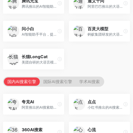
腾讯元宝
通义千问
腾讯推出的AI智能助手，整合微信生态和腾讯云服务。面向普通用户和企业客户，支持文档解析、图像理解、联网搜索等功能，与腾讯产品无缝衔接，办公协作便捷。
阿里巴巴推出的大语言模型平台，提供对话问答、文档处理、图像理解、代码编写等全方位AI服务。面向企业用户和个人开发者，集成阿里云生态，支持多模态交互，企业级安全保障。
问小白
百灵大模型
AI智能助手平台，提供知识问答、文本创作、文档处理等服务。面向普通用户和职场人士，操作简便，响应速度快，支持多场景应用。
蚂蚁集团研发的大语言模型平台，专注于金融科技和企业服务。面向金融机构和企业客户，提供智能客服、风险分析、文档处理等服务，金融场景理解深入。
长猫LongCat
美团自研的大语言模型对话平台，专注于本地生活服务场景。面向美团生态用户，提供智能推荐、服务问答等功能，本地生活知识覆盖全面。
国内AI搜索引擎
国际AI搜索引擎
学术AI搜索
夸克AI
点点
阿里推出的AI搜索助手，整合搜索与AI功能。面向年轻用户，提供智能搜索、文档处理、学习辅助等服务，与夸克生态深度整合。
小红书推出的AI搜索应用，专注于生活方式内容搜索。面向小红书用户，提供生活攻略、消费决策、内容推荐等服务，生活方式内容丰富。
360AI搜索
心流