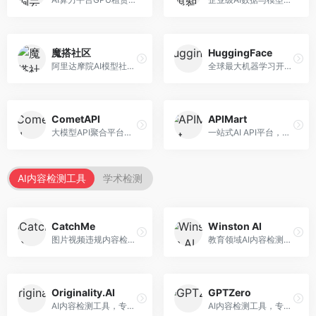
魔搭社区
HuggingFace
阿里达摩院AI模型社区，专注于中文AI生态。面向中文开发者，提供开源模型、数据集、开发工具等资源，中文模型丰富。
全球最大机器学习开源社区，整合模型库与开发工具。面向AI研究者和开发者，提供开源模型、数据集、开发工具等资源，开源生态最完善。
CometAPI
APIMart
大模型API聚合平台，整合多种AI模型服务。面向开发者，提供统一接口、模型切换、监控分析等服务，API管理便捷。
一站式AI API平台，整合多种AI服务。面向开发者，提供模型API、图像处理、语音识别等服务，API种类丰富。
AI内容检测工具
学术检测
CatchMe
Winston AI
图片视频违规内容检测平台，专注于视觉内容安全。面向内容平台，提供图片审核、视频审核、直播监控等服务，视觉检测专业。
教育领域AI内容检测平台，专注于学术诚信。面向教育机构，提供AI内容检测、抄袭检测、报告生成等服务，教育适配性强。
Originality.AI
GPTZero
AI内容检测工具，专注于内容原创性验证。面向内容创作者和出版商，提供AI检测、抄袭检测、批量分析等服务，检测精度高。
AI内容检测工具，专注于AI生成文本识别。面向教育工作者和出版商，提供文本检测、批量分析、API接口等服务，检测准确率高。