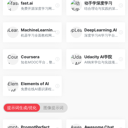
fast.ai
动手学深度学习
免费开源深度学习网站，专注于实用AI教学。面向开发者，提供免费深度学习课程、实战项目、代码库等资源，学习门槛低。
结合理论与实践的深度学习教材，专注于代码驱动学习。面向学生和开发者，提供深度学习理论、代码实现、练习题等资源，学习体验好。
MachineLearningMastery
DeepLearning.AI
机器学习全面教程网站，专注于实用技能教学。面向开发者，提供机器学习算法、Python实现、项目实战等教程，实用性强。
深度学习AI学习平台，由吴恩达创立。面向AI学习者，提供深度学习专项课程、AI新闻、技术社区等资源，课程质量权威。
Coursera
Udacity AI学院
知名MOOC平台，整合全球顶尖大学课程资源。面向学习者，提供AI、机器学习、深度学习等课程，证书认可度高，课程质量专业。
AI纳米学位与实战项目平台，专注于职业导向学习。面向AI从业者，提供机器学习、深度学习、计算机视觉等纳米学位，项目实战性强。
Elements of AI
免费在线AI通识课程，专注于AI基础知识普及。面向普通大众，提供AI概念、原理、应用等入门知识，语言通俗易懂。
提示词生成/优化
图像提示词
PromptPerfect
Awesome ChatGPT Prompts