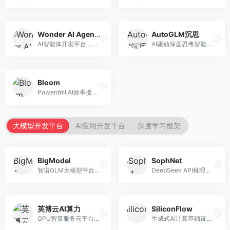
Wonder AI Agents
AutoGLM沉思
AI智能体开发平台，专注于低代码智能体创建。面向开发者，提供可视化开发、模板库、部署服务等功能，开发门槛低。
AI驱动深度思考智能体，专注于复杂推理任务。面向高级用户，提供深度分析、逻辑推理、决策支持等服务，推理能力强。
Bloom
Powerdrill AI效率提升平台，专注于企业智能化。面向企业用户，提供智能体创建、流程自动化、数据分析等服务，企业效率提升显著。
大模型开发平台
AI应用开发平台
深度学习框架
BigModel
SophNet
智谱GLM大模型平台，提供API调用与模型服务。面向开发者和企业用户，提供GLM系列模型API、微调服务、应用开发工具等，开源生态完善。
DeepSeek API推理平台，专注于DeepSeek模型服务。面向开发者，提供DeepSeek模型API、高性能推理、低成本服务，推理效率高。
英博云AI算力
SiliconFlow
GPU智算服务云平台，专注于AI算力租赁。面向AI研究者和企业，提供GPU租赁、模型训练、推理服务等，算力资源丰富。
生成式AI计算基础设施平台，专注于模型推理服务。面向开发者和企业，提供多模型API、高性能推理、成本优化等服务，推理性价比高。