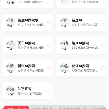
360推出的AI搜索引擎，专注于安全智能搜索。面向普通用户，提供智能问答、网页搜索、内容整理等服务，安全防护能力强。
阿里推出的AI搜索助手，专注于智能信息获取。面向普通用户，提供智能搜索、内容整理、知识问答等服务，与阿里生态深度整合。
百度AI探索版
链企AI
百度推出的深度AI搜索引擎，整合百度知识图谱。面向中文用户，提供智能问答、知识探索、内容生成等服务，知识覆盖面广。
AI商业搜索和标书写作工具，专注于企业服务场景。面向企业用户，提供商业信息搜索、标书生成、企业分析等服务，商业信息专业。
天工AI搜索
纳米AI搜索
昆仑万维推出的AI搜索引擎，整合大模型与搜索能力。面向普通用户，提供智能问答、深度搜索、内容整理等服务，中文搜索体验好。
360推出的新一代超级AI搜索，深度整合360搜索资源。面向普通用户，提供智能问答、多模态搜索、内容生成等服务，安全可靠。
博查AI搜索
秘塔AI搜索
支持多模型的AI搜索引擎，整合多种大模型能力。面向AI爱好者，提供多模型搜索、答案对比、深度分析等服务，模型选择灵活。
AI驱动的搜索引擎，专注于无广告直达结果。面向研究者和信息获取需求者，提供深度搜索、来源标注、答案整理等服务，搜索结果干净准确，信息可信度高。
知乎直答
知乎推出的AI搜索引擎，专注于知识问答场景。面向知识获取者，提供知乎内容搜索、智能问答、知识整理等服务，专业知识丰富。