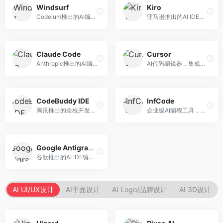
Windsurf
Kiro
Codeium推出的AI编程工具，专注于代码智能辅助。面向开发者，提供代码补全、代码生成、代码解释等服务，多语言支持完善。
亚马逊推出的AI IDE，深度整合AWS云服务。面向AWS开发者，提供代码生成、云服务集成、部署自动化等服务，与AWS生态无缝衔接。
Claude Code
Cursor
Anthropic推出的AI编程工具，基于Claude模型。面向开发者，提供代码生成、代码审查、调试辅助等服务，代码质量高，推理能力强。
AI代码编辑器，集成GPT-4模型，专注于智能编程辅助。面向开发者，提供代码生成、代码解释、错误修复等服务，编程体验流畅，开发效率高。
CodeBuddy IDE
InfCode
腾讯推出的全栈开发AI IDE，整合腾讯云服务。面向开发者，提供代码生成、调试辅助、部署服务等功能，与腾讯云生态深度整合。
企业级AI编程工具，专注于团队协作开发。面向企业开发团队，提供代码生成、代码审查、团队协作等服务，企业级功能完善。
Google Antigravity
谷歌推出的AI IDE编程智能体，整合Google Cloud服务。面向谷歌生态开发者，提供智能编程辅助、云服务集成等功能。
AI UI/UX设计
AI平面设计
AI Logo/品牌设计
AI 3D设计