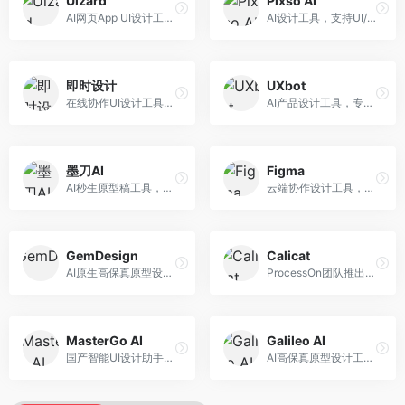
Uizard
Pixso AI
AI网页App UI设计工具，专注于快速界面生成。面向产品经理和设计师，提供线框图转UI、界面生成、设计优化等服务，设计速度快。
AI设计工具，支持UI/UX设计全流程。面向设计师和产品团队，提供界面生成、设计优化、协作评审等服务，国产替代方案，团队协作便捷。
即时设计
UXbot
在线协作UI设计工具，整合AI设计功能。面向设计师和产品团队，提供界面设计、原型制作、设计资源库等服务，国产协作设计平台。
AI产品设计工具，专注于用户体验优化。面向UX设计师，提供用户研究、设计建议、可用性测试等服务，UX设计支持完善。
墨刀AI
Figma
AI秒生原型稿工具，专注于快速原型设计。面向产品经理和设计师，提供原型生成、交互设计、团队协作等服务，原型制作效率高。
云端协作设计工具，整合AI设计辅助功能。面向UI/UX设计师和产品团队，提供界面设计、原型制作、团队协作等服务，协作功能强大，是UI设计领域的标杆产品。
GemDesign
Calicat
AI原生高保真原型设计工具，专注于智能设计生成。面向设计师，提供界面生成、设计优化、原型制作等服务，设计自动化程度高。
ProcessOn团队推出的产设研协作平台，整合设计与协作功能。面向产品团队，提供设计协作、文档管理、团队沟通等服务，产研协作便捷。
MasterGo AI
Galileo AI
国产智能UI设计助手，专注于界面设计自动化。面向UI设计师，提供界面生成、组件设计、设计系统构建等服务，中文用户适配性好。
AI高保真原型设计工具，专注于UI界面生成。面向设计师和产品团队，提供界面生成、交互设计、设计优化等服务，界面质量高。