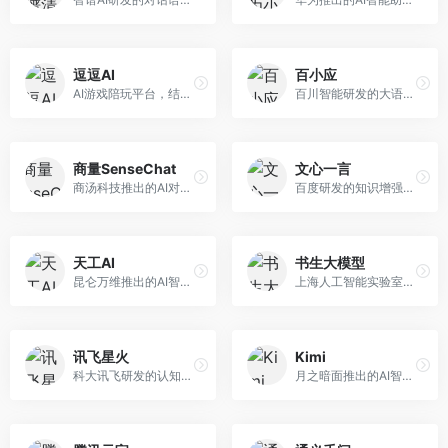
逗逗AI
百小应
AI游戏陪玩平台，结合游戏理解和自然语言交互技术。面向游戏玩家，提供游戏攻略、陪玩互动、社交聊天等服务，游戏知识丰富，互动体验有趣。
百川智能研发的大语言模型助手，专注于中文理解和生成。面向中文用户，提供知识问答、文本创作、代码辅助等服务，模型参数规模大，中文表达流畅自然。
商量SenseChat
文心一言
商汤科技推出的AI对话平台，结合计算机视觉和自然语言处理技术。面向企业用户和开发者，支持多模态交互，视觉理解能力强，适合智能客服和内容创作场景。
百度研发的知识增强大语言模型，深度融合百度知识图谱和搜索能力。面向中文用户，提供知识问答、文本创作、逻辑推理等服务，中文语境理解准确，知识覆盖面广。
天工AI
书生大模型
昆仑万维推出的AI智能助手，集成搜索、对话、创作等多种能力。面向普通用户和内容创作者，支持联网搜索、文本生成、图像理解等功能，响应速度快，免费使用。
上海人工智能实验室研发的开源大模型系列，支持多尺度和多模态。面向研究机构和开发者，开源生态完善，学术研究背景深厚，适合科研和定制开发。
讯飞星火
Kimi
科大讯飞研发的认知智能大模型，深度融合语音识别和自然语言处理技术。面向企业用户和教育领域，提供语音交互、文档处理、代码生成等服务，中文语音识别准确率高。
月之暗面推出的AI智能助手，核心优势在于超长文本处理能力，支持20万字以上文档分析。面向学术研究者、职场人士和内容创作者，提供文档解读、PPT生成、联网搜索等综合服务。