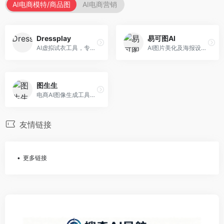
AI电商模特/商品图
AI电商营销
Dressplay
易可图AI
AI虚拟试衣工具，专注于服装电商体验。面向服装电商，提供虚拟试穿、尺码推荐、穿搭建议等服务，试衣体验真实。
AI图片美化及海报设计平台，专注于电商视觉设计。面向电商卖家，提供图片美化、海报设计、营销素材等服务，设计效率高。
图生生
电商AI图像生成工具，专注于商品图创作。面向电商卖家，提供商品图生成、背景替换、批量处理等服务，商品图质量高。
友情链接
更多链接