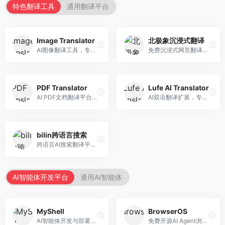
特色翻译工具
通用翻译平台
Image Translator
北极象沉浸式翻译
AI图像翻译工具，专注于图片文字翻译。面向设计师和电商从业者，提供图片文字识别、翻译、替换等服务，图像翻译效果好。
免费沉浸式网页翻译工具，专注于阅读体验。面向普通用户，提供网页双语翻译、文档翻译等服务，免费使用，翻译质量高。
PDF Translator
Lufe AI Translator
AI PDF文档翻译平台，专注于文档本地化。面向商务人士，提供PDF翻译、格式保留、批量处理等服务，文档翻译专业。
AI双语翻译扩展，专注于浏览器翻译场景。面向外语内容阅读者，提供网页双语翻译、划词翻译等服务，浏览器集成便捷。
bilin跨语言搜索
跨语言AI搜索翻译平台，专注于信息获取。面向研究者和内容创作者，提供跨语言搜索、内容翻译、信息整合等服务，跨语言检索能力强。
AI智能体开发平台
通用AI智能体
MyShell
BrowserOS
AI智能体开发与部署平台，专注于语音交互智能体。面向开发者，提供语音智能体创建、部署服务、社区分享等功能，语音交互能力强。
免费开源AI Agent浏览器，专注于浏览器自动化。面向开发者，提供浏览器控制、任务自动化、API接口等服务，开源免费。