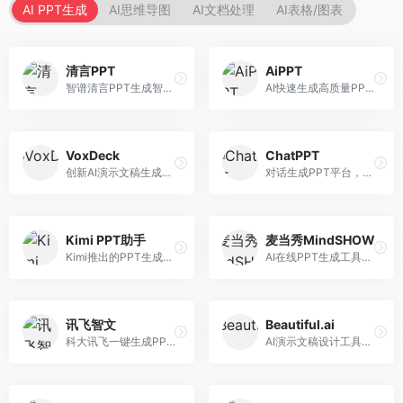
AI PPT生成
AI思维导图
AI文档处理
AI表格/图表
清言PPT
AiPPT
智谱清言PPT生成智能体，基于GLM大模型。面向智谱用户，支持对话生成PPT、内容优化等服务，与智谱生态深度整合。
AI快速生成高质量PPT平台，支持主题定制。面向职场人士和学生，提供一键生成、模板选择、内容优化等服务，PPT制作速度快，设计质量高。
VoxDeck
ChatPPT
创新AI演示文稿生成工具，支持语音交互创作。面向职场人士，支持语音输入、PPT生成、内容优化等功能，语音创作体验便捷。
对话生成PPT平台，支持自然语言交互创作。面向职场人士和教育工作者，通过对话方式完成PPT制作，交互体验友好，创作过程直观。
Kimi PPT助手
麦当秀MindSHOW
Kimi推出的PPT生成智能体，整合长文本处理能力。面向职场人士和学生，支持文档解析、PPT生成、内容优化等服务，与Kimi生态深度整合。
AI在线PPT生成工具，支持思维导图转PPT。面向职场人士，提供思维导图导入、PPT生成、模板选择等服务，思维导图转PPT效率高。
讯飞智文
Beautiful.ai
科大讯飞一键生成PPT和Word工具，整合语音技术。面向职场人士，支持语音输入、文档生成、格式调整等功能，办公效率显著提升。
AI演示文稿设计工具，专注于自动化设计排版。面向职场人士，提供智能排版、模板选择、设计优化等服务，设计美观度高。