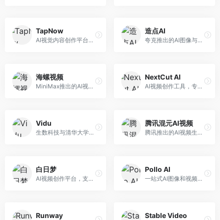
TapNow
造点AI
AI视觉内容创作平台，整合图像与视频生成能力。面向内容创作者，提供文生图、文生视频、智能编辑等服务，创作工具丰富，一站式体验便捷。
夸克推出的AI图像与视频创作平台。面向普通用户和内容创作者，提供文生图、文生视频等功能，操作简便，与夸克生态深度整合。
海螺视频
NextCut AI
MiniMax推出的AI视频生成工具，支持高质量视频创作。面向内容创作者，提供文生视频、视频编辑等功能，生成速度快，视频效果自然流畅。
AI视频创作工具，专注于智能剪辑和视频生成。面向视频创作者，提供智能剪辑、视频生成、特效添加等功能，剪辑效率高，适合快节奏内容生产。
Vidu
腾讯混元AI视频
生数科技与清华大学联合研发的AI视频生成大模型。面向视频创作者和内容生产者，支持文生视频、图生视频，视频质量高，物理运动理解准确，国产视频生成领先工具。
腾讯推出的AI视频生成工具，基于混元大模型。面向腾讯生态用户和内容创作者，支持文生视频、视频编辑等功能，与腾讯产品生态深度整合。
白日梦
Pollo AI
AI视频创作平台，支持生成长达50分钟的长视频内容。面向长视频创作者和内容生产者，支持故事视频生成、视频编辑等功能，适合叙事性内容创作。
一站式AI图像和视频创作平台，整合多种生成工具。面向内容创作者，提供文生图、文生视频、视频编辑等服务，创作工具全面，一站式体验便捷。
Runway
Stable Video