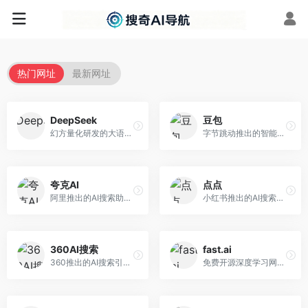
热门网址
最新网址
DeepSeek
豆包
幻方量化研发的大语言模型平台，专注于深度推理和代码生成能力。面向开发者、研究人员和技术爱好者，提供强大的逻辑推理和数学计算功能，开源生态完善，API接口友好。
字节跳动推出的智能对话助手平台，提供文本创作、知识问答、英语学习等多种AI服务。面向普通用户和内容创作者，支持多轮对话和文件解析，免费使用，响应速度快，中文理解能力强。
夸克AI
点点
阿里推出的AI搜索助手，整合搜索与AI功能。面向年轻用户，提供智能搜索、文档处理、学习辅助等服务，与夸克生态深度整合。
小红书推出的AI搜索应用，专注于生活方式内容搜索。面向小红书用户，提供生活攻略、消费决策、内容推荐等服务，生活方式内容丰富。
360AI搜索
fast.ai
360推出的AI搜索引擎，专注于安全智能搜索。面向普通用户，提供智能问答、网页搜索、内容整理等服务，安全防护能力强。
免费开源深度学习网站，专注于实用AI教学。面向开发者，提供免费深度学习课程、实战项目、代码库等资源，学习门槛低。