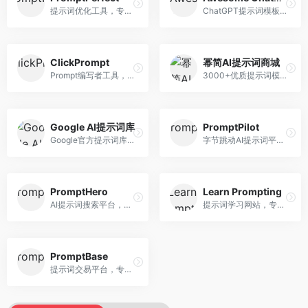
提示词优化工具，专注于提示词质量提升。面向AI用户，提供提示词优化、效果测试、版本对比等服务，提示词优化专业。
ChatGPT提示词模板库，专注于实用提示词收集。面向ChatGPT用户，提供提示词模板、使用场景、效果展示等资源，模板实用性强。
ClickPrompt
幂简AI提示词商城
Prompt编写者工具，专注于提示词创作辅助。面向提示词创作者，提供提示词编辑、测试、分享等服务，创作工具完善。
3000+优质提示词模板平台，专注于中文提示词。面向中文AI用户，提供提示词模板、分类检索、一键使用等服务，中文提示词丰富。
Google AI提示词库
PromptPilot
Google官方提示词库，专注于Gemini模型优化。面向开发者，提供官方提示词指南、最佳实践、示例代码等资源，权威性强。
字节跳动AI提示词平台，专注于提示词优化与管理。面向AI用户，提供提示词优化、效果测试、团队协作等服务，企业级功能完善。
PromptHero
Learn Prompting
AI提示词搜索平台，整合多种AI工具提示词资源。面向AI创作者，提供提示词搜索、模板库、社区分享等服务，提示词资源丰富。
提示词学习网站，专注于提示词工程教育。面向AI学习者，提供提示词教程、最佳实践、案例研究等资源，教学内容系统。
PromptBase
提示词交易平台，专注于高质量提示词买卖。面向AI创作者，提供提示词交易、模板购买、创作者收益等服务，提示词质量高。