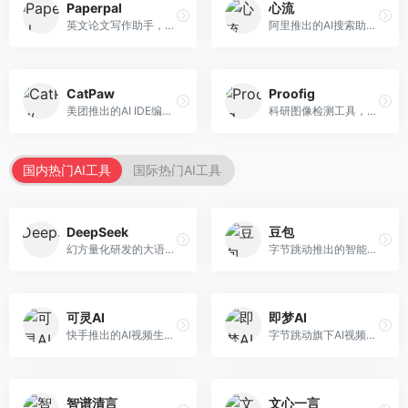
Paperpal
心流
英文论文写作助手，专注于学术英语润色。面向需要发表国际期刊的研究者，提供语法检查、学术表达优化、格式规范等服务，英语表达地道专业。
阿里推出的AI搜索助手，专注于智能信息获取。面向普通用户，提供智能搜索、内容整理、知识问答等服务，与阿里生态深度整合。
CatPaw
Proofig
美团推出的AI IDE编程工具，专注于本地开发生态。面向开发者，提供智能代码补全、代码生成、项目管理等服务，本地开发体验好。
科研图像检测工具，专注于学术图像完整性验证。面向科研人员，提供图像检测、重复分析、报告生成等服务，学术检测专业。
国内热门AI工具
国际热门AI工具
DeepSeek
豆包
幻方量化研发的大语言模型平台，专注于深度推理和代码生成能力。面向开发者、研究人员和技术爱好者，提供强大的逻辑推理和数学计算功能，开源生态完善，API接口友好。
字节跳动推出的智能对话助手平台，提供文本创作、知识问答、英语学习等多种AI服务。面向普通用户和内容创作者，支持多轮对话和文件解析，免费使用，响应速度快，中文理解能力强。
可灵AI
即梦AI
快手推出的AI视频生成平台，支持文生视频和图生视频，可生成长达2分钟的高质量视频内容。面向短视频创作者和营销人员，操作简便，生成效果逼真，适合商业推广和创意表达。
字节跳动旗下AI视频创作平台，支持多模态内容生成。面向内容创作者和营销人员，提供文生视频、图生视频、智能剪辑等功能，中文理解能力强，创作效率高。
智谱清言
文心一言