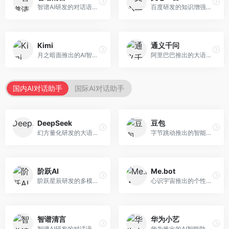
智谱AI研发的对话语言模型，支持中英双语交互。面向中文用户和开发者，提供知识问答、代码编写、文档解读等服务，开源生态完善，学术研究背景深厚。
百度研发的知识增强大语言模型，深度融合百度知识图谱和搜索能力。面向中文用户，提供知识问答、文本创作、逻辑推理等服务，中文语境理解准确，知识覆盖面广。
Kimi
通义千问
月之暗面推出的AI智能助手，核心优势在于超长文本处理能力，支持20万字以上文档分析。面向学术研究者、职场人士和内容创作者，提供文档解读、PPT生成、联网搜索等综合服务。
阿里巴巴推出的大语言模型平台，提供对话问答、文档处理、图像理解、代码编写等全方位AI服务。面向企业用户和个人开发者，集成阿里云生态，支持多模态交互，企业级安全保障。
国内AI对话助手
国际AI对话助手
DeepSeek
豆包
幻方量化研发的大语言模型平台，专注于深度推理和代码生成能力。面向开发者、研究人员和技术爱好者，提供强大的逻辑推理和数学计算功能，开源生态完善，API接口友好。
字节跳动推出的智能对话助手平台，提供文本创作、知识问答、英语学习等多种AI服务。面向普通用户和内容创作者，支持多轮对话和文件解析，免费使用，响应速度快，中文理解能力强。
阶跃AI
Me.bot
阶跃星辰研发的多模态大模型平台，支持文本、图像、视频的综合理解与生成。面向创作者和企业客户，提供内容创作、智能分析等服务，多模态能力突出。
心识宇宙推出的个性化AI伴侣，专注于情感交互和个人助理服务。面向个人用户，支持日程管理、情感陪伴、知识问答等功能，交互体验人性化。
智谱清言
华为小艺
智谱AI研发的对话语言模型，支持中英双语交互。面向中文用户和开发者，提供知识问答、代码编写、文档解读等服务，开源生态完善，学术研究背景深厚。
华为推出的AI智能助手网页端，深度整合鸿蒙生态和华为云服务。面向华为设备用户，支持语音交互、智能问答、设备控制等功能，与华为硬件生态无缝衔接。