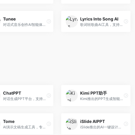
Tunee
Lyrics Into Song AI
对话式音乐创作AI智能体，支持自然语言交互创作。面向音乐爱好者，通过对话方式完成音乐创作，交互体验友好，创作过程直观。
歌词转歌曲AI工具，支持将歌词转化为完整歌曲。面向歌词创作者和音乐爱好者，提供歌词谱曲、编曲制作等服务，歌词音乐化效率高。
ChatPPT
Kimi PPT助手
对话生成PPT平台，支持自然语言交互创作。面向职场人士和教育工作者，通过对话方式完成PPT制作，交互体验友好，创作过程直观。
Kimi推出的PPT生成智能体，整合长文本处理能力。面向职场人士和学生，支持文档解析、PPT生成、内容优化等服务，与Kimi生态深度整合。
Tome
iSlide AIPPT
AI演示文稿生成工具，专注于故事化演示创作。面向创业者和营销人员，提供故事叙述、视觉设计、内容生成等服务，演示文稿叙事性强。
iSlide推出的AI一键设计精美PPT工具。面向PPT设计用户，提供模板库、内容生成、设计优化等服务，与iSlide插件深度整合。