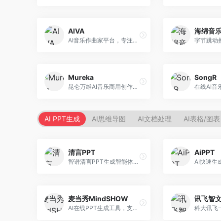
AIVA
海绵音
AI音乐作曲家平台，专注于古典和影视配乐创作。面向影视制作人和游戏开发者，提供原创音乐生成、配乐定制等服务，音乐风格专业，适合影视游戏配乐。
Mureka
SongR
昆仑万维AI音乐商用创作平台，专注于商业音乐授权。面向企业和商业用户，提供版权音乐生成、商用授权等服务，音乐版权清晰，商业应用安全。
AI PPT生成
AI思维导图
AI文档处理
AI表格/图表
清言PPT
AiPPT
智谱清言PPT生成智能体，基于GLM大模型。面向智谱用户，支持对话生成PPT、内容优化等服务，与智谱生态深度整合。
麦当秀MindSHOW
讯飞智
AI在线PPT生成工具，支持思维导图转PPT。面向职场人士，提供思维导图导入、PPT生成、模板选择等服务，思维导图转PPT效率高。