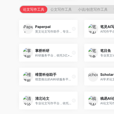
论文写作工具
公文写作工具
小说/创意写作工具
Paperpal
笔灵AI
英文论文写作助手，专注于学术英语润色。面向需要发表国际期刊的研究者，提供语法检查、学术表达优化、格式规范等服务，英语表达地道专业。
掌桥科研
笔目鱼
科研服务平台，依托3亿+真实文献数据库。面向学术研究者和学生，提供文献检索、论文写作、科研数据分析等服务，文献资源丰富，学术支持专业。
维普科创助手
Schola
维普推出的AI科研服务平台，整合学术资源与智能写作。面向科研人员和高校师生，提供文献检索、论文写作、查重检测等一站式服务，学术资源权威可靠。
清北论文
稿易AI
专业论文写作平台，依托高校学术资源。面向本科生和研究生，提供论文指导、写作辅助、查重检测等服务，学术规范性强，适合追求高质量论文的用户。