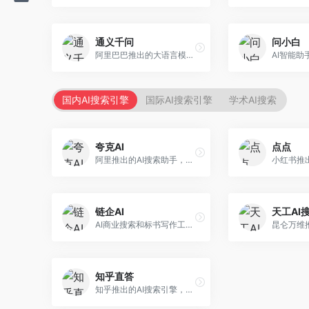
通义千问
问小白
阿里巴巴推出的大语言模型平台，提供对话问答、文档处理、图像理解、代码编写等全方位AI服务。面向企业用户和个人开发者，集成阿里云生态，支持多模态交互，企业级安全保障。
国内AI搜索引擎
国际AI搜索引擎
学术AI搜索
夸克AI
点点
阿里推出的AI搜索助手，整合搜索与AI功能。面向年轻用户，提供智能搜索、文档处理、学习辅助等服务，与夸克生态深度整合。
链企AI
天工AI
AI商业搜索和标书写作工具，专注于企业服务场景。面向企业用户，提供商业信息搜索、标书生成、企业分析等服务，商业信息专业。
知乎直答
知乎推出的AI搜索引擎，专注于知识问答场景。面向知识获取者，提供知乎内容搜索、智能问答、知识整理等服务，专业知识丰富。