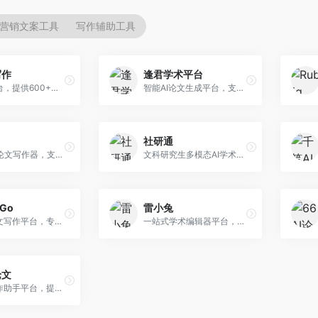
营销文案工具
写作辅助工具
写作
逢君学术平台
AI写作平台，提供600+写作模板。面向学生、职场人士和内容创作者，支持论文、公文、营销文案等多种文体，模板丰富，一键生成，写作效率大幅提升。
智能AI论文生成平台，支持查重检测。面向高校学生和研究人员，提供论文选题、内容生成、查重修改等一站式服务，学术写作流程完整。
社研通
专业英文论文写作器，支持学术论文全流程。面向留学生和国际期刊投稿者，提供英文论文撰写、润色、格式调整等服务，学术英语表达规范。
文科研究生多模态AI学术写作平台。面向文科研究生和社科研究者，提供文献综述、理论分析、定性研究辅助等服务，文科研究方法论支持完善。
rGo
雷小兔
AI学术论文写作平台，专注于理工科领域的逻辑构建。面向理工科研究生和科研工作者，提供公式编辑、数据分析、论文结构优化等服务，理工科写作逻辑严谨。
一站式学术编辑器平台，覆盖论文写作全流程。面向高校学生和科研人员，提供选题分析、文献检索、论文生成、查重降重等服务，操作流程清晰，学术写作效率显著提升。
论文
AI论文写作助手平台，提供智能化学术写作支持。面向高校学生，支持多种论文类型生成，提供参考文献管理和格式规范服务，操作流程简单。