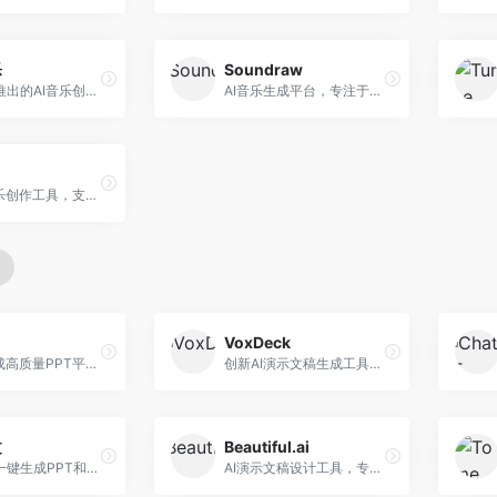
乐
Soundraw
字节跳动推出的AI音乐创作平台，支持多风格音乐生成。面向内容创作者和音乐爱好者，提供歌词创作、旋律生成、编曲制作等服务，创作效率高，适合短视频配乐。
AI音乐生成平台，专注于免版税音乐创作。面向视频创作者和内容制作者，提供背景音乐生成、音乐定制等服务，音乐版权清晰，适合视频配乐场景。
在线AI音乐创作工具，支持歌词与旋律一体化生成。面向内容创作者和音乐爱好者，提供歌词创作、旋律生成、音乐制作等服务，操作简便，创作速度快。
VoxDeck
AI快速生成高质量PPT平台，支持主题定制。面向职场人士和学生，提供一键生成、模板选择、内容优化等服务，PPT制作速度快，设计质量高。
创新AI演示文稿生成工具，支持语音交互创作。面向职场人士，支持语音输入、PPT生成、内容优化等功能，语音创作体验便捷。
文
Beautiful.ai
科大讯飞一键生成PPT和Word工具，整合语音技术。面向职场人士，支持语音输入、文档生成、格式调整等功能，办公效率显著提升。
AI演示文稿设计工具，专注于自动化设计排版。面向职场人士，提供智能排版、模板选择、设计优化等服务，设计美观度高。