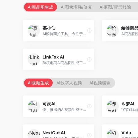
AI商品图生成
AI图像增强/修复
AI抠图/背景移除
摹小仙
绘蛙商
AI模特商拍工具，专注于服装电商。面向服装电商卖家，提供虚拟模特试穿、商品展示图生成等服务，模特形象多样，拍摄成本低。
LinkFox AI
跨境电商AI商品图生成工具。面向跨境电商卖家，支持多语言商品图生成、模特替换、场景优化等服务，适配海外电商平台需求。
AI视频生成
AI数字人视频
AI视频编辑
可灵AI
即梦AI
快手推出的AI视频生成平台，支持文生视频和图生视频，可生成长达2分钟的高质量视频内容。面向短视频创作者和营销人员，操作简便，生成效果逼真，适合商业推广和创意表达。
NextCut AI
Vidu