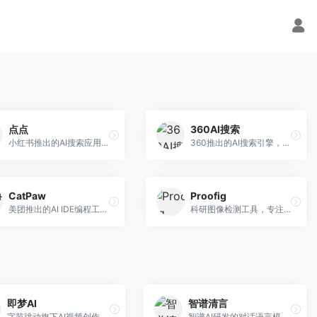
点点
360AI搜索
小红书推出的AI搜索应用，专注于生活方式内容搜索。面向小红书用户，提供生活攻略、消费决策、内容推荐等服务，生活方式内容丰富。
360推出的AI搜索引擎，专注于安全智能搜索。面向普通用户，提供智能问答、网页搜索、内容整理等服务，安全防护能力强。
CatPaw
Proofig
美团推出的AI IDE编程工具，专注于本地开发生态。面向开发者，提供智能代码补全、代码生成、项目管理等服务，本地开发体验好。
科研图像检测工具，专注于学术图像完整性验证。面向科研人员，提供图像检测、重复分析、报告生成等服务，学术检测专业。
即梦AI
智谱清言
字节跳动旗下AI视频创作平台，支持多模态内容生成。面向内容创作者和营销人员，提供文生视频、图生视频、智能剪辑等功能，中文理解能力强，创作效率高。
智谱AI研发的对话语言模型，支持中英双语交互。面向中文用户和开发者，提供知识问答、代码编写、文档解读等服务，开源生态完善，学术研究背景深厚。