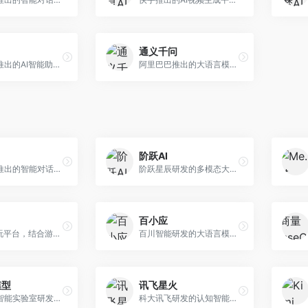
通义千问
月之暗面推出的AI智能助手，核心优势在于超长文本处理能力，支持20万字以上文档分析。面向学术研究者、职场人士和内容创作者，提供文档解读、PPT生成、联网搜索等综合服务。
阿里巴巴推出的大语言模型平台，提供对话问答、文档处理、图像理解、代码编写等全方位AI服务。面向企业用户和个人开发者，集成阿里云生态，支持多模态交互，企业级安全保障。
阶跃AI
字节跳动推出的智能对话助手平台，提供文本创作、知识问答、英语学习等多种AI服务。面向普通用户和内容创作者，支持多轮对话和文件解析，免费使用，响应速度快，中文理解能力强。
阶跃星辰研发的多模态大模型平台，支持文本、图像、视频的综合理解与生成。面向创作者和企业客户，提供内容创作、智能分析等服务，多模态能力突出。
百小应
AI游戏陪玩平台，结合游戏理解和自然语言交互技术。面向游戏玩家，提供游戏攻略、陪玩互动、社交聊天等服务，游戏知识丰富，互动体验有趣。
百川智能研发的大语言模型助手，专注于中文理解和生成。面向中文用户，提供知识问答、文本创作、代码辅助等服务，模型参数规模大，中文表达流畅自然。
模型
讯飞星火
上海人工智能实验室研发的开源大模型系列，支持多尺度和多模态。面向研究机构和开发者，开源生态完善，学术研究背景深厚，适合科研和定制开发。
科大讯飞研发的认知智能大模型，深度融合语音识别和自然语言处理技术。面向企业用户和教育领域，提供语音交互、文档处理、代码生成等服务，中文语音识别准确率高。