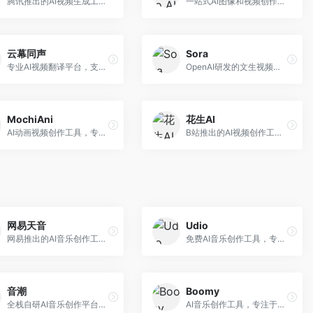
腾讯推出的AI视频生成工具，基于混元大模型。面向腾讯生态用户和内容创作者，支持文生视频、视频编辑等功能，与腾讯产品生态深度整合。
一站式AI图像和视频创作平台，整合多种生成工具。面向内容创作者，提供文生图、文生视频、视频编辑等服务，创作工具全面，一站式体验便捷。
云幕同声
Sora
专业AI视频翻译平台，支持视频多语言配音和字幕生成。面向跨境电商和内容出海从业者，提供视频翻译、配音、字幕生成等服务，多语言支持完善。
OpenAI研发的文生视频大模型，可根据文字描述生成长达60秒的高清视频。面向影视创作者、广告从业者和内容生产者，视频连贯性强，物理世界理解准确，代表了AI视频生成的最高水平。
MochiAni
花生AI
AI动画视频创作工具，专注于动画内容生成。面向动画创作者和二次元内容生产者，支持动画风格视频生成，动画效果流畅，适合动漫内容创作。
B站推出的AI视频创作工具，专注于短视频内容生成。面向B站创作者，支持视频生成、视频编辑等功能，与B站平台深度整合，创作效率高。
网易天音
Udio
网易推出的AI音乐创作工具，支持作词、作曲与编曲。面向音乐爱好者和独立音乐人，提供歌词生成、旋律创作、编曲制作等服务，与网易云音乐生态深度整合。
免费AI音乐创作工具，专注于高质量音乐生成。面向音乐创作者和内容制作者，支持多种音乐风格生成，音质专业，创作自由度高，适合专业音乐制作场景。
音潮
Boomy
全栈自研AI音乐创作平台，支持从创作到发布的完整流程。面向独立音乐人和音乐工作室，提供作词作曲、编曲混音、音乐发布等服务，创作工具专业。
AI音乐创作工具，专注于快速音乐生成与发布。面向音乐爱好者和业余创作者，支持一键生成原创音乐，可直接发布到音乐平台，创作门槛低。