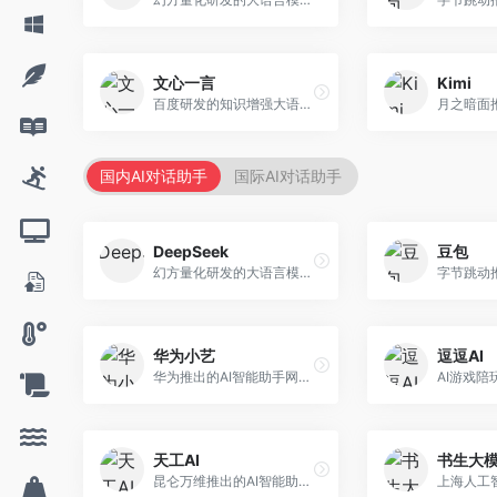
文心一言
Kimi
百度研发的知识增强大语言模型，深度融合百度知识图谱和搜索能力。面向中文用户，提供知识问答、文本创作、逻辑推理等服务，中文语境理解准确，知识覆盖面广。
国内AI对话助手
国际AI对话助手
DeepSeek
豆包
幻方量化研发的大语言模型平台，专注于深度推理和代码生成能力。面向开发者、研究人员和技术爱好者，提供强大的逻辑推理和数学计算功能，开源生态完善，API接口友好。
华为小艺
逗逗AI
华为推出的AI智能助手网页端，深度整合鸿蒙生态和华为云服务。面向华为设备用户，支持语音交互、智能问答、设备控制等功能，与华为硬件生态无缝衔接。
天工AI
书生大
昆仑万维推出的AI智能助手，集成搜索、对话、创作等多种能力。面向普通用户和内容创作者，支持联网搜索、文本生成、图像理解等功能，响应速度快，免费使用。