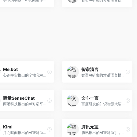
Me.bot
智谱清言
心识宇宙推出的个性化AI伴侣，专注于情感交互和个人助理服务。面向个人用户，支持日程管理、情感陪伴、知识问答等功能，交互体验人性化。
智谱AI研发的对话语言模型，支持中英双语交互。面向中文用户和开发者，提供知识问答、代码编写、文档解读等服务，开源生态完善，学术研究背景深厚。
商量SenseChat
文心一言
商汤科技推出的AI对话平台，结合计算机视觉和自然语言处理技术。面向企业用户和开发者，支持多模态交互，视觉理解能力强，适合智能客服和内容创作场景。
百度研发的知识增强大语言模型，深度融合百度知识图谱和搜索能力。面向中文用户，提供知识问答、文本创作、逻辑推理等服务，中文语境理解准确，知识覆盖面广。
Kimi
腾讯元宝
月之暗面推出的AI智能助手，核心优势在于超长文本处理能力，支持20万字以上文档分析。面向学术研究者、职场人士和内容创作者，提供文档解读、PPT生成、联网搜索等综合服务。
腾讯推出的AI智能助手，整合微信生态和腾讯云服务。面向普通用户和企业客户，支持文档解析、图像理解、联网搜索等功能，与腾讯产品无缝衔接，办公协作便捷。