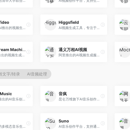
生数科技与清华大学联合研发的AI视频生成大模型。面向视频创作者和内容生产者，支持文生视频、图生视频，视频质量高，物理运动理解准确，国产视频生成领先工具。
AI视频创作平台，支持生成长达50分钟的长视频内容。面向长视频创作者和内容生产者，支持故事视频生成、视频编辑等功能，适合叙事性内容创作。
Video
Higgsfield
Stability AI推出的视频生成模型，开源可部署。面向开发者和专业创作者，支持视频生成、视频编辑等功能，开源生态完善，定制化程度高。
AI视频生成工具，专注于高质量视频内容创作。面向视频创作者和营销人员，支持文生视频、视频编辑等功能，视频效果逼真，适合商业应用。
Luma Dream Machine
通义万相AI视频
Luma AI推出的视频生成工具，专注于高质量视频创作。面向影视创作者和内容生产者，支持文生视频、图生视频，视频质量高，物理运动流畅自然。
阿里推出的AI视频生成服务，整合图像与视频创作能力。面向电商和营销从业者，支持商品视频生成、营销视频制作等服务，商业应用场景丰富。
转文字/转录
AI音频处理
Music
音疯
昆仑万维推出的AI音乐创作平台，基于天工大模型。面向音乐创作者，支持歌词生成、旋律创作、音乐编曲等服务，中文音乐创作能力强。
昆仑万维旗下AI音乐创作平台，专注于音乐内容生成。面向音乐爱好者和内容创作者，提供多种风格音乐生成，操作简便，创作速度快。
Suno
阿里推出的多模态音乐生成平台，整合音频与文本理解能力。面向内容创作者，支持歌词生成、旋律创作、音乐编辑等服务，与阿里生态深度整合。
AI音乐创作平台，支持通过文字描述生成完整歌曲，包含歌词、旋律和人声。面向音乐爱好者、内容创作者和独立音乐人，操作门槛低，创作速度快，支持多种音乐风格，为音乐创作带来全新可能。