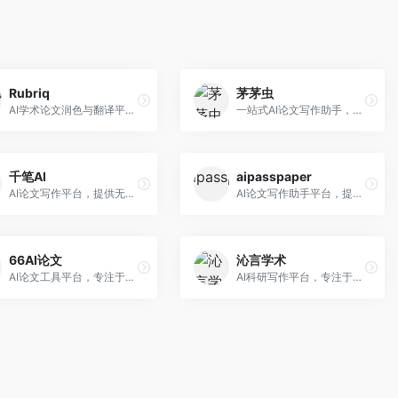
Rubriq
茅茅虫
AI学术论文润色与翻译平台。面向国际期刊投稿者，提供论文润色、翻译、格式调整等服务，支持多语言，学术表达专业规范。
一站式AI论文写作助手，覆盖学术写作全场景。面向高校学生和科研人员，提供开题报告、文献综述、论文正文等写作服务，支持多学科多类型论文，操作简便。
千笔AI
aipasspaper
AI论文写作平台，提供无限改稿服务。面向高校学生和学术研究者，支持论文选题、大纲生成、内容撰写、查重修改等全流程服务，改稿次数不限，服务质量有保障。
AI论文写作助手平台，提供智能化的学术写作支持。面向大学生和研究人员，支持多种学科论文生成，提供参考文献管理和格式规范服务，写作效率高。
66AI论文
沁言学术
AI论文工具平台，专注于高质量低查重论文生成。面向大学生和研究生，提供论文写作、降重修改等服务，生成内容原创度高，查重率低。
AI科研写作平台，专注于学术研究辅助。面向研究生和科研工作者，提供文献分析、研究方法指导、论文撰写等服务，学术资源丰富，研究支持全面。