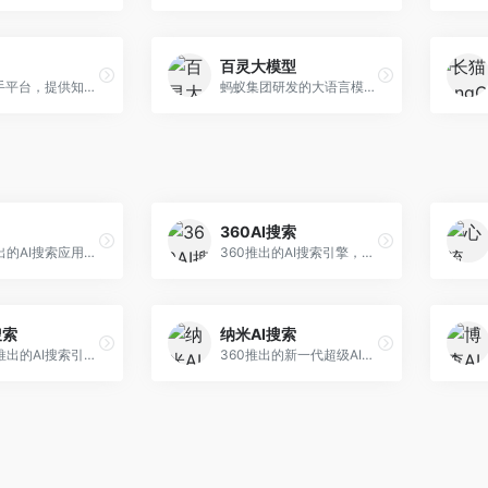
百灵大模型
AI智能助手平台，提供知识问答、文本创作、文档处理等服务。面向普通用户和职场人士，操作简便，响应速度快，支持多场景应用。
蚂蚁集团研发的大语言模型平台，专注于金融科技和企业服务。面向金融机构和企业客户，提供智能客服、风险分析、文档处理等服务，金融场景理解深入。
360AI搜索
小红书推出的AI搜索应用，专注于生活方式内容搜索。面向小红书用户，提供生活攻略、消费决策、内容推荐等服务，生活方式内容丰富。
360推出的AI搜索引擎，专注于安全智能搜索。面向普通用户，提供智能问答、网页搜索、内容整理等服务，安全防护能力强。
搜索
纳米AI搜索
昆仑万维推出的AI搜索引擎，整合大模型与搜索能力。面向普通用户，提供智能问答、深度搜索、内容整理等服务，中文搜索体验好。
360推出的新一代超级AI搜索，深度整合360搜索资源。面向普通用户，提供智能问答、多模态搜索、内容生成等服务，安全可靠。