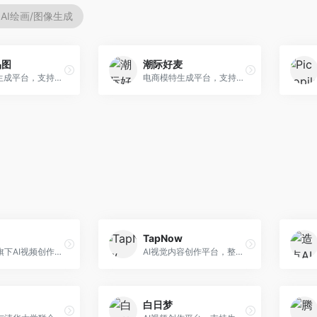
AI绘画/图像生成
品图
潮际好麦
AI商品图生成平台，支持模特换装和场景生成。面向电商卖家，提供商品上身效果展示、场景化商品图生成等服务，电商营销效果显著。
电商模特生成平台，支持AI虚拟模特创作。面向服装和配饰电商，提供模特试穿、商品展示、营销素材生成等服务，模特形象可定制。
TapNow
字节跳动旗下AI视频创作平台，支持多模态内容生成。面向内容创作者和营销人员，提供文生视频、图生视频、智能剪辑等功能，中文理解能力强，创作效率高。
AI视觉内容创作平台，整合图像与视频生成能力。面向内容创作者，提供文生图、文生视频、智能编辑等服务，创作工具丰富，一站式体验便捷。
白日梦