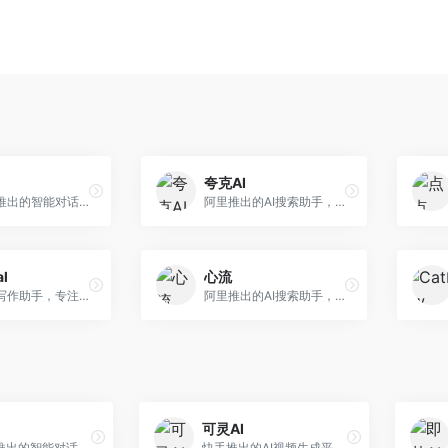
夸克AI
字节跳动推出的智能对话助手平台，提供文本创作、知识问答、英语学习等多种AI服务。面向普通用户和内容创作者，支持多轮对话和文件解析，免费使用，响应速度快，中文理解能力强。
阿里推出的AI搜索助手，整合搜索与AI功能。面向年轻用户，提供智能搜索、文档处理、学习辅助等服务，与夸克生态深度整合。
al
心流
英文论文写作助手，专注于学术英语润色。面向需要发表国际期刊的研究者，提供语法检查、学术表达优化、格式规范等服务，英语表达地道专业。
阿里推出的AI搜索助手，专注于智能信息获取。面向普通用户，提供智能搜索、内容整理、知识问答等服务，与阿里生态深度整合。
可灵AI
字节跳动推出的智能对话助手平台，提供文本创作、知识问答、英语学习等多种AI服务。面向普通用户和内容创作者，支持多轮对话和文件解析，免费使用，响应速度快，中文理解能力强。
快手推出的AI视频生成平台，支持文生视频和图生视频，可生成长达2分钟的高质量视频内容。面向短视频创作者和营销人员，操作简便，生成效果逼真，适合商业推广和创意表达。