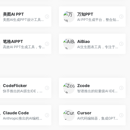
美图AI PPT
万知PPT
美图AI生成PPT设计工具，整合图像处理能力。面向设计师和职场人士，提供PPT生成、图片美化、设计优化等服务，视觉设计美观。
AI PPT生成平台，整合知识库与创作功能。面向职场人士，支持内容检索、PPT生成、设计优化等服务，知识整合能力强。
笔格AIPPT
AiBiao
高效AI PPT生成工具，专注于演示文稿智能创作。面向职场人士，支持主题输入、内容生成、设计美化等功能，PPT制作效率高。
AI文生图表工具，专注于数据可视化展示。面向数据分析师和职场人士，提供图表生成、数据可视化、PPT嵌入等服务，数据展示专业。
CodeFlicker
Zcode
快手推出的AI原生IDE，专注于短视频相关开发。面向快手生态开发者，提供代码生成、调试辅助等服务，与快手开发生态深度整合。
智谱推出的轻量级AI IDE，基于GLM模型。面向开发者，提供智能代码补全、代码生成、错误检测等服务，中文编程支持好。
Claude Code
Cursor
Anthropic推出的AI编程工具，基于Claude模型。面向开发者，提供代码生成、代码审查、调试辅助等服务，代码质量高，推理能力强。
AI代码编辑器，集成GPT-4模型，专注于智能编程辅助。面向开发者，提供代码生成、代码解释、错误修复等服务，编程体验流畅，开发效率高。