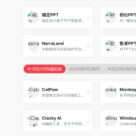
稿定PPT
秒出PP
稿定设计旗下PPT模板资源库，整合AI生成功能。面向设计师和职场人士，提供海量PPT模板、AI内容生成等服务，模板质量高。
NarraLand
歌者PP
AI智能演示内容创作平台，专注于叙事演示。面向内容创作者，提供故事创作、演示生成、动画设计等服务，演示内容生动有趣。
AI IDE/代码编辑器
AI代码助手/插件
AI无代码/低
CatPaw
Monke
美团推出的AI IDE编程工具，专注于本地开发生态。面向开发者，提供智能代码补全、代码生成、项目管理等服务，本地开发体验好。
Clacky AI
Windsu
AI编程工具，专注于代码智能生成与优化。面向开发者，提供代码生成、代码重构、错误修复等服务，编程效率高。