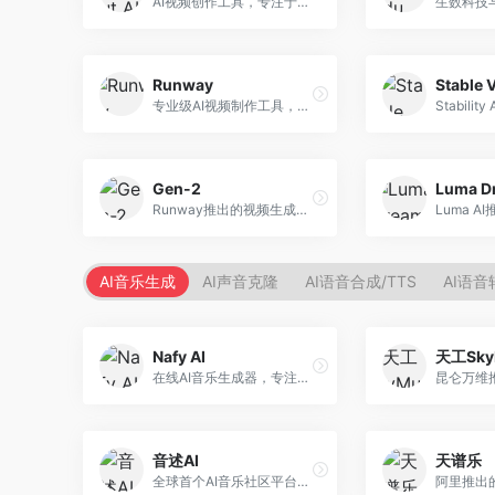
AI视频创作工具，专注于智能剪辑和视频生成。面向视频创作者，提供智能剪辑、视频生成、特效添加等功能，剪辑效率高，适合快节奏内容生产。
Runway
Stable 
专业级AI视频制作工具，支持视频生成与编辑。面向影视制作人和创意工作者，提供文生视频、视频编辑、绿幕抠像等专业功能，视频处理能力强，适合专业创作场景。
Gen-2
Runway推出的视频生成模型，专注于文生视频和视频风格转换。面向影视制作人和创意工作者，支持文本到视频、图像到视频等多种生成模式，视频质量专业级。
AI音乐生成
AI声音克隆
AI语音合成/TTS
AI语音
Nafy AI
天工Sky
在线AI音乐生成器，专注于快速音乐创作。面向内容创作者，支持多种风格音乐生成，操作简便，生成速度快，适合快速配乐需求。
音述AI
天谱乐
全球首个AI音乐社区平台，整合创作与分享功能。面向音乐创作者和爱好者，提供音乐创作、作品分享、社区交流等服务，社区氛围活跃。