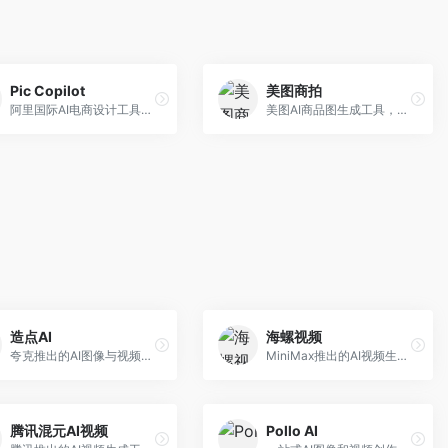
Pic Copilot
美图商拍
阿里国际AI电商设计工具，专注于跨境电商。面向跨境电商卖家，提供商品图优化、营销海报生成、多语言适配等服务，海外市场适配性强。
美图AI商品图生成工具，整合美图生态。面向电商卖家，提供商品图美化、模特替换、场景生成等服务，移动端操作便捷。
造点AI
海螺视频
夸克推出的AI图像与视频创作平台。面向普通用户和内容创作者，提供文生图、文生视频等功能，操作简便，与夸克生态深度整合。
MiniMax推出的AI视频生成工具，支持高质量视频创作。面向内容创作者，提供文生视频、视频编辑等功能，生成速度快，视频效果自然流畅。
腾讯混元AI视频
Pollo AI