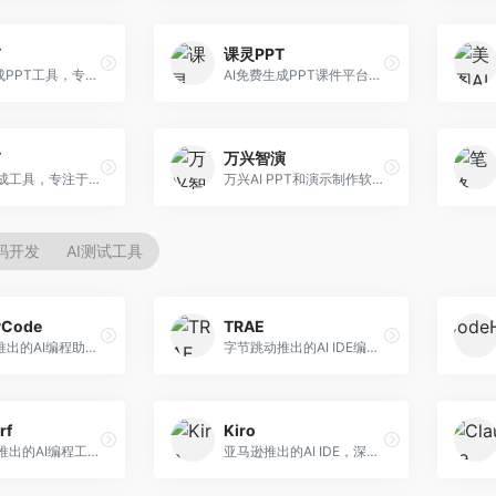
T
课灵PPT
AI一键生成PPT工具，专注于快速演示文稿制作。面向职场人士，支持主题输入、内容生成、模板套用等功能，PPT生成速度快，适合紧急制作场景。
AI免费生成PPT课件平台，专注于教育场景。面向教师和教育工作者，提供课件生成、教学设计、模板选择等服务，教育适配性强。
T
万兴智演
AI PPT生成工具，专注于演示文稿智能创作。面向职场人士，支持主题输入、内容生成、设计美化等功能，PPT制作效率高。
万兴AI PPT和演示制作软件，整合视频演示功能。面向职场人士和教育工作者，提供PPT生成、演示录制、视频制作等服务，演示功能完善。
代码开发
AI测试工具
yCode
TRAE
长亭科技推出的AI编程助手，专注于安全开发。面向开发者，提供代码生成、安全检测、漏洞修复等服务，安全开发能力强。
字节跳动推出的AI IDE编程工具，深度集成大模型能力。面向开发者，提供智能代码补全、代码解释、重构优化等服务，编程效率显著提升。
rf
Kiro
Codeium推出的AI编程工具，专注于代码智能辅助。面向开发者，提供代码补全、代码生成、代码解释等服务，多语言支持完善。
亚马逊推出的AI IDE，深度整合AWS云服务。面向AWS开发者，提供代码生成、云服务集成、部署自动化等服务，与AWS生态无缝衔接。