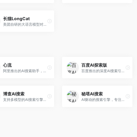
长猫LongCat
美团自研的大语言模型对话平台，专注于本地生活服务场景。面向美团生态用户，提供智能推荐、服务问答等功能，本地生活知识覆盖全面。
心流
百度AI探索版
阿里推出的AI搜索助手，专注于智能信息获取。面向普通用户，提供智能搜索、内容整理、知识问答等服务，与阿里生态深度整合。
百度推出的深度AI搜索引擎，整合百度知识图谱。面向中文用户，提供智能问答、知识探索、内容生成等服务，知识覆盖面广。
博查AI搜索
秘塔AI搜索
支持多模型的AI搜索引擎，整合多种大模型能力。面向AI爱好者，提供多模型搜索、答案对比、深度分析等服务，模型选择灵活。
AI驱动的搜索引擎，专注于无广告直达结果。面向研究者和信息获取需求者，提供深度搜索、来源标注、答案整理等服务，搜索结果干净准确，信息可信度高。