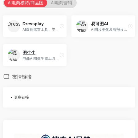
AI电商模特/商品图
AI电商营销
Dressplay
易可图AI
AI虚拟试衣工具，专注于服装电商体验。面向服装电商，提供虚拟试穿、尺码推荐、穿搭建议等服务，试衣体验真实。
AI图片美化及海报设计平台，专注于电商视觉设计。面向电商卖家，提供图片美化、海报设计、营销素材等服务，设计效率高。
图生生
电商AI图像生成工具，专注于商品图创作。面向电商卖家，提供商品图生成、背景替换、批量处理等服务，商品图质量高。
友情链接
更多链接