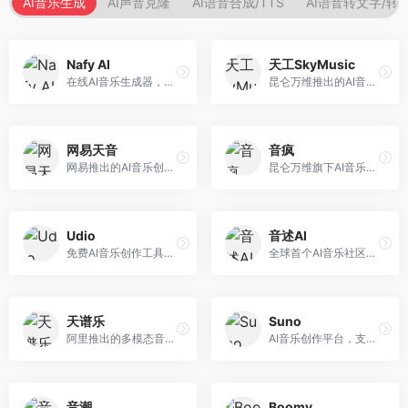
AI音乐生成
AI声音克隆
AI语音合成/TTS
AI语音转文字/转
Nafy AI
天工SkyMusic
在线AI音乐生成器，专注于快速音乐创作。面向内容创作者，支持多种风格音乐生成，操作简便，生成速度快，适合快速配乐需求。
昆仑万维推出的AI音乐创作平台，基于天工大模型。面向音乐创作者，支持歌词生成、旋律创作、音乐编曲等服务，中文音乐创作能力强。
网易天音
音疯
网易推出的AI音乐创作工具，支持作词、作曲与编曲。面向音乐爱好者和独立音乐人，提供歌词生成、旋律创作、编曲制作等服务，与网易云音乐生态深度整合。
昆仑万维旗下AI音乐创作平台，专注于音乐内容生成。面向音乐爱好者和内容创作者，提供多种风格音乐生成，操作简便，创作速度快。
Udio
音述AI
免费AI音乐创作工具，专注于高质量音乐生成。面向音乐创作者和内容制作者，支持多种音乐风格生成，音质专业，创作自由度高，适合专业音乐制作场景。
全球首个AI音乐社区平台，整合创作与分享功能。面向音乐创作者和爱好者，提供音乐创作、作品分享、社区交流等服务，社区氛围活跃。
天谱乐
Suno
阿里推出的多模态音乐生成平台，整合音频与文本理解能力。面向内容创作者，支持歌词生成、旋律创作、音乐编辑等服务，与阿里生态深度整合。
AI音乐创作平台，支持通过文字描述生成完整歌曲，包含歌词、旋律和人声。面向音乐爱好者、内容创作者和独立音乐人，操作门槛低，创作速度快，支持多种音乐风格，为音乐创作带来全新可能。
音潮
Boomy