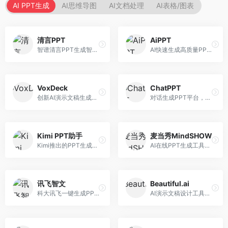
AI PPT生成
AI思维导图
AI文档处理
AI表格/图表
清言PPT
AiPPT
智谱清言PPT生成智能体，基于GLM大模型。面向智谱用户，支持对话生成PPT、内容优化等服务，与智谱生态深度整合。
AI快速生成高质量PPT平台，支持主题定制。面向职场人士和学生，提供一键生成、模板选择、内容优化等服务，PPT制作速度快，设计质量高。
VoxDeck
ChatPPT
创新AI演示文稿生成工具，支持语音交互创作。面向职场人士，支持语音输入、PPT生成、内容优化等功能，语音创作体验便捷。
对话生成PPT平台，支持自然语言交互创作。面向职场人士和教育工作者，通过对话方式完成PPT制作，交互体验友好，创作过程直观。
Kimi PPT助手
麦当秀MindSHOW
Kimi推出的PPT生成智能体，整合长文本处理能力。面向职场人士和学生，支持文档解析、PPT生成、内容优化等服务，与Kimi生态深度整合。
AI在线PPT生成工具，支持思维导图转PPT。面向职场人士，提供思维导图导入、PPT生成、模板选择等服务，思维导图转PPT效率高。
讯飞智文
Beautiful.ai
科大讯飞一键生成PPT和Word工具，整合语音技术。面向职场人士，支持语音输入、文档生成、格式调整等功能，办公效率显著提升。
AI演示文稿设计工具，专注于自动化设计排版。面向职场人士，提供智能排版、模板选择、设计优化等服务，设计美观度高。