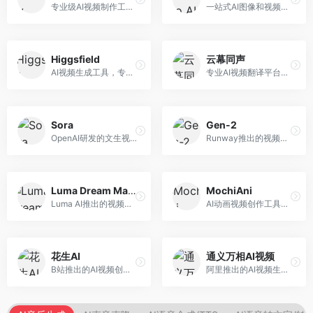
专业级AI视频制作工具，支持视频生成与编辑。面向影视制作人和创意工作者，提供文生视频、视频编辑、绿幕抠像等专业功能，视频处理能力强，适合专业创作场景。
一站式AI图像和视频创作平台，整合多种生成工具。面向内容创作者，提供文生图、文生视频、视频编辑等服务，创作工具全面，一站式体验便捷。
Higgsfield
云幕同声
AI视频生成工具，专注于高质量视频内容创作。面向视频创作者和营销人员，支持文生视频、视频编辑等功能，视频效果逼真，适合商业应用。
专业AI视频翻译平台，支持视频多语言配音和字幕生成。面向跨境电商和内容出海从业者，提供视频翻译、配音、字幕生成等服务，多语言支持完善。
Sora
Gen-2
OpenAI研发的文生视频大模型，可根据文字描述生成长达60秒的高清视频。面向影视创作者、广告从业者和内容生产者，视频连贯性强，物理世界理解准确，代表了AI视频生成的最高水平。
Runway推出的视频生成模型，专注于文生视频和视频风格转换。面向影视制作人和创意工作者，支持文本到视频、图像到视频等多种生成模式，视频质量专业级。
Luma Dream Machine
MochiAni
Luma AI推出的视频生成工具，专注于高质量视频创作。面向影视创作者和内容生产者，支持文生视频、图生视频，视频质量高，物理运动流畅自然。
AI动画视频创作工具，专注于动画内容生成。面向动画创作者和二次元内容生产者，支持动画风格视频生成，动画效果流畅，适合动漫内容创作。
花生AI
通义万相AI视频
B站推出的AI视频创作工具，专注于短视频内容生成。面向B站创作者，支持视频生成、视频编辑等功能，与B站平台深度整合，创作效率高。
阿里推出的AI视频生成服务，整合图像与视频创作能力。面向电商和营销从业者，支持商品视频生成、营销视频制作等服务，商业应用场景丰富。