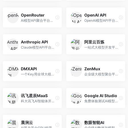
OpenRouter
OpenAI API
AI模型API聚合平台，整合多种主流大模型。面向开发者，提供统一API接口、模型对比、成本优化等服务，模型选择灵活。
OpenAI模型API平台，提供GPT系列模型服务。面向开发者，提供模型API、微调服务、Assistants API等，是AI开发领域的基础设施。
Anthropic API
阿里云百炼
Claude模型API平台，专注于安全可靠的AI服务。面向开发者，提供Claude系列模型API、安全特性、企业级服务等，API质量高。
一站式大模型开发平台，深度整合阿里云服务。面向企业开发者和AI团队，提供模型训练、微调、部署、应用开发等全流程服务，企业级功能完善。
DMXAPI
ZenMux
一个Key用全球大模型的聚合平台。面向开发者，提供多模型统一API、简化接入、成本控制等服务，接入便捷。
企业级大模型聚合平台，专注于企业AI服务。面向企业用户，提供多模型管理、安全合规、成本优化等服务，企业级功能完善。
讯飞星辰MaaS
Google AI Studio
科大讯飞AI智能体开发平台，专注于企业级模型服务。面向企业用户，提供模型调用、智能体创建、行业解决方案等服务，中文能力突出。
免费体验测试AI模型的平台，深度整合Google生态。面向开发者和研究者，提供Gemini模型体验、API密钥管理、提示词测试等服务，免费使用。
晨涧云
数眼智能AI
AI算力平台GPU租赁服务，专注于弹性算力。面向开发者和研究者，提供GPU租赁、弹性调度、成本优化等服务，算力灵活。
企业级AI数据与模型服务平台，专注于数据驱动AI。面向企业用户，提供数据管理、模型训练、部署服务等，数据治理能力强。