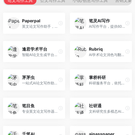
论文写作工具
公文写作工具
小说/创意写作工具
营销文案
Paperpal
笔灵AI写作
英文论文写作助手，专注于学术英语润色。面向需要发表国际期刊的研究者，提供语法检查、学术表达优化、格式规范等服务，英语表达地道专业。
AI写作平台，提供600+写作模板。面向学生、职场人士和内容创作者，支持论文、公文、营销文案等多种文体，模板丰富，一键生成，写作效率大幅提升。
逢君学术平台
Rubriq
智能AI论文生成平台，支持查重检测。面向高校学生和研究人员，提供论文选题、内容生成、查重修改等一站式服务，学术写作流程完整。
AI学术论文润色与翻译平台。面向国际期刊投稿者，提供论文润色、翻译、格式调整等服务，支持多语言，学术表达专业规范。
茅茅虫
掌桥科研
一站式AI论文写作助手，覆盖学术写作全场景。面向高校学生和科研人员，提供开题报告、文献综述、论文正文等写作服务，支持多学科多类型论文，操作简便。
科研服务平台，依托3亿+真实文献数据库。面向学术研究者和学生，提供文献检索、论文写作、科研数据分析等服务，文献资源丰富，学术支持专业。
笔目鱼
社研通
专业英文论文写作器，支持学术论文全流程。面向留学生和国际期刊投稿者，提供英文论文撰写、润色、格式调整等服务，学术英语表达规范。
文科研究生多模态AI学术写作平台。面向文科研究生和社科研究者，提供文献综述、理论分析、定性研究辅助等服务，文科研究方法论支持完善。
千笔AI
aipasspaper