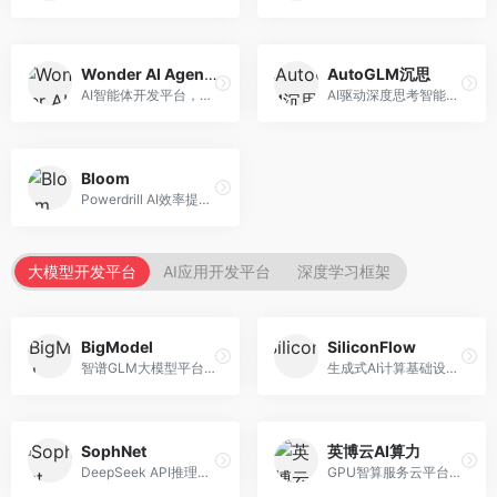
Wonder AI Agents
AutoGLM沉思
AI智能体开发平台，专注于低代码智能体创建。面向开发者，提供可视化开发、模板库、部署服务等功能，开发门槛低。
AI驱动深度思考智能体，专注于复杂推理任务。面向高级用户，提供深度分析、逻辑推理、决策支持等服务，推理能力强。
Bloom
Powerdrill AI效率提升平台，专注于企业智能化。面向企业用户，提供智能体创建、流程自动化、数据分析等服务，企业效率提升显著。
大模型开发平台
AI应用开发平台
深度学习框架
BigModel
SiliconFlow
智谱GLM大模型平台，提供API调用与模型服务。面向开发者和企业用户，提供GLM系列模型API、微调服务、应用开发工具等，开源生态完善。
生成式AI计算基础设施平台，专注于模型推理服务。面向开发者和企业，提供多模型API、高性能推理、成本优化等服务，推理性价比高。
SophNet
英博云AI算力
DeepSeek API推理平台，专注于DeepSeek模型服务。面向开发者，提供DeepSeek模型API、高性能推理、低成本服务，推理效率高。
GPU智算服务云平台，专注于AI算力租赁。面向AI研究者和企业，提供GPU租赁、模型训练、推理服务等，算力资源丰富。