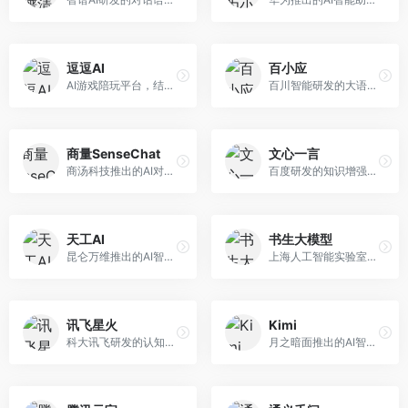
逗逗AI
百小应
AI游戏陪玩平台，结合游戏理解和自然语言交互技术。面向游戏玩家，提供游戏攻略、陪玩互动、社交聊天等服务，游戏知识丰富，互动体验有趣。
百川智能研发的大语言模型助手，专注于中文理解和生成。面向中文用户，提供知识问答、文本创作、代码辅助等服务，模型参数规模大，中文表达流畅自然。
商量SenseChat
文心一言
商汤科技推出的AI对话平台，结合计算机视觉和自然语言处理技术。面向企业用户和开发者，支持多模态交互，视觉理解能力强，适合智能客服和内容创作场景。
百度研发的知识增强大语言模型，深度融合百度知识图谱和搜索能力。面向中文用户，提供知识问答、文本创作、逻辑推理等服务，中文语境理解准确，知识覆盖面广。
天工AI
书生大模型
昆仑万维推出的AI智能助手，集成搜索、对话、创作等多种能力。面向普通用户和内容创作者，支持联网搜索、文本生成、图像理解等功能，响应速度快，免费使用。
上海人工智能实验室研发的开源大模型系列，支持多尺度和多模态。面向研究机构和开发者，开源生态完善，学术研究背景深厚，适合科研和定制开发。
讯飞星火
Kimi
科大讯飞研发的认知智能大模型，深度融合语音识别和自然语言处理技术。面向企业用户和教育领域，提供语音交互、文档处理、代码生成等服务，中文语音识别准确率高。
月之暗面推出的AI智能助手，核心优势在于超长文本处理能力，支持20万字以上文档分析。面向学术研究者、职场人士和内容创作者，提供文档解读、PPT生成、联网搜索等综合服务。