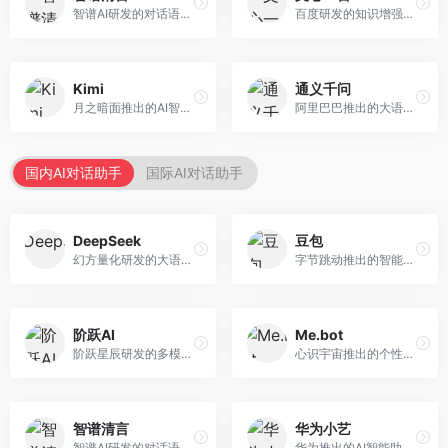
智谱AI研发的对话语言模型，支持中英双语交互。面向中文用户和开发者，提供知识问答、代码编写、文档解读等服务，开源生态完善，学术研究背景深厚。
百度研发的知识增强大语言模型，深度融合百度知识图谱和搜索能力。面向中文用户，提供知识问答、文本创作、逻辑推理等服务，中文语境理解准确，知识覆盖面广。
Kimi
通义千问
月之暗面推出的AI智能助手，核心优势在于超长文本处理能力，支持20万字以上文档分析。面向学术研究者、职场人士和内容创作者，提供文档解读、PPT生成、联网搜索等综合服务。
阿里巴巴推出的大语言模型平台，提供对话问答、文档处理、图像理解、代码编写等全方位AI服务。面向企业用户和个人开发者，集成阿里云生态，支持多模态交互，企业级安全保障。
国内AI对话助手
国际AI对话助手
DeepSeek
豆包
幻方量化研发的大语言模型平台，专注于深度推理和代码生成能力。面向开发者、研究人员和技术爱好者，提供强大的逻辑推理和数学计算功能，开源生态完善，API接口友好。
字节跳动推出的智能对话助手平台，提供文本创作、知识问答、英语学习等多种AI服务。面向普通用户和内容创作者，支持多轮对话和文件解析，免费使用，响应速度快，中文理解能力强。
阶跃AI
Me.bot
阶跃星辰研发的多模态大模型平台，支持文本、图像、视频的综合理解与生成。面向创作者和企业客户，提供内容创作、智能分析等服务，多模态能力突出。
心识宇宙推出的个性化AI伴侣，专注于情感交互和个人助理服务。面向个人用户，支持日程管理、情感陪伴、知识问答等功能，交互体验人性化。
智谱清言
华为小艺
智谱AI研发的对话语言模型，支持中英双语交互。面向中文用户和开发者，提供知识问答、代码编写、文档解读等服务，开源生态完善，学术研究背景深厚。
华为推出的AI智能助手网页端，深度整合鸿蒙生态和华为云服务。面向华为设备用户，支持语音交互、智能问答、设备控制等功能，与华为硬件生态无缝衔接。