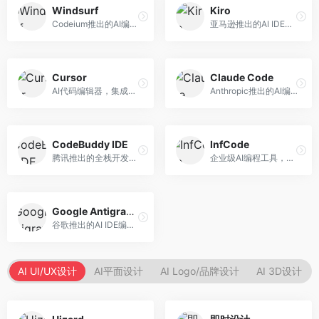
Windsurf
Kiro
Codeium推出的AI编程工具，专注于代码智能辅助。面向开发者，提供代码补全、代码生成、代码解释等服务，多语言支持完善。
亚马逊推出的AI IDE，深度整合AWS云服务。面向AWS开发者，提供代码生成、云服务集成、部署自动化等服务，与AWS生态无缝衔接。
Cursor
Claude Code
AI代码编辑器，集成GPT-4模型，专注于智能编程辅助。面向开发者，提供代码生成、代码解释、错误修复等服务，编程体验流畅，开发效率高。
Anthropic推出的AI编程工具，基于Claude模型。面向开发者，提供代码生成、代码审查、调试辅助等服务，代码质量高，推理能力强。
CodeBuddy IDE
InfCode
腾讯推出的全栈开发AI IDE，整合腾讯云服务。面向开发者，提供代码生成、调试辅助、部署服务等功能，与腾讯云生态深度整合。
企业级AI编程工具，专注于团队协作开发。面向企业开发团队，提供代码生成、代码审查、团队协作等服务，企业级功能完善。
Google Antigravity
谷歌推出的AI IDE编程智能体，整合Google Cloud服务。面向谷歌生态开发者，提供智能编程辅助、云服务集成等功能。
AI UI/UX设计
AI平面设计
AI Logo/品牌设计
AI 3D设计