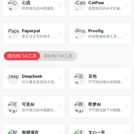
心流
CatPaw
阿里推出的AI搜索助手，专注于智能信息获取。面向普通用户，提供智能搜索、内容整理、知识问答等服务，与阿里生态深度整合。
美团推出的AI IDE编程工具，专注于本地开发生态。面向开发者，提供智能代码补全、代码生成、项目管理等服务，本地开发体验好。
Paperpal
Proofig
英文论文写作助手，专注于学术英语润色。面向需要发表国际期刊的研究者，提供语法检查、学术表达优化、格式规范等服务，英语表达地道专业。
科研图像检测工具，专注于学术图像完整性验证。面向科研人员，提供图像检测、重复分析、报告生成等服务，学术检测专业。
国内热门AI工具
国际热门AI工具
DeepSeek
豆包
幻方量化研发的大语言模型平台，专注于深度推理和代码生成能力。面向开发者、研究人员和技术爱好者，提供强大的逻辑推理和数学计算功能，开源生态完善，API接口友好。
字节跳动推出的智能对话助手平台，提供文本创作、知识问答、英语学习等多种AI服务。面向普通用户和内容创作者，支持多轮对话和文件解析，免费使用，响应速度快，中文理解能力强。
可灵AI
即梦AI
快手推出的AI视频生成平台，支持文生视频和图生视频，可生成长达2分钟的高质量视频内容。面向短视频创作者和营销人员，操作简便，生成效果逼真，适合商业推广和创意表达。
字节跳动旗下AI视频创作平台，支持多模态内容生成。面向内容创作者和营销人员，提供文生视频、图生视频、智能剪辑等功能，中文理解能力强，创作效率高。
智谱清言
文心一言