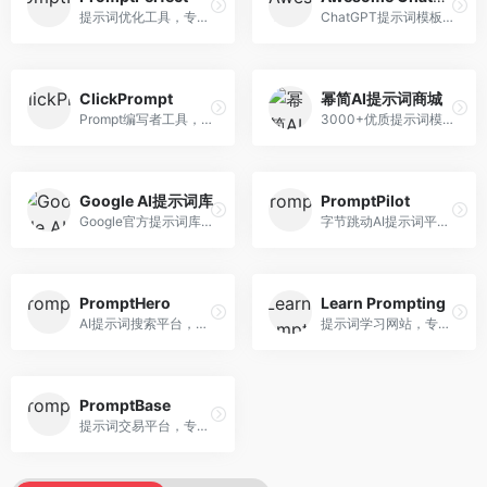
提示词优化工具，专注于提示词质量提升。面向AI用户，提供提示词优化、效果测试、版本对比等服务，提示词优化专业。
ChatGPT提示词模板库，专注于实用提示词收集。面向ChatGPT用户，提供提示词模板、使用场景、效果展示等资源，模板实用性强。
ClickPrompt
幂简AI提示词商城
Prompt编写者工具，专注于提示词创作辅助。面向提示词创作者，提供提示词编辑、测试、分享等服务，创作工具完善。
3000+优质提示词模板平台，专注于中文提示词。面向中文AI用户，提供提示词模板、分类检索、一键使用等服务，中文提示词丰富。
Google AI提示词库
PromptPilot
Google官方提示词库，专注于Gemini模型优化。面向开发者，提供官方提示词指南、最佳实践、示例代码等资源，权威性强。
字节跳动AI提示词平台，专注于提示词优化与管理。面向AI用户，提供提示词优化、效果测试、团队协作等服务，企业级功能完善。
PromptHero
Learn Prompting
AI提示词搜索平台，整合多种AI工具提示词资源。面向AI创作者，提供提示词搜索、模板库、社区分享等服务，提示词资源丰富。
提示词学习网站，专注于提示词工程教育。面向AI学习者，提供提示词教程、最佳实践、案例研究等资源，教学内容系统。
PromptBase
提示词交易平台，专注于高质量提示词买卖。面向AI创作者，提供提示词交易、模板购买、创作者收益等服务，提示词质量高。