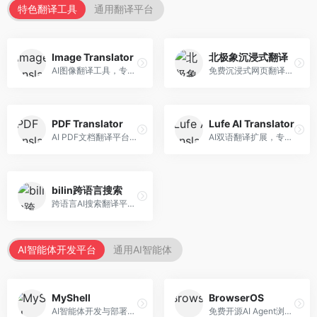
特色翻译工具
通用翻译平台
Image Translator
北极象沉浸式翻译
AI图像翻译工具，专注于图片文字翻译。面向设计师和电商从业者，提供图片文字识别、翻译、替换等服务，图像翻译效果好。
免费沉浸式网页翻译工具，专注于阅读体验。面向普通用户，提供网页双语翻译、文档翻译等服务，免费使用，翻译质量高。
PDF Translator
Lufe AI Translator
AI PDF文档翻译平台，专注于文档本地化。面向商务人士，提供PDF翻译、格式保留、批量处理等服务，文档翻译专业。
AI双语翻译扩展，专注于浏览器翻译场景。面向外语内容阅读者，提供网页双语翻译、划词翻译等服务，浏览器集成便捷。
bilin跨语言搜索
跨语言AI搜索翻译平台，专注于信息获取。面向研究者和内容创作者，提供跨语言搜索、内容翻译、信息整合等服务，跨语言检索能力强。
AI智能体开发平台
通用AI智能体
MyShell
BrowserOS
AI智能体开发与部署平台，专注于语音交互智能体。面向开发者，提供语音智能体创建、部署服务、社区分享等功能，语音交互能力强。
免费开源AI Agent浏览器，专注于浏览器自动化。面向开发者，提供浏览器控制、任务自动化、API接口等服务，开源免费。