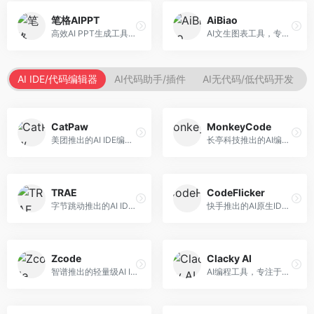
笔格AIPPT
AiBiao
高效AI PPT生成工具，专注于演示文稿智能创作。面向职场人士，支持主题输入、内容生成、设计美化等功能，PPT制作效率高。
AI文生图表工具，专注于数据可视化展示。面向数据分析师和职场人士，提供图表生成、数据可视化、PPT嵌入等服务，数据展示专业。
AI IDE/代码编辑器
AI代码助手/插件
AI无代码/低代码开发
CatPaw
MonkeyCode
美团推出的AI IDE编程工具，专注于本地开发生态。面向开发者，提供智能代码补全、代码生成、项目管理等服务，本地开发体验好。
长亭科技推出的AI编程助手，专注于安全开发。面向开发者，提供代码生成、安全检测、漏洞修复等服务，安全开发能力强。
TRAE
CodeFlicker
字节跳动推出的AI IDE编程工具，深度集成大模型能力。面向开发者，提供智能代码补全、代码解释、重构优化等服务，编程效率显著提升。
快手推出的AI原生IDE，专注于短视频相关开发。面向快手生态开发者，提供代码生成、调试辅助等服务，与快手开发生态深度整合。
Zcode
Clacky AI
智谱推出的轻量级AI IDE，基于GLM模型。面向开发者，提供智能代码补全、代码生成、错误检测等服务，中文编程支持好。
AI编程工具，专注于代码智能生成与优化。面向开发者，提供代码生成、代码重构、错误修复等服务，编程效率高。