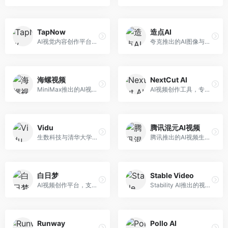
TapNow
造点AI
AI视觉内容创作平台，整合图像与视频生成能力。面向内容创作者，提供文生图、文生视频、智能编辑等服务，创作工具丰富，一站式体验便捷。
夸克推出的AI图像与视频创作平台。面向普通用户和内容创作者，提供文生图、文生视频等功能，操作简便，与夸克生态深度整合。
海螺视频
NextCut AI
MiniMax推出的AI视频生成工具，支持高质量视频创作。面向内容创作者，提供文生视频、视频编辑等功能，生成速度快，视频效果自然流畅。
AI视频创作工具，专注于智能剪辑和视频生成。面向视频创作者，提供智能剪辑、视频生成、特效添加等功能，剪辑效率高，适合快节奏内容生产。
Vidu
腾讯混元AI视频
生数科技与清华大学联合研发的AI视频生成大模型。面向视频创作者和内容生产者，支持文生视频、图生视频，视频质量高，物理运动理解准确，国产视频生成领先工具。
腾讯推出的AI视频生成工具，基于混元大模型。面向腾讯生态用户和内容创作者，支持文生视频、视频编辑等功能，与腾讯产品生态深度整合。
白日梦
Stable Video
AI视频创作平台，支持生成长达50分钟的长视频内容。面向长视频创作者和内容生产者，支持故事视频生成、视频编辑等功能，适合叙事性内容创作。
Stability AI推出的视频生成模型，开源可部署。面向开发者和专业创作者，支持视频生成、视频编辑等功能，开源生态完善，定制化程度高。
Runway
Pollo AI