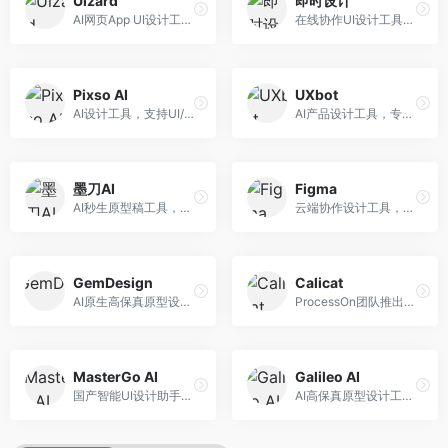
Uizard
即时设计
AI网页App UI设计工具，专注于快速界面生成。面向产品经理和设计师，提供线框图转UI、界面生成、设计优化等服务，设计速度快。
在线协作UI设计工具，整合AI设计功能。面向设计师和产品团队，提供界面设计、原型制作、设计资源库等服务，国产协作设计平台。
Pixso AI
UXbot
AI设计工具，支持UI/UX设计全流程。面向设计师和产品团队，提供界面生成、设计优化、协作评审等服务，国产替代方案，团队协作便捷。
AI产品设计工具，专注于用户体验优化。面向UX设计师，提供用户研究、设计建议、可用性测试等服务，UX设计支持完善。
墨刀AI
Figma
AI秒生原型稿工具，专注于快速原型设计。面向产品经理和设计师，提供原型生成、交互设计、团队协作等服务，原型制作效率高。
云端协作设计工具，整合AI设计辅助功能。面向UI/UX设计师和产品团队，提供界面设计、原型制作、团队协作等服务，协作功能强大，是UI设计领域的标杆产品。
GemDesign
Calicat
AI原生高保真原型设计工具，专注于智能设计生成。面向设计师，提供界面生成、设计优化、原型制作等服务，设计自动化程度高。
ProcessOn团队推出的产设研协作平台，整合设计与协作功能。面向产品团队，提供设计协作、文档管理、团队沟通等服务，产研协作便捷。
MasterGo AI
Galileo AI
国产智能UI设计助手，专注于界面设计自动化。面向UI设计师，提供界面生成、组件设计、设计系统构建等服务，中文用户适配性好。
AI高保真原型设计工具，专注于UI界面生成。面向设计师和产品团队，提供界面生成、交互设计、设计优化等服务，界面质量高。