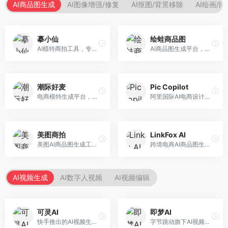
AI商品图生成
AI图像增强/修复
AI抠图/背景移除
AI绘画/
摹小仙
绘蛙商品图
AI模特商拍工具，专注于服装电商。面向服装电商卖家，提供虚拟模特试穿、商品展示图生成等服务，模特形象多样，拍摄成本低。
AI商品图生成平台，支持模特换装和场景生成。面向电商卖家，提供商品上身效果展示、场景化商品图生成等服务，电商营销效果显著。
潮际好麦
Pic Copilot
电商模特生成平台，支持AI虚拟模特创作。面向服装和配饰电商，提供模特试穿、商品展示、营销素材生成等服务，模特形象可定制。
阿里国际AI电商设计工具，专注于跨境电商。面向跨境电商卖家，提供商品图优化、营销海报生成、多语言适配等服务，海外市场适配性强。
美图商拍
LinkFox AI
美图AI商品图生成工具，整合美图生态。面向电商卖家，提供商品图美化、模特替换、场景生成等服务，移动端操作便捷。
跨境电商AI商品图生成工具。面向跨境电商卖家，支持多语言商品图生成、模特替换、场景优化等服务，适配海外电商平台需求。
AI视频生成
AI数字人视频
AI视频编辑
可灵AI
即梦AI
快手推出的AI视频生成平台，支持文生视频和图生视频，可生成长达2分钟的高质量视频内容。面向短视频创作者和营销人员，操作简便，生成效果逼真，适合商业推广和创意表达。
字节跳动旗下AI视频创作平台，支持多模态内容生成。面向内容创作者和营销人员，提供文生视频、图生视频、智能剪辑等功能，中文理解能力强，创作效率高。