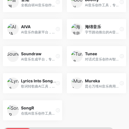
全栈自研AI音乐创作平台，支持从创作到发布的完整流程。面向独立音乐人和音乐工作室，提供作词作曲、编曲混音、音乐发布等服务，创作工具专业。
AI音乐创作工具，专注于快速音乐生成与发布。面向音乐爱好者和业余创作者，支持一键生成原创音乐，可直接发布到音乐平台，创作门槛低。
AIVA
海绵音乐
AI音乐作曲家平台，专注于古典和影视配乐创作。面向影视制作人和游戏开发者，提供原创音乐生成、配乐定制等服务，音乐风格专业，适合影视游戏配乐。
字节跳动推出的AI音乐创作平台，支持多风格音乐生成。面向内容创作者和音乐爱好者，提供歌词创作、旋律生成、编曲制作等服务，创作效率高，适合短视频配乐。
Soundraw
Tunee
AI音乐生成平台，专注于免版税音乐创作。面向视频创作者和内容制作者，提供背景音乐生成、音乐定制等服务，音乐版权清晰，适合视频配乐场景。
对话式音乐创作AI智能体，支持自然语言交互创作。面向音乐爱好者，通过对话方式完成音乐创作，交互体验友好，创作过程直观。
Lyrics Into Song AI
Mureka
歌词转歌曲AI工具，支持将歌词转化为完整歌曲。面向歌词创作者和音乐爱好者，提供歌词谱曲、编曲制作等服务，歌词音乐化效率高。
昆仑万维AI音乐商用创作平台，专注于商业音乐授权。面向企业和商业用户，提供版权音乐生成、商用授权等服务，音乐版权清晰，商业应用安全。
SongR
在线AI音乐创作工具，支持歌词与旋律一体化生成。面向内容创作者和音乐爱好者，提供歌词创作、旋律生成、音乐制作等服务，操作简便，创作速度快。