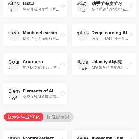
fast.ai
动手学深度学习
免费开源深度学习网站，专注于实用AI教学。面向开发者，提供免费深度学习课程、实战项目、代码库等资源，学习门槛低。
结合理论与实践的深度学习教材，专注于代码驱动学习。面向学生和开发者，提供深度学习理论、代码实现、练习题等资源，学习体验好。
MachineLearningMastery
DeepLearning.AI
机器学习全面教程网站，专注于实用技能教学。面向开发者，提供机器学习算法、Python实现、项目实战等教程，实用性强。
深度学习AI学习平台，由吴恩达创立。面向AI学习者，提供深度学习专项课程、AI新闻、技术社区等资源，课程质量权威。
Coursera
Udacity AI学院
知名MOOC平台，整合全球顶尖大学课程资源。面向学习者，提供AI、机器学习、深度学习等课程，证书认可度高，课程质量专业。
AI纳米学位与实战项目平台，专注于职业导向学习。面向AI从业者，提供机器学习、深度学习、计算机视觉等纳米学位，项目实战性强。
Elements of AI
免费在线AI通识课程，专注于AI基础知识普及。面向普通大众，提供AI概念、原理、应用等入门知识，语言通俗易懂。
提示词生成/优化
图像提示词
PromptPerfect
Awesome ChatGPT Prompts