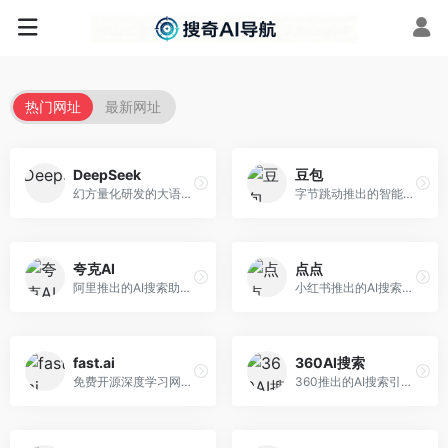
热门网址
最新网址
DeepSeek
豆包
幻方量化研发的大语言模型平台，专注于深度推理和代码生成能力。面向开发者、研究人员和技术爱好者，提供强大的逻辑推理和数学计算功能，开源生态完善，API接口友好。
字节跳动推出的智能对话助手平台，提供文本创作、知识问答、英语学习等多种AI服务。面向普通用户和内容创作者，支持多轮对话和文件解析，免费使用，响应速度快，中文理解能力强。
夸克AI
点点
阿里推出的AI搜索助手，整合搜索与AI功能。面向年轻用户，提供智能搜索、文档处理、学习辅助等服务，与夸克生态深度整合。
小红书推出的AI搜索应用，专注于生活方式内容搜索。面向小红书用户，提供生活攻略、消费决策、内容推荐等服务，生活方式内容丰富。
fast.ai
360AI搜索
免费开源深度学习网站，专注于实用AI教学。面向开发者，提供免费深度学习课程、实战项目、代码库等资源，学习门槛低。
360推出的AI搜索引擎，专注于安全智能搜索。面向普通用户，提供智能问答、网页搜索、内容整理等服务，安全防护能力强。