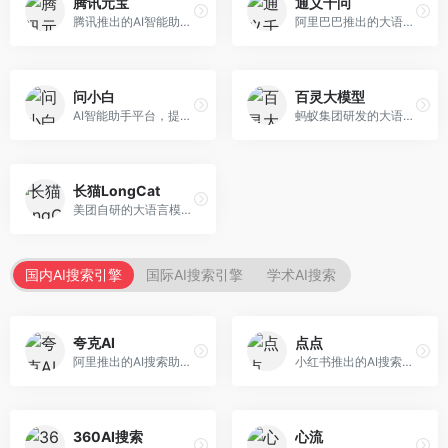
腾讯元宝
通义千问
腾讯推出的AI智能助手，整合微信生态和腾讯云服务。面向普通用户和企业客户，支持文档解析、图像理解、联网搜索等功能，与腾讯产品无缝衔接，办公协作便捷。
阿里巴巴推出的大语言模型平台，提供对话问答、文档处理、图像理解、代码编写等全方位AI服务。面向企业用户和个人开发者，集成阿里云生态，支持多模态交互，企业级安全保障。
问小白
百灵大模型
AI智能助手平台，提供知识问答、文本创作、文档处理等服务。面向普通用户和职场人士，操作简便，响应速度快，支持多场景应用。
蚂蚁集团研发的大语言模型平台，专注于金融科技和企业服务。面向金融机构和企业客户，提供智能客服、风险分析、文档处理等服务，金融场景理解深入。
长猫LongCat
美团自研的大语言模型对话平台，专注于本地生活服务场景。面向美团生态用户，提供智能推荐、服务问答等功能，本地生活知识覆盖全面。
国内AI搜索引擎
国际AI搜索引擎
学术AI搜索
夸克AI
点点
阿里推出的AI搜索助手，整合搜索与AI功能。面向年轻用户，提供智能搜索、文档处理、学习辅助等服务，与夸克生态深度整合。
小红书推出的AI搜索应用，专注于生活方式内容搜索。面向小红书用户，提供生活攻略、消费决策、内容推荐等服务，生活方式内容丰富。
360AI搜索
心流