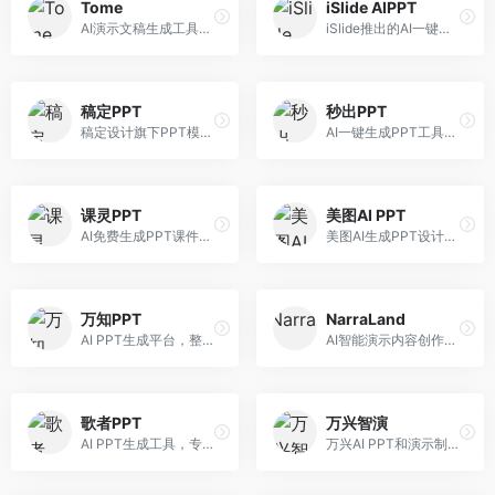
Tome
iSlide AIPPT
AI演示文稿生成工具，专注于故事化演示创作。面向创业者和营销人员，提供故事叙述、视觉设计、内容生成等服务，演示文稿叙事性强。
iSlide推出的AI一键设计精美PPT工具。面向PPT设计用户，提供模板库、内容生成、设计优化等服务，与iSlide插件深度整合。
稿定PPT
秒出PPT
稿定设计旗下PPT模板资源库，整合AI生成功能。面向设计师和职场人士，提供海量PPT模板、AI内容生成等服务，模板质量高。
AI一键生成PPT工具，专注于快速演示文稿制作。面向职场人士，支持主题输入、内容生成、模板套用等功能，PPT生成速度快，适合紧急制作场景。
课灵PPT
美图AI PPT
AI免费生成PPT课件平台，专注于教育场景。面向教师和教育工作者，提供课件生成、教学设计、模板选择等服务，教育适配性强。
美图AI生成PPT设计工具，整合图像处理能力。面向设计师和职场人士，提供PPT生成、图片美化、设计优化等服务，视觉设计美观。
万知PPT
NarraLand
AI PPT生成平台，整合知识库与创作功能。面向职场人士，支持内容检索、PPT生成、设计优化等服务，知识整合能力强。
AI智能演示内容创作平台，专注于叙事演示。面向内容创作者，提供故事创作、演示生成、动画设计等服务，演示内容生动有趣。
歌者PPT
万兴智演
AI PPT生成工具，专注于演示文稿智能创作。面向职场人士，支持主题输入、内容生成、设计美化等功能，PPT制作效率高。
万兴AI PPT和演示制作软件，整合视频演示功能。面向职场人士和教育工作者，提供PPT生成、演示录制、视频制作等服务，演示功能完善。