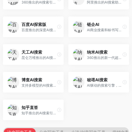
360推出的AI搜索引擎，专注于安全智能搜索。面向普通用户，提供智能问答、网页搜索、内容整理等服务，安全防护能力强。
阿里推出的AI搜索助手，专注于智能信息获取。面向普通用户，提供智能搜索、内容整理、知识问答等服务，与阿里生态深度整合。
百度AI探索版
链企AI
百度推出的深度AI搜索引擎，整合百度知识图谱。面向中文用户，提供智能问答、知识探索、内容生成等服务，知识覆盖面广。
AI商业搜索和标书写作工具，专注于企业服务场景。面向企业用户，提供商业信息搜索、标书生成、企业分析等服务，商业信息专业。
天工AI搜索
纳米AI搜索
昆仑万维推出的AI搜索引擎，整合大模型与搜索能力。面向普通用户，提供智能问答、深度搜索、内容整理等服务，中文搜索体验好。
360推出的新一代超级AI搜索，深度整合360搜索资源。面向普通用户，提供智能问答、多模态搜索、内容生成等服务，安全可靠。
博查AI搜索
秘塔AI搜索
支持多模型的AI搜索引擎，整合多种大模型能力。面向AI爱好者，提供多模型搜索、答案对比、深度分析等服务，模型选择灵活。
AI驱动的搜索引擎，专注于无广告直达结果。面向研究者和信息获取需求者，提供深度搜索、来源标注、答案整理等服务，搜索结果干净准确，信息可信度高。
知乎直答
知乎推出的AI搜索引擎，专注于知识问答场景。面向知识获取者，提供知乎内容搜索、智能问答、知识整理等服务，专业知识丰富。