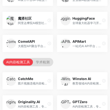
魔搭社区
HuggingFace
阿里达摩院AI模型社区，专注于中文AI生态。面向中文开发者，提供开源模型、数据集、开发工具等资源，中文模型丰富。
全球最大机器学习开源社区，整合模型库与开发工具。面向AI研究者和开发者，提供开源模型、数据集、开发工具等资源，开源生态最完善。
CometAPI
APIMart
大模型API聚合平台，整合多种AI模型服务。面向开发者，提供统一接口、模型切换、监控分析等服务，API管理便捷。
一站式AI API平台，整合多种AI服务。面向开发者，提供模型API、图像处理、语音识别等服务，API种类丰富。
AI内容检测工具
学术检测
CatchMe
Winston AI
图片视频违规内容检测平台，专注于视觉内容安全。面向内容平台，提供图片审核、视频审核、直播监控等服务，视觉检测专业。
教育领域AI内容检测平台，专注于学术诚信。面向教育机构，提供AI内容检测、抄袭检测、报告生成等服务，教育适配性强。
Originality.AI
GPTZero
AI内容检测工具，专注于内容原创性验证。面向内容创作者和出版商，提供AI检测、抄袭检测、批量分析等服务，检测精度高。
AI内容检测工具，专注于AI生成文本识别。面向教育工作者和出版商，提供文本检测、批量分析、API接口等服务，检测准确率高。