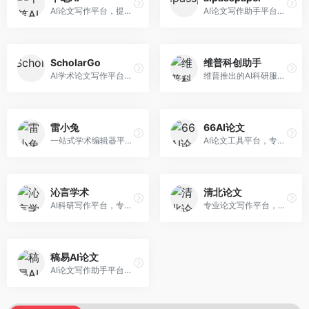
AI论文写作平台，提供无限改稿服务。面向高校学生和学术研究者，支持论文选题、大纲生成、内容撰写、查重修改等全流程服务，改稿次数不限，服务质量有保障。
AI论文写作助手平台，提供智能化的学术写作支持。面向大学生和研究人员，支持多种学科论文生成，提供参考文献管理和格式规范服务，写作效率高。
ScholarGo
维普科创助手
AI学术论文写作平台，专注于理工科领域的逻辑构建。面向理工科研究生和科研工作者，提供公式编辑、数据分析、论文结构优化等服务，理工科写作逻辑严谨。
维普推出的AI科研服务平台，整合学术资源与智能写作。面向科研人员和高校师生，提供文献检索、论文写作、查重检测等一站式服务，学术资源权威可靠。
雷小兔
66AI论文
一站式学术编辑器平台，覆盖论文写作全流程。面向高校学生和科研人员，提供选题分析、文献检索、论文生成、查重降重等服务，操作流程清晰，学术写作效率显著提升。
AI论文工具平台，专注于高质量低查重论文生成。面向大学生和研究生，提供论文写作、降重修改等服务，生成内容原创度高，查重率低。
沁言学术
清北论文
AI科研写作平台，专注于学术研究辅助。面向研究生和科研工作者，提供文献分析、研究方法指导、论文撰写等服务，学术资源丰富，研究支持全面。
专业论文写作平台，依托高校学术资源。面向本科生和研究生，提供论文指导、写作辅助、查重检测等服务，学术规范性强，适合追求高质量论文的用户。
稿易AI论文
AI论文写作助手平台，提供智能化学术写作支持。面向高校学生，支持多种论文类型生成，提供参考文献管理和格式规范服务，操作流程简单。