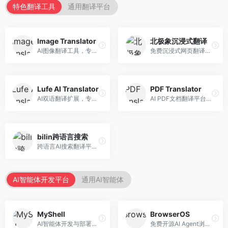
特色翻译工具
通用翻译平台
Image Translator
北极象沉浸式翻译
AI图像翻译工具，专注于图片文字翻译。面向设计师和电商从业者，提供图片文字识别、翻译、替换等服务，图像翻译效果好。
免费沉浸式网页翻译工具，专注于阅读体验。面向普通用户，提供网页双语翻译、文档翻译等服务，免费使用，翻译质量高。
Lufe AI Translator
PDF Translator
AI双语翻译扩展，专注于浏览器翻译场景。面向外语内容阅读者，提供网页双语翻译、划词翻译等服务，浏览器集成便捷。
AI PDF文档翻译平台，专注于文档本地化。面向商务人士，提供PDF翻译、格式保留、批量处理等服务，文档翻译专业。
bilin跨语言搜索
跨语言AI搜索翻译平台，专注于信息获取。面向研究者和内容创作者，提供跨语言搜索、内容翻译、信息整合等服务，跨语言检索能力强。
AI智能体开发平台
通用AI智能体
MyShell
BrowserOS
AI智能体开发与部署平台，专注于语音交互智能体。面向开发者，提供语音智能体创建、部署服务、社区分享等功能，语音交互能力强。
免费开源AI Agent浏览器，专注于浏览器自动化。面向开发者，提供浏览器控制、任务自动化、API接口等服务，开源免费。