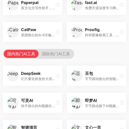
Paperpal
fast.ai
英文论文写作助手，专注于学术英语润色。面向需要发表国际期刊的研究者，提供语法检查、学术表达优化、格式规范等服务，英语表达地道专业。
免费开源深度学习网站，专注于实用AI教学。面向开发者，提供免费深度学习课程、实战项目、代码库等资源，学习门槛低。
CatPaw
Proofig
美团推出的AI IDE编程工具，专注于本地开发生态。面向开发者，提供智能代码补全、代码生成、项目管理等服务，本地开发体验好。
科研图像检测工具，专注于学术图像完整性验证。面向科研人员，提供图像检测、重复分析、报告生成等服务，学术检测专业。
国内热门AI工具
国际热门AI工具
DeepSeek
豆包
幻方量化研发的大语言模型平台，专注于深度推理和代码生成能力。面向开发者、研究人员和技术爱好者，提供强大的逻辑推理和数学计算功能，开源生态完善，API接口友好。
字节跳动推出的智能对话助手平台，提供文本创作、知识问答、英语学习等多种AI服务。面向普通用户和内容创作者，支持多轮对话和文件解析，免费使用，响应速度快，中文理解能力强。
可灵AI
即梦AI
快手推出的AI视频生成平台，支持文生视频和图生视频，可生成长达2分钟的高质量视频内容。面向短视频创作者和营销人员，操作简便，生成效果逼真，适合商业推广和创意表达。
字节跳动旗下AI视频创作平台，支持多模态内容生成。面向内容创作者和营销人员，提供文生视频、图生视频、智能剪辑等功能，中文理解能力强，创作效率高。
智谱清言
文心一言