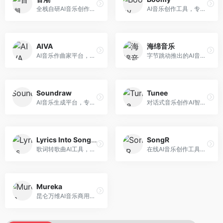
全栈自研AI音乐创作平台，支持从创作到发布的完整流程。面向独立音乐人和音乐工作室，提供作词作曲、编曲混音、音乐发布等服务，创作工具专业。
AI音乐创作工具，专注于快速音乐生成与发布。面向音乐爱好者和业余创作者，支持一键生成原创音乐，可直接发布到音乐平台，创作门槛低。
AIVA
海绵音乐
AI音乐作曲家平台，专注于古典和影视配乐创作。面向影视制作人和游戏开发者，提供原创音乐生成、配乐定制等服务，音乐风格专业，适合影视游戏配乐。
字节跳动推出的AI音乐创作平台，支持多风格音乐生成。面向内容创作者和音乐爱好者，提供歌词创作、旋律生成、编曲制作等服务，创作效率高，适合短视频配乐。
Soundraw
Tunee
AI音乐生成平台，专注于免版税音乐创作。面向视频创作者和内容制作者，提供背景音乐生成、音乐定制等服务，音乐版权清晰，适合视频配乐场景。
对话式音乐创作AI智能体，支持自然语言交互创作。面向音乐爱好者，通过对话方式完成音乐创作，交互体验友好，创作过程直观。
Lyrics Into Song AI
SongR
歌词转歌曲AI工具，支持将歌词转化为完整歌曲。面向歌词创作者和音乐爱好者，提供歌词谱曲、编曲制作等服务，歌词音乐化效率高。
在线AI音乐创作工具，支持歌词与旋律一体化生成。面向内容创作者和音乐爱好者，提供歌词创作、旋律生成、音乐制作等服务，操作简便，创作速度快。
Mureka
昆仑万维AI音乐商用创作平台，专注于商业音乐授权。面向企业和商业用户，提供版权音乐生成、商用授权等服务，音乐版权清晰，商业应用安全。