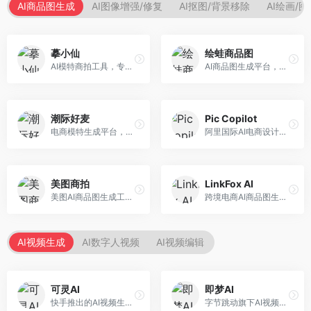
AI商品图生成
AI图像增强/修复
AI抠图/背景移除
AI绘画/
摹小仙
绘蛙商品图
AI模特商拍工具，专注于服装电商。面向服装电商卖家，提供虚拟模特试穿、商品展示图生成等服务，模特形象多样，拍摄成本低。
AI商品图生成平台，支持模特换装和场景生成。面向电商卖家，提供商品上身效果展示、场景化商品图生成等服务，电商营销效果显著。
潮际好麦
Pic Copilot
电商模特生成平台，支持AI虚拟模特创作。面向服装和配饰电商，提供模特试穿、商品展示、营销素材生成等服务，模特形象可定制。
阿里国际AI电商设计工具，专注于跨境电商。面向跨境电商卖家，提供商品图优化、营销海报生成、多语言适配等服务，海外市场适配性强。
美图商拍
LinkFox AI
美图AI商品图生成工具，整合美图生态。面向电商卖家，提供商品图美化、模特替换、场景生成等服务，移动端操作便捷。
跨境电商AI商品图生成工具。面向跨境电商卖家，支持多语言商品图生成、模特替换、场景优化等服务，适配海外电商平台需求。
AI视频生成
AI数字人视频
AI视频编辑
可灵AI
即梦AI
快手推出的AI视频生成平台，支持文生视频和图生视频，可生成长达2分钟的高质量视频内容。面向短视频创作者和营销人员，操作简便，生成效果逼真，适合商业推广和创意表达。
字节跳动旗下AI视频创作平台，支持多模态内容生成。面向内容创作者和营销人员，提供文生视频、图生视频、智能剪辑等功能，中文理解能力强，创作效率高。