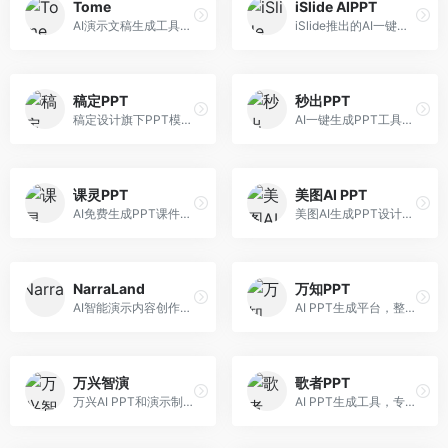
Tome
iSlide AIPPT
AI演示文稿生成工具，专注于故事化演示创作。面向创业者和营销人员，提供故事叙述、视觉设计、内容生成等服务，演示文稿叙事性强。
iSlide推出的AI一键设计精美PPT工具。面向PPT设计用户，提供模板库、内容生成、设计优化等服务，与iSlide插件深度整合。
稿定PPT
秒出PPT
稿定设计旗下PPT模板资源库，整合AI生成功能。面向设计师和职场人士，提供海量PPT模板、AI内容生成等服务，模板质量高。
AI一键生成PPT工具，专注于快速演示文稿制作。面向职场人士，支持主题输入、内容生成、模板套用等功能，PPT生成速度快，适合紧急制作场景。
课灵PPT
美图AI PPT
AI免费生成PPT课件平台，专注于教育场景。面向教师和教育工作者，提供课件生成、教学设计、模板选择等服务，教育适配性强。
美图AI生成PPT设计工具，整合图像处理能力。面向设计师和职场人士，提供PPT生成、图片美化、设计优化等服务，视觉设计美观。
NarraLand
万知PPT
AI智能演示内容创作平台，专注于叙事演示。面向内容创作者，提供故事创作、演示生成、动画设计等服务，演示内容生动有趣。
AI PPT生成平台，整合知识库与创作功能。面向职场人士，支持内容检索、PPT生成、设计优化等服务，知识整合能力强。
万兴智演
歌者PPT
万兴AI PPT和演示制作软件，整合视频演示功能。面向职场人士和教育工作者，提供PPT生成、演示录制、视频制作等服务，演示功能完善。
AI PPT生成工具，专注于演示文稿智能创作。面向职场人士，支持主题输入、内容生成、设计美化等功能，PPT制作效率高。