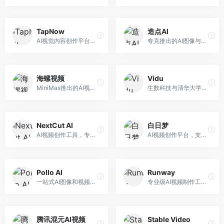
TapNow
造点AI
AI视觉内容创作平台，整合图像与视频生成能力。面向内容创作者，提供文生图、文生视频、智能编辑等服务，创作工具丰富，一站式体验便捷。
夸克推出的AI图像与视频创作平台。面向普通用户和内容创作者，提供文生图、文生视频等功能，操作简便，与夸克生态深度整合。
海螺视频
Vidu
MiniMax推出的AI视频生成工具，支持高质量视频创作。面向内容创作者，提供文生视频、视频编辑等功能，生成速度快，视频效果自然流畅。
生数科技与清华大学联合研发的AI视频生成大模型。面向视频创作者和内容生产者，支持文生视频、图生视频，视频质量高，物理运动理解准确，国产视频生成领先工具。
NextCut AI
白日梦
AI视频创作工具，专注于智能剪辑和视频生成。面向视频创作者，提供智能剪辑、视频生成、特效添加等功能，剪辑效率高，适合快节奏内容生产。
AI视频创作平台，支持生成长达50分钟的长视频内容。面向长视频创作者和内容生产者，支持故事视频生成、视频编辑等功能，适合叙事性内容创作。
Pollo AI
Runway
一站式AI图像和视频创作平台，整合多种生成工具。面向内容创作者，提供文生图、文生视频、视频编辑等服务，创作工具全面，一站式体验便捷。
专业级AI视频制作工具，支持视频生成与编辑。面向影视制作人和创意工作者，提供文生视频、视频编辑、绿幕抠像等专业功能，视频处理能力强，适合专业创作场景。
腾讯混元AI视频
Stable Video