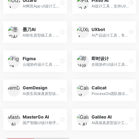
Uizard
Pixso AI
AI网页App UI设计工具，专注于快速界面生成。面向产品经理和设计师，提供线框图转UI、界面生成、设计优化等服务，设计速度快。
AI设计工具，支持UI/UX设计全流程。面向设计师和产品团队，提供界面生成、设计优化、协作评审等服务，国产替代方案，团队协作便捷。
墨刀AI
UXbot
AI秒生原型稿工具，专注于快速原型设计。面向产品经理和设计师，提供原型生成、交互设计、团队协作等服务，原型制作效率高。
AI产品设计工具，专注于用户体验优化。面向UX设计师，提供用户研究、设计建议、可用性测试等服务，UX设计支持完善。
Figma
即时设计
云端协作设计工具，整合AI设计辅助功能。面向UI/UX设计师和产品团队，提供界面设计、原型制作、团队协作等服务，协作功能强大，是UI设计领域的标杆产品。
在线协作UI设计工具，整合AI设计功能。面向设计师和产品团队，提供界面设计、原型制作、设计资源库等服务，国产协作设计平台。
GemDesign
Calicat
AI原生高保真原型设计工具，专注于智能设计生成。面向设计师，提供界面生成、设计优化、原型制作等服务，设计自动化程度高。
ProcessOn团队推出的产设研协作平台，整合设计与协作功能。面向产品团队，提供设计协作、文档管理、团队沟通等服务，产研协作便捷。
MasterGo AI
Galileo AI
国产智能UI设计助手，专注于界面设计自动化。面向UI设计师，提供界面生成、组件设计、设计系统构建等服务，中文用户适配性好。
AI高保真原型设计工具，专注于UI界面生成。面向设计师和产品团队，提供界面生成、交互设计、设计优化等服务，界面质量高。