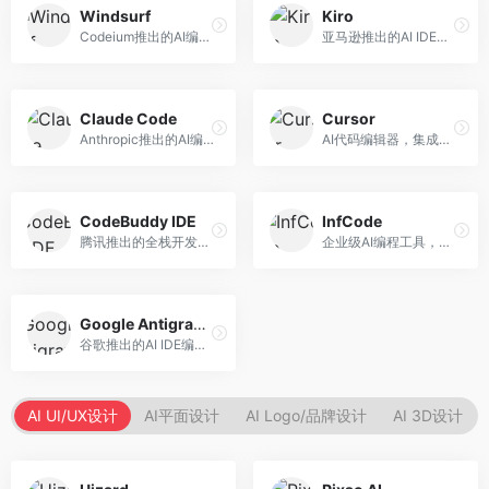
Windsurf
Kiro
Codeium推出的AI编程工具，专注于代码智能辅助。面向开发者，提供代码补全、代码生成、代码解释等服务，多语言支持完善。
亚马逊推出的AI IDE，深度整合AWS云服务。面向AWS开发者，提供代码生成、云服务集成、部署自动化等服务，与AWS生态无缝衔接。
Claude Code
Cursor
Anthropic推出的AI编程工具，基于Claude模型。面向开发者，提供代码生成、代码审查、调试辅助等服务，代码质量高，推理能力强。
AI代码编辑器，集成GPT-4模型，专注于智能编程辅助。面向开发者，提供代码生成、代码解释、错误修复等服务，编程体验流畅，开发效率高。
CodeBuddy IDE
InfCode
腾讯推出的全栈开发AI IDE，整合腾讯云服务。面向开发者，提供代码生成、调试辅助、部署服务等功能，与腾讯云生态深度整合。
企业级AI编程工具，专注于团队协作开发。面向企业开发团队，提供代码生成、代码审查、团队协作等服务，企业级功能完善。
Google Antigravity
谷歌推出的AI IDE编程智能体，整合Google Cloud服务。面向谷歌生态开发者，提供智能编程辅助、云服务集成等功能。
AI UI/UX设计
AI平面设计
AI Logo/品牌设计
AI 3D设计