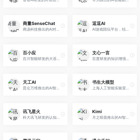
商量SenseChat
逗逗AI
商汤科技推出的AI对话平台，结合计算机视觉和自然语言处理技术。面向企业用户和开发者，支持多模态交互，视觉理解能力强，适合智能客服和内容创作场景。
AI游戏陪玩平台，结合游戏理解和自然语言交互技术。面向游戏玩家，提供游戏攻略、陪玩互动、社交聊天等服务，游戏知识丰富，互动体验有趣。
百小应
文心一言
百川智能研发的大语言模型助手，专注于中文理解和生成。面向中文用户，提供知识问答、文本创作、代码辅助等服务，模型参数规模大，中文表达流畅自然。
百度研发的知识增强大语言模型，深度融合百度知识图谱和搜索能力。面向中文用户，提供知识问答、文本创作、逻辑推理等服务，中文语境理解准确，知识覆盖面广。
天工AI
书生大模型
昆仑万维推出的AI智能助手，集成搜索、对话、创作等多种能力。面向普通用户和内容创作者，支持联网搜索、文本生成、图像理解等功能，响应速度快，免费使用。
上海人工智能实验室研发的开源大模型系列，支持多尺度和多模态。面向研究机构和开发者，开源生态完善，学术研究背景深厚，适合科研和定制开发。
讯飞星火
Kimi
科大讯飞研发的认知智能大模型，深度融合语音识别和自然语言处理技术。面向企业用户和教育领域，提供语音交互、文档处理、代码生成等服务，中文语音识别准确率高。
月之暗面推出的AI智能助手，核心优势在于超长文本处理能力，支持20万字以上文档分析。面向学术研究者、职场人士和内容创作者，提供文档解读、PPT生成、联网搜索等综合服务。