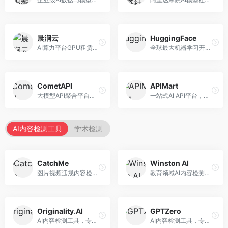
晨涧云
HuggingFace
AI算力平台GPU租赁服务，专注于弹性算力。面向开发者和研究者，提供GPU租赁、弹性调度、成本优化等服务，算力灵活。
全球最大机器学习开源社区，整合模型库与开发工具。面向AI研究者和开发者，提供开源模型、数据集、开发工具等资源，开源生态最完善。
CometAPI
APIMart
大模型API聚合平台，整合多种AI模型服务。面向开发者，提供统一接口、模型切换、监控分析等服务，API管理便捷。
一站式AI API平台，整合多种AI服务。面向开发者，提供模型API、图像处理、语音识别等服务，API种类丰富。
AI内容检测工具
学术检测
CatchMe
Winston AI
图片视频违规内容检测平台，专注于视觉内容安全。面向内容平台，提供图片审核、视频审核、直播监控等服务，视觉检测专业。
教育领域AI内容检测平台，专注于学术诚信。面向教育机构，提供AI内容检测、抄袭检测、报告生成等服务，教育适配性强。
Originality.AI
GPTZero
AI内容检测工具，专注于内容原创性验证。面向内容创作者和出版商，提供AI检测、抄袭检测、批量分析等服务，检测精度高。
AI内容检测工具，专注于AI生成文本识别。面向教育工作者和出版商，提供文本检测、批量分析、API接口等服务，检测准确率高。