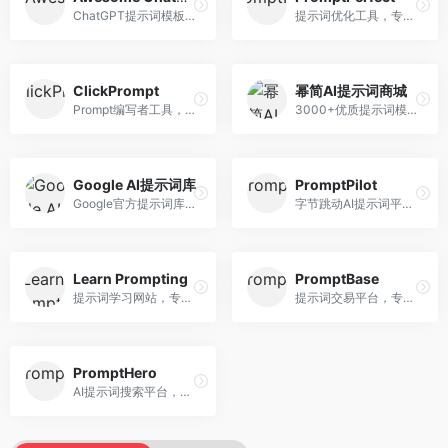
ChatGPT提示词模板库，专注于实用提示词收集。面向ChatGPT用户，提供提示词模板、使用场景、效果展示等资源，模板实用性强。
提示词优化工具，专注于提示词质量提升。面向AI用户，提供提示词优化、效果测试、版本对比等服务，提示词优化专业。
ClickPrompt
幂简AI提示词商城
Prompt编写者工具，专注于提示词创作辅助。面向提示词创作者，提供提示词编辑、测试、分享等服务，创作工具完善。
3000+优质提示词模板平台，专注于中文提示词。面向中文AI用户，提供提示词模板、分类检索、一键使用等服务，中文提示词丰富。
Google AI提示词库
PromptPilot
Google官方提示词库，专注于Gemini模型优化。面向开发者，提供官方提示词指南、最佳实践、示例代码等资源，权威性强。
字节跳动AI提示词平台，专注于提示词优化与管理。面向AI用户，提供提示词优化、效果测试、团队协作等服务，企业级功能完善。
Learn Prompting
PromptBase
提示词学习网站，专注于提示词工程教育。面向AI学习者，提供提示词教程、最佳实践、案例研究等资源，教学内容系统。
提示词交易平台，专注于高质量提示词买卖。面向AI创作者，提供提示词交易、模板购买、创作者收益等服务，提示词质量高。
PromptHero
AI提示词搜索平台，整合多种AI工具提示词资源。面向AI创作者，提供提示词搜索、模板库、社区分享等服务，提示词资源丰富。