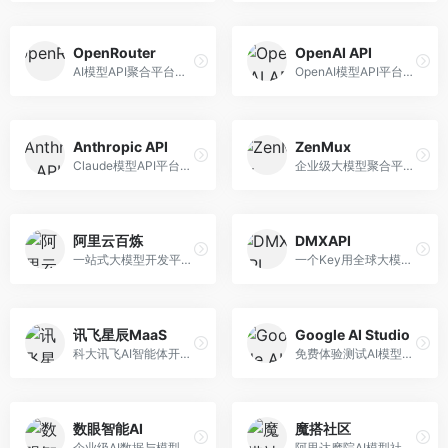
OpenRouter
OpenAI API
AI模型API聚合平台，整合多种主流大模型。面向开发者，提供统一API接口、模型对比、成本优化等服务，模型选择灵活。
OpenAI模型API平台，提供GPT系列模型服务。面向开发者，提供模型API、微调服务、Assistants API等，是AI开发领域的基础设施。
Anthropic API
ZenMux
Claude模型API平台，专注于安全可靠的AI服务。面向开发者，提供Claude系列模型API、安全特性、企业级服务等，API质量高。
企业级大模型聚合平台，专注于企业AI服务。面向企业用户，提供多模型管理、安全合规、成本优化等服务，企业级功能完善。
阿里云百炼
DMXAPI
一站式大模型开发平台，深度整合阿里云服务。面向企业开发者和AI团队，提供模型训练、微调、部署、应用开发等全流程服务，企业级功能完善。
一个Key用全球大模型的聚合平台。面向开发者，提供多模型统一API、简化接入、成本控制等服务，接入便捷。
讯飞星辰MaaS
Google AI Studio
科大讯飞AI智能体开发平台，专注于企业级模型服务。面向企业用户，提供模型调用、智能体创建、行业解决方案等服务，中文能力突出。
免费体验测试AI模型的平台，深度整合Google生态。面向开发者和研究者，提供Gemini模型体验、API密钥管理、提示词测试等服务，免费使用。
数眼智能AI
魔搭社区
企业级AI数据与模型服务平台，专注于数据驱动AI。面向企业用户，提供数据管理、模型训练、部署服务等，数据治理能力强。
阿里达摩院AI模型社区，专注于中文AI生态。面向中文开发者，提供开源模型、数据集、开发工具等资源，中文模型丰富。