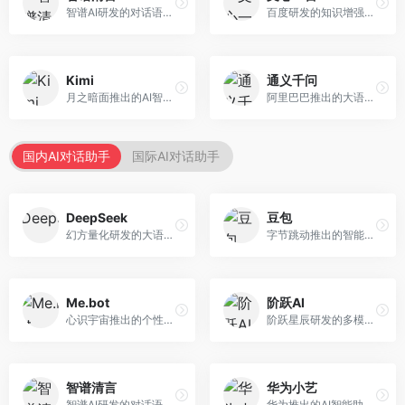
智谱AI研发的对话语言模型，支持中英双语交互。面向中文用户和开发者，提供知识问答、代码编写、文档解读等服务，开源生态完善，学术研究背景深厚。
百度研发的知识增强大语言模型，深度融合百度知识图谱和搜索能力。面向中文用户，提供知识问答、文本创作、逻辑推理等服务，中文语境理解准确，知识覆盖面广。
Kimi
通义千问
月之暗面推出的AI智能助手，核心优势在于超长文本处理能力，支持20万字以上文档分析。面向学术研究者、职场人士和内容创作者，提供文档解读、PPT生成、联网搜索等综合服务。
阿里巴巴推出的大语言模型平台，提供对话问答、文档处理、图像理解、代码编写等全方位AI服务。面向企业用户和个人开发者，集成阿里云生态，支持多模态交互，企业级安全保障。
国内AI对话助手
国际AI对话助手
DeepSeek
豆包
幻方量化研发的大语言模型平台，专注于深度推理和代码生成能力。面向开发者、研究人员和技术爱好者，提供强大的逻辑推理和数学计算功能，开源生态完善，API接口友好。
字节跳动推出的智能对话助手平台，提供文本创作、知识问答、英语学习等多种AI服务。面向普通用户和内容创作者，支持多轮对话和文件解析，免费使用，响应速度快，中文理解能力强。
Me.bot
阶跃AI
心识宇宙推出的个性化AI伴侣，专注于情感交互和个人助理服务。面向个人用户，支持日程管理、情感陪伴、知识问答等功能，交互体验人性化。
阶跃星辰研发的多模态大模型平台，支持文本、图像、视频的综合理解与生成。面向创作者和企业客户，提供内容创作、智能分析等服务，多模态能力突出。
智谱清言
华为小艺
智谱AI研发的对话语言模型，支持中英双语交互。面向中文用户和开发者，提供知识问答、代码编写、文档解读等服务，开源生态完善，学术研究背景深厚。
华为推出的AI智能助手网页端，深度整合鸿蒙生态和华为云服务。面向华为设备用户，支持语音交互、智能问答、设备控制等功能，与华为硬件生态无缝衔接。