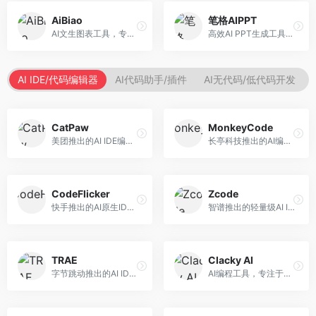
AiBiao
笔格AIPPT
AI文生图表工具，专注于数据可视化展示。面向数据分析师和职场人士，提供图表生成、数据可视化、PPT嵌入等服务，数据展示专业。
高效AI PPT生成工具，专注于演示文稿智能创作。面向职场人士，支持主题输入、内容生成、设计美化等功能，PPT制作效率高。
AI IDE/代码编辑器
AI代码助手/插件
AI无代码/低代码开发
CatPaw
MonkeyCode
美团推出的AI IDE编程工具，专注于本地开发生态。面向开发者，提供智能代码补全、代码生成、项目管理等服务，本地开发体验好。
长亭科技推出的AI编程助手，专注于安全开发。面向开发者，提供代码生成、安全检测、漏洞修复等服务，安全开发能力强。
CodeFlicker
Zcode
快手推出的AI原生IDE，专注于短视频相关开发。面向快手生态开发者，提供代码生成、调试辅助等服务，与快手开发生态深度整合。
智谱推出的轻量级AI IDE，基于GLM模型。面向开发者，提供智能代码补全、代码生成、错误检测等服务，中文编程支持好。
TRAE
Clacky AI
字节跳动推出的AI IDE编程工具，深度集成大模型能力。面向开发者，提供智能代码补全、代码解释、重构优化等服务，编程效率显著提升。
AI编程工具，专注于代码智能生成与优化。面向开发者，提供代码生成、代码重构、错误修复等服务，编程效率高。