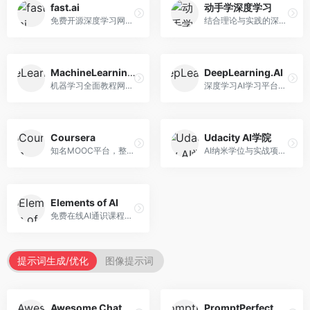
fast.ai
动手学深度学习
免费开源深度学习网站，专注于实用AI教学。面向开发者，提供免费深度学习课程、实战项目、代码库等资源，学习门槛低。
结合理论与实践的深度学习教材，专注于代码驱动学习。面向学生和开发者，提供深度学习理论、代码实现、练习题等资源，学习体验好。
MachineLearningMastery
DeepLearning.AI
机器学习全面教程网站，专注于实用技能教学。面向开发者，提供机器学习算法、Python实现、项目实战等教程，实用性强。
深度学习AI学习平台，由吴恩达创立。面向AI学习者，提供深度学习专项课程、AI新闻、技术社区等资源，课程质量权威。
Coursera
Udacity AI学院
知名MOOC平台，整合全球顶尖大学课程资源。面向学习者，提供AI、机器学习、深度学习等课程，证书认可度高，课程质量专业。
AI纳米学位与实战项目平台，专注于职业导向学习。面向AI从业者，提供机器学习、深度学习、计算机视觉等纳米学位，项目实战性强。
Elements of AI
免费在线AI通识课程，专注于AI基础知识普及。面向普通大众，提供AI概念、原理、应用等入门知识，语言通俗易懂。
提示词生成/优化
图像提示词
Awesome ChatGPT Prompts
PromptPerfect