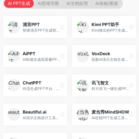
AI PPT生成
AI思维导图
AI文档处理
AI表格/图表
清言PPT
Kimi PPT助手
智谱清言PPT生成智能体，基于GLM大模型。面向智谱用户，支持对话生成PPT、内容优化等服务，与智谱生态深度整合。
Kimi推出的PPT生成智能体，整合长文本处理能力。面向职场人士和学生，支持文档解析、PPT生成、内容优化等服务，与Kimi生态深度整合。
AiPPT
VoxDeck
AI快速生成高质量PPT平台，支持主题定制。面向职场人士和学生，提供一键生成、模板选择、内容优化等服务，PPT制作速度快，设计质量高。
创新AI演示文稿生成工具，支持语音交互创作。面向职场人士，支持语音输入、PPT生成、内容优化等功能，语音创作体验便捷。
ChatPPT
讯飞智文
对话生成PPT平台，支持自然语言交互创作。面向职场人士和教育工作者，通过对话方式完成PPT制作，交互体验友好，创作过程直观。
科大讯飞一键生成PPT和Word工具，整合语音技术。面向职场人士，支持语音输入、文档生成、格式调整等功能，办公效率显著提升。
Beautiful.ai
麦当秀MindSHOW
AI演示文稿设计工具，专注于自动化设计排版。面向职场人士，提供智能排版、模板选择、设计优化等服务，设计美观度高。
AI在线PPT生成工具，支持思维导图转PPT。面向职场人士，提供思维导图导入、PPT生成、模板选择等服务，思维导图转PPT效率高。