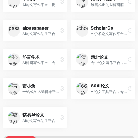
AI论文写作平台，提供无限改稿服务。面向高校学生和学术研究者，支持论文选题、大纲生成、内容撰写、查重修改等全流程服务，改稿次数不限，服务质量有保障。
维普推出的AI科研服务平台，整合学术资源与智能写作。面向科研人员和高校师生，提供文献检索、论文写作、查重检测等一站式服务，学术资源权威可靠。
aipasspaper
ScholarGo
AI论文写作助手平台，提供智能化的学术写作支持。面向大学生和研究人员，支持多种学科论文生成，提供参考文献管理和格式规范服务，写作效率高。
AI学术论文写作平台，专注于理工科领域的逻辑构建。面向理工科研究生和科研工作者，提供公式编辑、数据分析、论文结构优化等服务，理工科写作逻辑严谨。
沁言学术
清北论文
AI科研写作平台，专注于学术研究辅助。面向研究生和科研工作者，提供文献分析、研究方法指导、论文撰写等服务，学术资源丰富，研究支持全面。
专业论文写作平台，依托高校学术资源。面向本科生和研究生，提供论文指导、写作辅助、查重检测等服务，学术规范性强，适合追求高质量论文的用户。
雷小兔
66AI论文
一站式学术编辑器平台，覆盖论文写作全流程。面向高校学生和科研人员，提供选题分析、文献检索、论文生成、查重降重等服务，操作流程清晰，学术写作效率显著提升。
AI论文工具平台，专注于高质量低查重论文生成。面向大学生和研究生，提供论文写作、降重修改等服务，生成内容原创度高，查重率低。
稿易AI论文
AI论文写作助手平台，提供智能化学术写作支持。面向高校学生，支持多种论文类型生成，提供参考文献管理和格式规范服务，操作流程简单。