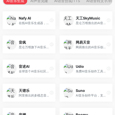
AI音乐生成
AI声音克隆
AI语音合成/TTS
AI语音转文字/转
Nafy AI
天工SkyMusic
在线AI音乐生成器，专注于快速音乐创作。面向内容创作者，支持多种风格音乐生成，操作简便，生成速度快，适合快速配乐需求。
昆仑万维推出的AI音乐创作平台，基于天工大模型。面向音乐创作者，支持歌词生成、旋律创作、音乐编曲等服务，中文音乐创作能力强。
音疯
网易天音
昆仑万维旗下AI音乐创作平台，专注于音乐内容生成。面向音乐爱好者和内容创作者，提供多种风格音乐生成，操作简便，创作速度快。
网易推出的AI音乐创作工具，支持作词、作曲与编曲。面向音乐爱好者和独立音乐人，提供歌词生成、旋律创作、编曲制作等服务，与网易云音乐生态深度整合。
音述AI
Udio
全球首个AI音乐社区平台，整合创作与分享功能。面向音乐创作者和爱好者，提供音乐创作、作品分享、社区交流等服务，社区氛围活跃。
免费AI音乐创作工具，专注于高质量音乐生成。面向音乐创作者和内容制作者，支持多种音乐风格生成，音质专业，创作自由度高，适合专业音乐制作场景。
天谱乐
Suno
阿里推出的多模态音乐生成平台，整合音频与文本理解能力。面向内容创作者，支持歌词生成、旋律创作、音乐编辑等服务，与阿里生态深度整合。
AI音乐创作平台，支持通过文字描述生成完整歌曲，包含歌词、旋律和人声。面向音乐爱好者、内容创作者和独立音乐人，操作门槛低，创作速度快，支持多种音乐风格，为音乐创作带来全新可能。
音潮
Boomy