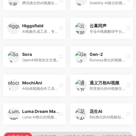
腾讯推出的AI视频生成工具，基于混元大模型。面向腾讯生态用户和内容创作者，支持文生视频、视频编辑等功能，与腾讯产品生态深度整合。
Stability AI推出的视频生成模型，开源可部署。面向开发者和专业创作者，支持视频生成、视频编辑等功能，开源生态完善，定制化程度高。
Higgsfield
云幕同声
AI视频生成工具，专注于高质量视频内容创作。面向视频创作者和营销人员，支持文生视频、视频编辑等功能，视频效果逼真，适合商业应用。
专业AI视频翻译平台，支持视频多语言配音和字幕生成。面向跨境电商和内容出海从业者，提供视频翻译、配音、字幕生成等服务，多语言支持完善。
Sora
Gen-2
OpenAI研发的文生视频大模型，可根据文字描述生成长达60秒的高清视频。面向影视创作者、广告从业者和内容生产者，视频连贯性强，物理世界理解准确，代表了AI视频生成的最高水平。
Runway推出的视频生成模型，专注于文生视频和视频风格转换。面向影视制作人和创意工作者，支持文本到视频、图像到视频等多种生成模式，视频质量专业级。
MochiAni
通义万相AI视频
AI动画视频创作工具，专注于动画内容生成。面向动画创作者和二次元内容生产者，支持动画风格视频生成，动画效果流畅，适合动漫内容创作。
阿里推出的AI视频生成服务，整合图像与视频创作能力。面向电商和营销从业者，支持商品视频生成、营销视频制作等服务，商业应用场景丰富。
Luma Dream Machine
花生AI
Luma AI推出的视频生成工具，专注于高质量视频创作。面向影视创作者和内容生产者，支持文生视频、图生视频，视频质量高，物理运动流畅自然。
B站推出的AI视频创作工具，专注于短视频内容生成。面向B站创作者，支持视频生成、视频编辑等功能，与B站平台深度整合，创作效率高。