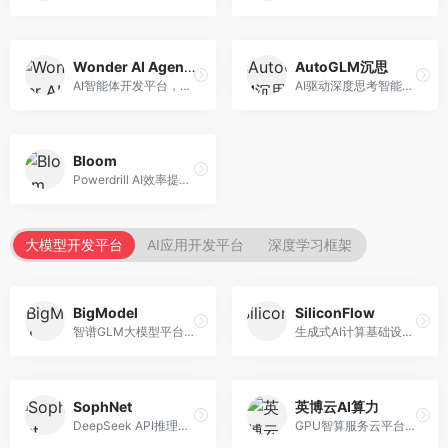
Wonder AI Agents
AutoGLM沉思
AI智能体开发平台，专注于低代码智能体创建。面向开发者，提供可视化开发、模板库、部署服务等功能，开发门槛低。
AI驱动深度思考智能体，专注于复杂推理任务。面向高级用户，提供深度分析、逻辑推理、决策支持等服务，推理能力强。
Bloom
Powerdrill AI效率提升平台，专注于企业智能化。面向企业用户，提供智能体创建、流程自动化、数据分析等服务，企业效率提升显著。
大模型开发平台
AI应用开发平台
深度学习框架
BigModel
SiliconFlow
智谱GLM大模型平台，提供API调用与模型服务。面向开发者和企业用户，提供GLM系列模型API、微调服务、应用开发工具等，开源生态完善。
生成式AI计算基础设施平台，专注于模型推理服务。面向开发者和企业，提供多模型API、高性能推理、成本优化等服务，推理性价比高。
SophNet
英博云AI算力
DeepSeek API推理平台，专注于DeepSeek模型服务。面向开发者，提供DeepSeek模型API、高性能推理、低成本服务，推理效率高。
GPU智算服务云平台，专注于AI算力租赁。面向AI研究者和企业，提供GPU租赁、模型训练、推理服务等，算力资源丰富。