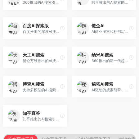
360推出的AI搜索引擎，专注于安全智能搜索。面向普通用户，提供智能问答、网页搜索、内容整理等服务，安全防护能力强。
阿里推出的AI搜索助手，专注于智能信息获取。面向普通用户，提供智能搜索、内容整理、知识问答等服务，与阿里生态深度整合。
百度AI探索版
链企AI
百度推出的深度AI搜索引擎，整合百度知识图谱。面向中文用户，提供智能问答、知识探索、内容生成等服务，知识覆盖面广。
AI商业搜索和标书写作工具，专注于企业服务场景。面向企业用户，提供商业信息搜索、标书生成、企业分析等服务，商业信息专业。
天工AI搜索
纳米AI搜索
昆仑万维推出的AI搜索引擎，整合大模型与搜索能力。面向普通用户，提供智能问答、深度搜索、内容整理等服务，中文搜索体验好。
360推出的新一代超级AI搜索，深度整合360搜索资源。面向普通用户，提供智能问答、多模态搜索、内容生成等服务，安全可靠。
博查AI搜索
秘塔AI搜索
支持多模型的AI搜索引擎，整合多种大模型能力。面向AI爱好者，提供多模型搜索、答案对比、深度分析等服务，模型选择灵活。
AI驱动的搜索引擎，专注于无广告直达结果。面向研究者和信息获取需求者，提供深度搜索、来源标注、答案整理等服务，搜索结果干净准确，信息可信度高。
知乎直答
知乎推出的AI搜索引擎，专注于知识问答场景。面向知识获取者，提供知乎内容搜索、智能问答、知识整理等服务，专业知识丰富。