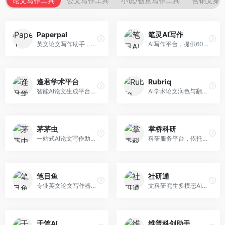
论文写作工具
公文写作工具
小说/创意写作工具
营销文案
Paperpal
笔灵AI写作
英文论文写作助手，专注于学术英语润色。面向需要发表国际期刊的研究者，提供语法检查、学术表达优化、格式规范等服务，英语表达地道专业。
AI写作平台，提供600+写作模板。面向学生、职场人士和内容创作者，支持论文、公文、营销文案等多种文体，模板丰富，一键生成，写作效率大幅提升。
逢君学术平台
Rubriq
智能AI论文生成平台，支持查重检测。面向高校学生和研究人员，提供论文选题、内容生成、查重修改等一站式服务，学术写作流程完整。
AI学术论文润色与翻译平台。面向国际期刊投稿者，提供论文润色、翻译、格式调整等服务，支持多语言，学术表达专业规范。
茅茅虫
掌桥科研
一站式AI论文写作助手，覆盖学术写作全场景。面向高校学生和科研人员，提供开题报告、文献综述、论文正文等写作服务，支持多学科多类型论文，操作简便。
科研服务平台，依托3亿+真实文献数据库。面向学术研究者和学生，提供文献检索、论文写作、科研数据分析等服务，文献资源丰富，学术支持专业。
笔目鱼
社研通
专业英文论文写作器，支持学术论文全流程。面向留学生和国际期刊投稿者，提供英文论文撰写、润色、格式调整等服务，学术英语表达规范。
文科研究生多模态AI学术写作平台。面向文科研究生和社科研究者，提供文献综述、理论分析、定性研究辅助等服务，文科研究方法论支持完善。
千笔AI
维普科创助手