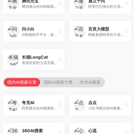
腾讯元宝
通义千问
腾讯推出的AI智能助手，整合微信生态和腾讯云服务。面向普通用户和企业客户，支持文档解析、图像理解、联网搜索等功能，与腾讯产品无缝衔接，办公协作便捷。
阿里巴巴推出的大语言模型平台，提供对话问答、文档处理、图像理解、代码编写等全方位AI服务。面向企业用户和个人开发者，集成阿里云生态，支持多模态交互，企业级安全保障。
问小白
百灵大模型
AI智能助手平台，提供知识问答、文本创作、文档处理等服务。面向普通用户和职场人士，操作简便，响应速度快，支持多场景应用。
蚂蚁集团研发的大语言模型平台，专注于金融科技和企业服务。面向金融机构和企业客户，提供智能客服、风险分析、文档处理等服务，金融场景理解深入。
长猫LongCat
美团自研的大语言模型对话平台，专注于本地生活服务场景。面向美团生态用户，提供智能推荐、服务问答等功能，本地生活知识覆盖全面。
国内AI搜索引擎
国际AI搜索引擎
学术AI搜索
夸克AI
点点
阿里推出的AI搜索助手，整合搜索与AI功能。面向年轻用户，提供智能搜索、文档处理、学习辅助等服务，与夸克生态深度整合。
小红书推出的AI搜索应用，专注于生活方式内容搜索。面向小红书用户，提供生活攻略、消费决策、内容推荐等服务，生活方式内容丰富。
360AI搜索
心流