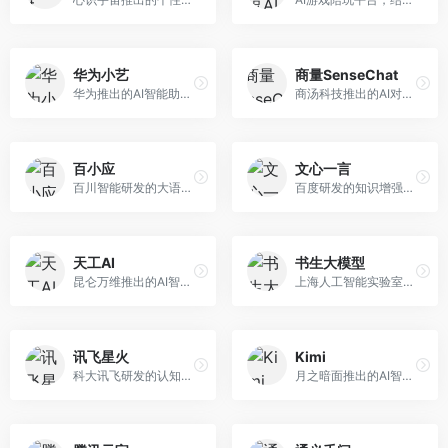
华为小艺
商量SenseChat
华为推出的AI智能助手网页端，深度整合鸿蒙生态和华为云服务。面向华为设备用户，支持语音交互、智能问答、设备控制等功能，与华为硬件生态无缝衔接。
商汤科技推出的AI对话平台，结合计算机视觉和自然语言处理技术。面向企业用户和开发者，支持多模态交互，视觉理解能力强，适合智能客服和内容创作场景。
百小应
文心一言
百川智能研发的大语言模型助手，专注于中文理解和生成。面向中文用户，提供知识问答、文本创作、代码辅助等服务，模型参数规模大，中文表达流畅自然。
百度研发的知识增强大语言模型，深度融合百度知识图谱和搜索能力。面向中文用户，提供知识问答、文本创作、逻辑推理等服务，中文语境理解准确，知识覆盖面广。
天工AI
书生大模型
昆仑万维推出的AI智能助手，集成搜索、对话、创作等多种能力。面向普通用户和内容创作者，支持联网搜索、文本生成、图像理解等功能，响应速度快，免费使用。
上海人工智能实验室研发的开源大模型系列，支持多尺度和多模态。面向研究机构和开发者，开源生态完善，学术研究背景深厚，适合科研和定制开发。
讯飞星火
Kimi
科大讯飞研发的认知智能大模型，深度融合语音识别和自然语言处理技术。面向企业用户和教育领域，提供语音交互、文档处理、代码生成等服务，中文语音识别准确率高。
月之暗面推出的AI智能助手，核心优势在于超长文本处理能力，支持20万字以上文档分析。面向学术研究者、职场人士和内容创作者，提供文档解读、PPT生成、联网搜索等综合服务。