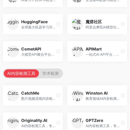
HuggingFace
魔搭社区
全球最大机器学习开源社区，整合模型库与开发工具。面向AI研究者和开发者，提供开源模型、数据集、开发工具等资源，开源生态最完善。
阿里达摩院AI模型社区，专注于中文AI生态。面向中文开发者，提供开源模型、数据集、开发工具等资源，中文模型丰富。
CometAPI
APIMart
大模型API聚合平台，整合多种AI模型服务。面向开发者，提供统一接口、模型切换、监控分析等服务，API管理便捷。
一站式AI API平台，整合多种AI服务。面向开发者，提供模型API、图像处理、语音识别等服务，API种类丰富。
AI内容检测工具
学术检测
CatchMe
Winston AI
图片视频违规内容检测平台，专注于视觉内容安全。面向内容平台，提供图片审核、视频审核、直播监控等服务，视觉检测专业。
教育领域AI内容检测平台，专注于学术诚信。面向教育机构，提供AI内容检测、抄袭检测、报告生成等服务，教育适配性强。
Originality.AI
GPTZero
AI内容检测工具，专注于内容原创性验证。面向内容创作者和出版商，提供AI检测、抄袭检测、批量分析等服务，检测精度高。
AI内容检测工具，专注于AI生成文本识别。面向教育工作者和出版商，提供文本检测、批量分析、API接口等服务，检测准确率高。