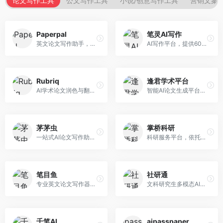
论文写作工具
公文写作工具
小说/创意写作工具
营销文案
Paperpal
笔灵AI写作
英文论文写作助手，专注于学术英语润色。面向需要发表国际期刊的研究者，提供语法检查、学术表达优化、格式规范等服务，英语表达地道专业。
AI写作平台，提供600+写作模板。面向学生、职场人士和内容创作者，支持论文、公文、营销文案等多种文体，模板丰富，一键生成，写作效率大幅提升。
Rubriq
逢君学术平台
AI学术论文润色与翻译平台。面向国际期刊投稿者，提供论文润色、翻译、格式调整等服务，支持多语言，学术表达专业规范。
智能AI论文生成平台，支持查重检测。面向高校学生和研究人员，提供论文选题、内容生成、查重修改等一站式服务，学术写作流程完整。
茅茅虫
掌桥科研
一站式AI论文写作助手，覆盖学术写作全场景。面向高校学生和科研人员，提供开题报告、文献综述、论文正文等写作服务，支持多学科多类型论文，操作简便。
科研服务平台，依托3亿+真实文献数据库。面向学术研究者和学生，提供文献检索、论文写作、科研数据分析等服务，文献资源丰富，学术支持专业。
笔目鱼
社研通
专业英文论文写作器，支持学术论文全流程。面向留学生和国际期刊投稿者，提供英文论文撰写、润色、格式调整等服务，学术英语表达规范。
文科研究生多模态AI学术写作平台。面向文科研究生和社科研究者，提供文献综述、理论分析、定性研究辅助等服务，文科研究方法论支持完善。
千笔AI
aipasspaper