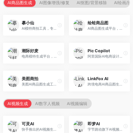
AI商品图生成
AI图像增强/修复
AI抠图/背景移除
AI绘画/
摹小仙
绘蛙商品图
AI模特商拍工具，专注于服装电商。面向服装电商卖家，提供虚拟模特试穿、商品展示图生成等服务，模特形象多样，拍摄成本低。
AI商品图生成平台，支持模特换装和场景生成。面向电商卖家，提供商品上身效果展示、场景化商品图生成等服务，电商营销效果显著。
潮际好麦
Pic Copilot
电商模特生成平台，支持AI虚拟模特创作。面向服装和配饰电商，提供模特试穿、商品展示、营销素材生成等服务，模特形象可定制。
阿里国际AI电商设计工具，专注于跨境电商。面向跨境电商卖家，提供商品图优化、营销海报生成、多语言适配等服务，海外市场适配性强。
美图商拍
LinkFox AI
美图AI商品图生成工具，整合美图生态。面向电商卖家，提供商品图美化、模特替换、场景生成等服务，移动端操作便捷。
跨境电商AI商品图生成工具。面向跨境电商卖家，支持多语言商品图生成、模特替换、场景优化等服务，适配海外电商平台需求。
AI视频生成
AI数字人视频
AI视频编辑
可灵AI
即梦AI
快手推出的AI视频生成平台，支持文生视频和图生视频，可生成长达2分钟的高质量视频内容。面向短视频创作者和营销人员，操作简便，生成效果逼真，适合商业推广和创意表达。
字节跳动旗下AI视频创作平台，支持多模态内容生成。面向内容创作者和营销人员，提供文生视频、图生视频、智能剪辑等功能，中文理解能力强，创作效率高。