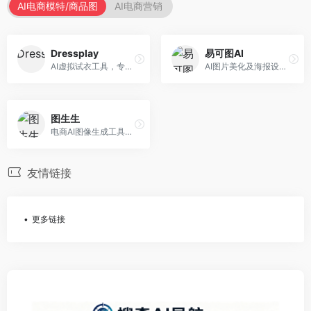
AI电商模特/商品图
AI电商营销
Dressplay
易可图AI
AI虚拟试衣工具，专注于服装电商体验。面向服装电商，提供虚拟试穿、尺码推荐、穿搭建议等服务，试衣体验真实。
AI图片美化及海报设计平台，专注于电商视觉设计。面向电商卖家，提供图片美化、海报设计、营销素材等服务，设计效率高。
图生生
电商AI图像生成工具，专注于商品图创作。面向电商卖家，提供商品图生成、背景替换、批量处理等服务，商品图质量高。
友情链接
更多链接