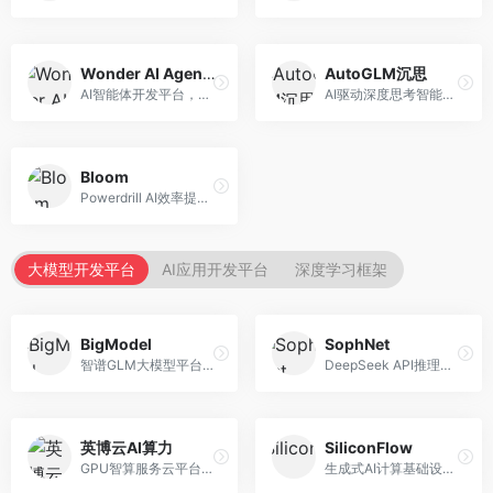
Wonder AI Agents
AutoGLM沉思
AI智能体开发平台，专注于低代码智能体创建。面向开发者，提供可视化开发、模板库、部署服务等功能，开发门槛低。
AI驱动深度思考智能体，专注于复杂推理任务。面向高级用户，提供深度分析、逻辑推理、决策支持等服务，推理能力强。
Bloom
Powerdrill AI效率提升平台，专注于企业智能化。面向企业用户，提供智能体创建、流程自动化、数据分析等服务，企业效率提升显著。
大模型开发平台
AI应用开发平台
深度学习框架
BigModel
SophNet
智谱GLM大模型平台，提供API调用与模型服务。面向开发者和企业用户，提供GLM系列模型API、微调服务、应用开发工具等，开源生态完善。
DeepSeek API推理平台，专注于DeepSeek模型服务。面向开发者，提供DeepSeek模型API、高性能推理、低成本服务，推理效率高。
英博云AI算力
SiliconFlow
GPU智算服务云平台，专注于AI算力租赁。面向AI研究者和企业，提供GPU租赁、模型训练、推理服务等，算力资源丰富。
生成式AI计算基础设施平台，专注于模型推理服务。面向开发者和企业，提供多模型API、高性能推理、成本优化等服务，推理性价比高。