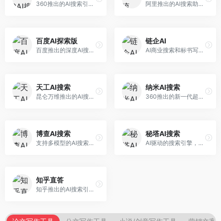
360推出的AI搜索引擎，专注于安全智能搜索。面向普通用户，提供智能问答、网页搜索、内容整理等服务，安全防护能力强。
阿里推出的AI搜索助手，专注于智能信息获取。面向普通用户，提供智能搜索、内容整理、知识问答等服务，与阿里生态深度整合。
百度AI探索版
链企AI
百度推出的深度AI搜索引擎，整合百度知识图谱。面向中文用户，提供智能问答、知识探索、内容生成等服务，知识覆盖面广。
AI商业搜索和标书写作工具，专注于企业服务场景。面向企业用户，提供商业信息搜索、标书生成、企业分析等服务，商业信息专业。
天工AI搜索
纳米AI搜索
昆仑万维推出的AI搜索引擎，整合大模型与搜索能力。面向普通用户，提供智能问答、深度搜索、内容整理等服务，中文搜索体验好。
360推出的新一代超级AI搜索，深度整合360搜索资源。面向普通用户，提供智能问答、多模态搜索、内容生成等服务，安全可靠。
博查AI搜索
秘塔AI搜索
支持多模型的AI搜索引擎，整合多种大模型能力。面向AI爱好者，提供多模型搜索、答案对比、深度分析等服务，模型选择灵活。
AI驱动的搜索引擎，专注于无广告直达结果。面向研究者和信息获取需求者，提供深度搜索、来源标注、答案整理等服务，搜索结果干净准确，信息可信度高。
知乎直答
知乎推出的AI搜索引擎，专注于知识问答场景。面向知识获取者，提供知乎内容搜索、智能问答、知识整理等服务，专业知识丰富。