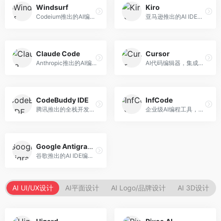
Windsurf
Kiro
Codeium推出的AI编程工具，专注于代码智能辅助。面向开发者，提供代码补全、代码生成、代码解释等服务，多语言支持完善。
亚马逊推出的AI IDE，深度整合AWS云服务。面向AWS开发者，提供代码生成、云服务集成、部署自动化等服务，与AWS生态无缝衔接。
Claude Code
Cursor
Anthropic推出的AI编程工具，基于Claude模型。面向开发者，提供代码生成、代码审查、调试辅助等服务，代码质量高，推理能力强。
AI代码编辑器，集成GPT-4模型，专注于智能编程辅助。面向开发者，提供代码生成、代码解释、错误修复等服务，编程体验流畅，开发效率高。
CodeBuddy IDE
InfCode
腾讯推出的全栈开发AI IDE，整合腾讯云服务。面向开发者，提供代码生成、调试辅助、部署服务等功能，与腾讯云生态深度整合。
企业级AI编程工具，专注于团队协作开发。面向企业开发团队，提供代码生成、代码审查、团队协作等服务，企业级功能完善。
Google Antigravity
谷歌推出的AI IDE编程智能体，整合Google Cloud服务。面向谷歌生态开发者，提供智能编程辅助、云服务集成等功能。
AI UI/UX设计
AI平面设计
AI Logo/品牌设计
AI 3D设计