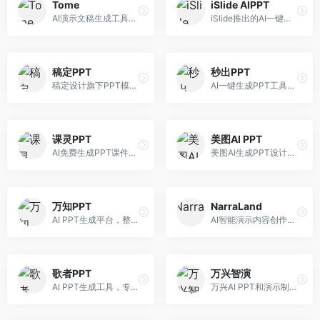
Tome
iSlide AIPPT
AI演示文稿生成工具，专注于故事化演示创作。面向创业者和营销人员，提供故事叙述、视觉设计、内容生成等服务，演示文稿叙事性强。
iSlide推出的AI一键设计精美PPT工具。面向PPT设计用户，提供模板库、内容生成、设计优化等服务，与iSlide插件深度整合。
稿定PPT
秒出PPT
稿定设计旗下PPT模板资源库，整合AI生成功能。面向设计师和职场人士，提供海量PPT模板、AI内容生成等服务，模板质量高。
AI一键生成PPT工具，专注于快速演示文稿制作。面向职场人士，支持主题输入、内容生成、模板套用等功能，PPT生成速度快，适合紧急制作场景。
课灵PPT
美图AI PPT
AI免费生成PPT课件平台，专注于教育场景。面向教师和教育工作者，提供课件生成、教学设计、模板选择等服务，教育适配性强。
美图AI生成PPT设计工具，整合图像处理能力。面向设计师和职场人士，提供PPT生成、图片美化、设计优化等服务，视觉设计美观。
万知PPT
NarraLand
AI PPT生成平台，整合知识库与创作功能。面向职场人士，支持内容检索、PPT生成、设计优化等服务，知识整合能力强。
AI智能演示内容创作平台，专注于叙事演示。面向内容创作者，提供故事创作、演示生成、动画设计等服务，演示内容生动有趣。
歌者PPT
万兴智演
AI PPT生成工具，专注于演示文稿智能创作。面向职场人士，支持主题输入、内容生成、设计美化等功能，PPT制作效率高。
万兴AI PPT和演示制作软件，整合视频演示功能。面向职场人士和教育工作者，提供PPT生成、演示录制、视频制作等服务，演示功能完善。