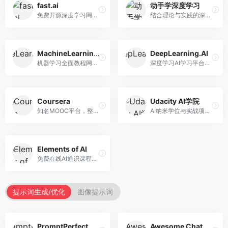
fast.ai
动手学深度学习
免费开源深度学习网站，专注于实用AI教学。面向开发者，提供免费深度学习课程、实战项目、代码库等资源，学习门槛低。
结合理论与实践的深度学习教材，专注于代码驱动学习。面向学生和开发者，提供深度学习理论、代码实现、练习题等资源，学习体验好。
MachineLearningMastery
DeepLearning.AI
机器学习全面教程网站，专注于实用技能教学。面向开发者，提供机器学习算法、Python实现、项目实战等教程，实用性强。
深度学习AI学习平台，由吴恩达创立。面向AI学习者，提供深度学习专项课程、AI新闻、技术社区等资源，课程质量权威。
Coursera
Udacity AI学院
知名MOOC平台，整合全球顶尖大学课程资源。面向学习者，提供AI、机器学习、深度学习等课程，证书认可度高，课程质量专业。
AI纳米学位与实战项目平台，专注于职业导向学习。面向AI从业者，提供机器学习、深度学习、计算机视觉等纳米学位，项目实战性强。
Elements of AI
免费在线AI通识课程，专注于AI基础知识普及。面向普通大众，提供AI概念、原理、应用等入门知识，语言通俗易懂。
提示词生成/优化
图像提示词
PromptPerfect
Awesome ChatGPT Prompts