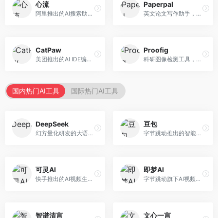
心流
Paperpal
阿里推出的AI搜索助手，专注于智能信息获取。面向普通用户，提供智能搜索、内容整理、知识问答等服务，与阿里生态深度整合。
英文论文写作助手，专注于学术英语润色。面向需要发表国际期刊的研究者，提供语法检查、学术表达优化、格式规范等服务，英语表达地道专业。
CatPaw
Proofig
美团推出的AI IDE编程工具，专注于本地开发生态。面向开发者，提供智能代码补全、代码生成、项目管理等服务，本地开发体验好。
科研图像检测工具，专注于学术图像完整性验证。面向科研人员，提供图像检测、重复分析、报告生成等服务，学术检测专业。
国内热门AI工具
国际热门AI工具
DeepSeek
豆包
幻方量化研发的大语言模型平台，专注于深度推理和代码生成能力。面向开发者、研究人员和技术爱好者，提供强大的逻辑推理和数学计算功能，开源生态完善，API接口友好。
字节跳动推出的智能对话助手平台，提供文本创作、知识问答、英语学习等多种AI服务。面向普通用户和内容创作者，支持多轮对话和文件解析，免费使用，响应速度快，中文理解能力强。
可灵AI
即梦AI
快手推出的AI视频生成平台，支持文生视频和图生视频，可生成长达2分钟的高质量视频内容。面向短视频创作者和营销人员，操作简便，生成效果逼真，适合商业推广和创意表达。
字节跳动旗下AI视频创作平台，支持多模态内容生成。面向内容创作者和营销人员，提供文生视频、图生视频、智能剪辑等功能，中文理解能力强，创作效率高。
智谱清言
文心一言