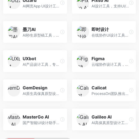
Uizard
Pixso AI
AI网页App UI设计工具，专注于快速界面生成。面向产品经理和设计师，提供线框图转UI、界面生成、设计优化等服务，设计速度快。
AI设计工具，支持UI/UX设计全流程。面向设计师和产品团队，提供界面生成、设计优化、协作评审等服务，国产替代方案，团队协作便捷。
墨刀AI
即时设计
AI秒生原型稿工具，专注于快速原型设计。面向产品经理和设计师，提供原型生成、交互设计、团队协作等服务，原型制作效率高。
在线协作UI设计工具，整合AI设计功能。面向设计师和产品团队，提供界面设计、原型制作、设计资源库等服务，国产协作设计平台。
UXbot
Figma
AI产品设计工具，专注于用户体验优化。面向UX设计师，提供用户研究、设计建议、可用性测试等服务，UX设计支持完善。
云端协作设计工具，整合AI设计辅助功能。面向UI/UX设计师和产品团队，提供界面设计、原型制作、团队协作等服务，协作功能强大，是UI设计领域的标杆产品。
GemDesign
Calicat
AI原生高保真原型设计工具，专注于智能设计生成。面向设计师，提供界面生成、设计优化、原型制作等服务，设计自动化程度高。
ProcessOn团队推出的产设研协作平台，整合设计与协作功能。面向产品团队，提供设计协作、文档管理、团队沟通等服务，产研协作便捷。
MasterGo AI
Galileo AI
国产智能UI设计助手，专注于界面设计自动化。面向UI设计师，提供界面生成、组件设计、设计系统构建等服务，中文用户适配性好。
AI高保真原型设计工具，专注于UI界面生成。面向设计师和产品团队，提供界面生成、交互设计、设计优化等服务，界面质量高。