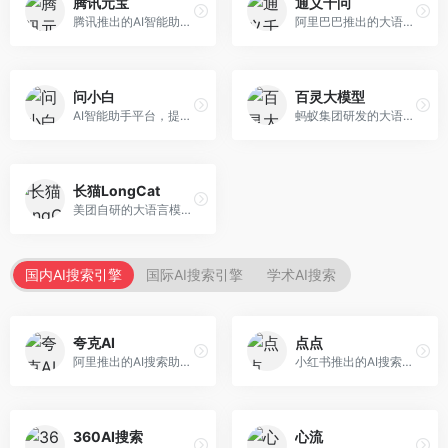
腾讯元宝
通义千问
腾讯推出的AI智能助手，整合微信生态和腾讯云服务。面向普通用户和企业客户，支持文档解析、图像理解、联网搜索等功能，与腾讯产品无缝衔接，办公协作便捷。
阿里巴巴推出的大语言模型平台，提供对话问答、文档处理、图像理解、代码编写等全方位AI服务。面向企业用户和个人开发者，集成阿里云生态，支持多模态交互，企业级安全保障。
问小白
百灵大模型
AI智能助手平台，提供知识问答、文本创作、文档处理等服务。面向普通用户和职场人士，操作简便，响应速度快，支持多场景应用。
蚂蚁集团研发的大语言模型平台，专注于金融科技和企业服务。面向金融机构和企业客户，提供智能客服、风险分析、文档处理等服务，金融场景理解深入。
长猫LongCat
美团自研的大语言模型对话平台，专注于本地生活服务场景。面向美团生态用户，提供智能推荐、服务问答等功能，本地生活知识覆盖全面。
国内AI搜索引擎
国际AI搜索引擎
学术AI搜索
夸克AI
点点
阿里推出的AI搜索助手，整合搜索与AI功能。面向年轻用户，提供智能搜索、文档处理、学习辅助等服务，与夸克生态深度整合。
小红书推出的AI搜索应用，专注于生活方式内容搜索。面向小红书用户，提供生活攻略、消费决策、内容推荐等服务，生活方式内容丰富。
360AI搜索
心流