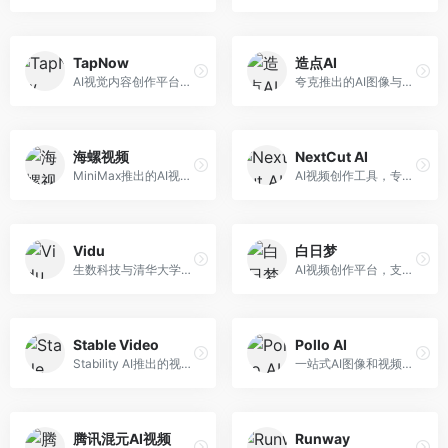
TapNow
造点AI
AI视觉内容创作平台，整合图像与视频生成能力。面向内容创作者，提供文生图、文生视频、智能编辑等服务，创作工具丰富，一站式体验便捷。
夸克推出的AI图像与视频创作平台。面向普通用户和内容创作者，提供文生图、文生视频等功能，操作简便，与夸克生态深度整合。
海螺视频
NextCut AI
MiniMax推出的AI视频生成工具，支持高质量视频创作。面向内容创作者，提供文生视频、视频编辑等功能，生成速度快，视频效果自然流畅。
AI视频创作工具，专注于智能剪辑和视频生成。面向视频创作者，提供智能剪辑、视频生成、特效添加等功能，剪辑效率高，适合快节奏内容生产。
Vidu
白日梦
生数科技与清华大学联合研发的AI视频生成大模型。面向视频创作者和内容生产者，支持文生视频、图生视频，视频质量高，物理运动理解准确，国产视频生成领先工具。
AI视频创作平台，支持生成长达50分钟的长视频内容。面向长视频创作者和内容生产者，支持故事视频生成、视频编辑等功能，适合叙事性内容创作。
Stable Video
Pollo AI
Stability AI推出的视频生成模型，开源可部署。面向开发者和专业创作者，支持视频生成、视频编辑等功能，开源生态完善，定制化程度高。
一站式AI图像和视频创作平台，整合多种生成工具。面向内容创作者，提供文生图、文生视频、视频编辑等服务，创作工具全面，一站式体验便捷。
腾讯混元AI视频
Runway