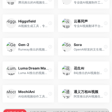
腾讯推出的AI视频生成工具，基于混元大模型。面向腾讯生态用户和内容创作者，支持文生视频、视频编辑等功能，与腾讯产品生态深度整合。
专业级AI视频制作工具，支持视频生成与编辑。面向影视制作人和创意工作者，提供文生视频、视频编辑、绿幕抠像等专业功能，视频处理能力强，适合专业创作场景。
Higgsfield
云幕同声
AI视频生成工具，专注于高质量视频内容创作。面向视频创作者和营销人员，支持文生视频、视频编辑等功能，视频效果逼真，适合商业应用。
专业AI视频翻译平台，支持视频多语言配音和字幕生成。面向跨境电商和内容出海从业者，提供视频翻译、配音、字幕生成等服务，多语言支持完善。
Gen-2
Sora
Runway推出的视频生成模型，专注于文生视频和视频风格转换。面向影视制作人和创意工作者，支持文本到视频、图像到视频等多种生成模式，视频质量专业级。
OpenAI研发的文生视频大模型，可根据文字描述生成长达60秒的高清视频。面向影视创作者、广告从业者和内容生产者，视频连贯性强，物理世界理解准确，代表了AI视频生成的最高水平。
Luma Dream Machine
花生AI
Luma AI推出的视频生成工具，专注于高质量视频创作。面向影视创作者和内容生产者，支持文生视频、图生视频，视频质量高，物理运动流畅自然。
B站推出的AI视频创作工具，专注于短视频内容生成。面向B站创作者，支持视频生成、视频编辑等功能，与B站平台深度整合，创作效率高。
MochiAni
通义万相AI视频
AI动画视频创作工具，专注于动画内容生成。面向动画创作者和二次元内容生产者，支持动画风格视频生成，动画效果流畅，适合动漫内容创作。
阿里推出的AI视频生成服务，整合图像与视频创作能力。面向电商和营销从业者，支持商品视频生成、营销视频制作等服务，商业应用场景丰富。