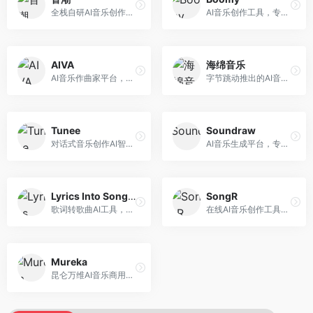
全栈自研AI音乐创作平台，支持从创作到发布的完整流程。面向独立音乐人和音乐工作室，提供作词作曲、编曲混音、音乐发布等服务，创作工具专业。
AI音乐创作工具，专注于快速音乐生成与发布。面向音乐爱好者和业余创作者，支持一键生成原创音乐，可直接发布到音乐平台，创作门槛低。
AIVA
海绵音乐
AI音乐作曲家平台，专注于古典和影视配乐创作。面向影视制作人和游戏开发者，提供原创音乐生成、配乐定制等服务，音乐风格专业，适合影视游戏配乐。
字节跳动推出的AI音乐创作平台，支持多风格音乐生成。面向内容创作者和音乐爱好者，提供歌词创作、旋律生成、编曲制作等服务，创作效率高，适合短视频配乐。
Tunee
Soundraw
对话式音乐创作AI智能体，支持自然语言交互创作。面向音乐爱好者，通过对话方式完成音乐创作，交互体验友好，创作过程直观。
AI音乐生成平台，专注于免版税音乐创作。面向视频创作者和内容制作者，提供背景音乐生成、音乐定制等服务，音乐版权清晰，适合视频配乐场景。
Lyrics Into Song AI
SongR
歌词转歌曲AI工具，支持将歌词转化为完整歌曲。面向歌词创作者和音乐爱好者，提供歌词谱曲、编曲制作等服务，歌词音乐化效率高。
在线AI音乐创作工具，支持歌词与旋律一体化生成。面向内容创作者和音乐爱好者，提供歌词创作、旋律生成、音乐制作等服务，操作简便，创作速度快。
Mureka
昆仑万维AI音乐商用创作平台，专注于商业音乐授权。面向企业和商业用户，提供版权音乐生成、商用授权等服务，音乐版权清晰，商业应用安全。