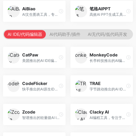
AiBiao
笔格AIPPT
AI文生图表工具，专注于数据可视化展示。面向数据分析师和职场人士，提供图表生成、数据可视化、PPT嵌入等服务，数据展示专业。
高效AI PPT生成工具，专注于演示文稿智能创作。面向职场人士，支持主题输入、内容生成、设计美化等功能，PPT制作效率高。
AI IDE/代码编辑器
AI代码助手/插件
AI无代码/低代码开发
CatPaw
MonkeyCode
美团推出的AI IDE编程工具，专注于本地开发生态。面向开发者，提供智能代码补全、代码生成、项目管理等服务，本地开发体验好。
长亭科技推出的AI编程助手，专注于安全开发。面向开发者，提供代码生成、安全检测、漏洞修复等服务，安全开发能力强。
CodeFlicker
TRAE
快手推出的AI原生IDE，专注于短视频相关开发。面向快手生态开发者，提供代码生成、调试辅助等服务，与快手开发生态深度整合。
字节跳动推出的AI IDE编程工具，深度集成大模型能力。面向开发者，提供智能代码补全、代码解释、重构优化等服务，编程效率显著提升。
Zcode
Clacky AI
智谱推出的轻量级AI IDE，基于GLM模型。面向开发者，提供智能代码补全、代码生成、错误检测等服务，中文编程支持好。
AI编程工具，专注于代码智能生成与优化。面向开发者，提供代码生成、代码重构、错误修复等服务，编程效率高。