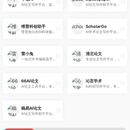
AI论文写作平台，提供无限改稿服务。面向高校学生和学术研究者，支持论文选题、大纲生成、内容撰写、查重修改等全流程服务，改稿次数不限，服务质量有保障。
AI论文写作助手平台，提供智能化的学术写作支持。面向大学生和研究人员，支持多种学科论文生成，提供参考文献管理和格式规范服务，写作效率高。
维普科创助手
ScholarGo
维普推出的AI科研服务平台，整合学术资源与智能写作。面向科研人员和高校师生，提供文献检索、论文写作、查重检测等一站式服务，学术资源权威可靠。
AI学术论文写作平台，专注于理工科领域的逻辑构建。面向理工科研究生和科研工作者，提供公式编辑、数据分析、论文结构优化等服务，理工科写作逻辑严谨。
雷小兔
清北论文
一站式学术编辑器平台，覆盖论文写作全流程。面向高校学生和科研人员，提供选题分析、文献检索、论文生成、查重降重等服务，操作流程清晰，学术写作效率显著提升。
专业论文写作平台，依托高校学术资源。面向本科生和研究生，提供论文指导、写作辅助、查重检测等服务，学术规范性强，适合追求高质量论文的用户。
66AI论文
沁言学术
AI论文工具平台，专注于高质量低查重论文生成。面向大学生和研究生，提供论文写作、降重修改等服务，生成内容原创度高，查重率低。
AI科研写作平台，专注于学术研究辅助。面向研究生和科研工作者，提供文献分析、研究方法指导、论文撰写等服务，学术资源丰富，研究支持全面。
稿易AI论文
AI论文写作助手平台，提供智能化学术写作支持。面向高校学生，支持多种论文类型生成，提供参考文献管理和格式规范服务，操作流程简单。