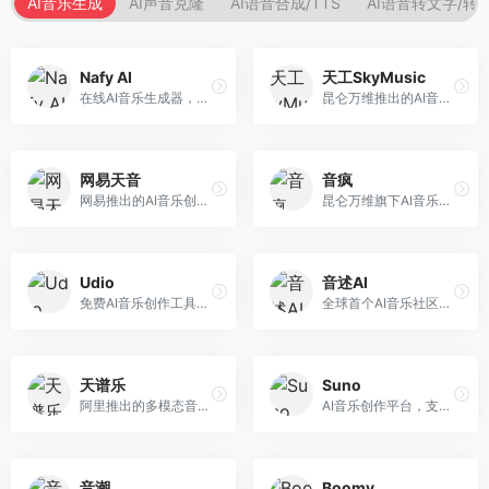
AI音乐生成
AI声音克隆
AI语音合成/TTS
AI语音转文字/转
Nafy AI
天工SkyMusic
在线AI音乐生成器，专注于快速音乐创作。面向内容创作者，支持多种风格音乐生成，操作简便，生成速度快，适合快速配乐需求。
昆仑万维推出的AI音乐创作平台，基于天工大模型。面向音乐创作者，支持歌词生成、旋律创作、音乐编曲等服务，中文音乐创作能力强。
网易天音
音疯
网易推出的AI音乐创作工具，支持作词、作曲与编曲。面向音乐爱好者和独立音乐人，提供歌词生成、旋律创作、编曲制作等服务，与网易云音乐生态深度整合。
昆仑万维旗下AI音乐创作平台，专注于音乐内容生成。面向音乐爱好者和内容创作者，提供多种风格音乐生成，操作简便，创作速度快。
Udio
音述AI
免费AI音乐创作工具，专注于高质量音乐生成。面向音乐创作者和内容制作者，支持多种音乐风格生成，音质专业，创作自由度高，适合专业音乐制作场景。
全球首个AI音乐社区平台，整合创作与分享功能。面向音乐创作者和爱好者，提供音乐创作、作品分享、社区交流等服务，社区氛围活跃。
天谱乐
Suno
阿里推出的多模态音乐生成平台，整合音频与文本理解能力。面向内容创作者，支持歌词生成、旋律创作、音乐编辑等服务，与阿里生态深度整合。
AI音乐创作平台，支持通过文字描述生成完整歌曲，包含歌词、旋律和人声。面向音乐爱好者、内容创作者和独立音乐人，操作门槛低，创作速度快，支持多种音乐风格，为音乐创作带来全新可能。
音潮
Boomy