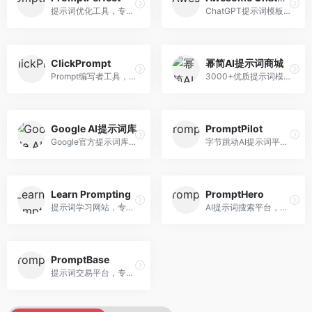
提示词优化工具，专注于提示词质量提升。面向AI用户，提供提示词优化、效果测试、版本对比等服务，提示词优化专业。
ChatGPT提示词模板库，专注于实用提示词收集。面向ChatGPT用户，提供提示词模板、使用场景、效果展示等资源，模板实用性强。
ClickPrompt
幂简AI提示词商城
Prompt编写者工具，专注于提示词创作辅助。面向提示词创作者，提供提示词编辑、测试、分享等服务，创作工具完善。
3000+优质提示词模板平台，专注于中文提示词。面向中文AI用户，提供提示词模板、分类检索、一键使用等服务，中文提示词丰富。
Google AI提示词库
PromptPilot
Google官方提示词库，专注于Gemini模型优化。面向开发者，提供官方提示词指南、最佳实践、示例代码等资源，权威性强。
字节跳动AI提示词平台，专注于提示词优化与管理。面向AI用户，提供提示词优化、效果测试、团队协作等服务，企业级功能完善。
Learn Prompting
PromptHero
提示词学习网站，专注于提示词工程教育。面向AI学习者，提供提示词教程、最佳实践、案例研究等资源，教学内容系统。
AI提示词搜索平台，整合多种AI工具提示词资源。面向AI创作者，提供提示词搜索、模板库、社区分享等服务，提示词资源丰富。
PromptBase
提示词交易平台，专注于高质量提示词买卖。面向AI创作者，提供提示词交易、模板购买、创作者收益等服务，提示词质量高。