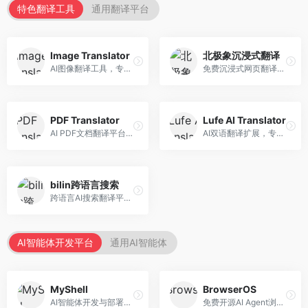
特色翻译工具
通用翻译平台
Image Translator
北极象沉浸式翻译
AI图像翻译工具，专注于图片文字翻译。面向设计师和电商从业者，提供图片文字识别、翻译、替换等服务，图像翻译效果好。
免费沉浸式网页翻译工具，专注于阅读体验。面向普通用户，提供网页双语翻译、文档翻译等服务，免费使用，翻译质量高。
PDF Translator
Lufe AI Translator
AI PDF文档翻译平台，专注于文档本地化。面向商务人士，提供PDF翻译、格式保留、批量处理等服务，文档翻译专业。
AI双语翻译扩展，专注于浏览器翻译场景。面向外语内容阅读者，提供网页双语翻译、划词翻译等服务，浏览器集成便捷。
bilin跨语言搜索
跨语言AI搜索翻译平台，专注于信息获取。面向研究者和内容创作者，提供跨语言搜索、内容翻译、信息整合等服务，跨语言检索能力强。
AI智能体开发平台
通用AI智能体
MyShell
BrowserOS
AI智能体开发与部署平台，专注于语音交互智能体。面向开发者，提供语音智能体创建、部署服务、社区分享等功能，语音交互能力强。
免费开源AI Agent浏览器，专注于浏览器自动化。面向开发者，提供浏览器控制、任务自动化、API接口等服务，开源免费。