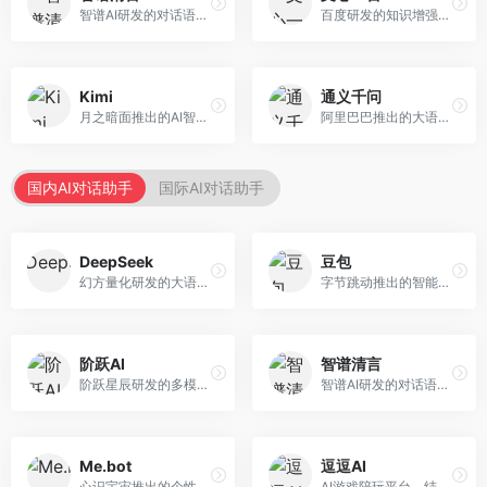
智谱AI研发的对话语言模型，支持中英双语交互。面向中文用户和开发者，提供知识问答、代码编写、文档解读等服务，开源生态完善，学术研究背景深厚。
百度研发的知识增强大语言模型，深度融合百度知识图谱和搜索能力。面向中文用户，提供知识问答、文本创作、逻辑推理等服务，中文语境理解准确，知识覆盖面广。
Kimi
通义千问
月之暗面推出的AI智能助手，核心优势在于超长文本处理能力，支持20万字以上文档分析。面向学术研究者、职场人士和内容创作者，提供文档解读、PPT生成、联网搜索等综合服务。
阿里巴巴推出的大语言模型平台，提供对话问答、文档处理、图像理解、代码编写等全方位AI服务。面向企业用户和个人开发者，集成阿里云生态，支持多模态交互，企业级安全保障。
国内AI对话助手
国际AI对话助手
DeepSeek
豆包
幻方量化研发的大语言模型平台，专注于深度推理和代码生成能力。面向开发者、研究人员和技术爱好者，提供强大的逻辑推理和数学计算功能，开源生态完善，API接口友好。
字节跳动推出的智能对话助手平台，提供文本创作、知识问答、英语学习等多种AI服务。面向普通用户和内容创作者，支持多轮对话和文件解析，免费使用，响应速度快，中文理解能力强。
阶跃AI
智谱清言
阶跃星辰研发的多模态大模型平台，支持文本、图像、视频的综合理解与生成。面向创作者和企业客户，提供内容创作、智能分析等服务，多模态能力突出。
智谱AI研发的对话语言模型，支持中英双语交互。面向中文用户和开发者，提供知识问答、代码编写、文档解读等服务，开源生态完善，学术研究背景深厚。
Me.bot
逗逗AI
心识宇宙推出的个性化AI伴侣，专注于情感交互和个人助理服务。面向个人用户，支持日程管理、情感陪伴、知识问答等功能，交互体验人性化。
AI游戏陪玩平台，结合游戏理解和自然语言交互技术。面向游戏玩家，提供游戏攻略、陪玩互动、社交聊天等服务，游戏知识丰富，互动体验有趣。