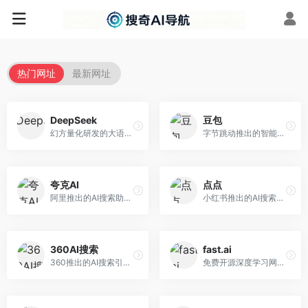
热门网址
最新网址
DeepSeek
豆包
幻方量化研发的大语言模型平台，专注于深度推理和代码生成能力。面向开发者、研究人员和技术爱好者，提供强大的逻辑推理和数学计算功能，开源生态完善，API接口友好。
字节跳动推出的智能对话助手平台，提供文本创作、知识问答、英语学习等多种AI服务。面向普通用户和内容创作者，支持多轮对话和文件解析，免费使用，响应速度快，中文理解能力强。
夸克AI
点点
阿里推出的AI搜索助手，整合搜索与AI功能。面向年轻用户，提供智能搜索、文档处理、学习辅助等服务，与夸克生态深度整合。
小红书推出的AI搜索应用，专注于生活方式内容搜索。面向小红书用户，提供生活攻略、消费决策、内容推荐等服务，生活方式内容丰富。
360AI搜索
fast.ai
360推出的AI搜索引擎，专注于安全智能搜索。面向普通用户，提供智能问答、网页搜索、内容整理等服务，安全防护能力强。
免费开源深度学习网站，专注于实用AI教学。面向开发者，提供免费深度学习课程、实战项目、代码库等资源，学习门槛低。