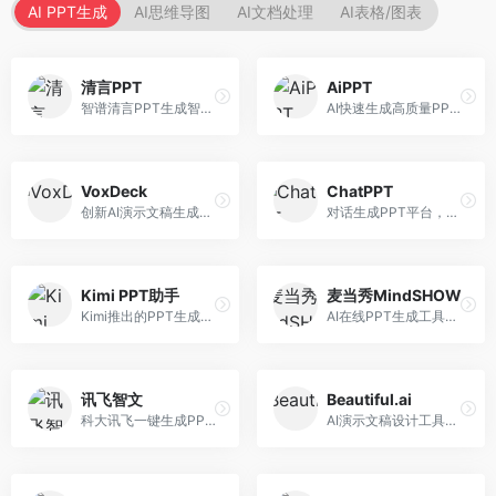
AI PPT生成
AI思维导图
AI文档处理
AI表格/图表
清言PPT
AiPPT
智谱清言PPT生成智能体，基于GLM大模型。面向智谱用户，支持对话生成PPT、内容优化等服务，与智谱生态深度整合。
AI快速生成高质量PPT平台，支持主题定制。面向职场人士和学生，提供一键生成、模板选择、内容优化等服务，PPT制作速度快，设计质量高。
VoxDeck
ChatPPT
创新AI演示文稿生成工具，支持语音交互创作。面向职场人士，支持语音输入、PPT生成、内容优化等功能，语音创作体验便捷。
对话生成PPT平台，支持自然语言交互创作。面向职场人士和教育工作者，通过对话方式完成PPT制作，交互体验友好，创作过程直观。
Kimi PPT助手
麦当秀MindSHOW
Kimi推出的PPT生成智能体，整合长文本处理能力。面向职场人士和学生，支持文档解析、PPT生成、内容优化等服务，与Kimi生态深度整合。
AI在线PPT生成工具，支持思维导图转PPT。面向职场人士，提供思维导图导入、PPT生成、模板选择等服务，思维导图转PPT效率高。
讯飞智文
Beautiful.ai
科大讯飞一键生成PPT和Word工具，整合语音技术。面向职场人士，支持语音输入、文档生成、格式调整等功能，办公效率显著提升。
AI演示文稿设计工具，专注于自动化设计排版。面向职场人士，提供智能排版、模板选择、设计优化等服务，设计美观度高。