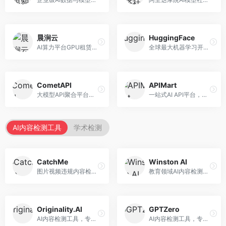
晨涧云
HuggingFace
AI算力平台GPU租赁服务，专注于弹性算力。面向开发者和研究者，提供GPU租赁、弹性调度、成本优化等服务，算力灵活。
全球最大机器学习开源社区，整合模型库与开发工具。面向AI研究者和开发者，提供开源模型、数据集、开发工具等资源，开源生态最完善。
CometAPI
APIMart
大模型API聚合平台，整合多种AI模型服务。面向开发者，提供统一接口、模型切换、监控分析等服务，API管理便捷。
一站式AI API平台，整合多种AI服务。面向开发者，提供模型API、图像处理、语音识别等服务，API种类丰富。
AI内容检测工具
学术检测
CatchMe
Winston AI
图片视频违规内容检测平台，专注于视觉内容安全。面向内容平台，提供图片审核、视频审核、直播监控等服务，视觉检测专业。
教育领域AI内容检测平台，专注于学术诚信。面向教育机构，提供AI内容检测、抄袭检测、报告生成等服务，教育适配性强。
Originality.AI
GPTZero
AI内容检测工具，专注于内容原创性验证。面向内容创作者和出版商，提供AI检测、抄袭检测、批量分析等服务，检测精度高。
AI内容检测工具，专注于AI生成文本识别。面向教育工作者和出版商，提供文本检测、批量分析、API接口等服务，检测准确率高。