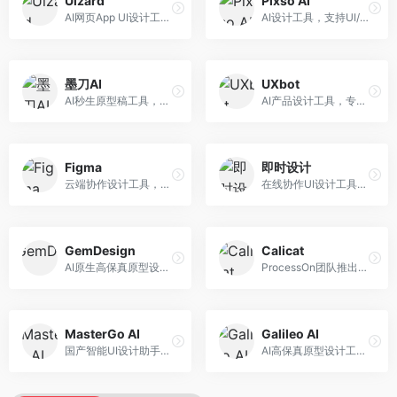
Uizard
Pixso AI
AI网页App UI设计工具，专注于快速界面生成。面向产品经理和设计师，提供线框图转UI、界面生成、设计优化等服务，设计速度快。
AI设计工具，支持UI/UX设计全流程。面向设计师和产品团队，提供界面生成、设计优化、协作评审等服务，国产替代方案，团队协作便捷。
墨刀AI
UXbot
AI秒生原型稿工具，专注于快速原型设计。面向产品经理和设计师，提供原型生成、交互设计、团队协作等服务，原型制作效率高。
AI产品设计工具，专注于用户体验优化。面向UX设计师，提供用户研究、设计建议、可用性测试等服务，UX设计支持完善。
Figma
即时设计
云端协作设计工具，整合AI设计辅助功能。面向UI/UX设计师和产品团队，提供界面设计、原型制作、团队协作等服务，协作功能强大，是UI设计领域的标杆产品。
在线协作UI设计工具，整合AI设计功能。面向设计师和产品团队，提供界面设计、原型制作、设计资源库等服务，国产协作设计平台。
GemDesign
Calicat
AI原生高保真原型设计工具，专注于智能设计生成。面向设计师，提供界面生成、设计优化、原型制作等服务，设计自动化程度高。
ProcessOn团队推出的产设研协作平台，整合设计与协作功能。面向产品团队，提供设计协作、文档管理、团队沟通等服务，产研协作便捷。
MasterGo AI
Galileo AI
国产智能UI设计助手，专注于界面设计自动化。面向UI设计师，提供界面生成、组件设计、设计系统构建等服务，中文用户适配性好。
AI高保真原型设计工具，专注于UI界面生成。面向设计师和产品团队，提供界面生成、交互设计、设计优化等服务，界面质量高。