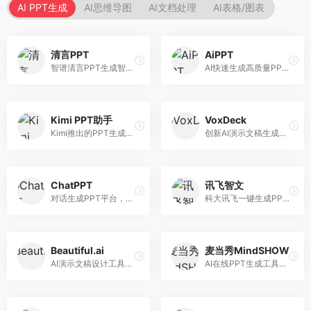
AI PPT生成
AI思维导图
AI文档处理
AI表格/图表
清言PPT
AiPPT
智谱清言PPT生成智能体，基于GLM大模型。面向智谱用户，支持对话生成PPT、内容优化等服务，与智谱生态深度整合。
AI快速生成高质量PPT平台，支持主题定制。面向职场人士和学生，提供一键生成、模板选择、内容优化等服务，PPT制作速度快，设计质量高。
Kimi PPT助手
VoxDeck
Kimi推出的PPT生成智能体，整合长文本处理能力。面向职场人士和学生，支持文档解析、PPT生成、内容优化等服务，与Kimi生态深度整合。
创新AI演示文稿生成工具，支持语音交互创作。面向职场人士，支持语音输入、PPT生成、内容优化等功能，语音创作体验便捷。
ChatPPT
讯飞智文
对话生成PPT平台，支持自然语言交互创作。面向职场人士和教育工作者，通过对话方式完成PPT制作，交互体验友好，创作过程直观。
科大讯飞一键生成PPT和Word工具，整合语音技术。面向职场人士，支持语音输入、文档生成、格式调整等功能，办公效率显著提升。
Beautiful.ai
麦当秀MindSHOW
AI演示文稿设计工具，专注于自动化设计排版。面向职场人士，提供智能排版、模板选择、设计优化等服务，设计美观度高。
AI在线PPT生成工具，支持思维导图转PPT。面向职场人士，提供思维导图导入、PPT生成、模板选择等服务，思维导图转PPT效率高。