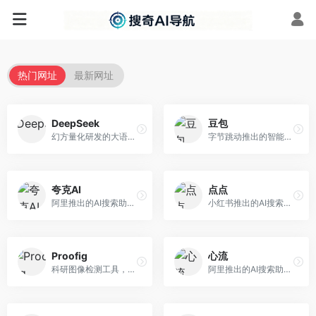
热门网址
最新网址
DeepSeek
豆包
幻方量化研发的大语言模型平台，专注于深度推理和代码生成能力。面向开发者、研究人员和技术爱好者，提供强大的逻辑推理和数学计算功能，开源生态完善，API接口友好。
字节跳动推出的智能对话助手平台，提供文本创作、知识问答、英语学习等多种AI服务。面向普通用户和内容创作者，支持多轮对话和文件解析，免费使用，响应速度快，中文理解能力强。
夸克AI
点点
阿里推出的AI搜索助手，整合搜索与AI功能。面向年轻用户，提供智能搜索、文档处理、学习辅助等服务，与夸克生态深度整合。
小红书推出的AI搜索应用，专注于生活方式内容搜索。面向小红书用户，提供生活攻略、消费决策、内容推荐等服务，生活方式内容丰富。
Proofig
心流
科研图像检测工具，专注于学术图像完整性验证。面向科研人员，提供图像检测、重复分析、报告生成等服务，学术检测专业。
阿里推出的AI搜索助手，专注于智能信息获取。面向普通用户，提供智能搜索、内容整理、知识问答等服务，与阿里生态深度整合。