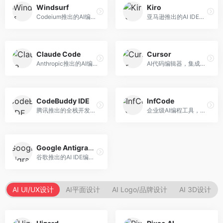
Windsurf
Kiro
Codeium推出的AI编程工具，专注于代码智能辅助。面向开发者，提供代码补全、代码生成、代码解释等服务，多语言支持完善。
亚马逊推出的AI IDE，深度整合AWS云服务。面向AWS开发者，提供代码生成、云服务集成、部署自动化等服务，与AWS生态无缝衔接。
Claude Code
Cursor
Anthropic推出的AI编程工具，基于Claude模型。面向开发者，提供代码生成、代码审查、调试辅助等服务，代码质量高，推理能力强。
AI代码编辑器，集成GPT-4模型，专注于智能编程辅助。面向开发者，提供代码生成、代码解释、错误修复等服务，编程体验流畅，开发效率高。
CodeBuddy IDE
InfCode
腾讯推出的全栈开发AI IDE，整合腾讯云服务。面向开发者，提供代码生成、调试辅助、部署服务等功能，与腾讯云生态深度整合。
企业级AI编程工具，专注于团队协作开发。面向企业开发团队，提供代码生成、代码审查、团队协作等服务，企业级功能完善。
Google Antigravity
谷歌推出的AI IDE编程智能体，整合Google Cloud服务。面向谷歌生态开发者，提供智能编程辅助、云服务集成等功能。
AI UI/UX设计
AI平面设计
AI Logo/品牌设计
AI 3D设计