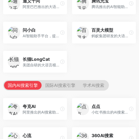
通义千问
腾讯元宝
阿里巴巴推出的大语言模型平台，提供对话问答、文档处理、图像理解、代码编写等全方位AI服务。面向企业用户和个人开发者，集成阿里云生态，支持多模态交互，企业级安全保障。
腾讯推出的AI智能助手，整合微信生态和腾讯云服务。面向普通用户和企业客户，支持文档解析、图像理解、联网搜索等功能，与腾讯产品无缝衔接，办公协作便捷。
问小白
百灵大模型
AI智能助手平台，提供知识问答、文本创作、文档处理等服务。面向普通用户和职场人士，操作简便，响应速度快，支持多场景应用。
蚂蚁集团研发的大语言模型平台，专注于金融科技和企业服务。面向金融机构和企业客户，提供智能客服、风险分析、文档处理等服务，金融场景理解深入。
长猫LongCat
美团自研的大语言模型对话平台，专注于本地生活服务场景。面向美团生态用户，提供智能推荐、服务问答等功能，本地生活知识覆盖全面。
国内AI搜索引擎
国际AI搜索引擎
学术AI搜索
夸克AI
点点
阿里推出的AI搜索助手，整合搜索与AI功能。面向年轻用户，提供智能搜索、文档处理、学习辅助等服务，与夸克生态深度整合。
小红书推出的AI搜索应用，专注于生活方式内容搜索。面向小红书用户，提供生活攻略、消费决策、内容推荐等服务，生活方式内容丰富。
心流
360AI搜索