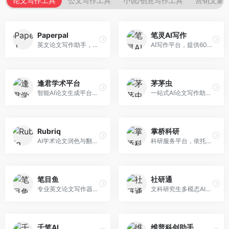
论文写作工具
公文写作工具
小说/创意写作工具
营销文案
Paperpal
笔灵AI写作
英文论文写作助手，专注于学术英语润色。面向需要发表国际期刊的研究者，提供语法检查、学术表达优化、格式规范等服务，英语表达地道专业。
AI写作平台，提供600+写作模板。面向学生、职场人士和内容创作者，支持论文、公文、营销文案等多种文体，模板丰富，一键生成，写作效率大幅提升。
逢君学术平台
茅茅虫
智能AI论文生成平台，支持查重检测。面向高校学生和研究人员，提供论文选题、内容生成、查重修改等一站式服务，学术写作流程完整。
一站式AI论文写作助手，覆盖学术写作全场景。面向高校学生和科研人员，提供开题报告、文献综述、论文正文等写作服务，支持多学科多类型论文，操作简便。
Rubriq
掌桥科研
AI学术论文润色与翻译平台。面向国际期刊投稿者，提供论文润色、翻译、格式调整等服务，支持多语言，学术表达专业规范。
科研服务平台，依托3亿+真实文献数据库。面向学术研究者和学生，提供文献检索、论文写作、科研数据分析等服务，文献资源丰富，学术支持专业。
笔目鱼
社研通
专业英文论文写作器，支持学术论文全流程。面向留学生和国际期刊投稿者，提供英文论文撰写、润色、格式调整等服务，学术英语表达规范。
文科研究生多模态AI学术写作平台。面向文科研究生和社科研究者，提供文献综述、理论分析、定性研究辅助等服务，文科研究方法论支持完善。
千笔AI
维普科创助手