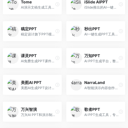
Tome
iSlide AIPPT
AI演示文稿生成工具，专注于故事化演示创作。面向创业者和营销人员，提供故事叙述、视觉设计、内容生成等服务，演示文稿叙事性强。
iSlide推出的AI一键设计精美PPT工具。面向PPT设计用户，提供模板库、内容生成、设计优化等服务，与iSlide插件深度整合。
稿定PPT
秒出PPT
稿定设计旗下PPT模板资源库，整合AI生成功能。面向设计师和职场人士，提供海量PPT模板、AI内容生成等服务，模板质量高。
AI一键生成PPT工具，专注于快速演示文稿制作。面向职场人士，支持主题输入、内容生成、模板套用等功能，PPT生成速度快，适合紧急制作场景。
课灵PPT
万知PPT
AI免费生成PPT课件平台，专注于教育场景。面向教师和教育工作者，提供课件生成、教学设计、模板选择等服务，教育适配性强。
AI PPT生成平台，整合知识库与创作功能。面向职场人士，支持内容检索、PPT生成、设计优化等服务，知识整合能力强。
美图AI PPT
NarraLand
美图AI生成PPT设计工具，整合图像处理能力。面向设计师和职场人士，提供PPT生成、图片美化、设计优化等服务，视觉设计美观。
AI智能演示内容创作平台，专注于叙事演示。面向内容创作者，提供故事创作、演示生成、动画设计等服务，演示内容生动有趣。
万兴智演
歌者PPT
万兴AI PPT和演示制作软件，整合视频演示功能。面向职场人士和教育工作者，提供PPT生成、演示录制、视频制作等服务，演示功能完善。
AI PPT生成工具，专注于演示文稿智能创作。面向职场人士，支持主题输入、内容生成、设计美化等功能，PPT制作效率高。