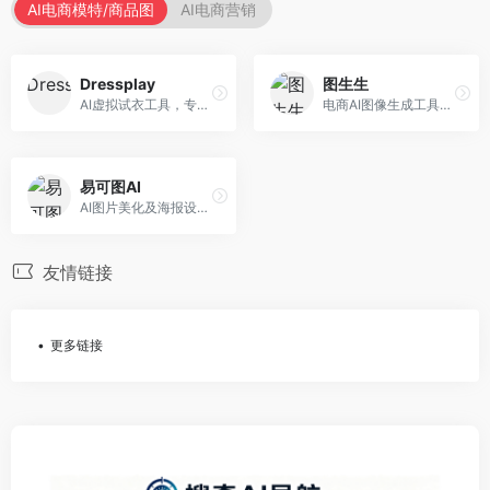
AI电商模特/商品图
AI电商营销
Dressplay
图生生
AI虚拟试衣工具，专注于服装电商体验。面向服装电商，提供虚拟试穿、尺码推荐、穿搭建议等服务，试衣体验真实。
电商AI图像生成工具，专注于商品图创作。面向电商卖家，提供商品图生成、背景替换、批量处理等服务，商品图质量高。
易可图AI
AI图片美化及海报设计平台，专注于电商视觉设计。面向电商卖家，提供图片美化、海报设计、营销素材等服务，设计效率高。
友情链接
更多链接