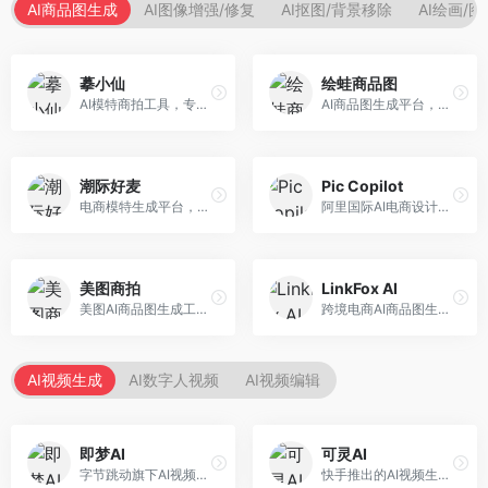
AI商品图生成
AI图像增强/修复
AI抠图/背景移除
AI绘画/
摹小仙
绘蛙商品图
AI模特商拍工具，专注于服装电商。面向服装电商卖家，提供虚拟模特试穿、商品展示图生成等服务，模特形象多样，拍摄成本低。
AI商品图生成平台，支持模特换装和场景生成。面向电商卖家，提供商品上身效果展示、场景化商品图生成等服务，电商营销效果显著。
潮际好麦
Pic Copilot
电商模特生成平台，支持AI虚拟模特创作。面向服装和配饰电商，提供模特试穿、商品展示、营销素材生成等服务，模特形象可定制。
阿里国际AI电商设计工具，专注于跨境电商。面向跨境电商卖家，提供商品图优化、营销海报生成、多语言适配等服务，海外市场适配性强。
美图商拍
LinkFox AI
美图AI商品图生成工具，整合美图生态。面向电商卖家，提供商品图美化、模特替换、场景生成等服务，移动端操作便捷。
跨境电商AI商品图生成工具。面向跨境电商卖家，支持多语言商品图生成、模特替换、场景优化等服务，适配海外电商平台需求。
AI视频生成
AI数字人视频
AI视频编辑
即梦AI
可灵AI
字节跳动旗下AI视频创作平台，支持多模态内容生成。面向内容创作者和营销人员，提供文生视频、图生视频、智能剪辑等功能，中文理解能力强，创作效率高。
快手推出的AI视频生成平台，支持文生视频和图生视频，可生成长达2分钟的高质量视频内容。面向短视频创作者和营销人员，操作简便，生成效果逼真，适合商业推广和创意表达。