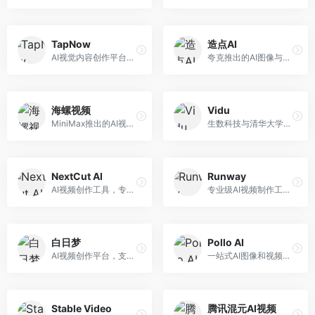
TapNow
造点AI
AI视觉内容创作平台，整合图像与视频生成能力。面向内容创作者，提供文生图、文生视频、智能编辑等服务，创作工具丰富，一站式体验便捷。
夸克推出的AI图像与视频创作平台。面向普通用户和内容创作者，提供文生图、文生视频等功能，操作简便，与夸克生态深度整合。
海螺视频
Vidu
MiniMax推出的AI视频生成工具，支持高质量视频创作。面向内容创作者，提供文生视频、视频编辑等功能，生成速度快，视频效果自然流畅。
生数科技与清华大学联合研发的AI视频生成大模型。面向视频创作者和内容生产者，支持文生视频、图生视频，视频质量高，物理运动理解准确，国产视频生成领先工具。
NextCut AI
Runway
AI视频创作工具，专注于智能剪辑和视频生成。面向视频创作者，提供智能剪辑、视频生成、特效添加等功能，剪辑效率高，适合快节奏内容生产。
专业级AI视频制作工具，支持视频生成与编辑。面向影视制作人和创意工作者，提供文生视频、视频编辑、绿幕抠像等专业功能，视频处理能力强，适合专业创作场景。
白日梦
Pollo AI
AI视频创作平台，支持生成长达50分钟的长视频内容。面向长视频创作者和内容生产者，支持故事视频生成、视频编辑等功能，适合叙事性内容创作。
一站式AI图像和视频创作平台，整合多种生成工具。面向内容创作者，提供文生图、文生视频、视频编辑等服务，创作工具全面，一站式体验便捷。
Stable Video
腾讯混元AI视频