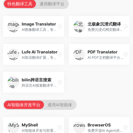
特色翻译工具
通用翻译平台
Image Translator
北极象沉浸式翻译
AI图像翻译工具，专注于图片文字翻译。面向设计师和电商从业者，提供图片文字识别、翻译、替换等服务，图像翻译效果好。
免费沉浸式网页翻译工具，专注于阅读体验。面向普通用户，提供网页双语翻译、文档翻译等服务，免费使用，翻译质量高。
Lufe AI Translator
PDF Translator
AI双语翻译扩展，专注于浏览器翻译场景。面向外语内容阅读者，提供网页双语翻译、划词翻译等服务，浏览器集成便捷。
AI PDF文档翻译平台，专注于文档本地化。面向商务人士，提供PDF翻译、格式保留、批量处理等服务，文档翻译专业。
bilin跨语言搜索
跨语言AI搜索翻译平台，专注于信息获取。面向研究者和内容创作者，提供跨语言搜索、内容翻译、信息整合等服务，跨语言检索能力强。
AI智能体开发平台
通用AI智能体
MyShell
BrowserOS
AI智能体开发与部署平台，专注于语音交互智能体。面向开发者，提供语音智能体创建、部署服务、社区分享等功能，语音交互能力强。
免费开源AI Agent浏览器，专注于浏览器自动化。面向开发者，提供浏览器控制、任务自动化、API接口等服务，开源免费。