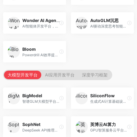
Wonder AI Agents
AutoGLM沉思
AI智能体开发平台，专注于低代码智能体创建。面向开发者，提供可视化开发、模板库、部署服务等功能，开发门槛低。
AI驱动深度思考智能体，专注于复杂推理任务。面向高级用户，提供深度分析、逻辑推理、决策支持等服务，推理能力强。
Bloom
Powerdrill AI效率提升平台，专注于企业智能化。面向企业用户，提供智能体创建、流程自动化、数据分析等服务，企业效率提升显著。
大模型开发平台
AI应用开发平台
深度学习框架
BigModel
SiliconFlow
智谱GLM大模型平台，提供API调用与模型服务。面向开发者和企业用户，提供GLM系列模型API、微调服务、应用开发工具等，开源生态完善。
生成式AI计算基础设施平台，专注于模型推理服务。面向开发者和企业，提供多模型API、高性能推理、成本优化等服务，推理性价比高。
SophNet
英博云AI算力
DeepSeek API推理平台，专注于DeepSeek模型服务。面向开发者，提供DeepSeek模型API、高性能推理、低成本服务，推理效率高。
GPU智算服务云平台，专注于AI算力租赁。面向AI研究者和企业，提供GPU租赁、模型训练、推理服务等，算力资源丰富。