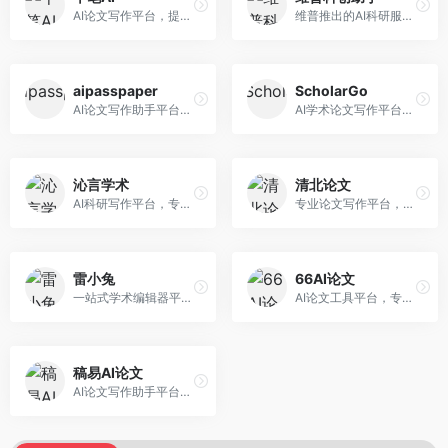
AI论文写作平台，提供无限改稿服务。面向高校学生和学术研究者，支持论文选题、大纲生成、内容撰写、查重修改等全流程服务，改稿次数不限，服务质量有保障。
维普推出的AI科研服务平台，整合学术资源与智能写作。面向科研人员和高校师生，提供文献检索、论文写作、查重检测等一站式服务，学术资源权威可靠。
aipasspaper
ScholarGo
AI论文写作助手平台，提供智能化的学术写作支持。面向大学生和研究人员，支持多种学科论文生成，提供参考文献管理和格式规范服务，写作效率高。
AI学术论文写作平台，专注于理工科领域的逻辑构建。面向理工科研究生和科研工作者，提供公式编辑、数据分析、论文结构优化等服务，理工科写作逻辑严谨。
沁言学术
清北论文
AI科研写作平台，专注于学术研究辅助。面向研究生和科研工作者，提供文献分析、研究方法指导、论文撰写等服务，学术资源丰富，研究支持全面。
专业论文写作平台，依托高校学术资源。面向本科生和研究生，提供论文指导、写作辅助、查重检测等服务，学术规范性强，适合追求高质量论文的用户。
雷小兔
66AI论文
一站式学术编辑器平台，覆盖论文写作全流程。面向高校学生和科研人员，提供选题分析、文献检索、论文生成、查重降重等服务，操作流程清晰，学术写作效率显著提升。
AI论文工具平台，专注于高质量低查重论文生成。面向大学生和研究生，提供论文写作、降重修改等服务，生成内容原创度高，查重率低。
稿易AI论文
AI论文写作助手平台，提供智能化学术写作支持。面向高校学生，支持多种论文类型生成，提供参考文献管理和格式规范服务，操作流程简单。