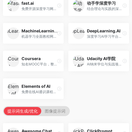
fast.ai
动手学深度学习
免费开源深度学习网站，专注于实用AI教学。面向开发者，提供免费深度学习课程、实战项目、代码库等资源，学习门槛低。
结合理论与实践的深度学习教材，专注于代码驱动学习。面向学生和开发者，提供深度学习理论、代码实现、练习题等资源，学习体验好。
MachineLearningMastery
DeepLearning.AI
机器学习全面教程网站，专注于实用技能教学。面向开发者，提供机器学习算法、Python实现、项目实战等教程，实用性强。
深度学习AI学习平台，由吴恩达创立。面向AI学习者，提供深度学习专项课程、AI新闻、技术社区等资源，课程质量权威。
Coursera
Udacity AI学院
知名MOOC平台，整合全球顶尖大学课程资源。面向学习者，提供AI、机器学习、深度学习等课程，证书认可度高，课程质量专业。
AI纳米学位与实战项目平台，专注于职业导向学习。面向AI从业者，提供机器学习、深度学习、计算机视觉等纳米学位，项目实战性强。
Elements of AI
免费在线AI通识课程，专注于AI基础知识普及。面向普通大众，提供AI概念、原理、应用等入门知识，语言通俗易懂。
提示词生成/优化
图像提示词
Awesome ChatGPT Prompts
ClickPrompt