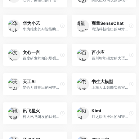
华为小艺
商量SenseChat
华为推出的AI智能助手网页端，深度整合鸿蒙生态和华为云服务。面向华为设备用户，支持语音交互、智能问答、设备控制等功能，与华为硬件生态无缝衔接。
商汤科技推出的AI对话平台，结合计算机视觉和自然语言处理技术。面向企业用户和开发者，支持多模态交互，视觉理解能力强，适合智能客服和内容创作场景。
文心一言
百小应
百度研发的知识增强大语言模型，深度融合百度知识图谱和搜索能力。面向中文用户，提供知识问答、文本创作、逻辑推理等服务，中文语境理解准确，知识覆盖面广。
百川智能研发的大语言模型助手，专注于中文理解和生成。面向中文用户，提供知识问答、文本创作、代码辅助等服务，模型参数规模大，中文表达流畅自然。
天工AI
书生大模型
昆仑万维推出的AI智能助手，集成搜索、对话、创作等多种能力。面向普通用户和内容创作者，支持联网搜索、文本生成、图像理解等功能，响应速度快，免费使用。
上海人工智能实验室研发的开源大模型系列，支持多尺度和多模态。面向研究机构和开发者，开源生态完善，学术研究背景深厚，适合科研和定制开发。
讯飞星火
Kimi
科大讯飞研发的认知智能大模型，深度融合语音识别和自然语言处理技术。面向企业用户和教育领域，提供语音交互、文档处理、代码生成等服务，中文语音识别准确率高。
月之暗面推出的AI智能助手，核心优势在于超长文本处理能力，支持20万字以上文档分析。面向学术研究者、职场人士和内容创作者，提供文档解读、PPT生成、联网搜索等综合服务。