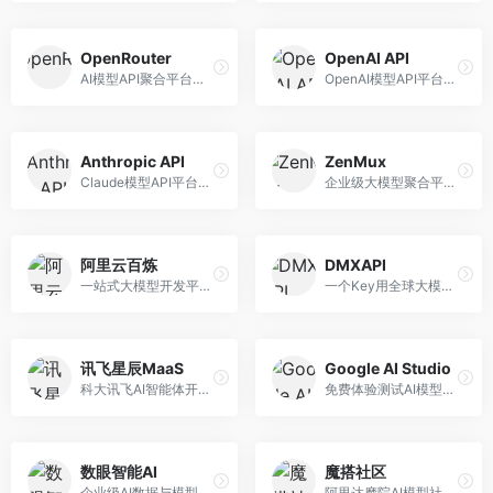
OpenRouter
OpenAI API
AI模型API聚合平台，整合多种主流大模型。面向开发者，提供统一API接口、模型对比、成本优化等服务，模型选择灵活。
OpenAI模型API平台，提供GPT系列模型服务。面向开发者，提供模型API、微调服务、Assistants API等，是AI开发领域的基础设施。
Anthropic API
ZenMux
Claude模型API平台，专注于安全可靠的AI服务。面向开发者，提供Claude系列模型API、安全特性、企业级服务等，API质量高。
企业级大模型聚合平台，专注于企业AI服务。面向企业用户，提供多模型管理、安全合规、成本优化等服务，企业级功能完善。
阿里云百炼
DMXAPI
一站式大模型开发平台，深度整合阿里云服务。面向企业开发者和AI团队，提供模型训练、微调、部署、应用开发等全流程服务，企业级功能完善。
一个Key用全球大模型的聚合平台。面向开发者，提供多模型统一API、简化接入、成本控制等服务，接入便捷。
讯飞星辰MaaS
Google AI Studio
科大讯飞AI智能体开发平台，专注于企业级模型服务。面向企业用户，提供模型调用、智能体创建、行业解决方案等服务，中文能力突出。
免费体验测试AI模型的平台，深度整合Google生态。面向开发者和研究者，提供Gemini模型体验、API密钥管理、提示词测试等服务，免费使用。
数眼智能AI
魔搭社区
企业级AI数据与模型服务平台，专注于数据驱动AI。面向企业用户，提供数据管理、模型训练、部署服务等，数据治理能力强。
阿里达摩院AI模型社区，专注于中文AI生态。面向中文开发者，提供开源模型、数据集、开发工具等资源，中文模型丰富。