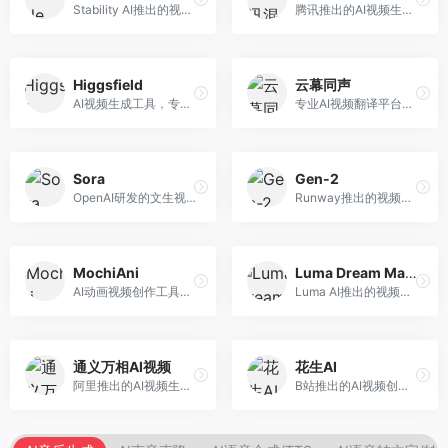
Stability AI推出的视频生成模型，开源可部署。面向开发者和专业创作者，支持视频生成、视频编辑等功能，开源生态完善，定制化程度高。
腾讯推出的AI视频生成工具，基于混元大模型。面向腾讯生态用户和内容创作者，支持文生视频、视频编辑等功能，与腾讯产品生态深度整合。
Higgsfield
云幕同声
AI视频生成工具，专注于高质量视频内容创作。面向视频创作者和营销人员，支持文生视频、视频编辑等功能，视频效果逼真，适合商业应用。
专业AI视频翻译平台，支持视频多语言配音和字幕生成。面向跨境电商和内容出海从业者，提供视频翻译、配音、字幕生成等服务，多语言支持完善。
Sora
Gen-2
OpenAI研发的文生视频大模型，可根据文字描述生成长达60秒的高清视频。面向影视创作者、广告从业者和内容生产者，视频连贯性强，物理世界理解准确，代表了AI视频生成的最高水平。
Runway推出的视频生成模型，专注于文生视频和视频风格转换。面向影视制作人和创意工作者，支持文本到视频、图像到视频等多种生成模式，视频质量专业级。
MochiAni
Luma Dream Machine
AI动画视频创作工具，专注于动画内容生成。面向动画创作者和二次元内容生产者，支持动画风格视频生成，动画效果流畅，适合动漫内容创作。
Luma AI推出的视频生成工具，专注于高质量视频创作。面向影视创作者和内容生产者，支持文生视频、图生视频，视频质量高，物理运动流畅自然。
通义万相AI视频
花生AI
阿里推出的AI视频生成服务，整合图像与视频创作能力。面向电商和营销从业者，支持商品视频生成、营销视频制作等服务，商业应用场景丰富。
B站推出的AI视频创作工具，专注于短视频内容生成。面向B站创作者，支持视频生成、视频编辑等功能，与B站平台深度整合，创作效率高。