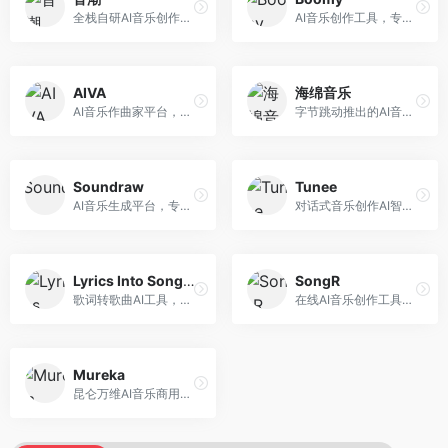
全栈自研AI音乐创作平台，支持从创作到发布的完整流程。面向独立音乐人和音乐工作室，提供作词作曲、编曲混音、音乐发布等服务，创作工具专业。
AI音乐创作工具，专注于快速音乐生成与发布。面向音乐爱好者和业余创作者，支持一键生成原创音乐，可直接发布到音乐平台，创作门槛低。
AIVA
海绵音乐
AI音乐作曲家平台，专注于古典和影视配乐创作。面向影视制作人和游戏开发者，提供原创音乐生成、配乐定制等服务，音乐风格专业，适合影视游戏配乐。
字节跳动推出的AI音乐创作平台，支持多风格音乐生成。面向内容创作者和音乐爱好者，提供歌词创作、旋律生成、编曲制作等服务，创作效率高，适合短视频配乐。
Soundraw
Tunee
AI音乐生成平台，专注于免版税音乐创作。面向视频创作者和内容制作者，提供背景音乐生成、音乐定制等服务，音乐版权清晰，适合视频配乐场景。
对话式音乐创作AI智能体，支持自然语言交互创作。面向音乐爱好者，通过对话方式完成音乐创作，交互体验友好，创作过程直观。
Lyrics Into Song AI
SongR
歌词转歌曲AI工具，支持将歌词转化为完整歌曲。面向歌词创作者和音乐爱好者，提供歌词谱曲、编曲制作等服务，歌词音乐化效率高。
在线AI音乐创作工具，支持歌词与旋律一体化生成。面向内容创作者和音乐爱好者，提供歌词创作、旋律生成、音乐制作等服务，操作简便，创作速度快。
Mureka
昆仑万维AI音乐商用创作平台，专注于商业音乐授权。面向企业和商业用户，提供版权音乐生成、商用授权等服务，音乐版权清晰，商业应用安全。