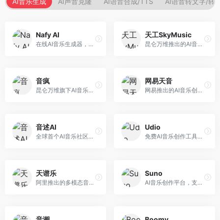
AI音乐生成
AI声音克隆
AI语音合成/TTS
AI语音转文字/转
Nafy AI
天工SkyMusic
在线AI音乐生成器，专注于快速音乐创作。面向内容创作者，支持多种风格音乐生成，操作简便，生成速度快，适合快速配乐需求。
昆仑万维推出的AI音乐创作平台，基于天工大模型。面向音乐创作者，支持歌词生成、旋律创作、音乐编曲等服务，中文音乐创作能力强。
音疯
网易天音
昆仑万维旗下AI音乐创作平台，专注于音乐内容生成。面向音乐爱好者和内容创作者，提供多种风格音乐生成，操作简便，创作速度快。
网易推出的AI音乐创作工具，支持作词、作曲与编曲。面向音乐爱好者和独立音乐人，提供歌词生成、旋律创作、编曲制作等服务，与网易云音乐生态深度整合。
音述AI
Udio
全球首个AI音乐社区平台，整合创作与分享功能。面向音乐创作者和爱好者，提供音乐创作、作品分享、社区交流等服务，社区氛围活跃。
免费AI音乐创作工具，专注于高质量音乐生成。面向音乐创作者和内容制作者，支持多种音乐风格生成，音质专业，创作自由度高，适合专业音乐制作场景。
天谱乐
Suno
阿里推出的多模态音乐生成平台，整合音频与文本理解能力。面向内容创作者，支持歌词生成、旋律创作、音乐编辑等服务，与阿里生态深度整合。
AI音乐创作平台，支持通过文字描述生成完整歌曲，包含歌词、旋律和人声。面向音乐爱好者、内容创作者和独立音乐人，操作门槛低，创作速度快，支持多种音乐风格，为音乐创作带来全新可能。
音潮
Boomy