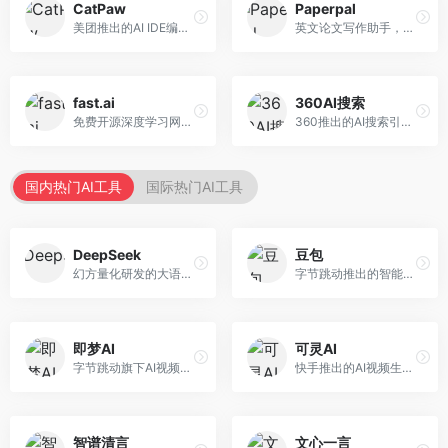
CatPaw
Paperpal
美团推出的AI IDE编程工具，专注于本地开发生态。面向开发者，提供智能代码补全、代码生成、项目管理等服务，本地开发体验好。
英文论文写作助手，专注于学术英语润色。面向需要发表国际期刊的研究者，提供语法检查、学术表达优化、格式规范等服务，英语表达地道专业。
fast.ai
360AI搜索
免费开源深度学习网站，专注于实用AI教学。面向开发者，提供免费深度学习课程、实战项目、代码库等资源，学习门槛低。
360推出的AI搜索引擎，专注于安全智能搜索。面向普通用户，提供智能问答、网页搜索、内容整理等服务，安全防护能力强。
国内热门AI工具
国际热门AI工具
DeepSeek
豆包
幻方量化研发的大语言模型平台，专注于深度推理和代码生成能力。面向开发者、研究人员和技术爱好者，提供强大的逻辑推理和数学计算功能，开源生态完善，API接口友好。
字节跳动推出的智能对话助手平台，提供文本创作、知识问答、英语学习等多种AI服务。面向普通用户和内容创作者，支持多轮对话和文件解析，免费使用，响应速度快，中文理解能力强。
即梦AI
可灵AI
字节跳动旗下AI视频创作平台，支持多模态内容生成。面向内容创作者和营销人员，提供文生视频、图生视频、智能剪辑等功能，中文理解能力强，创作效率高。
快手推出的AI视频生成平台，支持文生视频和图生视频，可生成长达2分钟的高质量视频内容。面向短视频创作者和营销人员，操作简便，生成效果逼真，适合商业推广和创意表达。
智谱清言
文心一言