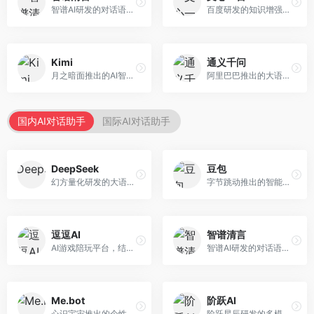
智谱AI研发的对话语言模型，支持中英双语交互。面向中文用户和开发者，提供知识问答、代码编写、文档解读等服务，开源生态完善，学术研究背景深厚。
百度研发的知识增强大语言模型，深度融合百度知识图谱和搜索能力。面向中文用户，提供知识问答、文本创作、逻辑推理等服务，中文语境理解准确，知识覆盖面广。
Kimi
通义千问
月之暗面推出的AI智能助手，核心优势在于超长文本处理能力，支持20万字以上文档分析。面向学术研究者、职场人士和内容创作者，提供文档解读、PPT生成、联网搜索等综合服务。
阿里巴巴推出的大语言模型平台，提供对话问答、文档处理、图像理解、代码编写等全方位AI服务。面向企业用户和个人开发者，集成阿里云生态，支持多模态交互，企业级安全保障。
国内AI对话助手
国际AI对话助手
DeepSeek
豆包
幻方量化研发的大语言模型平台，专注于深度推理和代码生成能力。面向开发者、研究人员和技术爱好者，提供强大的逻辑推理和数学计算功能，开源生态完善，API接口友好。
字节跳动推出的智能对话助手平台，提供文本创作、知识问答、英语学习等多种AI服务。面向普通用户和内容创作者，支持多轮对话和文件解析，免费使用，响应速度快，中文理解能力强。
逗逗AI
智谱清言
AI游戏陪玩平台，结合游戏理解和自然语言交互技术。面向游戏玩家，提供游戏攻略、陪玩互动、社交聊天等服务，游戏知识丰富，互动体验有趣。
智谱AI研发的对话语言模型，支持中英双语交互。面向中文用户和开发者，提供知识问答、代码编写、文档解读等服务，开源生态完善，学术研究背景深厚。
Me.bot
阶跃AI
心识宇宙推出的个性化AI伴侣，专注于情感交互和个人助理服务。面向个人用户，支持日程管理、情感陪伴、知识问答等功能，交互体验人性化。
阶跃星辰研发的多模态大模型平台，支持文本、图像、视频的综合理解与生成。面向创作者和企业客户，提供内容创作、智能分析等服务，多模态能力突出。