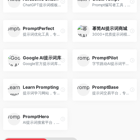
ChatGPT提示词模板库，专注于实用提示词收集。面向ChatGPT用户，提供提示词模板、使用场景、效果展示等资源，模板实用性强。
Prompt编写者工具，专注于提示词创作辅助。面向提示词创作者，提供提示词编辑、测试、分享等服务，创作工具完善。
PromptPerfect
幂简AI提示词商城
提示词优化工具，专注于提示词质量提升。面向AI用户，提供提示词优化、效果测试、版本对比等服务，提示词优化专业。
3000+优质提示词模板平台，专注于中文提示词。面向中文AI用户，提供提示词模板、分类检索、一键使用等服务，中文提示词丰富。
Google AI提示词库
PromptPilot
Google官方提示词库，专注于Gemini模型优化。面向开发者，提供官方提示词指南、最佳实践、示例代码等资源，权威性强。
字节跳动AI提示词平台，专注于提示词优化与管理。面向AI用户，提供提示词优化、效果测试、团队协作等服务，企业级功能完善。
Learn Prompting
PromptBase
提示词学习网站，专注于提示词工程教育。面向AI学习者，提供提示词教程、最佳实践、案例研究等资源，教学内容系统。
提示词交易平台，专注于高质量提示词买卖。面向AI创作者，提供提示词交易、模板购买、创作者收益等服务，提示词质量高。
PromptHero
AI提示词搜索平台，整合多种AI工具提示词资源。面向AI创作者，提供提示词搜索、模板库、社区分享等服务，提示词资源丰富。