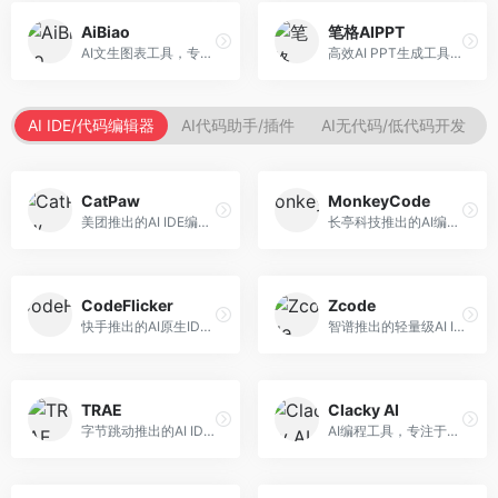
AiBiao
笔格AIPPT
AI文生图表工具，专注于数据可视化展示。面向数据分析师和职场人士，提供图表生成、数据可视化、PPT嵌入等服务，数据展示专业。
高效AI PPT生成工具，专注于演示文稿智能创作。面向职场人士，支持主题输入、内容生成、设计美化等功能，PPT制作效率高。
AI IDE/代码编辑器
AI代码助手/插件
AI无代码/低代码开发
CatPaw
MonkeyCode
美团推出的AI IDE编程工具，专注于本地开发生态。面向开发者，提供智能代码补全、代码生成、项目管理等服务，本地开发体验好。
长亭科技推出的AI编程助手，专注于安全开发。面向开发者，提供代码生成、安全检测、漏洞修复等服务，安全开发能力强。
CodeFlicker
Zcode
快手推出的AI原生IDE，专注于短视频相关开发。面向快手生态开发者，提供代码生成、调试辅助等服务，与快手开发生态深度整合。
智谱推出的轻量级AI IDE，基于GLM模型。面向开发者，提供智能代码补全、代码生成、错误检测等服务，中文编程支持好。
TRAE
Clacky AI
字节跳动推出的AI IDE编程工具，深度集成大模型能力。面向开发者，提供智能代码补全、代码解释、重构优化等服务，编程效率显著提升。
AI编程工具，专注于代码智能生成与优化。面向开发者，提供代码生成、代码重构、错误修复等服务，编程效率高。