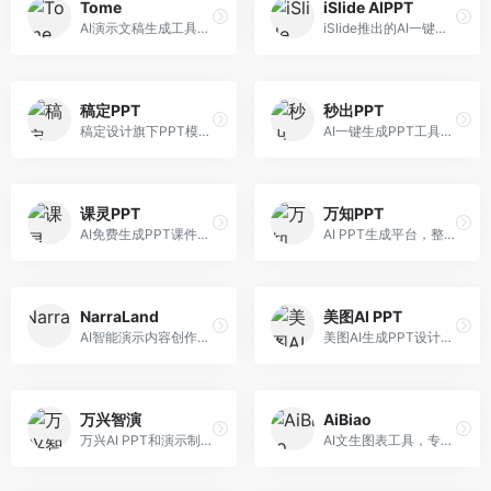
Tome
iSlide AIPPT
AI演示文稿生成工具，专注于故事化演示创作。面向创业者和营销人员，提供故事叙述、视觉设计、内容生成等服务，演示文稿叙事性强。
iSlide推出的AI一键设计精美PPT工具。面向PPT设计用户，提供模板库、内容生成、设计优化等服务，与iSlide插件深度整合。
稿定PPT
秒出PPT
稿定设计旗下PPT模板资源库，整合AI生成功能。面向设计师和职场人士，提供海量PPT模板、AI内容生成等服务，模板质量高。
AI一键生成PPT工具，专注于快速演示文稿制作。面向职场人士，支持主题输入、内容生成、模板套用等功能，PPT生成速度快，适合紧急制作场景。
课灵PPT
万知PPT
AI免费生成PPT课件平台，专注于教育场景。面向教师和教育工作者，提供课件生成、教学设计、模板选择等服务，教育适配性强。
AI PPT生成平台，整合知识库与创作功能。面向职场人士，支持内容检索、PPT生成、设计优化等服务，知识整合能力强。
NarraLand
美图AI PPT
AI智能演示内容创作平台，专注于叙事演示。面向内容创作者，提供故事创作、演示生成、动画设计等服务，演示内容生动有趣。
美图AI生成PPT设计工具，整合图像处理能力。面向设计师和职场人士，提供PPT生成、图片美化、设计优化等服务，视觉设计美观。
万兴智演
AiBiao
万兴AI PPT和演示制作软件，整合视频演示功能。面向职场人士和教育工作者，提供PPT生成、演示录制、视频制作等服务，演示功能完善。
AI文生图表工具，专注于数据可视化展示。面向数据分析师和职场人士，提供图表生成、数据可视化、PPT嵌入等服务，数据展示专业。