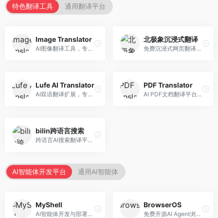
特色翻译工具
通用翻译平台
Image Translator
北极象沉浸式翻译
AI图像翻译工具，专注于图片文字翻译。面向设计师和电商从业者，提供图片文字识别、翻译、替换等服务，图像翻译效果好。
免费沉浸式网页翻译工具，专注于阅读体验。面向普通用户，提供网页双语翻译、文档翻译等服务，免费使用，翻译质量高。
Lufe AI Translator
PDF Translator
AI双语翻译扩展，专注于浏览器翻译场景。面向外语内容阅读者，提供网页双语翻译、划词翻译等服务，浏览器集成便捷。
AI PDF文档翻译平台，专注于文档本地化。面向商务人士，提供PDF翻译、格式保留、批量处理等服务，文档翻译专业。
bilin跨语言搜索
跨语言AI搜索翻译平台，专注于信息获取。面向研究者和内容创作者，提供跨语言搜索、内容翻译、信息整合等服务，跨语言检索能力强。
AI智能体开发平台
通用AI智能体
MyShell
BrowserOS
AI智能体开发与部署平台，专注于语音交互智能体。面向开发者，提供语音智能体创建、部署服务、社区分享等功能，语音交互能力强。
免费开源AI Agent浏览器，专注于浏览器自动化。面向开发者，提供浏览器控制、任务自动化、API接口等服务，开源免费。