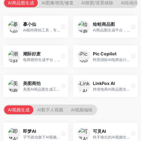
AI商品图生成
AI图像增强/修复
AI抠图/背景移除
AI绘画/
摹小仙
绘蛙商品图
AI模特商拍工具，专注于服装电商。面向服装电商卖家，提供虚拟模特试穿、商品展示图生成等服务，模特形象多样，拍摄成本低。
AI商品图生成平台，支持模特换装和场景生成。面向电商卖家，提供商品上身效果展示、场景化商品图生成等服务，电商营销效果显著。
潮际好麦
Pic Copilot
电商模特生成平台，支持AI虚拟模特创作。面向服装和配饰电商，提供模特试穿、商品展示、营销素材生成等服务，模特形象可定制。
阿里国际AI电商设计工具，专注于跨境电商。面向跨境电商卖家，提供商品图优化、营销海报生成、多语言适配等服务，海外市场适配性强。
美图商拍
LinkFox AI
美图AI商品图生成工具，整合美图生态。面向电商卖家，提供商品图美化、模特替换、场景生成等服务，移动端操作便捷。
跨境电商AI商品图生成工具。面向跨境电商卖家，支持多语言商品图生成、模特替换、场景优化等服务，适配海外电商平台需求。
AI视频生成
AI数字人视频
AI视频编辑
即梦AI
可灵AI
字节跳动旗下AI视频创作平台，支持多模态内容生成。面向内容创作者和营销人员，提供文生视频、图生视频、智能剪辑等功能，中文理解能力强，创作效率高。
快手推出的AI视频生成平台，支持文生视频和图生视频，可生成长达2分钟的高质量视频内容。面向短视频创作者和营销人员，操作简便，生成效果逼真，适合商业推广和创意表达。