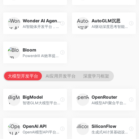
Wonder AI Agents
AutoGLM沉思
AI智能体开发平台，专注于低代码智能体创建。面向开发者，提供可视化开发、模板库、部署服务等功能，开发门槛低。
AI驱动深度思考智能体，专注于复杂推理任务。面向高级用户，提供深度分析、逻辑推理、决策支持等服务，推理能力强。
Bloom
Powerdrill AI效率提升平台，专注于企业智能化。面向企业用户，提供智能体创建、流程自动化、数据分析等服务，企业效率提升显著。
大模型开发平台
AI应用开发平台
深度学习框架
BigModel
OpenRouter
智谱GLM大模型平台，提供API调用与模型服务。面向开发者和企业用户，提供GLM系列模型API、微调服务、应用开发工具等，开源生态完善。
AI模型API聚合平台，整合多种主流大模型。面向开发者，提供统一API接口、模型对比、成本优化等服务，模型选择灵活。
OpenAI API
SiliconFlow
OpenAI模型API平台，提供GPT系列模型服务。面向开发者，提供模型API、微调服务、Assistants API等，是AI开发领域的基础设施。
生成式AI计算基础设施平台，专注于模型推理服务。面向开发者和企业，提供多模型API、高性能推理、成本优化等服务，推理性价比高。