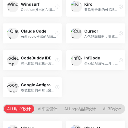
Windsurf
Kiro
Codeium推出的AI编程工具，专注于代码智能辅助。面向开发者，提供代码补全、代码生成、代码解释等服务，多语言支持完善。
亚马逊推出的AI IDE，深度整合AWS云服务。面向AWS开发者，提供代码生成、云服务集成、部署自动化等服务，与AWS生态无缝衔接。
Claude Code
Cursor
Anthropic推出的AI编程工具，基于Claude模型。面向开发者，提供代码生成、代码审查、调试辅助等服务，代码质量高，推理能力强。
AI代码编辑器，集成GPT-4模型，专注于智能编程辅助。面向开发者，提供代码生成、代码解释、错误修复等服务，编程体验流畅，开发效率高。
CodeBuddy IDE
InfCode
腾讯推出的全栈开发AI IDE，整合腾讯云服务。面向开发者，提供代码生成、调试辅助、部署服务等功能，与腾讯云生态深度整合。
企业级AI编程工具，专注于团队协作开发。面向企业开发团队，提供代码生成、代码审查、团队协作等服务，企业级功能完善。
Google Antigravity
谷歌推出的AI IDE编程智能体，整合Google Cloud服务。面向谷歌生态开发者，提供智能编程辅助、云服务集成等功能。
AI UI/UX设计
AI平面设计
AI Logo/品牌设计
AI 3D设计