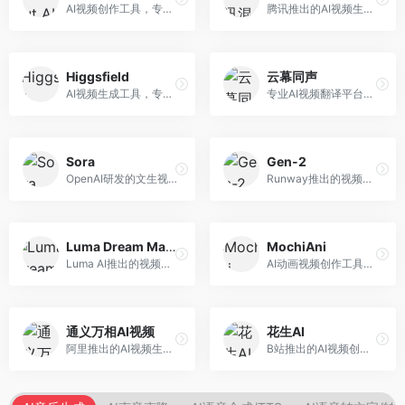
AI视频创作工具，专注于智能剪辑和视频生成。面向视频创作者，提供智能剪辑、视频生成、特效添加等功能，剪辑效率高，适合快节奏内容生产。
腾讯推出的AI视频生成工具，基于混元大模型。面向腾讯生态用户和内容创作者，支持文生视频、视频编辑等功能，与腾讯产品生态深度整合。
Higgsfield
云幕同声
AI视频生成工具，专注于高质量视频内容创作。面向视频创作者和营销人员，支持文生视频、视频编辑等功能，视频效果逼真，适合商业应用。
专业AI视频翻译平台，支持视频多语言配音和字幕生成。面向跨境电商和内容出海从业者，提供视频翻译、配音、字幕生成等服务，多语言支持完善。
Sora
Gen-2
OpenAI研发的文生视频大模型，可根据文字描述生成长达60秒的高清视频。面向影视创作者、广告从业者和内容生产者，视频连贯性强，物理世界理解准确，代表了AI视频生成的最高水平。
Runway推出的视频生成模型，专注于文生视频和视频风格转换。面向影视制作人和创意工作者，支持文本到视频、图像到视频等多种生成模式，视频质量专业级。
Luma Dream Machine
MochiAni
Luma AI推出的视频生成工具，专注于高质量视频创作。面向影视创作者和内容生产者，支持文生视频、图生视频，视频质量高，物理运动流畅自然。
AI动画视频创作工具，专注于动画内容生成。面向动画创作者和二次元内容生产者，支持动画风格视频生成，动画效果流畅，适合动漫内容创作。
通义万相AI视频
花生AI
阿里推出的AI视频生成服务，整合图像与视频创作能力。面向电商和营销从业者，支持商品视频生成、营销视频制作等服务，商业应用场景丰富。
B站推出的AI视频创作工具，专注于短视频内容生成。面向B站创作者，支持视频生成、视频编辑等功能，与B站平台深度整合，创作效率高。