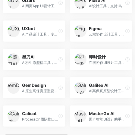
Uizard
Pixso AI
AI网页App UI设计工具，专注于快速界面生成。面向产品经理和设计师，提供线框图转UI、界面生成、设计优化等服务，设计速度快。
AI设计工具，支持UI/UX设计全流程。面向设计师和产品团队，提供界面生成、设计优化、协作评审等服务，国产替代方案，团队协作便捷。
UXbot
Figma
AI产品设计工具，专注于用户体验优化。面向UX设计师，提供用户研究、设计建议、可用性测试等服务，UX设计支持完善。
云端协作设计工具，整合AI设计辅助功能。面向UI/UX设计师和产品团队，提供界面设计、原型制作、团队协作等服务，协作功能强大，是UI设计领域的标杆产品。
墨刀AI
即时设计
AI秒生原型稿工具，专注于快速原型设计。面向产品经理和设计师，提供原型生成、交互设计、团队协作等服务，原型制作效率高。
在线协作UI设计工具，整合AI设计功能。面向设计师和产品团队，提供界面设计、原型制作、设计资源库等服务，国产协作设计平台。
GemDesign
Galileo AI
AI原生高保真原型设计工具，专注于智能设计生成。面向设计师，提供界面生成、设计优化、原型制作等服务，设计自动化程度高。
AI高保真原型设计工具，专注于UI界面生成。面向设计师和产品团队，提供界面生成、交互设计、设计优化等服务，界面质量高。
Calicat
MasterGo AI
ProcessOn团队推出的产设研协作平台，整合设计与协作功能。面向产品团队，提供设计协作、文档管理、团队沟通等服务，产研协作便捷。
国产智能UI设计助手，专注于界面设计自动化。面向UI设计师，提供界面生成、组件设计、设计系统构建等服务，中文用户适配性好。