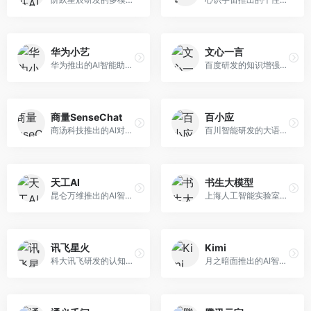
华为小艺
文心一言
华为推出的AI智能助手网页端，深度整合鸿蒙生态和华为云服务。面向华为设备用户，支持语音交互、智能问答、设备控制等功能，与华为硬件生态无缝衔接。
百度研发的知识增强大语言模型，深度融合百度知识图谱和搜索能力。面向中文用户，提供知识问答、文本创作、逻辑推理等服务，中文语境理解准确，知识覆盖面广。
商量SenseChat
百小应
商汤科技推出的AI对话平台，结合计算机视觉和自然语言处理技术。面向企业用户和开发者，支持多模态交互，视觉理解能力强，适合智能客服和内容创作场景。
百川智能研发的大语言模型助手，专注于中文理解和生成。面向中文用户，提供知识问答、文本创作、代码辅助等服务，模型参数规模大，中文表达流畅自然。
天工AI
书生大模型
昆仑万维推出的AI智能助手，集成搜索、对话、创作等多种能力。面向普通用户和内容创作者，支持联网搜索、文本生成、图像理解等功能，响应速度快，免费使用。
上海人工智能实验室研发的开源大模型系列，支持多尺度和多模态。面向研究机构和开发者，开源生态完善，学术研究背景深厚，适合科研和定制开发。
讯飞星火
Kimi
科大讯飞研发的认知智能大模型，深度融合语音识别和自然语言处理技术。面向企业用户和教育领域，提供语音交互、文档处理、代码生成等服务，中文语音识别准确率高。
月之暗面推出的AI智能助手，核心优势在于超长文本处理能力，支持20万字以上文档分析。面向学术研究者、职场人士和内容创作者，提供文档解读、PPT生成、联网搜索等综合服务。