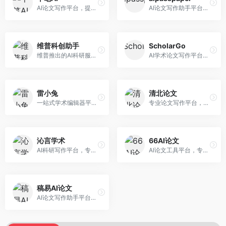
AI论文写作平台，提供无限改稿服务。面向高校学生和学术研究者，支持论文选题、大纲生成、内容撰写、查重修改等全流程服务，改稿次数不限，服务质量有保障。
AI论文写作助手平台，提供智能化的学术写作支持。面向大学生和研究人员，支持多种学科论文生成，提供参考文献管理和格式规范服务，写作效率高。
维普科创助手
ScholarGo
维普推出的AI科研服务平台，整合学术资源与智能写作。面向科研人员和高校师生，提供文献检索、论文写作、查重检测等一站式服务，学术资源权威可靠。
AI学术论文写作平台，专注于理工科领域的逻辑构建。面向理工科研究生和科研工作者，提供公式编辑、数据分析、论文结构优化等服务，理工科写作逻辑严谨。
雷小兔
清北论文
一站式学术编辑器平台，覆盖论文写作全流程。面向高校学生和科研人员，提供选题分析、文献检索、论文生成、查重降重等服务，操作流程清晰，学术写作效率显著提升。
专业论文写作平台，依托高校学术资源。面向本科生和研究生，提供论文指导、写作辅助、查重检测等服务，学术规范性强，适合追求高质量论文的用户。
沁言学术
66AI论文
AI科研写作平台，专注于学术研究辅助。面向研究生和科研工作者，提供文献分析、研究方法指导、论文撰写等服务，学术资源丰富，研究支持全面。
AI论文工具平台，专注于高质量低查重论文生成。面向大学生和研究生，提供论文写作、降重修改等服务，生成内容原创度高，查重率低。
稿易AI论文
AI论文写作助手平台，提供智能化学术写作支持。面向高校学生，支持多种论文类型生成，提供参考文献管理和格式规范服务，操作流程简单。