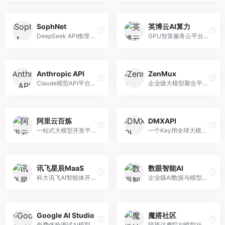
SophNet
英博云AI算力
DeepSeek API推理平台，专注于DeepSeek模型服务。面向开发者，提供DeepSeek模型API、高性能推理、低成本服务，推理效率高。
GPU智算服务云平台，专注于AI算力租赁。面向AI研究者和企业，提供GPU租赁、模型训练、推理服务等，算力资源丰富。
Anthropic API
ZenMux
Claude模型API平台，专注于安全可靠的AI服务。面向开发者，提供Claude系列模型API、安全特性、企业级服务等，API质量高。
企业级大模型聚合平台，专注于企业AI服务。面向企业用户，提供多模型管理、安全合规、成本优化等服务，企业级功能完善。
阿里云百炼
DMXAPI
一站式大模型开发平台，深度整合阿里云服务。面向企业开发者和AI团队，提供模型训练、微调、部署、应用开发等全流程服务，企业级功能完善。
一个Key用全球大模型的聚合平台。面向开发者，提供多模型统一API、简化接入、成本控制等服务，接入便捷。
讯飞星辰MaaS
数眼智能AI
科大讯飞AI智能体开发平台，专注于企业级模型服务。面向企业用户，提供模型调用、智能体创建、行业解决方案等服务，中文能力突出。
企业级AI数据与模型服务平台，专注于数据驱动AI。面向企业用户，提供数据管理、模型训练、部署服务等，数据治理能力强。
Google AI Studio
魔搭社区
免费体验测试AI模型的平台，深度整合Google生态。面向开发者和研究者，提供Gemini模型体验、API密钥管理、提示词测试等服务，免费使用。
阿里达摩院AI模型社区，专注于中文AI生态。面向中文开发者，提供开源模型、数据集、开发工具等资源，中文模型丰富。