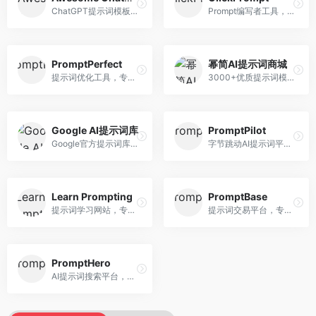
ChatGPT提示词模板库，专注于实用提示词收集。面向ChatGPT用户，提供提示词模板、使用场景、效果展示等资源，模板实用性强。
Prompt编写者工具，专注于提示词创作辅助。面向提示词创作者，提供提示词编辑、测试、分享等服务，创作工具完善。
PromptPerfect
幂简AI提示词商城
提示词优化工具，专注于提示词质量提升。面向AI用户，提供提示词优化、效果测试、版本对比等服务，提示词优化专业。
3000+优质提示词模板平台，专注于中文提示词。面向中文AI用户，提供提示词模板、分类检索、一键使用等服务，中文提示词丰富。
Google AI提示词库
PromptPilot
Google官方提示词库，专注于Gemini模型优化。面向开发者，提供官方提示词指南、最佳实践、示例代码等资源，权威性强。
字节跳动AI提示词平台，专注于提示词优化与管理。面向AI用户，提供提示词优化、效果测试、团队协作等服务，企业级功能完善。
Learn Prompting
PromptBase
提示词学习网站，专注于提示词工程教育。面向AI学习者，提供提示词教程、最佳实践、案例研究等资源，教学内容系统。
提示词交易平台，专注于高质量提示词买卖。面向AI创作者，提供提示词交易、模板购买、创作者收益等服务，提示词质量高。
PromptHero
AI提示词搜索平台，整合多种AI工具提示词资源。面向AI创作者，提供提示词搜索、模板库、社区分享等服务，提示词资源丰富。