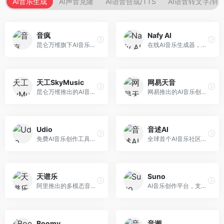
AI音乐生成
AI声音克隆
AI语音合成/TTS
AI语音转文字/转
音疯
Nafy AI
昆仑万维旗下AI音乐创作平台，专注于音乐内容生成。面向音乐爱好者和内容创作者，提供多种风格音乐生成，操作简便，创作速度快。
在线AI音乐生成器，专注于快速音乐创作。面向内容创作者，支持多种风格音乐生成，操作简便，生成速度快，适合快速配乐需求。
天工SkyMusic
网易天音
昆仑万维推出的AI音乐创作平台，基于天工大模型。面向音乐创作者，支持歌词生成、旋律创作、音乐编曲等服务，中文音乐创作能力强。
网易推出的AI音乐创作工具，支持作词、作曲与编曲。面向音乐爱好者和独立音乐人，提供歌词生成、旋律创作、编曲制作等服务，与网易云音乐生态深度整合。
Udio
音述AI
免费AI音乐创作工具，专注于高质量音乐生成。面向音乐创作者和内容制作者，支持多种音乐风格生成，音质专业，创作自由度高，适合专业音乐制作场景。
全球首个AI音乐社区平台，整合创作与分享功能。面向音乐创作者和爱好者，提供音乐创作、作品分享、社区交流等服务，社区氛围活跃。
天谱乐
Suno
阿里推出的多模态音乐生成平台，整合音频与文本理解能力。面向内容创作者，支持歌词生成、旋律创作、音乐编辑等服务，与阿里生态深度整合。
AI音乐创作平台，支持通过文字描述生成完整歌曲，包含歌词、旋律和人声。面向音乐爱好者、内容创作者和独立音乐人，操作门槛低，创作速度快，支持多种音乐风格，为音乐创作带来全新可能。
Boomy
音潮