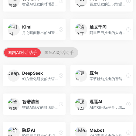
智谱AI研发的对话语言模型，支持中英双语交互。面向中文用户和开发者，提供知识问答、代码编写、文档解读等服务，开源生态完善，学术研究背景深厚。
百度研发的知识增强大语言模型，深度融合百度知识图谱和搜索能力。面向中文用户，提供知识问答、文本创作、逻辑推理等服务，中文语境理解准确，知识覆盖面广。
Kimi
通义千问
月之暗面推出的AI智能助手，核心优势在于超长文本处理能力，支持20万字以上文档分析。面向学术研究者、职场人士和内容创作者，提供文档解读、PPT生成、联网搜索等综合服务。
阿里巴巴推出的大语言模型平台，提供对话问答、文档处理、图像理解、代码编写等全方位AI服务。面向企业用户和个人开发者，集成阿里云生态，支持多模态交互，企业级安全保障。
国内AI对话助手
国际AI对话助手
DeepSeek
豆包
幻方量化研发的大语言模型平台，专注于深度推理和代码生成能力。面向开发者、研究人员和技术爱好者，提供强大的逻辑推理和数学计算功能，开源生态完善，API接口友好。
字节跳动推出的智能对话助手平台，提供文本创作、知识问答、英语学习等多种AI服务。面向普通用户和内容创作者，支持多轮对话和文件解析，免费使用，响应速度快，中文理解能力强。
智谱清言
逗逗AI
智谱AI研发的对话语言模型，支持中英双语交互。面向中文用户和开发者，提供知识问答、代码编写、文档解读等服务，开源生态完善，学术研究背景深厚。
AI游戏陪玩平台，结合游戏理解和自然语言交互技术。面向游戏玩家，提供游戏攻略、陪玩互动、社交聊天等服务，游戏知识丰富，互动体验有趣。
阶跃AI
Me.bot
阶跃星辰研发的多模态大模型平台，支持文本、图像、视频的综合理解与生成。面向创作者和企业客户，提供内容创作、智能分析等服务，多模态能力突出。
心识宇宙推出的个性化AI伴侣，专注于情感交互和个人助理服务。面向个人用户，支持日程管理、情感陪伴、知识问答等功能，交互体验人性化。