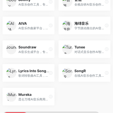
AI音乐创作工具，专注于快速音乐生成与发布。面向音乐爱好者和业余创作者，支持一键生成原创音乐，可直接发布到音乐平台，创作门槛低。
全栈自研AI音乐创作平台，支持从创作到发布的完整流程。面向独立音乐人和音乐工作室，提供作词作曲、编曲混音、音乐发布等服务，创作工具专业。
AIVA
海绵音乐
AI音乐作曲家平台，专注于古典和影视配乐创作。面向影视制作人和游戏开发者，提供原创音乐生成、配乐定制等服务，音乐风格专业，适合影视游戏配乐。
字节跳动推出的AI音乐创作平台，支持多风格音乐生成。面向内容创作者和音乐爱好者，提供歌词创作、旋律生成、编曲制作等服务，创作效率高，适合短视频配乐。
Soundraw
Tunee
AI音乐生成平台，专注于免版税音乐创作。面向视频创作者和内容制作者，提供背景音乐生成、音乐定制等服务，音乐版权清晰，适合视频配乐场景。
对话式音乐创作AI智能体，支持自然语言交互创作。面向音乐爱好者，通过对话方式完成音乐创作，交互体验友好，创作过程直观。
Lyrics Into Song AI
SongR
歌词转歌曲AI工具，支持将歌词转化为完整歌曲。面向歌词创作者和音乐爱好者，提供歌词谱曲、编曲制作等服务，歌词音乐化效率高。
在线AI音乐创作工具，支持歌词与旋律一体化生成。面向内容创作者和音乐爱好者，提供歌词创作、旋律生成、音乐制作等服务，操作简便，创作速度快。
Mureka
昆仑万维AI音乐商用创作平台，专注于商业音乐授权。面向企业和商业用户，提供版权音乐生成、商用授权等服务，音乐版权清晰，商业应用安全。