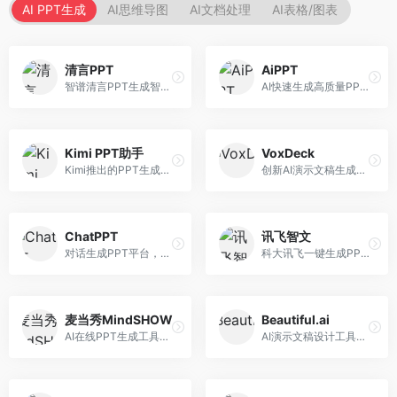
AI PPT生成
AI思维导图
AI文档处理
AI表格/图表
清言PPT
AiPPT
智谱清言PPT生成智能体，基于GLM大模型。面向智谱用户，支持对话生成PPT、内容优化等服务，与智谱生态深度整合。
AI快速生成高质量PPT平台，支持主题定制。面向职场人士和学生，提供一键生成、模板选择、内容优化等服务，PPT制作速度快，设计质量高。
Kimi PPT助手
VoxDeck
Kimi推出的PPT生成智能体，整合长文本处理能力。面向职场人士和学生，支持文档解析、PPT生成、内容优化等服务，与Kimi生态深度整合。
创新AI演示文稿生成工具，支持语音交互创作。面向职场人士，支持语音输入、PPT生成、内容优化等功能，语音创作体验便捷。
ChatPPT
讯飞智文
对话生成PPT平台，支持自然语言交互创作。面向职场人士和教育工作者，通过对话方式完成PPT制作，交互体验友好，创作过程直观。
科大讯飞一键生成PPT和Word工具，整合语音技术。面向职场人士，支持语音输入、文档生成、格式调整等功能，办公效率显著提升。
麦当秀MindSHOW
Beautiful.ai
AI在线PPT生成工具，支持思维导图转PPT。面向职场人士，提供思维导图导入、PPT生成、模板选择等服务，思维导图转PPT效率高。
AI演示文稿设计工具，专注于自动化设计排版。面向职场人士，提供智能排版、模板选择、设计优化等服务，设计美观度高。