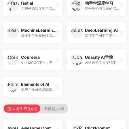
fast.ai
动手学深度学习
免费开源深度学习网站，专注于实用AI教学。面向开发者，提供免费深度学习课程、实战项目、代码库等资源，学习门槛低。
结合理论与实践的深度学习教材，专注于代码驱动学习。面向学生和开发者，提供深度学习理论、代码实现、练习题等资源，学习体验好。
MachineLearningMastery
DeepLearning.AI
机器学习全面教程网站，专注于实用技能教学。面向开发者，提供机器学习算法、Python实现、项目实战等教程，实用性强。
深度学习AI学习平台，由吴恩达创立。面向AI学习者，提供深度学习专项课程、AI新闻、技术社区等资源，课程质量权威。
Coursera
Udacity AI学院
知名MOOC平台，整合全球顶尖大学课程资源。面向学习者，提供AI、机器学习、深度学习等课程，证书认可度高，课程质量专业。
AI纳米学位与实战项目平台，专注于职业导向学习。面向AI从业者，提供机器学习、深度学习、计算机视觉等纳米学位，项目实战性强。
Elements of AI
免费在线AI通识课程，专注于AI基础知识普及。面向普通大众，提供AI概念、原理、应用等入门知识，语言通俗易懂。
提示词生成/优化
图像提示词
Awesome ChatGPT Prompts
ClickPrompt