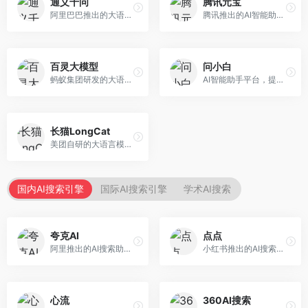
通义千问
腾讯元宝
阿里巴巴推出的大语言模型平台，提供对话问答、文档处理、图像理解、代码编写等全方位AI服务。面向企业用户和个人开发者，集成阿里云生态，支持多模态交互，企业级安全保障。
腾讯推出的AI智能助手，整合微信生态和腾讯云服务。面向普通用户和企业客户，支持文档解析、图像理解、联网搜索等功能，与腾讯产品无缝衔接，办公协作便捷。
百灵大模型
问小白
蚂蚁集团研发的大语言模型平台，专注于金融科技和企业服务。面向金融机构和企业客户，提供智能客服、风险分析、文档处理等服务，金融场景理解深入。
AI智能助手平台，提供知识问答、文本创作、文档处理等服务。面向普通用户和职场人士，操作简便，响应速度快，支持多场景应用。
长猫LongCat
美团自研的大语言模型对话平台，专注于本地生活服务场景。面向美团生态用户，提供智能推荐、服务问答等功能，本地生活知识覆盖全面。
国内AI搜索引擎
国际AI搜索引擎
学术AI搜索
夸克AI
点点
阿里推出的AI搜索助手，整合搜索与AI功能。面向年轻用户，提供智能搜索、文档处理、学习辅助等服务，与夸克生态深度整合。
小红书推出的AI搜索应用，专注于生活方式内容搜索。面向小红书用户，提供生活攻略、消费决策、内容推荐等服务，生活方式内容丰富。
心流
360AI搜索