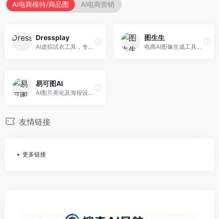
AI电商模特/商品图
AI电商营销
Dressplay
图生生
AI虚拟试衣工具，专注于服装电商体验。面向服装电商，提供虚拟试穿、尺码推荐、穿搭建议等服务，试衣体验真实。
电商AI图像生成工具，专注于商品图创作。面向电商卖家，提供商品图生成、背景替换、批量处理等服务，商品图质量高。
易可图AI
AI图片美化及海报设计平台，专注于电商视觉设计。面向电商卖家，提供图片美化、海报设计、营销素材等服务，设计效率高。
友情链接
更多链接