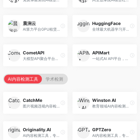
晨涧云
HuggingFace
AI算力平台GPU租赁服务，专注于弹性算力。面向开发者和研究者，提供GPU租赁、弹性调度、成本优化等服务，算力灵活。
全球最大机器学习开源社区，整合模型库与开发工具。面向AI研究者和开发者，提供开源模型、数据集、开发工具等资源，开源生态最完善。
CometAPI
APIMart
大模型API聚合平台，整合多种AI模型服务。面向开发者，提供统一接口、模型切换、监控分析等服务，API管理便捷。
一站式AI API平台，整合多种AI服务。面向开发者，提供模型API、图像处理、语音识别等服务，API种类丰富。
AI内容检测工具
学术检测
CatchMe
Winston AI
图片视频违规内容检测平台，专注于视觉内容安全。面向内容平台，提供图片审核、视频审核、直播监控等服务，视觉检测专业。
教育领域AI内容检测平台，专注于学术诚信。面向教育机构，提供AI内容检测、抄袭检测、报告生成等服务，教育适配性强。
Originality.AI
GPTZero
AI内容检测工具，专注于内容原创性验证。面向内容创作者和出版商，提供AI检测、抄袭检测、批量分析等服务，检测精度高。
AI内容检测工具，专注于AI生成文本识别。面向教育工作者和出版商，提供文本检测、批量分析、API接口等服务，检测准确率高。