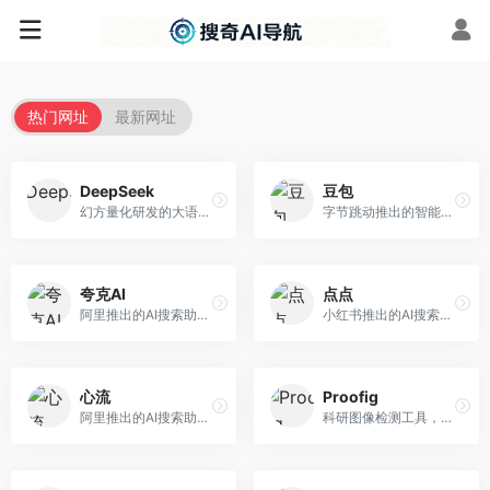
热门网址
最新网址
DeepSeek
豆包
幻方量化研发的大语言模型平台，专注于深度推理和代码生成能力。面向开发者、研究人员和技术爱好者，提供强大的逻辑推理和数学计算功能，开源生态完善，API接口友好。
字节跳动推出的智能对话助手平台，提供文本创作、知识问答、英语学习等多种AI服务。面向普通用户和内容创作者，支持多轮对话和文件解析，免费使用，响应速度快，中文理解能力强。
夸克AI
点点
阿里推出的AI搜索助手，整合搜索与AI功能。面向年轻用户，提供智能搜索、文档处理、学习辅助等服务，与夸克生态深度整合。
小红书推出的AI搜索应用，专注于生活方式内容搜索。面向小红书用户，提供生活攻略、消费决策、内容推荐等服务，生活方式内容丰富。
心流
Proofig
阿里推出的AI搜索助手，专注于智能信息获取。面向普通用户，提供智能搜索、内容整理、知识问答等服务，与阿里生态深度整合。
科研图像检测工具，专注于学术图像完整性验证。面向科研人员，提供图像检测、重复分析、报告生成等服务，学术检测专业。