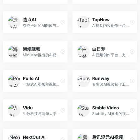
造点AI
TapNow
夸克推出的AI图像与视频创作平台。面向普通用户和内容创作者，提供文生图、文生视频等功能，操作简便，与夸克生态深度整合。
AI视觉内容创作平台，整合图像与视频生成能力。面向内容创作者，提供文生图、文生视频、智能编辑等服务，创作工具丰富，一站式体验便捷。
海螺视频
白日梦
MiniMax推出的AI视频生成工具，支持高质量视频创作。面向内容创作者，提供文生视频、视频编辑等功能，生成速度快，视频效果自然流畅。
AI视频创作平台，支持生成长达50分钟的长视频内容。面向长视频创作者和内容生产者，支持故事视频生成、视频编辑等功能，适合叙事性内容创作。
Pollo AI
Runway
一站式AI图像和视频创作平台，整合多种生成工具。面向内容创作者，提供文生图、文生视频、视频编辑等服务，创作工具全面，一站式体验便捷。
专业级AI视频制作工具，支持视频生成与编辑。面向影视制作人和创意工作者，提供文生视频、视频编辑、绿幕抠像等专业功能，视频处理能力强，适合专业创作场景。
Vidu
Stable Video
生数科技与清华大学联合研发的AI视频生成大模型。面向视频创作者和内容生产者，支持文生视频、图生视频，视频质量高，物理运动理解准确，国产视频生成领先工具。
Stability AI推出的视频生成模型，开源可部署。面向开发者和专业创作者，支持视频生成、视频编辑等功能，开源生态完善，定制化程度高。
NextCut AI
腾讯混元AI视频