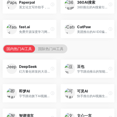
Paperpal
360AI搜索
英文论文写作助手，专注于学术英语润色。面向需要发表国际期刊的研究者，提供语法检查、学术表达优化、格式规范等服务，英语表达地道专业。
360推出的AI搜索引擎，专注于安全智能搜索。面向普通用户，提供智能问答、网页搜索、内容整理等服务，安全防护能力强。
fast.ai
CatPaw
免费开源深度学习网站，专注于实用AI教学。面向开发者，提供免费深度学习课程、实战项目、代码库等资源，学习门槛低。
美团推出的AI IDE编程工具，专注于本地开发生态。面向开发者，提供智能代码补全、代码生成、项目管理等服务，本地开发体验好。
国内热门AI工具
国际热门AI工具
DeepSeek
豆包
幻方量化研发的大语言模型平台，专注于深度推理和代码生成能力。面向开发者、研究人员和技术爱好者，提供强大的逻辑推理和数学计算功能，开源生态完善，API接口友好。
字节跳动推出的智能对话助手平台，提供文本创作、知识问答、英语学习等多种AI服务。面向普通用户和内容创作者，支持多轮对话和文件解析，免费使用，响应速度快，中文理解能力强。
即梦AI
可灵AI
字节跳动旗下AI视频创作平台，支持多模态内容生成。面向内容创作者和营销人员，提供文生视频、图生视频、智能剪辑等功能，中文理解能力强，创作效率高。
快手推出的AI视频生成平台，支持文生视频和图生视频，可生成长达2分钟的高质量视频内容。面向短视频创作者和营销人员，操作简便，生成效果逼真，适合商业推广和创意表达。
智谱清言
文心一言