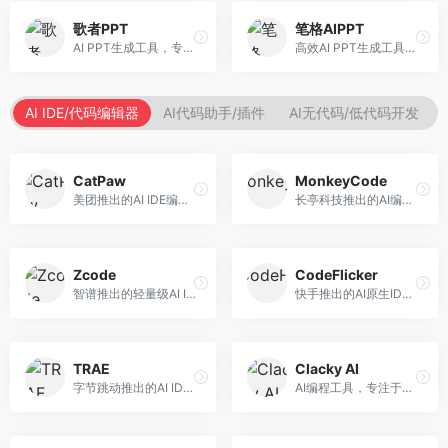
歌者PPT
笔格AIPPT
AI PPT生成工具，专注于演示文稿智能创作。面向职场人士，支持主题输入、内容生成、设计美化等功能，PPT制作效率高。
高效AI PPT生成工具，专注于演示文稿智能创作。面向职场人士，支持主题输入、内容生成、设计美化等功能，PPT制作效率高。
AI IDE/代码编辑器
AI代码助手/插件
AI无代码/低代码开发
CatPaw
MonkeyCode
美团推出的AI IDE编程工具，专注于本地开发生态。面向开发者，提供智能代码补全、代码生成、项目管理等服务，本地开发体验好。
长亭科技推出的AI编程助手，专注于安全开发。面向开发者，提供代码生成、安全检测、漏洞修复等服务，安全开发能力强。
Zcode
CodeFlicker
智谱推出的轻量级AI IDE，基于GLM模型。面向开发者，提供智能代码补全、代码生成、错误检测等服务，中文编程支持好。
快手推出的AI原生IDE，专注于短视频相关开发。面向快手生态开发者，提供代码生成、调试辅助等服务，与快手开发生态深度整合。
TRAE
Clacky AI
字节跳动推出的AI IDE编程工具，深度集成大模型能力。面向开发者，提供智能代码补全、代码解释、重构优化等服务，编程效率显著提升。
AI编程工具，专注于代码智能生成与优化。面向开发者，提供代码生成、代码重构、错误修复等服务，编程效率高。