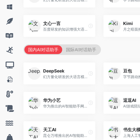
文心一言
Kimi
百度研发的知识增强大语言模型，深度融合百度知识图谱和搜索能力。面向中文用户，提供知识问答、文本创作、逻辑推理等服务，中文语境理解准确，知识覆盖面广。
国内AI对话助手
国际AI对话助手
DeepSeek
豆包
幻方量化研发的大语言模型平台，专注于深度推理和代码生成能力。面向开发者、研究人员和技术爱好者，提供强大的逻辑推理和数学计算功能，开源生态完善，API接口友好。
华为小艺
逗逗AI
华为推出的AI智能助手网页端，深度整合鸿蒙生态和华为云服务。面向华为设备用户，支持语音交互、智能问答、设备控制等功能，与华为硬件生态无缝衔接。
天工AI
书生大
昆仑万维推出的AI智能助手，集成搜索、对话、创作等多种能力。面向普通用户和内容创作者，支持联网搜索、文本生成、图像理解等功能，响应速度快，免费使用。