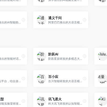
通义千问
月之暗面推出的AI智能助手，核心优势在于超长文本处理能力，支持20万字以上文档分析。面向学术研究者、职场人士和内容创作者，提供文档解读、PPT生成、联网搜索等综合服务。
阿里巴巴推出的大语言模型平台，提供对话问答、文档处理、图像理解、代码编写等全方位AI服务。面向企业用户和个人开发者，集成阿里云生态，支持多模态交互，企业级安全保障。
阶跃AI
字节跳动推出的智能对话助手平台，提供文本创作、知识问答、英语学习等多种AI服务。面向普通用户和内容创作者，支持多轮对话和文件解析，免费使用，响应速度快，中文理解能力强。
阶跃星辰研发的多模态大模型平台，支持文本、图像、视频的综合理解与生成。面向创作者和企业客户，提供内容创作、智能分析等服务，多模态能力突出。
百小应
AI游戏陪玩平台，结合游戏理解和自然语言交互技术。面向游戏玩家，提供游戏攻略、陪玩互动、社交聊天等服务，游戏知识丰富，互动体验有趣。
百川智能研发的大语言模型助手，专注于中文理解和生成。面向中文用户，提供知识问答、文本创作、代码辅助等服务，模型参数规模大，中文表达流畅自然。
模型
讯飞星火
上海人工智能实验室研发的开源大模型系列，支持多尺度和多模态。面向研究机构和开发者，开源生态完善，学术研究背景深厚，适合科研和定制开发。
科大讯飞研发的认知智能大模型，深度融合语音识别和自然语言处理技术。面向企业用户和教育领域，提供语音交互、文档处理、代码生成等服务，中文语音识别准确率高。