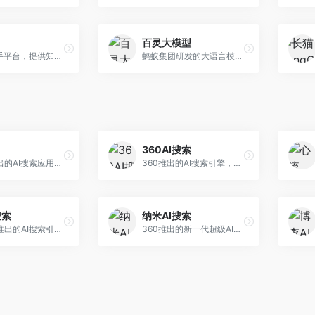
百灵大模型
AI智能助手平台，提供知识问答、文本创作、文档处理等服务。面向普通用户和职场人士，操作简便，响应速度快，支持多场景应用。
蚂蚁集团研发的大语言模型平台，专注于金融科技和企业服务。面向金融机构和企业客户，提供智能客服、风险分析、文档处理等服务，金融场景理解深入。
360AI搜索
小红书推出的AI搜索应用，专注于生活方式内容搜索。面向小红书用户，提供生活攻略、消费决策、内容推荐等服务，生活方式内容丰富。
360推出的AI搜索引擎，专注于安全智能搜索。面向普通用户，提供智能问答、网页搜索、内容整理等服务，安全防护能力强。
搜索
纳米AI搜索
昆仑万维推出的AI搜索引擎，整合大模型与搜索能力。面向普通用户，提供智能问答、深度搜索、内容整理等服务，中文搜索体验好。
360推出的新一代超级AI搜索，深度整合360搜索资源。面向普通用户，提供智能问答、多模态搜索、内容生成等服务，安全可靠。