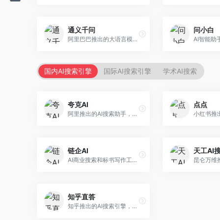
通义千问
问小白
阿里巴巴推出的大语言模型平台，提供对话问答、文档处理、图像理解、代码编写等全方位AI服务。面向企业用户和个人开发者，集成阿里云生态，支持多模态交互，企业级安全保障。
国内AI搜索引擎
国际AI搜索引擎
学术AI搜索
夸克AI
点点
阿里推出的AI搜索助手，整合搜索与AI功能。面向年轻用户，提供智能搜索、文档处理、学习辅助等服务，与夸克生态深度整合。
链企AI
天工AI
AI商业搜索和标书写作工具，专注于企业服务场景。面向企业用户，提供商业信息搜索、标书生成、企业分析等服务，商业信息专业。
知乎直答
知乎推出的AI搜索引擎，专注于知识问答场景。面向知识获取者，提供知乎内容搜索、智能问答、知识整理等服务，专业知识丰富。