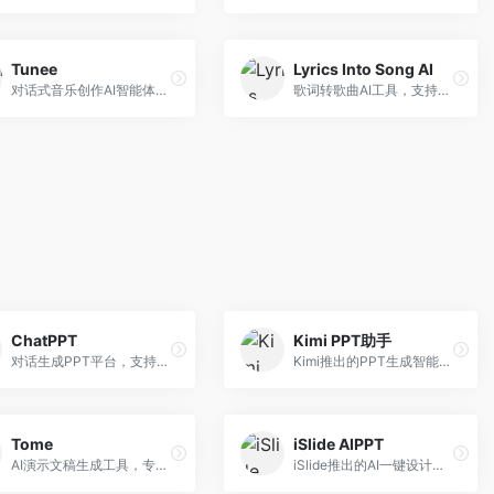
Tunee
Lyrics Into Song AI
对话式音乐创作AI智能体，支持自然语言交互创作。面向音乐爱好者，通过对话方式完成音乐创作，交互体验友好，创作过程直观。
歌词转歌曲AI工具，支持将歌词转化为完整歌曲。面向歌词创作者和音乐爱好者，提供歌词谱曲、编曲制作等服务，歌词音乐化效率高。
ChatPPT
Kimi PPT助手
对话生成PPT平台，支持自然语言交互创作。面向职场人士和教育工作者，通过对话方式完成PPT制作，交互体验友好，创作过程直观。
Kimi推出的PPT生成智能体，整合长文本处理能力。面向职场人士和学生，支持文档解析、PPT生成、内容优化等服务，与Kimi生态深度整合。
Tome
iSlide AIPPT
AI演示文稿生成工具，专注于故事化演示创作。面向创业者和营销人员，提供故事叙述、视觉设计、内容生成等服务，演示文稿叙事性强。
iSlide推出的AI一键设计精美PPT工具。面向PPT设计用户，提供模板库、内容生成、设计优化等服务，与iSlide插件深度整合。