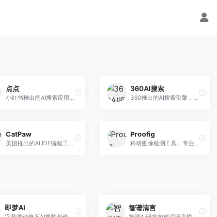
点点
360AI搜索
小红书推出的AI搜索应用，专注于生活方式内容搜索。面向小红书用户，提供生活攻略、消费决策、内容推荐等服务，生活方式内容丰富。
360推出的AI搜索引擎，专注于安全智能搜索。面向普通用户，提供智能问答、网页搜索、内容整理等服务，安全防护能力强。
CatPaw
Proofig
美团推出的AI IDE编程工具，专注于本地开发生态。面向开发者，提供智能代码补全、代码生成、项目管理等服务，本地开发体验好。
科研图像检测工具，专注于学术图像完整性验证。面向科研人员，提供图像检测、重复分析、报告生成等服务，学术检测专业。
即梦AI
智谱清言
字节跳动旗下AI视频创作平台，支持多模态内容生成。面向内容创作者和营销人员，提供文生视频、图生视频、智能剪辑等功能，中文理解能力强，创作效率高。
智谱AI研发的对话语言模型，支持中英双语交互。面向中文用户和开发者，提供知识问答、代码编写、文档解读等服务，开源生态完善，学术研究背景深厚。