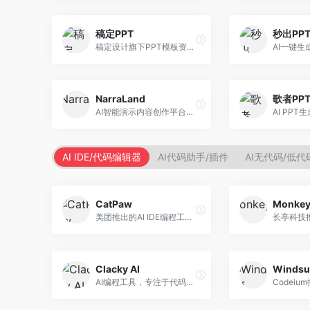
稿定PPT
秒出PP
稿定设计旗下PPT模板资源库，整合AI生成功能。面向设计师和职场人士，提供海量PPT模板、AI内容生成等服务，模板质量高。
NarraLand
歌者PP
AI智能演示内容创作平台，专注于叙事演示。面向内容创作者，提供故事创作、演示生成、动画设计等服务，演示内容生动有趣。
AI IDE/代码编辑器
AI代码助手/插件
AI无代码/低
CatPaw
Monke
美团推出的AI IDE编程工具，专注于本地开发生态。面向开发者，提供智能代码补全、代码生成、项目管理等服务，本地开发体验好。
Clacky AI
Windsu
AI编程工具，专注于代码智能生成与优化。面向开发者，提供代码生成、代码重构、错误修复等服务，编程效率高。