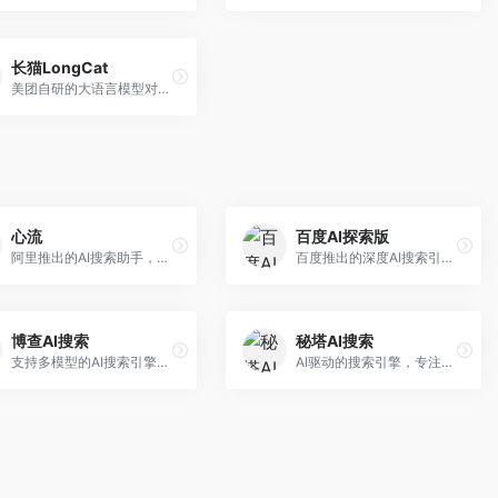
长猫LongCat
美团自研的大语言模型对话平台，专注于本地生活服务场景。面向美团生态用户，提供智能推荐、服务问答等功能，本地生活知识覆盖全面。
心流
百度AI探索版
阿里推出的AI搜索助手，专注于智能信息获取。面向普通用户，提供智能搜索、内容整理、知识问答等服务，与阿里生态深度整合。
百度推出的深度AI搜索引擎，整合百度知识图谱。面向中文用户，提供智能问答、知识探索、内容生成等服务，知识覆盖面广。
博查AI搜索
秘塔AI搜索
支持多模型的AI搜索引擎，整合多种大模型能力。面向AI爱好者，提供多模型搜索、答案对比、深度分析等服务，模型选择灵活。
AI驱动的搜索引擎，专注于无广告直达结果。面向研究者和信息获取需求者，提供深度搜索、来源标注、答案整理等服务，搜索结果干净准确，信息可信度高。