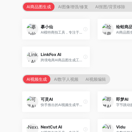
AI商品图生成
AI图像增强/修复
AI抠图/背景移除
摹小仙
绘蛙商
AI模特商拍工具，专注于服装电商。面向服装电商卖家，提供虚拟模特试穿、商品展示图生成等服务，模特形象多样，拍摄成本低。
LinkFox AI
跨境电商AI商品图生成工具。面向跨境电商卖家，支持多语言商品图生成、模特替换、场景优化等服务，适配海外电商平台需求。
AI视频生成
AI数字人视频
AI视频编辑
可灵AI
即梦AI
快手推出的AI视频生成平台，支持文生视频和图生视频，可生成长达2分钟的高质量视频内容。面向短视频创作者和营销人员，操作简便，生成效果逼真，适合商业推广和创意表达。
NextCut AI
Vidu