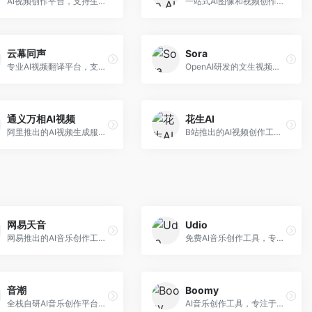
AI视频创作平台，支持生成长达50分钟的长视频内容。面向长视频创作者和内容生产者，支持故事视频生成、视频编辑等功能，适合叙事性内容创作。
一站式AI图像和视频创作平台，整合多种生成工具。面向内容创作者，提供文生图、文生视频、视频编辑等服务，创作工具全面，一站式体验便捷。
云幕同声
Sora
专业AI视频翻译平台，支持视频多语言配音和字幕生成。面向跨境电商和内容出海从业者，提供视频翻译、配音、字幕生成等服务，多语言支持完善。
OpenAI研发的文生视频大模型，可根据文字描述生成长达60秒的高清视频。面向影视创作者、广告从业者和内容生产者，视频连贯性强，物理世界理解准确，代表了AI视频生成的最高水平。
通义万相AI视频
花生AI
阿里推出的AI视频生成服务，整合图像与视频创作能力。面向电商和营销从业者，支持商品视频生成、营销视频制作等服务，商业应用场景丰富。
B站推出的AI视频创作工具，专注于短视频内容生成。面向B站创作者，支持视频生成、视频编辑等功能，与B站平台深度整合，创作效率高。
网易天音
Udio
网易推出的AI音乐创作工具，支持作词、作曲与编曲。面向音乐爱好者和独立音乐人，提供歌词生成、旋律创作、编曲制作等服务，与网易云音乐生态深度整合。
免费AI音乐创作工具，专注于高质量音乐生成。面向音乐创作者和内容制作者，支持多种音乐风格生成，音质专业，创作自由度高，适合专业音乐制作场景。
音潮
Boomy
全栈自研AI音乐创作平台，支持从创作到发布的完整流程。面向独立音乐人和音乐工作室，提供作词作曲、编曲混音、音乐发布等服务，创作工具专业。
AI音乐创作工具，专注于快速音乐生成与发布。面向音乐爱好者和业余创作者，支持一键生成原创音乐，可直接发布到音乐平台，创作门槛低。