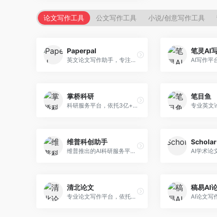
论文写作工具
公文写作工具
小说/创意写作工具
Paperpal
笔灵AI
英文论文写作助手，专注于学术英语润色。面向需要发表国际期刊的研究者，提供语法检查、学术表达优化、格式规范等服务，英语表达地道专业。
掌桥科研
笔目鱼
科研服务平台，依托3亿+真实文献数据库。面向学术研究者和学生，提供文献检索、论文写作、科研数据分析等服务，文献资源丰富，学术支持专业。
维普科创助手
Schola
维普推出的AI科研服务平台，整合学术资源与智能写作。面向科研人员和高校师生，提供文献检索、论文写作、查重检测等一站式服务，学术资源权威可靠。
清北论文
稿易AI
专业论文写作平台，依托高校学术资源。面向本科生和研究生，提供论文指导、写作辅助、查重检测等服务，学术规范性强，适合追求高质量论文的用户。