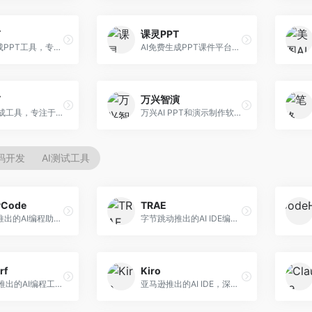
T
课灵PPT
AI一键生成PPT工具，专注于快速演示文稿制作。面向职场人士，支持主题输入、内容生成、模板套用等功能，PPT生成速度快，适合紧急制作场景。
AI免费生成PPT课件平台，专注于教育场景。面向教师和教育工作者，提供课件生成、教学设计、模板选择等服务，教育适配性强。
T
万兴智演
AI PPT生成工具，专注于演示文稿智能创作。面向职场人士，支持主题输入、内容生成、设计美化等功能，PPT制作效率高。
万兴AI PPT和演示制作软件，整合视频演示功能。面向职场人士和教育工作者，提供PPT生成、演示录制、视频制作等服务，演示功能完善。
代码开发
AI测试工具
yCode
TRAE
长亭科技推出的AI编程助手，专注于安全开发。面向开发者，提供代码生成、安全检测、漏洞修复等服务，安全开发能力强。
字节跳动推出的AI IDE编程工具，深度集成大模型能力。面向开发者，提供智能代码补全、代码解释、重构优化等服务，编程效率显著提升。
rf
Kiro
Codeium推出的AI编程工具，专注于代码智能辅助。面向开发者，提供代码补全、代码生成、代码解释等服务，多语言支持完善。
亚马逊推出的AI IDE，深度整合AWS云服务。面向AWS开发者，提供代码生成、云服务集成、部署自动化等服务，与AWS生态无缝衔接。