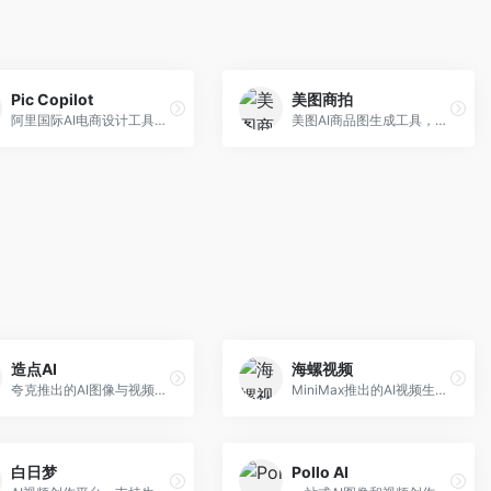
Pic Copilot
美图商拍
阿里国际AI电商设计工具，专注于跨境电商。面向跨境电商卖家，提供商品图优化、营销海报生成、多语言适配等服务，海外市场适配性强。
美图AI商品图生成工具，整合美图生态。面向电商卖家，提供商品图美化、模特替换、场景生成等服务，移动端操作便捷。
造点AI
海螺视频
夸克推出的AI图像与视频创作平台。面向普通用户和内容创作者，提供文生图、文生视频等功能，操作简便，与夸克生态深度整合。
MiniMax推出的AI视频生成工具，支持高质量视频创作。面向内容创作者，提供文生视频、视频编辑等功能，生成速度快，视频效果自然流畅。
白日梦
Pollo AI