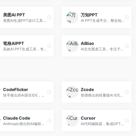
美图AI PPT
万知PPT
美图AI生成PPT设计工具，整合图像处理能力。面向设计师和职场人士，提供PPT生成、图片美化、设计优化等服务，视觉设计美观。
AI PPT生成平台，整合知识库与创作功能。面向职场人士，支持内容检索、PPT生成、设计优化等服务，知识整合能力强。
笔格AIPPT
AiBiao
高效AI PPT生成工具，专注于演示文稿智能创作。面向职场人士，支持主题输入、内容生成、设计美化等功能，PPT制作效率高。
AI文生图表工具，专注于数据可视化展示。面向数据分析师和职场人士，提供图表生成、数据可视化、PPT嵌入等服务，数据展示专业。
CodeFlicker
Zcode
快手推出的AI原生IDE，专注于短视频相关开发。面向快手生态开发者，提供代码生成、调试辅助等服务，与快手开发生态深度整合。
智谱推出的轻量级AI IDE，基于GLM模型。面向开发者，提供智能代码补全、代码生成、错误检测等服务，中文编程支持好。
Claude Code
Cursor
Anthropic推出的AI编程工具，基于Claude模型。面向开发者，提供代码生成、代码审查、调试辅助等服务，代码质量高，推理能力强。
AI代码编辑器，集成GPT-4模型，专注于智能编程辅助。面向开发者，提供代码生成、代码解释、错误修复等服务，编程体验流畅，开发效率高。