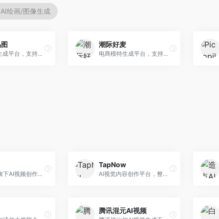
AI绘画/图像生成
品图
潮际好麦
AI商品图生成平台，支持模特换装和场景生成。面向电商卖家，提供商品上身效果展示、场景化商品图生成等服务，电商营销效果显著。
电商模特生成平台，支持AI虚拟模特创作。面向服装和配饰电商，提供模特试穿、商品展示、营销素材生成等服务，模特形象可定制。
TapNow
字节跳动旗下AI视频创作平台，支持多模态内容生成。面向内容创作者和营销人员，提供文生视频、图生视频、智能剪辑等功能，中文理解能力强，创作效率高。
AI视觉内容创作平台，整合图像与视频生成能力。面向内容创作者，提供文生图、文生视频、智能编辑等服务，创作工具丰富，一站式体验便捷。
腾讯混元AI视频