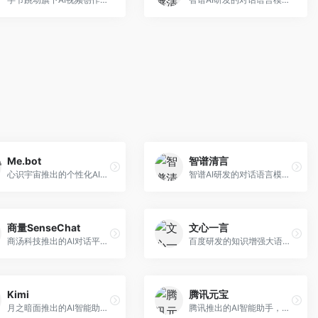
Me.bot
智谱清言
心识宇宙推出的个性化AI伴侣，专注于情感交互和个人助理服务。面向个人用户，支持日程管理、情感陪伴、知识问答等功能，交互体验人性化。
智谱AI研发的对话语言模型，支持中英双语交互。面向中文用户和开发者，提供知识问答、代码编写、文档解读等服务，开源生态完善，学术研究背景深厚。
商量SenseChat
文心一言
商汤科技推出的AI对话平台，结合计算机视觉和自然语言处理技术。面向企业用户和开发者，支持多模态交互，视觉理解能力强，适合智能客服和内容创作场景。
百度研发的知识增强大语言模型，深度融合百度知识图谱和搜索能力。面向中文用户，提供知识问答、文本创作、逻辑推理等服务，中文语境理解准确，知识覆盖面广。
Kimi
腾讯元宝
月之暗面推出的AI智能助手，核心优势在于超长文本处理能力，支持20万字以上文档分析。面向学术研究者、职场人士和内容创作者，提供文档解读、PPT生成、联网搜索等综合服务。
腾讯推出的AI智能助手，整合微信生态和腾讯云服务。面向普通用户和企业客户，支持文档解析、图像理解、联网搜索等功能，与腾讯产品无缝衔接，办公协作便捷。