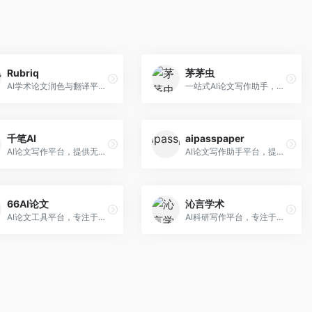
Rubriq
茅茅虫
AI学术论文润色与翻译平台。面向国际期刊投稿者，提供论文润色、翻译、格式调整等服务，支持多语言，学术表达专业规范。
一站式AI论文写作助手，覆盖学术写作全场景。面向高校学生和科研人员，提供开题报告、文献综述、论文正文等写作服务，支持多学科多类型论文，操作简便。
千笔AI
aipasspaper
AI论文写作平台，提供无限改稿服务。面向高校学生和学术研究者，支持论文选题、大纲生成、内容撰写、查重修改等全流程服务，改稿次数不限，服务质量有保障。
AI论文写作助手平台，提供智能化的学术写作支持。面向大学生和研究人员，支持多种学科论文生成，提供参考文献管理和格式规范服务，写作效率高。
66AI论文
沁言学术
AI论文工具平台，专注于高质量低查重论文生成。面向大学生和研究生，提供论文写作、降重修改等服务，生成内容原创度高，查重率低。
AI科研写作平台，专注于学术研究辅助。面向研究生和科研工作者，提供文献分析、研究方法指导、论文撰写等服务，学术资源丰富，研究支持全面。