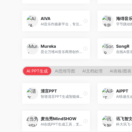
AIVA
海绵音
AI音乐作曲家平台，专注于古典和影视配乐创作。面向影视制作人和游戏开发者，提供原创音乐生成、配乐定制等服务，音乐风格专业，适合影视游戏配乐。
Mureka
SongR
昆仑万维AI音乐商用创作平台，专注于商业音乐授权。面向企业和商业用户，提供版权音乐生成、商用授权等服务，音乐版权清晰，商业应用安全。
AI PPT生成
AI思维导图
AI文档处理
AI表格/图表
清言PPT
AiPPT
智谱清言PPT生成智能体，基于GLM大模型。面向智谱用户，支持对话生成PPT、内容优化等服务，与智谱生态深度整合。
麦当秀MindSHOW
讯飞智
AI在线PPT生成工具，支持思维导图转PPT。面向职场人士，提供思维导图导入、PPT生成、模板选择等服务，思维导图转PPT效率高。