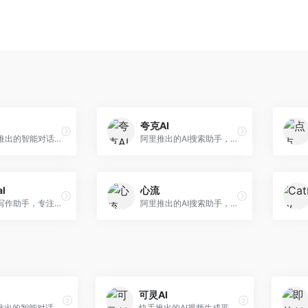
夸克AI
字节跳动推出的智能对话助手平台，提供文本创作、知识问答、英语学习等多种AI服务。面向普通用户和内容创作者，支持多轮对话和文件解析，免费使用，响应速度快，中文理解能力强。
阿里推出的AI搜索助手，整合搜索与AI功能。面向年轻用户，提供智能搜索、文档处理、学习辅助等服务，与夸克生态深度整合。
al
心流
英文论文写作助手，专注于学术英语润色。面向需要发表国际期刊的研究者，提供语法检查、学术表达优化、格式规范等服务，英语表达地道专业。
阿里推出的AI搜索助手，专注于智能信息获取。面向普通用户，提供智能搜索、内容整理、知识问答等服务，与阿里生态深度整合。
可灵AI
字节跳动推出的智能对话助手平台，提供文本创作、知识问答、英语学习等多种AI服务。面向普通用户和内容创作者，支持多轮对话和文件解析，免费使用，响应速度快，中文理解能力强。
快手推出的AI视频生成平台，支持文生视频和图生视频，可生成长达2分钟的高质量视频内容。面向短视频创作者和营销人员，操作简便，生成效果逼真，适合商业推广和创意表达。