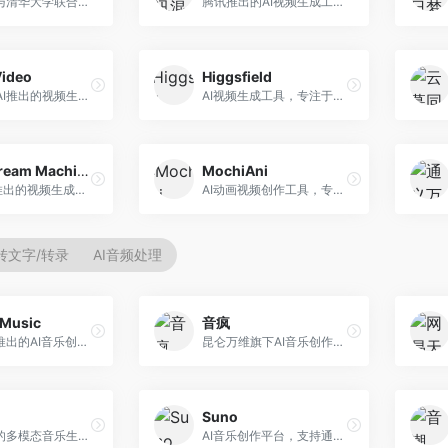
生数科技与清华大学联合研发的AI视频生成大模型。面向视频创作者和内容生产者，支持文生视频、图生视频，视频质量高，物理运动理解准确，国产视频生成领先工具。
腾讯推出的AI视频生成工具，基于混元大模型。面向腾讯生态用户和内容创作者，支持文生视频、视频编辑等功能，与腾讯产品生态深度整合。
Video
Higgsfield
Stability AI推出的视频生成模型，开源可部署。面向开发者和专业创作者，支持视频生成、视频编辑等功能，开源生态完善，定制化程度高。
AI视频生成工具，专注于高质量视频内容创作。面向视频创作者和营销人员，支持文生视频、视频编辑等功能，视频效果逼真，适合商业应用。
Luma Dream Machine
MochiAni
Luma AI推出的视频生成工具，专注于高质量视频创作。面向影视创作者和内容生产者，支持文生视频、图生视频，视频质量高，物理运动流畅自然。
AI动画视频创作工具，专注于动画内容生成。面向动画创作者和二次元内容生产者，支持动画风格视频生成，动画效果流畅，适合动漫内容创作。
转文字/转录
AI音频处理
Music
音疯
昆仑万维推出的AI音乐创作平台，基于天工大模型。面向音乐创作者，支持歌词生成、旋律创作、音乐编曲等服务，中文音乐创作能力强。
昆仑万维旗下AI音乐创作平台，专注于音乐内容生成。面向音乐爱好者和内容创作者，提供多种风格音乐生成，操作简便，创作速度快。
Suno
阿里推出的多模态音乐生成平台，整合音频与文本理解能力。面向内容创作者，支持歌词生成、旋律创作、音乐编辑等服务，与阿里生态深度整合。
AI音乐创作平台，支持通过文字描述生成完整歌曲，包含歌词、旋律和人声。面向音乐爱好者、内容创作者和独立音乐人，操作门槛低，创作速度快，支持多种音乐风格，为音乐创作带来全新可能。