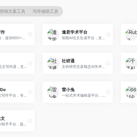
营销文案工具
写作辅助工具
写作
逢君学术平台
AI写作平台，提供600+写作模板。面向学生、职场人士和内容创作者，支持论文、公文、营销文案等多种文体，模板丰富，一键生成，写作效率大幅提升。
智能AI论文生成平台，支持查重检测。面向高校学生和研究人员，提供论文选题、内容生成、查重修改等一站式服务，学术写作流程完整。
社研通
专业英文论文写作器，支持学术论文全流程。面向留学生和国际期刊投稿者，提供英文论文撰写、润色、格式调整等服务，学术英语表达规范。
文科研究生多模态AI学术写作平台。面向文科研究生和社科研究者，提供文献综述、理论分析、定性研究辅助等服务，文科研究方法论支持完善。
rGo
雷小兔
AI学术论文写作平台，专注于理工科领域的逻辑构建。面向理工科研究生和科研工作者，提供公式编辑、数据分析、论文结构优化等服务，理工科写作逻辑严谨。
一站式学术编辑器平台，覆盖论文写作全流程。面向高校学生和科研人员，提供选题分析、文献检索、论文生成、查重降重等服务，操作流程清晰，学术写作效率显著提升。
论文
AI论文写作助手平台，提供智能化学术写作支持。面向高校学生，支持多种论文类型生成，提供参考文献管理和格式规范服务，操作流程简单。