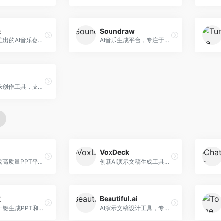
乐
Soundraw
字节跳动推出的AI音乐创作平台，支持多风格音乐生成。面向内容创作者和音乐爱好者，提供歌词创作、旋律生成、编曲制作等服务，创作效率高，适合短视频配乐。
AI音乐生成平台，专注于免版税音乐创作。面向视频创作者和内容制作者，提供背景音乐生成、音乐定制等服务，音乐版权清晰，适合视频配乐场景。
在线AI音乐创作工具，支持歌词与旋律一体化生成。面向内容创作者和音乐爱好者，提供歌词创作、旋律生成、音乐制作等服务，操作简便，创作速度快。
VoxDeck
AI快速生成高质量PPT平台，支持主题定制。面向职场人士和学生，提供一键生成、模板选择、内容优化等服务，PPT制作速度快，设计质量高。
创新AI演示文稿生成工具，支持语音交互创作。面向职场人士，支持语音输入、PPT生成、内容优化等功能，语音创作体验便捷。
文
Beautiful.ai
科大讯飞一键生成PPT和Word工具，整合语音技术。面向职场人士，支持语音输入、文档生成、格式调整等功能，办公效率显著提升。
AI演示文稿设计工具，专注于自动化设计排版。面向职场人士，提供智能排版、模板选择、设计优化等服务，设计美观度高。