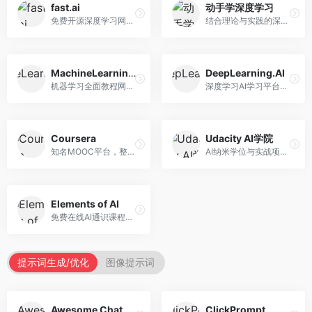
fast.ai
动手学深度学习
免费开源深度学习网站，专注于实用AI教学。面向开发者，提供免费深度学习课程、实战项目、代码库等资源，学习门槛低。
结合理论与实践的深度学习教材，专注于代码驱动学习。面向学生和开发者，提供深度学习理论、代码实现、练习题等资源，学习体验好。
MachineLearningMastery
DeepLearning.AI
机器学习全面教程网站，专注于实用技能教学。面向开发者，提供机器学习算法、Python实现、项目实战等教程，实用性强。
深度学习AI学习平台，由吴恩达创立。面向AI学习者，提供深度学习专项课程、AI新闻、技术社区等资源，课程质量权威。
Coursera
Udacity AI学院
知名MOOC平台，整合全球顶尖大学课程资源。面向学习者，提供AI、机器学习、深度学习等课程，证书认可度高，课程质量专业。
AI纳米学位与实战项目平台，专注于职业导向学习。面向AI从业者，提供机器学习、深度学习、计算机视觉等纳米学位，项目实战性强。
Elements of AI
免费在线AI通识课程，专注于AI基础知识普及。面向普通大众，提供AI概念、原理、应用等入门知识，语言通俗易懂。
提示词生成/优化
图像提示词
Awesome ChatGPT Prompts
ClickPrompt