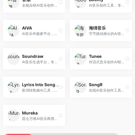
全栈自研AI音乐创作平台，支持从创作到发布的完整流程。面向独立音乐人和音乐工作室，提供作词作曲、编曲混音、音乐发布等服务，创作工具专业。
AI音乐创作工具，专注于快速音乐生成与发布。面向音乐爱好者和业余创作者，支持一键生成原创音乐，可直接发布到音乐平台，创作门槛低。
AIVA
海绵音乐
AI音乐作曲家平台，专注于古典和影视配乐创作。面向影视制作人和游戏开发者，提供原创音乐生成、配乐定制等服务，音乐风格专业，适合影视游戏配乐。
字节跳动推出的AI音乐创作平台，支持多风格音乐生成。面向内容创作者和音乐爱好者，提供歌词创作、旋律生成、编曲制作等服务，创作效率高，适合短视频配乐。
Soundraw
Tunee
AI音乐生成平台，专注于免版税音乐创作。面向视频创作者和内容制作者，提供背景音乐生成、音乐定制等服务，音乐版权清晰，适合视频配乐场景。
对话式音乐创作AI智能体，支持自然语言交互创作。面向音乐爱好者，通过对话方式完成音乐创作，交互体验友好，创作过程直观。
Lyrics Into Song AI
SongR
歌词转歌曲AI工具，支持将歌词转化为完整歌曲。面向歌词创作者和音乐爱好者，提供歌词谱曲、编曲制作等服务，歌词音乐化效率高。
在线AI音乐创作工具，支持歌词与旋律一体化生成。面向内容创作者和音乐爱好者，提供歌词创作、旋律生成、音乐制作等服务，操作简便，创作速度快。
Mureka
昆仑万维AI音乐商用创作平台，专注于商业音乐授权。面向企业和商业用户，提供版权音乐生成、商用授权等服务，音乐版权清晰，商业应用安全。