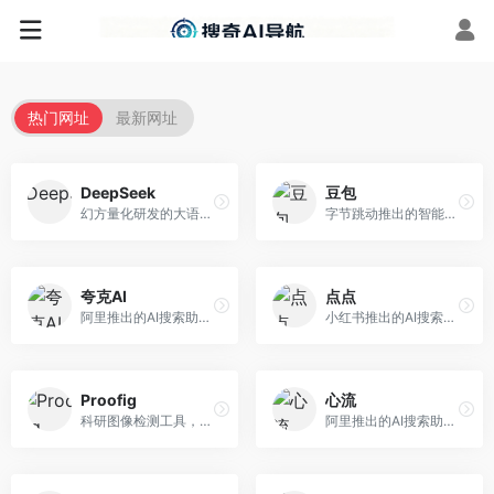
热门网址
最新网址
DeepSeek
豆包
幻方量化研发的大语言模型平台，专注于深度推理和代码生成能力。面向开发者、研究人员和技术爱好者，提供强大的逻辑推理和数学计算功能，开源生态完善，API接口友好。
字节跳动推出的智能对话助手平台，提供文本创作、知识问答、英语学习等多种AI服务。面向普通用户和内容创作者，支持多轮对话和文件解析，免费使用，响应速度快，中文理解能力强。
夸克AI
点点
阿里推出的AI搜索助手，整合搜索与AI功能。面向年轻用户，提供智能搜索、文档处理、学习辅助等服务，与夸克生态深度整合。
小红书推出的AI搜索应用，专注于生活方式内容搜索。面向小红书用户，提供生活攻略、消费决策、内容推荐等服务，生活方式内容丰富。
Proofig
心流
科研图像检测工具，专注于学术图像完整性验证。面向科研人员，提供图像检测、重复分析、报告生成等服务，学术检测专业。
阿里推出的AI搜索助手，专注于智能信息获取。面向普通用户，提供智能搜索、内容整理、知识问答等服务，与阿里生态深度整合。