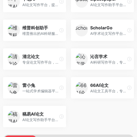
AI论文写作平台，提供无限改稿服务。面向高校学生和学术研究者，支持论文选题、大纲生成、内容撰写、查重修改等全流程服务，改稿次数不限，服务质量有保障。
AI论文写作助手平台，提供智能化的学术写作支持。面向大学生和研究人员，支持多种学科论文生成，提供参考文献管理和格式规范服务，写作效率高。
维普科创助手
ScholarGo
维普推出的AI科研服务平台，整合学术资源与智能写作。面向科研人员和高校师生，提供文献检索、论文写作、查重检测等一站式服务，学术资源权威可靠。
AI学术论文写作平台，专注于理工科领域的逻辑构建。面向理工科研究生和科研工作者，提供公式编辑、数据分析、论文结构优化等服务，理工科写作逻辑严谨。
清北论文
沁言学术
专业论文写作平台，依托高校学术资源。面向本科生和研究生，提供论文指导、写作辅助、查重检测等服务，学术规范性强，适合追求高质量论文的用户。
AI科研写作平台，专注于学术研究辅助。面向研究生和科研工作者，提供文献分析、研究方法指导、论文撰写等服务，学术资源丰富，研究支持全面。
雷小兔
66AI论文
一站式学术编辑器平台，覆盖论文写作全流程。面向高校学生和科研人员，提供选题分析、文献检索、论文生成、查重降重等服务，操作流程清晰，学术写作效率显著提升。
AI论文工具平台，专注于高质量低查重论文生成。面向大学生和研究生，提供论文写作、降重修改等服务，生成内容原创度高，查重率低。
稿易AI论文
AI论文写作助手平台，提供智能化学术写作支持。面向高校学生，支持多种论文类型生成，提供参考文献管理和格式规范服务，操作流程简单。