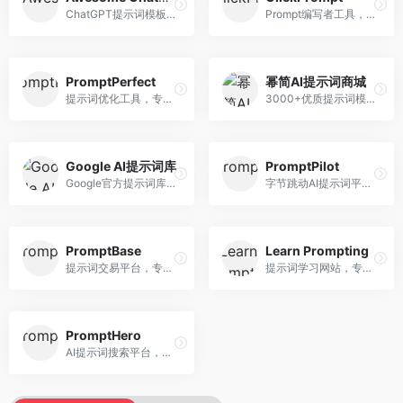
ChatGPT提示词模板库，专注于实用提示词收集。面向ChatGPT用户，提供提示词模板、使用场景、效果展示等资源，模板实用性强。
Prompt编写者工具，专注于提示词创作辅助。面向提示词创作者，提供提示词编辑、测试、分享等服务，创作工具完善。
PromptPerfect
幂简AI提示词商城
提示词优化工具，专注于提示词质量提升。面向AI用户，提供提示词优化、效果测试、版本对比等服务，提示词优化专业。
3000+优质提示词模板平台，专注于中文提示词。面向中文AI用户，提供提示词模板、分类检索、一键使用等服务，中文提示词丰富。
Google AI提示词库
PromptPilot
Google官方提示词库，专注于Gemini模型优化。面向开发者，提供官方提示词指南、最佳实践、示例代码等资源，权威性强。
字节跳动AI提示词平台，专注于提示词优化与管理。面向AI用户，提供提示词优化、效果测试、团队协作等服务，企业级功能完善。
PromptBase
Learn Prompting
提示词交易平台，专注于高质量提示词买卖。面向AI创作者，提供提示词交易、模板购买、创作者收益等服务，提示词质量高。
提示词学习网站，专注于提示词工程教育。面向AI学习者，提供提示词教程、最佳实践、案例研究等资源，教学内容系统。
PromptHero
AI提示词搜索平台，整合多种AI工具提示词资源。面向AI创作者，提供提示词搜索、模板库、社区分享等服务，提示词资源丰富。