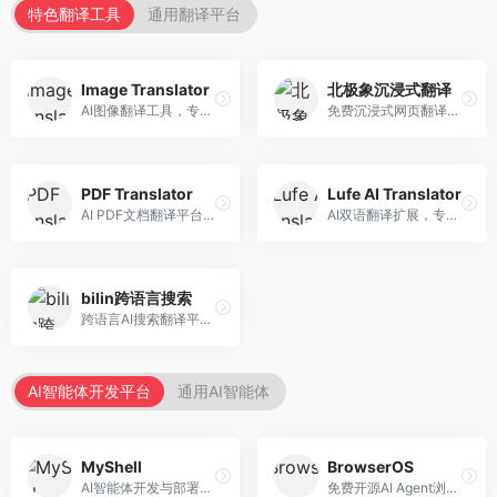
特色翻译工具
通用翻译平台
Image Translator
北极象沉浸式翻译
AI图像翻译工具，专注于图片文字翻译。面向设计师和电商从业者，提供图片文字识别、翻译、替换等服务，图像翻译效果好。
免费沉浸式网页翻译工具，专注于阅读体验。面向普通用户，提供网页双语翻译、文档翻译等服务，免费使用，翻译质量高。
PDF Translator
Lufe AI Translator
AI PDF文档翻译平台，专注于文档本地化。面向商务人士，提供PDF翻译、格式保留、批量处理等服务，文档翻译专业。
AI双语翻译扩展，专注于浏览器翻译场景。面向外语内容阅读者，提供网页双语翻译、划词翻译等服务，浏览器集成便捷。
bilin跨语言搜索
跨语言AI搜索翻译平台，专注于信息获取。面向研究者和内容创作者，提供跨语言搜索、内容翻译、信息整合等服务，跨语言检索能力强。
AI智能体开发平台
通用AI智能体
MyShell
BrowserOS
AI智能体开发与部署平台，专注于语音交互智能体。面向开发者，提供语音智能体创建、部署服务、社区分享等功能，语音交互能力强。
免费开源AI Agent浏览器，专注于浏览器自动化。面向开发者，提供浏览器控制、任务自动化、API接口等服务，开源免费。