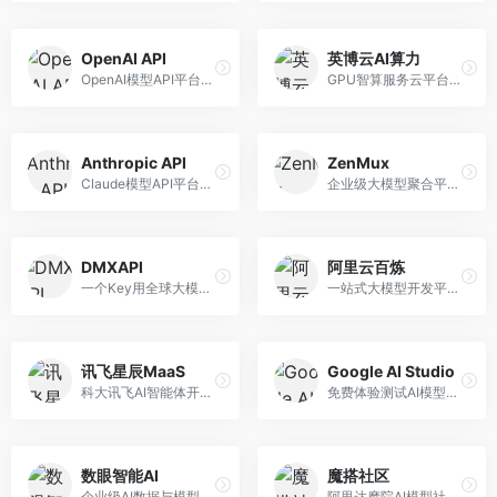
OpenAI API
英博云AI算力
OpenAI模型API平台，提供GPT系列模型服务。面向开发者，提供模型API、微调服务、Assistants API等，是AI开发领域的基础设施。
GPU智算服务云平台，专注于AI算力租赁。面向AI研究者和企业，提供GPU租赁、模型训练、推理服务等，算力资源丰富。
Anthropic API
ZenMux
Claude模型API平台，专注于安全可靠的AI服务。面向开发者，提供Claude系列模型API、安全特性、企业级服务等，API质量高。
企业级大模型聚合平台，专注于企业AI服务。面向企业用户，提供多模型管理、安全合规、成本优化等服务，企业级功能完善。
DMXAPI
阿里云百炼
一个Key用全球大模型的聚合平台。面向开发者，提供多模型统一API、简化接入、成本控制等服务，接入便捷。
一站式大模型开发平台，深度整合阿里云服务。面向企业开发者和AI团队，提供模型训练、微调、部署、应用开发等全流程服务，企业级功能完善。
讯飞星辰MaaS
Google AI Studio
科大讯飞AI智能体开发平台，专注于企业级模型服务。面向企业用户，提供模型调用、智能体创建、行业解决方案等服务，中文能力突出。
免费体验测试AI模型的平台，深度整合Google生态。面向开发者和研究者，提供Gemini模型体验、API密钥管理、提示词测试等服务，免费使用。
数眼智能AI
魔搭社区
企业级AI数据与模型服务平台，专注于数据驱动AI。面向企业用户，提供数据管理、模型训练、部署服务等，数据治理能力强。
阿里达摩院AI模型社区，专注于中文AI生态。面向中文开发者，提供开源模型、数据集、开发工具等资源，中文模型丰富。