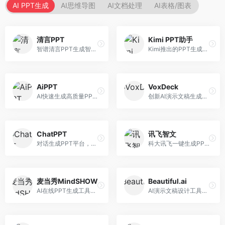
AI PPT生成
AI思维导图
AI文档处理
AI表格/图表
清言PPT
Kimi PPT助手
智谱清言PPT生成智能体，基于GLM大模型。面向智谱用户，支持对话生成PPT、内容优化等服务，与智谱生态深度整合。
Kimi推出的PPT生成智能体，整合长文本处理能力。面向职场人士和学生，支持文档解析、PPT生成、内容优化等服务，与Kimi生态深度整合。
AiPPT
VoxDeck
AI快速生成高质量PPT平台，支持主题定制。面向职场人士和学生，提供一键生成、模板选择、内容优化等服务，PPT制作速度快，设计质量高。
创新AI演示文稿生成工具，支持语音交互创作。面向职场人士，支持语音输入、PPT生成、内容优化等功能，语音创作体验便捷。
ChatPPT
讯飞智文
对话生成PPT平台，支持自然语言交互创作。面向职场人士和教育工作者，通过对话方式完成PPT制作，交互体验友好，创作过程直观。
科大讯飞一键生成PPT和Word工具，整合语音技术。面向职场人士，支持语音输入、文档生成、格式调整等功能，办公效率显著提升。
麦当秀MindSHOW
Beautiful.ai
AI在线PPT生成工具，支持思维导图转PPT。面向职场人士，提供思维导图导入、PPT生成、模板选择等服务，思维导图转PPT效率高。
AI演示文稿设计工具，专注于自动化设计排版。面向职场人士，提供智能排版、模板选择、设计优化等服务，设计美观度高。