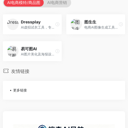
AI电商模特/商品图
AI电商营销
Dressplay
图生生
AI虚拟试衣工具，专注于服装电商体验。面向服装电商，提供虚拟试穿、尺码推荐、穿搭建议等服务，试衣体验真实。
电商AI图像生成工具，专注于商品图创作。面向电商卖家，提供商品图生成、背景替换、批量处理等服务，商品图质量高。
易可图AI
AI图片美化及海报设计平台，专注于电商视觉设计。面向电商卖家，提供图片美化、海报设计、营销素材等服务，设计效率高。
友情链接
更多链接