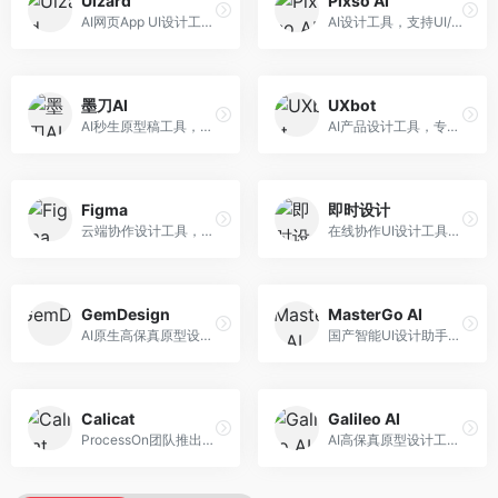
Uizard
Pixso AI
AI网页App UI设计工具，专注于快速界面生成。面向产品经理和设计师，提供线框图转UI、界面生成、设计优化等服务，设计速度快。
AI设计工具，支持UI/UX设计全流程。面向设计师和产品团队，提供界面生成、设计优化、协作评审等服务，国产替代方案，团队协作便捷。
墨刀AI
UXbot
AI秒生原型稿工具，专注于快速原型设计。面向产品经理和设计师，提供原型生成、交互设计、团队协作等服务，原型制作效率高。
AI产品设计工具，专注于用户体验优化。面向UX设计师，提供用户研究、设计建议、可用性测试等服务，UX设计支持完善。
Figma
即时设计
云端协作设计工具，整合AI设计辅助功能。面向UI/UX设计师和产品团队，提供界面设计、原型制作、团队协作等服务，协作功能强大，是UI设计领域的标杆产品。
在线协作UI设计工具，整合AI设计功能。面向设计师和产品团队，提供界面设计、原型制作、设计资源库等服务，国产协作设计平台。
GemDesign
MasterGo AI
AI原生高保真原型设计工具，专注于智能设计生成。面向设计师，提供界面生成、设计优化、原型制作等服务，设计自动化程度高。
国产智能UI设计助手，专注于界面设计自动化。面向UI设计师，提供界面生成、组件设计、设计系统构建等服务，中文用户适配性好。
Calicat
Galileo AI
ProcessOn团队推出的产设研协作平台，整合设计与协作功能。面向产品团队，提供设计协作、文档管理、团队沟通等服务，产研协作便捷。
AI高保真原型设计工具，专注于UI界面生成。面向设计师和产品团队，提供界面生成、交互设计、设计优化等服务，界面质量高。