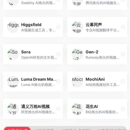
Stability AI推出的视频生成模型，开源可部署。面向开发者和专业创作者，支持视频生成、视频编辑等功能，开源生态完善，定制化程度高。
腾讯推出的AI视频生成工具，基于混元大模型。面向腾讯生态用户和内容创作者，支持文生视频、视频编辑等功能，与腾讯产品生态深度整合。
Higgsfield
云幕同声
AI视频生成工具，专注于高质量视频内容创作。面向视频创作者和营销人员，支持文生视频、视频编辑等功能，视频效果逼真，适合商业应用。
专业AI视频翻译平台，支持视频多语言配音和字幕生成。面向跨境电商和内容出海从业者，提供视频翻译、配音、字幕生成等服务，多语言支持完善。
Sora
Gen-2
OpenAI研发的文生视频大模型，可根据文字描述生成长达60秒的高清视频。面向影视创作者、广告从业者和内容生产者，视频连贯性强，物理世界理解准确，代表了AI视频生成的最高水平。
Runway推出的视频生成模型，专注于文生视频和视频风格转换。面向影视制作人和创意工作者，支持文本到视频、图像到视频等多种生成模式，视频质量专业级。
Luma Dream Machine
MochiAni
Luma AI推出的视频生成工具，专注于高质量视频创作。面向影视创作者和内容生产者，支持文生视频、图生视频，视频质量高，物理运动流畅自然。
AI动画视频创作工具，专注于动画内容生成。面向动画创作者和二次元内容生产者，支持动画风格视频生成，动画效果流畅，适合动漫内容创作。
通义万相AI视频
花生AI
阿里推出的AI视频生成服务，整合图像与视频创作能力。面向电商和营销从业者，支持商品视频生成、营销视频制作等服务，商业应用场景丰富。
B站推出的AI视频创作工具，专注于短视频内容生成。面向B站创作者，支持视频生成、视频编辑等功能，与B站平台深度整合，创作效率高。