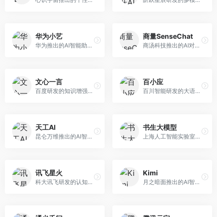
华为小艺
商量SenseChat
华为推出的AI智能助手网页端，深度整合鸿蒙生态和华为云服务。面向华为设备用户，支持语音交互、智能问答、设备控制等功能，与华为硬件生态无缝衔接。
商汤科技推出的AI对话平台，结合计算机视觉和自然语言处理技术。面向企业用户和开发者，支持多模态交互，视觉理解能力强，适合智能客服和内容创作场景。
文心一言
百小应
百度研发的知识增强大语言模型，深度融合百度知识图谱和搜索能力。面向中文用户，提供知识问答、文本创作、逻辑推理等服务，中文语境理解准确，知识覆盖面广。
百川智能研发的大语言模型助手，专注于中文理解和生成。面向中文用户，提供知识问答、文本创作、代码辅助等服务，模型参数规模大，中文表达流畅自然。
天工AI
书生大模型
昆仑万维推出的AI智能助手，集成搜索、对话、创作等多种能力。面向普通用户和内容创作者，支持联网搜索、文本生成、图像理解等功能，响应速度快，免费使用。
上海人工智能实验室研发的开源大模型系列，支持多尺度和多模态。面向研究机构和开发者，开源生态完善，学术研究背景深厚，适合科研和定制开发。
讯飞星火
Kimi
科大讯飞研发的认知智能大模型，深度融合语音识别和自然语言处理技术。面向企业用户和教育领域，提供语音交互、文档处理、代码生成等服务，中文语音识别准确率高。
月之暗面推出的AI智能助手，核心优势在于超长文本处理能力，支持20万字以上文档分析。面向学术研究者、职场人士和内容创作者，提供文档解读、PPT生成、联网搜索等综合服务。