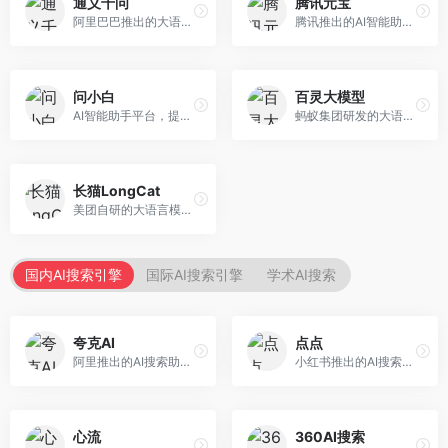
通义千问
腾讯元宝
阿里巴巴推出的大语言模型平台，提供对话问答、文档处理、图像理解、代码编写等全方位AI服务。面向企业用户和个人开发者，集成阿里云生态，支持多模态交互，企业级安全保障。
腾讯推出的AI智能助手，整合微信生态和腾讯云服务。面向普通用户和企业客户，支持文档解析、图像理解、联网搜索等功能，与腾讯产品无缝衔接，办公协作便捷。
问小白
百灵大模型
AI智能助手平台，提供知识问答、文本创作、文档处理等服务。面向普通用户和职场人士，操作简便，响应速度快，支持多场景应用。
蚂蚁集团研发的大语言模型平台，专注于金融科技和企业服务。面向金融机构和企业客户，提供智能客服、风险分析、文档处理等服务，金融场景理解深入。
长猫LongCat
美团自研的大语言模型对话平台，专注于本地生活服务场景。面向美团生态用户，提供智能推荐、服务问答等功能，本地生活知识覆盖全面。
国内AI搜索引擎
国际AI搜索引擎
学术AI搜索
夸克AI
点点
阿里推出的AI搜索助手，整合搜索与AI功能。面向年轻用户，提供智能搜索、文档处理、学习辅助等服务，与夸克生态深度整合。
小红书推出的AI搜索应用，专注于生活方式内容搜索。面向小红书用户，提供生活攻略、消费决策、内容推荐等服务，生活方式内容丰富。
心流
360AI搜索