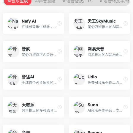
AI音乐生成
AI声音克隆
AI语音合成/TTS
AI语音转文字/转
Nafy AI
天工SkyMusic
在线AI音乐生成器，专注于快速音乐创作。面向内容创作者，支持多种风格音乐生成，操作简便，生成速度快，适合快速配乐需求。
昆仑万维推出的AI音乐创作平台，基于天工大模型。面向音乐创作者，支持歌词生成、旋律创作、音乐编曲等服务，中文音乐创作能力强。
音疯
网易天音
昆仑万维旗下AI音乐创作平台，专注于音乐内容生成。面向音乐爱好者和内容创作者，提供多种风格音乐生成，操作简便，创作速度快。
网易推出的AI音乐创作工具，支持作词、作曲与编曲。面向音乐爱好者和独立音乐人，提供歌词生成、旋律创作、编曲制作等服务，与网易云音乐生态深度整合。
音述AI
Udio
全球首个AI音乐社区平台，整合创作与分享功能。面向音乐创作者和爱好者，提供音乐创作、作品分享、社区交流等服务，社区氛围活跃。
免费AI音乐创作工具，专注于高质量音乐生成。面向音乐创作者和内容制作者，支持多种音乐风格生成，音质专业，创作自由度高，适合专业音乐制作场景。
天谱乐
Suno
阿里推出的多模态音乐生成平台，整合音频与文本理解能力。面向内容创作者，支持歌词生成、旋律创作、音乐编辑等服务，与阿里生态深度整合。
AI音乐创作平台，支持通过文字描述生成完整歌曲，包含歌词、旋律和人声。面向音乐爱好者、内容创作者和独立音乐人，操作门槛低，创作速度快，支持多种音乐风格，为音乐创作带来全新可能。
音潮
Boomy