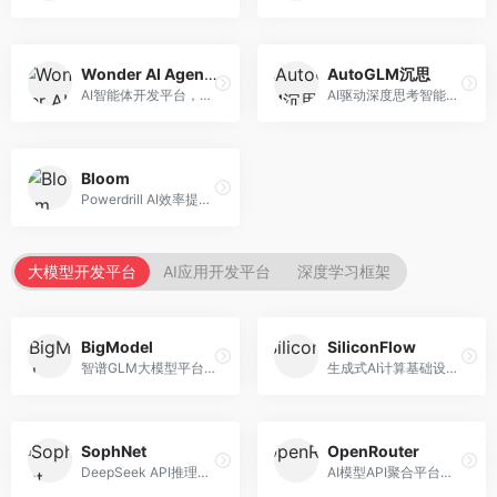
Wonder AI Agents
AutoGLM沉思
AI智能体开发平台，专注于低代码智能体创建。面向开发者，提供可视化开发、模板库、部署服务等功能，开发门槛低。
AI驱动深度思考智能体，专注于复杂推理任务。面向高级用户，提供深度分析、逻辑推理、决策支持等服务，推理能力强。
Bloom
Powerdrill AI效率提升平台，专注于企业智能化。面向企业用户，提供智能体创建、流程自动化、数据分析等服务，企业效率提升显著。
大模型开发平台
AI应用开发平台
深度学习框架
BigModel
SiliconFlow
智谱GLM大模型平台，提供API调用与模型服务。面向开发者和企业用户，提供GLM系列模型API、微调服务、应用开发工具等，开源生态完善。
生成式AI计算基础设施平台，专注于模型推理服务。面向开发者和企业，提供多模型API、高性能推理、成本优化等服务，推理性价比高。
SophNet
OpenRouter
DeepSeek API推理平台，专注于DeepSeek模型服务。面向开发者，提供DeepSeek模型API、高性能推理、低成本服务，推理效率高。
AI模型API聚合平台，整合多种主流大模型。面向开发者，提供统一API接口、模型对比、成本优化等服务，模型选择灵活。