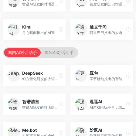
智谱AI研发的对话语言模型，支持中英双语交互。面向中文用户和开发者，提供知识问答、代码编写、文档解读等服务，开源生态完善，学术研究背景深厚。
百度研发的知识增强大语言模型，深度融合百度知识图谱和搜索能力。面向中文用户，提供知识问答、文本创作、逻辑推理等服务，中文语境理解准确，知识覆盖面广。
Kimi
通义千问
月之暗面推出的AI智能助手，核心优势在于超长文本处理能力，支持20万字以上文档分析。面向学术研究者、职场人士和内容创作者，提供文档解读、PPT生成、联网搜索等综合服务。
阿里巴巴推出的大语言模型平台，提供对话问答、文档处理、图像理解、代码编写等全方位AI服务。面向企业用户和个人开发者，集成阿里云生态，支持多模态交互，企业级安全保障。
国内AI对话助手
国际AI对话助手
DeepSeek
豆包
幻方量化研发的大语言模型平台，专注于深度推理和代码生成能力。面向开发者、研究人员和技术爱好者，提供强大的逻辑推理和数学计算功能，开源生态完善，API接口友好。
字节跳动推出的智能对话助手平台，提供文本创作、知识问答、英语学习等多种AI服务。面向普通用户和内容创作者，支持多轮对话和文件解析，免费使用，响应速度快，中文理解能力强。
智谱清言
逗逗AI
智谱AI研发的对话语言模型，支持中英双语交互。面向中文用户和开发者，提供知识问答、代码编写、文档解读等服务，开源生态完善，学术研究背景深厚。
AI游戏陪玩平台，结合游戏理解和自然语言交互技术。面向游戏玩家，提供游戏攻略、陪玩互动、社交聊天等服务，游戏知识丰富，互动体验有趣。
Me.bot
阶跃AI
心识宇宙推出的个性化AI伴侣，专注于情感交互和个人助理服务。面向个人用户，支持日程管理、情感陪伴、知识问答等功能，交互体验人性化。
阶跃星辰研发的多模态大模型平台，支持文本、图像、视频的综合理解与生成。面向创作者和企业客户，提供内容创作、智能分析等服务，多模态能力突出。