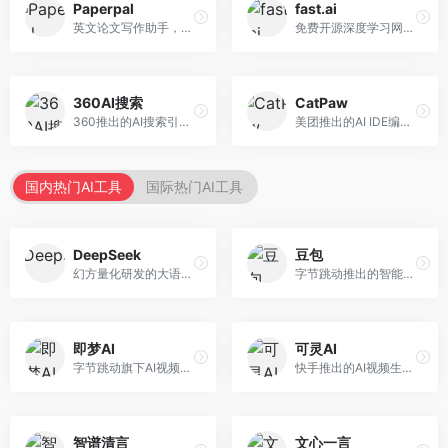
Paperpal
fast.ai
英文论文写作助手，专注于学术英语润色。面向需要发表国际期刊的研究者，提供语法检查、学术表达优化、格式规范等服务，英语表达地道专业。
免费开源深度学习网站，专注于实用AI教学。面向开发者，提供免费深度学习课程、实战项目、代码库等资源，学习门槛低。
360AI搜索
CatPaw
360推出的AI搜索引擎，专注于安全智能搜索。面向普通用户，提供智能问答、网页搜索、内容整理等服务，安全防护能力强。
美团推出的AI IDE编程工具，专注于本地开发生态。面向开发者，提供智能代码补全、代码生成、项目管理等服务，本地开发体验好。
国内热门AI工具
国际热门AI工具
DeepSeek
豆包
幻方量化研发的大语言模型平台，专注于深度推理和代码生成能力。面向开发者、研究人员和技术爱好者，提供强大的逻辑推理和数学计算功能，开源生态完善，API接口友好。
字节跳动推出的智能对话助手平台，提供文本创作、知识问答、英语学习等多种AI服务。面向普通用户和内容创作者，支持多轮对话和文件解析，免费使用，响应速度快，中文理解能力强。
即梦AI
可灵AI
字节跳动旗下AI视频创作平台，支持多模态内容生成。面向内容创作者和营销人员，提供文生视频、图生视频、智能剪辑等功能，中文理解能力强，创作效率高。
快手推出的AI视频生成平台，支持文生视频和图生视频，可生成长达2分钟的高质量视频内容。面向短视频创作者和营销人员，操作简便，生成效果逼真，适合商业推广和创意表达。
智谱清言
文心一言