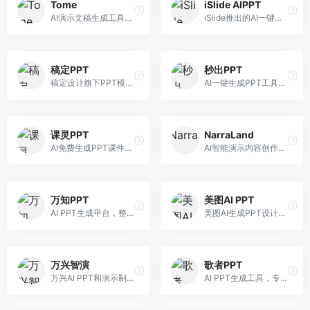
Tome
iSlide AIPPT
AI演示文稿生成工具，专注于故事化演示创作。面向创业者和营销人员，提供故事叙述、视觉设计、内容生成等服务，演示文稿叙事性强。
iSlide推出的AI一键设计精美PPT工具。面向PPT设计用户，提供模板库、内容生成、设计优化等服务，与iSlide插件深度整合。
稿定PPT
秒出PPT
稿定设计旗下PPT模板资源库，整合AI生成功能。面向设计师和职场人士，提供海量PPT模板、AI内容生成等服务，模板质量高。
AI一键生成PPT工具，专注于快速演示文稿制作。面向职场人士，支持主题输入、内容生成、模板套用等功能，PPT生成速度快，适合紧急制作场景。
课灵PPT
NarraLand
AI免费生成PPT课件平台，专注于教育场景。面向教师和教育工作者，提供课件生成、教学设计、模板选择等服务，教育适配性强。
AI智能演示内容创作平台，专注于叙事演示。面向内容创作者，提供故事创作、演示生成、动画设计等服务，演示内容生动有趣。
万知PPT
美图AI PPT
AI PPT生成平台，整合知识库与创作功能。面向职场人士，支持内容检索、PPT生成、设计优化等服务，知识整合能力强。
美图AI生成PPT设计工具，整合图像处理能力。面向设计师和职场人士，提供PPT生成、图片美化、设计优化等服务，视觉设计美观。
万兴智演
歌者PPT
万兴AI PPT和演示制作软件，整合视频演示功能。面向职场人士和教育工作者，提供PPT生成、演示录制、视频制作等服务，演示功能完善。
AI PPT生成工具，专注于演示文稿智能创作。面向职场人士，支持主题输入、内容生成、设计美化等功能，PPT制作效率高。