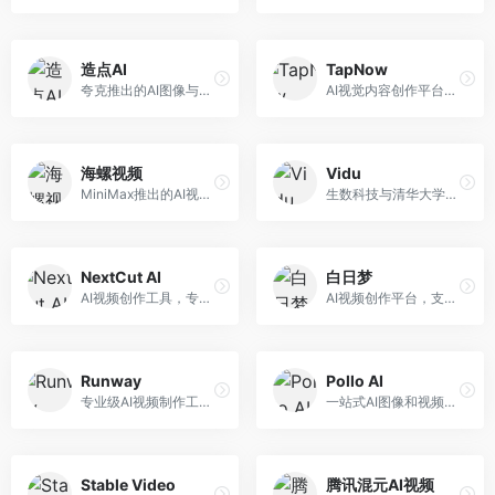
造点AI
TapNow
夸克推出的AI图像与视频创作平台。面向普通用户和内容创作者，提供文生图、文生视频等功能，操作简便，与夸克生态深度整合。
AI视觉内容创作平台，整合图像与视频生成能力。面向内容创作者，提供文生图、文生视频、智能编辑等服务，创作工具丰富，一站式体验便捷。
海螺视频
Vidu
MiniMax推出的AI视频生成工具，支持高质量视频创作。面向内容创作者，提供文生视频、视频编辑等功能，生成速度快，视频效果自然流畅。
生数科技与清华大学联合研发的AI视频生成大模型。面向视频创作者和内容生产者，支持文生视频、图生视频，视频质量高，物理运动理解准确，国产视频生成领先工具。
NextCut AI
白日梦
AI视频创作工具，专注于智能剪辑和视频生成。面向视频创作者，提供智能剪辑、视频生成、特效添加等功能，剪辑效率高，适合快节奏内容生产。
AI视频创作平台，支持生成长达50分钟的长视频内容。面向长视频创作者和内容生产者，支持故事视频生成、视频编辑等功能，适合叙事性内容创作。
Runway
Pollo AI
专业级AI视频制作工具，支持视频生成与编辑。面向影视制作人和创意工作者，提供文生视频、视频编辑、绿幕抠像等专业功能，视频处理能力强，适合专业创作场景。
一站式AI图像和视频创作平台，整合多种生成工具。面向内容创作者，提供文生图、文生视频、视频编辑等服务，创作工具全面，一站式体验便捷。
Stable Video
腾讯混元AI视频