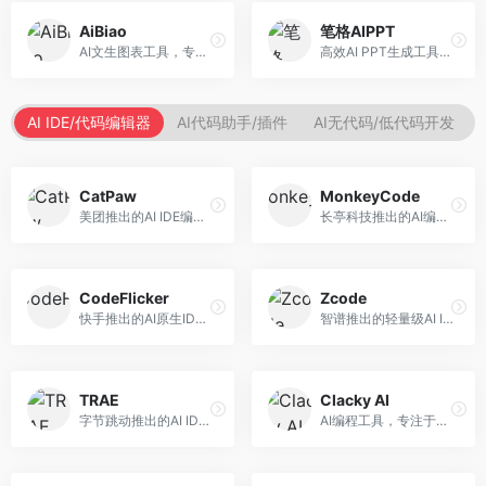
AiBiao
笔格AIPPT
AI文生图表工具，专注于数据可视化展示。面向数据分析师和职场人士，提供图表生成、数据可视化、PPT嵌入等服务，数据展示专业。
高效AI PPT生成工具，专注于演示文稿智能创作。面向职场人士，支持主题输入、内容生成、设计美化等功能，PPT制作效率高。
AI IDE/代码编辑器
AI代码助手/插件
AI无代码/低代码开发
CatPaw
MonkeyCode
美团推出的AI IDE编程工具，专注于本地开发生态。面向开发者，提供智能代码补全、代码生成、项目管理等服务，本地开发体验好。
长亭科技推出的AI编程助手，专注于安全开发。面向开发者，提供代码生成、安全检测、漏洞修复等服务，安全开发能力强。
CodeFlicker
Zcode
快手推出的AI原生IDE，专注于短视频相关开发。面向快手生态开发者，提供代码生成、调试辅助等服务，与快手开发生态深度整合。
智谱推出的轻量级AI IDE，基于GLM模型。面向开发者，提供智能代码补全、代码生成、错误检测等服务，中文编程支持好。
TRAE
Clacky AI
字节跳动推出的AI IDE编程工具，深度集成大模型能力。面向开发者，提供智能代码补全、代码解释、重构优化等服务，编程效率显著提升。
AI编程工具，专注于代码智能生成与优化。面向开发者，提供代码生成、代码重构、错误修复等服务，编程效率高。