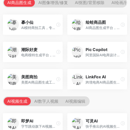
AI商品图生成
AI图像增强/修复
AI抠图/背景移除
AI绘画/
摹小仙
绘蛙商品图
AI模特商拍工具，专注于服装电商。面向服装电商卖家，提供虚拟模特试穿、商品展示图生成等服务，模特形象多样，拍摄成本低。
AI商品图生成平台，支持模特换装和场景生成。面向电商卖家，提供商品上身效果展示、场景化商品图生成等服务，电商营销效果显著。
潮际好麦
Pic Copilot
电商模特生成平台，支持AI虚拟模特创作。面向服装和配饰电商，提供模特试穿、商品展示、营销素材生成等服务，模特形象可定制。
阿里国际AI电商设计工具，专注于跨境电商。面向跨境电商卖家，提供商品图优化、营销海报生成、多语言适配等服务，海外市场适配性强。
美图商拍
LinkFox AI
美图AI商品图生成工具，整合美图生态。面向电商卖家，提供商品图美化、模特替换、场景生成等服务，移动端操作便捷。
跨境电商AI商品图生成工具。面向跨境电商卖家，支持多语言商品图生成、模特替换、场景优化等服务，适配海外电商平台需求。
AI视频生成
AI数字人视频
AI视频编辑
即梦AI
可灵AI
字节跳动旗下AI视频创作平台，支持多模态内容生成。面向内容创作者和营销人员，提供文生视频、图生视频、智能剪辑等功能，中文理解能力强，创作效率高。
快手推出的AI视频生成平台，支持文生视频和图生视频，可生成长达2分钟的高质量视频内容。面向短视频创作者和营销人员，操作简便，生成效果逼真，适合商业推广和创意表达。