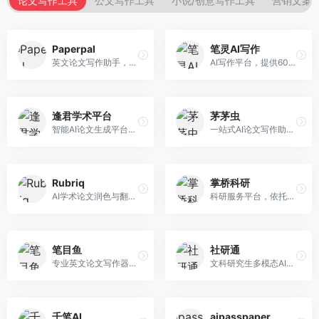
论文写作工具
公文写作工具
小说/创意写作工具
营销文案
Paperpal
笔灵AI写作
英文论文写作助手，专注于学术英语润色。面向需要发表国际期刊的研究者，提供语法检查、学术表达优化、格式规范等服务，英语表达地道专业。
AI写作平台，提供600+写作模板。面向学生、职场人士和内容创作者，支持论文、公文、营销文案等多种文体，模板丰富，一键生成，写作效率大幅提升。
逢君学术平台
茅茅虫
智能AI论文生成平台，支持查重检测。面向高校学生和研究人员，提供论文选题、内容生成、查重修改等一站式服务，学术写作流程完整。
一站式AI论文写作助手，覆盖学术写作全场景。面向高校学生和科研人员，提供开题报告、文献综述、论文正文等写作服务，支持多学科多类型论文，操作简便。
Rubriq
掌桥科研
AI学术论文润色与翻译平台。面向国际期刊投稿者，提供论文润色、翻译、格式调整等服务，支持多语言，学术表达专业规范。
科研服务平台，依托3亿+真实文献数据库。面向学术研究者和学生，提供文献检索、论文写作、科研数据分析等服务，文献资源丰富，学术支持专业。
笔目鱼
社研通
专业英文论文写作器，支持学术论文全流程。面向留学生和国际期刊投稿者，提供英文论文撰写、润色、格式调整等服务，学术英语表达规范。
文科研究生多模态AI学术写作平台。面向文科研究生和社科研究者，提供文献综述、理论分析、定性研究辅助等服务，文科研究方法论支持完善。
千笔AI
aipasspaper