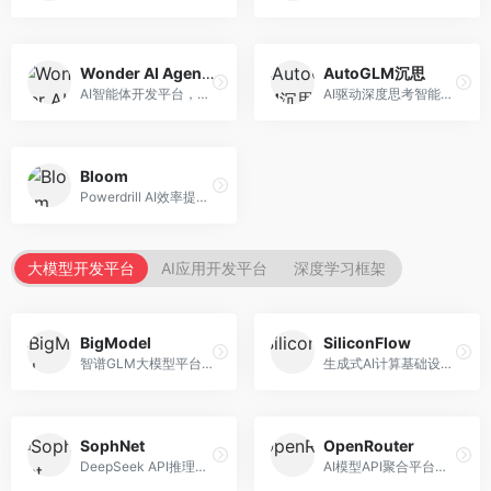
Wonder AI Agents
AutoGLM沉思
AI智能体开发平台，专注于低代码智能体创建。面向开发者，提供可视化开发、模板库、部署服务等功能，开发门槛低。
AI驱动深度思考智能体，专注于复杂推理任务。面向高级用户，提供深度分析、逻辑推理、决策支持等服务，推理能力强。
Bloom
Powerdrill AI效率提升平台，专注于企业智能化。面向企业用户，提供智能体创建、流程自动化、数据分析等服务，企业效率提升显著。
大模型开发平台
AI应用开发平台
深度学习框架
BigModel
SiliconFlow
智谱GLM大模型平台，提供API调用与模型服务。面向开发者和企业用户，提供GLM系列模型API、微调服务、应用开发工具等，开源生态完善。
生成式AI计算基础设施平台，专注于模型推理服务。面向开发者和企业，提供多模型API、高性能推理、成本优化等服务，推理性价比高。
SophNet
OpenRouter
DeepSeek API推理平台，专注于DeepSeek模型服务。面向开发者，提供DeepSeek模型API、高性能推理、低成本服务，推理效率高。
AI模型API聚合平台，整合多种主流大模型。面向开发者，提供统一API接口、模型对比、成本优化等服务，模型选择灵活。