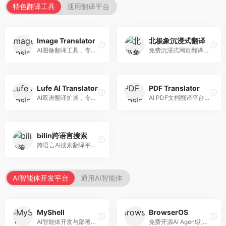
特色翻译工具
通用翻译平台
Image Translator
北极象沉浸式翻译
AI图像翻译工具，专注于图片文字翻译。面向设计师和电商从业者，提供图片文字识别、翻译、替换等服务，图像翻译效果好。
免费沉浸式网页翻译工具，专注于阅读体验。面向普通用户，提供网页双语翻译、文档翻译等服务，免费使用，翻译质量高。
Lufe AI Translator
PDF Translator
AI双语翻译扩展，专注于浏览器翻译场景。面向外语内容阅读者，提供网页双语翻译、划词翻译等服务，浏览器集成便捷。
AI PDF文档翻译平台，专注于文档本地化。面向商务人士，提供PDF翻译、格式保留、批量处理等服务，文档翻译专业。
bilin跨语言搜索
跨语言AI搜索翻译平台，专注于信息获取。面向研究者和内容创作者，提供跨语言搜索、内容翻译、信息整合等服务，跨语言检索能力强。
AI智能体开发平台
通用AI智能体
MyShell
BrowserOS
AI智能体开发与部署平台，专注于语音交互智能体。面向开发者，提供语音智能体创建、部署服务、社区分享等功能，语音交互能力强。
免费开源AI Agent浏览器，专注于浏览器自动化。面向开发者，提供浏览器控制、任务自动化、API接口等服务，开源免费。