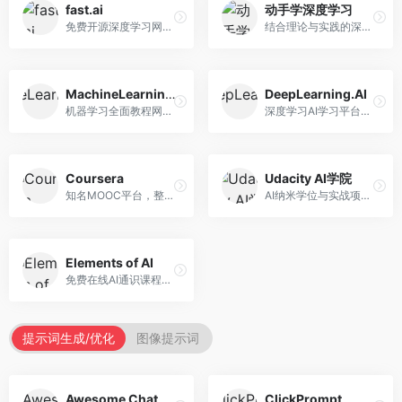
fast.ai
动手学深度学习
免费开源深度学习网站，专注于实用AI教学。面向开发者，提供免费深度学习课程、实战项目、代码库等资源，学习门槛低。
结合理论与实践的深度学习教材，专注于代码驱动学习。面向学生和开发者，提供深度学习理论、代码实现、练习题等资源，学习体验好。
MachineLearningMastery
DeepLearning.AI
机器学习全面教程网站，专注于实用技能教学。面向开发者，提供机器学习算法、Python实现、项目实战等教程，实用性强。
深度学习AI学习平台，由吴恩达创立。面向AI学习者，提供深度学习专项课程、AI新闻、技术社区等资源，课程质量权威。
Coursera
Udacity AI学院
知名MOOC平台，整合全球顶尖大学课程资源。面向学习者，提供AI、机器学习、深度学习等课程，证书认可度高，课程质量专业。
AI纳米学位与实战项目平台，专注于职业导向学习。面向AI从业者，提供机器学习、深度学习、计算机视觉等纳米学位，项目实战性强。
Elements of AI
免费在线AI通识课程，专注于AI基础知识普及。面向普通大众，提供AI概念、原理、应用等入门知识，语言通俗易懂。
提示词生成/优化
图像提示词
Awesome ChatGPT Prompts
ClickPrompt