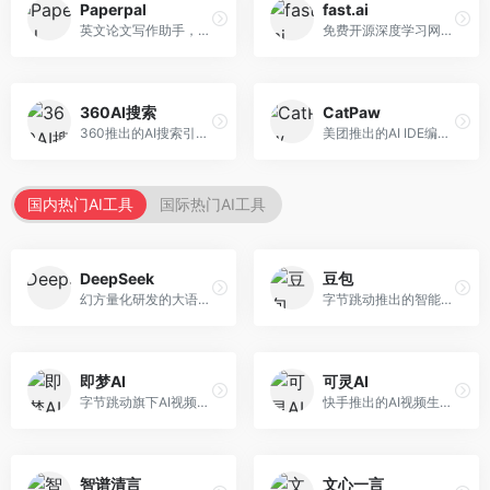
Paperpal
fast.ai
英文论文写作助手，专注于学术英语润色。面向需要发表国际期刊的研究者，提供语法检查、学术表达优化、格式规范等服务，英语表达地道专业。
免费开源深度学习网站，专注于实用AI教学。面向开发者，提供免费深度学习课程、实战项目、代码库等资源，学习门槛低。
360AI搜索
CatPaw
360推出的AI搜索引擎，专注于安全智能搜索。面向普通用户，提供智能问答、网页搜索、内容整理等服务，安全防护能力强。
美团推出的AI IDE编程工具，专注于本地开发生态。面向开发者，提供智能代码补全、代码生成、项目管理等服务，本地开发体验好。
国内热门AI工具
国际热门AI工具
DeepSeek
豆包
幻方量化研发的大语言模型平台，专注于深度推理和代码生成能力。面向开发者、研究人员和技术爱好者，提供强大的逻辑推理和数学计算功能，开源生态完善，API接口友好。
字节跳动推出的智能对话助手平台，提供文本创作、知识问答、英语学习等多种AI服务。面向普通用户和内容创作者，支持多轮对话和文件解析，免费使用，响应速度快，中文理解能力强。
即梦AI
可灵AI
字节跳动旗下AI视频创作平台，支持多模态内容生成。面向内容创作者和营销人员，提供文生视频、图生视频、智能剪辑等功能，中文理解能力强，创作效率高。
快手推出的AI视频生成平台，支持文生视频和图生视频，可生成长达2分钟的高质量视频内容。面向短视频创作者和营销人员，操作简便，生成效果逼真，适合商业推广和创意表达。
智谱清言
文心一言