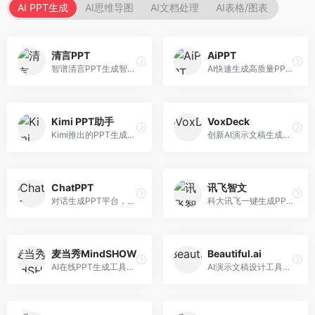
AI PPT生成
AI思维导图
AI文档处理
AI表格/图表
清言PPT
AiPPT
智谱清言PPT生成智能体，基于GLM大模型。面向智谱用户，支持对话生成PPT、内容优化等服务，与智谱生态深度整合。
AI快速生成高质量PPT平台，支持主题定制。面向职场人士和学生，提供一键生成、模板选择、内容优化等服务，PPT制作速度快，设计质量高。
Kimi PPT助手
VoxDeck
Kimi推出的PPT生成智能体，整合长文本处理能力。面向职场人士和学生，支持文档解析、PPT生成、内容优化等服务，与Kimi生态深度整合。
创新AI演示文稿生成工具，支持语音交互创作。面向职场人士，支持语音输入、PPT生成、内容优化等功能，语音创作体验便捷。
ChatPPT
讯飞智文
对话生成PPT平台，支持自然语言交互创作。面向职场人士和教育工作者，通过对话方式完成PPT制作，交互体验友好，创作过程直观。
科大讯飞一键生成PPT和Word工具，整合语音技术。面向职场人士，支持语音输入、文档生成、格式调整等功能，办公效率显著提升。
麦当秀MindSHOW
Beautiful.ai
AI在线PPT生成工具，支持思维导图转PPT。面向职场人士，提供思维导图导入、PPT生成、模板选择等服务，思维导图转PPT效率高。
AI演示文稿设计工具，专注于自动化设计排版。面向职场人士，提供智能排版、模板选择、设计优化等服务，设计美观度高。