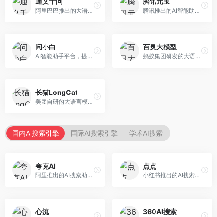
通义千问
腾讯元宝
阿里巴巴推出的大语言模型平台，提供对话问答、文档处理、图像理解、代码编写等全方位AI服务。面向企业用户和个人开发者，集成阿里云生态，支持多模态交互，企业级安全保障。
腾讯推出的AI智能助手，整合微信生态和腾讯云服务。面向普通用户和企业客户，支持文档解析、图像理解、联网搜索等功能，与腾讯产品无缝衔接，办公协作便捷。
问小白
百灵大模型
AI智能助手平台，提供知识问答、文本创作、文档处理等服务。面向普通用户和职场人士，操作简便，响应速度快，支持多场景应用。
蚂蚁集团研发的大语言模型平台，专注于金融科技和企业服务。面向金融机构和企业客户，提供智能客服、风险分析、文档处理等服务，金融场景理解深入。
长猫LongCat
美团自研的大语言模型对话平台，专注于本地生活服务场景。面向美团生态用户，提供智能推荐、服务问答等功能，本地生活知识覆盖全面。
国内AI搜索引擎
国际AI搜索引擎
学术AI搜索
夸克AI
点点
阿里推出的AI搜索助手，整合搜索与AI功能。面向年轻用户，提供智能搜索、文档处理、学习辅助等服务，与夸克生态深度整合。
小红书推出的AI搜索应用，专注于生活方式内容搜索。面向小红书用户，提供生活攻略、消费决策、内容推荐等服务，生活方式内容丰富。
心流
360AI搜索