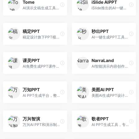
Tome
iSlide AIPPT
AI演示文稿生成工具，专注于故事化演示创作。面向创业者和营销人员，提供故事叙述、视觉设计、内容生成等服务，演示文稿叙事性强。
iSlide推出的AI一键设计精美PPT工具。面向PPT设计用户，提供模板库、内容生成、设计优化等服务，与iSlide插件深度整合。
稿定PPT
秒出PPT
稿定设计旗下PPT模板资源库，整合AI生成功能。面向设计师和职场人士，提供海量PPT模板、AI内容生成等服务，模板质量高。
AI一键生成PPT工具，专注于快速演示文稿制作。面向职场人士，支持主题输入、内容生成、模板套用等功能，PPT生成速度快，适合紧急制作场景。
课灵PPT
NarraLand
AI免费生成PPT课件平台，专注于教育场景。面向教师和教育工作者，提供课件生成、教学设计、模板选择等服务，教育适配性强。
AI智能演示内容创作平台，专注于叙事演示。面向内容创作者，提供故事创作、演示生成、动画设计等服务，演示内容生动有趣。
万知PPT
美图AI PPT
AI PPT生成平台，整合知识库与创作功能。面向职场人士，支持内容检索、PPT生成、设计优化等服务，知识整合能力强。
美图AI生成PPT设计工具，整合图像处理能力。面向设计师和职场人士，提供PPT生成、图片美化、设计优化等服务，视觉设计美观。
万兴智演
歌者PPT
万兴AI PPT和演示制作软件，整合视频演示功能。面向职场人士和教育工作者，提供PPT生成、演示录制、视频制作等服务，演示功能完善。
AI PPT生成工具，专注于演示文稿智能创作。面向职场人士，支持主题输入、内容生成、设计美化等功能，PPT制作效率高。