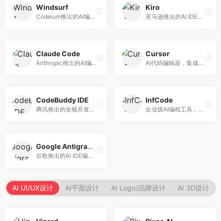
Windsurf
Kiro
Codeium推出的AI编程工具，专注于代码智能辅助。面向开发者，提供代码补全、代码生成、代码解释等服务，多语言支持完善。
亚马逊推出的AI IDE，深度整合AWS云服务。面向AWS开发者，提供代码生成、云服务集成、部署自动化等服务，与AWS生态无缝衔接。
Claude Code
Cursor
Anthropic推出的AI编程工具，基于Claude模型。面向开发者，提供代码生成、代码审查、调试辅助等服务，代码质量高，推理能力强。
AI代码编辑器，集成GPT-4模型，专注于智能编程辅助。面向开发者，提供代码生成、代码解释、错误修复等服务，编程体验流畅，开发效率高。
CodeBuddy IDE
InfCode
腾讯推出的全栈开发AI IDE，整合腾讯云服务。面向开发者，提供代码生成、调试辅助、部署服务等功能，与腾讯云生态深度整合。
企业级AI编程工具，专注于团队协作开发。面向企业开发团队，提供代码生成、代码审查、团队协作等服务，企业级功能完善。
Google Antigravity
谷歌推出的AI IDE编程智能体，整合Google Cloud服务。面向谷歌生态开发者，提供智能编程辅助、云服务集成等功能。
AI UI/UX设计
AI平面设计
AI Logo/品牌设计
AI 3D设计