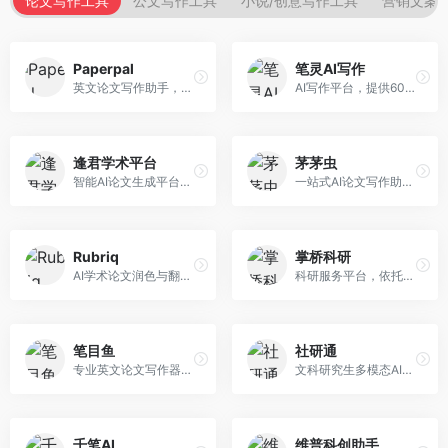
论文写作工具
公文写作工具
小说/创意写作工具
营销文案
Paperpal
笔灵AI写作
英文论文写作助手，专注于学术英语润色。面向需要发表国际期刊的研究者，提供语法检查、学术表达优化、格式规范等服务，英语表达地道专业。
AI写作平台，提供600+写作模板。面向学生、职场人士和内容创作者，支持论文、公文、营销文案等多种文体，模板丰富，一键生成，写作效率大幅提升。
逢君学术平台
茅茅虫
智能AI论文生成平台，支持查重检测。面向高校学生和研究人员，提供论文选题、内容生成、查重修改等一站式服务，学术写作流程完整。
一站式AI论文写作助手，覆盖学术写作全场景。面向高校学生和科研人员，提供开题报告、文献综述、论文正文等写作服务，支持多学科多类型论文，操作简便。
Rubriq
掌桥科研
AI学术论文润色与翻译平台。面向国际期刊投稿者，提供论文润色、翻译、格式调整等服务，支持多语言，学术表达专业规范。
科研服务平台，依托3亿+真实文献数据库。面向学术研究者和学生，提供文献检索、论文写作、科研数据分析等服务，文献资源丰富，学术支持专业。
笔目鱼
社研通
专业英文论文写作器，支持学术论文全流程。面向留学生和国际期刊投稿者，提供英文论文撰写、润色、格式调整等服务，学术英语表达规范。
文科研究生多模态AI学术写作平台。面向文科研究生和社科研究者，提供文献综述、理论分析、定性研究辅助等服务，文科研究方法论支持完善。
千笔AI
维普科创助手