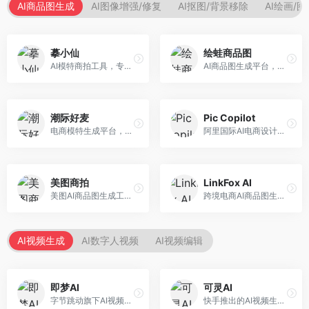
AI商品图生成
AI图像增强/修复
AI抠图/背景移除
AI绘画/
摹小仙
绘蛙商品图
AI模特商拍工具，专注于服装电商。面向服装电商卖家，提供虚拟模特试穿、商品展示图生成等服务，模特形象多样，拍摄成本低。
AI商品图生成平台，支持模特换装和场景生成。面向电商卖家，提供商品上身效果展示、场景化商品图生成等服务，电商营销效果显著。
潮际好麦
Pic Copilot
电商模特生成平台，支持AI虚拟模特创作。面向服装和配饰电商，提供模特试穿、商品展示、营销素材生成等服务，模特形象可定制。
阿里国际AI电商设计工具，专注于跨境电商。面向跨境电商卖家，提供商品图优化、营销海报生成、多语言适配等服务，海外市场适配性强。
美图商拍
LinkFox AI
美图AI商品图生成工具，整合美图生态。面向电商卖家，提供商品图美化、模特替换、场景生成等服务，移动端操作便捷。
跨境电商AI商品图生成工具。面向跨境电商卖家，支持多语言商品图生成、模特替换、场景优化等服务，适配海外电商平台需求。
AI视频生成
AI数字人视频
AI视频编辑
即梦AI
可灵AI
字节跳动旗下AI视频创作平台，支持多模态内容生成。面向内容创作者和营销人员，提供文生视频、图生视频、智能剪辑等功能，中文理解能力强，创作效率高。
快手推出的AI视频生成平台，支持文生视频和图生视频，可生成长达2分钟的高质量视频内容。面向短视频创作者和营销人员，操作简便，生成效果逼真，适合商业推广和创意表达。