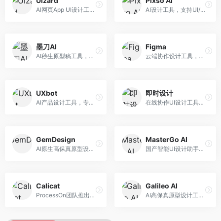
Uizard
Pixso AI
AI网页App UI设计工具，专注于快速界面生成。面向产品经理和设计师，提供线框图转UI、界面生成、设计优化等服务，设计速度快。
AI设计工具，支持UI/UX设计全流程。面向设计师和产品团队，提供界面生成、设计优化、协作评审等服务，国产替代方案，团队协作便捷。
墨刀AI
Figma
AI秒生原型稿工具，专注于快速原型设计。面向产品经理和设计师，提供原型生成、交互设计、团队协作等服务，原型制作效率高。
云端协作设计工具，整合AI设计辅助功能。面向UI/UX设计师和产品团队，提供界面设计、原型制作、团队协作等服务，协作功能强大，是UI设计领域的标杆产品。
UXbot
即时设计
AI产品设计工具，专注于用户体验优化。面向UX设计师，提供用户研究、设计建议、可用性测试等服务，UX设计支持完善。
在线协作UI设计工具，整合AI设计功能。面向设计师和产品团队，提供界面设计、原型制作、设计资源库等服务，国产协作设计平台。
GemDesign
MasterGo AI
AI原生高保真原型设计工具，专注于智能设计生成。面向设计师，提供界面生成、设计优化、原型制作等服务，设计自动化程度高。
国产智能UI设计助手，专注于界面设计自动化。面向UI设计师，提供界面生成、组件设计、设计系统构建等服务，中文用户适配性好。
Calicat
Galileo AI
ProcessOn团队推出的产设研协作平台，整合设计与协作功能。面向产品团队，提供设计协作、文档管理、团队沟通等服务，产研协作便捷。
AI高保真原型设计工具，专注于UI界面生成。面向设计师和产品团队，提供界面生成、交互设计、设计优化等服务，界面质量高。