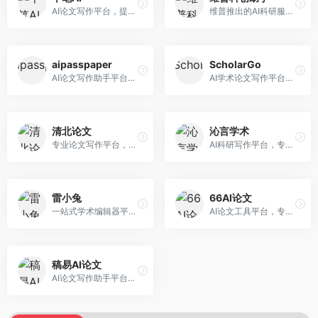
AI论文写作平台，提供无限改稿服务。面向高校学生和学术研究者，支持论文选题、大纲生成、内容撰写、查重修改等全流程服务，改稿次数不限，服务质量有保障。
维普推出的AI科研服务平台，整合学术资源与智能写作。面向科研人员和高校师生，提供文献检索、论文写作、查重检测等一站式服务，学术资源权威可靠。
aipasspaper
ScholarGo
AI论文写作助手平台，提供智能化的学术写作支持。面向大学生和研究人员，支持多种学科论文生成，提供参考文献管理和格式规范服务，写作效率高。
AI学术论文写作平台，专注于理工科领域的逻辑构建。面向理工科研究生和科研工作者，提供公式编辑、数据分析、论文结构优化等服务，理工科写作逻辑严谨。
清北论文
沁言学术
专业论文写作平台，依托高校学术资源。面向本科生和研究生，提供论文指导、写作辅助、查重检测等服务，学术规范性强，适合追求高质量论文的用户。
AI科研写作平台，专注于学术研究辅助。面向研究生和科研工作者，提供文献分析、研究方法指导、论文撰写等服务，学术资源丰富，研究支持全面。
雷小兔
66AI论文
一站式学术编辑器平台，覆盖论文写作全流程。面向高校学生和科研人员，提供选题分析、文献检索、论文生成、查重降重等服务，操作流程清晰，学术写作效率显著提升。
AI论文工具平台，专注于高质量低查重论文生成。面向大学生和研究生，提供论文写作、降重修改等服务，生成内容原创度高，查重率低。
稿易AI论文
AI论文写作助手平台，提供智能化学术写作支持。面向高校学生，支持多种论文类型生成，提供参考文献管理和格式规范服务，操作流程简单。