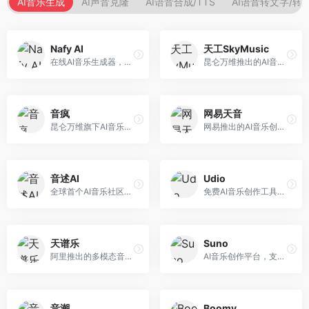
AI音乐生成
AI声音克隆
AI语音合成/TTS
AI语音转文字/转
Nafy AI
天工SkyMusic
在线AI音乐生成器，专注于快速音乐创作。面向内容创作者，支持多种风格音乐生成，操作简便，生成速度快，适合快速配乐需求。
昆仑万维推出的AI音乐创作平台，基于天工大模型。面向音乐创作者，支持歌词生成、旋律创作、音乐编曲等服务，中文音乐创作能力强。
音疯
网易天音
昆仑万维旗下AI音乐创作平台，专注于音乐内容生成。面向音乐爱好者和内容创作者，提供多种风格音乐生成，操作简便，创作速度快。
网易推出的AI音乐创作工具，支持作词、作曲与编曲。面向音乐爱好者和独立音乐人，提供歌词生成、旋律创作、编曲制作等服务，与网易云音乐生态深度整合。
音述AI
Udio
全球首个AI音乐社区平台，整合创作与分享功能。面向音乐创作者和爱好者，提供音乐创作、作品分享、社区交流等服务，社区氛围活跃。
免费AI音乐创作工具，专注于高质量音乐生成。面向音乐创作者和内容制作者，支持多种音乐风格生成，音质专业，创作自由度高，适合专业音乐制作场景。
天谱乐
Suno
阿里推出的多模态音乐生成平台，整合音频与文本理解能力。面向内容创作者，支持歌词生成、旋律创作、音乐编辑等服务，与阿里生态深度整合。
AI音乐创作平台，支持通过文字描述生成完整歌曲，包含歌词、旋律和人声。面向音乐爱好者、内容创作者和独立音乐人，操作门槛低，创作速度快，支持多种音乐风格，为音乐创作带来全新可能。
音潮
Boomy