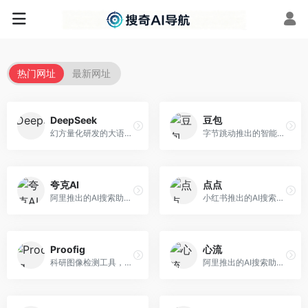
热门网址
最新网址
DeepSeek
豆包
幻方量化研发的大语言模型平台，专注于深度推理和代码生成能力。面向开发者、研究人员和技术爱好者，提供强大的逻辑推理和数学计算功能，开源生态完善，API接口友好。
字节跳动推出的智能对话助手平台，提供文本创作、知识问答、英语学习等多种AI服务。面向普通用户和内容创作者，支持多轮对话和文件解析，免费使用，响应速度快，中文理解能力强。
夸克AI
点点
阿里推出的AI搜索助手，整合搜索与AI功能。面向年轻用户，提供智能搜索、文档处理、学习辅助等服务，与夸克生态深度整合。
小红书推出的AI搜索应用，专注于生活方式内容搜索。面向小红书用户，提供生活攻略、消费决策、内容推荐等服务，生活方式内容丰富。
Proofig
心流
科研图像检测工具，专注于学术图像完整性验证。面向科研人员，提供图像检测、重复分析、报告生成等服务，学术检测专业。
阿里推出的AI搜索助手，专注于智能信息获取。面向普通用户，提供智能搜索、内容整理、知识问答等服务，与阿里生态深度整合。