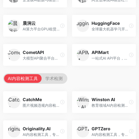
晨涧云
HuggingFace
AI算力平台GPU租赁服务，专注于弹性算力。面向开发者和研究者，提供GPU租赁、弹性调度、成本优化等服务，算力灵活。
全球最大机器学习开源社区，整合模型库与开发工具。面向AI研究者和开发者，提供开源模型、数据集、开发工具等资源，开源生态最完善。
CometAPI
APIMart
大模型API聚合平台，整合多种AI模型服务。面向开发者，提供统一接口、模型切换、监控分析等服务，API管理便捷。
一站式AI API平台，整合多种AI服务。面向开发者，提供模型API、图像处理、语音识别等服务，API种类丰富。
AI内容检测工具
学术检测
CatchMe
Winston AI
图片视频违规内容检测平台，专注于视觉内容安全。面向内容平台，提供图片审核、视频审核、直播监控等服务，视觉检测专业。
教育领域AI内容检测平台，专注于学术诚信。面向教育机构，提供AI内容检测、抄袭检测、报告生成等服务，教育适配性强。
Originality.AI
GPTZero
AI内容检测工具，专注于内容原创性验证。面向内容创作者和出版商，提供AI检测、抄袭检测、批量分析等服务，检测精度高。
AI内容检测工具，专注于AI生成文本识别。面向教育工作者和出版商，提供文本检测、批量分析、API接口等服务，检测准确率高。