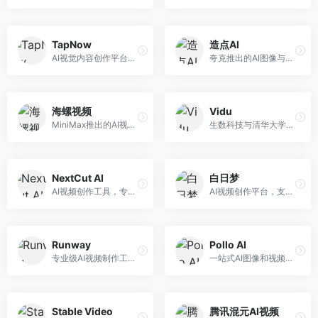
TapNow
造点AI
AI视觉内容创作平台，整合图像与视频生成能力。面向内容创作者，提供文生图、文生视频、智能编辑等服务，创作工具丰富，一站式体验便捷。
夸克推出的AI图像与视频创作平台。面向普通用户和内容创作者，提供文生图、文生视频等功能，操作简便，与夸克生态深度整合。
海螺视频
Vidu
MiniMax推出的AI视频生成工具，支持高质量视频创作。面向内容创作者，提供文生视频、视频编辑等功能，生成速度快，视频效果自然流畅。
生数科技与清华大学联合研发的AI视频生成大模型。面向视频创作者和内容生产者，支持文生视频、图生视频，视频质量高，物理运动理解准确，国产视频生成领先工具。
NextCut AI
白日梦
AI视频创作工具，专注于智能剪辑和视频生成。面向视频创作者，提供智能剪辑、视频生成、特效添加等功能，剪辑效率高，适合快节奏内容生产。
AI视频创作平台，支持生成长达50分钟的长视频内容。面向长视频创作者和内容生产者，支持故事视频生成、视频编辑等功能，适合叙事性内容创作。
Runway
Pollo AI
专业级AI视频制作工具，支持视频生成与编辑。面向影视制作人和创意工作者，提供文生视频、视频编辑、绿幕抠像等专业功能，视频处理能力强，适合专业创作场景。
一站式AI图像和视频创作平台，整合多种生成工具。面向内容创作者，提供文生图、文生视频、视频编辑等服务，创作工具全面，一站式体验便捷。
Stable Video
腾讯混元AI视频