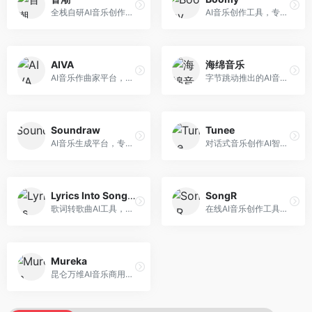
全栈自研AI音乐创作平台，支持从创作到发布的完整流程。面向独立音乐人和音乐工作室，提供作词作曲、编曲混音、音乐发布等服务，创作工具专业。
AI音乐创作工具，专注于快速音乐生成与发布。面向音乐爱好者和业余创作者，支持一键生成原创音乐，可直接发布到音乐平台，创作门槛低。
AIVA
海绵音乐
AI音乐作曲家平台，专注于古典和影视配乐创作。面向影视制作人和游戏开发者，提供原创音乐生成、配乐定制等服务，音乐风格专业，适合影视游戏配乐。
字节跳动推出的AI音乐创作平台，支持多风格音乐生成。面向内容创作者和音乐爱好者，提供歌词创作、旋律生成、编曲制作等服务，创作效率高，适合短视频配乐。
Soundraw
Tunee
AI音乐生成平台，专注于免版税音乐创作。面向视频创作者和内容制作者，提供背景音乐生成、音乐定制等服务，音乐版权清晰，适合视频配乐场景。
对话式音乐创作AI智能体，支持自然语言交互创作。面向音乐爱好者，通过对话方式完成音乐创作，交互体验友好，创作过程直观。
Lyrics Into Song AI
SongR
歌词转歌曲AI工具，支持将歌词转化为完整歌曲。面向歌词创作者和音乐爱好者，提供歌词谱曲、编曲制作等服务，歌词音乐化效率高。
在线AI音乐创作工具，支持歌词与旋律一体化生成。面向内容创作者和音乐爱好者，提供歌词创作、旋律生成、音乐制作等服务，操作简便，创作速度快。
Mureka
昆仑万维AI音乐商用创作平台，专注于商业音乐授权。面向企业和商业用户，提供版权音乐生成、商用授权等服务，音乐版权清晰，商业应用安全。