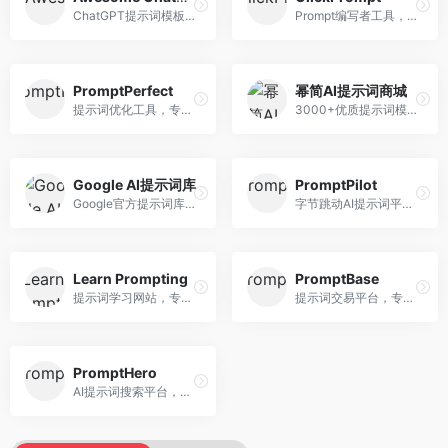
ChatGPT提示词模板库，专注于实用提示词收集。面向ChatGPT用户，提供提示词模板、使用场景、效果展示等资源，模板实用性强。
Prompt编写者工具，专注于提示词创作辅助。面向提示词创作者，提供提示词编辑、测试、分享等服务，创作工具完善。
PromptPerfect
幂简AI提示词商城
提示词优化工具，专注于提示词质量提升。面向AI用户，提供提示词优化、效果测试、版本对比等服务，提示词优化专业。
3000+优质提示词模板平台，专注于中文提示词。面向中文AI用户，提供提示词模板、分类检索、一键使用等服务，中文提示词丰富。
Google AI提示词库
PromptPilot
Google官方提示词库，专注于Gemini模型优化。面向开发者，提供官方提示词指南、最佳实践、示例代码等资源，权威性强。
字节跳动AI提示词平台，专注于提示词优化与管理。面向AI用户，提供提示词优化、效果测试、团队协作等服务，企业级功能完善。
Learn Prompting
PromptBase
提示词学习网站，专注于提示词工程教育。面向AI学习者，提供提示词教程、最佳实践、案例研究等资源，教学内容系统。
提示词交易平台，专注于高质量提示词买卖。面向AI创作者，提供提示词交易、模板购买、创作者收益等服务，提示词质量高。
PromptHero
AI提示词搜索平台，整合多种AI工具提示词资源。面向AI创作者，提供提示词搜索、模板库、社区分享等服务，提示词资源丰富。