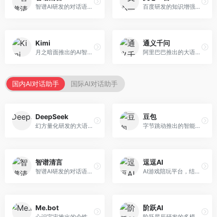
智谱AI研发的对话语言模型，支持中英双语交互。面向中文用户和开发者，提供知识问答、代码编写、文档解读等服务，开源生态完善，学术研究背景深厚。
百度研发的知识增强大语言模型，深度融合百度知识图谱和搜索能力。面向中文用户，提供知识问答、文本创作、逻辑推理等服务，中文语境理解准确，知识覆盖面广。
Kimi
通义千问
月之暗面推出的AI智能助手，核心优势在于超长文本处理能力，支持20万字以上文档分析。面向学术研究者、职场人士和内容创作者，提供文档解读、PPT生成、联网搜索等综合服务。
阿里巴巴推出的大语言模型平台，提供对话问答、文档处理、图像理解、代码编写等全方位AI服务。面向企业用户和个人开发者，集成阿里云生态，支持多模态交互，企业级安全保障。
国内AI对话助手
国际AI对话助手
DeepSeek
豆包
幻方量化研发的大语言模型平台，专注于深度推理和代码生成能力。面向开发者、研究人员和技术爱好者，提供强大的逻辑推理和数学计算功能，开源生态完善，API接口友好。
字节跳动推出的智能对话助手平台，提供文本创作、知识问答、英语学习等多种AI服务。面向普通用户和内容创作者，支持多轮对话和文件解析，免费使用，响应速度快，中文理解能力强。
智谱清言
逗逗AI
智谱AI研发的对话语言模型，支持中英双语交互。面向中文用户和开发者，提供知识问答、代码编写、文档解读等服务，开源生态完善，学术研究背景深厚。
AI游戏陪玩平台，结合游戏理解和自然语言交互技术。面向游戏玩家，提供游戏攻略、陪玩互动、社交聊天等服务，游戏知识丰富，互动体验有趣。
Me.bot
阶跃AI
心识宇宙推出的个性化AI伴侣，专注于情感交互和个人助理服务。面向个人用户，支持日程管理、情感陪伴、知识问答等功能，交互体验人性化。
阶跃星辰研发的多模态大模型平台，支持文本、图像、视频的综合理解与生成。面向创作者和企业客户，提供内容创作、智能分析等服务，多模态能力突出。