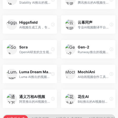
Stability AI推出的视频生成模型，开源可部署。面向开发者和专业创作者，支持视频生成、视频编辑等功能，开源生态完善，定制化程度高。
腾讯推出的AI视频生成工具，基于混元大模型。面向腾讯生态用户和内容创作者，支持文生视频、视频编辑等功能，与腾讯产品生态深度整合。
Higgsfield
云幕同声
AI视频生成工具，专注于高质量视频内容创作。面向视频创作者和营销人员，支持文生视频、视频编辑等功能，视频效果逼真，适合商业应用。
专业AI视频翻译平台，支持视频多语言配音和字幕生成。面向跨境电商和内容出海从业者，提供视频翻译、配音、字幕生成等服务，多语言支持完善。
Sora
Gen-2
OpenAI研发的文生视频大模型，可根据文字描述生成长达60秒的高清视频。面向影视创作者、广告从业者和内容生产者，视频连贯性强，物理世界理解准确，代表了AI视频生成的最高水平。
Runway推出的视频生成模型，专注于文生视频和视频风格转换。面向影视制作人和创意工作者，支持文本到视频、图像到视频等多种生成模式，视频质量专业级。
Luma Dream Machine
MochiAni
Luma AI推出的视频生成工具，专注于高质量视频创作。面向影视创作者和内容生产者，支持文生视频、图生视频，视频质量高，物理运动流畅自然。
AI动画视频创作工具，专注于动画内容生成。面向动画创作者和二次元内容生产者，支持动画风格视频生成，动画效果流畅，适合动漫内容创作。
通义万相AI视频
花生AI
阿里推出的AI视频生成服务，整合图像与视频创作能力。面向电商和营销从业者，支持商品视频生成、营销视频制作等服务，商业应用场景丰富。
B站推出的AI视频创作工具，专注于短视频内容生成。面向B站创作者，支持视频生成、视频编辑等功能，与B站平台深度整合，创作效率高。