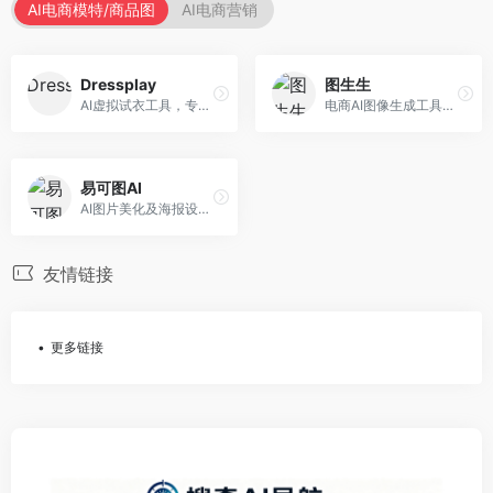
AI电商模特/商品图
AI电商营销
Dressplay
图生生
AI虚拟试衣工具，专注于服装电商体验。面向服装电商，提供虚拟试穿、尺码推荐、穿搭建议等服务，试衣体验真实。
电商AI图像生成工具，专注于商品图创作。面向电商卖家，提供商品图生成、背景替换、批量处理等服务，商品图质量高。
易可图AI
AI图片美化及海报设计平台，专注于电商视觉设计。面向电商卖家，提供图片美化、海报设计、营销素材等服务，设计效率高。
友情链接
更多链接