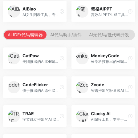
AiBiao
笔格AIPPT
AI文生图表工具，专注于数据可视化展示。面向数据分析师和职场人士，提供图表生成、数据可视化、PPT嵌入等服务，数据展示专业。
高效AI PPT生成工具，专注于演示文稿智能创作。面向职场人士，支持主题输入、内容生成、设计美化等功能，PPT制作效率高。
AI IDE/代码编辑器
AI代码助手/插件
AI无代码/低代码开发
CatPaw
MonkeyCode
美团推出的AI IDE编程工具，专注于本地开发生态。面向开发者，提供智能代码补全、代码生成、项目管理等服务，本地开发体验好。
长亭科技推出的AI编程助手，专注于安全开发。面向开发者，提供代码生成、安全检测、漏洞修复等服务，安全开发能力强。
CodeFlicker
Zcode
快手推出的AI原生IDE，专注于短视频相关开发。面向快手生态开发者，提供代码生成、调试辅助等服务，与快手开发生态深度整合。
智谱推出的轻量级AI IDE，基于GLM模型。面向开发者，提供智能代码补全、代码生成、错误检测等服务，中文编程支持好。
TRAE
Clacky AI
字节跳动推出的AI IDE编程工具，深度集成大模型能力。面向开发者，提供智能代码补全、代码解释、重构优化等服务，编程效率显著提升。
AI编程工具，专注于代码智能生成与优化。面向开发者，提供代码生成、代码重构、错误修复等服务，编程效率高。