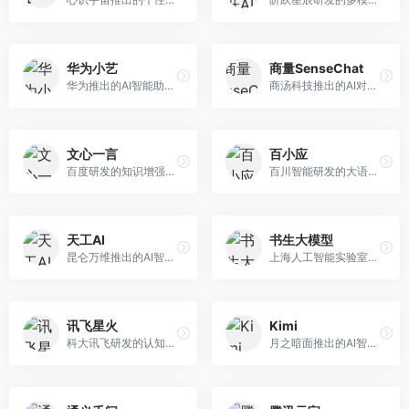
华为小艺
商量SenseChat
华为推出的AI智能助手网页端，深度整合鸿蒙生态和华为云服务。面向华为设备用户，支持语音交互、智能问答、设备控制等功能，与华为硬件生态无缝衔接。
商汤科技推出的AI对话平台，结合计算机视觉和自然语言处理技术。面向企业用户和开发者，支持多模态交互，视觉理解能力强，适合智能客服和内容创作场景。
文心一言
百小应
百度研发的知识增强大语言模型，深度融合百度知识图谱和搜索能力。面向中文用户，提供知识问答、文本创作、逻辑推理等服务，中文语境理解准确，知识覆盖面广。
百川智能研发的大语言模型助手，专注于中文理解和生成。面向中文用户，提供知识问答、文本创作、代码辅助等服务，模型参数规模大，中文表达流畅自然。
天工AI
书生大模型
昆仑万维推出的AI智能助手，集成搜索、对话、创作等多种能力。面向普通用户和内容创作者，支持联网搜索、文本生成、图像理解等功能，响应速度快，免费使用。
上海人工智能实验室研发的开源大模型系列，支持多尺度和多模态。面向研究机构和开发者，开源生态完善，学术研究背景深厚，适合科研和定制开发。
讯飞星火
Kimi
科大讯飞研发的认知智能大模型，深度融合语音识别和自然语言处理技术。面向企业用户和教育领域，提供语音交互、文档处理、代码生成等服务，中文语音识别准确率高。
月之暗面推出的AI智能助手，核心优势在于超长文本处理能力，支持20万字以上文档分析。面向学术研究者、职场人士和内容创作者，提供文档解读、PPT生成、联网搜索等综合服务。