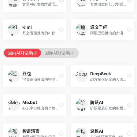
智谱AI研发的对话语言模型，支持中英双语交互。面向中文用户和开发者，提供知识问答、代码编写、文档解读等服务，开源生态完善，学术研究背景深厚。
百度研发的知识增强大语言模型，深度融合百度知识图谱和搜索能力。面向中文用户，提供知识问答、文本创作、逻辑推理等服务，中文语境理解准确，知识覆盖面广。
Kimi
通义千问
月之暗面推出的AI智能助手，核心优势在于超长文本处理能力，支持20万字以上文档分析。面向学术研究者、职场人士和内容创作者，提供文档解读、PPT生成、联网搜索等综合服务。
阿里巴巴推出的大语言模型平台，提供对话问答、文档处理、图像理解、代码编写等全方位AI服务。面向企业用户和个人开发者，集成阿里云生态，支持多模态交互，企业级安全保障。
国内AI对话助手
国际AI对话助手
豆包
DeepSeek
字节跳动推出的智能对话助手平台，提供文本创作、知识问答、英语学习等多种AI服务。面向普通用户和内容创作者，支持多轮对话和文件解析，免费使用，响应速度快，中文理解能力强。
幻方量化研发的大语言模型平台，专注于深度推理和代码生成能力。面向开发者、研究人员和技术爱好者，提供强大的逻辑推理和数学计算功能，开源生态完善，API接口友好。
Me.bot
阶跃AI
心识宇宙推出的个性化AI伴侣，专注于情感交互和个人助理服务。面向个人用户，支持日程管理、情感陪伴、知识问答等功能，交互体验人性化。
阶跃星辰研发的多模态大模型平台，支持文本、图像、视频的综合理解与生成。面向创作者和企业客户，提供内容创作、智能分析等服务，多模态能力突出。
智谱清言
逗逗AI
智谱AI研发的对话语言模型，支持中英双语交互。面向中文用户和开发者，提供知识问答、代码编写、文档解读等服务，开源生态完善，学术研究背景深厚。
AI游戏陪玩平台，结合游戏理解和自然语言交互技术。面向游戏玩家，提供游戏攻略、陪玩互动、社交聊天等服务，游戏知识丰富，互动体验有趣。