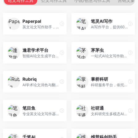
论文写作工具
公文写作工具
小说/创意写作工具
营销文案
Paperpal
笔灵AI写作
英文论文写作助手，专注于学术英语润色。面向需要发表国际期刊的研究者，提供语法检查、学术表达优化、格式规范等服务，英语表达地道专业。
AI写作平台，提供600+写作模板。面向学生、职场人士和内容创作者，支持论文、公文、营销文案等多种文体，模板丰富，一键生成，写作效率大幅提升。
逢君学术平台
茅茅虫
智能AI论文生成平台，支持查重检测。面向高校学生和研究人员，提供论文选题、内容生成、查重修改等一站式服务，学术写作流程完整。
一站式AI论文写作助手，覆盖学术写作全场景。面向高校学生和科研人员，提供开题报告、文献综述、论文正文等写作服务，支持多学科多类型论文，操作简便。
Rubriq
掌桥科研
AI学术论文润色与翻译平台。面向国际期刊投稿者，提供论文润色、翻译、格式调整等服务，支持多语言，学术表达专业规范。
科研服务平台，依托3亿+真实文献数据库。面向学术研究者和学生，提供文献检索、论文写作、科研数据分析等服务，文献资源丰富，学术支持专业。
笔目鱼
社研通
专业英文论文写作器，支持学术论文全流程。面向留学生和国际期刊投稿者，提供英文论文撰写、润色、格式调整等服务，学术英语表达规范。
文科研究生多模态AI学术写作平台。面向文科研究生和社科研究者，提供文献综述、理论分析、定性研究辅助等服务，文科研究方法论支持完善。
千笔AI
维普科创助手