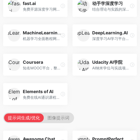
fast.ai
动手学深度学习
免费开源深度学习网站，专注于实用AI教学。面向开发者，提供免费深度学习课程、实战项目、代码库等资源，学习门槛低。
结合理论与实践的深度学习教材，专注于代码驱动学习。面向学生和开发者，提供深度学习理论、代码实现、练习题等资源，学习体验好。
MachineLearningMastery
DeepLearning.AI
机器学习全面教程网站，专注于实用技能教学。面向开发者，提供机器学习算法、Python实现、项目实战等教程，实用性强。
深度学习AI学习平台，由吴恩达创立。面向AI学习者，提供深度学习专项课程、AI新闻、技术社区等资源，课程质量权威。
Coursera
Udacity AI学院
知名MOOC平台，整合全球顶尖大学课程资源。面向学习者，提供AI、机器学习、深度学习等课程，证书认可度高，课程质量专业。
AI纳米学位与实战项目平台，专注于职业导向学习。面向AI从业者，提供机器学习、深度学习、计算机视觉等纳米学位，项目实战性强。
Elements of AI
免费在线AI通识课程，专注于AI基础知识普及。面向普通大众，提供AI概念、原理、应用等入门知识，语言通俗易懂。
提示词生成/优化
图像提示词
Awesome ChatGPT Prompts
PromptPerfect