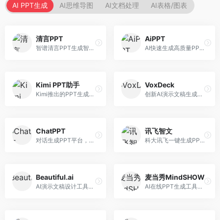
AI PPT生成
AI思维导图
AI文档处理
AI表格/图表
清言PPT
AiPPT
智谱清言PPT生成智能体，基于GLM大模型。面向智谱用户，支持对话生成PPT、内容优化等服务，与智谱生态深度整合。
AI快速生成高质量PPT平台，支持主题定制。面向职场人士和学生，提供一键生成、模板选择、内容优化等服务，PPT制作速度快，设计质量高。
Kimi PPT助手
VoxDeck
Kimi推出的PPT生成智能体，整合长文本处理能力。面向职场人士和学生，支持文档解析、PPT生成、内容优化等服务，与Kimi生态深度整合。
创新AI演示文稿生成工具，支持语音交互创作。面向职场人士，支持语音输入、PPT生成、内容优化等功能，语音创作体验便捷。
ChatPPT
讯飞智文
对话生成PPT平台，支持自然语言交互创作。面向职场人士和教育工作者，通过对话方式完成PPT制作，交互体验友好，创作过程直观。
科大讯飞一键生成PPT和Word工具，整合语音技术。面向职场人士，支持语音输入、文档生成、格式调整等功能，办公效率显著提升。
Beautiful.ai
麦当秀MindSHOW
AI演示文稿设计工具，专注于自动化设计排版。面向职场人士，提供智能排版、模板选择、设计优化等服务，设计美观度高。
AI在线PPT生成工具，支持思维导图转PPT。面向职场人士，提供思维导图导入、PPT生成、模板选择等服务，思维导图转PPT效率高。