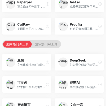
Paperpal
fast.ai
英文论文写作助手，专注于学术英语润色。面向需要发表国际期刊的研究者，提供语法检查、学术表达优化、格式规范等服务，英语表达地道专业。
免费开源深度学习网站，专注于实用AI教学。面向开发者，提供免费深度学习课程、实战项目、代码库等资源，学习门槛低。
CatPaw
Proofig
美团推出的AI IDE编程工具，专注于本地开发生态。面向开发者，提供智能代码补全、代码生成、项目管理等服务，本地开发体验好。
科研图像检测工具，专注于学术图像完整性验证。面向科研人员，提供图像检测、重复分析、报告生成等服务，学术检测专业。
国内热门AI工具
国际热门AI工具
豆包
DeepSeek
字节跳动推出的智能对话助手平台，提供文本创作、知识问答、英语学习等多种AI服务。面向普通用户和内容创作者，支持多轮对话和文件解析，免费使用，响应速度快，中文理解能力强。
幻方量化研发的大语言模型平台，专注于深度推理和代码生成能力。面向开发者、研究人员和技术爱好者，提供强大的逻辑推理和数学计算功能，开源生态完善，API接口友好。
可灵AI
即梦AI
快手推出的AI视频生成平台，支持文生视频和图生视频，可生成长达2分钟的高质量视频内容。面向短视频创作者和营销人员，操作简便，生成效果逼真，适合商业推广和创意表达。
字节跳动旗下AI视频创作平台，支持多模态内容生成。面向内容创作者和营销人员，提供文生视频、图生视频、智能剪辑等功能，中文理解能力强，创作效率高。
智谱清言
文心一言