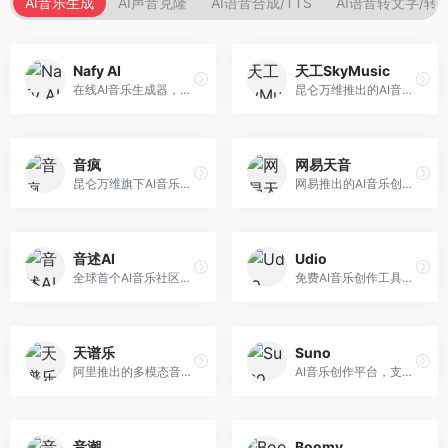
AI音乐生成
AI声音克隆
AI语音合成/TTS
AI语音转文字/转
Nafy AI
天工SkyMusic
在线AI音乐生成器，专注于快速音乐创作。面向内容创作者，支持多种风格音乐生成，操作简便，生成速度快，适合快速配乐需求。
昆仑万维推出的AI音乐创作平台，基于天工大模型。面向音乐创作者，支持歌词生成、旋律创作、音乐编曲等服务，中文音乐创作能力强。
音疯
网易天音
昆仑万维旗下AI音乐创作平台，专注于音乐内容生成。面向音乐爱好者和内容创作者，提供多种风格音乐生成，操作简便，创作速度快。
网易推出的AI音乐创作工具，支持作词、作曲与编曲。面向音乐爱好者和独立音乐人，提供歌词生成、旋律创作、编曲制作等服务，与网易云音乐生态深度整合。
音述AI
Udio
全球首个AI音乐社区平台，整合创作与分享功能。面向音乐创作者和爱好者，提供音乐创作、作品分享、社区交流等服务，社区氛围活跃。
免费AI音乐创作工具，专注于高质量音乐生成。面向音乐创作者和内容制作者，支持多种音乐风格生成，音质专业，创作自由度高，适合专业音乐制作场景。
天谱乐
Suno
阿里推出的多模态音乐生成平台，整合音频与文本理解能力。面向内容创作者，支持歌词生成、旋律创作、音乐编辑等服务，与阿里生态深度整合。
AI音乐创作平台，支持通过文字描述生成完整歌曲，包含歌词、旋律和人声。面向音乐爱好者、内容创作者和独立音乐人，操作门槛低，创作速度快，支持多种音乐风格，为音乐创作带来全新可能。
音潮
Boomy