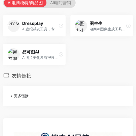
AI电商模特/商品图
AI电商营销
Dressplay
图生生
AI虚拟试衣工具，专注于服装电商体验。面向服装电商，提供虚拟试穿、尺码推荐、穿搭建议等服务，试衣体验真实。
电商AI图像生成工具，专注于商品图创作。面向电商卖家，提供商品图生成、背景替换、批量处理等服务，商品图质量高。
易可图AI
AI图片美化及海报设计平台，专注于电商视觉设计。面向电商卖家，提供图片美化、海报设计、营销素材等服务，设计效率高。
友情链接
更多链接