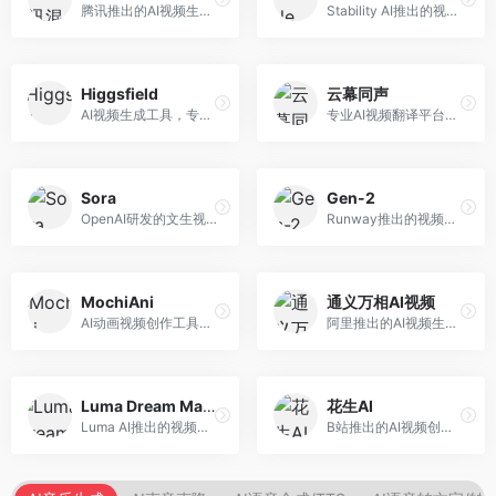
腾讯推出的AI视频生成工具，基于混元大模型。面向腾讯生态用户和内容创作者，支持文生视频、视频编辑等功能，与腾讯产品生态深度整合。
Stability AI推出的视频生成模型，开源可部署。面向开发者和专业创作者，支持视频生成、视频编辑等功能，开源生态完善，定制化程度高。
Higgsfield
云幕同声
AI视频生成工具，专注于高质量视频内容创作。面向视频创作者和营销人员，支持文生视频、视频编辑等功能，视频效果逼真，适合商业应用。
专业AI视频翻译平台，支持视频多语言配音和字幕生成。面向跨境电商和内容出海从业者，提供视频翻译、配音、字幕生成等服务，多语言支持完善。
Sora
Gen-2
OpenAI研发的文生视频大模型，可根据文字描述生成长达60秒的高清视频。面向影视创作者、广告从业者和内容生产者，视频连贯性强，物理世界理解准确，代表了AI视频生成的最高水平。
Runway推出的视频生成模型，专注于文生视频和视频风格转换。面向影视制作人和创意工作者，支持文本到视频、图像到视频等多种生成模式，视频质量专业级。
MochiAni
通义万相AI视频
AI动画视频创作工具，专注于动画内容生成。面向动画创作者和二次元内容生产者，支持动画风格视频生成，动画效果流畅，适合动漫内容创作。
阿里推出的AI视频生成服务，整合图像与视频创作能力。面向电商和营销从业者，支持商品视频生成、营销视频制作等服务，商业应用场景丰富。
Luma Dream Machine
花生AI
Luma AI推出的视频生成工具，专注于高质量视频创作。面向影视创作者和内容生产者，支持文生视频、图生视频，视频质量高，物理运动流畅自然。
B站推出的AI视频创作工具，专注于短视频内容生成。面向B站创作者，支持视频生成、视频编辑等功能，与B站平台深度整合，创作效率高。