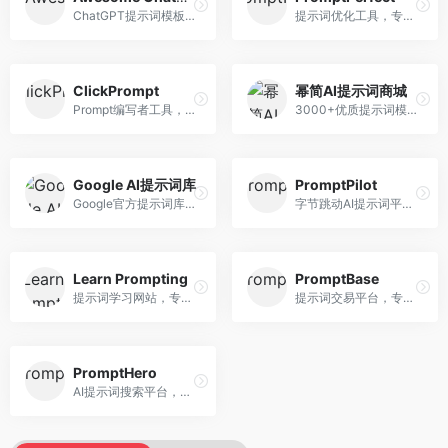
ChatGPT提示词模板库，专注于实用提示词收集。面向ChatGPT用户，提供提示词模板、使用场景、效果展示等资源，模板实用性强。
提示词优化工具，专注于提示词质量提升。面向AI用户，提供提示词优化、效果测试、版本对比等服务，提示词优化专业。
ClickPrompt
幂简AI提示词商城
Prompt编写者工具，专注于提示词创作辅助。面向提示词创作者，提供提示词编辑、测试、分享等服务，创作工具完善。
3000+优质提示词模板平台，专注于中文提示词。面向中文AI用户，提供提示词模板、分类检索、一键使用等服务，中文提示词丰富。
Google AI提示词库
PromptPilot
Google官方提示词库，专注于Gemini模型优化。面向开发者，提供官方提示词指南、最佳实践、示例代码等资源，权威性强。
字节跳动AI提示词平台，专注于提示词优化与管理。面向AI用户，提供提示词优化、效果测试、团队协作等服务，企业级功能完善。
Learn Prompting
PromptBase
提示词学习网站，专注于提示词工程教育。面向AI学习者，提供提示词教程、最佳实践、案例研究等资源，教学内容系统。
提示词交易平台，专注于高质量提示词买卖。面向AI创作者，提供提示词交易、模板购买、创作者收益等服务，提示词质量高。
PromptHero
AI提示词搜索平台，整合多种AI工具提示词资源。面向AI创作者，提供提示词搜索、模板库、社区分享等服务，提示词资源丰富。