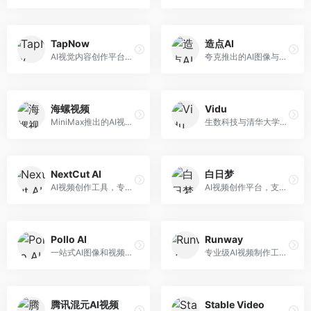
TapNow
造点AI
AI视觉内容创作平台，整合图像与视频生成能力。面向内容创作者，提供文生图、文生视频、智能编辑等服务，创作工具丰富，一站式体验便捷。
夸克推出的AI图像与视频创作平台。面向普通用户和内容创作者，提供文生图、文生视频等功能，操作简便，与夸克生态深度整合。
海螺视频
Vidu
MiniMax推出的AI视频生成工具，支持高质量视频创作。面向内容创作者，提供文生视频、视频编辑等功能，生成速度快，视频效果自然流畅。
生数科技与清华大学联合研发的AI视频生成大模型。面向视频创作者和内容生产者，支持文生视频、图生视频，视频质量高，物理运动理解准确，国产视频生成领先工具。
NextCut AI
白日梦
AI视频创作工具，专注于智能剪辑和视频生成。面向视频创作者，提供智能剪辑、视频生成、特效添加等功能，剪辑效率高，适合快节奏内容生产。
AI视频创作平台，支持生成长达50分钟的长视频内容。面向长视频创作者和内容生产者，支持故事视频生成、视频编辑等功能，适合叙事性内容创作。
Pollo AI
Runway
一站式AI图像和视频创作平台，整合多种生成工具。面向内容创作者，提供文生图、文生视频、视频编辑等服务，创作工具全面，一站式体验便捷。
专业级AI视频制作工具，支持视频生成与编辑。面向影视制作人和创意工作者，提供文生视频、视频编辑、绿幕抠像等专业功能，视频处理能力强，适合专业创作场景。
腾讯混元AI视频
Stable Video