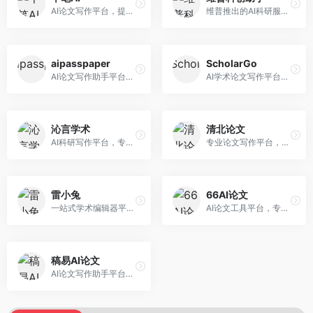
AI论文写作平台，提供无限改稿服务。面向高校学生和学术研究者，支持论文选题、大纲生成、内容撰写、查重修改等全流程服务，改稿次数不限，服务质量有保障。
维普推出的AI科研服务平台，整合学术资源与智能写作。面向科研人员和高校师生，提供文献检索、论文写作、查重检测等一站式服务，学术资源权威可靠。
aipasspaper
ScholarGo
AI论文写作助手平台，提供智能化的学术写作支持。面向大学生和研究人员，支持多种学科论文生成，提供参考文献管理和格式规范服务，写作效率高。
AI学术论文写作平台，专注于理工科领域的逻辑构建。面向理工科研究生和科研工作者，提供公式编辑、数据分析、论文结构优化等服务，理工科写作逻辑严谨。
沁言学术
清北论文
AI科研写作平台，专注于学术研究辅助。面向研究生和科研工作者，提供文献分析、研究方法指导、论文撰写等服务，学术资源丰富，研究支持全面。
专业论文写作平台，依托高校学术资源。面向本科生和研究生，提供论文指导、写作辅助、查重检测等服务，学术规范性强，适合追求高质量论文的用户。
雷小兔
66AI论文
一站式学术编辑器平台，覆盖论文写作全流程。面向高校学生和科研人员，提供选题分析、文献检索、论文生成、查重降重等服务，操作流程清晰，学术写作效率显著提升。
AI论文工具平台，专注于高质量低查重论文生成。面向大学生和研究生，提供论文写作、降重修改等服务，生成内容原创度高，查重率低。
稿易AI论文
AI论文写作助手平台，提供智能化学术写作支持。面向高校学生，支持多种论文类型生成，提供参考文献管理和格式规范服务，操作流程简单。