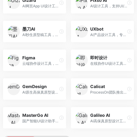
Uizard
Pixso AI
AI网页App UI设计工具，专注于快速界面生成。面向产品经理和设计师，提供线框图转UI、界面生成、设计优化等服务，设计速度快。
AI设计工具，支持UI/UX设计全流程。面向设计师和产品团队，提供界面生成、设计优化、协作评审等服务，国产替代方案，团队协作便捷。
墨刀AI
UXbot
AI秒生原型稿工具，专注于快速原型设计。面向产品经理和设计师，提供原型生成、交互设计、团队协作等服务，原型制作效率高。
AI产品设计工具，专注于用户体验优化。面向UX设计师，提供用户研究、设计建议、可用性测试等服务，UX设计支持完善。
Figma
即时设计
云端协作设计工具，整合AI设计辅助功能。面向UI/UX设计师和产品团队，提供界面设计、原型制作、团队协作等服务，协作功能强大，是UI设计领域的标杆产品。
在线协作UI设计工具，整合AI设计功能。面向设计师和产品团队，提供界面设计、原型制作、设计资源库等服务，国产协作设计平台。
GemDesign
Calicat
AI原生高保真原型设计工具，专注于智能设计生成。面向设计师，提供界面生成、设计优化、原型制作等服务，设计自动化程度高。
ProcessOn团队推出的产设研协作平台，整合设计与协作功能。面向产品团队，提供设计协作、文档管理、团队沟通等服务，产研协作便捷。
MasterGo AI
Galileo AI
国产智能UI设计助手，专注于界面设计自动化。面向UI设计师，提供界面生成、组件设计、设计系统构建等服务，中文用户适配性好。
AI高保真原型设计工具，专注于UI界面生成。面向设计师和产品团队，提供界面生成、交互设计、设计优化等服务，界面质量高。