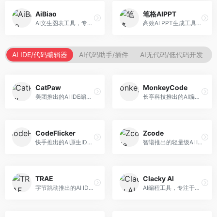
AiBiao
笔格AIPPT
AI文生图表工具，专注于数据可视化展示。面向数据分析师和职场人士，提供图表生成、数据可视化、PPT嵌入等服务，数据展示专业。
高效AI PPT生成工具，专注于演示文稿智能创作。面向职场人士，支持主题输入、内容生成、设计美化等功能，PPT制作效率高。
AI IDE/代码编辑器
AI代码助手/插件
AI无代码/低代码开发
CatPaw
MonkeyCode
美团推出的AI IDE编程工具，专注于本地开发生态。面向开发者，提供智能代码补全、代码生成、项目管理等服务，本地开发体验好。
长亭科技推出的AI编程助手，专注于安全开发。面向开发者，提供代码生成、安全检测、漏洞修复等服务，安全开发能力强。
CodeFlicker
Zcode
快手推出的AI原生IDE，专注于短视频相关开发。面向快手生态开发者，提供代码生成、调试辅助等服务，与快手开发生态深度整合。
智谱推出的轻量级AI IDE，基于GLM模型。面向开发者，提供智能代码补全、代码生成、错误检测等服务，中文编程支持好。
TRAE
Clacky AI
字节跳动推出的AI IDE编程工具，深度集成大模型能力。面向开发者，提供智能代码补全、代码解释、重构优化等服务，编程效率显著提升。
AI编程工具，专注于代码智能生成与优化。面向开发者，提供代码生成、代码重构、错误修复等服务，编程效率高。