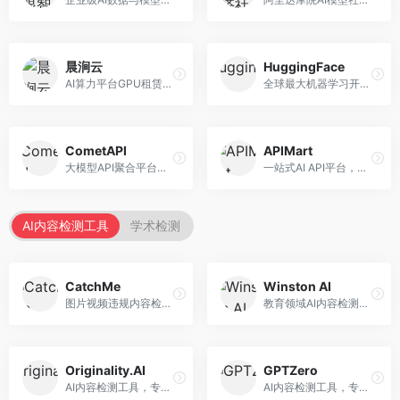
晨涧云
HuggingFace
AI算力平台GPU租赁服务，专注于弹性算力。面向开发者和研究者，提供GPU租赁、弹性调度、成本优化等服务，算力灵活。
全球最大机器学习开源社区，整合模型库与开发工具。面向AI研究者和开发者，提供开源模型、数据集、开发工具等资源，开源生态最完善。
CometAPI
APIMart
大模型API聚合平台，整合多种AI模型服务。面向开发者，提供统一接口、模型切换、监控分析等服务，API管理便捷。
一站式AI API平台，整合多种AI服务。面向开发者，提供模型API、图像处理、语音识别等服务，API种类丰富。
AI内容检测工具
学术检测
CatchMe
Winston AI
图片视频违规内容检测平台，专注于视觉内容安全。面向内容平台，提供图片审核、视频审核、直播监控等服务，视觉检测专业。
教育领域AI内容检测平台，专注于学术诚信。面向教育机构，提供AI内容检测、抄袭检测、报告生成等服务，教育适配性强。
Originality.AI
GPTZero
AI内容检测工具，专注于内容原创性验证。面向内容创作者和出版商，提供AI检测、抄袭检测、批量分析等服务，检测精度高。
AI内容检测工具，专注于AI生成文本识别。面向教育工作者和出版商，提供文本检测、批量分析、API接口等服务，检测准确率高。