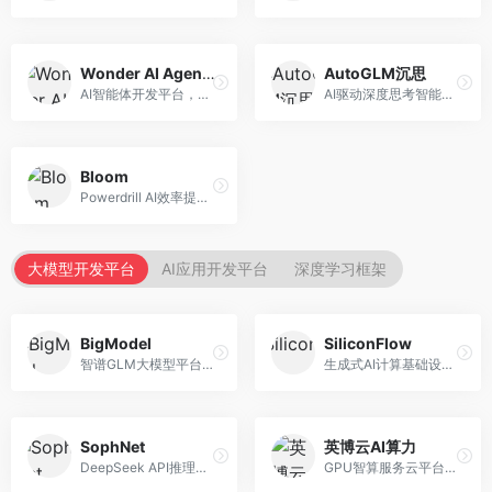
Wonder AI Agents
AutoGLM沉思
AI智能体开发平台，专注于低代码智能体创建。面向开发者，提供可视化开发、模板库、部署服务等功能，开发门槛低。
AI驱动深度思考智能体，专注于复杂推理任务。面向高级用户，提供深度分析、逻辑推理、决策支持等服务，推理能力强。
Bloom
Powerdrill AI效率提升平台，专注于企业智能化。面向企业用户，提供智能体创建、流程自动化、数据分析等服务，企业效率提升显著。
大模型开发平台
AI应用开发平台
深度学习框架
BigModel
SiliconFlow
智谱GLM大模型平台，提供API调用与模型服务。面向开发者和企业用户，提供GLM系列模型API、微调服务、应用开发工具等，开源生态完善。
生成式AI计算基础设施平台，专注于模型推理服务。面向开发者和企业，提供多模型API、高性能推理、成本优化等服务，推理性价比高。
SophNet
英博云AI算力
DeepSeek API推理平台，专注于DeepSeek模型服务。面向开发者，提供DeepSeek模型API、高性能推理、低成本服务，推理效率高。
GPU智算服务云平台，专注于AI算力租赁。面向AI研究者和企业，提供GPU租赁、模型训练、推理服务等，算力资源丰富。