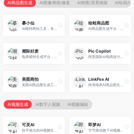
AI商品图生成
AI图像增强/修复
AI抠图/背景移除
AI绘画/
摹小仙
绘蛙商品图
AI模特商拍工具，专注于服装电商。面向服装电商卖家，提供虚拟模特试穿、商品展示图生成等服务，模特形象多样，拍摄成本低。
AI商品图生成平台，支持模特换装和场景生成。面向电商卖家，提供商品上身效果展示、场景化商品图生成等服务，电商营销效果显著。
潮际好麦
Pic Copilot
电商模特生成平台，支持AI虚拟模特创作。面向服装和配饰电商，提供模特试穿、商品展示、营销素材生成等服务，模特形象可定制。
阿里国际AI电商设计工具，专注于跨境电商。面向跨境电商卖家，提供商品图优化、营销海报生成、多语言适配等服务，海外市场适配性强。
美图商拍
LinkFox AI
美图AI商品图生成工具，整合美图生态。面向电商卖家，提供商品图美化、模特替换、场景生成等服务，移动端操作便捷。
跨境电商AI商品图生成工具。面向跨境电商卖家，支持多语言商品图生成、模特替换、场景优化等服务，适配海外电商平台需求。
AI视频生成
AI数字人视频
AI视频编辑
可灵AI
即梦AI
快手推出的AI视频生成平台，支持文生视频和图生视频，可生成长达2分钟的高质量视频内容。面向短视频创作者和营销人员，操作简便，生成效果逼真，适合商业推广和创意表达。
字节跳动旗下AI视频创作平台，支持多模态内容生成。面向内容创作者和营销人员，提供文生视频、图生视频、智能剪辑等功能，中文理解能力强，创作效率高。