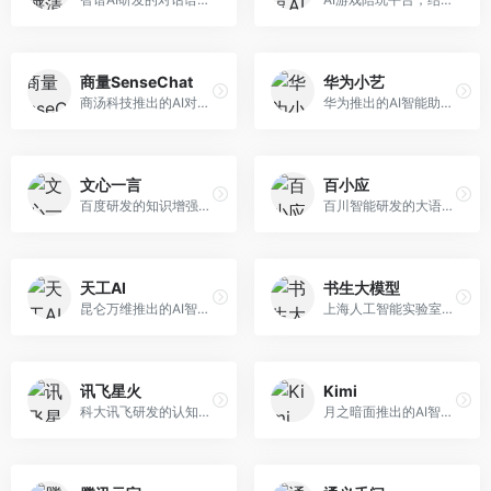
商量SenseChat
华为小艺
商汤科技推出的AI对话平台，结合计算机视觉和自然语言处理技术。面向企业用户和开发者，支持多模态交互，视觉理解能力强，适合智能客服和内容创作场景。
华为推出的AI智能助手网页端，深度整合鸿蒙生态和华为云服务。面向华为设备用户，支持语音交互、智能问答、设备控制等功能，与华为硬件生态无缝衔接。
文心一言
百小应
百度研发的知识增强大语言模型，深度融合百度知识图谱和搜索能力。面向中文用户，提供知识问答、文本创作、逻辑推理等服务，中文语境理解准确，知识覆盖面广。
百川智能研发的大语言模型助手，专注于中文理解和生成。面向中文用户，提供知识问答、文本创作、代码辅助等服务，模型参数规模大，中文表达流畅自然。
天工AI
书生大模型
昆仑万维推出的AI智能助手，集成搜索、对话、创作等多种能力。面向普通用户和内容创作者，支持联网搜索、文本生成、图像理解等功能，响应速度快，免费使用。
上海人工智能实验室研发的开源大模型系列，支持多尺度和多模态。面向研究机构和开发者，开源生态完善，学术研究背景深厚，适合科研和定制开发。
讯飞星火
Kimi
科大讯飞研发的认知智能大模型，深度融合语音识别和自然语言处理技术。面向企业用户和教育领域，提供语音交互、文档处理、代码生成等服务，中文语音识别准确率高。
月之暗面推出的AI智能助手，核心优势在于超长文本处理能力，支持20万字以上文档分析。面向学术研究者、职场人士和内容创作者，提供文档解读、PPT生成、联网搜索等综合服务。