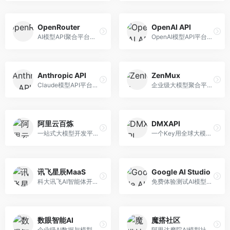
OpenRouter
OpenAI API
AI模型API聚合平台，整合多种主流大模型。面向开发者，提供统一API接口、模型对比、成本优化等服务，模型选择灵活。
OpenAI模型API平台，提供GPT系列模型服务。面向开发者，提供模型API、微调服务、Assistants API等，是AI开发领域的基础设施。
Anthropic API
ZenMux
Claude模型API平台，专注于安全可靠的AI服务。面向开发者，提供Claude系列模型API、安全特性、企业级服务等，API质量高。
企业级大模型聚合平台，专注于企业AI服务。面向企业用户，提供多模型管理、安全合规、成本优化等服务，企业级功能完善。
阿里云百炼
DMXAPI
一站式大模型开发平台，深度整合阿里云服务。面向企业开发者和AI团队，提供模型训练、微调、部署、应用开发等全流程服务，企业级功能完善。
一个Key用全球大模型的聚合平台。面向开发者，提供多模型统一API、简化接入、成本控制等服务，接入便捷。
讯飞星辰MaaS
Google AI Studio
科大讯飞AI智能体开发平台，专注于企业级模型服务。面向企业用户，提供模型调用、智能体创建、行业解决方案等服务，中文能力突出。
免费体验测试AI模型的平台，深度整合Google生态。面向开发者和研究者，提供Gemini模型体验、API密钥管理、提示词测试等服务，免费使用。
数眼智能AI
魔搭社区
企业级AI数据与模型服务平台，专注于数据驱动AI。面向企业用户，提供数据管理、模型训练、部署服务等，数据治理能力强。
阿里达摩院AI模型社区，专注于中文AI生态。面向中文开发者，提供开源模型、数据集、开发工具等资源，中文模型丰富。