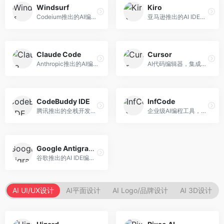
Windsurf
Kiro
Codeium推出的AI编程工具，专注于代码智能辅助。面向开发者，提供代码补全、代码生成、代码解释等服务，多语言支持完善。
亚马逊推出的AI IDE，深度整合AWS云服务。面向AWS开发者，提供代码生成、云服务集成、部署自动化等服务，与AWS生态无缝衔接。
Claude Code
Cursor
Anthropic推出的AI编程工具，基于Claude模型。面向开发者，提供代码生成、代码审查、调试辅助等服务，代码质量高，推理能力强。
AI代码编辑器，集成GPT-4模型，专注于智能编程辅助。面向开发者，提供代码生成、代码解释、错误修复等服务，编程体验流畅，开发效率高。
CodeBuddy IDE
InfCode
腾讯推出的全栈开发AI IDE，整合腾讯云服务。面向开发者，提供代码生成、调试辅助、部署服务等功能，与腾讯云生态深度整合。
企业级AI编程工具，专注于团队协作开发。面向企业开发团队，提供代码生成、代码审查、团队协作等服务，企业级功能完善。
Google Antigravity
谷歌推出的AI IDE编程智能体，整合Google Cloud服务。面向谷歌生态开发者，提供智能编程辅助、云服务集成等功能。
AI UI/UX设计
AI平面设计
AI Logo/品牌设计
AI 3D设计