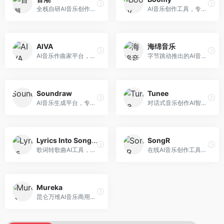
全栈自研AI音乐创作平台，支持从创作到发布的完整流程。面向独立音乐人和音乐工作室，提供作词作曲、编曲混音、音乐发布等服务，创作工具专业。
AI音乐创作工具，专注于快速音乐生成与发布。面向音乐爱好者和业余创作者，支持一键生成原创音乐，可直接发布到音乐平台，创作门槛低。
AIVA
海绵音乐
AI音乐作曲家平台，专注于古典和影视配乐创作。面向影视制作人和游戏开发者，提供原创音乐生成、配乐定制等服务，音乐风格专业，适合影视游戏配乐。
字节跳动推出的AI音乐创作平台，支持多风格音乐生成。面向内容创作者和音乐爱好者，提供歌词创作、旋律生成、编曲制作等服务，创作效率高，适合短视频配乐。
Soundraw
Tunee
AI音乐生成平台，专注于免版税音乐创作。面向视频创作者和内容制作者，提供背景音乐生成、音乐定制等服务，音乐版权清晰，适合视频配乐场景。
对话式音乐创作AI智能体，支持自然语言交互创作。面向音乐爱好者，通过对话方式完成音乐创作，交互体验友好，创作过程直观。
Lyrics Into Song AI
SongR
歌词转歌曲AI工具，支持将歌词转化为完整歌曲。面向歌词创作者和音乐爱好者，提供歌词谱曲、编曲制作等服务，歌词音乐化效率高。
在线AI音乐创作工具，支持歌词与旋律一体化生成。面向内容创作者和音乐爱好者，提供歌词创作、旋律生成、音乐制作等服务，操作简便，创作速度快。
Mureka
昆仑万维AI音乐商用创作平台，专注于商业音乐授权。面向企业和商业用户，提供版权音乐生成、商用授权等服务，音乐版权清晰，商业应用安全。