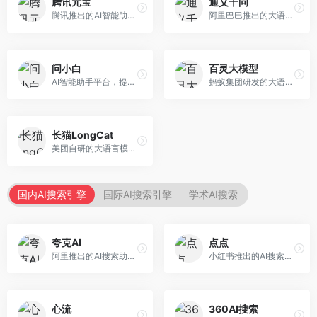
腾讯元宝
通义千问
腾讯推出的AI智能助手，整合微信生态和腾讯云服务。面向普通用户和企业客户，支持文档解析、图像理解、联网搜索等功能，与腾讯产品无缝衔接，办公协作便捷。
阿里巴巴推出的大语言模型平台，提供对话问答、文档处理、图像理解、代码编写等全方位AI服务。面向企业用户和个人开发者，集成阿里云生态，支持多模态交互，企业级安全保障。
问小白
百灵大模型
AI智能助手平台，提供知识问答、文本创作、文档处理等服务。面向普通用户和职场人士，操作简便，响应速度快，支持多场景应用。
蚂蚁集团研发的大语言模型平台，专注于金融科技和企业服务。面向金融机构和企业客户，提供智能客服、风险分析、文档处理等服务，金融场景理解深入。
长猫LongCat
美团自研的大语言模型对话平台，专注于本地生活服务场景。面向美团生态用户，提供智能推荐、服务问答等功能，本地生活知识覆盖全面。
国内AI搜索引擎
国际AI搜索引擎
学术AI搜索
夸克AI
点点
阿里推出的AI搜索助手，整合搜索与AI功能。面向年轻用户，提供智能搜索、文档处理、学习辅助等服务，与夸克生态深度整合。
小红书推出的AI搜索应用，专注于生活方式内容搜索。面向小红书用户，提供生活攻略、消费决策、内容推荐等服务，生活方式内容丰富。
心流
360AI搜索