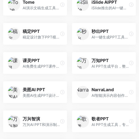
Tome
iSlide AIPPT
AI演示文稿生成工具，专注于故事化演示创作。面向创业者和营销人员，提供故事叙述、视觉设计、内容生成等服务，演示文稿叙事性强。
iSlide推出的AI一键设计精美PPT工具。面向PPT设计用户，提供模板库、内容生成、设计优化等服务，与iSlide插件深度整合。
稿定PPT
秒出PPT
稿定设计旗下PPT模板资源库，整合AI生成功能。面向设计师和职场人士，提供海量PPT模板、AI内容生成等服务，模板质量高。
AI一键生成PPT工具，专注于快速演示文稿制作。面向职场人士，支持主题输入、内容生成、模板套用等功能，PPT生成速度快，适合紧急制作场景。
课灵PPT
万知PPT
AI免费生成PPT课件平台，专注于教育场景。面向教师和教育工作者，提供课件生成、教学设计、模板选择等服务，教育适配性强。
AI PPT生成平台，整合知识库与创作功能。面向职场人士，支持内容检索、PPT生成、设计优化等服务，知识整合能力强。
美图AI PPT
NarraLand
美图AI生成PPT设计工具，整合图像处理能力。面向设计师和职场人士，提供PPT生成、图片美化、设计优化等服务，视觉设计美观。
AI智能演示内容创作平台，专注于叙事演示。面向内容创作者，提供故事创作、演示生成、动画设计等服务，演示内容生动有趣。
万兴智演
歌者PPT
万兴AI PPT和演示制作软件，整合视频演示功能。面向职场人士和教育工作者，提供PPT生成、演示录制、视频制作等服务，演示功能完善。
AI PPT生成工具，专注于演示文稿智能创作。面向职场人士，支持主题输入、内容生成、设计美化等功能，PPT制作效率高。