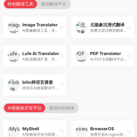
特色翻译工具
通用翻译平台
Image Translator
北极象沉浸式翻译
AI图像翻译工具，专注于图片文字翻译。面向设计师和电商从业者，提供图片文字识别、翻译、替换等服务，图像翻译效果好。
免费沉浸式网页翻译工具，专注于阅读体验。面向普通用户，提供网页双语翻译、文档翻译等服务，免费使用，翻译质量高。
Lufe AI Translator
PDF Translator
AI双语翻译扩展，专注于浏览器翻译场景。面向外语内容阅读者，提供网页双语翻译、划词翻译等服务，浏览器集成便捷。
AI PDF文档翻译平台，专注于文档本地化。面向商务人士，提供PDF翻译、格式保留、批量处理等服务，文档翻译专业。
bilin跨语言搜索
跨语言AI搜索翻译平台，专注于信息获取。面向研究者和内容创作者，提供跨语言搜索、内容翻译、信息整合等服务，跨语言检索能力强。
AI智能体开发平台
通用AI智能体
MyShell
BrowserOS
AI智能体开发与部署平台，专注于语音交互智能体。面向开发者，提供语音智能体创建、部署服务、社区分享等功能，语音交互能力强。
免费开源AI Agent浏览器，专注于浏览器自动化。面向开发者，提供浏览器控制、任务自动化、API接口等服务，开源免费。