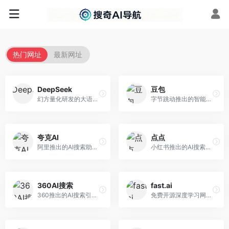
热门网址
最新网址
DeepSeek
豆包
幻方量化研发的大语言模型平台，专注于深度推理和代码生成能力。面向开发者、研究人员和技术爱好者，提供强大的逻辑推理和数学计算功能，开源生态完善，API接口友好。
字节跳动推出的智能对话助手平台，提供文本创作、知识问答、英语学习等多种AI服务。面向普通用户和内容创作者，支持多轮对话和文件解析，免费使用，响应速度快，中文理解能力强。
夸克AI
点点
阿里推出的AI搜索助手，整合搜索与AI功能。面向年轻用户，提供智能搜索、文档处理、学习辅助等服务，与夸克生态深度整合。
小红书推出的AI搜索应用，专注于生活方式内容搜索。面向小红书用户，提供生活攻略、消费决策、内容推荐等服务，生活方式内容丰富。
360AI搜索
fast.ai
360推出的AI搜索引擎，专注于安全智能搜索。面向普通用户，提供智能问答、网页搜索、内容整理等服务，安全防护能力强。
免费开源深度学习网站，专注于实用AI教学。面向开发者，提供免费深度学习课程、实战项目、代码库等资源，学习门槛低。