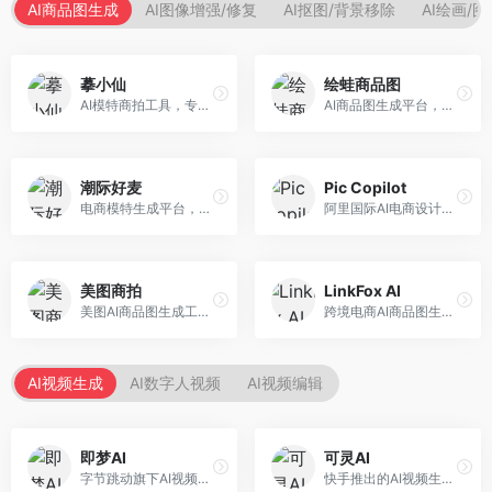
AI商品图生成
AI图像增强/修复
AI抠图/背景移除
AI绘画/
摹小仙
绘蛙商品图
AI模特商拍工具，专注于服装电商。面向服装电商卖家，提供虚拟模特试穿、商品展示图生成等服务，模特形象多样，拍摄成本低。
AI商品图生成平台，支持模特换装和场景生成。面向电商卖家，提供商品上身效果展示、场景化商品图生成等服务，电商营销效果显著。
潮际好麦
Pic Copilot
电商模特生成平台，支持AI虚拟模特创作。面向服装和配饰电商，提供模特试穿、商品展示、营销素材生成等服务，模特形象可定制。
阿里国际AI电商设计工具，专注于跨境电商。面向跨境电商卖家，提供商品图优化、营销海报生成、多语言适配等服务，海外市场适配性强。
美图商拍
LinkFox AI
美图AI商品图生成工具，整合美图生态。面向电商卖家，提供商品图美化、模特替换、场景生成等服务，移动端操作便捷。
跨境电商AI商品图生成工具。面向跨境电商卖家，支持多语言商品图生成、模特替换、场景优化等服务，适配海外电商平台需求。
AI视频生成
AI数字人视频
AI视频编辑
即梦AI
可灵AI
字节跳动旗下AI视频创作平台，支持多模态内容生成。面向内容创作者和营销人员，提供文生视频、图生视频、智能剪辑等功能，中文理解能力强，创作效率高。
快手推出的AI视频生成平台，支持文生视频和图生视频，可生成长达2分钟的高质量视频内容。面向短视频创作者和营销人员，操作简便，生成效果逼真，适合商业推广和创意表达。