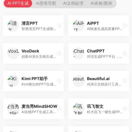
AI PPT生成
AI思维导图
AI文档处理
AI表格/图表
清言PPT
AiPPT
智谱清言PPT生成智能体，基于GLM大模型。面向智谱用户，支持对话生成PPT、内容优化等服务，与智谱生态深度整合。
AI快速生成高质量PPT平台，支持主题定制。面向职场人士和学生，提供一键生成、模板选择、内容优化等服务，PPT制作速度快，设计质量高。
VoxDeck
ChatPPT
创新AI演示文稿生成工具，支持语音交互创作。面向职场人士，支持语音输入、PPT生成、内容优化等功能，语音创作体验便捷。
对话生成PPT平台，支持自然语言交互创作。面向职场人士和教育工作者，通过对话方式完成PPT制作，交互体验友好，创作过程直观。
Kimi PPT助手
Beautiful.ai
Kimi推出的PPT生成智能体，整合长文本处理能力。面向职场人士和学生，支持文档解析、PPT生成、内容优化等服务，与Kimi生态深度整合。
AI演示文稿设计工具，专注于自动化设计排版。面向职场人士，提供智能排版、模板选择、设计优化等服务，设计美观度高。
麦当秀MindSHOW
讯飞智文
AI在线PPT生成工具，支持思维导图转PPT。面向职场人士，提供思维导图导入、PPT生成、模板选择等服务，思维导图转PPT效率高。
科大讯飞一键生成PPT和Word工具，整合语音技术。面向职场人士，支持语音输入、文档生成、格式调整等功能，办公效率显著提升。