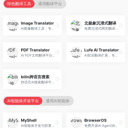
特色翻译工具
通用翻译平台
Image Translator
北极象沉浸式翻译
AI图像翻译工具，专注于图片文字翻译。面向设计师和电商从业者，提供图片文字识别、翻译、替换等服务，图像翻译效果好。
免费沉浸式网页翻译工具，专注于阅读体验。面向普通用户，提供网页双语翻译、文档翻译等服务，免费使用，翻译质量高。
PDF Translator
Lufe AI Translator
AI PDF文档翻译平台，专注于文档本地化。面向商务人士，提供PDF翻译、格式保留、批量处理等服务，文档翻译专业。
AI双语翻译扩展，专注于浏览器翻译场景。面向外语内容阅读者，提供网页双语翻译、划词翻译等服务，浏览器集成便捷。
bilin跨语言搜索
跨语言AI搜索翻译平台，专注于信息获取。面向研究者和内容创作者，提供跨语言搜索、内容翻译、信息整合等服务，跨语言检索能力强。
AI智能体开发平台
通用AI智能体
MyShell
BrowserOS
AI智能体开发与部署平台，专注于语音交互智能体。面向开发者，提供语音智能体创建、部署服务、社区分享等功能，语音交互能力强。
免费开源AI Agent浏览器，专注于浏览器自动化。面向开发者，提供浏览器控制、任务自动化、API接口等服务，开源免费。