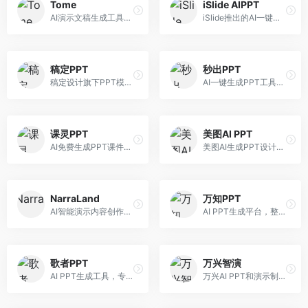
Tome
iSlide AIPPT
AI演示文稿生成工具，专注于故事化演示创作。面向创业者和营销人员，提供故事叙述、视觉设计、内容生成等服务，演示文稿叙事性强。
iSlide推出的AI一键设计精美PPT工具。面向PPT设计用户，提供模板库、内容生成、设计优化等服务，与iSlide插件深度整合。
稿定PPT
秒出PPT
稿定设计旗下PPT模板资源库，整合AI生成功能。面向设计师和职场人士，提供海量PPT模板、AI内容生成等服务，模板质量高。
AI一键生成PPT工具，专注于快速演示文稿制作。面向职场人士，支持主题输入、内容生成、模板套用等功能，PPT生成速度快，适合紧急制作场景。
课灵PPT
美图AI PPT
AI免费生成PPT课件平台，专注于教育场景。面向教师和教育工作者，提供课件生成、教学设计、模板选择等服务，教育适配性强。
美图AI生成PPT设计工具，整合图像处理能力。面向设计师和职场人士，提供PPT生成、图片美化、设计优化等服务，视觉设计美观。
NarraLand
万知PPT
AI智能演示内容创作平台，专注于叙事演示。面向内容创作者，提供故事创作、演示生成、动画设计等服务，演示内容生动有趣。
AI PPT生成平台，整合知识库与创作功能。面向职场人士，支持内容检索、PPT生成、设计优化等服务，知识整合能力强。
歌者PPT
万兴智演
AI PPT生成工具，专注于演示文稿智能创作。面向职场人士，支持主题输入、内容生成、设计美化等功能，PPT制作效率高。
万兴AI PPT和演示制作软件，整合视频演示功能。面向职场人士和教育工作者，提供PPT生成、演示录制、视频制作等服务，演示功能完善。