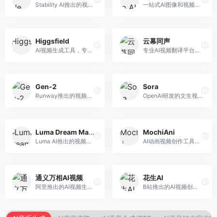
Stability AI推出的视频生成模型，开源可部署。面向开发者和专业创作者，支持视频生成、视频编辑等功能，开源生态完善，定制化程度高。
一站式AI图像和视频创作平台，整合多种生成工具。面向内容创作者，提供文生图、文生视频、视频编辑等服务，创作工具全面，一站式体验便捷。
Higgsfield
云幕同声
AI视频生成工具，专注于高质量视频内容创作。面向视频创作者和营销人员，支持文生视频、视频编辑等功能，视频效果逼真，适合商业应用。
专业AI视频翻译平台，支持视频多语言配音和字幕生成。面向跨境电商和内容出海从业者，提供视频翻译、配音、字幕生成等服务，多语言支持完善。
Gen-2
Sora
Runway推出的视频生成模型，专注于文生视频和视频风格转换。面向影视制作人和创意工作者，支持文本到视频、图像到视频等多种生成模式，视频质量专业级。
OpenAI研发的文生视频大模型，可根据文字描述生成长达60秒的高清视频。面向影视创作者、广告从业者和内容生产者，视频连贯性强，物理世界理解准确，代表了AI视频生成的最高水平。
Luma Dream Machine
MochiAni
Luma AI推出的视频生成工具，专注于高质量视频创作。面向影视创作者和内容生产者，支持文生视频、图生视频，视频质量高，物理运动流畅自然。
AI动画视频创作工具，专注于动画内容生成。面向动画创作者和二次元内容生产者，支持动画风格视频生成，动画效果流畅，适合动漫内容创作。
通义万相AI视频
花生AI
阿里推出的AI视频生成服务，整合图像与视频创作能力。面向电商和营销从业者，支持商品视频生成、营销视频制作等服务，商业应用场景丰富。
B站推出的AI视频创作工具，专注于短视频内容生成。面向B站创作者，支持视频生成、视频编辑等功能，与B站平台深度整合，创作效率高。