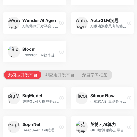
Wonder AI Agents
AutoGLM沉思
AI智能体开发平台，专注于低代码智能体创建。面向开发者，提供可视化开发、模板库、部署服务等功能，开发门槛低。
AI驱动深度思考智能体，专注于复杂推理任务。面向高级用户，提供深度分析、逻辑推理、决策支持等服务，推理能力强。
Bloom
Powerdrill AI效率提升平台，专注于企业智能化。面向企业用户，提供智能体创建、流程自动化、数据分析等服务，企业效率提升显著。
大模型开发平台
AI应用开发平台
深度学习框架
BigModel
SiliconFlow
智谱GLM大模型平台，提供API调用与模型服务。面向开发者和企业用户，提供GLM系列模型API、微调服务、应用开发工具等，开源生态完善。
生成式AI计算基础设施平台，专注于模型推理服务。面向开发者和企业，提供多模型API、高性能推理、成本优化等服务，推理性价比高。
SophNet
英博云AI算力
DeepSeek API推理平台，专注于DeepSeek模型服务。面向开发者，提供DeepSeek模型API、高性能推理、低成本服务，推理效率高。
GPU智算服务云平台，专注于AI算力租赁。面向AI研究者和企业，提供GPU租赁、模型训练、推理服务等，算力资源丰富。