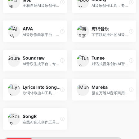
全栈自研AI音乐创作平台，支持从创作到发布的完整流程。面向独立音乐人和音乐工作室，提供作词作曲、编曲混音、音乐发布等服务，创作工具专业。
AI音乐创作工具，专注于快速音乐生成与发布。面向音乐爱好者和业余创作者，支持一键生成原创音乐，可直接发布到音乐平台，创作门槛低。
AIVA
海绵音乐
AI音乐作曲家平台，专注于古典和影视配乐创作。面向影视制作人和游戏开发者，提供原创音乐生成、配乐定制等服务，音乐风格专业，适合影视游戏配乐。
字节跳动推出的AI音乐创作平台，支持多风格音乐生成。面向内容创作者和音乐爱好者，提供歌词创作、旋律生成、编曲制作等服务，创作效率高，适合短视频配乐。
Soundraw
Tunee
AI音乐生成平台，专注于免版税音乐创作。面向视频创作者和内容制作者，提供背景音乐生成、音乐定制等服务，音乐版权清晰，适合视频配乐场景。
对话式音乐创作AI智能体，支持自然语言交互创作。面向音乐爱好者，通过对话方式完成音乐创作，交互体验友好，创作过程直观。
Lyrics Into Song AI
Mureka
歌词转歌曲AI工具，支持将歌词转化为完整歌曲。面向歌词创作者和音乐爱好者，提供歌词谱曲、编曲制作等服务，歌词音乐化效率高。
昆仑万维AI音乐商用创作平台，专注于商业音乐授权。面向企业和商业用户，提供版权音乐生成、商用授权等服务，音乐版权清晰，商业应用安全。
SongR
在线AI音乐创作工具，支持歌词与旋律一体化生成。面向内容创作者和音乐爱好者，提供歌词创作、旋律生成、音乐制作等服务，操作简便，创作速度快。