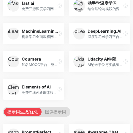
fast.ai
动手学深度学习
免费开源深度学习网站，专注于实用AI教学。面向开发者，提供免费深度学习课程、实战项目、代码库等资源，学习门槛低。
结合理论与实践的深度学习教材，专注于代码驱动学习。面向学生和开发者，提供深度学习理论、代码实现、练习题等资源，学习体验好。
MachineLearningMastery
DeepLearning.AI
机器学习全面教程网站，专注于实用技能教学。面向开发者，提供机器学习算法、Python实现、项目实战等教程，实用性强。
深度学习AI学习平台，由吴恩达创立。面向AI学习者，提供深度学习专项课程、AI新闻、技术社区等资源，课程质量权威。
Coursera
Udacity AI学院
知名MOOC平台，整合全球顶尖大学课程资源。面向学习者，提供AI、机器学习、深度学习等课程，证书认可度高，课程质量专业。
AI纳米学位与实战项目平台，专注于职业导向学习。面向AI从业者，提供机器学习、深度学习、计算机视觉等纳米学位，项目实战性强。
Elements of AI
免费在线AI通识课程，专注于AI基础知识普及。面向普通大众，提供AI概念、原理、应用等入门知识，语言通俗易懂。
提示词生成/优化
图像提示词
PromptPerfect
Awesome ChatGPT Prompts