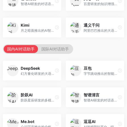
智谱AI研发的对话语言模型，支持中英双语交互。面向中文用户和开发者，提供知识问答、代码编写、文档解读等服务，开源生态完善，学术研究背景深厚。
百度研发的知识增强大语言模型，深度融合百度知识图谱和搜索能力。面向中文用户，提供知识问答、文本创作、逻辑推理等服务，中文语境理解准确，知识覆盖面广。
Kimi
通义千问
月之暗面推出的AI智能助手，核心优势在于超长文本处理能力，支持20万字以上文档分析。面向学术研究者、职场人士和内容创作者，提供文档解读、PPT生成、联网搜索等综合服务。
阿里巴巴推出的大语言模型平台，提供对话问答、文档处理、图像理解、代码编写等全方位AI服务。面向企业用户和个人开发者，集成阿里云生态，支持多模态交互，企业级安全保障。
国内AI对话助手
国际AI对话助手
DeepSeek
豆包
幻方量化研发的大语言模型平台，专注于深度推理和代码生成能力。面向开发者、研究人员和技术爱好者，提供强大的逻辑推理和数学计算功能，开源生态完善，API接口友好。
字节跳动推出的智能对话助手平台，提供文本创作、知识问答、英语学习等多种AI服务。面向普通用户和内容创作者，支持多轮对话和文件解析，免费使用，响应速度快，中文理解能力强。
阶跃AI
智谱清言
阶跃星辰研发的多模态大模型平台，支持文本、图像、视频的综合理解与生成。面向创作者和企业客户，提供内容创作、智能分析等服务，多模态能力突出。
智谱AI研发的对话语言模型，支持中英双语交互。面向中文用户和开发者，提供知识问答、代码编写、文档解读等服务，开源生态完善，学术研究背景深厚。
Me.bot
逗逗AI
心识宇宙推出的个性化AI伴侣，专注于情感交互和个人助理服务。面向个人用户，支持日程管理、情感陪伴、知识问答等功能，交互体验人性化。
AI游戏陪玩平台，结合游戏理解和自然语言交互技术。面向游戏玩家，提供游戏攻略、陪玩互动、社交聊天等服务，游戏知识丰富，互动体验有趣。