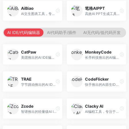
AiBiao
笔格AIPPT
AI文生图表工具，专注于数据可视化展示。面向数据分析师和职场人士，提供图表生成、数据可视化、PPT嵌入等服务，数据展示专业。
高效AI PPT生成工具，专注于演示文稿智能创作。面向职场人士，支持主题输入、内容生成、设计美化等功能，PPT制作效率高。
AI IDE/代码编辑器
AI代码助手/插件
AI无代码/低代码开发
CatPaw
MonkeyCode
美团推出的AI IDE编程工具，专注于本地开发生态。面向开发者，提供智能代码补全、代码生成、项目管理等服务，本地开发体验好。
长亭科技推出的AI编程助手，专注于安全开发。面向开发者，提供代码生成、安全检测、漏洞修复等服务，安全开发能力强。
TRAE
CodeFlicker
字节跳动推出的AI IDE编程工具，深度集成大模型能力。面向开发者，提供智能代码补全、代码解释、重构优化等服务，编程效率显著提升。
快手推出的AI原生IDE，专注于短视频相关开发。面向快手生态开发者，提供代码生成、调试辅助等服务，与快手开发生态深度整合。
Zcode
Clacky AI
智谱推出的轻量级AI IDE，基于GLM模型。面向开发者，提供智能代码补全、代码生成、错误检测等服务，中文编程支持好。
AI编程工具，专注于代码智能生成与优化。面向开发者，提供代码生成、代码重构、错误修复等服务，编程效率高。