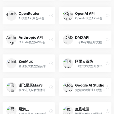
OpenRouter
OpenAI API
AI模型API聚合平台，整合多种主流大模型。面向开发者，提供统一API接口、模型对比、成本优化等服务，模型选择灵活。
OpenAI模型API平台，提供GPT系列模型服务。面向开发者，提供模型API、微调服务、Assistants API等，是AI开发领域的基础设施。
Anthropic API
DMXAPI
Claude模型API平台，专注于安全可靠的AI服务。面向开发者，提供Claude系列模型API、安全特性、企业级服务等，API质量高。
一个Key用全球大模型的聚合平台。面向开发者，提供多模型统一API、简化接入、成本控制等服务，接入便捷。
ZenMux
阿里云百炼
企业级大模型聚合平台，专注于企业AI服务。面向企业用户，提供多模型管理、安全合规、成本优化等服务，企业级功能完善。
一站式大模型开发平台，深度整合阿里云服务。面向企业开发者和AI团队，提供模型训练、微调、部署、应用开发等全流程服务，企业级功能完善。
讯飞星辰MaaS
Google AI Studio
科大讯飞AI智能体开发平台，专注于企业级模型服务。面向企业用户，提供模型调用、智能体创建、行业解决方案等服务，中文能力突出。
免费体验测试AI模型的平台，深度整合Google生态。面向开发者和研究者，提供Gemini模型体验、API密钥管理、提示词测试等服务，免费使用。
晨涧云
魔搭社区
AI算力平台GPU租赁服务，专注于弹性算力。面向开发者和研究者，提供GPU租赁、弹性调度、成本优化等服务，算力灵活。
阿里达摩院AI模型社区，专注于中文AI生态。面向中文开发者，提供开源模型、数据集、开发工具等资源，中文模型丰富。