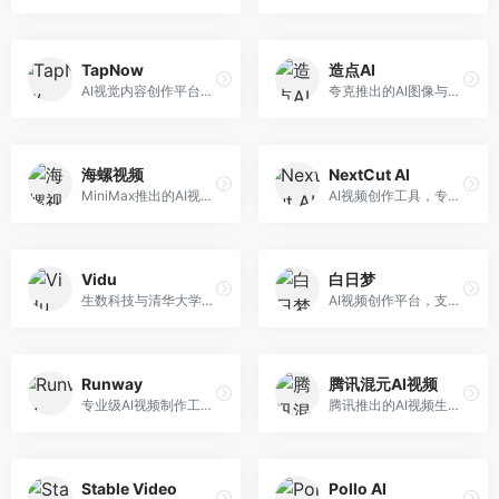
TapNow
造点AI
AI视觉内容创作平台，整合图像与视频生成能力。面向内容创作者，提供文生图、文生视频、智能编辑等服务，创作工具丰富，一站式体验便捷。
夸克推出的AI图像与视频创作平台。面向普通用户和内容创作者，提供文生图、文生视频等功能，操作简便，与夸克生态深度整合。
海螺视频
NextCut AI
MiniMax推出的AI视频生成工具，支持高质量视频创作。面向内容创作者，提供文生视频、视频编辑等功能，生成速度快，视频效果自然流畅。
AI视频创作工具，专注于智能剪辑和视频生成。面向视频创作者，提供智能剪辑、视频生成、特效添加等功能，剪辑效率高，适合快节奏内容生产。
Vidu
白日梦
生数科技与清华大学联合研发的AI视频生成大模型。面向视频创作者和内容生产者，支持文生视频、图生视频，视频质量高，物理运动理解准确，国产视频生成领先工具。
AI视频创作平台，支持生成长达50分钟的长视频内容。面向长视频创作者和内容生产者，支持故事视频生成、视频编辑等功能，适合叙事性内容创作。
Runway
腾讯混元AI视频
专业级AI视频制作工具，支持视频生成与编辑。面向影视制作人和创意工作者，提供文生视频、视频编辑、绿幕抠像等专业功能，视频处理能力强，适合专业创作场景。
腾讯推出的AI视频生成工具，基于混元大模型。面向腾讯生态用户和内容创作者，支持文生视频、视频编辑等功能，与腾讯产品生态深度整合。
Stable Video
Pollo AI