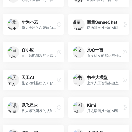
华为小艺
商量SenseChat
华为推出的AI智能助手网页端，深度整合鸿蒙生态和华为云服务。面向华为设备用户，支持语音交互、智能问答、设备控制等功能，与华为硬件生态无缝衔接。
商汤科技推出的AI对话平台，结合计算机视觉和自然语言处理技术。面向企业用户和开发者，支持多模态交互，视觉理解能力强，适合智能客服和内容创作场景。
百小应
文心一言
百川智能研发的大语言模型助手，专注于中文理解和生成。面向中文用户，提供知识问答、文本创作、代码辅助等服务，模型参数规模大，中文表达流畅自然。
百度研发的知识增强大语言模型，深度融合百度知识图谱和搜索能力。面向中文用户，提供知识问答、文本创作、逻辑推理等服务，中文语境理解准确，知识覆盖面广。
天工AI
书生大模型
昆仑万维推出的AI智能助手，集成搜索、对话、创作等多种能力。面向普通用户和内容创作者，支持联网搜索、文本生成、图像理解等功能，响应速度快，免费使用。
上海人工智能实验室研发的开源大模型系列，支持多尺度和多模态。面向研究机构和开发者，开源生态完善，学术研究背景深厚，适合科研和定制开发。
讯飞星火
Kimi
科大讯飞研发的认知智能大模型，深度融合语音识别和自然语言处理技术。面向企业用户和教育领域，提供语音交互、文档处理、代码生成等服务，中文语音识别准确率高。
月之暗面推出的AI智能助手，核心优势在于超长文本处理能力，支持20万字以上文档分析。面向学术研究者、职场人士和内容创作者，提供文档解读、PPT生成、联网搜索等综合服务。