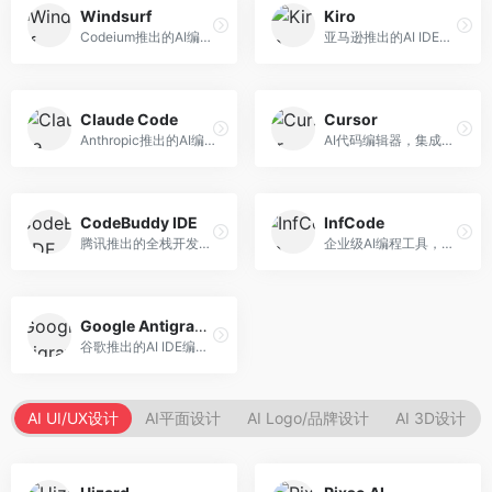
Windsurf
Kiro
Codeium推出的AI编程工具，专注于代码智能辅助。面向开发者，提供代码补全、代码生成、代码解释等服务，多语言支持完善。
亚马逊推出的AI IDE，深度整合AWS云服务。面向AWS开发者，提供代码生成、云服务集成、部署自动化等服务，与AWS生态无缝衔接。
Claude Code
Cursor
Anthropic推出的AI编程工具，基于Claude模型。面向开发者，提供代码生成、代码审查、调试辅助等服务，代码质量高，推理能力强。
AI代码编辑器，集成GPT-4模型，专注于智能编程辅助。面向开发者，提供代码生成、代码解释、错误修复等服务，编程体验流畅，开发效率高。
CodeBuddy IDE
InfCode
腾讯推出的全栈开发AI IDE，整合腾讯云服务。面向开发者，提供代码生成、调试辅助、部署服务等功能，与腾讯云生态深度整合。
企业级AI编程工具，专注于团队协作开发。面向企业开发团队，提供代码生成、代码审查、团队协作等服务，企业级功能完善。
Google Antigravity
谷歌推出的AI IDE编程智能体，整合Google Cloud服务。面向谷歌生态开发者，提供智能编程辅助、云服务集成等功能。
AI UI/UX设计
AI平面设计
AI Logo/品牌设计
AI 3D设计