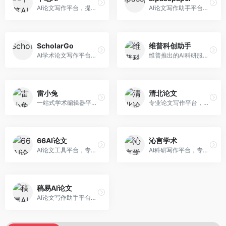
AI论文写作平台，提供无限改稿服务。面向高校学生和学术研究者，支持论文选题、大纲生成、内容撰写、查重修改等全流程服务，改稿次数不限，服务质量有保障。
AI论文写作助手平台，提供智能化的学术写作支持。面向大学生和研究人员，支持多种学科论文生成，提供参考文献管理和格式规范服务，写作效率高。
ScholarGo
维普科创助手
AI学术论文写作平台，专注于理工科领域的逻辑构建。面向理工科研究生和科研工作者，提供公式编辑、数据分析、论文结构优化等服务，理工科写作逻辑严谨。
维普推出的AI科研服务平台，整合学术资源与智能写作。面向科研人员和高校师生，提供文献检索、论文写作、查重检测等一站式服务，学术资源权威可靠。
雷小兔
清北论文
一站式学术编辑器平台，覆盖论文写作全流程。面向高校学生和科研人员，提供选题分析、文献检索、论文生成、查重降重等服务，操作流程清晰，学术写作效率显著提升。
专业论文写作平台，依托高校学术资源。面向本科生和研究生，提供论文指导、写作辅助、查重检测等服务，学术规范性强，适合追求高质量论文的用户。
66AI论文
沁言学术
AI论文工具平台，专注于高质量低查重论文生成。面向大学生和研究生，提供论文写作、降重修改等服务，生成内容原创度高，查重率低。
AI科研写作平台，专注于学术研究辅助。面向研究生和科研工作者，提供文献分析、研究方法指导、论文撰写等服务，学术资源丰富，研究支持全面。
稿易AI论文
AI论文写作助手平台，提供智能化学术写作支持。面向高校学生，支持多种论文类型生成，提供参考文献管理和格式规范服务，操作流程简单。