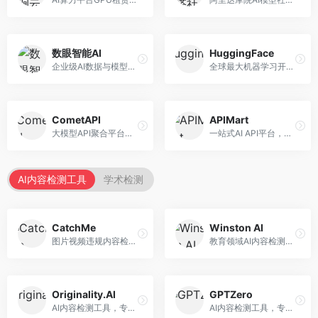
数眼智能AI
HuggingFace
企业级AI数据与模型服务平台，专注于数据驱动AI。面向企业用户，提供数据管理、模型训练、部署服务等，数据治理能力强。
全球最大机器学习开源社区，整合模型库与开发工具。面向AI研究者和开发者，提供开源模型、数据集、开发工具等资源，开源生态最完善。
CometAPI
APIMart
大模型API聚合平台，整合多种AI模型服务。面向开发者，提供统一接口、模型切换、监控分析等服务，API管理便捷。
一站式AI API平台，整合多种AI服务。面向开发者，提供模型API、图像处理、语音识别等服务，API种类丰富。
AI内容检测工具
学术检测
CatchMe
Winston AI
图片视频违规内容检测平台，专注于视觉内容安全。面向内容平台，提供图片审核、视频审核、直播监控等服务，视觉检测专业。
教育领域AI内容检测平台，专注于学术诚信。面向教育机构，提供AI内容检测、抄袭检测、报告生成等服务，教育适配性强。
Originality.AI
GPTZero
AI内容检测工具，专注于内容原创性验证。面向内容创作者和出版商，提供AI检测、抄袭检测、批量分析等服务，检测精度高。
AI内容检测工具，专注于AI生成文本识别。面向教育工作者和出版商，提供文本检测、批量分析、API接口等服务，检测准确率高。