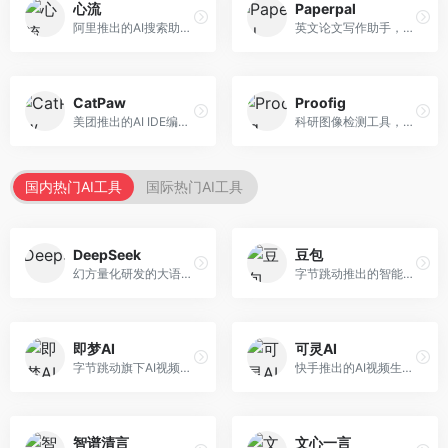
心流
Paperpal
阿里推出的AI搜索助手，专注于智能信息获取。面向普通用户，提供智能搜索、内容整理、知识问答等服务，与阿里生态深度整合。
英文论文写作助手，专注于学术英语润色。面向需要发表国际期刊的研究者，提供语法检查、学术表达优化、格式规范等服务，英语表达地道专业。
CatPaw
Proofig
美团推出的AI IDE编程工具，专注于本地开发生态。面向开发者，提供智能代码补全、代码生成、项目管理等服务，本地开发体验好。
科研图像检测工具，专注于学术图像完整性验证。面向科研人员，提供图像检测、重复分析、报告生成等服务，学术检测专业。
国内热门AI工具
国际热门AI工具
DeepSeek
豆包
幻方量化研发的大语言模型平台，专注于深度推理和代码生成能力。面向开发者、研究人员和技术爱好者，提供强大的逻辑推理和数学计算功能，开源生态完善，API接口友好。
字节跳动推出的智能对话助手平台，提供文本创作、知识问答、英语学习等多种AI服务。面向普通用户和内容创作者，支持多轮对话和文件解析，免费使用，响应速度快，中文理解能力强。
即梦AI
可灵AI
字节跳动旗下AI视频创作平台，支持多模态内容生成。面向内容创作者和营销人员，提供文生视频、图生视频、智能剪辑等功能，中文理解能力强，创作效率高。
快手推出的AI视频生成平台，支持文生视频和图生视频，可生成长达2分钟的高质量视频内容。面向短视频创作者和营销人员，操作简便，生成效果逼真，适合商业推广和创意表达。
智谱清言
文心一言