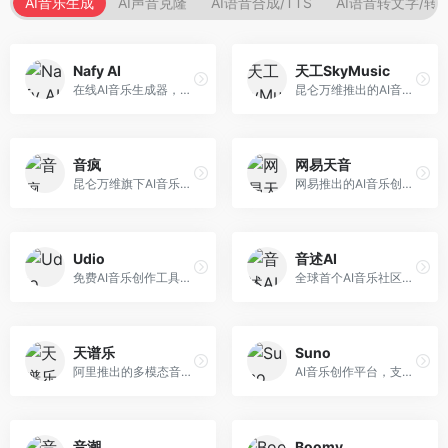
AI音乐生成
AI声音克隆
AI语音合成/TTS
AI语音转文字/转
Nafy AI
天工SkyMusic
在线AI音乐生成器，专注于快速音乐创作。面向内容创作者，支持多种风格音乐生成，操作简便，生成速度快，适合快速配乐需求。
昆仑万维推出的AI音乐创作平台，基于天工大模型。面向音乐创作者，支持歌词生成、旋律创作、音乐编曲等服务，中文音乐创作能力强。
音疯
网易天音
昆仑万维旗下AI音乐创作平台，专注于音乐内容生成。面向音乐爱好者和内容创作者，提供多种风格音乐生成，操作简便，创作速度快。
网易推出的AI音乐创作工具，支持作词、作曲与编曲。面向音乐爱好者和独立音乐人，提供歌词生成、旋律创作、编曲制作等服务，与网易云音乐生态深度整合。
Udio
音述AI
免费AI音乐创作工具，专注于高质量音乐生成。面向音乐创作者和内容制作者，支持多种音乐风格生成，音质专业，创作自由度高，适合专业音乐制作场景。
全球首个AI音乐社区平台，整合创作与分享功能。面向音乐创作者和爱好者，提供音乐创作、作品分享、社区交流等服务，社区氛围活跃。
天谱乐
Suno
阿里推出的多模态音乐生成平台，整合音频与文本理解能力。面向内容创作者，支持歌词生成、旋律创作、音乐编辑等服务，与阿里生态深度整合。
AI音乐创作平台，支持通过文字描述生成完整歌曲，包含歌词、旋律和人声。面向音乐爱好者、内容创作者和独立音乐人，操作门槛低，创作速度快，支持多种音乐风格，为音乐创作带来全新可能。
音潮
Boomy