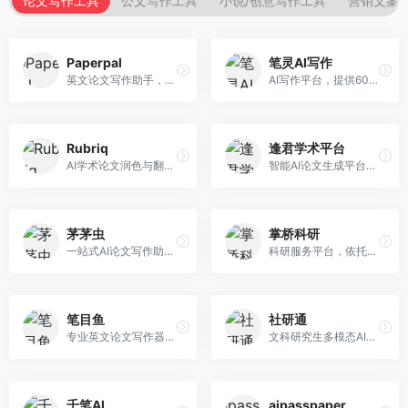
论文写作工具
公文写作工具
小说/创意写作工具
营销文案
Paperpal
笔灵AI写作
英文论文写作助手，专注于学术英语润色。面向需要发表国际期刊的研究者，提供语法检查、学术表达优化、格式规范等服务，英语表达地道专业。
AI写作平台，提供600+写作模板。面向学生、职场人士和内容创作者，支持论文、公文、营销文案等多种文体，模板丰富，一键生成，写作效率大幅提升。
Rubriq
逢君学术平台
AI学术论文润色与翻译平台。面向国际期刊投稿者，提供论文润色、翻译、格式调整等服务，支持多语言，学术表达专业规范。
智能AI论文生成平台，支持查重检测。面向高校学生和研究人员，提供论文选题、内容生成、查重修改等一站式服务，学术写作流程完整。
茅茅虫
掌桥科研
一站式AI论文写作助手，覆盖学术写作全场景。面向高校学生和科研人员，提供开题报告、文献综述、论文正文等写作服务，支持多学科多类型论文，操作简便。
科研服务平台，依托3亿+真实文献数据库。面向学术研究者和学生，提供文献检索、论文写作、科研数据分析等服务，文献资源丰富，学术支持专业。
笔目鱼
社研通
专业英文论文写作器，支持学术论文全流程。面向留学生和国际期刊投稿者，提供英文论文撰写、润色、格式调整等服务，学术英语表达规范。
文科研究生多模态AI学术写作平台。面向文科研究生和社科研究者，提供文献综述、理论分析、定性研究辅助等服务，文科研究方法论支持完善。
千笔AI
aipasspaper