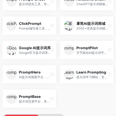
提示词优化工具，专注于提示词质量提升。面向AI用户，提供提示词优化、效果测试、版本对比等服务，提示词优化专业。
ChatGPT提示词模板库，专注于实用提示词收集。面向ChatGPT用户，提供提示词模板、使用场景、效果展示等资源，模板实用性强。
ClickPrompt
幂简AI提示词商城
Prompt编写者工具，专注于提示词创作辅助。面向提示词创作者，提供提示词编辑、测试、分享等服务，创作工具完善。
3000+优质提示词模板平台，专注于中文提示词。面向中文AI用户，提供提示词模板、分类检索、一键使用等服务，中文提示词丰富。
Google AI提示词库
PromptPilot
Google官方提示词库，专注于Gemini模型优化。面向开发者，提供官方提示词指南、最佳实践、示例代码等资源，权威性强。
字节跳动AI提示词平台，专注于提示词优化与管理。面向AI用户，提供提示词优化、效果测试、团队协作等服务，企业级功能完善。
PromptHero
Learn Prompting
AI提示词搜索平台，整合多种AI工具提示词资源。面向AI创作者，提供提示词搜索、模板库、社区分享等服务，提示词资源丰富。
提示词学习网站，专注于提示词工程教育。面向AI学习者，提供提示词教程、最佳实践、案例研究等资源，教学内容系统。
PromptBase
提示词交易平台，专注于高质量提示词买卖。面向AI创作者，提供提示词交易、模板购买、创作者收益等服务，提示词质量高。