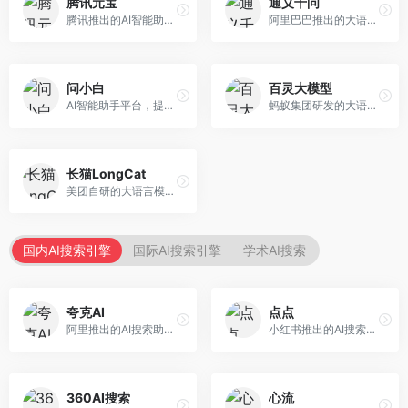
腾讯元宝
通义千问
腾讯推出的AI智能助手，整合微信生态和腾讯云服务。面向普通用户和企业客户，支持文档解析、图像理解、联网搜索等功能，与腾讯产品无缝衔接，办公协作便捷。
阿里巴巴推出的大语言模型平台，提供对话问答、文档处理、图像理解、代码编写等全方位AI服务。面向企业用户和个人开发者，集成阿里云生态，支持多模态交互，企业级安全保障。
问小白
百灵大模型
AI智能助手平台，提供知识问答、文本创作、文档处理等服务。面向普通用户和职场人士，操作简便，响应速度快，支持多场景应用。
蚂蚁集团研发的大语言模型平台，专注于金融科技和企业服务。面向金融机构和企业客户，提供智能客服、风险分析、文档处理等服务，金融场景理解深入。
长猫LongCat
美团自研的大语言模型对话平台，专注于本地生活服务场景。面向美团生态用户，提供智能推荐、服务问答等功能，本地生活知识覆盖全面。
国内AI搜索引擎
国际AI搜索引擎
学术AI搜索
夸克AI
点点
阿里推出的AI搜索助手，整合搜索与AI功能。面向年轻用户，提供智能搜索、文档处理、学习辅助等服务，与夸克生态深度整合。
小红书推出的AI搜索应用，专注于生活方式内容搜索。面向小红书用户，提供生活攻略、消费决策、内容推荐等服务，生活方式内容丰富。
360AI搜索
心流