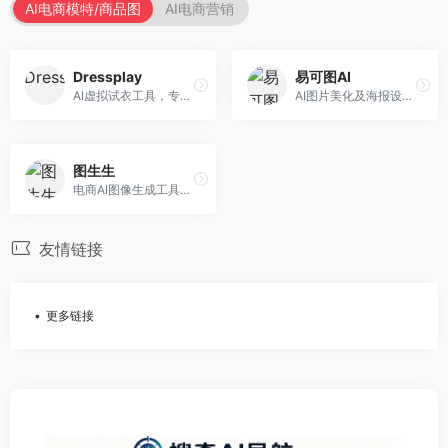
AI电商模特/商品图
AI电商营销
Dressplay
易可图AI
AI虚拟试衣工具，专注于服装电商体验。面向服装电商，提供虚拟试穿、尺码推荐、穿搭建议等服务，试衣体验真实。
AI图片美化及海报设计平台，专注于电商视觉设计。面向电商卖家，提供图片美化、海报设计、营销素材等服务，设计效率高。
图生生
电商AI图像生成工具，专注于商品图创作。面向电商卖家，提供商品图生成、背景替换、批量处理等服务，商品图质量高。
友情链接
更多链接