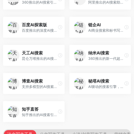
360推出的AI搜索引擎，专注于安全智能搜索。面向普通用户，提供智能问答、网页搜索、内容整理等服务，安全防护能力强。
阿里推出的AI搜索助手，专注于智能信息获取。面向普通用户，提供智能搜索、内容整理、知识问答等服务，与阿里生态深度整合。
百度AI探索版
链企AI
百度推出的深度AI搜索引擎，整合百度知识图谱。面向中文用户，提供智能问答、知识探索、内容生成等服务，知识覆盖面广。
AI商业搜索和标书写作工具，专注于企业服务场景。面向企业用户，提供商业信息搜索、标书生成、企业分析等服务，商业信息专业。
天工AI搜索
纳米AI搜索
昆仑万维推出的AI搜索引擎，整合大模型与搜索能力。面向普通用户，提供智能问答、深度搜索、内容整理等服务，中文搜索体验好。
360推出的新一代超级AI搜索，深度整合360搜索资源。面向普通用户，提供智能问答、多模态搜索、内容生成等服务，安全可靠。
博查AI搜索
秘塔AI搜索
支持多模型的AI搜索引擎，整合多种大模型能力。面向AI爱好者，提供多模型搜索、答案对比、深度分析等服务，模型选择灵活。
AI驱动的搜索引擎，专注于无广告直达结果。面向研究者和信息获取需求者，提供深度搜索、来源标注、答案整理等服务，搜索结果干净准确，信息可信度高。
知乎直答
知乎推出的AI搜索引擎，专注于知识问答场景。面向知识获取者，提供知乎内容搜索、智能问答、知识整理等服务，专业知识丰富。