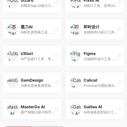
Uizard
Pixso AI
AI网页App UI设计工具，专注于快速界面生成。面向产品经理和设计师，提供线框图转UI、界面生成、设计优化等服务，设计速度快。
AI设计工具，支持UI/UX设计全流程。面向设计师和产品团队，提供界面生成、设计优化、协作评审等服务，国产替代方案，团队协作便捷。
墨刀AI
即时设计
AI秒生原型稿工具，专注于快速原型设计。面向产品经理和设计师，提供原型生成、交互设计、团队协作等服务，原型制作效率高。
在线协作UI设计工具，整合AI设计功能。面向设计师和产品团队，提供界面设计、原型制作、设计资源库等服务，国产协作设计平台。
UXbot
Figma
AI产品设计工具，专注于用户体验优化。面向UX设计师，提供用户研究、设计建议、可用性测试等服务，UX设计支持完善。
云端协作设计工具，整合AI设计辅助功能。面向UI/UX设计师和产品团队，提供界面设计、原型制作、团队协作等服务，协作功能强大，是UI设计领域的标杆产品。
GemDesign
Calicat
AI原生高保真原型设计工具，专注于智能设计生成。面向设计师，提供界面生成、设计优化、原型制作等服务，设计自动化程度高。
ProcessOn团队推出的产设研协作平台，整合设计与协作功能。面向产品团队，提供设计协作、文档管理、团队沟通等服务，产研协作便捷。
MasterGo AI
Galileo AI
国产智能UI设计助手，专注于界面设计自动化。面向UI设计师，提供界面生成、组件设计、设计系统构建等服务，中文用户适配性好。
AI高保真原型设计工具，专注于UI界面生成。面向设计师和产品团队，提供界面生成、交互设计、设计优化等服务，界面质量高。