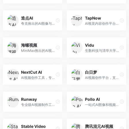
造点AI
TapNow
夸克推出的AI图像与视频创作平台。面向普通用户和内容创作者，提供文生图、文生视频等功能，操作简便，与夸克生态深度整合。
AI视觉内容创作平台，整合图像与视频生成能力。面向内容创作者，提供文生图、文生视频、智能编辑等服务，创作工具丰富，一站式体验便捷。
海螺视频
Vidu
MiniMax推出的AI视频生成工具，支持高质量视频创作。面向内容创作者，提供文生视频、视频编辑等功能，生成速度快，视频效果自然流畅。
生数科技与清华大学联合研发的AI视频生成大模型。面向视频创作者和内容生产者，支持文生视频、图生视频，视频质量高，物理运动理解准确，国产视频生成领先工具。
NextCut AI
白日梦
AI视频创作工具，专注于智能剪辑和视频生成。面向视频创作者，提供智能剪辑、视频生成、特效添加等功能，剪辑效率高，适合快节奏内容生产。
AI视频创作平台，支持生成长达50分钟的长视频内容。面向长视频创作者和内容生产者，支持故事视频生成、视频编辑等功能，适合叙事性内容创作。
Runway
Pollo AI
专业级AI视频制作工具，支持视频生成与编辑。面向影视制作人和创意工作者，提供文生视频、视频编辑、绿幕抠像等专业功能，视频处理能力强，适合专业创作场景。
一站式AI图像和视频创作平台，整合多种生成工具。面向内容创作者，提供文生图、文生视频、视频编辑等服务，创作工具全面，一站式体验便捷。
Stable Video
腾讯混元AI视频