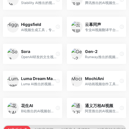
Stability AI推出的视频生成模型，开源可部署。面向开发者和专业创作者，支持视频生成、视频编辑等功能，开源生态完善，定制化程度高。
腾讯推出的AI视频生成工具，基于混元大模型。面向腾讯生态用户和内容创作者，支持文生视频、视频编辑等功能，与腾讯产品生态深度整合。
Higgsfield
云幕同声
AI视频生成工具，专注于高质量视频内容创作。面向视频创作者和营销人员，支持文生视频、视频编辑等功能，视频效果逼真，适合商业应用。
专业AI视频翻译平台，支持视频多语言配音和字幕生成。面向跨境电商和内容出海从业者，提供视频翻译、配音、字幕生成等服务，多语言支持完善。
Sora
Gen-2
OpenAI研发的文生视频大模型，可根据文字描述生成长达60秒的高清视频。面向影视创作者、广告从业者和内容生产者，视频连贯性强，物理世界理解准确，代表了AI视频生成的最高水平。
Runway推出的视频生成模型，专注于文生视频和视频风格转换。面向影视制作人和创意工作者，支持文本到视频、图像到视频等多种生成模式，视频质量专业级。
Luma Dream Machine
MochiAni
Luma AI推出的视频生成工具，专注于高质量视频创作。面向影视创作者和内容生产者，支持文生视频、图生视频，视频质量高，物理运动流畅自然。
AI动画视频创作工具，专注于动画内容生成。面向动画创作者和二次元内容生产者，支持动画风格视频生成，动画效果流畅，适合动漫内容创作。
花生AI
通义万相AI视频
B站推出的AI视频创作工具，专注于短视频内容生成。面向B站创作者，支持视频生成、视频编辑等功能，与B站平台深度整合，创作效率高。
阿里推出的AI视频生成服务，整合图像与视频创作能力。面向电商和营销从业者，支持商品视频生成、营销视频制作等服务，商业应用场景丰富。