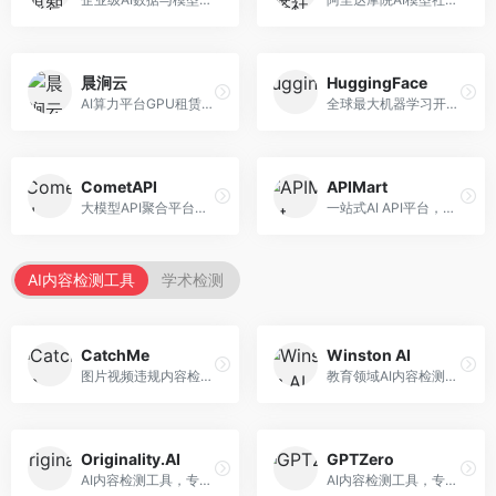
晨涧云
HuggingFace
AI算力平台GPU租赁服务，专注于弹性算力。面向开发者和研究者，提供GPU租赁、弹性调度、成本优化等服务，算力灵活。
全球最大机器学习开源社区，整合模型库与开发工具。面向AI研究者和开发者，提供开源模型、数据集、开发工具等资源，开源生态最完善。
CometAPI
APIMart
大模型API聚合平台，整合多种AI模型服务。面向开发者，提供统一接口、模型切换、监控分析等服务，API管理便捷。
一站式AI API平台，整合多种AI服务。面向开发者，提供模型API、图像处理、语音识别等服务，API种类丰富。
AI内容检测工具
学术检测
CatchMe
Winston AI
图片视频违规内容检测平台，专注于视觉内容安全。面向内容平台，提供图片审核、视频审核、直播监控等服务，视觉检测专业。
教育领域AI内容检测平台，专注于学术诚信。面向教育机构，提供AI内容检测、抄袭检测、报告生成等服务，教育适配性强。
Originality.AI
GPTZero
AI内容检测工具，专注于内容原创性验证。面向内容创作者和出版商，提供AI检测、抄袭检测、批量分析等服务，检测精度高。
AI内容检测工具，专注于AI生成文本识别。面向教育工作者和出版商，提供文本检测、批量分析、API接口等服务，检测准确率高。