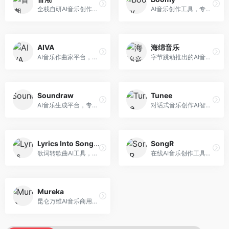
全栈自研AI音乐创作平台，支持从创作到发布的完整流程。面向独立音乐人和音乐工作室，提供作词作曲、编曲混音、音乐发布等服务，创作工具专业。
AI音乐创作工具，专注于快速音乐生成与发布。面向音乐爱好者和业余创作者，支持一键生成原创音乐，可直接发布到音乐平台，创作门槛低。
AIVA
海绵音乐
AI音乐作曲家平台，专注于古典和影视配乐创作。面向影视制作人和游戏开发者，提供原创音乐生成、配乐定制等服务，音乐风格专业，适合影视游戏配乐。
字节跳动推出的AI音乐创作平台，支持多风格音乐生成。面向内容创作者和音乐爱好者，提供歌词创作、旋律生成、编曲制作等服务，创作效率高，适合短视频配乐。
Soundraw
Tunee
AI音乐生成平台，专注于免版税音乐创作。面向视频创作者和内容制作者，提供背景音乐生成、音乐定制等服务，音乐版权清晰，适合视频配乐场景。
对话式音乐创作AI智能体，支持自然语言交互创作。面向音乐爱好者，通过对话方式完成音乐创作，交互体验友好，创作过程直观。
Lyrics Into Song AI
SongR
歌词转歌曲AI工具，支持将歌词转化为完整歌曲。面向歌词创作者和音乐爱好者，提供歌词谱曲、编曲制作等服务，歌词音乐化效率高。
在线AI音乐创作工具，支持歌词与旋律一体化生成。面向内容创作者和音乐爱好者，提供歌词创作、旋律生成、音乐制作等服务，操作简便，创作速度快。
Mureka
昆仑万维AI音乐商用创作平台，专注于商业音乐授权。面向企业和商业用户，提供版权音乐生成、商用授权等服务，音乐版权清晰，商业应用安全。