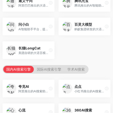
通义千问
腾讯元宝
阿里巴巴推出的大语言模型平台，提供对话问答、文档处理、图像理解、代码编写等全方位AI服务。面向企业用户和个人开发者，集成阿里云生态，支持多模态交互，企业级安全保障。
腾讯推出的AI智能助手，整合微信生态和腾讯云服务。面向普通用户和企业客户，支持文档解析、图像理解、联网搜索等功能，与腾讯产品无缝衔接，办公协作便捷。
问小白
百灵大模型
AI智能助手平台，提供知识问答、文本创作、文档处理等服务。面向普通用户和职场人士，操作简便，响应速度快，支持多场景应用。
蚂蚁集团研发的大语言模型平台，专注于金融科技和企业服务。面向金融机构和企业客户，提供智能客服、风险分析、文档处理等服务，金融场景理解深入。
长猫LongCat
美团自研的大语言模型对话平台，专注于本地生活服务场景。面向美团生态用户，提供智能推荐、服务问答等功能，本地生活知识覆盖全面。
国内AI搜索引擎
国际AI搜索引擎
学术AI搜索
夸克AI
点点
阿里推出的AI搜索助手，整合搜索与AI功能。面向年轻用户，提供智能搜索、文档处理、学习辅助等服务，与夸克生态深度整合。
小红书推出的AI搜索应用，专注于生活方式内容搜索。面向小红书用户，提供生活攻略、消费决策、内容推荐等服务，生活方式内容丰富。
心流
360AI搜索