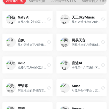
AI音乐生成
AI声音克隆
AI语音合成/TTS
AI语音转文字/转
Nafy AI
天工SkyMusic
在线AI音乐生成器，专注于快速音乐创作。面向内容创作者，支持多种风格音乐生成，操作简便，生成速度快，适合快速配乐需求。
昆仑万维推出的AI音乐创作平台，基于天工大模型。面向音乐创作者，支持歌词生成、旋律创作、音乐编曲等服务，中文音乐创作能力强。
音疯
网易天音
昆仑万维旗下AI音乐创作平台，专注于音乐内容生成。面向音乐爱好者和内容创作者，提供多种风格音乐生成，操作简便，创作速度快。
网易推出的AI音乐创作工具，支持作词、作曲与编曲。面向音乐爱好者和独立音乐人，提供歌词生成、旋律创作、编曲制作等服务，与网易云音乐生态深度整合。
Udio
音述AI
免费AI音乐创作工具，专注于高质量音乐生成。面向音乐创作者和内容制作者，支持多种音乐风格生成，音质专业，创作自由度高，适合专业音乐制作场景。
全球首个AI音乐社区平台，整合创作与分享功能。面向音乐创作者和爱好者，提供音乐创作、作品分享、社区交流等服务，社区氛围活跃。
天谱乐
Suno
阿里推出的多模态音乐生成平台，整合音频与文本理解能力。面向内容创作者，支持歌词生成、旋律创作、音乐编辑等服务，与阿里生态深度整合。
AI音乐创作平台，支持通过文字描述生成完整歌曲，包含歌词、旋律和人声。面向音乐爱好者、内容创作者和独立音乐人，操作门槛低，创作速度快，支持多种音乐风格，为音乐创作带来全新可能。
音潮
Boomy