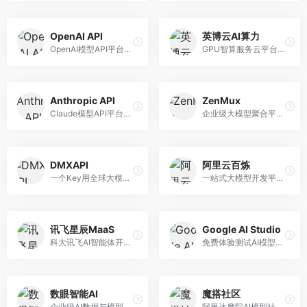
OpenAI API
英博云AI算力
OpenAI模型API平台，提供GPT系列模型服务。面向开发者，提供模型API、微调服务、Assistants API等，是AI开发领域的基础设施。
GPU智算服务云平台，专注于AI算力租赁。面向AI研究者和企业，提供GPU租赁、模型训练、推理服务等，算力资源丰富。
Anthropic API
ZenMux
Claude模型API平台，专注于安全可靠的AI服务。面向开发者，提供Claude系列模型API、安全特性、企业级服务等，API质量高。
企业级大模型聚合平台，专注于企业AI服务。面向企业用户，提供多模型管理、安全合规、成本优化等服务，企业级功能完善。
DMXAPI
阿里云百炼
一个Key用全球大模型的聚合平台。面向开发者，提供多模型统一API、简化接入、成本控制等服务，接入便捷。
一站式大模型开发平台，深度整合阿里云服务。面向企业开发者和AI团队，提供模型训练、微调、部署、应用开发等全流程服务，企业级功能完善。
讯飞星辰MaaS
Google AI Studio
科大讯飞AI智能体开发平台，专注于企业级模型服务。面向企业用户，提供模型调用、智能体创建、行业解决方案等服务，中文能力突出。
免费体验测试AI模型的平台，深度整合Google生态。面向开发者和研究者，提供Gemini模型体验、API密钥管理、提示词测试等服务，免费使用。
数眼智能AI
魔搭社区
企业级AI数据与模型服务平台，专注于数据驱动AI。面向企业用户，提供数据管理、模型训练、部署服务等，数据治理能力强。
阿里达摩院AI模型社区，专注于中文AI生态。面向中文开发者，提供开源模型、数据集、开发工具等资源，中文模型丰富。