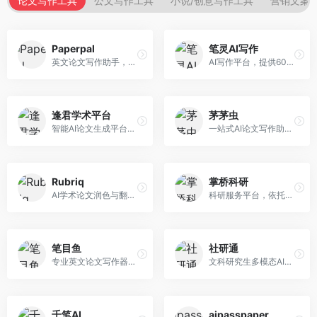
论文写作工具
公文写作工具
小说/创意写作工具
营销文案
Paperpal
笔灵AI写作
英文论文写作助手，专注于学术英语润色。面向需要发表国际期刊的研究者，提供语法检查、学术表达优化、格式规范等服务，英语表达地道专业。
AI写作平台，提供600+写作模板。面向学生、职场人士和内容创作者，支持论文、公文、营销文案等多种文体，模板丰富，一键生成，写作效率大幅提升。
逢君学术平台
茅茅虫
智能AI论文生成平台，支持查重检测。面向高校学生和研究人员，提供论文选题、内容生成、查重修改等一站式服务，学术写作流程完整。
一站式AI论文写作助手，覆盖学术写作全场景。面向高校学生和科研人员，提供开题报告、文献综述、论文正文等写作服务，支持多学科多类型论文，操作简便。
Rubriq
掌桥科研
AI学术论文润色与翻译平台。面向国际期刊投稿者，提供论文润色、翻译、格式调整等服务，支持多语言，学术表达专业规范。
科研服务平台，依托3亿+真实文献数据库。面向学术研究者和学生，提供文献检索、论文写作、科研数据分析等服务，文献资源丰富，学术支持专业。
笔目鱼
社研通
专业英文论文写作器，支持学术论文全流程。面向留学生和国际期刊投稿者，提供英文论文撰写、润色、格式调整等服务，学术英语表达规范。
文科研究生多模态AI学术写作平台。面向文科研究生和社科研究者，提供文献综述、理论分析、定性研究辅助等服务，文科研究方法论支持完善。
千笔AI
aipasspaper