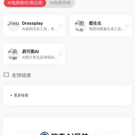
AI电商模特/商品图
AI电商营销
Dressplay
图生生
AI虚拟试衣工具，专注于服装电商体验。面向服装电商，提供虚拟试穿、尺码推荐、穿搭建议等服务，试衣体验真实。
电商AI图像生成工具，专注于商品图创作。面向电商卖家，提供商品图生成、背景替换、批量处理等服务，商品图质量高。
易可图AI
AI图片美化及海报设计平台，专注于电商视觉设计。面向电商卖家，提供图片美化、海报设计、营销素材等服务，设计效率高。
友情链接
更多链接