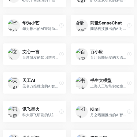
华为小艺
商量SenseChat
华为推出的AI智能助手网页端，深度整合鸿蒙生态和华为云服务。面向华为设备用户，支持语音交互、智能问答、设备控制等功能，与华为硬件生态无缝衔接。
商汤科技推出的AI对话平台，结合计算机视觉和自然语言处理技术。面向企业用户和开发者，支持多模态交互，视觉理解能力强，适合智能客服和内容创作场景。
文心一言
百小应
百度研发的知识增强大语言模型，深度融合百度知识图谱和搜索能力。面向中文用户，提供知识问答、文本创作、逻辑推理等服务，中文语境理解准确，知识覆盖面广。
百川智能研发的大语言模型助手，专注于中文理解和生成。面向中文用户，提供知识问答、文本创作、代码辅助等服务，模型参数规模大，中文表达流畅自然。
天工AI
书生大模型
昆仑万维推出的AI智能助手，集成搜索、对话、创作等多种能力。面向普通用户和内容创作者，支持联网搜索、文本生成、图像理解等功能，响应速度快，免费使用。
上海人工智能实验室研发的开源大模型系列，支持多尺度和多模态。面向研究机构和开发者，开源生态完善，学术研究背景深厚，适合科研和定制开发。
讯飞星火
Kimi
科大讯飞研发的认知智能大模型，深度融合语音识别和自然语言处理技术。面向企业用户和教育领域，提供语音交互、文档处理、代码生成等服务，中文语音识别准确率高。
月之暗面推出的AI智能助手，核心优势在于超长文本处理能力，支持20万字以上文档分析。面向学术研究者、职场人士和内容创作者，提供文档解读、PPT生成、联网搜索等综合服务。