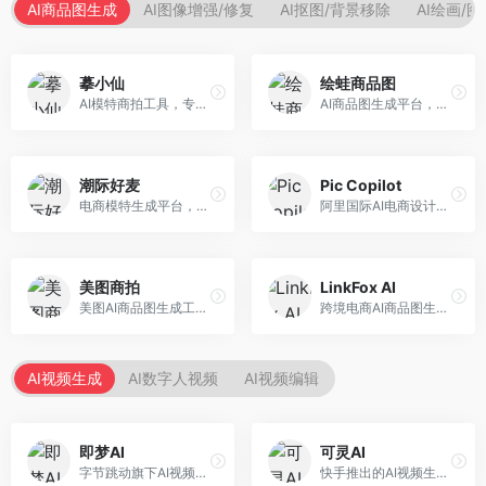
AI商品图生成
AI图像增强/修复
AI抠图/背景移除
AI绘画/
摹小仙
绘蛙商品图
AI模特商拍工具，专注于服装电商。面向服装电商卖家，提供虚拟模特试穿、商品展示图生成等服务，模特形象多样，拍摄成本低。
AI商品图生成平台，支持模特换装和场景生成。面向电商卖家，提供商品上身效果展示、场景化商品图生成等服务，电商营销效果显著。
潮际好麦
Pic Copilot
电商模特生成平台，支持AI虚拟模特创作。面向服装和配饰电商，提供模特试穿、商品展示、营销素材生成等服务，模特形象可定制。
阿里国际AI电商设计工具，专注于跨境电商。面向跨境电商卖家，提供商品图优化、营销海报生成、多语言适配等服务，海外市场适配性强。
美图商拍
LinkFox AI
美图AI商品图生成工具，整合美图生态。面向电商卖家，提供商品图美化、模特替换、场景生成等服务，移动端操作便捷。
跨境电商AI商品图生成工具。面向跨境电商卖家，支持多语言商品图生成、模特替换、场景优化等服务，适配海外电商平台需求。
AI视频生成
AI数字人视频
AI视频编辑
即梦AI
可灵AI
字节跳动旗下AI视频创作平台，支持多模态内容生成。面向内容创作者和营销人员，提供文生视频、图生视频、智能剪辑等功能，中文理解能力强，创作效率高。
快手推出的AI视频生成平台，支持文生视频和图生视频，可生成长达2分钟的高质量视频内容。面向短视频创作者和营销人员，操作简便，生成效果逼真，适合商业推广和创意表达。