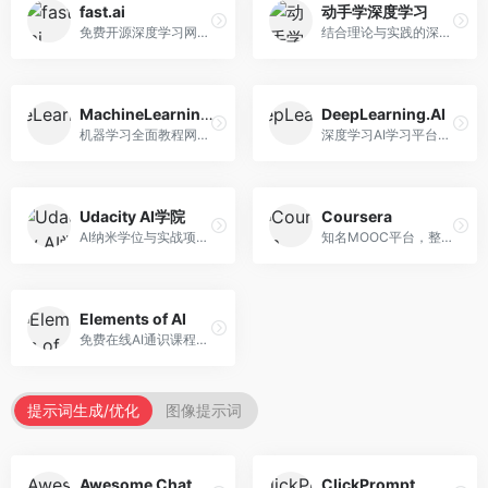
fast.ai
动手学深度学习
免费开源深度学习网站，专注于实用AI教学。面向开发者，提供免费深度学习课程、实战项目、代码库等资源，学习门槛低。
结合理论与实践的深度学习教材，专注于代码驱动学习。面向学生和开发者，提供深度学习理论、代码实现、练习题等资源，学习体验好。
MachineLearningMastery
DeepLearning.AI
机器学习全面教程网站，专注于实用技能教学。面向开发者，提供机器学习算法、Python实现、项目实战等教程，实用性强。
深度学习AI学习平台，由吴恩达创立。面向AI学习者，提供深度学习专项课程、AI新闻、技术社区等资源，课程质量权威。
Udacity AI学院
Coursera
AI纳米学位与实战项目平台，专注于职业导向学习。面向AI从业者，提供机器学习、深度学习、计算机视觉等纳米学位，项目实战性强。
知名MOOC平台，整合全球顶尖大学课程资源。面向学习者，提供AI、机器学习、深度学习等课程，证书认可度高，课程质量专业。
Elements of AI
免费在线AI通识课程，专注于AI基础知识普及。面向普通大众，提供AI概念、原理、应用等入门知识，语言通俗易懂。
提示词生成/优化
图像提示词
Awesome ChatGPT Prompts
ClickPrompt