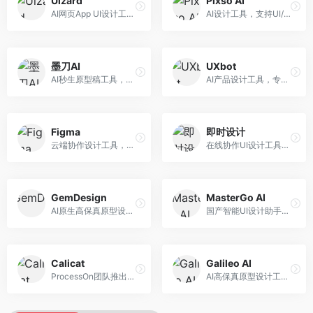
Uizard
Pixso AI
AI网页App UI设计工具，专注于快速界面生成。面向产品经理和设计师，提供线框图转UI、界面生成、设计优化等服务，设计速度快。
AI设计工具，支持UI/UX设计全流程。面向设计师和产品团队，提供界面生成、设计优化、协作评审等服务，国产替代方案，团队协作便捷。
墨刀AI
UXbot
AI秒生原型稿工具，专注于快速原型设计。面向产品经理和设计师，提供原型生成、交互设计、团队协作等服务，原型制作效率高。
AI产品设计工具，专注于用户体验优化。面向UX设计师，提供用户研究、设计建议、可用性测试等服务，UX设计支持完善。
Figma
即时设计
云端协作设计工具，整合AI设计辅助功能。面向UI/UX设计师和产品团队，提供界面设计、原型制作、团队协作等服务，协作功能强大，是UI设计领域的标杆产品。
在线协作UI设计工具，整合AI设计功能。面向设计师和产品团队，提供界面设计、原型制作、设计资源库等服务，国产协作设计平台。
GemDesign
MasterGo AI
AI原生高保真原型设计工具，专注于智能设计生成。面向设计师，提供界面生成、设计优化、原型制作等服务，设计自动化程度高。
国产智能UI设计助手，专注于界面设计自动化。面向UI设计师，提供界面生成、组件设计、设计系统构建等服务，中文用户适配性好。
Calicat
Galileo AI
ProcessOn团队推出的产设研协作平台，整合设计与协作功能。面向产品团队，提供设计协作、文档管理、团队沟通等服务，产研协作便捷。
AI高保真原型设计工具，专注于UI界面生成。面向设计师和产品团队，提供界面生成、交互设计、设计优化等服务，界面质量高。