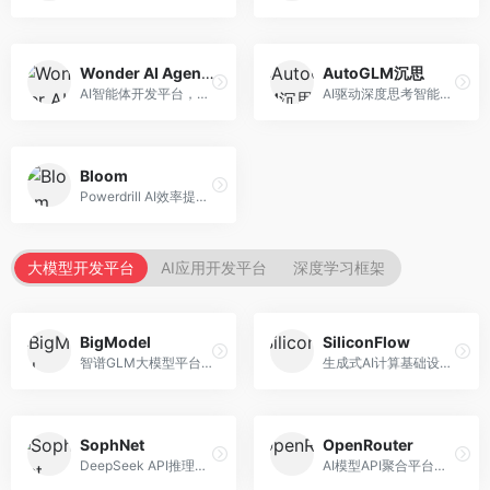
Wonder AI Agents
AutoGLM沉思
AI智能体开发平台，专注于低代码智能体创建。面向开发者，提供可视化开发、模板库、部署服务等功能，开发门槛低。
AI驱动深度思考智能体，专注于复杂推理任务。面向高级用户，提供深度分析、逻辑推理、决策支持等服务，推理能力强。
Bloom
Powerdrill AI效率提升平台，专注于企业智能化。面向企业用户，提供智能体创建、流程自动化、数据分析等服务，企业效率提升显著。
大模型开发平台
AI应用开发平台
深度学习框架
BigModel
SiliconFlow
智谱GLM大模型平台，提供API调用与模型服务。面向开发者和企业用户，提供GLM系列模型API、微调服务、应用开发工具等，开源生态完善。
生成式AI计算基础设施平台，专注于模型推理服务。面向开发者和企业，提供多模型API、高性能推理、成本优化等服务，推理性价比高。
SophNet
OpenRouter
DeepSeek API推理平台，专注于DeepSeek模型服务。面向开发者，提供DeepSeek模型API、高性能推理、低成本服务，推理效率高。
AI模型API聚合平台，整合多种主流大模型。面向开发者，提供统一API接口、模型对比、成本优化等服务，模型选择灵活。