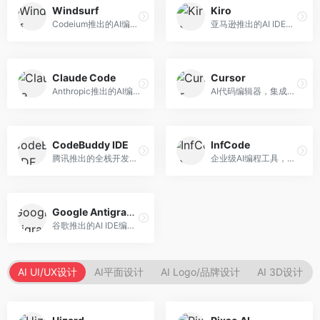
Windsurf
Kiro
Codeium推出的AI编程工具，专注于代码智能辅助。面向开发者，提供代码补全、代码生成、代码解释等服务，多语言支持完善。
亚马逊推出的AI IDE，深度整合AWS云服务。面向AWS开发者，提供代码生成、云服务集成、部署自动化等服务，与AWS生态无缝衔接。
Claude Code
Cursor
Anthropic推出的AI编程工具，基于Claude模型。面向开发者，提供代码生成、代码审查、调试辅助等服务，代码质量高，推理能力强。
AI代码编辑器，集成GPT-4模型，专注于智能编程辅助。面向开发者，提供代码生成、代码解释、错误修复等服务，编程体验流畅，开发效率高。
CodeBuddy IDE
InfCode
腾讯推出的全栈开发AI IDE，整合腾讯云服务。面向开发者，提供代码生成、调试辅助、部署服务等功能，与腾讯云生态深度整合。
企业级AI编程工具，专注于团队协作开发。面向企业开发团队，提供代码生成、代码审查、团队协作等服务，企业级功能完善。
Google Antigravity
谷歌推出的AI IDE编程智能体，整合Google Cloud服务。面向谷歌生态开发者，提供智能编程辅助、云服务集成等功能。
AI UI/UX设计
AI平面设计
AI Logo/品牌设计
AI 3D设计