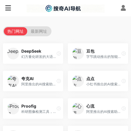
热门网址
最新网址
DeepSeek
豆包
幻方量化研发的大语言模型平台，专注于深度推理和代码生成能力。面向开发者、研究人员和技术爱好者，提供强大的逻辑推理和数学计算功能，开源生态完善，API接口友好。
字节跳动推出的智能对话助手平台，提供文本创作、知识问答、英语学习等多种AI服务。面向普通用户和内容创作者，支持多轮对话和文件解析，免费使用，响应速度快，中文理解能力强。
夸克AI
点点
阿里推出的AI搜索助手，整合搜索与AI功能。面向年轻用户，提供智能搜索、文档处理、学习辅助等服务，与夸克生态深度整合。
小红书推出的AI搜索应用，专注于生活方式内容搜索。面向小红书用户，提供生活攻略、消费决策、内容推荐等服务，生活方式内容丰富。
Proofig
心流
科研图像检测工具，专注于学术图像完整性验证。面向科研人员，提供图像检测、重复分析、报告生成等服务，学术检测专业。
阿里推出的AI搜索助手，专注于智能信息获取。面向普通用户，提供智能搜索、内容整理、知识问答等服务，与阿里生态深度整合。