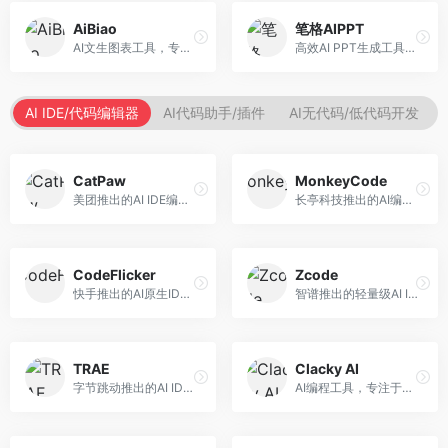
AiBiao
笔格AIPPT
AI文生图表工具，专注于数据可视化展示。面向数据分析师和职场人士，提供图表生成、数据可视化、PPT嵌入等服务，数据展示专业。
高效AI PPT生成工具，专注于演示文稿智能创作。面向职场人士，支持主题输入、内容生成、设计美化等功能，PPT制作效率高。
AI IDE/代码编辑器
AI代码助手/插件
AI无代码/低代码开发
CatPaw
MonkeyCode
美团推出的AI IDE编程工具，专注于本地开发生态。面向开发者，提供智能代码补全、代码生成、项目管理等服务，本地开发体验好。
长亭科技推出的AI编程助手，专注于安全开发。面向开发者，提供代码生成、安全检测、漏洞修复等服务，安全开发能力强。
CodeFlicker
Zcode
快手推出的AI原生IDE，专注于短视频相关开发。面向快手生态开发者，提供代码生成、调试辅助等服务，与快手开发生态深度整合。
智谱推出的轻量级AI IDE，基于GLM模型。面向开发者，提供智能代码补全、代码生成、错误检测等服务，中文编程支持好。
TRAE
Clacky AI
字节跳动推出的AI IDE编程工具，深度集成大模型能力。面向开发者，提供智能代码补全、代码解释、重构优化等服务，编程效率显著提升。
AI编程工具，专注于代码智能生成与优化。面向开发者，提供代码生成、代码重构、错误修复等服务，编程效率高。