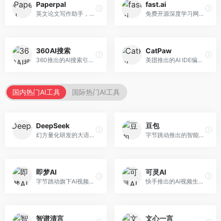
Paperpal
fast.ai
英文论文写作助手，专注于学术英语润色。面向需要发表国际期刊的研究者，提供语法检查、学术表达优化、格式规范等服务，英语表达地道专业。
免费开源深度学习网站，专注于实用AI教学。面向开发者，提供免费深度学习课程、实战项目、代码库等资源，学习门槛低。
360AI搜索
CatPaw
360推出的AI搜索引擎，专注于安全智能搜索。面向普通用户，提供智能问答、网页搜索、内容整理等服务，安全防护能力强。
美团推出的AI IDE编程工具，专注于本地开发生态。面向开发者，提供智能代码补全、代码生成、项目管理等服务，本地开发体验好。
国内热门AI工具
国际热门AI工具
DeepSeek
豆包
幻方量化研发的大语言模型平台，专注于深度推理和代码生成能力。面向开发者、研究人员和技术爱好者，提供强大的逻辑推理和数学计算功能，开源生态完善，API接口友好。
字节跳动推出的智能对话助手平台，提供文本创作、知识问答、英语学习等多种AI服务。面向普通用户和内容创作者，支持多轮对话和文件解析，免费使用，响应速度快，中文理解能力强。
即梦AI
可灵AI
字节跳动旗下AI视频创作平台，支持多模态内容生成。面向内容创作者和营销人员，提供文生视频、图生视频、智能剪辑等功能，中文理解能力强，创作效率高。
快手推出的AI视频生成平台，支持文生视频和图生视频，可生成长达2分钟的高质量视频内容。面向短视频创作者和营销人员，操作简便，生成效果逼真，适合商业推广和创意表达。
智谱清言
文心一言