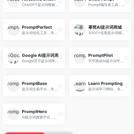
ChatGPT提示词模板库，专注于实用提示词收集。面向ChatGPT用户，提供提示词模板、使用场景、效果展示等资源，模板实用性强。
Prompt编写者工具，专注于提示词创作辅助。面向提示词创作者，提供提示词编辑、测试、分享等服务，创作工具完善。
PromptPerfect
幂简AI提示词商城
提示词优化工具，专注于提示词质量提升。面向AI用户，提供提示词优化、效果测试、版本对比等服务，提示词优化专业。
3000+优质提示词模板平台，专注于中文提示词。面向中文AI用户，提供提示词模板、分类检索、一键使用等服务，中文提示词丰富。
Google AI提示词库
PromptPilot
Google官方提示词库，专注于Gemini模型优化。面向开发者，提供官方提示词指南、最佳实践、示例代码等资源，权威性强。
字节跳动AI提示词平台，专注于提示词优化与管理。面向AI用户，提供提示词优化、效果测试、团队协作等服务，企业级功能完善。
PromptBase
Learn Prompting
提示词交易平台，专注于高质量提示词买卖。面向AI创作者，提供提示词交易、模板购买、创作者收益等服务，提示词质量高。
提示词学习网站，专注于提示词工程教育。面向AI学习者，提供提示词教程、最佳实践、案例研究等资源，教学内容系统。
PromptHero
AI提示词搜索平台，整合多种AI工具提示词资源。面向AI创作者，提供提示词搜索、模板库、社区分享等服务，提示词资源丰富。