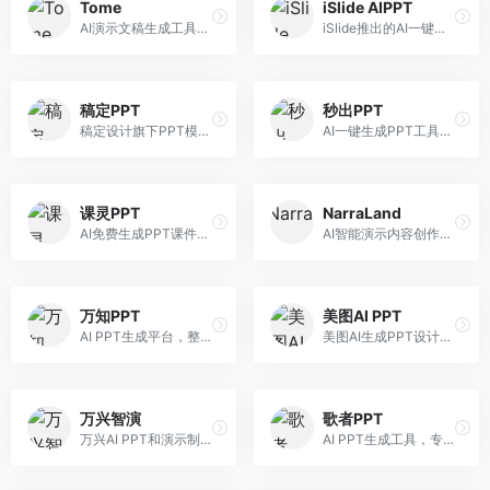
Tome
iSlide AIPPT
AI演示文稿生成工具，专注于故事化演示创作。面向创业者和营销人员，提供故事叙述、视觉设计、内容生成等服务，演示文稿叙事性强。
iSlide推出的AI一键设计精美PPT工具。面向PPT设计用户，提供模板库、内容生成、设计优化等服务，与iSlide插件深度整合。
稿定PPT
秒出PPT
稿定设计旗下PPT模板资源库，整合AI生成功能。面向设计师和职场人士，提供海量PPT模板、AI内容生成等服务，模板质量高。
AI一键生成PPT工具，专注于快速演示文稿制作。面向职场人士，支持主题输入、内容生成、模板套用等功能，PPT生成速度快，适合紧急制作场景。
课灵PPT
NarraLand
AI免费生成PPT课件平台，专注于教育场景。面向教师和教育工作者，提供课件生成、教学设计、模板选择等服务，教育适配性强。
AI智能演示内容创作平台，专注于叙事演示。面向内容创作者，提供故事创作、演示生成、动画设计等服务，演示内容生动有趣。
万知PPT
美图AI PPT
AI PPT生成平台，整合知识库与创作功能。面向职场人士，支持内容检索、PPT生成、设计优化等服务，知识整合能力强。
美图AI生成PPT设计工具，整合图像处理能力。面向设计师和职场人士，提供PPT生成、图片美化、设计优化等服务，视觉设计美观。
万兴智演
歌者PPT
万兴AI PPT和演示制作软件，整合视频演示功能。面向职场人士和教育工作者，提供PPT生成、演示录制、视频制作等服务，演示功能完善。
AI PPT生成工具，专注于演示文稿智能创作。面向职场人士，支持主题输入、内容生成、设计美化等功能，PPT制作效率高。