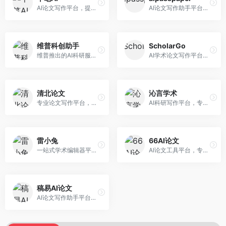
AI论文写作平台，提供无限改稿服务。面向高校学生和学术研究者，支持论文选题、大纲生成、内容撰写、查重修改等全流程服务，改稿次数不限，服务质量有保障。
AI论文写作助手平台，提供智能化的学术写作支持。面向大学生和研究人员，支持多种学科论文生成，提供参考文献管理和格式规范服务，写作效率高。
维普科创助手
ScholarGo
维普推出的AI科研服务平台，整合学术资源与智能写作。面向科研人员和高校师生，提供文献检索、论文写作、查重检测等一站式服务，学术资源权威可靠。
AI学术论文写作平台，专注于理工科领域的逻辑构建。面向理工科研究生和科研工作者，提供公式编辑、数据分析、论文结构优化等服务，理工科写作逻辑严谨。
清北论文
沁言学术
专业论文写作平台，依托高校学术资源。面向本科生和研究生，提供论文指导、写作辅助、查重检测等服务，学术规范性强，适合追求高质量论文的用户。
AI科研写作平台，专注于学术研究辅助。面向研究生和科研工作者，提供文献分析、研究方法指导、论文撰写等服务，学术资源丰富，研究支持全面。
雷小兔
66AI论文
一站式学术编辑器平台，覆盖论文写作全流程。面向高校学生和科研人员，提供选题分析、文献检索、论文生成、查重降重等服务，操作流程清晰，学术写作效率显著提升。
AI论文工具平台，专注于高质量低查重论文生成。面向大学生和研究生，提供论文写作、降重修改等服务，生成内容原创度高，查重率低。
稿易AI论文
AI论文写作助手平台，提供智能化学术写作支持。面向高校学生，支持多种论文类型生成，提供参考文献管理和格式规范服务，操作流程简单。