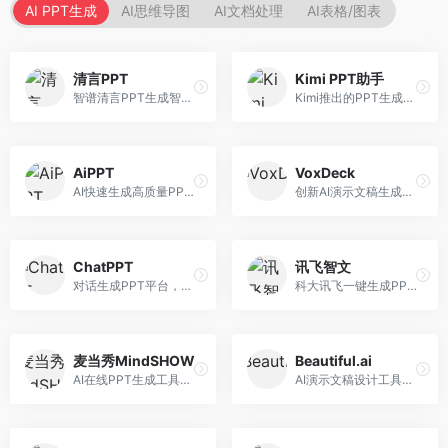
AI PPT生成
AI思维导图
AI文档处理
AI表格/图表
清言PPT
Kimi PPT助手
智谱清言PPT生成智能体，基于GLM大模型。面向智谱用户，支持对话生成PPT、内容优化等服务，与智谱生态深度整合。
Kimi推出的PPT生成智能体，整合长文本处理能力。面向职场人士和学生，支持文档解析、PPT生成、内容优化等服务，与Kimi生态深度整合。
AiPPT
VoxDeck
AI快速生成高质量PPT平台，支持主题定制。面向职场人士和学生，提供一键生成、模板选择、内容优化等服务，PPT制作速度快，设计质量高。
创新AI演示文稿生成工具，支持语音交互创作。面向职场人士，支持语音输入、PPT生成、内容优化等功能，语音创作体验便捷。
ChatPPT
讯飞智文
对话生成PPT平台，支持自然语言交互创作。面向职场人士和教育工作者，通过对话方式完成PPT制作，交互体验友好，创作过程直观。
科大讯飞一键生成PPT和Word工具，整合语音技术。面向职场人士，支持语音输入、文档生成、格式调整等功能，办公效率显著提升。
麦当秀MindSHOW
Beautiful.ai
AI在线PPT生成工具，支持思维导图转PPT。面向职场人士，提供思维导图导入、PPT生成、模板选择等服务，思维导图转PPT效率高。
AI演示文稿设计工具，专注于自动化设计排版。面向职场人士，提供智能排版、模板选择、设计优化等服务，设计美观度高。