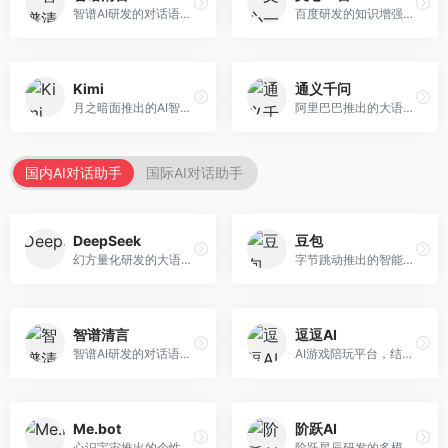
智谱AI研发的对话语言模型，支持中英双语交互。面向中文用户和开发者，提供知识问答、代码编写、文档解读等服务，开源生态完善，学术研究背景深厚。
百度研发的知识增强大语言模型，深度融合百度知识图谱和搜索能力。面向中文用户，提供知识问答、文本创作、逻辑推理等服务，中文语境理解准确，知识覆盖面广。
Kimi
通义千问
月之暗面推出的AI智能助手，核心优势在于超长文本处理能力，支持20万字以上文档分析。面向学术研究者、职场人士和内容创作者，提供文档解读、PPT生成、联网搜索等综合服务。
阿里巴巴推出的大语言模型平台，提供对话问答、文档处理、图像理解、代码编写等全方位AI服务。面向企业用户和个人开发者，集成阿里云生态，支持多模态交互，企业级安全保障。
国内AI对话助手
国际AI对话助手
DeepSeek
豆包
幻方量化研发的大语言模型平台，专注于深度推理和代码生成能力。面向开发者、研究人员和技术爱好者，提供强大的逻辑推理和数学计算功能，开源生态完善，API接口友好。
字节跳动推出的智能对话助手平台，提供文本创作、知识问答、英语学习等多种AI服务。面向普通用户和内容创作者，支持多轮对话和文件解析，免费使用，响应速度快，中文理解能力强。
智谱清言
逗逗AI
智谱AI研发的对话语言模型，支持中英双语交互。面向中文用户和开发者，提供知识问答、代码编写、文档解读等服务，开源生态完善，学术研究背景深厚。
AI游戏陪玩平台，结合游戏理解和自然语言交互技术。面向游戏玩家，提供游戏攻略、陪玩互动、社交聊天等服务，游戏知识丰富，互动体验有趣。
Me.bot
阶跃AI
心识宇宙推出的个性化AI伴侣，专注于情感交互和个人助理服务。面向个人用户，支持日程管理、情感陪伴、知识问答等功能，交互体验人性化。
阶跃星辰研发的多模态大模型平台，支持文本、图像、视频的综合理解与生成。面向创作者和企业客户，提供内容创作、智能分析等服务，多模态能力突出。