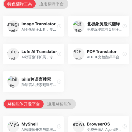
特色翻译工具
通用翻译平台
Image Translator
北极象沉浸式翻译
AI图像翻译工具，专注于图片文字翻译。面向设计师和电商从业者，提供图片文字识别、翻译、替换等服务，图像翻译效果好。
免费沉浸式网页翻译工具，专注于阅读体验。面向普通用户，提供网页双语翻译、文档翻译等服务，免费使用，翻译质量高。
Lufe AI Translator
PDF Translator
AI双语翻译扩展，专注于浏览器翻译场景。面向外语内容阅读者，提供网页双语翻译、划词翻译等服务，浏览器集成便捷。
AI PDF文档翻译平台，专注于文档本地化。面向商务人士，提供PDF翻译、格式保留、批量处理等服务，文档翻译专业。
bilin跨语言搜索
跨语言AI搜索翻译平台，专注于信息获取。面向研究者和内容创作者，提供跨语言搜索、内容翻译、信息整合等服务，跨语言检索能力强。
AI智能体开发平台
通用AI智能体
MyShell
BrowserOS
AI智能体开发与部署平台，专注于语音交互智能体。面向开发者，提供语音智能体创建、部署服务、社区分享等功能，语音交互能力强。
免费开源AI Agent浏览器，专注于浏览器自动化。面向开发者，提供浏览器控制、任务自动化、API接口等服务，开源免费。